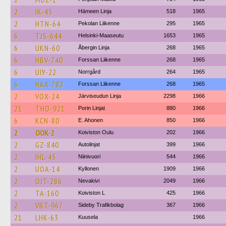
2
IK-45
Hämeen Linja
518
1965
2
HTN-64
Pekolan Liikenne
295
1965
6
TJS-644
Helsinki-Maaseutu
1653
1965
6
UKN-60
Åbergin Linja
268
1965
6
HBV-740
Forssan Liikenne
268
1965
6
UIY-22
Norrgård
264
1965
6
HAX-782
Forssan Liikenne
268
1965
2
VOX-24
Järviseudun Linja
2298
1966
21
THO-921
Porin Linjat
880
1966
6
KCN-80
E. Ahonen
850
1966
2
OOK-2
Koiviston Oulu
202
1966
2
GZ-840
Autolinjat
399
1966
2
IHL-45
Niinivuori
544
1966
2
UOA-14
Kyllonen
1909
1966
2
OJT-286
Nevakivi
2049
1966
2
TA-160
Koiviston L
425
1966
2
VBT-967
Sideby Trafikbolag
367
1966
21
LHK-63
Kuusela
1966