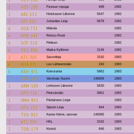
2
UOS-200
Разные города
698
1982
2
ARC-112
Heiskasen Liikenne
5647
1982
2
UPJ-802
Juhanilan Linja
5678
1982
6
VOX-732
Mäkela
1982
6
HPB-343
Reissu Ruoti
1982
6
SCP-510
Pielisen
1982
6
OKS-896
Matka-Kyllönen
2146
1982
2
ATC-305
Savonlinja
3192
1983
6
MEX-801
Leo Lähteenmäki
240
1983
6
KKH-971
Koivuranta
5862
1983
2
TUK-600
Varsinais-Suomi
146659
1983
2
URM-509
Lehtosen Liikenne
5830
1983
2
UPV-736
Pieksämäki
5801
1983
2
VMH-955
Päntäneen Linjat
1983
2
UPS-222
Sipoon Linja
844
1983
2
TUS-922
Kanta-Häme, прочие
146585
1983
2
ATC-305
HKL
3192
1983
2
TOB-179
Kivistö
846
1983