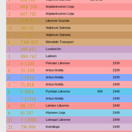
2
MFB-508
Anjalankosken Linja
2
RAT-701
Anjalankosken Linja
2
RHM-502
Liikenne Vuorela
21
LMI-50
Veljekset Salmela
6
LTJ-60
Veljekset Salmela
6
TXM-802
Wendelin Transport
2
URR-833
Lundström
2
UNV-762
Laitinen
2
H-1288
Pekolan Liikenne
1939
6
TF-239
Artturi Anttila
1939
6
T-5239
Artturi Anttila
1939
2
TL-818
Artturi Anttila
1948
6
V-4984
Pyhtään Liikenne
458
1948
2
T-11818
Artturi Anttila
1948
6
HB-227
Lahden Liikenne
1949
6
HJ-207
Hämeen Linja
1949
21
T-12999
Loimaan Liikenne
1949
21
TM-999
Kolmilinjat
1949