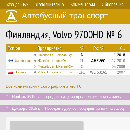
База данных
Дополнительно
Комментарии
Обновления
Автобусный транспорт
Финляндия, Volvo 9700HD № 6
Регион
Предприятие
№
Гос.№
С...
6
11.2018
Liikenne O. Eteläpää Oy
21
AHZ-551
12.2016
Финляндия
Härmän Liikenne Oy
2
05.2009
Mustajärven Liikenne Oy
161
WL 53161
2007
Польша
Polski Express sp. z o.o.
Все комментарии к фотографиям этого ТС
↑
Ноябрь 2018 г.
Передан в другое предприятие или на завод
↑
Декабрь 2016 г.
Передан в другое предприятие или на завод