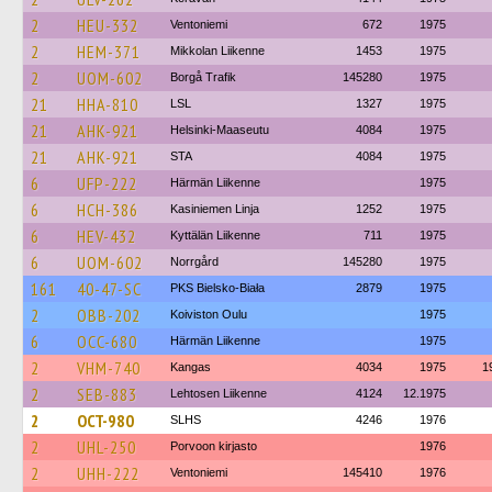
2
HEU-332
Ventoniemi
672
1975
2
HEM-371
Mikkolan Liikenne
1453
1975
2
UOM-602
Borgå Trafik
145280
1975
21
HHA-810
LSL
1327
1975
21
AHK-921
Helsinki-Maaseutu
4084
1975
21
AHK-921
STA
4084
1975
6
UFP-222
Härmän Liikenne
1975
6
HCH-386
Kasiniemen Linja
1252
1975
6
HEV-432
Kyttälän Liikenne
711
1975
6
UOM-602
Norrgård
145280
1975
161
40-47-SC
PKS Bielsko-Biała
2879
1975
2
OBB-202
Koiviston Oulu
1975
6
OCC-680
Härmän Liikenne
1975
2
VHM-740
Kangas
4034
1975
1
2
SEB-883
Lehtosen Liikenne
4124
12.1975
2
OCT-980
SLHS
4246
1976
2
UHL-250
Porvoon kirjasto
1976
2
UHH-222
Ventoniemi
145410
1976