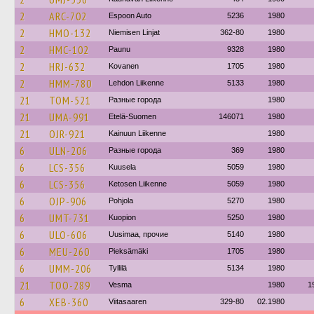
2
ARC-702
Espoon Auto
5236
1980
2
HMO-132
Niemisen Linjat
362-80
1980
2
HMC-102
Paunu
9328
1980
2
HRJ-632
Kovanen
1705
1980
2
HMM-780
Lehdon Liikenne
5133
1980
21
TOM-521
Разные города
1980
21
UMA-991
Etelä-Suomen
146071
1980
21
OJR-921
Kainuun Liikenne
1980
6
ULN-206
Разные города
369
1980
6
LCS-356
Kuusela
5059
1980
6
LCS-356
Ketosen Liikenne
5059
1980
6
OJP-906
Pohjola
5270
1980
6
UMT-731
Kuopion
5250
1980
6
ULO-606
Uusimaa, прочие
5140
1980
6
MEU-260
Pieksämäki
1705
1980
6
UMM-206
Tyllilä
5134
1980
21
TOO-289
Vesma
1980
1
6
XEB-360
Viitasaaren
329-80
02.1980