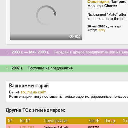
Финляндия
,
Tampere
Маршрут
Charter
Nicknamed "Pate" after P
is no relation to the fir
20 мая 2010 г., четверг
Автор:
Ozzy
520
↑
2009 г. — Май 2009 г.
Передан в другое предприятие или на зав
↑
2007 г.
Поступил на предприятие
Ваш комментарий
Вы не
вошли на сайт
.
Комментарии могут оставлять только зарегистрированные пользов
Другие ТС с этим номером:
№
Гос.№
Предприятие
Зав.№
Постр.
Ут
2
LCX-782
Veljekset Salmela
1871752