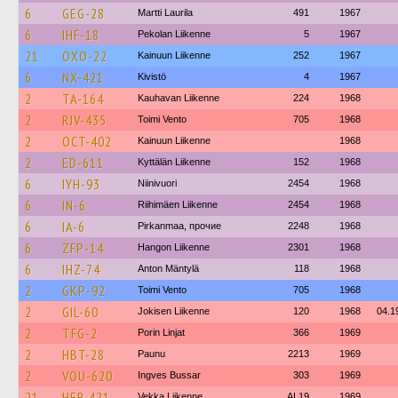
6
GEG-28
Martti Laurila
491
1967
6
IHF-18
Pekolan Liikenne
5
1967
21
OXO-22
Kainuun Liikenne
252
1967
6
NX-421
Kivistö
4
1967
2
TA-164
Kauhavan Liikenne
224
1968
2
RJV-435
Toimi Vento
705
1968
2
OCT-402
Kainuun Liikenne
1968
2
ED-611
Kyttälän Liikenne
152
1968
6
IYH-93
Niinivuori
2454
1968
6
IN-6
Riihimäen Liikenne
2454
1968
6
IA-6
Pirkanmaa, прочие
2248
1968
6
ZFP-14
Hangon Liikenne
2301
1968
6
IHZ-74
Anton Mäntylä
118
1968
2
GKP-92
Toimi Vento
705
1968
2
GIL-60
Jokisen Liikenne
120
1968
04.1
2
TFG-2
Porin Linjat
366
1969
2
HBT-28
Paunu
2213
1969
2
VOU-620
Ingves Bussar
303
1969
21
HER-421
Vekka Liikenne
AL19
1969