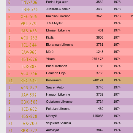
6
TNV-706
Porin Linja-auto
3562
1973
6
TBN-376
Jussilan Autoliike
3460
1973
6
OEC-506
Käkelän Liikenne
3629
1973
1
2
VBL-879
J & A Mylläri
1974
2
RAS-636
Elimäen Liikenne
461
1974
2
ACU-262
Kittilä
3808
1974
2
HCL-644
Elorannan Liikenne
3761
1974
6
KAV-968
Mörö
1248
1974
6
HBT-626
Ylisen
275 / 73
1974
6
TCR-887
Bussi-Ketonen
1185
1974
6
ACU-256
Hämeen Linja
3763
1974
21
KEC-548
Koivuranta
240124
1974
2
ACN-872
Saaren Auto
3746
1974
2
UAV-352
Hangon Liikenne
3732
1974
2
OBK-305
Oulaisten Liikenne
3714
1974
2
HCE-662
Pekolan Liikenne
469
1974
2
HBS-828
Mäntylä
145065
1974
21
LAX-200
Veljekset Salmela
1974
21
RBB-222
Autolinjat
3842
1974