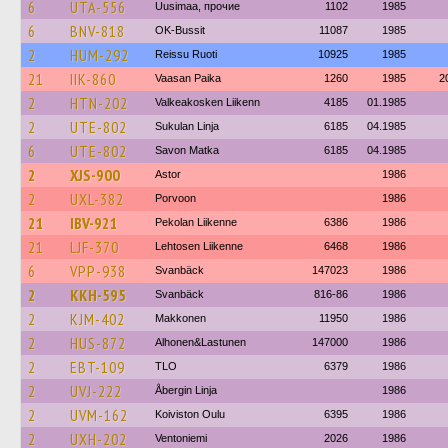
6
UTA-556
Uusimaa, прочие
1102
1985
6
BNV-818
OK-Bussit
11087
1985
2
HUM-292
Reissu Ruoti
10925
1985
21
IIK-860
Vaasan Paika
1260
1985
2
2
HTN-202
Valkeakosken Liikenn
4185
01.1985
2
UTE-802
Sukulan Linja
6185
04.1985
6
UTE-802
Savon Matka
6185
04.1985
2
XJS-900
Astor
1986
2
UXL-382
Porvoon
1986
21
IBV-921
Pekolan Liikenne
6386
1986
21
LJF-370
Lehtosen Liikenne
6468
1986
6
VPP-938
Svanbäck
147023
1986
2
KKH-595
Svanbäck
816-86
1986
2
KJM-402
Makkonen
11950
1986
2
HUS-872
Alhonen&Lastunen
147000
1986
2
EBT-109
TLO
6379
1986
2
UVJ-222
Åbergin Linja
1986
2
UVM-162
Koiviston Oulu
6395
1986
2
UXH-202
Ventoniemi
2026
1986