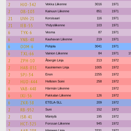
2
HJO-342
Vekka Liikenne
3016
1971
2
OB-103
Kainuun Liikenne
851
1971
21
UVH-21
Korsisaari
116
1971
21
IEB-55
Yhdysliikenne
103
1971
6
TYK-6
Vesma
87
1971
6
YNB-48
Kauhavan Liikenne
219
1971
6
OOM-6
Pohjola
3041
1971
6
TXL-66
Vainion Liikenne
84
1971
1
2
ZPH-10
Åbergin Linja
213
1972
2
HAB-851
Kasiniemen Linja
1005
1972
2
SPJ-34
Enon
2255
1972
2
HUO-444
Hellsten Soini
258
1972
6
VAB-448
Härmän Liikenne
1972
6
IXJ-56
Pakkalan Liikenne
126
1972
6
ZKR-58
ETELA-SLL
209
1972
2
RB-952
Suni
152
1972
2
ISR-41
Mäntylä
195
1972
2
HCT-325
Forssan Liikenne
945
1972
2
AAR-238
Hämeen Linja
3331
1972