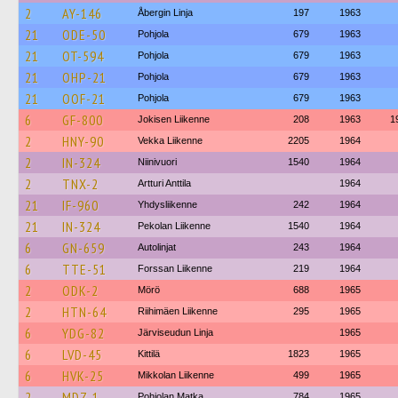
2
AY-146
Åbergin Linja
197
1963
21
ODE-50
Pohjola
679
1963
21
OT-594
Pohjola
679
1963
21
OHP-21
Pohjola
679
1963
21
OOF-21
Pohjola
679
1963
6
GF-800
Jokisen Liikenne
208
1963
1
2
HNY-90
Vekka Liikenne
2205
1964
2
IN-324
Niinivuori
1540
1964
2
TNX-2
Artturi Anttila
1964
21
IF-960
Yhdysliikenne
242
1964
21
IN-324
Pekolan Liikenne
1540
1964
6
GN-659
Autolinjat
243
1964
6
TTE-51
Forssan Liikenne
219
1964
2
ODK-2
Mörö
688
1965
2
HTN-64
Riihimäen Liikenne
295
1965
6
YDG-82
Järviseudun Linja
1965
6
LVD-45
Kittilä
1823
1965
6
HVK-25
Mikkolan Liikenne
499
1965
2
MDZ-1
Pohjolan Matka
784
1965