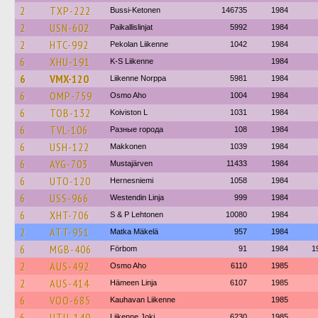
2
TXP-222
Bussi-Ketonen
146735
1984
2
USN-602
Paikallislinjat
5992
1984
2
HTC-992
Pekolan Liikenne
1042
1984
6
XHU-191
K-S Liikenne
1984
6
VMX-120
Liikenne Norppa
5981
1984
6
OMP-759
Osmo Aho
1004
1984
6
TOB-132
Koiviston L
1031
1984
6
TVL-106
Разные города
108
1984
6
USH-122
Makkonen
1039
1984
6
AYG-703
Mustajärven
11433
1984
6
UTO-120
Hernesniemi
1058
1984
6
USS-966
Westendin Linja
999
1984
6
XHT-706
S & P Lehtonen
10080
1984
2
ATT-951
Matka Mäkelä
957
1984
6
MGB-406
Förbom
91
1984
1
2
AUS-492
Osmo Aho
6110
1985
2
AUS-414
Hämeen Linja
6107
1985
6
VOO-685
Kauhavan Liikenne
1985
6
UTU-149
Liikenne Joki
6230
1985