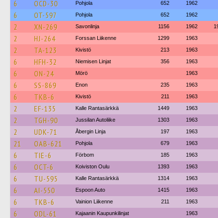
6
OCD-30
Pohjola
652
1962
6
OT-597
Pohjola
652
1962
2
XN-269
Savonlinja
1156
1962
1
2
HJ-264
Forssan Liikenne
1299
1963
2
TA-123
Kivistö
213
1963
6
HFH-32
Niemisen Linjat
356
1963
6
ON-24
Mörö
1963
6
SS-869
Enon
235
1963
6
TKB-6
Kivistö
211
1963
2
EF-135
Kalle Rantasärkkä
1449
1963
2
TGH-90
Jussilan Autoliike
1303
1963
2
UDK-71
Åbergin Linja
197
1963
21
OAB-621
Pohjola
679
1963
6
TIE-6
Förbom
185
1963
6
OCT-6
Koiviston Oulu
1393
1963
6
TU-595
Kalle Rantasärkkä
1314
1963
6
AI-550
Espoon Auto
1415
1963
6
TKB-6
Vainion Liikenne
211
1963
6
ODL-61
Kajaanin Kaupunkilinjat
1963