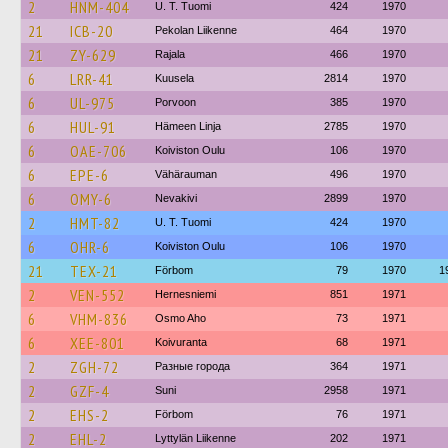
2
HNM-404
U. T. Tuomi
424
1970
21
ICB-20
Pekolan Liikenne
464
1970
21
ZY-629
Rajala
466
1970
6
LRR-41
Kuusela
2814
1970
6
UL-975
Porvoon
385
1970
6
HUL-91
Hämeen Linja
2785
1970
6
OAE-706
Koiviston Oulu
106
1970
6
EPE-6
Vähärauman
496
1970
6
OMY-6
Nevakivi
2899
1970
2
HMT-82
U. T. Tuomi
424
1970
6
OHR-6
Koiviston Oulu
106
1970
21
TEX-21
Förbom
79
1970
1
2
VEN-552
Hernesniemi
851
1971
6
VHM-836
Osmo Aho
73
1971
6
XEE-801
Koivuranta
68
1971
2
ZGH-72
Разные города
364
1971
2
GZF-4
Suni
2958
1971
2
EHS-2
Förbom
76
1971
2
EHL-2
Lyttylän Liikenne
202
1971