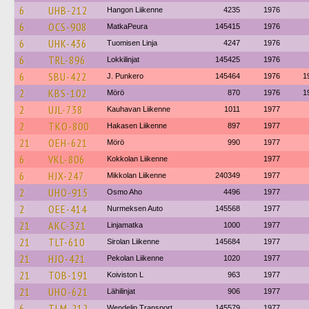
6
UHB-212
Hangon Liikenne
4235
1976
6
OCS-908
MatkaPeura
145415
1976
6
UHK-436
Tuomisen Linja
4247
1976
6
TRL-896
Lokkilinjat
145425
1976
6
SBU-422
J. Punkero
145464
1976
1
2
KBS-102
Mörö
870
1976
1
2
UJL-738
Kauhavan Liikenne
1011
1977
2
TKO-800
Hakasen Liikenne
897
1977
21
OEH-621
Mörö
990
1977
6
VKL-806
Kokkolan Liikenne
1977
6
HJX-247
Mikkolan Liikenne
240349
1977
2
UHO-915
Osmo Aho
4496
1977
2
OEE-414
Nurmeksen Auto
145568
1977
21
AKC-321
Linjamatka
1000
1977
21
TLT-610
Sirolan Liikenne
145684
1977
21
HJO-421
Pekolan Liikenne
1020
1977
21
TOB-191
Koiviston L
963
1977
21
UHO-621
Lähilinjat
906
1977
6
TLM-212
Wendelin Transport
145579
1977