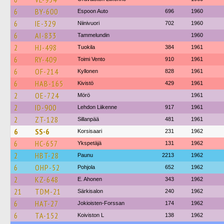
6
BY-600
Espoon Auto
696
1960
6
IE-329
Niinivuori
702
1960
6
AI-833
Tammelundin
1960
2
HJ-498
Tuokila
384
1961
6
RY-409
Toimi Vento
910
1961
6
OF-214
Kyllonen
828
1961
6
HAB-165
Kivistö
429
1961
2
OE-724
Mörö
1961
2
ID-900
Lehdon Liikenne
917
1961
2
ZT-128
Sillanpää
481
1961
6
SS-6
Korsisaari
231
1962
6
HC-657
Ykspetäjä
131
1962
2
HBT-28
Paunu
2213
1962
6
OHP-52
Pohjola
652
1962
2
KZ-648
E. Ahonen
343
1962
21
TDM-21
Särkisalon
240
1962
6
HAT-27
Jokioisten-Forssan
174
1962
6
TA-152
Koiviston L
138
1962