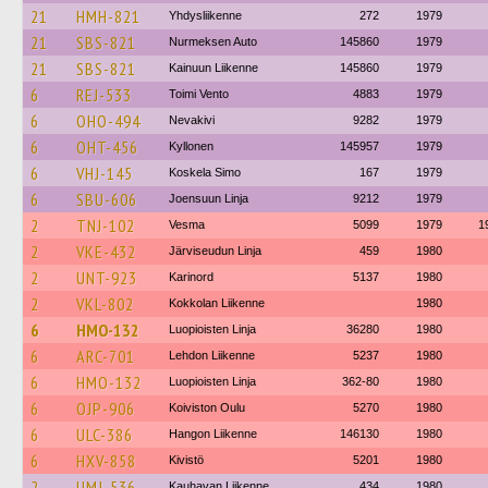
21
HMH-821
Yhdysliikenne
272
1979
21
SBS-821
Nurmeksen Auto
145860
1979
21
SBS-821
Kainuun Liikenne
145860
1979
6
REJ-533
Toimi Vento
4883
1979
6
OHO-494
Nevakivi
9282
1979
6
OHT-456
Kyllonen
145957
1979
6
VHJ-145
Koskela Simo
167
1979
6
SBU-606
Joensuun Linja
9212
1979
2
TNJ-102
Vesma
5099
1979
1
2
VKE-432
Järviseudun Linja
459
1980
2
UNT-923
Karinord
5137
1980
2
VKL-802
Kokkolan Liikenne
1980
6
HMO-132
Luopioisten Linja
36280
1980
6
ARC-701
Lehdon Liikenne
5237
1980
6
HMO-132
Luopioisten Linja
362-80
1980
6
OJP-906
Koiviston Oulu
5270
1980
6
ULC-386
Hangon Liikenne
146130
1980
6
HXV-858
Kivistö
5201
1980
2
UMJ-536
Kauhavan Liikenne
434
1980