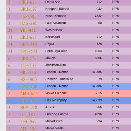
2
UKU-621
Osmo Aho
112
1978
2
UKU-107
Hangon Liikenne
932
1978
2
TLP-388
Bussi-Ketonen
7332
1978
2
HZG-391
Lauri Viitaniemi
50
1978
21
VHT-431
Westerlines
1978
21
UKU-621
Korsisaari
112
1978
21
UKP-414
Rajala
128
1978
21
TME-521
Porin Linja-auto
1564
1978
6
UKX-278
Mäkela
8306
1978
6
TLP-127
Ikaalisten Auto
1978
6
HRC-246
Lehdon Liikenne
145786
1978
6
HXE-900
Hämeen Turistiauto
79
1978
6
TMV-300
Lehdon Liikenne
145786
1978
2
AMO-603
Vekka Liikenne
5015
1979
6
VHT-695
Разные города
145899
1979
2
NCM-928
A-Bus
266
1979
2
LCT-188
Liikenne-Pasma
4996
1979
2
TNC-952
MatkaPeura
294
1979
2
ALP-307
Matka-Viitala
1979