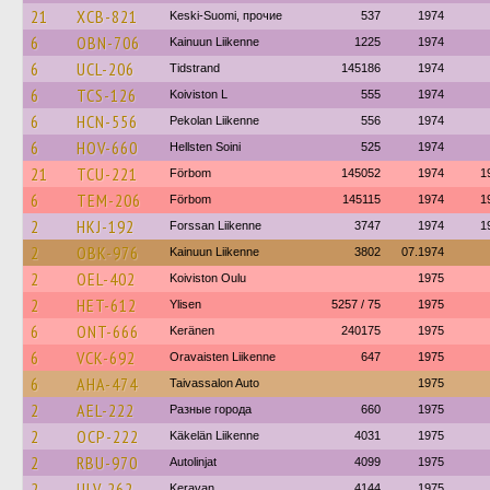
21
XCB-821
Keski-Suomi, прочие
537
1974
6
OBN-706
Kainuun Liikenne
1225
1974
6
UCL-206
Tidstrand
145186
1974
6
TCS-126
Koiviston L
555
1974
6
HCN-556
Pekolan Liikenne
556
1974
6
HOV-660
Hellsten Soini
525
1974
21
TCU-221
Förbom
145052
1974
1
6
TEM-206
Förbom
145115
1974
1
2
HKJ-192
Forssan Liikenne
3747
1974
1
2
OBK-976
Kainuun Liikenne
3802
07.1974
2
OEL-402
Koiviston Oulu
1975
2
HET-612
Ylisen
5257 / 75
1975
6
ONT-666
Keränen
240175
1975
6
VCK-692
Oravaisten Liikenne
647
1975
6
AHA-474
Taivassalon Auto
1975
2
AEL-222
Разные города
660
1975
2
OCP-222
Käkelän Liikenne
4031
1975
2
RBU-970
Autolinjat
4099
1975
2
ULV-262
Keravan
4144
1975