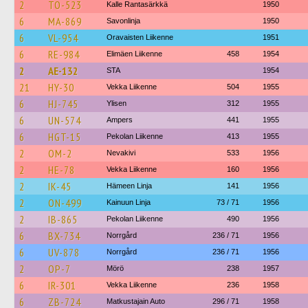
2
TO-523
Kalle Rantasärkkä
1950
6
MA-869
Savonlinja
1950
6
VL-954
Oravaisten Liikenne
1951
6
RE-984
Elimäen Liikenne
458
1954
2
AE-132
STA
1954
21
HY-30
Vekka Liikenne
504
1955
6
HJ-745
Ylisen
312
1955
6
UN-574
Ampers
441
1955
6
HGT-15
Pekolan Liikenne
413
1955
2
OM-2
Nevakivi
533
1956
2
HE-78
Vekka Liikenne
160
1956
2
IK-45
Hämeen Linja
141
1956
2
ON-499
Kainuun Linja
73 / 71
1956
2
IB-865
Pekolan Liikenne
490
1956
6
BX-734
Norrgård
236 / 71
1956
6
UV-878
Norrgård
236 / 71
1956
2
OP-7
Mörö
238
1957
6
IR-301
Vekka Liikenne
236
1958
6
ZB-724
Matkustajain Auto
296 / 71
1958