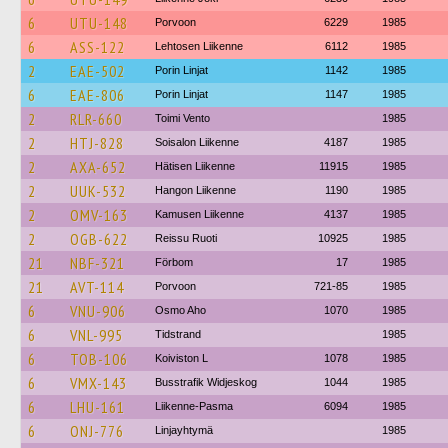
6
UTU-148
Porvoon
6229
1985
6
ASS-122
Lehtosen Liikenne
6112
1985
2
EAE-502
Porin Linjat
1142
1985
6
EAE-806
Porin Linjat
1147
1985
2
RLR-660
Toimi Vento
1985
2
HTJ-828
Soisalon Liikenne
4187
1985
2
AXA-652
Hätisen Liikenne
11915
1985
2
UUK-532
Hangon Liikenne
1190
1985
2
OMV-163
Kamusen Liikenne
4137
1985
2
OGB-622
Reissu Ruoti
10925
1985
21
NBF-321
Förbom
17
1985
21
AVT-114
Porvoon
721-85
1985
6
VNU-906
Osmo Aho
1070
1985
6
VNL-995
Tidstrand
1985
6
TOB-106
Koiviston L
1078
1985
6
VMX-143
Busstrafik Widjeskog
1044
1985
6
LHU-161
Liikenne-Pasma
6094
1985
6
ONJ-776
Linjayhtymä
1985