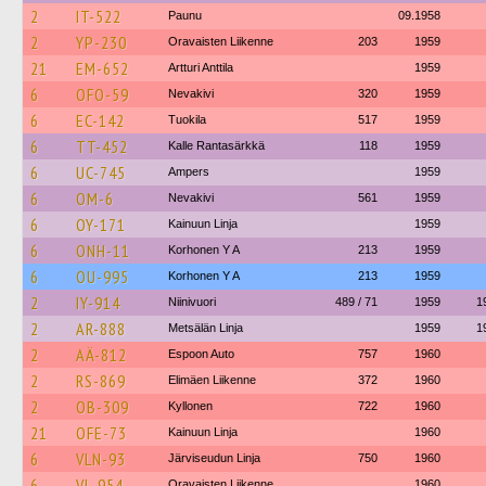
2
IT-522
Paunu
09.1958
2
YP-230
Oravaisten Liikenne
203
1959
21
EM-652
Artturi Anttila
1959
6
OFO-59
Nevakivi
320
1959
6
EC-142
Tuokila
517
1959
6
TT-452
Kalle Rantasärkkä
118
1959
6
UC-745
Ampers
1959
6
OM-6
Nevakivi
561
1959
6
OY-171
Kainuun Linja
1959
6
ONH-11
Korhonen Y A
213
1959
6
OU-995
Korhonen Y A
213
1959
2
IY-914
Niinivuori
489 / 71
1959
1
2
AR-888
Metsälän Linja
1959
1
2
AÄ-812
Espoon Auto
757
1960
2
RS-869
Elimäen Liikenne
372
1960
2
OB-309
Kyllonen
722
1960
21
OFE-73
Kainuun Linja
1960
6
VLN-93
Järviseudun Linja
750
1960
6
VL-954
Oravaisten Liikenne
1960