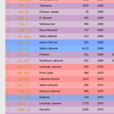
2
ZVR-2
Tidstrand
2578
1969
2
YAV-58
Разные города
35
1969
2
KRG-2
E. Ahonen
255
1969
2
TFG-2
Vähärauman
366
1969
2
THB-707
Bussi-Ketonen
737
1969
6
OH-666
Matka Mäkelä
214
1969
2
YCP-80
Ingves Bussar
303
1969
21
HL-121
Vekka Liikenne
AL19
1969
2
EU-222
Förbom
251
1969
1
2
EU-222
Ruohosen Liikenne
251
1969
1
2
AHU-353
Uusimaa, прочие
839
1970
6
NU-561
Porin Linjat
496
1970
6
LRX-67
Liikenne-Pasma
1147
1970
6
HCJ-13
Vekka Liikenne
286
1970
6
OGB-64
Kainuun Liikenne
806
1970
6
ODS-72
Kyllonen
139
1970
2
ZG-2
Uusimaa, прочие
2779
1970
2
OMY-13
Nevakivi
2268
1970