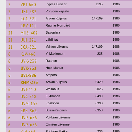
2
VPJ-660
Ingves Bussar
1195
1986
2
UXL-382
Porvoon kirjasto
1986
2
ECA-621
Arolan Kuljetus
147109
1986
2
EBV-111
Ragnar Norrgård
1986
21
MHS-402
Savonlinja
1986
21
UUJ-221
Lähilinjat
1986
21
ECA-621
Vainion Liikenne
147109
1986
6
KJV-466
Y. Makkonen
235
1986
6
UVK-232
Raahen
1986
6
UVK-232
Hojo-Matkat
1986
6
UVE-886
Ampers
1986
6
RMM-223
Arolan Kuljetus
6429
1986
6
UVJ-110
Wasabus
2025
1986
6
UVC-718
E. Ahonen
6499
1986
6
UVM-157
Koskinen
6390
1986
6
EBK-866
Bussi-Ketonen
6358
1986
6
UVP-656
Pukkilan Liikenne
1986
6
UVP-656
Elimäen Liikenne
1986
6
KJV-466
Pohjolan Matka
235
1986