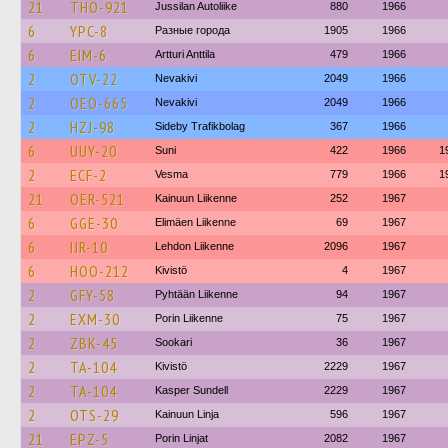
21
THO-921
Jussilan Autoliike
880
1966
6
YPC-8
Разные города
1905
1966
6
EIM-6
Artturi Anttila
479
1966
2
OTV-22
Nevakivi
2049
1966
2
OEO-665
Nevakivi
2049
1966
2
HZJ-98
Sideby Trafikbolag
367
1966
6
UUY-20
Suni
422
1966
1
2
ECF-2
Vesma
779
1966
1
21
OER-521
Kainuun Liikenne
252
1967
6
GGE-30
Elimäen Liikenne
69
1967
6
IJR-10
Lehdon Liikenne
2096
1967
6
HOO-212
Kivistö
4
1967
2
GFY-58
Pyhtään Liikenne
94
1967
2
EXM-30
Porin Liikenne
75
1967
2
ZBK-45
Sookari
36
1967
2
TA-104
Kivistö
2229
1967
2
TA-104
Kasper Sundell
2229
1967
2
OTS-29
Kainuun Linja
596
1967
21
EPZ-5
Porin Linjat
2082
1967