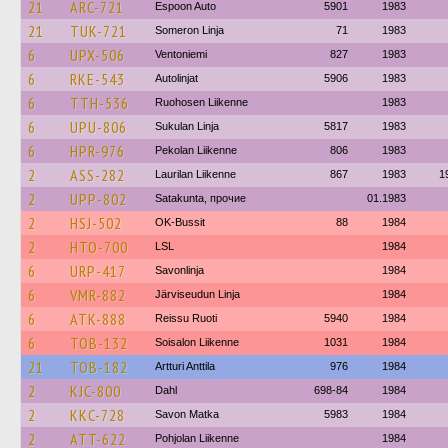
21
ARC-721
Espoon Auto
5901
1983
21
TUK-721
Someron Linja
71
1983
6
UPX-506
Ventoniemi
827
1983
6
RKE-543
Autolinjat
5906
1983
6
TTH-536
Ruohosen Liikenne
1983
6
UPU-806
Sukulan Linja
5817
1983
6
HPR-976
Pekolan Liikenne
806
1983
2
ASS-282
Laurilan Liikenne
867
1983
1
2
UPP-802
Satakunta, прочие
01.1983
2
HSJ-502
OK-Bussit
88
1984
2
HTO-700
LSL
1984
6
URP-417
Savonlinja
1984
6
VMR-882
Järviseudun Linja
1984
6
ATK-888
Reissu Ruoti
5940
1984
6
TOB-132
Soisalon Liikenne
1031
1984
21
TOB-182
Artturi Anttila
976
1984
2
KJC-800
Dahl
698-84
1984
2
KKC-728
Savon Matka
5983
1984
2
ATT-622
Pohjolan Liikenne
1984