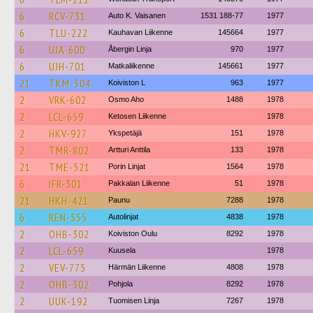
6
RCV-731
Auto K. Vaisanen
1531 188-77
1977
6
TLU-222
Kauhavan Liikenne
145664
1977
6
UJA-600
Åbergin Linja
970
1977
6
UJH-701
Matkaliikenne
145661
1977
21
TKM-304
Koiviston L
963
1977
2
VRK-602
Osmo Aho
1488
1978
2
LCL-659
Ketosen Liikenne
1978
2
HKV-927
Ykspetäjä
151
1978
2
TMR-802
Artturi Anttila
133
1978
21
TME-521
Porin Linjat
1564
1978
6
IFR-301
Pakkalan Liikenne
51
1978
21
HKH-421
Paunu
7288
1978
6
REN-555
Autolinjat
4838
1978
2
OHB-302
Koiviston Oulu
8292
1978
2
LCL-659
Kuusela
1978
2
VEV-775
Härmän Liikenne
4808
1978
2
OHB-302
Pohjola
8292
1978
2
UUK-192
Tuomisen Linja
7267
1978