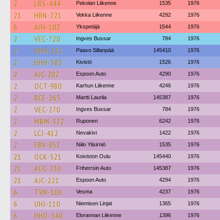
2
LBS-444
Pekolan Liikenne
1535
1976
21
HRN-221
Vekka Liikenne
4292
1976
6
AJH-102
Ykspetäjä
1544
1976
2
VEC-720
Ingves Bussar
784
1976
2
UHH-222
Paavo Sillanpää
145410
1976
2
HHH-585
Kivistö
1526
1976
2
AJC-202
Espoon Auto
4290
1976
2
OCT-980
Karhun Liikenne
4246
1976
2
RCE-265
Martti Laurila
145387
1976
2
VEC-270
Ingves Bussar
784
1976
2
MBM-322
Ruponen
6242
1976
2
LCJ-412
Nevakivi
1422
1976
2
FBV-952
Niilo Ylisirniö
1535
1976
21
OCK-521
Koiviston Oulu
145440
1976
21
AUC-230
Friherrsin Auto
145387
1976
21
AJC-221
Espoon Auto
4294
1976
6
TVN-106
Vesma
4237
1976
6
UHJ-110
Niemisen Linjat
1365
1976
6
HHO-540
Elorannan Liikenne
1396
1976