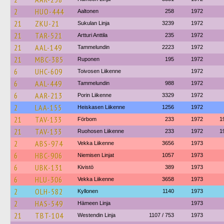
2
HUO-444
Aaltonen
258
1972
21
ZKU-21
Sukulan Linja
3239
1972
21
TAR-521
Artturi Anttila
235
1972
21
AAL-149
Tammelundin
2223
1972
21
MBC-385
Ruponen
195
1972
6
UHC-609
Toivosen Liikenne
1972
6
AAL-449
Tammelundin
988
1972
6
AAR-213
Porin Liikenne
3329
1972
2
LAA-155
Heiskasen Liikenne
1256
1972
21
TAV-133
Förbom
233
1972
1
21
TAV-133
Ruohosen Liikenne
233
1972
1
2
ABS-974
Vekka Liikenne
3656
1973
6
HBC-906
Niemisen Linjat
1057
1973
6
UBK-131
Kivistö
389
1973
6
HLU-306
Vekka Liikenne
3658
1973
2
OLH-582
Kyllonen
1140
1973
2
HAS-549
Hämeen Linja
1973
21
TBT-104
Westendin Linja
1107 / 753
1973