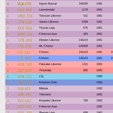
6
VLK-170
Ingves Bussar
146290
1981
6
HOA-888
Lamminmäki
1178
1981
6
UMO-336
Toivosen Liikenne
511
1981
6
TPN-106
Vainion Liikenne
5398
1981
6
XEO-960
Töysän Linja
575
1981
6
ANM-106
Friherrsin Auto
483
1981
6
TPB-800
Elimäen Liikenne
146224
1981
6
TRS-303
ML-Charter
146308
1981
2
EJX-102
Förbom
146163
1981
1
2
TPL-802
Förbom
146163
1981
1
6
HOB-100
Pakkalan Liikenne
1211
1982
6
UOT-800
Ykspetäjä
680
1982
6
HPN-222
LSL
1982
21
OKP-621
Koiviston Oulu
1982
2
VLR-455
Mäkela
1982
2
UNR-592
Tidstrand
1982
2
VUC-662
Korpelan Liikenne
769
1982
2
APH-102
Friherrsin Auto
1982
2
UOS-200
Åbergin Linja
698
1982