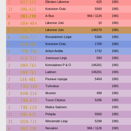
2
RHT-555
Elimäen Liikenne
625
1981
21
ONL-621
Koiviston Oulu
5560
1981
6
OKC-298
A-Bus
966 / 1126
1981
6
GBA-484
Liikenne Joki
10
1981
2
TRA-936
Liikenne Joki
146270
1981
6
UOA-717
Rovaniemen Linjat
5366
1981
6
OJX-206
Koiviston Oulu
1769
1981
6
TPB-306
Artturi Anttila
1732
1981
2
SCO-322
Joensuun Linja
583
1981
2
UNV-765
Komulainen P & O
146261
1981
2
UNV-765
Laitinen
146261
1981
2
LEK-481
Разные города
5464
1981
2
TRO-588
Turkubus
1981
2
KHN-216
Itkonen
499
1981
2
TRB-622
Turun Citybus
5296
1981
2
TRE-110
Matka-Salonen
1981
21
ONL-621
Pohjola
5560
1981
21
UOA-721
Westendin Linja
5298
1981
6
OKC-298
Nevakivi
966 / 1126
1981