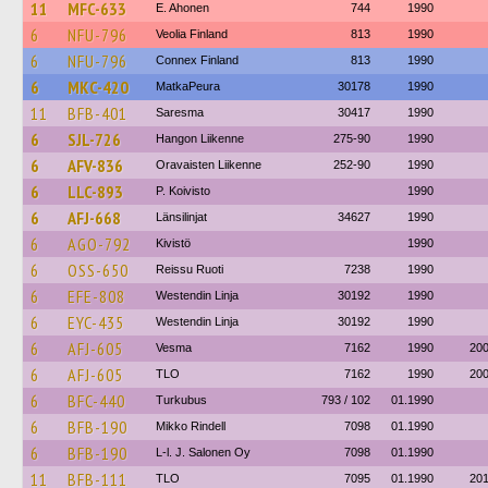
11
MFC-633
E. Ahonen
744
1990
6
NFU-796
Veolia Finland
813
1990
6
NFU-796
Connex Finland
813
1990
6
MKC-420
MatkaPeura
30178
1990
11
BFB-401
Saresma
30417
1990
6
SJL-726
Hangon Liikenne
275-90
1990
6
AFV-836
Oravaisten Liikenne
252-90
1990
6
LLC-893
P. Koivisto
1990
6
AFJ-668
Länsilinjat
34627
1990
6
AGO-792
Kivistö
1990
6
OSS-650
Reissu Ruoti
7238
1990
6
EFE-808
Westendin Linja
30192
1990
6
EYC-435
Westendin Linja
30192
1990
6
AFJ-605
Vesma
7162
1990
20
6
AFJ-605
TLO
7162
1990
20
6
BFC-440
Turkubus
793 / 102
01.1990
6
BFB-190
Mikko Rindell
7098
01.1990
6
BFB-190
L-l. J. Salonen Oy
7098
01.1990
11
BFB-111
TLO
7095
01.1990
20