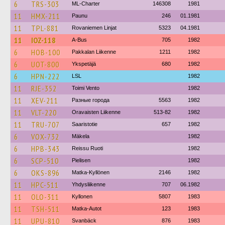
6
TRS-303
ML-Charter
146308
1981
11
HMX-211
Paunu
246
01.1981
11
TPL-881
Rovaniemen Linjat
5323
04.1981
11
IOZ-118
A-Bus
705
1982
6
HOB-100
Pakkalan Liikenne
1211
1982
6
UOT-800
Ykspetäjä
680
1982
6
HPN-222
LSL
1982
11
RJE-352
Toimi Vento
1982
11
XEV-211
Разные города
5563
1982
11
VLT-220
Oravaisten Liikenne
513-82
1982
11
TRU-707
Saaristotie
657
1982
6
VOX-732
Mäkela
1982
6
HPB-343
Reissu Ruoti
1982
6
SCP-510
Pielisen
1982
6
OKS-896
Matka-Kyllönen
2146
1982
11
HPC-511
Yhdysliikenne
707
06.1982
11
OLO-311
Kyllonen
5807
1983
11
TSH-511
Matka-Autot
123
1983
11
UPU-810
Svanbäck
876
1983