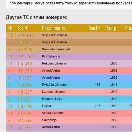
Комментарии могут оставлять только зарегистрированные пользов
Другие ТС с этим номером:
№
Гос.№
Предприятие
Зав.№
Постр.
Ути
11
LBE-611
Veljekset Salmela
6
LTJ-60
Veljekset Salmela
6
TXM-802
Wendelin Transport
11
XBJ-260
K-S Liikenne
11
HA-419
Pekolan Liikenne
1938
6
TF-239
Artturi Anttila
1939
6
T-5239
Artturi Anttila
1939
6
V-4984
Pyhtään Liikenne
458
1948
6
HB-227
Lahden Liikenne
1949
6
HJ-207
Hämeen Linja
1949
11
UB-493
Rajala
227
1949
19
11
HJ-999
Vekka Liikenne
1950
6
MA-869
Savonlinja
1950
11
TO-922
Artturi Anttila
1950