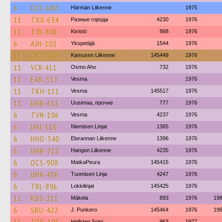
6
OCC-680
Härmän Liikenne
1975
11
TXX-634
Разные города
4230
1976
11
TJB-808
Kivistö
868
1976
6
AJH-102
Ykspetäjä
1544
1976
11
OKT-105
Kamusen Liikenne
145449
1976
11
VCR-411
Osmo Aho
732
1976
11
EAK-513
Vesma
1976
11
TKH-111
Vesma
145517
1976
11
UHB-611
Uusimaa, прочие
777
1976
6
TVN-106
Vesma
4237
1976
6
UHJ-110
Niemisen Linjat
1365
1976
6
HHO-540
Elorannan Liikenne
1396
1976
6
UHB-212
Hangon Liikenne
4235
1976
6
OCS-908
MatkaPeura
145415
1976
6
UHK-436
Tuomisen Linja
4247
1976
6
TRL-896
Lokkilinjat
145425
1976
11
KBS-211
Mäkela
893
1976
19
6
SBU-422
J. Punkero
145464
1976
19
Hellsten Soini
963
1977