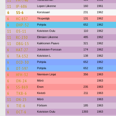
11
FM-746
11
IP-686
Lopen Liikenne
160
1961
6
SS-6
Korsisaari
231
1962
6
HC-657
Ykspetäjä
131
1962
6
OHP-52
Pohjola
652
1962
11
OS-11
Koiviston Oulu
110
1962
11
RC-230
Elimäen Liikenne
485
1962
11
OBG-15
Kaikkonen Paavo
321
1962
6
HAT-27
Jokioisten-Forssan
174
1962
6
TA-152
Koiviston L
138
1962
6
OCD-30
Pohjola
652
1962
6
OT-597
Pohjola
652
1962
6
HFH-32
Niemisen Linjat
356
1963
6
ON-24
Mörö
1963
6
SS-869
Enon
235
1963
6
TKB-6
Kivistö
211
1963
11
ON-25
Mörö
1963
6
TIE-6
Förbom
185
1963
6
OCT-6
Koiviston Oulu
1393
1963