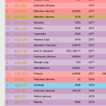
11
TOB-191
6
VKL-806
Kokkolan Liikenne
1977
6
HJX-247
Mikkolan Liikenne
240349
1977
11
HHV-321
Mikkolan Liikenne
1578
1977
11
OET-930
Nevakivi
7203
1977
11
AKC-311
Förbom
4599
1977
11
AKC-311
Linjamatka
4599
1977
11
HJO-631
Hämeen Linja
4479
1977
6
TLM-212
Wendelin Transport
145579
1977
6
RCV-731
Auto K. Vaisanen
1531 188-77
1977
6
TLU-222
Kauhavan Liikenne
145664
1977
6
UJA-600
Åbergin Linja
970
1977
6
UJH-701
Matkaliikenne
145661
1977
11
TKU-211
Förbom
145595
1977
19
6
IFR-301
Pakkalan Liikenne
51
1978
6
REN-555
Autolinjat
4838
1978
11
VKR-411
Kokkolan Liikenne
145739
1978
11
HJP-211
Vekka Liikenne
1978
6
UKX-278
Mäkela
8306
1978