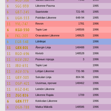
6
NCU-506
6
SGC-939
Liikenne-Pasma
1995
6
GBT-245
Saaristotie
721-95
1995
6
UGH-553
Pukkilan Liikenne
648-94
1995
11
YVL-747
Revon
1781
1996
6
KGU-550
Tapio Lae
148506
1996
6
FKL-203
Oravaisten Liikenne
148625
1996
6
EGR-548
Lähilinjat
1996
11
GBX-801
Åbergin Linja
148488
1996
11
RGO-696
Kivistö
148528
1996
11
KGV-282
Разные города
3
1996
11
JBU-651
Tapio Lae
1996
11
AGV-376
Lohjan Liikenne
731-96
1996
11
GBY-303
Sukulan Linja
804-96
1996
11
OGP-421
Uusimaa, прочие
148462
1996
11
KGZ-841
Leiniön Liikenne
1996
11
ZGC-826
Liikenne Rajala
1709
1996
6
GBX-777
Kokkolan Liikenne
1996
6
OGX-788
Matka Mäkelä
148586
1996