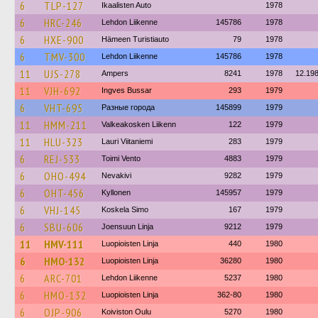
6
TLP-127
Ikaalisten Auto
1978
6
HRC-246
Lehdon Liikenne
145786
1978
6
HXE-900
Hämeen Turistiauto
79
1978
6
TMV-300
Lehdon Liikenne
145786
1978
11
UJS-278
Ampers
8241
1978
12.19
11
VJH-692
Ingves Bussar
293
1979
6
VHT-695
Разные города
145899
1979
11
HMM-211
Valkeakosken Liikenn
122
1979
11
HLU-323
Lauri Viitaniemi
283
1979
6
REJ-533
Toimi Vento
4883
1979
6
OHO-494
Nevakivi
9282
1979
6
OHT-456
Kyllonen
145957
1979
6
VHJ-145
Koskela Simo
167
1979
6
SBU-606
Joensuun Linja
9212
1979
11
HMV-111
Luopioisten Linja
440
1980
6
HMO-132
Luopioisten Linja
36280
1980
6
ARC-701
Lehdon Liikenne
5237
1980
6
HMO-132
Luopioisten Linja
362-80
1980
6
OJP-906
Koiviston Oulu
5270
1980