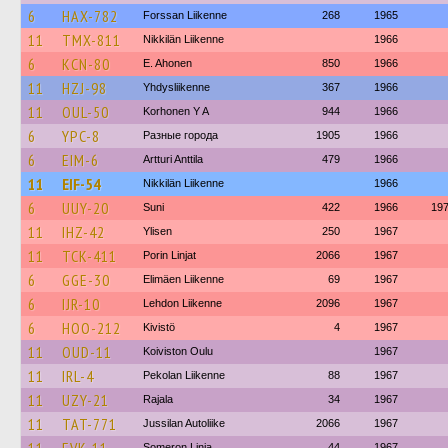
6
HAX-782
Forssan Liikenne
268
1965
11
TMX-811
Nikkilän Liikenne
1966
6
KCN-80
E. Ahonen
850
1966
11
HZJ-98
Yhdysliikenne
367
1966
11
OUL-50
Korhonen Y A
944
1966
6
YPC-8
Разные города
1905
1966
6
EIM-6
Artturi Anttila
479
1966
11
EIF-54
Nikkilän Liikenne
1966
6
UUY-20
Suni
422
1966
19
11
IHZ-42
Ylisen
250
1967
11
TCK-411
Porin Linjat
2066
1967
6
GGE-30
Elimäen Liikenne
69
1967
6
IJR-10
Lehdon Liikenne
2096
1967
6
HOO-212
Kivistö
4
1967
11
OUD-11
Koiviston Oulu
1967
11
IRL-4
Pekolan Liikenne
88
1967
11
UZY-21
Rajala
34
1967
11
TAT-771
Jussilan Autoliike
2066
1967
Someron Linja
44
1967