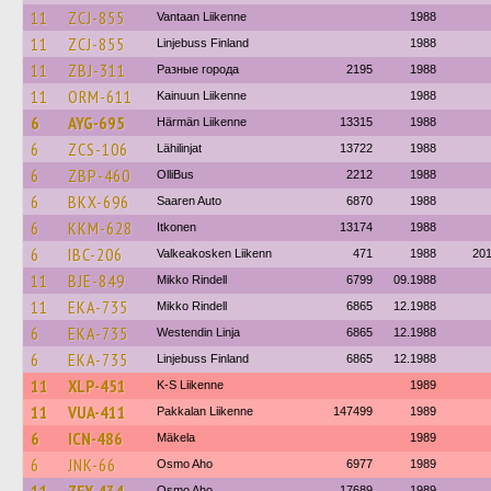
11
ZCJ-855
Vantaan Liikenne
1988
11
ZCJ-855
Linjebuss Finland
1988
11
ZBJ-311
Разные города
2195
1988
11
ORM-611
Kainuun Liikenne
1988
6
AYG-695
Härmän Liikenne
13315
1988
6
ZCS-106
Lähilinjat
13722
1988
6
ZBP-460
OlliBus
2212
1988
6
BKX-696
Saaren Auto
6870
1988
6
KKM-628
Itkonen
13174
1988
6
IBC-206
Valkeakosken Liikenn
471
1988
20
11
BJE-849
Mikko Rindell
6799
09.1988
11
EKA-735
Mikko Rindell
6865
12.1988
6
EKA-735
Westendin Linja
6865
12.1988
6
EKA-735
Linjebuss Finland
6865
12.1988
11
XLP-451
K-S Liikenne
1989
11
VUA-411
Pakkalan Liikenne
147499
1989
6
ICN-486
Mäkela
1989
6
JNK-66
Osmo Aho
6977
1989
Osmo Aho
17689
1989