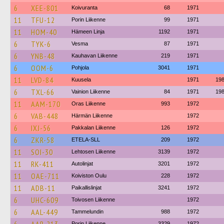
6
XEE-801
Koivuranta
68
1971
11
TFU-12
Porin Liikenne
99
1971
11
HOM-40
Hämeen Linja
1192
1971
6
TYK-6
Vesma
87
1971
6
YNB-48
Kauhavan Liikenne
219
1971
6
OOM-6
Pohjola
3041
1971
11
LVD-84
Kuusela
1971
19
6
TXL-66
Vainion Liikenne
84
1971
19
11
AAM-170
Oras Liikenne
993
1972
6
VAB-448
Härmän Liikenne
1972
6
IXJ-56
Pakkalan Liikenne
126
1972
6
ZKR-58
ETELA-SLL
209
1972
11
SOI-30
Lehtosen Liikenne
3139
1972
11
RK-411
Autolinjat
3201
1972
11
OAE-711
Koiviston Oulu
228
1972
11
ADB-11
Paikallislinjat
3241
1972
6
UHC-609
Toivosen Liikenne
1972
6
AAL-449
Tammelundin
988
1972
Porin Liikenne
3329
1972