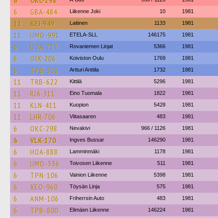
6
OKC-298
6
GBA-484
Liikenne Joki
10
1981
11
KEJ-949
Laitinen
1133
1981
11
UMO-991
ETELA-SLL
146175
1981
6
UOA-717
Rovaniemen Linjat
5366
1981
6
OJX-206
Koiviston Oulu
1769
1981
6
TPB-306
Artturi Anttila
1732
1981
11
TRB-622
Kittilä
5296
1981
11
RJA-311
Eino Tuomala
1822
1981
11
KLN-411
Kuopion
5428
1981
11
LHR-706
Viitasaaren
483
1981
6
OKC-298
Nevakivi
966 / 1126
1981
6
VLK-170
Ingves Bussar
146290
1981
6
HOA-888
Lamminmäki
1178
1981
6
UMO-336
Toivosen Liikenne
511
1981
6
TPN-106
Vainion Liikenne
5398
1981
6
XEO-960
Töysän Linja
575
1981
6
ANM-106
Friherrsin Auto
483
1981
6
TPB-800
Elimäen Liikenne
146224
1981