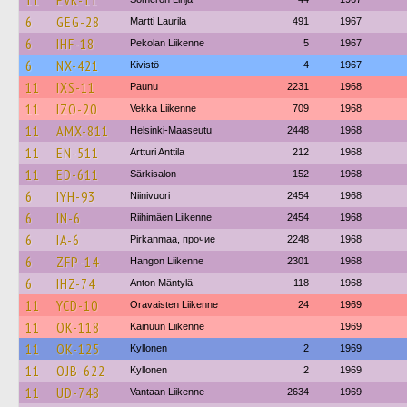
11
EVK-11
6
GEG-28
Martti Laurila
491
1967
6
IHF-18
Pekolan Liikenne
5
1967
6
NX-421
Kivistö
4
1967
11
IXS-11
Paunu
2231
1968
11
IZO-20
Vekka Liikenne
709
1968
11
AMX-811
Helsinki-Maaseutu
2448
1968
11
EN-511
Artturi Anttila
212
1968
11
ED-611
Särkisalon
152
1968
6
IYH-93
Niinivuori
2454
1968
6
IN-6
Riihimäen Liikenne
2454
1968
6
IA-6
Pirkanmaa, прочие
2248
1968
6
ZFP-14
Hangon Liikenne
2301
1968
6
IHZ-74
Anton Mäntylä
118
1968
11
YCD-10
Oravaisten Liikenne
24
1969
11
OK-118
Kainuun Liikenne
1969
11
OK-125
Kyllonen
2
1969
11
OJB-622
Kyllonen
2
1969
11
UD-748
Vantaan Liikenne
2634
1969