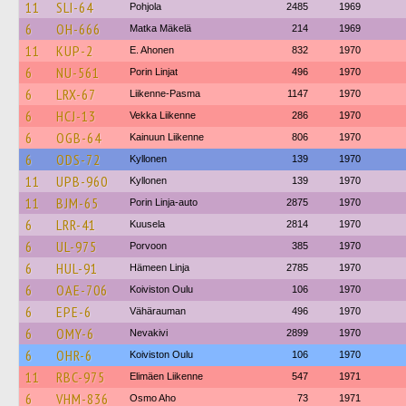
11
SLI-64
Pohjola
2485
1969
6
OH-666
Matka Mäkelä
214
1969
11
KUP-2
E. Ahonen
832
1970
6
NU-561
Porin Linjat
496
1970
6
LRX-67
Liikenne-Pasma
1147
1970
6
HCJ-13
Vekka Liikenne
286
1970
6
OGB-64
Kainuun Liikenne
806
1970
6
ODS-72
Kyllonen
139
1970
11
UPB-960
Kyllonen
139
1970
11
BJM-65
Porin Linja-auto
2875
1970
6
LRR-41
Kuusela
2814
1970
6
UL-975
Porvoon
385
1970
6
HUL-91
Hämeen Linja
2785
1970
6
OAE-706
Koiviston Oulu
106
1970
6
EPE-6
Vähärauman
496
1970
6
OMY-6
Nevakivi
2899
1970
6
OHR-6
Koiviston Oulu
106
1970
11
RBC-975
Elimäen Liikenne
547
1971
6
VHM-836
Osmo Aho
73
1971