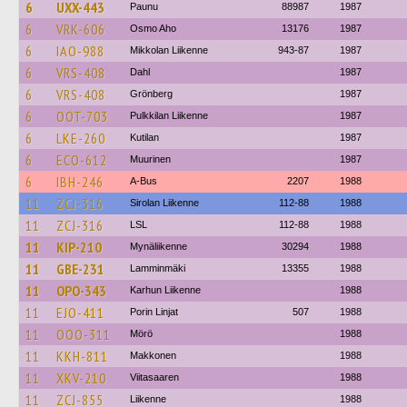
6
UXX-443
Paunu
88987
1987
6
VRK-606
Osmo Aho
13176
1987
6
IAO-988
Mikkolan Liikenne
943-87
1987
6
VRS-408
Dahl
1987
6
VRS-408
Grönberg
1987
6
OOT-703
Pulkkilan Liikenne
1987
6
LKE-260
Kutilan
1987
6
ECO-612
Muurinen
1987
6
IBH-246
A-Bus
2207
1988
11
ZCJ-316
Sirolan Liikenne
112-88
1988
11
ZCJ-316
LSL
112-88
1988
11
KIP-210
Mynäliikenne
30294
1988
11
GBE-231
Lamminmäki
13355
1988
11
OPO-343
Karhun Liikenne
1988
11
EJO-411
Porin Linjat
507
1988
11
OOO-311
Mörö
1988
11
KKH-811
Makkonen
1988
11
XKV-210
Viitasaaren
1988
11
ZCJ-855
Liikenne
1988