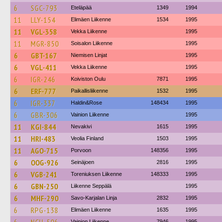
6
SGC-793
Eteläpää
1349
1994
11
LLY-154
Elimäen Liikenne
1534
1995
11
VGL-358
Vekka Liikenne
1995
11
MGR-850
Soisalon Liikenne
1995
6
GBT-167
Niemisen Linjat
1995
6
VGL-411
Vekka Liikenne
1995
6
IGR-246
Koiviston Oulu
7871
1995
6
ERF-777
Paikallisliikenne
1532
1995
6
IGR-337
Haldin&Rose
148434
1995
6
GBR-306
Vainion Liikenne
1995
11
KGI-844
Nevakivi
1615
1995
11
HRI-483
Veolia Finland
1503
1995
11
AGO-715
Porvoon
148356
1995
6
OOG-926
Seinäjoen
2816
1995
6
VGB-241
Toreniuksen Liikenne
148333
1995
6
GBN-250
Liikenne Seppälä
1995
6
MHF-290
Savo-Karjalan Linja
2832
1995
6
RPG-138
Elimäen Liikenne
1635
1995
Vainion Liikenne
7946
1995