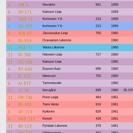
6
OM-6
Nevakivi
561
1959
6
OY-171
Kainuun Linja
1959
6
ONH-11
Korhonen Y A
213
1959
6
OU-995
Korhonen Y A
213
1959
6
VLN-93
Järviseudun Linja
750
1960
6
VL-954
Oravaisten Liikenne
1960
11
HGB-77
Vekka Liikenne
1960
11
IH-380
Hämeen Linja
717
1960
11
OZ-506
Kainuun Linja
1960
6
BY-600
Espoon Auto
696
1960
6
IE-329
Niinivuori
702
1960
6
AI-833
Tammelundin
1960
11
ZJ-98
Norrgård
699
1960
05.19
11
FM-746
Porin Linjat
464
1961
6
RY-409
Toimi Vento
910
1961
6
OF-214
Kyllonen
828
1961
6
HAB-165
Kivistö
429
1961
11
RX-110
Pyhtään Liikenne
379
1961
Vähärauman
464
1961