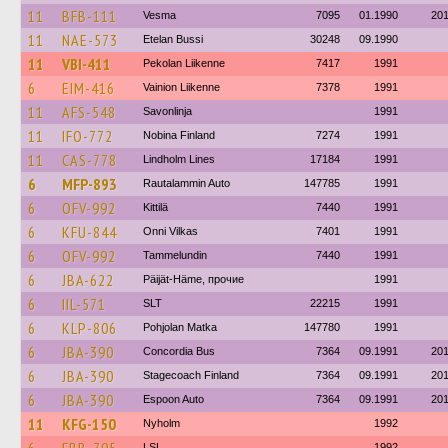
11
BFB-111
Vesma
7095
01.1990
20
11
NAE-573
Etelan Bussi
30248
09.1990
11
VBI-411
Pekolan Liikenne
7417
1991
6
EIM-416
Vainion Liikenne
7378
1991
11
AFS-548
Savonlinja
1991
11
IFO-772
Nobina Finland
7274
1991
11
CAS-778
Lindholm Lines
17184
1991
6
MFP-893
Rautalammin Auto
147785
1991
6
OFV-992
Kittilä
7440
1991
6
KFU-844
Onni Vilkas
7401
1991
6
OFV-992
Tammelundin
7440
1991
6
JBA-622
Päijät-Häme, прочие
1991
6
IIL-571
SLT
22215
1991
6
KLP-806
Pohjolan Matka
147780
1991
6
JBA-390
Concordia Bus
7364
09.1991
20
6
JBA-390
Stagecoach Finland
7364
09.1991
20
6
JBA-390
Espoon Auto
7364
09.1991
20
11
KFG-150
Nyholm
1992
LSL
1992