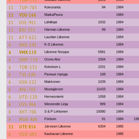
6
TOB-132
11
TUP-783
Koivuranta
94
1984
11
VOU-166
MatkaPeura
1984
11
USE-911
Lähilinjat
1032
1984
11
BIU-555
Härmän Liikenne
99
1984
11
ATT-622
Laurilan Liikenne
1984
6
XHU-191
K-S Liikenne
1984
6
VMX-120
Liikenne Norppa
5981
1984
6
OMP-759
Osmo Aho
1004
1984
6
TOB-132
Koiviston L
1031
1984
6
TVL-106
Разные города
108
1984
6
USH-122
Makkonen
1039
1984
6
AYG-703
Mustajärven
11433
1984
6
UTO-120
Hernesniemi
1058
1984
6
USS-966
Westendin Linja
999
1984
6
XHT-706
S & P Lehtonen
10080
1984
6
MGB-406
Förbom
91
1984
19
11
UTE-816
Järvisen Liikenne
6304
1985
6
VOO-685
Kauhavan Liikenne
1985