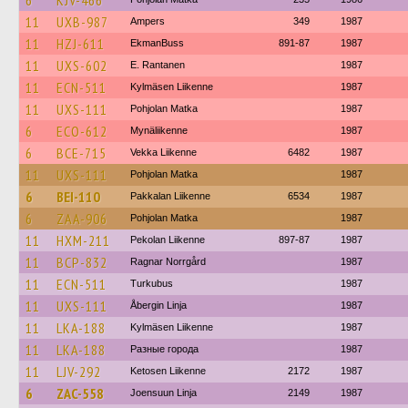
6
KJV-466
11
UXB-987
Ampers
349
1987
11
HZJ-611
EkmanBuss
891-87
1987
11
UXS-602
E. Rantanen
1987
11
ECN-511
Kylmäsen Liikenne
1987
11
UXS-111
Pohjolan Matka
1987
6
ECO-612
Mynäliikenne
1987
6
BCE-715
Vekka Liikenne
6482
1987
11
UXS-111
Pohjolan Matka
1987
6
BEI-110
Pakkalan Liikenne
6534
1987
6
ZAA-906
Pohjolan Matka
1987
11
HXM-211
Pekolan Liikenne
897-87
1987
11
BCP-832
Ragnar Norrgård
1987
11
ECN-511
Turkubus
1987
11
UXS-111
Åbergin Linja
1987
11
LKA-188
Kylmäsen Liikenne
1987
11
LKA-188
Разные города
1987
11
LJV-292
Ketosen Liikenne
2172
1987
6
ZAC-558
Joensuun Linja
2149
1987