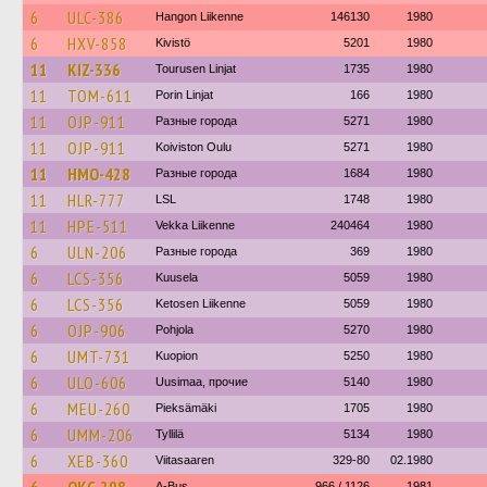
6
ULC-386
Hangon Liikenne
146130
1980
6
HXV-858
Kivistö
5201
1980
11
KIZ-336
Tourusen Linjat
1735
1980
11
TOM-611
Porin Linjat
166
1980
11
OJP-911
Разные города
5271
1980
11
OJP-911
Koiviston Oulu
5271
1980
11
HMO-428
Разные города
1684
1980
11
HLR-777
LSL
1748
1980
11
HPE-511
Vekka Liikenne
240464
1980
6
ULN-206
Разные города
369
1980
6
LCS-356
Kuusela
5059
1980
6
LCS-356
Ketosen Liikenne
5059
1980
6
OJP-906
Pohjola
5270
1980
6
UMT-731
Kuopion
5250
1980
6
ULO-606
Uusimaa, прочие
5140
1980
6
MEU-260
Pieksämäki
1705
1980
6
UMM-206
Tyllilä
5134
1980
6
XEB-360
Viitasaaren
329-80
02.1980
A-Bus
966 / 1126
1981