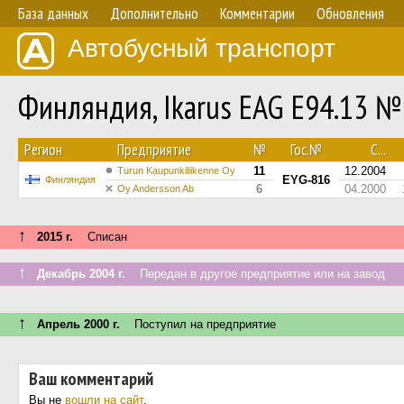
База данных
Дополнительно
Комментарии
Обновления
Автобусный транспорт
Финляндия, Ikarus EAG E94.13 №
Регион
Предприятие
№
Гос.№
С...
11
12.2004
Turun Kaupunkiliikenne Oy
EYG-816
Финляндия
6
04.2000
Oy Andersson Ab
↑
2015 г.
Списан
↑
Декабрь 2004 г.
Передан в другое предприятие или на завод
↑
Апрель 2000 г.
Поступил на предприятие
Ваш комментарий
Вы не
вошли на сайт
.