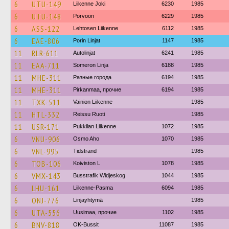
6
UTU-149
Liikenne Joki
6230
1985
6
UTU-148
Porvoon
6229
1985
6
ASS-122
Lehtosen Liikenne
6112
1985
6
EAE-806
Porin Linjat
1147
1985
11
RLR-611
Autolinjat
6241
1985
11
EAA-711
Someron Linja
6188
1985
11
MHE-311
Разные города
6194
1985
11
MHE-311
Pirkanmaa, прочие
6194
1985
11
TXK-511
Vainion Liikenne
1985
11
HTL-332
Reissu Ruoti
1985
11
USR-171
Pukkilan Liikenne
1072
1985
6
VNU-906
Osmo Aho
1070
1985
6
VNL-995
Tidstrand
1985
6
TOB-106
Koiviston L
1078
1985
6
VMX-143
Busstrafik Widjeskog
1044
1985
6
LHU-161
Liikenne-Pasma
6094
1985
6
ONJ-776
Linjayhtymä
1985
6
UTA-556
Uusimaa, прочие
1102
1985
6
BNV-818
OK-Bussit
11087
1985