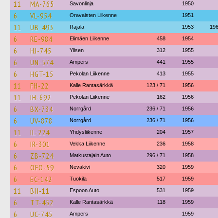
11
MA-765
Savonlinja
1950
6
VL-954
Oravaisten Liikenne
1951
11
UB-493
Rajala
1953
19
6
RE-984
Elimäen Liikenne
458
1954
6
HJ-745
Ylisen
312
1955
6
UN-574
Ampers
441
1955
6
HGT-15
Pekolan Liikenne
413
1955
11
FH-22
Kalle Rantasärkkä
123 / 71
1956
11
IH-692
Pekolan Liikenne
162
1956
6
BX-734
Norrgård
236 / 71
1956
6
UV-878
Norrgård
236 / 71
1956
11
IL-224
Yhdysliikenne
204
1957
6
IR-301
Vekka Liikenne
236
1958
6
ZB-724
Matkustajain Auto
296 / 71
1958
6
OFO-59
Nevakivi
320
1959
6
EC-142
Tuokila
517
1959
11
BH-11
Espoon Auto
531
1959
6
TT-452
Kalle Rantasärkkä
118
1959
6
UC-745
Ampers
1959