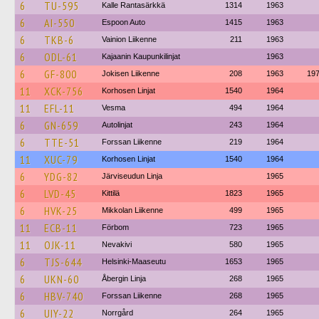
6
TU-595
Kalle Rantasärkkä
1314
1963
6
AI-550
Espoon Auto
1415
1963
6
TKB-6
Vainion Liikenne
211
1963
6
ODL-61
Kajaanin Kaupunkilinjat
1963
6
GF-800
Jokisen Liikenne
208
1963
19
11
XCK-756
Korhosen Linjat
1540
1964
11
EFL-11
Vesma
494
1964
6
GN-659
Autolinjat
243
1964
6
TTE-51
Forssan Liikenne
219
1964
11
XUC-79
Korhosen Linjat
1540
1964
6
YDG-82
Järviseudun Linja
1965
6
LVD-45
Kittilä
1823
1965
6
HVK-25
Mikkolan Liikenne
499
1965
11
ECB-11
Förbom
723
1965
11
OJK-11
Nevakivi
580
1965
6
TJS-644
Helsinki-Maaseutu
1653
1965
6
UKN-60
Åbergin Linja
268
1965
6
HBV-740
Forssan Liikenne
268
1965
6
UIY-22
Norrgård
264
1965