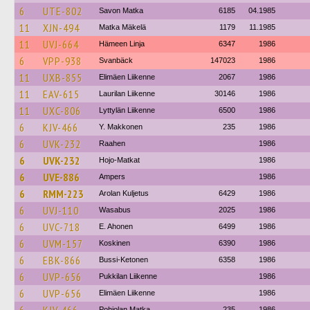
6
UTE-802
Savon Matka
6185
04.1985
11
XJN-494
Matka Mäkelä
1179
11.1985
11
UVJ-664
Hämeen Linja
6347
1986
6
VPP-938
Svanbäck
147023
1986
11
UXB-855
Elimäen Liikenne
2067
1986
11
EAV-615
Laurilan Liikenne
30146
1986
11
UXC-806
Lyttylän Liikenne
6500
1986
6
KJV-466
Y. Makkonen
235
1986
6
UVK-232
Raahen
1986
6
UVK-232
Hojo-Matkat
1986
6
UVE-886
Ampers
1986
6
RMM-223
Arolan Kuljetus
6429
1986
6
UVJ-110
Wasabus
2025
1986
6
UVC-718
E. Ahonen
6499
1986
6
UVM-157
Koskinen
6390
1986
6
EBK-866
Bussi-Ketonen
6358
1986
6
UVP-656
Pukkilan Liikenne
1986
6
UVP-656
Elimäen Liikenne
1986
Pohjolan Matka
235
1986