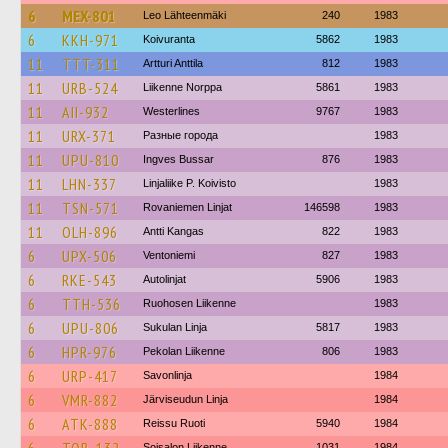
6
MEX-801
Leo Lähteenmäki
240
1983
6
KKH-971
Koivuranta
5862
1983
11
TTT-311
Artturi Anttila
812
1983
11
URB-524
Liikenne Norppa
5861
1983
11
AII-932
Westerlines
9767
1983
11
URX-371
Разные города
1983
11
UPU-810
Ingves Bussar
876
1983
11
LHN-337
Linjaliike P. Koivisto
1983
11
TSN-571
Rovaniemen Linjat
146598
1983
11
OLH-896
Antti Kangas
822
1983
6
UPX-506
Ventoniemi
827
1983
6
RKE-543
Autolinjat
5906
1983
6
TTH-536
Ruohosen Liikenne
1983
6
UPU-806
Sukulan Linja
5817
1983
6
HPR-976
Pekolan Liikenne
806
1983
6
URP-417
Savonlinja
1984
6
VMR-882
Järviseudun Linja
1984
6
ATK-888
Reissu Ruoti
5940
1984
Soisalon Liikenne
1031
1984