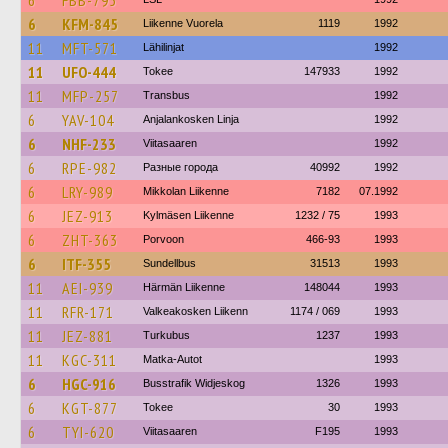
6
FBB-795
6
KFM-845
Liikenne Vuorela
1119
1992
11
MFT-571
Lähilinjat
1992
11
UFO-444
Tokee
147933
1992
11
MFP-257
Transbus
1992
6
YAV-104
Anjalankosken Linja
1992
6
NHF-233
Viitasaaren
1992
6
RPE-982
Разные города
40992
1992
6
LRY-989
Mikkolan Liikenne
7182
07.1992
6
JEZ-913
Kylmäsen Liikenne
1232 / 75
1993
6
ZHT-363
Porvoon
466-93
1993
6
ITF-355
Sundellbus
31513
1993
11
AEI-939
Härmän Liikenne
148044
1993
11
RFR-171
Valkeakosken Liikenn
1174 / 069
1993
11
JEZ-881
Turkubus
1237
1993
11
KGC-311
Matka-Autot
1993
6
HGC-916
Busstrafik Widjeskog
1326
1993
6
KGT-877
Tokee
30
1993
6
TYI-620
Viitasaaren
F195
1993