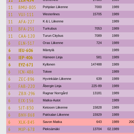
11
ZEX-434
11
BMU-805
Pohjolan Liikenne
7000
1989
11
VUJ-111
Westerlines
15705
1989
11
AFA-227
K & L Liikenne
1989
11
BFA-251
Turkubus
7053
1989
11
CAA-120
Turun Citybus
7089
1989
6
ELN-517
Oras Liikenne
724
1989
6
IEU-606
Mäntylä
1989
6
IEP-406
Hämeen Linja
581
1989
6
EYZ-671
Kyllonen
147488
1989
6
ICN-486
Tokee
1989
6
ZEC-896
Hyvinkään Liikenne
639
1989
6
FAB-220
Åbergin Linja
225-89
1989
6
ZBX-296
Ragnar Norrgård
13181
1989
6
EJX-156
Matka-Autot
1989
6
SJT-830
Ketosen Liikenne
15828
1989
6
BNV-868
Pakkalan Liikenne
15929
1989
6
XLK-845
Savon Matka
643
1989
20
6
MJP-678
Pieksämäki
13704
02.1989