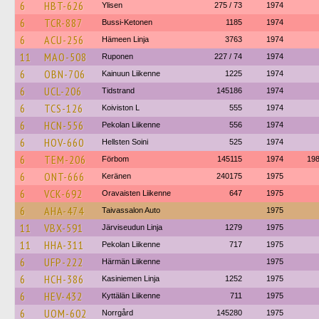
6
HBT-626
Ylisen
275 / 73
1974
6
TCR-887
Bussi-Ketonen
1185
1974
6
ACU-256
Hämeen Linja
3763
1974
11
MAO-508
Ruponen
227 / 74
1974
6
OBN-706
Kainuun Liikenne
1225
1974
6
UCL-206
Tidstrand
145186
1974
6
TCS-126
Koiviston L
555
1974
6
HCN-556
Pekolan Liikenne
556
1974
6
HOV-660
Hellsten Soini
525
1974
6
TEM-206
Förbom
145115
1974
19
6
ONT-666
Keränen
240175
1975
6
VCK-692
Oravaisten Liikenne
647
1975
6
AHA-474
Taivassalon Auto
1975
11
VBX-591
Järviseudun Linja
1279
1975
11
HHA-311
Pekolan Liikenne
717
1975
6
UFP-222
Härmän Liikenne
1975
6
HCH-386
Kasiniemen Linja
1252
1975
6
HEV-432
Kyttälän Liikenne
711
1975
6
UOM-602
Norrgård
145280
1975