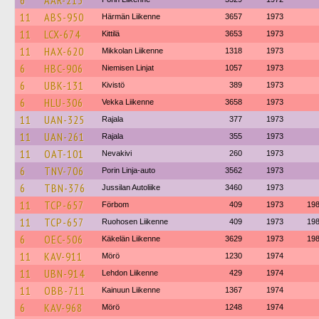
6
AAR-213
11
ABS-950
Härmän Liikenne
3657
1973
11
LCX-674
Kittilä
3653
1973
11
HAX-620
Mikkolan Liikenne
1318
1973
6
HBC-906
Niemisen Linjat
1057
1973
6
UBK-131
Kivistö
389
1973
6
HLU-306
Vekka Liikenne
3658
1973
11
UAN-325
Rajala
377
1973
11
UAN-261
Rajala
355
1973
11
OAT-101
Nevakivi
260
1973
6
TNV-706
Porin Linja-auto
3562
1973
6
TBN-376
Jussilan Autoliike
3460
1973
11
TCP-657
Förbom
409
1973
19
11
TCP-657
Ruohosen Liikenne
409
1973
19
6
OEC-506
Käkelän Liikenne
3629
1973
19
11
KAV-911
Mörö
1230
1974
11
UBN-914
Lehdon Liikenne
429
1974
11
OBB-711
Kainuun Liikenne
1367
1974
6
KAV-968
Mörö
1248
1974