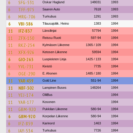
6
SFG-531
Oskar Haglund
148031
1993
6
TFF-975
Saaren Auto
7618
1993
6
MRG-706
Turkubus
1291
1993
6
VBI-386
Tilausajoliik. Heino
1383
1994
11
IFZ-837
Länsilinjat
57794
1994
11
ZFX-150
Reissu Ruoti
597-94
1994
11
RKZ-254
Kylmäsen Liikenne
1365 / 109
1994
11
XFX-926
Ketosen Liikenne
59594
1994
6
GIO-263
Luopioisten Linja
1425 / 133
1994
6
YVL-731
Kivistö
7735
1994
6
OGE-290
E. Ahonen
1485 / 180
1994
11
YAR-439
Gold Line
551-94
1994
11
NBF-302
Lampinen Buses
148264
1994
11
YEJ-174
OlliBus
1994
11
YAR-177
Kosonen
1994
11
GBM-920
Pukkilan Liikenne
580-94
1994
6
GBM-920
Korpelan Liikenne
580-94
1994
6
IFZ-859
Karinord
1463
1994
6
IAY-534
Turkubus
7726
1994