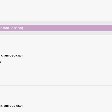
е или на завод
ск
,
автовокзал
ик
ск
,
автовокзал