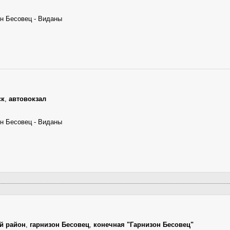
он Бесовец - Виданы
ск
,
автовокзал
он Бесовец - Виданы
й район
,
гарнизон Бесовец
,
конечная "Гарнизон Бесовец"