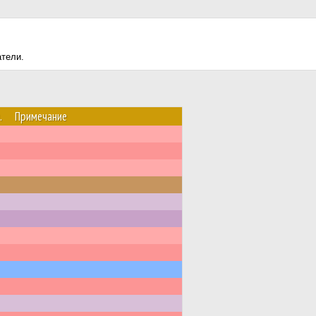
атели.
.
Примечание