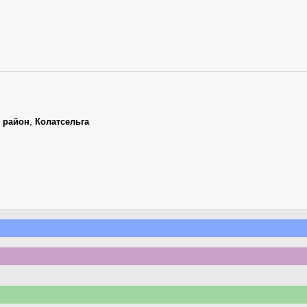
 район
,
Колатсельга