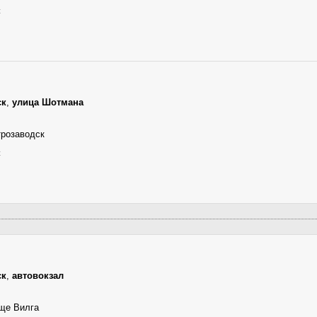
к
ск
,
улица Шотмана
трозаводск
к
ск
,
автовокзал
ище Вилга