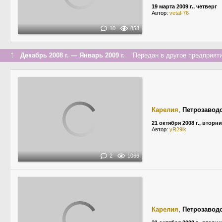
19 марта 2009 г., четверг
Автор:
vetal-76
10
858
↑
Декабрь 2008 г. — Январь 2009 г.
Передан в другое предприяти
Карелия
,
Петрозавод
21 октября 2008 г., вторн
Автор:
yR29ik
2
1066
Карелия
,
Петрозавод