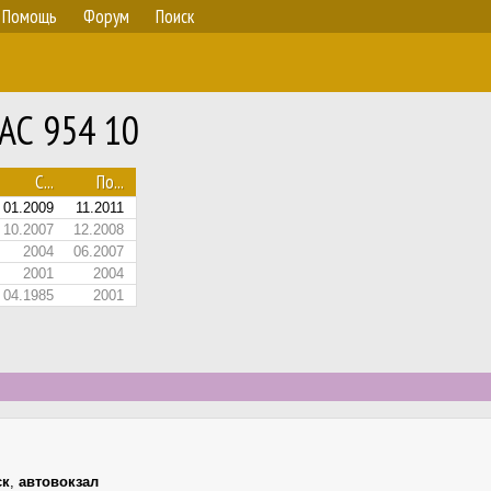
Помощь
Форум
Поиск
 АС 954 10
С...
По...
01.2009
11.2011
10.2007
12.2008
2004
06.2007
2001
2004
04.1985
2001
ск
,
автовокзал