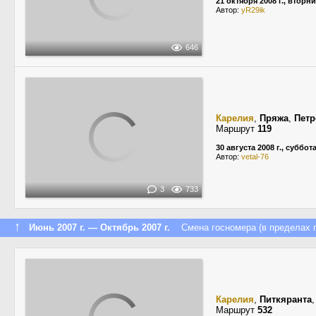
21 октября 2008 г., вторн
Автор:
yR29ik
646
Карелия
,
Пряжа
,
Петр
Маршрут
119
30 августа 2008 г., суббот
Автор:
vetal-76
3
733
↑
Июнь 2007 г. — Октябрь 2007 г.
Смена госномера (в пределах п
Карелия
,
Питкяранта
Маршрут
532