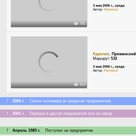
3 мая 2006 г., среда
Автор:
Petroskoi
781
Карелия
,
Пряжинский
Маршрут
532
3 мая 2006 г., среда
Автор:
Petroskoi
819
↑
2004 г.
Смена госномера (в пределах предприятия)
↑
2001 г.
Передан в другое предприятие или на завод
↑
Апрель 1985 г.
Поступил на предприятие