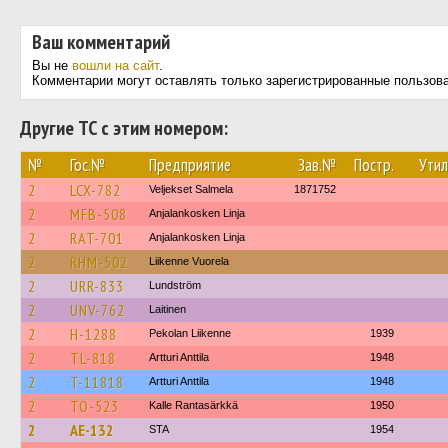
Ваш комментарий
Вы не
вошли на сайт
.
Комментарии могут оставлять только зарегистрированные пользов
Другие ТС с этим номером:
№
Гос.№
Предприятие
Зав.№
Постр.
Утил
2
LCX-782
Veljekset Salmela
1871752
2
MFB-508
Anjalankosken Linja
2
RAT-701
Anjalankosken Linja
2
RHM-502
Liikenne Vuorela
2
URR-833
Lundström
2
UNV-762
Laitinen
2
H-1288
Pekolan Liikenne
1939
2
TL-818
Artturi Anttila
1948
2
T-11818
Artturi Anttila
1948
2
TO-523
Kalle Rantasärkkä
1950
2
AE-132
STA
1954