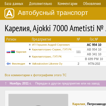
База данных
Дополнительно
Комментарии
Обновления
Автобусный транспорт
Карелия, Ajokki 7000 Ametisti №
Регион
Предприятие
№
Гос.№
АС 954 10
ИП Гершеев Андрей Сергеевич
АВ 954 10
Карелавтотранс-Сервис, ГУП РК
111
Карелия
АВ 341 10
Карелавтотранс, ГУП РК
В 699 РМ 10
2
HTN-202
Финляндия
Valkeakosken Liikenne Oy
Все комментарии к фотографиям этого ТС
↑
Ноябрь 2011 г.
Передан в другое предприятие или на завод
Карелия
,
Петрозавод