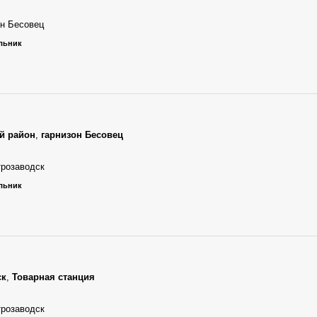
он Бесовец
ельник
й район
,
гарнизон Бесовец
трозаводск
ельник
ск
,
Товарная станция
трозаводск