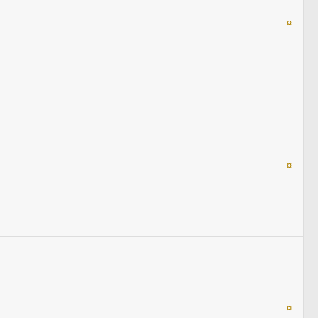
¤
¤
¤