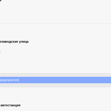
ик
озаводская улица
а
редприятия)
,
автостанция