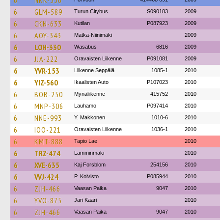
6
NKK-556
6
GLM-589
Turun Citybus
S090183
2009
6
CKN-633
Kutilan
P087923
2009
6
AOY-343
Matka-Niinimäki
2009
6
LOH-330
Wasabus
6816
2009
6
JJA-222
Oravaisten Liikenne
P091081
2009
6
YVR-153
Liikenne Seppälä
1085-1
2010
6
YIZ-560
Ikaalisten Auto
P107023
2010
6
BOB-250
Mynäliikenne
415752
2010
6
MNP-306
Lauhamo
P097414
2010
6
NNE-993
Y. Makkonen
1010-6
2010
6
IOO-221
Oravaisten Liikenne
1036-1
2010
6
KMT-888
Tapio Lae
2010
6
TRZ-474
Lamminmäki
2010
6
XVE-635
Kaj Forsblom
254156
2010
6
VVJ-424
P. Koivisto
P085944
2010
6
ZJH-466
Vaasan Paika
9047
2010
6
YVO-875
Jari Kaari
2010
6
ZJH-466
Vaasan Paika
9047
2010