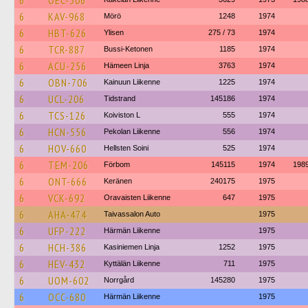
6
OEC-506
6
KAV-968
Mörö
1248
1974
6
HBT-626
Ylisen
275 / 73
1974
6
TCR-887
Bussi-Ketonen
1185
1974
6
ACU-256
Hämeen Linja
3763
1974
6
OBN-706
Kainuun Liikenne
1225
1974
6
UCL-206
Tidstrand
145186
1974
6
TCS-126
Koiviston L
555
1974
6
HCN-556
Pekolan Liikenne
556
1974
6
HOV-660
Hellsten Soini
525
1974
6
TEM-206
Förbom
145115
1974
198
6
ONT-666
Keränen
240175
1975
6
VCK-692
Oravaisten Liikenne
647
1975
6
AHA-474
Taivassalon Auto
1975
6
UFP-222
Härmän Liikenne
1975
6
HCH-386
Kasiniemen Linja
1252
1975
6
HEV-432
Kyttälän Liikenne
711
1975
6
UOM-602
Norrgård
145280
1975
6
OCC-680
Härmän Liikenne
1975