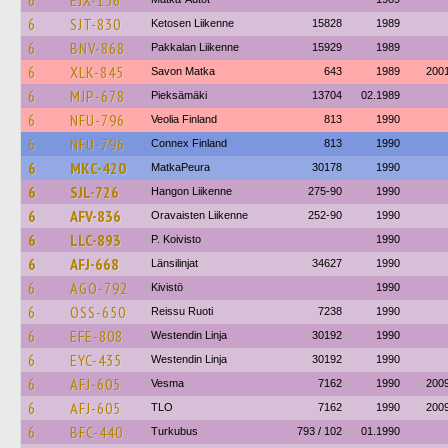
6
EJX-156
6
SJT-830
Ketosen Liikenne
15828
1989
6
BNV-868
Pakkalan Liikenne
15929
1989
6
XLK-845
Savon Matka
643
1989
200
6
MJP-678
Pieksämäki
13704
02.1989
6
NFU-796
Veolia Finland
813
1990
6
NFU-796
Connex Finland
813
1990
6
MKC-420
MatkaPeura
30178
1990
6
SJL-726
Hangon Liikenne
275-90
1990
6
AFV-836
Oravaisten Liikenne
252-90
1990
6
LLC-893
P. Koivisto
1990
6
AFJ-668
Länsilinjat
34627
1990
6
AGO-792
Kivistö
1990
6
OSS-650
Reissu Ruoti
7238
1990
6
EFE-808
Westendin Linja
30192
1990
6
EYC-435
Westendin Linja
30192
1990
6
AFJ-605
Vesma
7162
1990
200
6
AFJ-605
TLO
7162
1990
200
6
BFC-440
Turkubus
793 / 102
01.1990