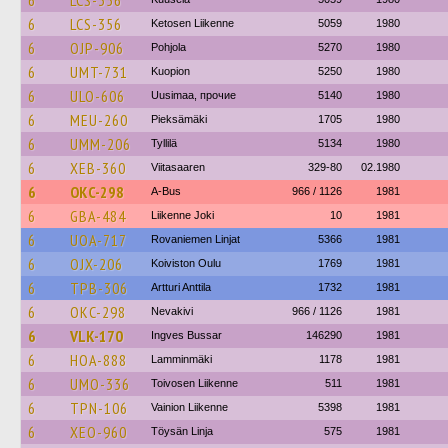
6
LCS-356
6
LCS-356
Ketosen Liikenne
5059
1980
6
OJP-906
Pohjola
5270
1980
6
UMT-731
Kuopion
5250
1980
6
ULO-606
Uusimaa, прочие
5140
1980
6
MEU-260
Pieksämäki
1705
1980
6
UMM-206
Tyllilä
5134
1980
6
XEB-360
Viitasaaren
329-80
02.1980
6
OKC-298
A-Bus
966 / 1126
1981
6
GBA-484
Liikenne Joki
10
1981
6
UOA-717
Rovaniemen Linjat
5366
1981
6
OJX-206
Koiviston Oulu
1769
1981
6
TPB-306
Artturi Anttila
1732
1981
6
OKC-298
Nevakivi
966 / 1126
1981
6
VLK-170
Ingves Bussar
146290
1981
6
HOA-888
Lamminmäki
1178
1981
6
UMO-336
Toivosen Liikenne
511
1981
6
TPN-106
Vainion Liikenne
5398
1981
6
XEO-960
Töysän Linja
575
1981