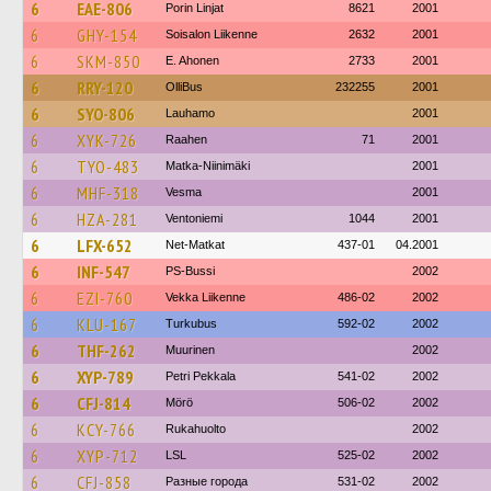
6
EAE-806
Porin Linjat
8621
2001
6
GHY-154
Soisalon Liikenne
2632
2001
6
SKM-850
E. Ahonen
2733
2001
6
RRY-120
OlliBus
232255
2001
6
SYO-806
Lauhamo
2001
6
XYK-726
Raahen
71
2001
6
TYO-483
Matka-Niinimäki
2001
6
MHF-318
Vesma
2001
6
HZA-281
Ventoniemi
1044
2001
6
LFX-652
Net-Matkat
437-01
04.2001
6
INF-547
PS-Bussi
2002
6
EZI-760
Vekka Liikenne
486-02
2002
6
KLU-167
Turkubus
592-02
2002
6
THF-262
Muurinen
2002
6
XYP-789
Petri Pekkala
541-02
2002
6
CFJ-814
Mörö
506-02
2002
6
KCY-766
Rukahuolto
2002
6
XYP-712
LSL
525-02
2002
6
CFJ-858
Разные города
531-02
2002