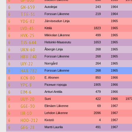
6
GF-800
6
GN-659
Autolinjat
243
1964
6
TTE-51
Forssan Liikenne
219
1964
6
YDG-82
Järviseudun Linja
1965
6
LVD-45
Kittilä
1823
1965
6
HVK-25
Mikkolan Liikenne
499
1965
6
TJS-644
Helsinki-Maaseutu
1653
1965
6
UKN-60
Åbergin Linja
268
1965
6
HBV-740
Forssan Liikenne
268
1965
6
UIY-22
Norrgård
264
1965
6
HAX-782
Forssan Liikenne
268
1965
6
KCN-80
E. Ahonen
850
1966
6
YPC-8
Разные города
1905
1966
6
EIM-6
Artturi Anttila
479
1966
6
UUY-20
Suni
422
1966
197
6
GGE-30
Elimäen Liikenne
69
1967
6
IJR-10
Lehdon Liikenne
2096
1967
6
HOO-212
Kivistö
4
1967
6
GEG-28
Martti Laurila
491
1967