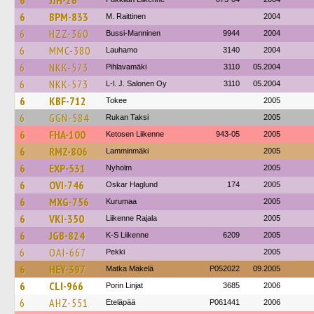
6
JJH-26
6
BPM-833
M. Raittinen
2004
6
HZZ-360
Bussi-Manninen
9944
2004
6
MMC-380
Lauhamo
3140
2004
6
NKK-573
Pihlavamäki
3110
05.2004
6
NKK-573
L-l. J. Salonen Oy
3110
05.2004
6
KBF-712
Tokee
2005
6
GGN-584
Rukan Taksi
2005
6
FHA-100
Ketosen Liikenne
943-05
2005
6
RMZ-806
Lamminmäki
2005
6
EXP-531
Nyholm
2005
6
OVI-746
Oskar Haglund
174
2005
6
MXG-756
Kurumaa
2005
6
VKI-350
Liikenne Rajala
2005
6
JGB-824
K-S Liikenne
6209
2005
6
OAI-667
Pekki
2005
6
HEY-397
Matka Mäkelä
P052022
09.2005
6
CLI-966
Porin Linjat
3685
2006
6
AHZ-551
Eteläpää
P061441
2006