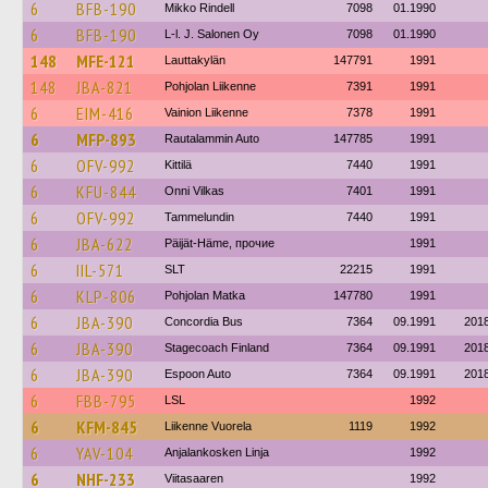
6
BFB-190
Mikko Rindell
7098
01.1990
6
BFB-190
L-l. J. Salonen Oy
7098
01.1990
148
MFE-121
Lauttakylän
147791
1991
148
JBA-821
Pohjolan Liikenne
7391
1991
6
EIM-416
Vainion Liikenne
7378
1991
6
MFP-893
Rautalammin Auto
147785
1991
6
OFV-992
Kittilä
7440
1991
6
KFU-844
Onni Vilkas
7401
1991
6
OFV-992
Tammelundin
7440
1991
6
JBA-622
Päijät-Häme, прочие
1991
6
IIL-571
SLT
22215
1991
6
KLP-806
Pohjolan Matka
147780
1991
6
JBA-390
Concordia Bus
7364
09.1991
201
6
JBA-390
Stagecoach Finland
7364
09.1991
201
6
JBA-390
Espoon Auto
7364
09.1991
201
6
FBB-795
LSL
1992
6
KFM-845
Liikenne Vuorela
1119
1992
6
YAV-104
Anjalankosken Linja
1992
6
NHF-233
Viitasaaren
1992