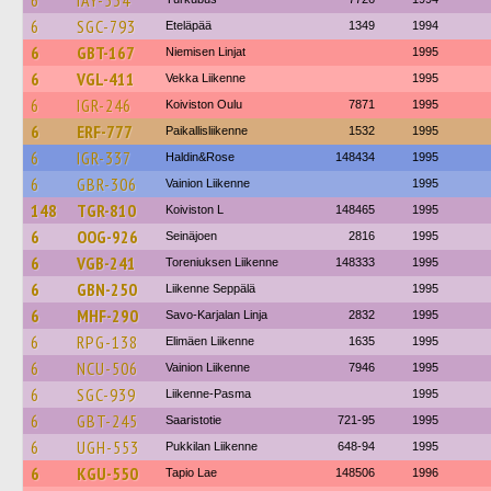
6
IAY-534
6
SGC-793
Eteläpää
1349
1994
6
GBT-167
Niemisen Linjat
1995
6
VGL-411
Vekka Liikenne
1995
6
IGR-246
Koiviston Oulu
7871
1995
6
ERF-777
Paikallisliikenne
1532
1995
6
IGR-337
Haldin&Rose
148434
1995
6
GBR-306
Vainion Liikenne
1995
148
TGR-810
Koiviston L
148465
1995
6
OOG-926
Seinäjoen
2816
1995
6
VGB-241
Toreniuksen Liikenne
148333
1995
6
GBN-250
Liikenne Seppälä
1995
6
MHF-290
Savo-Karjalan Linja
2832
1995
6
RPG-138
Elimäen Liikenne
1635
1995
6
NCU-506
Vainion Liikenne
7946
1995
6
SGC-939
Liikenne-Pasma
1995
6
GBT-245
Saaristotie
721-95
1995
6
UGH-553
Pukkilan Liikenne
648-94
1995
6
KGU-550
Tapio Lae
148506
1996