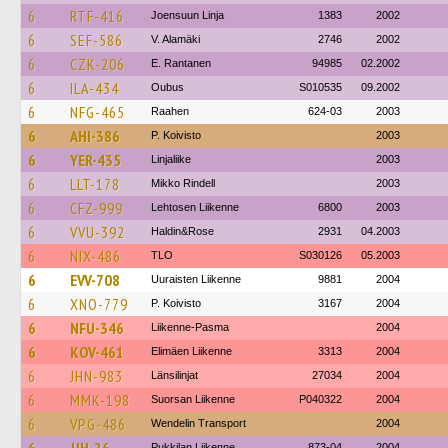
6
RTF-416
Joensuun Linja
1383
2002
6
SEF-586
V. Alamäki
2746
2002
6
CZK-206
E. Rantanen
94985
02.2002
6
ILA-434
Oubus
S010535
09.2002
6
NFG-465
Raahen
624-03
2003
6
AHI-386
P. Koivisto
2003
6
YER-435
Linjaliike
2003
6
LLT-178
Mikko Rindell
2003
6
CFZ-999
Lehtosen Liikenne
6800
2003
6
VVU-392
Haldin&Rose
2931
04.2003
6
NIX-486
TLO
S030126
05.2003
6
EVV-708
Uuraisten Liikenne
9881
2004
6
XNO-779
P. Koivisto
3167
2004
6
NFU-346
Liikenne-Pasma
2004
6
KOV-461
Elimäen Liikenne
3313
2004
6
JHN-983
Länsilinjat
27034
2004
6
MMK-198
Suorsan Liikenne
P040322
2004
6
VPG-486
Wendelin Transport
2004
Pukkilan Liikenne
873-04
2004