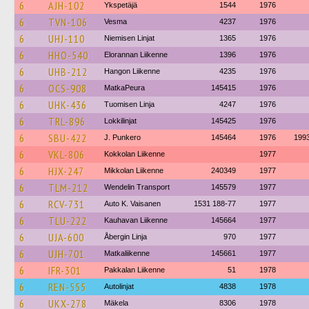
6
AJH-102
Ykspetäjä
1544
1976
6
TVN-106
Vesma
4237
1976
6
UHJ-110
Niemisen Linjat
1365
1976
6
HHO-540
Elorannan Liikenne
1396
1976
6
UHB-212
Hangon Liikenne
4235
1976
6
OCS-908
MatkaPeura
145415
1976
6
UHK-436
Tuomisen Linja
4247
1976
6
TRL-896
Lokkilinjat
145425
1976
6
SBU-422
J. Punkero
145464
1976
199
6
VKL-806
Kokkolan Liikenne
1977
6
HJX-247
Mikkolan Liikenne
240349
1977
6
TLM-212
Wendelin Transport
145579
1977
6
RCV-731
Auto K. Vaisanen
1531 188-77
1977
6
TLU-222
Kauhavan Liikenne
145664
1977
6
UJA-600
Åbergin Linja
970
1977
6
UJH-701
Matkaliikenne
145661
1977
6
IFR-301
Pakkalan Liikenne
51
1978
6
REN-555
Autolinjat
4838
1978
6
UKX-278
Mäkela
8306
1978