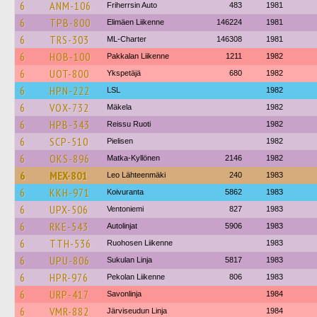
6
ANM-106
Friherrsin Auto
483
1981
6
TPB-800
Elimäen Liikenne
146224
1981
6
TRS-303
ML-Charter
146308
1981
6
HOB-100
Pakkalan Liikenne
1211
1982
6
UOT-800
Ykspetäjä
680
1982
6
HPN-222
LSL
1982
6
VOX-732
Mäkela
1982
6
HPB-343
Reissu Ruoti
1982
6
SCP-510
Pielisen
1982
6
OKS-896
Matka-Kyllönen
2146
1982
6
MEX-801
Leo Lähteenmäki
240
1983
6
KKH-971
Koivuranta
5862
1983
6
UPX-506
Ventoniemi
827
1983
6
RKE-543
Autolinjat
5906
1983
6
TTH-536
Ruohosen Liikenne
1983
6
UPU-806
Sukulan Linja
5817
1983
6
HPR-976
Pekolan Liikenne
806
1983
6
URP-417
Savonlinja
1984
6
VMR-882
Järviseudun Linja
1984