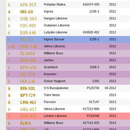
6
KPX-953
Pohjolan Matka
416474 430
2012
6
ING-60
Ingves
1236-1
2012
6
OVB-565
Hangon Liikenne
2012
6
FOC-993
Oulaisten Liikenne
2012
6
BXR-646
Lyttylän Liikenne
416505 452
2012
6
ING-60
Ingves Bussar
1236-1
2012
148
KMH-548
Vekka Liikenne
2012
6
ÅL 6004
Williams Buss
2012
6
BPH-606
Jarbus
2012
6
BPH-636
Svanbäck
1198-1
2012
6
GKI-328
Kosonen
2012
6
FKR-246
Oskar Haglund
1342
2012
6
BPA-301
V-S Bussipalvelut
P120730
04.2012
6
BPT-729
Toimi Vento
2013
6
LMA-462
Porvoon
417147
2013
6
GNG-617
Vekka Liikenne
417212 866
2013
6
BXN-936
Lehdon Liikenne
P132348
2013
6
ÅLW 6
Williams Buss
417141 833
2013
LSL
417212 866
2013