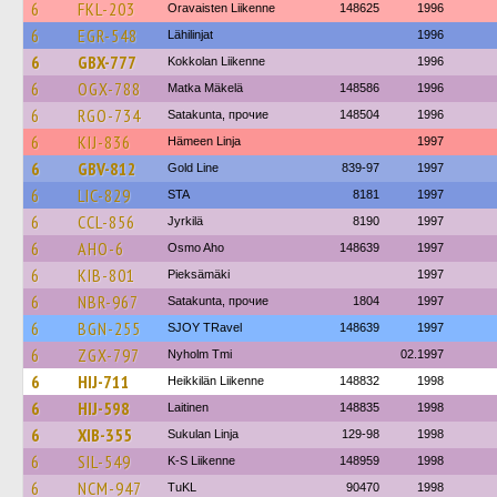
6
FKL-203
Oravaisten Liikenne
148625
1996
6
EGR-548
Lähilinjat
1996
6
GBX-777
Kokkolan Liikenne
1996
6
OGX-788
Matka Mäkelä
148586
1996
6
RGO-734
Satakunta, прочие
148504
1996
6
KIJ-836
Hämeen Linja
1997
6
GBV-812
Gold Line
839-97
1997
6
LIC-829
STA
8181
1997
6
CCL-856
Jyrkilä
8190
1997
6
AHO-6
Osmo Aho
148639
1997
6
KIB-801
Pieksämäki
1997
6
NBR-967
Satakunta, прочие
1804
1997
6
BGN-255
SJOY TRavel
148639
1997
6
ZGX-797
Nyholm Tmi
02.1997
6
HIJ-711
Heikkilän Liikenne
148832
1998
6
HIJ-598
Laitinen
148835
1998
6
XIB-355
Sukulan Linja
129-98
1998
6
SIL-549
K-S Liikenne
148959
1998
6
NCM-947
TuKL
90470
1998