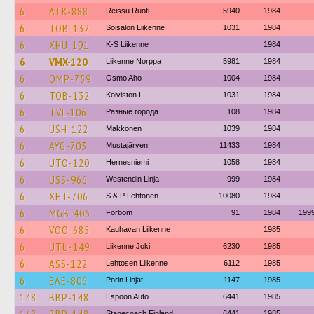
6
ATK-888
Reissu Ruoti
5940
1984
6
TOB-132
Soisalon Liikenne
1031
1984
6
XHU-191
K-S Liikenne
1984
6
VMX-120
Liikenne Norppa
5981
1984
6
OMP-759
Osmo Aho
1004
1984
6
TOB-132
Koiviston L
1031
1984
6
TVL-106
Разные города
108
1984
6
USH-122
Makkonen
1039
1984
6
AYG-703
Mustajärven
11433
1984
6
UTO-120
Hernesniemi
1058
1984
6
USS-966
Westendin Linja
999
1984
6
XHT-706
S & P Lehtonen
10080
1984
6
MGB-406
Förbom
91
1984
199
6
VOO-685
Kauhavan Liikenne
1985
6
UTU-149
Liikenne Joki
6230
1985
6
ASS-122
Lehtosen Liikenne
6112
1985
6
EAE-806
Porin Linjat
1147
1985
148
BBP-148
Espoon Auto
6441
1985
Stagecoach Finland
6441
1985