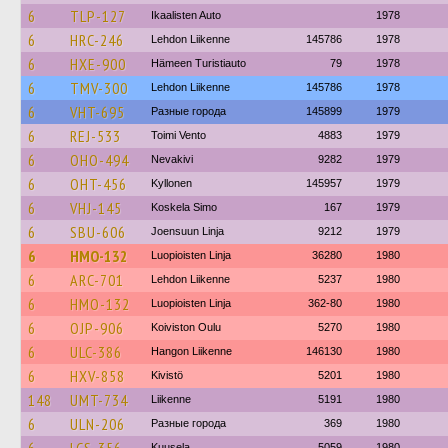
6
TLP-127
Ikaalisten Auto
1978
6
HRC-246
Lehdon Liikenne
145786
1978
6
HXE-900
Hämeen Turistiauto
79
1978
6
TMV-300
Lehdon Liikenne
145786
1978
6
VHT-695
Разные города
145899
1979
6
REJ-533
Toimi Vento
4883
1979
6
OHO-494
Nevakivi
9282
1979
6
OHT-456
Kyllonen
145957
1979
6
VHJ-145
Koskela Simo
167
1979
6
SBU-606
Joensuun Linja
9212
1979
6
HMO-132
Luopioisten Linja
36280
1980
6
ARC-701
Lehdon Liikenne
5237
1980
6
HMO-132
Luopioisten Linja
362-80
1980
6
OJP-906
Koiviston Oulu
5270
1980
6
ULC-386
Hangon Liikenne
146130
1980
6
HXV-858
Kivistö
5201
1980
148
UMT-734
Liikenne
5191
1980
6
ULN-206
Разные города
369
1980
Kuusela
5059
1980