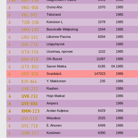
148
BBP-148
6
VNU-906
Osmo Aho
1070
1985
6
VNL-995
Tidstrand
1985
6
TOB-106
Koiviston L
1078
1985
6
VMX-143
Busstrafik Widjeskog
1044
1985
6
LHU-161
Liikenne-Pasma
6094
1985
6
ONJ-776
Linjayhtymä
1985
6
UTA-556
Uusimaa, прочие
1102
1985
6
BNV-818
OK-Bussit
11087
1985
6
UTE-802
Savon Matka
6185
04.1985
6
VPP-938
Svanbäck
147023
1986
6
KJV-466
Y. Makkonen
235
1986
6
UVK-232
Raahen
1986
6
UVK-232
Hojo-Matkat
1986
6
UVE-886
Ampers
1986
6
RMM-223
Arolan Kuljetus
6429
1986
6
UVJ-110
Wasabus
2025
1986
6
UVC-718
E. Ahonen
6499
1986
6
UVM-157
Koskinen
6390
1986