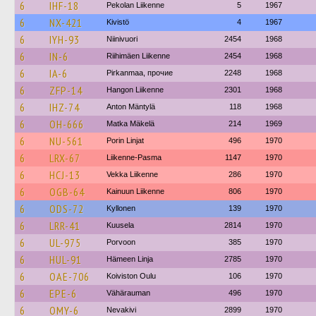
6
IHF-18
Pekolan Liikenne
5
1967
6
NX-421
Kivistö
4
1967
6
IYH-93
Niinivuori
2454
1968
6
IN-6
Riihimäen Liikenne
2454
1968
6
IA-6
Pirkanmaa, прочие
2248
1968
6
ZFP-14
Hangon Liikenne
2301
1968
6
IHZ-74
Anton Mäntylä
118
1968
6
OH-666
Matka Mäkelä
214
1969
6
NU-561
Porin Linjat
496
1970
6
LRX-67
Liikenne-Pasma
1147
1970
6
HCJ-13
Vekka Liikenne
286
1970
6
OGB-64
Kainuun Liikenne
806
1970
6
ODS-72
Kyllonen
139
1970
6
LRR-41
Kuusela
2814
1970
6
UL-975
Porvoon
385
1970
6
HUL-91
Hämeen Linja
2785
1970
6
OAE-706
Koiviston Oulu
106
1970
6
EPE-6
Vähärauman
496
1970
6
OMY-6
Nevakivi
2899
1970