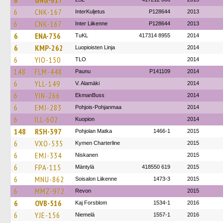
6
GNG-617
6
CNK-167
InterKuljetus
P128644
2013
6
CNK-167
Inter Liikenne
P128644
2013
6
ENA-736
TuKL
417314 8955
2014
6
KMP-262
Luopioisten Linja
2014
6
YIO-150
TLO
2014
148
FLM-448
Paunu
P141109
2014
6
YLL-149
V. Alamäki
2014
6
YIN-266
EkmanBuss
2014
6
EMJ-283
Pohjois-Pohjanmaa
2014
6
ILL-602
Kuopion
2014
148
RSH-397
Pohjolan Matka
1466-1
2015
6
VXO-535
Kymen Charterline
2015
6
EMJ-334
Niskanen
2015
6
FPA-115
Mäntylä
418550 619
2015
6
MNU-862
Soisalon Liikenne
1473-3
2015
6
MMZ-972
Revon
2015
6
OVB-516
Kaj Forsblom
1534-1
2016
6
YJE-156
Niemelä
1557-1
2016