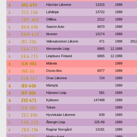
6
AYG-695
Härmän Liikenne
13315
1988
6
ZCS-106
Lähilinjat
13722
1988
6
ZBP-460
OlliBus
2212
1988
6
BKX-696
Saaren Auto
6870
1988
6
KKM-628
Itkonen
13174
1988
6
IBC-206
Valkeakosken Liikenn
471
1988
201
6
EKA-735
Westendin Linja
6865
12.1988
6
EKA-735
Linjebuss Finland
6865
12.1988
6
ICN-486
Mäkela
1989
6
JNK-66
Osmo Aho
6977
1989
6
ELN-517
Oras Liikenne
724
1989
6
IEU-606
Mäntylä
1989
6
IEP-406
Hämeen Linja
581
1989
6
EYZ-671
Kyllonen
147488
1989
6
ICN-486
Tokee
1989
6
ZEC-896
Hyvinkään Liikenne
639
1989
6
FAB-220
Åbergin Linja
225-89
1989
6
ZBX-296
Ragnar Norrgård
13181
1989
Matka-Autot
1989