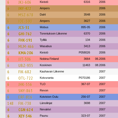
6
JKJ-606
Kivistö
6316
2006
6
INY-422
Ampers
2006
6
MSZ-678
Dahl
3548
2006
6
IOE-590
Ampers
3627
2006
6
JCS-51
Mobus
895-05
2006
6
GHI-762
Toreniuksen Liikenne
6370
2006
6
FHK-191
Tyllilä
134
2006
6
MLM-466
Wasabus
3413
2006
6
KMA-206
Kivistö
P058026
2006
6
JJT-306
Nobina Finland
3664
06.2006
6
UBZ-935
Koskinen
11463
08.2006
6
FIK-682
Kauhavan Liikenne
2007
6
OTL-722
Koivuranta
P070186
2007
6
JHK-556
TLO
367-07
2007
6
SNY-863
Revon
2007
6
ERF-816
Koiviston Oulu
256-07
2007
148
FIK-738
Länsilinjat
3698
2007
6
CGN-624
Nevakivi
2007
6
XEY-546
Paunu
323-07
2007