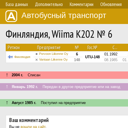
База данных
Дополнительно
Комментарии
Обновления
Автобусный транспорт
Финляндия, Wiima K202 № 6
Регион
Предприятие
№
Гос.№
С...
Porvoon Liikenne Oy
6
01.1992
UTU-148
Финляндия
Vantaan Liikenne Oy
148
08.1985
01
↑
2004 г.
Списан
↑
Январь 1992 г.
Передан в другое предприятие или на завод
↑
Август 1985 г.
Поступил на предприятие
Ваш комментарий
Вы не
вошли на сайт
.