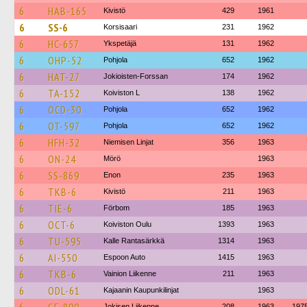
6
HAB-165
Kivistö
429
1961
6
SS-6
Korsisaari
231
1962
6
HC-657
Ykspetäjä
131
1962
6
OHP-52
Pohjola
652
1962
6
HAT-27
Jokioisten-Forssan
174
1962
6
TA-152
Koiviston L
138
1962
6
OCD-30
Pohjola
652
1962
6
OT-597
Pohjola
652
1962
6
HFH-32
Niemisen Linjat
356
1963
6
ON-24
Mörö
1963
6
SS-869
Enon
235
1963
6
TKB-6
Kivistö
211
1963
6
TIE-6
Förbom
185
1963
6
OCT-6
Koiviston Oulu
1393
1963
6
TU-595
Kalle Rantasärkkä
1314
1963
6
AI-550
Espoon Auto
1415
1963
6
TKB-6
Vainion Liikenne
211
1963
6
ODL-61
Kajaanin Kaupunkilinjat
1963
Jokisen Liikenne
208
1963
197