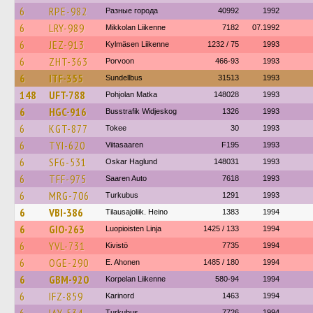
6
RPE-982
Разные города
40992
1992
6
LRY-989
Mikkolan Liikenne
7182
07.1992
6
JEZ-913
Kylmäsen Liikenne
1232 / 75
1993
6
ZHT-363
Porvoon
466-93
1993
6
ITF-355
Sundellbus
31513
1993
148
UFT-788
Pohjolan Matka
148028
1993
6
HGC-916
Busstrafik Widjeskog
1326
1993
6
KGT-877
Tokee
30
1993
6
TYI-620
Viitasaaren
F195
1993
6
SFG-531
Oskar Haglund
148031
1993
6
TFF-975
Saaren Auto
7618
1993
6
MRG-706
Turkubus
1291
1993
6
VBI-386
Tilausajoliik. Heino
1383
1994
6
GIO-263
Luopioisten Linja
1425 / 133
1994
6
YVL-731
Kivistö
7735
1994
6
OGE-290
E. Ahonen
1485 / 180
1994
6
GBM-920
Korpelan Liikenne
580-94
1994
6
IFZ-859
Karinord
1463
1994
Turkubus
7726
1994