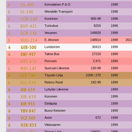
6
IIS-493
Komulainen P & O
1998
6
IIJ-190
Wendelin Transport
1998
6
CCM-149
Koskinen
905-98
1998
6
BHY-421
Turkubus
8259
1998
6
GCN-146
Vesanen
148828
1998
6
XUU-214
E. Ahonen
148914
1998
201
6
GEB-500
Lundström
30413
1999
6
ENF-997
Talma Bus
27218
1999
6
KRS-676
Porvoon
C471
1999
6
MXI-143
Suorsan Liikenne
130-98
1999
6
CCV-796
Töysän Linja
2208 / 270
1999
6
KIU-839
Reissu Ruoti
192-99
1999
6
XIB-659
Lyttylän Liikenne
1999
6
XIB-659
Kosonen
1999
6
XIB-953
Eteläpää
1999
6
YBV-847
Bussi-Ketonen
1999
6
VCZ-503
Astor
672
1999
6
HZK-835
Viitasaaren
1999
Sipoon Linja
149001
1999