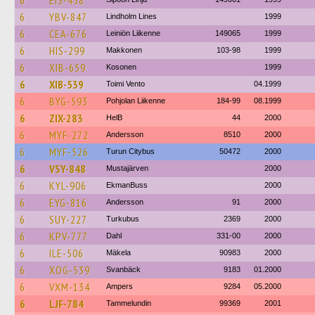
6
EIS-438
6
YBV-847
Lindholm Lines
1999
6
CEA-676
Leiniön Liikenne
149065
1999
6
HIS-299
Makkonen
103-98
1999
6
XIB-659
Kosonen
1999
6
XIB-539
Toimi Vento
04.1999
6
BYG-593
Pohjolan Liikenne
184-99
08.1999
6
ZIX-283
HelB
44
2000
6
MYF-272
Andersson
8510
2000
6
MYF-526
Turun Citybus
50472
2000
6
VSY-848
Mustajärven
2000
6
KYL-906
EkmanBuss
2000
6
EYG-816
Andersson
91
2000
6
SUY-227
Turkubus
2369
2000
6
KPV-777
Dahl
331-00
2000
6
ILE-506
Mäkela
90983
2000
6
XOG-539
Svanbäck
9183
01.2000
6
VXM-134
Ampers
9284
05.2000
6
LJF-784
Tammelundin
99369
2001