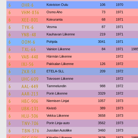
6
OHR-6
Koiviston Oulu
106
1970
6
VHM-836
Osmo Aho
73
1971
6
XEE-801
Koivuranta
68
1971
6
TYK-6
Vesma
87
1971
6
YNB-48
Kauhavan Liikenne
219
1971
6
OOM-6
Pohjola
3041
1971
6
TXL-66
Vainion Liikenne
84
1971
198
6
VAB-448
Härmän Liikenne
1972
6
IXJ-56
Pakkalan Liikenne
126
1972
6
ZKR-58
ETELA-SLL
209
1972
6
UHC-609
Toivosen Liikenne
1972
6
AAL-449
Tammelundin
988
1972
6
AAR-213
Porin Liikenne
3329
1972
6
HBC-906
Niemisen Linjat
1057
1973
6
UBK-131
Kivistö
389
1973
6
HLU-306
Vekka Liikenne
3658
1973
6
TNV-706
Porin Linja-auto
3562
1973
6
TBN-376
Jussilan Autoliike
3460
1973
Käkelän Liikenne
3629
1973
198