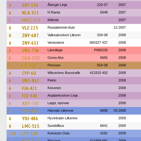
6
SBY-156
Åbergin Linja
220-07
2007
6
NLK-521
H.Ranta
6548
2007
6
MMZ-976
Mäkela
2007
6
VLZ-225
Rautalammin Auto
12.2007
6
ZNY-687
Valkeakosken Liikenn
334-08
2008
6
ZNY-632
Ventoniemi
860327 437
2008
6
UBG-706
Länsilinjat
P085230
2008
6
COA-550
Osmo Aho
6655
2008
6
FIY-209
Porvoon
554-08
2008
6
CYP-60
Wikströms Busstrafik
413315 402
2008
6
UBG-861
Pekki
2008
6
FJA-421
Kosonen
2008
6
FIO-446
Anjalankosken Linja
2008
6
XBY-747
Lappi, прочие
2008
6
VVA-906
Härmän Liikenne
6608
04.2008
6
YHJ-486
Hyvinkään Liikenne
2009
6
LMC-513
Sundellbus
6641
2009
148
LYY-548
Koiviston Oulu
4191
2009
Porvoon
414468 691
2009