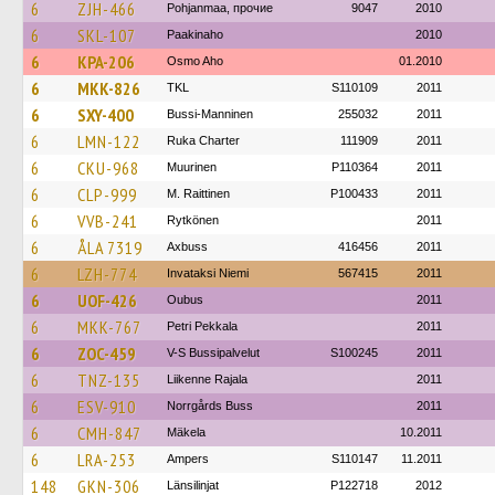
6
ZJH-466
Pohjanmaa, прочие
9047
2010
6
SKL-107
Paakinaho
2010
6
KPA-206
Osmo Aho
01.2010
6
MKK-826
TKL
S110109
2011
6
SXY-400
Bussi-Manninen
255032
2011
6
LMN-122
Ruka Charter
111909
2011
6
CKU-968
Muurinen
P110364
2011
6
CLP-999
M. Raittinen
P100433
2011
6
VVB-241
Rytkönen
2011
6
ÅLA 7319
Axbuss
416456
2011
6
LZH-774
Invataksi Niemi
567415
2011
6
UOF-426
Oubus
2011
6
MKK-767
Petri Pekkala
2011
6
ZOC-459
V-S Bussipalvelut
S100245
2011
6
TNZ-135
Liikenne Rajala
2011
6
ESV-910
Norrgårds Buss
2011
6
CMH-847
Mäkela
10.2011
6
LRA-253
Ampers
S110147
11.2011
148
GKN-306
Länsilinjat
P122718
2012