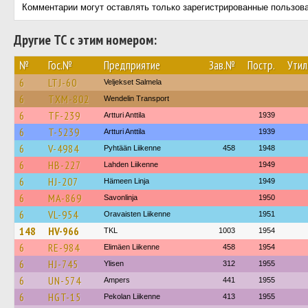
Комментарии могут оставлять только зарегистрированные пользов
Другие ТС с этим номером:
№
Гос.№
Предприятие
Зав.№
Постр.
Утил
6
LTJ-60
Veljekset Salmela
6
TXM-802
Wendelin Transport
6
TF-239
Artturi Anttila
1939
6
T-5239
Artturi Anttila
1939
6
V-4984
Pyhtään Liikenne
458
1948
6
HB-227
Lahden Liikenne
1949
6
HJ-207
Hämeen Linja
1949
6
MA-869
Savonlinja
1950
6
VL-954
Oravaisten Liikenne
1951
148
HV-966
TKL
1003
1954
6
RE-984
Elimäen Liikenne
458
1954
6
HJ-745
Ylisen
312
1955
6
UN-574
Ampers
441
1955
6
HGT-15
Pekolan Liikenne
413
1955