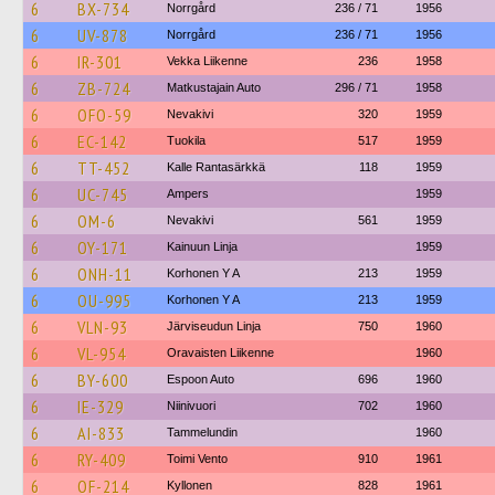
6
BX-734
Norrgård
236 / 71
1956
6
UV-878
Norrgård
236 / 71
1956
6
IR-301
Vekka Liikenne
236
1958
6
ZB-724
Matkustajain Auto
296 / 71
1958
6
OFO-59
Nevakivi
320
1959
6
EC-142
Tuokila
517
1959
6
TT-452
Kalle Rantasärkkä
118
1959
6
UC-745
Ampers
1959
6
OM-6
Nevakivi
561
1959
6
OY-171
Kainuun Linja
1959
6
ONH-11
Korhonen Y A
213
1959
6
OU-995
Korhonen Y A
213
1959
6
VLN-93
Järviseudun Linja
750
1960
6
VL-954
Oravaisten Liikenne
1960
6
BY-600
Espoon Auto
696
1960
6
IE-329
Niinivuori
702
1960
6
AI-833
Tammelundin
1960
6
RY-409
Toimi Vento
910
1961
6
OF-214
Kyllonen
828
1961