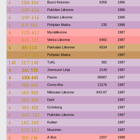
6
EBK-866
Bussi-Ketonen
6358
1986
6
UVP-656
Pukkilan Liikenne
1986
6
UVP-656
Elimäen Liikenne
1986
6
KJV-466
Pohjolan Matka
235
1986
6
ECO-612
Mynäliikenne
1987
6
BCE-715
Vekka Liikenne
6482
1987
6
BEI-110
Pakkalan Liikenne
6534
1987
6
ZAA-906
Pohjolan Matka
1987
148
EET-148
TuKL
382
1987
6
ZAC-558
Joensuun Linja
2149
1987
6
UXX-443
Paunu
88987
1987
6
VRK-606
Osmo Aho
13176
1987
6
IAO-988
Mikkolan Liikenne
943-87
1987
6
VRS-408
Dahl
1987
6
VRS-408
Grönberg
1987
6
OOT-703
Pulkkilan Liikenne
1987
6
LKE-260
Kutilan
1987
6
ECO-612
Muurinen
1987
6
IBH-246
A-Bus
2207
1988