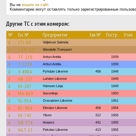
Вы не
вошли на сайт
.
Комментарии могут оставлять только зарегистрированные пользов
Другие ТС с этим номером:
№
Гос.№
Предприятие
Зав.№
Постр.
Утил.
6
LTJ-60
Veljekset Salmela
6
TXM-802
Wendelin Transport
6
TF-239
Artturi Anttila
1939
6
T-5239
Artturi Anttila
1939
6
V-4984
Pyhtään Liikenne
458
1948
6
HB-227
Lahden Liikenne
1949
6
HJ-207
Hämeen Linja
1949
6
MA-869
Savonlinja
1950
6
VL-954
Oravaisten Liikenne
1951
6
RE-984
Elimäen Liikenne
458
1954
6
HJ-745
Ylisen
312
1955
6
UN-574
Ampers
441
1955
6
HGT-15
Pekolan Liikenne
413
1955