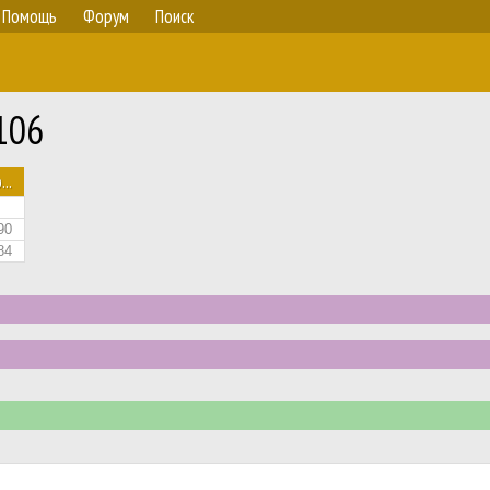
Помощь
Форум
Поиск
106
...
90
84