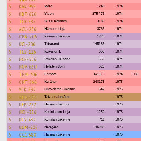
6
KAV-968
Mörö
1248
1974
6
HBT-626
Ylisen
275 / 73
1974
6
TCR-887
Bussi-Ketonen
1185
1974
6
ACU-256
Hämeen Linja
3763
1974
6
OBN-706
Kainuun Liikenne
1225
1974
6
UCL-206
Tidstrand
145186
1974
6
TCS-126
Koiviston L
555
1974
6
HCN-556
Pekolan Liikenne
556
1974
6
HOV-660
Hellsten Soini
525
1974
6
TEM-206
Förbom
145115
1974
1989
6
ONT-666
Keränen
240175
1975
6
VCK-692
Oravaisten Liikenne
647
1975
6
AHA-474
Taivassalon Auto
1975
6
UFP-222
Härmän Liikenne
1975
6
HCH-386
Kasiniemen Linja
1252
1975
6
HEV-432
Kyttälän Liikenne
711
1975
6
UOM-602
Norrgård
145280
1975
6
OCC-680
Härmän Liikenne
1975