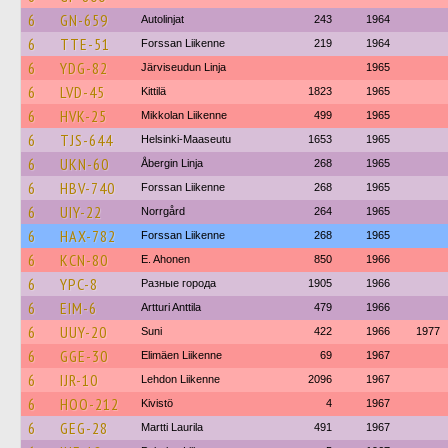
6
GN-659
Autolinjat
243
1964
6
TTE-51
Forssan Liikenne
219
1964
6
YDG-82
Järviseudun Linja
1965
6
LVD-45
Kittilä
1823
1965
6
HVK-25
Mikkolan Liikenne
499
1965
6
TJS-644
Helsinki-Maaseutu
1653
1965
6
UKN-60
Åbergin Linja
268
1965
6
HBV-740
Forssan Liikenne
268
1965
6
UIY-22
Norrgård
264
1965
6
HAX-782
Forssan Liikenne
268
1965
6
KCN-80
E. Ahonen
850
1966
6
YPC-8
Разные города
1905
1966
6
EIM-6
Artturi Anttila
479
1966
6
UUY-20
Suni
422
1966
1977
6
GGE-30
Elimäen Liikenne
69
1967
6
IJR-10
Lehdon Liikenne
2096
1967
6
HOO-212
Kivistö
4
1967
6
GEG-28
Martti Laurila
491
1967