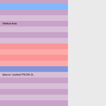
Viinikan Auto
Шасси: Leyland PSU3A-2L.