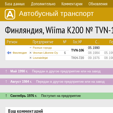
База данных
Дополнительно
Комментарии
Обновления
Автобусный транспорт
Финляндия, Wiima K200 № TVN-
Регион
Предприятие
№
Гос.№
С...
По
05.1990
Разные города
TVN-106
6
08.1984
05.19
Финляндия
Vesman Liikenne Oy
TKH-720
09.1976
08.19
Lounaislinjat
↑
Май 1990 г.
Передан в другое предприятие или на завод
↑
Август 1984 г.
Передан в другое предприятие или на завод
↑
Сентябрь 1976 г.
Поступил на предприятие
Ваш комментарий