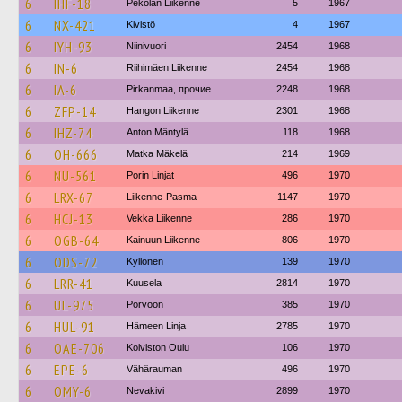
6
IHF-18
Pekolan Liikenne
5
1967
6
NX-421
Kivistö
4
1967
6
IYH-93
Niinivuori
2454
1968
6
IN-6
Riihimäen Liikenne
2454
1968
6
IA-6
Pirkanmaa, прочие
2248
1968
6
ZFP-14
Hangon Liikenne
2301
1968
6
IHZ-74
Anton Mäntylä
118
1968
6
OH-666
Matka Mäkelä
214
1969
6
NU-561
Porin Linjat
496
1970
6
LRX-67
Liikenne-Pasma
1147
1970
6
HCJ-13
Vekka Liikenne
286
1970
6
OGB-64
Kainuun Liikenne
806
1970
6
ODS-72
Kyllonen
139
1970
6
LRR-41
Kuusela
2814
1970
6
UL-975
Porvoon
385
1970
6
HUL-91
Hämeen Linja
2785
1970
6
OAE-706
Koiviston Oulu
106
1970
6
EPE-6
Vähärauman
496
1970
6
OMY-6
Nevakivi
2899
1970