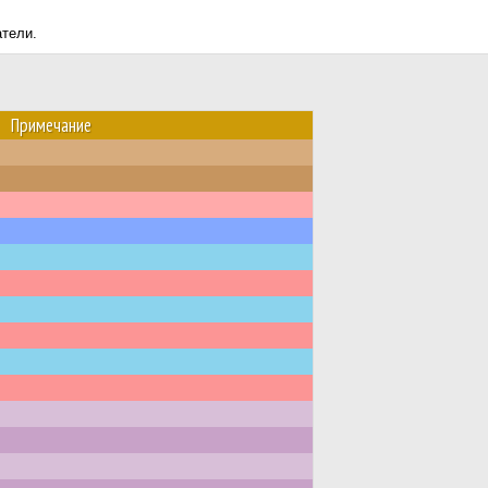
атели.
Примечание