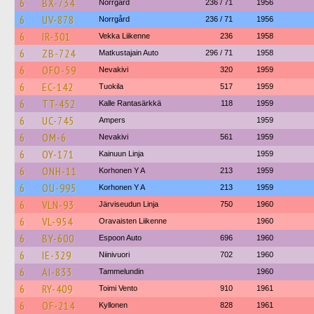
6
BX-734
Norrgård
236 / 71
1956
6
UV-878
Norrgård
236 / 71
1956
6
IR-301
Vekka Liikenne
236
1958
6
ZB-724
Matkustajain Auto
296 / 71
1958
6
OFO-59
Nevakivi
320
1959
6
EC-142
Tuokila
517
1959
6
TT-452
Kalle Rantasärkkä
118
1959
6
UC-745
Ampers
1959
6
OM-6
Nevakivi
561
1959
6
OY-171
Kainuun Linja
1959
6
ONH-11
Korhonen Y A
213
1959
6
OU-995
Korhonen Y A
213
1959
6
VLN-93
Järviseudun Linja
750
1960
6
VL-954
Oravaisten Liikenne
1960
6
BY-600
Espoon Auto
696
1960
6
IE-329
Niinivuori
702
1960
6
AI-833
Tammelundin
1960
6
RY-409
Toimi Vento
910
1961
6
OF-214
Kyllonen
828
1961