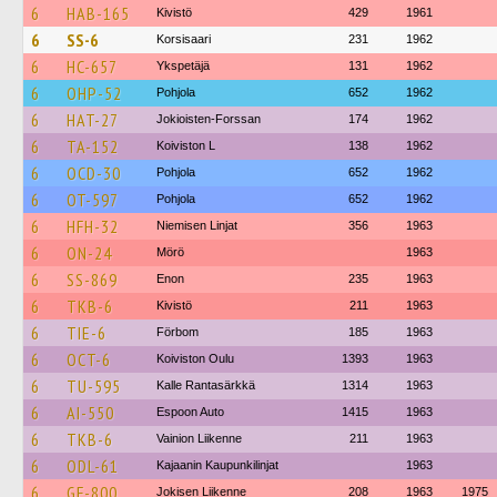
6
HAB-165
Kivistö
429
1961
6
SS-6
Korsisaari
231
1962
6
HC-657
Ykspetäjä
131
1962
6
OHP-52
Pohjola
652
1962
6
HAT-27
Jokioisten-Forssan
174
1962
6
TA-152
Koiviston L
138
1962
6
OCD-30
Pohjola
652
1962
6
OT-597
Pohjola
652
1962
6
HFH-32
Niemisen Linjat
356
1963
6
ON-24
Mörö
1963
6
SS-869
Enon
235
1963
6
TKB-6
Kivistö
211
1963
6
TIE-6
Förbom
185
1963
6
OCT-6
Koiviston Oulu
1393
1963
6
TU-595
Kalle Rantasärkkä
1314
1963
6
AI-550
Espoon Auto
1415
1963
6
TKB-6
Vainion Liikenne
211
1963
6
ODL-61
Kajaanin Kaupunkilinjat
1963
6
GF-800
Jokisen Liikenne
208
1963
1975