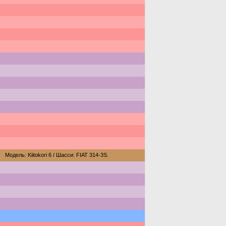
Модель: Kiitokori 6 / Шасси: FIAT 314-3S.