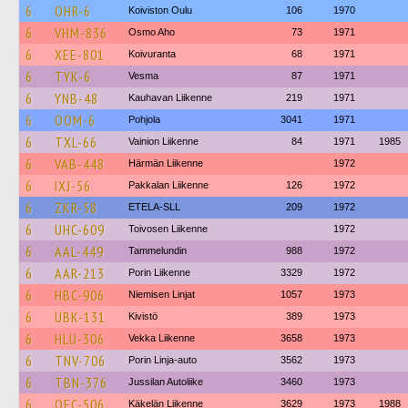
6
OHR-6
Koiviston Oulu
106
1970
6
VHM-836
Osmo Aho
73
1971
6
XEE-801
Koivuranta
68
1971
6
TYK-6
Vesma
87
1971
6
YNB-48
Kauhavan Liikenne
219
1971
6
OOM-6
Pohjola
3041
1971
6
TXL-66
Vainion Liikenne
84
1971
1985
6
VAB-448
Härmän Liikenne
1972
6
IXJ-56
Pakkalan Liikenne
126
1972
6
ZKR-58
ETELA-SLL
209
1972
6
UHC-609
Toivosen Liikenne
1972
6
AAL-449
Tammelundin
988
1972
6
AAR-213
Porin Liikenne
3329
1972
6
HBC-906
Niemisen Linjat
1057
1973
6
UBK-131
Kivistö
389
1973
6
HLU-306
Vekka Liikenne
3658
1973
6
TNV-706
Porin Linja-auto
3562
1973
6
TBN-376
Jussilan Autoliike
3460
1973
6
OEC-506
Käkelän Liikenne
3629
1973
1988