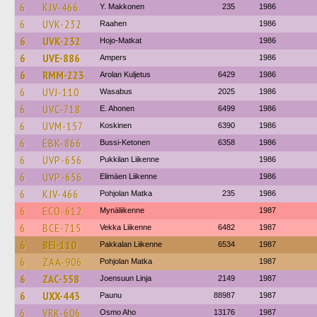
6
KJV-466
Y. Makkonen
235
1986
6
UVK-232
Raahen
1986
6
UVK-232
Hojo-Matkat
1986
6
UVE-886
Ampers
1986
6
RMM-223
Arolan Kuljetus
6429
1986
6
UVJ-110
Wasabus
2025
1986
6
UVC-718
E. Ahonen
6499
1986
6
UVM-157
Koskinen
6390
1986
6
EBK-866
Bussi-Ketonen
6358
1986
6
UVP-656
Pukkilan Liikenne
1986
6
UVP-656
Elimäen Liikenne
1986
6
KJV-466
Pohjolan Matka
235
1986
6
ECO-612
Mynäliikenne
1987
6
BCE-715
Vekka Liikenne
6482
1987
6
BEI-110
Pakkalan Liikenne
6534
1987
6
ZAA-906
Pohjolan Matka
1987
6
ZAC-558
Joensuun Linja
2149
1987
6
UXX-443
Paunu
88987
1987
6
VRK-606
Osmo Aho
13176
1987