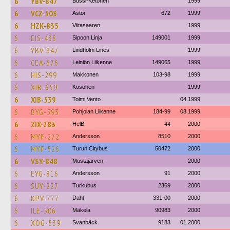
6
YBV-847
Bussi-Ketonen
1999
6
VCZ-503
Astor
672
1999
6
HZK-835
Viitasaaren
1999
6
EIS-438
Sipoon Linja
149001
1999
6
YBV-847
Lindholm Lines
1999
6
CEA-676
Leiniön Liikenne
149065
1999
6
HIS-299
Makkonen
103-98
1999
6
XIB-659
Kosonen
1999
6
XIB-539
Toimi Vento
04.1999
6
BYG-593
Pohjolan Liikenne
184-99
08.1999
6
ZIX-283
HelB
44
2000
6
MYF-272
Andersson
8510
2000
6
MYF-526
Turun Citybus
50472
2000
6
VSY-848
Mustajärven
2000
6
EYG-816
Andersson
91
2000
6
SUY-227
Turkubus
2369
2000
6
KPV-777
Dahl
331-00
2000
6
ILE-506
Mäkela
90983
2000
6
XOG-539
Svanbäck
9183
01.2000