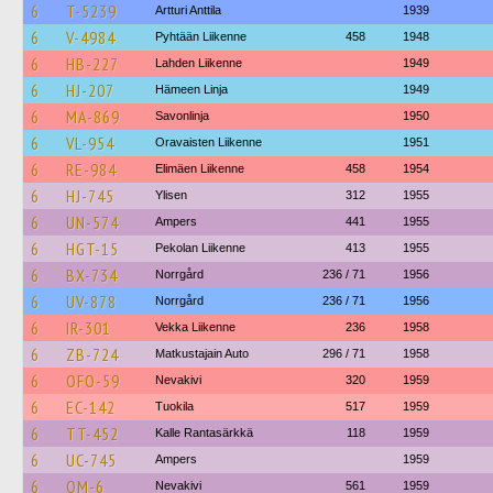
6
T-5239
Artturi Anttila
1939
6
V-4984
Pyhtään Liikenne
458
1948
6
HB-227
Lahden Liikenne
1949
6
HJ-207
Hämeen Linja
1949
6
MA-869
Savonlinja
1950
6
VL-954
Oravaisten Liikenne
1951
6
RE-984
Elimäen Liikenne
458
1954
6
HJ-745
Ylisen
312
1955
6
UN-574
Ampers
441
1955
6
HGT-15
Pekolan Liikenne
413
1955
6
BX-734
Norrgård
236 / 71
1956
6
UV-878
Norrgård
236 / 71
1956
6
IR-301
Vekka Liikenne
236
1958
6
ZB-724
Matkustajain Auto
296 / 71
1958
6
OFO-59
Nevakivi
320
1959
6
EC-142
Tuokila
517
1959
6
TT-452
Kalle Rantasärkkä
118
1959
6
UC-745
Ampers
1959
6
OM-6
Nevakivi
561
1959