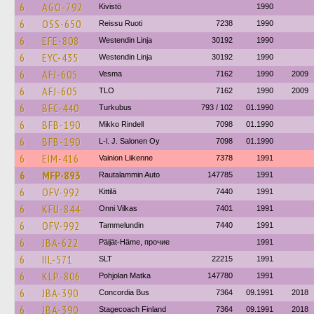
6
AGO-792
Kivistö
1990
6
OSS-650
Reissu Ruoti
7238
1990
6
EFE-808
Westendin Linja
30192
1990
6
EYC-435
Westendin Linja
30192
1990
6
AFJ-605
Vesma
7162
1990
2009
6
AFJ-605
TLO
7162
1990
2009
6
BFC-440
Turkubus
793 / 102
01.1990
6
BFB-190
Mikko Rindell
7098
01.1990
6
BFB-190
L-l. J. Salonen Oy
7098
01.1990
6
EIM-416
Vainion Liikenne
7378
1991
6
MFP-893
Rautalammin Auto
147785
1991
6
OFV-992
Kittilä
7440
1991
6
KFU-844
Onni Vilkas
7401
1991
6
OFV-992
Tammelundin
7440
1991
6
JBA-622
Päijät-Häme, прочие
1991
6
IIL-571
SLT
22215
1991
6
KLP-806
Pohjolan Matka
147780
1991
6
JBA-390
Concordia Bus
7364
09.1991
2018
6
JBA-390
Stagecoach Finland
7364
09.1991
2018