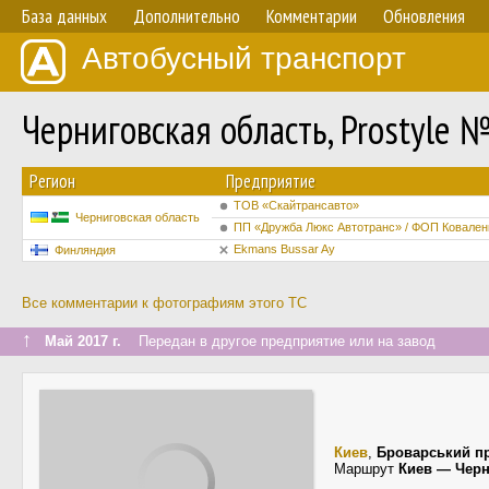
База данных
Дополнительно
Комментарии
Обновления
Автобусный транспорт
Черниговская область, Prostyle 
Регион
Предприятие
ТОВ «Cкайтрансавто»
Черниговская область
ПП «Дружба Люкс Автотранс» / ФОП Ковален
Ekmans Bussar Ay
Финляндия
Все комментарии к фотографиям этого ТС
↑
Май 2017 г.
Передан в другое предприятие или на завод
Киев
,
Броварський п
Маршрут
Киев — Черн