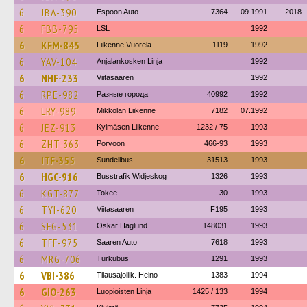
6
JBA-390
Espoon Auto
7364
09.1991
2018
6
FBB-795
LSL
1992
6
KFM-845
Liikenne Vuorela
1119
1992
6
YAV-104
Anjalankosken Linja
1992
6
NHF-233
Viitasaaren
1992
6
RPE-982
Разные города
40992
1992
6
LRY-989
Mikkolan Liikenne
7182
07.1992
6
JEZ-913
Kylmäsen Liikenne
1232 / 75
1993
6
ZHT-363
Porvoon
466-93
1993
6
ITF-355
Sundellbus
31513
1993
6
HGC-916
Busstrafik Widjeskog
1326
1993
6
KGT-877
Tokee
30
1993
6
TYI-620
Viitasaaren
F195
1993
6
SFG-531
Oskar Haglund
148031
1993
6
TFF-975
Saaren Auto
7618
1993
6
MRG-706
Turkubus
1291
1993
6
VBI-386
Tilausajoliik. Heino
1383
1994
6
GIO-263
Luopioisten Linja
1425 / 133
1994