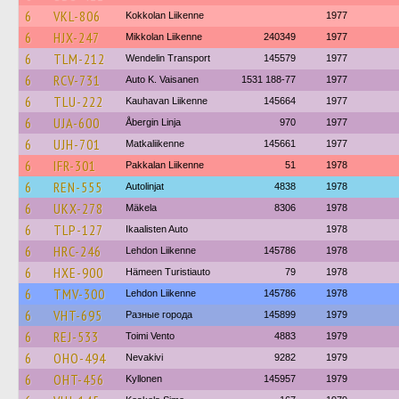
6
VKL-806
Kokkolan Liikenne
1977
6
HJX-247
Mikkolan Liikenne
240349
1977
6
TLM-212
Wendelin Transport
145579
1977
6
RCV-731
Auto K. Vaisanen
1531 188-77
1977
6
TLU-222
Kauhavan Liikenne
145664
1977
6
UJA-600
Åbergin Linja
970
1977
6
UJH-701
Matkaliikenne
145661
1977
6
IFR-301
Pakkalan Liikenne
51
1978
6
REN-555
Autolinjat
4838
1978
6
UKX-278
Mäkela
8306
1978
6
TLP-127
Ikaalisten Auto
1978
6
HRC-246
Lehdon Liikenne
145786
1978
6
HXE-900
Hämeen Turistiauto
79
1978
6
TMV-300
Lehdon Liikenne
145786
1978
6
VHT-695
Разные города
145899
1979
6
REJ-533
Toimi Vento
4883
1979
6
OHO-494
Nevakivi
9282
1979
6
OHT-456
Kyllonen
145957
1979