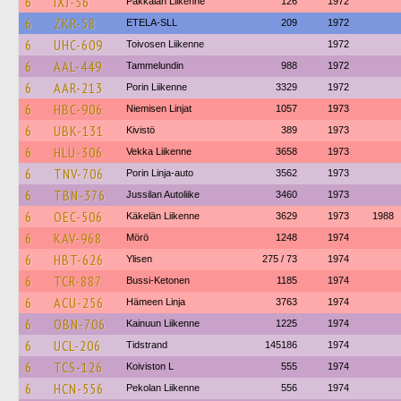
6
IXJ-56
Pakkalan Liikenne
126
1972
6
ZKR-58
ETELA-SLL
209
1972
6
UHC-609
Toivosen Liikenne
1972
6
AAL-449
Tammelundin
988
1972
6
AAR-213
Porin Liikenne
3329
1972
6
HBC-906
Niemisen Linjat
1057
1973
6
UBK-131
Kivistö
389
1973
6
HLU-306
Vekka Liikenne
3658
1973
6
TNV-706
Porin Linja-auto
3562
1973
6
TBN-376
Jussilan Autoliike
3460
1973
6
OEC-506
Käkelän Liikenne
3629
1973
1988
6
KAV-968
Mörö
1248
1974
6
HBT-626
Ylisen
275 / 73
1974
6
TCR-887
Bussi-Ketonen
1185
1974
6
ACU-256
Hämeen Linja
3763
1974
6
OBN-706
Kainuun Liikenne
1225
1974
6
UCL-206
Tidstrand
145186
1974
6
TCS-126
Koiviston L
555
1974
6
HCN-556
Pekolan Liikenne
556
1974