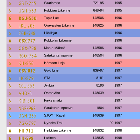
6
GBT-245
Saaristotie
721-95
1995
6
UGH-553
Pukkilan Liikenne
648-94
1995
6
KGU-550
Tapio Lae
148506
1996
6
FKL-203
Oravaisten Liikenne
148625
1996
6
EGR-548
Lähilinjat
1996
6
GBX-777
Kokkolan Liikenne
1996
6
OGX-788
Matka Mäkelä
148586
1996
6
RGO-734
Satakunta, прочие
148504
1996
6
KIJ-836
Hämeen Linja
1997
6
GBV-812
Gold Line
839-97
1997
6
LIC-829
STA
8181
1997
6
CCL-856
Jyrkilä
8190
1997
6
AHO-6
Osmo Aho
148639
1997
6
KIB-801
Pieksämäki
1997
6
NBR-967
Satakunta, прочие
1804
1997
6
BGN-255
SJOY TRavel
148639
1997
6
ZGX-797
Nyholm Tmi
02.1997
6
HIJ-711
Heikkilän Liikenne
148832
1998
6
HIJ-598
Laitinen
148835
1998