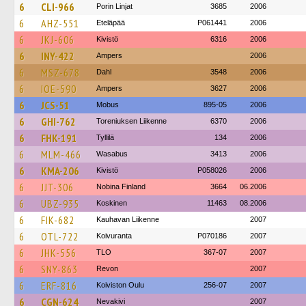
6
CLI-966
Porin Linjat
3685
2006
6
AHZ-551
Eteläpää
P061441
2006
6
JKJ-606
Kivistö
6316
2006
6
INY-422
Ampers
2006
6
MSZ-678
Dahl
3548
2006
6
IOE-590
Ampers
3627
2006
6
JCS-51
Mobus
895-05
2006
6
GHI-762
Toreniuksen Liikenne
6370
2006
6
FHK-191
Tyllilä
134
2006
6
MLM-466
Wasabus
3413
2006
6
KMA-206
Kivistö
P058026
2006
6
JJT-306
Nobina Finland
3664
06.2006
6
UBZ-935
Koskinen
11463
08.2006
6
FIK-682
Kauhavan Liikenne
2007
6
OTL-722
Koivuranta
P070186
2007
6
JHK-556
TLO
367-07
2007
6
SNY-863
Revon
2007
6
ERF-816
Koiviston Oulu
256-07
2007
6
CGN-624
Nevakivi
2007