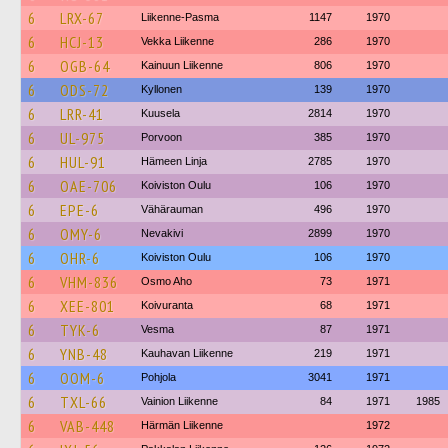
6
LRX-67
Liikenne-Pasma
1147
1970
6
HCJ-13
Vekka Liikenne
286
1970
6
OGB-64
Kainuun Liikenne
806
1970
6
ODS-72
Kyllonen
139
1970
6
LRR-41
Kuusela
2814
1970
6
UL-975
Porvoon
385
1970
6
HUL-91
Hämeen Linja
2785
1970
6
OAE-706
Koiviston Oulu
106
1970
6
EPE-6
Vähärauman
496
1970
6
OMY-6
Nevakivi
2899
1970
6
OHR-6
Koiviston Oulu
106
1970
6
VHM-836
Osmo Aho
73
1971
6
XEE-801
Koivuranta
68
1971
6
TYK-6
Vesma
87
1971
6
YNB-48
Kauhavan Liikenne
219
1971
6
OOM-6
Pohjola
3041
1971
6
TXL-66
Vainion Liikenne
84
1971
1985
6
VAB-448
Härmän Liikenne
1972