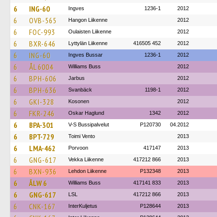
6
ING-60
Ingves
1236-1
2012
6
OVB-565
Hangon Liikenne
2012
6
FOC-993
Oulaisten Liikenne
2012
6
BXR-646
Lyttylän Liikenne
416505 452
2012
6
ING-60
Ingves Bussar
1236-1
2012
6
ÅL 6004
Williams Buss
2012
6
BPH-606
Jarbus
2012
6
BPH-636
Svanbäck
1198-1
2012
6
GKI-328
Kosonen
2012
6
FKR-246
Oskar Haglund
1342
2012
6
BPA-301
V-S Bussipalvelut
P120730
04.2012
6
BPT-729
Toimi Vento
2013
6
LMA-462
Porvoon
417147
2013
6
GNG-617
Vekka Liikenne
417212 866
2013
6
BXN-936
Lehdon Liikenne
P132348
2013
6
ÅLW 6
Williams Buss
417141 833
2013
6
GNG-617
LSL
417212 866
2013
6
CNK-167
InterKuljetus
P128644
2013