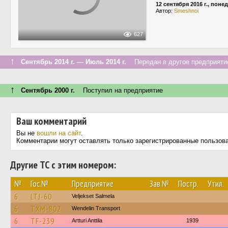
12 сентября 2016 г., пон
Автор:
Smeshnoi
627
↑
Сентябрь 2014 г. — Июль 2014 г.
Передан в другое предприятие
↑
Сентябрь 2000 г.
Поступил на предприятие
Ваш комментарий
Вы не
вошли на сайт
.
Комментарии могут оставлять только зарегистрированные пользов
Другие ТС с этим номером:
№
Гос.№
Предприятие
Зав.№
Постр.
Утил.
6
LTJ-60
Veljekset Salmela
6
TXM-802
Wendelin Transport
6
TF-239
Artturi Anttila
1939