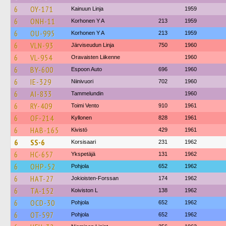
6
OY-171
Kainuun Linja
1959
6
ONH-11
Korhonen Y A
213
1959
6
OU-995
Korhonen Y A
213
1959
6
VLN-93
Järviseudun Linja
750
1960
6
VL-954
Oravaisten Liikenne
1960
6
BY-600
Espoon Auto
696
1960
6
IE-329
Niinivuori
702
1960
6
AI-833
Tammelundin
1960
6
RY-409
Toimi Vento
910
1961
6
OF-214
Kyllonen
828
1961
6
HAB-165
Kivistö
429
1961
6
SS-6
Korsisaari
231
1962
6
HC-657
Ykspetäjä
131
1962
6
OHP-52
Pohjola
652
1962
6
HAT-27
Jokioisten-Forssan
174
1962
6
TA-152
Koiviston L
138
1962
6
OCD-30
Pohjola
652
1962
6
OT-597
Pohjola
652
1962