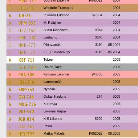
6
MMK-198
Suorsan Liikenne
P040322
2004
6
VPG-486
Wendelin Transport
2004
6
JJH-26
Pukkilan Liikenne
873-04
2004
6
BPM-833
M. Raittinen
2004
6
HZZ-360
Bussi-Manninen
9944
2004
6
MMC-380
Lauhamo
3140
2004
6
NKK-573
Pihlavamäki
3110
05.2004
6
NKK-573
L-l. J. Salonen Oy
3110
05.2004
6
KBF-712
Tokee
2005
6
GGN-584
Rukan Taksi
2005
6
FHA-100
Ketosen Liikenne
943-05
2005
6
RMZ-806
Lamminmäki
2005
6
EXP-531
Nyholm
2005
6
OVI-746
Oskar Haglund
174
2005
6
MXG-756
Kurumaa
2005
6
VKI-350
Liikenne Rajala
2005
6
JGB-824
K-S Liikenne
6209
2005
6
OAI-667
Pekki
2005
6
HEY-397
Matka Mäkelä
P052022
09.2005