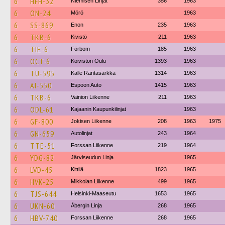
6
HFH-32
Niemisen Linjat
356
1963
6
ON-24
Mörö
1963
6
SS-869
Enon
235
1963
6
TKB-6
Kivistö
211
1963
6
TIE-6
Förbom
185
1963
6
OCT-6
Koiviston Oulu
1393
1963
6
TU-595
Kalle Rantasärkkä
1314
1963
6
AI-550
Espoon Auto
1415
1963
6
TKB-6
Vainion Liikenne
211
1963
6
ODL-61
Kajaanin Kaupunkilinjat
1963
6
GF-800
Jokisen Liikenne
208
1963
1975
6
GN-659
Autolinjat
243
1964
6
TTE-51
Forssan Liikenne
219
1964
6
YDG-82
Järviseudun Linja
1965
6
LVD-45
Kittilä
1823
1965
6
HVK-25
Mikkolan Liikenne
499
1965
6
TJS-644
Helsinki-Maaseutu
1653
1965
6
UKN-60
Åbergin Linja
268
1965
6
HBV-740
Forssan Liikenne
268
1965