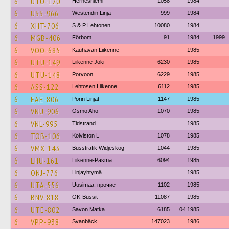
6
UTO-120
Hernesniemi
1058
1984
6
USS-966
Westendin Linja
999
1984
6
XHT-706
S & P Lehtonen
10080
1984
6
MGB-406
Förbom
91
1984
1999
6
VOO-685
Kauhavan Liikenne
1985
6
UTU-149
Liikenne Joki
6230
1985
6
UTU-148
Porvoon
6229
1985
6
ASS-122
Lehtosen Liikenne
6112
1985
6
EAE-806
Porin Linjat
1147
1985
6
VNU-906
Osmo Aho
1070
1985
6
VNL-995
Tidstrand
1985
6
TOB-106
Koiviston L
1078
1985
6
VMX-143
Busstrafik Widjeskog
1044
1985
6
LHU-161
Liikenne-Pasma
6094
1985
6
ONJ-776
Linjayhtymä
1985
6
UTA-556
Uusimaa, прочие
1102
1985
6
BNV-818
OK-Bussit
11087
1985
6
UTE-802
Savon Matka
6185
04.1985
6
VPP-938
Svanbäck
147023
1986