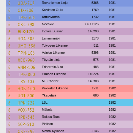
6
UOA-717
Rovaniemen Linjat
5366
1981
6
OJX-206
Koiviston Oulu
1769
1981
6
TPB-306
Artturi Anttila
1732
1981
6
OKC-298
Nevakivi
966 / 1126
1981
6
VLK-170
Ingves Bussar
146290
1981
6
HOA-888
Lamminmäki
1178
1981
6
UMO-336
Toivosen Liikenne
511
1981
6
TPN-106
Vainion Liikenne
5398
1981
6
XEO-960
Töysän Linja
575
1981
6
ANM-106
Friherrsin Auto
483
1981
6
TPB-800
Elimäen Liikenne
146224
1981
6
TRS-303
ML-Charter
146308
1981
6
HOB-100
Pakkalan Liikenne
1211
1982
6
UOT-800
Ykspetäjä
680
1982
6
HPN-222
LSL
1982
6
VOX-732
Mäkela
1982
6
HPB-343
Reissu Ruoti
1982
6
SCP-510
Pielisen
1982
6
OKS-896
Matka-Kyllönen
2146
1982