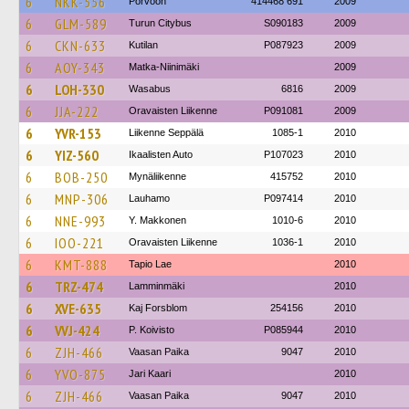
6
NKK-556
Porvoon
414468 691
2009
6
GLM-589
Turun Citybus
S090183
2009
6
CKN-633
Kutilan
P087923
2009
6
AOY-343
Matka-Niinimäki
2009
6
LOH-330
Wasabus
6816
2009
6
JJA-222
Oravaisten Liikenne
P091081
2009
6
YVR-153
Liikenne Seppälä
1085-1
2010
6
YIZ-560
Ikaalisten Auto
P107023
2010
6
BOB-250
Mynäliikenne
415752
2010
6
MNP-306
Lauhamo
P097414
2010
6
NNE-993
Y. Makkonen
1010-6
2010
6
IOO-221
Oravaisten Liikenne
1036-1
2010
6
KMT-888
Tapio Lae
2010
6
TRZ-474
Lamminmäki
2010
6
XVE-635
Kaj Forsblom
254156
2010
6
VVJ-424
P. Koivisto
P085944
2010
6
ZJH-466
Vaasan Paika
9047
2010
6
YVO-875
Jari Kaari
2010
6
ZJH-466
Vaasan Paika
9047
2010