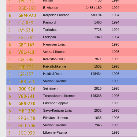
6
YVL-731
Kivistö
7735
1994
6
OGE-290
E. Ahonen
1485 / 180
1994
6
GBM-920
Korpelan Liikenne
580-94
1994
6
IFZ-859
Karinord
1463
1994
6
IAY-534
Turkubus
7726
1994
6
SGC-793
Eteläpää
1349
1994
6
GBT-167
Niemisen Linjat
1995
6
VGL-411
Vekka Liikenne
1995
6
IGR-246
Koiviston Oulu
7871
1995
6
ERF-777
Paikallisliikenne
1532
1995
6
IGR-337
Haldin&Rose
148434
1995
6
GBR-306
Vainion Liikenne
1995
6
OOG-926
Seinäjoen
2816
1995
6
VGB-241
Toreniuksen Liikenne
148333
1995
6
GBN-250
Liikenne Seppälä
1995
6
MHF-290
Savo-Karjalan Linja
2832
1995
6
RPG-138
Elimäen Liikenne
1635
1995
6
NCU-506
Vainion Liikenne
7946
1995
6
SGC-939
Liikenne-Pasma
1995