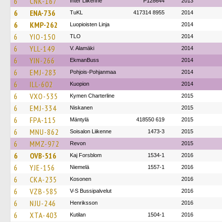
6
CNK-167
Inter Liikenne
P128644
2013
6
ENA-736
TuKL
417314 8955
2014
6
KMP-262
Luopioisten Linja
2014
6
YIO-150
TLO
2014
6
YLL-149
V. Alamäki
2014
6
YIN-266
EkmanBuss
2014
6
EMJ-283
Pohjois-Pohjanmaa
2014
6
ILL-602
Kuopion
2014
6
VXO-535
Kymen Charterline
2015
6
EMJ-334
Niskanen
2015
6
FPA-115
Mäntylä
418550 619
2015
6
MNU-862
Soisalon Liikenne
1473-3
2015
6
MMZ-972
Revon
2015
6
OVB-516
Kaj Forsblom
1534-1
2016
6
YJE-156
Niemelä
1557-1
2016
6
CKA-235
Kosonen
2016
6
VZB-585
V-S Bussipalvelut
2016
6
NJU-246
Henriksson
2016
6
XTA-403
Kutilan
1504-1
2016