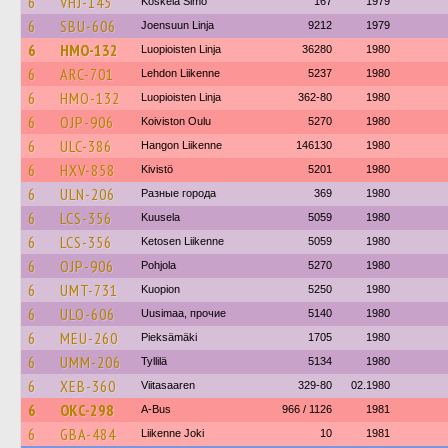
6
VHJ-145
Koskela Simo
167
1979
6
SBU-606
Joensuun Linja
9212
1979
6
HMO-132
Luopioisten Linja
36280
1980
6
ARC-701
Lehdon Liikenne
5237
1980
6
HMO-132
Luopioisten Linja
362-80
1980
6
OJP-906
Koiviston Oulu
5270
1980
6
ULC-386
Hangon Liikenne
146130
1980
6
HXV-858
Kivistö
5201
1980
6
ULN-206
Разные города
369
1980
6
LCS-356
Kuusela
5059
1980
6
LCS-356
Ketosen Liikenne
5059
1980
6
OJP-906
Pohjola
5270
1980
6
UMT-731
Kuopion
5250
1980
6
ULO-606
Uusimaa, прочие
5140
1980
6
MEU-260
Pieksämäki
1705
1980
6
UMM-206
Tyllilä
5134
1980
6
XEB-360
Viitasaaren
329-80
02.1980
6
OKC-298
A-Bus
966 / 1126
1981
6
GBA-484
Liikenne Joki
10
1981