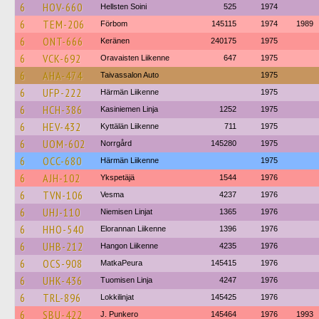
6
HOV-660
Hellsten Soini
525
1974
6
TEM-206
Förbom
145115
1974
1989
6
ONT-666
Keränen
240175
1975
6
VCK-692
Oravaisten Liikenne
647
1975
6
AHA-474
Taivassalon Auto
1975
6
UFP-222
Härmän Liikenne
1975
6
HCH-386
Kasiniemen Linja
1252
1975
6
HEV-432
Kyttälän Liikenne
711
1975
6
UOM-602
Norrgård
145280
1975
6
OCC-680
Härmän Liikenne
1975
6
AJH-102
Ykspetäjä
1544
1976
6
TVN-106
Vesma
4237
1976
6
UHJ-110
Niemisen Linjat
1365
1976
6
HHO-540
Elorannan Liikenne
1396
1976
6
UHB-212
Hangon Liikenne
4235
1976
6
OCS-908
MatkaPeura
145415
1976
6
UHK-436
Tuomisen Linja
4247
1976
6
TRL-896
Lokkilinjat
145425
1976
6
SBU-422
J. Punkero
145464
1976
1993