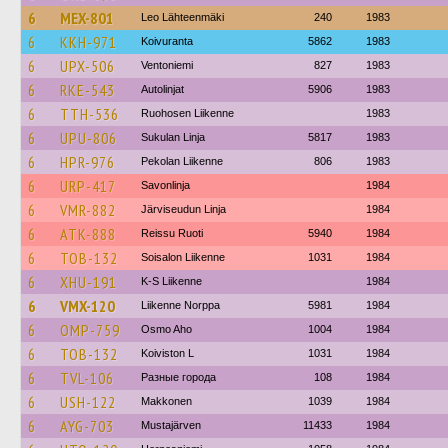
6
MEX-801
Leo Lähteenmäki
240
1983
6
KKH-971
Koivuranta
5862
1983
6
UPX-506
Ventoniemi
827
1983
6
RKE-543
Autolinjat
5906
1983
6
TTH-536
Ruohosen Liikenne
1983
6
UPU-806
Sukulan Linja
5817
1983
6
HPR-976
Pekolan Liikenne
806
1983
6
URP-417
Savonlinja
1984
6
VMR-882
Järviseudun Linja
1984
6
ATK-888
Reissu Ruoti
5940
1984
6
TOB-132
Soisalon Liikenne
1031
1984
6
XHU-191
K-S Liikenne
1984
6
VMX-120
Liikenne Norppa
5981
1984
6
OMP-759
Osmo Aho
1004
1984
6
TOB-132
Koiviston L
1031
1984
6
TVL-106
Разные города
108
1984
6
USH-122
Makkonen
1039
1984
6
AYG-703
Mustajärven
11433
1984