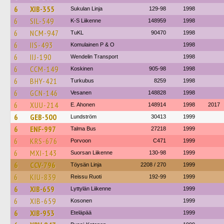
6
XIB-355
Sukulan Linja
129-98
1998
6
SIL-549
K-S Liikenne
148959
1998
6
NCM-947
TuKL
90470
1998
6
IIS-493
Komulainen P & O
1998
6
IIJ-190
Wendelin Transport
1998
6
CCM-149
Koskinen
905-98
1998
6
BHY-421
Turkubus
8259
1998
6
GCN-146
Vesanen
148828
1998
6
XUU-214
E. Ahonen
148914
1998
2017
6
GEB-500
Lundström
30413
1999
6
ENF-997
Talma Bus
27218
1999
6
KRS-676
Porvoon
C471
1999
6
MXI-143
Suorsan Liikenne
130-98
1999
6
CCV-796
Töysän Linja
2208 / 270
1999
6
KIU-839
Reissu Ruoti
192-99
1999
6
XIB-659
Lyttylän Liikenne
1999
6
XIB-659
Kosonen
1999
6
XIB-953
Eteläpää
1999