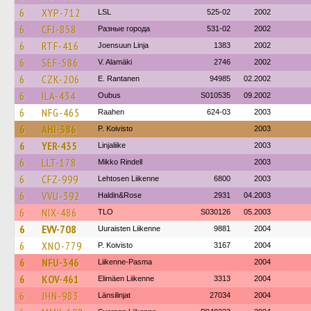
6
XYP-712
LSL
525-02
2002
6
CFJ-858
Разные города
531-02
2002
6
RTF-416
Joensuun Linja
1383
2002
6
SEF-586
V. Alamäki
2746
2002
6
CZK-206
E. Rantanen
94985
02.2002
6
ILA-434
Oubus
S010535
09.2002
6
NFG-465
Raahen
624-03
2003
6
AHI-386
P. Koivisto
2003
6
YER-435
Linjaliike
2003
6
LLT-178
Mikko Rindell
2003
6
CFZ-999
Lehtosen Liikenne
6800
2003
6
VVU-392
Haldin&Rose
2931
04.2003
6
NIX-486
TLO
S030126
05.2003
6
EVV-708
Uuraisten Liikenne
9881
2004
6
XNO-779
P. Koivisto
3167
2004
6
NFU-346
Liikenne-Pasma
2004
6
KOV-461
Elimäen Liikenne
3313
2004
6
JHN-983
Länsilinjat
27034
2004