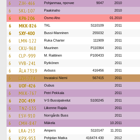
6
ZJH-466
Pohjanmaa, прочие
9047
2010
6
SKL-107
Paakinaho
2010
6
KPA-206
Osmo Aho
01.2010
6
MKK-826
TKL
S110109
2011
6
SXY-400
Bussi-Manninen
255032
2011
6
LMN-122
Ruka Charter
111909
2011
6
CKU-968
Muurinen
P110364
2011
6
CLP-999
M. Raittinen
P100433
2011
6
VVB-241
Rytkönen
2011
6
ÅLA 7319
Axbuss
416456
2011
6
LZH-774
Invataksi Niemi
567415
2011
6
UOF-426
Oubus
2011
6
MKK-767
Petri Pekkala
2011
6
ZOC-459
V-S Bussipalvelut
S100245
2011
6
TNZ-135
Liikenne Rajala
2011
6
ESV-910
Norrgårds Buss
2011
6
CMH-847
Mäkela
10.2011
6
LRA-253
Ampers
S110147
11.2011
6
KPX-953
Pohjolan Matka
416474 430
2012