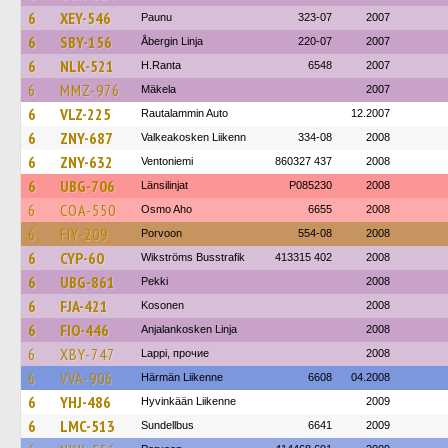
6
XEY-546
Paunu
323-07
2007
6
SBY-156
Åbergin Linja
220-07
2007
6
NLK-521
H.Ranta
6548
2007
6
MMZ-976
Mäkela
2007
6
VLZ-225
Rautalammin Auto
12.2007
6
ZNY-687
Valkeakosken Liikenn
334-08
2008
6
ZNY-632
Ventoniemi
860327 437
2008
6
UBG-706
Länsilinjat
P085230
2008
6
COA-550
Osmo Aho
6655
2008
6
FIY-209
Porvoon
554-08
2008
6
CYP-60
Wikströms Busstrafik
413315 402
2008
6
UBG-861
Pekki
2008
6
FJA-421
Kosonen
2008
6
FIO-446
Anjalankosken Linja
2008
6
XBY-747
Lappi, прочие
2008
6
VVA-906
Härmän Liikenne
6608
04.2008
6
YHJ-486
Hyvinkään Liikenne
2009
6
LMC-513
Sundellbus
6641
2009