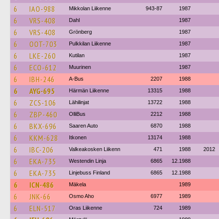
6
IAO-988
Mikkolan Liikenne
943-87
1987
6
VRS-408
Dahl
1987
6
VRS-408
Grönberg
1987
6
OOT-703
Pulkkilan Liikenne
1987
6
LKE-260
Kutilan
1987
6
ECO-612
Muurinen
1987
6
IBH-246
A-Bus
2207
1988
6
AYG-695
Härmän Liikenne
13315
1988
6
ZCS-106
Lähilinjat
13722
1988
6
ZBP-460
OlliBus
2212
1988
6
BKX-696
Saaren Auto
6870
1988
6
KKM-628
Itkonen
13174
1988
6
IBC-206
Valkeakosken Liikenn
471
1988
2012
6
EKA-735
Westendin Linja
6865
12.1988
6
EKA-735
Linjebuss Finland
6865
12.1988
6
ICN-486
Mäkela
1989
6
JNK-66
Osmo Aho
6977
1989
6
ELN-517
Oras Liikenne
724
1989