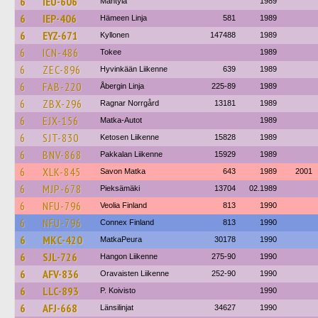
6
IEU-606
Mäntylä
1989
6
IEP-406
Hämeen Linja
581
1989
6
EYZ-671
Kyllonen
147488
1989
6
ICN-486
Tokee
1989
6
ZEC-896
Hyvinkään Liikenne
639
1989
6
FAB-220
Åbergin Linja
225-89
1989
6
ZBX-296
Ragnar Norrgård
13181
1989
6
EJX-156
Matka-Autot
1989
6
SJT-830
Ketosen Liikenne
15828
1989
6
BNV-868
Pakkalan Liikenne
15929
1989
6
XLK-845
Savon Matka
643
1989
2001
6
MJP-678
Pieksämäki
13704
02.1989
6
NFU-796
Veolia Finland
813
1990
6
NFU-796
Connex Finland
813
1990
6
MKC-420
MatkaPeura
30178
1990
6
SJL-726
Hangon Liikenne
275-90
1990
6
AFV-836
Oravaisten Liikenne
252-90
1990
6
LLC-893
P. Koivisto
1990
6
AFJ-668
Länsilinjat
34627
1990