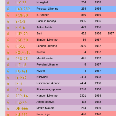
6
UIY-22
Norrgård
264
1965
6
HAX-782
Forssan Liikenne
268
1965
6
KCN-80
E. Ahonen
850
1966
6
YPC-8
Разные города
1905
1966
6
EIM-6
Artturi Anttila
479
1966
6
UUY-20
Suni
422
1966
1977
6
GGE-30
Elimäen Liikenne
69
1967
6
IJR-10
Lehdon Liikenne
2096
1967
6
HOO-212
Kivistö
4
1967
6
GEG-28
Martti Laurila
491
1967
6
IHF-18
Pekolan Liikenne
5
1967
6
NX-421
Kivistö
4
1967
6
IYH-93
Niinivuori
2454
1968
6
IN-6
Riihimäen Liikenne
2454
1968
6
IA-6
Pirkanmaa, прочие
2248
1968
6
ZFP-14
Hangon Liikenne
2301
1968
6
IHZ-74
Anton Mäntylä
118
1968
6
OH-666
Matka Mäkelä
214
1969
6
NU-561
Porin Linjat
496
1970