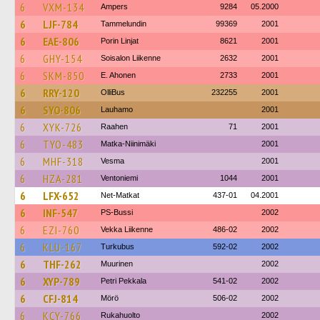
6
VXM-134
Ampers
9284
05.2000
6
LJF-784
Tammelundin
99369
2001
6
EAE-806
Porin Linjat
8621
2001
6
GHY-154
Soisalon Liikenne
2632
2001
6
SKM-850
E. Ahonen
2733
2001
6
RRY-120
OlliBus
232255
2001
6
SYO-806
Lauhamo
2001
6
XYK-726
Raahen
71
2001
6
TYO-483
Matka-Niinimäki
2001
6
MHF-318
Vesma
2001
6
HZA-281
Ventoniemi
1044
2001
6
LFX-652
Net-Matkat
437-01
04.2001
6
INF-547
PS-Bussi
2002
6
EZI-760
Vekka Liikenne
486-02
2002
6
KLU-167
Turkubus
592-02
2002
6
THF-262
Muurinen
2002
6
XYP-789
Petri Pekkala
541-02
2002
6
CFJ-814
Mörö
506-02
2002
6
KCY-766
Rukahuolto
2002