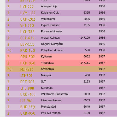
2
EBT-109
TLO
6379
1986
2
UVJ-222
Åbergin Linja
1986
2
UVM-162
Koiviston Oulu
6395
1986
2
UXH-202
Ventoniemi
2026
1986
2
VPJ-660
Ingves Bussar
1195
1986
2
UXL-382
Porvoon kirjasto
1986
2
ECA-621
Arolan Kuljetus
147109
1986
2
EBV-111
Ragnar Norrgård
1986
70
BAK-170
Pohjolan Liikenne
596
1986
2
OPR-502
Kyllonen
6662
1987
2
HXP-930
Ykspetäjä
147151
1987
70
MJJ-913
Savonlinja
1987
2
IAT-202
Mäntylä
406
1987
2
EET-505
SLT
2153
1987
2
EHE-800
Kurumaa
1987
2
UXO-400
Wikströms Busstrafik
2083
1987
2
LJR-961
Liikenne-Pasma
6553
1987
2
BHK-639
Pieksämäki
6649
1987
2
UXB-950
Разные города
2109
1987