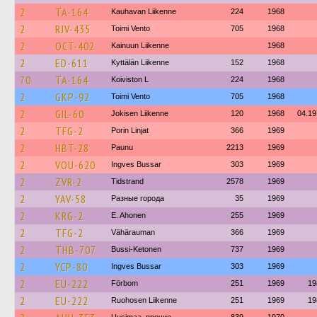
2
TA-164
Kauhavan Liikenne
224
1968
2
RJV-435
Toimi Vento
705
1968
2
OCT-402
Kainuun Liikenne
1968
2
ED-611
Kyttälän Liikenne
152
1968
70
TA-164
Koiviston L
224
1968
2
GKP-92
Toimi Vento
705
1968
2
GIL-60
Jokisen Liikenne
120
1968
04.19
2
TFG-2
Porin Linjat
366
1969
2
HBT-28
Paunu
2213
1969
2
VOU-620
Ingves Bussar
303
1969
2
ZVR-2
Tidstrand
2578
1969
2
YAV-58
Разные города
35
1969
2
KRG-2
E. Ahonen
255
1969
2
TFG-2
Vähärauman
366
1969
2
THB-707
Bussi-Ketonen
737
1969
2
YCP-80
Ingves Bussar
303
1969
2
EU-222
Förbom
251
1969
19
2
EU-222
Ruohosen Liikenne
251
1969
19