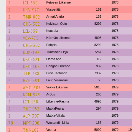
2
LCL-659
Ketosen Liikenne
1978
2
HKV-927
Ykspetäjä
151
1978
2
TMR-802
Artturi Anttila
133
1978
2
OHB-302
Koiviston Oulu
8292
1978
2
LCL-659
Kuusela
1978
2
VEV-775
Härmän Liikenne
4808
1978
2
OHB-302
Pohjola
8292
1978
2
UUK-192
Tuomisen Linja
7267
1978
2
UKU-621
Osmo Aho
112
1978
2
UKU-107
Hangon Liikenne
932
1978
2
TLP-388
Bussi-Ketonen
7332
1978
2
HZG-391
Lauri Viitaniemi
50
1978
2
AMO-603
Vekka Liikenne
5015
1979
2
NCM-928
A-Bus
266
1979
2
LCT-188
Liikenne-Pasma
4996
1979
2
TNC-952
MatkaPeura
294
1979
2
ALP-307
Matka-Viitala
1979
70
MPF-500
Westendin Linja
167
1979
2
TNJ-102
Vesma
5099
1979
19