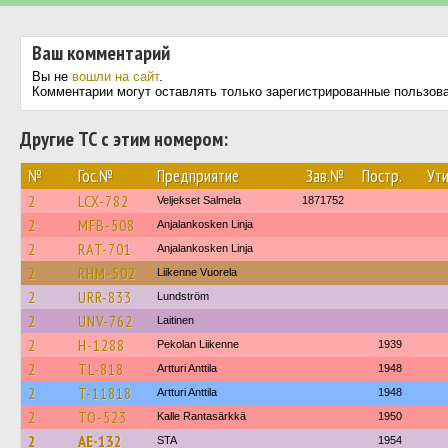
Ваш комментарий
Вы не
вошли на сайт
.
Комментарии могут оставлять только зарегистрированные пользов
Другие ТС с этим номером:
№
Гос.№
Предприятие
Зав.№
Постр.
Ути
2
LCX-782
Veljekset Salmela
1871752
2
MFB-508
Anjalankosken Linja
2
RAT-701
Anjalankosken Linja
2
RHM-502
Liikenne Vuorela
2
URR-833
Lundström
2
UNV-762
Laitinen
2
H-1288
Pekolan Liikenne
1939
2
TL-818
Artturi Anttila
1948
2
T-11818
Artturi Anttila
1948
2
TO-523
Kalle Rantasärkkä
1950
2
AE-132
STA
1954