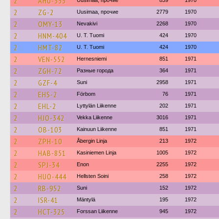
2
AHU-353
Uusimaa, прочие
839
1970
2
ZG-2
Uusimaa, прочие
2779
1970
2
OMY-13
Nevakivi
2268
1970
2
HNM-404
U. T. Tuomi
424
1970
2
HMT-82
U. T. Tuomi
424
1970
2
VEN-552
Hernesniemi
851
1971
2
ZGH-72
Разные города
364
1971
2
GZF-4
Suni
2958
1971
2
EHS-2
Förbom
76
1971
2
EHL-2
Lyttylän Liikenne
202
1971
2
HJO-342
Vekka Liikenne
3016
1971
2
OB-103
Kainuun Liikenne
851
1971
2
ZPH-10
Åbergin Linja
213
1972
2
HAB-851
Kasiniemen Linja
1005
1972
2
SPJ-34
Enon
2255
1972
2
HUO-444
Hellsten Soini
258
1972
2
RB-952
Suni
152
1972
2
ISR-41
Mäntylä
195
1972
2
HCT-325
Forssan Liikenne
945
1972