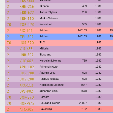
2
TRO-588
Turkubus
1981
2
KHN-216
Itkonen
499
1981
2
TRB-622
Turun Citybus
5296
1981
2
TRE-110
Matka-Salonen
1981
70
TOB-170
Koiviston L
585
1981
2
EJX-102
Förbom
146163
1981
19
2
TPL-802
Förbom
146163
1981
19
70
UOR-870
TLO
1982
2
VLR-455
Mäkela
1982
2
UNR-592
Tidstrand
1982
2
VUC-662
Korpelan Liikenne
769
1982
2
APH-102
Friherrsin Auto
1982
2
UOS-200
Åbergin Linja
698
1982
2
UOS-200
Разные города
698
1982
2
ARC-112
Heiskasen Liikenne
5647
1982
2
UPJ-802
Juhanilan Linja
5678
1982
70
UOR-870
Förbom
1982
70
HOP-975
Pekolan Liikenne
20027
1982
2
ATC-305
Savonlinja
3192
1983