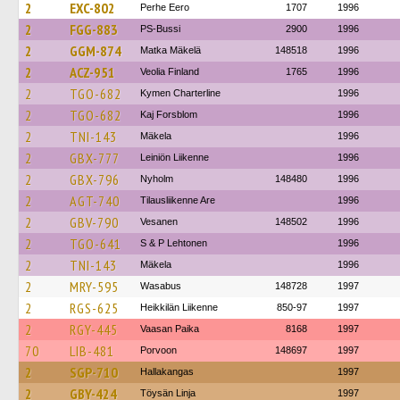
2
EXC-802
Perhe Eero
1707
1996
2
FGG-883
PS-Bussi
2900
1996
2
GGM-874
Matka Mäkelä
148518
1996
2
ACZ-951
Veolia Finland
1765
1996
2
TGO-682
Kymen Charterline
1996
2
TGO-682
Kaj Forsblom
1996
2
TNI-143
Mäkela
1996
2
GBX-777
Leiniön Liikenne
1996
2
GBX-796
Nyholm
148480
1996
2
AGT-740
Tilausliikenne Are
1996
2
GBV-790
Vesanen
148502
1996
2
TGO-641
S & P Lehtonen
1996
2
TNI-143
Mäkela
1996
2
MRY-595
Wasabus
148728
1997
2
RGS-625
Heikkilän Liikenne
850-97
1997
2
RGY-445
Vaasan Paika
8168
1997
70
LIB-481
Porvoon
148697
1997
2
SGP-710
Hallakangas
1997
2
GBY-424
Töysän Linja
1997