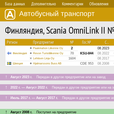
База данных
Дополнительно
Комментарии
Обновления
Автобусный транспорт
Финляндия, Scania OmniLink II 
Регион
Предприятие
№
Гос.№
С...
2
08.2023
Paakinahon Liikenne Oy
70
KSU-844
08.2022
Финляндия
Revon Turistiliikenne Oy
1604
08.2017
Lehtisen Linja Oy
CDE 953
08.2008
Швеция
Hjalmarssons Buss AB
↑
Август 2023 г.
Передан в другое предприятие или на завод
↑
2022 г. — Август 2022 г.
Передан в другое предприятие или на з
↑
Июль 2017 г. — Август 2017 г.
Передан в другое предприятие ил
↑
Август 2008 г.
Поступил на предприятие