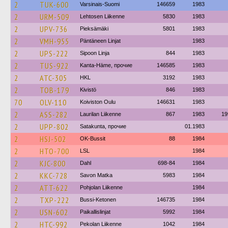
2
TUK-600
Varsinais-Suomi
146659
1983
2
URM-509
Lehtosen Liikenne
5830
1983
2
UPV-736
Pieksämäki
5801
1983
2
VMH-955
Päntäneen Linjat
1983
2
UPS-222
Sipoon Linja
844
1983
2
TUS-922
Kanta-Häme, прочие
146585
1983
2
ATC-305
HKL
3192
1983
2
TOB-179
Kivistö
846
1983
70
OLV-110
Koiviston Oulu
146631
1983
2
ASS-282
Laurilan Liikenne
867
1983
19
2
UPP-802
Satakunta, прочие
01.1983
2
HSJ-502
OK-Bussit
88
1984
2
HTO-700
LSL
1984
2
KJC-800
Dahl
698-84
1984
2
KKC-728
Savon Matka
5983
1984
2
ATT-622
Pohjolan Liikenne
1984
2
TXP-222
Bussi-Ketonen
146735
1984
2
USN-602
Paikallislinjat
5992
1984
2
HTC-992
Pekolan Liikenne
1042
1984