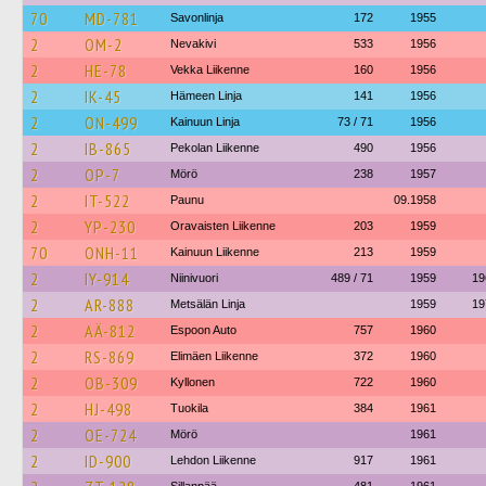
70
MD-781
Savonlinja
172
1955
2
OM-2
Nevakivi
533
1956
2
HE-78
Vekka Liikenne
160
1956
2
IK-45
Hämeen Linja
141
1956
2
ON-499
Kainuun Linja
73 / 71
1956
2
IB-865
Pekolan Liikenne
490
1956
2
OP-7
Mörö
238
1957
2
IT-522
Paunu
09.1958
2
YP-230
Oravaisten Liikenne
203
1959
70
ONH-11
Kainuun Liikenne
213
1959
2
IY-914
Niinivuori
489 / 71
1959
19
2
AR-888
Metsälän Linja
1959
19
2
AÄ-812
Espoon Auto
757
1960
2
RS-869
Elimäen Liikenne
372
1960
2
OB-309
Kyllonen
722
1960
2
HJ-498
Tuokila
384
1961
2
OE-724
Mörö
1961
2
ID-900
Lehdon Liikenne
917
1961