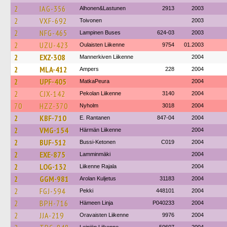
2
IAG-356
Alhonen&Lastunen
2913
2003
2
VXF-692
Toivonen
2003
2
NFG-465
Lampinen Buses
624-03
2003
2
UZU-423
Oulaisten Liikenne
9754
01.2003
2
EXZ-308
Mannerkiven Liikenne
2004
2
MLA-412
Ampers
228
2004
2
UPF-405
MatkaPeura
2004
2
CJX-142
Pekolan Liikenne
3140
2004
70
HZZ-370
Nyholm
3018
2004
2
KBF-710
E. Rantanen
847-04
2004
2
VMG-154
Härmän Liikenne
2004
2
BUF-512
Bussi-Ketonen
C019
2004
2
EXE-875
Lamminmäki
2004
2
LOG-132
Liikenne Rajala
2004
2
GGM-981
Arolan Kuljetus
31183
2004
2
FGJ-594
Pekki
448101
2004
2
BPH-716
Hämeen Linja
P040233
2004
2
JJA-219
Oravaisten Liikenne
9976
2004