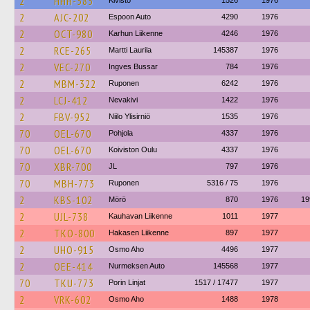
2
HHH-585
Kivistö
1526
1976
2
AJC-202
Espoon Auto
4290
1976
2
OCT-980
Karhun Liikenne
4246
1976
2
RCE-265
Martti Laurila
145387
1976
2
VEC-270
Ingves Bussar
784
1976
2
MBM-322
Ruponen
6242
1976
2
LCJ-412
Nevakivi
1422
1976
2
FBV-952
Niilo Ylisirniö
1535
1976
70
OEL-670
Pohjola
4337
1976
70
OEL-670
Koiviston Oulu
4337
1976
70
XBR-700
JL
797
1976
70
MBH-773
Ruponen
5316 / 75
1976
2
KBS-102
Mörö
870
1976
19
2
UJL-738
Kauhavan Liikenne
1011
1977
2
TKO-800
Hakasen Liikenne
897
1977
2
UHO-915
Osmo Aho
4496
1977
2
OEE-414
Nurmeksen Auto
145568
1977
70
TKU-773
Porin Linjat
1517 / 17477
1977
2
VRK-602
Osmo Aho
1488
1978