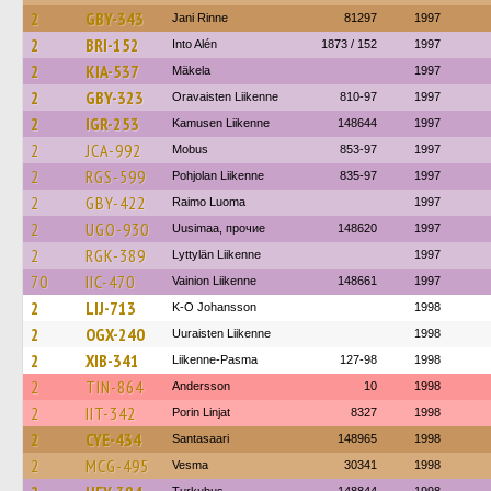
2
GBY-343
Jani Rinne
81297
1997
2
BRI-152
Into Alén
1873 / 152
1997
2
KIA-537
Mäkela
1997
2
GBY-323
Oravaisten Liikenne
810-97
1997
2
IGR-253
Kamusen Liikenne
148644
1997
2
JCA-992
Mobus
853-97
1997
2
RGS-599
Pohjolan Liikenne
835-97
1997
2
GBY-422
Raimo Luoma
1997
2
UGO-930
Uusimaa, прочие
148620
1997
2
RGK-389
Lyttylän Liikenne
1997
70
IIC-470
Vainion Liikenne
148661
1997
2
LIJ-713
K-O Johansson
1998
2
OGX-240
Uuraisten Liikenne
1998
2
XIB-341
Liikenne-Pasma
127-98
1998
2
TIN-864
Andersson
10
1998
2
IIT-342
Porin Linjat
8327
1998
2
CYE-434
Santasaari
148965
1998
2
MCG-495
Vesma
30341
1998