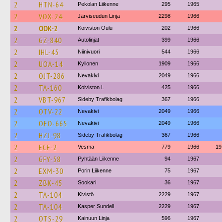
2
HTN-64
Pekolan Liikenne
295
1965
2
VOX-24
Järviseudun Linja
2298
1966
2
OOK-2
Koiviston Oulu
202
1966
2
GZ-840
Autolinjat
399
1966
2
IHL-45
Niinivuori
544
1966
2
UOA-14
Kyllonen
1909
1966
2
OJT-286
Nevakivi
2049
1966
2
TA-160
Koiviston L
425
1966
2
VBT-967
Sideby Trafikbolag
367
1966
2
OTV-22
Nevakivi
2049
1966
2
OEO-665
Nevakivi
2049
1966
2
HZJ-98
Sideby Trafikbolag
367
1966
2
ECF-2
Vesma
779
1966
19
2
GFY-58
Pyhtään Liikenne
94
1967
2
EXM-30
Porin Liikenne
75
1967
2
ZBK-45
Sookari
36
1967
2
TA-104
Kivistö
2229
1967
2
TA-104
Kasper Sundell
2229
1967
2
OTS-29
Kainuun Linja
596
1967