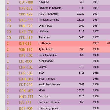
2
OOT-888
Nevakivi
318
1987
2
HXV-102
Linjaliike P. Koivisto
3708
1987
2
VRP-622
A & J Hautamäki
13107
1987
70
UXB-777
Pohjolan Liikenne
18106
1987
70
RML-970
Onni Vilkas
2082
1987
70
UXB-770
Lähilinjat
2117
1987
70
EEU-117
Transbus
6658
1987
2
KJS-112
E. Ahonen
1987
20
2
VSN-120
Tjt Ari Arvela
366
1988
2
KKS-102
Pohjolan Matka
583
1988
2
EHJ-800
Keskimatkat
1988
2
EHP-102
Vesma
6715
1988
2
EHP-102
TLO
6715
1988
2
KKN-105
Bussi Timossi
1988
2
EKT-789
Kokkolan Liikenne
6967
1988
2
OPK-602
Mörö
13200
1988
2
MHS-933
Saresma
2216
1988
2
EJV-773
Korpelan Liikenne
6859
1988
2
BKT-905
Uusimaa, прочие
1988