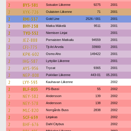
2
BYS-581
Soisalon Liikenne
9275
2001
2
XYK-726
Oulaisten Liikenne
71
2001
2
RMI-337
Gold Line
2526 / 001
2001
2
BHY-258
Matka Mäkelä
9511
2001
2
TYO-552
Niemisen Linjat
2001
2
JEZ-888
Pornaisten Matkailu
94559
2001
2
CFJ-775
Tjt Ari Arvela
33900
2001
2
KPK-602
Osmo Aho
149422
2001
2
IHG-587
Lyttylän Liikenne
2001
2
AYS-956
Trycat
9365
2001
2
NEP-808
Pukkilan Liikenne
443-01
05.2001
2
LYY-593
Kauhavan Liikenne
2002
2
BLF-803
PS-Bussi
55
2002
2
NEY-582
Andersson
139
2002
2
NEY-578
Andersson
138
2002
2
MLC-820
Norrgårds Buss
2838
2002
2
SCF-659
Linjakas
2002
2
BHF-676
Dahl Citybus
2002