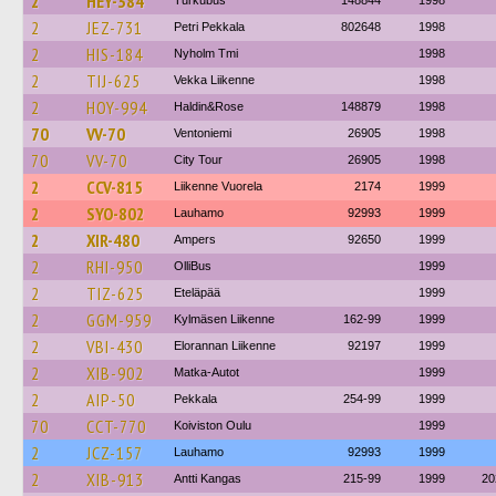
2
HEY-384
Turkubus
148844
1998
2
JEZ-731
Petri Pekkala
802648
1998
2
HIS-184
Nyholm Tmi
1998
2
TIJ-625
Vekka Liikenne
1998
2
HOY-994
Haldin&Rose
148879
1998
70
VV-70
Ventoniemi
26905
1998
70
VV-70
City Tour
26905
1998
2
CCV-815
Liikenne Vuorela
2174
1999
2
SYO-802
Lauhamo
92993
1999
2
XIR-480
Ampers
92650
1999
2
RHI-950
OlliBus
1999
2
TIZ-625
Eteläpää
1999
2
GGM-959
Kylmäsen Liikenne
162-99
1999
2
VBI-430
Elorannan Liikenne
92197
1999
2
XIB-902
Matka-Autot
1999
2
AIP-50
Pekkala
254-99
1999
70
CCT-770
Koiviston Oulu
1999
2
JCZ-157
Lauhamo
92993
1999
2
XIB-913
Antti Kangas
215-99
1999
20