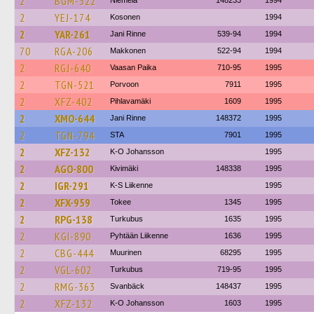
2
BGM-322
Niemelä
148233
1994
2
YEJ-174
Kosonen
1994
2
YAR-261
Jani Rinne
539-94
1994
70
RGA-206
Makkonen
522-94
1994
2
RGJ-640
Vaasan Paika
710-95
1995
2
TGN-521
Porvoon
7911
1995
2
XFZ-402
Pihlavamäki
1609
1995
2
XMO-644
Jani Rinne
148372
1995
2
TGN-794
STA
7901
1995
2
XFZ-132
K-O Johansson
1995
2
AGO-800
Kivimäki
148338
1995
2
IGR-291
K-S Liikenne
1995
2
XFX-959
Tokee
1345
1995
2
RPG-138
Turkubus
1635
1995
2
KGI-890
Pyhtään Liikenne
1636
1995
2
CBG-444
Muurinen
68295
1995
2
VGL-602
Turkubus
719-95
1995
2
RMG-363
Svanbäck
148437
1995
2
XFZ-132
K-O Johansson
1603
1995