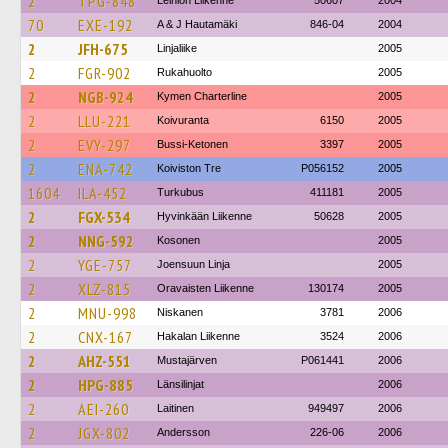
2
TPG-848
Leiniön Liikenne
50607
2004
70
EXE-192
A & J Hautamäki
846-04
2004
2
JFH-675
Linjaliike
2005
2
FGR-902
Rukahuolto
2005
2
NGB-924
Kymen Charterline
2005
2
LLU-221
Koivuranta
6150
2005
2
EVY-297
Bussi-Ketonen
3397
2005
2
ENA-742
Koiviston Tre
P056152
2005
1604
ILA-452
Turkubus
411181
2005
2
FGX-534
Hyvinkään Liikenne
50628
2005
2
NNG-592
Kosonen
2005
2
YGE-757
Joensuun Linja
2005
2
XLZ-815
Oravaisten Liikenne
130174
2005
2
MNU-998
Niskanen
3781
2006
2
CNX-167
Hakalan Liikenne
3524
2006
2
AHZ-551
Mustajärven
P061441
2006
2
HPG-885
Länsilinjat
2006
2
AEI-260
Laitinen
949497
2006
2
JGX-802
Andersson
226-06
2006