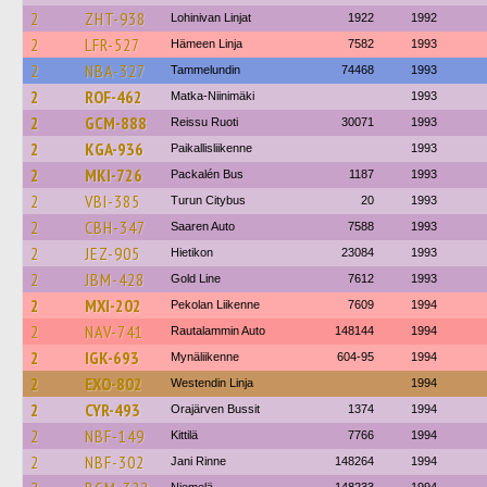
2
ZHT-938
Lohinivan Linjat
1922
1992
2
LFR-527
Hämeen Linja
7582
1993
2
NBA-327
Tammelundin
74468
1993
2
ROF-462
Matka-Niinimäki
1993
2
GCM-888
Reissu Ruoti
30071
1993
2
KGA-936
Paikallisliikenne
1993
2
MKI-726
Packalén Bus
1187
1993
2
VBI-385
Turun Citybus
20
1993
2
CBH-347
Saaren Auto
7588
1993
2
JEZ-905
Hietikon
23084
1993
2
JBM-428
Gold Line
7612
1993
2
MXI-202
Pekolan Liikenne
7609
1994
2
NAV-741
Rautalammin Auto
148144
1994
2
IGK-693
Mynäliikenne
604-95
1994
2
EXO-802
Westendin Linja
1994
2
CYR-493
Orajärven Bussit
1374
1994
2
NBF-149
Kittilä
7766
1994
2
NBF-302
Jani Rinne
148264
1994