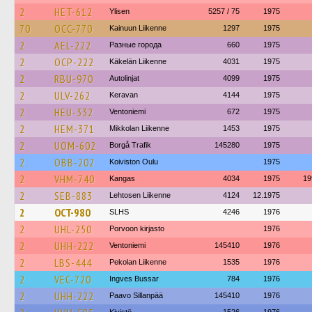
2
HET-612
Ylisen
5257 / 75
1975
70
OCC-770
Kainuun Liikenne
1297
1975
2
AEL-222
Разные города
660
1975
2
OCP-222
Käkelän Liikenne
4031
1975
2
RBU-970
Autolinjat
4099
1975
2
ULV-262
Keravan
4144
1975
2
HEU-332
Ventoniemi
672
1975
2
HEM-371
Mikkolan Liikenne
1453
1975
2
UOM-602
Borgå Trafik
145280
1975
2
OBB-202
Koiviston Oulu
1975
2
VHM-740
Kangas
4034
1975
19
2
SEB-883
Lehtosen Liikenne
4124
12.1975
2
OCT-980
SLHS
4246
1976
2
UHL-250
Porvoon kirjasto
1976
2
UHH-222
Ventoniemi
145410
1976
2
LBS-444
Pekolan Liikenne
1535
1976
2
VEC-720
Ingves Bussar
784
1976
2
UHH-222
Paavo Sillanpää
145410
1976