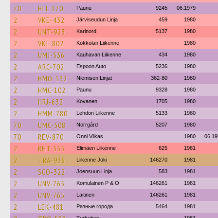
70
HLL-170
Paunu
9245
06.1979
2
VKE-432
Järviseudun Linja
459
1980
2
UNT-923
Karinord
5137
1980
2
VKL-802
Kokkolan Liikenne
1980
2
UMJ-536
Kauhavan Liikenne
434
1980
2
ARC-702
Espoon Auto
5236
1980
2
HMO-132
Niemisen Linjat
362-80
1980
2
HMC-102
Paunu
9328
1980
2
HRJ-632
Kovanen
1705
1980
2
HMM-780
Lehdon Liikenne
5133
1980
70
UMC-508
Norrgård
5207
1980
70
REV-870
Onni Vilkas
1980
06.19
2
RHT-555
Elimäen Liikenne
625
1981
2
TRA-936
Liikenne Joki
146270
1981
2
SCO-322
Joensuun Linja
583
1981
2
UNV-765
Komulainen P & O
146261
1981
2
UNV-765
Laitinen
146261
1981
2
LEK-481
Разные города
5464
1981