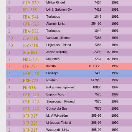
2
OFV-939
Mikko Rindell
7424
1991
2
RFI-759
L-l. J. Salonen Oy
7412
1991
2
FBA-341
Turkubus
1043
1991
2
CAN-915
Åbergin Linja
254-90
1991
2
FBA-352
Turkubus
1044
1991
70
JBA-710
Vantaan Liikenne
7383
1991
70
JBA-710
Linjebuss Finland
7383
1991
2
XIG-612
Arolan Kuljetus
22395
02.1991
2
MKC-525
Muurinen
7267
02.1991
2
LLF-294
Kivistö
1158 / 25
1992
2
CBB-568
Lähilinjat
7495
1992
2
HXF-723
Raahen
147910
1992
2
EII-576
Pirkanmaa, прочие
18866
1992
2
CBH-215
Espoon Auto
7573
1992
2
CBH-215
Stagecoach Finland
7573
1992
2
CBH-215
Concordia Bus
7573
1992
2
XFJ-225
M. V. Wikström
398-92
1992
2
XFJ-225
Linjebuss Finland
398-92
1992
2
XFJ-225
Westendin Linja
398-92
1992