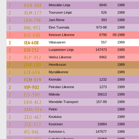
2
BKN-888
Metsälän Linja
6840
1988
2
XLM-177
Tourusen Linjat
526
1988
2
LKN-796
Jani Rinne
393
1988
2
RNL-932
Eino Tuomala
973-88
1988
2
BJE-840
Ketosen Liikenne
6790
09.1988
2
IEA-608
Viitasaaren
557
1989
2
EJX-252
Luopioisten Linja
147473
1989
2
BLP-932
Vekka Liikenne
6962
1989
2
OSB-200
Henriksson
1989
2
EJX-634
Mynäliikenne
1989
2
FCM-519
Kivimäki
1232
1989
2
VIP-902
Pekolan Liikenne
1273
1989
2
EIS-390
Mäkela
30613
1989
2
EKH-412
Wendelin Transport
157-89
1989
2
XMA-354
Pekki
1989
2
ZEU-467
Koulutus
1989
2
ZCE-372
Koskinen
15884
1989
2
IFC-941
Koiviston L
147577
1989