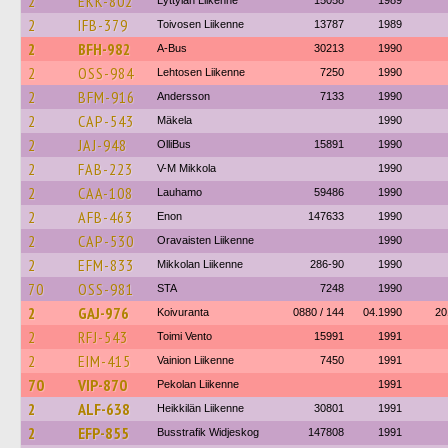
2
EKK-802
Lyttylän Liikenne
15058
1989
2
IFB-379
Toivosen Liikenne
13787
1989
2
BFH-982
A-Bus
30213
1990
2
OSS-984
Lehtosen Liikenne
7250
1990
2
BFM-916
Andersson
7133
1990
2
CAP-543
Mäkela
1990
2
JAJ-948
OlliBus
15891
1990
2
FAB-223
V-M Mikkola
1990
2
CAA-108
Lauhamo
59486
1990
2
AFB-463
Enon
147633
1990
2
CAP-530
Oravaisten Liikenne
1990
2
EFM-833
Mikkolan Liikenne
286-90
1990
70
OSS-981
STA
7248
1990
2
GAJ-976
Koivuranta
0880 / 144
04.1990
20
2
RFJ-543
Toimi Vento
15991
1991
2
EIM-415
Vainion Liikenne
7450
1991
70
VIP-870
Pekolan Liikenne
1991
2
ALF-638
Heikkilän Liikenne
30801
1991
2
EFP-855
Busstrafik Widjeskog
147808
1991