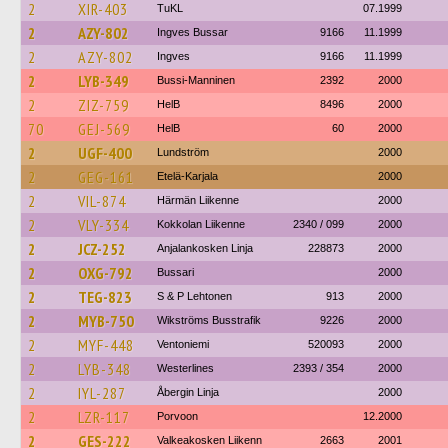
2
XIR-403
TuKL
07.1999
2
AZY-802
Ingves Bussar
9166
11.1999
2
AZY-802
Ingves
9166
11.1999
2
LYB-349
Bussi-Manninen
2392
2000
2
ZIZ-759
HelB
8496
2000
70
GEJ-569
HelB
60
2000
2
UGF-400
Lundström
2000
2
GEG-161
Etelä-Karjala
2000
2
VIL-874
Härmän Liikenne
2000
2
VLY-334
Kokkolan Liikenne
2340 / 099
2000
2
JCZ-252
Anjalankosken Linja
228873
2000
2
OXG-792
Bussari
2000
2
TEG-823
S & P Lehtonen
913
2000
2
MYB-750
Wikströms Busstrafik
9226
2000
2
MYF-448
Ventoniemi
520093
2000
2
LYB-348
Westerlines
2393 / 354
2000
2
IYL-287
Åbergin Linja
2000
2
LZR-117
Porvoon
12.2000
2
GES-222
Valkeakosken Liikenn
2663
2001