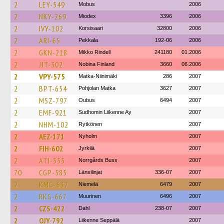
2
LEY-549
Mobus
2006
2
NKY-269
Miodex
3396
2006
2
IVY-102
Korsisaari
32800
2006
2
ARI-65
Pekkala
192-06
2006
2
GKN-218
Mikko Rindell
241180
01.2006
2
JJT-302
Nobina Finland
3660
06.2006
2
VPY-575
Matka-Niinimäki
286
2007
2
BPT-654
Pohjolan Matka
3627
2007
2
MSZ-797
Oubus
6494
2007
2
EMF-921
Sudhomin Liikenne Ay
2007
2
NHM-102
Rytkönen
2007
2
AEZ-171
Nyholm
2007
2
FIH-602
Jyrkilä
2007
2
ATI-555
Norrgårds Buss
2007
70
CGP-585
Länsilinjat
336-07
2007
2
KMG-637
Niemelä
6479
2007
2
RKG-667
Muurinen
6496
2007
2
CZS-422
Dahl
238-07
2007
2
OJY-792
Liikenne Seppälä
2007