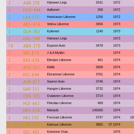
2
AAR-238
Hämeen Linja
3331
1972
2
HUO-444
Aaltonen
258
1972
2
LAA-155
Heiskasen Liikenne
1256
1972
2
ABS-974
Vekka Liikenne
3656
1973
2
OLH-582
Kyllonen
1140
1973
2
HAS-549
Hämeen Linja
1973
70
ABH-270
Espoon Auto
3478
1973
2
VBL-879
J & A Mylläri
1974
2
RAS-636
Elimäen Liikenne
461
1974
2
ACU-262
Kittilä
3808
1974
2
HCL-644
Elorannan Liikenne
3761
1974
2
ACN-872
Saaren Auto
3746
1974
2
UAV-352
Hangon Liikenne
3732
1974
2
OBK-305
Oulaisten Liikenne
3714
1974
2
HCE-662
Pekolan Liikenne
469
1974
2
HBS-828
Mäntylä
145065
1974
2
HKJ-192
Forssan Liikenne
3747
1974
19
2
OBK-976
Kainuun Liikenne
3802
07.1974
2
OEL-402
Koiviston Oulu
1975