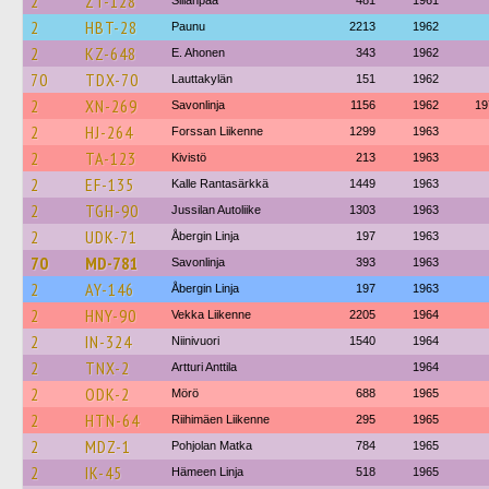
2
ZT-128
Sillanpää
481
1961
2
HBT-28
Paunu
2213
1962
2
KZ-648
E. Ahonen
343
1962
70
TDX-70
Lauttakylän
151
1962
2
XN-269
Savonlinja
1156
1962
19
2
HJ-264
Forssan Liikenne
1299
1963
2
TA-123
Kivistö
213
1963
2
EF-135
Kalle Rantasärkkä
1449
1963
2
TGH-90
Jussilan Autoliike
1303
1963
2
UDK-71
Åbergin Linja
197
1963
70
MD-781
Savonlinja
393
1963
2
AY-146
Åbergin Linja
197
1963
2
HNY-90
Vekka Liikenne
2205
1964
2
IN-324
Niinivuori
1540
1964
2
TNX-2
Artturi Anttila
1964
2
ODK-2
Mörö
688
1965
2
HTN-64
Riihimäen Liikenne
295
1965
2
MDZ-1
Pohjolan Matka
784
1965
2
IK-45
Hämeen Linja
518
1965