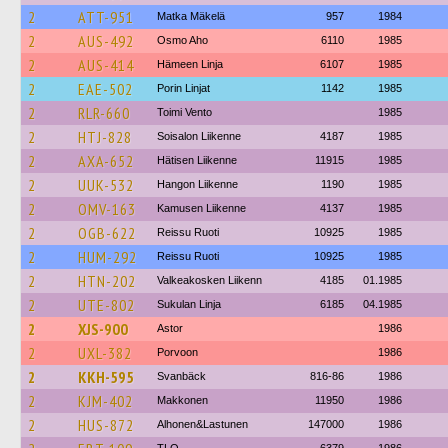
2
ATT-951
Matka Mäkelä
957
1984
2
AUS-492
Osmo Aho
6110
1985
2
AUS-414
Hämeen Linja
6107
1985
2
EAE-502
Porin Linjat
1142
1985
2
RLR-660
Toimi Vento
1985
2
HTJ-828
Soisalon Liikenne
4187
1985
2
AXA-652
Hätisen Liikenne
11915
1985
2
UUK-532
Hangon Liikenne
1190
1985
2
OMV-163
Kamusen Liikenne
4137
1985
2
OGB-622
Reissu Ruoti
10925
1985
2
HUM-292
Reissu Ruoti
10925
1985
2
HTN-202
Valkeakosken Liikenn
4185
01.1985
2
UTE-802
Sukulan Linja
6185
04.1985
2
XJS-900
Astor
1986
2
UXL-382
Porvoon
1986
2
KKH-595
Svanbäck
816-86
1986
2
KJM-402
Makkonen
11950
1986
2
HUS-872
Alhonen&Lastunen
147000
1986