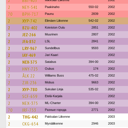
2
BBI-405
Mikkolan Liikenne
2002
2
NEY-541
Paakinaho
550-02
2002
70
BPH-717
Paunu
2839
2002
2
XYP-742
Elimäen Liikenne
542-02
2002
2
BZU-402
Koiviston Oulu
2851
2002
2
JEZ-266
Muurinen
2807
2002
2
JFA-852
LSL
2841
2002
2
LRY-967
Sundellbus
9593
2002
2
IAY-469
Jari Kaari
2002
2
NEX-375
Satabus
394-00
2002
2
HNY-725
Oubus
174
2002
2
ÅLK 22
Williams Buss
475-02
2002
2
ZJR-236
Mobus
9663
2002
2
XYP-780
Sukulan Linja
535-02
2002
2
SCF-659
Etelä-Karjala
2002
2
NEX-375
ML-Charter
394-00
2002
70
IRF-753
Разные города
2771
2002
2
THG-442
Pakkalan Liikenne
2003
2
CKG-654
Mynäliikenne
2946
2003