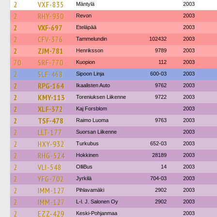
2
VXF-835
Mäntylä
2003
2
RHY-930
Revon
2003
2
VXF-697
Eteläpää
2003
2
CFV-376
Tammelundin
102432
2003
2
ZJM-781
Henriksson
9789
2003
70
SRF-770
Kuopion
112
2003
2
SLF-468
Sipoon Linja
600-03
2003
2
RPG-164
Ikaalisten Auto
9762
2003
2
KMY-113
Toreniuksen Liikenne
9722
2003
2
XLF-372
Kaj Forsblom
2003
2
TSF-478
Raimo Luoma
9763
2003
2
LLT-177
Suorsan Liikenne
2003
2
HXY-932
Turkubus
652-03
2003
2
RHG-524
Hokkinen
28189
2003
2
VLI-548
OlliBus
14
2003
2
YFG-702
Jyrkilä
704-03
2003
2
IMM-127
Pihlavamäki
2902
2003
2
IMM-127
L-l. J. Salonen Oy
2902
2003
2
EZZ-429
Keski-Pohjanmaa
2003