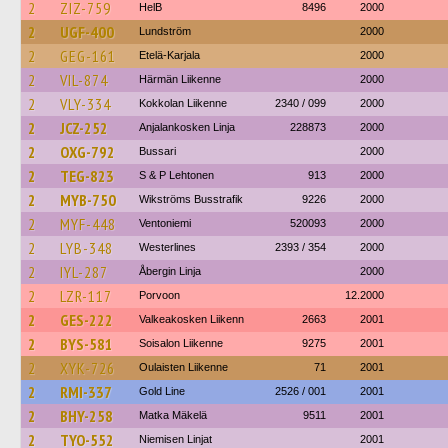
2
ZIZ-759
HelB
8496
2000
2
UGF-400
Lundström
2000
2
GEG-161
Etelä-Karjala
2000
2
VIL-874
Härmän Liikenne
2000
2
VLY-334
Kokkolan Liikenne
2340 / 099
2000
2
JCZ-252
Anjalankosken Linja
228873
2000
2
OXG-792
Bussari
2000
2
TEG-823
S & P Lehtonen
913
2000
2
MYB-750
Wikströms Busstrafik
9226
2000
2
MYF-448
Ventoniemi
520093
2000
2
LYB-348
Westerlines
2393 / 354
2000
2
IYL-287
Åbergin Linja
2000
2
LZR-117
Porvoon
12.2000
2
GES-222
Valkeakosken Liikenn
2663
2001
2
BYS-581
Soisalon Liikenne
9275
2001
2
XYK-726
Oulaisten Liikenne
71
2001
2
RMI-337
Gold Line
2526 / 001
2001
2
BHY-258
Matka Mäkelä
9511
2001
2
TYO-552
Niemisen Linjat
2001