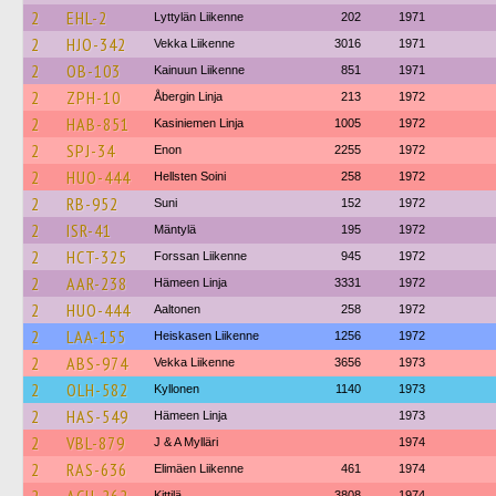
2
EHL-2
Lyttylän Liikenne
202
1971
2
HJO-342
Vekka Liikenne
3016
1971
2
OB-103
Kainuun Liikenne
851
1971
2
ZPH-10
Åbergin Linja
213
1972
2
HAB-851
Kasiniemen Linja
1005
1972
2
SPJ-34
Enon
2255
1972
2
HUO-444
Hellsten Soini
258
1972
2
RB-952
Suni
152
1972
2
ISR-41
Mäntylä
195
1972
2
HCT-325
Forssan Liikenne
945
1972
2
AAR-238
Hämeen Linja
3331
1972
2
HUO-444
Aaltonen
258
1972
2
LAA-155
Heiskasen Liikenne
1256
1972
2
ABS-974
Vekka Liikenne
3656
1973
2
OLH-582
Kyllonen
1140
1973
2
HAS-549
Hämeen Linja
1973
2
VBL-879
J & A Mylläri
1974
2
RAS-636
Elimäen Liikenne
461
1974
Kittilä
3808
1974