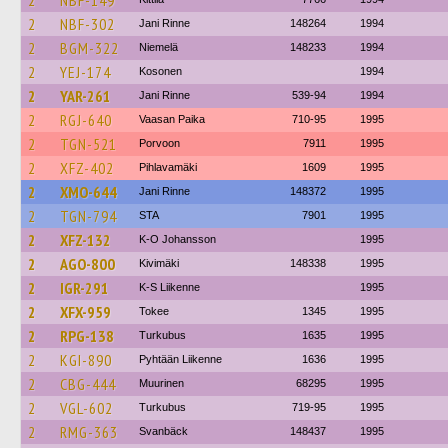
2
NBF-149
2
NBF-302
Jani Rinne
148264
1994
2
BGM-322
Niemelä
148233
1994
2
YEJ-174
Kosonen
1994
2
YAR-261
Jani Rinne
539-94
1994
2
RGJ-640
Vaasan Paika
710-95
1995
2
TGN-521
Porvoon
7911
1995
2
XFZ-402
Pihlavamäki
1609
1995
2
XMO-644
Jani Rinne
148372
1995
2
TGN-794
STA
7901
1995
2
XFZ-132
K-O Johansson
1995
2
AGO-800
Kivimäki
148338
1995
2
IGR-291
K-S Liikenne
1995
2
XFX-959
Tokee
1345
1995
2
RPG-138
Turkubus
1635
1995
2
KGI-890
Pyhtään Liikenne
1636
1995
2
CBG-444
Muurinen
68295
1995
2
VGL-602
Turkubus
719-95
1995
2
RMG-363
Svanbäck
148437
1995