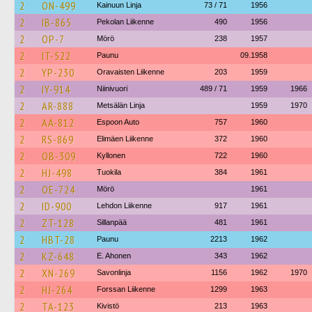
2
ON-499
Kainuun Linja
73 / 71
1956
2
IB-865
Pekolan Liikenne
490
1956
2
OP-7
Mörö
238
1957
2
IT-522
Paunu
09.1958
2
YP-230
Oravaisten Liikenne
203
1959
2
IY-914
Niinivuori
489 / 71
1959
1966
2
AR-888
Metsälän Linja
1959
1970
2
AÄ-812
Espoon Auto
757
1960
2
RS-869
Elimäen Liikenne
372
1960
2
OB-309
Kyllonen
722
1960
2
HJ-498
Tuokila
384
1961
2
OE-724
Mörö
1961
2
ID-900
Lehdon Liikenne
917
1961
2
ZT-128
Sillanpää
481
1961
2
HBT-28
Paunu
2213
1962
2
KZ-648
E. Ahonen
343
1962
2
XN-269
Savonlinja
1156
1962
1970
2
HJ-264
Forssan Liikenne
1299
1963
2
TA-123
Kivistö
213
1963