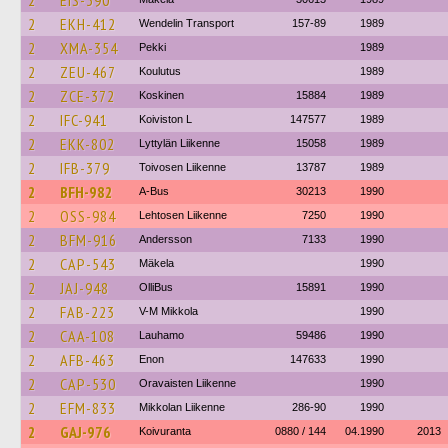
2
EIS-390
2
EKH-412
Wendelin Transport
157-89
1989
2
XMA-354
Pekki
1989
2
ZEU-467
Koulutus
1989
2
ZCE-372
Koskinen
15884
1989
2
IFC-941
Koiviston L
147577
1989
2
EKK-802
Lyttylän Liikenne
15058
1989
2
IFB-379
Toivosen Liikenne
13787
1989
2
BFH-982
A-Bus
30213
1990
2
OSS-984
Lehtosen Liikenne
7250
1990
2
BFM-916
Andersson
7133
1990
2
CAP-543
Mäkela
1990
2
JAJ-948
OlliBus
15891
1990
2
FAB-223
V-M Mikkola
1990
2
CAA-108
Lauhamo
59486
1990
2
AFB-463
Enon
147633
1990
2
CAP-530
Oravaisten Liikenne
1990
2
EFM-833
Mikkolan Liikenne
286-90
1990
2
GAJ-976
Koivuranta
0880 / 144
04.1990
2013