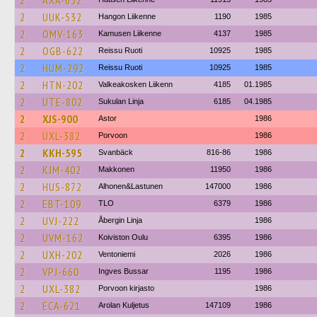
2
AXA-652
2
UUK-532
Hangon Liikenne
1190
1985
2
OMV-163
Kamusen Liikenne
4137
1985
2
OGB-622
Reissu Ruoti
10925
1985
2
HUM-292
Reissu Ruoti
10925
1985
2
HTN-202
Valkeakosken Liikenn
4185
01.1985
2
UTE-802
Sukulan Linja
6185
04.1985
2
XJS-900
Astor
1986
2
UXL-382
Porvoon
1986
2
KKH-595
Svanbäck
816-86
1986
2
KJM-402
Makkonen
11950
1986
2
HUS-872
Alhonen&Lastunen
147000
1986
2
EBT-109
TLO
6379
1986
2
UVJ-222
Åbergin Linja
1986
2
UVM-162
Koiviston Oulu
6395
1986
2
UXH-202
Ventoniemi
2026
1986
2
VPJ-660
Ingves Bussar
1195
1986
2
UXL-382
Porvoon kirjasto
1986
2
ECA-621
Arolan Kuljetus
147109
1986