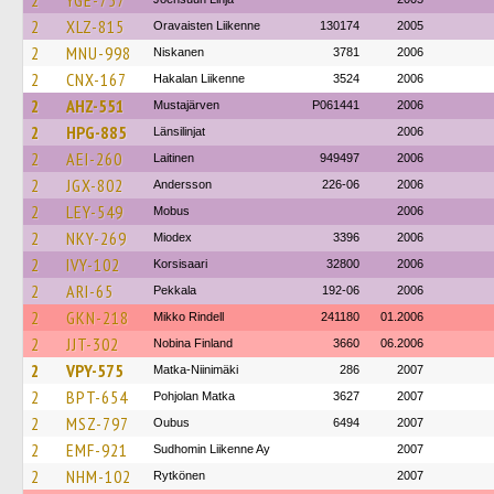
2
YGE-757
2
XLZ-815
Oravaisten Liikenne
130174
2005
2
MNU-998
Niskanen
3781
2006
2
CNX-167
Hakalan Liikenne
3524
2006
2
AHZ-551
Mustajärven
P061441
2006
2
HPG-885
Länsilinjat
2006
2
AEI-260
Laitinen
949497
2006
2
JGX-802
Andersson
226-06
2006
2
LEY-549
Mobus
2006
2
NKY-269
Miodex
3396
2006
2
IVY-102
Korsisaari
32800
2006
2
ARI-65
Pekkala
192-06
2006
2
GKN-218
Mikko Rindell
241180
01.2006
2
JJT-302
Nobina Finland
3660
06.2006
2
VPY-575
Matka-Niinimäki
286
2007
2
BPT-654
Pohjolan Matka
3627
2007
2
MSZ-797
Oubus
6494
2007
2
EMF-921
Sudhomin Liikenne Ay
2007
2
NHM-102
Rytkönen
2007