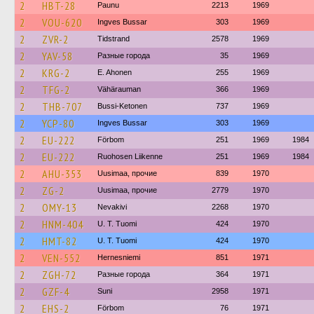
2
HBT-28
Paunu
2213
1969
2
VOU-620
Ingves Bussar
303
1969
2
ZVR-2
Tidstrand
2578
1969
2
YAV-58
Разные города
35
1969
2
KRG-2
E. Ahonen
255
1969
2
TFG-2
Vähärauman
366
1969
2
THB-707
Bussi-Ketonen
737
1969
2
YCP-80
Ingves Bussar
303
1969
2
EU-222
Förbom
251
1969
1984
2
EU-222
Ruohosen Liikenne
251
1969
1984
2
AHU-353
Uusimaa, прочие
839
1970
2
ZG-2
Uusimaa, прочие
2779
1970
2
OMY-13
Nevakivi
2268
1970
2
HNM-404
U. T. Tuomi
424
1970
2
HMT-82
U. T. Tuomi
424
1970
2
VEN-552
Hernesniemi
851
1971
2
ZGH-72
Разные города
364
1971
2
GZF-4
Suni
2958
1971
2
EHS-2
Förbom
76
1971