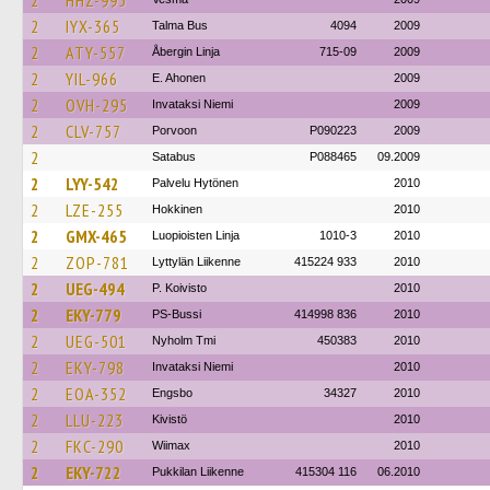
2
HHZ-995
2
IYX-365
Talma Bus
4094
2009
2
ATY-557
Åbergin Linja
715-09
2009
2
YIL-966
E. Ahonen
2009
2
OVH-295
Invataksi Niemi
2009
2
CLV-757
Porvoon
P090223
2009
2
Satabus
P088465
09.2009
2
LYY-542
Palvelu Hytönen
2010
2
LZE-255
Hokkinen
2010
2
GMX-465
Luopioisten Linja
1010-3
2010
2
ZOP-781
Lyttylän Liikenne
415224 933
2010
2
UEG-494
P. Koivisto
2010
2
EKY-779
PS-Bussi
414998 836
2010
2
UEG-501
Nyholm Tmi
450383
2010
2
EKY-798
Invataksi Niemi
2010
2
EOA-352
Engsbo
34327
2010
2
LLU-223
Kivistö
2010
2
FKC-290
Wiimax
2010
2
EKY-722
Pukkilan Liikenne
415304 116
06.2010