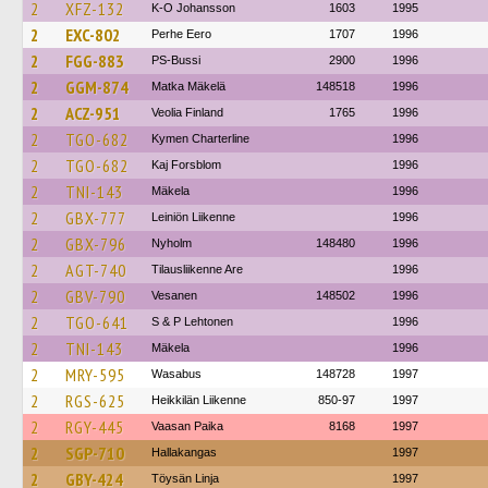
2
XFZ-132
K-O Johansson
1603
1995
2
EXC-802
Perhe Eero
1707
1996
2
FGG-883
PS-Bussi
2900
1996
2
GGM-874
Matka Mäkelä
148518
1996
2
ACZ-951
Veolia Finland
1765
1996
2
TGO-682
Kymen Charterline
1996
2
TGO-682
Kaj Forsblom
1996
2
TNI-143
Mäkela
1996
2
GBX-777
Leiniön Liikenne
1996
2
GBX-796
Nyholm
148480
1996
2
AGT-740
Tilausliikenne Are
1996
2
GBV-790
Vesanen
148502
1996
2
TGO-641
S & P Lehtonen
1996
2
TNI-143
Mäkela
1996
2
MRY-595
Wasabus
148728
1997
2
RGS-625
Heikkilän Liikenne
850-97
1997
2
RGY-445
Vaasan Paika
8168
1997
2
SGP-710
Hallakangas
1997
2
GBY-424
Töysän Linja
1997