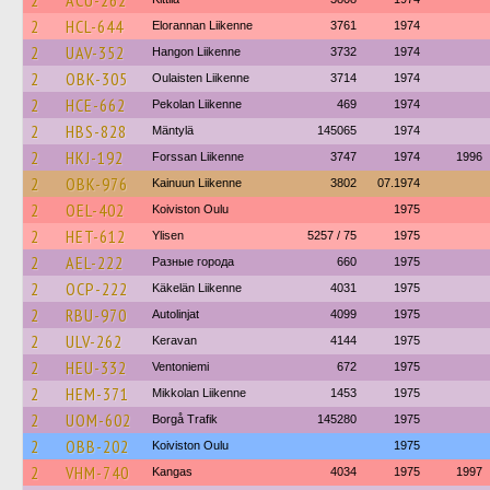
2
ACU-262
2
HCL-644
Elorannan Liikenne
3761
1974
2
UAV-352
Hangon Liikenne
3732
1974
2
OBK-305
Oulaisten Liikenne
3714
1974
2
HCE-662
Pekolan Liikenne
469
1974
2
HBS-828
Mäntylä
145065
1974
2
HKJ-192
Forssan Liikenne
3747
1974
1996
2
OBK-976
Kainuun Liikenne
3802
07.1974
2
OEL-402
Koiviston Oulu
1975
2
HET-612
Ylisen
5257 / 75
1975
2
AEL-222
Разные города
660
1975
2
OCP-222
Käkelän Liikenne
4031
1975
2
RBU-970
Autolinjat
4099
1975
2
ULV-262
Keravan
4144
1975
2
HEU-332
Ventoniemi
672
1975
2
HEM-371
Mikkolan Liikenne
1453
1975
2
UOM-602
Borgå Trafik
145280
1975
2
OBB-202
Koiviston Oulu
1975
2
VHM-740
Kangas
4034
1975
1997