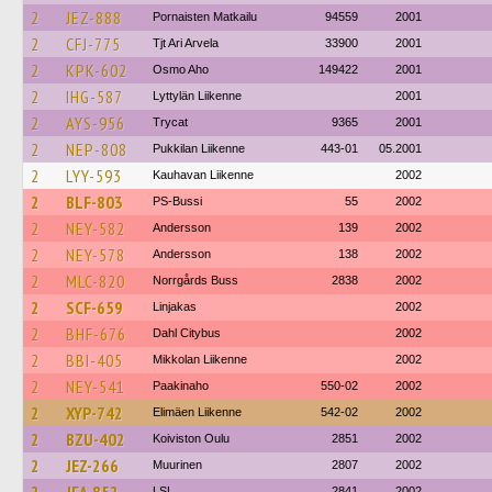
2
JEZ-888
Pornaisten Matkailu
94559
2001
2
CFJ-775
Tjt Ari Arvela
33900
2001
2
KPK-602
Osmo Aho
149422
2001
2
IHG-587
Lyttylän Liikenne
2001
2
AYS-956
Trycat
9365
2001
2
NEP-808
Pukkilan Liikenne
443-01
05.2001
2
LYY-593
Kauhavan Liikenne
2002
2
BLF-803
PS-Bussi
55
2002
2
NEY-582
Andersson
139
2002
2
NEY-578
Andersson
138
2002
2
MLC-820
Norrgårds Buss
2838
2002
2
SCF-659
Linjakas
2002
2
BHF-676
Dahl Citybus
2002
2
BBI-405
Mikkolan Liikenne
2002
2
NEY-541
Paakinaho
550-02
2002
2
XYP-742
Elimäen Liikenne
542-02
2002
2
BZU-402
Koiviston Oulu
2851
2002
2
JEZ-266
Muurinen
2807
2002
LSL
2841
2002