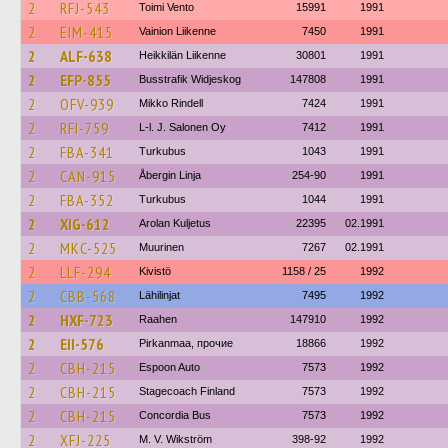
2
RFJ-543
Toimi Vento
15991
1991
2
EIM-415
Vainion Liikenne
7450
1991
2
ALF-638
Heikkilän Liikenne
30801
1991
2
EFP-855
Busstrafik Widjeskog
147808
1991
2
OFV-939
Mikko Rindell
7424
1991
2
RFI-759
L-l. J. Salonen Oy
7412
1991
2
FBA-341
Turkubus
1043
1991
2
CAN-915
Åbergin Linja
254-90
1991
2
FBA-352
Turkubus
1044
1991
2
XIG-612
Arolan Kuljetus
22395
02.1991
2
MKC-525
Muurinen
7267
02.1991
2
LLF-294
Kivistö
1158 / 25
1992
2
CBB-568
Lähilinjat
7495
1992
2
HXF-723
Raahen
147910
1992
2
EII-576
Pirkanmaa, прочие
18866
1992
2
CBH-215
Espoon Auto
7573
1992
2
CBH-215
Stagecoach Finland
7573
1992
2
CBH-215
Concordia Bus
7573
1992
2
XFJ-225
M. V. Wikström
398-92
1992