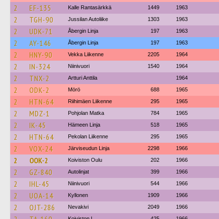
2
EF-135
Kalle Rantasärkkä
1449
1963
2
TGH-90
Jussilan Autoliike
1303
1963
2
UDK-71
Åbergin Linja
197
1963
2
AY-146
Åbergin Linja
197
1963
2
HNY-90
Vekka Liikenne
2205
1964
2
IN-324
Niinivuori
1540
1964
2
TNX-2
Artturi Anttila
1964
2
ODK-2
Mörö
688
1965
2
HTN-64
Riihimäen Liikenne
295
1965
2
MDZ-1
Pohjolan Matka
784
1965
2
IK-45
Hämeen Linja
518
1965
2
HTN-64
Pekolan Liikenne
295
1965
2
VOX-24
Järviseudun Linja
2298
1966
2
OOK-2
Koiviston Oulu
202
1966
2
GZ-840
Autolinjat
399
1966
2
IHL-45
Niinivuori
544
1966
2
UOA-14
Kyllonen
1909
1966
2
OJT-286
Nevakivi
2049
1966
Koiviston L
425
1966