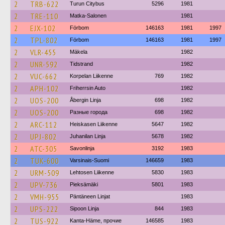
2
TRB-622
Turun Citybus
5296
1981
2
TRE-110
Matka-Salonen
1981
2
EJX-102
Förbom
146163
1981
1997
2
TPL-802
Förbom
146163
1981
1997
2
VLR-455
Mäkela
1982
2
UNR-592
Tidstrand
1982
2
VUC-662
Korpelan Liikenne
769
1982
2
APH-102
Friherrsin Auto
1982
2
UOS-200
Åbergin Linja
698
1982
2
UOS-200
Разные города
698
1982
2
ARC-112
Heiskasen Liikenne
5647
1982
2
UPJ-802
Juhanilan Linja
5678
1982
2
ATC-305
Savonlinja
3192
1983
2
TUK-600
Varsinais-Suomi
146659
1983
2
URM-509
Lehtosen Liikenne
5830
1983
2
UPV-736
Pieksämäki
5801
1983
2
VMH-955
Päntäneen Linjat
1983
2
UPS-222
Sipoon Linja
844
1983
2
TUS-922
Kanta-Häme, прочие
146585
1983