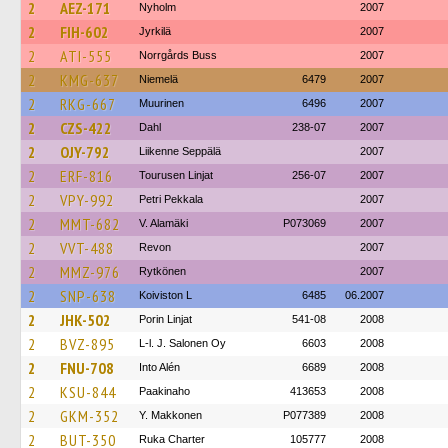
2
AEZ-171
Nyholm
2007
2
FIH-602
Jyrkilä
2007
2
ATI-555
Norrgårds Buss
2007
2
KMG-637
Niemelä
6479
2007
2
RKG-667
Muurinen
6496
2007
2
CZS-422
Dahl
238-07
2007
2
OJY-792
Liikenne Seppälä
2007
2
ERF-816
Tourusen Linjat
256-07
2007
2
VPY-992
Petri Pekkala
2007
2
MMT-682
V. Alamäki
P073069
2007
2
VVT-488
Revon
2007
2
MMZ-976
Rytkönen
2007
2
SNP-638
Koiviston L
6485
06.2007
2
JHK-502
Porin Linjat
541-08
2008
2
BVZ-895
L-l. J. Salonen Oy
6603
2008
2
FNU-708
Into Alén
6689
2008
2
KSU-844
Paakinaho
413653
2008
2
GKM-352
Y. Makkonen
P077389
2008
2
BUT-350
Ruka Charter
105777
2008