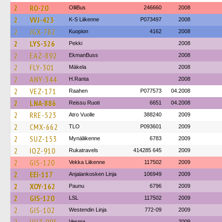
2
RO-20
OlliBus
246660
2008
2
VVJ-423
K-S Liikenne
P073497
2008
2
JGX-782
Kuopion
4162
2008
2
LYS-326
Pekki
2008
2
EAZ-892
EkmanBuss
2008
2
FLY-301
Mäkela
2008
2
ANY-344
H.Ranta
2008
2
VEZ-171
Raahen
P077573
04.2008
2
LNA-886
Reissu Ruoti
6651
04.2008
2
RRE-523
Atro Vuolle
388240
2009
2
CMX-662
TLO
P093601
2009
2
SUZ-153
Mynäliikenne
6783
2009
2
IOZ-910
Rukatravels
414285 645
2009
2
GIS-120
Vekka Liikenne
117502
2009
2
EEI-117
Anjalankosken Linja
106949
2009
2
XOY-162
Paunu
6796
2009
2
GIS-120
LSL
117502
2009
2
GIS-102
Westendin Linja
772-09
2009
Vesma
2009