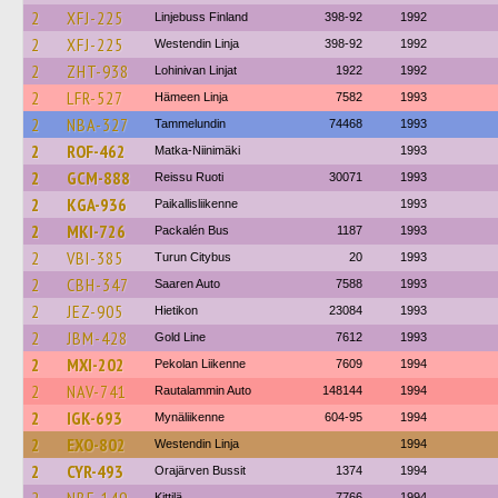
2
XFJ-225
Linjebuss Finland
398-92
1992
2
XFJ-225
Westendin Linja
398-92
1992
2
ZHT-938
Lohinivan Linjat
1922
1992
2
LFR-527
Hämeen Linja
7582
1993
2
NBA-327
Tammelundin
74468
1993
2
ROF-462
Matka-Niinimäki
1993
2
GCM-888
Reissu Ruoti
30071
1993
2
KGA-936
Paikallisliikenne
1993
2
MKI-726
Packalén Bus
1187
1993
2
VBI-385
Turun Citybus
20
1993
2
CBH-347
Saaren Auto
7588
1993
2
JEZ-905
Hietikon
23084
1993
2
JBM-428
Gold Line
7612
1993
2
MXI-202
Pekolan Liikenne
7609
1994
2
NAV-741
Rautalammin Auto
148144
1994
2
IGK-693
Mynäliikenne
604-95
1994
2
EXO-802
Westendin Linja
1994
2
CYR-493
Orajärven Bussit
1374
1994
Kittilä
7766
1994