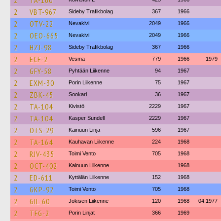
2
TA-160
2
VBT-967
Sideby Trafikbolag
367
1966
2
OTV-22
Nevakivi
2049
1966
2
OEO-665
Nevakivi
2049
1966
2
HZJ-98
Sideby Trafikbolag
367
1966
2
ECF-2
Vesma
779
1966
1979
2
GFY-58
Pyhtään Liikenne
94
1967
2
EXM-30
Porin Liikenne
75
1967
2
ZBK-45
Sookari
36
1967
2
TA-104
Kivistö
2229
1967
2
TA-104
Kasper Sundell
2229
1967
2
OTS-29
Kainuun Linja
596
1967
2
TA-164
Kauhavan Liikenne
224
1968
2
RJV-435
Toimi Vento
705
1968
2
OCT-402
Kainuun Liikenne
1968
2
ED-611
Kyttälän Liikenne
152
1968
2
GKP-92
Toimi Vento
705
1968
2
GIL-60
Jokisen Liikenne
120
1968
04.1977
2
TFG-2
Porin Linjat
366
1969