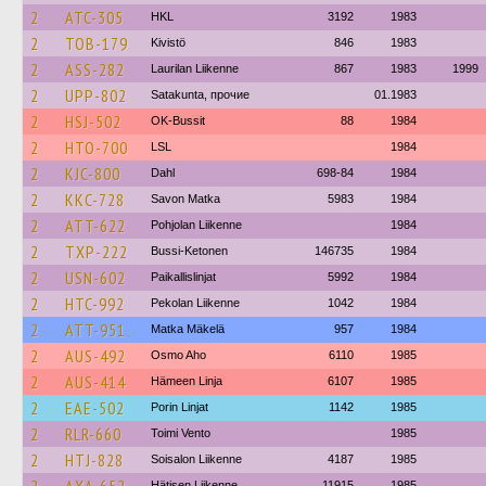
2
ATC-305
HKL
3192
1983
2
TOB-179
Kivistö
846
1983
2
ASS-282
Laurilan Liikenne
867
1983
1999
2
UPP-802
Satakunta, прочие
01.1983
2
HSJ-502
OK-Bussit
88
1984
2
HTO-700
LSL
1984
2
KJC-800
Dahl
698-84
1984
2
KKC-728
Savon Matka
5983
1984
2
ATT-622
Pohjolan Liikenne
1984
2
TXP-222
Bussi-Ketonen
146735
1984
2
USN-602
Paikallislinjat
5992
1984
2
HTC-992
Pekolan Liikenne
1042
1984
2
ATT-951
Matka Mäkelä
957
1984
2
AUS-492
Osmo Aho
6110
1985
2
AUS-414
Hämeen Linja
6107
1985
2
EAE-502
Porin Linjat
1142
1985
2
RLR-660
Toimi Vento
1985
2
HTJ-828
Soisalon Liikenne
4187
1985
Hätisen Liikenne
11915
1985