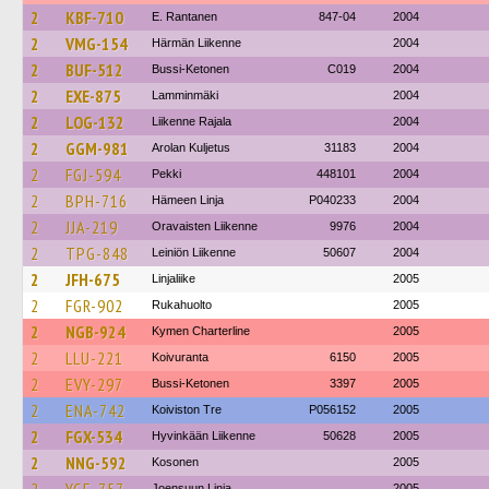
2
KBF-710
E. Rantanen
847-04
2004
2
VMG-154
Härmän Liikenne
2004
2
BUF-512
Bussi-Ketonen
C019
2004
2
EXE-875
Lamminmäki
2004
2
LOG-132
Liikenne Rajala
2004
2
GGM-981
Arolan Kuljetus
31183
2004
2
FGJ-594
Pekki
448101
2004
2
BPH-716
Hämeen Linja
P040233
2004
2
JJA-219
Oravaisten Liikenne
9976
2004
2
TPG-848
Leiniön Liikenne
50607
2004
2
JFH-675
Linjaliike
2005
2
FGR-902
Rukahuolto
2005
2
NGB-924
Kymen Charterline
2005
2
LLU-221
Koivuranta
6150
2005
2
EVY-297
Bussi-Ketonen
3397
2005
2
ENA-742
Koiviston Tre
P056152
2005
2
FGX-534
Hyvinkään Liikenne
50628
2005
2
NNG-592
Kosonen
2005
Joensuun Linja
2005