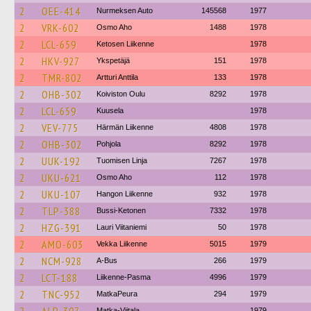
2
OEE-414
Nurmeksen Auto
145568
1977
2
VRK-602
Osmo Aho
1488
1978
2
LCL-659
Ketosen Liikenne
1978
2
HKV-927
Ykspetäjä
151
1978
2
TMR-802
Artturi Anttila
133
1978
2
OHB-302
Koiviston Oulu
8292
1978
2
LCL-659
Kuusela
1978
2
VEV-775
Härmän Liikenne
4808
1978
2
OHB-302
Pohjola
8292
1978
2
UUK-192
Tuomisen Linja
7267
1978
2
UKU-621
Osmo Aho
112
1978
2
UKU-107
Hangon Liikenne
932
1978
2
TLP-388
Bussi-Ketonen
7332
1978
2
HZG-391
Lauri Viitaniemi
50
1978
2
AMO-603
Vekka Liikenne
5015
1979
2
NCM-928
A-Bus
266
1979
2
LCT-188
Liikenne-Pasma
4996
1979
2
TNC-952
MatkaPeura
294
1979
Matka-Viitala
1979