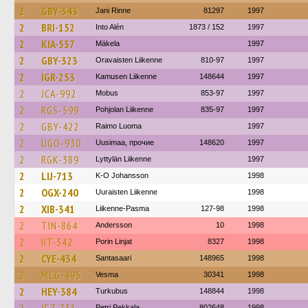
2
GBY-343
Jani Rinne
81297
1997
2
BRI-152
Into Alén
1873 / 152
1997
2
KIA-537
Mäkela
1997
2
GBY-323
Oravaisten Liikenne
810-97
1997
2
IGR-253
Kamusen Liikenne
148644
1997
2
JCA-992
Mobus
853-97
1997
2
RGS-599
Pohjolan Liikenne
835-97
1997
2
GBY-422
Raimo Luoma
1997
2
UGO-930
Uusimaa, прочие
148620
1997
2
RGK-389
Lyttylän Liikenne
1997
2
LIJ-713
K-O Johansson
1998
2
OGX-240
Uuraisten Liikenne
1998
2
XIB-341
Liikenne-Pasma
127-98
1998
2
TIN-864
Andersson
10
1998
2
IIT-342
Porin Linjat
8327
1998
2
CYE-434
Santasaari
148965
1998
2
MCG-495
Vesma
30341
1998
2
HEY-384
Turkubus
148844
1998
Petri Pekkala
802648
1998