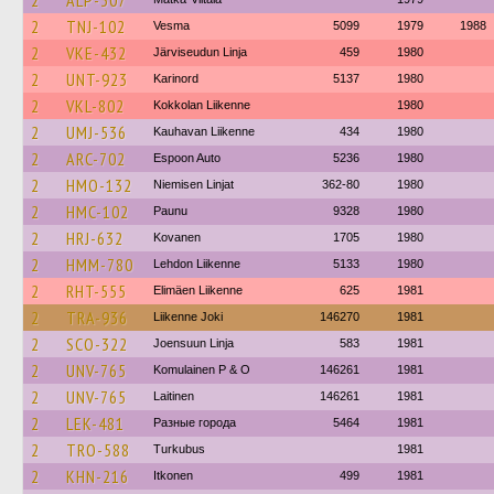
2
ALP-307
2
TNJ-102
Vesma
5099
1979
1988
2
VKE-432
Järviseudun Linja
459
1980
2
UNT-923
Karinord
5137
1980
2
VKL-802
Kokkolan Liikenne
1980
2
UMJ-536
Kauhavan Liikenne
434
1980
2
ARC-702
Espoon Auto
5236
1980
2
HMO-132
Niemisen Linjat
362-80
1980
2
HMC-102
Paunu
9328
1980
2
HRJ-632
Kovanen
1705
1980
2
HMM-780
Lehdon Liikenne
5133
1980
2
RHT-555
Elimäen Liikenne
625
1981
2
TRA-936
Liikenne Joki
146270
1981
2
SCO-322
Joensuun Linja
583
1981
2
UNV-765
Komulainen P & O
146261
1981
2
UNV-765
Laitinen
146261
1981
2
LEK-481
Разные города
5464
1981
2
TRO-588
Turkubus
1981
2
KHN-216
Itkonen
499
1981