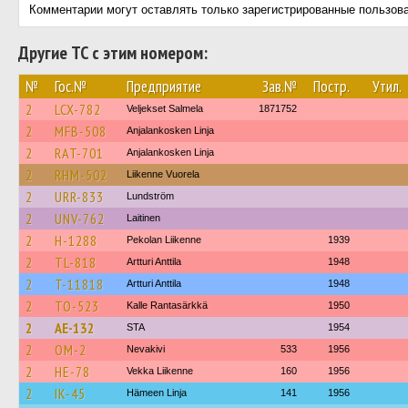
Комментарии могут оставлять только зарегистрированные пользов
Другие ТС с этим номером:
№
Гос.№
Предприятие
Зав.№
Постр.
Утил.
2
LCX-782
Veljekset Salmela
1871752
2
MFB-508
Anjalankosken Linja
2
RAT-701
Anjalankosken Linja
2
RHM-502
Liikenne Vuorela
2
URR-833
Lundström
2
UNV-762
Laitinen
2
H-1288
Pekolan Liikenne
1939
2
TL-818
Artturi Anttila
1948
2
T-11818
Artturi Anttila
1948
2
TO-523
Kalle Rantasärkkä
1950
2
AE-132
STA
1954
2
OM-2
Nevakivi
533
1956
2
HE-78
Vekka Liikenne
160
1956
2
IK-45
Hämeen Linja
141
1956