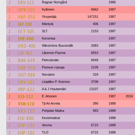
2
EBV-111
Ragnar Norrgård
1986
2
OPR-502
Kyllonen
6662
1987
2
HXP-930
Ykspetäjä
147151
1987
2
IAT-202
Mäntylä
406
1987
2
EET-505
SLT
2153
1987
2
EHE-800
Kurumaa
1987
2
UXO-400
Wikströms Busstrafik
2083
1987
2
LJR-961
Liikenne-Pasma
6553
1987
2
BHK-639
Pieksämäki
6649
1987
2
UXB-950
Разные города
2109
1987
2
OOT-888
Nevakivi
318
1987
2
HXV-102
Linjaliike P. Koivisto
3708
1987
2
VRP-622
A & J Hautamäki
13107
1987
2
KJS-112
E. Ahonen
1987
2016
2
VSN-120
Tjt Ari Arvela
366
1988
2
KKS-102
Pohjolan Matka
583
1988
2
EHJ-800
Keskimatkat
1988
2
EHP-102
Vesma
6715
1988
2
EHP-102
TLO
6715
1988