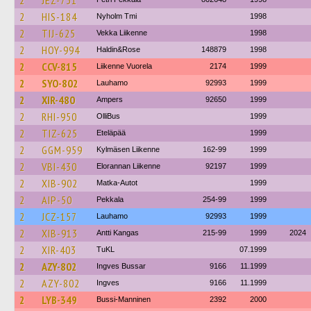
2
JEZ-731
2
HIS-184
Nyholm Tmi
1998
2
TIJ-625
Vekka Liikenne
1998
2
HOY-994
Haldin&Rose
148879
1998
2
CCV-815
Liikenne Vuorela
2174
1999
2
SYO-802
Lauhamo
92993
1999
2
XIR-480
Ampers
92650
1999
2
RHI-950
OlliBus
1999
2
TIZ-625
Eteläpää
1999
2
GGM-959
Kylmäsen Liikenne
162-99
1999
2
VBI-430
Elorannan Liikenne
92197
1999
2
XIB-902
Matka-Autot
1999
2
AIP-50
Pekkala
254-99
1999
2
JCZ-157
Lauhamo
92993
1999
2
XIB-913
Antti Kangas
215-99
1999
2024
2
XIR-403
TuKL
07.1999
2
AZY-802
Ingves Bussar
9166
11.1999
2
AZY-802
Ingves
9166
11.1999
2
LYB-349
Bussi-Manninen
2392
2000