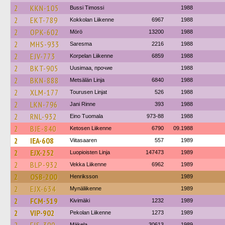
2
KKN-105
Bussi Timossi
1988
2
EKT-789
Kokkolan Liikenne
6967
1988
2
OPK-602
Mörö
13200
1988
2
MHS-933
Saresma
2216
1988
2
EJV-773
Korpelan Liikenne
6859
1988
2
BKT-905
Uusimaa, прочие
1988
2
BKN-888
Metsälän Linja
6840
1988
2
XLM-177
Tourusen Linjat
526
1988
2
LKN-796
Jani Rinne
393
1988
2
RNL-932
Eino Tuomala
973-88
1988
2
BJE-840
Ketosen Liikenne
6790
09.1988
2
IEA-608
Viitasaaren
557
1989
2
EJX-252
Luopioisten Linja
147473
1989
2
BLP-932
Vekka Liikenne
6962
1989
2
OSB-200
Henriksson
1989
2
EJX-634
Mynäliikenne
1989
2
FCM-519
Kivimäki
1232
1989
2
VIP-902
Pekolan Liikenne
1273
1989
Mäkela
30613
1989