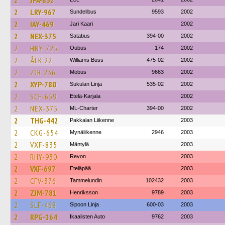
2
JFA-852
2
LRY-967
Sundellbus
9593
2002
2
IAY-469
Jari Kaari
2002
2
NEX-375
Satabus
394-00
2002
2
HNY-725
Oubus
174
2002
2
ÅLK 22
Williams Buss
475-02
2002
2
ZJR-236
Mobus
9663
2002
2
XYP-780
Sukulan Linja
535-02
2002
2
SCF-659
Etelä-Karjala
2002
2
NEX-375
ML-Charter
394-00
2002
2
THG-442
Pakkalan Liikenne
2003
2
CKG-654
Mynäliikenne
2946
2003
2
VXF-835
Mäntylä
2003
2
RHY-930
Revon
2003
2
VXF-697
Eteläpää
2003
2
CFV-376
Tammelundin
102432
2003
2
ZJM-781
Henriksson
9789
2003
2
SLF-468
Sipoon Linja
600-03
2003
2
RPG-164
Ikaalisten Auto
9762
2003