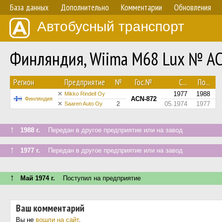
База данных
Дополнительно
Комментарии
Обновления
Автобусный транспорт
Финляндия, Wiima M68 Lux № A
Регион
Предприятие
№
Гос.№
С...
По...
1977
1988
Mikko Rindell Oy
ACN-872
Финляндия
2
05.1974
1977
Saaren Auto Oy
↑
1988 г.
Передан в другое предприятие или на завод
↑
1977 г.
Передан в другое предприятие или на завод
↑
Май 1974 г.
Поступил на предприятие
Ваш комментарий
Вы не
вошли на сайт
.