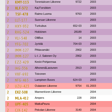
2
KMY-113
Toreniuksen Liikenne
9722
2003
2
XLF-372
Kaj Forsblom
2003
2
TSF-478
Raimo Luoma
9763
2003
2
LLT-177
Suorsan Liikenne
2003
2
HXY-932
Turkubus
652-03
2003
2
RHG-524
Hokkinen
28189
2003
2
VLI-548
OlliBus
14
2003
2
YFG-702
Jyrkilä
704-03
2003
2
IMM-127
Pihlavamäki
2902
2003
2
IMM-127
L-l. J. Salonen Oy
2902
2003
2
EZZ-429
Keski-Pohjanmaa
2003
2
IAG-356
Alhonen&Lastunen
2913
2003
2
VXF-692
Toivonen
2003
2
NFG-465
Lampinen Buses
624-03
2003
2
UZU-423
Oulaisten Liikenne
9754
01.2003
2
EXZ-308
Mannerkiven Liikenne
2004
2
MLA-412
Ampers
228
2004
2
UPF-405
MatkaPeura
2004
2
CJX-142
Pekolan Liikenne
3140
2004