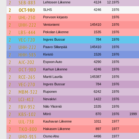
2
SEB-883
Lehtosen Liikenne
4124
12.1975
2
OCT-980
SLHS
4246
1976
2
UHL-250
Porvoon kirjasto
1976
2
UHH-222
Ventoniemi
145410
1976
2
LBS-444
Pekolan Liikenne
1535
1976
2
VEC-720
Ingves Bussar
784
1976
2
UHH-222
Paavo Sillanpää
145410
1976
2
HHH-585
Kivistö
1526
1976
2
AJC-202
Espoon Auto
4290
1976
2
OCT-980
Karhun Liikenne
4246
1976
2
RCE-265
Martti Laurila
145387
1976
2
VEC-270
Ingves Bussar
784
1976
2
MBM-322
Ruponen
6242
1976
2
LCJ-412
Nevakivi
1422
1976
2
FBV-952
Niilo Ylisirniö
1535
1976
2
KBS-102
Mörö
870
1976
1999
2
UJL-738
Kauhavan Liikenne
1011
1977
2
TKO-800
Hakasen Liikenne
897
1977
2
UHO-915
Osmo Aho
4496
1977