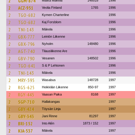
2
GGM-874
Matka Mäkelä
148518
1996
2
ACZ-951
Veolia Finland
1765
1996
2
TGO-682
Kymen Charterline
1996
2
TGO-682
Kaj Forsblom
1996
2
TNI-143
Mäkela
1996
2
GBX-777
Leiniön Liikenne
1996
2
GBX-796
Nyholm
148480
1996
2
AGT-740
Tilausliikenne Are
1996
2
GBV-790
Vesanen
148502
1996
2
TGO-641
S & P Lehtonen
1996
2
TNI-143
Mäkela
1996
2
MRY-595
Wasabus
148728
1997
2
RGS-625
Heikkilän Liikenne
850-97
1997
2
RGY-445
Vaasan Paika
8168
1997
2
SGP-710
Hallakangas
1997
2
GBY-424
Töysän Linja
1997
2
GBY-343
Jani Rinne
81297
1997
2
BRI-152
Into Alén
1873 / 152
1997
2
KIA-537
Mäkela
1997