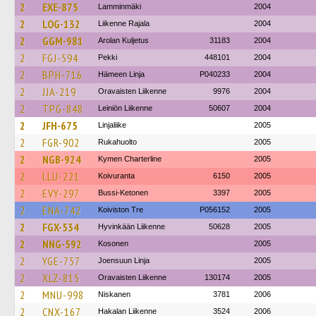
2
EXE-875
Lamminmäki
2004
2
LOG-132
Liikenne Rajala
2004
2
GGM-981
Arolan Kuljetus
31183
2004
2
FGJ-594
Pekki
448101
2004
2
BPH-716
Hämeen Linja
P040233
2004
2
JJA-219
Oravaisten Liikenne
9976
2004
2
TPG-848
Leiniön Liikenne
50607
2004
2
JFH-675
Linjaliike
2005
2
FGR-902
Rukahuolto
2005
2
NGB-924
Kymen Charterline
2005
2
LLU-221
Koivuranta
6150
2005
2
EVY-297
Bussi-Ketonen
3397
2005
2
ENA-742
Koiviston Tre
P056152
2005
2
FGX-534
Hyvinkään Liikenne
50628
2005
2
NNG-592
Kosonen
2005
2
YGE-757
Joensuun Linja
2005
2
XLZ-815
Oravaisten Liikenne
130174
2005
2
MNU-998
Niskanen
3781
2006
2
CNX-167
Hakalan Liikenne
3524
2006