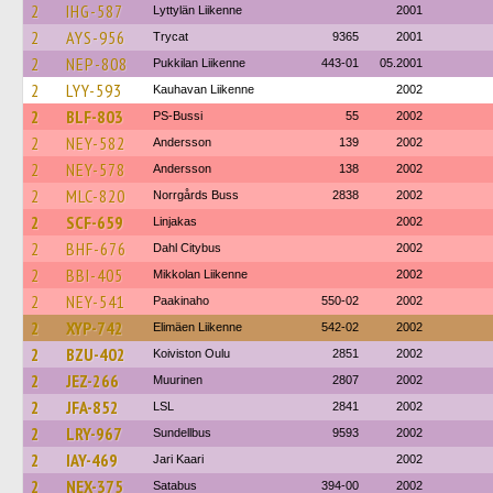
2
IHG-587
Lyttylän Liikenne
2001
2
AYS-956
Trycat
9365
2001
2
NEP-808
Pukkilan Liikenne
443-01
05.2001
2
LYY-593
Kauhavan Liikenne
2002
2
BLF-803
PS-Bussi
55
2002
2
NEY-582
Andersson
139
2002
2
NEY-578
Andersson
138
2002
2
MLC-820
Norrgårds Buss
2838
2002
2
SCF-659
Linjakas
2002
2
BHF-676
Dahl Citybus
2002
2
BBI-405
Mikkolan Liikenne
2002
2
NEY-541
Paakinaho
550-02
2002
2
XYP-742
Elimäen Liikenne
542-02
2002
2
BZU-402
Koiviston Oulu
2851
2002
2
JEZ-266
Muurinen
2807
2002
2
JFA-852
LSL
2841
2002
2
LRY-967
Sundellbus
9593
2002
2
IAY-469
Jari Kaari
2002
2
NEX-375
Satabus
394-00
2002