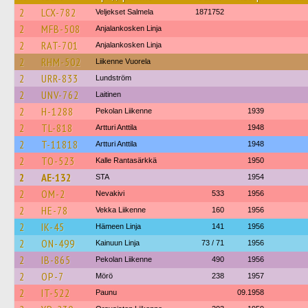
2
LCX-782
Veljekset Salmela
1871752
2
MFB-508
Anjalankosken Linja
2
RAT-701
Anjalankosken Linja
2
RHM-502
Liikenne Vuorela
2
URR-833
Lundström
2
UNV-762
Laitinen
2
H-1288
Pekolan Liikenne
1939
2
TL-818
Artturi Anttila
1948
2
T-11818
Artturi Anttila
1948
2
TO-523
Kalle Rantasärkkä
1950
2
AE-132
STA
1954
2
OM-2
Nevakivi
533
1956
2
HE-78
Vekka Liikenne
160
1956
2
IK-45
Hämeen Linja
141
1956
2
ON-499
Kainuun Linja
73 / 71
1956
2
IB-865
Pekolan Liikenne
490
1956
2
OP-7
Mörö
238
1957
2
IT-522
Paunu
09.1958