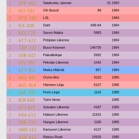
2
UPP-802
Satakunta, прочие
01.1983
2
HSJ-502
OK-Bussit
88
1984
2
HTO-700
LSL
1984
2
KJC-800
Dahl
698-84
1984
2
KKC-728
Savon Matka
5983
1984
2
ATT-622
Pohjolan Liikenne
1984
2
TXP-222
Bussi-Ketonen
146735
1984
2
USN-602
Paikallislinjat
5992
1984
2
HTC-992
Pekolan Liikenne
1042
1984
2
ATT-951
Matka Mäkelä
957
1984
2
AUS-492
Osmo Aho
6110
1985
2
AUS-414
Hämeen Linja
6107
1985
2
EAE-502
Porin Linjat
1142
1985
2
RLR-660
Toimi Vento
1985
2
HTJ-828
Soisalon Liikenne
4187
1985
2
AXA-652
Hätisen Liikenne
11915
1985
2
UUK-532
Hangon Liikenne
1190
1985
2
OMV-163
Kamusen Liikenne
4137
1985
2
OGB-622
Reissu Ruoti
10925
1985