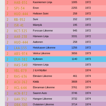
2
HAB-851
Kasiniemen Linja
1005
1972
2
SPJ-34
Enon
2255
1972
2
HUO-444
Hellsten Soini
258
1972
2
RB-952
Suni
152
1972
2
ISR-41
Mäntylä
195
1972
2
HCT-325
Forssan Liikenne
945
1972
2
AAR-238
Hämeen Linja
3331
1972
2
HUO-444
Aaltonen
258
1972
2
LAA-155
Heiskasen Liikenne
1256
1972
2
ABS-974
Vekka Liikenne
3656
1973
2
OLH-582
Kyllonen
1140
1973
2
HAS-549
Hämeen Linja
1973
2
VBL-879
J & A Mylläri
1974
2
RAS-636
Elimäen Liikenne
461
1974
2
ACU-262
Kittilä
3808
1974
2
HCL-644
Elorannan Liikenne
3761
1974
2
ACN-872
Saaren Auto
3746
1974
2
UAV-352
Hangon Liikenne
3732
1974
2
OBK-305
Oulaisten Liikenne
3714
1974