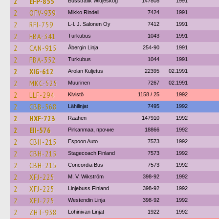
2
EFP-855
Busstrafik Widjeskog
147808
1991
2
OFV-939
Mikko Rindell
7424
1991
2
RFI-759
L-l. J. Salonen Oy
7412
1991
2
FBA-341
Turkubus
1043
1991
2
CAN-915
Åbergin Linja
254-90
1991
2
FBA-352
Turkubus
1044
1991
2
XIG-612
Arolan Kuljetus
22395
02.1991
2
MKC-525
Muurinen
7267
02.1991
2
LLF-294
Kivistö
1158 / 25
1992
2
CBB-568
Lähilinjat
7495
1992
2
HXF-723
Raahen
147910
1992
2
EII-576
Pirkanmaa, прочие
18866
1992
2
CBH-215
Espoon Auto
7573
1992
2
CBH-215
Stagecoach Finland
7573
1992
2
CBH-215
Concordia Bus
7573
1992
2
XFJ-225
M. V. Wikström
398-92
1992
2
XFJ-225
Linjebuss Finland
398-92
1992
2
XFJ-225
Westendin Linja
398-92
1992
2
ZHT-938
Lohinivan Linjat
1922
1992