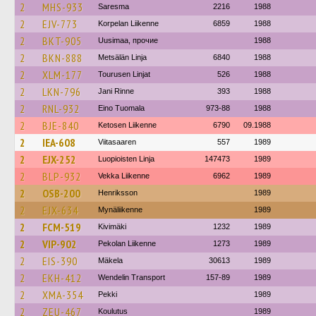
2
MHS-933
Saresma
2216
1988
2
EJV-773
Korpelan Liikenne
6859
1988
2
BKT-905
Uusimaa, прочие
1988
2
BKN-888
Metsälän Linja
6840
1988
2
XLM-177
Tourusen Linjat
526
1988
2
LKN-796
Jani Rinne
393
1988
2
RNL-932
Eino Tuomala
973-88
1988
2
BJE-840
Ketosen Liikenne
6790
09.1988
2
IEA-608
Viitasaaren
557
1989
2
EJX-252
Luopioisten Linja
147473
1989
2
BLP-932
Vekka Liikenne
6962
1989
2
OSB-200
Henriksson
1989
2
EJX-634
Mynäliikenne
1989
2
FCM-519
Kivimäki
1232
1989
2
VIP-902
Pekolan Liikenne
1273
1989
2
EIS-390
Mäkela
30613
1989
2
EKH-412
Wendelin Transport
157-89
1989
2
XMA-354
Pekki
1989
2
ZEU-467
Koulutus
1989