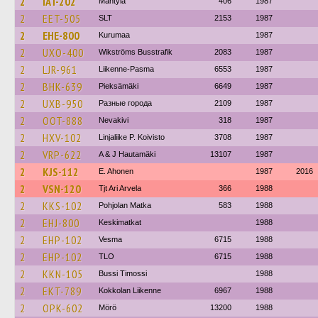
2
IAT-202
Mäntylä
406
1987
2
EET-505
SLT
2153
1987
2
EHE-800
Kurumaa
1987
2
UXO-400
Wikströms Busstrafik
2083
1987
2
LJR-961
Liikenne-Pasma
6553
1987
2
BHK-639
Pieksämäki
6649
1987
2
UXB-950
Разные города
2109
1987
2
OOT-888
Nevakivi
318
1987
2
HXV-102
Linjaliike P. Koivisto
3708
1987
2
VRP-622
A & J Hautamäki
13107
1987
2
KJS-112
E. Ahonen
1987
2016
2
VSN-120
Tjt Ari Arvela
366
1988
2
KKS-102
Pohjolan Matka
583
1988
2
EHJ-800
Keskimatkat
1988
2
EHP-102
Vesma
6715
1988
2
EHP-102
TLO
6715
1988
2
KKN-105
Bussi Timossi
1988
2
EKT-789
Kokkolan Liikenne
6967
1988
2
OPK-602
Mörö
13200
1988