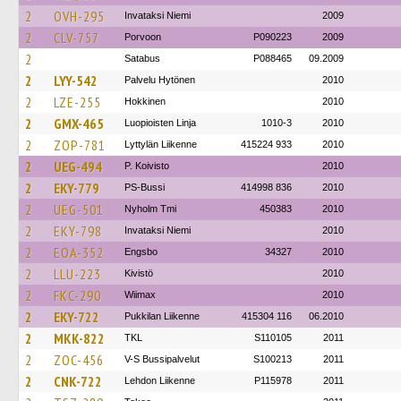
2
OVH-295
Invataksi Niemi
2009
2
CLV-757
Porvoon
P090223
2009
2
Satabus
P088465
09.2009
2
LYY-542
Palvelu Hytönen
2010
2
LZE-255
Hokkinen
2010
2
GMX-465
Luopioisten Linja
1010-3
2010
2
ZOP-781
Lyttylän Liikenne
415224 933
2010
2
UEG-494
P. Koivisto
2010
2
EKY-779
PS-Bussi
414998 836
2010
2
UEG-501
Nyholm Tmi
450383
2010
2
EKY-798
Invataksi Niemi
2010
2
EOA-352
Engsbo
34327
2010
2
LLU-223
Kivistö
2010
2
FKC-290
Wiimax
2010
2
EKY-722
Pukkilan Liikenne
415304 116
06.2010
2
MKK-822
TKL
S110105
2011
2
ZOC-456
V-S Bussipalvelut
S100213
2011
2
CNK-722
Lehdon Liikenne
P115978
2011