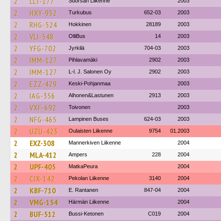
2
LLT-177
Suorsan Liikenne
2003
2
HXY-932
Turkubus
652-03
2003
2
RHG-524
Hokkinen
28189
2003
2
VLI-548
OlliBus
14
2003
2
YFG-702
Jyrkilä
704-03
2003
2
IMM-127
Pihlavamäki
2902
2003
2
IMM-127
L-l. J. Salonen Oy
2902
2003
2
EZZ-429
Keski-Pohjanmaa
2003
2
IAG-356
Alhonen&Lastunen
2913
2003
2
VXF-692
Toivonen
2003
2
NFG-465
Lampinen Buses
624-03
2003
2
UZU-423
Oulaisten Liikenne
9754
01.2003
2
EXZ-308
Mannerkiven Liikenne
2004
2
MLA-412
Ampers
228
2004
2
UPF-405
MatkaPeura
2004
2
CJX-142
Pekolan Liikenne
3140
2004
2
KBF-710
E. Rantanen
847-04
2004
2
VMG-154
Härmän Liikenne
2004
2
BUF-512
Bussi-Ketonen
C019
2004