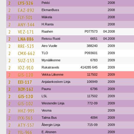
2
LYS-326
Pekki
2008
2
EAZ-892
EkmanBuss
2008
2
FLY-301
Mäkela
2008
2
ANY-344
H.Ranta
2008
2
VEZ-171
Raahen
P077573
04.2008
2
LNA-886
Reissu Ruoti
6651
04.2008
2
RRE-523
Atro Vuolle
388240
2009
2
CMX-662
TLO
P093601
2009
2
SUZ-153
Mynäliikenne
6783
2009
2
IOZ-910
Rukatravels
414285 645
2009
2
GIS-120
Vekka Liikenne
117502
2009
2
EEI-117
Anjalankosken Linja
106949
2009
2
XOY-162
Paunu
6796
2009
2
GIS-120
LSL
117502
2009
2
GIS-102
Westendin Linja
772-09
2009
2
HHZ-995
Vesma
2009
2
IYX-365
Talma Bus
4094
2009
2
ATY-557
Åbergin Linja
715-09
2009
2
YIL-966
E. Ahonen
2009