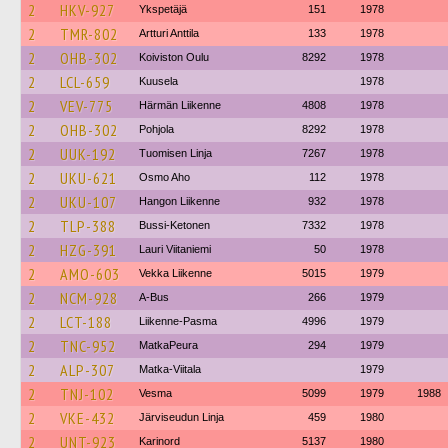
2
HKV-927
Ykspetäjä
151
1978
2
TMR-802
Artturi Anttila
133
1978
2
OHB-302
Koiviston Oulu
8292
1978
2
LCL-659
Kuusela
1978
2
VEV-775
Härmän Liikenne
4808
1978
2
OHB-302
Pohjola
8292
1978
2
UUK-192
Tuomisen Linja
7267
1978
2
UKU-621
Osmo Aho
112
1978
2
UKU-107
Hangon Liikenne
932
1978
2
TLP-388
Bussi-Ketonen
7332
1978
2
HZG-391
Lauri Viitaniemi
50
1978
2
AMO-603
Vekka Liikenne
5015
1979
2
NCM-928
A-Bus
266
1979
2
LCT-188
Liikenne-Pasma
4996
1979
2
TNC-952
MatkaPeura
294
1979
2
ALP-307
Matka-Viitala
1979
2
TNJ-102
Vesma
5099
1979
1988
2
VKE-432
Järviseudun Linja
459
1980
2
UNT-923
Karinord
5137
1980