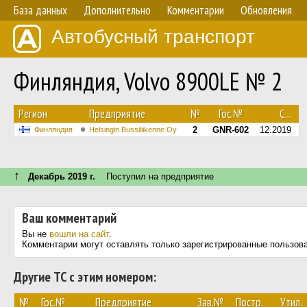
База данных
Дополнительно
Комментарии
Обновления
Автобусный транспорт
Финляндия, Volvo 8900LE № 2
Регион
Предприятие
№
Гос.№
С...
2
GNR-602
12.2019
Финляндия
Helsingin Bussiliikenne Oy
↑
Декабрь 2019 г.
Поступил на предприятие
Ваш комментарий
Вы не
вошли на сайт
.
Комментарии могут оставлять только зарегистрированные пользов
Другие ТС с этим номером:
№
Гос.№
Предприятие
Зав.№
Постр.
Утил.