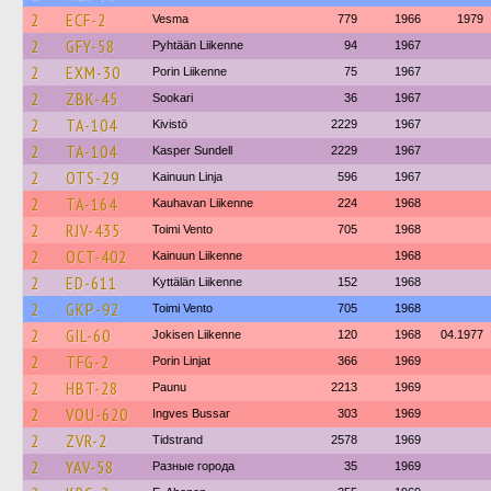
2
ECF-2
Vesma
779
1966
1979
2
GFY-58
Pyhtään Liikenne
94
1967
2
EXM-30
Porin Liikenne
75
1967
2
ZBK-45
Sookari
36
1967
2
TA-104
Kivistö
2229
1967
2
TA-104
Kasper Sundell
2229
1967
2
OTS-29
Kainuun Linja
596
1967
2
TA-164
Kauhavan Liikenne
224
1968
2
RJV-435
Toimi Vento
705
1968
2
OCT-402
Kainuun Liikenne
1968
2
ED-611
Kyttälän Liikenne
152
1968
2
GKP-92
Toimi Vento
705
1968
2
GIL-60
Jokisen Liikenne
120
1968
04.1977
2
TFG-2
Porin Linjat
366
1969
2
HBT-28
Paunu
2213
1969
2
VOU-620
Ingves Bussar
303
1969
2
ZVR-2
Tidstrand
2578
1969
2
YAV-58
Разные города
35
1969