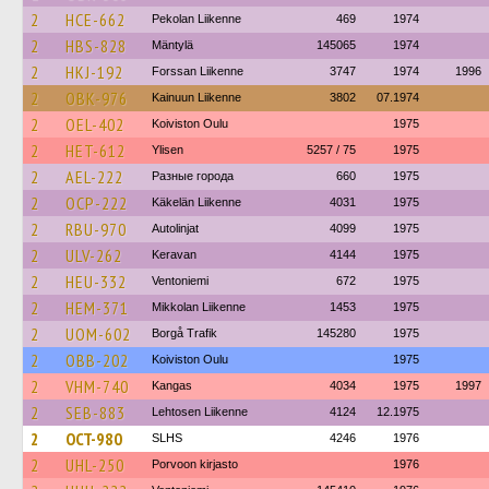
2
HCE-662
Pekolan Liikenne
469
1974
2
HBS-828
Mäntylä
145065
1974
2
HKJ-192
Forssan Liikenne
3747
1974
1996
2
OBK-976
Kainuun Liikenne
3802
07.1974
2
OEL-402
Koiviston Oulu
1975
2
HET-612
Ylisen
5257 / 75
1975
2
AEL-222
Разные города
660
1975
2
OCP-222
Käkelän Liikenne
4031
1975
2
RBU-970
Autolinjat
4099
1975
2
ULV-262
Keravan
4144
1975
2
HEU-332
Ventoniemi
672
1975
2
HEM-371
Mikkolan Liikenne
1453
1975
2
UOM-602
Borgå Trafik
145280
1975
2
OBB-202
Koiviston Oulu
1975
2
VHM-740
Kangas
4034
1975
1997
2
SEB-883
Lehtosen Liikenne
4124
12.1975
2
OCT-980
SLHS
4246
1976
2
UHL-250
Porvoon kirjasto
1976