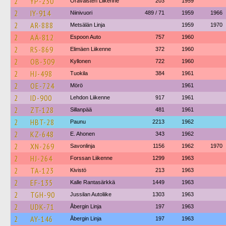
2
YP-230
Oravaisten Liikenne
203
1959
2
IY-914
Niinivuori
489 / 71
1959
1966
2
AR-888
Metsälän Linja
1959
1970
2
AÄ-812
Espoon Auto
757
1960
2
RS-869
Elimäen Liikenne
372
1960
2
OB-309
Kyllonen
722
1960
2
HJ-498
Tuokila
384
1961
2
OE-724
Mörö
1961
2
ID-900
Lehdon Liikenne
917
1961
2
ZT-128
Sillanpää
481
1961
2
HBT-28
Paunu
2213
1962
2
KZ-648
E. Ahonen
343
1962
2
XN-269
Savonlinja
1156
1962
1970
2
HJ-264
Forssan Liikenne
1299
1963
2
TA-123
Kivistö
213
1963
2
EF-135
Kalle Rantasärkkä
1449
1963
2
TGH-90
Jussilan Autoliike
1303
1963
2
UDK-71
Åbergin Linja
197
1963
2
AY-146
Åbergin Linja
197
1963