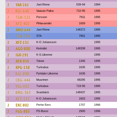
2
YAR-261
Jani Rinne
539-94
1994
2
RGJ-640
Vaasan Paika
710-95
1995
2
TGN-521
Porvoon
7911
1995
2
XFZ-402
Pihlavamäki
1609
1995
2
XMO-644
Jani Rinne
148372
1995
2
TGN-794
STA
7901
1995
2
XFZ-132
K-O Johansson
1995
2
AGO-800
Kivimäki
148338
1995
2
IGR-291
K-S Liikenne
1995
2
XFX-959
Tokee
1345
1995
2
RPG-138
Turkubus
1635
1995
2
KGI-890
Pyhtään Liikenne
1636
1995
2
CBG-444
Muurinen
68295
1995
2
VGL-602
Turkubus
719-95
1995
2
RMG-363
Svanbäck
148437
1995
2
XFZ-132
K-O Johansson
1603
1995
2
EXC-802
Perhe Eero
1707
1996
2
FGG-883
PS-Bussi
2900
1996