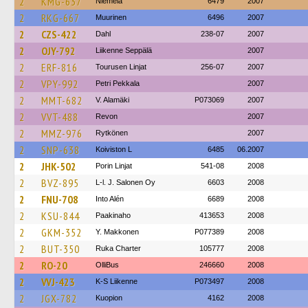
2
KMG-637
Niemelä
6479
2007
2
RKG-667
Muurinen
6496
2007
2
CZS-422
Dahl
238-07
2007
2
OJY-792
Liikenne Seppälä
2007
2
ERF-816
Tourusen Linjat
256-07
2007
2
VPY-992
Petri Pekkala
2007
2
MMT-682
V. Alamäki
P073069
2007
2
VVT-488
Revon
2007
2
MMZ-976
Rytkönen
2007
2
SNP-638
Koiviston L
6485
06.2007
2
JHK-502
Porin Linjat
541-08
2008
2
BVZ-895
L-l. J. Salonen Oy
6603
2008
2
FNU-708
Into Alén
6689
2008
2
KSU-844
Paakinaho
413653
2008
2
GKM-352
Y. Makkonen
P077389
2008
2
BUT-350
Ruka Charter
105777
2008
2
RO-20
OlliBus
246660
2008
2
VVJ-423
K-S Liikenne
P073497
2008
2
JGX-782
Kuopion
4162
2008