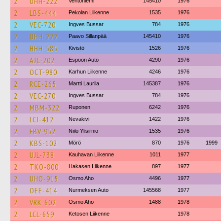
2
UHH-222
Ventoniemi
145410
1976
2
LBS-444
Pekolan Liikenne
1535
1976
2
VEC-720
Ingves Bussar
784
1976
2
UHH-222
Paavo Sillanpää
145410
1976
2
HHH-585
Kivistö
1526
1976
2
AJC-202
Espoon Auto
4290
1976
2
OCT-980
Karhun Liikenne
4246
1976
2
RCE-265
Martti Laurila
145387
1976
2
VEC-270
Ingves Bussar
784
1976
2
MBM-322
Ruponen
6242
1976
2
LCJ-412
Nevakivi
1422
1976
2
FBV-952
Niilo Ylisirniö
1535
1976
2
KBS-102
Mörö
870
1976
1999
2
UJL-738
Kauhavan Liikenne
1011
1977
2
TKO-800
Hakasen Liikenne
897
1977
2
UHO-915
Osmo Aho
4496
1977
2
OEE-414
Nurmeksen Auto
145568
1977
2
VRK-602
Osmo Aho
1488
1978
2
LCL-659
Ketosen Liikenne
1978