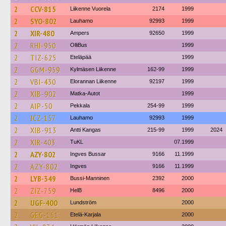
2
CCV-815
Liikenne Vuorela
2174
1999
2
SYO-802
Lauhamo
92993
1999
2
XIR-480
Ampers
92650
1999
2
RHI-950
OlliBus
1999
2
TIZ-625
Eteläpää
1999
2
GGM-959
Kylmäsen Liikenne
162-99
1999
2
VBI-430
Elorannan Liikenne
92197
1999
2
XIB-902
Matka-Autot
1999
2
AIP-50
Pekkala
254-99
1999
2
JCZ-157
Lauhamo
92993
1999
2
XIB-913
Antti Kangas
215-99
1999
2024
2
XIR-403
TuKL
07.1999
2
AZY-802
Ingves Bussar
9166
11.1999
2
AZY-802
Ingves
9166
11.1999
2
LYB-349
Bussi-Manninen
2392
2000
2
ZIZ-759
HelB
8496
2000
2
UGF-400
Lundström
2000
2
GEG-161
Etelä-Karjala
2000