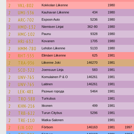
2
VKL-802
Kokkolan Liikenne
1980
2
UMJ-536
Kauhavan Liikenne
434
1980
2
ARC-702
Espoon Auto
5236
1980
2
HMO-132
Niemisen Linjat
362-80
1980
2
HMC-102
Paunu
9328
1980
2
HRJ-632
Kovanen
1705
1980
2
HMM-780
Lehdon Liikenne
5133
1980
2
RHT-555
Elimäen Liikenne
625
1981
2
TRA-936
Liikenne Joki
146270
1981
2
SCO-322
Joensuun Linja
583
1981
2
UNV-765
Komulainen P & O
146261
1981
2
UNV-765
Laitinen
146261
1981
2
LEK-481
Разные города
5464
1981
2
TRO-588
Turkubus
1981
2
KHN-216
Itkonen
499
1981
2
TRB-622
Turun Citybus
5296
1981
2
TRE-110
Matka-Salonen
1981
2
EJX-102
Förbom
146163
1981
1997