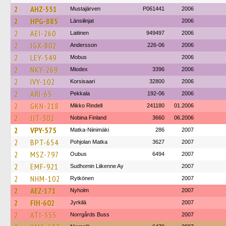
2
AHZ-551
Mustajärven
P061441
2006
2
HPG-885
Länsilinjat
2006
2
AEI-260
Laitinen
949497
2006
2
JGX-802
Andersson
226-06
2006
2
LEY-549
Mobus
2006
2
NKY-269
Miodex
3396
2006
2
IVY-102
Korsisaari
32800
2006
2
ARI-65
Pekkala
192-06
2006
2
GKN-218
Mikko Rindell
241180
01.2006
2
JJT-302
Nobina Finland
3660
06.2006
2
VPY-575
Matka-Niinimäki
286
2007
2
BPT-654
Pohjolan Matka
3627
2007
2
MSZ-797
Oubus
6494
2007
2
EMF-921
Sudhomin Liikenne Ay
2007
2
NHM-102
Rytkönen
2007
2
AEZ-171
Nyholm
2007
2
FIH-602
Jyrkilä
2007
2
ATI-555
Norrgårds Buss
2007