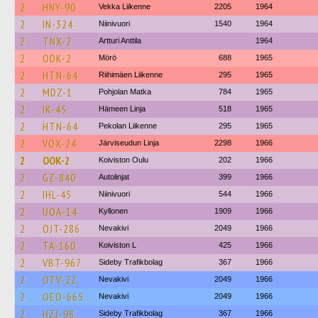
2
HNY-90
Vekka Liikenne
2205
1964
2
IN-324
Niinivuori
1540
1964
2
TNX-2
Artturi Anttila
1964
2
ODK-2
Mörö
688
1965
2
HTN-64
Riihimäen Liikenne
295
1965
2
MDZ-1
Pohjolan Matka
784
1965
2
IK-45
Hämeen Linja
518
1965
2
HTN-64
Pekolan Liikenne
295
1965
2
VOX-24
Järviseudun Linja
2298
1966
2
OOK-2
Koiviston Oulu
202
1966
2
GZ-840
Autolinjat
399
1966
2
IHL-45
Niinivuori
544
1966
2
UOA-14
Kyllonen
1909
1966
2
OJT-286
Nevakivi
2049
1966
2
TA-160
Koiviston L
425
1966
2
VBT-967
Sideby Trafikbolag
367
1966
2
OTV-22
Nevakivi
2049
1966
2
OEO-665
Nevakivi
2049
1966
2
HZJ-98
Sideby Trafikbolag
367
1966