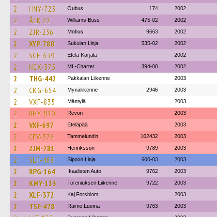
2
HNY-725
Oubus
174
2002
2
ÅLK 22
Williams Buss
475-02
2002
2
ZJR-236
Mobus
9663
2002
2
XYP-780
Sukulan Linja
535-02
2002
2
SCF-659
Etelä-Karjala
2002
2
NEX-375
ML-Charter
394-00
2002
2
THG-442
Pakkalan Liikenne
2003
2
CKG-654
Mynäliikenne
2946
2003
2
VXF-835
Mäntylä
2003
2
RHY-930
Revon
2003
2
VXF-697
Eteläpää
2003
2
CFV-376
Tammelundin
102432
2003
2
ZJM-781
Henriksson
9789
2003
2
SLF-468
Sipoon Linja
600-03
2003
2
RPG-164
Ikaalisten Auto
9762
2003
2
KMY-113
Toreniuksen Liikenne
9722
2003
2
XLF-372
Kaj Forsblom
2003
2
TSF-478
Raimo Luoma
9763
2003