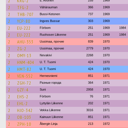
2
KRG-2
E. Ahonen
255
1969
2
TFG-2
Vähärauman
366
1969
2
THB-707
Bussi-Ketonen
737
1969
2
YCP-80
Ingves Bussar
303
1969
2
EU-222
Förbom
251
1969
1984
2
EU-222
Ruohosen Liikenne
251
1969
1984
2
AHU-353
Uusimaa, прочие
839
1970
2
ZG-2
Uusimaa, прочие
2779
1970
2
OMY-13
Nevakivi
2268
1970
2
HNM-404
U. T. Tuomi
424
1970
2
HMT-82
U. T. Tuomi
424
1970
2
VEN-552
Hernesniemi
851
1971
2
ZGH-72
Разные города
364
1971
2
GZF-4
Suni
2958
1971
2
EHS-2
Förbom
76
1971
2
EHL-2
Lyttylän Liikenne
202
1971
2
HJO-342
Vekka Liikenne
3016
1971
2
OB-103
Kainuun Liikenne
851
1971
2
ZPH-10
Åbergin Linja
213
1972