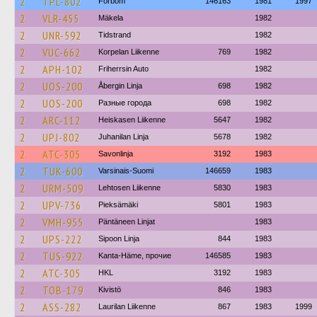
2
TPL-802
Förbom
146163
1981
1997
2
VLR-455
Mäkela
1982
2
UNR-592
Tidstrand
1982
2
VUC-662
Korpelan Liikenne
769
1982
2
APH-102
Friherrsin Auto
1982
2
UOS-200
Åbergin Linja
698
1982
2
UOS-200
Разные города
698
1982
2
ARC-112
Heiskasen Liikenne
5647
1982
2
UPJ-802
Juhanilan Linja
5678
1982
2
ATC-305
Savonlinja
3192
1983
2
TUK-600
Varsinais-Suomi
146659
1983
2
URM-509
Lehtosen Liikenne
5830
1983
2
UPV-736
Pieksämäki
5801
1983
2
VMH-955
Päntäneen Linjat
1983
2
UPS-222
Sipoon Linja
844
1983
2
TUS-922
Kanta-Häme, прочие
146585
1983
2
ATC-305
HKL
3192
1983
2
TOB-179
Kivistö
846
1983
2
ASS-282
Laurilan Liikenne
867
1983
1999