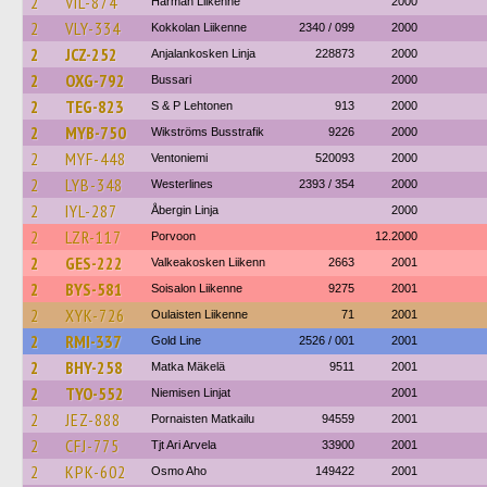
2
VIL-874
Härmän Liikenne
2000
2
VLY-334
Kokkolan Liikenne
2340 / 099
2000
2
JCZ-252
Anjalankosken Linja
228873
2000
2
OXG-792
Bussari
2000
2
TEG-823
S & P Lehtonen
913
2000
2
MYB-750
Wikströms Busstrafik
9226
2000
2
MYF-448
Ventoniemi
520093
2000
2
LYB-348
Westerlines
2393 / 354
2000
2
IYL-287
Åbergin Linja
2000
2
LZR-117
Porvoon
12.2000
2
GES-222
Valkeakosken Liikenn
2663
2001
2
BYS-581
Soisalon Liikenne
9275
2001
2
XYK-726
Oulaisten Liikenne
71
2001
2
RMI-337
Gold Line
2526 / 001
2001
2
BHY-258
Matka Mäkelä
9511
2001
2
TYO-552
Niemisen Linjat
2001
2
JEZ-888
Pornaisten Matkailu
94559
2001
2
CFJ-775
Tjt Ari Arvela
33900
2001
2
KPK-602
Osmo Aho
149422
2001