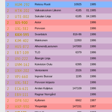
2
HUM-292
Reissu Ruoti
10925
1985
2
HTN-202
Valkeakosken Liikenn
4185
01.1985
2
UTE-802
Sukulan Linja
6185
04.1985
2
XJS-900
Astor
1986
2
UXL-382
Porvoon
1986
2
KKH-595
Svanbäck
816-86
1986
2
KJM-402
Makkonen
11950
1986
2
HUS-872
Alhonen&Lastunen
147000
1986
2
EBT-109
TLO
6379
1986
2
UVJ-222
Åbergin Linja
1986
2
UVM-162
Koiviston Oulu
6395
1986
2
UXH-202
Ventoniemi
2026
1986
2
VPJ-660
Ingves Bussar
1195
1986
2
UXL-382
Porvoon kirjasto
1986
2
ECA-621
Arolan Kuljetus
147109
1986
2
EBV-111
Ragnar Norrgård
1986
2
OPR-502
Kyllonen
6662
1987
2
HXP-930
Ykspetäjä
147151
1987