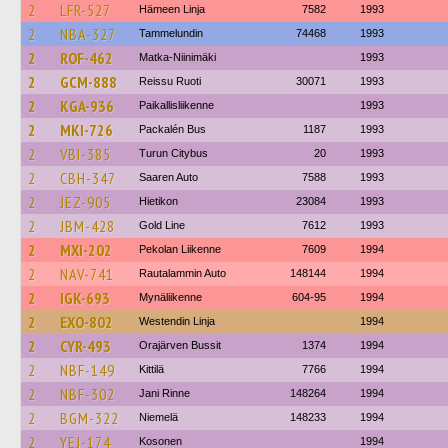
2
LFR-527
Hämeen Linja
7582
1993
2
NBA-327
Tammelundin
74468
1993
2
ROF-462
Matka-Niinimäki
1993
2
GCM-888
Reissu Ruoti
30071
1993
2
KGA-936
Paikallisliikenne
1993
2
MKI-726
Packalén Bus
1187
1993
2
VBI-385
Turun Citybus
20
1993
2
CBH-347
Saaren Auto
7588
1993
2
JEZ-905
Hietikon
23084
1993
2
JBM-428
Gold Line
7612
1993
2
MXI-202
Pekolan Liikenne
7609
1994
2
NAV-741
Rautalammin Auto
148144
1994
2
IGK-693
Mynäliikenne
604-95
1994
2
EXO-802
Westendin Linja
1994
2
CYR-493
Orajärven Bussit
1374
1994
2
NBF-149
Kittilä
7766
1994
2
NBF-302
Jani Rinne
148264
1994
2
BGM-322
Niemelä
148233
1994
2
YEJ-174
Kosonen
1994