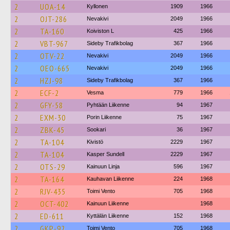
2
UOA-14
Kyllonen
1909
1966
2
OJT-286
Nevakivi
2049
1966
2
TA-160
Koiviston L
425
1966
2
VBT-967
Sideby Trafikbolag
367
1966
2
OTV-22
Nevakivi
2049
1966
2
OEO-665
Nevakivi
2049
1966
2
HZJ-98
Sideby Trafikbolag
367
1966
2
ECF-2
Vesma
779
1966
2
GFY-58
Pyhtään Liikenne
94
1967
2
EXM-30
Porin Liikenne
75
1967
2
ZBK-45
Sookari
36
1967
2
TA-104
Kivistö
2229
1967
2
TA-104
Kasper Sundell
2229
1967
2
OTS-29
Kainuun Linja
596
1967
2
TA-164
Kauhavan Liikenne
224
1968
2
RJV-435
Toimi Vento
705
1968
2
OCT-402
Kainuun Liikenne
1968
2
ED-611
Kyttälän Liikenne
152
1968
2
GKP-92
Toimi Vento
705
1968