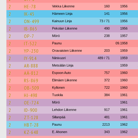
2
HE-78
Vekka Liikenne
160
1956
2
IK-45
Hämeen Linja
141
1956
2
ON-499
Kainuun Linja
73 / 71
1956
2
IB-865
Pekolan Liikenne
490
1956
2
OP-7
Mörö
238
1957
2
IT-522
Paunu
09.1958
2
YP-230
Oravaisten Liikenne
203
1959
2
IY-914
Niinivuori
489 / 71
1959
2
AR-888
Metsälän Linja
1959
2
AÄ-812
Espoon Auto
757
1960
2
RS-869
Elimäen Liikenne
372
1960
2
OB-309
Kyllonen
722
1960
2
HJ-498
Tuokila
384
1961
2
OE-724
Mörö
1961
2
ID-900
Lehdon Liikenne
917
1961
2
ZT-128
Sillanpää
481
1961
2
HBT-28
Paunu
2213
1962
2
KZ-648
E. Ahonen
343
1962