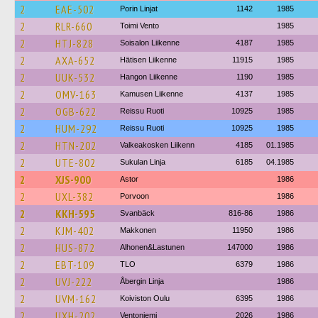
2
EAE-502
Porin Linjat
1142
1985
2
RLR-660
Toimi Vento
1985
2
HTJ-828
Soisalon Liikenne
4187
1985
2
AXA-652
Hätisen Liikenne
11915
1985
2
UUK-532
Hangon Liikenne
1190
1985
2
OMV-163
Kamusen Liikenne
4137
1985
2
OGB-622
Reissu Ruoti
10925
1985
2
HUM-292
Reissu Ruoti
10925
1985
2
HTN-202
Valkeakosken Liikenn
4185
01.1985
2
UTE-802
Sukulan Linja
6185
04.1985
2
XJS-900
Astor
1986
2
UXL-382
Porvoon
1986
2
KKH-595
Svanbäck
816-86
1986
2
KJM-402
Makkonen
11950
1986
2
HUS-872
Alhonen&Lastunen
147000
1986
2
EBT-109
TLO
6379
1986
2
UVJ-222
Åbergin Linja
1986
2
UVM-162
Koiviston Oulu
6395
1986
2
UXH-202
Ventoniemi
2026
1986