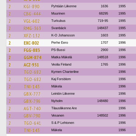
2
KGI-890
Pyhtään Liikenne
1636
1995
2
CBG-444
Muurinen
68295
1995
2
VGL-602
Turkubus
719-95
1995
2
RMG-363
Svanbäck
148437
1995
2
XFZ-132
K-O Johansson
1603
1995
2
EXC-802
Perhe Eero
1707
1996
2
FGG-883
PS-Bussi
2900
1996
2
GGM-874
Matka Mäkelä
148518
1996
2
ACZ-951
Veolia Finland
1765
1996
2
TGO-682
Kymen Charterline
1996
2
TGO-682
Kaj Forsblom
1996
2
TNI-143
Mäkela
1996
2
GBX-777
Leiniön Liikenne
1996
2
GBX-796
Nyholm
148480
1996
2
AGT-740
Tilausliikenne Are
1996
2
GBV-790
Vesanen
148502
1996
2
TGO-641
S & P Lehtonen
1996
2
TNI-143
Mäkela
1996