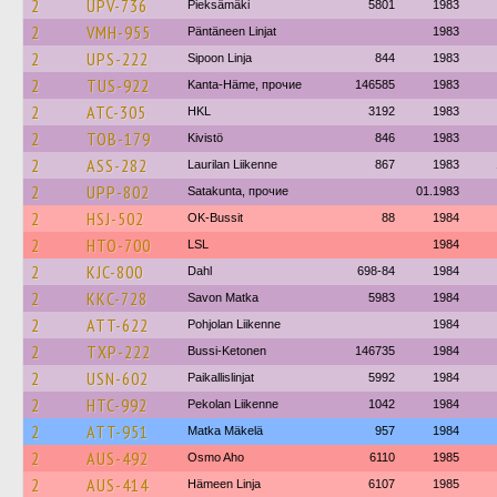
2
UPV-736
Pieksämäki
5801
1983
2
VMH-955
Päntäneen Linjat
1983
2
UPS-222
Sipoon Linja
844
1983
2
TUS-922
Kanta-Häme, прочие
146585
1983
2
ATC-305
HKL
3192
1983
2
TOB-179
Kivistö
846
1983
2
ASS-282
Laurilan Liikenne
867
1983
2
UPP-802
Satakunta, прочие
01.1983
2
HSJ-502
OK-Bussit
88
1984
2
HTO-700
LSL
1984
2
KJC-800
Dahl
698-84
1984
2
KKC-728
Savon Matka
5983
1984
2
ATT-622
Pohjolan Liikenne
1984
2
TXP-222
Bussi-Ketonen
146735
1984
2
USN-602
Paikallislinjat
5992
1984
2
HTC-992
Pekolan Liikenne
1042
1984
2
ATT-951
Matka Mäkelä
957
1984
2
AUS-492
Osmo Aho
6110
1985
2
AUS-414
Hämeen Linja
6107
1985