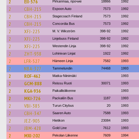
2
EII-576
Pirkanmaa, прочие
18866
1992
2
CBH-215
Espoon Auto
7573
1992
2
CBH-215
Stagecoach Finland
7573
1992
2
CBH-215
Concordia Bus
7573
1992
2
XFJ-225
M. V. Wikström
398-92
1992
2
XFJ-225
Linjebuss Finland
398-92
1992
2
XFJ-225
Westendin Linja
398-92
1992
2
ZHT-938
Lohinivan Linjat
1922
1992
2
LFR-527
Hämeen Linja
7582
1993
2
NBA-327
Tammelundin
74468
1993
2
ROF-462
Matka-Niinimäki
1993
2
GCM-888
Reissu Ruoti
30071
1993
2
KGA-936
Paikallisliikenne
1993
2
MKI-726
Packalén Bus
1187
1993
2
VBI-385
Turun Citybus
20
1993
2
CBH-347
Saaren Auto
7588
1993
2
JEZ-905
Hietikon
23084
1993
2
JBM-428
Gold Line
7612
1993
2
MXI-202
Pekolan Liikenne
7609
1994