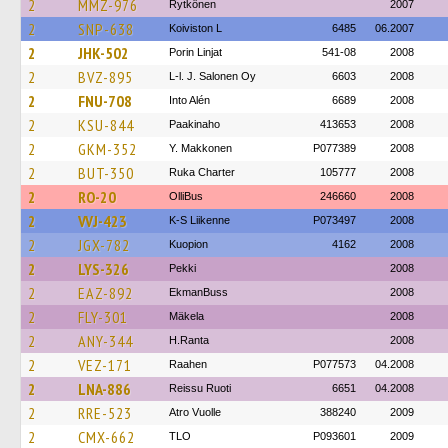
2
MMZ-976
Rytkönen
2007
2
SNP-638
Koiviston L
6485
06.2007
2
JHK-502
Porin Linjat
541-08
2008
2
BVZ-895
L-l. J. Salonen Oy
6603
2008
2
FNU-708
Into Alén
6689
2008
2
KSU-844
Paakinaho
413653
2008
2
GKM-352
Y. Makkonen
P077389
2008
2
BUT-350
Ruka Charter
105777
2008
2
RO-20
OlliBus
246660
2008
2
VVJ-423
K-S Liikenne
P073497
2008
2
JGX-782
Kuopion
4162
2008
2
LYS-326
Pekki
2008
2
EAZ-892
EkmanBuss
2008
2
FLY-301
Mäkela
2008
2
ANY-344
H.Ranta
2008
2
VEZ-171
Raahen
P077573
04.2008
2
LNA-886
Reissu Ruoti
6651
04.2008
2
RRE-523
Atro Vuolle
388240
2009
2
CMX-662
TLO
P093601
2009