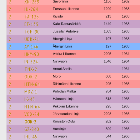
2
XN-269
Savonlinja
1156
1962
2
HJ-264
Forssan Liikenne
1299
1963
2
TA-123
Kivistö
213
1963
2
EF-135
Kalle Rantasärkkä
1449
1963
2
TGH-90
Jussilan Autoliike
1303
1963
2
UDK-71
Åbergin Linja
197
1963
2
AY-146
Åbergin Linja
197
1963
2
HNY-90
Vekka Liikenne
2205
1964
2
IN-324
Niinivuori
1540
1964
2
TNX-2
Artturi Anttila
1964
2
ODK-2
Mörö
688
1965
2
HTN-64
Riihimäen Liikenne
295
1965
2
MDZ-1
Pohjolan Matka
784
1965
2
IK-45
Hämeen Linja
518
1965
2
HTN-64
Pekolan Liikenne
295
1965
2
VOX-24
Järviseudun Linja
2298
1966
2
OOK-2
Koiviston Oulu
202
1966
2
GZ-840
Autolinjat
399
1966
2
IHL-45
Niinivuori
544
1966