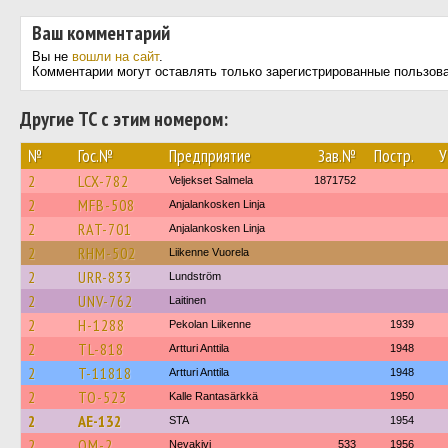
Ваш комментарий
Вы не
вошли на сайт
.
Комментарии могут оставлять только зарегистрированные пользов
Другие ТС с этим номером:
№
Гос.№
Предприятие
Зав.№
Постр.
У
2
LCX-782
Veljekset Salmela
1871752
2
MFB-508
Anjalankosken Linja
2
RAT-701
Anjalankosken Linja
2
RHM-502
Liikenne Vuorela
2
URR-833
Lundström
2
UNV-762
Laitinen
2
H-1288
Pekolan Liikenne
1939
2
TL-818
Artturi Anttila
1948
2
T-11818
Artturi Anttila
1948
2
TO-523
Kalle Rantasärkkä
1950
2
AE-132
STA
1954
2
OM-2
Nevakivi
533
1956