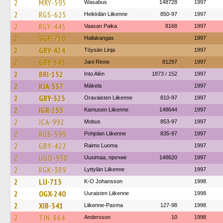
2
MRY-595
Wasabus
148728
1997
2
RGS-625
Heikkilän Liikenne
850-97
1997
2
RGY-445
Vaasan Paika
8168
1997
2
SGP-710
Hallakangas
1997
2
GBY-424
Töysän Linja
1997
2
GBY-343
Jani Rinne
81297
1997
2
BRI-152
Into Alén
1873 / 152
1997
2
KIA-537
Mäkela
1997
2
GBY-323
Oravaisten Liikenne
810-97
1997
2
IGR-253
Kamusen Liikenne
148644
1997
2
JCA-992
Mobus
853-97
1997
2
RGS-599
Pohjolan Liikenne
835-97
1997
2
GBY-422
Raimo Luoma
1997
2
UGO-930
Uusimaa, прочие
148620
1997
2
RGK-389
Lyttylän Liikenne
1997
2
LIJ-713
K-O Johansson
1998
2
OGX-240
Uuraisten Liikenne
1998
2
XIB-341
Liikenne-Pasma
127-98
1998
2
TIN-864
Andersson
10
1998