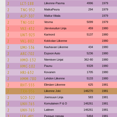
2
LCT-188
Liikenne-Pasma
4996
1979
2
TNC-952
MatkaPeura
294
1979
2
ALP-307
Matka-Viitala
1979
2
TNJ-102
Vesma
5099
1979
2
VKE-432
Järviseudun Linja
459
1980
2
UNT-923
Karinord
5137
1980
2
VKL-802
Kokkolan Liikenne
1980
2
UMJ-536
Kauhavan Liikenne
434
1980
2
ARC-702
Espoon Auto
5236
1980
2
HMO-132
Niemisen Linjat
362-80
1980
2
HMC-102
Paunu
9328
1980
2
HRJ-632
Kovanen
1705
1980
2
HMM-780
Lehdon Liikenne
5133
1980
2
RHT-555
Elimäen Liikenne
625
1981
2
TRA-936
Liikenne Joki
146270
1981
2
SCO-322
Joensuun Linja
583
1981
2
UNV-765
Komulainen P & O
146261
1981
2
UNV-765
Laitinen
146261
1981
2
LEK-481
Разные города
5464
1981