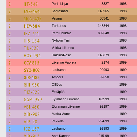
2
IIT-342
Porin Linjat
8327
1998
2
CYE-434
Santasaari
148965
1998
2
MCG-495
Vesma
30341
1998
2
HEY-384
Turkubus
148844
1998
2
JEZ-731
Petri Pekkala
802648
1998
2
HIS-184
Nyholm Tmi
1998
2
TIJ-625
Vekka Liikenne
1998
2
HOY-994
Haldin&Rose
148879
1998
2
CCV-815
Liikenne Vuorela
2174
1999
2
SYO-802
Lauhamo
92993
1999
2
XIR-480
Ampers
92650
1999
2
RHI-950
OlliBus
1999
2
TIZ-625
Eteläpää
1999
2
GGM-959
Kylmäsen Liikenne
162-99
1999
2
VBI-430
Elorannan Liikenne
92197
1999
2
XIB-902
Matka-Autot
1999
2
AIP-50
Pekkala
254-99
1999
2
JCZ-157
Lauhamo
92993
1999
2
XIB-913
Antti Kangas
215-99
1999