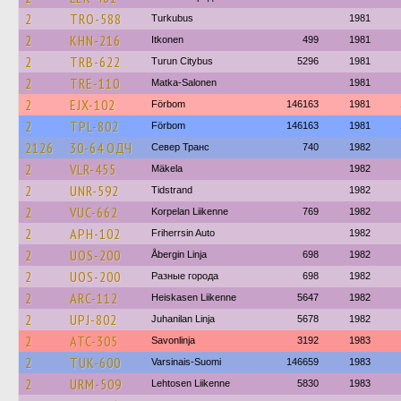
2
TRO-588
Turkubus
1981
2
KHN-216
Itkonen
499
1981
2
TRB-622
Turun Citybus
5296
1981
2
TRE-110
Matka-Salonen
1981
2
EJX-102
Förbom
146163
1981
2
TPL-802
Förbom
146163
1981
2126
30-64 ОДЧ
Север Транс
740
1982
2
VLR-455
Mäkela
1982
2
UNR-592
Tidstrand
1982
2
VUC-662
Korpelan Liikenne
769
1982
2
APH-102
Friherrsin Auto
1982
2
UOS-200
Åbergin Linja
698
1982
2
UOS-200
Разные города
698
1982
2
ARC-112
Heiskasen Liikenne
5647
1982
2
UPJ-802
Juhanilan Linja
5678
1982
2
ATC-305
Savonlinja
3192
1983
2
TUK-600
Varsinais-Suomi
146659
1983
2
URM-509
Lehtosen Liikenne
5830
1983