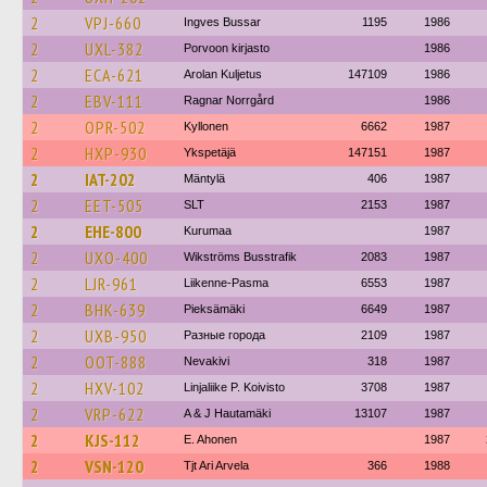
2
VPJ-660
Ingves Bussar
1195
1986
2
UXL-382
Porvoon kirjasto
1986
2
ECA-621
Arolan Kuljetus
147109
1986
2
EBV-111
Ragnar Norrgård
1986
2
OPR-502
Kyllonen
6662
1987
2
HXP-930
Ykspetäjä
147151
1987
2
IAT-202
Mäntylä
406
1987
2
EET-505
SLT
2153
1987
2
EHE-800
Kurumaa
1987
2
UXO-400
Wikströms Busstrafik
2083
1987
2
LJR-961
Liikenne-Pasma
6553
1987
2
BHK-639
Pieksämäki
6649
1987
2
UXB-950
Разные города
2109
1987
2
OOT-888
Nevakivi
318
1987
2
HXV-102
Linjaliike P. Koivisto
3708
1987
2
VRP-622
A & J Hautamäki
13107
1987
2
KJS-112
E. Ahonen
1987
2
VSN-120
Tjt Ari Arvela
366
1988