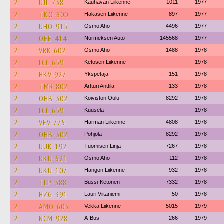
2
UJL-738
Kauhavan Liikenne
1011
1977
2
TKO-800
Hakasen Liikenne
897
1977
2
UHO-915
Osmo Aho
4496
1977
2
OEE-414
Nurmeksen Auto
145568
1977
2
VRK-602
Osmo Aho
1488
1978
2
LCL-659
Ketosen Liikenne
1978
2
HKV-927
Ykspetäjä
151
1978
2
TMR-802
Artturi Anttila
133
1978
2
OHB-302
Koiviston Oulu
8292
1978
2
LCL-659
Kuusela
1978
2
VEV-775
Härmän Liikenne
4808
1978
2
OHB-302
Pohjola
8292
1978
2
UUK-192
Tuomisen Linja
7267
1978
2
UKU-621
Osmo Aho
112
1978
2
UKU-107
Hangon Liikenne
932
1978
2
TLP-388
Bussi-Ketonen
7332
1978
2
HZG-391
Lauri Viitaniemi
50
1978
2
AMO-603
Vekka Liikenne
5015
1979
2
NCM-928
A-Bus
266
1979