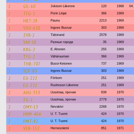
2
GIL-60
Jokisen Liikenne
120
1968
04
2
TFG-2
Porin Linjat
366
1969
2
HBT-28
Paunu
2213
1969
2
VOU-620
Ingves Bussar
303
1969
2
ZVR-2
Tidstrand
2578
1969
2
YAV-58
Разные города
35
1969
2
KRG-2
E. Ahonen
255
1969
2
TFG-2
Vähärauman
366
1969
2
THB-707
Bussi-Ketonen
737
1969
2
YCP-80
Ingves Bussar
303
1969
2
EU-222
Förbom
251
1969
2
EU-222
Ruohosen Liikenne
251
1969
2
AHU-353
Uusimaa, прочие
839
1970
2
ZG-2
Uusimaa, прочие
2779
1970
2
OMY-13
Nevakivi
2268
1970
2
HNM-404
U. T. Tuomi
424
1970
2
HMT-82
U. T. Tuomi
424
1970
2
VEN-552
Hernesniemi
851
1971