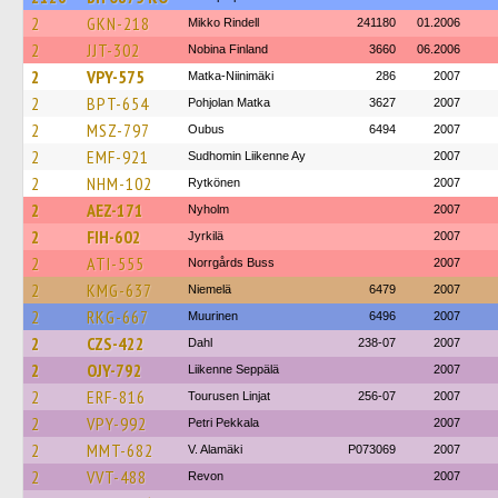
2
GKN-218
Mikko Rindell
241180
01.2006
2
JJT-302
Nobina Finland
3660
06.2006
2
VPY-575
Matka-Niinimäki
286
2007
2
BPT-654
Pohjolan Matka
3627
2007
2
MSZ-797
Oubus
6494
2007
2
EMF-921
Sudhomin Liikenne Ay
2007
2
NHM-102
Rytkönen
2007
2
AEZ-171
Nyholm
2007
2
FIH-602
Jyrkilä
2007
2
ATI-555
Norrgårds Buss
2007
2
KMG-637
Niemelä
6479
2007
2
RKG-667
Muurinen
6496
2007
2
CZS-422
Dahl
238-07
2007
2
OJY-792
Liikenne Seppälä
2007
2
ERF-816
Tourusen Linjat
256-07
2007
2
VPY-992
Petri Pekkala
2007
2
MMT-682
V. Alamäki
P073069
2007
2
VVT-488
Revon
2007