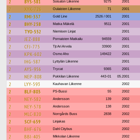
2
BYS-581
Soisalon Liikenne
9275
2001
2
XYK-726
Oulaisten Liikenne
71
2001
2
RMI-337
Gold Line
2526 / 001
2001
2
BHY-258
Matka Mäkelä
9511
2001
2
TYO-552
Niemisen Linjat
2001
2
JEZ-888
Pornaisten Matkailu
94559
2001
2
CFJ-775
Tjt Ari Arvela
33900
2001
2
KPK-602
Osmo Aho
149422
2001
2
IHG-587
Lyttylän Liikenne
2001
2
AYS-956
Trycat
9365
2001
2
NEP-808
Pukkilan Liikenne
443-01
05.2001
2
LYY-593
Kauhavan Liikenne
2002
2
BLF-803
PS-Bussi
55
2002
2
NEY-582
Andersson
139
2002
2
NEY-578
Andersson
138
2002
2
MLC-820
Norrgårds Buss
2838
2002
2
SCF-659
Linjakas
2002
2
BHF-676
Dahl Citybus
2002
2
BBI-405
Mikkolan Liikenne
2002