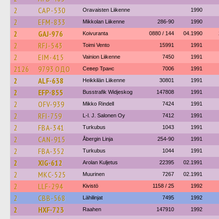
2
CAP-530
Oravaisten Liikenne
1990
2
EFM-833
Mikkolan Liikenne
286-90
1990
2
GAJ-976
Koivuranta
0880 / 144
04.1990
2
RFJ-543
Toimi Vento
15991
1991
2
EIM-415
Vainion Liikenne
7450
1991
2126
9793 ОДО
Север Транс
7006
1991
2
ALF-638
Heikkilän Liikenne
30801
1991
2
EFP-855
Busstrafik Widjeskog
147808
1991
2
OFV-939
Mikko Rindell
7424
1991
2
RFI-759
L-l. J. Salonen Oy
7412
1991
2
FBA-341
Turkubus
1043
1991
2
CAN-915
Åbergin Linja
254-90
1991
2
FBA-352
Turkubus
1044
1991
2
XIG-612
Arolan Kuljetus
22395
02.1991
2
MKC-525
Muurinen
7267
02.1991
2
LLF-294
Kivistö
1158 / 25
1992
2
CBB-568
Lähilinjat
7495
1992
2
HXF-723
Raahen
147910
1992