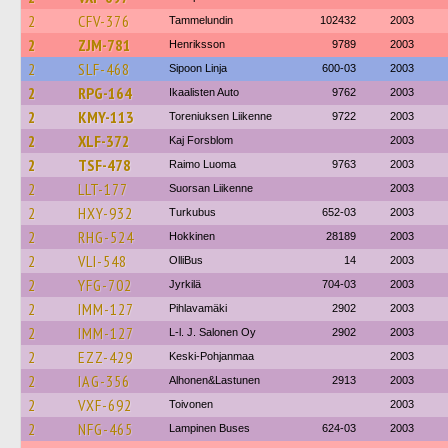
2
CFV-376
Tammelundin
102432
2003
2
ZJM-781
Henriksson
9789
2003
2
SLF-468
Sipoon Linja
600-03
2003
2
RPG-164
Ikaalisten Auto
9762
2003
2
KMY-113
Toreniuksen Liikenne
9722
2003
2
XLF-372
Kaj Forsblom
2003
2
TSF-478
Raimo Luoma
9763
2003
2
LLT-177
Suorsan Liikenne
2003
2
HXY-932
Turkubus
652-03
2003
2
RHG-524
Hokkinen
28189
2003
2
VLI-548
OlliBus
14
2003
2
YFG-702
Jyrkilä
704-03
2003
2
IMM-127
Pihlavamäki
2902
2003
2
IMM-127
L-l. J. Salonen Oy
2902
2003
2
EZZ-429
Keski-Pohjanmaa
2003
2
IAG-356
Alhonen&Lastunen
2913
2003
2
VXF-692
Toivonen
2003
2
NFG-465
Lampinen Buses
624-03
2003