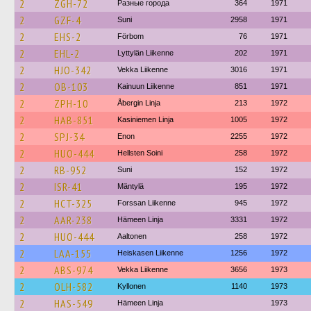
2
ZGH-72
Разные города
364
1971
2
GZF-4
Suni
2958
1971
2
EHS-2
Förbom
76
1971
2
EHL-2
Lyttylän Liikenne
202
1971
2
HJO-342
Vekka Liikenne
3016
1971
2
OB-103
Kainuun Liikenne
851
1971
2
ZPH-10
Åbergin Linja
213
1972
2
HAB-851
Kasiniemen Linja
1005
1972
2
SPJ-34
Enon
2255
1972
2
HUO-444
Hellsten Soini
258
1972
2
RB-952
Suni
152
1972
2
ISR-41
Mäntylä
195
1972
2
HCT-325
Forssan Liikenne
945
1972
2
AAR-238
Hämeen Linja
3331
1972
2
HUO-444
Aaltonen
258
1972
2
LAA-155
Heiskasen Liikenne
1256
1972
2
ABS-974
Vekka Liikenne
3656
1973
2
OLH-582
Kyllonen
1140
1973
2
HAS-549
Hämeen Linja
1973