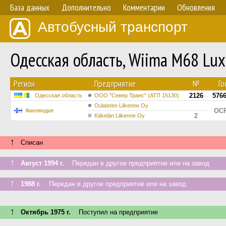
База данных
Дополнительно
Комментарии
Обновления
Автобусный транспорт
Одесская область, Wiima M68 Lu
Регион
Предприятие
№
Го
2126
576
Одесская область
ООО "Север Транс" (АТП 15130)
Oulaisten Liikenne Oy
OCP
Финляндия
2
Käkelän Liikenne Oy
↑
Списан
↑
Август 1994 г.
Передан в другое предприятие или на завод
↑
1988 г.
Передан в другое предприятие или на завод
↑
Октябрь 1975 г.
Поступил на предприятие