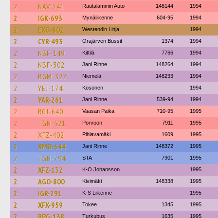
2
NAV-741
Rautalammin Auto
148144
1994
2
IGK-693
Mynäliikenne
604-95
1994
2
EXO-802
Westendin Linja
1994
2
CYR-493
Orajärven Bussit
1374
1994
2
NBF-149
Kittilä
7766
1994
2
NBF-302
Jani Rinne
148264
1994
2
BGM-322
Niemelä
148233
1994
2
YEJ-174
Kosonen
1994
2
YAR-261
Jani Rinne
539-94
1994
2
RGJ-640
Vaasan Paika
710-95
1995
2
TGN-521
Porvoon
7911
1995
2
XFZ-402
Pihlavamäki
1609
1995
2
XMO-644
Jani Rinne
148372
1995
2
TGN-794
STA
7901
1995
2
XFZ-132
K-O Johansson
1995
2
AGO-800
Kivimäki
148338
1995
2
IGR-291
K-S Liikenne
1995
2
XFX-959
Tokee
1345
1995
2
RPG-138
Turkubus
1635
1995