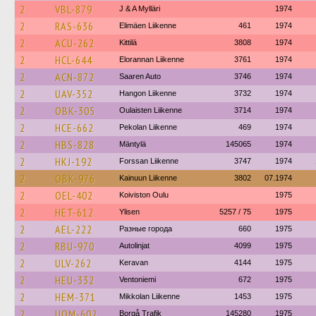
2
VBL-879
J & A Mylläri
1974
2
RAS-636
Elimäen Liikenne
461
1974
2
ACU-262
Kittilä
3808
1974
2
HCL-644
Elorannan Liikenne
3761
1974
2
ACN-872
Saaren Auto
3746
1974
2
UAV-352
Hangon Liikenne
3732
1974
2
OBK-305
Oulaisten Liikenne
3714
1974
2
HCE-662
Pekolan Liikenne
469
1974
2
HBS-828
Mäntylä
145065
1974
2
HKJ-192
Forssan Liikenne
3747
1974
2
OBK-976
Kainuun Liikenne
3802
07.1974
2
OEL-402
Koiviston Oulu
1975
2
HET-612
Ylisen
5257 / 75
1975
2
AEL-222
Разные города
660
1975
2
RBU-970
Autolinjat
4099
1975
2
ULV-262
Keravan
4144
1975
2
HEU-332
Ventoniemi
672
1975
2
HEM-371
Mikkolan Liikenne
1453
1975
2
UOM-602
Borgå Trafik
145280
1975