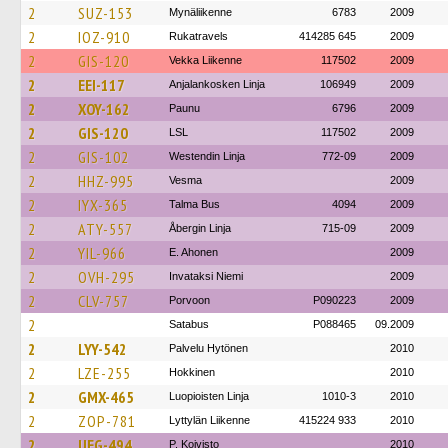
2
SUZ-153
Mynäliikenne
6783
2009
2
IOZ-910
Rukatravels
414285 645
2009
2
GIS-120
Vekka Liikenne
117502
2009
2
EEI-117
Anjalankosken Linja
106949
2009
2
XOY-162
Paunu
6796
2009
2
GIS-120
LSL
117502
2009
2
GIS-102
Westendin Linja
772-09
2009
2
HHZ-995
Vesma
2009
2
IYX-365
Talma Bus
4094
2009
2
ATY-557
Åbergin Linja
715-09
2009
2
YIL-966
E. Ahonen
2009
2
OVH-295
Invataksi Niemi
2009
2
CLV-757
Porvoon
P090223
2009
2
Satabus
P088465
09.2009
2
LYY-542
Palvelu Hytönen
2010
2
LZE-255
Hokkinen
2010
2
GMX-465
Luopioisten Linja
1010-3
2010
2
ZOP-781
Lyttylän Liikenne
415224 933
2010
2
UEG-494
P. Koivisto
2010