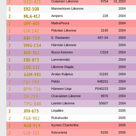
2
UZU-423
Oulaisten Liikenne
9754
01.2003
2
EXZ-308
Mannerkiven Liikenne
2004
2
MLA-412
Ampers
228
2004
2
UPF-405
MatkaPeura
2004
2
CJX-142
Pekolan Liikenne
3140
2004
2
KBF-710
E. Rantanen
847-04
2004
2
VMG-154
Härmän Liikenne
2004
2
BUF-512
Bussi-Ketonen
C019
2004
2
EXE-875
Lamminmäki
2004
2
LOG-132
Liikenne Rajala
2004
2
GGM-981
Arolan Kuljetus
31183
2004
2
FGJ-594
Pekki
448101
2004
2
BPH-716
Hämeen Linja
P040233
2004
2
JJA-219
Oravaisten Liikenne
9976
2004
2
TPG-848
Leiniön Liikenne
50607
2004
2
JFH-675
Linjaliike
2005
2
FGR-902
Rukahuolto
2005
2
NGB-924
Kymen Charterline
2005
2
LLU-221
Koivuranta
6150
2005