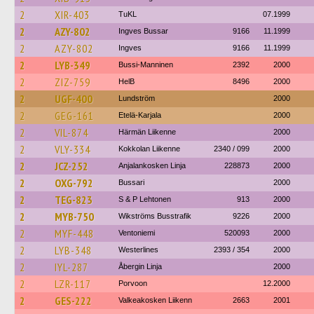
2
XIR-403
TuKL
07.1999
2
AZY-802
Ingves Bussar
9166
11.1999
2
AZY-802
Ingves
9166
11.1999
2
LYB-349
Bussi-Manninen
2392
2000
2
ZIZ-759
HelB
8496
2000
2
UGF-400
Lundström
2000
2
GEG-161
Etelä-Karjala
2000
2
VIL-874
Härmän Liikenne
2000
2
VLY-334
Kokkolan Liikenne
2340 / 099
2000
2
JCZ-252
Anjalankosken Linja
228873
2000
2
OXG-792
Bussari
2000
2
TEG-823
S & P Lehtonen
913
2000
2
MYB-750
Wikströms Busstrafik
9226
2000
2
MYF-448
Ventoniemi
520093
2000
2
LYB-348
Westerlines
2393 / 354
2000
2
IYL-287
Åbergin Linja
2000
2
LZR-117
Porvoon
12.2000
2
GES-222
Valkeakosken Liikenn
2663
2001