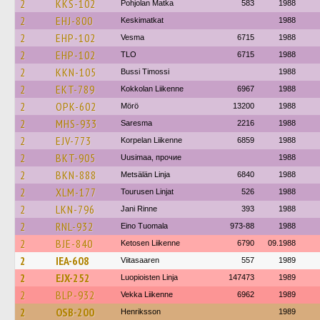
2
KKS-102
Pohjolan Matka
583
1988
2
EHJ-800
Keskimatkat
1988
2
EHP-102
Vesma
6715
1988
2
EHP-102
TLO
6715
1988
2
KKN-105
Bussi Timossi
1988
2
EKT-789
Kokkolan Liikenne
6967
1988
2
OPK-602
Mörö
13200
1988
2
MHS-933
Saresma
2216
1988
2
EJV-773
Korpelan Liikenne
6859
1988
2
BKT-905
Uusimaa, прочие
1988
2
BKN-888
Metsälän Linja
6840
1988
2
XLM-177
Tourusen Linjat
526
1988
2
LKN-796
Jani Rinne
393
1988
2
RNL-932
Eino Tuomala
973-88
1988
2
BJE-840
Ketosen Liikenne
6790
09.1988
2
IEA-608
Viitasaaren
557
1989
2
EJX-252
Luopioisten Linja
147473
1989
2
BLP-932
Vekka Liikenne
6962
1989
2
OSB-200
Henriksson
1989