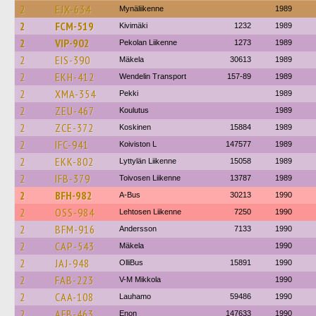
2
EJX-634
Mynäliikenne
1989
2
FCM-519
Kivimäki
1232
1989
2
VIP-902
Pekolan Liikenne
1273
1989
2
EIS-390
Mäkela
30613
1989
2
EKH-412
Wendelin Transport
157-89
1989
2
XMA-354
Pekki
1989
2
ZEU-467
Koulutus
1989
2
ZCE-372
Koskinen
15884
1989
2
IFC-941
Koiviston L
147577
1989
2
EKK-802
Lyttylän Liikenne
15058
1989
2
IFB-379
Toivosen Liikenne
13787
1989
2
BFH-982
A-Bus
30213
1990
2
OSS-984
Lehtosen Liikenne
7250
1990
2
BFM-916
Andersson
7133
1990
2
CAP-543
Mäkela
1990
2
JAJ-948
OlliBus
15891
1990
2
FAB-223
V-M Mikkola
1990
2
CAA-108
Lauhamo
59486
1990
2
AFB-463
Enon
147633
1990