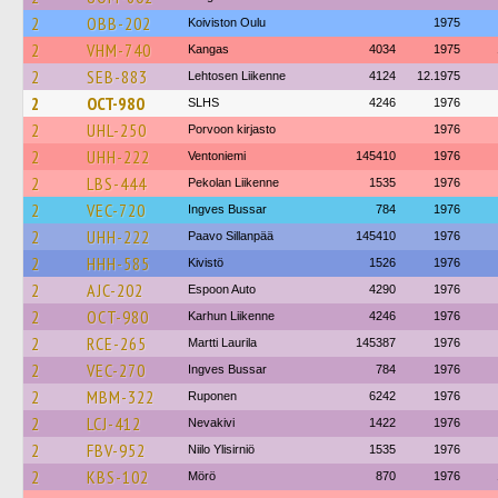
2
OBB-202
Koiviston Oulu
1975
2
VHM-740
Kangas
4034
1975
2
SEB-883
Lehtosen Liikenne
4124
12.1975
2
OCT-980
SLHS
4246
1976
2
UHL-250
Porvoon kirjasto
1976
2
UHH-222
Ventoniemi
145410
1976
2
LBS-444
Pekolan Liikenne
1535
1976
2
VEC-720
Ingves Bussar
784
1976
2
UHH-222
Paavo Sillanpää
145410
1976
2
HHH-585
Kivistö
1526
1976
2
AJC-202
Espoon Auto
4290
1976
2
OCT-980
Karhun Liikenne
4246
1976
2
RCE-265
Martti Laurila
145387
1976
2
VEC-270
Ingves Bussar
784
1976
2
MBM-322
Ruponen
6242
1976
2
LCJ-412
Nevakivi
1422
1976
2
FBV-952
Niilo Ylisirniö
1535
1976
2
KBS-102
Mörö
870
1976