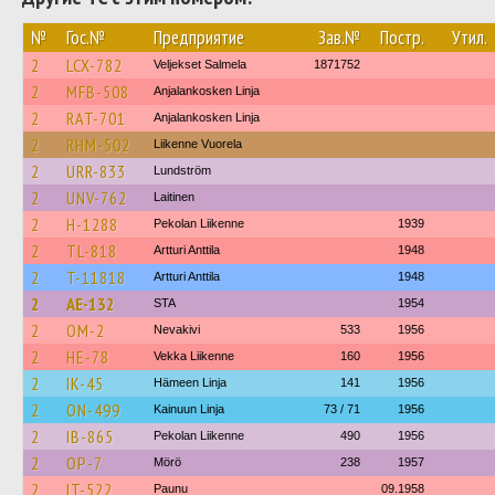
№
Гос.№
Предприятие
Зав.№
Постр.
Утил.
2
LCX-782
Veljekset Salmela
1871752
2
MFB-508
Anjalankosken Linja
2
RAT-701
Anjalankosken Linja
2
RHM-502
Liikenne Vuorela
2
URR-833
Lundström
2
UNV-762
Laitinen
2
H-1288
Pekolan Liikenne
1939
2
TL-818
Artturi Anttila
1948
2
T-11818
Artturi Anttila
1948
2
AE-132
STA
1954
2
OM-2
Nevakivi
533
1956
2
HE-78
Vekka Liikenne
160
1956
2
IK-45
Hämeen Linja
141
1956
2
ON-499
Kainuun Linja
73 / 71
1956
2
IB-865
Pekolan Liikenne
490
1956
2
OP-7
Mörö
238
1957
2
IT-522
Paunu
09.1958