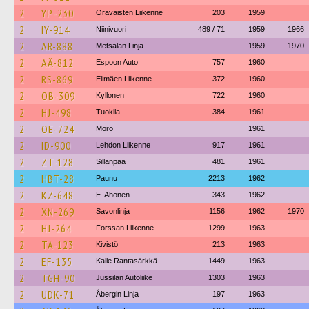
2
YP-230
Oravaisten Liikenne
203
1959
2
IY-914
Niinivuori
489 / 71
1959
1966
2
AR-888
Metsälän Linja
1959
1970
2
AÄ-812
Espoon Auto
757
1960
2
RS-869
Elimäen Liikenne
372
1960
2
OB-309
Kyllonen
722
1960
2
HJ-498
Tuokila
384
1961
2
OE-724
Mörö
1961
2
ID-900
Lehdon Liikenne
917
1961
2
ZT-128
Sillanpää
481
1961
2
HBT-28
Paunu
2213
1962
2
KZ-648
E. Ahonen
343
1962
2
XN-269
Savonlinja
1156
1962
1970
2
HJ-264
Forssan Liikenne
1299
1963
2
TA-123
Kivistö
213
1963
2
EF-135
Kalle Rantasärkkä
1449
1963
2
TGH-90
Jussilan Autoliike
1303
1963
2
UDK-71
Åbergin Linja
197
1963