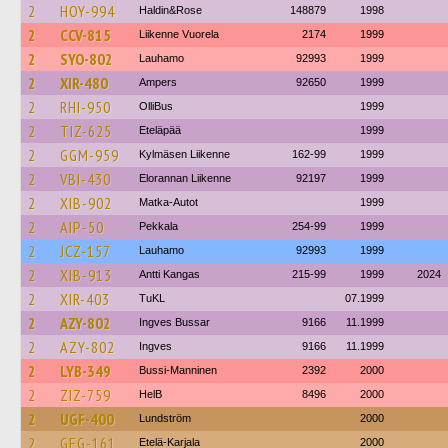
2
HOY-994
Haldin&Rose
148879
1998
2
CCV-815
Liikenne Vuorela
2174
1999
2
SYO-802
Lauhamo
92993
1999
2
XIR-480
Ampers
92650
1999
2
RHI-950
OlliBus
1999
2
TIZ-625
Eteläpää
1999
2
GGM-959
Kylmäsen Liikenne
162-99
1999
2
VBI-430
Elorannan Liikenne
92197
1999
2
XIB-902
Matka-Autot
1999
2
AIP-50
Pekkala
254-99
1999
2
JCZ-157
Lauhamo
92993
1999
2
XIB-913
Antti Kangas
215-99
1999
2024
2
XIR-403
TuKL
07.1999
2
AZY-802
Ingves Bussar
9166
11.1999
2
AZY-802
Ingves
9166
11.1999
2
LYB-349
Bussi-Manninen
2392
2000
2
ZIZ-759
HelB
8496
2000
2
UGF-400
Lundström
2000
2
GEG-161
Etelä-Karjala
2000