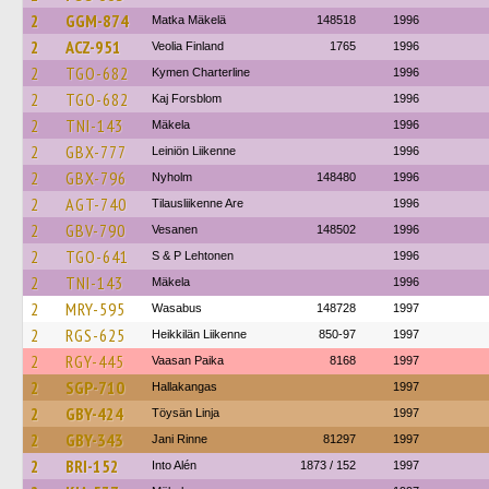
2
GGM-874
Matka Mäkelä
148518
1996
2
ACZ-951
Veolia Finland
1765
1996
2
TGO-682
Kymen Charterline
1996
2
TGO-682
Kaj Forsblom
1996
2
TNI-143
Mäkela
1996
2
GBX-777
Leiniön Liikenne
1996
2
GBX-796
Nyholm
148480
1996
2
AGT-740
Tilausliikenne Are
1996
2
GBV-790
Vesanen
148502
1996
2
TGO-641
S & P Lehtonen
1996
2
TNI-143
Mäkela
1996
2
MRY-595
Wasabus
148728
1997
2
RGS-625
Heikkilän Liikenne
850-97
1997
2
RGY-445
Vaasan Paika
8168
1997
2
SGP-710
Hallakangas
1997
2
GBY-424
Töysän Linja
1997
2
GBY-343
Jani Rinne
81297
1997
2
BRI-152
Into Alén
1873 / 152
1997