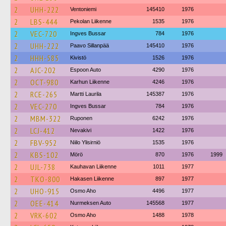
2
UHH-222
Ventoniemi
145410
1976
2
LBS-444
Pekolan Liikenne
1535
1976
2
VEC-720
Ingves Bussar
784
1976
2
UHH-222
Paavo Sillanpää
145410
1976
2
HHH-585
Kivistö
1526
1976
2
AJC-202
Espoon Auto
4290
1976
2
OCT-980
Karhun Liikenne
4246
1976
2
RCE-265
Martti Laurila
145387
1976
2
VEC-270
Ingves Bussar
784
1976
2
MBM-322
Ruponen
6242
1976
2
LCJ-412
Nevakivi
1422
1976
2
FBV-952
Niilo Ylisirniö
1535
1976
2
KBS-102
Mörö
870
1976
1999
2
UJL-738
Kauhavan Liikenne
1011
1977
2
TKO-800
Hakasen Liikenne
897
1977
2
UHO-915
Osmo Aho
4496
1977
2
OEE-414
Nurmeksen Auto
145568
1977
2
VRK-602
Osmo Aho
1488
1978