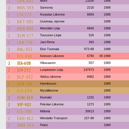
2
OPK-602
Mörö
13200
1988
2
MHS-933
Saresma
2216
1988
2
EJV-773
Korpelan Liikenne
6859
1988
2
BKT-905
Uusimaa, прочие
1988
2
BKN-888
Metsälän Linja
6840
1988
2
XLM-177
Tourusen Linjat
526
1988
2
LKN-796
Jani Rinne
393
1988
2
RNL-932
Eino Tuomala
973-88
1988
2
BJE-840
Ketosen Liikenne
6790
09.1988
2
IEA-608
Viitasaaren
557
1989
2
EJX-252
Luopioisten Linja
147473
1989
2
BLP-932
Vekka Liikenne
6962
1989
2
OSB-200
Henriksson
1989
2
EJX-634
Mynäliikenne
1989
2
FCM-519
Kivimäki
1232
1989
2
VIP-902
Pekolan Liikenne
1273
1989
2
EIS-390
Mäkela
30613
1989
2
EKH-412
Wendelin Transport
157-89
1989
2
XMA-354
Pekki
1989