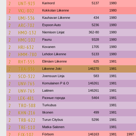
2
UNT-923
Karinord
5137
1980
2
VKL-802
Kokkolan Liikenne
1980
2
UMJ-536
Kauhavan Liikenne
434
1980
2
ARC-702
Espoon Auto
5236
1980
2
HMO-132
Niemisen Linjat
362-80
1980
2
HMC-102
Paunu
9328
1980
2
HRJ-632
Kovanen
1705
1980
2
HMM-780
Lehdon Liikenne
5133
1980
2
RHT-555
Elimäen Liikenne
625
1981
2
TRA-936
Liikenne Joki
146270
1981
2
SCO-322
Joensuun Linja
583
1981
2
UNV-765
Komulainen P & O
146261
1981
2
UNV-765
Laitinen
146261
1981
2
LEK-481
Разные города
5464
1981
2
TRO-588
Turkubus
1981
2
KHN-216
Itkonen
499
1981
2
TRB-622
Turun Citybus
5296
1981
2
TRE-110
Matka-Salonen
1981
2
EJX-102
Förbom
146163
1981
1997