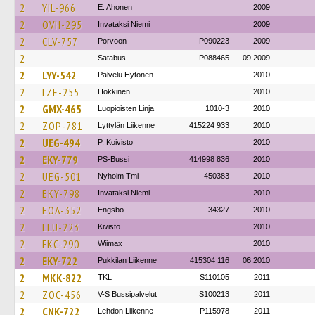
2
YIL-966
E. Ahonen
2009
2
OVH-295
Invataksi Niemi
2009
2
CLV-757
Porvoon
P090223
2009
2
Satabus
P088465
09.2009
2
LYY-542
Palvelu Hytönen
2010
2
LZE-255
Hokkinen
2010
2
GMX-465
Luopioisten Linja
1010-3
2010
2
ZOP-781
Lyttylän Liikenne
415224 933
2010
2
UEG-494
P. Koivisto
2010
2
EKY-779
PS-Bussi
414998 836
2010
2
UEG-501
Nyholm Tmi
450383
2010
2
EKY-798
Invataksi Niemi
2010
2
EOA-352
Engsbo
34327
2010
2
LLU-223
Kivistö
2010
2
FKC-290
Wiimax
2010
2
EKY-722
Pukkilan Liikenne
415304 116
06.2010
2
MKK-822
TKL
S110105
2011
2
ZOC-456
V-S Bussipalvelut
S100213
2011
2
CNK-722
Lehdon Liikenne
P115978
2011