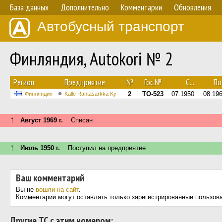
База данных
Дополнительно
Комментарии
Обновления
Автобусный транспорт
Финляндия, Autokori № 2
Регион
Предприятие
№
Гос.№
С...
По.
2
TO-523
07.1950
08.19
Финляндия
Kalle Rantasärkkä Ky
↑
Август 1969 г.
Списан
↑
Июль 1950 г.
Поступил на предприятие
Ваш комментарий
Вы не
вошли на сайт
.
Комментарии могут оставлять только зарегистрированные пользов
Другие ТС с этим номером: