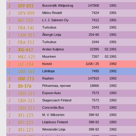
2
EFP-855
Busstrafik Widjeskog
147808
1991
2
OFV-939
Mikko Rindell
7424
1991
2
RFI-759
L-l. J. Salonen Oy
7412
1991
2
FBA-341
Turkubus
1043
1991
2
CAN-915
Åbergin Linja
254-90
1991
2
FBA-352
Turkubus
1044
1991
2
XIG-612
Arolan Kuljetus
22395
02.1991
2
MKC-525
Muurinen
7267
02.1991
2
LLF-294
Kivistö
1158 / 25
1992
2
CBB-568
Lähilinjat
7495
1992
2
HXF-723
Raahen
147910
1992
2
EII-576
Pirkanmaa, прочие
18866
1992
2
CBH-215
Espoon Auto
7573
1992
2
CBH-215
Stagecoach Finland
7573
1992
2
CBH-215
Concordia Bus
7573
1992
2
XFJ-225
M. V. Wikström
398-92
1992
2
XFJ-225
Linjebuss Finland
398-92
1992
2
XFJ-225
Westendin Linja
398-92
1992