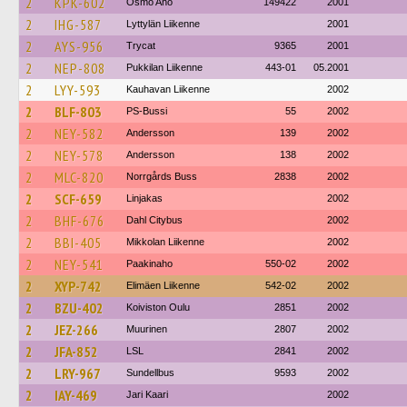
2
KPK-602
Osmo Aho
149422
2001
2
IHG-587
Lyttylän Liikenne
2001
2
AYS-956
Trycat
9365
2001
2
NEP-808
Pukkilan Liikenne
443-01
05.2001
2
LYY-593
Kauhavan Liikenne
2002
2
BLF-803
PS-Bussi
55
2002
2
NEY-582
Andersson
139
2002
2
NEY-578
Andersson
138
2002
2
MLC-820
Norrgårds Buss
2838
2002
2
SCF-659
Linjakas
2002
2
BHF-676
Dahl Citybus
2002
2
BBI-405
Mikkolan Liikenne
2002
2
NEY-541
Paakinaho
550-02
2002
2
XYP-742
Elimäen Liikenne
542-02
2002
2
BZU-402
Koiviston Oulu
2851
2002
2
JEZ-266
Muurinen
2807
2002
2
JFA-852
LSL
2841
2002
2
LRY-967
Sundellbus
9593
2002
2
IAY-469
Jari Kaari
2002