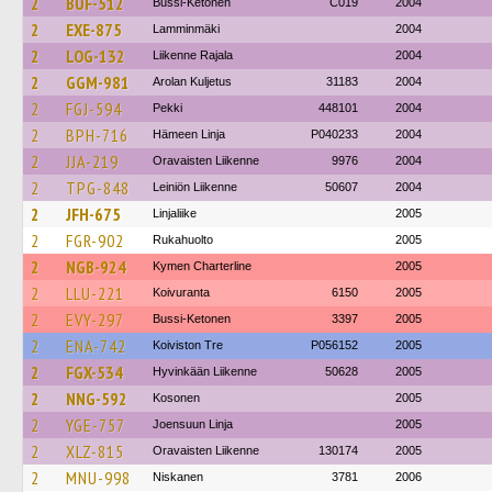
2
BUF-512
Bussi-Ketonen
C019
2004
2
EXE-875
Lamminmäki
2004
2
LOG-132
Liikenne Rajala
2004
2
GGM-981
Arolan Kuljetus
31183
2004
2
FGJ-594
Pekki
448101
2004
2
BPH-716
Hämeen Linja
P040233
2004
2
JJA-219
Oravaisten Liikenne
9976
2004
2
TPG-848
Leiniön Liikenne
50607
2004
2
JFH-675
Linjaliike
2005
2
FGR-902
Rukahuolto
2005
2
NGB-924
Kymen Charterline
2005
2
LLU-221
Koivuranta
6150
2005
2
EVY-297
Bussi-Ketonen
3397
2005
2
ENA-742
Koiviston Tre
P056152
2005
2
FGX-534
Hyvinkään Liikenne
50628
2005
2
NNG-592
Kosonen
2005
2
YGE-757
Joensuun Linja
2005
2
XLZ-815
Oravaisten Liikenne
130174
2005
2
MNU-998
Niskanen
3781
2006