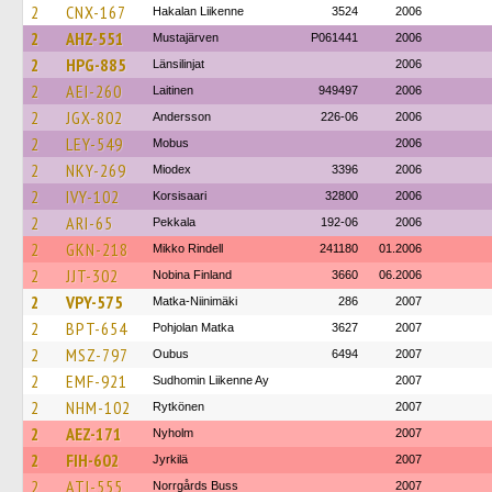
2
CNX-167
Hakalan Liikenne
3524
2006
2
AHZ-551
Mustajärven
P061441
2006
2
HPG-885
Länsilinjat
2006
2
AEI-260
Laitinen
949497
2006
2
JGX-802
Andersson
226-06
2006
2
LEY-549
Mobus
2006
2
NKY-269
Miodex
3396
2006
2
IVY-102
Korsisaari
32800
2006
2
ARI-65
Pekkala
192-06
2006
2
GKN-218
Mikko Rindell
241180
01.2006
2
JJT-302
Nobina Finland
3660
06.2006
2
VPY-575
Matka-Niinimäki
286
2007
2
BPT-654
Pohjolan Matka
3627
2007
2
MSZ-797
Oubus
6494
2007
2
EMF-921
Sudhomin Liikenne Ay
2007
2
NHM-102
Rytkönen
2007
2
AEZ-171
Nyholm
2007
2
FIH-602
Jyrkilä
2007
2
ATI-555
Norrgårds Buss
2007