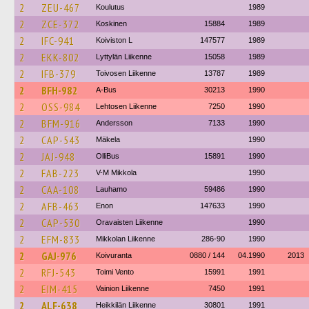
2
ZEU-467
Koulutus
1989
2
ZCE-372
Koskinen
15884
1989
2
IFC-941
Koiviston L
147577
1989
2
EKK-802
Lyttylän Liikenne
15058
1989
2
IFB-379
Toivosen Liikenne
13787
1989
2
BFH-982
A-Bus
30213
1990
2
OSS-984
Lehtosen Liikenne
7250
1990
2
BFM-916
Andersson
7133
1990
2
CAP-543
Mäkela
1990
2
JAJ-948
OlliBus
15891
1990
2
FAB-223
V-M Mikkola
1990
2
CAA-108
Lauhamo
59486
1990
2
AFB-463
Enon
147633
1990
2
CAP-530
Oravaisten Liikenne
1990
2
EFM-833
Mikkolan Liikenne
286-90
1990
2
GAJ-976
Koivuranta
0880 / 144
04.1990
2013
2
RFJ-543
Toimi Vento
15991
1991
2
EIM-415
Vainion Liikenne
7450
1991
2
ALF-638
Heikkilän Liikenne
30801
1991