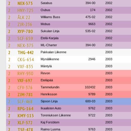
2
NEX-375
Satabus
394-00
2002
2
HNY-725
Oubus
174
2002
2
ÅLK 22
Williams Buss
475-02
2002
2
ZJR-236
Mobus
9663
2002
2
XYP-780
Sukulan Linja
535-02
2002
2
SCF-659
Etelä-Karjala
2002
2
NEX-375
ML-Charter
394-00
2002
2
THG-442
Pakkalan Liikenne
2003
2
CKG-654
Mynäliikenne
2946
2003
2
VXF-835
Mäntylä
2003
2
RHY-930
Revon
2003
2
VXF-697
Eteläpää
2003
2
CFV-376
Tammelundin
102432
2003
2
ZJM-781
Henriksson
9789
2003
2
SLF-468
Sipoon Linja
600-03
2003
2
RPG-164
Ikaalisten Auto
9762
2003
2
KMY-113
Toreniuksen Liikenne
9722
2003
2
XLF-372
Kaj Forsblom
2003
2
TSF-478
Raimo Luoma
9763
2003