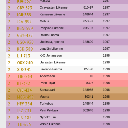
2
KIA-537
Mäkela
1997
2
GBY-323
Oravaisten Liikenne
810-97
1997
2
IGR-253
Kamusen Liikenne
148644
1997
2
JCA-992
Mobus
853-97
1997
2
RGS-599
Pohjolan Liikenne
835-97
1997
2
GBY-422
Raimo Luoma
1997
2
UGO-930
Uusimaa, прочие
148620
1997
2
RGK-389
Lyttylän Liikenne
1997
2
LIJ-713
K-O Johansson
1998
2
OGX-240
Uuraisten Liikenne
1998
2
XIB-341
Liikenne-Pasma
127-98
1998
2
TIN-864
Andersson
10
1998
2
IIT-342
Porin Linjat
8327
1998
2
CYE-434
Santasaari
148965
1998
2
MCG-495
Vesma
30341
1998
2
HEY-384
Turkubus
148844
1998
2
JEZ-731
Petri Pekkala
802648
1998
2
HIS-184
Nyholm Tmi
1998
2
TIJ-625
Vekka Liikenne
1998