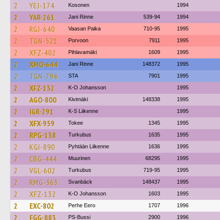
2
YEJ-174
Kosonen
1994
2
YAR-261
Jani Rinne
539-94
1994
2
RGJ-640
Vaasan Paika
710-95
1995
2
TGN-521
Porvoon
7911
1995
2
XFZ-402
Pihlavamäki
1609
1995
2
XMO-644
Jani Rinne
148372
1995
2
TGN-794
STA
7901
1995
2
XFZ-132
K-O Johansson
1995
2
AGO-800
Kivimäki
148338
1995
2
IGR-291
K-S Liikenne
1995
2
XFX-959
Tokee
1345
1995
2
RPG-138
Turkubus
1635
1995
2
KGI-890
Pyhtään Liikenne
1636
1995
2
CBG-444
Muurinen
68295
1995
2
VGL-602
Turkubus
719-95
1995
2
RMG-363
Svanbäck
148437
1995
2
XFZ-132
K-O Johansson
1603
1995
2
EXC-802
Perhe Eero
1707
1996
2
FGG-883
PS-Bussi
2900
1996