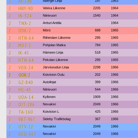
2
AY-146
Åbergin Linja
197
1963
2
HNY-90
Vekka Liikenne
2205
1964
2
IN-324
Niinivuori
1540
1964
2
TNX-2
Artturi Anttila
1964
2
ODK-2
Mörö
688
1965
2
HTN-64
Riihimäen Liikenne
295
1965
2
MDZ-1
Pohjolan Matka
784
1965
2
IK-45
Hämeen Linja
518
1965
2
HTN-64
Pekolan Liikenne
295
1965
2
VOX-24
Järviseudun Linja
2298
1966
2
OOK-2
Koiviston Oulu
202
1966
2
GZ-840
Autolinjat
399
1966
2
IHL-45
Niinivuori
544
1966
2
UOA-14
Kyllonen
1909
1966
2
OJT-286
Nevakivi
2049
1966
2
TA-160
Koiviston L
425
1966
2
VBT-967
Sideby Trafikbolag
367
1966
2
OTV-22
Nevakivi
2049
1966
2
OEO-665
Nevakivi
2049
1966