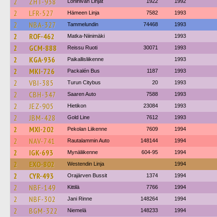
2
ZHT-938
Lohinivan Linjat
1922
1992
2
LFR-527
Hämeen Linja
7582
1993
2
NBA-327
Tammelundin
74468
1993
2
ROF-462
Matka-Niinimäki
1993
2
GCM-888
Reissu Ruoti
30071
1993
2
KGA-936
Paikallisliikenne
1993
2
MKI-726
Packalén Bus
1187
1993
2
VBI-385
Turun Citybus
20
1993
2
CBH-347
Saaren Auto
7588
1993
2
JEZ-905
Hietikon
23084
1993
2
JBM-428
Gold Line
7612
1993
2
MXI-202
Pekolan Liikenne
7609
1994
2
NAV-741
Rautalammin Auto
148144
1994
2
IGK-693
Mynäliikenne
604-95
1994
2
EXO-802
Westendin Linja
1994
2
CYR-493
Orajärven Bussit
1374
1994
2
NBF-149
Kittilä
7766
1994
2
NBF-302
Jani Rinne
148264
1994
2
BGM-322
Niemelä
148233
1994