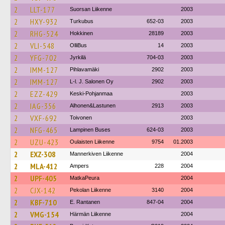
2
LLT-177
Suorsan Liikenne
2003
2
HXY-932
Turkubus
652-03
2003
2
RHG-524
Hokkinen
28189
2003
2
VLI-548
OlliBus
14
2003
2
YFG-702
Jyrkilä
704-03
2003
2
IMM-127
Pihlavamäki
2902
2003
2
IMM-127
L-l. J. Salonen Oy
2902
2003
2
EZZ-429
Keski-Pohjanmaa
2003
2
IAG-356
Alhonen&Lastunen
2913
2003
2
VXF-692
Toivonen
2003
2
NFG-465
Lampinen Buses
624-03
2003
2
UZU-423
Oulaisten Liikenne
9754
01.2003
2
EXZ-308
Mannerkiven Liikenne
2004
2
MLA-412
Ampers
228
2004
2
UPF-405
MatkaPeura
2004
2
CJX-142
Pekolan Liikenne
3140
2004
2
KBF-710
E. Rantanen
847-04
2004
2
VMG-154
Härmän Liikenne
2004