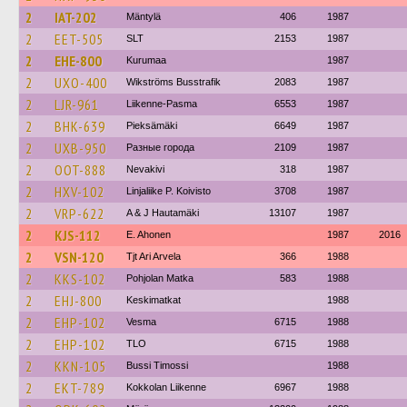
2
IAT-202
Mäntylä
406
1987
2
EET-505
SLT
2153
1987
2
EHE-800
Kurumaa
1987
2
UXO-400
Wikströms Busstrafik
2083
1987
2
LJR-961
Liikenne-Pasma
6553
1987
2
BHK-639
Pieksämäki
6649
1987
2
UXB-950
Разные города
2109
1987
2
OOT-888
Nevakivi
318
1987
2
HXV-102
Linjaliike P. Koivisto
3708
1987
2
VRP-622
A & J Hautamäki
13107
1987
2
KJS-112
E. Ahonen
1987
2016
2
VSN-120
Tjt Ari Arvela
366
1988
2
KKS-102
Pohjolan Matka
583
1988
2
EHJ-800
Keskimatkat
1988
2
EHP-102
Vesma
6715
1988
2
EHP-102
TLO
6715
1988
2
KKN-105
Bussi Timossi
1988
2
EKT-789
Kokkolan Liikenne
6967
1988