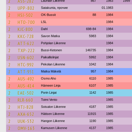
2
ASS-282
Laurilan Liikenne
867
1983
1999
2
UPP-802
Satakunta, прочие
01.1983
2
HSJ-502
OK-Bussit
88
1984
2
HTO-700
LSL
1984
2
KJC-800
Dahl
698-84
1984
2
KKC-728
Savon Matka
5983
1984
2
ATT-622
Pohjolan Liikenne
1984
2
TXP-222
Bussi-Ketonen
146735
1984
2
USN-602
Paikallislinjat
5992
1984
2
HTC-992
Pekolan Liikenne
1042
1984
2
ATT-951
Matka Mäkelä
957
1984
2
AUS-492
Osmo Aho
6110
1985
2
AUS-414
Hämeen Linja
6107
1985
2
EAE-502
Porin Linjat
1142
1985
2
RLR-660
Toimi Vento
1985
2
HTJ-828
Soisalon Liikenne
4187
1985
2
AXA-652
Hätisen Liikenne
11915
1985
2
UUK-532
Hangon Liikenne
1190
1985
2
OMV-163
Kamusen Liikenne
4137
1985