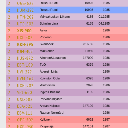
2
OGB-622
Reissu Ruoti
10925
1985
2
HUM-292
Reissu Ruoti
10925
1985
2
HTN-202
Valkeakosken Liikenn
4185
01.1985
2
UTE-802
Sukulan Linja
6185
04.1985
2
XJS-900
Astor
1986
2
UXL-382
Porvoon
1986
2
KKH-595
Svanbäck
816-86
1986
2
KJM-402
Makkonen
11950
1986
2
HUS-872
Alhonen&Lastunen
147000
1986
2
EBT-109
TLO
6379
1986
2
UVJ-222
Åbergin Linja
1986
2
UVM-162
Koiviston Oulu
6395
1986
2
UXH-202
Ventoniemi
2026
1986
2
VPJ-660
Ingves Bussar
1195
1986
2
UXL-382
Porvoon kirjasto
1986
2
ECA-621
Arolan Kuljetus
147109
1986
2
EBV-111
Ragnar Norrgård
1986
2
OPR-502
Kyllonen
6662
1987
2
HXP-930
Ykspetäjä
147151
1987