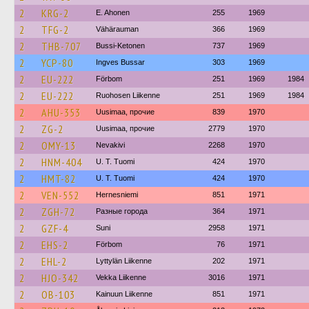
2
KRG-2
E. Ahonen
255
1969
2
TFG-2
Vähärauman
366
1969
2
THB-707
Bussi-Ketonen
737
1969
2
YCP-80
Ingves Bussar
303
1969
2
EU-222
Förbom
251
1969
1984
2
EU-222
Ruohosen Liikenne
251
1969
1984
2
AHU-353
Uusimaa, прочие
839
1970
2
ZG-2
Uusimaa, прочие
2779
1970
2
OMY-13
Nevakivi
2268
1970
2
HNM-404
U. T. Tuomi
424
1970
2
HMT-82
U. T. Tuomi
424
1970
2
VEN-552
Hernesniemi
851
1971
2
ZGH-72
Разные города
364
1971
2
GZF-4
Suni
2958
1971
2
EHS-2
Förbom
76
1971
2
EHL-2
Lyttylän Liikenne
202
1971
2
HJO-342
Vekka Liikenne
3016
1971
2
OB-103
Kainuun Liikenne
851
1971