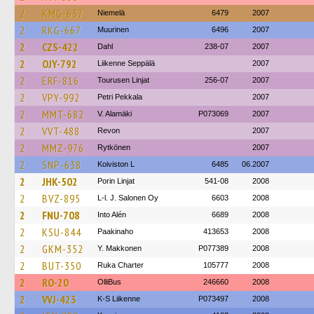
2
KMG-637
Niemelä
6479
2007
2
RKG-667
Muurinen
6496
2007
2
CZS-422
Dahl
238-07
2007
2
OJY-792
Liikenne Seppälä
2007
2
ERF-816
Tourusen Linjat
256-07
2007
2
VPY-992
Petri Pekkala
2007
2
MMT-682
V. Alamäki
P073069
2007
2
VVT-488
Revon
2007
2
MMZ-976
Rytkönen
2007
2
SNP-638
Koiviston L
6485
06.2007
2
JHK-502
Porin Linjat
541-08
2008
2
BVZ-895
L-l. J. Salonen Oy
6603
2008
2
FNU-708
Into Alén
6689
2008
2
KSU-844
Paakinaho
413653
2008
2
GKM-352
Y. Makkonen
P077389
2008
2
BUT-350
Ruka Charter
105777
2008
2
RO-20
OlliBus
246660
2008
2
VVJ-423
K-S Liikenne
P073497
2008