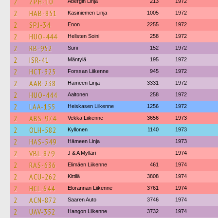
2
ZPH-10
Åbergin Linja
213
1972
2
HAB-851
Kasiniemen Linja
1005
1972
2
SPJ-34
Enon
2255
1972
2
HUO-444
Hellsten Soini
258
1972
2
RB-952
Suni
152
1972
2
ISR-41
Mäntylä
195
1972
2
HCT-325
Forssan Liikenne
945
1972
2
AAR-238
Hämeen Linja
3331
1972
2
HUO-444
Aaltonen
258
1972
2
LAA-155
Heiskasen Liikenne
1256
1972
2
ABS-974
Vekka Liikenne
3656
1973
2
OLH-582
Kyllonen
1140
1973
2
HAS-549
Hämeen Linja
1973
2
VBL-879
J & A Mylläri
1974
2
RAS-636
Elimäen Liikenne
461
1974
2
ACU-262
Kittilä
3808
1974
2
HCL-644
Elorannan Liikenne
3761
1974
2
ACN-872
Saaren Auto
3746
1974
2
UAV-352
Hangon Liikenne
3732
1974