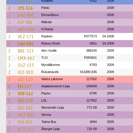
2
JGX-782
Kuopion
4162
2008
2
LYS-326
Pekki
2008
2
EAZ-892
EkmanBuss
2008
2
FLY-301
Mäkela
2008
2
ANY-344
H.Ranta
2008
2
VEZ-171
Raahen
P077573
04.2008
2
LNA-886
Reissu Ruoti
6651
04.2008
2
RRE-523
Atro Vuolle
388240
2009
2
CMX-662
TLO
P093601
2009
2
SUZ-153
Mynäliikenne
6783
2009
2
IOZ-910
Rukatravels
414285 645
2009
2
GIS-120
Vekka Liikenne
117502
2009
2
EEI-117
Anjalankosken Linja
106949
2009
2
XOY-162
Paunu
6796
2009
2
GIS-120
LSL
117502
2009
2
GIS-102
Westendin Linja
772-09
2009
2
HHZ-995
Vesma
2009
2
IYX-365
Talma Bus
4094
2009
2
ATY-557
Åbergin Linja
715-09
2009