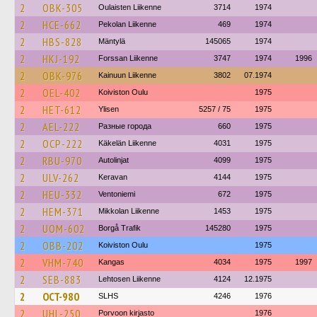
2
OBK-305
Oulaisten Liikenne
3714
1974
2
HCE-662
Pekolan Liikenne
469
1974
2
HBS-828
Mäntylä
145065
1974
2
HKJ-192
Forssan Liikenne
3747
1974
1996
2
OBK-976
Kainuun Liikenne
3802
07.1974
2
OEL-402
Koiviston Oulu
1975
2
HET-612
Ylisen
5257 / 75
1975
2
AEL-222
Разные города
660
1975
2
OCP-222
Käkelän Liikenne
4031
1975
2
RBU-970
Autolinjat
4099
1975
2
ULV-262
Keravan
4144
1975
2
HEU-332
Ventoniemi
672
1975
2
HEM-371
Mikkolan Liikenne
1453
1975
2
UOM-602
Borgå Trafik
145280
1975
2
OBB-202
Koiviston Oulu
1975
2
VHM-740
Kangas
4034
1975
1997
2
SEB-883
Lehtosen Liikenne
4124
12.1975
2
OCT-980
SLHS
4246
1976
2
UHL-250
Porvoon kirjasto
1976