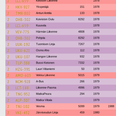
2
LCL-659
Ketosen Liikenne
1978
2
HKV-927
Ykspetäjä
151
1978
2
TMR-802
Artturi Anttila
133
1978
2
OHB-302
Koiviston Oulu
8292
1978
2
LCL-659
Kuusela
1978
2
VEV-775
Härmän Liikenne
4808
1978
2
OHB-302
Pohjola
8292
1978
2
UUK-192
Tuomisen Linja
7267
1978
2
UKU-621
Osmo Aho
112
1978
2
UKU-107
Hangon Liikenne
932
1978
2
TLP-388
Bussi-Ketonen
7332
1978
2
HZG-391
Lauri Viitaniemi
50
1978
2
AMO-603
Vekka Liikenne
5015
1979
2
NCM-928
A-Bus
266
1979
2
LCT-188
Liikenne-Pasma
4996
1979
2
TNC-952
MatkaPeura
294
1979
2
ALP-307
Matka-Viitala
1979
2
TNJ-102
Vesma
5099
1979
1988
2
VKE-432
Järviseudun Linja
459
1980