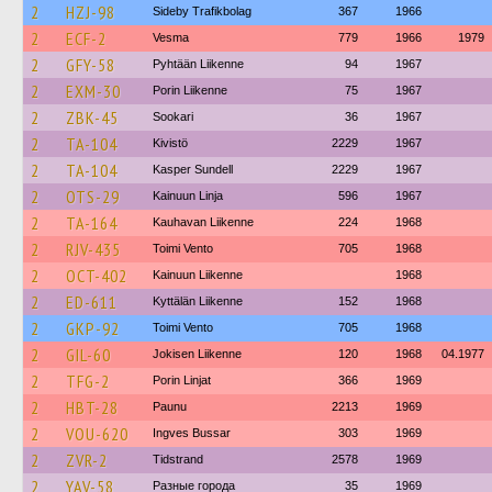
2
HZJ-98
Sideby Trafikbolag
367
1966
2
ECF-2
Vesma
779
1966
1979
2
GFY-58
Pyhtään Liikenne
94
1967
2
EXM-30
Porin Liikenne
75
1967
2
ZBK-45
Sookari
36
1967
2
TA-104
Kivistö
2229
1967
2
TA-104
Kasper Sundell
2229
1967
2
OTS-29
Kainuun Linja
596
1967
2
TA-164
Kauhavan Liikenne
224
1968
2
RJV-435
Toimi Vento
705
1968
2
OCT-402
Kainuun Liikenne
1968
2
ED-611
Kyttälän Liikenne
152
1968
2
GKP-92
Toimi Vento
705
1968
2
GIL-60
Jokisen Liikenne
120
1968
04.1977
2
TFG-2
Porin Linjat
366
1969
2
HBT-28
Paunu
2213
1969
2
VOU-620
Ingves Bussar
303
1969
2
ZVR-2
Tidstrand
2578
1969
2
YAV-58
Разные города
35
1969