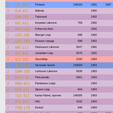
2
TPL-802
Förbom
146163
1981
1997
2
VLR-455
Mäkela
1982
2
UNR-592
Tidstrand
1982
2
VUC-662
Korpelan Liikenne
769
1982
2
APH-102
Friherrsin Auto
1982
2
UOS-200
Åbergin Linja
698
1982
2
UOS-200
Разные города
698
1982
2
ARC-112
Heiskasen Liikenne
5647
1982
2
UPJ-802
Juhanilan Linja
5678
1982
2
ATC-305
Savonlinja
3192
1983
2
TUK-600
Varsinais-Suomi
146659
1983
2
URM-509
Lehtosen Liikenne
5830
1983
2
UPV-736
Pieksämäki
5801
1983
2
VMH-955
Päntäneen Linjat
1983
2
UPS-222
Sipoon Linja
844
1983
2
TUS-922
Kanta-Häme, прочие
146585
1983
2
ATC-305
HKL
3192
1983
2
TOB-179
Kivistö
846
1983