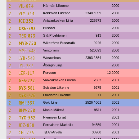
2
VIL-874
Härmän Liikenne
2000
2
VLY-334
Kokkolan Liikenne
2340 / 099
2000
2
JCZ-252
Anjalankosken Linja
228873
2000
2
OXG-792
Bussari
2000
2
TEG-823
S & P Lehtonen
913
2000
2
MYB-750
Wikströms Busstrafik
9226
2000
2
MYF-448
Ventoniemi
520093
2000
2
LYB-348
Westerlines
2393 / 354
2000
2
IYL-287
Åbergin Linja
2000
2
LZR-117
Porvoon
12.2000
2
GES-222
Valkeakosken Liikenn
2663
2001
2
BYS-581
Soisalon Liikenne
9275
2001
2
XYK-726
Oulaisten Liikenne
71
2001
2
RMI-337
Gold Line
2526 / 001
2001
2
BHY-258
Matka Mäkelä
9511
2001
2
TYO-552
Niemisen Linjat
2001
2
JEZ-888
Pornaisten Matkailu
94559
2001
2
CFJ-775
Tjt Ari Arvela
33900
2001