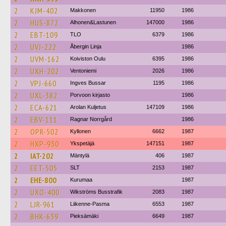
2
KJM-402
Makkonen
11950
1986
2
HUS-872
Alhonen&Lastunen
147000
1986
2
EBT-109
TLO
6379
1986
2
UVJ-222
Åbergin Linja
1986
2
UVM-162
Koiviston Oulu
6395
1986
2
UXH-202
Ventoniemi
2026
1986
2
VPJ-660
Ingves Bussar
1195
1986
2
UXL-382
Porvoon kirjasto
1986
2
ECA-621
Arolan Kuljetus
147109
1986
2
EBV-111
Ragnar Norrgård
1986
2
OPR-502
Kyllonen
6662
1987
2
HXP-930
Ykspetäjä
147151
1987
2
IAT-202
Mäntylä
406
1987
2
EET-505
SLT
2153
1987
2
EHE-800
Kurumaa
1987
2
UXO-400
Wikströms Busstrafik
2083
1987
2
LJR-961
Liikenne-Pasma
6553
1987
2
BHK-639
Pieksämäki
6649
1987