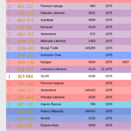
2
AEL-222
Разные города
660
1975
2
OCP-222
Käkelän Liikenne
4031
1975
2
RBU-970
Autolinjat
4099
1975
2
ULV-262
Keravan
4144
1975
2
HEU-332
Ventoniemi
672
1975
2
HEM-371
Mikkolan Liikenne
1453
1975
2
UOM-602
Borgå Trafik
145280
1975
2
OBB-202
Koiviston Oulu
1975
2
VHM-740
Kangas
4034
1975
1997
2
SEB-883
Lehtosen Liikenne
4124
12.1975
2
OCT-980
SLHS
4246
1976
2
UHL-250
Porvoon kirjasto
1976
2
UHH-222
Ventoniemi
145410
1976
2
LBS-444
Pekolan Liikenne
1535
1976
2
VEC-720
Ingves Bussar
784
1976
2
UHH-222
Paavo Sillanpää
145410
1976
2
HHH-585
Kivistö
1526
1976
2
AJC-202
Espoon Auto
4290
1976