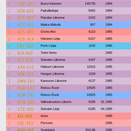
2
TXP-222
Bussi-Ketonen
146735
1984
2
USN-602
Paikallislinjat
5992
1984
2
HTC-992
Pekolan Liikenne
1042
1984
2
ATT-951
Matka Mäkelä
957
1984
2
AUS-492
Osmo Aho
6110
1985
2
AUS-414
Hämeen Linja
6107
1985
2
EAE-502
Porin Linjat
1142
1985
2
RLR-660
Toimi Vento
1985
2
HTJ-828
Soisalon Liikenne
4187
1985
2
AXA-652
Hätisen Liikenne
11915
1985
2
UUK-532
Hangon Liikenne
1190
1985
2
OMV-163
Kamusen Liikenne
4137
1985
2
OGB-622
Reissu Ruoti
10925
1985
2
HUM-292
Reissu Ruoti
10925
1985
2
HTN-202
Valkeakosken Liikenn
4185
01.1985
2
UTE-802
Sukulan Linja
6185
04.1985
2
XJS-900
Astor
1986
2
UXL-382
Porvoon
1986
2
KKH-595
Svanbäck
816-86
1986