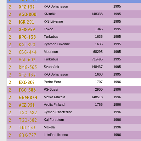
2
XFZ-132
K-O Johansson
1995
2
AGO-800
Kivimäki
148338
1995
2
IGR-291
K-S Liikenne
1995
2
XFX-959
Tokee
1345
1995
2
RPG-138
Turkubus
1635
1995
2
KGI-890
Pyhtään Liikenne
1636
1995
2
CBG-444
Muurinen
68295
1995
2
VGL-602
Turkubus
719-95
1995
2
RMG-363
Svanbäck
148437
1995
2
XFZ-132
K-O Johansson
1603
1995
2
EXC-802
Perhe Eero
1707
1996
2
FGG-883
PS-Bussi
2900
1996
2
GGM-874
Matka Mäkelä
148518
1996
2
ACZ-951
Veolia Finland
1765
1996
2
TGO-682
Kymen Charterline
1996
2
TGO-682
Kaj Forsblom
1996
2
TNI-143
Mäkela
1996
2
GBX-777
Leiniön Liikenne
1996