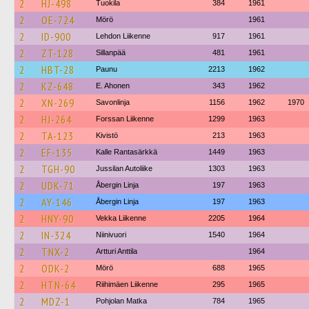
2
HJ-498
Tuokila
384
1961
2
OE-724
Mörö
1961
2
ID-900
Lehdon Liikenne
917
1961
2
ZT-128
Sillanpää
481
1961
2
HBT-28
Paunu
2213
1962
2
KZ-648
E. Ahonen
343
1962
2
XN-269
Savonlinja
1156
1962
1970
2
HJ-264
Forssan Liikenne
1299
1963
2
TA-123
Kivistö
213
1963
2
EF-135
Kalle Rantasärkkä
1449
1963
2
TGH-90
Jussilan Autoliike
1303
1963
2
UDK-71
Åbergin Linja
197
1963
2
AY-146
Åbergin Linja
197
1963
2
HNY-90
Vekka Liikenne
2205
1964
2
IN-324
Niinivuori
1540
1964
2
TNX-2
Artturi Anttila
1964
2
ODK-2
Mörö
688
1965
2
HTN-64
Riihimäen Liikenne
295
1965
2
MDZ-1
Pohjolan Matka
784
1965