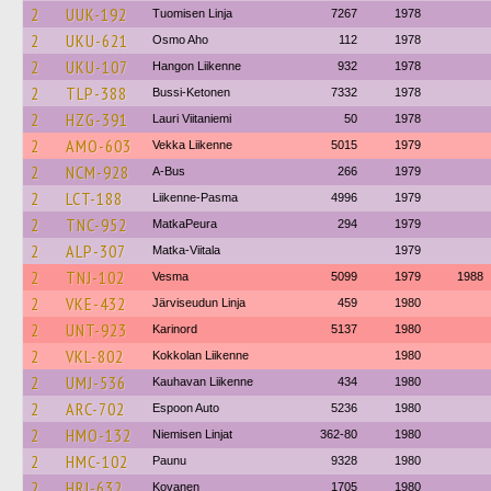
2
UUK-192
Tuomisen Linja
7267
1978
2
UKU-621
Osmo Aho
112
1978
2
UKU-107
Hangon Liikenne
932
1978
2
TLP-388
Bussi-Ketonen
7332
1978
2
HZG-391
Lauri Viitaniemi
50
1978
2
AMO-603
Vekka Liikenne
5015
1979
2
NCM-928
A-Bus
266
1979
2
LCT-188
Liikenne-Pasma
4996
1979
2
TNC-952
MatkaPeura
294
1979
2
ALP-307
Matka-Viitala
1979
2
TNJ-102
Vesma
5099
1979
1988
2
VKE-432
Järviseudun Linja
459
1980
2
UNT-923
Karinord
5137
1980
2
VKL-802
Kokkolan Liikenne
1980
2
UMJ-536
Kauhavan Liikenne
434
1980
2
ARC-702
Espoon Auto
5236
1980
2
HMO-132
Niemisen Linjat
362-80
1980
2
HMC-102
Paunu
9328
1980
2
HRJ-632
Kovanen
1705
1980