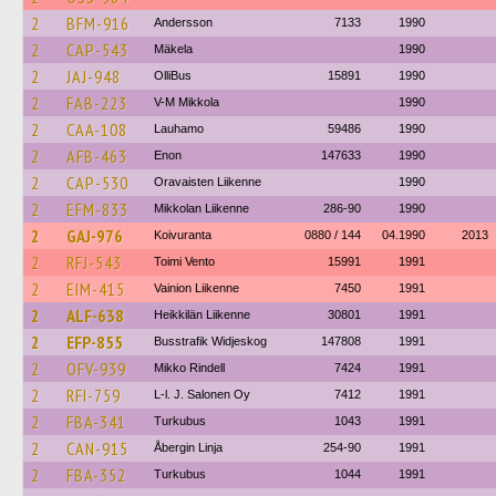
2
BFM-916
Andersson
7133
1990
2
CAP-543
Mäkela
1990
2
JAJ-948
OlliBus
15891
1990
2
FAB-223
V-M Mikkola
1990
2
CAA-108
Lauhamo
59486
1990
2
AFB-463
Enon
147633
1990
2
CAP-530
Oravaisten Liikenne
1990
2
EFM-833
Mikkolan Liikenne
286-90
1990
2
GAJ-976
Koivuranta
0880 / 144
04.1990
2013
2
RFJ-543
Toimi Vento
15991
1991
2
EIM-415
Vainion Liikenne
7450
1991
2
ALF-638
Heikkilän Liikenne
30801
1991
2
EFP-855
Busstrafik Widjeskog
147808
1991
2
OFV-939
Mikko Rindell
7424
1991
2
RFI-759
L-l. J. Salonen Oy
7412
1991
2
FBA-341
Turkubus
1043
1991
2
CAN-915
Åbergin Linja
254-90
1991
2
FBA-352
Turkubus
1044
1991