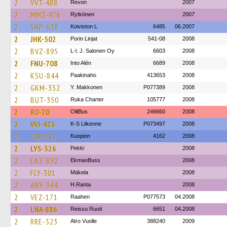
2
VVT-488
Revon
2007
2
MMZ-976
Rytkönen
2007
2
SNP-638
Koiviston L
6485
06.2007
2
JHK-502
Porin Linjat
541-08
2008
2
BVZ-895
L-l. J. Salonen Oy
6603
2008
2
FNU-708
Into Alén
6689
2008
2
KSU-844
Paakinaho
413653
2008
2
GKM-352
Y. Makkonen
P077389
2008
2
BUT-350
Ruka Charter
105777
2008
2
RO-20
OlliBus
246660
2008
2
VVJ-423
K-S Liikenne
P073497
2008
2
JGX-782
Kuopion
4162
2008
2
LYS-326
Pekki
2008
2
EAZ-892
EkmanBuss
2008
2
FLY-301
Mäkela
2008
2
ANY-344
H.Ranta
2008
2
VEZ-171
Raahen
P077573
04.2008
2
LNA-886
Reissu Ruoti
6651
04.2008
2
RRE-523
Atro Vuolle
388240
2009