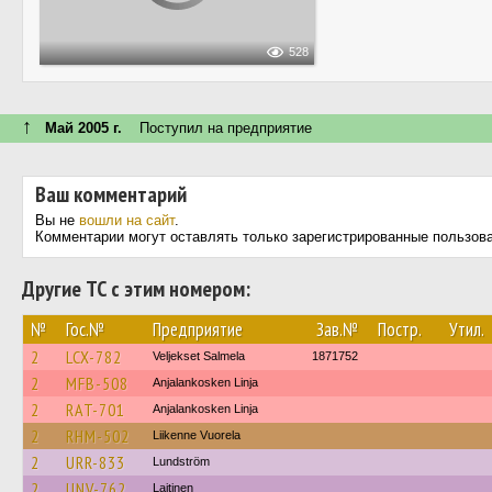
528
↑
Май 2005 г.
Поступил на предприятие
Ваш комментарий
Вы не
вошли на сайт
.
Комментарии могут оставлять только зарегистрированные пользов
Другие ТС с этим номером:
№
Гос.№
Предприятие
Зав.№
Постр.
Утил.
2
LCX-782
Veljekset Salmela
1871752
2
MFB-508
Anjalankosken Linja
2
RAT-701
Anjalankosken Linja
2
RHM-502
Liikenne Vuorela
2
URR-833
Lundström
2
UNV-762
Laitinen