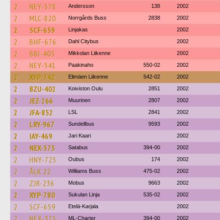
2
NEY-578
Andersson
138
2002
2
MLC-820
Norrgårds Buss
2838
2002
2
SCF-659
Linjakas
2002
2
BHF-676
Dahl Citybus
2002
2
BBI-405
Mikkolan Liikenne
2002
2
NEY-541
Paakinaho
550-02
2002
2
XYP-742
Elimäen Liikenne
542-02
2002
2
BZU-402
Koiviston Oulu
2851
2002
2
JEZ-266
Muurinen
2807
2002
2
JFA-852
LSL
2841
2002
2
LRY-967
Sundellbus
9593
2002
2
IAY-469
Jari Kaari
2002
2
NEX-375
Satabus
394-00
2002
2
HNY-725
Oubus
174
2002
2
ÅLK 22
Williams Buss
475-02
2002
2
ZJR-236
Mobus
9663
2002
2
XYP-780
Sukulan Linja
535-02
2002
2
SCF-659
Etelä-Karjala
2002
2
NEX-375
ML-Charter
394-00
2002