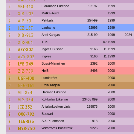
2
VBI-430
Elorannan Liikenne
92197
1999
2
XIB-902
Matka-Autot
1999
2
AIP-50
Pekkala
254-99
1999
2
JCZ-157
Lauhamo
92993
1999
2
XIB-913
Antti Kangas
215-99
1999
2024
2
XIR-403
TuKL
07.1999
2
AZY-802
Ingves Bussar
9166
11.1999
2
AZY-802
Ingves
9166
11.1999
2
LYB-349
Bussi-Manninen
2392
2000
2
ZIZ-759
HelB
8496
2000
2
UGF-400
Lundström
2000
2
GEG-161
Etelä-Karjala
2000
2
VIL-874
Härmän Liikenne
2000
2
VLY-334
Kokkolan Liikenne
2340 / 099
2000
2
JCZ-252
Anjalankosken Linja
228873
2000
2
OXG-792
Bussari
2000
2
TEG-823
S & P Lehtonen
913
2000
2
MYB-750
Wikströms Busstrafik
9226
2000