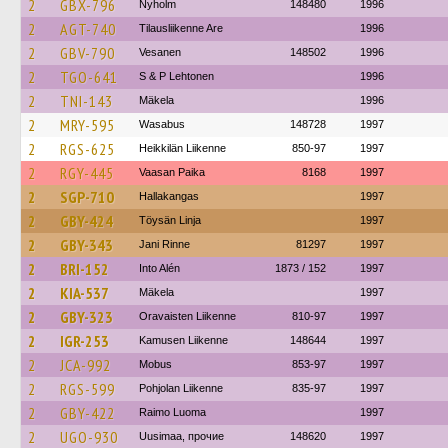
2
GBX-796
Nyholm
148480
1996
2
AGT-740
Tilausliikenne Are
1996
2
GBV-790
Vesanen
148502
1996
2
TGO-641
S & P Lehtonen
1996
2
TNI-143
Mäkela
1996
2
MRY-595
Wasabus
148728
1997
2
RGS-625
Heikkilän Liikenne
850-97
1997
2
RGY-445
Vaasan Paika
8168
1997
2
SGP-710
Hallakangas
1997
2
GBY-424
Töysän Linja
1997
2
GBY-343
Jani Rinne
81297
1997
2
BRI-152
Into Alén
1873 / 152
1997
2
KIA-537
Mäkela
1997
2
GBY-323
Oravaisten Liikenne
810-97
1997
2
IGR-253
Kamusen Liikenne
148644
1997
2
JCA-992
Mobus
853-97
1997
2
RGS-599
Pohjolan Liikenne
835-97
1997
2
GBY-422
Raimo Luoma
1997
2
UGO-930
Uusimaa, прочие
148620
1997