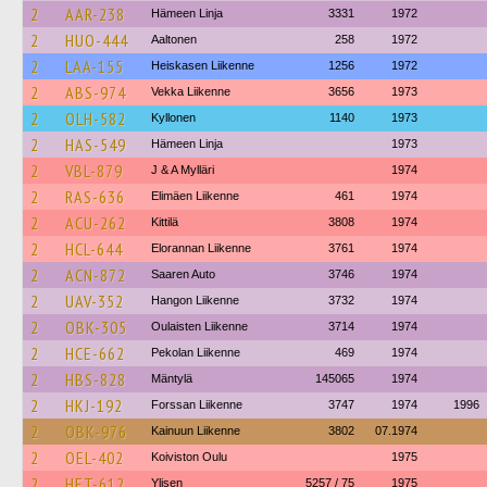
2
AAR-238
Hämeen Linja
3331
1972
2
HUO-444
Aaltonen
258
1972
2
LAA-155
Heiskasen Liikenne
1256
1972
2
ABS-974
Vekka Liikenne
3656
1973
2
OLH-582
Kyllonen
1140
1973
2
HAS-549
Hämeen Linja
1973
2
VBL-879
J & A Mylläri
1974
2
RAS-636
Elimäen Liikenne
461
1974
2
ACU-262
Kittilä
3808
1974
2
HCL-644
Elorannan Liikenne
3761
1974
2
ACN-872
Saaren Auto
3746
1974
2
UAV-352
Hangon Liikenne
3732
1974
2
OBK-305
Oulaisten Liikenne
3714
1974
2
HCE-662
Pekolan Liikenne
469
1974
2
HBS-828
Mäntylä
145065
1974
2
HKJ-192
Forssan Liikenne
3747
1974
1996
2
OBK-976
Kainuun Liikenne
3802
07.1974
2
OEL-402
Koiviston Oulu
1975
2
HET-612
Ylisen
5257 / 75
1975