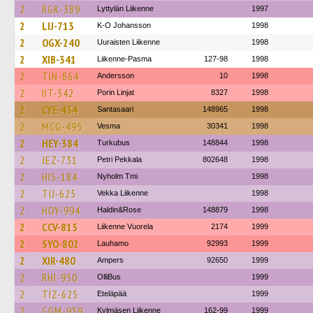
2
RGK-389
Lyttylän Liikenne
1997
2
LIJ-713
K-O Johansson
1998
2
OGX-240
Uuraisten Liikenne
1998
2
XIB-341
Liikenne-Pasma
127-98
1998
2
TIN-864
Andersson
10
1998
2
IIT-342
Porin Linjat
8327
1998
2
CYE-434
Santasaari
148965
1998
2
MCG-495
Vesma
30341
1998
2
HEY-384
Turkubus
148844
1998
2
JEZ-731
Petri Pekkala
802648
1998
2
HIS-184
Nyholm Tmi
1998
2
TIJ-625
Vekka Liikenne
1998
2
HOY-994
Haldin&Rose
148879
1998
2
CCV-815
Liikenne Vuorela
2174
1999
2
SYO-802
Lauhamo
92993
1999
2
XIR-480
Ampers
92650
1999
2
RHI-950
OlliBus
1999
2
TIZ-625
Eteläpää
1999
2
GGM-959
Kylmäsen Liikenne
162-99
1999