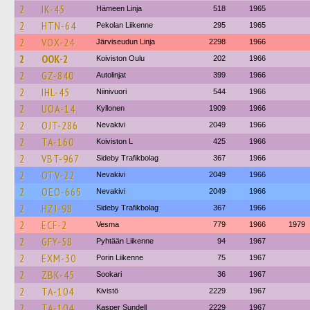
2
IK-45
Hämeen Linja
518
1965
2
HTN-64
Pekolan Liikenne
295
1965
2
VOX-24
Järviseudun Linja
2298
1966
2
OOK-2
Koiviston Oulu
202
1966
2
GZ-840
Autolinjat
399
1966
2
IHL-45
Niinivuori
544
1966
2
UOA-14
Kyllonen
1909
1966
2
OJT-286
Nevakivi
2049
1966
2
TA-160
Koiviston L
425
1966
2
VBT-967
Sideby Trafikbolag
367
1966
2
OTV-22
Nevakivi
2049
1966
2
OEO-665
Nevakivi
2049
1966
2
HZJ-98
Sideby Trafikbolag
367
1966
2
ECF-2
Vesma
779
1966
1979
2
GFY-58
Pyhtään Liikenne
94
1967
2
EXM-30
Porin Liikenne
75
1967
2
ZBK-45
Sookari
36
1967
2
TA-104
Kivistö
2229
1967
2
TA-104
Kasper Sundell
2229
1967