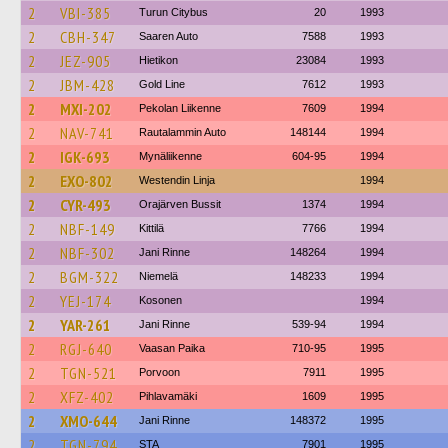
2
VBI-385
Turun Citybus
20
1993
2
CBH-347
Saaren Auto
7588
1993
2
JEZ-905
Hietikon
23084
1993
2
JBM-428
Gold Line
7612
1993
2
MXI-202
Pekolan Liikenne
7609
1994
2
NAV-741
Rautalammin Auto
148144
1994
2
IGK-693
Mynäliikenne
604-95
1994
2
EXO-802
Westendin Linja
1994
2
CYR-493
Orajärven Bussit
1374
1994
2
NBF-149
Kittilä
7766
1994
2
NBF-302
Jani Rinne
148264
1994
2
BGM-322
Niemelä
148233
1994
2
YEJ-174
Kosonen
1994
2
YAR-261
Jani Rinne
539-94
1994
2
RGJ-640
Vaasan Paika
710-95
1995
2
TGN-521
Porvoon
7911
1995
2
XFZ-402
Pihlavamäki
1609
1995
2
XMO-644
Jani Rinne
148372
1995
2
TGN-794
STA
7901
1995