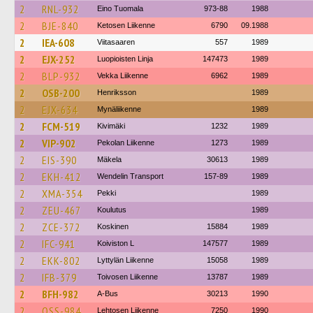
2
RNL-932
Eino Tuomala
973-88
1988
2
BJE-840
Ketosen Liikenne
6790
09.1988
2
IEA-608
Viitasaaren
557
1989
2
EJX-252
Luopioisten Linja
147473
1989
2
BLP-932
Vekka Liikenne
6962
1989
2
OSB-200
Henriksson
1989
2
EJX-634
Mynäliikenne
1989
2
FCM-519
Kivimäki
1232
1989
2
VIP-902
Pekolan Liikenne
1273
1989
2
EIS-390
Mäkela
30613
1989
2
EKH-412
Wendelin Transport
157-89
1989
2
XMA-354
Pekki
1989
2
ZEU-467
Koulutus
1989
2
ZCE-372
Koskinen
15884
1989
2
IFC-941
Koiviston L
147577
1989
2
EKK-802
Lyttylän Liikenne
15058
1989
2
IFB-379
Toivosen Liikenne
13787
1989
2
BFH-982
A-Bus
30213
1990
2
OSS-984
Lehtosen Liikenne
7250
1990