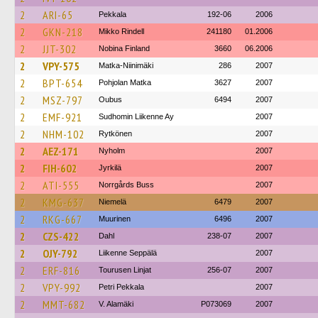
2
ARI-65
Pekkala
192-06
2006
2
GKN-218
Mikko Rindell
241180
01.2006
2
JJT-302
Nobina Finland
3660
06.2006
2
VPY-575
Matka-Niinimäki
286
2007
2
BPT-654
Pohjolan Matka
3627
2007
2
MSZ-797
Oubus
6494
2007
2
EMF-921
Sudhomin Liikenne Ay
2007
2
NHM-102
Rytkönen
2007
2
AEZ-171
Nyholm
2007
2
FIH-602
Jyrkilä
2007
2
ATI-555
Norrgårds Buss
2007
2
KMG-637
Niemelä
6479
2007
2
RKG-667
Muurinen
6496
2007
2
CZS-422
Dahl
238-07
2007
2
OJY-792
Liikenne Seppälä
2007
2
ERF-816
Tourusen Linjat
256-07
2007
2
VPY-992
Petri Pekkala
2007
2
MMT-682
V. Alamäki
P073069
2007