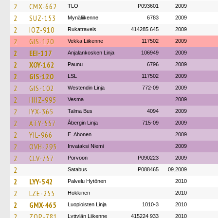
2
CMX-662
TLO
P093601
2009
2
SUZ-153
Mynäliikenne
6783
2009
2
IOZ-910
Rukatravels
414285 645
2009
2
GIS-120
Vekka Liikenne
117502
2009
2
EEI-117
Anjalankosken Linja
106949
2009
2
XOY-162
Paunu
6796
2009
2
GIS-120
LSL
117502
2009
2
GIS-102
Westendin Linja
772-09
2009
2
HHZ-995
Vesma
2009
2
IYX-365
Talma Bus
4094
2009
2
ATY-557
Åbergin Linja
715-09
2009
2
YIL-966
E. Ahonen
2009
2
OVH-295
Invataksi Niemi
2009
2
CLV-757
Porvoon
P090223
2009
2
Satabus
P088465
09.2009
2
LYY-542
Palvelu Hytönen
2010
2
LZE-255
Hokkinen
2010
2
GMX-465
Luopioisten Linja
1010-3
2010
2
ZOP-781
Lyttylän Liikenne
415224 933
2010