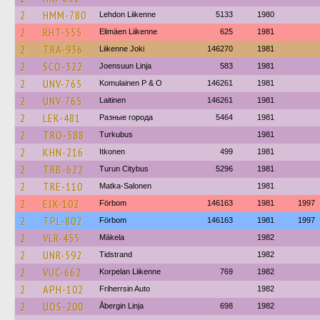
2
HMM-780
Lehdon Liikenne
5133
1980
2
RHT-555
Elimäen Liikenne
625
1981
2
TRA-936
Liikenne Joki
146270
1981
2
SCO-322
Joensuun Linja
583
1981
2
UNV-765
Komulainen P & O
146261
1981
2
UNV-765
Laitinen
146261
1981
2
LEK-481
Разные города
5464
1981
2
TRO-588
Turkubus
1981
2
KHN-216
Itkonen
499
1981
2
TRB-622
Turun Citybus
5296
1981
2
TRE-110
Matka-Salonen
1981
2
EJX-102
Förbom
146163
1981
1997
2
TPL-802
Förbom
146163
1981
1997
2
VLR-455
Mäkela
1982
2
UNR-592
Tidstrand
1982
2
VUC-662
Korpelan Liikenne
769
1982
2
APH-102
Friherrsin Auto
1982
2
UOS-200
Åbergin Linja
698
1982