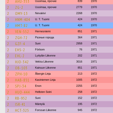
2
AHU-353
Uusimaa, прочие
839
1970
2
ZG-2
Uusimaa, прочие
2779
1970
2
OMY-13
Nevakivi
2268
1970
2
HNM-404
U. T. Tuomi
424
1970
2
HMT-82
U. T. Tuomi
424
1970
2
VEN-552
Hernesniemi
851
1971
2
ZGH-72
Разные города
364
1971
2
GZF-4
Suni
2958
1971
2
EHS-2
Förbom
76
1971
2
EHL-2
Lyttylän Liikenne
202
1971
2
HJO-342
Vekka Liikenne
3016
1971
2
OB-103
Kainuun Liikenne
851
1971
2
ZPH-10
Åbergin Linja
213
1972
2
HAB-851
Kasiniemen Linja
1005
1972
2
SPJ-34
Enon
2255
1972
2
HUO-444
Hellsten Soini
258
1972
2
RB-952
Suni
152
1972
2
ISR-41
Mäntylä
195
1972
2
HCT-325
Forssan Liikenne
945
1972