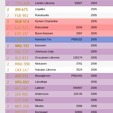
2
TPG-848
Leiniön Liikenne
50607
2004
2
JFH-675
Linjaliike
2005
2
FGR-902
Rukahuolto
2005
2
NGB-924
Kymen Charterline
2005
2
LLU-221
Koivuranta
6150
2005
2
EVY-297
Bussi-Ketonen
3397
2005
2
ENA-742
Koiviston Tre
P056152
2005
2
NNG-592
Kosonen
2005
2
YGE-757
Joensuun Linja
2005
2
XLZ-815
Oravaisten Liikenne
130174
2005
2
MNU-998
Niskanen
3781
2006
2
CNX-167
Hakalan Liikenne
3524
2006
2
AHZ-551
Mustajärven
P061441
2006
2
HPG-885
Länsilinjat
2006
2
AEI-260
Laitinen
949497
2006
2
JGX-802
Andersson
226-06
2006
2
LEY-549
Mobus
2006
2
NKY-269
Miodex
3396
2006
2
IVY-102
Korsisaari
32800
2006