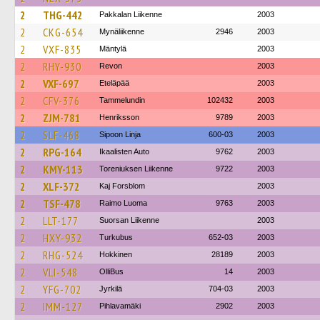
2
THG-442
Pakkalan Liikenne
2003
2
CKG-654
Mynäliikenne
2946
2003
2
VXF-835
Mäntylä
2003
2
RHY-930
Revon
2003
2
VXF-697
Eteläpää
2003
2
CFV-376
Tammelundin
102432
2003
2
ZJM-781
Henriksson
9789
2003
2
SLF-468
Sipoon Linja
600-03
2003
2
RPG-164
Ikaalisten Auto
9762
2003
2
KMY-113
Toreniuksen Liikenne
9722
2003
2
XLF-372
Kaj Forsblom
2003
2
TSF-478
Raimo Luoma
9763
2003
2
LLT-177
Suorsan Liikenne
2003
2
HXY-932
Turkubus
652-03
2003
2
RHG-524
Hokkinen
28189
2003
2
VLI-548
OlliBus
14
2003
2
YFG-702
Jyrkilä
704-03
2003
2
IMM-127
Pihlavamäki
2902
2003