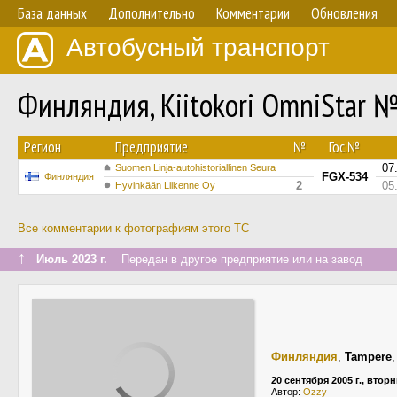
База данных
Дополнительно
Комментарии
Обновления
Автобусный транспорт
Финляндия, Kiitokori OmniStar 
Регион
Предприятие
№
Гос.№
07
Suomen Linja-autohistoriallinen Seura
FGX-534
Финляндия
2
05
Hyvinkään Liikenne Oy
Все комментарии к фотографиям этого ТС
↑
Июль 2023 г.
Передан в другое предприятие или на завод
Финляндия
,
Tampere
20 сентября 2005 г., втор
Автор:
Ozzy