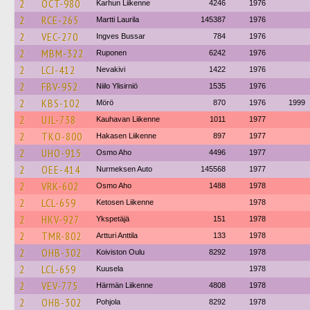
2
OCT-980
Karhun Liikenne
4246
1976
2
RCE-265
Martti Laurila
145387
1976
2
VEC-270
Ingves Bussar
784
1976
2
MBM-322
Ruponen
6242
1976
2
LCJ-412
Nevakivi
1422
1976
2
FBV-952
Niilo Ylisirniö
1535
1976
2
KBS-102
Mörö
870
1976
1999
2
UJL-738
Kauhavan Liikenne
1011
1977
2
TKO-800
Hakasen Liikenne
897
1977
2
UHO-915
Osmo Aho
4496
1977
2
OEE-414
Nurmeksen Auto
145568
1977
2
VRK-602
Osmo Aho
1488
1978
2
LCL-659
Ketosen Liikenne
1978
2
HKV-927
Ykspetäjä
151
1978
2
TMR-802
Artturi Anttila
133
1978
2
OHB-302
Koiviston Oulu
8292
1978
2
LCL-659
Kuusela
1978
2
VEV-775
Härmän Liikenne
4808
1978
2
OHB-302
Pohjola
8292
1978