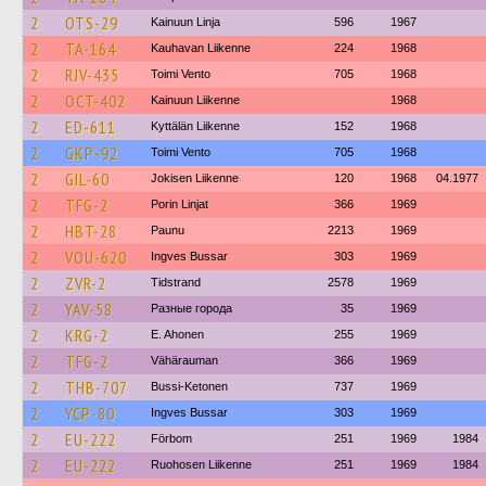
2
OTS-29
Kainuun Linja
596
1967
2
TA-164
Kauhavan Liikenne
224
1968
2
RJV-435
Toimi Vento
705
1968
2
OCT-402
Kainuun Liikenne
1968
2
ED-611
Kyttälän Liikenne
152
1968
2
GKP-92
Toimi Vento
705
1968
2
GIL-60
Jokisen Liikenne
120
1968
04.1977
2
TFG-2
Porin Linjat
366
1969
2
HBT-28
Paunu
2213
1969
2
VOU-620
Ingves Bussar
303
1969
2
ZVR-2
Tidstrand
2578
1969
2
YAV-58
Разные города
35
1969
2
KRG-2
E. Ahonen
255
1969
2
TFG-2
Vähärauman
366
1969
2
THB-707
Bussi-Ketonen
737
1969
2
YCP-80
Ingves Bussar
303
1969
2
EU-222
Förbom
251
1969
1984
2
EU-222
Ruohosen Liikenne
251
1969
1984