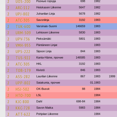
2
UOS-200
Разные города
698
1982
2
ARC-112
Heiskasen Liikenne
5647
1982
2
UPJ-802
Juhanilan Linja
5678
1982
2
ATC-305
Savonlinja
3192
1983
2
TUK-600
Varsinais-Suomi
146659
1983
2
URM-509
Lehtosen Liikenne
5830
1983
2
UPV-736
Pieksämäki
5801
1983
2
VMH-955
Päntäneen Linjat
1983
2
UPS-222
Sipoon Linja
844
1983
2
TUS-922
Kanta-Häme, прочие
146585
1983
2
ATC-305
HKL
3192
1983
2
TOB-179
Kivistö
846
1983
2
ASS-282
Laurilan Liikenne
867
1983
1999
2
UPP-802
Satakunta, прочие
01.1983
2
HSJ-502
OK-Bussit
88
1984
2
HTO-700
LSL
1984
2
KJC-800
Dahl
698-84
1984
2
KKC-728
Savon Matka
5983
1984
2
ATT-622
Pohjolan Liikenne
1984