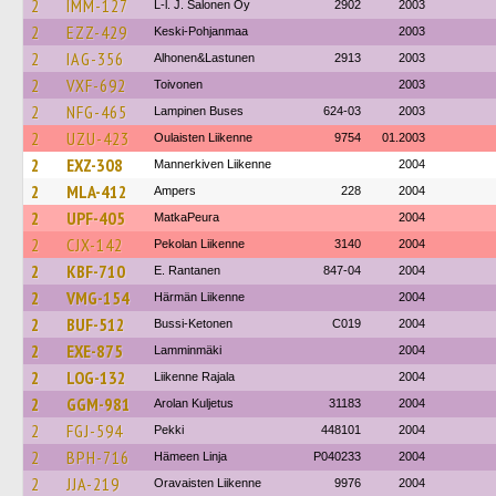
2
IMM-127
L-l. J. Salonen Oy
2902
2003
2
EZZ-429
Keski-Pohjanmaa
2003
2
IAG-356
Alhonen&Lastunen
2913
2003
2
VXF-692
Toivonen
2003
2
NFG-465
Lampinen Buses
624-03
2003
2
UZU-423
Oulaisten Liikenne
9754
01.2003
2
EXZ-308
Mannerkiven Liikenne
2004
2
MLA-412
Ampers
228
2004
2
UPF-405
MatkaPeura
2004
2
CJX-142
Pekolan Liikenne
3140
2004
2
KBF-710
E. Rantanen
847-04
2004
2
VMG-154
Härmän Liikenne
2004
2
BUF-512
Bussi-Ketonen
C019
2004
2
EXE-875
Lamminmäki
2004
2
LOG-132
Liikenne Rajala
2004
2
GGM-981
Arolan Kuljetus
31183
2004
2
FGJ-594
Pekki
448101
2004
2
BPH-716
Hämeen Linja
P040233
2004
2
JJA-219
Oravaisten Liikenne
9976
2004