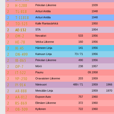
2
H-1288
Pekolan Liikenne
1939
2
TL-818
Artturi Anttila
1948
2
T-11818
Artturi Anttila
1948
2
TO-523
Kalle Rantasärkkä
1950
2
AE-132
STA
1954
2
OM-2
Nevakivi
533
1956
2
HE-78
Vekka Liikenne
160
1956
2
IK-45
Hämeen Linja
141
1956
2
ON-499
Kainuun Linja
73 / 71
1956
2
IB-865
Pekolan Liikenne
490
1956
2
OP-7
Mörö
238
1957
2
IT-522
Paunu
09.1958
2
YP-230
Oravaisten Liikenne
203
1959
2
IY-914
Niinivuori
489 / 71
1959
1966
2
AR-888
Metsälän Linja
1959
1970
2
AÄ-812
Espoon Auto
757
1960
2
RS-869
Elimäen Liikenne
372
1960
2
OB-309
Kyllonen
722
1960