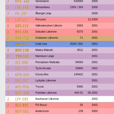
2
MYF-448
Ventoniemi
520093
2000
2
LYB-348
Westerlines
2393 / 354
2000
2
IYL-287
Åbergin Linja
2000
2
LZR-117
Porvoon
12.2000
2
GES-222
Valkeakosken Liikenn
2663
2001
2
BYS-581
Soisalon Liikenne
9275
2001
2
XYK-726
Oulaisten Liikenne
71
2001
2
RMI-337
Gold Line
2526 / 001
2001
2
BHY-258
Matka Mäkelä
9511
2001
2
TYO-552
Niemisen Linjat
2001
2
JEZ-888
Pornaisten Matkailu
94559
2001
2
CFJ-775
Tjt Ari Arvela
33900
2001
2
KPK-602
Osmo Aho
149422
2001
2
IHG-587
Lyttylän Liikenne
2001
2
AYS-956
Trycat
9365
2001
2
NEP-808
Pukkilan Liikenne
443-01
05.2001
2
LYY-593
Kauhavan Liikenne
2002
2
BLF-803
PS-Bussi
55
2002
2
NEY-582
Andersson
139
2002