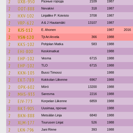
2
UXB-950
Разные города
2109
1987
2
OOT-888
Nevakivi
318
1987
2
HXV-102
Linjaliike P. Koivisto
3708
1987
2
VRP-622
A & J Hautamäki
13107
1987
2
KJS-112
E. Ahonen
1987
2016
2
VSN-120
Tjt Ari Arvela
366
1988
2
KKS-102
Pohjolan Matka
583
1988
2
EHJ-800
Keskimatkat
1988
2
EHP-102
Vesma
6715
1988
2
EHP-102
TLO
6715
1988
2
KKN-105
Bussi Timossi
1988
2
EKT-789
Kokkolan Liikenne
6967
1988
2
OPK-602
Mörö
13200
1988
2
MHS-933
Saresma
2216
1988
2
EJV-773
Korpelan Liikenne
6859
1988
2
BKT-905
Uusimaa, прочие
1988
2
BKN-888
Metsälän Linja
6840
1988
2
XLM-177
Tourusen Linjat
526
1988
2
LKN-796
Jani Rinne
393
1988