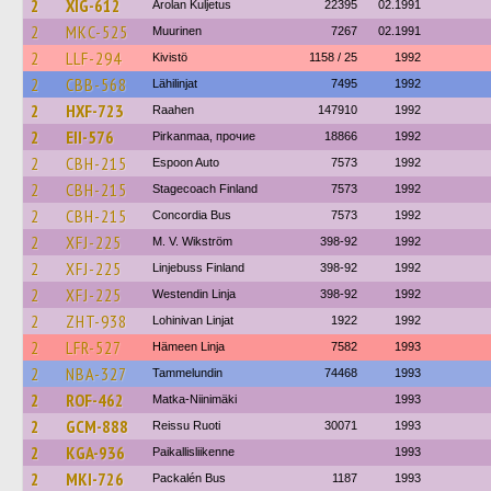
2
XIG-612
Arolan Kuljetus
22395
02.1991
2
MKC-525
Muurinen
7267
02.1991
2
LLF-294
Kivistö
1158 / 25
1992
2
CBB-568
Lähilinjat
7495
1992
2
HXF-723
Raahen
147910
1992
2
EII-576
Pirkanmaa, прочие
18866
1992
2
CBH-215
Espoon Auto
7573
1992
2
CBH-215
Stagecoach Finland
7573
1992
2
CBH-215
Concordia Bus
7573
1992
2
XFJ-225
M. V. Wikström
398-92
1992
2
XFJ-225
Linjebuss Finland
398-92
1992
2
XFJ-225
Westendin Linja
398-92
1992
2
ZHT-938
Lohinivan Linjat
1922
1992
2
LFR-527
Hämeen Linja
7582
1993
2
NBA-327
Tammelundin
74468
1993
2
ROF-462
Matka-Niinimäki
1993
2
GCM-888
Reissu Ruoti
30071
1993
2
KGA-936
Paikallisliikenne
1993
2
MKI-726
Packalén Bus
1187
1993