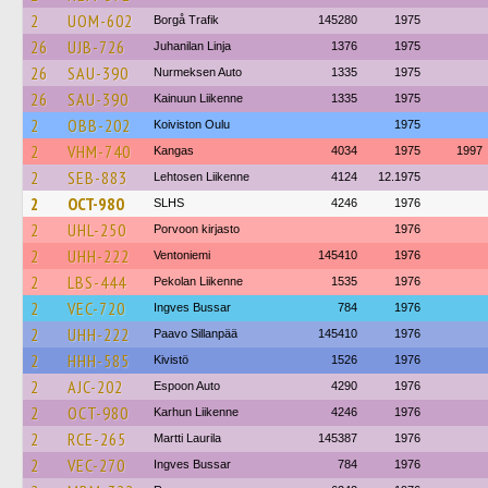
2
UOM-602
Borgå Trafik
145280
1975
26
UJB-726
Juhanilan Linja
1376
1975
26
SAU-390
Nurmeksen Auto
1335
1975
26
SAU-390
Kainuun Liikenne
1335
1975
2
OBB-202
Koiviston Oulu
1975
2
VHM-740
Kangas
4034
1975
1997
2
SEB-883
Lehtosen Liikenne
4124
12.1975
2
OCT-980
SLHS
4246
1976
2
UHL-250
Porvoon kirjasto
1976
2
UHH-222
Ventoniemi
145410
1976
2
LBS-444
Pekolan Liikenne
1535
1976
2
VEC-720
Ingves Bussar
784
1976
2
UHH-222
Paavo Sillanpää
145410
1976
2
HHH-585
Kivistö
1526
1976
2
AJC-202
Espoon Auto
4290
1976
2
OCT-980
Karhun Liikenne
4246
1976
2
RCE-265
Martti Laurila
145387
1976
2
VEC-270
Ingves Bussar
784
1976