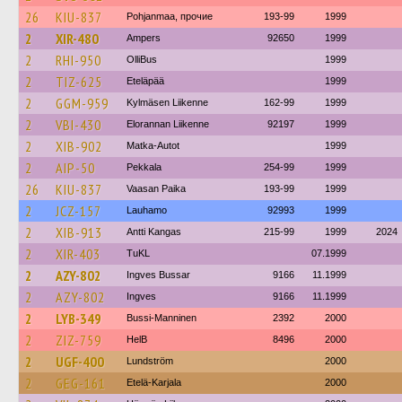
26
KIU-837
Pohjanmaa, прочие
193-99
1999
2
XIR-480
Ampers
92650
1999
2
RHI-950
OlliBus
1999
2
TIZ-625
Eteläpää
1999
2
GGM-959
Kylmäsen Liikenne
162-99
1999
2
VBI-430
Elorannan Liikenne
92197
1999
2
XIB-902
Matka-Autot
1999
2
AIP-50
Pekkala
254-99
1999
26
KIU-837
Vaasan Paika
193-99
1999
2
JCZ-157
Lauhamo
92993
1999
2
XIB-913
Antti Kangas
215-99
1999
2024
2
XIR-403
TuKL
07.1999
2
AZY-802
Ingves Bussar
9166
11.1999
2
AZY-802
Ingves
9166
11.1999
2
LYB-349
Bussi-Manninen
2392
2000
2
ZIZ-759
HelB
8496
2000
2
UGF-400
Lundström
2000
2
GEG-161
Etelä-Karjala
2000