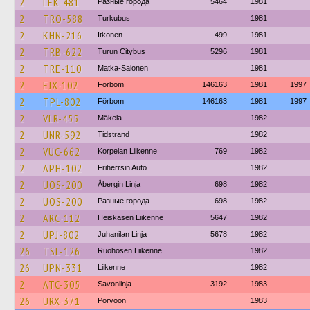
2
LEK-481
Разные города
5464
1981
2
TRO-588
Turkubus
1981
2
KHN-216
Itkonen
499
1981
2
TRB-622
Turun Citybus
5296
1981
2
TRE-110
Matka-Salonen
1981
2
EJX-102
Förbom
146163
1981
1997
2
TPL-802
Förbom
146163
1981
1997
2
VLR-455
Mäkela
1982
2
UNR-592
Tidstrand
1982
2
VUC-662
Korpelan Liikenne
769
1982
2
APH-102
Friherrsin Auto
1982
2
UOS-200
Åbergin Linja
698
1982
2
UOS-200
Разные города
698
1982
2
ARC-112
Heiskasen Liikenne
5647
1982
2
UPJ-802
Juhanilan Linja
5678
1982
26
TSL-126
Ruohosen Liikenne
1982
26
UPN-331
Liikenne
1982
2
ATC-305
Savonlinja
3192
1983
26
URX-371
Porvoon
1983