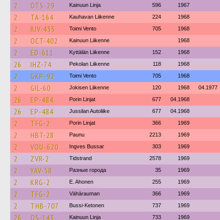
2
OTS-29
Kainuun Linja
596
1967
2
TA-164
Kauhavan Liikenne
224
1968
2
RJV-435
Toimi Vento
705
1968
2
OCT-402
Kainuun Liikenne
1968
2
ED-611
Kyttälän Liikenne
152
1968
26
IHZ-74
Pekolan Liikenne
118
1968
2
GKP-92
Toimi Vento
705
1968
2
GIL-60
Jokisen Liikenne
120
1968
04.1977
26
EP-484
Porin Linjat
677
04.1968
26
EP-484
Jussilan Autoliike
677
04.1968
2
TFG-2
Porin Linjat
366
1969
2
HBT-28
Paunu
2213
1969
2
VOU-620
Ingves Bussar
303
1969
2
ZVR-2
Tidstrand
2578
1969
2
YAV-58
Разные города
35
1969
2
KRG-2
E. Ahonen
255
1969
2
TFG-2
Vähärauman
366
1969
2
THB-707
Bussi-Ketonen
737
1969
26
OS-143
Kainuun Linja
733
1969