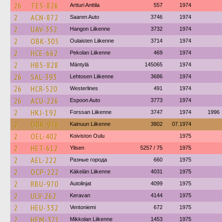
26
TES-826
Artturi Anttila
557
1974
2
ACN-872
Saaren Auto
3746
1974
2
UAV-352
Hangon Liikenne
3732
1974
2
OBK-305
Oulaisten Liikenne
3714
1974
2
HCE-662
Pekolan Liikenne
469
1974
2
HBS-828
Mäntylä
145065
1974
26
SAL-393
Lehtosen Liikenne
3686
1974
26
HCR-520
Westerlines
491
1974
26
ACU-226
Espoon Auto
3773
1974
2
HKJ-192
Forssan Liikenne
3747
1974
1996
2
OBK-976
Kainuun Liikenne
3802
07.1974
2
OEL-402
Koiviston Oulu
1975
2
HET-612
Ylisen
5257 / 75
1975
2
AEL-222
Разные города
660
1975
2
OCP-222
Käkelän Liikenne
4031
1975
2
RBU-970
Autolinjat
4099
1975
2
ULV-262
Keravan
4144
1975
2
HEU-332
Ventoniemi
672
1975
2
HEM-371
Mikkolan Liikenne
1453
1975