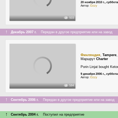
20 ноября 2010 г., суббота
Автор:
Ozzy
503
↑
Декабрь 2007 г.
Передан в другое предприятие или на завод
Финляндия
,
Tampere
Маршрут
Charter
Porin Linjat bought Keton
9 декабря 2006 г., суббота
Автор:
Ozzy
584
↑
Сентябрь 2006 г.
Передан в другое предприятие или на завод
↑
Сентябрь 2004 г.
Поступил на предприятие