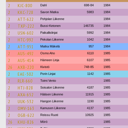
2
KJC-800
Dahl
698-84
1984
2
KKC-728
Savon Matka
5983
1984
2
ATT-622
Pohjolan Liikenne
1984
2
TXP-222
Bussi-Ketonen
146735
1984
2
USN-602
Paikallislinjat
5992
1984
2
HTC-992
Pekolan Liikenne
1042
1984
2
ATT-951
Matka Mäkelä
957
1984
2
AUS-492
Osmo Aho
6110
1985
2
AUS-414
Hämeen Linja
6107
1985
26
AXB-220
Kivistö
748-85
1985
2
EAE-502
Porin Linjat
1142
1985
2
RLR-660
Toimi Vento
1985
2
HTJ-828
Soisalon Liikenne
4187
1985
2
AXA-652
Hätisen Liikenne
11915
1985
2
UUK-532
Hangon Liikenne
1190
1985
2
OMV-163
Kamusen Liikenne
4137
1985
2
OGB-622
Reissu Ruoti
10925
1985
26
KHU-826
Mörö
1985