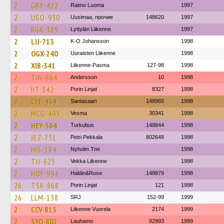
2
GBY-422
Raimo Luoma
1997
2
UGO-930
Uusimaa, прочие
148620
1997
2
RGK-389
Lyttylän Liikenne
1997
2
LIJ-713
K-O Johansson
1998
2
OGX-240
Uuraisten Liikenne
1998
2
XIB-341
Liikenne-Pasma
127-98
1998
2
TIN-864
Andersson
10
1998
2
IIT-342
Porin Linjat
8327
1998
2
CYE-434
Santasaari
148965
1998
2
MCG-495
Vesma
30341
1998
2
HEY-384
Turkubus
148844
1998
2
JEZ-731
Petri Pekkala
802648
1998
2
HIS-184
Nyholm Tmi
1998
2
TIJ-625
Vekka Liikenne
1998
2
HOY-994
Haldin&Rose
148879
1998
26
TSK-868
Porin Linjat
121
1998
26
LLM-138
SRJ
152-99
1999
2
CCV-815
Liikenne Vuorela
2174
1999
2
SYO-802
Lauhamo
92993
1999