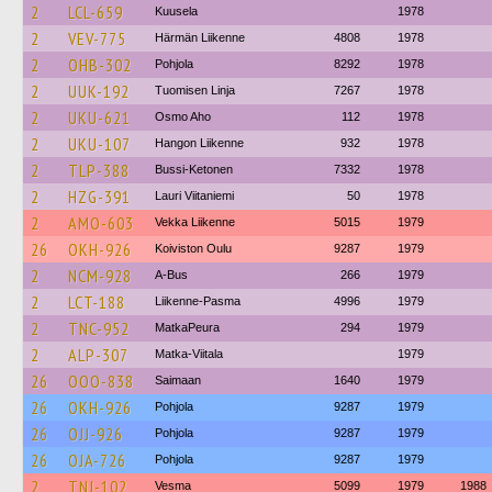
2
LCL-659
Kuusela
1978
2
VEV-775
Härmän Liikenne
4808
1978
2
OHB-302
Pohjola
8292
1978
2
UUK-192
Tuomisen Linja
7267
1978
2
UKU-621
Osmo Aho
112
1978
2
UKU-107
Hangon Liikenne
932
1978
2
TLP-388
Bussi-Ketonen
7332
1978
2
HZG-391
Lauri Viitaniemi
50
1978
2
AMO-603
Vekka Liikenne
5015
1979
26
OKH-926
Koiviston Oulu
9287
1979
2
NCM-928
A-Bus
266
1979
2
LCT-188
Liikenne-Pasma
4996
1979
2
TNC-952
MatkaPeura
294
1979
2
ALP-307
Matka-Viitala
1979
26
OOO-838
Saimaan
1640
1979
26
OKH-926
Pohjola
9287
1979
26
OJJ-926
Pohjola
9287
1979
26
OJA-726
Pohjola
9287
1979
2
TNJ-102
Vesma
5099
1979
1988