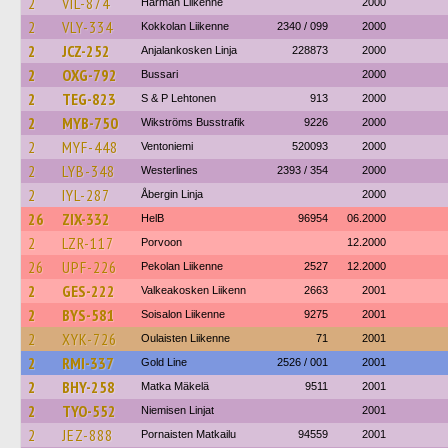
2
VIL-874
Härmän Liikenne
2000
2
VLY-334
Kokkolan Liikenne
2340 / 099
2000
2
JCZ-252
Anjalankosken Linja
228873
2000
2
OXG-792
Bussari
2000
2
TEG-823
S & P Lehtonen
913
2000
2
MYB-750
Wikströms Busstrafik
9226
2000
2
MYF-448
Ventoniemi
520093
2000
2
LYB-348
Westerlines
2393 / 354
2000
2
IYL-287
Åbergin Linja
2000
26
ZIX-332
HelB
96954
06.2000
2
LZR-117
Porvoon
12.2000
26
UPF-226
Pekolan Liikenne
2527
12.2000
2
GES-222
Valkeakosken Liikenn
2663
2001
2
BYS-581
Soisalon Liikenne
9275
2001
2
XYK-726
Oulaisten Liikenne
71
2001
2
RMI-337
Gold Line
2526 / 001
2001
2
BHY-258
Matka Mäkelä
9511
2001
2
TYO-552
Niemisen Linjat
2001
2
JEZ-888
Pornaisten Matkailu
94559
2001