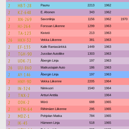
2
HBT-28
Paunu
2213
1962
2
KZ-648
E. Ahonen
343
1962
2
XN-269
Savonlinja
1156
1962
1970
2
HJ-264
Forssan Liikenne
1299
1963
2
TA-123
Kivistö
213
1963
26
HKV-32
Vekka Liikenne
381
1963
2
EF-135
Kalle Rantasärkkä
1449
1963
2
TGH-90
Jussilan Autoliike
1303
1963
2
UDK-71
Åbergin Linja
197
1963
26
UU-860
Matkustajain Auto
186
1963
2
AY-146
Åbergin Linja
197
1963
2
HNY-90
Vekka Liikenne
2205
1964
2
IN-324
Niinivuori
1540
1964
2
TNX-2
Artturi Anttila
1964
2
ODK-2
Mörö
688
1965
2
HTN-64
Riihimäen Liikenne
295
1965
2
MDZ-1
Pohjolan Matka
784
1965
2
IK-45
Hämeen Linja
518
1965