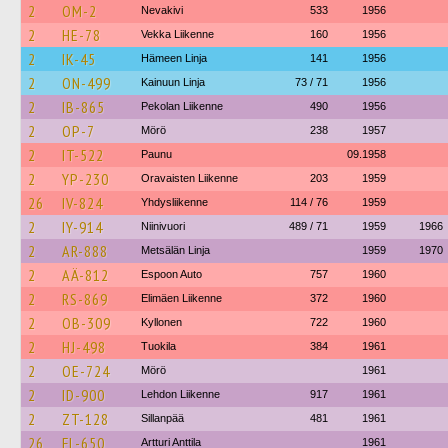
2
OM-2
Nevakivi
533
1956
2
HE-78
Vekka Liikenne
160
1956
2
IK-45
Hämeen Linja
141
1956
2
ON-499
Kainuun Linja
73 / 71
1956
2
IB-865
Pekolan Liikenne
490
1956
2
OP-7
Mörö
238
1957
2
IT-522
Paunu
09.1958
2
YP-230
Oravaisten Liikenne
203
1959
26
IV-824
Yhdysliikenne
114 / 76
1959
2
IY-914
Niinivuori
489 / 71
1959
1966
2
AR-888
Metsälän Linja
1959
1970
2
AÄ-812
Espoon Auto
757
1960
2
RS-869
Elimäen Liikenne
372
1960
2
OB-309
Kyllonen
722
1960
2
HJ-498
Tuokila
384
1961
2
OE-724
Mörö
1961
2
ID-900
Lehdon Liikenne
917
1961
2
ZT-128
Sillanpää
481
1961
26
FL-650
Artturi Anttila
1961