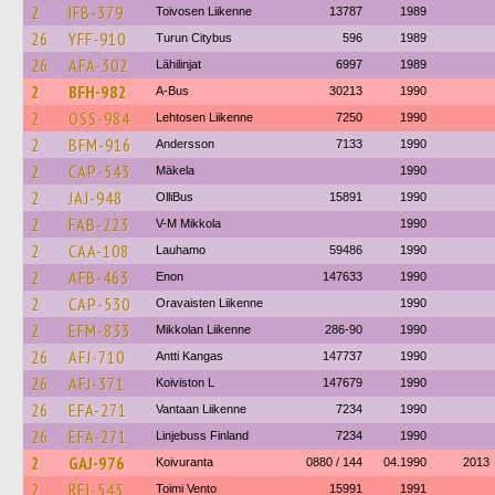
2
IFB-379
Toivosen Liikenne
13787
1989
26
YFF-910
Turun Citybus
596
1989
26
AFA-302
Lähilinjat
6997
1989
2
BFH-982
A-Bus
30213
1990
2
OSS-984
Lehtosen Liikenne
7250
1990
2
BFM-916
Andersson
7133
1990
2
CAP-543
Mäkela
1990
2
JAJ-948
OlliBus
15891
1990
2
FAB-223
V-M Mikkola
1990
2
CAA-108
Lauhamo
59486
1990
2
AFB-463
Enon
147633
1990
2
CAP-530
Oravaisten Liikenne
1990
2
EFM-833
Mikkolan Liikenne
286-90
1990
26
AFJ-710
Antti Kangas
147737
1990
26
AFJ-371
Koiviston L
147679
1990
26
EFA-271
Vantaan Liikenne
7234
1990
26
EFA-271
Linjebuss Finland
7234
1990
2
GAJ-976
Koivuranta
0880 / 144
04.1990
2013
2
RFJ-543
Toimi Vento
15991
1991