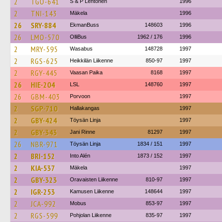
2
TGO-641
S & P Lehtonen
1996
2
TNI-143
Mäkela
1996
26
SRY-884
EkmanBuss
148603
1996
26
LMO-570
OlliBus
1962 / 176
1996
2
MRY-595
Wasabus
148728
1997
2
RGS-625
Heikkilän Liikenne
850-97
1997
2
RGY-445
Vaasan Paika
8168
1997
26
HIE-204
LSL
148760
1997
26
GBM-403
Porvoon
1997
2
SGP-710
Hallakangas
1997
2
GBY-424
Töysän Linja
1997
2
GBY-343
Jani Rinne
81297
1997
26
NBR-971
Töysän Linja
1834 / 151
1997
2
BRI-152
Into Alén
1873 / 152
1997
2
KIA-537
Mäkela
1997
2
GBY-323
Oravaisten Liikenne
810-97
1997
2
IGR-253
Kamusen Liikenne
148644
1997
2
JCA-992
Mobus
853-97
1997
2
RGS-599
Pohjolan Liikenne
835-97
1997