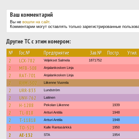
Ваш комментарий
Вы не
вошли на сайт
.
Комментарии могут оставлять только зарегистрированные пользов
Другие ТС с этим номером:
№
Гос.№
Предприятие
Зав.№
Постр.
Утил.
2
LCX-782
Veljekset Salmela
1871752
2
MFB-508
Anjalankosken Linja
2
RAT-701
Anjalankosken Linja
2
RHM-502
Liikenne Vuorela
2
URR-833
Lundström
2
UNV-762
Laitinen
2
H-1288
Pekolan Liikenne
1939
2
TL-818
Artturi Anttila
1948
2
T-11818
Artturi Anttila
1948
2
TO-523
Kalle Rantasärkkä
1950
2
AE-132
STA
1954