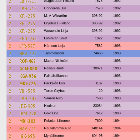
2
CBH-215
Stagecoach Finland
7573
1992
2
CBH-215
Concordia Bus
7573
1992
2
XFJ-225
M. V. Wikström
398-92
1992
2
XFJ-225
Linjebuss Finland
398-92
1992
2
XFJ-225
Westendin Linja
398-92
1992
2
ZHT-938
Lohinivan Linjat
1922
1992
2
LFR-527
Hämeen Linja
7582
1993
2
NBA-327
Tammelundin
74468
1993
2
ROF-462
Matka-Niinimäki
1993
2
GCM-888
Reissu Ruoti
30071
1993
2
KGA-936
Paikallisliikenne
1993
2
MKI-726
Packalén Bus
1187
1993
2
VBI-385
Turun Citybus
20
1993
2
CBH-347
Saaren Auto
7588
1993
2
JEZ-905
Hietikon
23084
1993
2
JBM-428
Gold Line
7612
1993
2
MXI-202
Pekolan Liikenne
7609
1994
2
NAV-741
Rautalammin Auto
148144
1994
2
IGK-693
Mynäliikenne
604-95
1994