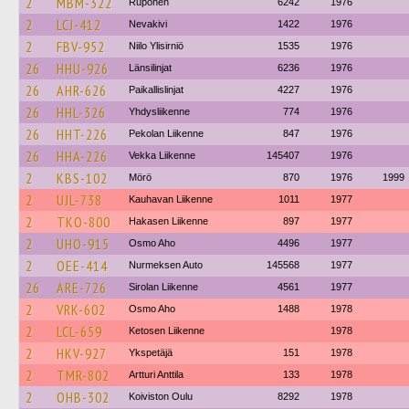
2
MBM-322
Ruponen
6242
1976
2
LCJ-412
Nevakivi
1422
1976
2
FBV-952
Niilo Ylisirniö
1535
1976
26
HHU-926
Länsilinjat
6236
1976
26
AHR-626
Paikallislinjat
4227
1976
26
HHL-326
Yhdysliikenne
774
1976
26
HHT-226
Pekolan Liikenne
847
1976
26
HHA-226
Vekka Liikenne
145407
1976
2
KBS-102
Mörö
870
1976
1999
2
UJL-738
Kauhavan Liikenne
1011
1977
2
TKO-800
Hakasen Liikenne
897
1977
2
UHO-915
Osmo Aho
4496
1977
2
OEE-414
Nurmeksen Auto
145568
1977
26
ARE-726
Sirolan Liikenne
4561
1977
2
VRK-602
Osmo Aho
1488
1978
2
LCL-659
Ketosen Liikenne
1978
2
HKV-927
Ykspetäjä
151
1978
2
TMR-802
Artturi Anttila
133
1978
2
OHB-302
Koiviston Oulu
8292
1978