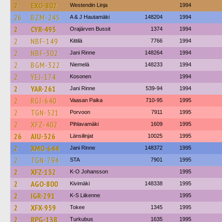
2
EXO-802
Westendin Linja
1994
26
BZM-245
A & J Hautamäki
148204
1994
2
CYR-493
Orajärven Bussit
1374
1994
2
NBF-149
Kittilä
7766
1994
2
NBF-302
Jani Rinne
148264
1994
2
BGM-322
Niemelä
148233
1994
2
YEJ-174
Kosonen
1994
2
YAR-261
Jani Rinne
539-94
1994
2
RGJ-640
Vaasan Paika
710-95
1995
2
TGN-521
Porvoon
7911
1995
2
XFZ-402
Pihlavamäki
1609
1995
26
AIU-326
Länsilinjat
10025
1995
2
XMO-644
Jani Rinne
148372
1995
2
TGN-794
STA
7901
1995
2
XFZ-132
K-O Johansson
1995
2
AGO-800
Kivimäki
148338
1995
2
IGR-291
K-S Liikenne
1995
2
XFX-959
Tokee
1345
1995
2
RPG-138
Turkubus
1635
1995