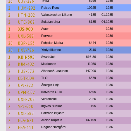
26
UUV-226
Tyllilä
6296
1985
2
HUM-292
Reissu Ruoti
10925
1985
2
HTN-202
Valkeakosken Liikenn
4185
01.1985
2
UTE-802
Sukulan Linja
6185
04.1985
2
XJS-900
Astor
1986
2
UXL-382
Porvoon
1986
26
BBP-153
Pohjolan Matka
6444
1986
26
HXV-726
Yhdysliikenne
2110
1986
2
KKH-595
Svanbäck
816-86
1986
2
KJM-402
Makkonen
11950
1986
2
HUS-872
Alhonen&Lastunen
147000
1986
2
EBT-109
TLO
6379
1986
2
UVJ-222
Åbergin Linja
1986
2
UVM-162
Koiviston Oulu
6395
1986
2
UXH-202
Ventoniemi
2026
1986
2
VPJ-660
Ingves Bussar
1195
1986
2
UXL-382
Porvoon kirjasto
1986
2
ECA-621
Arolan Kuljetus
147109
1986
2
EBV-111
Ragnar Norrgård
1986