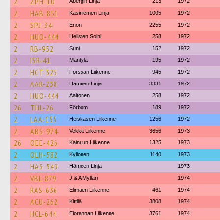
2
ZPH-10
Åbergin Linja
213
1972
2
HAB-851
Kasiniemen Linja
1005
1972
2
SPJ-34
Enon
2255
1972
2
HUO-444
Hellsten Soini
258
1972
2
RB-952
Suni
152
1972
2
ISR-41
Mäntylä
195
1972
2
HCT-325
Forssan Liikenne
945
1972
2
AAR-238
Hämeen Linja
3331
1972
2
HUO-444
Aaltonen
258
1972
26
THL-26
Förbom
189
1972
2
LAA-155
Heiskasen Liikenne
1256
1972
2
ABS-974
Vekka Liikenne
3656
1973
26
OEE-426
Kainuun Liikenne
1325
1973
2
OLH-582
Kyllonen
1140
1973
2
HAS-549
Hämeen Linja
1973
2
VBL-879
J & A Mylläri
1974
2
RAS-636
Elimäen Liikenne
461
1974
2
ACU-262
Kittilä
3808
1974
2
HCL-644
Elorannan Liikenne
3761
1974