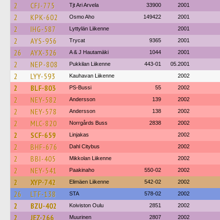
2
CFJ-775
Tjt Ari Arvela
33900
2001
2
KPK-602
Osmo Aho
149422
2001
2
IHG-587
Lyttylän Liikenne
2001
2
AYS-956
Trycat
9365
2001
26
AYX-326
A & J Hautamäki
1044
2001
2
NEP-808
Pukkilan Liikenne
443-01
05.2001
2
LYY-593
Kauhavan Liikenne
2002
2
BLF-803
PS-Bussi
55
2002
2
NEY-582
Andersson
139
2002
2
NEY-578
Andersson
138
2002
2
MLC-820
Norrgårds Buss
2838
2002
2
SCF-659
Linjakas
2002
2
BHF-676
Dahl Citybus
2002
2
BBI-405
Mikkolan Liikenne
2002
2
NEY-541
Paakinaho
550-02
2002
2
XYP-742
Elimäen Liikenne
542-02
2002
26
LTF-138
STA
578-02
2002
2
BZU-402
Koiviston Oulu
2851
2002
2
JEZ-266
Muurinen
2807
2002