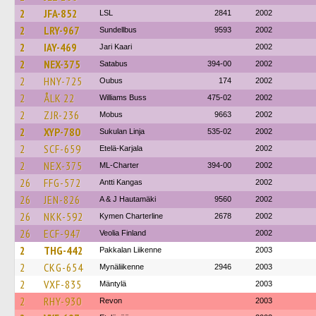
2
JFA-852
LSL
2841
2002
2
LRY-967
Sundellbus
9593
2002
2
IAY-469
Jari Kaari
2002
2
NEX-375
Satabus
394-00
2002
2
HNY-725
Oubus
174
2002
2
ÅLK 22
Williams Buss
475-02
2002
2
ZJR-236
Mobus
9663
2002
2
XYP-780
Sukulan Linja
535-02
2002
2
SCF-659
Etelä-Karjala
2002
2
NEX-375
ML-Charter
394-00
2002
26
FFG-572
Antti Kangas
2002
26
JEN-826
A & J Hautamäki
9560
2002
26
NKK-592
Kymen Charterline
2678
2002
26
ECF-947
Veolia Finland
2002
2
THG-442
Pakkalan Liikenne
2003
2
CKG-654
Mynäliikenne
2946
2003
2
VXF-835
Mäntylä
2003
2
RHY-930
Revon
2003