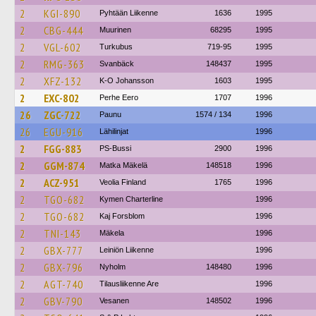
2
KGI-890
Pyhtään Liikenne
1636
1995
2
CBG-444
Muurinen
68295
1995
2
VGL-602
Turkubus
719-95
1995
2
RMG-363
Svanbäck
148437
1995
2
XFZ-132
K-O Johansson
1603
1995
2
EXC-802
Perhe Eero
1707
1996
26
ZGC-722
Paunu
1574 / 134
1996
26
EGU-916
Lähilinjat
1996
2
FGG-883
PS-Bussi
2900
1996
2
GGM-874
Matka Mäkelä
148518
1996
2
ACZ-951
Veolia Finland
1765
1996
2
TGO-682
Kymen Charterline
1996
2
TGO-682
Kaj Forsblom
1996
2
TNI-143
Mäkela
1996
2
GBX-777
Leiniön Liikenne
1996
2
GBX-796
Nyholm
148480
1996
2
AGT-740
Tilausliikenne Are
1996
2
GBV-790
Vesanen
148502
1996