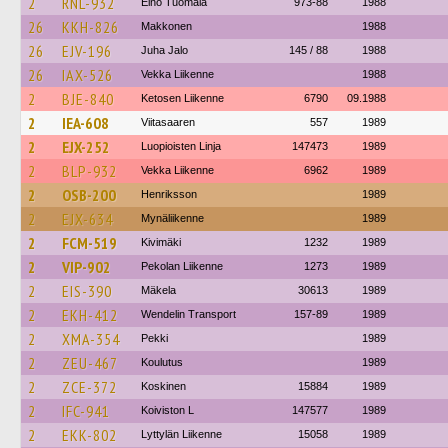
2
RNL-932
Eino Tuomala
973-88
1988
26
KKH-826
Makkonen
1988
26
EJV-196
Juha Jalo
145 / 88
1988
26
IAX-526
Vekka Liikenne
1988
2
BJE-840
Ketosen Liikenne
6790
09.1988
2
IEA-608
Viitasaaren
557
1989
2
EJX-252
Luopioisten Linja
147473
1989
2
BLP-932
Vekka Liikenne
6962
1989
2
OSB-200
Henriksson
1989
2
EJX-634
Mynäliikenne
1989
2
FCM-519
Kivimäki
1232
1989
2
VIP-902
Pekolan Liikenne
1273
1989
2
EIS-390
Mäkela
30613
1989
2
EKH-412
Wendelin Transport
157-89
1989
2
XMA-354
Pekki
1989
2
ZEU-467
Koulutus
1989
2
ZCE-372
Koskinen
15884
1989
2
IFC-941
Koiviston L
147577
1989
2
EKK-802
Lyttylän Liikenne
15058
1989