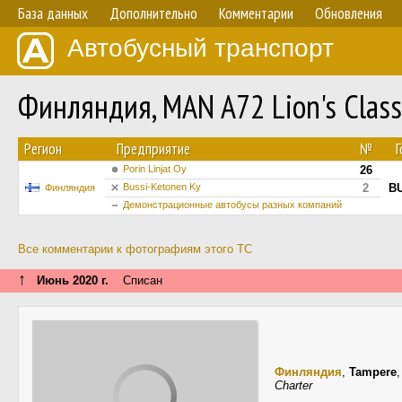
База данных
Дополнительно
Комментарии
Обновления
Автобусный транспорт
Финляндия, MAN A72 Lion's Clas
Регион
Предприятие
№
Г
Porin Linjat Oy
26
Bussi-Ketonen Ky
2
BU
Финляндия
Демонстрационные автобусы разных компаний
Все комментарии к фотографиям этого ТС
↑
Июнь 2020 г.
Списан
Финляндия
,
Tampere
Charter