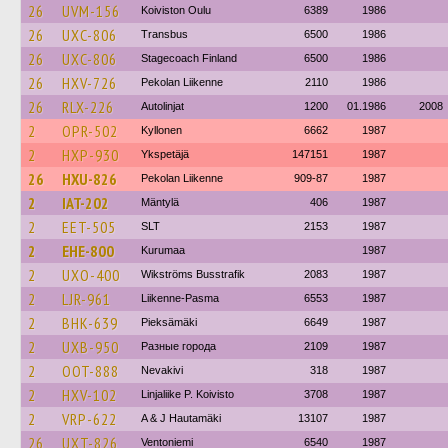
26
UVM-156
Koiviston Oulu
6389
1986
26
UXC-806
Transbus
6500
1986
26
UXC-806
Stagecoach Finland
6500
1986
26
HXV-726
Pekolan Liikenne
2110
1986
26
RLX-226
Autolinjat
1200
01.1986
2008
2
OPR-502
Kyllonen
6662
1987
2
HXP-930
Ykspetäjä
147151
1987
26
HXU-826
Pekolan Liikenne
909-87
1987
2
IAT-202
Mäntylä
406
1987
2
EET-505
SLT
2153
1987
2
EHE-800
Kurumaa
1987
2
UXO-400
Wikströms Busstrafik
2083
1987
2
LJR-961
Liikenne-Pasma
6553
1987
2
BHK-639
Pieksämäki
6649
1987
2
UXB-950
Разные города
2109
1987
2
OOT-888
Nevakivi
318
1987
2
HXV-102
Linjaliike P. Koivisto
3708
1987
2
VRP-622
A & J Hautamäki
13107
1987
26
UXT-826
Ventoniemi
6540
1987