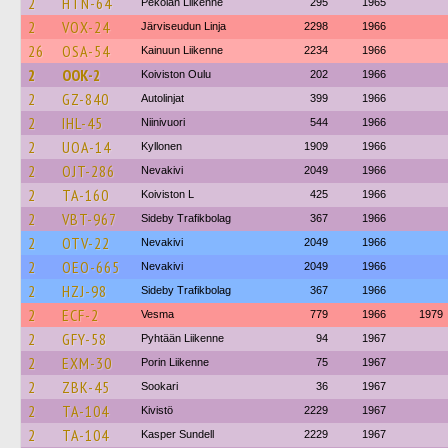
2
HTN-64
Pekolan Liikenne
295
1965
2
VOX-24
Järviseudun Linja
2298
1966
26
OSA-54
Kainuun Liikenne
2234
1966
2
OOK-2
Koiviston Oulu
202
1966
2
GZ-840
Autolinjat
399
1966
2
IHL-45
Niinivuori
544
1966
2
UOA-14
Kyllonen
1909
1966
2
OJT-286
Nevakivi
2049
1966
2
TA-160
Koiviston L
425
1966
2
VBT-967
Sideby Trafikbolag
367
1966
2
OTV-22
Nevakivi
2049
1966
2
OEO-665
Nevakivi
2049
1966
2
HZJ-98
Sideby Trafikbolag
367
1966
2
ECF-2
Vesma
779
1966
1979
2
GFY-58
Pyhtään Liikenne
94
1967
2
EXM-30
Porin Liikenne
75
1967
2
ZBK-45
Sookari
36
1967
2
TA-104
Kivistö
2229
1967
2
TA-104
Kasper Sundell
2229
1967