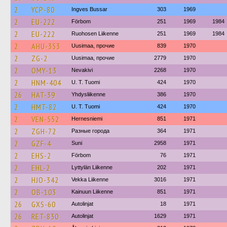
2
YCP-80
Ingves Bussar
303
1969
2
EU-222
Förbom
251
1969
1984
2
EU-222
Ruohosen Liikenne
251
1969
1984
2
AHU-353
Uusimaa, прочие
839
1970
2
ZG-2
Uusimaa, прочие
2779
1970
2
OMY-13
Nevakivi
2268
1970
2
HNM-404
U. T. Tuomi
424
1970
26
HAT-39
Yhdysliikenne
386
1970
2
HMT-82
U. T. Tuomi
424
1970
2
VEN-552
Hernesniemi
851
1971
2
ZGH-72
Разные города
364
1971
2
GZF-4
Suni
2958
1971
2
EHS-2
Förbom
76
1971
2
EHL-2
Lyttylän Liikenne
202
1971
2
HJO-342
Vekka Liikenne
3016
1971
2
OB-103
Kainuun Liikenne
851
1971
26
GXS-60
Autolinjat
18
1971
26
RET-830
Autolinjat
1629
1971