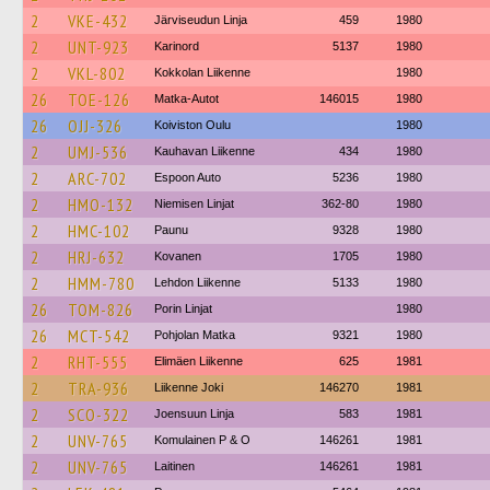
2
VKE-432
Järviseudun Linja
459
1980
2
UNT-923
Karinord
5137
1980
2
VKL-802
Kokkolan Liikenne
1980
26
TOE-126
Matka-Autot
146015
1980
26
OJJ-326
Koiviston Oulu
1980
2
UMJ-536
Kauhavan Liikenne
434
1980
2
ARC-702
Espoon Auto
5236
1980
2
HMO-132
Niemisen Linjat
362-80
1980
2
HMC-102
Paunu
9328
1980
2
HRJ-632
Kovanen
1705
1980
2
HMM-780
Lehdon Liikenne
5133
1980
26
TOM-826
Porin Linjat
1980
26
MCT-542
Pohjolan Matka
9321
1980
2
RHT-555
Elimäen Liikenne
625
1981
2
TRA-936
Liikenne Joki
146270
1981
2
SCO-322
Joensuun Linja
583
1981
2
UNV-765
Komulainen P & O
146261
1981
2
UNV-765
Laitinen
146261
1981