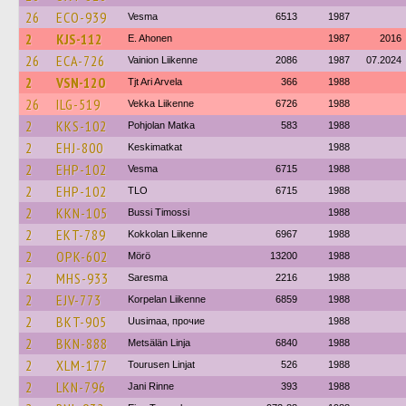
26
ECO-939
Vesma
6513
1987
2
KJS-112
E. Ahonen
1987
2016
26
ECA-726
Vainion Liikenne
2086
1987
07.2024
2
VSN-120
Tjt Ari Arvela
366
1988
26
ILG-519
Vekka Liikenne
6726
1988
2
KKS-102
Pohjolan Matka
583
1988
2
EHJ-800
Keskimatkat
1988
2
EHP-102
Vesma
6715
1988
2
EHP-102
TLO
6715
1988
2
KKN-105
Bussi Timossi
1988
2
EKT-789
Kokkolan Liikenne
6967
1988
2
OPK-602
Mörö
13200
1988
2
MHS-933
Saresma
2216
1988
2
EJV-773
Korpelan Liikenne
6859
1988
2
BKT-905
Uusimaa, прочие
1988
2
BKN-888
Metsälän Linja
6840
1988
2
XLM-177
Tourusen Linjat
526
1988
2
LKN-796
Jani Rinne
393
1988