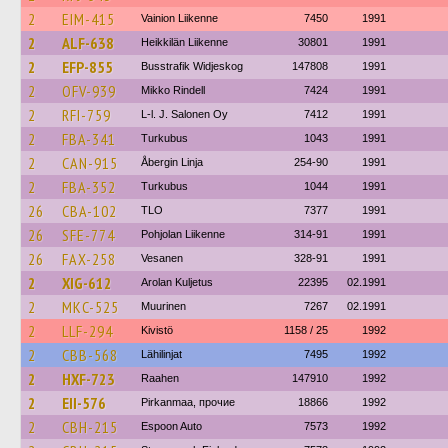
2
EIM-415
Vainion Liikenne
7450
1991
2
ALF-638
Heikkilän Liikenne
30801
1991
2
EFP-855
Busstrafik Widjeskog
147808
1991
2
OFV-939
Mikko Rindell
7424
1991
2
RFI-759
L-l. J. Salonen Oy
7412
1991
2
FBA-341
Turkubus
1043
1991
2
CAN-915
Åbergin Linja
254-90
1991
2
FBA-352
Turkubus
1044
1991
26
CBA-102
TLO
7377
1991
26
SFE-774
Pohjolan Liikenne
314-91
1991
26
FAX-258
Vesanen
328-91
1991
2
XIG-612
Arolan Kuljetus
22395
02.1991
2
MKC-525
Muurinen
7267
02.1991
2
LLF-294
Kivistö
1158 / 25
1992
2
CBB-568
Lähilinjat
7495
1992
2
HXF-723
Raahen
147910
1992
2
EII-576
Pirkanmaa, прочие
18866
1992
2
CBH-215
Espoon Auto
7573
1992