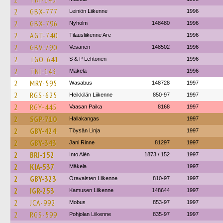
2
GBX-777
Leiniön Liikenne
1996
2
GBX-796
Nyholm
148480
1996
2
AGT-740
Tilausliikenne Are
1996
2
GBV-790
Vesanen
148502
1996
2
TGO-641
S & P Lehtonen
1996
2
TNI-143
Mäkela
1996
2
MRY-595
Wasabus
148728
1997
2
RGS-625
Heikkilän Liikenne
850-97
1997
2
RGY-445
Vaasan Paika
8168
1997
2
SGP-710
Hallakangas
1997
2
GBY-424
Töysän Linja
1997
2
GBY-343
Jani Rinne
81297
1997
2
BRI-152
Into Alén
1873 / 152
1997
2
KIA-537
Mäkela
1997
2
GBY-323
Oravaisten Liikenne
810-97
1997
2
IGR-253
Kamusen Liikenne
148644
1997
2
JCA-992
Mobus
853-97
1997
2
RGS-599
Pohjolan Liikenne
835-97
1997