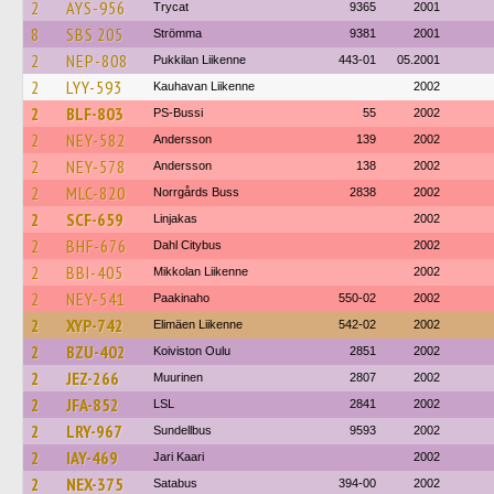
2
AYS-956
Trycat
9365
2001
8
SBS 205
Strömma
9381
2001
2
NEP-808
Pukkilan Liikenne
443-01
05.2001
2
LYY-593
Kauhavan Liikenne
2002
2
BLF-803
PS-Bussi
55
2002
2
NEY-582
Andersson
139
2002
2
NEY-578
Andersson
138
2002
2
MLC-820
Norrgårds Buss
2838
2002
2
SCF-659
Linjakas
2002
2
BHF-676
Dahl Citybus
2002
2
BBI-405
Mikkolan Liikenne
2002
2
NEY-541
Paakinaho
550-02
2002
2
XYP-742
Elimäen Liikenne
542-02
2002
2
BZU-402
Koiviston Oulu
2851
2002
2
JEZ-266
Muurinen
2807
2002
2
JFA-852
LSL
2841
2002
2
LRY-967
Sundellbus
9593
2002
2
IAY-469
Jari Kaari
2002
2
NEX-375
Satabus
394-00
2002