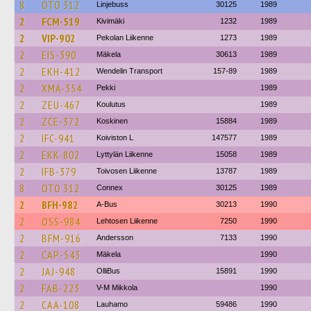
8
OTO 312
Linjebuss
30125
1989
2
FCM-519
Kivimäki
1232
1989
2
VIP-902
Pekolan Liikenne
1273
1989
2
EIS-390
Mäkela
30613
1989
2
EKH-412
Wendelin Transport
157-89
1989
2
XMA-354
Pekki
1989
2
ZEU-467
Koulutus
1989
2
ZCE-372
Koskinen
15884
1989
2
IFC-941
Koiviston L
147577
1989
2
EKK-802
Lyttylän Liikenne
15058
1989
2
IFB-379
Toivosen Liikenne
13787
1989
8
OTO 312
Connex
30125
1989
2
BFH-982
A-Bus
30213
1990
2
OSS-984
Lehtosen Liikenne
7250
1990
2
BFM-916
Andersson
7133
1990
2
CAP-543
Mäkela
1990
2
JAJ-948
OlliBus
15891
1990
2
FAB-223
V-M Mikkola
1990
2
CAA-108
Lauhamo
59486
1990