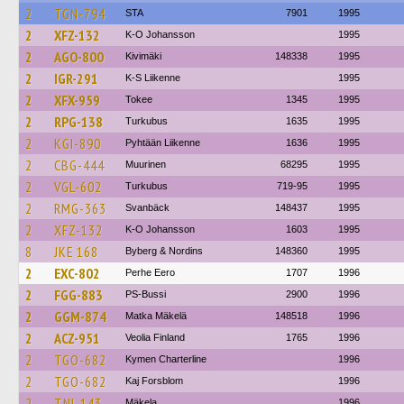
2
TGN-794
STA
7901
1995
2
XFZ-132
K-O Johansson
1995
2
AGO-800
Kivimäki
148338
1995
2
IGR-291
K-S Liikenne
1995
2
XFX-959
Tokee
1345
1995
2
RPG-138
Turkubus
1635
1995
2
KGI-890
Pyhtään Liikenne
1636
1995
2
CBG-444
Muurinen
68295
1995
2
VGL-602
Turkubus
719-95
1995
2
RMG-363
Svanbäck
148437
1995
2
XFZ-132
K-O Johansson
1603
1995
8
JKE 168
Byberg & Nordins
148360
1995
2
EXC-802
Perhe Eero
1707
1996
2
FGG-883
PS-Bussi
2900
1996
2
GGM-874
Matka Mäkelä
148518
1996
2
ACZ-951
Veolia Finland
1765
1996
2
TGO-682
Kymen Charterline
1996
2
TGO-682
Kaj Forsblom
1996
2
TNI-143
Mäkela
1996