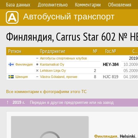
База данных
Дополнительно
Комментарии
Обновления
Автобусный транспорт
Финляндия, Carrus Star 602 № H
Регион
Предприятие
№
Гос.№
С...
2019
Автобусы спортивных клубов
HEY-384
10.2009
Финляндия
Kantamatkat Oy
2
05.2009
Lehtisen Linja Oy
8
HJC 819
04.1998
Швеция
Västra Götaland, прочие
Все комментарии к фотографиям этого ТС
↑
2019 г.
Передан в другое предприятие или на завод
Финляндия
,
Helsinki
,