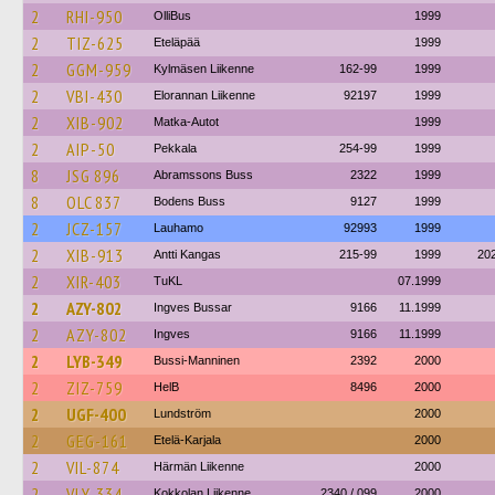
2
RHI-950
OlliBus
1999
2
TIZ-625
Eteläpää
1999
2
GGM-959
Kylmäsen Liikenne
162-99
1999
2
VBI-430
Elorannan Liikenne
92197
1999
2
XIB-902
Matka-Autot
1999
2
AIP-50
Pekkala
254-99
1999
8
JSG 896
Abramssons Buss
2322
1999
8
OLC 837
Bodens Buss
9127
1999
2
JCZ-157
Lauhamo
92993
1999
2
XIB-913
Antti Kangas
215-99
1999
20
2
XIR-403
TuKL
07.1999
2
AZY-802
Ingves Bussar
9166
11.1999
2
AZY-802
Ingves
9166
11.1999
2
LYB-349
Bussi-Manninen
2392
2000
2
ZIZ-759
HelB
8496
2000
2
UGF-400
Lundström
2000
2
GEG-161
Etelä-Karjala
2000
2
VIL-874
Härmän Liikenne
2000
2
VLY-334
Kokkolan Liikenne
2340 / 099
2000