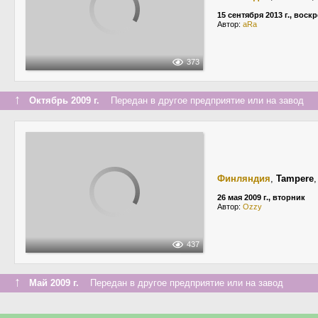
15 сентября 2013 г., воск
Автор:
aRa
373
↑
Октябрь 2009 г.
Передан в другое предприятие или на завод
Финляндия
,
Tampere
26 мая 2009 г., вторник
Автор:
Ozzy
437
↑
Май 2009 г.
Передан в другое предприятие или на завод