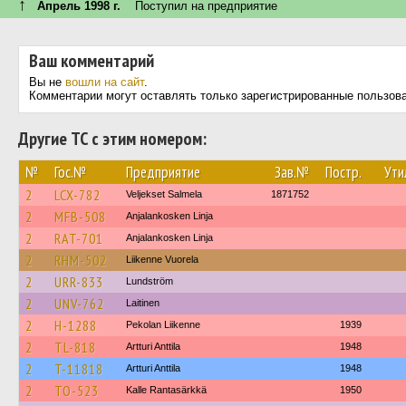
↑
Апрель 1998 г.
Поступил на предприятие
Ваш комментарий
Вы не
вошли на сайт
.
Комментарии могут оставлять только зарегистрированные пользов
Другие ТС с этим номером:
№
Гос.№
Предприятие
Зав.№
Постр.
Ути
2
LCX-782
Veljekset Salmela
1871752
2
MFB-508
Anjalankosken Linja
2
RAT-701
Anjalankosken Linja
2
RHM-502
Liikenne Vuorela
2
URR-833
Lundström
2
UNV-762
Laitinen
2
H-1288
Pekolan Liikenne
1939
2
TL-818
Artturi Anttila
1948
2
T-11818
Artturi Anttila
1948
2
TO-523
Kalle Rantasärkkä
1950