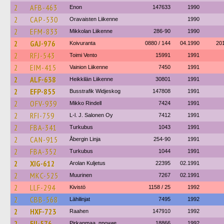
2
AFB-463
Enon
147633
1990
2
CAP-530
Oravaisten Liikenne
1990
2
EFM-833
Mikkolan Liikenne
286-90
1990
2
GAJ-976
Koivuranta
0880 / 144
04.1990
20
2
RFJ-543
Toimi Vento
15991
1991
2
EIM-415
Vainion Liikenne
7450
1991
2
ALF-638
Heikkilän Liikenne
30801
1991
2
EFP-855
Busstrafik Widjeskog
147808
1991
2
OFV-939
Mikko Rindell
7424
1991
2
RFI-759
L-l. J. Salonen Oy
7412
1991
2
FBA-341
Turkubus
1043
1991
2
CAN-915
Åbergin Linja
254-90
1991
2
FBA-352
Turkubus
1044
1991
2
XIG-612
Arolan Kuljetus
22395
02.1991
2
MKC-525
Muurinen
7267
02.1991
2
LLF-294
Kivistö
1158 / 25
1992
2
CBB-568
Lähilinjat
7495
1992
2
HXF-723
Raahen
147910
1992
2
EII-576
Pirkanmaa, прочие
18866
1992