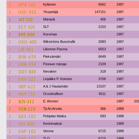
2
OPR-502
Kyllonen
6662
1987
2
HXP-930
Ykspetäjä
147151
1987
2
IAT-202
Mäntylä
406
1987
2
EET-505
SLT
2153
1987
2
EHE-800
Kurumaa
1987
2
UXO-400
Wikströms Busstrafik
2083
1987
2
LJR-961
Liikenne-Pasma
6553
1987
2
BHK-639
Pieksämäki
6649
1987
2
UXB-950
Разные города
2109
1987
2
OOT-888
Nevakivi
318
1987
2
HXV-102
Linjaliike P. Koivisto
3708
1987
2
VRP-622
A & J Hautamäki
13107
1987
8
MHY 735
Orusttrafiken
6511
1987
2
KJS-112
E. Ahonen
1987
20
2
VSN-120
Tjt Ari Arvela
366
1988
2
KKS-102
Pohjolan Matka
583
1988
2
EHJ-800
Keskimatkat
1988
2
EHP-102
Vesma
6715
1988
2
EHP-102
TLO
6715
1988