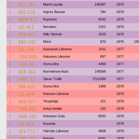
2
RCE-265
Martti Laurila
145387
1976
2
VEC-270
Ingves Bussar
784
1976
2
MBM-322
Ruponen
6242
1976
2
LCJ-412
Nevakivi
1422
1976
2
FBV-952
Niilo Ylisirniö
1535
1976
2
KBS-102
Mörö
870
1976
19
2
UJL-738
Kauhavan Liikenne
1011
1977
2
TKO-800
Hakasen Liikenne
897
1977
2
UHO-915
Osmo Aho
4496
1977
2
OEE-414
Nurmeksen Auto
145568
1977
8
FWB 713
Sävar Trafik
7211/050
1977
2
VRK-602
Osmo Aho
1488
1978
2
LCL-659
Ketosen Liikenne
1978
2
HKV-927
Ykspetäjä
151
1978
2
TMR-802
Artturi Anttila
133
1978
2
OHB-302
Koiviston Oulu
8292
1978
2
LCL-659
Kuusela
1978
2
VEV-775
Härmän Liikenne
4808
1978
2
OHB-302
Pohjola
8292
1978