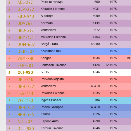
2
AEL-222
Разные города
660
1975
2
OCP-222
Käkelän Liikenne
4031
1975
2
RBU-970
Autolinjat
4099
1975
2
ULV-262
Keravan
4144
1975
2
HEU-332
Ventoniemi
672
1975
2
HEM-371
Mikkolan Liikenne
1453
1975
2
UOM-602
Borgå Trafik
145280
1975
2
OBB-202
Koiviston Oulu
1975
2
VHM-740
Kangas
4034
1975
19
2
SEB-883
Lehtosen Liikenne
4124
12.1975
2
OCT-980
SLHS
4246
1976
2
UHL-250
Porvoon kirjasto
1976
2
UHH-222
Ventoniemi
145410
1976
2
LBS-444
Pekolan Liikenne
1535
1976
2
VEC-720
Ingves Bussar
784
1976
2
UHH-222
Paavo Sillanpää
145410
1976
2
HHH-585
Kivistö
1526
1976
2
AJC-202
Espoon Auto
4290
1976
2
OCT-980
Karhun Liikenne
4246
1976