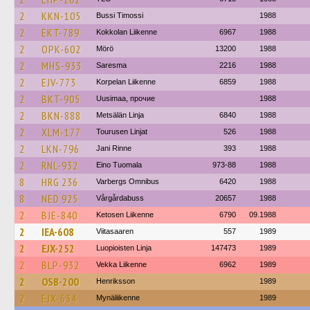
2
KKN-105
Bussi Timossi
1988
2
EKT-789
Kokkolan Liikenne
6967
1988
2
OPK-602
Mörö
13200
1988
2
MHS-933
Saresma
2216
1988
2
EJV-773
Korpelan Liikenne
6859
1988
2
BKT-905
Uusimaa, прочие
1988
2
BKN-888
Metsälän Linja
6840
1988
2
XLM-177
Tourusen Linjat
526
1988
2
LKN-796
Jani Rinne
393
1988
2
RNL-932
Eino Tuomala
973-88
1988
8
HRG 236
Varbergs Omnibus
6420
1988
8
NED 925
Vårgårdabuss
20657
1988
2
BJE-840
Ketosen Liikenne
6790
09.1988
2
IEA-608
Viitasaaren
557
1989
2
EJX-252
Luopioisten Linja
147473
1989
2
BLP-932
Vekka Liikenne
6962
1989
2
OSB-200
Henriksson
1989
2
EJX-634
Mynäliikenne
1989