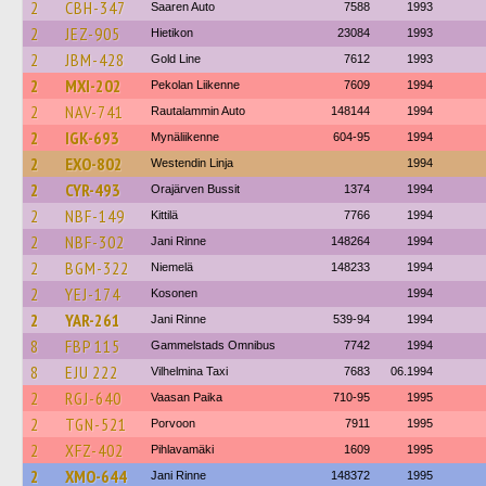
2
CBH-347
Saaren Auto
7588
1993
2
JEZ-905
Hietikon
23084
1993
2
JBM-428
Gold Line
7612
1993
2
MXI-202
Pekolan Liikenne
7609
1994
2
NAV-741
Rautalammin Auto
148144
1994
2
IGK-693
Mynäliikenne
604-95
1994
2
EXO-802
Westendin Linja
1994
2
CYR-493
Orajärven Bussit
1374
1994
2
NBF-149
Kittilä
7766
1994
2
NBF-302
Jani Rinne
148264
1994
2
BGM-322
Niemelä
148233
1994
2
YEJ-174
Kosonen
1994
2
YAR-261
Jani Rinne
539-94
1994
8
FBP 115
Gammelstads Omnibus
7742
1994
8
EJU 222
Vilhelmina Taxi
7683
06.1994
2
RGJ-640
Vaasan Paika
710-95
1995
2
TGN-521
Porvoon
7911
1995
2
XFZ-402
Pihlavamäki
1609
1995
2
XMO-644
Jani Rinne
148372
1995