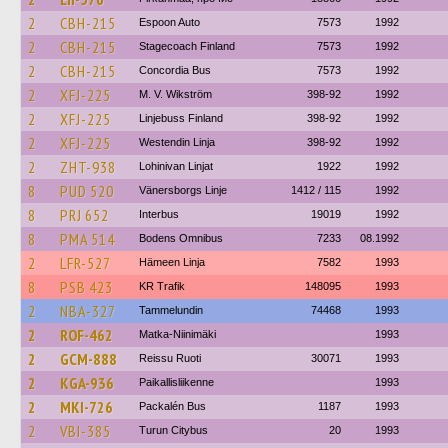
2
CBH-215
Espoon Auto
7573
1992
2
CBH-215
Stagecoach Finland
7573
1992
2
CBH-215
Concordia Bus
7573
1992
2
XFJ-225
M. V. Wikström
398-92
1992
2
XFJ-225
Linjebuss Finland
398-92
1992
2
XFJ-225
Westendin Linja
398-92
1992
2
ZHT-938
Lohinivan Linjat
1922
1992
8
PUD 520
Vänersborgs Linje
1412 / 115
1992
8
PRJ 652
Interbus
19019
1992
8
PMA 514
Bodens Omnibus
7233
08.1992
2
LFR-527
Hämeen Linja
7582
1993
8
PSB 423
KR Trafik
148095
1993
2
NBA-327
Tammelundin
74468
1993
2
ROF-462
Matka-Niinimäki
1993
2
GCM-888
Reissu Ruoti
30071
1993
2
KGA-936
Paikallisliikenne
1993
2
MKI-726
Packalén Bus
1187
1993
2
VBI-385
Turun Citybus
20
1993