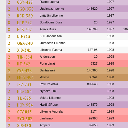
2
GBY-422
Raimo Luoma
1997
2
UGO-930
Uusimaa, прочие
148620
1997
2
RGK-389
Lyttylän Liikenne
1997
8
EPP 772
Sundboms Buss
26
1997
8
ECB 702
Alviks Buss
148709
1997
20
2
LIJ-713
K-O Johansson
1998
2
OGX-240
Uuraisten Liikenne
1998
2
XIB-341
Liikenne-Pasma
127-98
1998
2
TIN-864
Andersson
10
1998
2
IIT-342
Porin Linjat
8327
1998
2
CYE-434
Santasaari
148965
1998
2
MCG-495
Vesma
30341
1998
2
JEZ-731
Petri Pekkala
802648
1998
2
HIS-184
Nyholm Tmi
1998
2
TIJ-625
Vekka Liikenne
1998
2
HOY-994
Haldin&Rose
148879
1998
2
CCV-815
Liikenne Vuorela
2174
1999
2
SYO-802
Lauhamo
92993
1999
2
XIR-480
Ampers
92650
1999