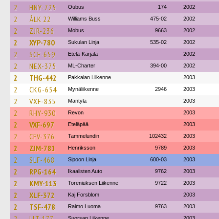
2
HNY-725
Oubus
174
2002
2
ÅLK 22
Williams Buss
475-02
2002
2
ZJR-236
Mobus
9663
2002
2
XYP-780
Sukulan Linja
535-02
2002
2
SCF-659
Etelä-Karjala
2002
2
NEX-375
ML-Charter
394-00
2002
2
THG-442
Pakkalan Liikenne
2003
2
CKG-654
Mynäliikenne
2946
2003
2
VXF-835
Mäntylä
2003
2
RHY-930
Revon
2003
2
VXF-697
Eteläpää
2003
2
CFV-376
Tammelundin
102432
2003
2
ZJM-781
Henriksson
9789
2003
2
SLF-468
Sipoon Linja
600-03
2003
2
RPG-164
Ikaalisten Auto
9762
2003
2
KMY-113
Toreniuksen Liikenne
9722
2003
2
XLF-372
Kaj Forsblom
2003
2
TSF-478
Raimo Luoma
9763
2003
2
LLT-177
Suorsan Liikenne
2003