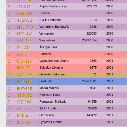
2
JCZ-252
Anjalankosken Linja
228873
2000
2
OXG-792
Bussari
2000
2
TEG-823
S & P Lehtonen
913
2000
2
MYB-750
Wikströms Busstrafik
9226
2000
2
MYF-448
Ventoniemi
520093
2000
2
LYB-348
Westerlines
2393 / 354
2000
2
IYL-287
Åbergin Linja
2000
2
LZR-117
Porvoon
12.2000
2
GES-222
Valkeakosken Liikenn
2663
2001
2
BYS-581
Soisalon Liikenne
9275
2001
2
XYK-726
Oulaisten Liikenne
71
2001
2
RMI-337
Gold Line
2526 / 001
2001
2
BHY-258
Matka Mäkelä
9511
2001
2
TYO-552
Niemisen Linjat
2001
2
JEZ-888
Pornaisten Matkailu
94559
2001
2
CFJ-775
Tjt Ari Arvela
33900
2001
2
KPK-602
Osmo Aho
149422
2001
2
IHG-587
Lyttylän Liikenne
2001