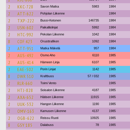
2
KKC-728
Savon Matka
5983
1984
2
ATT-622
Pohjolan Liikenne
1984
2
TXP-222
Bussi-Ketonen
146735
1984
2
USN-602
Paikallislinjat
5992
1984
2
HTC-992
Pekolan Liikenne
1042
1984
8
COF 423
Orusttrafiken
1092
1984
2
ATT-951
Matka Mäkelä
957
1984
2
AUS-492
Osmo Aho
6110
1985
2
AUS-414
Hämeen Linja
6107
1985
2
EAE-502
Porin Linjat
1142
1985
8
DWR 510
Kraftbuss
57 / 032
1985
2
RLR-660
Toimi Vento
1985
2
HTJ-828
Soisalon Liikenne
4187
1985
2
AXA-652
Hätisen Liikenne
11915
1985
2
UUK-532
Hangon Liikenne
1190
1985
2
OMV-163
Kamusen Liikenne
4137
1985
2
OGB-622
Reissu Ruoti
10925
1985
8
GSY 185
Dalabuss
78
1985