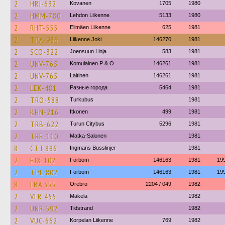
2
HRJ-632
Kovanen
1705
1980
2
HMM-780
Lehdon Liikenne
5133
1980
2
RHT-555
Elimäen Liikenne
625
1981
2
TRA-936
Liikenne Joki
146270
1981
2
SCO-322
Joensuun Linja
583
1981
2
UNV-765
Komulainen P & O
146261
1981
2
UNV-765
Laitinen
146261
1981
2
LEK-481
Разные города
5464
1981
2
TRO-588
Turkubus
1981
2
KHN-216
Itkonen
499
1981
2
TRB-622
Turun Citybus
5296
1981
2
TRE-110
Matka-Salonen
1981
8
CTT 886
Ingmans Busslinjer
1981
2
EJX-102
Förbom
146163
1981
19
2
TPL-802
Förbom
146163
1981
19
8
LBA 355
Örebro
2204 / 049
1982
2
VLR-455
Mäkela
1982
2
UNR-592
Tidstrand
1982
2
VUC-662
Korpelan Liikenne
769
1982