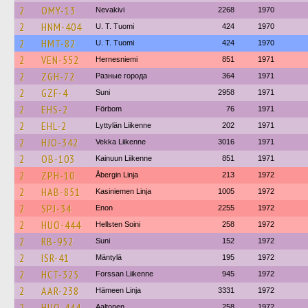
2
OMY-13
Nevakivi
2268
1970
2
HNM-404
U. T. Tuomi
424
1970
2
HMT-82
U. T. Tuomi
424
1970
2
VEN-552
Hernesniemi
851
1971
2
ZGH-72
Разные города
364
1971
2
GZF-4
Suni
2958
1971
2
EHS-2
Förbom
76
1971
2
EHL-2
Lyttylän Liikenne
202
1971
2
HJO-342
Vekka Liikenne
3016
1971
2
OB-103
Kainuun Liikenne
851
1971
2
ZPH-10
Åbergin Linja
213
1972
2
HAB-851
Kasiniemen Linja
1005
1972
2
SPJ-34
Enon
2255
1972
2
HUO-444
Hellsten Soini
258
1972
2
RB-952
Suni
152
1972
2
ISR-41
Mäntylä
195
1972
2
HCT-325
Forssan Liikenne
945
1972
2
AAR-238
Hämeen Linja
3331
1972
2
HUO-444
Aaltonen
258
1972