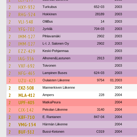
2
HXY-932
Turkubus
652-03
2003
2
RHG-524
Hokkinen
28189
2003
2
VLI-548
OlliBus
14
2003
2
YFG-702
Jyrkilä
704-03
2003
2
IMM-127
Pihlavamäki
2902
2003
2
IMM-127
L-l. J. Salonen Oy
2902
2003
2
EZZ-429
Keski-Pohjanmaa
2003
2
IAG-356
Alhonen&Lastunen
2913
2003
2
VXF-692
Toivonen
2003
2
NFG-465
Lampinen Buses
624-03
2003
2
UZU-423
Oulaisten Liikenne
9754
01.2003
2
EXZ-308
Mannerkiven Liikenne
2004
2
MLA-412
Ampers
228
2004
2
UPF-405
MatkaPeura
2004
2
CJX-142
Pekolan Liikenne
3140
2004
2
KBF-710
E. Rantanen
847-04
2004
2
VMG-154
Härmän Liikenne
2004
2
BUF-512
Bussi-Ketonen
C019
2004