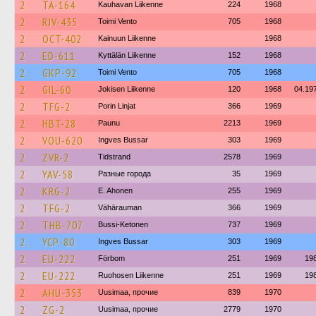
2
TA-164
Kauhavan Liikenne
224
1968
2
RJV-435
Toimi Vento
705
1968
2
OCT-402
Kainuun Liikenne
1968
2
ED-611
Kyttälän Liikenne
152
1968
2
GKP-92
Toimi Vento
705
1968
2
GIL-60
Jokisen Liikenne
120
1968
04.19
2
TFG-2
Porin Linjat
366
1969
2
HBT-28
Paunu
2213
1969
2
VOU-620
Ingves Bussar
303
1969
2
ZVR-2
Tidstrand
2578
1969
2
YAV-58
Разные города
35
1969
2
KRG-2
E. Ahonen
255
1969
2
TFG-2
Vähärauman
366
1969
2
THB-707
Bussi-Ketonen
737
1969
2
YCP-80
Ingves Bussar
303
1969
2
EU-222
Förbom
251
1969
19
2
EU-222
Ruohosen Liikenne
251
1969
19
2
AHU-353
Uusimaa, прочие
839
1970
2
ZG-2
Uusimaa, прочие
2779
1970