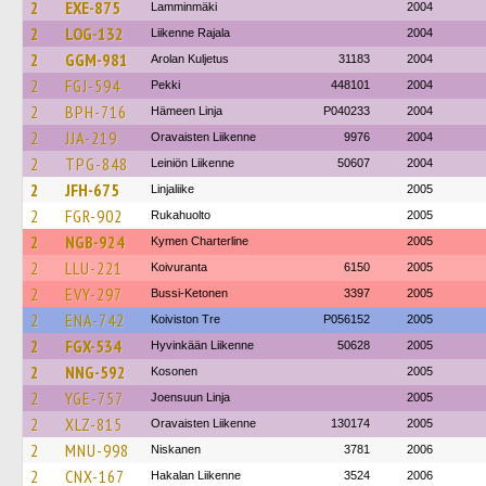
2
EXE-875
Lamminmäki
2004
2
LOG-132
Liikenne Rajala
2004
2
GGM-981
Arolan Kuljetus
31183
2004
2
FGJ-594
Pekki
448101
2004
2
BPH-716
Hämeen Linja
P040233
2004
2
JJA-219
Oravaisten Liikenne
9976
2004
2
TPG-848
Leiniön Liikenne
50607
2004
2
JFH-675
Linjaliike
2005
2
FGR-902
Rukahuolto
2005
2
NGB-924
Kymen Charterline
2005
2
LLU-221
Koivuranta
6150
2005
2
EVY-297
Bussi-Ketonen
3397
2005
2
ENA-742
Koiviston Tre
P056152
2005
2
FGX-534
Hyvinkään Liikenne
50628
2005
2
NNG-592
Kosonen
2005
2
YGE-757
Joensuun Linja
2005
2
XLZ-815
Oravaisten Liikenne
130174
2005
2
MNU-998
Niskanen
3781
2006
2
CNX-167
Hakalan Liikenne
3524
2006