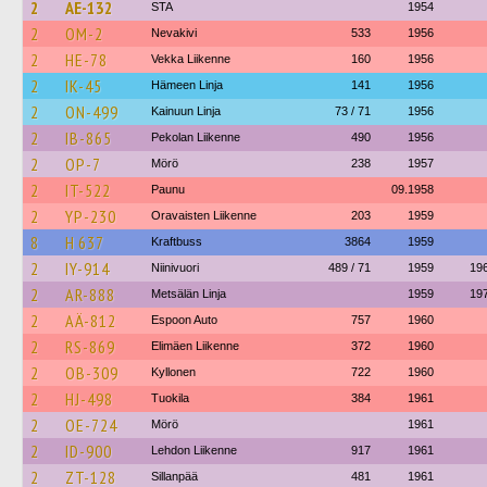
2
AE-132
STA
1954
2
OM-2
Nevakivi
533
1956
2
HE-78
Vekka Liikenne
160
1956
2
IK-45
Hämeen Linja
141
1956
2
ON-499
Kainuun Linja
73 / 71
1956
2
IB-865
Pekolan Liikenne
490
1956
2
OP-7
Mörö
238
1957
2
IT-522
Paunu
09.1958
2
YP-230
Oravaisten Liikenne
203
1959
8
H 637
Kraftbuss
3864
1959
2
IY-914
Niinivuori
489 / 71
1959
19
2
AR-888
Metsälän Linja
1959
19
2
AÄ-812
Espoon Auto
757
1960
2
RS-869
Elimäen Liikenne
372
1960
2
OB-309
Kyllonen
722
1960
2
HJ-498
Tuokila
384
1961
2
OE-724
Mörö
1961
2
ID-900
Lehdon Liikenne
917
1961
2
ZT-128
Sillanpää
481
1961