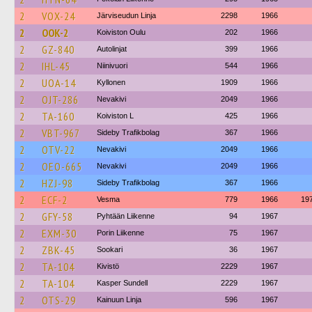
2
VOX-24
Järviseudun Linja
2298
1966
2
OOK-2
Koiviston Oulu
202
1966
2
GZ-840
Autolinjat
399
1966
2
IHL-45
Niinivuori
544
1966
2
UOA-14
Kyllonen
1909
1966
2
OJT-286
Nevakivi
2049
1966
2
TA-160
Koiviston L
425
1966
2
VBT-967
Sideby Trafikbolag
367
1966
2
OTV-22
Nevakivi
2049
1966
2
OEO-665
Nevakivi
2049
1966
2
HZJ-98
Sideby Trafikbolag
367
1966
2
ECF-2
Vesma
779
1966
19
2
GFY-58
Pyhtään Liikenne
94
1967
2
EXM-30
Porin Liikenne
75
1967
2
ZBK-45
Sookari
36
1967
2
TA-104
Kivistö
2229
1967
2
TA-104
Kasper Sundell
2229
1967
2
OTS-29
Kainuun Linja
596
1967