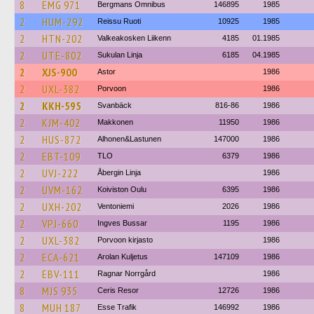
8
EMG 971
Bergmans Omnibus
146895
1985
2
HUM-292
Reissu Ruoti
10925
1985
2
HTN-202
Valkeakosken Liikenn
4185
01.1985
2
UTE-802
Sukulan Linja
6185
04.1985
2
XJS-900
Astor
1986
2
UXL-382
Porvoon
1986
2
KKH-595
Svanbäck
816-86
1986
2
KJM-402
Makkonen
11950
1986
2
HUS-872
Alhonen&Lastunen
147000
1986
2
EBT-109
TLO
6379
1986
2
UVJ-222
Åbergin Linja
1986
2
UVM-162
Koiviston Oulu
6395
1986
2
UXH-202
Ventoniemi
2026
1986
2
VPJ-660
Ingves Bussar
1195
1986
2
UXL-382
Porvoon kirjasto
1986
2
ECA-621
Arolan Kuljetus
147109
1986
2
EBV-111
Ragnar Norrgård
1986
8
MJS 935
Ceris Resor
12726
1986
8
MUH 187
Esse Trafik
146992
1986