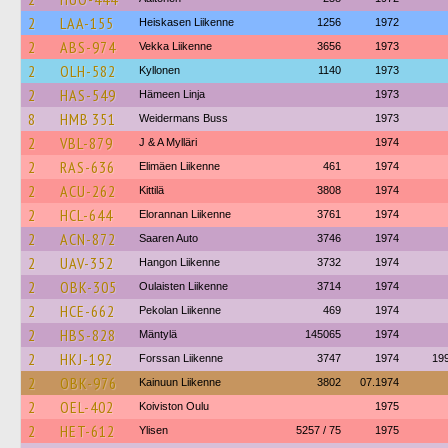
2
LAA-155
Heiskasen Liikenne
1256
1972
2
ABS-974
Vekka Liikenne
3656
1973
2
OLH-582
Kyllonen
1140
1973
2
HAS-549
Hämeen Linja
1973
8
HMB 351
Weidermans Buss
1973
2
VBL-879
J & A Mylläri
1974
2
RAS-636
Elimäen Liikenne
461
1974
2
ACU-262
Kittilä
3808
1974
2
HCL-644
Elorannan Liikenne
3761
1974
2
ACN-872
Saaren Auto
3746
1974
2
UAV-352
Hangon Liikenne
3732
1974
2
OBK-305
Oulaisten Liikenne
3714
1974
2
HCE-662
Pekolan Liikenne
469
1974
2
HBS-828
Mäntylä
145065
1974
2
HKJ-192
Forssan Liikenne
3747
1974
19
2
OBK-976
Kainuun Liikenne
3802
07.1974
2
OEL-402
Koiviston Oulu
1975
2
HET-612
Ylisen
5257 / 75
1975