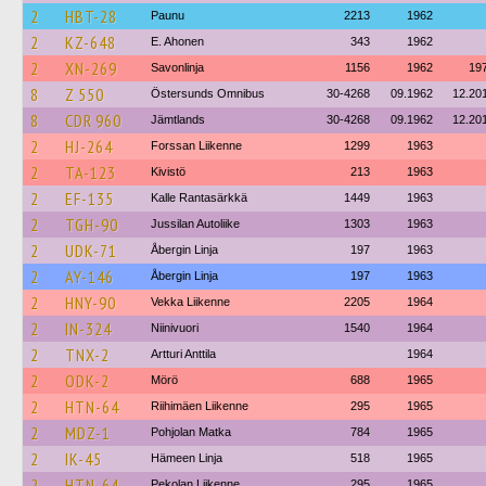
2
HBT-28
Paunu
2213
1962
2
KZ-648
E. Ahonen
343
1962
2
XN-269
Savonlinja
1156
1962
19
8
Z 550
Östersunds Omnibus
30-4268
09.1962
12.20
8
CDR 960
Jämtlands
30-4268
09.1962
12.20
2
HJ-264
Forssan Liikenne
1299
1963
2
TA-123
Kivistö
213
1963
2
EF-135
Kalle Rantasärkkä
1449
1963
2
TGH-90
Jussilan Autoliike
1303
1963
2
UDK-71
Åbergin Linja
197
1963
2
AY-146
Åbergin Linja
197
1963
2
HNY-90
Vekka Liikenne
2205
1964
2
IN-324
Niinivuori
1540
1964
2
TNX-2
Artturi Anttila
1964
2
ODK-2
Mörö
688
1965
2
HTN-64
Riihimäen Liikenne
295
1965
2
MDZ-1
Pohjolan Matka
784
1965
2
IK-45
Hämeen Linja
518
1965
2
HTN-64
Pekolan Liikenne
295
1965