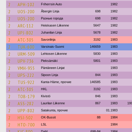
2
APH-102
Friherrsin Auto
1982
2
UOS-200
Åbergin Linja
698
1982
2
UOS-200
Разные города
698
1982
2
ARC-112
Heiskasen Liikenne
5647
1982
2
UPJ-802
Juhanilan Linja
5678
1982
2
ATC-305
Savonlinja
3192
1983
2
TUK-600
Varsinais-Suomi
146659
1983
2
URM-509
Lehtosen Liikenne
5830
1983
2
UPV-736
Pieksämäki
5801
1983
2
VMH-955
Päntäneen Linjat
1983
2
UPS-222
Sipoon Linja
844
1983
2
TUS-922
Kanta-Häme, прочие
146585
1983
2
ATC-305
HKL
3192
1983
2
TOB-179
Kivistö
846
1983
2
ASS-282
Laurilan Liikenne
867
1983
19
2
UPP-802
Satakunta, прочие
01.1983
2
HSJ-502
OK-Bussit
88
1984
2
HTO-700
LSL
1984
2
KJC-800
Dahl
698-84
1984