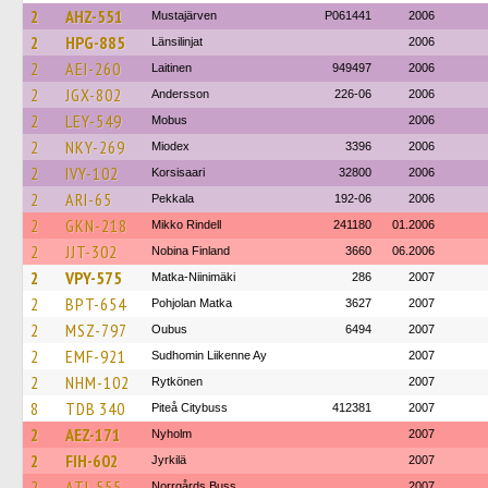
2
AHZ-551
Mustajärven
P061441
2006
2
HPG-885
Länsilinjat
2006
2
AEI-260
Laitinen
949497
2006
2
JGX-802
Andersson
226-06
2006
2
LEY-549
Mobus
2006
2
NKY-269
Miodex
3396
2006
2
IVY-102
Korsisaari
32800
2006
2
ARI-65
Pekkala
192-06
2006
2
GKN-218
Mikko Rindell
241180
01.2006
2
JJT-302
Nobina Finland
3660
06.2006
2
VPY-575
Matka-Niinimäki
286
2007
2
BPT-654
Pohjolan Matka
3627
2007
2
MSZ-797
Oubus
6494
2007
2
EMF-921
Sudhomin Liikenne Ay
2007
2
NHM-102
Rytkönen
2007
8
TDB 340
Piteå Citybuss
412381
2007
2
AEZ-171
Nyholm
2007
2
FIH-602
Jyrkilä
2007
2
ATI-555
Norrgårds Buss
2007