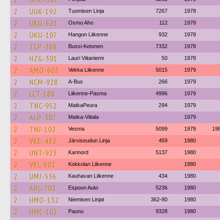
2
UUK-192
Tuomisen Linja
7267
1978
2
UKU-621
Osmo Aho
112
1978
2
UKU-107
Hangon Liikenne
932
1978
2
TLP-388
Bussi-Ketonen
7332
1978
2
HZG-391
Lauri Viitaniemi
50
1978
2
AMO-603
Vekka Liikenne
5015
1979
2
NCM-928
A-Bus
266
1979
2
LCT-188
Liikenne-Pasma
4996
1979
2
TNC-952
MatkaPeura
294
1979
2
ALP-307
Matka-Viitala
1979
2
TNJ-102
Vesma
5099
1979
19
2
VKE-432
Järviseudun Linja
459
1980
2
UNT-923
Karinord
5137
1980
2
VKL-802
Kokkolan Liikenne
1980
2
UMJ-536
Kauhavan Liikenne
434
1980
2
ARC-702
Espoon Auto
5236
1980
2
HMO-132
Niemisen Linjat
362-80
1980
2
HMC-102
Paunu
9328
1980