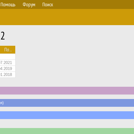
Помощь
Форум
Поиск
 2
По...
07.2021
04.2019
01.2018
я)