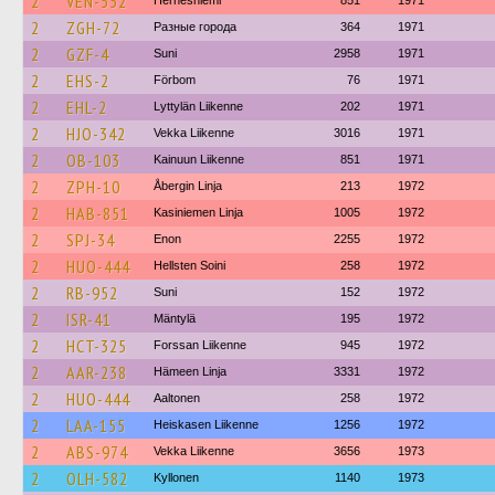
2
VEN-552
Hernesniemi
851
1971
2
ZGH-72
Разные города
364
1971
2
GZF-4
Suni
2958
1971
2
EHS-2
Förbom
76
1971
2
EHL-2
Lyttylän Liikenne
202
1971
2
HJO-342
Vekka Liikenne
3016
1971
2
OB-103
Kainuun Liikenne
851
1971
2
ZPH-10
Åbergin Linja
213
1972
2
HAB-851
Kasiniemen Linja
1005
1972
2
SPJ-34
Enon
2255
1972
2
HUO-444
Hellsten Soini
258
1972
2
RB-952
Suni
152
1972
2
ISR-41
Mäntylä
195
1972
2
HCT-325
Forssan Liikenne
945
1972
2
AAR-238
Hämeen Linja
3331
1972
2
HUO-444
Aaltonen
258
1972
2
LAA-155
Heiskasen Liikenne
1256
1972
2
ABS-974
Vekka Liikenne
3656
1973
2
OLH-582
Kyllonen
1140
1973