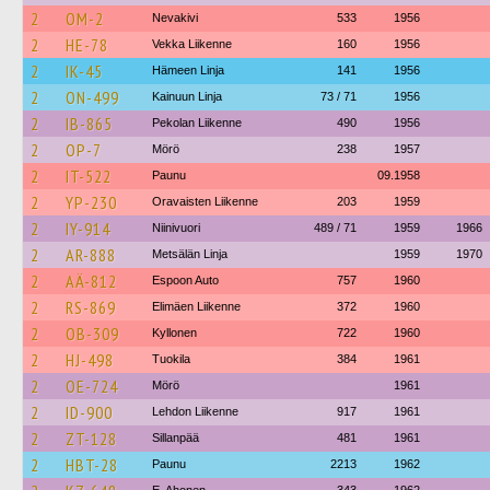
2
OM-2
Nevakivi
533
1956
2
HE-78
Vekka Liikenne
160
1956
2
IK-45
Hämeen Linja
141
1956
2
ON-499
Kainuun Linja
73 / 71
1956
2
IB-865
Pekolan Liikenne
490
1956
2
OP-7
Mörö
238
1957
2
IT-522
Paunu
09.1958
2
YP-230
Oravaisten Liikenne
203
1959
2
IY-914
Niinivuori
489 / 71
1959
1966
2
AR-888
Metsälän Linja
1959
1970
2
AÄ-812
Espoon Auto
757
1960
2
RS-869
Elimäen Liikenne
372
1960
2
OB-309
Kyllonen
722
1960
2
HJ-498
Tuokila
384
1961
2
OE-724
Mörö
1961
2
ID-900
Lehdon Liikenne
917
1961
2
ZT-128
Sillanpää
481
1961
2
HBT-28
Paunu
2213
1962