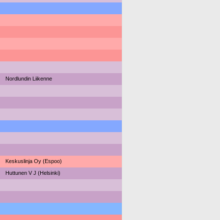
Nordlundin Liikenne
Keskuslinja Oy (Espoo)
Huttunen V J (Helsinki)