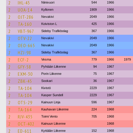
2
IHL-45
Niinivuori
544
1966
2
UOA-14
Kyllonen
1909
1966
2
OJT-286
Nevakivi
2049
1966
2
TA-160
Koiviston L
425
1966
2
VBT-967
Sideby Trafikbolag
367
1966
2
OTV-22
Nevakivi
2049
1966
2
OEO-665
Nevakivi
2049
1966
2
HZJ-98
Sideby Trafikbolag
367
1966
2
ECF-2
Vesma
779
1966
1979
2
GFY-58
Pyhtään Liikenne
94
1967
2
EXM-30
Porin Liikenne
75
1967
2
ZBK-45
Sookari
36
1967
2
TA-104
Kivistö
2229
1967
2
TA-104
Kasper Sundell
2229
1967
2
OTS-29
Kainuun Linja
596
1967
2
TA-164
Kauhavan Liikenne
224
1968
2
RJV-435
Toimi Vento
705
1968
2
OCT-402
Kainuun Liikenne
1968
2
ED-611
Kyttälän Liikenne
152
1968