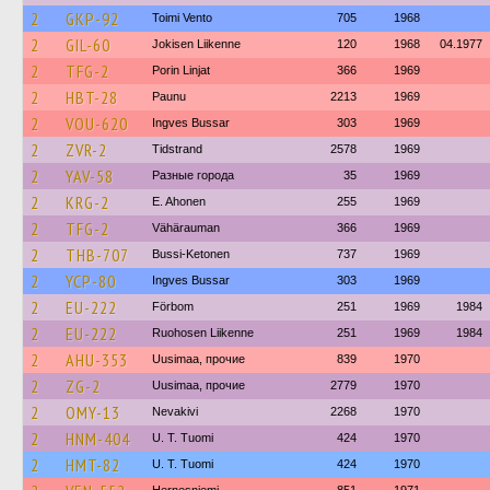
2
GKP-92
Toimi Vento
705
1968
2
GIL-60
Jokisen Liikenne
120
1968
04.1977
2
TFG-2
Porin Linjat
366
1969
2
HBT-28
Paunu
2213
1969
2
VOU-620
Ingves Bussar
303
1969
2
ZVR-2
Tidstrand
2578
1969
2
YAV-58
Разные города
35
1969
2
KRG-2
E. Ahonen
255
1969
2
TFG-2
Vähärauman
366
1969
2
THB-707
Bussi-Ketonen
737
1969
2
YCP-80
Ingves Bussar
303
1969
2
EU-222
Förbom
251
1969
1984
2
EU-222
Ruohosen Liikenne
251
1969
1984
2
AHU-353
Uusimaa, прочие
839
1970
2
ZG-2
Uusimaa, прочие
2779
1970
2
OMY-13
Nevakivi
2268
1970
2
HNM-404
U. T. Tuomi
424
1970
2
HMT-82
U. T. Tuomi
424
1970