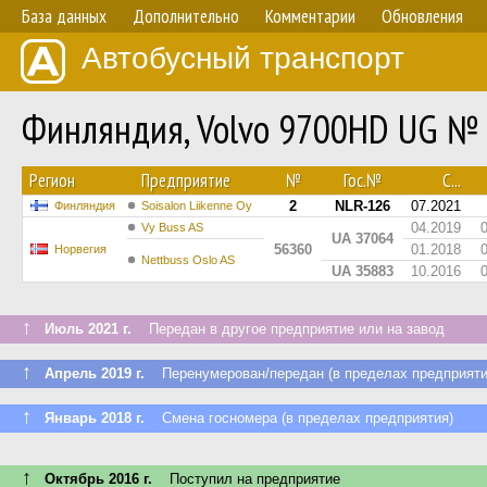
База данных
Дополнительно
Комментарии
Обновления
Автобусный транспорт
Финляндия, Volvo 9700HD UG №
Регион
Предприятие
№
Гос.№
С...
2
NLR-126
07.2021
Финляндия
Soisalon Liikenne Oy
04.2019
Vy Buss AS
UA 37064
56360
01.2018
Норвегия
Nettbuss Oslo AS
UA 35883
10.2016
↑
Июль 2021 г.
Передан в другое предприятие или на завод
↑
Апрель 2019 г.
Перенумерован/передан (в пределах предприяти
↑
Январь 2018 г.
Смена госномера (в пределах предприятия)
↑
Октябрь 2016 г.
Поступил на предприятие