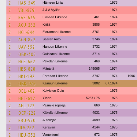
2
HAS-549
Hämeen Linja
1973
2
VBL-879
J & A Mylläri
1974
2
RAS-636
Elimäen Liikenne
461
1974
2
ACU-262
Kittilä
3808
1974
2
HCL-644
Elorannan Liikenne
3761
1974
2
ACN-872
Saaren Auto
3746
1974
2
UAV-352
Hangon Liikenne
3732
1974
2
OBK-305
Oulaisten Liikenne
3714
1974
2
HCE-662
Pekolan Liikenne
469
1974
2
HBS-828
Mäntylä
145065
1974
2
HKJ-192
Forssan Liikenne
3747
1974
1996
2
OBK-976
Kainuun Liikenne
3802
07.1974
2
OEL-402
Koiviston Oulu
1975
2
HET-612
Ylisen
5257 / 75
1975
2
AEL-222
Разные города
660
1975
2
OCP-222
Käkelän Liikenne
4031
1975
2
RBU-970
Autolinjat
4099
1975
2
ULV-262
Keravan
4144
1975
2
HEU-332
Ventoniemi
672
1975