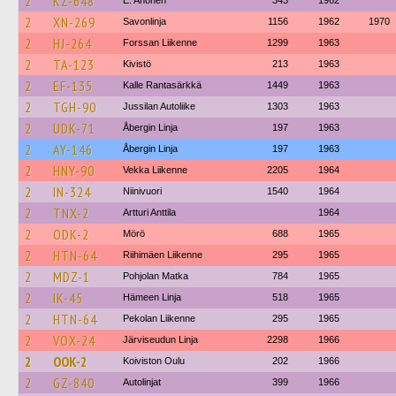
2
KZ-648
E. Ahonen
343
1962
2
XN-269
Savonlinja
1156
1962
1970
2
HJ-264
Forssan Liikenne
1299
1963
2
TA-123
Kivistö
213
1963
2
EF-135
Kalle Rantasärkkä
1449
1963
2
TGH-90
Jussilan Autoliike
1303
1963
2
UDK-71
Åbergin Linja
197
1963
2
AY-146
Åbergin Linja
197
1963
2
HNY-90
Vekka Liikenne
2205
1964
2
IN-324
Niinivuori
1540
1964
2
TNX-2
Artturi Anttila
1964
2
ODK-2
Mörö
688
1965
2
HTN-64
Riihimäen Liikenne
295
1965
2
MDZ-1
Pohjolan Matka
784
1965
2
IK-45
Hämeen Linja
518
1965
2
HTN-64
Pekolan Liikenne
295
1965
2
VOX-24
Järviseudun Linja
2298
1966
2
OOK-2
Koiviston Oulu
202
1966
2
GZ-840
Autolinjat
399
1966