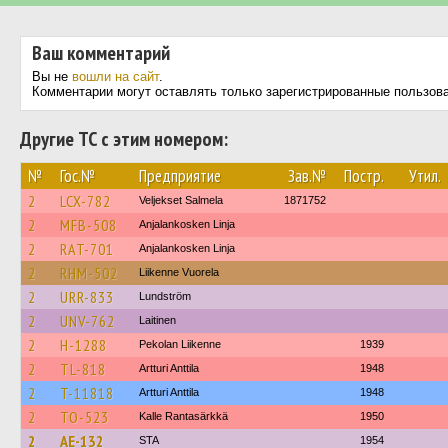
Ваш комментарий
Вы не
вошли на сайт
.
Комментарии могут оставлять только зарегистрированные пользов
Другие ТС с этим номером:
№
Гос.№
Предприятие
Зав.№
Постр.
Утил.
2
LCX-782
Veljekset Salmela
1871752
2
MFB-508
Anjalankosken Linja
2
RAT-701
Anjalankosken Linja
2
RHM-502
Liikenne Vuorela
2
URR-833
Lundström
2
UNV-762
Laitinen
2
H-1288
Pekolan Liikenne
1939
2
TL-818
Artturi Anttila
1948
2
T-11818
Artturi Anttila
1948
2
TO-523
Kalle Rantasärkkä
1950
2
AE-132
STA
1954