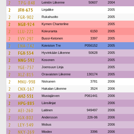
2
TPG-848
Leiniön Liikenne
50607
2004
2
JFH-675
Linjaliike
2005
2
FGR-902
Rukahuolto
2005
2
NGB-924
Kymen Charterline
2005
2
LLU-221
Koivuranta
6150
2005
2
EVY-297
Bussi-Ketonen
3397
2005
2
ENA-742
Koiviston Tre
P056152
2005
2
FGX-534
Hyvinkään Liikenne
50628
2005
2
NNG-592
Kosonen
2005
2
YGE-757
Joensuun Linja
2005
2
XLZ-815
Oravaisten Liikenne
130174
2005
2
MNU-998
Niskanen
3781
2006
2
CNX-167
Hakalan Liikenne
3524
2006
2
AHZ-551
Mustajärven
P061441
2006
2
HPG-885
Länsilinjat
2006
2
AEI-260
Laitinen
949497
2006
2
JGX-802
Andersson
226-06
2006
2
LEY-549
Mobus
2006
2
NKY-269
Miodex
3396
2006