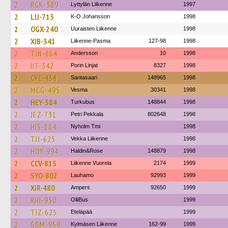
2
RGK-389
Lyttylän Liikenne
1997
2
LIJ-713
K-O Johansson
1998
2
OGX-240
Uuraisten Liikenne
1998
2
XIB-341
Liikenne-Pasma
127-98
1998
2
TIN-864
Andersson
10
1998
2
IIT-342
Porin Linjat
8327
1998
2
CYE-434
Santasaari
148965
1998
2
MCG-495
Vesma
30341
1998
2
HEY-384
Turkubus
148844
1998
2
JEZ-731
Petri Pekkala
802648
1998
2
HIS-184
Nyholm Tmi
1998
2
TIJ-625
Vekka Liikenne
1998
2
HOY-994
Haldin&Rose
148879
1998
2
CCV-815
Liikenne Vuorela
2174
1999
2
SYO-802
Lauhamo
92993
1999
2
XIR-480
Ampers
92650
1999
2
RHI-950
OlliBus
1999
2
TIZ-625
Eteläpää
1999
2
GGM-959
Kylmäsen Liikenne
162-99
1999