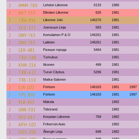
2
HMM-780
Lehdon Liikenne
5133
1980
2
RHT-555
Elimäen Liikenne
625
1981
2
TRA-936
Liikenne Joki
146270
1981
2
SCO-322
Joensuun Linja
583
1981
2
UNV-765
Komulainen P & O
146261
1981
2
UNV-765
Laitinen
146261
1981
2
LEK-481
Разные города
5464
1981
2
TRO-588
Turkubus
1981
2
KHN-216
Itkonen
499
1981
2
TRB-622
Turun Citybus
5296
1981
2
TRE-110
Matka-Salonen
1981
2
EJX-102
Förbom
146163
1981
1997
2
TPL-802
Förbom
146163
1981
1997
2
VLR-455
Mäkela
1982
2
UNR-592
Tidstrand
1982
2
VUC-662
Korpelan Liikenne
769
1982
2
APH-102
Friherrsin Auto
1982
2
UOS-200
Åbergin Linja
698
1982