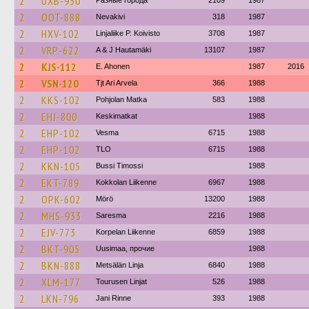
2
UXB-950
Разные города
2109
1987
2
OOT-888
Nevakivi
318
1987
2
HXV-102
Linjaliike P. Koivisto
3708
1987
2
VRP-622
A & J Hautamäki
13107
1987
2
KJS-112
E. Ahonen
1987
2016
2
VSN-120
Tjt Ari Arvela
366
1988
2
KKS-102
Pohjolan Matka
583
1988
2
EHJ-800
Keskimatkat
1988
2
EHP-102
Vesma
6715
1988
2
EHP-102
TLO
6715
1988
2
KKN-105
Bussi Timossi
1988
2
EKT-789
Kokkolan Liikenne
6967
1988
2
OPK-602
Mörö
13200
1988
2
MHS-933
Saresma
2216
1988
2
EJV-773
Korpelan Liikenne
6859
1988
2
BKT-905
Uusimaa, прочие
1988
2
BKN-888
Metsälän Linja
6840
1988
2
XLM-177
Tourusen Linjat
526
1988
2
LKN-796
Jani Rinne
393
1988