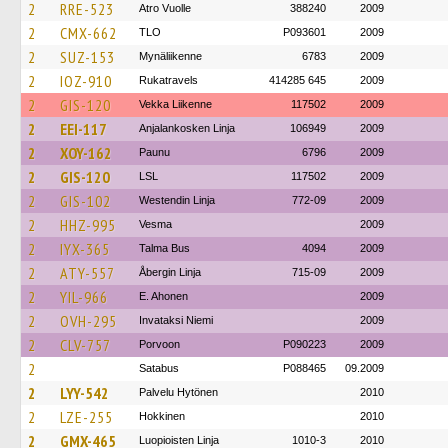
2
RRE-523
Atro Vuolle
388240
2009
2
CMX-662
TLO
P093601
2009
2
SUZ-153
Mynäliikenne
6783
2009
2
IOZ-910
Rukatravels
414285 645
2009
2
GIS-120
Vekka Liikenne
117502
2009
2
EEI-117
Anjalankosken Linja
106949
2009
2
XOY-162
Paunu
6796
2009
2
GIS-120
LSL
117502
2009
2
GIS-102
Westendin Linja
772-09
2009
2
HHZ-995
Vesma
2009
2
IYX-365
Talma Bus
4094
2009
2
ATY-557
Åbergin Linja
715-09
2009
2
YIL-966
E. Ahonen
2009
2
OVH-295
Invataksi Niemi
2009
2
CLV-757
Porvoon
P090223
2009
2
Satabus
P088465
09.2009
2
LYY-542
Palvelu Hytönen
2010
2
LZE-255
Hokkinen
2010
2
GMX-465
Luopioisten Linja
1010-3
2010