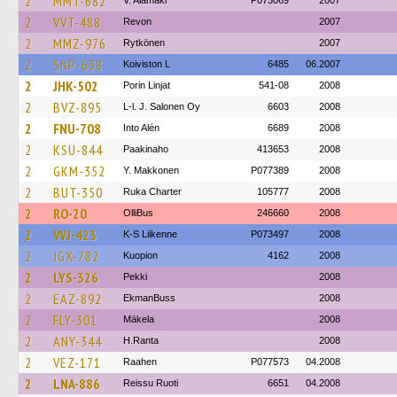
2
MMT-682
V. Alamäki
P073069
2007
2
VVT-488
Revon
2007
2
MMZ-976
Rytkönen
2007
2
SNP-638
Koiviston L
6485
06.2007
2
JHK-502
Porin Linjat
541-08
2008
2
BVZ-895
L-l. J. Salonen Oy
6603
2008
2
FNU-708
Into Alén
6689
2008
2
KSU-844
Paakinaho
413653
2008
2
GKM-352
Y. Makkonen
P077389
2008
2
BUT-350
Ruka Charter
105777
2008
2
RO-20
OlliBus
246660
2008
2
VVJ-423
K-S Liikenne
P073497
2008
2
JGX-782
Kuopion
4162
2008
2
LYS-326
Pekki
2008
2
EAZ-892
EkmanBuss
2008
2
FLY-301
Mäkela
2008
2
ANY-344
H.Ranta
2008
2
VEZ-171
Raahen
P077573
04.2008
2
LNA-886
Reissu Ruoti
6651
04.2008