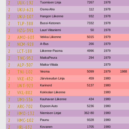
2
UUK-192
Tuomisen Linja
7267
1978
2
UKU-621
Osmo Aho
112
1978
2
UKU-107
Hangon Liikenne
932
1978
2
TLP-388
Bussi-Ketonen
7332
1978
2
HZG-391
Lauri Viitaniemi
50
1978
2
AMO-603
Vekka Liikenne
5015
1979
2
NCM-928
A-Bus
266
1979
2
LCT-188
Liikenne-Pasma
4996
1979
2
TNC-952
MatkaPeura
294
1979
2
ALP-307
Matka-Viitala
1979
2
TNJ-102
Vesma
5099
1979
1988
2
VKE-432
Järviseudun Linja
459
1980
2
UNT-923
Karinord
5137
1980
2
VKL-802
Kokkolan Liikenne
1980
2
UMJ-536
Kauhavan Liikenne
434
1980
2
ARC-702
Espoon Auto
5236
1980
2
HMO-132
Niemisen Linjat
362-80
1980
2
HMC-102
Paunu
9328
1980
2
HRJ-632
Kovanen
1705
1980