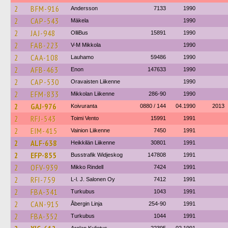
2
BFM-916
Andersson
7133
1990
2
CAP-543
Mäkela
1990
2
JAJ-948
OlliBus
15891
1990
2
FAB-223
V-M Mikkola
1990
2
CAA-108
Lauhamo
59486
1990
2
AFB-463
Enon
147633
1990
2
CAP-530
Oravaisten Liikenne
1990
2
EFM-833
Mikkolan Liikenne
286-90
1990
2
GAJ-976
Koivuranta
0880 / 144
04.1990
2013
2
RFJ-543
Toimi Vento
15991
1991
2
EIM-415
Vainion Liikenne
7450
1991
2
ALF-638
Heikkilän Liikenne
30801
1991
2
EFP-855
Busstrafik Widjeskog
147808
1991
2
OFV-939
Mikko Rindell
7424
1991
2
RFI-759
L-l. J. Salonen Oy
7412
1991
2
FBA-341
Turkubus
1043
1991
2
CAN-915
Åbergin Linja
254-90
1991
2
FBA-352
Turkubus
1044
1991