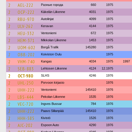
2
AEL-222
Разные города
660
1975
2
OCP-222
Käkelän Liikenne
4031
1975
2
RBU-970
Autolinjat
4099
1975
2
ULV-262
Keravan
4144
1975
2
HEU-332
Ventoniemi
672
1975
2
HEM-371
Mikkolan Liikenne
1453
1975
2
UOM-602
Borgå Trafik
145280
1975
2
OBB-202
Koiviston Oulu
1975
2
VHM-740
Kangas
4034
1975
1997
2
SEB-883
Lehtosen Liikenne
4124
12.1975
2
OCT-980
SLHS
4246
1976
2
UHL-250
Porvoon kirjasto
1976
2
UHH-222
Ventoniemi
145410
1976
2
LBS-444
Pekolan Liikenne
1535
1976
2
VEC-720
Ingves Bussar
784
1976
2
UHH-222
Paavo Sillanpää
145410
1976
2
HHH-585
Kivistö
1526
1976
2
AJC-202
Espoon Auto
4290
1976