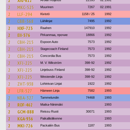
2
XIG-612
Arolan Kuljetus
22395
02.1991
2
MKC-525
Muurinen
7267
02.1991
2
LLF-294
Kivistö
1158 / 25
1992
2
CBB-568
Lähilinjat
7495
1992
2
HXF-723
Raahen
147910
1992
2
EII-576
Pirkanmaa, прочие
18866
1992
2
CBH-215
Espoon Auto
7573
1992
2
CBH-215
Stagecoach Finland
7573
1992
2
CBH-215
Concordia Bus
7573
1992
2
XFJ-225
M. V. Wikström
398-92
1992
2
XFJ-225
Linjebuss Finland
398-92
1992
2
XFJ-225
Westendin Linja
398-92
1992
2
ZHT-938
Lohinivan Linjat
1922
1992
2
LFR-527
Hämeen Linja
7582
1993
2
NBA-327
Tammelundin
74468
1993
2
ROF-462
Matka-Niinimäki
1993
2
GCM-888
Reissu Ruoti
30071
1993
2
KGA-936
Paikallisliikenne
1993
2
MKI-726
Packalén Bus
1187
1993