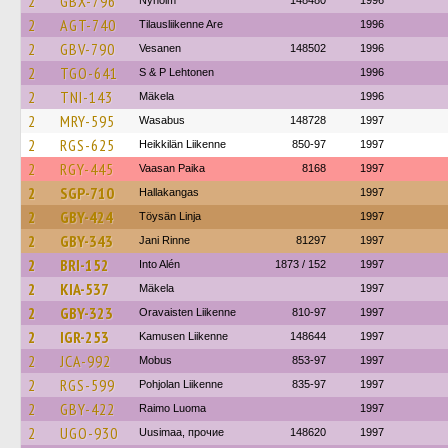
2
GBX-796
Nyholm
148480
1996
2
AGT-740
Tilausliikenne Are
1996
2
GBV-790
Vesanen
148502
1996
2
TGO-641
S & P Lehtonen
1996
2
TNI-143
Mäkela
1996
2
MRY-595
Wasabus
148728
1997
2
RGS-625
Heikkilän Liikenne
850-97
1997
2
RGY-445
Vaasan Paika
8168
1997
2
SGP-710
Hallakangas
1997
2
GBY-424
Töysän Linja
1997
2
GBY-343
Jani Rinne
81297
1997
2
BRI-152
Into Alén
1873 / 152
1997
2
KIA-537
Mäkela
1997
2
GBY-323
Oravaisten Liikenne
810-97
1997
2
IGR-253
Kamusen Liikenne
148644
1997
2
JCA-992
Mobus
853-97
1997
2
RGS-599
Pohjolan Liikenne
835-97
1997
2
GBY-422
Raimo Luoma
1997
2
UGO-930
Uusimaa, прочие
148620
1997