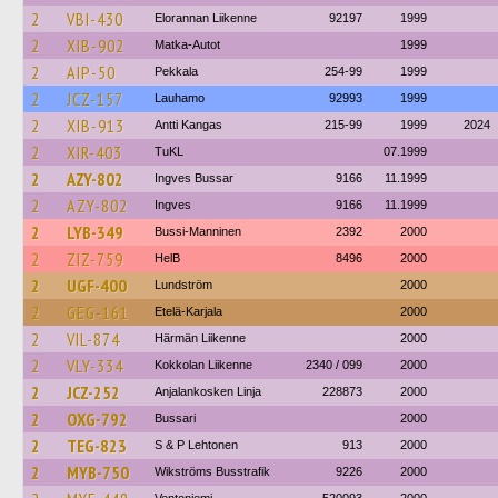
2
VBI-430
Elorannan Liikenne
92197
1999
2
XIB-902
Matka-Autot
1999
2
AIP-50
Pekkala
254-99
1999
2
JCZ-157
Lauhamo
92993
1999
2
XIB-913
Antti Kangas
215-99
1999
2024
2
XIR-403
TuKL
07.1999
2
AZY-802
Ingves Bussar
9166
11.1999
2
AZY-802
Ingves
9166
11.1999
2
LYB-349
Bussi-Manninen
2392
2000
2
ZIZ-759
HelB
8496
2000
2
UGF-400
Lundström
2000
2
GEG-161
Etelä-Karjala
2000
2
VIL-874
Härmän Liikenne
2000
2
VLY-334
Kokkolan Liikenne
2340 / 099
2000
2
JCZ-252
Anjalankosken Linja
228873
2000
2
OXG-792
Bussari
2000
2
TEG-823
S & P Lehtonen
913
2000
2
MYB-750
Wikströms Busstrafik
9226
2000