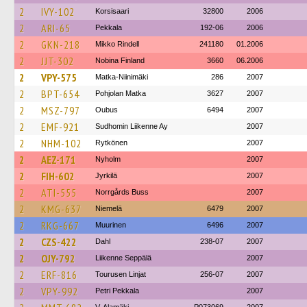
2
IVY-102
Korsisaari
32800
2006
2
ARI-65
Pekkala
192-06
2006
2
GKN-218
Mikko Rindell
241180
01.2006
2
JJT-302
Nobina Finland
3660
06.2006
2
VPY-575
Matka-Niinimäki
286
2007
2
BPT-654
Pohjolan Matka
3627
2007
2
MSZ-797
Oubus
6494
2007
2
EMF-921
Sudhomin Liikenne Ay
2007
2
NHM-102
Rytkönen
2007
2
AEZ-171
Nyholm
2007
2
FIH-602
Jyrkilä
2007
2
ATI-555
Norrgårds Buss
2007
2
KMG-637
Niemelä
6479
2007
2
RKG-667
Muurinen
6496
2007
2
CZS-422
Dahl
238-07
2007
2
OJY-792
Liikenne Seppälä
2007
2
ERF-816
Tourusen Linjat
256-07
2007
2
VPY-992
Petri Pekkala
2007