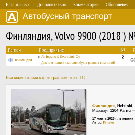
База данных
Дополнительно
Комментарии
Обновления
Автобусный транспорт
Финляндия, Volvo 9900 (2018') 
Регион
Предприятие
№
Ab Ingves & Svanbäck Oy
2
G
Финляндия
Демонстрационные автобусы разных компаний
Все комментарии к фотографиям этого ТС
Финляндия
,
Helsinki
,
Маршрут
1204 Pärnu —
17 марта 2026 г., вторник
Автор:
Kimster