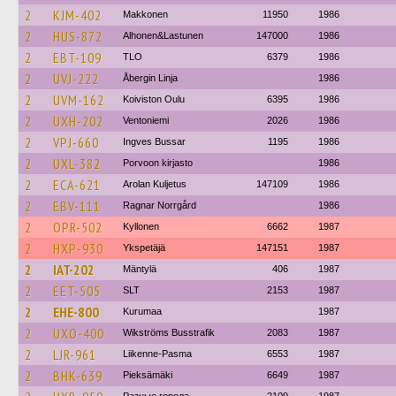
2
KJM-402
Makkonen
11950
1986
2
HUS-872
Alhonen&Lastunen
147000
1986
2
EBT-109
TLO
6379
1986
2
UVJ-222
Åbergin Linja
1986
2
UVM-162
Koiviston Oulu
6395
1986
2
UXH-202
Ventoniemi
2026
1986
2
VPJ-660
Ingves Bussar
1195
1986
2
UXL-382
Porvoon kirjasto
1986
2
ECA-621
Arolan Kuljetus
147109
1986
2
EBV-111
Ragnar Norrgård
1986
2
OPR-502
Kyllonen
6662
1987
2
HXP-930
Ykspetäjä
147151
1987
2
IAT-202
Mäntylä
406
1987
2
EET-505
SLT
2153
1987
2
EHE-800
Kurumaa
1987
2
UXO-400
Wikströms Busstrafik
2083
1987
2
LJR-961
Liikenne-Pasma
6553
1987
2
BHK-639
Pieksämäki
6649
1987