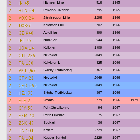
2
IK-45
Hämeen Linja
518
1965
2
HTN-64
Pekolan Liikenne
295
1965
2
VOX-24
Järviseudun Linja
2298
1966
2
OOK-2
Koiviston Oulu
202
1966
2
GZ-840
Autolinjat
399
1966
2
IHL-45
Niinivuori
544
1966
2
UOA-14
Kyllonen
1909
1966
2
OJT-286
Nevakivi
2049
1966
2
TA-160
Koiviston L
425
1966
2
VBT-967
Sideby Trafikbolag
367
1966
2
OTV-22
Nevakivi
2049
1966
2
OEO-665
Nevakivi
2049
1966
2
HZJ-98
Sideby Trafikbolag
367
1966
2
ECF-2
Vesma
779
1966
1979
2
GFY-58
Pyhtään Liikenne
94
1967
2
EXM-30
Porin Liikenne
75
1967
2
ZBK-45
Sookari
36
1967
2
TA-104
Kivistö
2229
1967
2
TA-104
Kasper Sundell
2229
1967