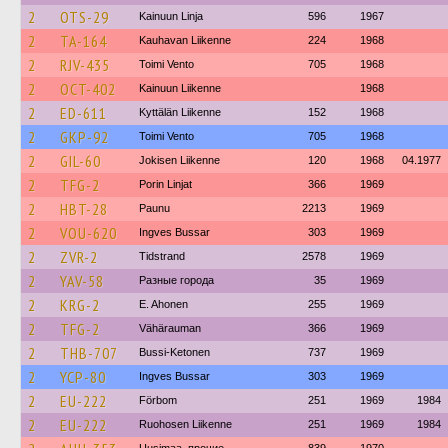
2
OTS-29
Kainuun Linja
596
1967
2
TA-164
Kauhavan Liikenne
224
1968
2
RJV-435
Toimi Vento
705
1968
2
OCT-402
Kainuun Liikenne
1968
2
ED-611
Kyttälän Liikenne
152
1968
2
GKP-92
Toimi Vento
705
1968
2
GIL-60
Jokisen Liikenne
120
1968
04.1977
2
TFG-2
Porin Linjat
366
1969
2
HBT-28
Paunu
2213
1969
2
VOU-620
Ingves Bussar
303
1969
2
ZVR-2
Tidstrand
2578
1969
2
YAV-58
Разные города
35
1969
2
KRG-2
E. Ahonen
255
1969
2
TFG-2
Vähärauman
366
1969
2
THB-707
Bussi-Ketonen
737
1969
2
YCP-80
Ingves Bussar
303
1969
2
EU-222
Förbom
251
1969
1984
2
EU-222
Ruohosen Liikenne
251
1969
1984