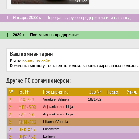
138
↑
Январь 2022 г.
Передан в другое предприятие или на завод
↑
2020 г.
Поступил на предприятие
Ваш комментарий
Вы не
вошли на сайт
.
Комментарии могут оставлять только зарегистрированные пользов
Другие ТС с этим номером:
№
Гос.№
Предприятие
Зав.№
Постр.
Утил.
2
LCX-782
Veljekset Salmela
1871752
2
MFB-508
Anjalankosken Linja
2
RAT-701
Anjalankosken Linja
2
RHM-502
Liikenne Vuorela
2
URR-833
Lundström
2
UNV-762
Laitinen