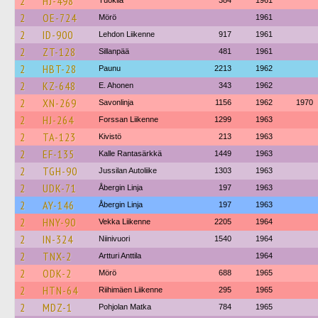
2
HJ-498
Tuokila
384
1961
2
OE-724
Mörö
1961
2
ID-900
Lehdon Liikenne
917
1961
2
ZT-128
Sillanpää
481
1961
2
HBT-28
Paunu
2213
1962
2
KZ-648
E. Ahonen
343
1962
2
XN-269
Savonlinja
1156
1962
1970
2
HJ-264
Forssan Liikenne
1299
1963
2
TA-123
Kivistö
213
1963
2
EF-135
Kalle Rantasärkkä
1449
1963
2
TGH-90
Jussilan Autoliike
1303
1963
2
UDK-71
Åbergin Linja
197
1963
2
AY-146
Åbergin Linja
197
1963
2
HNY-90
Vekka Liikenne
2205
1964
2
IN-324
Niinivuori
1540
1964
2
TNX-2
Artturi Anttila
1964
2
ODK-2
Mörö
688
1965
2
HTN-64
Riihimäen Liikenne
295
1965
2
MDZ-1
Pohjolan Matka
784
1965