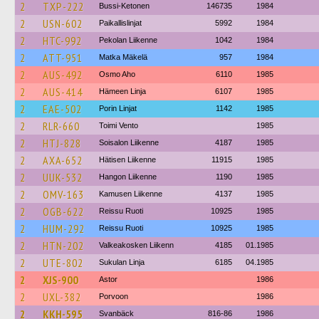
2
TXP-222
Bussi-Ketonen
146735
1984
2
USN-602
Paikallislinjat
5992
1984
2
HTC-992
Pekolan Liikenne
1042
1984
2
ATT-951
Matka Mäkelä
957
1984
2
AUS-492
Osmo Aho
6110
1985
2
AUS-414
Hämeen Linja
6107
1985
2
EAE-502
Porin Linjat
1142
1985
2
RLR-660
Toimi Vento
1985
2
HTJ-828
Soisalon Liikenne
4187
1985
2
AXA-652
Hätisen Liikenne
11915
1985
2
UUK-532
Hangon Liikenne
1190
1985
2
OMV-163
Kamusen Liikenne
4137
1985
2
OGB-622
Reissu Ruoti
10925
1985
2
HUM-292
Reissu Ruoti
10925
1985
2
HTN-202
Valkeakosken Liikenn
4185
01.1985
2
UTE-802
Sukulan Linja
6185
04.1985
2
XJS-900
Astor
1986
2
UXL-382
Porvoon
1986
2
KKH-595
Svanbäck
816-86
1986