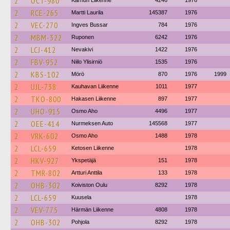
2
OCT-980
Karhun Liikenne
4246
1976
2
RCE-265
Martti Laurila
145387
1976
2
VEC-270
Ingves Bussar
784
1976
2
MBM-322
Ruponen
6242
1976
2
LCJ-412
Nevakivi
1422
1976
2
FBV-952
Niilo Ylisirniö
1535
1976
2
KBS-102
Mörö
870
1976
1999
2
UJL-738
Kauhavan Liikenne
1011
1977
2
TKO-800
Hakasen Liikenne
897
1977
2
UHO-915
Osmo Aho
4496
1977
2
OEE-414
Nurmeksen Auto
145568
1977
2
VRK-602
Osmo Aho
1488
1978
2
LCL-659
Ketosen Liikenne
1978
2
HKV-927
Ykspetäjä
151
1978
2
TMR-802
Artturi Anttila
133
1978
2
OHB-302
Koiviston Oulu
8292
1978
2
LCL-659
Kuusela
1978
2
VEV-775
Härmän Liikenne
4808
1978
2
OHB-302
Pohjola
8292
1978