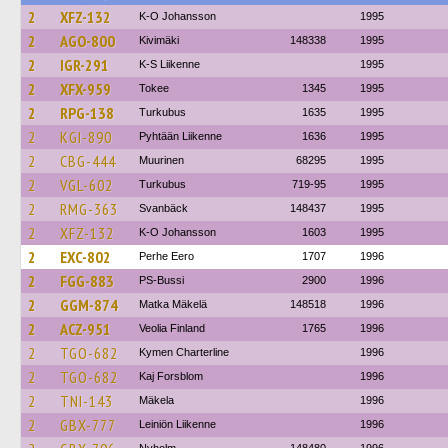
2
XFZ-132
K-O Johansson
1995
2
AGO-800
Kivimäki
148338
1995
2
IGR-291
K-S Liikenne
1995
2
XFX-959
Tokee
1345
1995
2
RPG-138
Turkubus
1635
1995
2
KGI-890
Pyhtään Liikenne
1636
1995
2
CBG-444
Muurinen
68295
1995
2
VGL-602
Turkubus
719-95
1995
2
RMG-363
Svanbäck
148437
1995
2
XFZ-132
K-O Johansson
1603
1995
2
EXC-802
Perhe Eero
1707
1996
2
FGG-883
PS-Bussi
2900
1996
2
GGM-874
Matka Mäkelä
148518
1996
2
ACZ-951
Veolia Finland
1765
1996
2
TGO-682
Kymen Charterline
1996
2
TGO-682
Kaj Forsblom
1996
2
TNI-143
Mäkela
1996
2
GBX-777
Leiniön Liikenne
1996