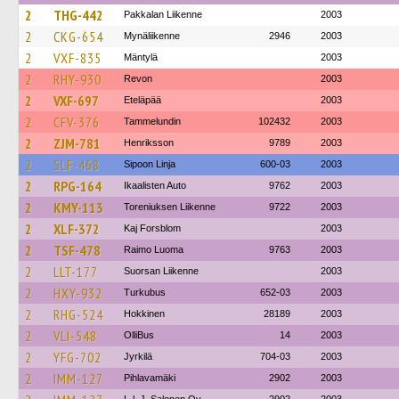
2
THG-442
Pakkalan Liikenne
2003
2
CKG-654
Mynäliikenne
2946
2003
2
VXF-835
Mäntylä
2003
2
RHY-930
Revon
2003
2
VXF-697
Eteläpää
2003
2
CFV-376
Tammelundin
102432
2003
2
ZJM-781
Henriksson
9789
2003
2
SLF-468
Sipoon Linja
600-03
2003
2
RPG-164
Ikaalisten Auto
9762
2003
2
KMY-113
Toreniuksen Liikenne
9722
2003
2
XLF-372
Kaj Forsblom
2003
2
TSF-478
Raimo Luoma
9763
2003
2
LLT-177
Suorsan Liikenne
2003
2
HXY-932
Turkubus
652-03
2003
2
RHG-524
Hokkinen
28189
2003
2
VLI-548
OlliBus
14
2003
2
YFG-702
Jyrkilä
704-03
2003
2
IMM-127
Pihlavamäki
2902
2003