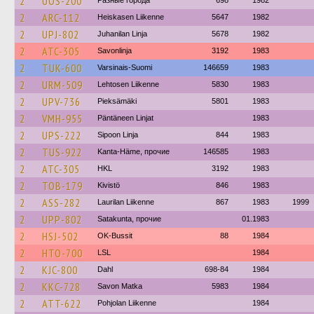
2
UOS-200
Разные города
698
1982
2
ARC-112
Heiskasen Liikenne
5647
1982
2
UPJ-802
Juhanilan Linja
5678
1982
2
ATC-305
Savonlinja
3192
1983
2
TUK-600
Varsinais-Suomi
146659
1983
2
URM-509
Lehtosen Liikenne
5830
1983
2
UPV-736
Pieksämäki
5801
1983
2
VMH-955
Päntäneen Linjat
1983
2
UPS-222
Sipoon Linja
844
1983
2
TUS-922
Kanta-Häme, прочие
146585
1983
2
ATC-305
HKL
3192
1983
2
TOB-179
Kivistö
846
1983
2
ASS-282
Laurilan Liikenne
867
1983
1999
2
UPP-802
Satakunta, прочие
01.1983
2
HSJ-502
OK-Bussit
88
1984
2
HTO-700
LSL
1984
2
KJC-800
Dahl
698-84
1984
2
KKC-728
Savon Matka
5983
1984
2
ATT-622
Pohjolan Liikenne
1984