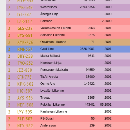
2
MYF-448
Ventoniemi
520093
2000
2
LYB-348
Westerlines
2393 / 354
2000
2
IYL-287
Åbergin Linja
2000
2
LZR-117
Porvoon
12.2000
2
GES-222
Valkeakosken Liikenn
2663
2001
2
BYS-581
Soisalon Liikenne
9275
2001
2
XYK-726
Oulaisten Liikenne
71
2001
2
RMI-337
Gold Line
2526 / 001
2001
2
BHY-258
Matka Mäkelä
9511
2001
2
TYO-552
Niemisen Linjat
2001
2
JEZ-888
Pornaisten Matkailu
94559
2001
2
CFJ-775
Tjt Ari Arvela
33900
2001
2
KPK-602
Osmo Aho
149422
2001
2
IHG-587
Lyttylän Liikenne
2001
2
AYS-956
Trycat
9365
2001
2
NEP-808
Pukkilan Liikenne
443-01
05.2001
2
LYY-593
Kauhavan Liikenne
2002
2
BLF-803
PS-Bussi
55
2002
2
NEY-582
Andersson
139
2002