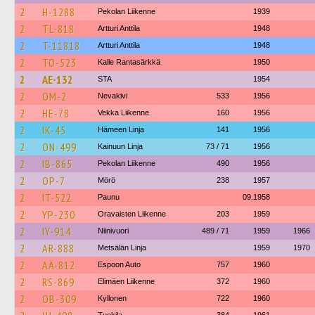
2
H-1288
Pekolan Liikenne
1939
2
TL-818
Artturi Anttila
1948
2
T-11818
Artturi Anttila
1948
2
TO-523
Kalle Rantasärkkä
1950
2
AE-132
STA
1954
2
OM-2
Nevakivi
533
1956
2
HE-78
Vekka Liikenne
160
1956
2
IK-45
Hämeen Linja
141
1956
2
ON-499
Kainuun Linja
73 / 71
1956
2
IB-865
Pekolan Liikenne
490
1956
2
OP-7
Mörö
238
1957
2
IT-522
Paunu
09.1958
2
YP-230
Oravaisten Liikenne
203
1959
2
IY-914
Niinivuori
489 / 71
1959
1966
2
AR-888
Metsälän Linja
1959
1970
2
AÄ-812
Espoon Auto
757
1960
2
RS-869
Elimäen Liikenne
372
1960
2
OB-309
Kyllonen
722
1960