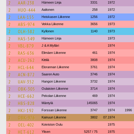
2
AAR-238
Hämeen Linja
3331
1972
2
HUO-444
Aaltonen
258
1972
2
LAA-155
Heiskasen Liikenne
1256
1972
2
ABS-974
Vekka Liikenne
3656
1973
2
OLH-582
Kyllonen
1140
1973
2
HAS-549
Hämeen Linja
1973
2
VBL-879
J & A Mylläri
1974
2
RAS-636
Elimäen Liikenne
461
1974
2
ACU-262
Kittilä
3808
1974
2
HCL-644
Elorannan Liikenne
3761
1974
2
ACN-872
Saaren Auto
3746
1974
2
UAV-352
Hangon Liikenne
3732
1974
2
OBK-305
Oulaisten Liikenne
3714
1974
2
HCE-662
Pekolan Liikenne
469
1974
2
HBS-828
Mäntylä
145065
1974
2
HKJ-192
Forssan Liikenne
3747
1974
1996
2
OBK-976
Kainuun Liikenne
3802
07.1974
2
OEL-402
Koiviston Oulu
1975
2
HET-612
Ylisen
5257 / 75
1975