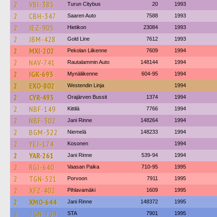
2
VBI-385
Turun Citybus
20
1993
2
CBH-347
Saaren Auto
7588
1993
2
JEZ-905
Hietikon
23084
1993
2
JBM-428
Gold Line
7612
1993
2
MXI-202
Pekolan Liikenne
7609
1994
2
NAV-741
Rautalammin Auto
148144
1994
2
IGK-693
Mynäliikenne
604-95
1994
2
EXO-802
Westendin Linja
1994
2
CYR-493
Orajärven Bussit
1374
1994
2
NBF-149
Kittilä
7766
1994
2
NBF-302
Jani Rinne
148264
1994
2
BGM-322
Niemelä
148233
1994
2
YEJ-174
Kosonen
1994
2
YAR-261
Jani Rinne
539-94
1994
2
RGJ-640
Vaasan Paika
710-95
1995
2
TGN-521
Porvoon
7911
1995
2
XFZ-402
Pihlavamäki
1609
1995
2
XMO-644
Jani Rinne
148372
1995
2
TGN-794
STA
7901
1995