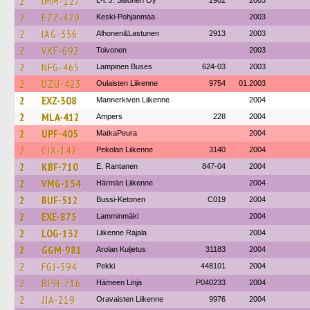
2
IMM-127
L-l. J. Salonen Oy
2902
2003
2
EZZ-429
Keski-Pohjanmaa
2003
2
IAG-356
Alhonen&Lastunen
2913
2003
2
VXF-692
Toivonen
2003
2
NFG-465
Lampinen Buses
624-03
2003
2
UZU-423
Oulaisten Liikenne
9754
01.2003
2
EXZ-308
Mannerkiven Liikenne
2004
2
MLA-412
Ampers
228
2004
2
UPF-405
MatkaPeura
2004
2
CJX-142
Pekolan Liikenne
3140
2004
2
KBF-710
E. Rantanen
847-04
2004
2
VMG-154
Härmän Liikenne
2004
2
BUF-512
Bussi-Ketonen
C019
2004
2
EXE-875
Lamminmäki
2004
2
LOG-132
Liikenne Rajala
2004
2
GGM-981
Arolan Kuljetus
31183
2004
2
FGJ-594
Pekki
448101
2004
2
BPH-716
Hämeen Linja
P040233
2004
2
JJA-219
Oravaisten Liikenne
9976
2004