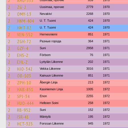
2
AHU-353
Uusimaa, прочие
839
1970
2
ZG-2
Uusimaa, прочие
2779
1970
2
OMY-13
Nevakivi
2268
1970
2
HNM-404
U. T. Tuomi
424
1970
2
HMT-82
U. T. Tuomi
424
1970
2
VEN-552
Hernesniemi
851
1971
2
ZGH-72
Разные города
364
1971
2
GZF-4
Suni
2958
1971
2
EHS-2
Förbom
76
1971
2
EHL-2
Lyttylän Liikenne
202
1971
2
HJO-342
Vekka Liikenne
3016
1971
2
OB-103
Kainuun Liikenne
851
1971
2
ZPH-10
Åbergin Linja
213
1972
2
HAB-851
Kasiniemen Linja
1005
1972
2
SPJ-34
Enon
2255
1972
2
HUO-444
Hellsten Soini
258
1972
2
RB-952
Suni
152
1972
2
ISR-41
Mäntylä
195
1972
2
HCT-325
Forssan Liikenne
945
1972