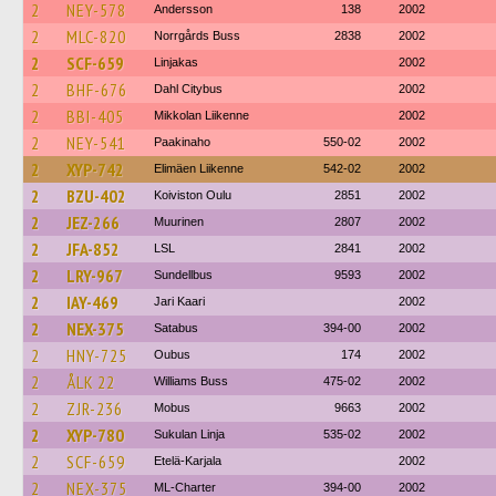
2
NEY-578
Andersson
138
2002
2
MLC-820
Norrgårds Buss
2838
2002
2
SCF-659
Linjakas
2002
2
BHF-676
Dahl Citybus
2002
2
BBI-405
Mikkolan Liikenne
2002
2
NEY-541
Paakinaho
550-02
2002
2
XYP-742
Elimäen Liikenne
542-02
2002
2
BZU-402
Koiviston Oulu
2851
2002
2
JEZ-266
Muurinen
2807
2002
2
JFA-852
LSL
2841
2002
2
LRY-967
Sundellbus
9593
2002
2
IAY-469
Jari Kaari
2002
2
NEX-375
Satabus
394-00
2002
2
HNY-725
Oubus
174
2002
2
ÅLK 22
Williams Buss
475-02
2002
2
ZJR-236
Mobus
9663
2002
2
XYP-780
Sukulan Linja
535-02
2002
2
SCF-659
Etelä-Karjala
2002
2
NEX-375
ML-Charter
394-00
2002