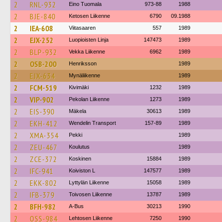
2
RNL-932
Eino Tuomala
973-88
1988
2
BJE-840
Ketosen Liikenne
6790
09.1988
2
IEA-608
Viitasaaren
557
1989
2
EJX-252
Luopioisten Linja
147473
1989
2
BLP-932
Vekka Liikenne
6962
1989
2
OSB-200
Henriksson
1989
2
EJX-634
Mynäliikenne
1989
2
FCM-519
Kivimäki
1232
1989
2
VIP-902
Pekolan Liikenne
1273
1989
2
EIS-390
Mäkela
30613
1989
2
EKH-412
Wendelin Transport
157-89
1989
2
XMA-354
Pekki
1989
2
ZEU-467
Koulutus
1989
2
ZCE-372
Koskinen
15884
1989
2
IFC-941
Koiviston L
147577
1989
2
EKK-802
Lyttylän Liikenne
15058
1989
2
IFB-379
Toivosen Liikenne
13787
1989
2
BFH-982
A-Bus
30213
1990
2
OSS-984
Lehtosen Liikenne
7250
1990