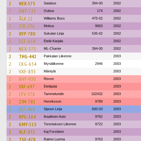
2
NEX-375
Satabus
394-00
2002
2
HNY-725
Oubus
174
2002
2
ÅLK 22
Williams Buss
475-02
2002
2
ZJR-236
Mobus
9663
2002
2
XYP-780
Sukulan Linja
535-02
2002
2
SCF-659
Etelä-Karjala
2002
2
NEX-375
ML-Charter
394-00
2002
2
THG-442
Pakkalan Liikenne
2003
2
CKG-654
Mynäliikenne
2946
2003
2
VXF-835
Mäntylä
2003
2
RHY-930
Revon
2003
2
VXF-697
Eteläpää
2003
2
CFV-376
Tammelundin
102432
2003
2
ZJM-781
Henriksson
9789
2003
2
SLF-468
Sipoon Linja
600-03
2003
2
RPG-164
Ikaalisten Auto
9762
2003
2
KMY-113
Toreniuksen Liikenne
9722
2003
2
XLF-372
Kaj Forsblom
2003
2
TSF-478
Raimo Luoma
9763
2003