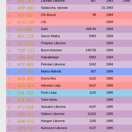
2
ASS-282
Laurilan Liikenne
867
1983
1999
2
UPP-802
Satakunta, прочие
01.1983
2
HSJ-502
OK-Bussit
88
1984
2
HTO-700
LSL
1984
2
KJC-800
Dahl
698-84
1984
2
KKC-728
Savon Matka
5983
1984
2
ATT-622
Pohjolan Liikenne
1984
2
TXP-222
Bussi-Ketonen
146735
1984
2
USN-602
Paikallislinjat
5992
1984
2
HTC-992
Pekolan Liikenne
1042
1984
2
ATT-951
Matka Mäkelä
957
1984
2
AUS-492
Osmo Aho
6110
1985
2
AUS-414
Hämeen Linja
6107
1985
2
EAE-502
Porin Linjat
1142
1985
2
RLR-660
Toimi Vento
1985
2
HTJ-828
Soisalon Liikenne
4187
1985
2
AXA-652
Hätisen Liikenne
11915
1985
2
UUK-532
Hangon Liikenne
1190
1985
2
OMV-163
Kamusen Liikenne
4137
1985