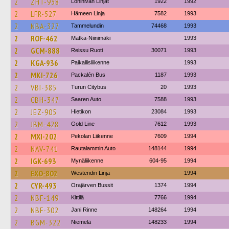
2
ZHT-938
Lohinivan Linjat
1922
1992
2
LFR-527
Hämeen Linja
7582
1993
2
NBA-327
Tammelundin
74468
1993
2
ROF-462
Matka-Niinimäki
1993
2
GCM-888
Reissu Ruoti
30071
1993
2
KGA-936
Paikallisliikenne
1993
2
MKI-726
Packalén Bus
1187
1993
2
VBI-385
Turun Citybus
20
1993
2
CBH-347
Saaren Auto
7588
1993
2
JEZ-905
Hietikon
23084
1993
2
JBM-428
Gold Line
7612
1993
2
MXI-202
Pekolan Liikenne
7609
1994
2
NAV-741
Rautalammin Auto
148144
1994
2
IGK-693
Mynäliikenne
604-95
1994
2
EXO-802
Westendin Linja
1994
2
CYR-493
Orajärven Bussit
1374
1994
2
NBF-149
Kittilä
7766
1994
2
NBF-302
Jani Rinne
148264
1994
2
BGM-322
Niemelä
148233
1994