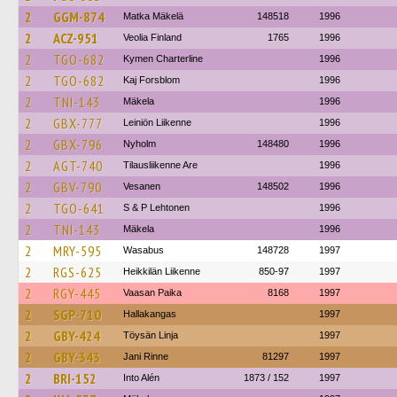
2
GGM-874
Matka Mäkelä
148518
1996
2
ACZ-951
Veolia Finland
1765
1996
2
TGO-682
Kymen Charterline
1996
2
TGO-682
Kaj Forsblom
1996
2
TNI-143
Mäkela
1996
2
GBX-777
Leiniön Liikenne
1996
2
GBX-796
Nyholm
148480
1996
2
AGT-740
Tilausliikenne Are
1996
2
GBV-790
Vesanen
148502
1996
2
TGO-641
S & P Lehtonen
1996
2
TNI-143
Mäkela
1996
2
MRY-595
Wasabus
148728
1997
2
RGS-625
Heikkilän Liikenne
850-97
1997
2
RGY-445
Vaasan Paika
8168
1997
2
SGP-710
Hallakangas
1997
2
GBY-424
Töysän Linja
1997
2
GBY-343
Jani Rinne
81297
1997
2
BRI-152
Into Alén
1873 / 152
1997