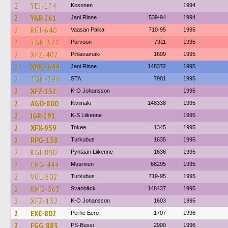
2
YEJ-174
Kosonen
1994
2
YAR-261
Jani Rinne
539-94
1994
2
RGJ-640
Vaasan Paika
710-95
1995
2
TGN-521
Porvoon
7911
1995
2
XFZ-402
Pihlavamäki
1609
1995
2
XMO-644
Jani Rinne
148372
1995
2
TGN-794
STA
7901
1995
2
XFZ-132
K-O Johansson
1995
2
AGO-800
Kivimäki
148338
1995
2
IGR-291
K-S Liikenne
1995
2
XFX-959
Tokee
1345
1995
2
RPG-138
Turkubus
1635
1995
2
KGI-890
Pyhtään Liikenne
1636
1995
2
CBG-444
Muurinen
68295
1995
2
VGL-602
Turkubus
719-95
1995
2
RMG-363
Svanbäck
148437
1995
2
XFZ-132
K-O Johansson
1603
1995
2
EXC-802
Perhe Eero
1707
1996
2
FGG-883
PS-Bussi
2900
1996