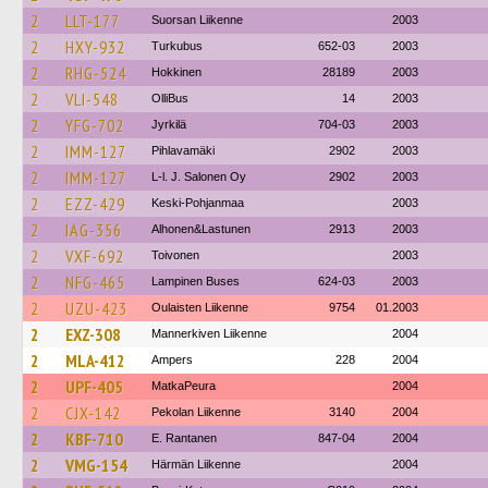
2
LLT-177
Suorsan Liikenne
2003
2
HXY-932
Turkubus
652-03
2003
2
RHG-524
Hokkinen
28189
2003
2
VLI-548
OlliBus
14
2003
2
YFG-702
Jyrkilä
704-03
2003
2
IMM-127
Pihlavamäki
2902
2003
2
IMM-127
L-l. J. Salonen Oy
2902
2003
2
EZZ-429
Keski-Pohjanmaa
2003
2
IAG-356
Alhonen&Lastunen
2913
2003
2
VXF-692
Toivonen
2003
2
NFG-465
Lampinen Buses
624-03
2003
2
UZU-423
Oulaisten Liikenne
9754
01.2003
2
EXZ-308
Mannerkiven Liikenne
2004
2
MLA-412
Ampers
228
2004
2
UPF-405
MatkaPeura
2004
2
CJX-142
Pekolan Liikenne
3140
2004
2
KBF-710
E. Rantanen
847-04
2004
2
VMG-154
Härmän Liikenne
2004