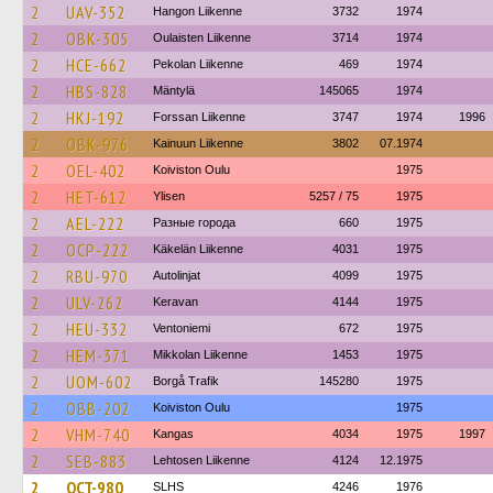
2
UAV-352
Hangon Liikenne
3732
1974
2
OBK-305
Oulaisten Liikenne
3714
1974
2
HCE-662
Pekolan Liikenne
469
1974
2
HBS-828
Mäntylä
145065
1974
2
HKJ-192
Forssan Liikenne
3747
1974
1996
2
OBK-976
Kainuun Liikenne
3802
07.1974
2
OEL-402
Koiviston Oulu
1975
2
HET-612
Ylisen
5257 / 75
1975
2
AEL-222
Разные города
660
1975
2
OCP-222
Käkelän Liikenne
4031
1975
2
RBU-970
Autolinjat
4099
1975
2
ULV-262
Keravan
4144
1975
2
HEU-332
Ventoniemi
672
1975
2
HEM-371
Mikkolan Liikenne
1453
1975
2
UOM-602
Borgå Trafik
145280
1975
2
OBB-202
Koiviston Oulu
1975
2
VHM-740
Kangas
4034
1975
1997
2
SEB-883
Lehtosen Liikenne
4124
12.1975
2
OCT-980
SLHS
4246
1976