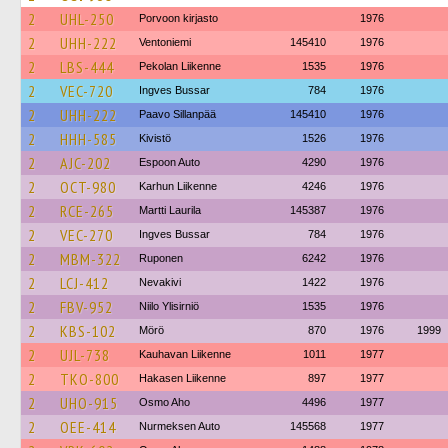
2
UHL-250
Porvoon kirjasto
1976
2
UHH-222
Ventoniemi
145410
1976
2
LBS-444
Pekolan Liikenne
1535
1976
2
VEC-720
Ingves Bussar
784
1976
2
UHH-222
Paavo Sillanpää
145410
1976
2
HHH-585
Kivistö
1526
1976
2
AJC-202
Espoon Auto
4290
1976
2
OCT-980
Karhun Liikenne
4246
1976
2
RCE-265
Martti Laurila
145387
1976
2
VEC-270
Ingves Bussar
784
1976
2
MBM-322
Ruponen
6242
1976
2
LCJ-412
Nevakivi
1422
1976
2
FBV-952
Niilo Ylisirniö
1535
1976
2
KBS-102
Mörö
870
1976
1999
2
UJL-738
Kauhavan Liikenne
1011
1977
2
TKO-800
Hakasen Liikenne
897
1977
2
UHO-915
Osmo Aho
4496
1977
2
OEE-414
Nurmeksen Auto
145568
1977