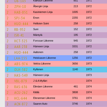
2
OB-103
Kainuun Liikenne
851
1971
2
ZPH-10
Åbergin Linja
213
1972
2
HAB-851
Kasiniemen Linja
1005
1972
2
SPJ-34
Enon
2255
1972
2
HUO-444
Hellsten Soini
258
1972
2
RB-952
Suni
152
1972
2
ISR-41
Mäntylä
195
1972
2
HCT-325
Forssan Liikenne
945
1972
2
AAR-238
Hämeen Linja
3331
1972
2
HUO-444
Aaltonen
258
1972
2
LAA-155
Heiskasen Liikenne
1256
1972
2
ABS-974
Vekka Liikenne
3656
1973
2
OLH-582
Kyllonen
1140
1973
2
HAS-549
Hämeen Linja
1973
2
VBL-879
J & A Mylläri
1974
2
RAS-636
Elimäen Liikenne
461
1974
2
ACU-262
Kittilä
3808
1974
2
HCL-644
Elorannan Liikenne
3761
1974
2
ACN-872
Saaren Auto
3746
1974