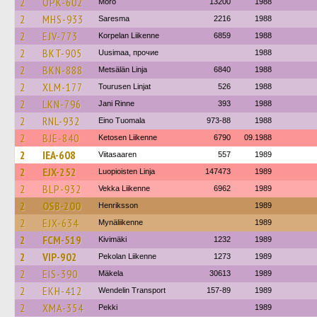
2
OPK-602
Mörö
13200
1988
2
MHS-933
Saresma
2216
1988
2
EJV-773
Korpelan Liikenne
6859
1988
2
BKT-905
Uusimaa, прочие
1988
2
BKN-888
Metsälän Linja
6840
1988
2
XLM-177
Tourusen Linjat
526
1988
2
LKN-796
Jani Rinne
393
1988
2
RNL-932
Eino Tuomala
973-88
1988
2
BJE-840
Ketosen Liikenne
6790
09.1988
2
IEA-608
Viitasaaren
557
1989
2
EJX-252
Luopioisten Linja
147473
1989
2
BLP-932
Vekka Liikenne
6962
1989
2
OSB-200
Henriksson
1989
2
EJX-634
Mynäliikenne
1989
2
FCM-519
Kivimäki
1232
1989
2
VIP-902
Pekolan Liikenne
1273
1989
2
EIS-390
Mäkela
30613
1989
2
EKH-412
Wendelin Transport
157-89
1989
2
XMA-354
Pekki
1989