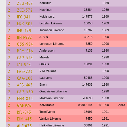
2
ZEU-467
Koulutus
1989
2
ZCE-372
Koskinen
15884
1989
2
IFC-941
Koiviston L
147577
1989
2
EKK-802
Lyttylän Liikenne
15058
1989
2
IFB-379
Toivosen Liikenne
13787
1989
2
BFH-982
A-Bus
30213
1990
2
OSS-984
Lehtosen Liikenne
7250
1990
2
BFM-916
Andersson
7133
1990
2
CAP-543
Mäkela
1990
2
JAJ-948
OlliBus
15891
1990
2
FAB-223
V-M Mikkola
1990
2
CAA-108
Lauhamo
59486
1990
2
AFB-463
Enon
147633
1990
2
CAP-530
Oravaisten Liikenne
1990
2
EFM-833
Mikkolan Liikenne
286-90
1990
2
GAJ-976
Koivuranta
0880 / 144
04.1990
2013
2
RFJ-543
Toimi Vento
15991
1991
2
EIM-415
Vainion Liikenne
7450
1991
2
ALF-638
Heikkilän Liikenne
30801
1991