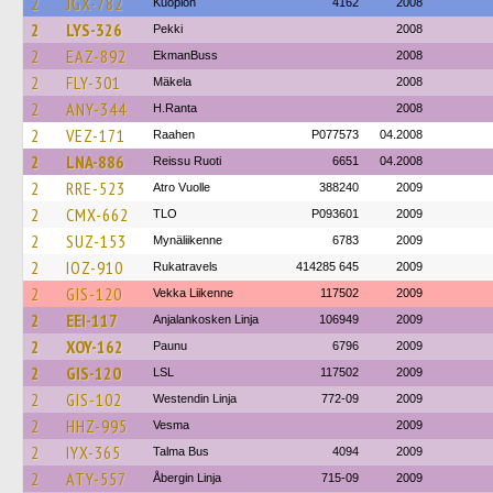
2
JGX-782
Kuopion
4162
2008
2
LYS-326
Pekki
2008
2
EAZ-892
EkmanBuss
2008
2
FLY-301
Mäkela
2008
2
ANY-344
H.Ranta
2008
2
VEZ-171
Raahen
P077573
04.2008
2
LNA-886
Reissu Ruoti
6651
04.2008
2
RRE-523
Atro Vuolle
388240
2009
2
CMX-662
TLO
P093601
2009
2
SUZ-153
Mynäliikenne
6783
2009
2
IOZ-910
Rukatravels
414285 645
2009
2
GIS-120
Vekka Liikenne
117502
2009
2
EEI-117
Anjalankosken Linja
106949
2009
2
XOY-162
Paunu
6796
2009
2
GIS-120
LSL
117502
2009
2
GIS-102
Westendin Linja
772-09
2009
2
HHZ-995
Vesma
2009
2
IYX-365
Talma Bus
4094
2009
2
ATY-557
Åbergin Linja
715-09
2009