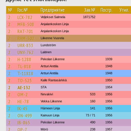
№
Гос.№
Предприятие
Зав.№
Постр.
Утил.
2
LCX-782
Veljekset Salmela
1871752
2
MFB-508
Anjalankosken Linja
2
RAT-701
Anjalankosken Linja
2
RHM-502
Liikenne Vuorela
2
URR-833
Lundström
2
UNV-762
Laitinen
2
H-1288
Pekolan Liikenne
1939
2
TL-818
Artturi Anttila
1948
2
T-11818
Artturi Anttila
1948
2
TO-523
Kalle Rantasärkkä
1950
2
AE-132
STA
1954
2
OM-2
Nevakivi
533
1956
2
HE-78
Vekka Liikenne
160
1956
2
IK-45
Hämeen Linja
141
1956
2
ON-499
Kainuun Linja
73 / 71
1956
2
IB-865
Pekolan Liikenne
490
1956
2
OP-7
Mörö
238
1957