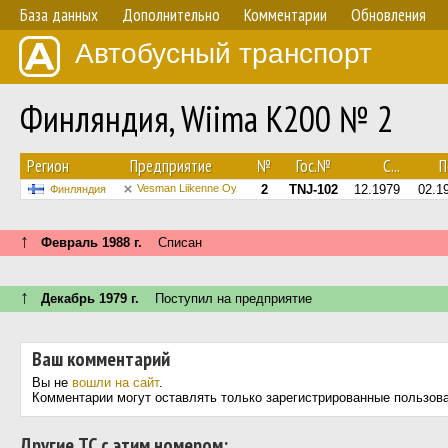
База данных
Дополнительно
Комментарии
Обновления
Автобусный транспорт
Финляндия, Wiima K200 № 2
Регион
Предприятие
№
Гос.№
С...
П
Vesman Liikenne Oy
2
TNJ-102
12.1979
02.1
Финляндия
↑
Февраль 1988 г.
Списан
↑
Декабрь 1979 г.
Поступил на предприятие
Ваш комментарий
Вы не
вошли на сайт
.
Комментарии могут оставлять только зарегистрированные пользов
Другие ТС с этим номером: