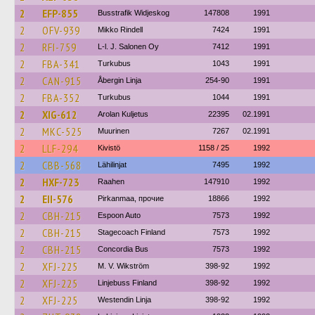
2
EFP-855
Busstrafik Widjeskog
147808
1991
2
OFV-939
Mikko Rindell
7424
1991
2
RFI-759
L-l. J. Salonen Oy
7412
1991
2
FBA-341
Turkubus
1043
1991
2
CAN-915
Åbergin Linja
254-90
1991
2
FBA-352
Turkubus
1044
1991
2
XIG-612
Arolan Kuljetus
22395
02.1991
2
MKC-525
Muurinen
7267
02.1991
2
LLF-294
Kivistö
1158 / 25
1992
2
CBB-568
Lähilinjat
7495
1992
2
HXF-723
Raahen
147910
1992
2
EII-576
Pirkanmaa, прочие
18866
1992
2
CBH-215
Espoon Auto
7573
1992
2
CBH-215
Stagecoach Finland
7573
1992
2
CBH-215
Concordia Bus
7573
1992
2
XFJ-225
M. V. Wikström
398-92
1992
2
XFJ-225
Linjebuss Finland
398-92
1992
2
XFJ-225
Westendin Linja
398-92
1992