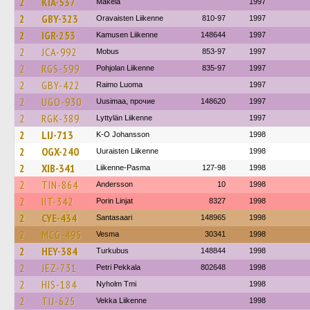
2
KIA-537
Mäkela
1997
2
GBY-323
Oravaisten Liikenne
810-97
1997
2
IGR-253
Kamusen Liikenne
148644
1997
2
JCA-992
Mobus
853-97
1997
2
RGS-599
Pohjolan Liikenne
835-97
1997
2
GBY-422
Raimo Luoma
1997
2
UGO-930
Uusimaa, прочие
148620
1997
2
RGK-389
Lyttylän Liikenne
1997
2
LIJ-713
K-O Johansson
1998
2
OGX-240
Uuraisten Liikenne
1998
2
XIB-341
Liikenne-Pasma
127-98
1998
2
TIN-864
Andersson
10
1998
2
IIT-342
Porin Linjat
8327
1998
2
CYE-434
Santasaari
148965
1998
2
MCG-495
Vesma
30341
1998
2
HEY-384
Turkubus
148844
1998
2
JEZ-731
Petri Pekkala
802648
1998
2
HIS-184
Nyholm Tmi
1998
2
TIJ-625
Vekka Liikenne
1998