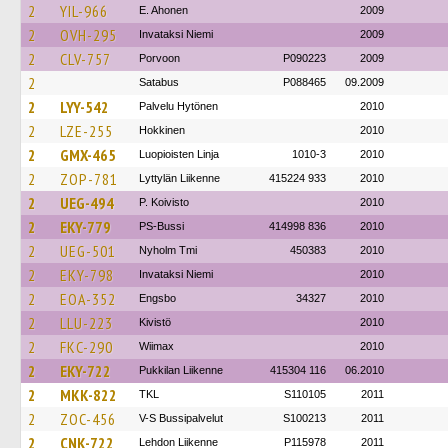
2
YIL-966
E. Ahonen
2009
2
OVH-295
Invataksi Niemi
2009
2
CLV-757
Porvoon
P090223
2009
2
Satabus
P088465
09.2009
2
LYY-542
Palvelu Hytönen
2010
2
LZE-255
Hokkinen
2010
2
GMX-465
Luopioisten Linja
1010-3
2010
2
ZOP-781
Lyttylän Liikenne
415224 933
2010
2
UEG-494
P. Koivisto
2010
2
EKY-779
PS-Bussi
414998 836
2010
2
UEG-501
Nyholm Tmi
450383
2010
2
EKY-798
Invataksi Niemi
2010
2
EOA-352
Engsbo
34327
2010
2
LLU-223
Kivistö
2010
2
FKC-290
Wiimax
2010
2
EKY-722
Pukkilan Liikenne
415304 116
06.2010
2
MKK-822
TKL
S110105
2011
2
ZOC-456
V-S Bussipalvelut
S100213
2011
2
CNK-722
Lehdon Liikenne
P115978
2011