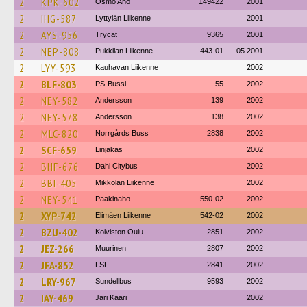
2
KPK-602
Osmo Aho
149422
2001
2
IHG-587
Lyttylän Liikenne
2001
2
AYS-956
Trycat
9365
2001
2
NEP-808
Pukkilan Liikenne
443-01
05.2001
2
LYY-593
Kauhavan Liikenne
2002
2
BLF-803
PS-Bussi
55
2002
2
NEY-582
Andersson
139
2002
2
NEY-578
Andersson
138
2002
2
MLC-820
Norrgårds Buss
2838
2002
2
SCF-659
Linjakas
2002
2
BHF-676
Dahl Citybus
2002
2
BBI-405
Mikkolan Liikenne
2002
2
NEY-541
Paakinaho
550-02
2002
2
XYP-742
Elimäen Liikenne
542-02
2002
2
BZU-402
Koiviston Oulu
2851
2002
2
JEZ-266
Muurinen
2807
2002
2
JFA-852
LSL
2841
2002
2
LRY-967
Sundellbus
9593
2002
2
IAY-469
Jari Kaari
2002