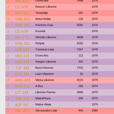
2
VRK-602
Osmo Aho
1488
1978
2
LCL-659
Ketosen Liikenne
1978
2
HKV-927
Ykspetäjä
151
1978
2
TMR-802
Artturi Anttila
133
1978
2
OHB-302
Koiviston Oulu
8292
1978
2
LCL-659
Kuusela
1978
2
VEV-775
Härmän Liikenne
4808
1978
2
OHB-302
Pohjola
8292
1978
2
UUK-192
Tuomisen Linja
7267
1978
2
UKU-621
Osmo Aho
112
1978
2
UKU-107
Hangon Liikenne
932
1978
2
TLP-388
Bussi-Ketonen
7332
1978
2
HZG-391
Lauri Viitaniemi
50
1978
2
AMO-603
Vekka Liikenne
5015
1979
2
NCM-928
A-Bus
266
1979
2
LCT-188
Liikenne-Pasma
4996
1979
2
TNC-952
MatkaPeura
294
1979
2
ALP-307
Matka-Viitala
1979
2
VKE-432
Järviseudun Linja
459
1980