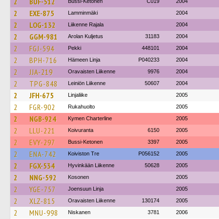
2
BUF-512
Bussi-Ketonen
C019
2004
2
EXE-875
Lamminmäki
2004
2
LOG-132
Liikenne Rajala
2004
2
GGM-981
Arolan Kuljetus
31183
2004
2
FGJ-594
Pekki
448101
2004
2
BPH-716
Hämeen Linja
P040233
2004
2
JJA-219
Oravaisten Liikenne
9976
2004
2
TPG-848
Leiniön Liikenne
50607
2004
2
JFH-675
Linjaliike
2005
2
FGR-902
Rukahuolto
2005
2
NGB-924
Kymen Charterline
2005
2
LLU-221
Koivuranta
6150
2005
2
EVY-297
Bussi-Ketonen
3397
2005
2
ENA-742
Koiviston Tre
P056152
2005
2
FGX-534
Hyvinkään Liikenne
50628
2005
2
NNG-592
Kosonen
2005
2
YGE-757
Joensuun Linja
2005
2
XLZ-815
Oravaisten Liikenne
130174
2005
2
MNU-998
Niskanen
3781
2006