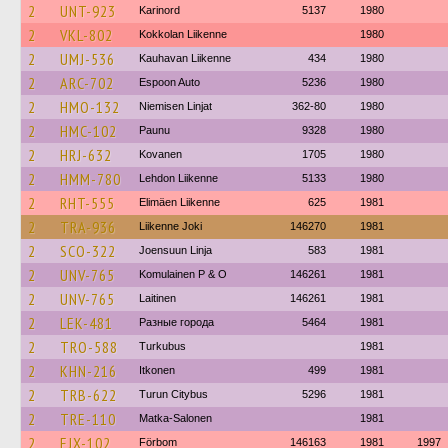
2
UNT-923
Karinord
5137
1980
2
VKL-802
Kokkolan Liikenne
1980
2
UMJ-536
Kauhavan Liikenne
434
1980
2
ARC-702
Espoon Auto
5236
1980
2
HMO-132
Niemisen Linjat
362-80
1980
2
HMC-102
Paunu
9328
1980
2
HRJ-632
Kovanen
1705
1980
2
HMM-780
Lehdon Liikenne
5133
1980
2
RHT-555
Elimäen Liikenne
625
1981
2
TRA-936
Liikenne Joki
146270
1981
2
SCO-322
Joensuun Linja
583
1981
2
UNV-765
Komulainen P & O
146261
1981
2
UNV-765
Laitinen
146261
1981
2
LEK-481
Разные города
5464
1981
2
TRO-588
Turkubus
1981
2
KHN-216
Itkonen
499
1981
2
TRB-622
Turun Citybus
5296
1981
2
TRE-110
Matka-Salonen
1981
2
EJX-102
Förbom
146163
1981
1997