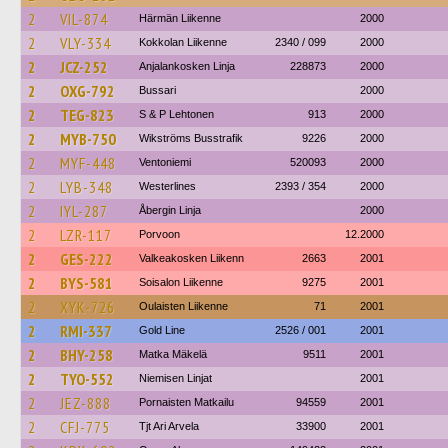
2
VIL-874
Härmän Liikenne
2000
2
VLY-334
Kokkolan Liikenne
2340 / 099
2000
2
JCZ-252
Anjalankosken Linja
228873
2000
2
OXG-792
Bussari
2000
2
TEG-823
S & P Lehtonen
913
2000
2
MYB-750
Wikströms Busstrafik
9226
2000
2
MYF-448
Ventoniemi
520093
2000
2
LYB-348
Westerlines
2393 / 354
2000
2
IYL-287
Åbergin Linja
2000
2
LZR-117
Porvoon
12.2000
2
GES-222
Valkeakosken Liikenn
2663
2001
2
BYS-581
Soisalon Liikenne
9275
2001
2
XYK-726
Oulaisten Liikenne
71
2001
2
RMI-337
Gold Line
2526 / 001
2001
2
BHY-258
Matka Mäkelä
9511
2001
2
TYO-552
Niemisen Linjat
2001
2
JEZ-888
Pornaisten Matkailu
94559
2001
2
CFJ-775
Tjt Ari Arvela
33900
2001