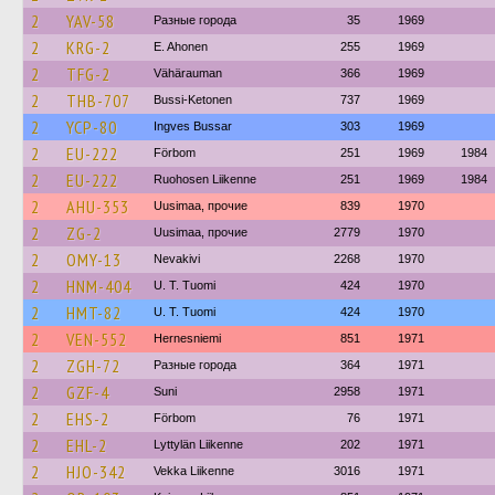
2
YAV-58
Разные города
35
1969
2
KRG-2
E. Ahonen
255
1969
2
TFG-2
Vähärauman
366
1969
2
THB-707
Bussi-Ketonen
737
1969
2
YCP-80
Ingves Bussar
303
1969
2
EU-222
Förbom
251
1969
1984
2
EU-222
Ruohosen Liikenne
251
1969
1984
2
AHU-353
Uusimaa, прочие
839
1970
2
ZG-2
Uusimaa, прочие
2779
1970
2
OMY-13
Nevakivi
2268
1970
2
HNM-404
U. T. Tuomi
424
1970
2
HMT-82
U. T. Tuomi
424
1970
2
VEN-552
Hernesniemi
851
1971
2
ZGH-72
Разные города
364
1971
2
GZF-4
Suni
2958
1971
2
EHS-2
Förbom
76
1971
2
EHL-2
Lyttylän Liikenne
202
1971
2
HJO-342
Vekka Liikenne
3016
1971