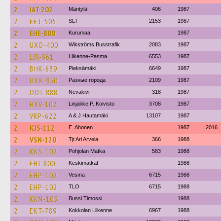
2
IAT-202
Mäntylä
406
1987
2
EET-505
SLT
2153
1987
2
EHE-800
Kurumaa
1987
2
UXO-400
Wikströms Busstrafik
2083
1987
2
LJR-961
Liikenne-Pasma
6553
1987
2
BHK-639
Pieksämäki
6649
1987
2
UXB-950
Разные города
2109
1987
2
OOT-888
Nevakivi
318
1987
2
HXV-102
Linjaliike P. Koivisto
3708
1987
2
VRP-622
A & J Hautamäki
13107
1987
2
KJS-112
E. Ahonen
1987
2016
2
VSN-120
Tjt Ari Arvela
366
1988
2
KKS-102
Pohjolan Matka
583
1988
2
EHJ-800
Keskimatkat
1988
2
EHP-102
Vesma
6715
1988
2
EHP-102
TLO
6715
1988
2
KKN-105
Bussi Timossi
1988
2
EKT-789
Kokkolan Liikenne
6967
1988