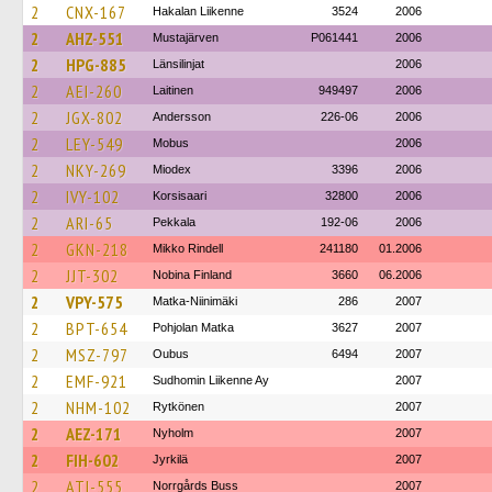
2
CNX-167
Hakalan Liikenne
3524
2006
2
AHZ-551
Mustajärven
P061441
2006
2
HPG-885
Länsilinjat
2006
2
AEI-260
Laitinen
949497
2006
2
JGX-802
Andersson
226-06
2006
2
LEY-549
Mobus
2006
2
NKY-269
Miodex
3396
2006
2
IVY-102
Korsisaari
32800
2006
2
ARI-65
Pekkala
192-06
2006
2
GKN-218
Mikko Rindell
241180
01.2006
2
JJT-302
Nobina Finland
3660
06.2006
2
VPY-575
Matka-Niinimäki
286
2007
2
BPT-654
Pohjolan Matka
3627
2007
2
MSZ-797
Oubus
6494
2007
2
EMF-921
Sudhomin Liikenne Ay
2007
2
NHM-102
Rytkönen
2007
2
AEZ-171
Nyholm
2007
2
FIH-602
Jyrkilä
2007
2
ATI-555
Norrgårds Buss
2007