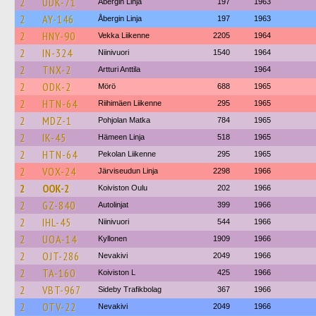
2
UDK-71
Åbergin Linja
197
1963
2
AY-146
Åbergin Linja
197
1963
2
HNY-90
Vekka Liikenne
2205
1964
2
IN-324
Niinivuori
1540
1964
2
TNX-2
Artturi Anttila
1964
2
ODK-2
Mörö
688
1965
2
HTN-64
Riihimäen Liikenne
295
1965
2
MDZ-1
Pohjolan Matka
784
1965
2
IK-45
Hämeen Linja
518
1965
2
HTN-64
Pekolan Liikenne
295
1965
2
VOX-24
Järviseudun Linja
2298
1966
2
OOK-2
Koiviston Oulu
202
1966
2
GZ-840
Autolinjat
399
1966
2
IHL-45
Niinivuori
544
1966
2
UOA-14
Kyllonen
1909
1966
2
OJT-286
Nevakivi
2049
1966
2
TA-160
Koiviston L
425
1966
2
VBT-967
Sideby Trafikbolag
367
1966
2
OTV-22
Nevakivi
2049
1966