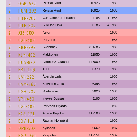
2
OGB-622
Reissu Ruoti
10925
1985
2
HUM-292
Reissu Ruoti
10925
1985
2
HTN-202
Valkeakosken Liikenn
4185
01.1985
2
UTE-802
Sukulan Linja
6185
04.1985
2
XJS-900
Astor
1986
2
UXL-382
Porvoon
1986
2
KKH-595
Svanbäck
816-86
1986
2
KJM-402
Makkonen
11950
1986
2
HUS-872
Alhonen&Lastunen
147000
1986
2
EBT-109
TLO
6379
1986
2
UVJ-222
Åbergin Linja
1986
2
UVM-162
Koiviston Oulu
6395
1986
2
UXH-202
Ventoniemi
2026
1986
2
VPJ-660
Ingves Bussar
1195
1986
2
UXL-382
Porvoon kirjasto
1986
2
ECA-621
Arolan Kuljetus
147109
1986
2
EBV-111
Ragnar Norrgård
1986
2
OPR-502
Kyllonen
6662
1987
2
HXP-930
Ykspetäjä
147151
1987