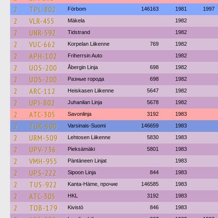
2
TPL-802
Förbom
146163
1981
1997
2
VLR-455
Mäkela
1982
2
UNR-592
Tidstrand
1982
2
VUC-662
Korpelan Liikenne
769
1982
2
APH-102
Friherrsin Auto
1982
2
UOS-200
Åbergin Linja
698
1982
2
UOS-200
Разные города
698
1982
2
ARC-112
Heiskasen Liikenne
5647
1982
2
UPJ-802
Juhanilan Linja
5678
1982
2
ATC-305
Savonlinja
3192
1983
2
TUK-600
Varsinais-Suomi
146659
1983
2
URM-509
Lehtosen Liikenne
5830
1983
2
UPV-736
Pieksämäki
5801
1983
2
VMH-955
Päntäneen Linjat
1983
2
UPS-222
Sipoon Linja
844
1983
2
TUS-922
Kanta-Häme, прочие
146585
1983
2
ATC-305
HKL
3192
1983
2
TOB-179
Kivistö
846
1983