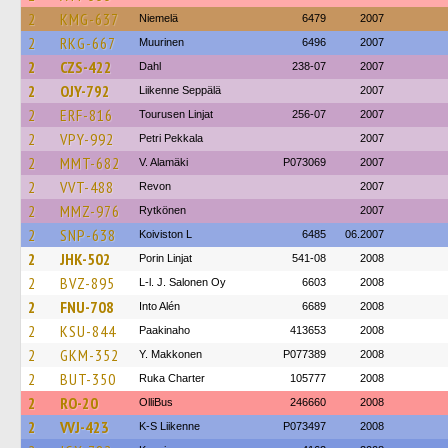
2
KMG-637
Niemelä
6479
2007
2
RKG-667
Muurinen
6496
2007
2
CZS-422
Dahl
238-07
2007
2
OJY-792
Liikenne Seppälä
2007
2
ERF-816
Tourusen Linjat
256-07
2007
2
VPY-992
Petri Pekkala
2007
2
MMT-682
V. Alamäki
P073069
2007
2
VVT-488
Revon
2007
2
MMZ-976
Rytkönen
2007
2
SNP-638
Koiviston L
6485
06.2007
2
JHK-502
Porin Linjat
541-08
2008
2
BVZ-895
L-l. J. Salonen Oy
6603
2008
2
FNU-708
Into Alén
6689
2008
2
KSU-844
Paakinaho
413653
2008
2
GKM-352
Y. Makkonen
P077389
2008
2
BUT-350
Ruka Charter
105777
2008
2
RO-20
OlliBus
246660
2008
2
VVJ-423
K-S Liikenne
P073497
2008