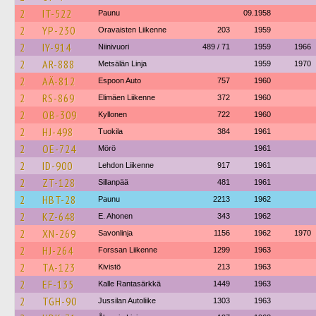
2
IT-522
Paunu
09.1958
2
YP-230
Oravaisten Liikenne
203
1959
2
IY-914
Niinivuori
489 / 71
1959
1966
2
AR-888
Metsälän Linja
1959
1970
2
AÄ-812
Espoon Auto
757
1960
2
RS-869
Elimäen Liikenne
372
1960
2
OB-309
Kyllonen
722
1960
2
HJ-498
Tuokila
384
1961
2
OE-724
Mörö
1961
2
ID-900
Lehdon Liikenne
917
1961
2
ZT-128
Sillanpää
481
1961
2
HBT-28
Paunu
2213
1962
2
KZ-648
E. Ahonen
343
1962
2
XN-269
Savonlinja
1156
1962
1970
2
HJ-264
Forssan Liikenne
1299
1963
2
TA-123
Kivistö
213
1963
2
EF-135
Kalle Rantasärkkä
1449
1963
2
TGH-90
Jussilan Autoliike
1303
1963