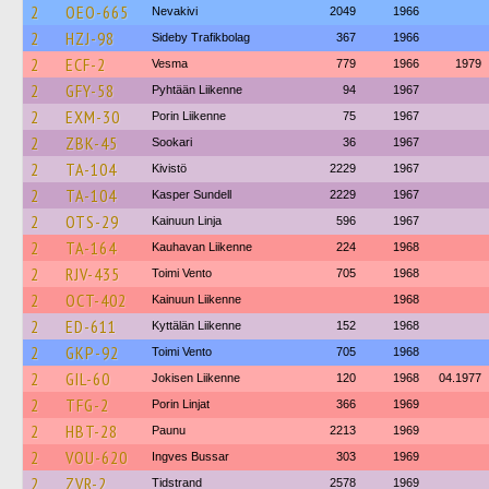
2
OEO-665
Nevakivi
2049
1966
2
HZJ-98
Sideby Trafikbolag
367
1966
2
ECF-2
Vesma
779
1966
1979
2
GFY-58
Pyhtään Liikenne
94
1967
2
EXM-30
Porin Liikenne
75
1967
2
ZBK-45
Sookari
36
1967
2
TA-104
Kivistö
2229
1967
2
TA-104
Kasper Sundell
2229
1967
2
OTS-29
Kainuun Linja
596
1967
2
TA-164
Kauhavan Liikenne
224
1968
2
RJV-435
Toimi Vento
705
1968
2
OCT-402
Kainuun Liikenne
1968
2
ED-611
Kyttälän Liikenne
152
1968
2
GKP-92
Toimi Vento
705
1968
2
GIL-60
Jokisen Liikenne
120
1968
04.1977
2
TFG-2
Porin Linjat
366
1969
2
HBT-28
Paunu
2213
1969
2
VOU-620
Ingves Bussar
303
1969
2
ZVR-2
Tidstrand
2578
1969