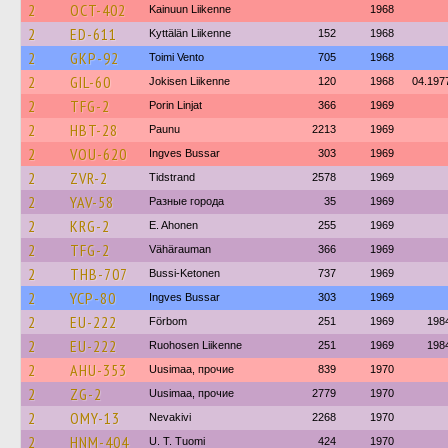
2
OCT-402
Kainuun Liikenne
1968
2
ED-611
Kyttälän Liikenne
152
1968
2
GKP-92
Toimi Vento
705
1968
2
GIL-60
Jokisen Liikenne
120
1968
04.197
2
TFG-2
Porin Linjat
366
1969
2
HBT-28
Paunu
2213
1969
2
VOU-620
Ingves Bussar
303
1969
2
ZVR-2
Tidstrand
2578
1969
2
YAV-58
Разные города
35
1969
2
KRG-2
E. Ahonen
255
1969
2
TFG-2
Vähärauman
366
1969
2
THB-707
Bussi-Ketonen
737
1969
2
YCP-80
Ingves Bussar
303
1969
2
EU-222
Förbom
251
1969
198
2
EU-222
Ruohosen Liikenne
251
1969
198
2
AHU-353
Uusimaa, прочие
839
1970
2
ZG-2
Uusimaa, прочие
2779
1970
2
OMY-13
Nevakivi
2268
1970
2
HNM-404
U. T. Tuomi
424
1970