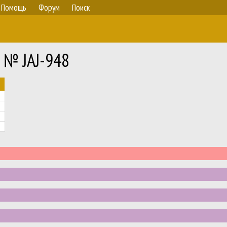
Помощь
Форум
Поиск
 № JAJ-948