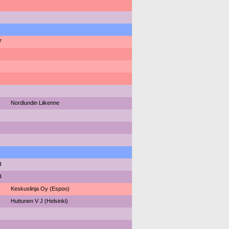
7
Nordlundin Liikenne
4
4
Keskuslinja Oy (Espoo)
Huttunen V J (Helsinki)