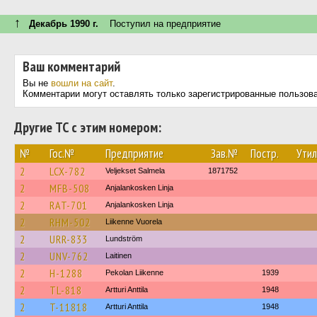
↑
Декабрь 1990 г.
Поступил на предприятие
Ваш комментарий
Вы не
вошли на сайт
.
Комментарии могут оставлять только зарегистрированные пользов
Другие ТС с этим номером:
№
Гос.№
Предприятие
Зав.№
Постр.
Утил
2
LCX-782
Veljekset Salmela
1871752
2
MFB-508
Anjalankosken Linja
2
RAT-701
Anjalankosken Linja
2
RHM-502
Liikenne Vuorela
2
URR-833
Lundström
2
UNV-762
Laitinen
2
H-1288
Pekolan Liikenne
1939
2
TL-818
Artturi Anttila
1948
2
T-11818
Artturi Anttila
1948