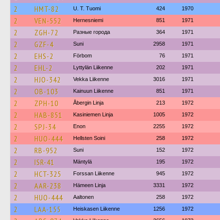
2
HMT-82
U. T. Tuomi
424
1970
2
VEN-552
Hernesniemi
851
1971
2
ZGH-72
Разные города
364
1971
2
GZF-4
Suni
2958
1971
2
EHS-2
Förbom
76
1971
2
EHL-2
Lyttylän Liikenne
202
1971
2
HJO-342
Vekka Liikenne
3016
1971
2
OB-103
Kainuun Liikenne
851
1971
2
ZPH-10
Åbergin Linja
213
1972
2
HAB-851
Kasiniemen Linja
1005
1972
2
SPJ-34
Enon
2255
1972
2
HUO-444
Hellsten Soini
258
1972
2
RB-952
Suni
152
1972
2
ISR-41
Mäntylä
195
1972
2
HCT-325
Forssan Liikenne
945
1972
2
AAR-238
Hämeen Linja
3331
1972
2
HUO-444
Aaltonen
258
1972
2
LAA-155
Heiskasen Liikenne
1256
1972