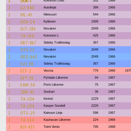
2
OOK-2
Koiviston Oulu
202
1966
2
GZ-840
Autolinjat
399
1966
2
IHL-45
Niinivuori
544
1966
2
UOA-14
Kyllonen
1909
1966
2
OJT-286
Nevakivi
2049
1966
2
TA-160
Koiviston L
425
1966
2
VBT-967
Sideby Trafikbolag
367
1966
2
OTV-22
Nevakivi
2049
1966
2
OEO-665
Nevakivi
2049
1966
2
HZJ-98
Sideby Trafikbolag
367
1966
2
ECF-2
Vesma
779
1966
197
2
GFY-58
Pyhtään Liikenne
94
1967
2
EXM-30
Porin Liikenne
75
1967
2
ZBK-45
Sookari
36
1967
2
TA-104
Kivistö
2229
1967
2
TA-104
Kasper Sundell
2229
1967
2
OTS-29
Kainuun Linja
596
1967
2
TA-164
Kauhavan Liikenne
224
1968
2
RJV-435
Toimi Vento
705
1968