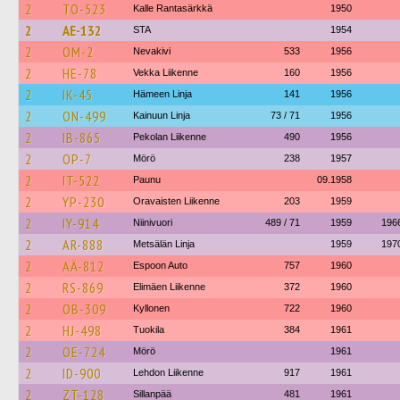
2
TO-523
Kalle Rantasärkkä
1950
2
AE-132
STA
1954
2
OM-2
Nevakivi
533
1956
2
HE-78
Vekka Liikenne
160
1956
2
IK-45
Hämeen Linja
141
1956
2
ON-499
Kainuun Linja
73 / 71
1956
2
IB-865
Pekolan Liikenne
490
1956
2
OP-7
Mörö
238
1957
2
IT-522
Paunu
09.1958
2
YP-230
Oravaisten Liikenne
203
1959
2
IY-914
Niinivuori
489 / 71
1959
196
2
AR-888
Metsälän Linja
1959
197
2
AÄ-812
Espoon Auto
757
1960
2
RS-869
Elimäen Liikenne
372
1960
2
OB-309
Kyllonen
722
1960
2
HJ-498
Tuokila
384
1961
2
OE-724
Mörö
1961
2
ID-900
Lehdon Liikenne
917
1961
2
ZT-128
Sillanpää
481
1961