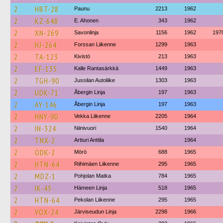
2
HBT-28
Paunu
2213
1962
2
KZ-648
E. Ahonen
343
1962
2
XN-269
Savonlinja
1156
1962
197
2
HJ-264
Forssan Liikenne
1299
1963
2
TA-123
Kivistö
213
1963
2
EF-135
Kalle Rantasärkkä
1449
1963
2
TGH-90
Jussilan Autoliike
1303
1963
2
UDK-71
Åbergin Linja
197
1963
2
AY-146
Åbergin Linja
197
1963
2
HNY-90
Vekka Liikenne
2205
1964
2
IN-324
Niinivuori
1540
1964
2
TNX-2
Artturi Anttila
1964
2
ODK-2
Mörö
688
1965
2
HTN-64
Riihimäen Liikenne
295
1965
2
MDZ-1
Pohjolan Matka
784
1965
2
IK-45
Hämeen Linja
518
1965
2
HTN-64
Pekolan Liikenne
295
1965
2
VOX-24
Järviseudun Linja
2298
1966