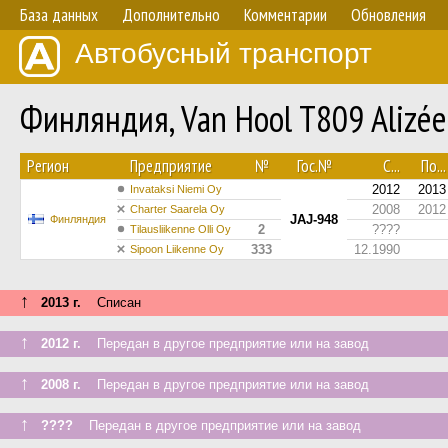
База данных
Дополнительно
Комментарии
Обновления
Автобусный транспорт
Финляндия, Van Hool T809 Alizée
Регион
Предприятие
№
Гос.№
С...
По...
2012
2013
Invataksi Niemi Oy
2008
2012
Charter Saarela Oy
JAJ-948
Финляндия
2
????
Tilausliikenne Olli Oy
333
12.1990
Sipoon Liikenne Oy
↑
2013 г.
Списан
↑
2012 г.
Передан в другое предприятие или на завод
↑
2008 г.
Передан в другое предприятие или на завод
↑
????
Передан в другое предприятие или на завод