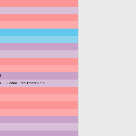
6
0
Шасси: Ford Trader 571E