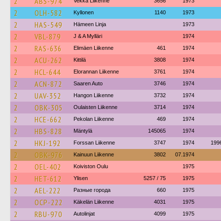
2
ABS-974
Vekka Liikenne
3656
1973
2
OLH-582
Kyllonen
1140
1973
2
HAS-549
Hämeen Linja
1973
2
VBL-879
J & A Mylläri
1974
2
RAS-636
Elimäen Liikenne
461
1974
2
ACU-262
Kittilä
3808
1974
2
HCL-644
Elorannan Liikenne
3761
1974
2
ACN-872
Saaren Auto
3746
1974
2
UAV-352
Hangon Liikenne
3732
1974
2
OBK-305
Oulaisten Liikenne
3714
1974
2
HCE-662
Pekolan Liikenne
469
1974
2
HBS-828
Mäntylä
145065
1974
2
HKJ-192
Forssan Liikenne
3747
1974
199
2
OBK-976
Kainuun Liikenne
3802
07.1974
2
OEL-402
Koiviston Oulu
1975
2
HET-612
Ylisen
5257 / 75
1975
2
AEL-222
Разные города
660
1975
2
OCP-222
Käkelän Liikenne
4031
1975
2
RBU-970
Autolinjat
4099
1975