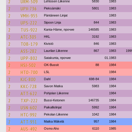
2
URM-509
Lehtosen Liikenne
5830
1983
2
UPV-736
Pieksämäki
5801
1983
2
VMH-955
Päntäneen Linjat
1983
2
UPS-222
Sipoon Linja
844
1983
2
TUS-922
Kanta-Häme, прочие
146585
1983
2
ATC-305
HKL
3192
1983
2
TOB-179
Kivistö
846
1983
2
ASS-282
Laurilan Liikenne
867
1983
199
2
UPP-802
Satakunta, прочие
01.1983
2
HSJ-502
OK-Bussit
88
1984
2
HTO-700
LSL
1984
2
KJC-800
Dahl
698-84
1984
2
KKC-728
Savon Matka
5983
1984
2
ATT-622
Pohjolan Liikenne
1984
2
TXP-222
Bussi-Ketonen
146735
1984
2
USN-602
Paikallislinjat
5992
1984
2
HTC-992
Pekolan Liikenne
1042
1984
2
ATT-951
Matka Mäkelä
957
1984
2
AUS-492
Osmo Aho
6110
1985