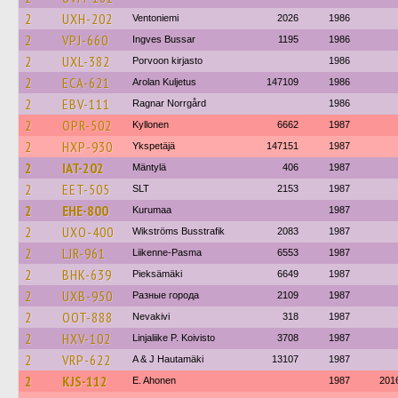
2
UXH-202
Ventoniemi
2026
1986
2
VPJ-660
Ingves Bussar
1195
1986
2
UXL-382
Porvoon kirjasto
1986
2
ECA-621
Arolan Kuljetus
147109
1986
2
EBV-111
Ragnar Norrgård
1986
2
OPR-502
Kyllonen
6662
1987
2
HXP-930
Ykspetäjä
147151
1987
2
IAT-202
Mäntylä
406
1987
2
EET-505
SLT
2153
1987
2
EHE-800
Kurumaa
1987
2
UXO-400
Wikströms Busstrafik
2083
1987
2
LJR-961
Liikenne-Pasma
6553
1987
2
BHK-639
Pieksämäki
6649
1987
2
UXB-950
Разные города
2109
1987
2
OOT-888
Nevakivi
318
1987
2
HXV-102
Linjaliike P. Koivisto
3708
1987
2
VRP-622
A & J Hautamäki
13107
1987
2
KJS-112
E. Ahonen
1987
201