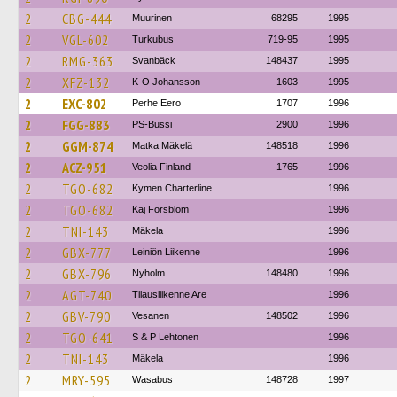
2
CBG-444
Muurinen
68295
1995
2
VGL-602
Turkubus
719-95
1995
2
RMG-363
Svanbäck
148437
1995
2
XFZ-132
K-O Johansson
1603
1995
2
EXC-802
Perhe Eero
1707
1996
2
FGG-883
PS-Bussi
2900
1996
2
GGM-874
Matka Mäkelä
148518
1996
2
ACZ-951
Veolia Finland
1765
1996
2
TGO-682
Kymen Charterline
1996
2
TGO-682
Kaj Forsblom
1996
2
TNI-143
Mäkela
1996
2
GBX-777
Leiniön Liikenne
1996
2
GBX-796
Nyholm
148480
1996
2
AGT-740
Tilausliikenne Are
1996
2
GBV-790
Vesanen
148502
1996
2
TGO-641
S & P Lehtonen
1996
2
TNI-143
Mäkela
1996
2
MRY-595
Wasabus
148728
1997