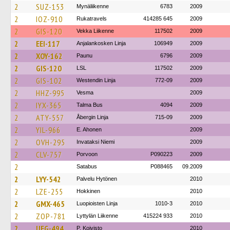
2
SUZ-153
Mynäliikenne
6783
2009
2
IOZ-910
Rukatravels
414285 645
2009
2
GIS-120
Vekka Liikenne
117502
2009
2
EEI-117
Anjalankosken Linja
106949
2009
2
XOY-162
Paunu
6796
2009
2
GIS-120
LSL
117502
2009
2
GIS-102
Westendin Linja
772-09
2009
2
HHZ-995
Vesma
2009
2
IYX-365
Talma Bus
4094
2009
2
ATY-557
Åbergin Linja
715-09
2009
2
YIL-966
E. Ahonen
2009
2
OVH-295
Invataksi Niemi
2009
2
CLV-757
Porvoon
P090223
2009
2
Satabus
P088465
09.2009
2
LYY-542
Palvelu Hytönen
2010
2
LZE-255
Hokkinen
2010
2
GMX-465
Luopioisten Linja
1010-3
2010
2
ZOP-781
Lyttylän Liikenne
415224 933
2010
2
UEG-494
P. Koivisto
2010