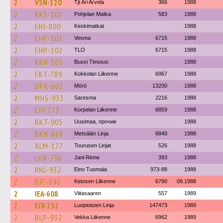
2
VSN-120
Tjt Ari Arvela
366
1988
2
KKS-102
Pohjolan Matka
583
1988
2
EHJ-800
Keskimatkat
1988
2
EHP-102
Vesma
6715
1988
2
EHP-102
TLO
6715
1988
2
KKN-105
Bussi Timossi
1988
2
EKT-789
Kokkolan Liikenne
6967
1988
2
OPK-602
Mörö
13200
1988
2
MHS-933
Saresma
2216
1988
2
EJV-773
Korpelan Liikenne
6859
1988
2
BKT-905
Uusimaa, прочие
1988
2
BKN-888
Metsälän Linja
6840
1988
2
XLM-177
Tourusen Linjat
526
1988
2
LKN-796
Jani Rinne
393
1988
2
RNL-932
Eino Tuomala
973-88
1988
2
BJE-840
Ketosen Liikenne
6790
09.1988
2
IEA-608
Viitasaaren
557
1989
2
EJX-252
Luopioisten Linja
147473
1989
2
BLP-932
Vekka Liikenne
6962
1989