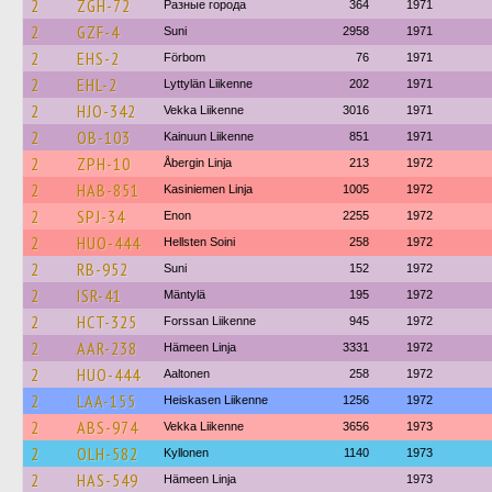
2
ZGH-72
Разные города
364
1971
2
GZF-4
Suni
2958
1971
2
EHS-2
Förbom
76
1971
2
EHL-2
Lyttylän Liikenne
202
1971
2
HJO-342
Vekka Liikenne
3016
1971
2
OB-103
Kainuun Liikenne
851
1971
2
ZPH-10
Åbergin Linja
213
1972
2
HAB-851
Kasiniemen Linja
1005
1972
2
SPJ-34
Enon
2255
1972
2
HUO-444
Hellsten Soini
258
1972
2
RB-952
Suni
152
1972
2
ISR-41
Mäntylä
195
1972
2
HCT-325
Forssan Liikenne
945
1972
2
AAR-238
Hämeen Linja
3331
1972
2
HUO-444
Aaltonen
258
1972
2
LAA-155
Heiskasen Liikenne
1256
1972
2
ABS-974
Vekka Liikenne
3656
1973
2
OLH-582
Kyllonen
1140
1973
2
HAS-549
Hämeen Linja
1973