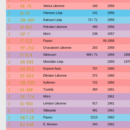
2
HE-78
Vekka Liikenne
160
1956
2
IK-45
Hämeen Linja
141
1956
2
ON-499
Kainuun Linja
73 / 71
1956
2
IB-865
Pekolan Liikenne
490
1956
2
OP-7
Mörö
238
1957
2
IT-522
Paunu
09.1958
2
YP-230
Oravaisten Liikenne
203
1959
2
IY-914
Niinivuori
489 / 71
1959
196
2
AR-888
Metsälän Linja
1959
197
2
AÄ-812
Espoon Auto
757
1960
2
RS-869
Elimäen Liikenne
372
1960
2
OB-309
Kyllonen
722
1960
2
HJ-498
Tuokila
384
1961
2
OE-724
Mörö
1961
2
ID-900
Lehdon Liikenne
917
1961
2
ZT-128
Sillanpää
481
1961
2
HBT-28
Paunu
2213
1962
2
KZ-648
E. Ahonen
343
1962