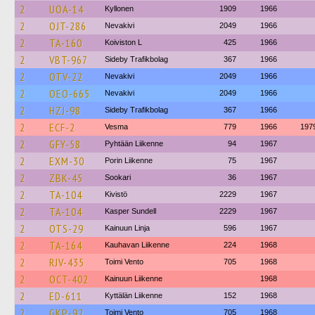
2
UOA-14
Kyllonen
1909
1966
2
OJT-286
Nevakivi
2049
1966
2
TA-160
Koiviston L
425
1966
2
VBT-967
Sideby Trafikbolag
367
1966
2
OTV-22
Nevakivi
2049
1966
2
OEO-665
Nevakivi
2049
1966
2
HZJ-98
Sideby Trafikbolag
367
1966
2
ECF-2
Vesma
779
1966
197
2
GFY-58
Pyhtään Liikenne
94
1967
2
EXM-30
Porin Liikenne
75
1967
2
ZBK-45
Sookari
36
1967
2
TA-104
Kivistö
2229
1967
2
TA-104
Kasper Sundell
2229
1967
2
OTS-29
Kainuun Linja
596
1967
2
TA-164
Kauhavan Liikenne
224
1968
2
RJV-435
Toimi Vento
705
1968
2
OCT-402
Kainuun Liikenne
1968
2
ED-611
Kyttälän Liikenne
152
1968
2
GKP-92
Toimi Vento
705
1968