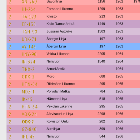
2
XN-269
Savonlinja
1156
1962
197
2
HJ-264
Forssan Liikenne
1299
1963
2
TA-123
Kivistö
213
1963
2
EF-135
Kalle Rantasärkkä
1449
1963
2
TGH-90
Jussilan Autoliike
1303
1963
2
UDK-71
Åbergin Linja
197
1963
2
AY-146
Åbergin Linja
197
1963
2
HNY-90
Vekka Liikenne
2205
1964
2
IN-324
Niinivuori
1540
1964
2
TNX-2
Artturi Anttila
1964
2
ODK-2
Mörö
688
1965
2
HTN-64
Riihimäen Liikenne
295
1965
2
MDZ-1
Pohjolan Matka
784
1965
2
IK-45
Hämeen Linja
518
1965
2
HTN-64
Pekolan Liikenne
295
1965
2
VOX-24
Järviseudun Linja
2298
1966
2
OOK-2
Koiviston Oulu
202
1966
2
GZ-840
Autolinjat
399
1966
2
IHL-45
Niinivuori
544
1966