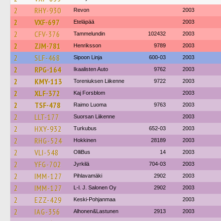
2
RHY-930
Revon
2003
2
VXF-697
Eteläpää
2003
2
CFV-376
Tammelundin
102432
2003
2
ZJM-781
Henriksson
9789
2003
2
SLF-468
Sipoon Linja
600-03
2003
2
RPG-164
Ikaalisten Auto
9762
2003
2
KMY-113
Toreniuksen Liikenne
9722
2003
2
XLF-372
Kaj Forsblom
2003
2
TSF-478
Raimo Luoma
9763
2003
2
LLT-177
Suorsan Liikenne
2003
2
HXY-932
Turkubus
652-03
2003
2
RHG-524
Hokkinen
28189
2003
2
VLI-548
OlliBus
14
2003
2
YFG-702
Jyrkilä
704-03
2003
2
IMM-127
Pihlavamäki
2902
2003
2
IMM-127
L-l. J. Salonen Oy
2902
2003
2
EZZ-429
Keski-Pohjanmaa
2003
2
IAG-356
Alhonen&Lastunen
2913
2003