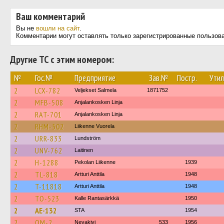
Ваш комментарий
Вы не
вошли на сайт
.
Комментарии могут оставлять только зарегистрированные пользов
Другие ТС с этим номером:
№
Гос.№
Предприятие
Зав.№
Постр.
Утил
2
LCX-782
Veljekset Salmela
1871752
2
MFB-508
Anjalankosken Linja
2
RAT-701
Anjalankosken Linja
2
RHM-502
Liikenne Vuorela
2
URR-833
Lundström
2
UNV-762
Laitinen
2
H-1288
Pekolan Liikenne
1939
2
TL-818
Artturi Anttila
1948
2
T-11818
Artturi Anttila
1948
2
TO-523
Kalle Rantasärkkä
1950
2
AE-132
STA
1954
2
OM-2
Nevakivi
533
1956