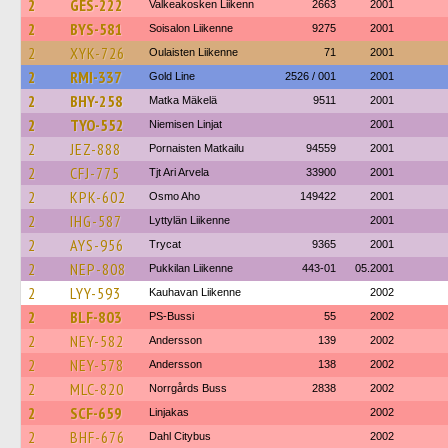
2
GES-222
Valkeakosken Liikenn
2663
2001
2
BYS-581
Soisalon Liikenne
9275
2001
2
XYK-726
Oulaisten Liikenne
71
2001
2
RMI-337
Gold Line
2526 / 001
2001
2
BHY-258
Matka Mäkelä
9511
2001
2
TYO-552
Niemisen Linjat
2001
2
JEZ-888
Pornaisten Matkailu
94559
2001
2
CFJ-775
Tjt Ari Arvela
33900
2001
2
KPK-602
Osmo Aho
149422
2001
2
IHG-587
Lyttylän Liikenne
2001
2
AYS-956
Trycat
9365
2001
2
NEP-808
Pukkilan Liikenne
443-01
05.2001
2
LYY-593
Kauhavan Liikenne
2002
2
BLF-803
PS-Bussi
55
2002
2
NEY-582
Andersson
139
2002
2
NEY-578
Andersson
138
2002
2
MLC-820
Norrgårds Buss
2838
2002
2
SCF-659
Linjakas
2002
2
BHF-676
Dahl Citybus
2002