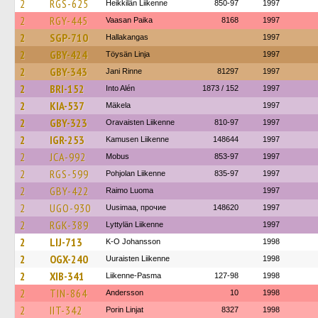
2
RGS-625
Heikkilän Liikenne
850-97
1997
2
RGY-445
Vaasan Paika
8168
1997
2
SGP-710
Hallakangas
1997
2
GBY-424
Töysän Linja
1997
2
GBY-343
Jani Rinne
81297
1997
2
BRI-152
Into Alén
1873 / 152
1997
2
KIA-537
Mäkela
1997
2
GBY-323
Oravaisten Liikenne
810-97
1997
2
IGR-253
Kamusen Liikenne
148644
1997
2
JCA-992
Mobus
853-97
1997
2
RGS-599
Pohjolan Liikenne
835-97
1997
2
GBY-422
Raimo Luoma
1997
2
UGO-930
Uusimaa, прочие
148620
1997
2
RGK-389
Lyttylän Liikenne
1997
2
LIJ-713
K-O Johansson
1998
2
OGX-240
Uuraisten Liikenne
1998
2
XIB-341
Liikenne-Pasma
127-98
1998
2
TIN-864
Andersson
10
1998
2
IIT-342
Porin Linjat
8327
1998