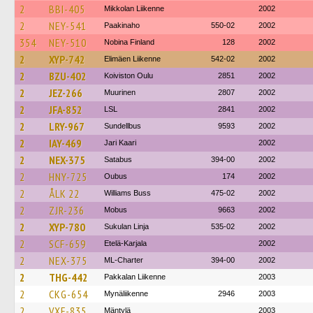
2
BBI-405
Mikkolan Liikenne
2002
2
NEY-541
Paakinaho
550-02
2002
354
NEY-510
Nobina Finland
128
2002
2
XYP-742
Elimäen Liikenne
542-02
2002
2
BZU-402
Koiviston Oulu
2851
2002
2
JEZ-266
Muurinen
2807
2002
2
JFA-852
LSL
2841
2002
2
LRY-967
Sundellbus
9593
2002
2
IAY-469
Jari Kaari
2002
2
NEX-375
Satabus
394-00
2002
2
HNY-725
Oubus
174
2002
2
ÅLK 22
Williams Buss
475-02
2002
2
ZJR-236
Mobus
9663
2002
2
XYP-780
Sukulan Linja
535-02
2002
2
SCF-659
Etelä-Karjala
2002
2
NEX-375
ML-Charter
394-00
2002
2
THG-442
Pakkalan Liikenne
2003
2
CKG-654
Mynäliikenne
2946
2003
2
VXF-835
Mäntylä
2003