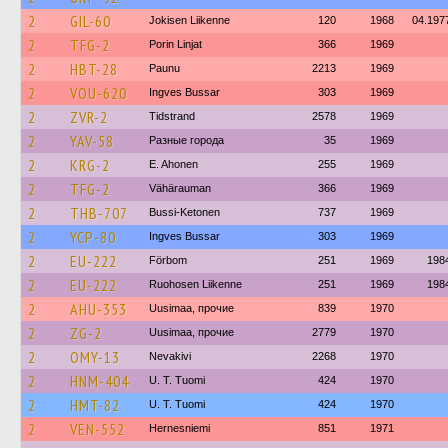
2
GIL-60
Jokisen Liikenne
120
1968
04.197
2
TFG-2
Porin Linjat
366
1969
2
HBT-28
Paunu
2213
1969
2
VOU-620
Ingves Bussar
303
1969
2
ZVR-2
Tidstrand
2578
1969
2
YAV-58
Разные города
35
1969
2
KRG-2
E. Ahonen
255
1969
2
TFG-2
Vähärauman
366
1969
2
THB-707
Bussi-Ketonen
737
1969
2
YCP-80
Ingves Bussar
303
1969
2
EU-222
Förbom
251
1969
198
2
EU-222
Ruohosen Liikenne
251
1969
198
2
AHU-353
Uusimaa, прочие
839
1970
2
ZG-2
Uusimaa, прочие
2779
1970
2
OMY-13
Nevakivi
2268
1970
2
HNM-404
U. T. Tuomi
424
1970
2
HMT-82
U. T. Tuomi
424
1970
2
VEN-552
Hernesniemi
851
1971