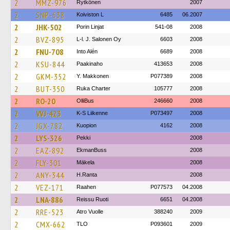
2
MMZ-976
Rytkönen
2007
2
SNP-638
Koiviston L
6485
06.2007
2
JHK-502
Porin Linjat
541-08
2008
2
BVZ-895
L-l. J. Salonen Oy
6603
2008
2
FNU-708
Into Alén
6689
2008
2
KSU-844
Paakinaho
413653
2008
2
GKM-352
Y. Makkonen
P077389
2008
2
BUT-350
Ruka Charter
105777
2008
2
RO-20
OlliBus
246660
2008
2
VVJ-423
K-S Liikenne
P073497
2008
2
JGX-782
Kuopion
4162
2008
2
LYS-326
Pekki
2008
2
EAZ-892
EkmanBuss
2008
2
FLY-301
Mäkela
2008
2
ANY-344
H.Ranta
2008
2
VEZ-171
Raahen
P077573
04.2008
2
LNA-886
Reissu Ruoti
6651
04.2008
2
RRE-523
Atro Vuolle
388240
2009
2
CMX-662
TLO
P093601
2009