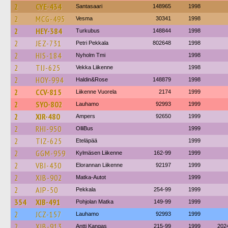
2
CYE-434
Santasaari
148965
1998
2
MCG-495
Vesma
30341
1998
2
HEY-384
Turkubus
148844
1998
2
JEZ-731
Petri Pekkala
802648
1998
2
HIS-184
Nyholm Tmi
1998
2
TIJ-625
Vekka Liikenne
1998
2
HOY-994
Haldin&Rose
148879
1998
2
CCV-815
Liikenne Vuorela
2174
1999
2
SYO-802
Lauhamo
92993
1999
2
XIR-480
Ampers
92650
1999
2
RHI-950
OlliBus
1999
2
TIZ-625
Eteläpää
1999
2
GGM-959
Kylmäsen Liikenne
162-99
1999
2
VBI-430
Elorannan Liikenne
92197
1999
2
XIB-902
Matka-Autot
1999
2
AIP-50
Pekkala
254-99
1999
354
XIB-491
Pohjolan Matka
149-99
1999
2
JCZ-157
Lauhamo
92993
1999
2
XIB-913
Antti Kangas
215-99
1999
202