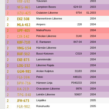
2
VXF-692
Toivonen
2003
2
NFG-465
Lampinen Buses
624-03
2003
2
UZU-423
Oulaisten Liikenne
9754
01.2003
2
EXZ-308
Mannerkiven Liikenne
2004
2
MLA-412
Ampers
228
2004
2
UPF-405
MatkaPeura
2004
2
CJX-142
Pekolan Liikenne
3140
2004
2
KBF-710
E. Rantanen
847-04
2004
2
VMG-154
Härmän Liikenne
2004
2
BUF-512
Bussi-Ketonen
C019
2004
2
EXE-875
Lamminmäki
2004
2
LOG-132
Liikenne Rajala
2004
2
GGM-981
Arolan Kuljetus
31183
2004
2
FGJ-594
Pekki
448101
2004
2
BPH-716
Hämeen Linja
P040233
2004
2
JJA-219
Oravaisten Liikenne
9976
2004
2
TPG-848
Leiniön Liikenne
50607
2004
2
JFH-675
Linjaliike
2005
2
FGR-902
Rukahuolto
2005