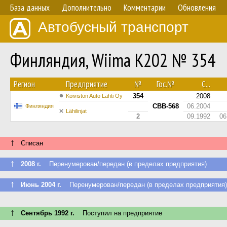
База данных
Дополнительно
Комментарии
Обновления
Автобусный транспорт
Финляндия, Wiima K202 № 354
Регион
Предприятие
№
Гос.№
С...
354
2008
Koiviston Auto Lahti Oy
CBB-568
06.2004
Финляндия
Lähilinjat
2
09.1992
06
↑
Списан
↑
2008 г.
Перенумерован/передан (в пределах предприятия)
↑
Июнь 2004 г.
Перенумерован/передан (в пределах предприятия)
↑
Сентябрь 1992 г.
Поступил на предприятие