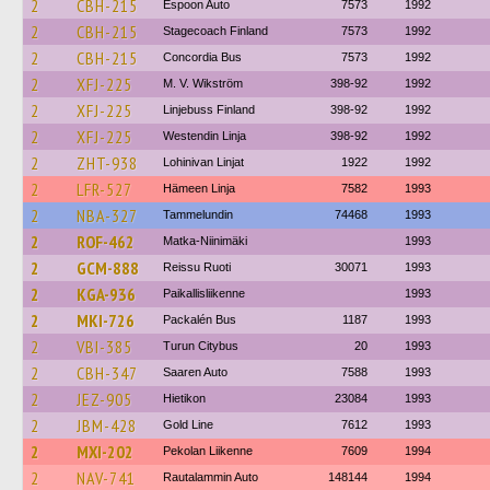
2
CBH-215
Espoon Auto
7573
1992
2
CBH-215
Stagecoach Finland
7573
1992
2
CBH-215
Concordia Bus
7573
1992
2
XFJ-225
M. V. Wikström
398-92
1992
2
XFJ-225
Linjebuss Finland
398-92
1992
2
XFJ-225
Westendin Linja
398-92
1992
2
ZHT-938
Lohinivan Linjat
1922
1992
2
LFR-527
Hämeen Linja
7582
1993
2
NBA-327
Tammelundin
74468
1993
2
ROF-462
Matka-Niinimäki
1993
2
GCM-888
Reissu Ruoti
30071
1993
2
KGA-936
Paikallisliikenne
1993
2
MKI-726
Packalén Bus
1187
1993
2
VBI-385
Turun Citybus
20
1993
2
CBH-347
Saaren Auto
7588
1993
2
JEZ-905
Hietikon
23084
1993
2
JBM-428
Gold Line
7612
1993
2
MXI-202
Pekolan Liikenne
7609
1994
2
NAV-741
Rautalammin Auto
148144
1994