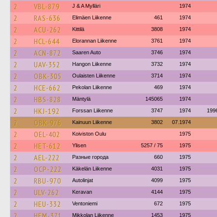
2
VBL-879
J & A Mylläri
1974
2
RAS-636
Elimäen Liikenne
461
1974
2
ACU-262
Kittilä
3808
1974
2
HCL-644
Elorannan Liikenne
3761
1974
2
ACN-872
Saaren Auto
3746
1974
2
UAV-352
Hangon Liikenne
3732
1974
2
OBK-305
Oulaisten Liikenne
3714
1974
2
HCE-662
Pekolan Liikenne
469
1974
2
HBS-828
Mäntylä
145065
1974
2
HKJ-192
Forssan Liikenne
3747
1974
199
2
OBK-976
Kainuun Liikenne
3802
07.1974
2
OEL-402
Koiviston Oulu
1975
2
HET-612
Ylisen
5257 / 75
1975
2
AEL-222
Разные города
660
1975
2
OCP-222
Käkelän Liikenne
4031
1975
2
RBU-970
Autolinjat
4099
1975
2
ULV-262
Keravan
4144
1975
2
HEU-332
Ventoniemi
672
1975
2
HEM-371
Mikkolan Liikenne
1453
1975