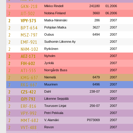
2
GKN-218
Mikko Rindell
241180
01.2006
2
JJT-302
Nobina Finland
3660
06.2006
2
VPY-575
Matka-Niinimäki
286
2007
2
BPT-654
Pohjolan Matka
3627
2007
2
MSZ-797
Oubus
6494
2007
2
EMF-921
Sudhomin Liikenne Ay
2007
2
NHM-102
Rytkönen
2007
2
AEZ-171
Nyholm
2007
2
FIH-602
Jyrkilä
2007
2
ATI-555
Norrgårds Buss
2007
2
KMG-637
Niemelä
6479
2007
2
RKG-667
Muurinen
6496
2007
2
CZS-422
Dahl
238-07
2007
2
OJY-792
Liikenne Seppälä
2007
2
ERF-816
Tourusen Linjat
256-07
2007
2
VPY-992
Petri Pekkala
2007
2
MMT-682
V. Alamäki
P073069
2007
2
VVT-488
Revon
2007