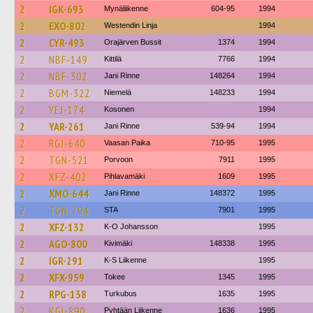
2
IGK-693
Mynäliikenne
604-95
1994
2
EXO-802
Westendin Linja
1994
2
CYR-493
Orajärven Bussit
1374
1994
2
NBF-149
Kittilä
7766
1994
2
NBF-302
Jani Rinne
148264
1994
2
BGM-322
Niemelä
148233
1994
2
YEJ-174
Kosonen
1994
2
YAR-261
Jani Rinne
539-94
1994
2
RGJ-640
Vaasan Paika
710-95
1995
2
TGN-521
Porvoon
7911
1995
2
XFZ-402
Pihlavamäki
1609
1995
2
XMO-644
Jani Rinne
148372
1995
2
TGN-794
STA
7901
1995
2
XFZ-132
K-O Johansson
1995
2
AGO-800
Kivimäki
148338
1995
2
IGR-291
K-S Liikenne
1995
2
XFX-959
Tokee
1345
1995
2
RPG-138
Turkubus
1635
1995
2
KGI-890
Pyhtään Liikenne
1636
1995