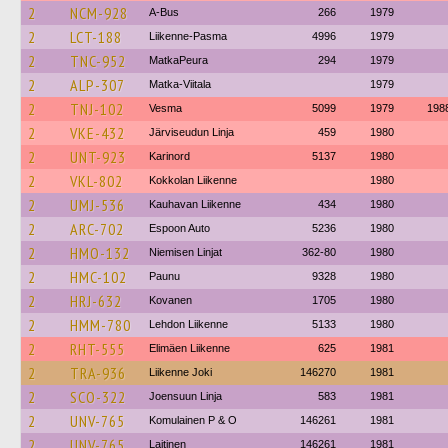
2
NCM-928
A-Bus
266
1979
2
LCT-188
Liikenne-Pasma
4996
1979
2
TNC-952
MatkaPeura
294
1979
2
ALP-307
Matka-Viitala
1979
2
TNJ-102
Vesma
5099
1979
198
2
VKE-432
Järviseudun Linja
459
1980
2
UNT-923
Karinord
5137
1980
2
VKL-802
Kokkolan Liikenne
1980
2
UMJ-536
Kauhavan Liikenne
434
1980
2
ARC-702
Espoon Auto
5236
1980
2
HMO-132
Niemisen Linjat
362-80
1980
2
HMC-102
Paunu
9328
1980
2
HRJ-632
Kovanen
1705
1980
2
HMM-780
Lehdon Liikenne
5133
1980
2
RHT-555
Elimäen Liikenne
625
1981
2
TRA-936
Liikenne Joki
146270
1981
2
SCO-322
Joensuun Linja
583
1981
2
UNV-765
Komulainen P & O
146261
1981
2
UNV-765
Laitinen
146261
1981