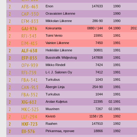
2
AFB-463
Enon
147633
1990
2
CAP-530
Oravaisten Liikenne
1990
2
EFM-833
Mikkolan Liikenne
286-90
1990
2
GAJ-976
Koivuranta
0880 / 144
04.1990
201
2
RFJ-543
Toimi Vento
15991
1991
2
EIM-415
Vainion Liikenne
7450
1991
2
ALF-638
Heikkilän Liikenne
30801
1991
2
EFP-855
Busstrafik Widjeskog
147808
1991
2
OFV-939
Mikko Rindell
7424
1991
2
RFI-759
L-l. J. Salonen Oy
7412
1991
2
FBA-341
Turkubus
1043
1991
2
CAN-915
Åbergin Linja
254-90
1991
2
FBA-352
Turkubus
1044
1991
2
XIG-612
Arolan Kuljetus
22395
02.1991
2
MKC-525
Muurinen
7267
02.1991
2
LLF-294
Kivistö
1158 / 25
1992
2
HXF-723
Raahen
147910
1992
2
EII-576
Pirkanmaa, прочие
18866
1992