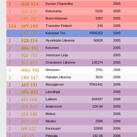
2
NGB-924
Kymen Charterline
2005
2
LLU-221
Koivuranta
6150
2005
2
EVY-297
Bussi-Ketonen
3397
2005
354
UPY-290
Transdev Finland
244
2005
2
ENA-742
Koiviston Tre
P056152
2005
2
FGX-534
Hyvinkään Liikenne
50628
2005
2
NNG-592
Kosonen
2005
2
YGE-757
Joensuun Linja
2005
2
XLZ-815
Oravaisten Liikenne
130174
2005
2
MNU-998
Niskanen
3781
2006
2
CNX-167
Hakalan Liikenne
3524
2006
2
AHZ-551
Mustajärven
P061441
2006
2
HPG-885
Länsilinjat
2006
2
AEI-260
Laitinen
949497
2006
2
JGX-802
Andersson
226-06
2006
2
LEY-549
Mobus
2006
2
NKY-269
Miodex
3396
2006
2
IVY-102
Korsisaari
32800
2006
2
ARI-65
Pekkala
192-06
2006