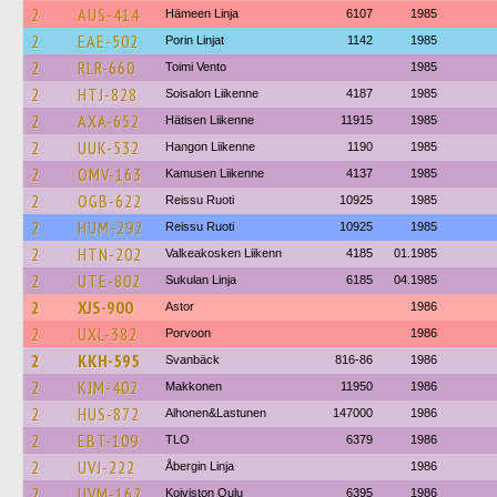
2
AUS-414
Hämeen Linja
6107
1985
2
EAE-502
Porin Linjat
1142
1985
2
RLR-660
Toimi Vento
1985
2
HTJ-828
Soisalon Liikenne
4187
1985
2
AXA-652
Hätisen Liikenne
11915
1985
2
UUK-532
Hangon Liikenne
1190
1985
2
OMV-163
Kamusen Liikenne
4137
1985
2
OGB-622
Reissu Ruoti
10925
1985
2
HUM-292
Reissu Ruoti
10925
1985
2
HTN-202
Valkeakosken Liikenn
4185
01.1985
2
UTE-802
Sukulan Linja
6185
04.1985
2
XJS-900
Astor
1986
2
UXL-382
Porvoon
1986
2
KKH-595
Svanbäck
816-86
1986
2
KJM-402
Makkonen
11950
1986
2
HUS-872
Alhonen&Lastunen
147000
1986
2
EBT-109
TLO
6379
1986
2
UVJ-222
Åbergin Linja
1986
2
UVM-162
Koiviston Oulu
6395
1986