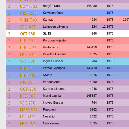
2
UOM-602
Borgå Trafik
145280
1975
2
OBB-202
Koiviston Oulu
1975
2
VHM-740
Kangas
4034
1975
199
2
SEB-883
Lehtosen Liikenne
4124
12.1975
2
OCT-980
SLHS
4246
1976
2
UHL-250
Porvoon kirjasto
1976
2
UHH-222
Ventoniemi
145410
1976
2
LBS-444
Pekolan Liikenne
1535
1976
2
VEC-720
Ingves Bussar
784
1976
2
UHH-222
Paavo Sillanpää
145410
1976
2
HHH-585
Kivistö
1526
1976
2
AJC-202
Espoon Auto
4290
1976
2
OCT-980
Karhun Liikenne
4246
1976
2
RCE-265
Martti Laurila
145387
1976
2
VEC-270
Ingves Bussar
784
1976
2
MBM-322
Ruponen
6242
1976
2
LCJ-412
Nevakivi
1422
1976
2
FBV-952
Niilo Ylisirniö
1535
1976