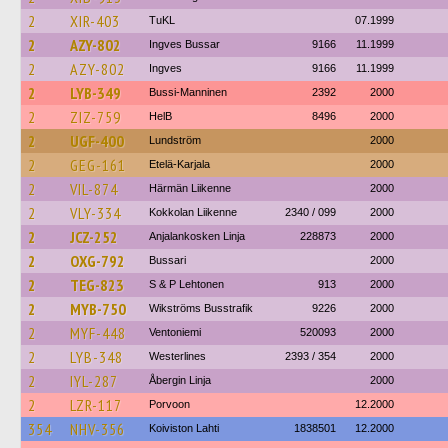
2
XIR-403
TuKL
07.1999
2
AZY-802
Ingves Bussar
9166
11.1999
2
AZY-802
Ingves
9166
11.1999
2
LYB-349
Bussi-Manninen
2392
2000
2
ZIZ-759
HelB
8496
2000
2
UGF-400
Lundström
2000
2
GEG-161
Etelä-Karjala
2000
2
VIL-874
Härmän Liikenne
2000
2
VLY-334
Kokkolan Liikenne
2340 / 099
2000
2
JCZ-252
Anjalankosken Linja
228873
2000
2
OXG-792
Bussari
2000
2
TEG-823
S & P Lehtonen
913
2000
2
MYB-750
Wikströms Busstrafik
9226
2000
2
MYF-448
Ventoniemi
520093
2000
2
LYB-348
Westerlines
2393 / 354
2000
2
IYL-287
Åbergin Linja
2000
2
LZR-117
Porvoon
12.2000
354
NHV-356
Koiviston Lahti
1838501
12.2000