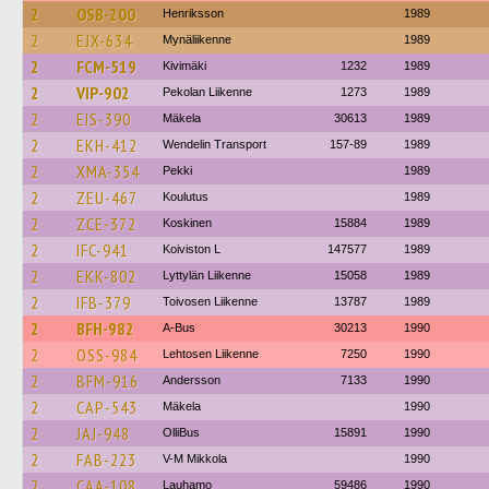
2
OSB-200
Henriksson
1989
2
EJX-634
Mynäliikenne
1989
2
FCM-519
Kivimäki
1232
1989
2
VIP-902
Pekolan Liikenne
1273
1989
2
EIS-390
Mäkela
30613
1989
2
EKH-412
Wendelin Transport
157-89
1989
2
XMA-354
Pekki
1989
2
ZEU-467
Koulutus
1989
2
ZCE-372
Koskinen
15884
1989
2
IFC-941
Koiviston L
147577
1989
2
EKK-802
Lyttylän Liikenne
15058
1989
2
IFB-379
Toivosen Liikenne
13787
1989
2
BFH-982
A-Bus
30213
1990
2
OSS-984
Lehtosen Liikenne
7250
1990
2
BFM-916
Andersson
7133
1990
2
CAP-543
Mäkela
1990
2
JAJ-948
OlliBus
15891
1990
2
FAB-223
V-M Mikkola
1990
2
CAA-108
Lauhamo
59486
1990