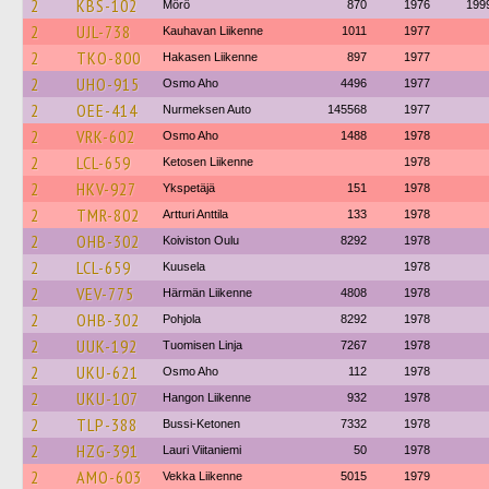
2
KBS-102
Mörö
870
1976
199
2
UJL-738
Kauhavan Liikenne
1011
1977
2
TKO-800
Hakasen Liikenne
897
1977
2
UHO-915
Osmo Aho
4496
1977
2
OEE-414
Nurmeksen Auto
145568
1977
2
VRK-602
Osmo Aho
1488
1978
2
LCL-659
Ketosen Liikenne
1978
2
HKV-927
Ykspetäjä
151
1978
2
TMR-802
Artturi Anttila
133
1978
2
OHB-302
Koiviston Oulu
8292
1978
2
LCL-659
Kuusela
1978
2
VEV-775
Härmän Liikenne
4808
1978
2
OHB-302
Pohjola
8292
1978
2
UUK-192
Tuomisen Linja
7267
1978
2
UKU-621
Osmo Aho
112
1978
2
UKU-107
Hangon Liikenne
932
1978
2
TLP-388
Bussi-Ketonen
7332
1978
2
HZG-391
Lauri Viitaniemi
50
1978
2
AMO-603
Vekka Liikenne
5015
1979