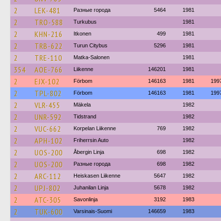
2
LEK-481
Разные города
5464
1981
2
TRO-588
Turkubus
1981
2
KHN-216
Itkonen
499
1981
2
TRB-622
Turun Citybus
5296
1981
2
TRE-110
Matka-Salonen
1981
354
AOE-766
Liikenne
146201
1981
2
EJX-102
Förbom
146163
1981
199
2
TPL-802
Förbom
146163
1981
199
2
VLR-455
Mäkela
1982
2
UNR-592
Tidstrand
1982
2
VUC-662
Korpelan Liikenne
769
1982
2
APH-102
Friherrsin Auto
1982
2
UOS-200
Åbergin Linja
698
1982
2
UOS-200
Разные города
698
1982
2
ARC-112
Heiskasen Liikenne
5647
1982
2
UPJ-802
Juhanilan Linja
5678
1982
2
ATC-305
Savonlinja
3192
1983
2
TUK-600
Varsinais-Suomi
146659
1983