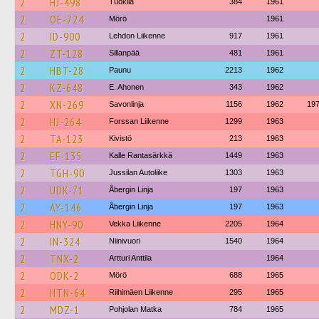
2
HJ-498
Tuokila
384
1961
2
OE-724
Mörö
1961
2
ID-900
Lehdon Liikenne
917
1961
2
ZT-128
Sillanpää
481
1961
2
HBT-28
Paunu
2213
1962
2
KZ-648
E. Ahonen
343
1962
2
XN-269
Savonlinja
1156
1962
19
2
HJ-264
Forssan Liikenne
1299
1963
2
TA-123
Kivistö
213
1963
2
EF-135
Kalle Rantasärkkä
1449
1963
2
TGH-90
Jussilan Autoliike
1303
1963
2
UDK-71
Åbergin Linja
197
1963
2
AY-146
Åbergin Linja
197
1963
2
HNY-90
Vekka Liikenne
2205
1964
2
IN-324
Niinivuori
1540
1964
2
TNX-2
Artturi Anttila
1964
2
ODK-2
Mörö
688
1965
2
HTN-64
Riihimäen Liikenne
295
1965
2
MDZ-1
Pohjolan Matka
784
1965