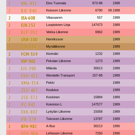
2
RNL-932
Eino Tuomala
973-88
1988
2
BJE-840
Ketosen Liikenne
6790
09.1988
2
IEA-608
Viitasaaren
557
1989
2
EJX-252
Luopioisten Linja
147473
1989
2
BLP-932
Vekka Liikenne
6962
1989
2
OSB-200
Henriksson
1989
2
EJX-634
Mynäliikenne
1989
2
FCM-519
Kivimäki
1232
1989
2
VIP-902
Pekolan Liikenne
1273
1989
2
EIS-390
Mäkela
30613
1989
2
EKH-412
Wendelin Transport
157-89
1989
2
XMA-354
Pekki
1989
2
ZEU-467
Koulutus
1989
2
ZCE-372
Koskinen
15884
1989
2
IFC-941
Koiviston L
147577
1989
2
EKK-802
Lyttylän Liikenne
15058
1989
2
IFB-379
Toivosen Liikenne
13787
1989
2
BFH-982
A-Bus
30213
1990
2
OSS-984
Lehtosen Liikenne
7250
1990