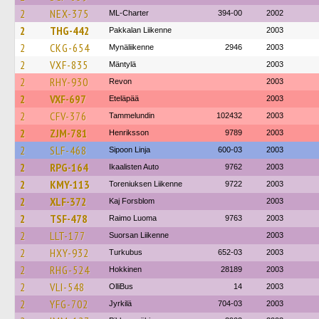
2
NEX-375
ML-Charter
394-00
2002
2
THG-442
Pakkalan Liikenne
2003
2
CKG-654
Mynäliikenne
2946
2003
2
VXF-835
Mäntylä
2003
2
RHY-930
Revon
2003
2
VXF-697
Eteläpää
2003
2
CFV-376
Tammelundin
102432
2003
2
ZJM-781
Henriksson
9789
2003
2
SLF-468
Sipoon Linja
600-03
2003
2
RPG-164
Ikaalisten Auto
9762
2003
2
KMY-113
Toreniuksen Liikenne
9722
2003
2
XLF-372
Kaj Forsblom
2003
2
TSF-478
Raimo Luoma
9763
2003
2
LLT-177
Suorsan Liikenne
2003
2
HXY-932
Turkubus
652-03
2003
2
RHG-524
Hokkinen
28189
2003
2
VLI-548
OlliBus
14
2003
2
YFG-702
Jyrkilä
704-03
2003