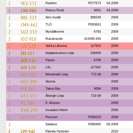
2
VEZ-171
Raahen
P077573
04.2008
2
LNA-886
Reissu Ruoti
6651
04.2008
2
RRE-523
Atro Vuolle
388240
2009
2
CMX-662
TLO
P093601
2009
2
SUZ-153
Mynäliikenne
6783
2009
2
IOZ-910
Rukatravels
414285 645
2009
2
GIS-120
Vekka Liikenne
117502
2009
2
EEI-117
Anjalankosken Linja
106949
2009
2
XOY-162
Paunu
6796
2009
2
GIS-120
LSL
117502
2009
2
GIS-102
Westendin Linja
772-09
2009
2
HHZ-995
Vesma
2009
2
IYX-365
Talma Bus
4094
2009
2
ATY-557
Åbergin Linja
715-09
2009
2
YIL-966
E. Ahonen
2009
2
OVH-295
Invataksi Niemi
2009
2
CLV-757
Porvoon
P090223
2009
2
Satabus
P088465
09.2009
2
LYY-542
Palvelu Hytönen
2010