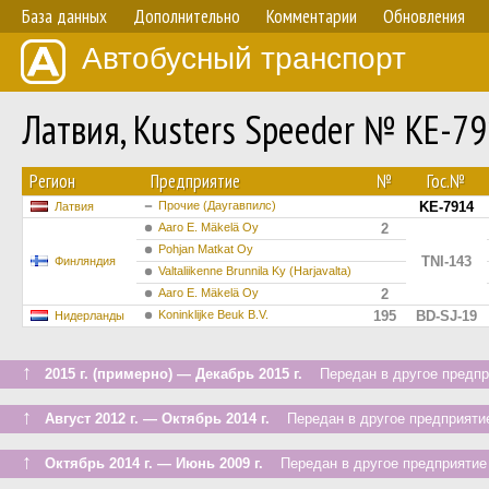
База данных
Дополнительно
Комментарии
Обновления
Автобусный транспорт
Латвия, Kusters Speeder № KE-7
Регион
Предприятие
№
Гос.№
Прочие (Даугавпилс)
KE-7914
Латвия
Aaro E. Mäkelä Oy
2
Pohjan Matkat Oy
TNI-143
Финляндия
Valtaliikenne Brunnila Ky (Harjavalta)
Aaro E. Mäkelä Oy
2
Koninklijke Beuk B.V.
195
BD-SJ-19
Нидерланды
↑
2015 г. (примерно) — Декабрь 2015 г.
Передан в другое предпри
↑
Август 2012 г. — Октябрь 2014 г.
Передан в другое предприятие
↑
Октябрь 2014 г. — Июнь 2009 г.
Передан в другое предприятие 