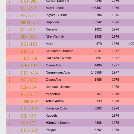
2
OCT-980
Karhun Liikenne
4246
1976
2
RCE-265
Martti Laurila
145387
1976
2
VEC-270
Ingves Bussar
784
1976
2
MBM-322
Ruponen
6242
1976
2
LCJ-412
Nevakivi
1422
1976
2
FBV-952
Niilo Ylisirniö
1535
1976
2
KBS-102
Mörö
870
1976
19
2
UJL-738
Kauhavan Liikenne
1011
1977
2
TKO-800
Hakasen Liikenne
897
1977
2
UHO-915
Osmo Aho
4496
1977
2
OEE-414
Nurmeksen Auto
145568
1977
2
VRK-602
Osmo Aho
1488
1978
2
LCL-659
Ketosen Liikenne
1978
2
HKV-927
Ykspetäjä
151
1978
2
TMR-802
Artturi Anttila
133
1978
2
OHB-302
Koiviston Oulu
8292
1978
2
LCL-659
Kuusela
1978
2
VEV-775
Härmän Liikenne
4808
1978
2
OHB-302
Pohjola
8292
1978