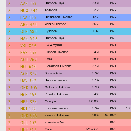
2
AAR-238
Hämeen Linja
3331
1972
2
HUO-444
Aaltonen
258
1972
2
LAA-155
Heiskasen Liikenne
1256
1972
2
ABS-974
Vekka Liikenne
3656
1973
2
OLH-582
Kyllonen
1140
1973
2
HAS-549
Hämeen Linja
1973
2
VBL-879
J & A Mylläri
1974
2
RAS-636
Elimäen Liikenne
461
1974
2
ACU-262
Kittilä
3808
1974
2
HCL-644
Elorannan Liikenne
3761
1974
2
ACN-872
Saaren Auto
3746
1974
2
UAV-352
Hangon Liikenne
3732
1974
2
OBK-305
Oulaisten Liikenne
3714
1974
2
HCE-662
Pekolan Liikenne
469
1974
2
HBS-828
Mäntylä
145065
1974
2
HKJ-192
Forssan Liikenne
3747
1974
19
2
OBK-976
Kainuun Liikenne
3802
07.1974
2
OEL-402
Koiviston Oulu
1975
2
HET-612
Ylisen
5257 / 75
1975