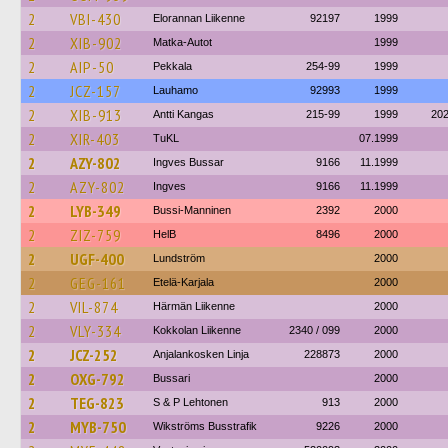
2
VBI-430
Elorannan Liikenne
92197
1999
2
XIB-902
Matka-Autot
1999
2
AIP-50
Pekkala
254-99
1999
2
JCZ-157
Lauhamo
92993
1999
2
XIB-913
Antti Kangas
215-99
1999
20
2
XIR-403
TuKL
07.1999
2
AZY-802
Ingves Bussar
9166
11.1999
2
AZY-802
Ingves
9166
11.1999
2
LYB-349
Bussi-Manninen
2392
2000
2
ZIZ-759
HelB
8496
2000
2
UGF-400
Lundström
2000
2
GEG-161
Etelä-Karjala
2000
2
VIL-874
Härmän Liikenne
2000
2
VLY-334
Kokkolan Liikenne
2340 / 099
2000
2
JCZ-252
Anjalankosken Linja
228873
2000
2
OXG-792
Bussari
2000
2
TEG-823
S & P Lehtonen
913
2000
2
MYB-750
Wikströms Busstrafik
9226
2000