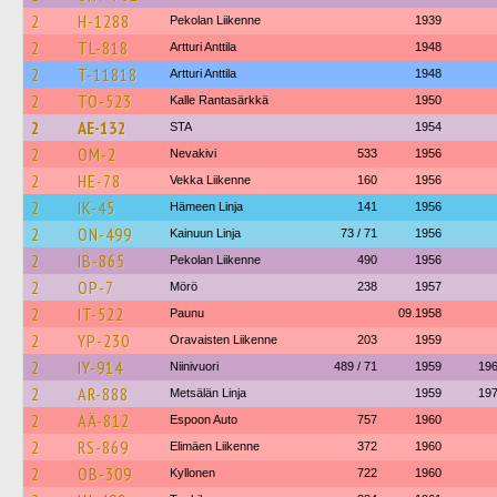
2
H-1288
Pekolan Liikenne
1939
2
TL-818
Artturi Anttila
1948
2
T-11818
Artturi Anttila
1948
2
TO-523
Kalle Rantasärkkä
1950
2
AE-132
STA
1954
2
OM-2
Nevakivi
533
1956
2
HE-78
Vekka Liikenne
160
1956
2
IK-45
Hämeen Linja
141
1956
2
ON-499
Kainuun Linja
73 / 71
1956
2
IB-865
Pekolan Liikenne
490
1956
2
OP-7
Mörö
238
1957
2
IT-522
Paunu
09.1958
2
YP-230
Oravaisten Liikenne
203
1959
2
IY-914
Niinivuori
489 / 71
1959
19
2
AR-888
Metsälän Linja
1959
19
2
AÄ-812
Espoon Auto
757
1960
2
RS-869
Elimäen Liikenne
372
1960
2
OB-309
Kyllonen
722
1960