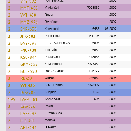
2
VPY-992
Petri Pekkala
2007
2
MMT-682
V. Alamäki
P073069
2007
2
VVT-488
Revon
2007
2
MMZ-976
Rytkönen
2007
2
SNP-638
Koiviston L
6485
06.2007
2
JHK-502
Porin Linjat
541-08
2008
2
BVZ-895
L-l. J. Salonen Oy
6603
2008
2
FNU-708
Into Alén
6689
2008
2
KSU-844
Paakinaho
413653
2008
2
GKM-352
Y. Makkonen
P077389
2008
2
BUT-350
Ruka Charter
105777
2008
2
RO-20
OlliBus
246660
2008
2
VVJ-423
K-S Liikenne
P073497
2008
2
JGX-782
Kuopion
4162
2008
195
BV-PL-81
Snelle Vliet
604
2008
2
LYS-326
Pekki
2008
2
EAZ-892
EkmanBuss
2008
2
FLY-301
Mäkela
2008
2
ANY-344
H.Ranta
2008