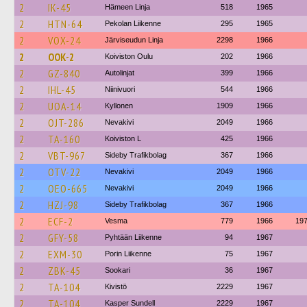
2
IK-45
Hämeen Linja
518
1965
2
HTN-64
Pekolan Liikenne
295
1965
2
VOX-24
Järviseudun Linja
2298
1966
2
OOK-2
Koiviston Oulu
202
1966
2
GZ-840
Autolinjat
399
1966
2
IHL-45
Niinivuori
544
1966
2
UOA-14
Kyllonen
1909
1966
2
OJT-286
Nevakivi
2049
1966
2
TA-160
Koiviston L
425
1966
2
VBT-967
Sideby Trafikbolag
367
1966
2
OTV-22
Nevakivi
2049
1966
2
OEO-665
Nevakivi
2049
1966
2
HZJ-98
Sideby Trafikbolag
367
1966
2
ECF-2
Vesma
779
1966
19
2
GFY-58
Pyhtään Liikenne
94
1967
2
EXM-30
Porin Liikenne
75
1967
2
ZBK-45
Sookari
36
1967
2
TA-104
Kivistö
2229
1967
2
TA-104
Kasper Sundell
2229
1967