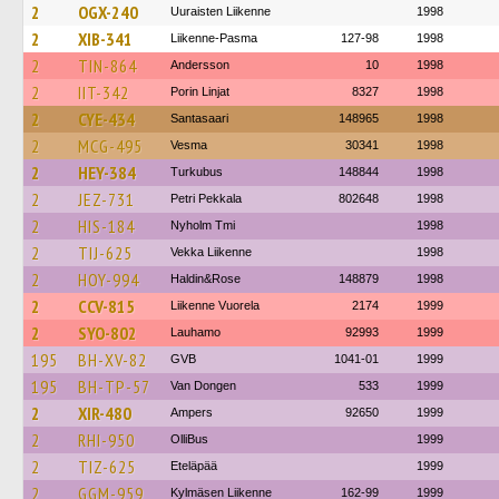
2
OGX-240
Uuraisten Liikenne
1998
2
XIB-341
Liikenne-Pasma
127-98
1998
2
TIN-864
Andersson
10
1998
2
IIT-342
Porin Linjat
8327
1998
2
CYE-434
Santasaari
148965
1998
2
MCG-495
Vesma
30341
1998
2
HEY-384
Turkubus
148844
1998
2
JEZ-731
Petri Pekkala
802648
1998
2
HIS-184
Nyholm Tmi
1998
2
TIJ-625
Vekka Liikenne
1998
2
HOY-994
Haldin&Rose
148879
1998
2
CCV-815
Liikenne Vuorela
2174
1999
2
SYO-802
Lauhamo
92993
1999
195
BH-XV-82
GVB
1041-01
1999
195
BH-TP-57
Van Dongen
533
1999
2
XIR-480
Ampers
92650
1999
2
RHI-950
OlliBus
1999
2
TIZ-625
Eteläpää
1999
2
GGM-959
Kylmäsen Liikenne
162-99
1999