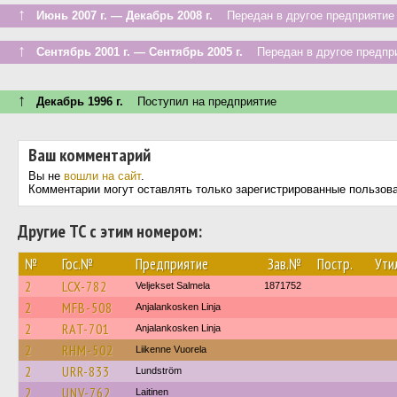
↑
Июнь 2007 г. — Декабрь 2008 г.
Передан в другое предприятие 
↑
Сентябрь 2001 г. — Сентябрь 2005 г.
Передан в другое предпри
↑
Декабрь 1996 г.
Поступил на предприятие
Ваш комментарий
Вы не
вошли на сайт
.
Комментарии могут оставлять только зарегистрированные пользов
Другие ТС с этим номером:
№
Гос.№
Предприятие
Зав.№
Постр.
Ути
2
LCX-782
Veljekset Salmela
1871752
2
MFB-508
Anjalankosken Linja
2
RAT-701
Anjalankosken Linja
2
RHM-502
Liikenne Vuorela
2
URR-833
Lundström
2
UNV-762
Laitinen