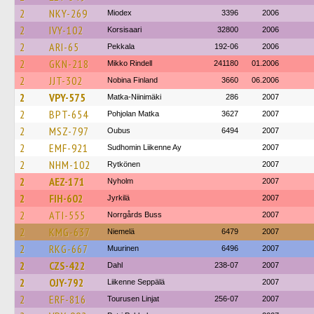
2
NKY-269
Miodex
3396
2006
2
IVY-102
Korsisaari
32800
2006
2
ARI-65
Pekkala
192-06
2006
2
GKN-218
Mikko Rindell
241180
01.2006
2
JJT-302
Nobina Finland
3660
06.2006
2
VPY-575
Matka-Niinimäki
286
2007
2
BPT-654
Pohjolan Matka
3627
2007
2
MSZ-797
Oubus
6494
2007
2
EMF-921
Sudhomin Liikenne Ay
2007
2
NHM-102
Rytkönen
2007
2
AEZ-171
Nyholm
2007
2
FIH-602
Jyrkilä
2007
2
ATI-555
Norrgårds Buss
2007
2
KMG-637
Niemelä
6479
2007
2
RKG-667
Muurinen
6496
2007
2
CZS-422
Dahl
238-07
2007
2
OJY-792
Liikenne Seppälä
2007
2
ERF-816
Tourusen Linjat
256-07
2007