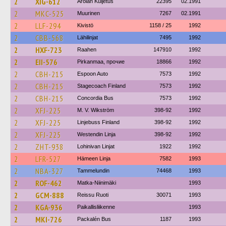
2
XIG-612
Arolan Kuljetus
22395
02.1991
2
MKC-525
Muurinen
7267
02.1991
2
LLF-294
Kivistö
1158 / 25
1992
2
CBB-568
Lähilinjat
7495
1992
2
HXF-723
Raahen
147910
1992
2
EII-576
Pirkanmaa, прочие
18866
1992
2
CBH-215
Espoon Auto
7573
1992
2
CBH-215
Stagecoach Finland
7573
1992
2
CBH-215
Concordia Bus
7573
1992
2
XFJ-225
M. V. Wikström
398-92
1992
2
XFJ-225
Linjebuss Finland
398-92
1992
2
XFJ-225
Westendin Linja
398-92
1992
2
ZHT-938
Lohinivan Linjat
1922
1992
2
LFR-527
Hämeen Linja
7582
1993
2
NBA-327
Tammelundin
74468
1993
2
ROF-462
Matka-Niinimäki
1993
2
GCM-888
Reissu Ruoti
30071
1993
2
KGA-936
Paikallisliikenne
1993
2
MKI-726
Packalén Bus
1187
1993