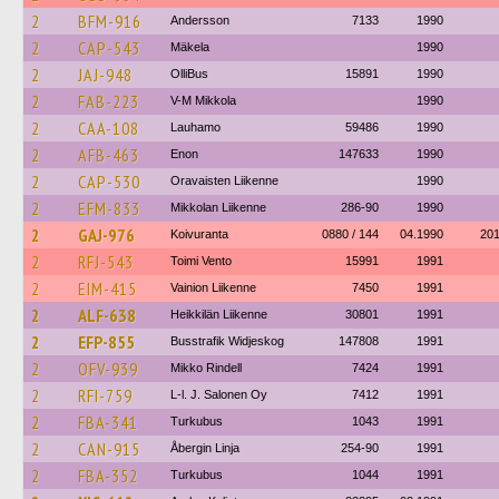
2
BFM-916
Andersson
7133
1990
2
CAP-543
Mäkela
1990
2
JAJ-948
OlliBus
15891
1990
2
FAB-223
V-M Mikkola
1990
2
CAA-108
Lauhamo
59486
1990
2
AFB-463
Enon
147633
1990
2
CAP-530
Oravaisten Liikenne
1990
2
EFM-833
Mikkolan Liikenne
286-90
1990
2
GAJ-976
Koivuranta
0880 / 144
04.1990
20
2
RFJ-543
Toimi Vento
15991
1991
2
EIM-415
Vainion Liikenne
7450
1991
2
ALF-638
Heikkilän Liikenne
30801
1991
2
EFP-855
Busstrafik Widjeskog
147808
1991
2
OFV-939
Mikko Rindell
7424
1991
2
RFI-759
L-l. J. Salonen Oy
7412
1991
2
FBA-341
Turkubus
1043
1991
2
CAN-915
Åbergin Linja
254-90
1991
2
FBA-352
Turkubus
1044
1991