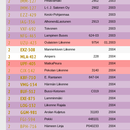
2
IMM-127
Pihlavamäki
2902
2003
2
IMM-127
L-l. J. Salonen Oy
2902
2003
2
EZZ-429
Keski-Pohjanmaa
2003
2
IAG-356
Alhonen&Lastunen
2913
2003
2
VXF-692
Toivonen
2003
2
NFG-465
Lampinen Buses
624-03
2003
2
UZU-423
Oulaisten Liikenne
9754
01.2003
2
EXZ-308
Mannerkiven Liikenne
2004
2
MLA-412
Ampers
228
2004
2
UPF-405
MatkaPeura
2004
2
CJX-142
Pekolan Liikenne
3140
2004
2
KBF-710
E. Rantanen
847-04
2004
2
VMG-154
Härmän Liikenne
2004
2
BUF-512
Bussi-Ketonen
C019
2004
2
EXE-875
Lamminmäki
2004
2
LOG-132
Liikenne Rajala
2004
2
GGM-981
Arolan Kuljetus
31183
2004
2
FGJ-594
Pekki
448101
2004
2
BPH-716
Hämeen Linja
P040233
2004