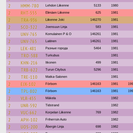
2
HMM-780
Lehdon Liikenne
5133
1980
2
RHT-555
Elimäen Liikenne
625
1981
2
TRA-936
Liikenne Joki
146270
1981
2
SCO-322
Joensuun Linja
583
1981
2
UNV-765
Komulainen P & O
146261
1981
2
UNV-765
Laitinen
146261
1981
2
LEK-481
Разные города
5464
1981
2
TRO-588
Turkubus
1981
2
KHN-216
Itkonen
499
1981
2
TRB-622
Turun Citybus
5296
1981
2
TRE-110
Matka-Salonen
1981
2
EJX-102
Förbom
146163
1981
19
2
TPL-802
Förbom
146163
1981
19
2
VLR-455
Mäkela
1982
2
UNR-592
Tidstrand
1982
2
VUC-662
Korpelan Liikenne
769
1982
2
APH-102
Friherrsin Auto
1982
2
UOS-200
Åbergin Linja
698
1982