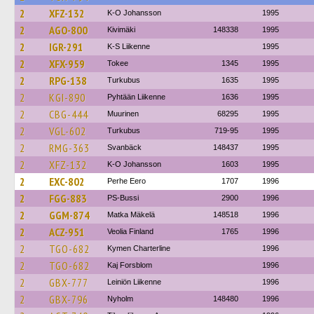
2
XFZ-132
K-O Johansson
1995
2
AGO-800
Kivimäki
148338
1995
2
IGR-291
K-S Liikenne
1995
2
XFX-959
Tokee
1345
1995
2
RPG-138
Turkubus
1635
1995
2
KGI-890
Pyhtään Liikenne
1636
1995
2
CBG-444
Muurinen
68295
1995
2
VGL-602
Turkubus
719-95
1995
2
RMG-363
Svanbäck
148437
1995
2
XFZ-132
K-O Johansson
1603
1995
2
EXC-802
Perhe Eero
1707
1996
2
FGG-883
PS-Bussi
2900
1996
2
GGM-874
Matka Mäkelä
148518
1996
2
ACZ-951
Veolia Finland
1765
1996
2
TGO-682
Kymen Charterline
1996
2
TGO-682
Kaj Forsblom
1996
2
GBX-777
Leiniön Liikenne
1996
2
GBX-796
Nyholm
148480
1996