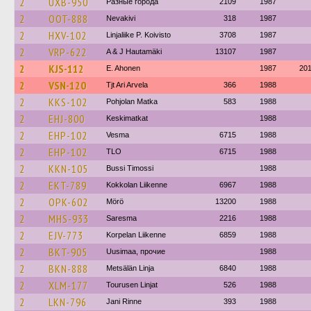
2
UXB-950
Разные города
2109
1987
2
OOT-888
Nevakivi
318
1987
2
HXV-102
Linjaliike P. Koivisto
3708
1987
2
VRP-622
A & J Hautamäki
13107
1987
2
KJS-112
E. Ahonen
1987
20
2
VSN-120
Tjt Ari Arvela
366
1988
2
KKS-102
Pohjolan Matka
583
1988
2
EHJ-800
Keskimatkat
1988
2
EHP-102
Vesma
6715
1988
2
EHP-102
TLO
6715
1988
2
KKN-105
Bussi Timossi
1988
2
EKT-789
Kokkolan Liikenne
6967
1988
2
OPK-602
Mörö
13200
1988
2
MHS-933
Saresma
2216
1988
2
EJV-773
Korpelan Liikenne
6859
1988
2
BKT-905
Uusimaa, прочие
1988
2
BKN-888
Metsälän Linja
6840
1988
2
XLM-177
Tourusen Linjat
526
1988
2
LKN-796
Jani Rinne
393
1988