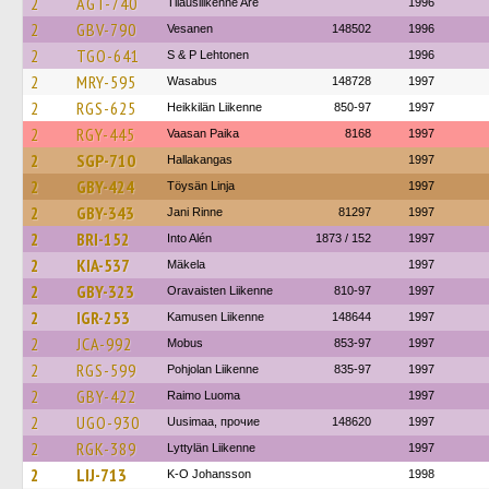
2
AGT-740
Tilausliikenne Are
1996
2
GBV-790
Vesanen
148502
1996
2
TGO-641
S & P Lehtonen
1996
2
MRY-595
Wasabus
148728
1997
2
RGS-625
Heikkilän Liikenne
850-97
1997
2
RGY-445
Vaasan Paika
8168
1997
2
SGP-710
Hallakangas
1997
2
GBY-424
Töysän Linja
1997
2
GBY-343
Jani Rinne
81297
1997
2
BRI-152
Into Alén
1873 / 152
1997
2
KIA-537
Mäkela
1997
2
GBY-323
Oravaisten Liikenne
810-97
1997
2
IGR-253
Kamusen Liikenne
148644
1997
2
JCA-992
Mobus
853-97
1997
2
RGS-599
Pohjolan Liikenne
835-97
1997
2
GBY-422
Raimo Luoma
1997
2
UGO-930
Uusimaa, прочие
148620
1997
2
RGK-389
Lyttylän Liikenne
1997
2
LIJ-713
K-O Johansson
1998