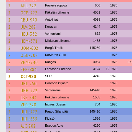
2
AEL-222
Разные города
660
1975
2
OCP-222
Käkelän Liikenne
4031
1975
2
RBU-970
Autolinjat
4099
1975
2
ULV-262
Keravan
4144
1975
2
HEU-332
Ventoniemi
672
1975
2
HEM-371
Mikkolan Liikenne
1453
1975
2
UOM-602
Borgå Trafik
145280
1975
2
OBB-202
Koiviston Oulu
1975
2
VHM-740
Kangas
4034
1975
19
2
SEB-883
Lehtosen Liikenne
4124
12.1975
2
OCT-980
SLHS
4246
1976
2
UHL-250
Porvoon kirjasto
1976
2
UHH-222
Ventoniemi
145410
1976
2
LBS-444
Pekolan Liikenne
1535
1976
2
VEC-720
Ingves Bussar
784
1976
2
UHH-222
Paavo Sillanpää
145410
1976
2
HHH-585
Kivistö
1526
1976
2
AJC-202
Espoon Auto
4290
1976