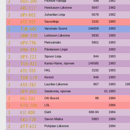
2
UOS-200
Разные города
698
1982
2
ARC-112
Heiskasen Liikenne
5647
1982
2
UPJ-802
Juhanilan Linja
5678
1982
2
ATC-305
Savonlinja
3192
1983
2
TUK-600
Varsinais-Suomi
146659
1983
2
URM-509
Lehtosen Liikenne
5830
1983
2
UPV-736
Pieksämäki
5801
1983
2
VMH-955
Päntäneen Linjat
1983
2
UPS-222
Sipoon Linja
844
1983
2
TUS-922
Kanta-Häme, прочие
146585
1983
2
ATC-305
HKL
3192
1983
2
TOB-179
Kivistö
846
1983
2
ASS-282
Laurilan Liikenne
867
1983
19
2
UPP-802
Satakunta, прочие
01.1983
2
HSJ-502
OK-Bussit
88
1984
2
HTO-700
LSL
1984
2
KJC-800
Dahl
698-84
1984
2
KKC-728
Savon Matka
5983
1984
2
ATT-622
Pohjolan Liikenne
1984