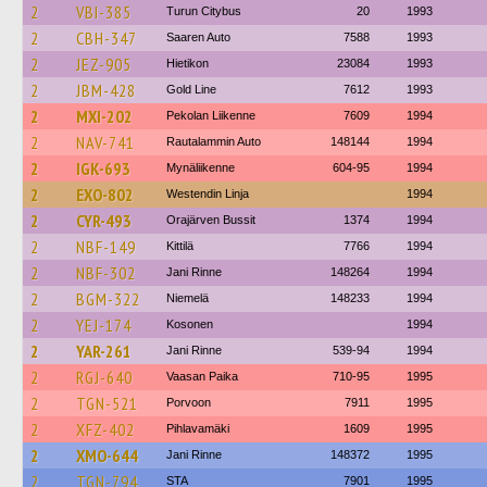
2
VBI-385
Turun Citybus
20
1993
2
CBH-347
Saaren Auto
7588
1993
2
JEZ-905
Hietikon
23084
1993
2
JBM-428
Gold Line
7612
1993
2
MXI-202
Pekolan Liikenne
7609
1994
2
NAV-741
Rautalammin Auto
148144
1994
2
IGK-693
Mynäliikenne
604-95
1994
2
EXO-802
Westendin Linja
1994
2
CYR-493
Orajärven Bussit
1374
1994
2
NBF-149
Kittilä
7766
1994
2
NBF-302
Jani Rinne
148264
1994
2
BGM-322
Niemelä
148233
1994
2
YEJ-174
Kosonen
1994
2
YAR-261
Jani Rinne
539-94
1994
2
RGJ-640
Vaasan Paika
710-95
1995
2
TGN-521
Porvoon
7911
1995
2
XFZ-402
Pihlavamäki
1609
1995
2
XMO-644
Jani Rinne
148372
1995
2
TGN-794
STA
7901
1995