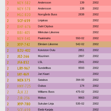
2
NEY-582
Andersson
139
2002
2
NEY-578
Andersson
138
2002
2
MLC-820
Norrgårds Buss
2838
2002
2
SCF-659
Linjakas
2002
2
BHF-676
Dahl Citybus
2002
2
BBI-405
Mikkolan Liikenne
2002
2
NEY-541
Paakinaho
550-02
2002
2
XYP-742
Elimäen Liikenne
542-02
2002
2
BZU-402
Koiviston Oulu
2851
2002
2
JEZ-266
Muurinen
2807
2002
2
JFA-852
LSL
2841
2002
2
LRY-967
Sundellbus
9593
2002
2
IAY-469
Jari Kaari
2002
2
NEX-375
Satabus
394-00
2002
2
HNY-725
Oubus
174
2002
2
ÅLK 22
Williams Buss
475-02
2002
2
ZJR-236
Mobus
9663
2002
2
XYP-780
Sukulan Linja
535-02
2002
2
SCF-659
Etelä-Karjala
2002