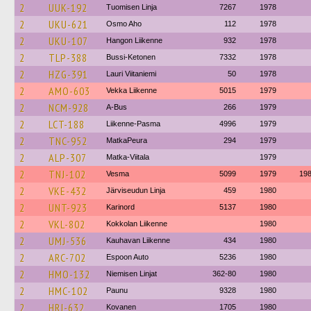
2
UUK-192
Tuomisen Linja
7267
1978
2
UKU-621
Osmo Aho
112
1978
2
UKU-107
Hangon Liikenne
932
1978
2
TLP-388
Bussi-Ketonen
7332
1978
2
HZG-391
Lauri Viitaniemi
50
1978
2
AMO-603
Vekka Liikenne
5015
1979
2
NCM-928
A-Bus
266
1979
2
LCT-188
Liikenne-Pasma
4996
1979
2
TNC-952
MatkaPeura
294
1979
2
ALP-307
Matka-Viitala
1979
2
TNJ-102
Vesma
5099
1979
19
2
VKE-432
Järviseudun Linja
459
1980
2
UNT-923
Karinord
5137
1980
2
VKL-802
Kokkolan Liikenne
1980
2
UMJ-536
Kauhavan Liikenne
434
1980
2
ARC-702
Espoon Auto
5236
1980
2
HMO-132
Niemisen Linjat
362-80
1980
2
HMC-102
Paunu
9328
1980
2
HRJ-632
Kovanen
1705
1980