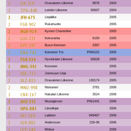
2
JJA-219
Oravaisten Liikenne
9976
2004
2
TPG-848
Leiniön Liikenne
50607
2004
2
JFH-675
Linjaliike
2005
2
FGR-902
Rukahuolto
2005
2
NGB-924
Kymen Charterline
2005
2
LLU-221
Koivuranta
6150
2005
2
EVY-297
Bussi-Ketonen
3397
2005
2
ENA-742
Koiviston Tre
P056152
2005
2
FGX-534
Hyvinkään Liikenne
50628
2005
2
NNG-592
Kosonen
2005
2
YGE-757
Joensuun Linja
2005
2
XLZ-815
Oravaisten Liikenne
130174
2005
2
MNU-998
Niskanen
3781
2006
2
CNX-167
Hakalan Liikenne
3524
2006
2
AHZ-551
Mustajärven
P061441
2006
2
HPG-885
Länsilinjat
2006
2
AEI-260
Laitinen
949497
2006
2
JGX-802
Andersson
226-06
2006
2
LEY-549
Mobus
2006