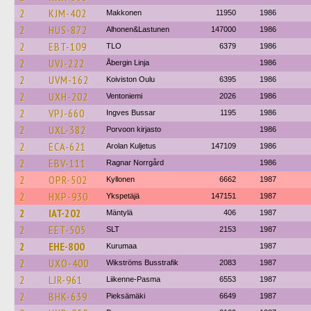
2
KJM-402
Makkonen
11950
1986
2
HUS-872
Alhonen&Lastunen
147000
1986
2
EBT-109
TLO
6379
1986
2
UVJ-222
Åbergin Linja
1986
2
UVM-162
Koiviston Oulu
6395
1986
2
UXH-202
Ventoniemi
2026
1986
2
VPJ-660
Ingves Bussar
1195
1986
2
UXL-382
Porvoon kirjasto
1986
2
ECA-621
Arolan Kuljetus
147109
1986
2
EBV-111
Ragnar Norrgård
1986
2
OPR-502
Kyllonen
6662
1987
2
HXP-930
Ykspetäjä
147151
1987
2
IAT-202
Mäntylä
406
1987
2
EET-505
SLT
2153
1987
2
EHE-800
Kurumaa
1987
2
UXO-400
Wikströms Busstrafik
2083
1987
2
LJR-961
Liikenne-Pasma
6553
1987
2
BHK-639
Pieksämäki
6649
1987