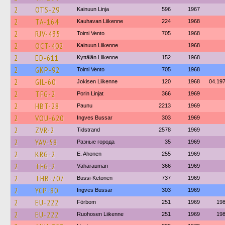
2
OTS-29
Kainuun Linja
596
1967
2
TA-164
Kauhavan Liikenne
224
1968
2
RJV-435
Toimi Vento
705
1968
2
OCT-402
Kainuun Liikenne
1968
2
ED-611
Kyttälän Liikenne
152
1968
2
GKP-92
Toimi Vento
705
1968
2
GIL-60
Jokisen Liikenne
120
1968
04.19
2
TFG-2
Porin Linjat
366
1969
2
HBT-28
Paunu
2213
1969
2
VOU-620
Ingves Bussar
303
1969
2
ZVR-2
Tidstrand
2578
1969
2
YAV-58
Разные города
35
1969
2
KRG-2
E. Ahonen
255
1969
2
TFG-2
Vähärauman
366
1969
2
THB-707
Bussi-Ketonen
737
1969
2
YCP-80
Ingves Bussar
303
1969
2
EU-222
Förbom
251
1969
19
2
EU-222
Ruohosen Liikenne
251
1969
19