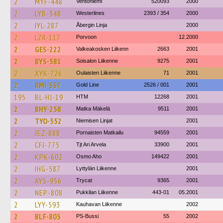
2
MYF-448
Ventoniemi
520093
2000
2
LYB-348
Westerlines
2393 / 354
2000
2
IYL-287
Åbergin Linja
2000
2
LZR-117
Porvoon
12.2000
2
GES-222
Valkeakosken Liikenn
2663
2001
2
BYS-581
Soisalon Liikenne
9275
2001
2
XYK-726
Oulaisten Liikenne
71
2001
2
RMI-337
Gold Line
2526 / 001
2001
195
BL-HJ-19
HTM
12268
2001
2
BHY-258
Matka Mäkelä
9511
2001
2
TYO-552
Niemisen Linjat
2001
2
JEZ-888
Pornaisten Matkailu
94559
2001
2
CFJ-775
Tjt Ari Arvela
33900
2001
2
KPK-602
Osmo Aho
149422
2001
2
IHG-587
Lyttylän Liikenne
2001
2
AYS-956
Trycat
9365
2001
2
NEP-808
Pukkilan Liikenne
443-01
05.2001
2
LYY-593
Kauhavan Liikenne
2002
2
BLF-803
PS-Bussi
55
2002