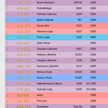
2
TXP-222
Bussi-Ketonen
146735
1984
2
USN-602
Paikallislinjat
5992
1984
2
HTC-992
Pekolan Liikenne
1042
1984
2
ATT-951
Matka Mäkelä
957
1984
2
AUS-492
Osmo Aho
6110
1985
2
AUS-414
Hämeen Linja
6107
1985
2
EAE-502
Porin Linjat
1142
1985
2
RLR-660
Toimi Vento
1985
2
HTJ-828
Soisalon Liikenne
4187
1985
2
AXA-652
Hätisen Liikenne
11915
1985
2
UUK-532
Hangon Liikenne
1190
1985
2
OMV-163
Kamusen Liikenne
4137
1985
2
OGB-622
Reissu Ruoti
10925
1985
2
HUM-292
Reissu Ruoti
10925
1985
2
HTN-202
Valkeakosken Liikenn
4185
01.1985
2
UTE-802
Sukulan Linja
6185
04.1985
2
XJS-900
Astor
1986
2
UXL-382
Porvoon
1986
2
KKH-595
Svanbäck
816-86
1986