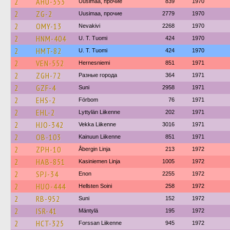
2
AHU-353
Uusimaa, прочие
839
1970
2
ZG-2
Uusimaa, прочие
2779
1970
2
OMY-13
Nevakivi
2268
1970
2
HNM-404
U. T. Tuomi
424
1970
2
HMT-82
U. T. Tuomi
424
1970
2
VEN-552
Hernesniemi
851
1971
2
ZGH-72
Разные города
364
1971
2
GZF-4
Suni
2958
1971
2
EHS-2
Förbom
76
1971
2
EHL-2
Lyttylän Liikenne
202
1971
2
HJO-342
Vekka Liikenne
3016
1971
2
OB-103
Kainuun Liikenne
851
1971
2
ZPH-10
Åbergin Linja
213
1972
2
HAB-851
Kasiniemen Linja
1005
1972
2
SPJ-34
Enon
2255
1972
2
HUO-444
Hellsten Soini
258
1972
2
RB-952
Suni
152
1972
2
ISR-41
Mäntylä
195
1972
2
HCT-325
Forssan Liikenne
945
1972