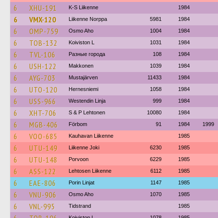
6
XHU-191
K-S Liikenne
1984
6
VMX-120
Liikenne Norppa
5981
1984
6
OMP-759
Osmo Aho
1004
1984
6
TOB-132
Koiviston L
1031
1984
6
TVL-106
Разные города
108
1984
6
USH-122
Makkonen
1039
1984
6
AYG-703
Mustajärven
11433
1984
6
UTO-120
Hernesniemi
1058
1984
6
USS-966
Westendin Linja
999
1984
6
XHT-706
S & P Lehtonen
10080
1984
6
MGB-406
Förbom
91
1984
1999
6
VOO-685
Kauhavan Liikenne
1985
6
UTU-149
Liikenne Joki
6230
1985
6
UTU-148
Porvoon
6229
1985
6
ASS-122
Lehtosen Liikenne
6112
1985
6
EAE-806
Porin Linjat
1147
1985
6
VNU-906
Osmo Aho
1070
1985
6
VNL-995
Tidstrand
1985
Koiviston L
1078
1985