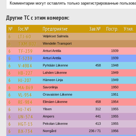
Комментарии могут оставлять только зарегистрированные пользов
Другие ТС с этим номером:
№
Гос.№
Предприятие
Зав.№
Постр.
Утил.
6
LTJ-60
Veljekset Salmela
6
TXM-802
Wendelin Transport
6
TF-239
Artturi Anttila
1939
6
T-5239
Artturi Anttila
1939
6
V-4984
Pyhtään Liikenne
458
1948
6
HB-227
Lahden Liikenne
1949
6
HJ-207
Hämeen Linja
1949
6
MA-869
Savonlinja
1950
6
VL-954
Oravaisten Liikenne
1951
6
RE-984
Elimäen Liikenne
458
1954
6
HJ-745
Ylisen
312
1955
6
UN-574
Ampers
441
1955
6
HGT-15
Pekolan Liikenne
413
1955
6
BX-734
Norrgård
236 / 71
1956