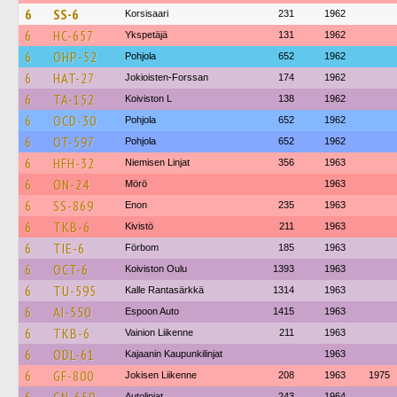
6
SS-6
Korsisaari
231
1962
6
HC-657
Ykspetäjä
131
1962
6
OHP-52
Pohjola
652
1962
6
HAT-27
Jokioisten-Forssan
174
1962
6
TA-152
Koiviston L
138
1962
6
OCD-30
Pohjola
652
1962
6
OT-597
Pohjola
652
1962
6
HFH-32
Niemisen Linjat
356
1963
6
ON-24
Mörö
1963
6
SS-869
Enon
235
1963
6
TKB-6
Kivistö
211
1963
6
TIE-6
Förbom
185
1963
6
OCT-6
Koiviston Oulu
1393
1963
6
TU-595
Kalle Rantasärkkä
1314
1963
6
AI-550
Espoon Auto
1415
1963
6
TKB-6
Vainion Liikenne
211
1963
6
ODL-61
Kajaanin Kaupunkilinjat
1963
6
GF-800
Jokisen Liikenne
208
1963
1975
Autolinjat
243
1964