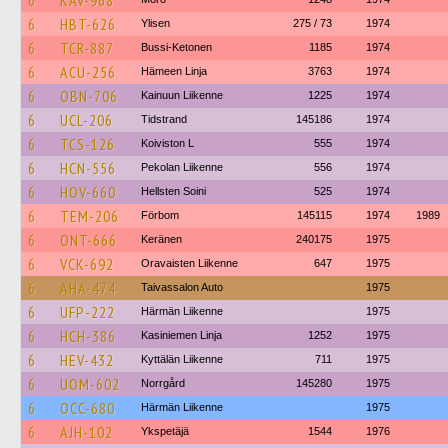
6
KAV-968
6
HBT-626
Ylisen
275 / 73
1974
6
TCR-887
Bussi-Ketonen
1185
1974
6
ACU-256
Hämeen Linja
3763
1974
6
OBN-706
Kainuun Liikenne
1225
1974
6
UCL-206
Tidstrand
145186
1974
6
TCS-126
Koiviston L
555
1974
6
HCN-556
Pekolan Liikenne
556
1974
6
HOV-660
Hellsten Soini
525
1974
6
TEM-206
Förbom
145115
1974
1989
6
ONT-666
Keränen
240175
1975
6
VCK-692
Oravaisten Liikenne
647
1975
6
AHA-474
Taivassalon Auto
1975
6
UFP-222
Härmän Liikenne
1975
6
HCH-386
Kasiniemen Linja
1252
1975
6
HEV-432
Kyttälän Liikenne
711
1975
6
UOM-602
Norrgård
145280
1975
6
OCC-680
Härmän Liikenne
1975
6
AJH-102
Ykspetäjä
1544
1976