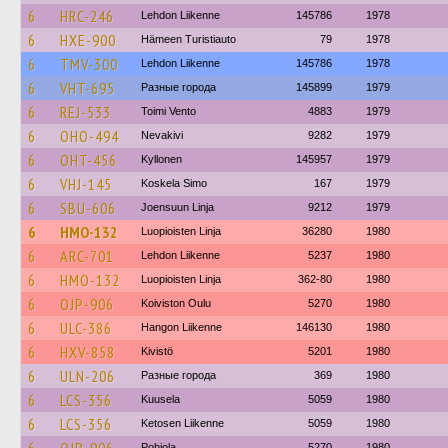
6
HRC-246
Lehdon Liikenne
145786
1978
6
HXE-900
Hämeen Turistiauto
79
1978
6
TMV-300
Lehdon Liikenne
145786
1978
6
VHT-695
Разные города
145899
1979
6
REJ-533
Toimi Vento
4883
1979
6
OHO-494
Nevakivi
9282
1979
6
OHT-456
Kyllonen
145957
1979
6
VHJ-145
Koskela Simo
167
1979
6
SBU-606
Joensuun Linja
9212
1979
6
HMO-132
Luopioisten Linja
36280
1980
6
ARC-701
Lehdon Liikenne
5237
1980
6
HMO-132
Luopioisten Linja
362-80
1980
6
OJP-906
Koiviston Oulu
5270
1980
6
ULC-386
Hangon Liikenne
146130
1980
6
HXV-858
Kivistö
5201
1980
6
ULN-206
Разные города
369
1980
6
LCS-356
Kuusela
5059
1980
6
LCS-356
Ketosen Liikenne
5059
1980
Pohjola
5270
1980