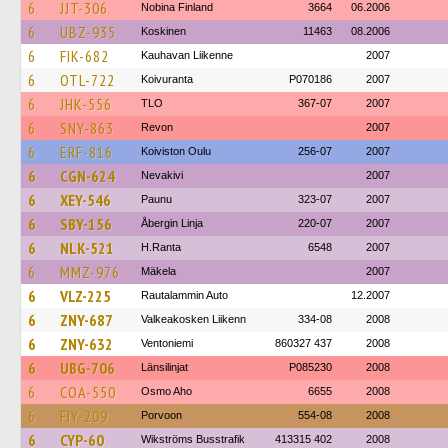
6
JJT-306
Nobina Finland
3664
06.2006
6
UBZ-935
Koskinen
11463
08.2006
6
FIK-682
Kauhavan Liikenne
2007
6
OTL-722
Koivuranta
P070186
2007
6
JHK-556
TLO
367-07
2007
6
SNY-863
Revon
2007
6
ERF-816
Koiviston Oulu
256-07
2007
6
CGN-624
Nevakivi
2007
6
XEY-546
Paunu
323-07
2007
6
SBY-156
Åbergin Linja
220-07
2007
6
NLK-521
H.Ranta
6548
2007
6
MMZ-976
Mäkela
2007
6
VLZ-225
Rautalammin Auto
12.2007
6
ZNY-687
Valkeakosken Liikenn
334-08
2008
6
ZNY-632
Ventoniemi
860327 437
2008
6
UBG-706
Länsilinjat
P085230
2008
6
COA-550
Osmo Aho
6655
2008
6
FIY-209
Porvoon
554-08
2008
6
CYP-60
Wikströms Busstrafik
413315 402
2008