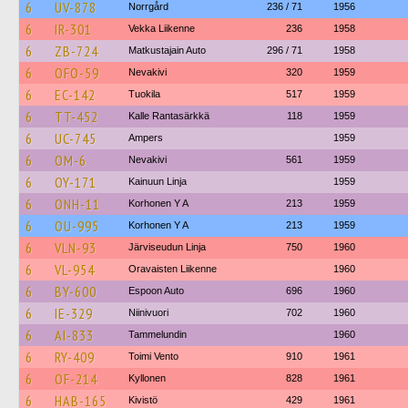
6
UV-878
Norrgård
236 / 71
1956
6
IR-301
Vekka Liikenne
236
1958
6
ZB-724
Matkustajain Auto
296 / 71
1958
6
OFO-59
Nevakivi
320
1959
6
EC-142
Tuokila
517
1959
6
TT-452
Kalle Rantasärkkä
118
1959
6
UC-745
Ampers
1959
6
OM-6
Nevakivi
561
1959
6
OY-171
Kainuun Linja
1959
6
ONH-11
Korhonen Y A
213
1959
6
OU-995
Korhonen Y A
213
1959
6
VLN-93
Järviseudun Linja
750
1960
6
VL-954
Oravaisten Liikenne
1960
6
BY-600
Espoon Auto
696
1960
6
IE-329
Niinivuori
702
1960
6
AI-833
Tammelundin
1960
6
RY-409
Toimi Vento
910
1961
6
OF-214
Kyllonen
828
1961
6
HAB-165
Kivistö
429
1961