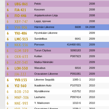
6
UBG-861
Pekki
2008
6
FJA-421
Kosonen
2008
6
FIO-446
Anjalankosken Linja
2008
6
XBY-747
Lappi, прочие
2008
6
VVA-906
Härmän Liikenne
6608
04.2008
6
YHJ-486
Hyvinkään Liikenne
2009
6
LMC-513
Sundellbus
6641
2009
6
NKK-556
Porvoon
414468 691
2009
6
GLM-589
Turun Citybus
S090183
2009
6
CKN-633
Kutilan
P087923
2009
6
AOY-343
Matka-Niinimäki
2009
6
LOH-330
Wasabus
6816
2009
6
JJA-222
Oravaisten Liikenne
P091081
2009
6
YVR-153
Liikenne Seppälä
1085-1
2010
6
YIZ-560
Ikaalisten Auto
P107023
2010
6
BOB-250
Mynäliikenne
415752
2010
6
MNP-306
Lauhamo
P097414
2010
6
NNE-993
Y. Makkonen
1010-6
2010
Oravaisten Liikenne
1036-1
2010