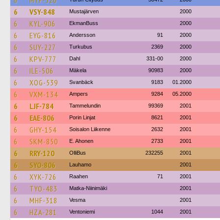
6
MYF-526
6
VSY-848
Mustajärven
2000
6
KYL-906
EkmanBuss
2000
6
EYG-816
Andersson
91
2000
6
SUY-227
Turkubus
2369
2000
6
KPV-777
Dahl
331-00
2000
6
ILE-506
Mäkela
90983
2000
6
XOG-539
Svanbäck
9183
01.2000
6
VXM-134
Ampers
9284
05.2000
6
LJF-784
Tammelundin
99369
2001
6
EAE-806
Porin Linjat
8621
2001
6
GHY-154
Soisalon Liikenne
2632
2001
6
SKM-850
E. Ahonen
2733
2001
6
RRY-120
OlliBus
232255
2001
6
SYO-806
Lauhamo
2001
6
XYK-726
Raahen
71
2001
6
TYO-483
Matka-Niinimäki
2001
6
MHF-318
Vesma
2001
6
HZA-281
Ventoniemi
1044
2001