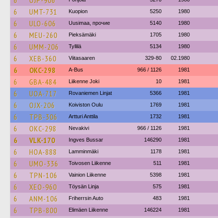
6
OJP-906
6
UMT-731
Kuopion
5250
1980
6
ULO-606
Uusimaa, прочие
5140
1980
6
MEU-260
Pieksämäki
1705
1980
6
UMM-206
Tyllilä
5134
1980
6
XEB-360
Viitasaaren
329-80
02.1980
6
OKC-298
A-Bus
966 / 1126
1981
6
GBA-484
Liikenne Joki
10
1981
6
UOA-717
Rovaniemen Linjat
5366
1981
6
OJX-206
Koiviston Oulu
1769
1981
6
TPB-306
Artturi Anttila
1732
1981
6
OKC-298
Nevakivi
966 / 1126
1981
6
VLK-170
Ingves Bussar
146290
1981
6
HOA-888
Lamminmäki
1178
1981
6
UMO-336
Toivosen Liikenne
511
1981
6
TPN-106
Vainion Liikenne
5398
1981
6
XEO-960
Töysän Linja
575
1981
6
ANM-106
Friherrsin Auto
483
1981
6
TPB-800
Elimäen Liikenne
146224
1981