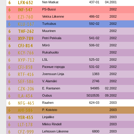
6
LFX-652
Net-Matkat
437-01
04.2001
6
INF-547
PS-Bussi
2002
6
EZI-760
Vekka Liikenne
486-02
2002
6
KLU-167
Turkubus
592-02
2002
6
THF-262
Muurinen
2002
6
XYP-789
Petri Pekkala
541-02
2002
6
CFJ-814
Mörö
506-02
2002
6
KCY-766
Rukahuolto
2002
6
XYP-712
LSL
525-02
2002
6
CFJ-858
Разные города
531-02
2002
6
RTF-416
Joensuun Linja
1383
2002
6
SEF-586
V. Alamäki
2746
2002
6
CZK-206
E. Rantanen
94985
02.2002
6
ILA-434
Oubus
S010535
09.2002
6
NFG-465
Raahen
624-03
2003
6
AHI-386
P. Koivisto
2003
6
YER-435
Linjaliike
2003
6
LLT-178
Mikko Rindell
2003
6
CFZ-999
Lehtosen Liikenne
6800
2003