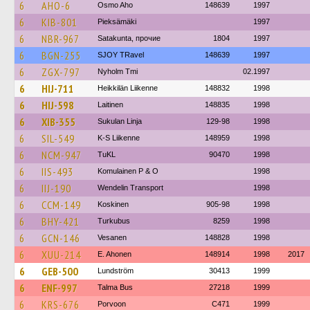
6
AHO-6
Osmo Aho
148639
1997
6
KIB-801
Pieksämäki
1997
6
NBR-967
Satakunta, прочие
1804
1997
6
BGN-255
SJOY TRavel
148639
1997
6
ZGX-797
Nyholm Tmi
02.1997
6
HIJ-711
Heikkilän Liikenne
148832
1998
6
HIJ-598
Laitinen
148835
1998
6
XIB-355
Sukulan Linja
129-98
1998
6
SIL-549
K-S Liikenne
148959
1998
6
NCM-947
TuKL
90470
1998
6
IIS-493
Komulainen P & O
1998
6
IIJ-190
Wendelin Transport
1998
6
CCM-149
Koskinen
905-98
1998
6
BHY-421
Turkubus
8259
1998
6
GCN-146
Vesanen
148828
1998
6
XUU-214
E. Ahonen
148914
1998
2017
6
GEB-500
Lundström
30413
1999
6
ENF-997
Talma Bus
27218
1999
6
KRS-676
Porvoon
C471
1999