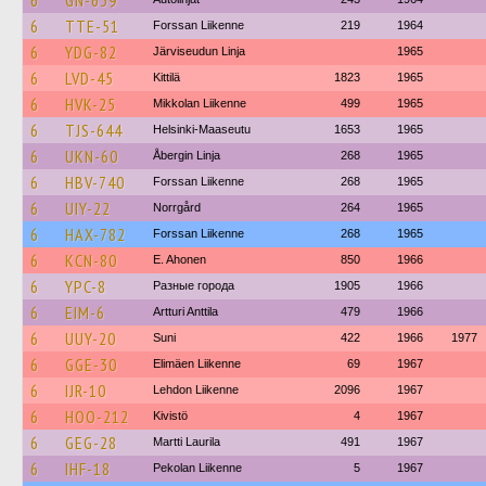
6
GN-659
6
TTE-51
Forssan Liikenne
219
1964
6
YDG-82
Järviseudun Linja
1965
6
LVD-45
Kittilä
1823
1965
6
HVK-25
Mikkolan Liikenne
499
1965
6
TJS-644
Helsinki-Maaseutu
1653
1965
6
UKN-60
Åbergin Linja
268
1965
6
HBV-740
Forssan Liikenne
268
1965
6
UIY-22
Norrgård
264
1965
6
HAX-782
Forssan Liikenne
268
1965
6
KCN-80
E. Ahonen
850
1966
6
YPC-8
Разные города
1905
1966
6
EIM-6
Artturi Anttila
479
1966
6
UUY-20
Suni
422
1966
1977
6
GGE-30
Elimäen Liikenne
69
1967
6
IJR-10
Lehdon Liikenne
2096
1967
6
HOO-212
Kivistö
4
1967
6
GEG-28
Martti Laurila
491
1967
6
IHF-18
Pekolan Liikenne
5
1967