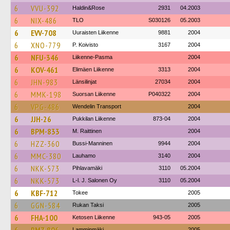
6
VVU-392
Haldin&Rose
2931
04.2003
6
NIX-486
TLO
S030126
05.2003
6
EVV-708
Uuraisten Liikenne
9881
2004
6
XNO-779
P. Koivisto
3167
2004
6
NFU-346
Liikenne-Pasma
2004
6
KOV-461
Elimäen Liikenne
3313
2004
6
JHN-983
Länsilinjat
27034
2004
6
MMK-198
Suorsan Liikenne
P040322
2004
6
VPG-486
Wendelin Transport
2004
6
JJH-26
Pukkilan Liikenne
873-04
2004
6
BPM-833
M. Raittinen
2004
6
HZZ-360
Bussi-Manninen
9944
2004
6
MMC-380
Lauhamo
3140
2004
6
NKK-573
Pihlavamäki
3110
05.2004
6
NKK-573
L-l. J. Salonen Oy
3110
05.2004
6
KBF-712
Tokee
2005
6
GGN-584
Rukan Taksi
2005
6
FHA-100
Ketosen Liikenne
943-05
2005
Lamminmäki
2005