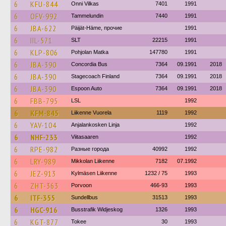
6
KFU-844
Onni Vilkas
7401
1991
6
OFV-992
Tammelundin
7440
1991
6
JBA-622
Päijät-Häme, прочие
1991
6
IIL-571
SLT
22215
1991
6
KLP-806
Pohjolan Matka
147780
1991
6
JBA-390
Concordia Bus
7364
09.1991
2018
6
JBA-390
Stagecoach Finland
7364
09.1991
2018
6
JBA-390
Espoon Auto
7364
09.1991
2018
6
FBB-795
LSL
1992
6
KFM-845
Liikenne Vuorela
1119
1992
6
YAV-104
Anjalankosken Linja
1992
6
NHF-233
Viitasaaren
1992
6
RPE-982
Разные города
40992
1992
6
LRY-989
Mikkolan Liikenne
7182
07.1992
6
JEZ-913
Kylmäsen Liikenne
1232 / 75
1993
6
ZHT-363
Porvoon
466-93
1993
6
ITF-355
Sundellbus
31513
1993
6
HGC-916
Busstrafik Widjeskog
1326
1993
6
KGT-877
Tokee
30
1993