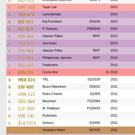
6
IOO-221
6
KMT-888
Tapio Lae
2010
6
TRZ-474
Lamminmäki
2010
6
XVE-635
Kaj Forsblom
254156
2010
6
VVJ-424
P. Koivisto
P085944
2010
6
ZJH-466
Vaasan Paika
9047
2010
6
YVO-875
Jari Kaari
2010
6
ZJH-466
Vaasan Paika
9047
2010
6
ZJH-466
Pohjanmaa, прочие
9047
2010
6
SKL-107
Paakinaho
2010
6
KPA-206
Osmo Aho
01.2010
6
MKK-826
TKL
S110109
2011
6
SXY-400
Bussi-Manninen
255032
2011
6
LMN-122
Ruka Charter
111909
2011
6
CKU-968
Muurinen
P110364
2011
6
CLP-999
M. Raittinen
P100433
2011
6
VVB-241
Rytkönen
2011
6
ÅLA 7319
Axbuss
416456
2011
6
LZH-774
Invataksi Niemi
567415
2011