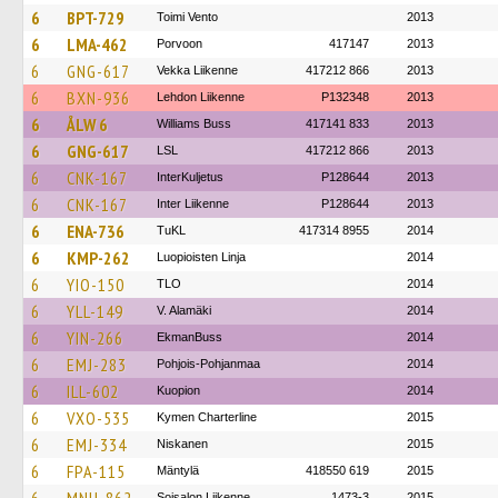
6
BPT-729
Toimi Vento
2013
6
LMA-462
Porvoon
417147
2013
6
GNG-617
Vekka Liikenne
417212 866
2013
6
BXN-936
Lehdon Liikenne
P132348
2013
6
ÅLW 6
Williams Buss
417141 833
2013
6
GNG-617
LSL
417212 866
2013
6
CNK-167
InterKuljetus
P128644
2013
6
CNK-167
Inter Liikenne
P128644
2013
6
ENA-736
TuKL
417314 8955
2014
6
KMP-262
Luopioisten Linja
2014
6
YIO-150
TLO
2014
6
YLL-149
V. Alamäki
2014
6
YIN-266
EkmanBuss
2014
6
EMJ-283
Pohjois-Pohjanmaa
2014
6
ILL-602
Kuopion
2014
6
VXO-535
Kymen Charterline
2015
6
EMJ-334
Niskanen
2015
6
FPA-115
Mäntylä
418550 619
2015
Soisalon Liikenne
1473-3
2015