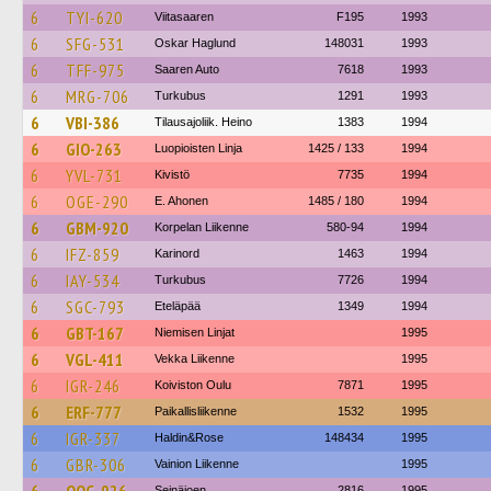
6
TYI-620
Viitasaaren
F195
1993
6
SFG-531
Oskar Haglund
148031
1993
6
TFF-975
Saaren Auto
7618
1993
6
MRG-706
Turkubus
1291
1993
6
VBI-386
Tilausajoliik. Heino
1383
1994
6
GIO-263
Luopioisten Linja
1425 / 133
1994
6
YVL-731
Kivistö
7735
1994
6
OGE-290
E. Ahonen
1485 / 180
1994
6
GBM-920
Korpelan Liikenne
580-94
1994
6
IFZ-859
Karinord
1463
1994
6
IAY-534
Turkubus
7726
1994
6
SGC-793
Eteläpää
1349
1994
6
GBT-167
Niemisen Linjat
1995
6
VGL-411
Vekka Liikenne
1995
6
IGR-246
Koiviston Oulu
7871
1995
6
ERF-777
Paikallisliikenne
1532
1995
6
IGR-337
Haldin&Rose
148434
1995
6
GBR-306
Vainion Liikenne
1995
Seinäjoen
2816
1995