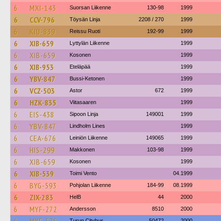
6
MXI-143
Suorsan Liikenne
130-98
1999
6
CCV-796
Töysän Linja
2208 / 270
1999
6
KIU-839
Reissu Ruoti
192-99
1999
6
XIB-659
Lyttylän Liikenne
1999
6
XIB-659
Kosonen
1999
6
XIB-953
Eteläpää
1999
6
YBV-847
Bussi-Ketonen
1999
6
VCZ-503
Astor
672
1999
6
HZK-835
Viitasaaren
1999
6
EIS-438
Sipoon Linja
149001
1999
6
YBV-847
Lindholm Lines
1999
6
CEA-676
Leiniön Liikenne
149065
1999
6
HIS-299
Makkonen
103-98
1999
6
XIB-659
Kosonen
1999
6
XIB-539
Toimi Vento
04.1999
6
BYG-593
Pohjolan Liikenne
184-99
08.1999
6
ZIX-283
HelB
44
2000
6
MYF-272
Andersson
8510
2000
Turun Citybus
50472
2000