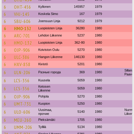
6
OHT-456
Kyllonen
145957
1979
6
VHJ-145
Koskela Simo
167
1979
6
SBU-606
Joensuun Linja
9212
1979
6
HMO-132
Luopioisten Linja
36280
1980
6
ARC-701
Lehdon Liikenne
5237
1980
6
HMO-132
Luopioisten Linja
362-80
1980
6
OJP-906
Koiviston Oulu
5270
1980
6
ULC-386
Hangon Liikenne
146130
1980
6
HXV-858
Kivistö
5201
1980
Sillan
6
ULN-206
Разные города
369
1980
Paavo
6
LCS-356
Kuusela
5059
1980
Ketosen
6
LCS-356
5059
1980
Liikenne
6
OJP-906
Pohjola
5270
1980
6
UMT-731
Kuopion
5250
1980
Uusimaa,
Nurmi
6
ULO-606
5140
1980
прочие
Liiken
6
MEU-260
Pieksämäki
1705
1980
6
UMM-206
Tyllilä
5134
1980