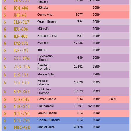
6
EKA-735
Finland
6
ICN-486
Mäkela
1989
6
JNK-66
Osmo Aho
6977
1989
6
ELN-517
Oras Liikenne
724
1989
6
IEU-606
Mäntylä
1989
6
IEP-406
Hämeen Linja
581
1989
6
EYZ-671
Kyllonen
147488
1989
6
ICN-486
Tokee
1989
Hyvinkään
6
ZEC-896
639
1989
Liikenne
Ragnar
6
ZBX-296
13181
1989
Norrgård
6
EJX-156
Matka-Autot
1989
Ketosen
6
SJT-830
15828
1989
Liikenne
Pakkalan
6
BNV-868
15929
1989
Liikenne
6
XLK-845
Savon Matka
643
1989
2001
6
MJP-678
Pieksämäki
13704
02.1989
6
NFU-796
Veolia Finland
813
1990
6
NFU-796
Connex Finland
813
1990
6
MKC-420
MatkaPeura
30178
1990