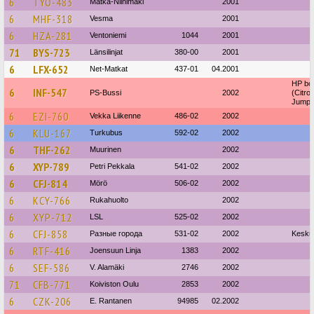
6
TYO-483
Matka-Niinimäki
2001
6
MHF-318
Vesma
2001
6
HZA-281
Ventoniemi
1044
2001
71
BYS-723
Länsilinjat
380-00
2001
6
LFX-652
Net-Matkat
437-01
04.2001
HP bo
6
INF-547
PS-Bussi
2002
(Citro
Jumpe
6
EZI-760
Vekka Liikenne
486-02
2002
6
KLU-167
Turkubus
592-02
2002
6
THF-262
Muurinen
2002
6
XYP-789
Petri Pekkala
541-02
2002
6
CFJ-814
Mörö
506-02
2002
6
KCY-766
Rukahuolto
2002
6
XYP-712
LSL
525-02
2002
6
CFJ-858
Разные города
531-02
2002
Keskus
6
RTF-416
Joensuun Linja
1383
2002
6
SEF-586
V. Alamäki
2746
2002
71
CFB-771
Koiviston Oulu
2853
2002
6
CZK-206
E. Rantanen
94985
02.2002