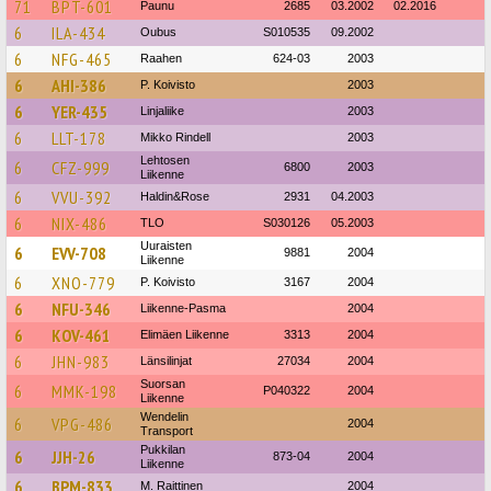
71
BPT-601
Paunu
2685
03.2002
02.2016
6
ILA-434
Oubus
S010535
09.2002
6
NFG-465
Raahen
624-03
2003
6
AHI-386
P. Koivisto
2003
6
YER-435
Linjaliike
2003
6
LLT-178
Mikko Rindell
2003
Lehtosen
6
CFZ-999
6800
2003
Liikenne
6
VVU-392
Haldin&Rose
2931
04.2003
6
NIX-486
TLO
S030126
05.2003
Uuraisten
6
EVV-708
9881
2004
Liikenne
6
XNO-779
P. Koivisto
3167
2004
6
NFU-346
Liikenne-Pasma
2004
6
KOV-461
Elimäen Liikenne
3313
2004
6
JHN-983
Länsilinjat
27034
2004
Suorsan
6
MMK-198
P040322
2004
Liikenne
Wendelin
6
VPG-486
2004
Transport
Pukkilan
6
JJH-26
873-04
2004
Liikenne
6
BPM-833
M. Raittinen
2004