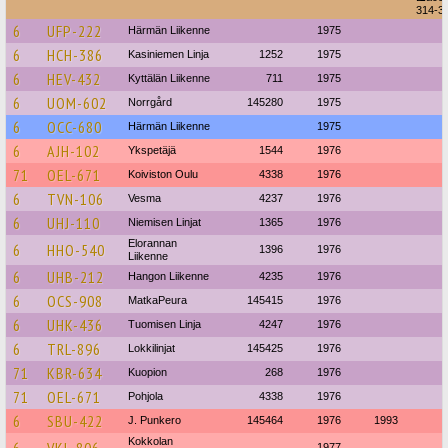
314-3
6
UFP-222
Härmän Liikenne
1975
6
HCH-386
Kasiniemen Linja
1252
1975
6
HEV-432
Kyttälän Liikenne
711
1975
6
UOM-602
Norrgård
145280
1975
6
OCC-680
Härmän Liikenne
1975
6
AJH-102
Ykspetäjä
1544
1976
71
OEL-671
Koiviston Oulu
4338
1976
6
TVN-106
Vesma
4237
1976
6
UHJ-110
Niemisen Linjat
1365
1976
Elorannan
6
HHO-540
1396
1976
Liikenne
6
UHB-212
Hangon Liikenne
4235
1976
6
OCS-908
MatkaPeura
145415
1976
6
UHK-436
Tuomisen Linja
4247
1976
6
TRL-896
Lokkilinjat
145425
1976
71
KBR-634
Kuopion
268
1976
71
OEL-671
Pohjola
4338
1976
6
SBU-422
J. Punkero
145464
1976
1993
Kokkolan
1977