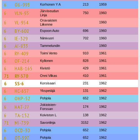
6
OU-995
Korhonen Y A
213
1959
Järviseudun
6
VLN-93
750
1960
Linja
Oravaisten
6
VL-954
1960
Liikenne
6
BY-600
Espoon Auto
696
1960
6
IE-329
Niinivuori
702
1960
6
AI-833
Tammelundin
1960
6
RY-409
Toimi Vento
910
1961
6
OF-214
Kyllonen
828
1961
6
HAB-165
Kivistö
429
1961
71
RY-370
Onni Vilkas
410
1961
6
SS-6
Korsisaari
231
1962
6
HC-657
Ykspetäjä
131
1962
6
OHP-52
Pohjola
652
1962
Jokioisten-
6
HAT-27
174
1962
Forssan
6
TA-152
Koiviston L
138
1962
71
MI-739
Savonlinja
3152
1962
6
OCD-30
Pohjola
652
1962
6
OT-597
Pohjola
652
1962