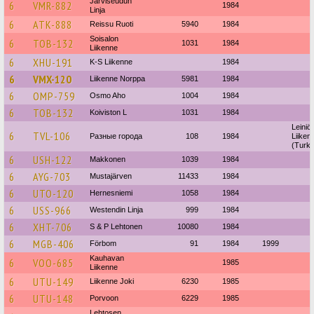
Järviseudun
6
VMR-882
1984
Linja
6
ATK-888
Reissu Ruoti
5940
1984
Soisalon
6
TOB-132
1031
1984
Liikenne
6
XHU-191
K-S Liikenne
1984
6
VMX-120
Liikenne Norppa
5981
1984
6
OMP-759
Osmo Aho
1004
1984
6
TOB-132
Koiviston L
1031
1984
Leiniö
6
TVL-106
Разные города
108
1984
Liiken
(Turku
6
USH-122
Makkonen
1039
1984
6
AYG-703
Mustajärven
11433
1984
6
UTO-120
Hernesniemi
1058
1984
6
USS-966
Westendin Linja
999
1984
6
XHT-706
S & P Lehtonen
10080
1984
6
MGB-406
Förbom
91
1984
1999
Kauhavan
6
VOO-685
1985
Liikenne
6
UTU-149
Liikenne Joki
6230
1985
6
UTU-148
Porvoon
6229
1985
Lehtosen