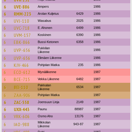
6
UVE-886
Ampers
1986
6
RMM-223
Arolan Kuljetus
6429
1986
6
UVJ-110
Wasabus
2025
1986
6
UVC-718
E. Ahonen
6499
1986
6
UVM-157
Koskinen
6390
1986
6
EBK-866
Bussi-Ketonen
6358
1986
Pukkilan
6
UVP-656
1986
Liikenne
6
UVP-656
Elimäen Liikenne
1986
6
KJV-466
Pohjolan Matka
235
1986
6
ECO-612
Mynäliikenne
1987
6
BCE-715
Vekka Liikenne
6482
1987
Pakkalan
6
BEI-110
6534
1987
Liikenne
6
ZAA-906
Pohjolan Matka
1987
6
ZAC-558
Joensuun Linja
2149
1987
6
UXX-443
Paunu
88987
1987
6
VRK-606
Osmo Aho
13176
1987
Mikkolan
6
IAO-988
943-87
1987
Liikenne