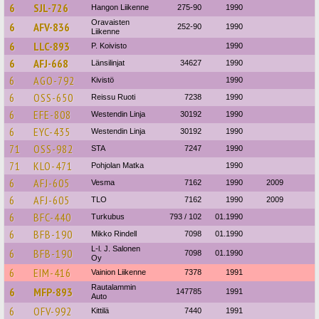
6
SJL-726
Hangon Liikenne
275-90
1990
Oravaisten
6
AFV-836
252-90
1990
Liikenne
6
LLC-893
P. Koivisto
1990
6
AFJ-668
Länsilinjat
34627
1990
6
AGO-792
Kivistö
1990
6
OSS-650
Reissu Ruoti
7238
1990
6
EFE-808
Westendin Linja
30192
1990
6
EYC-435
Westendin Linja
30192
1990
71
OSS-982
STA
7247
1990
71
KLO-471
Pohjolan Matka
1990
6
AFJ-605
Vesma
7162
1990
2009
6
AFJ-605
TLO
7162
1990
2009
6
BFC-440
Turkubus
793 / 102
01.1990
6
BFB-190
Mikko Rindell
7098
01.1990
L-l. J. Salonen
6
BFB-190
7098
01.1990
Oy
6
EIM-416
Vainion Liikenne
7378
1991
Rautalammin
6
MFP-893
147785
1991
Auto
6
OFV-992
Kittilä
7440
1991