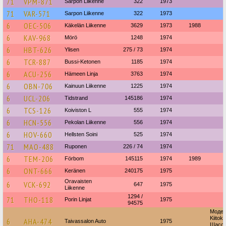
71
VPM-871
Sarpon Liikenne
322
1973
71
VAR-571
Sarpon Liikenne
322
1973
6
OEC-506
Käkelän Liikenne
3629
1973
1988
6
KAV-968
Mörö
1248
1974
6
HBT-626
Ylisen
275 / 73
1974
6
TCR-887
Bussi-Ketonen
1185
1974
6
ACU-256
Hämeen Linja
3763
1974
6
OBN-706
Kainuun Liikenne
1225
1974
6
UCL-206
Tidstrand
145186
1974
6
TCS-126
Koiviston L
555
1974
6
HCN-556
Pekolan Liikenne
556
1974
6
HOV-660
Hellsten Soini
525
1974
71
MAO-488
Ruponen
226 / 74
1974
6
TEM-206
Förbom
145115
1974
1989
6
ONT-666
Keränen
240175
1975
Oravaisten
6
VCK-692
647
1975
Liikenne
1294 /
71
THO-118
Porin Linjat
1975
94575
Модел
Kiitoko
6
AHA-474
Taivassalon Auto
1975
Шасси