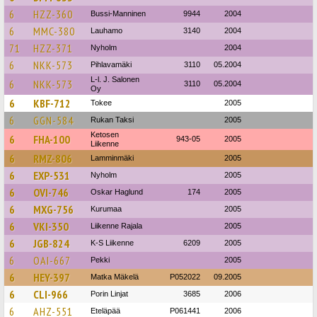
6
HZZ-360
Bussi-Manninen
9944
2004
6
MMC-380
Lauhamo
3140
2004
71
HZZ-371
Nyholm
2004
6
NKK-573
Pihlavamäki
3110
05.2004
L-l. J. Salonen
6
NKK-573
3110
05.2004
Oy
6
KBF-712
Tokee
2005
6
GGN-584
Rukan Taksi
2005
Ketosen
6
FHA-100
943-05
2005
Liikenne
6
RMZ-806
Lamminmäki
2005
6
EXP-531
Nyholm
2005
6
OVI-746
Oskar Haglund
174
2005
6
MXG-756
Kurumaa
2005
6
VKI-350
Liikenne Rajala
2005
6
JGB-824
K-S Liikenne
6209
2005
6
OAI-667
Pekki
2005
6
HEY-397
Matka Mäkelä
P052022
09.2005
6
CLI-966
Porin Linjat
3685
2006
6
AHZ-551
Eteläpää
P061441
2006