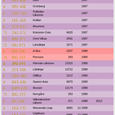
6
VRS-408
Dahl
1987
6
VRS-408
Grönberg
1987
Pulkkilan
6
OOT-703
1987
Liikenne
6
LKE-260
Kutilan
1987
6
ECO-612
Muurinen
1987
71
ZAC-171
Koiviston Oulu
6620
1987
71
RML-971
Onni Vilkas
2091
1987
71
HXJ-871
Länsilinjat
2071
1987
6
IBH-246
A-Bus
2207
1988
71
BKL-255
Porvoon
283
1988
6
AYG-695
Härmän Liikenne
13315
1988
6
ZCS-106
Lähilinjat
13722
1988
6
ZBP-460
OlliBus
2212
1988
6
BKX-696
Saaren Auto
6870
1988
6
KKM-628
Itkonen
13174
1988
71
BKL-255
Norrgård
283
1988
Valkeakosken
6
IBC-206
471
1988
2012
Liikenn
6
EKA-735
Westendin Linja
6865
12.1988
Linjebuss
6865
12.1988