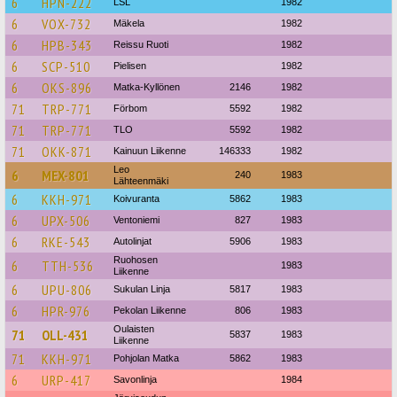
6
HPN-222
LSL
1982
6
VOX-732
Mäkela
1982
6
HPB-343
Reissu Ruoti
1982
6
SCP-510
Pielisen
1982
6
OKS-896
Matka-Kyllönen
2146
1982
71
TRP-771
Förbom
5592
1982
71
TRP-771
TLO
5592
1982
71
OKK-871
Kainuun Liikenne
146333
1982
Leo
6
MEX-801
240
1983
Lähteenmäki
6
KKH-971
Koivuranta
5862
1983
6
UPX-506
Ventoniemi
827
1983
6
RKE-543
Autolinjat
5906
1983
Ruohosen
6
TTH-536
1983
Liikenne
6
UPU-806
Sukulan Linja
5817
1983
6
HPR-976
Pekolan Liikenne
806
1983
Oulaisten
71
OLL-431
5837
1983
Liikenne
71
KKH-971
Pohjolan Matka
5862
1983
6
URP-417
Savonlinja
1984