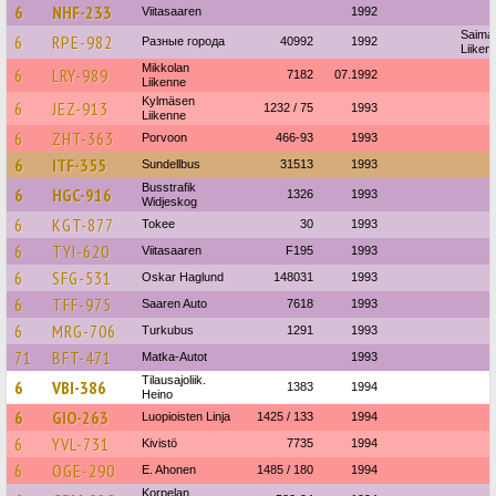
6
NHF-233
Viitasaaren
1992
Saima
6
RPE-982
Разные города
40992
1992
Liiken
Mikkolan
6
LRY-989
7182
07.1992
Liikenne
Kylmäsen
6
JEZ-913
1232 / 75
1993
Liikenne
6
ZHT-363
Porvoon
466-93
1993
6
ITF-355
Sundellbus
31513
1993
Busstrafik
6
HGC-916
1326
1993
Widjeskog
6
KGT-877
Tokee
30
1993
6
TYI-620
Viitasaaren
F195
1993
6
SFG-531
Oskar Haglund
148031
1993
6
TFF-975
Saaren Auto
7618
1993
6
MRG-706
Turkubus
1291
1993
71
BFT-471
Matka-Autot
1993
Tilausajoliik.
6
VBI-386
1383
1994
Heino
6
GIO-263
Luopioisten Linja
1425 / 133
1994
6
YVL-731
Kivistö
7735
1994
6
OGE-290
E. Ahonen
1485 / 180
1994
Korpelan