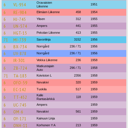
Oravaisten
6
VL-954
1951
Liikenne
6
RE-984
Elimäen Liikenne
458
1954
6
HJ-745
Ylisen
312
1955
6
UN-574
Ampers
441
1955
6
HGT-15
Pekolan Liikenne
413
1955
71
MI-739
Savonlinja
3152
1956
6
BX-734
Norrgård
236 / 71
1956
6
UV-878
Norrgård
236 / 71
1956
6
IR-301
Vekka Liikenne
236
1958
Matkustajain
6
ZB-724
296 / 71
1958
Auto
71
TA-183
Koiviston L
2356
1958
6
OFO-59
Nevakivi
320
1959
6
EC-142
Tuokila
517
1959
Kalle
6
TT-452
118
1959
Rantasärkkä
6
UC-745
Ampers
1959
6
OM-6
Nevakivi
561
1959
6
OY-171
Kainuun Linja
1959
6
ONH-11
Korhonen Y A
213
1959