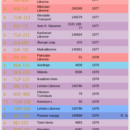
6
VKL-806
Liikenne
Mikkolan
6
HJX-247
240349
1977
Liikenne
Wendelin
6
TLM-212
145579
1977
Transport
1531 188-
6
RCV-731
Auto K. Vaisanen
1977
77
Kauhavan
6
TLU-222
145664
1977
Liikenne
6
UJA-600
Åbergin Linja
970
1977
6
UJH-701
Matkaliikenne
145661
1977
Pakkalan
6
IFR-301
51
1978
Liikenne
6
REN-555
Autolinjat
4838
1978
6
UKX-278
Mäkela
8306
1978
6
TLP-127
Ikaalisten Auto
1978
6
HRC-246
Lehdon Liikenne
145786
1978
Hämeen
6
HXE-900
79
1978
Turistiauto
71
TKM-308
Koiviston L
55
1978
6
TMV-300
Lehdon Liikenne
145786
1978
6
VHT-695
Разные города
145899
1979
R. Uu
6
REJ-533
Toimi Vento
4883
1979
6
OHO-494
Nevakivi
9282
1979