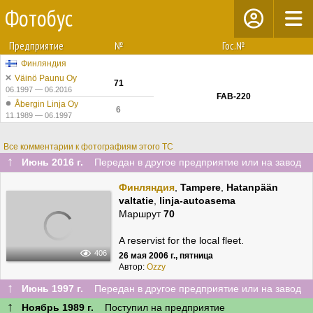
Фотобус
Предприятие
№
Гос.№
Финляндия
Väinö Paunu Oy
71
06.1997 — 06.2016
FAB-220
Åbergin Linja Oy
6
11.1989 — 06.1997
Все комментарии к фотографиям этого ТС
↑
Июнь 2016 г.
Передан в другое предприятие или на завод
Финляндия
,
Tampere
,
Hatanpään
valtatie
,
linja-autoasema
Маршрут
70
A reservist for the local fleet.
406
26 мая 2006 г., пятница
Автор:
Ozzy
↑
Июнь 1997 г.
Передан в другое предприятие или на завод
↑
Ноябрь 1989 г.
Поступил на предприятие