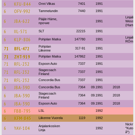
6
KFU-844
Onni Vilkas
7401
1991
6
OFV-992
Tammelundin
7440
1991
Linjali
Päijät-Häme,
6
JBA-622
1991
Wess
прочие
(Harto
6
IIL-571
SLT
22215
1991
Linjalii
6
KLP-806
Pohjolan Matka
147780
1991
RÖma
Pohjolan
71
BFL-472
317-91
1991
Liikenne
71
ZHT-919
Pohjolan Matka
147862
1991
71
RFL-232
Espoon Auto
7337
1991
Stagecoach
71
RFL-232
7337
1991
Finland
71
RFL-232
Concordia Bus
7337
1991
6
JBA-390
Concordia Bus
7364
09.1991
2018
Stagecoach
6
JBA-390
7364
09.1991
2018
Finland
6
JBA-390
Espoon Auto
7364
09.1991
2018
6
FBB-795
LSL
1992
6
KFM-845
Liikenne Vuorela
1119
1992
Nickn
Anjalankosken
6
YAV-104
1992
"Kuton
Linja
й")