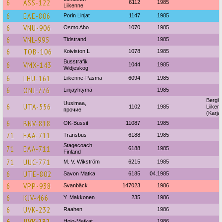
6
ASS-122
6112
1985
Liikenne
6
EAE-806
Porin Linjat
1147
1985
6
VNU-906
Osmo Aho
1070
1985
6
VNL-995
Tidstrand
1985
6
TOB-106
Koiviston L
1078
1985
Busstrafik
6
VMX-143
1044
1985
Widjeskog
6
LHU-161
Liikenne-Pasma
6094
1985
6
ONJ-776
Linjayhtymä
1985
Berglu
Uusimaa,
6
UTA-556
1102
1985
Liiken
прочие
(Karja
6
BNV-818
OK-Bussit
11087
1985
71
EAA-711
Transbus
6188
1985
Stagecoach
71
EAA-711
6188
1985
Finland
71
UUC-771
M. V. Wikström
6215
1985
6
UTE-802
Savon Matka
6185
04.1985
6
VPP-938
Svanbäck
147023
1986
6
KJV-466
Y. Makkonen
235
1986
6
UVK-232
Raahen
1986
6
UVK-232
Hojo-Matkat
1986