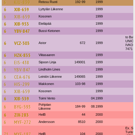
6
KIU-839
Reissu Ruoti
192-99
1999
6
XIB-659
Lyttylän Liikenne
1999
6
XIB-659
Kosonen
1999
6
XIB-953
Eteläpää
1999
6
YBV-847
Bussi-Ketonen
1999
to Bulg
UNIO
6
VCZ-503
Astor
672
1999
IVKON
7471 
6
HZK-835
Viitasaaren
1999
6
EIS-438
Sipoon Linja
149001
1999
6
YBV-847
Lindholm Lines
1999
6
CEA-676
Leiniön Liikenne
149065
1999
6
HIS-299
Makkonen
103-98
1999
6
XIB-659
Kosonen
1999
6
XIB-539
Toimi Vento
04.1999
Pohjolan
6
BYG-593
184-99
08.1999
Liikenne
6
ZIX-283
HelB
44
2000
6
MYF-272
Andersson
8510
2000
Ex. S
Turist
71
MYF-187
HelB
104
2000