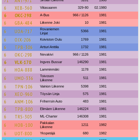
71
ANT-971
Sirolan Liikenne
5281
1980
6
XEB-360
Viitasaaren
329-80
02.1980
6
OKC-298
A-Bus
966 / 1126
1981
6
GBA-484
Liikenne Joki
10
1981
Rovaniemen
6
UOA-717
5366
1981
Linjat
6
OJX-206
Koiviston Oulu
1769
1981
6
TPB-306
Artturi Anttila
1732
1981
6
OKC-298
Nevakivi
966 / 1126
1981
6
VLK-170
Ingves Bussar
146290
1981
6
HOA-888
Lamminmäki
1178
1981
Toivosen
6
UMO-336
511
1981
Liikenne
6
TPN-106
Vainion Liikenne
5398
1981
6
XEO-960
Töysän Linja
575
1981
6
ANM-106
Friherrsin Auto
483
1981
6
TPB-800
Elimäen Liikenne
146224
1981
6
TRS-303
ML-Charter
146308
1981
Pakkalan
6
HOB-100
1211
1982
Liikenne
6
UOT-800
Ykspetäjä
680
1982