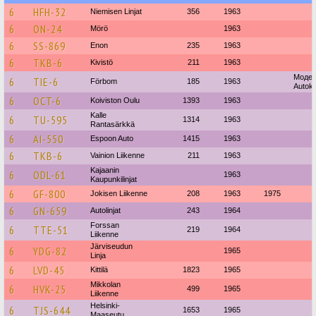
6
HFH-32
Niemisen Linjat
356
1963
6
ON-24
Mörö
1963
6
SS-869
Enon
235
1963
6
TKB-6
Kivistö
211
1963
Модел
6
TIE-6
Förbom
185
1963
Autoko
6
OCT-6
Koiviston Oulu
1393
1963
Kalle
6
TU-595
1314
1963
Rantasärkkä
6
AI-550
Espoon Auto
1415
1963
6
TKB-6
Vainion Liikenne
211
1963
Kajaanin
6
ODL-61
1963
Kaupunkilinjat
6
GF-800
Jokisen Liikenne
208
1963
1975
6
GN-659
Autolinjat
243
1964
Forssan
6
TTE-51
219
1964
Liikenne
Järviseudun
6
YDG-82
1965
Linja
6
LVD-45
Kittilä
1823
1965
Mikkolan
6
HVK-25
499
1965
Liikenne
Helsinki-
6
TJS-644
1653
1965
Maaseutu