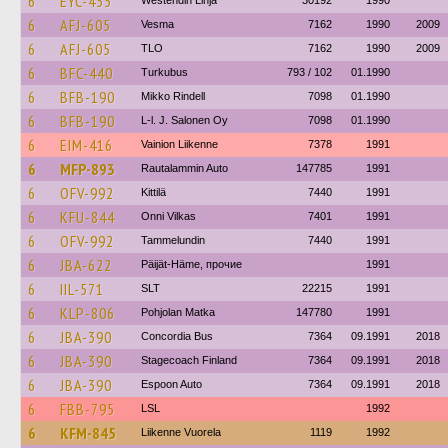
6
EYC-435
Westendin Linja
30192
1990
6
AFJ-605
Vesma
7162
1990
2009
6
AFJ-605
TLO
7162
1990
2009
6
BFC-440
Turkubus
793 / 102
01.1990
6
BFB-190
Mikko Rindell
7098
01.1990
6
BFB-190
L-l. J. Salonen Oy
7098
01.1990
6
EIM-416
Vainion Liikenne
7378
1991
6
MFP-893
Rautalammin Auto
147785
1991
6
OFV-992
Kittilä
7440
1991
6
KFU-844
Onni Vilkas
7401
1991
6
OFV-992
Tammelundin
7440
1991
6
JBA-622
Päijät-Häme, прочие
1991
6
IIL-571
SLT
22215
1991
6
KLP-806
Pohjolan Matka
147780
1991
6
JBA-390
Concordia Bus
7364
09.1991
2018
6
JBA-390
Stagecoach Finland
7364
09.1991
2018
6
JBA-390
Espoon Auto
7364
09.1991
2018
6
FBB-795
LSL
1992
6
KFM-845
Liikenne Vuorela
1119
1992