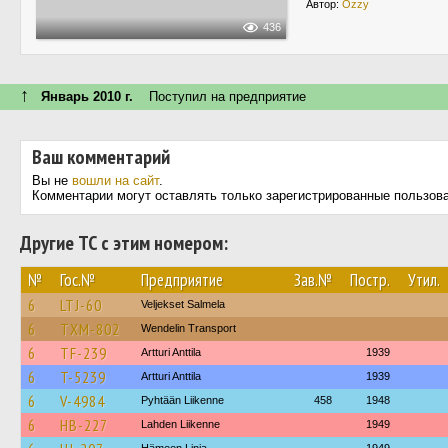
Автор:
Ozzy
436
↑
Январь 2010 г.
Поступил на предприятие
Ваш комментарий
Вы не
вошли на сайт
.
Комментарии могут оставлять только зарегистрированные пользов
Другие ТС с этим номером:
№
Гос.№
Предприятие
Зав.№
Постр.
Утил.
6
LTJ-60
Veljekset Salmela
6
TXM-802
Wendelin Transport
6
TF-239
Artturi Anttila
1939
6
T-5239
Artturi Anttila
1939
6
V-4984
Pyhtään Liikenne
458
1948
6
HB-227
Lahden Liikenne
1949