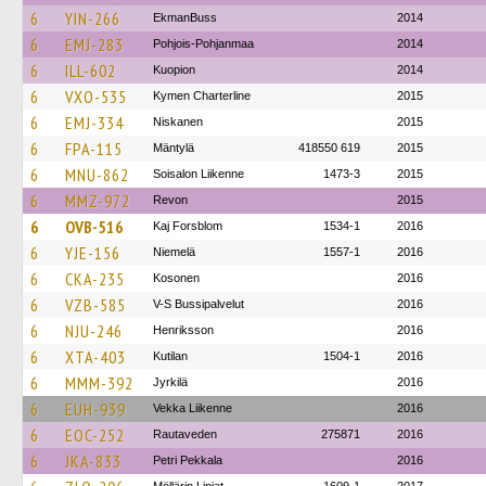
6
YIN-266
EkmanBuss
2014
6
EMJ-283
Pohjois-Pohjanmaa
2014
6
ILL-602
Kuopion
2014
6
VXO-535
Kymen Charterline
2015
6
EMJ-334
Niskanen
2015
6
FPA-115
Mäntylä
418550 619
2015
6
MNU-862
Soisalon Liikenne
1473-3
2015
6
MMZ-972
Revon
2015
6
OVB-516
Kaj Forsblom
1534-1
2016
6
YJE-156
Niemelä
1557-1
2016
6
CKA-235
Kosonen
2016
6
VZB-585
V-S Bussipalvelut
2016
6
NJU-246
Henriksson
2016
6
XTA-403
Kutilan
1504-1
2016
6
MMM-392
Jyrkilä
2016
6
EUH-939
Vekka Liikenne
2016
6
EOC-252
Rautaveden
275871
2016
6
JKA-833
Petri Pekkala
2016