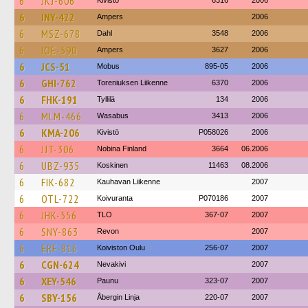
6
JKJ-606
Kivistö
6316
2006
6
INY-422
Ampers
2006
6
MSZ-678
Dahl
3548
2006
6
IOE-590
Ampers
3627
2006
6
JCS-51
Mobus
895-05
2006
6
GHI-762
Toreniuksen Liikenne
6370
2006
6
FHK-191
Tyllilä
134
2006
6
MLM-466
Wasabus
3413
2006
6
KMA-206
Kivistö
P058026
2006
6
JJT-306
Nobina Finland
3664
06.2006
6
UBZ-935
Koskinen
11463
08.2006
6
FIK-682
Kauhavan Liikenne
2007
6
OTL-722
Koivuranta
P070186
2007
6
JHK-556
TLO
367-07
2007
6
SNY-863
Revon
2007
6
ERF-816
Koiviston Oulu
256-07
2007
6
CGN-624
Nevakivi
2007
6
XEY-546
Paunu
323-07
2007
6
SBY-156
Åbergin Linja
220-07
2007