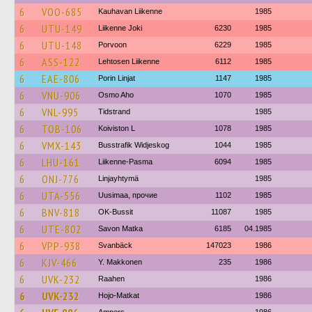
6
VOO-685
Kauhavan Liikenne
1985
6
UTU-149
Liikenne Joki
6230
1985
6
UTU-148
Porvoon
6229
1985
6
ASS-122
Lehtosen Liikenne
6112
1985
6
EAE-806
Porin Linjat
1147
1985
6
VNU-906
Osmo Aho
1070
1985
6
VNL-995
Tidstrand
1985
6
TOB-106
Koiviston L
1078
1985
6
VMX-143
Busstrafik Widjeskog
1044
1985
6
LHU-161
Liikenne-Pasma
6094
1985
6
ONJ-776
Linjayhtymä
1985
6
UTA-556
Uusimaa, прочие
1102
1985
6
BNV-818
OK-Bussit
11087
1985
6
UTE-802
Savon Matka
6185
04.1985
6
VPP-938
Svanbäck
147023
1986
6
KJV-466
Y. Makkonen
235
1986
6
UVK-232
Raahen
1986
6
UVK-232
Hojo-Matkat
1986