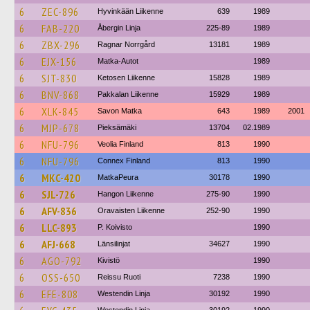
6
ZEC-896
Hyvinkään Liikenne
639
1989
6
FAB-220
Åbergin Linja
225-89
1989
6
ZBX-296
Ragnar Norrgård
13181
1989
6
EJX-156
Matka-Autot
1989
6
SJT-830
Ketosen Liikenne
15828
1989
6
BNV-868
Pakkalan Liikenne
15929
1989
6
XLK-845
Savon Matka
643
1989
2001
6
MJP-678
Pieksämäki
13704
02.1989
6
NFU-796
Veolia Finland
813
1990
6
NFU-796
Connex Finland
813
1990
6
MKC-420
MatkaPeura
30178
1990
6
SJL-726
Hangon Liikenne
275-90
1990
6
AFV-836
Oravaisten Liikenne
252-90
1990
6
LLC-893
P. Koivisto
1990
6
AFJ-668
Länsilinjat
34627
1990
6
AGO-792
Kivistö
1990
6
OSS-650
Reissu Ruoti
7238
1990
6
EFE-808
Westendin Linja
30192
1990