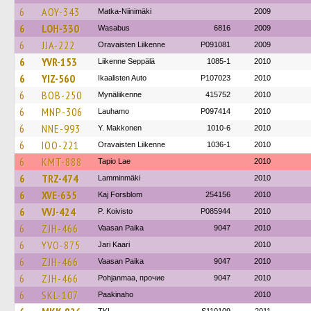
6
AOY-343
Matka-Niinimäki
2009
6
LOH-330
Wasabus
6816
2009
6
JJA-222
Oravaisten Liikenne
P091081
2009
6
YVR-153
Liikenne Seppälä
1085-1
2010
6
YIZ-560
Ikaalisten Auto
P107023
2010
6
BOB-250
Mynäliikenne
415752
2010
6
MNP-306
Lauhamo
P097414
2010
6
NNE-993
Y. Makkonen
1010-6
2010
6
IOO-221
Oravaisten Liikenne
1036-1
2010
6
KMT-888
Tapio Lae
2010
6
TRZ-474
Lamminmäki
2010
6
XVE-635
Kaj Forsblom
254156
2010
6
VVJ-424
P. Koivisto
P085944
2010
6
ZJH-466
Vaasan Paika
9047
2010
6
YVO-875
Jari Kaari
2010
6
ZJH-466
Vaasan Paika
9047
2010
6
ZJH-466
Pohjanmaa, прочие
9047
2010
6
SKL-107
Paakinaho
2010