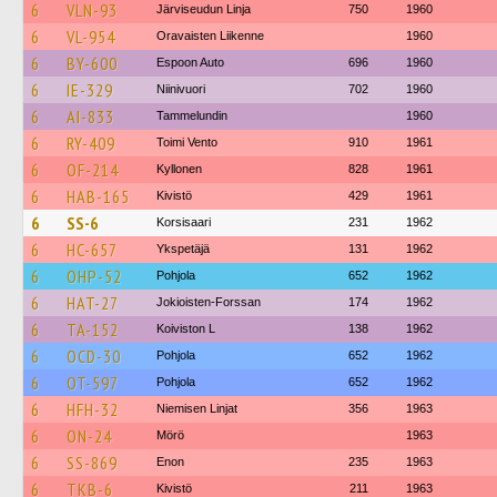
6
VLN-93
Järviseudun Linja
750
1960
6
VL-954
Oravaisten Liikenne
1960
6
BY-600
Espoon Auto
696
1960
6
IE-329
Niinivuori
702
1960
6
AI-833
Tammelundin
1960
6
RY-409
Toimi Vento
910
1961
6
OF-214
Kyllonen
828
1961
6
HAB-165
Kivistö
429
1961
6
SS-6
Korsisaari
231
1962
6
HC-657
Ykspetäjä
131
1962
6
OHP-52
Pohjola
652
1962
6
HAT-27
Jokioisten-Forssan
174
1962
6
TA-152
Koiviston L
138
1962
6
OCD-30
Pohjola
652
1962
6
OT-597
Pohjola
652
1962
6
HFH-32
Niemisen Linjat
356
1963
6
ON-24
Mörö
1963
6
SS-869
Enon
235
1963
6
TKB-6
Kivistö
211
1963