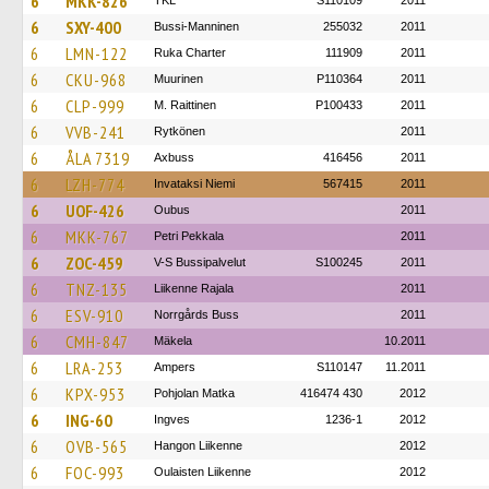
6
MKK-826
TKL
S110109
2011
6
SXY-400
Bussi-Manninen
255032
2011
6
LMN-122
Ruka Charter
111909
2011
6
CKU-968
Muurinen
P110364
2011
6
CLP-999
M. Raittinen
P100433
2011
6
VVB-241
Rytkönen
2011
6
ÅLA 7319
Axbuss
416456
2011
6
LZH-774
Invataksi Niemi
567415
2011
6
UOF-426
Oubus
2011
6
MKK-767
Petri Pekkala
2011
6
ZOC-459
V-S Bussipalvelut
S100245
2011
6
TNZ-135
Liikenne Rajala
2011
6
ESV-910
Norrgårds Buss
2011
6
CMH-847
Mäkela
10.2011
6
LRA-253
Ampers
S110147
11.2011
6
KPX-953
Pohjolan Matka
416474 430
2012
6
ING-60
Ingves
1236-1
2012
6
OVB-565
Hangon Liikenne
2012
6
FOC-993
Oulaisten Liikenne
2012