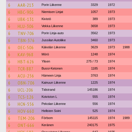
6
AAR-213
Porin Liikenne
3329
1972
6
HBC-906
Niemisen Linjat
1057
1973
6
UBK-131
Kivistö
389
1973
6
HLU-306
Vekka Liikenne
3658
1973
6
TNV-706
Porin Linja-auto
3562
1973
6
TBN-376
Jussilan Autoliike
3460
1973
6
OEC-506
Käkelän Liikenne
3629
1973
1988
6
KAV-968
Mörö
1248
1974
6
HBT-626
Ylisen
275 / 73
1974
6
TCR-887
Bussi-Ketonen
1185
1974
6
ACU-256
Hämeen Linja
3763
1974
6
OBN-706
Kainuun Liikenne
1225
1974
6
UCL-206
Tidstrand
145186
1974
6
TCS-126
Koiviston L
555
1974
6
HCN-556
Pekolan Liikenne
556
1974
6
HOV-660
Hellsten Soini
525
1974
6
TEM-206
Förbom
145115
1974
1989
6
ONT-666
Keränen
240175
1975