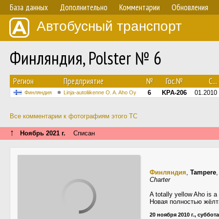
База данных
Дополнительно
Комментарии
Обновления
Автобусный транспорт
Финляндия, Polster № 6
Регион
Предприятие
№
Гос.№
С...
6
KPA-206
01.2010
Финляндия
Linja-autoliikenne O. A. Aho Oy
Все комментарии к фотографиям этого ТС
↑
Ноябрь 2021 г.
Списан
Финляндия
,
Tampere
Charter
A totally yellow Aho is a
Новая полностью жёлт
20 ноября 2010 г., суббота