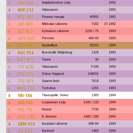
6
YAV-104
Anjalankosken Linja
1992
6
NHF-233
Viitasaaren
1992
6
RPE-982
Разные города
40992
1992
6
LRY-989
Mikkolan Liikenne
7182
07.1992
6
JEZ-913
Kylmäsen Liikenne
1232 / 75
1993
6
ZHT-363
Porvoon
466-93
1993
6
ITF-355
Sundellbus
31513
1993
6
HGC-916
Busstrafik Widjeskog
1326
1993
6
KGT-877
Tokee
30
1993
6
TYI-620
Viitasaaren
F195
1993
6
SFG-531
Oskar Haglund
148031
1993
6
TFF-975
Saaren Auto
7618
1993
6
MRG-706
Turkubus
1291
1993
6
VBI-386
Tilausajoliik. Heino
1383
1994
6
GIO-263
Luopioisten Linja
1425 / 133
1994
6
YVL-731
Kivistö
7735
1994
6
OGE-290
E. Ahonen
1485 / 180
1994
6
GBM-920
Korpelan Liikenne
580-94
1994
6
IFZ-859
Karinord
1463
1994