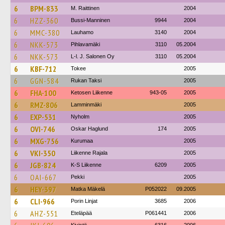
6
BPM-833
M. Raittinen
2004
6
HZZ-360
Bussi-Manninen
9944
2004
6
MMC-380
Lauhamo
3140
2004
6
NKK-573
Pihlavamäki
3110
05.2004
6
NKK-573
L-l. J. Salonen Oy
3110
05.2004
6
KBF-712
Tokee
2005
6
GGN-584
Rukan Taksi
2005
6
FHA-100
Ketosen Liikenne
943-05
2005
6
RMZ-806
Lamminmäki
2005
6
EXP-531
Nyholm
2005
6
OVI-746
Oskar Haglund
174
2005
6
MXG-756
Kurumaa
2005
6
VKI-350
Liikenne Rajala
2005
6
JGB-824
K-S Liikenne
6209
2005
6
OAI-667
Pekki
2005
6
HEY-397
Matka Mäkelä
P052022
09.2005
6
CLI-966
Porin Linjat
3685
2006
6
AHZ-551
Eteläpää
P061441
2006