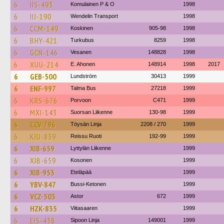
6
IIS-493
Komulainen P & O
1998
6
IIJ-190
Wendelin Transport
1998
6
CCM-149
Koskinen
905-98
1998
6
BHY-421
Turkubus
8259
1998
6
GCN-146
Vesanen
148828
1998
6
XUU-214
E. Ahonen
148914
1998
2017
6
GEB-500
Lundström
30413
1999
6
ENF-997
Talma Bus
27218
1999
6
KRS-676
Porvoon
C471
1999
6
MXI-143
Suorsan Liikenne
130-98
1999
6
CCV-796
Töysän Linja
2208 / 270
1999
6
KIU-839
Reissu Ruoti
192-99
1999
6
XIB-659
Lyttylän Liikenne
1999
6
XIB-659
Kosonen
1999
6
XIB-953
Eteläpää
1999
6
YBV-847
Bussi-Ketonen
1999
6
VCZ-503
Astor
672
1999
6
HZK-835
Viitasaaren
1999
6
EIS-438
Sipoon Linja
149001
1999