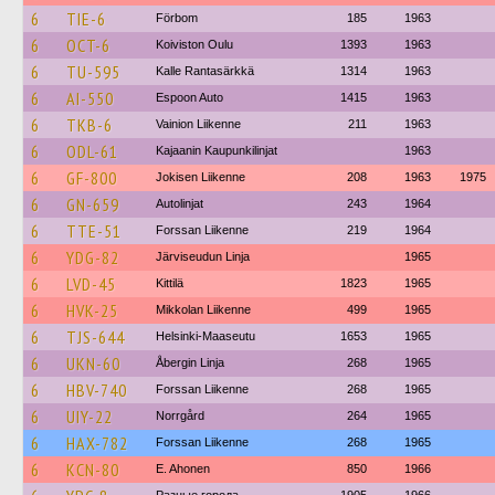
6
TIE-6
Förbom
185
1963
6
OCT-6
Koiviston Oulu
1393
1963
6
TU-595
Kalle Rantasärkkä
1314
1963
6
AI-550
Espoon Auto
1415
1963
6
TKB-6
Vainion Liikenne
211
1963
6
ODL-61
Kajaanin Kaupunkilinjat
1963
6
GF-800
Jokisen Liikenne
208
1963
1975
6
GN-659
Autolinjat
243
1964
6
TTE-51
Forssan Liikenne
219
1964
6
YDG-82
Järviseudun Linja
1965
6
LVD-45
Kittilä
1823
1965
6
HVK-25
Mikkolan Liikenne
499
1965
6
TJS-644
Helsinki-Maaseutu
1653
1965
6
UKN-60
Åbergin Linja
268
1965
6
HBV-740
Forssan Liikenne
268
1965
6
UIY-22
Norrgård
264
1965
6
HAX-782
Forssan Liikenne
268
1965
6
KCN-80
E. Ahonen
850
1966