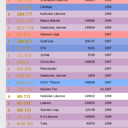
6
FKL-203
Oravaisten Liikenne
148625
1996
6
EGR-548
Lähilinjat
1996
6
GBX-777
Kokkolan Liikenne
1996
6
OGX-788
Matka Mäkelä
148586
1996
6
RGO-734
Satakunta, прочие
148504
1996
6
KIJ-836
Hämeen Linja
1997
6
GBV-812
Gold Line
839-97
1997
6
LIC-829
STA
8181
1997
6
CCL-856
Jyrkilä
8190
1997
6
AHO-6
Osmo Aho
148639
1997
6
KIB-801
Pieksämäki
1997
6
NBR-967
Satakunta, прочие
1804
1997
6
BGN-255
SJOY TRavel
148639
1997
6
ZGX-797
Nyholm Tmi
02.1997
6
HIJ-711
Heikkilän Liikenne
148832
1998
6
HIJ-598
Laitinen
148835
1998
6
XIB-355
Sukulan Linja
129-98
1998
6
SIL-549
K-S Liikenne
148959
1998
6
NCM-947
TuKL
90470
1998