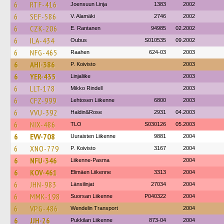
6
RTF-416
Joensuun Linja
1383
2002
6
SEF-586
V. Alamäki
2746
2002
6
CZK-206
E. Rantanen
94985
02.2002
6
ILA-434
Oubus
S010535
09.2002
6
NFG-465
Raahen
624-03
2003
6
AHI-386
P. Koivisto
2003
6
YER-435
Linjaliike
2003
6
LLT-178
Mikko Rindell
2003
6
CFZ-999
Lehtosen Liikenne
6800
2003
6
VVU-392
Haldin&Rose
2931
04.2003
6
NIX-486
TLO
S030126
05.2003
6
EVV-708
Uuraisten Liikenne
9881
2004
6
XNO-779
P. Koivisto
3167
2004
6
NFU-346
Liikenne-Pasma
2004
6
KOV-461
Elimäen Liikenne
3313
2004
6
JHN-983
Länsilinjat
27034
2004
6
MMK-198
Suorsan Liikenne
P040322
2004
6
VPG-486
Wendelin Transport
2004
6
JJH-26
Pukkilan Liikenne
873-04
2004