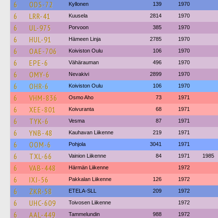
6
ODS-72
Kyllonen
139
1970
6
LRR-41
Kuusela
2814
1970
6
UL-975
Porvoon
385
1970
6
HUL-91
Hämeen Linja
2785
1970
6
OAE-706
Koiviston Oulu
106
1970
6
EPE-6
Vähärauman
496
1970
6
OMY-6
Nevakivi
2899
1970
6
OHR-6
Koiviston Oulu
106
1970
6
VHM-836
Osmo Aho
73
1971
6
XEE-801
Koivuranta
68
1971
6
TYK-6
Vesma
87
1971
6
YNB-48
Kauhavan Liikenne
219
1971
6
OOM-6
Pohjola
3041
1971
6
TXL-66
Vainion Liikenne
84
1971
1985
6
VAB-448
Härmän Liikenne
1972
6
IXJ-56
Pakkalan Liikenne
126
1972
6
ZKR-58
ETELA-SLL
209
1972
6
UHC-609
Toivosen Liikenne
1972
6
AAL-449
Tammelundin
988
1972