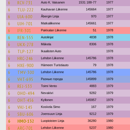
6
RCV-731
Auto K. Vaisanen
1531 188-77
1977
6
TLU-222
Kauhavan Liikenne
145664
1977
6
UJA-600
Åbergin Linja
970
1977
6
UJH-701
Matkaliikenne
145661
1977
6
IFR-301
Pakkalan Liikenne
51
1978
6
REN-555
Autolinjat
4838
1978
6
UKX-278
Mäkela
8306
1978
6
TLP-127
Ikaalisten Auto
1978
6
HRC-246
Lehdon Liikenne
145786
1978
6
HXE-900
Hämeen Turistiauto
79
1978
6
TMV-300
Lehdon Liikenne
145786
1978
6
VHT-695
Разные города
145899
1979
6
REJ-533
Toimi Vento
4883
1979
6
OHO-494
Nevakivi
9282
1979
6
OHT-456
Kyllonen
145957
1979
6
VHJ-145
Koskela Simo
167
1979
6
SBU-606
Joensuun Linja
9212
1979
6
HMO-132
Luopioisten Linja
36280
1980
6
ARC-701
Lehdon Liikenne
5237
1980