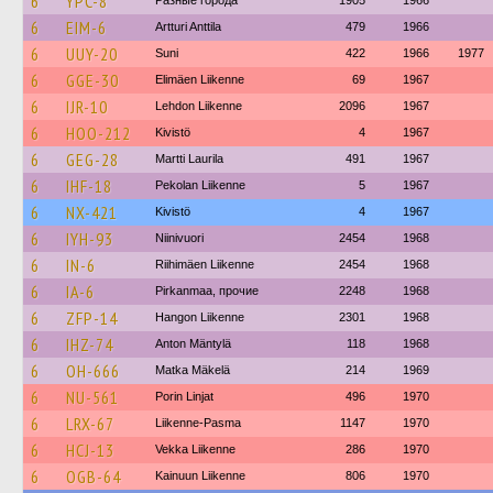
6
YPC-8
Разные города
1905
1966
6
EIM-6
Artturi Anttila
479
1966
6
UUY-20
Suni
422
1966
1977
6
GGE-30
Elimäen Liikenne
69
1967
6
IJR-10
Lehdon Liikenne
2096
1967
6
HOO-212
Kivistö
4
1967
6
GEG-28
Martti Laurila
491
1967
6
IHF-18
Pekolan Liikenne
5
1967
6
NX-421
Kivistö
4
1967
6
IYH-93
Niinivuori
2454
1968
6
IN-6
Riihimäen Liikenne
2454
1968
6
IA-6
Pirkanmaa, прочие
2248
1968
6
ZFP-14
Hangon Liikenne
2301
1968
6
IHZ-74
Anton Mäntylä
118
1968
6
OH-666
Matka Mäkelä
214
1969
6
NU-561
Porin Linjat
496
1970
6
LRX-67
Liikenne-Pasma
1147
1970
6
HCJ-13
Vekka Liikenne
286
1970
6
OGB-64
Kainuun Liikenne
806
1970