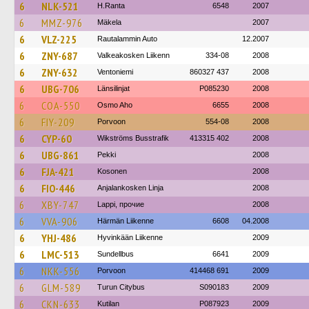
6
NLK-521
H.Ranta
6548
2007
6
MMZ-976
Mäkela
2007
6
VLZ-225
Rautalammin Auto
12.2007
6
ZNY-687
Valkeakosken Liikenn
334-08
2008
6
ZNY-632
Ventoniemi
860327 437
2008
6
UBG-706
Länsilinjat
P085230
2008
6
COA-550
Osmo Aho
6655
2008
6
FIY-209
Porvoon
554-08
2008
6
CYP-60
Wikströms Busstrafik
413315 402
2008
6
UBG-861
Pekki
2008
6
FJA-421
Kosonen
2008
6
FIO-446
Anjalankosken Linja
2008
6
XBY-747
Lappi, прочие
2008
6
VVA-906
Härmän Liikenne
6608
04.2008
6
YHJ-486
Hyvinkään Liikenne
2009
6
LMC-513
Sundellbus
6641
2009
6
NKK-556
Porvoon
414468 691
2009
6
GLM-589
Turun Citybus
S090183
2009
6
CKN-633
Kutilan
P087923
2009