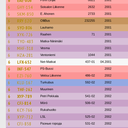
6
EAE-806
Porin Linjat
8621
2001
6
GHY-154
Soisalon Liikenne
2632
2001
6
SKM-850
E. Ahonen
2733
2001
6
RRY-120
OlliBus
232255
2001
6
SYO-806
Lauhamo
2001
6
XYK-726
Raahen
71
2001
6
TYO-483
Matka-Niinimäki
2001
6
MHF-318
Vesma
2001
6
HZA-281
Ventoniemi
1044
2001
6
LFX-652
Net-Matkat
437-01
04.2001
6
INF-547
PS-Bussi
2002
6
EZI-760
Vekka Liikenne
486-02
2002
6
KLU-167
Turkubus
592-02
2002
6
THF-262
Muurinen
2002
6
XYP-789
Petri Pekkala
541-02
2002
6
CFJ-814
Mörö
506-02
2002
6
KCY-766
Rukahuolto
2002
6
XYP-712
LSL
525-02
2002
6
CFJ-858
Разные города
531-02
2002