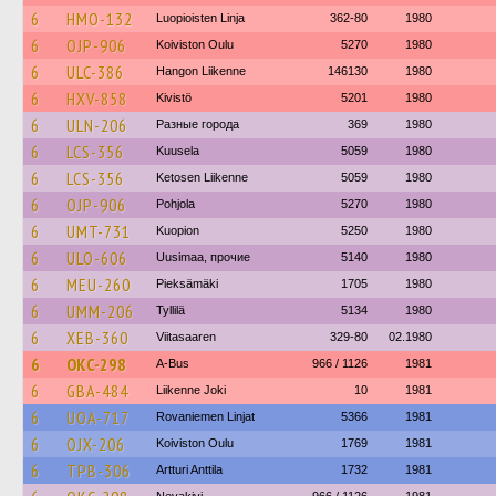
6
HMO-132
Luopioisten Linja
362-80
1980
6
OJP-906
Koiviston Oulu
5270
1980
6
ULC-386
Hangon Liikenne
146130
1980
6
HXV-858
Kivistö
5201
1980
6
ULN-206
Разные города
369
1980
6
LCS-356
Kuusela
5059
1980
6
LCS-356
Ketosen Liikenne
5059
1980
6
OJP-906
Pohjola
5270
1980
6
UMT-731
Kuopion
5250
1980
6
ULO-606
Uusimaa, прочие
5140
1980
6
MEU-260
Pieksämäki
1705
1980
6
UMM-206
Tyllilä
5134
1980
6
XEB-360
Viitasaaren
329-80
02.1980
6
OKC-298
A-Bus
966 / 1126
1981
6
GBA-484
Liikenne Joki
10
1981
6
UOA-717
Rovaniemen Linjat
5366
1981
6
OJX-206
Koiviston Oulu
1769
1981
6
TPB-306
Artturi Anttila
1732
1981