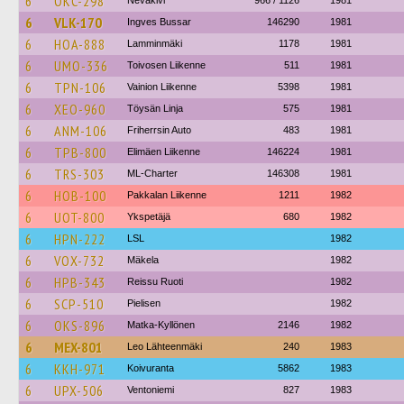
6
OKC-298
Nevakivi
966 / 1126
1981
6
VLK-170
Ingves Bussar
146290
1981
6
HOA-888
Lamminmäki
1178
1981
6
UMO-336
Toivosen Liikenne
511
1981
6
TPN-106
Vainion Liikenne
5398
1981
6
XEO-960
Töysän Linja
575
1981
6
ANM-106
Friherrsin Auto
483
1981
6
TPB-800
Elimäen Liikenne
146224
1981
6
TRS-303
ML-Charter
146308
1981
6
HOB-100
Pakkalan Liikenne
1211
1982
6
UOT-800
Ykspetäjä
680
1982
6
HPN-222
LSL
1982
6
VOX-732
Mäkela
1982
6
HPB-343
Reissu Ruoti
1982
6
SCP-510
Pielisen
1982
6
OKS-896
Matka-Kyllönen
2146
1982
6
MEX-801
Leo Lähteenmäki
240
1983
6
KKH-971
Koivuranta
5862
1983
6
UPX-506
Ventoniemi
827
1983