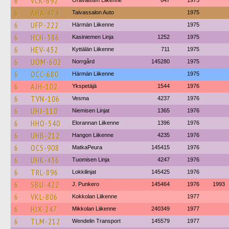
6
VCK-692
Oravaisten Liikenne
647
1975
6
AHA-474
Taivassalon Auto
1975
6
UFP-222
Härmän Liikenne
1975
6
HCH-386
Kasiniemen Linja
1252
1975
6
HEV-432
Kyttälän Liikenne
711
1975
6
UOM-602
Norrgård
145280
1975
6
OCC-680
Härmän Liikenne
1975
6
AJH-102
Ykspetäjä
1544
1976
6
TVN-106
Vesma
4237
1976
6
UHJ-110
Niemisen Linjat
1365
1976
6
HHO-540
Elorannan Liikenne
1396
1976
6
UHB-212
Hangon Liikenne
4235
1976
6
OCS-908
MatkaPeura
145415
1976
6
UHK-436
Tuomisen Linja
4247
1976
6
TRL-896
Lokkilinjat
145425
1976
6
SBU-422
J. Punkero
145464
1976
1993
6
VKL-806
Kokkolan Liikenne
1977
6
HJX-247
Mikkolan Liikenne
240349
1977
6
TLM-212
Wendelin Transport
145579
1977