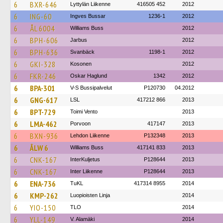
6
BXR-646
Lyttylän Liikenne
416505 452
2012
6
ING-60
Ingves Bussar
1236-1
2012
6
ÅL 6004
Williams Buss
2012
6
BPH-606
Jarbus
2012
6
BPH-636
Svanbäck
1198-1
2012
6
GKI-328
Kosonen
2012
6
FKR-246
Oskar Haglund
1342
2012
6
BPA-301
V-S Bussipalvelut
P120730
04.2012
6
GNG-617
LSL
417212 866
2013
6
BPT-729
Toimi Vento
2013
6
LMA-462
Porvoon
417147
2013
6
BXN-936
Lehdon Liikenne
P132348
2013
6
ÅLW 6
Williams Buss
417141 833
2013
6
CNK-167
InterKuljetus
P128644
2013
6
CNK-167
Inter Liikenne
P128644
2013
6
ENA-736
TuKL
417314 8955
2014
6
KMP-262
Luopioisten Linja
2014
6
YIO-150
TLO
2014
6
YLL-149
V. Alamäki
2014