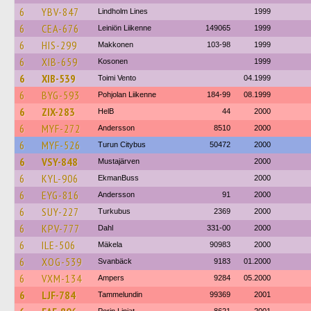
6
YBV-847
Lindholm Lines
1999
6
CEA-676
Leiniön Liikenne
149065
1999
6
HIS-299
Makkonen
103-98
1999
6
XIB-659
Kosonen
1999
6
XIB-539
Toimi Vento
04.1999
6
BYG-593
Pohjolan Liikenne
184-99
08.1999
6
ZIX-283
HelB
44
2000
6
MYF-272
Andersson
8510
2000
6
MYF-526
Turun Citybus
50472
2000
6
VSY-848
Mustajärven
2000
6
KYL-906
EkmanBuss
2000
6
EYG-816
Andersson
91
2000
6
SUY-227
Turkubus
2369
2000
6
KPV-777
Dahl
331-00
2000
6
ILE-506
Mäkela
90983
2000
6
XOG-539
Svanbäck
9183
01.2000
6
VXM-134
Ampers
9284
05.2000
6
LJF-784
Tammelundin
99369
2001