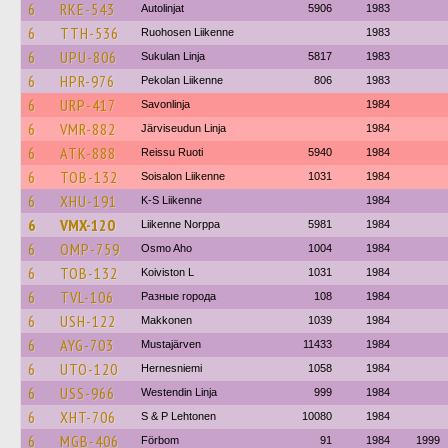
6
RKE-543
Autolinjat
5906
1983
6
TTH-536
Ruohosen Liikenne
1983
6
UPU-806
Sukulan Linja
5817
1983
6
HPR-976
Pekolan Liikenne
806
1983
6
URP-417
Savonlinja
1984
6
VMR-882
Järviseudun Linja
1984
6
ATK-888
Reissu Ruoti
5940
1984
6
TOB-132
Soisalon Liikenne
1031
1984
6
XHU-191
K-S Liikenne
1984
6
VMX-120
Liikenne Norppa
5981
1984
6
OMP-759
Osmo Aho
1004
1984
6
TOB-132
Koiviston L
1031
1984
6
TVL-106
Разные города
108
1984
6
USH-122
Makkonen
1039
1984
6
AYG-703
Mustajärven
11433
1984
6
UTO-120
Hernesniemi
1058
1984
6
USS-966
Westendin Linja
999
1984
6
XHT-706
S & P Lehtonen
10080
1984
6
MGB-406
Förbom
91
1984
1999