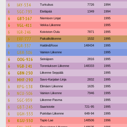
6
IAY-534
Turkubus
7726
1994
6
SGC-793
Eteläpää
1349
1994
6
GBT-167
Niemisen Linjat
1995
6
VGL-411
Vekka Liikenne
1995
6
IGR-246
Koiviston Oulu
7871
1995
6
ERF-777
Paikallisliikenne
1532
1995
6
IGR-337
Haldin&Rose
148434
1995
6
GBR-306
Vainion Liikenne
1995
6
OOG-926
Seinäjoen
2816
1995
6
VGB-241
Toreniuksen Liikenne
148333
1995
6
GBN-250
Liikenne Seppälä
1995
6
MHF-290
Savo-Karjalan Linja
2832
1995
6
RPG-138
Elimäen Liikenne
1635
1995
6
NCU-506
Vainion Liikenne
7946
1995
6
SGC-939
Liikenne-Pasma
1995
6
GBT-245
Saaristotie
721-95
1995
6
UGH-553
Pukkilan Liikenne
648-94
1995
6
KGU-550
Tapio Lae
148506
1996