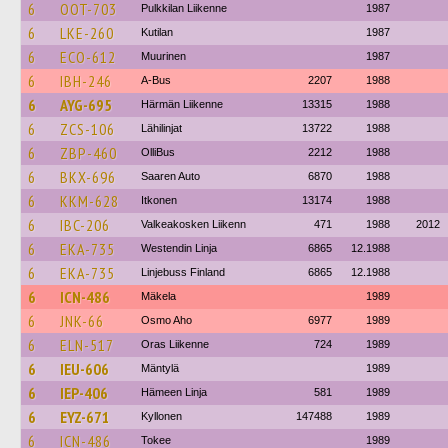
6
OOT-703
Pulkkilan Liikenne
1987
6
LKE-260
Kutilan
1987
6
ECO-612
Muurinen
1987
6
IBH-246
A-Bus
2207
1988
6
AYG-695
Härmän Liikenne
13315
1988
6
ZCS-106
Lähilinjat
13722
1988
6
ZBP-460
OlliBus
2212
1988
6
BKX-696
Saaren Auto
6870
1988
6
KKM-628
Itkonen
13174
1988
6
IBC-206
Valkeakosken Liikenn
471
1988
2012
6
EKA-735
Westendin Linja
6865
12.1988
6
EKA-735
Linjebuss Finland
6865
12.1988
6
ICN-486
Mäkela
1989
6
JNK-66
Osmo Aho
6977
1989
6
ELN-517
Oras Liikenne
724
1989
6
IEU-606
Mäntylä
1989
6
IEP-406
Hämeen Linja
581
1989
6
EYZ-671
Kyllonen
147488
1989
6
ICN-486
Tokee
1989