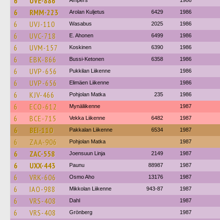
6
UVE-886
Ampers
1986
6
RMM-223
Arolan Kuljetus
6429
1986
6
UVJ-110
Wasabus
2025
1986
6
UVC-718
E. Ahonen
6499
1986
6
UVM-157
Koskinen
6390
1986
6
EBK-866
Bussi-Ketonen
6358
1986
6
UVP-656
Pukkilan Liikenne
1986
6
UVP-656
Elimäen Liikenne
1986
6
KJV-466
Pohjolan Matka
235
1986
6
ECO-612
Mynäliikenne
1987
6
BCE-715
Vekka Liikenne
6482
1987
6
BEI-110
Pakkalan Liikenne
6534
1987
6
ZAA-906
Pohjolan Matka
1987
6
ZAC-558
Joensuun Linja
2149
1987
6
UXX-443
Paunu
88987
1987
6
VRK-606
Osmo Aho
13176
1987
6
IAO-988
Mikkolan Liikenne
943-87
1987
6
VRS-408
Dahl
1987
6
VRS-408
Grönberg
1987