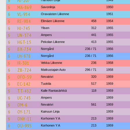
6
HJ-207
Hämeen Linja
1949
6
MA-869
Savonlinja
1950
6
VL-954
Oravaisten Liikenne
1951
6
RE-984
Elimäen Liikenne
458
1954
6
HJ-745
Ylisen
312
1955
6
UN-574
Ampers
441
1955
6
HGT-15
Pekolan Liikenne
413
1955
6
BX-734
Norrgård
236 / 71
1956
6
UV-878
Norrgård
236 / 71
1956
6
IR-301
Vekka Liikenne
236
1958
6
ZB-724
Matkustajain Auto
296 / 71
1958
6
OFO-59
Nevakivi
320
1959
6
EC-142
Tuokila
517
1959
6
TT-452
Kalle Rantasärkkä
118
1959
6
UC-745
Ampers
1959
6
OM-6
Nevakivi
561
1959
6
OY-171
Kainuun Linja
1959
6
ONH-11
Korhonen Y A
213
1959
6
OU-995
Korhonen Y A
213
1959