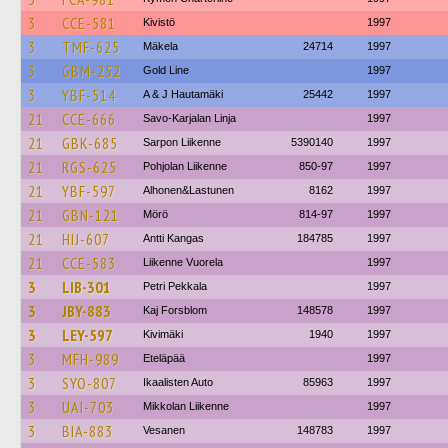
3
CCE-581
Kivistö
1997
3
TMF-625
Mäkela
24714
1997
3
GBM-252
Gold Line
1997
3
YBF-514
A & J Hautamäki
25442
1997
21
CCE-666
Savo-Karjalan Linja
1997
21
GBK-685
Sarpon Liikenne
5390140
1997
21
RGS-625
Pohjolan Liikenne
850-97
1997
21
YBF-597
Alhonen&Lastunen
8162
1997
21
GBN-121
Mörö
814-97
1997
21
HIJ-607
Antti Kangas
184785
1997
21
CCE-583
Liikenne Vuorela
1997
3
LIB-301
Petri Pekkala
1997
3
JBY-883
Kaj Forsblom
148578
1997
3
LEY-597
Kivimäki
1940
1997
3
MFH-989
Eteläpää
1997
3
SYO-807
Ikaalisten Auto
85963
1997
3
UAI-703
Mikkolan Liikenne
1997
3
BIA-883
Vesanen
148783
1997