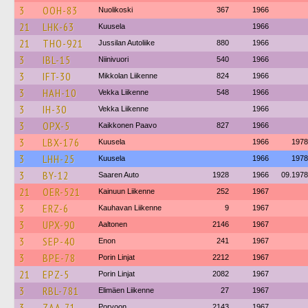
3
OOH-83
Nuolikoski
367
1966
21
LHK-63
Kuusela
1966
21
THO-921
Jussilan Autoliike
880
1966
3
IBL-15
Niinivuori
540
1966
3
IFT-30
Mikkolan Liikenne
824
1966
3
HAH-10
Vekka Liikenne
548
1966
3
IH-30
Vekka Liikenne
1966
3
OPX-5
Kaikkonen Paavo
827
1966
3
LBX-176
Kuusela
1966
1978
3
LHH-25
Kuusela
1966
1978
3
BY-12
Saaren Auto
1928
1966
09.1978
21
OER-521
Kainuun Liikenne
252
1967
3
ERZ-6
Kauhavan Liikenne
9
1967
3
UPX-90
Aaltonen
2146
1967
3
SEP-40
Enon
241
1967
3
BPE-78
Porin Linjat
2212
1967
21
EPZ-5
Porin Linjat
2082
1967
3
RBL-781
Elimäen Liikenne
27
1967
3
ZAA-71
Porvoon
2143
1967