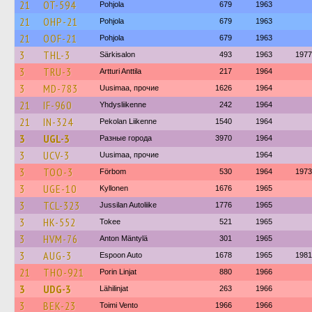
21
OT-594
Pohjola
679
1963
21
OHP-21
Pohjola
679
1963
21
OOF-21
Pohjola
679
1963
3
THL-3
Särkisalon
493
1963
1977
3
TRU-3
Artturi Anttila
217
1964
3
MD-783
Uusimaa, прочие
1626
1964
21
IF-960
Yhdysliikenne
242
1964
21
IN-324
Pekolan Liikenne
1540
1964
3
UGL-3
Разные города
3970
1964
3
UCV-3
Uusimaa, прочие
1964
3
TOO-3
Förbom
530
1964
1973
3
UGE-10
Kyllonen
1676
1965
3
TCL-323
Jussilan Autoliike
1776
1965
3
HK-552
Tokee
521
1965
3
HVM-76
Anton Mäntylä
301
1965
3
AUG-3
Espoon Auto
1678
1965
1981
21
THO-921
Porin Linjat
880
1966
3
UDG-3
Lähilinjat
263
1966
3
BEK-23
Toimi Vento
1966
1966