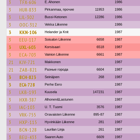
3
TFX-606
E. Ahonen
1986
3
HUR-833
Pirkanmaa, прочие
11953
1986
3
LJL-302
Bussi-Ketonen
12286
1986
3
OOC-312
Vekka Liikenne
1986
3
KKN-106
Helander ja Knit
1987
3
EEU-117
Soisalon Liikenne
6658
1987
3
UXL-603
Korsisaari
6518
1987
3
ECA-703
Vainion Liikenne
6661
1987
21
KJV-721
Makkonen
1987
21
ZAB-821
Разные города
6604
1987
3
BCH-823
Seinäjoen
268
1987
3
ECA-728
Perhe Eero
1987
3
LKB-193
Kuusela
147231
1987
3
HXR-387
Alhonen&Lastunen
1987
3
IAC-103
U. T. Tuomi
3576
1987
3
VRK-755
Oravaisten Liikenne
895-87
1987
3
HXP-115
Hyvinkään Liikenne
281
1987
3
BCN-128
Laurilan Linja
261
1987
3
BEU-433
Saaren Auto
6609
1987