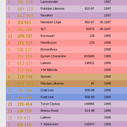
3
YBL-559
Lamminmäki
1997
3
GBY-323
Pukkilan Liikenne
810-97
1997
3
KGZ-903
Nevakivi
1997
3
JCA-965
Niemisen Linjat
852-97
06.1997
3
FKL-166
SLT
50375
06.1997
21
UPX-707
Korsisaari
118
1998
3
CFG-315
Henriksson
229
1998
3
VIB-127
EkmanBuss
1998
3
XYJ-384
Kymen Charterline
833688
1998
3
EEZ-525
Laitinen
148911
1998
3
TIZ-580
V-M Mikkola
1998
3
CCP-798
Nyholm
1998
3
MHF-203
Pekolan Liikenne
81
1998
21
LIB-764
Gold Line
938-98
1998
21
LIB-764
Gold Line
938-98
1998
21
CYE-434
Turun Citybus
148965
1998
21
LIB-720
Reissu Ruoti
914-98
1998
21
EIJ-621
Laitinen
1998
3
EIS-326
Y. Makkonen
148974
1998