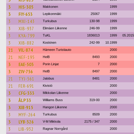
3
HIS-305
Makkonen
1999
3
FIY-653
Lepikonmäki
25067
1999
3
MXI-143
Turkubus
130-98
1999
3
XIB-937
Elimäen Liikenne
246-99
1999
3
KYA-799
TuKL
1836013
1999
05.2015
3
XIB-882
Koskinen
242-99
10.1999
21
VIL-874
Hämeen Turistiauto
2000
21
NEF-195
HelB
8493
2000
3
EAE-503
Porin Linjat
7
2000
3
ZIV-756
HelB
8497
2000
21
TYJ-561
Jalobus
8481
2000
21
FER-691
Kivistö
2000
3
CFG-333
Mikkolan Liikenne
2000
3
ÅLP 33
Williams Buss
319-00
2000
3
XIB-915
Hangon Liikenne
2000
3
MYF-264
Turkubus
8509
2000
3
LYB-326
V-M Mikkola
2175 / 347
2000
3
LIB-932
Ragnar Norrgård
2000