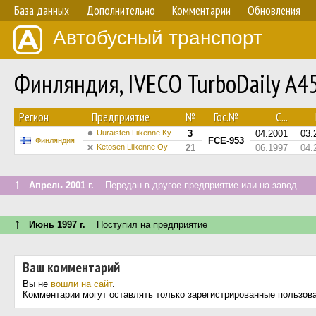
База данных
Дополнительно
Комментарии
Обновления
Автобусный транспорт
Финляндия, IVECO TurboDaily A4
Регион
Предприятие
№
Гос.№
С...
Uuraisten Liikenne Ky
3
04.2001
03.
FCE-953
Финляндия
Ketosen Liikenne Oy
21
06.1997
04.
↑
Апрель 2001 г.
Передан в другое предприятие или на завод
↑
Июнь 1997 г.
Поступил на предприятие
Ваш комментарий
Вы не
вошли на сайт
.
Комментарии могут оставлять только зарегистрированные пользов