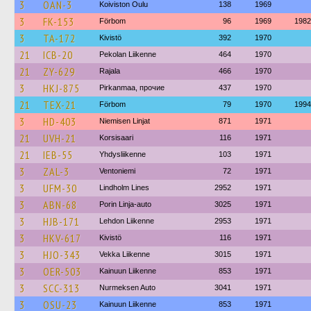
3
OAN-3
Koiviston Oulu
138
1969
3
FK-153
Förbom
96
1969
1982
3
TA-172
Kivistö
392
1970
21
ICB-20
Pekolan Liikenne
464
1970
21
ZY-629
Rajala
466
1970
3
HKJ-875
Pirkanmaa, прочие
437
1970
21
TEX-21
Förbom
79
1970
1994
3
HD-403
Niemisen Linjat
871
1971
21
UVH-21
Korsisaari
116
1971
21
IEB-55
Yhdysliikenne
103
1971
3
ZAL-3
Ventoniemi
72
1971
3
UFM-30
Lindholm Lines
2952
1971
3
ABN-68
Porin Linja-auto
3025
1971
3
HJB-171
Lehdon Liikenne
2953
1971
3
HKV-617
Kivistö
116
1971
3
HJO-343
Vekka Liikenne
3015
1971
3
OER-503
Kainuun Liikenne
853
1971
3
SCC-313
Nurmeksen Auto
3041
1971
3
OSU-23
Kainuun Liikenne
853
1971