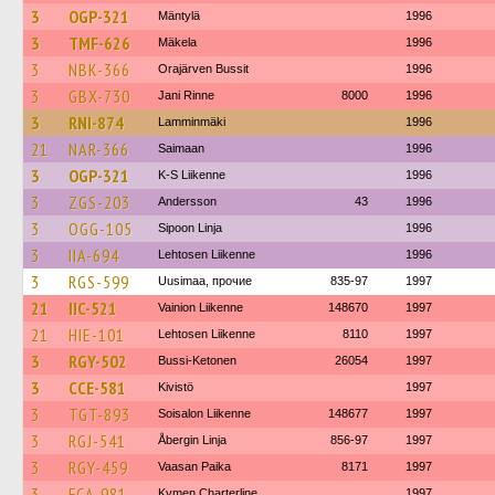
3
OGP-321
Mäntylä
1996
3
TMF-626
Mäkela
1996
3
NBK-366
Orajärven Bussit
1996
3
GBX-730
Jani Rinne
8000
1996
3
RNI-874
Lamminmäki
1996
21
NAR-366
Saimaan
1996
3
OGP-321
K-S Liikenne
1996
3
ZGS-203
Andersson
43
1996
3
OGG-105
Sipoon Linja
1996
3
IIA-694
Lehtosen Liikenne
1996
3
RGS-599
Uusimaa, прочие
835-97
1997
21
IIC-521
Vainion Liikenne
148670
1997
21
HIE-101
Lehtosen Liikenne
8110
1997
3
RGY-502
Bussi-Ketonen
26054
1997
3
CCE-581
Kivistö
1997
3
TGT-893
Soisalon Liikenne
148677
1997
3
RGJ-541
Åbergin Linja
856-97
1997
3
RGY-459
Vaasan Paika
8171
1997
3
FCA-981
Kymen Charterline
1997