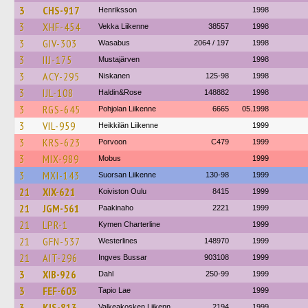
3
CHS-917
Henriksson
1998
3
XHF-454
Vekka Liikenne
38557
1998
3
GIV-303
Wasabus
2064 / 197
1998
3
IIJ-175
Mustajärven
1998
3
ACY-295
Niskanen
125-98
1998
3
IJL-108
Haldin&Rose
148882
1998
3
RGS-645
Pohjolan Liikenne
6665
05.1998
3
VIL-959
Heikkilän Liikenne
1999
3
KRS-623
Porvoon
C479
1999
3
MIX-989
Mobus
1999
3
MXI-143
Suorsan Liikenne
130-98
1999
21
XIX-621
Koiviston Oulu
8415
1999
21
JGM-561
Paakinaho
2221
1999
21
LPR-1
Kymen Charterline
1999
21
GFN-537
Westerlines
148970
1999
21
AIT-296
Ingves Bussar
903108
1999
3
XIB-926
Dahl
250-99
1999
3
FEF-603
Tapio Lae
1999
3
KIS-813
Valkeakosken Liikenn
2194
1999