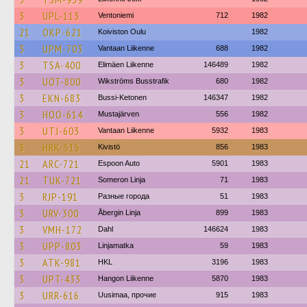
3
UPL-113
Ventoniemi
712
1982
21
OKP-621
Koiviston Oulu
1982
3
UPM-703
Vantaan Liikenne
688
1982
3
TSA-400
Elimäen Liikenne
146489
1982
3
UOT-800
Wikströms Busstrafik
680
1982
3
EKN-683
Bussi-Ketonen
146347
1982
3
HOO-614
Mustajärven
556
1982
3
UTJ-603
Vantaan Liikenne
5932
1983
3
HRK-515
Kivistö
856
1983
21
ARC-721
Espoon Auto
5901
1983
21
TUK-721
Someron Linja
71
1983
3
RJP-191
Разные города
51
1983
3
URV-300
Åbergin Linja
899
1983
3
VMH-172
Dahl
146624
1983
3
UPP-803
Linjamatka
59
1983
3
ATK-981
HKL
3196
1983
3
UPT-433
Hangon Liikenne
5870
1983
3
URR-616
Uusimaa, прочие
915
1983