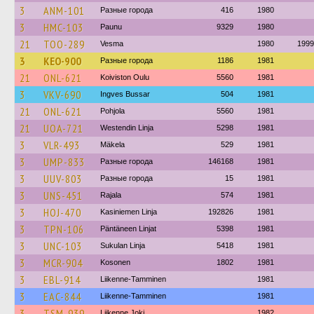
3
ANM-101
Разные города
416
1980
3
HMC-103
Paunu
9329
1980
21
TOO-289
Vesma
1980
1999
3
KEO-900
Разные города
1186
1981
21
ONL-621
Koiviston Oulu
5560
1981
3
VKV-690
Ingves Bussar
504
1981
21
ONL-621
Pohjola
5560
1981
21
UOA-721
Westendin Linja
5298
1981
3
VLR-493
Mäkela
529
1981
3
UMP-833
Разные города
146168
1981
3
UUV-803
Разные города
15
1981
3
UNS-451
Rajala
574
1981
3
HOJ-470
Kasiniemen Linja
192826
1981
3
TPN-106
Päntäneen Linjat
5398
1981
3
UNC-103
Sukulan Linja
5418
1981
3
MCR-904
Kosonen
1802
1981
3
EBL-914
Liikenne-Tamminen
1981
3
EAC-844
Liikenne-Tamminen
1981
3
TSM-939
Liikenne Joki
1982