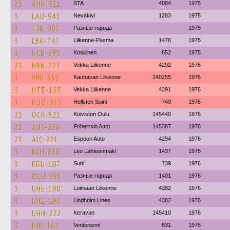
21
AHK-921
STA
4084
1975
3
LAU-945
Nevakivi
1283
1975
3
TJB-903
Разные города
1975
3
LBK-747
Liikenne-Pasma
1476
1975
3
UCU-353
Koskinen
652
1975
21
HRN-221
Vekka Liikenne
4292
1976
3
VMJ-352
Kauhavan Liikenne
240255
1976
3
HTE-153
Vekka Liikenne
4291
1976
3
HUO-935
Hellsten Soini
749
1976
21
OCK-521
Koiviston Oulu
145440
1976
21
AUC-230
Friherrsin Auto
145387
1976
21
AJC-221
Espoon Auto
4294
1976
3
RCH-838
Leo Lähteenmäki
1437
1976
3
RBU-107
Suni
739
1976
3
OCU-593
Разные города
1401
1976
3
UHE-190
Loimaan Liikenne
4382
1976
3
UHE-190
Lindholm Lines
4382
1976
3
UHH-222
Keravan
145410
1976
3
HJB-163
Ventoniemi
831
1976