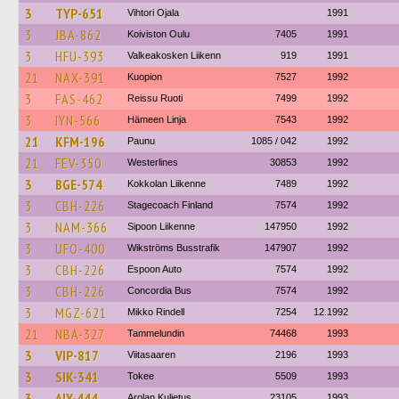
3
TYP-651
Vihtori Ojala
1991
3
JBA-862
Koiviston Oulu
7405
1991
3
HFU-393
Valkeakosken Liikenn
919
1991
21
NAX-391
Kuopion
7527
1992
3
FAS-462
Reissu Ruoti
7499
1992
3
IYN-566
Hämeen Linja
7543
1992
21
KFM-196
Paunu
1085 / 042
1992
21
FEV-350
Westerlines
30853
1992
3
BGE-574
Kokkolan Liikenne
7489
1992
3
CBH-226
Stagecoach Finland
7574
1992
3
NAM-366
Sipoon Liikenne
147950
1992
3
UFO-400
Wikströms Busstrafik
147907
1992
3
CBH-226
Espoon Auto
7574
1992
3
CBH-226
Concordia Bus
7574
1992
3
MGZ-621
Mikko Rindell
7254
12.1992
21
NBA-327
Tammelundin
74468
1993
3
VIP-817
Viitasaaren
2196
1993
3
SIK-341
Tokee
5509
1993
3
AIY-444
Arolan Kuljetus
23105
1993