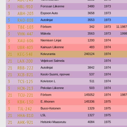
3
HBL-910
Forssan Liikenne
3480
1973
3
ABH-203
Espoon Auto
3658
1973
3
RAO-808
Autolinjat
3553
1973
3
TBE-103
Förbom
342
1973
11.1987
3
VHN-447
Mäkela
3563
1973
1998
3
XAU-606
Niemisen Linjat
1200
1974
3
UBR-403
Kainuun Liikenne
483
1974
21
KEC-548
Koivuranta
240124
1974
21
LAX-200
Veljekset Salmela
1974
21
RBB-222
Autolinjat
3842
1974
21
XCB-821
Keski-Suomi, прочие
537
1974
3
TCS-125
Koiviston L
511
1974
3
HCN-213
Pekolan Liikenne
503
1974
21
TCU-221
Förbom
145052
1974
1987
3
KBK-130
E. Ahonen
145336
1975
3
TJL-242
Bussi-Ketonen
1329
1975
21
HHA-810
LSL
1327
1975
21
AHK-921
Helsinki-Maaseutu
4084
1975