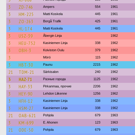
3
ZD-746
Ampers
554
1961
3
HM-225
Matti Koskela
445
1961
3
ZO-263
Borgå Trafik
425
1961
3
HL-174
Matti Koskela
445
1961
3
USZ-39
Åbergin Linja
1962
3
HEU-752
Kasiniemen Linja
338
1962
3
OBH-3
Koiviston Oulu
379
1962
3
Mörö
115
1962
3
HBT-30
Paunu
2215
1962
21
TDM-21
Särkisalon
240
1962
3
HAZ-71
Разные города
1125
1962
3
HAY-33
Pirkanmaa, прочие
2206
1962
3
HEY-90
Lehdon Liikenne
1256
1962
3
HFH-12
Kasiniemen Linja
338
1962
3
HSM-27
Kasiniemen Linja
338
1962
21
OAB-621
Pohjola
679
1963
3
KM-699
E. Ahonen
123
1963
21
ODE-50
Pohjola
679
1963