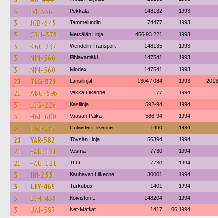
3
IVI-336
Pekkala
148132
1993
3
JGB-645
Tammelundin
74477
1993
3
CBH-375
Metsälän Linja
456-93 221
1993
3
KGC-237
Wendelin Transport
148135
1993
3
NIN-560
Pihlavamäki
147541
1993
3
NIN-560
Miodex
147541
1993
21
TLG-821
Länsilinjat
1304 / 084
1993
2013
21
ABG-596
Vekka Liikenne
77
1994
3
LGG-226
Kasilinja
592-94
1994
3
HGL-600
Vaasan Paika
586-94
1994
3
KGJ-137
Oulaisten Liikenne
1480
1994
21
YAR-582
Töysän Linja
56394
1994
21
FAU-121
Vesma
7730
1994
21
FAU-121
TLO
7730
1994
3
IIH-255
Kauhavan Liikenne
30001
1994
3
LEY-469
Turkubus
1401
1994
3
LGH-438
Koiviston L
148204
1994
3
UAI-597
Net-Matkat
1417
06.1994