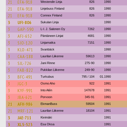
21
EFA-918
Westendin Linja
826
1990
21
EFA-918
Linjebuss Finland
826
1990
21
EFA-918
Connex Finland
826
1990
3
UFI-806
Sukulan Linja
1990
3
GAP-590
L-l. J. Salonen Oy
7262
1990
3
AFJ-652
Päntäneen Linjat
4681
1990
3
SJO-120
Linjamatka
7151
1990
3
KLO-471
Svanbäck
1990
3
CAA-188
Laurilan Liikenne
59613
1990
3
SJL-726
Jani Rinne
275-90
1990
3
FAB-822
Pukkilan Liikenne
249-90
1990
3
BFC-491
Turkubus
795 / 104
01.1990
3
JGC-3
Osmo Aho
922
1991
3
KYF-991
Into Alén
147678
1991
3
JBA-621
Porvoon
345-91
1991
21
AFH-986
EkmanBuss
59504
1991
21
MRF-121
Laurilan Liikenne
18104
1991
3
JAE-711
Kivimäki
1991
3
XLS-523
Esa Oksa
1991