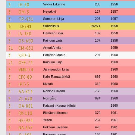
3
IH-30
Vekka Liikenne
283
1956
3
OM-3
Nevakivi
127
1957
3
TP-931
Someron Linja
207
1957
3
TJ-241
Sundellbus
292/71
1958
3
IS-380
Hämeen Linja
187
1958
3
OS-699
Kainuun Linja
187
1958
21
EM-652
Artturi Anttila
1959
3
KFD-3
Pohjolan Matka
294
1960
21
OFE-73
Kainuun Linja
1960
3
VMR-74
Järviseudun Linja
1960
3
EFC-89
Kalle Rantasärkkä
686
1960
3
IPT-3
Kivistö
312
1960
3
AÄ-813
Nobina Finland
758
1960
3
ZL-620
Norrgård
824
1960
3
OÄ-881
Kajaanin Kaupunkilinjat
1960
3
RX-110
Elimäen Liikenne
379
1961
3
HK-924
Ylisen
257
1961
3
NA-657
Pekolan Liikenne
476
1961
3
XJ-608
Разные города
158
1961