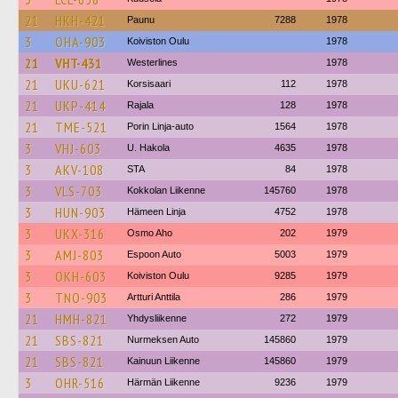
21
HKH-421
Paunu
7288
1978
3
OHA-903
Koiviston Oulu
1978
21
VHT-431
Westerlines
1978
21
UKU-621
Korsisaari
112
1978
21
UKP-414
Rajala
128
1978
21
TME-521
Porin Linja-auto
1564
1978
3
VHJ-603
U. Hakola
4635
1978
3
AKV-108
STA
84
1978
3
VLS-703
Kokkolan Liikenne
145760
1978
3
HUN-903
Hämeen Linja
4752
1978
3
UKX-316
Osmo Aho
202
1979
3
AMJ-803
Espoon Auto
5003
1979
3
OKH-603
Koiviston Oulu
9285
1979
3
TNO-903
Artturi Anttila
286
1979
21
HMH-821
Yhdysliikenne
272
1979
21
SBS-821
Nurmeksen Auto
145860
1979
21
SBS-821
Kainuun Liikenne
145860
1979
3
OHR-516
Härmän Liikenne
9236
1979