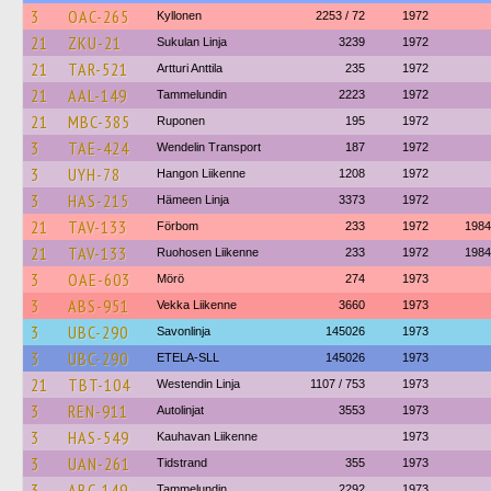
3
OAC-265
Kyllonen
2253 / 72
1972
21
ZKU-21
Sukulan Linja
3239
1972
21
TAR-521
Artturi Anttila
235
1972
21
AAL-149
Tammelundin
2223
1972
21
MBC-385
Ruponen
195
1972
3
TAE-424
Wendelin Transport
187
1972
3
UYH-78
Hangon Liikenne
1208
1972
3
HAS-215
Hämeen Linja
3373
1972
21
TAV-133
Förbom
233
1972
1984
21
TAV-133
Ruohosen Liikenne
233
1972
1984
3
OAE-603
Mörö
274
1973
3
ABS-951
Vekka Liikenne
3660
1973
3
UBC-290
Savonlinja
145026
1973
3
UBC-290
ETELA-SLL
145026
1973
21
TBT-104
Westendin Linja
1107 / 753
1973
3
REN-911
Autolinjat
3553
1973
3
HAS-549
Kauhavan Liikenne
1973
3
UAN-261
Tidstrand
355
1973
3
ABC-149
Tammelundin
2292
1973