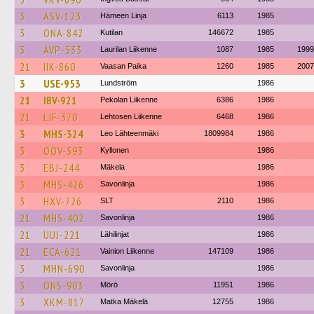
3
ASV-123
Hämeen Linja
6113
1985
3
ONA-842
Kutilan
146672
1985
3
AVP-533
Laurilan Liikenne
1087
1985
1999
21
IIK-860
Vaasan Paika
1260
1985
2007
3
USE-953
Lundström
1986
21
IBV-921
Pekolan Liikenne
6386
1986
21
LJF-370
Lehtosen Liikenne
6468
1986
3
MHS-324
Leo Lähteenmäki
1809984
1986
3
OOV-593
Kyllonen
1986
3
EBJ-244
Mäkela
1986
3
MHS-426
Savonlinja
1986
3
HXV-726
SLT
2110
1986
21
MHS-402
Savonlinja
1986
21
UUJ-221
Lähilinjat
1986
21
ECA-621
Vainion Liikenne
147109
1986
3
MHN-690
Savonlinja
1986
3
ONS-903
Mörö
11951
1986
3
XKM-817
Matka Mäkelä
12755
1986