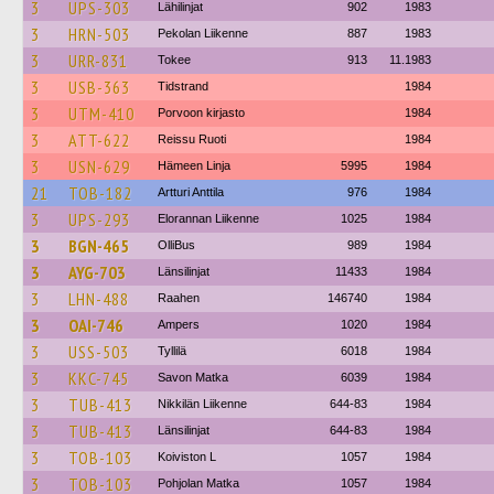
3
UPS-303
Lähilinjat
902
1983
3
HRN-503
Pekolan Liikenne
887
1983
3
URR-831
Tokee
913
11.1983
3
USB-363
Tidstrand
1984
3
UTM-410
Porvoon kirjasto
1984
3
ATT-622
Reissu Ruoti
1984
3
USN-629
Hämeen Linja
5995
1984
21
TOB-182
Artturi Anttila
976
1984
3
UPS-293
Elorannan Liikenne
1025
1984
3
BGN-465
OlliBus
989
1984
3
AYG-703
Länsilinjat
11433
1984
3
LHN-488
Raahen
146740
1984
3
OAI-746
Ampers
1020
1984
3
USS-503
Tyllilä
6018
1984
3
KKC-745
Savon Matka
6039
1984
3
TUB-413
Nikkilän Liikenne
644-83
1984
3
TUB-413
Länsilinjat
644-83
1984
3
TOB-103
Koiviston L
1057
1984
3
TOB-103
Pohjolan Matka
1057
1984