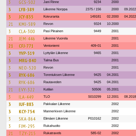
3
GCS-502
Jani Rinne
9234
2000
3
LYB-389
Liikenne Norppa
2375 / 156
2000
09.2022
3
JCY-835
Koivuranta
149181
02.2000
04.2022
21
KMJ-589
Revon
9324
10.2000
3
CLA-300
Pasi Piirainen
9449
2001
21
JEM-446
Liikenne Vuorela
2001
21
CFJ-771
Ventoniemi
409-01
2001
3
YVP-519
Lyttylän Liikenne
9465
2001
3
MRG-840
Talma Bus
2001
3
NEO-520
Revon
2001
3
RYK-686
Toreniuksen Liikenne
9425
04.2001
3
RYK-686
Rautaveden
9425
04.2001
21
EVY-322
Kutilan
50506
05.2001
3
ILA-449
TLO
S010299
12.2001
08.2018
3
IUF-883
Pakkalan Liikenne
2002
3
KCY-754
Mannerkiven Liikenne
2002
3
SKA-864
Elimäen Liikenne
P010162
2002
3
FJM-295
Rukahuolto
2002
21
TZY-215
Rukatravels
585-02
2002