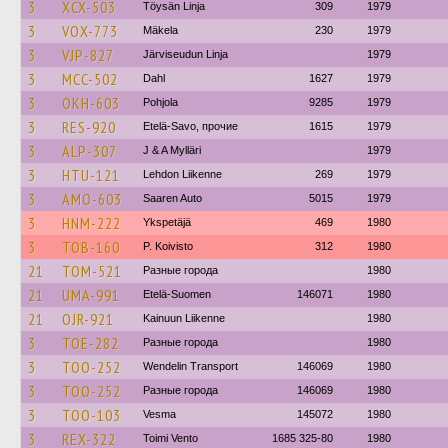
3
XCX-503
Töysän Linja
309
1979
3
VOX-773
Mäkela
230
1979
3
VJP-827
Järviseudun Linja
1979
3
MCC-502
Dahl
1627
1979
3
OKH-603
Pohjola
9285
1979
3
RES-920
Etelä-Savo, прочие
1615
1979
3
ALP-307
J & A Mylläri
1979
3
HTU-121
Lehdon Liikenne
269
1979
3
AMO-603
Saaren Auto
5015
1979
3
HNM-222
Ykspetäjä
469
1980
3
TOB-160
P. Koivisto
312
1980
21
TOM-521
Разные города
1980
21
UMA-991
Etelä-Suomen
146071
1980
21
OJR-921
Kainuun Liikenne
1980
3
TOE-282
Разные города
1980
3
TOO-252
Wendelin Transport
146069
1980
3
TOO-252
Разные города
146069
1980
3
TOO-103
Vesma
145072
1980
3
REX-322
Toimi Vento
1685 325-80
1980