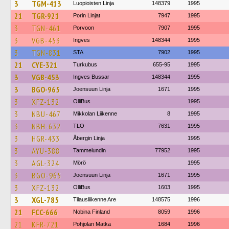
3
TGM-413
Luopioisten Linja
148379
1995
21
TGR-921
Porin Linjat
7947
1995
3
TGN-461
Porvoon
7907
1995
3
VGB-453
Ingves
148344
1995
3
TGN-831
STA
7902
1995
21
CYE-321
Turkubus
655-95
1995
3
VGB-453
Ingves Bussar
148344
1995
3
BGO-965
Joensuun Linja
1671
1995
3
XFZ-132
OlliBus
1995
3
NBU-467
Mikkolan Liikenne
8
1995
3
NBH-632
TLO
7631
1995
3
HGR-433
Åbergin Linja
1995
3
AYU-388
Tammelundin
77952
1995
3
AGL-324
Mörö
1995
3
BGO-965
Joensuun Linja
1671
1995
3
XFZ-132
OlliBus
1603
1995
3
XGL-785
Tilausliikenne Are
148575
1996
21
FCC-666
Nobina Finland
8059
1996
21
KFR-721
Pohjolan Matka
1684
1996