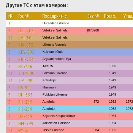
Другие ТС с этим номером:
№
Гос.№
Предприятие
Зав.№
Постр.
Утил.
3
Uuraisten Liikenne
3
LCE-703
Veljekset Salmela
1870908
21
LMI-50
Veljekset Salmela
3
RJK-553
Liikenne Vuorela
3
XEY-595
Koiviston Oulu
3
RJH-733
Anjalankosken Linja
3
H-3766
TAKRA
1936
21
T-12999
Loimaan Liikenne
1949
21
TM-999
Kolmilinjat
1949
3
HV-99
Niinivuori
1949
3
UH-533
Pukkilan Liikenne
1949
3
RH-269
Autolinjat
372
1952
1972
3
RH-269
Autolinjat
1952
1972
3
OR-439
Kajaanin Kaupunkilinjat
1954
3
HM-599
Jokioisten-Forssan
1954
21
HY-30
Vekka Liikenne
504
1955