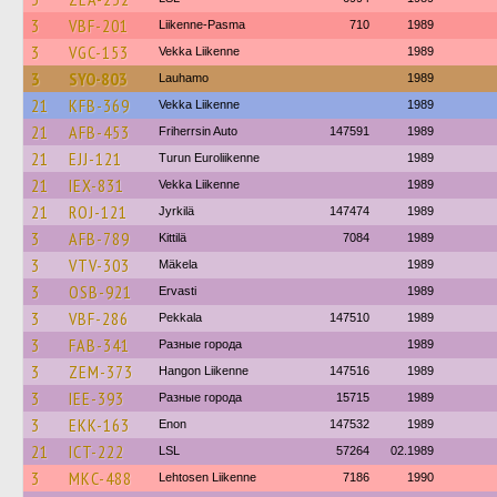
3
VBF-201
Liikenne-Pasma
710
1989
3
VGC-153
Vekka Liikenne
1989
3
SYO-803
Lauhamo
1989
21
KFB-369
Vekka Liikenne
1989
21
AFB-453
Friherrsin Auto
147591
1989
21
EJJ-121
Turun Euroliikenne
1989
21
IEX-831
Vekka Liikenne
1989
21
ROJ-121
Jyrkilä
147474
1989
3
AFB-789
Kittilä
7084
1989
3
VTV-303
Mäkela
1989
3
OSB-921
Ervasti
1989
3
VBF-286
Pekkala
147510
1989
3
FAB-341
Разные города
1989
3
ZEM-373
Hangon Liikenne
147516
1989
3
IEE-393
Разные города
15715
1989
3
EKK-163
Enon
147532
1989
21
ICT-222
LSL
57264
02.1989
3
MKC-488
Lehtosen Liikenne
7186
1990