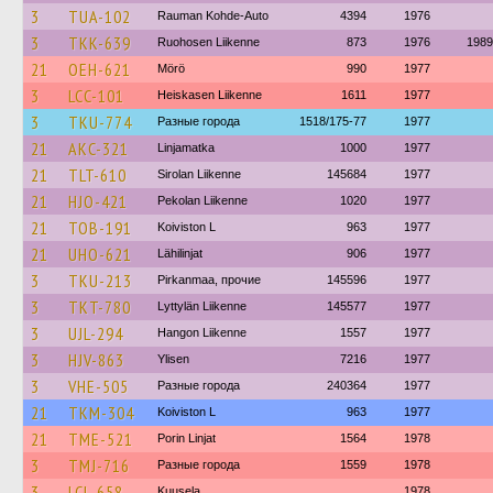
3
TUA-102
Rauman Kohde-Auto
4394
1976
3
TKK-639
Ruohosen Liikenne
873
1976
1989
21
OEH-621
Mörö
990
1977
3
LCC-101
Heiskasen Liikenne
1611
1977
3
TKU-774
Разные города
1518/175-77
1977
21
AKC-321
Linjamatka
1000
1977
21
TLT-610
Sirolan Liikenne
145684
1977
21
HJO-421
Pekolan Liikenne
1020
1977
21
TOB-191
Koiviston L
963
1977
21
UHO-621
Lähilinjat
906
1977
3
TKU-213
Pirkanmaa, прочие
145596
1977
3
TKT-780
Lyttylän Liikenne
145577
1977
3
UJL-294
Hangon Liikenne
1557
1977
3
HJV-863
Ylisen
7216
1977
3
VHE-505
Разные города
240364
1977
21
TKM-304
Koiviston L
963
1977
21
TME-521
Porin Linjat
1564
1978
3
TMJ-716
Разные города
1559
1978
3
LCL-658
Kuusela
1978