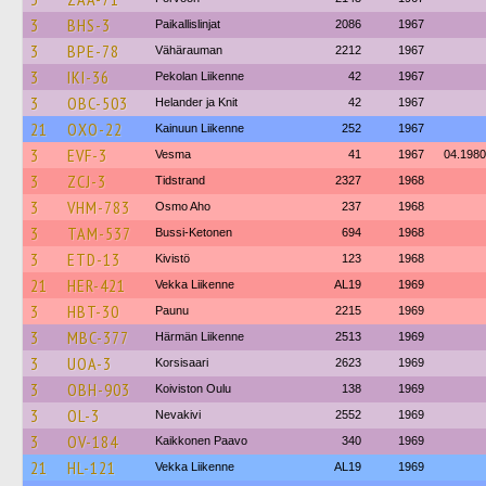
3
BHS-3
Paikallislinjat
2086
1967
3
BPE-78
Vähärauman
2212
1967
3
IKI-36
Pekolan Liikenne
42
1967
3
OBC-503
Helander ja Knit
42
1967
21
OXO-22
Kainuun Liikenne
252
1967
3
EVF-3
Vesma
41
1967
04.1980
3
ZCJ-3
Tidstrand
2327
1968
3
VHM-783
Osmo Aho
237
1968
3
TAM-537
Bussi-Ketonen
694
1968
3
ETD-13
Kivistö
123
1968
21
HER-421
Vekka Liikenne
AL19
1969
3
HBT-30
Paunu
2215
1969
3
MBC-377
Härmän Liikenne
2513
1969
3
UOA-3
Korsisaari
2623
1969
3
OBH-903
Koiviston Oulu
138
1969
3
OL-3
Nevakivi
2552
1969
3
OV-184
Kaikkonen Paavo
340
1969
21
HL-121
Vekka Liikenne
AL19
1969