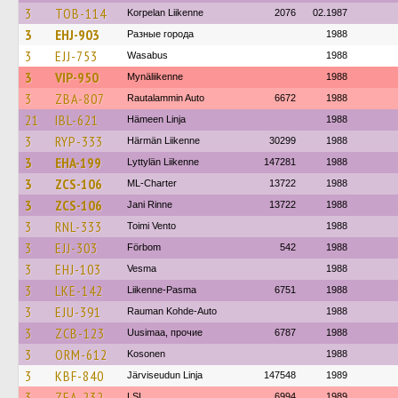
3
TOB-114
Korpelan Liikenne
2076
02.1987
3
EHJ-903
Разные города
1988
3
EJJ-753
Wasabus
1988
3
VIP-950
Mynäliikenne
1988
3
ZBA-807
Rautalammin Auto
6672
1988
21
IBL-621
Hämeen Linja
1988
3
RYP-333
Härmän Liikenne
30299
1988
3
EHA-199
Lyttylän Liikenne
147281
1988
3
ZCS-106
ML-Charter
13722
1988
3
ZCS-106
Jani Rinne
13722
1988
3
RNL-333
Toimi Vento
1988
3
EJJ-303
Förbom
542
1988
3
EHJ-103
Vesma
1988
3
LKE-142
Liikenne-Pasma
6751
1988
3
EJU-391
Rauman Kohde-Auto
1988
3
ZCB-123
Uusimaa, прочие
6787
1988
3
ORM-612
Kosonen
1988
3
KBF-840
Järviseudun Linja
147548
1989
3
ZEA-232
LSL
6994
1989