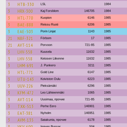
3
HTB-330
LSL
1984
3
HRX-300
Kaj Forsblom
146705
1984
3
HTL-770
Kuopion
6146
1985
3
BAE-888
Reissu Ruoti
6206
1985
3
EAE-503
Porin Linjat
1143
1985
21
NBF-321
Förbom
17
1985
21
AVT-114
Porvoon
721-85
1985
3
LHV-558
Kuusela
11632
1985
3
LHV-558
Ketosen Liikenne
11632
1985
3
LHM-691
J. Punkero
3211
1985
3
HTL-771
Gold Line
6147
1985
3
UTU-143
Koiviston Oulu
6223
1985
3
UUV-226
Pieksämäki
6296
1985
3
KFM-472
Leo Lähteenmäki
1065
1985
3
AVT-114
Uusimaa, прочие
721-85
1985
3
TXK-513
Perhe Eero
146901
1985
3
EAT-381
Nyholm
146951
1985
3
AVM-135
Satakunta, прочие
6178
1985
3
VKV-690
Ingves Bussar
504
1985