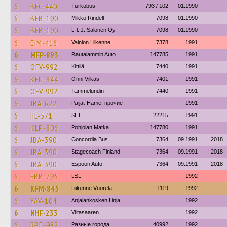
6
BFC-440
Turkubus
793 / 102
01.1990
6
BFB-190
Mikko Rindell
7098
01.1990
6
BFB-190
L-l. J. Salonen Oy
7098
01.1990
6
EIM-416
Vainion Liikenne
7378
1991
6
MFP-893
Rautalammin Auto
147785
1991
6
OFV-992
Kittilä
7440
1991
6
KFU-844
Onni Vilkas
7401
1991
6
OFV-992
Tammelundin
7440
1991
6
JBA-622
Päijät-Häme, прочие
1991
6
IIL-571
SLT
22215
1991
6
KLP-806
Pohjolan Matka
147780
1991
6
JBA-390
Concordia Bus
7364
09.1991
2018
6
JBA-390
Stagecoach Finland
7364
09.1991
2018
6
JBA-390
Espoon Auto
7364
09.1991
2018
6
FBB-795
LSL
1992
6
KFM-845
Liikenne Vuorela
1119
1992
6
YAV-104
Anjalankosken Linja
1992
6
NHF-233
Viitasaaren
1992
6
RPE-982
Разные города
40992
1992