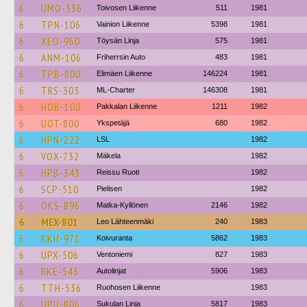
6
UMO-336
Toivosen Liikenne
511
1981
6
TPN-106
Vainion Liikenne
5398
1981
6
XEO-960
Töysän Linja
575
1981
6
ANM-106
Friherrsin Auto
483
1981
6
TPB-800
Elimäen Liikenne
146224
1981
6
TRS-303
ML-Charter
146308
1981
6
HOB-100
Pakkalan Liikenne
1211
1982
6
UOT-800
Ykspetäjä
680
1982
6
HPN-222
LSL
1982
6
VOX-732
Mäkela
1982
6
HPB-343
Reissu Ruoti
1982
6
SCP-510
Pielisen
1982
6
OKS-896
Matka-Kyllönen
2146
1982
6
MEX-801
Leo Lähteenmäki
240
1983
6
KKH-971
Koivuranta
5862
1983
6
UPX-506
Ventoniemi
827
1983
6
RKE-543
Autolinjat
5906
1983
6
TTH-536
Ruohosen Liikenne
1983
6
UPU-806
Sukulan Linja
5817
1983