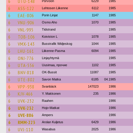
6
UTU-148
Porvoon
6229
1985
6
ASS-122
Lehtosen Liikenne
6112
1985
6
EAE-806
Porin Linjat
1147
1985
6
VNU-906
Osmo Aho
1070
1985
6
VNL-995
Tidstrand
1985
6
TOB-106
Koiviston L
1078
1985
6
VMX-143
Busstrafik Widjeskog
1044
1985
6
LHU-161
Liikenne-Pasma
6094
1985
6
ONJ-776
Linjayhtymä
1985
6
UTA-556
Uusimaa, прочие
1102
1985
6
BNV-818
OK-Bussit
11087
1985
6
UTE-802
Savon Matka
6185
04.1985
6
VPP-938
Svanbäck
147023
1986
6
KJV-466
Y. Makkonen
235
1986
6
UVK-232
Raahen
1986
6
UVK-232
Hojo-Matkat
1986
6
UVE-886
Ampers
1986
6
RMM-223
Arolan Kuljetus
6429
1986
6
UVJ-110
Wasabus
2025
1986