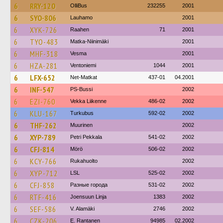
6
RRY-120
OlliBus
232255
2001
6
SYO-806
Lauhamo
2001
6
XYK-726
Raahen
71
2001
6
TYO-483
Matka-Niinimäki
2001
6
MHF-318
Vesma
2001
6
HZA-281
Ventoniemi
1044
2001
6
LFX-652
Net-Matkat
437-01
04.2001
6
INF-547
PS-Bussi
2002
6
EZI-760
Vekka Liikenne
486-02
2002
6
KLU-167
Turkubus
592-02
2002
6
THF-262
Muurinen
2002
6
XYP-789
Petri Pekkala
541-02
2002
6
CFJ-814
Mörö
506-02
2002
6
KCY-766
Rukahuolto
2002
6
XYP-712
LSL
525-02
2002
6
CFJ-858
Разные города
531-02
2002
6
RTF-416
Joensuun Linja
1383
2002
6
SEF-586
V. Alamäki
2746
2002
6
CZK-206
E. Rantanen
94985
02.2002