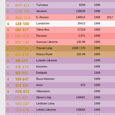
6
BHY-421
Turkubus
8259
1998
6
GCN-146
Vesanen
148828
1998
6
XUU-214
E. Ahonen
148914
1998
2017
6
GEB-500
Lundström
30413
1999
6
ENF-997
Talma Bus
27218
1999
6
KRS-676
Porvoon
C471
1999
6
MXI-143
Suorsan Liikenne
130-98
1999
6
CCV-796
Töysän Linja
2208 / 270
1999
6
KIU-839
Reissu Ruoti
192-99
1999
6
XIB-659
Lyttylän Liikenne
1999
6
XIB-659
Kosonen
1999
6
XIB-953
Eteläpää
1999
6
YBV-847
Bussi-Ketonen
1999
6
VCZ-503
Astor
672
1999
6
HZK-835
Viitasaaren
1999
6
EIS-438
Sipoon Linja
149001
1999
6
YBV-847
Lindholm Lines
1999
6
CEA-676
Leiniön Liikenne
149065
1999