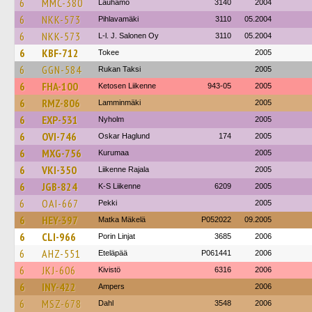
6
MMC-380
Lauhamo
3140
2004
6
NKK-573
Pihlavamäki
3110
05.2004
6
NKK-573
L-l. J. Salonen Oy
3110
05.2004
6
KBF-712
Tokee
2005
6
GGN-584
Rukan Taksi
2005
6
FHA-100
Ketosen Liikenne
943-05
2005
6
RMZ-806
Lamminmäki
2005
6
EXP-531
Nyholm
2005
6
OVI-746
Oskar Haglund
174
2005
6
MXG-756
Kurumaa
2005
6
VKI-350
Liikenne Rajala
2005
6
JGB-824
K-S Liikenne
6209
2005
6
OAI-667
Pekki
2005
6
HEY-397
Matka Mäkelä
P052022
09.2005
6
CLI-966
Porin Linjat
3685
2006
6
AHZ-551
Eteläpää
P061441
2006
6
JKJ-606
Kivistö
6316
2006
6
INY-422
Ampers
2006
6
MSZ-678
Dahl
3548
2006