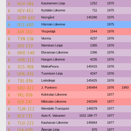
6
HCH-386
Kasiniemen Linja
1252
1975
6
HEV-432
Kyttälän Liikenne
711
1975
6
UOM-602
Norrgård
145280
1975
6
OCC-680
Härmän Liikenne
1975
6
AJH-102
Ykspetäjä
1544
1976
6
TVN-106
Vesma
4237
1976
6
UHJ-110
Niemisen Linjat
1365
1976
6
HHO-540
Elorannan Liikenne
1396
1976
6
UHB-212
Hangon Liikenne
4235
1976
6
OCS-908
MatkaPeura
145415
1976
6
UHK-436
Tuomisen Linja
4247
1976
6
TRL-896
Lokkilinjat
145425
1976
6
SBU-422
J. Punkero
145464
1976
1993
6
VKL-806
Kokkolan Liikenne
1977
6
HJX-247
Mikkolan Liikenne
240349
1977
6
TLM-212
Wendelin Transport
145579
1977
6
RCV-731
Auto K. Vaisanen
1531 188-77
1977
6
TLU-222
Kauhavan Liikenne
145664
1977
6
UJA-600
Åbergin Linja
970
1977