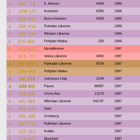
6
UVC-718
E. Ahonen
6499
1986
6
UVM-157
Koskinen
6390
1986
6
EBK-866
Bussi-Ketonen
6358
1986
6
UVP-656
Pukkilan Liikenne
1986
6
UVP-656
Elimäen Liikenne
1986
6
KJV-466
Pohjolan Matka
235
1986
6
ECO-612
Mynäliikenne
1987
6
BCE-715
Vekka Liikenne
6482
1987
6
BEI-110
Pakkalan Liikenne
6534
1987
6
ZAA-906
Pohjolan Matka
1987
6
ZAC-558
Joensuun Linja
2149
1987
6
UXX-443
Paunu
88987
1987
6
VRK-606
Osmo Aho
13176
1987
6
IAO-988
Mikkolan Liikenne
943-87
1987
6
VRS-408
Dahl
1987
6
VRS-408
Grönberg
1987
6
OOT-703
Pulkkilan Liikenne
1987
6
LKE-260
Kutilan
1987
6
ECO-612
Muurinen
1987