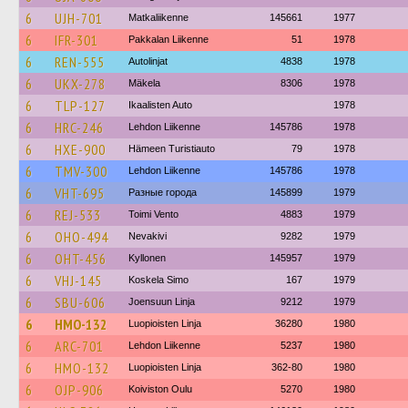
6
UJH-701
Matkaliikenne
145661
1977
6
IFR-301
Pakkalan Liikenne
51
1978
6
REN-555
Autolinjat
4838
1978
6
UKX-278
Mäkela
8306
1978
6
TLP-127
Ikaalisten Auto
1978
6
HRC-246
Lehdon Liikenne
145786
1978
6
HXE-900
Hämeen Turistiauto
79
1978
6
TMV-300
Lehdon Liikenne
145786
1978
6
VHT-695
Разные города
145899
1979
6
REJ-533
Toimi Vento
4883
1979
6
OHO-494
Nevakivi
9282
1979
6
OHT-456
Kyllonen
145957
1979
6
VHJ-145
Koskela Simo
167
1979
6
SBU-606
Joensuun Linja
9212
1979
6
HMO-132
Luopioisten Linja
36280
1980
6
ARC-701
Lehdon Liikenne
5237
1980
6
HMO-132
Luopioisten Linja
362-80
1980
6
OJP-906
Koiviston Oulu
5270
1980