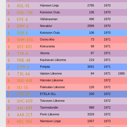
6
HUL-91
Hämeen Linja
2785
1970
6
OAE-706
Koiviston Oulu
106
1970
6
EPE-6
Vähärauman
496
1970
6
OMY-6
Nevakivi
2899
1970
6
OHR-6
Koiviston Oulu
106
1970
6
VHM-836
Osmo Aho
73
1971
6
XEE-801
Koivuranta
68
1971
6
TYK-6
Vesma
87
1971
6
YNB-48
Kauhavan Liikenne
219
1971
6
OOM-6
Pohjola
3041
1971
6
TXL-66
Vainion Liikenne
84
1971
1985
6
VAB-448
Härmän Liikenne
1972
6
IXJ-56
Pakkalan Liikenne
126
1972
6
ZKR-58
ETELA-SLL
209
1972
6
UHC-609
Toivosen Liikenne
1972
6
AAL-449
Tammelundin
988
1972
6
AAR-213
Porin Liikenne
3329
1972
6
HBC-906
Niemisen Linjat
1057
1973