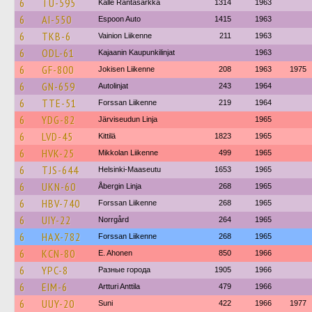
6
TU-595
Kalle Rantasärkkä
1314
1963
6
AI-550
Espoon Auto
1415
1963
6
TKB-6
Vainion Liikenne
211
1963
6
ODL-61
Kajaanin Kaupunkilinjat
1963
6
GF-800
Jokisen Liikenne
208
1963
1975
6
GN-659
Autolinjat
243
1964
6
TTE-51
Forssan Liikenne
219
1964
6
YDG-82
Järviseudun Linja
1965
6
LVD-45
Kittilä
1823
1965
6
HVK-25
Mikkolan Liikenne
499
1965
6
TJS-644
Helsinki-Maaseutu
1653
1965
6
UKN-60
Åbergin Linja
268
1965
6
HBV-740
Forssan Liikenne
268
1965
6
UIY-22
Norrgård
264
1965
6
HAX-782
Forssan Liikenne
268
1965
6
KCN-80
E. Ahonen
850
1966
6
YPC-8
Разные города
1905
1966
6
EIM-6
Artturi Anttila
479
1966
6
UUY-20
Suni
422
1966
1977