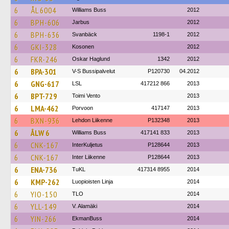
6
ÅL 6004
Williams Buss
2012
6
BPH-606
Jarbus
2012
6
BPH-636
Svanbäck
1198-1
2012
6
GKI-328
Kosonen
2012
6
FKR-246
Oskar Haglund
1342
2012
6
BPA-301
V-S Bussipalvelut
P120730
04.2012
6
GNG-617
LSL
417212 866
2013
6
BPT-729
Toimi Vento
2013
6
LMA-462
Porvoon
417147
2013
6
BXN-936
Lehdon Liikenne
P132348
2013
6
ÅLW 6
Williams Buss
417141 833
2013
6
CNK-167
InterKuljetus
P128644
2013
6
CNK-167
Inter Liikenne
P128644
2013
6
ENA-736
TuKL
417314 8955
2014
6
KMP-262
Luopioisten Linja
2014
6
YIO-150
TLO
2014
6
YLL-149
V. Alamäki
2014
6
YIN-266
EkmanBuss
2014