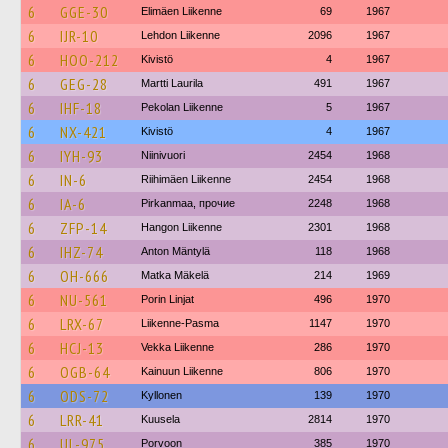
6
GGE-30
Elimäen Liikenne
69
1967
6
IJR-10
Lehdon Liikenne
2096
1967
6
HOO-212
Kivistö
4
1967
6
GEG-28
Martti Laurila
491
1967
6
IHF-18
Pekolan Liikenne
5
1967
6
NX-421
Kivistö
4
1967
6
IYH-93
Niinivuori
2454
1968
6
IN-6
Riihimäen Liikenne
2454
1968
6
IA-6
Pirkanmaa, прочие
2248
1968
6
ZFP-14
Hangon Liikenne
2301
1968
6
IHZ-74
Anton Mäntylä
118
1968
6
OH-666
Matka Mäkelä
214
1969
6
NU-561
Porin Linjat
496
1970
6
LRX-67
Liikenne-Pasma
1147
1970
6
HCJ-13
Vekka Liikenne
286
1970
6
OGB-64
Kainuun Liikenne
806
1970
6
ODS-72
Kyllonen
139
1970
6
LRR-41
Kuusela
2814
1970
6
UL-975
Porvoon
385
1970