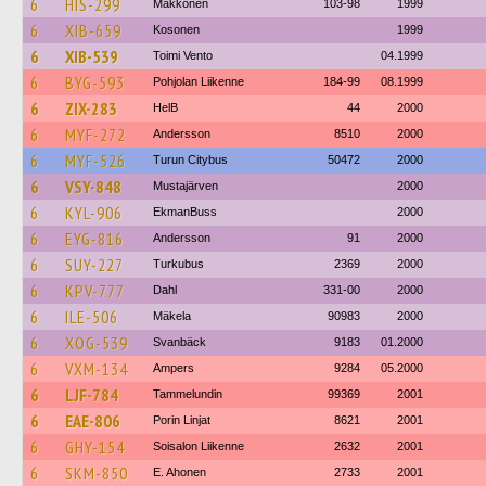
6
HIS-299
Makkonen
103-98
1999
6
XIB-659
Kosonen
1999
6
XIB-539
Toimi Vento
04.1999
6
BYG-593
Pohjolan Liikenne
184-99
08.1999
6
ZIX-283
HelB
44
2000
6
MYF-272
Andersson
8510
2000
6
MYF-526
Turun Citybus
50472
2000
6
VSY-848
Mustajärven
2000
6
KYL-906
EkmanBuss
2000
6
EYG-816
Andersson
91
2000
6
SUY-227
Turkubus
2369
2000
6
KPV-777
Dahl
331-00
2000
6
ILE-506
Mäkela
90983
2000
6
XOG-539
Svanbäck
9183
01.2000
6
VXM-134
Ampers
9284
05.2000
6
LJF-784
Tammelundin
99369
2001
6
EAE-806
Porin Linjat
8621
2001
6
GHY-154
Soisalon Liikenne
2632
2001
6
SKM-850
E. Ahonen
2733
2001