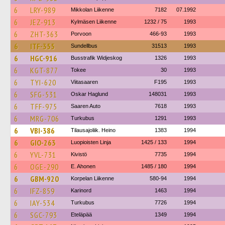
6
LRY-989
Mikkolan Liikenne
7182
07.1992
6
JEZ-913
Kylmäsen Liikenne
1232 / 75
1993
6
ZHT-363
Porvoon
466-93
1993
6
ITF-355
Sundellbus
31513
1993
6
HGC-916
Busstrafik Widjeskog
1326
1993
6
KGT-877
Tokee
30
1993
6
TYI-620
Viitasaaren
F195
1993
6
SFG-531
Oskar Haglund
148031
1993
6
TFF-975
Saaren Auto
7618
1993
6
MRG-706
Turkubus
1291
1993
6
VBI-386
Tilausajoliik. Heino
1383
1994
6
GIO-263
Luopioisten Linja
1425 / 133
1994
6
YVL-731
Kivistö
7735
1994
6
OGE-290
E. Ahonen
1485 / 180
1994
6
GBM-920
Korpelan Liikenne
580-94
1994
6
IFZ-859
Karinord
1463
1994
6
IAY-534
Turkubus
7726
1994
6
SGC-793
Eteläpää
1349
1994