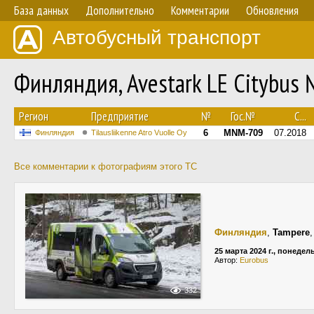
База данных
Дополнительно
Комментарии
Обновления
Автобусный транспорт
Финляндия, Avestark LE Citybus 
Регион
Предприятие
№
Гос.№
С...
6
MNM-709
07.2018
Финляндия
Tilausliikenne Atro Vuolle Oy
Все комментарии к фотографиям этого ТС
Финляндия
,
Tampere
25 марта 2024 г., понедел
Автор:
Eurobus
332