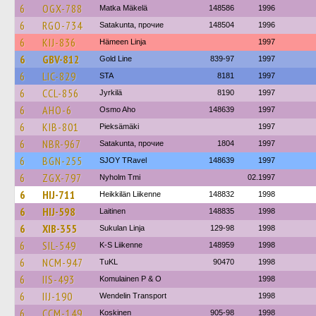
6
OGX-788
Matka Mäkelä
148586
1996
6
RGO-734
Satakunta, прочие
148504
1996
6
KIJ-836
Hämeen Linja
1997
6
GBV-812
Gold Line
839-97
1997
6
LIC-829
STA
8181
1997
6
CCL-856
Jyrkilä
8190
1997
6
AHO-6
Osmo Aho
148639
1997
6
KIB-801
Pieksämäki
1997
6
NBR-967
Satakunta, прочие
1804
1997
6
BGN-255
SJOY TRavel
148639
1997
6
ZGX-797
Nyholm Tmi
02.1997
6
HIJ-711
Heikkilän Liikenne
148832
1998
6
HIJ-598
Laitinen
148835
1998
6
XIB-355
Sukulan Linja
129-98
1998
6
SIL-549
K-S Liikenne
148959
1998
6
NCM-947
TuKL
90470
1998
6
IIS-493
Komulainen P & O
1998
6
IIJ-190
Wendelin Transport
1998
6
CCM-149
Koskinen
905-98
1998