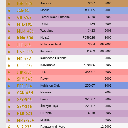
6
IOE-590
Ampers
3627
2006
6
JCS-51
Mobus
895-05
2006
6
GHI-762
Toreniuksen Liikenne
6370
2006
6
FHK-191
Tyllilä
134
2006
6
MLM-466
Wasabus
3413
2006
6
KMA-206
Kivistö
P058026
2006
6
JJT-306
Nobina Finland
3664
06.2006
6
UBZ-935
Koskinen
11463
08.2006
6
FIK-682
Kauhavan Liikenne
2007
6
OTL-722
Koivuranta
P070186
2007
6
JHK-556
TLO
367-07
2007
6
SNY-863
Revon
2007
6
ERF-816
Koiviston Oulu
256-07
2007
6
CGN-624
Nevakivi
2007
6
XEY-546
Paunu
323-07
2007
6
SBY-156
Åbergin Linja
220-07
2007
6
NLK-521
H.Ranta
6548
2007
6
MMZ-976
Mäkela
2007
6
VLZ-225
Rautalammin Auto
12.2007