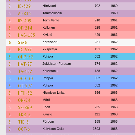
6
IE-329
Niinivuori
702
1960
6
AI-833
Tammelundin
1960
6
RY-409
Toimi Vento
910
1961
6
OF-214
Kyllonen
828
1961
6
HAB-165
Kivistö
429
1961
6
SS-6
Korsisaari
231
1962
6
HC-657
Ykspetäjä
131
1962
6
OHP-52
Pohjola
652
1962
6
HAT-27
Jokioisten-Forssan
174
1962
6
TA-152
Koiviston L
138
1962
6
OCD-30
Pohjola
652
1962
6
OT-597
Pohjola
652
1962
6
HFH-32
Niemisen Linjat
356
1963
6
ON-24
Mörö
1963
6
SS-869
Enon
235
1963
6
TKB-6
Kivistö
211
1963
6
TIE-6
Förbom
185
1963
6
OCT-6
Koiviston Oulu
1393
1963