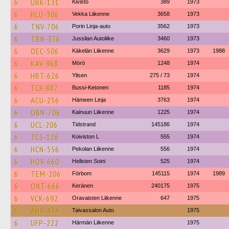
6
UBK-131
Kivistö
389
1973
6
HLU-306
Vekka Liikenne
3658
1973
6
TNV-706
Porin Linja-auto
3562
1973
6
TBN-376
Jussilan Autoliike
3460
1973
6
OEC-506
Käkelän Liikenne
3629
1973
1988
6
KAV-968
Mörö
1248
1974
6
HBT-626
Ylisen
275 / 73
1974
6
TCR-887
Bussi-Ketonen
1185
1974
6
ACU-256
Hämeen Linja
3763
1974
6
OBN-706
Kainuun Liikenne
1225
1974
6
UCL-206
Tidstrand
145186
1974
6
TCS-126
Koiviston L
555
1974
6
HCN-556
Pekolan Liikenne
556
1974
6
HOV-660
Hellsten Soini
525
1974
6
TEM-206
Förbom
145115
1974
1989
6
ONT-666
Keränen
240175
1975
6
VCK-692
Oravaisten Liikenne
647
1975
6
AHA-474
Taivassalon Auto
1975
6
UFP-222
Härmän Liikenne
1975