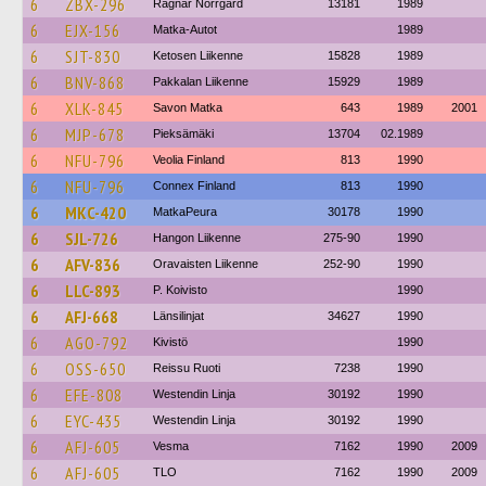
6
ZBX-296
Ragnar Norrgård
13181
1989
6
EJX-156
Matka-Autot
1989
6
SJT-830
Ketosen Liikenne
15828
1989
6
BNV-868
Pakkalan Liikenne
15929
1989
6
XLK-845
Savon Matka
643
1989
2001
6
MJP-678
Pieksämäki
13704
02.1989
6
NFU-796
Veolia Finland
813
1990
6
NFU-796
Connex Finland
813
1990
6
MKC-420
MatkaPeura
30178
1990
6
SJL-726
Hangon Liikenne
275-90
1990
6
AFV-836
Oravaisten Liikenne
252-90
1990
6
LLC-893
P. Koivisto
1990
6
AFJ-668
Länsilinjat
34627
1990
6
AGO-792
Kivistö
1990
6
OSS-650
Reissu Ruoti
7238
1990
6
EFE-808
Westendin Linja
30192
1990
6
EYC-435
Westendin Linja
30192
1990
6
AFJ-605
Vesma
7162
1990
2009
6
AFJ-605
TLO
7162
1990
2009