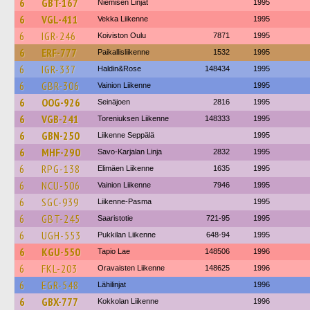
6
GBT-167
Niemisen Linjat
1995
6
VGL-411
Vekka Liikenne
1995
6
IGR-246
Koiviston Oulu
7871
1995
6
ERF-777
Paikallisliikenne
1532
1995
6
IGR-337
Haldin&Rose
148434
1995
6
GBR-306
Vainion Liikenne
1995
6
OOG-926
Seinäjoen
2816
1995
6
VGB-241
Toreniuksen Liikenne
148333
1995
6
GBN-250
Liikenne Seppälä
1995
6
MHF-290
Savo-Karjalan Linja
2832
1995
6
RPG-138
Elimäen Liikenne
1635
1995
6
NCU-506
Vainion Liikenne
7946
1995
6
SGC-939
Liikenne-Pasma
1995
6
GBT-245
Saaristotie
721-95
1995
6
UGH-553
Pukkilan Liikenne
648-94
1995
6
KGU-550
Tapio Lae
148506
1996
6
FKL-203
Oravaisten Liikenne
148625
1996
6
EGR-548
Lähilinjat
1996
6
GBX-777
Kokkolan Liikenne
1996