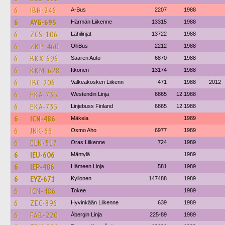
6
IBH-246
A-Bus
2207
1988
6
AYG-695
Härmän Liikenne
13315
1988
6
ZCS-106
Lähilinjat
13722
1988
6
ZBP-460
OlliBus
2212
1988
6
BKX-696
Saaren Auto
6870
1988
6
KKM-628
Itkonen
13174
1988
6
IBC-206
Valkeakosken Liikenn
471
1988
2012
6
EKA-735
Westendin Linja
6865
12.1988
6
EKA-735
Linjebuss Finland
6865
12.1988
6
ICN-486
Mäkela
1989
6
JNK-66
Osmo Aho
6977
1989
6
ELN-517
Oras Liikenne
724
1989
6
IEU-606
Mäntylä
1989
6
IEP-406
Hämeen Linja
581
1989
6
EYZ-671
Kyllonen
147488
1989
6
ICN-486
Tokee
1989
6
ZEC-896
Hyvinkään Liikenne
639
1989
6
FAB-220
Åbergin Linja
225-89
1989