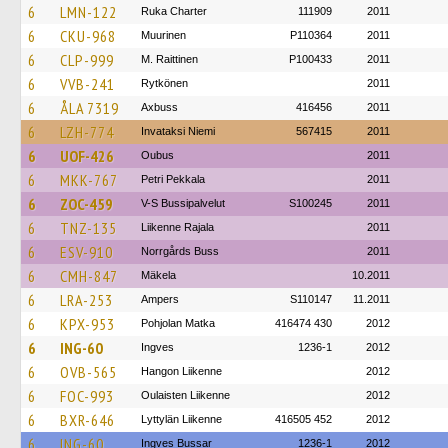
6
LMN-122
Ruka Charter
111909
2011
6
CKU-968
Muurinen
P110364
2011
6
CLP-999
M. Raittinen
P100433
2011
6
VVB-241
Rytkönen
2011
6
ÅLA 7319
Axbuss
416456
2011
6
LZH-774
Invataksi Niemi
567415
2011
6
UOF-426
Oubus
2011
6
MKK-767
Petri Pekkala
2011
6
ZOC-459
V-S Bussipalvelut
S100245
2011
6
TNZ-135
Liikenne Rajala
2011
6
ESV-910
Norrgårds Buss
2011
6
CMH-847
Mäkela
10.2011
6
LRA-253
Ampers
S110147
11.2011
6
KPX-953
Pohjolan Matka
416474 430
2012
6
ING-60
Ingves
1236-1
2012
6
OVB-565
Hangon Liikenne
2012
6
FOC-993
Oulaisten Liikenne
2012
6
BXR-646
Lyttylän Liikenne
416505 452
2012
6
ING-60
Ingves Bussar
1236-1
2012