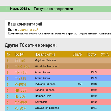
↑
Июль 2018 г.
Поступил на предприятие
Ваш комментарий
Вы не
вошли на сайт
.
Комментарии могут оставлять только зарегистрированные пользов
Другие ТС с этим номером:
№
Гос.№
Предприятие
Зав.№
Постр.
Утил.
6
LTJ-60
Veljekset Salmela
6
TXM-802
Wendelin Transport
6
TF-239
Artturi Anttila
1939
6
T-5239
Artturi Anttila
1939
6
V-4984
Pyhtään Liikenne
458
1948
6
HB-227
Lahden Liikenne
1949
6
HJ-207
Hämeen Linja
1949
6
MA-869
Savonlinja
1950
6
VL-954
Oravaisten Liikenne
1951