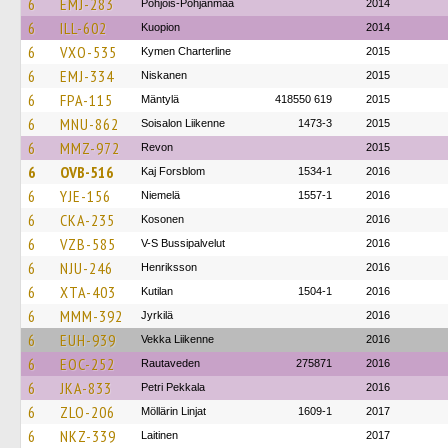
6
EMJ-283
Pohjois-Pohjanmaa
2014
6
ILL-602
Kuopion
2014
6
VXO-535
Kymen Charterline
2015
6
EMJ-334
Niskanen
2015
6
FPA-115
Mäntylä
418550 619
2015
6
MNU-862
Soisalon Liikenne
1473-3
2015
6
MMZ-972
Revon
2015
6
OVB-516
Kaj Forsblom
1534-1
2016
6
YJE-156
Niemelä
1557-1
2016
6
CKA-235
Kosonen
2016
6
VZB-585
V-S Bussipalvelut
2016
6
NJU-246
Henriksson
2016
6
XTA-403
Kutilan
1504-1
2016
6
MMM-392
Jyrkilä
2016
6
EUH-939
Vekka Liikenne
2016
6
EOC-252
Rautaveden
275871
2016
6
JKA-833
Petri Pekkala
2016
6
ZLO-206
Möllärin Linjat
1609-1
2017
6
NKZ-339
Laitinen
2017