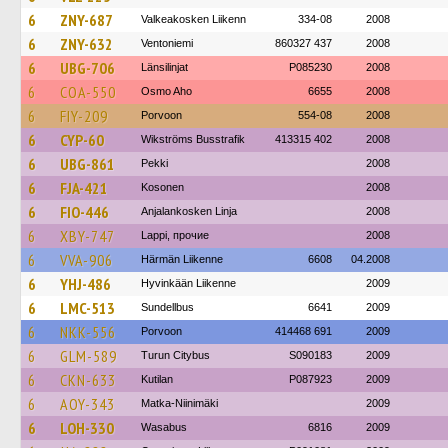
6
ZNY-687
Valkeakosken Liikenn
334-08
2008
6
ZNY-632
Ventoniemi
860327 437
2008
6
UBG-706
Länsilinjat
P085230
2008
6
COA-550
Osmo Aho
6655
2008
6
FIY-209
Porvoon
554-08
2008
6
CYP-60
Wikströms Busstrafik
413315 402
2008
6
UBG-861
Pekki
2008
6
FJA-421
Kosonen
2008
6
FIO-446
Anjalankosken Linja
2008
6
XBY-747
Lappi, прочие
2008
6
VVA-906
Härmän Liikenne
6608
04.2008
6
YHJ-486
Hyvinkään Liikenne
2009
6
LMC-513
Sundellbus
6641
2009
6
NKK-556
Porvoon
414468 691
2009
6
GLM-589
Turun Citybus
S090183
2009
6
CKN-633
Kutilan
P087923
2009
6
AOY-343
Matka-Niinimäki
2009
6
LOH-330
Wasabus
6816
2009