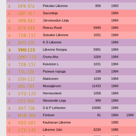
6
HPR-976
Pekolan Liikenne
806
1983
6
URP-417
Savonlinja
1984
6
VMR-882
Järviseudun Linja
1984
6
ATK-888
Reissu Ruoti
5940
1984
6
TOB-132
Soisalon Liikenne
1031
1984
6
XHU-191
K-S Liikenne
1984
6
VMX-120
Liikenne Norppa
5981
1984
6
OMP-759
Osmo Aho
1004
1984
6
TOB-132
Koiviston L
1031
1984
6
TVL-106
Разные города
108
1984
6
USH-122
Makkonen
1039
1984
6
AYG-703
Mustajärven
11433
1984
6
UTO-120
Hernesniemi
1058
1984
6
USS-966
Westendin Linja
999
1984
6
XHT-706
S & P Lehtonen
10080
1984
6
MGB-406
Förbom
91
1984
1999
6
VOO-685
Kauhavan Liikenne
1985
6
UTU-149
Liikenne Joki
6230
1985