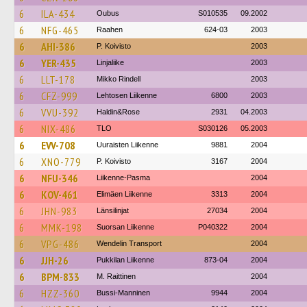
6
ILA-434
Oubus
S010535
09.2002
6
NFG-465
Raahen
624-03
2003
6
AHI-386
P. Koivisto
2003
6
YER-435
Linjaliike
2003
6
LLT-178
Mikko Rindell
2003
6
CFZ-999
Lehtosen Liikenne
6800
2003
6
VVU-392
Haldin&Rose
2931
04.2003
6
NIX-486
TLO
S030126
05.2003
6
EVV-708
Uuraisten Liikenne
9881
2004
6
XNO-779
P. Koivisto
3167
2004
6
NFU-346
Liikenne-Pasma
2004
6
KOV-461
Elimäen Liikenne
3313
2004
6
JHN-983
Länsilinjat
27034
2004
6
MMK-198
Suorsan Liikenne
P040322
2004
6
VPG-486
Wendelin Transport
2004
6
JJH-26
Pukkilan Liikenne
873-04
2004
6
BPM-833
M. Raittinen
2004
6
HZZ-360
Bussi-Manninen
9944
2004