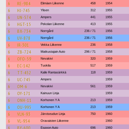
6
RE-984
Elimäen Liikenne
458
1954
6
HJ-745
Ylisen
312
1955
6
UN-574
Ampers
441
1955
6
HGT-15
Pekolan Liikenne
413
1955
6
BX-734
Norrgård
236 / 71
1956
6
UV-878
Norrgård
236 / 71
1956
6
IR-301
Vekka Liikenne
236
1958
6
ZB-724
Matkustajain Auto
296 / 71
1958
6
OFO-59
Nevakivi
320
1959
6
EC-142
Tuokila
517
1959
6
TT-452
Kalle Rantasärkkä
118
1959
6
UC-745
Ampers
1959
6
OM-6
Nevakivi
561
1959
6
OY-171
Kainuun Linja
1959
6
ONH-11
Korhonen Y A
213
1959
6
OU-995
Korhonen Y A
213
1959
6
VLN-93
Järviseudun Linja
750
1960
6
VL-954
Oravaisten Liikenne
1960
6
BY-600
Espoon Auto
696
1960