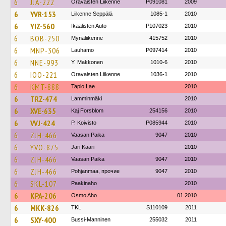
6
JJA-222
Oravaisten Liikenne
P091081
2009
6
YVR-153
Liikenne Seppälä
1085-1
2010
6
YIZ-560
Ikaalisten Auto
P107023
2010
6
BOB-250
Mynäliikenne
415752
2010
6
MNP-306
Lauhamo
P097414
2010
6
NNE-993
Y. Makkonen
1010-6
2010
6
IOO-221
Oravaisten Liikenne
1036-1
2010
6
KMT-888
Tapio Lae
2010
6
TRZ-474
Lamminmäki
2010
6
XVE-635
Kaj Forsblom
254156
2010
6
VVJ-424
P. Koivisto
P085944
2010
6
ZJH-466
Vaasan Paika
9047
2010
6
YVO-875
Jari Kaari
2010
6
ZJH-466
Vaasan Paika
9047
2010
6
ZJH-466
Pohjanmaa, прочие
9047
2010
6
SKL-107
Paakinaho
2010
6
KPA-206
Osmo Aho
01.2010
6
MKK-826
TKL
S110109
2011
6
SXY-400
Bussi-Manninen
255032
2011