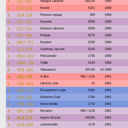
6
ULC-386
Hangon Liikenne
146130
1980
6
HXV-858
Kivistö
5201
1980
6
ULN-206
Разные города
369
1980
6
LCS-356
Kuusela
5059
1980
6
LCS-356
Ketosen Liikenne
5059
1980
6
OJP-906
Pohjola
5270
1980
6
UMT-731
Kuopion
5250
1980
6
ULO-606
Uusimaa, прочие
5140
1980
6
MEU-260
Pieksämäki
1705
1980
6
UMM-206
Tyllilä
5134
1980
6
XEB-360
Viitasaaren
329-80
02.1980
6
OKC-298
A-Bus
966 / 1126
1981
6
GBA-484
Liikenne Joki
10
1981
6
UOA-717
Rovaniemen Linjat
5366
1981
6
OJX-206
Koiviston Oulu
1769
1981
6
TPB-306
Artturi Anttila
1732
1981
6
OKC-298
Nevakivi
966 / 1126
1981
6
VLK-170
Ingves Bussar
146290
1981
6
HOA-888
Lamminmäki
1178
1981