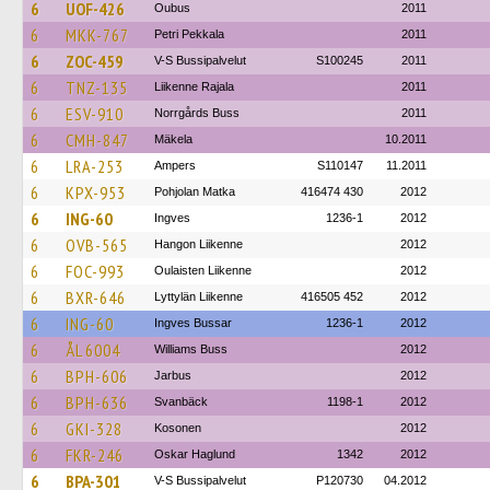
6
UOF-426
Oubus
2011
6
MKK-767
Petri Pekkala
2011
6
ZOC-459
V-S Bussipalvelut
S100245
2011
6
TNZ-135
Liikenne Rajala
2011
6
ESV-910
Norrgårds Buss
2011
6
CMH-847
Mäkela
10.2011
6
LRA-253
Ampers
S110147
11.2011
6
KPX-953
Pohjolan Matka
416474 430
2012
6
ING-60
Ingves
1236-1
2012
6
OVB-565
Hangon Liikenne
2012
6
FOC-993
Oulaisten Liikenne
2012
6
BXR-646
Lyttylän Liikenne
416505 452
2012
6
ING-60
Ingves Bussar
1236-1
2012
6
ÅL 6004
Williams Buss
2012
6
BPH-606
Jarbus
2012
6
BPH-636
Svanbäck
1198-1
2012
6
GKI-328
Kosonen
2012
6
FKR-246
Oskar Haglund
1342
2012
6
BPA-301
V-S Bussipalvelut
P120730
04.2012