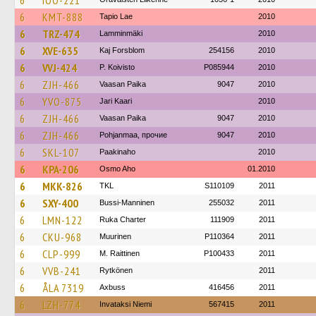
6
IOO-221
6
KMT-888
Tapio Lae
2010
6
TRZ-474
Lamminmäki
2010
6
XVE-635
Kaj Forsblom
254156
2010
6
VVJ-424
P. Koivisto
P085944
2010
6
ZJH-466
Vaasan Paika
9047
2010
6
YVO-875
Jari Kaari
2010
6
ZJH-466
Vaasan Paika
9047
2010
6
ZJH-466
Pohjanmaa, прочие
9047
2010
6
SKL-107
Paakinaho
2010
6
KPA-206
Osmo Aho
01.2010
6
MKK-826
TKL
S110109
2011
6
SXY-400
Bussi-Manninen
255032
2011
6
LMN-122
Ruka Charter
111909
2011
6
CKU-968
Muurinen
P110364
2011
6
CLP-999
M. Raittinen
P100433
2011
6
VVB-241
Rytkönen
2011
6
ÅLA 7319
Axbuss
416456
2011
6
LZH-774
Invataksi Niemi
567415
2011