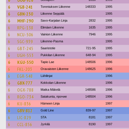
6
OOG-926
6
VGB-241
Toreniuksen Liikenne
148333
1995
6
GBN-250
Liikenne Seppälä
1995
6
MHF-290
Savo-Karjalan Linja
2832
1995
6
RPG-138
Elimäen Liikenne
1635
1995
6
NCU-506
Vainion Liikenne
7946
1995
6
SGC-939
Liikenne-Pasma
1995
6
GBT-245
Saaristotie
721-95
1995
6
UGH-553
Pukkilan Liikenne
648-94
1995
6
KGU-550
Tapio Lae
148506
1996
6
FKL-203
Oravaisten Liikenne
148625
1996
6
EGR-548
Lähilinjat
1996
6
GBX-777
Kokkolan Liikenne
1996
6
OGX-788
Matka Mäkelä
148586
1996
6
RGO-734
Satakunta, прочие
148504
1996
6
KIJ-836
Hämeen Linja
1997
6
GBV-812
Gold Line
839-97
1997
6
LIC-829
STA
8181
1997
6
CCL-856
Jyrkilä
8190
1997