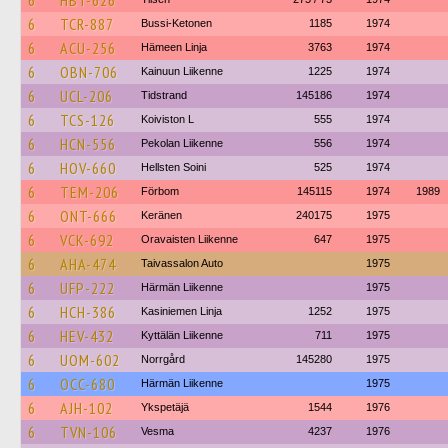
6
HBT-626
6
TCR-887
Bussi-Ketonen
1185
1974
6
ACU-256
Hämeen Linja
3763
1974
6
OBN-706
Kainuun Liikenne
1225
1974
6
UCL-206
Tidstrand
145186
1974
6
TCS-126
Koiviston L
555
1974
6
HCN-556
Pekolan Liikenne
556
1974
6
HOV-660
Hellsten Soini
525
1974
6
TEM-206
Förbom
145115
1974
1989
6
ONT-666
Keränen
240175
1975
6
VCK-692
Oravaisten Liikenne
647
1975
6
AHA-474
Taivassalon Auto
1975
6
UFP-222
Härmän Liikenne
1975
6
HCH-386
Kasiniemen Linja
1252
1975
6
HEV-432
Kyttälän Liikenne
711
1975
6
UOM-602
Norrgård
145280
1975
6
OCC-680
Härmän Liikenne
1975
6
AJH-102
Ykspetäjä
1544
1976
6
TVN-106
Vesma
4237
1976