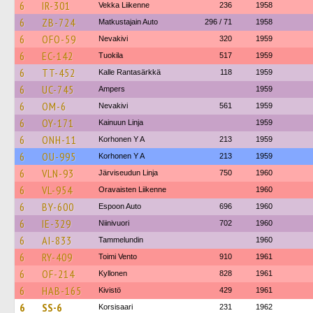
6
IR-301
Vekka Liikenne
236
1958
6
ZB-724
Matkustajain Auto
296 / 71
1958
6
OFO-59
Nevakivi
320
1959
6
EC-142
Tuokila
517
1959
6
TT-452
Kalle Rantasärkkä
118
1959
6
UC-745
Ampers
1959
6
OM-6
Nevakivi
561
1959
6
OY-171
Kainuun Linja
1959
6
ONH-11
Korhonen Y A
213
1959
6
OU-995
Korhonen Y A
213
1959
6
VLN-93
Järviseudun Linja
750
1960
6
VL-954
Oravaisten Liikenne
1960
6
BY-600
Espoon Auto
696
1960
6
IE-329
Niinivuori
702
1960
6
AI-833
Tammelundin
1960
6
RY-409
Toimi Vento
910
1961
6
OF-214
Kyllonen
828
1961
6
HAB-165
Kivistö
429
1961
6
SS-6
Korsisaari
231
1962