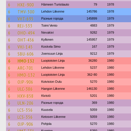
6
HXE-900
Hämeen Turistiauto
79
1978
6
TMV-300
Lehdon Liikenne
145786
1978
6
VHT-695
Разные города
145899
1979
6
REJ-533
Toimi Vento
4883
1979
6
OHO-494
Nevakivi
9282
1979
6
OHT-456
Kyllonen
145957
1979
6
VHJ-145
Koskela Simo
167
1979
6
SBU-606
Joensuun Linja
9212
1979
6
HMO-132
Luopioisten Linja
36280
1980
6
ARC-701
Lehdon Liikenne
5237
1980
6
HMO-132
Luopioisten Linja
362-80
1980
6
OJP-906
Koiviston Oulu
5270
1980
6
ULC-386
Hangon Liikenne
146130
1980
6
HXV-858
Kivistö
5201
1980
6
ULN-206
Разные города
369
1980
6
LCS-356
Kuusela
5059
1980
6
LCS-356
Ketosen Liikenne
5059
1980
6
OJP-906
Pohjola
5270
1980
Kuopion
5250
1980