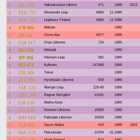
6
IBC-206
Valkeakosken Liikenn
471
1988
2012
6
EKA-735
Westendin Linja
6865
12.1988
6
EKA-735
Linjebuss Finland
6865
12.1988
6
ICN-486
Mäkela
1989
6
JNK-66
Osmo Aho
6977
1989
6
ELN-517
Oras Liikenne
724
1989
6
IEU-606
Mäntylä
1989
6
IEP-406
Hämeen Linja
581
1989
6
EYZ-671
Kyllonen
147488
1989
6
ICN-486
Tokee
1989
6
ZEC-896
Hyvinkään Liikenne
639
1989
6
FAB-220
Åbergin Linja
225-89
1989
6
ZBX-296
Ragnar Norrgård
13181
1989
6
EJX-156
Matka-Autot
1989
6
SJT-830
Ketosen Liikenne
15828
1989
6
BNV-868
Pakkalan Liikenne
15929
1989
6
XLK-845
Savon Matka
643
1989
2001
6
MJP-678
Pieksämäki
13704
02.1989
Veolia Finland
813
1990