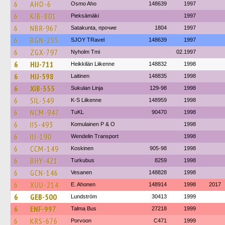
6
AHO-6
Osmo Aho
148639
1997
6
KIB-801
Pieksämäki
1997
6
NBR-967
Satakunta, прочие
1804
1997
6
BGN-255
SJOY TRavel
148639
1997
6
ZGX-797
Nyholm Tmi
02.1997
6
HIJ-711
Heikkilän Liikenne
148832
1998
6
HIJ-598
Laitinen
148835
1998
6
XIB-355
Sukulan Linja
129-98
1998
6
SIL-549
K-S Liikenne
148959
1998
6
NCM-947
TuKL
90470
1998
6
IIS-493
Komulainen P & O
1998
6
IIJ-190
Wendelin Transport
1998
6
CCM-149
Koskinen
905-98
1998
6
BHY-421
Turkubus
8259
1998
6
GCN-146
Vesanen
148828
1998
6
XUU-214
E. Ahonen
148914
1998
2017
6
GEB-500
Lundström
30413
1999
6
ENF-997
Talma Bus
27218
1999
6
KRS-676
Porvoon
C471
1999