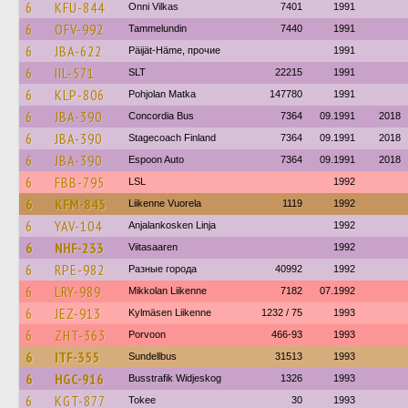
6
KFU-844
Onni Vilkas
7401
1991
6
OFV-992
Tammelundin
7440
1991
6
JBA-622
Päijät-Häme, прочие
1991
6
IIL-571
SLT
22215
1991
6
KLP-806
Pohjolan Matka
147780
1991
6
JBA-390
Concordia Bus
7364
09.1991
2018
6
JBA-390
Stagecoach Finland
7364
09.1991
2018
6
JBA-390
Espoon Auto
7364
09.1991
2018
6
FBB-795
LSL
1992
6
KFM-845
Liikenne Vuorela
1119
1992
6
YAV-104
Anjalankosken Linja
1992
6
NHF-233
Viitasaaren
1992
6
RPE-982
Разные города
40992
1992
6
LRY-989
Mikkolan Liikenne
7182
07.1992
6
JEZ-913
Kylmäsen Liikenne
1232 / 75
1993
6
ZHT-363
Porvoon
466-93
1993
6
ITF-355
Sundellbus
31513
1993
6
HGC-916
Busstrafik Widjeskog
1326
1993
6
KGT-877
Tokee
30
1993