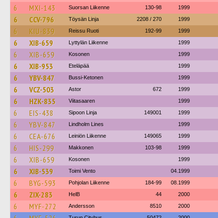
6
MXI-143
Suorsan Liikenne
130-98
1999
6
CCV-796
Töysän Linja
2208 / 270
1999
6
KIU-839
Reissu Ruoti
192-99
1999
6
XIB-659
Lyttylän Liikenne
1999
6
XIB-659
Kosonen
1999
6
XIB-953
Eteläpää
1999
6
YBV-847
Bussi-Ketonen
1999
6
VCZ-503
Astor
672
1999
6
HZK-835
Viitasaaren
1999
6
EIS-438
Sipoon Linja
149001
1999
6
YBV-847
Lindholm Lines
1999
6
CEA-676
Leiniön Liikenne
149065
1999
6
HIS-299
Makkonen
103-98
1999
6
XIB-659
Kosonen
1999
6
XIB-539
Toimi Vento
04.1999
6
BYG-593
Pohjolan Liikenne
184-99
08.1999
6
ZIX-283
HelB
44
2000
6
MYF-272
Andersson
8510
2000
Turun Citybus
50472
2000