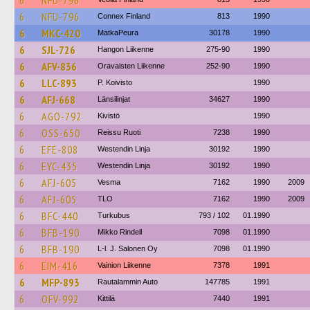
6
NFU-796
6
NFU-796
Connex Finland
813
1990
6
MKC-420
MatkaPeura
30178
1990
6
SJL-726
Hangon Liikenne
275-90
1990
6
AFV-836
Oravaisten Liikenne
252-90
1990
6
LLC-893
P. Koivisto
1990
6
AFJ-668
Länsilinjat
34627
1990
6
AGO-792
Kivistö
1990
6
OSS-650
Reissu Ruoti
7238
1990
6
EFE-808
Westendin Linja
30192
1990
6
EYC-435
Westendin Linja
30192
1990
6
AFJ-605
Vesma
7162
1990
2009
6
AFJ-605
TLO
7162
1990
2009
6
BFC-440
Turkubus
793 / 102
01.1990
6
BFB-190
Mikko Rindell
7098
01.1990
6
BFB-190
L-l. J. Salonen Oy
7098
01.1990
6
EIM-416
Vainion Liikenne
7378
1991
6
MFP-893
Rautalammin Auto
147785
1991
6
OFV-992
Kittilä
7440
1991