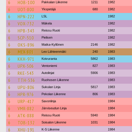
6
HOB-100
Pakkalan Liikenne
1211
1982
6
UOT-800
Ykspetäjä
680
1982
6
HPN-222
LSL
1982
6
VOX-732
Mäkela
1982
6
HPB-343
Reissu Ruoti
1982
6
SCP-510
Pielisen
1982
6
OKS-896
Matka-Kyllönen
2146
1982
6
MEX-801
Leo Lähteenmäki
240
1983
6
KKH-971
Koivuranta
5862
1983
6
UPX-506
Ventoniemi
827
1983
6
RKE-543
Autolinjat
5906
1983
6
TTH-536
Ruohosen Liikenne
1983
6
UPU-806
Sukulan Linja
5817
1983
6
HPR-976
Pekolan Liikenne
806
1983
6
URP-417
Savonlinja
1984
6
VMR-882
Järviseudun Linja
1984
6
ATK-888
Reissu Ruoti
5940
1984
6
TOB-132
Soisalon Liikenne
1031
1984
6
XHU-191
K-S Liikenne
1984