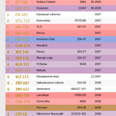
6
JJT-306
Nobina Finland
3664
06.2006
6
UBZ-935
Koskinen
11463
08.2006
6
FIK-682
Kauhavan Liikenne
2007
6
OTL-722
Koivuranta
P070186
2007
6
JHK-556
TLO
367-07
2007
6
SNY-863
Revon
2007
6
ERF-816
Koiviston Oulu
256-07
2007
6
CGN-624
Nevakivi
2007
6
XEY-546
Paunu
323-07
2007
6
SBY-156
Åbergin Linja
220-07
2007
6
NLK-521
H.Ranta
6548
2007
6
MMZ-976
Mäkela
2007
6
VLZ-225
Rautalammin Auto
12.2007
6
ZNY-687
Valkeakosken Liikenn
334-08
2008
6
ZNY-632
Ventoniemi
860327 437
2008
6
UBG-706
Länsilinjat
P085230
2008
6
COA-550
Osmo Aho
6655
2008
6
FIY-209
Porvoon
554-08
2008
6
CYP-60
Wikströms Busstrafik
413315 402
2008