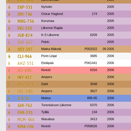
6
RMZ-806
6
EXP-531
Nyholm
2005
6
OVI-746
Oskar Haglund
174
2005
6
MXG-756
Kurumaa
2005
6
VKI-350
Liikenne Rajala
2005
6
JGB-824
K-S Liikenne
6209
2005
6
OAI-667
Pekki
2005
6
HEY-397
Matka Mäkelä
P052022
09.2005
6
CLI-966
Porin Linjat
3685
2006
6
AHZ-551
Eteläpää
P061441
2006
6
JKJ-606
Kivistö
6316
2006
6
INY-422
Ampers
2006
6
MSZ-678
Dahl
3548
2006
6
IOE-590
Ampers
3627
2006
6
JCS-51
Mobus
895-05
2006
6
GHI-762
Toreniuksen Liikenne
6370
2006
6
FHK-191
Tyllilä
134
2006
6
MLM-466
Wasabus
3413
2006
6
KMA-206
Kivistö
P058026
2006