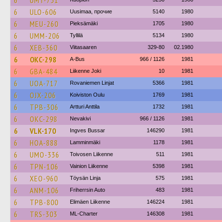
6
UMT-731
6
ULO-606
Uusimaa, прочие
5140
1980
6
MEU-260
Pieksämäki
1705
1980
6
UMM-206
Tyllilä
5134
1980
6
XEB-360
Viitasaaren
329-80
02.1980
6
OKC-298
A-Bus
966 / 1126
1981
6
GBA-484
Liikenne Joki
10
1981
6
UOA-717
Rovaniemen Linjat
5366
1981
6
OJX-206
Koiviston Oulu
1769
1981
6
TPB-306
Artturi Anttila
1732
1981
6
OKC-298
Nevakivi
966 / 1126
1981
6
VLK-170
Ingves Bussar
146290
1981
6
HOA-888
Lamminmäki
1178
1981
6
UMO-336
Toivosen Liikenne
511
1981
6
TPN-106
Vainion Liikenne
5398
1981
6
XEO-960
Töysän Linja
575
1981
6
ANM-106
Friherrsin Auto
483
1981
6
TPB-800
Elimäen Liikenne
146224
1981
6
TRS-303
ML-Charter
146308
1981