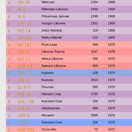
6
IYH-93
Niinivuori
2454
1968
6
IN-6
Riihimäen Liikenne
2454
1968
6
IA-6
Pirkanmaa, прочие
2248
1968
6
ZFP-14
Hangon Liikenne
2301
1968
6
IHZ-74
Anton Mäntylä
118
1968
6
OH-666
Matka Mäkelä
214
1969
6
NU-561
Porin Linjat
496
1970
6
LRX-67
Liikenne-Pasma
1147
1970
6
HCJ-13
Vekka Liikenne
286
1970
6
OGB-64
Kainuun Liikenne
806
1970
6
ODS-72
Kyllonen
139
1970
6
LRR-41
Kuusela
2814
1970
6
UL-975
Porvoon
385
1970
6
HUL-91
Hämeen Linja
2785
1970
6
OAE-706
Koiviston Oulu
106
1970
6
EPE-6
Vähärauman
496
1970
6
OMY-6
Nevakivi
2899
1970
6
OHR-6
Koiviston Oulu
106
1970
6
VHM-836
Osmo Aho
73
1971