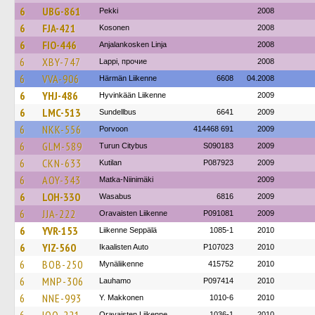
6
UBG-861
Pekki
2008
6
FJA-421
Kosonen
2008
6
FIO-446
Anjalankosken Linja
2008
6
XBY-747
Lappi, прочие
2008
6
VVA-906
Härmän Liikenne
6608
04.2008
6
YHJ-486
Hyvinkään Liikenne
2009
6
LMC-513
Sundellbus
6641
2009
6
NKK-556
Porvoon
414468 691
2009
6
GLM-589
Turun Citybus
S090183
2009
6
CKN-633
Kutilan
P087923
2009
6
AOY-343
Matka-Niinimäki
2009
6
LOH-330
Wasabus
6816
2009
6
JJA-222
Oravaisten Liikenne
P091081
2009
6
YVR-153
Liikenne Seppälä
1085-1
2010
6
YIZ-560
Ikaalisten Auto
P107023
2010
6
BOB-250
Mynäliikenne
415752
2010
6
MNP-306
Lauhamo
P097414
2010
6
NNE-993
Y. Makkonen
1010-6
2010
Oravaisten Liikenne
1036-1
2010