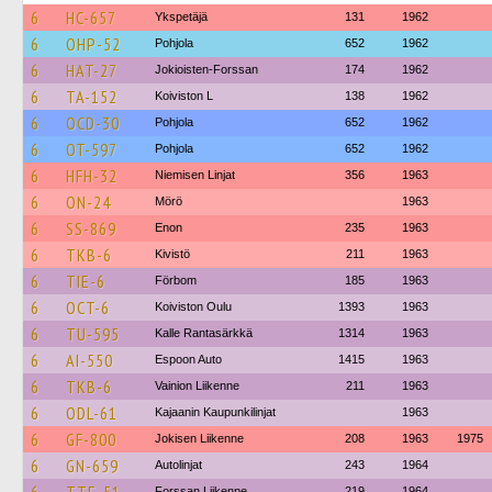
6
HC-657
Ykspetäjä
131
1962
6
OHP-52
Pohjola
652
1962
6
HAT-27
Jokioisten-Forssan
174
1962
6
TA-152
Koiviston L
138
1962
6
OCD-30
Pohjola
652
1962
6
OT-597
Pohjola
652
1962
6
HFH-32
Niemisen Linjat
356
1963
6
ON-24
Mörö
1963
6
SS-869
Enon
235
1963
6
TKB-6
Kivistö
211
1963
6
TIE-6
Förbom
185
1963
6
OCT-6
Koiviston Oulu
1393
1963
6
TU-595
Kalle Rantasärkkä
1314
1963
6
AI-550
Espoon Auto
1415
1963
6
TKB-6
Vainion Liikenne
211
1963
6
ODL-61
Kajaanin Kaupunkilinjat
1963
6
GF-800
Jokisen Liikenne
208
1963
1975
6
GN-659
Autolinjat
243
1964
Forssan Liikenne
219
1964