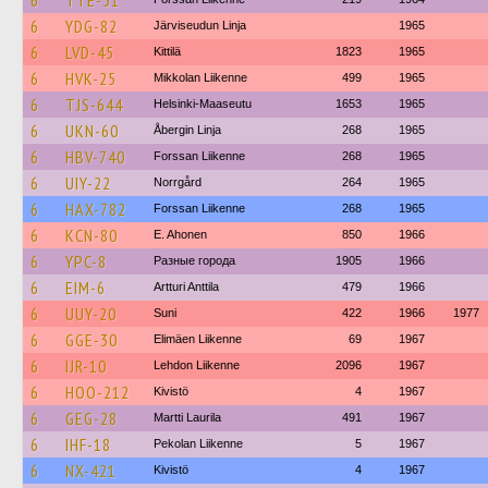
6
TTE-51
6
YDG-82
Järviseudun Linja
1965
6
LVD-45
Kittilä
1823
1965
6
HVK-25
Mikkolan Liikenne
499
1965
6
TJS-644
Helsinki-Maaseutu
1653
1965
6
UKN-60
Åbergin Linja
268
1965
6
HBV-740
Forssan Liikenne
268
1965
6
UIY-22
Norrgård
264
1965
6
HAX-782
Forssan Liikenne
268
1965
6
KCN-80
E. Ahonen
850
1966
6
YPC-8
Разные города
1905
1966
6
EIM-6
Artturi Anttila
479
1966
6
UUY-20
Suni
422
1966
1977
6
GGE-30
Elimäen Liikenne
69
1967
6
IJR-10
Lehdon Liikenne
2096
1967
6
HOO-212
Kivistö
4
1967
6
GEG-28
Martti Laurila
491
1967
6
IHF-18
Pekolan Liikenne
5
1967
6
NX-421
Kivistö
4
1967