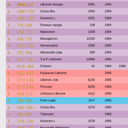
6
VMX-120
Liikenne Norppa
5981
1984
6
OMP-759
Osmo Aho
1004
1984
6
TOB-132
Koiviston L
1031
1984
6
TVL-106
Разные города
108
1984
6
USH-122
Makkonen
1039
1984
6
AYG-703
Mustajärven
11433
1984
6
UTO-120
Hernesniemi
1058
1984
6
USS-966
Westendin Linja
999
1984
6
XHT-706
S & P Lehtonen
10080
1984
6
MGB-406
Förbom
91
1984
1999
6
VOO-685
Kauhavan Liikenne
1985
6
UTU-149
Liikenne Joki
6230
1985
6
UTU-148
Porvoon
6229
1985
6
ASS-122
Lehtosen Liikenne
6112
1985
6
EAE-806
Porin Linjat
1147
1985
6
VNU-906
Osmo Aho
1070
1985
6
VNL-995
Tidstrand
1985
6
TOB-106
Koiviston L
1078
1985
Busstrafik Widjeskog
1044
1985