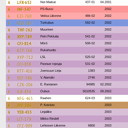
6
LFX-652
Net-Matkat
437-01
04.2001
6
INF-547
PS-Bussi
2002
6
EZI-760
Vekka Liikenne
486-02
2002
6
KLU-167
Turkubus
592-02
2002
6
THF-262
Muurinen
2002
6
XYP-789
Petri Pekkala
541-02
2002
6
CFJ-814
Mörö
506-02
2002
6
KCY-766
Rukahuolto
2002
6
XYP-712
LSL
525-02
2002
6
CFJ-858
Разные города
531-02
2002
6
RTF-416
Joensuun Linja
1383
2002
6
SEF-586
V. Alamäki
2746
2002
6
CZK-206
E. Rantanen
94985
02.2002
6
ILA-434
Oubus
S010535
09.2002
6
NFG-465
Raahen
624-03
2003
6
AHI-386
P. Koivisto
2003
6
YER-435
Linjaliike
2003
6
LLT-178
Mikko Rindell
2003
6
CFZ-999
Lehtosen Liikenne
6800
2003