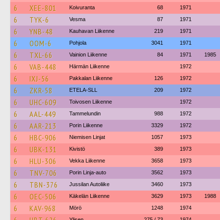
6
XEE-801
Koivuranta
68
1971
6
TYK-6
Vesma
87
1971
6
YNB-48
Kauhavan Liikenne
219
1971
6
OOM-6
Pohjola
3041
1971
6
TXL-66
Vainion Liikenne
84
1971
1985
6
VAB-448
Härmän Liikenne
1972
6
IXJ-56
Pakkalan Liikenne
126
1972
6
ZKR-58
ETELA-SLL
209
1972
6
UHC-609
Toivosen Liikenne
1972
6
AAL-449
Tammelundin
988
1972
6
AAR-213
Porin Liikenne
3329
1972
6
HBC-906
Niemisen Linjat
1057
1973
6
UBK-131
Kivistö
389
1973
6
HLU-306
Vekka Liikenne
3658
1973
6
TNV-706
Porin Linja-auto
3562
1973
6
TBN-376
Jussilan Autoliike
3460
1973
6
OEC-506
Käkelän Liikenne
3629
1973
1988
6
KAV-968
Mörö
1248
1974
Ylisen
275 / 73
1974