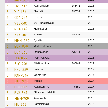
6
MMZ-972
6
OVB-516
Kaj Forsblom
1534-1
2016
6
YJE-156
Niemelä
1557-1
2016
6
CKA-235
Kosonen
2016
6
VZB-585
V-S Bussipalvelut
2016
6
NJU-246
Henriksson
2016
6
XTA-403
Kutilan
1504-1
2016
6
MMM-392
Jyrkilä
2016
6
EUH-939
Vekka Liikenne
2016
6
EOC-252
Rautaveden
275871
2016
6
JKA-833
Petri Pekkala
2016
6
ZLO-206
Möllärin Linjat
1609-1
2017
6
NKZ-339
Laitinen
2017
6
RXM-146
Osmo Aho
215
2017
6
CKU-972
Vesma
2017
6
EOR-816
Koiviston Tre
6659
2017
6
BVA-347
Nikkanen Helsinki
2018
6
MNM-709
Atro Vuolle
2018
6
FNJ-161
Lamminmäki
2018