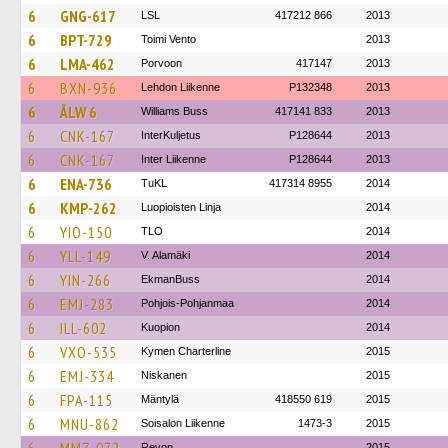
6
GNG-617
LSL
417212 866
2013
6
BPT-729
Toimi Vento
2013
6
LMA-462
Porvoon
417147
2013
6
BXN-936
Lehdon Liikenne
P132348
2013
6
ÅLW 6
Williams Buss
417141 833
2013
6
CNK-167
InterKuljetus
P128644
2013
6
CNK-167
Inter Liikenne
P128644
2013
6
ENA-736
TuKL
417314 8955
2014
6
KMP-262
Luopioisten Linja
2014
6
YIO-150
TLO
2014
6
YLL-149
V. Alamäki
2014
6
YIN-266
EkmanBuss
2014
6
EMJ-283
Pohjois-Pohjanmaa
2014
6
ILL-602
Kuopion
2014
6
VXO-535
Kymen Charterline
2015
6
EMJ-334
Niskanen
2015
6
FPA-115
Mäntylä
418550 619
2015
6
MNU-862
Soisalon Liikenne
1473-3
2015
Revon
2015