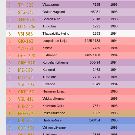
6
TYI-620
Viitasaaren
F195
1993
6
SFG-531
Oskar Haglund
148031
1993
6
TFF-975
Saaren Auto
7618
1993
6
MRG-706
Turkubus
1291
1993
6
VBI-386
Tilausajoliik. Heino
1383
1994
6
GIO-263
Luopioisten Linja
1425 / 133
1994
6
YVL-731
Kivistö
7735
1994
6
OGE-290
E. Ahonen
1485 / 180
1994
6
GBM-920
Korpelan Liikenne
580-94
1994
6
IFZ-859
Karinord
1463
1994
6
IAY-534
Turkubus
7726
1994
6
SGC-793
Eteläpää
1349
1994
6
GBT-167
Niemisen Linjat
1995
6
VGL-411
Vekka Liikenne
1995
6
IGR-246
Koiviston Oulu
7871
1995
6
ERF-777
Paikallisliikenne
1532
1995
6
IGR-337
Haldin&Rose
148434
1995
6
GBR-306
Vainion Liikenne
1995
Seinäjoen
2816
1995