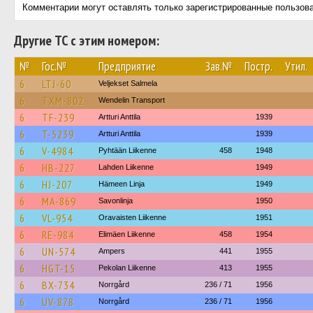
Комментарии могут оставлять только зарегистрированные пользов
Другие ТС с этим номером:
№
Гос.№
Предприятие
Зав.№
Постр.
Утил.
6
LTJ-60
Veljekset Salmela
6
TXM-802
Wendelin Transport
6
TF-239
Artturi Anttila
1939
6
T-5239
Artturi Anttila
1939
6
V-4984
Pyhtään Liikenne
458
1948
6
HB-227
Lahden Liikenne
1949
6
HJ-207
Hämeen Linja
1949
6
MA-869
Savonlinja
1950
6
VL-954
Oravaisten Liikenne
1951
6
RE-984
Elimäen Liikenne
458
1954
6
UN-574
Ampers
441
1955
6
HGT-15
Pekolan Liikenne
413
1955
6
BX-734
Norrgård
236 / 71
1956
6
UV-878
Norrgård
236 / 71
1956