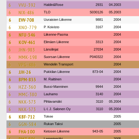
6
VVU-392
Haldin&Rose
2931
04.2003
6
NIX-486
TLO
S030126
05.2003
6
EVV-708
Uuraisten Liikenne
9881
2004
6
XNO-779
P. Koivisto
3167
2004
6
NFU-346
Liikenne-Pasma
2004
6
KOV-461
Elimäen Liikenne
3313
2004
6
JHN-983
Länsilinjat
27034
2004
6
MMK-198
Suorsan Liikenne
P040322
2004
6
VPG-486
Wendelin Transport
2004
6
JJH-26
Pukkilan Liikenne
873-04
2004
6
BPM-833
M. Raittinen
2004
6
HZZ-360
Bussi-Manninen
9944
2004
6
MMC-380
Lauhamo
3140
2004
6
NKK-573
Pihlavamäki
3110
05.2004
6
NKK-573
L-l. J. Salonen Oy
3110
05.2004
6
KBF-712
Tokee
2005
6
GGN-584
Rukan Taksi
2005
6
FHA-100
Ketosen Liikenne
943-05
2005
Lamminmäki
2005