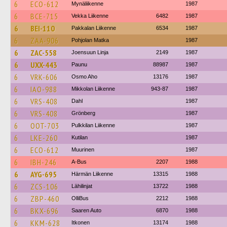
6
ECO-612
Mynäliikenne
1987
6
BCE-715
Vekka Liikenne
6482
1987
6
BEI-110
Pakkalan Liikenne
6534
1987
6
ZAA-906
Pohjolan Matka
1987
6
ZAC-558
Joensuun Linja
2149
1987
6
UXX-443
Paunu
88987
1987
6
VRK-606
Osmo Aho
13176
1987
6
IAO-988
Mikkolan Liikenne
943-87
1987
6
VRS-408
Dahl
1987
6
VRS-408
Grönberg
1987
6
OOT-703
Pulkkilan Liikenne
1987
6
LKE-260
Kutilan
1987
6
ECO-612
Muurinen
1987
6
IBH-246
A-Bus
2207
1988
6
AYG-695
Härmän Liikenne
13315
1988
6
ZCS-106
Lähilinjat
13722
1988
6
ZBP-460
OlliBus
2212
1988
6
BKX-696
Saaren Auto
6870
1988
6
KKM-628
Itkonen
13174
1988