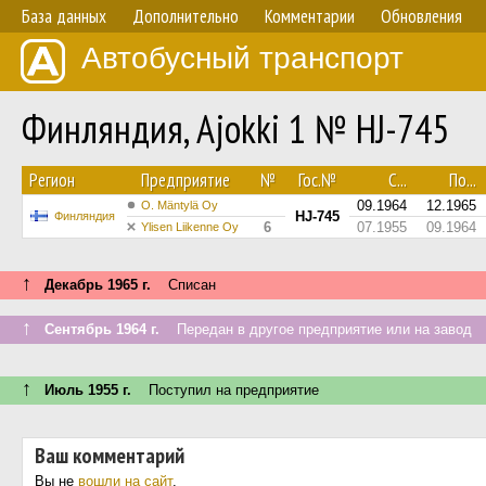
База данных
Дополнительно
Комментарии
Обновления
Автобусный транспорт
Финляндия, Ajokki 1 № HJ-745
Регион
Предприятие
№
Гос.№
С...
По...
09.1964
12.1965
O. Mäntylä Oy
HJ-745
Финляндия
6
07.1955
09.1964
Ylisen Liikenne Oy
↑
Декабрь 1965 г.
Списан
↑
Сентябрь 1964 г.
Передан в другое предприятие или на завод
↑
Июль 1955 г.
Поступил на предприятие
Ваш комментарий
Вы не
вошли на сайт
.