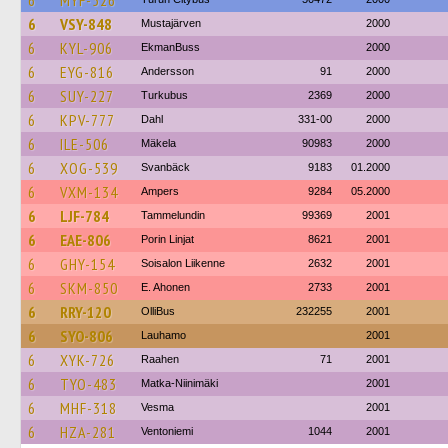
6
MYF-526
6
VSY-848
Mustajärven
2000
6
KYL-906
EkmanBuss
2000
6
EYG-816
Andersson
91
2000
6
SUY-227
Turkubus
2369
2000
6
KPV-777
Dahl
331-00
2000
6
ILE-506
Mäkela
90983
2000
6
XOG-539
Svanbäck
9183
01.2000
6
VXM-134
Ampers
9284
05.2000
6
LJF-784
Tammelundin
99369
2001
6
EAE-806
Porin Linjat
8621
2001
6
GHY-154
Soisalon Liikenne
2632
2001
6
SKM-850
E. Ahonen
2733
2001
6
RRY-120
OlliBus
232255
2001
6
SYO-806
Lauhamo
2001
6
XYK-726
Raahen
71
2001
6
TYO-483
Matka-Niinimäki
2001
6
MHF-318
Vesma
2001
6
HZA-281
Ventoniemi
1044
2001