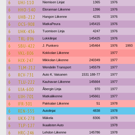
6
UHJ-110
Niemisen Linjat
1365
1976
6
HHO-540
Elorannan Liikenne
1396
1976
6
UHB-212
Hangon Liikenne
4235
1976
6
OCS-908
MatkaPeura
145415
1976
6
UHK-436
Tuomisen Linja
4247
1976
6
TRL-896
Lokkilinjat
145425
1976
6
SBU-422
J. Punkero
145464
1976
1993
6
VKL-806
Kokkolan Liikenne
1977
6
HJX-247
Mikkolan Liikenne
240349
1977
6
TLM-212
Wendelin Transport
145579
1977
6
RCV-731
Auto K. Vaisanen
1531 188-77
1977
6
TLU-222
Kauhavan Liikenne
145664
1977
6
UJA-600
Åbergin Linja
970
1977
6
UJH-701
Matkaliikenne
145661
1977
6
IFR-301
Pakkalan Liikenne
51
1978
6
REN-555
Autolinjat
4838
1978
6
UKX-278
Mäkela
8306
1978
6
TLP-127
Ikaalisten Auto
1978
6
HRC-246
Lehdon Liikenne
145786
1978