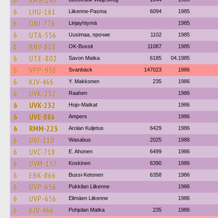
6
VMX-143
6
LHU-161
Liikenne-Pasma
6094
1985
6
ONJ-776
Linjayhtymä
1985
6
UTA-556
Uusimaa, прочие
1102
1985
6
BNV-818
OK-Bussit
11087
1985
6
UTE-802
Savon Matka
6185
04.1985
6
VPP-938
Svanbäck
147023
1986
6
KJV-466
Y. Makkonen
235
1986
6
UVK-232
Raahen
1986
6
UVK-232
Hojo-Matkat
1986
6
UVE-886
Ampers
1986
6
RMM-223
Arolan Kuljetus
6429
1986
6
UVJ-110
Wasabus
2025
1986
6
UVC-718
E. Ahonen
6499
1986
6
UVM-157
Koskinen
6390
1986
6
EBK-866
Bussi-Ketonen
6358
1986
6
UVP-656
Pukkilan Liikenne
1986
6
UVP-656
Elimäen Liikenne
1986
6
KJV-466
Pohjolan Matka
235
1986