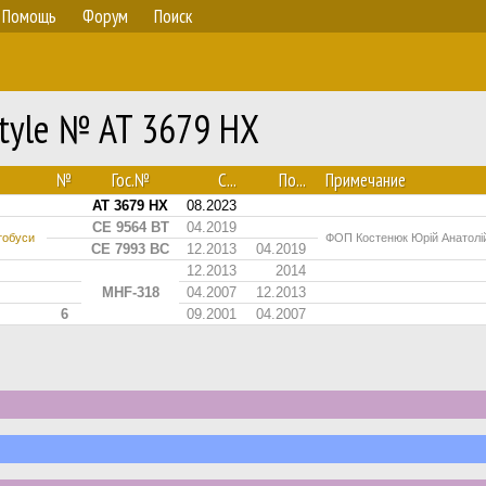
Помощь
Форум
Поиск
style № AT 3679 HX
№
Гос.№
С...
По...
Примечание
AT 3679 HX
08.2023
CE 9564 BT
04.2019
тобуси
ФОП Костенюк Юрій Анатолі
CE 7993 BC
12.2013
04.2019
12.2013
2014
MHF-318
04.2007
12.2013
6
09.2001
04.2007