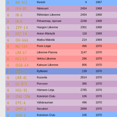
6
NX-421
Kivistö
4
1967
6
IYH-93
Niinivuori
2454
1968
6
IN-6
Riihimäen Liikenne
2454
1968
6
IA-6
Pirkanmaa, прочие
2248
1968
6
ZFP-14
Hangon Liikenne
2301
1968
6
IHZ-74
Anton Mäntylä
118
1968
6
OH-666
Matka Mäkelä
214
1969
6
NU-561
Porin Linjat
496
1970
6
LRX-67
Liikenne-Pasma
1147
1970
6
HCJ-13
Vekka Liikenne
286
1970
6
OGB-64
Kainuun Liikenne
806
1970
6
ODS-72
Kyllonen
139
1970
6
LRR-41
Kuusela
2814
1970
6
UL-975
Porvoon
385
1970
6
HUL-91
Hämeen Linja
2785
1970
6
OAE-706
Koiviston Oulu
106
1970
6
EPE-6
Vähärauman
496
1970
6
OMY-6
Nevakivi
2899
1970
6
OHR-6
Koiviston Oulu
106
1970