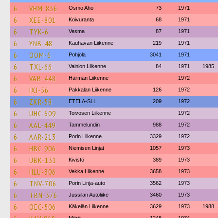
6
VHM-836
Osmo Aho
73
1971
6
XEE-801
Koivuranta
68
1971
6
TYK-6
Vesma
87
1971
6
YNB-48
Kauhavan Liikenne
219
1971
6
OOM-6
Pohjola
3041
1971
6
TXL-66
Vainion Liikenne
84
1971
1985
6
VAB-448
Härmän Liikenne
1972
6
IXJ-56
Pakkalan Liikenne
126
1972
6
ZKR-58
ETELA-SLL
209
1972
6
UHC-609
Toivosen Liikenne
1972
6
AAL-449
Tammelundin
988
1972
6
AAR-213
Porin Liikenne
3329
1972
6
HBC-906
Niemisen Linjat
1057
1973
6
UBK-131
Kivistö
389
1973
6
HLU-306
Vekka Liikenne
3658
1973
6
TNV-706
Porin Linja-auto
3562
1973
6
TBN-376
Jussilan Autoliike
3460
1973
6
OEC-506
Käkelän Liikenne
3629
1973
1988