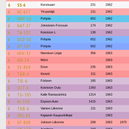
6
SS-6
Korsisaari
231
1962
6
HC-657
Ykspetäjä
131
1962
6
OHP-52
Pohjola
652
1962
6
HAT-27
Jokioisten-Forssan
174
1962
6
TA-152
Koiviston L
138
1962
6
OCD-30
Pohjola
652
1962
6
OT-597
Pohjola
652
1962
6
HFH-32
Niemisen Linjat
356
1963
6
ON-24
Mörö
1963
6
SS-869
Enon
235
1963
6
TKB-6
Kivistö
211
1963
6
TIE-6
Förbom
185
1963
6
OCT-6
Koiviston Oulu
1393
1963
6
TU-595
Kalle Rantasärkkä
1314
1963
6
AI-550
Espoon Auto
1415
1963
6
TKB-6
Vainion Liikenne
211
1963
6
ODL-61
Kajaanin Kaupunkilinjat
1963
6
GF-800
Jokisen Liikenne
208
1963
1975