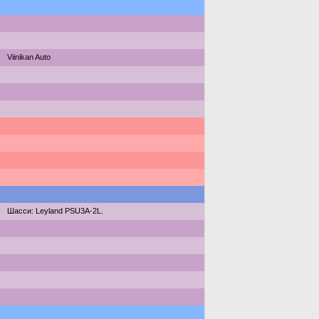
Viinikan Auto
Шасси: Leyland PSU3A-2L.