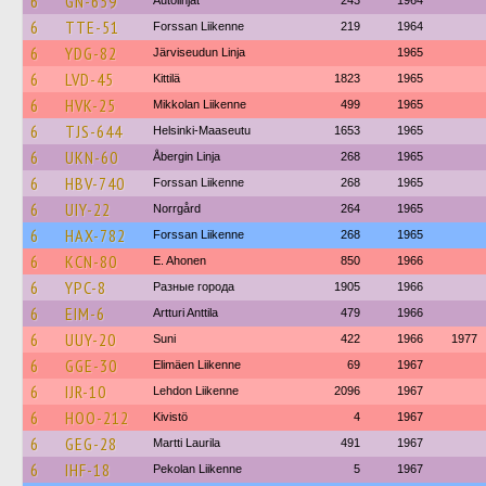
6
GN-659
Autolinjat
243
1964
6
TTE-51
Forssan Liikenne
219
1964
6
YDG-82
Järviseudun Linja
1965
6
LVD-45
Kittilä
1823
1965
6
HVK-25
Mikkolan Liikenne
499
1965
6
TJS-644
Helsinki-Maaseutu
1653
1965
6
UKN-60
Åbergin Linja
268
1965
6
HBV-740
Forssan Liikenne
268
1965
6
UIY-22
Norrgård
264
1965
6
HAX-782
Forssan Liikenne
268
1965
6
KCN-80
E. Ahonen
850
1966
6
YPC-8
Разные города
1905
1966
6
EIM-6
Artturi Anttila
479
1966
6
UUY-20
Suni
422
1966
1977
6
GGE-30
Elimäen Liikenne
69
1967
6
IJR-10
Lehdon Liikenne
2096
1967
6
HOO-212
Kivistö
4
1967
6
GEG-28
Martti Laurila
491
1967
6
IHF-18
Pekolan Liikenne
5
1967