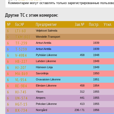
Комментарии могут оставлять только зарегистрированные пользов
Другие ТС с этим номером:
№
Гос.№
Предприятие
Зав.№
Постр.
Утил.
6
LTJ-60
Veljekset Salmela
6
TXM-802
Wendelin Transport
6
TF-239
Artturi Anttila
1939
6
T-5239
Artturi Anttila
1939
6
V-4984
Pyhtään Liikenne
458
1948
6
HB-227
Lahden Liikenne
1949
6
HJ-207
Hämeen Linja
1949
6
MA-869
Savonlinja
1950
6
VL-954
Oravaisten Liikenne
1951
6
RE-984
Elimäen Liikenne
458
1954
6
HJ-745
Ylisen
312
1955
6
UN-574
Ampers
441
1955
6
HGT-15
Pekolan Liikenne
413
1955
6
BX-734
Norrgård
236 / 71
1956