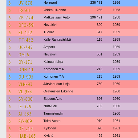
6
UV-878
Norrgård
236 / 71
1956
6
IR-301
Vekka Liikenne
236
1958
6
ZB-724
Matkustajain Auto
296 / 71
1958
6
OFO-59
Nevakivi
320
1959
6
EC-142
Tuokila
517
1959
6
TT-452
Kalle Rantasärkkä
118
1959
6
UC-745
Ampers
1959
6
OM-6
Nevakivi
561
1959
6
OY-171
Kainuun Linja
1959
6
ONH-11
Korhonen Y A
213
1959
6
OU-995
Korhonen Y A
213
1959
6
VLN-93
Järviseudun Linja
750
1960
6
VL-954
Oravaisten Liikenne
1960
6
BY-600
Espoon Auto
696
1960
6
IE-329
Niinivuori
702
1960
6
AI-833
Tammelundin
1960
6
RY-409
Toimi Vento
910
1961
6
OF-214
Kyllonen
828
1961
6
HAB-165
Kivistö
429
1961