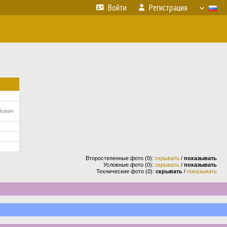
Войти
Регистрация
йович
Второстепенные фото (0):
скрывать
/
показывать
Условные фото (0):
скрывать
/
показывать
Технические фото (0):
скрывать
/
показывать