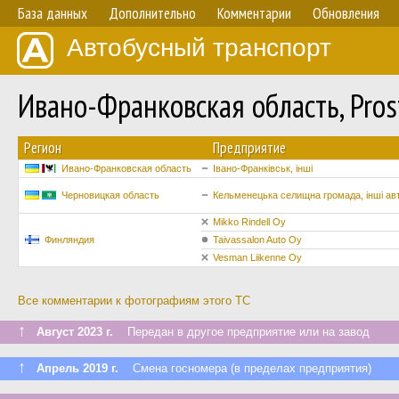
База данных
Дополнительно
Комментарии
Обновления
Автобусный транспорт
Ивано-Франковская область, Pro
Регион
Предприятие
Ивано-Франковская область
Івано-Франківськ, інші
Черновицкая область
Кельменецька селищна громада, інші ав
Mikko Rindell Oy
Финляндия
Taivassalon Auto Oy
Vesman Liikenne Oy
Все комментарии к фотографиям этого ТС
↑
Август 2023 г.
Передан в другое предприятие или на завод
↑
Апрель 2019 г.
Смена госномера (в пределах предприятия)