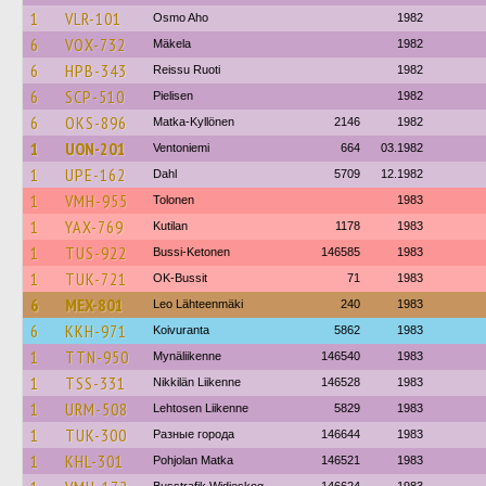
1
VLR-101
Osmo Aho
1982
6
VOX-732
Mäkela
1982
6
HPB-343
Reissu Ruoti
1982
6
SCP-510
Pielisen
1982
6
OKS-896
Matka-Kyllönen
2146
1982
1
UON-201
Ventoniemi
664
03.1982
1
UPE-162
Dahl
5709
12.1982
1
VMH-955
Tolonen
1983
1
YAX-769
Kutilan
1178
1983
1
TUS-922
Bussi-Ketonen
146585
1983
1
TUK-721
OK-Bussit
71
1983
6
MEX-801
Leo Lähteenmäki
240
1983
6
KKH-971
Koivuranta
5862
1983
1
TTN-950
Mynäliikenne
146540
1983
1
TSS-331
Nikkilän Liikenne
146528
1983
1
URM-508
Lehtosen Liikenne
5829
1983
1
TUK-300
Разные города
146644
1983
1
KHL-301
Pohjolan Matka
146521
1983