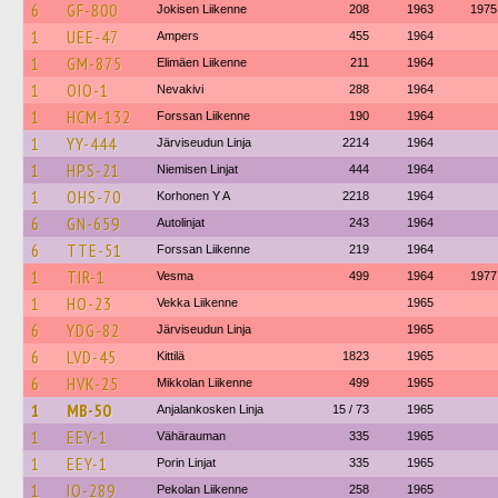
6
GF-800
Jokisen Liikenne
208
1963
1975
1
UEE-47
Ampers
455
1964
1
GM-875
Elimäen Liikenne
211
1964
1
OIO-1
Nevakivi
288
1964
1
HCM-132
Forssan Liikenne
190
1964
1
YY-444
Järviseudun Linja
2214
1964
1
HPS-21
Niemisen Linjat
444
1964
1
OHS-70
Korhonen Y A
2218
1964
6
GN-659
Autolinjat
243
1964
6
TTE-51
Forssan Liikenne
219
1964
1
TIR-1
Vesma
499
1964
1977
1
HO-23
Vekka Liikenne
1965
6
YDG-82
Järviseudun Linja
1965
6
LVD-45
Kittilä
1823
1965
6
HVK-25
Mikkolan Liikenne
499
1965
1
MB-50
Anjalankosken Linja
15 / 73
1965
1
EEY-1
Vähärauman
335
1965
1
EEY-1
Porin Linjat
335
1965
1
IO-289
Pekolan Liikenne
258
1965