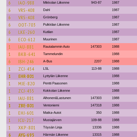
6
IAO-988
Mikkolan Liikenne
943-87
1987
6
VRS-408
Dahl
1987
6
VRS-408
Grönberg
1987
6
OOT-703
Pulkkilan Liikenne
1987
6
LKE-260
Kutilan
1987
6
ECO-612
Muurinen
1987
1
IAU-881
Rautalammin Auto
147303
1988
1
BKB-641
Tammelundin
1988
6
IBH-246
A-Bus
2207
1988
1
ZCJ-454
LSL
113-88
1988
1
EHR-801
Lyttylän Liikenne
1988
1
MJE-820
Pentti Paasonen
1988
1
ZCJ-455
Kokkolan Liikenne
1988
1
IAU-881
Alhonen&Lastunen
147303
1988
1
ZBE-801
Ventoniemi
147318
1988
1
EHJ-601
Matka-Autot
350
1988
1
ICU-217
Mustajärven
109-88
1988
1
XKP-801
Töysän Linja
13336
1988
6
AYG-695
Härmän Liikenne
13315
1988