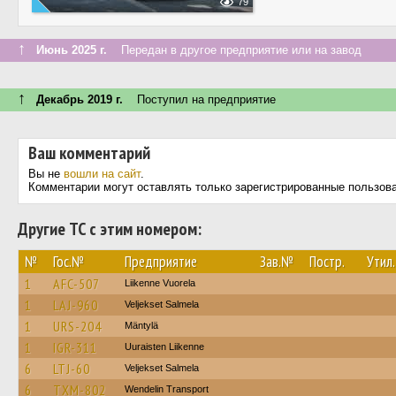
79
↑
Июнь 2025 г.
Передан в другое предприятие или на завод
↑
Декабрь 2019 г.
Поступил на предприятие
Ваш комментарий
Вы не
вошли на сайт
.
Комментарии могут оставлять только зарегистрированные пользов
Другие ТС с этим номером:
№
Гос.№
Предприятие
Зав.№
Постр.
Утил.
1
AFC-507
Liikenne Vuorela
1
LAJ-960
Veljekset Salmela
1
URS-204
Mäntylä
1
IGR-311
Uuraisten Liikenne
6
LTJ-60
Veljekset Salmela
6
TXM-802
Wendelin Transport