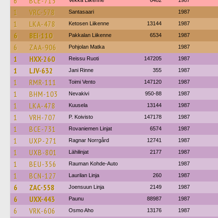
6
BCE-715
Vekka Liikenne
6482
1987
1
VRC-578
Santasaari
1987
1
LKA-478
Ketosen Liikenne
13144
1987
6
BEI-110
Pakkalan Liikenne
6534
1987
6
ZAA-906
Pohjolan Matka
1987
1
HXX-260
Reissu Ruoti
147205
1987
1
LJV-632
Jani Rinne
355
1987
1
RMR-111
Toimi Vento
147120
1987
1
BHM-103
Nevakivi
950-88
1987
1
LKA-478
Kuusela
13144
1987
1
VRH-707
P. Koivisto
147178
1987
1
BCE-731
Rovaniemen Linjat
6574
1987
1
UXP-271
Ragnar Norrgård
12741
1987
1
UXB-801
Lähilinjat
2177
1987
1
BEU-356
Rauman Kohde-Auto
1987
1
BCN-127
Laurilan Linja
260
1987
6
ZAC-558
Joensuun Linja
2149
1987
6
UXX-443
Paunu
88987
1987
6
VRK-606
Osmo Aho
13176
1987