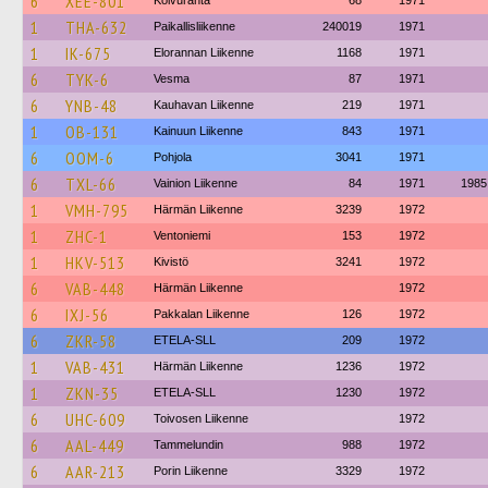
6
XEE-801
Koivuranta
68
1971
1
THA-632
Paikallisliikenne
240019
1971
1
IK-675
Elorannan Liikenne
1168
1971
6
TYK-6
Vesma
87
1971
6
YNB-48
Kauhavan Liikenne
219
1971
1
OB-131
Kainuun Liikenne
843
1971
6
OOM-6
Pohjola
3041
1971
6
TXL-66
Vainion Liikenne
84
1971
1985
1
VMH-795
Härmän Liikenne
3239
1972
1
ZHC-1
Ventoniemi
153
1972
1
HKV-513
Kivistö
3241
1972
6
VAB-448
Härmän Liikenne
1972
6
IXJ-56
Pakkalan Liikenne
126
1972
6
ZKR-58
ETELA-SLL
209
1972
1
VAB-431
Härmän Liikenne
1236
1972
1
ZKN-35
ETELA-SLL
1230
1972
6
UHC-609
Toivosen Liikenne
1972
6
AAL-449
Tammelundin
988
1972
6
AAR-213
Porin Liikenne
3329
1972