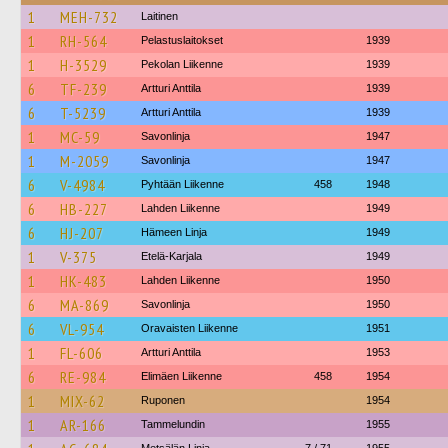
1
MEH-732
Laitinen
1
RH-564
Pelastuslaitokset
1939
1
H-3529
Pekolan Liikenne
1939
6
TF-239
Artturi Anttila
1939
6
T-5239
Artturi Anttila
1939
1
MC-59
Savonlinja
1947
1
M-2059
Savonlinja
1947
6
V-4984
Pyhtään Liikenne
458
1948
6
HB-227
Lahden Liikenne
1949
6
HJ-207
Hämeen Linja
1949
1
V-375
Etelä-Karjala
1949
1
HK-483
Lahden Liikenne
1950
6
MA-869
Savonlinja
1950
6
VL-954
Oravaisten Liikenne
1951
1
FL-606
Artturi Anttila
1953
6
RE-984
Elimäen Liikenne
458
1954
1
MIX-62
Ruponen
1954
1
AR-166
Tammelundin
1955