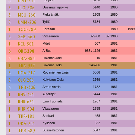
6
UMT-731
Kuopion
5250
1980
6
ULO-606
Uusimaa, прочие
5140
1980
6
MEU-260
Pieksämäki
1705
1980
6
UMM-206
Tyllilä
5134
1980
1
TOO-289
Forssan
1980
1999
6
XEB-360
Viitasaaren
329-80
02.1980
1
KEL-301
Mörö
607
1981
6
OKC-298
A-Bus
966 / 1126
1981
6
GBA-484
Liikenne Joki
10
1981
1
TRA-937
Liikenne Joki
146286
1981
6
UOA-717
Rovaniemen Linjat
5366
1981
6
OJX-206
Koiviston Oulu
1769
1981
6
TPB-306
Artturi Anttila
1732
1981
1
RHV-441
Autolinjat
5444
1981
1
RHR-661
Eino Tuomala
1767
1981
1
RHR-904
Viitasaaren
1785
1981
1
TRR-181
Sookari
458
1981
1
OKA-261
Kyllonen
532
1981
1
TPR-389
Bussi-Ketonen
5347
1981