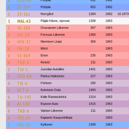
6
OCD-30
Pohjola
652
1962
6
OT-597
Pohjola
652
1962
1
ZY-361
Norrgård
1284
1962
10.1973
1
MAL-63
Päijät-Häme, прочие
1308
1963
1
YG-503
Oravaisten Liikenne
367
1963
1
IYU-19
Forssan Liikenne
1360
1963
6
HFH-32
Niemisen Linjat
356
1963
6
ON-24
Mörö
1963
6
SS-869
Enon
235
1963
6
TKB-6
Kivistö
211
1963
1
TJU-1
Jussilan Autoliike
1401
1963
1
ODU-84
Pekka Heikkinen
217
1963
6
TIE-6
Förbom
185
1963
6
OCT-6
Koiviston Oulu
1393
1963
6
TU-595
Kalle Rantasärkkä
1314
1963
6
AI-550
Espoon Auto
1415
1963
6
TKB-6
Vainion Liikenne
211
1963
6
ODL-61
Kajaanin Kaupunkilinjat
1963
1
OGL-82
Kyllonen
1308
1963