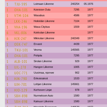
1
TJU-595
Loimaan Liikenne
240254
05.1976
1
OHA-101
Koiviston Oulu
7295
1977
1
VTM-104
Wasabus
4586
1977
1
LKK-246
Heikkilän Liikenne
7104
1977
1
VHA-196
Wasa Citybus
1559
1977
6
VKL-806
Kokkolan Liikenne
1977
6
HJX-247
Mikkolan Liikenne
240349
1977
1
OEK-747
Ervasti
4439
1977
1
TKU-101
Vesma
145565
1977
1
OHA-101
Pohjola
7295
1977
1
ALB-101
Sirolan Liikenne
929
1977
1
UJL-278
Hangon Liikenne
1005
1977
1
UOC-771
Uusimaa, прочие
902
1977
1
HJN-790
Erikoistaksit
1533
1977
1
UJH-701
Lohjan Liikenne
145661
1977
1
HJO-129
Korhosen Linjat
978
1977
1
SBH-898
Nurmeksen Auto
1580
1977
1
SBH-898
Kainuun Liikenne
1580
1977