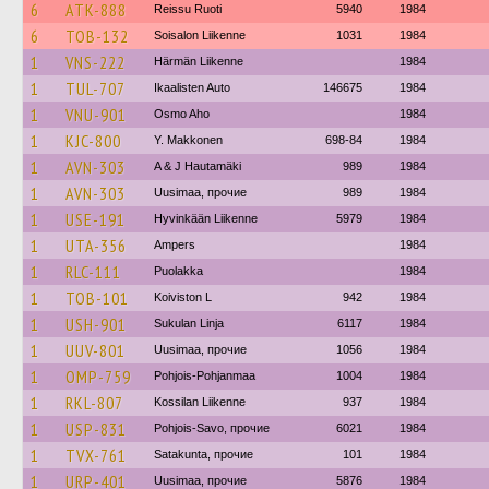
6
ATK-888
Reissu Ruoti
5940
1984
6
TOB-132
Soisalon Liikenne
1031
1984
1
VNS-222
Härmän Liikenne
1984
1
TUL-707
Ikaalisten Auto
146675
1984
1
VNU-901
Osmo Aho
1984
1
KJC-800
Y. Makkonen
698-84
1984
1
AVN-303
A & J Hautamäki
989
1984
1
AVN-303
Uusimaa, прочие
989
1984
1
USE-191
Hyvinkään Liikenne
5979
1984
1
UTA-356
Ampers
1984
1
RLC-111
Puolakka
1984
1
TOB-101
Koiviston L
942
1984
1
USH-901
Sukulan Linja
6117
1984
1
UUV-801
Uusimaa, прочие
1056
1984
1
OMP-759
Pohjois-Pohjanmaa
1004
1984
1
RKL-807
Kossilan Liikenne
937
1984
1
USP-831
Pohjois-Savo, прочие
6021
1984
1
TVX-761
Satakunta, прочие
101
1984
1
URP-401
Uusimaa, прочие
5876
1984