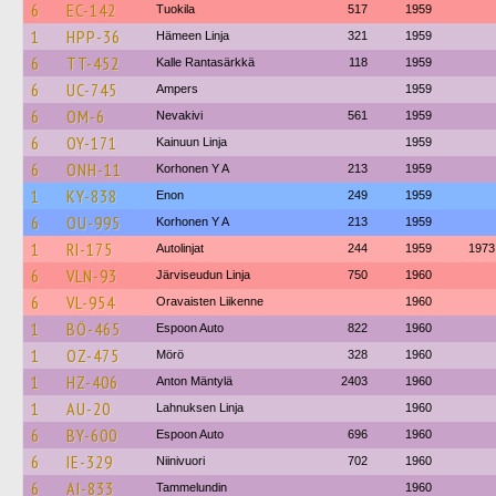
6
EC-142
Tuokila
517
1959
1
HPP-36
Hämeen Linja
321
1959
6
TT-452
Kalle Rantasärkkä
118
1959
6
UC-745
Ampers
1959
6
OM-6
Nevakivi
561
1959
6
OY-171
Kainuun Linja
1959
6
ONH-11
Korhonen Y A
213
1959
1
KY-838
Enon
249
1959
6
OU-995
Korhonen Y A
213
1959
1
RI-175
Autolinjat
244
1959
1973
6
VLN-93
Järviseudun Linja
750
1960
6
VL-954
Oravaisten Liikenne
1960
1
BÖ-465
Espoon Auto
822
1960
1
OZ-475
Mörö
328
1960
1
HZ-406
Anton Mäntylä
2403
1960
1
AU-20
Lahnuksen Linja
1960
6
BY-600
Espoon Auto
696
1960
6
IE-329
Niinivuori
702
1960
6
AI-833
Tammelundin
1960