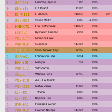
6
UTA-556
Uusimaa, прочие
1102
1985
6
BNV-818
OK-Bussit
11087
1985
1
KHM-131
E. Ahonen
146836
1985
2011
6
UTE-802
Savon Matka
6185
04.1985
1
MHM-781
Leo Lähteenmäki
146973
1986
1
ECJ-525
Kylmäsen Liikenne
2059
1986
1
VOU-177
Niemisen Linjat
1986
6
VPP-938
Svanbäck
147023
1986
1
TOF-539
Savo-Karjalan Linja
12755
1986
1
UTX-601
Lahnuksen Linja
6354
1986
1
HXH-201
Mäntylä
231
1986
1
VPP-172
Viitasaaren
1986
1
ÅL 650
Williams Buss
12755
1986
1
VOX-870
A & J Hautamäki
1986
1
VON-222
Matka-Viitala
11920
1986
1
KJP-481
Tolonen
6386
1986
1
KJP-481
Kajanus Eino
6386
1986
1
UVP-651
Pukkilan Liikenne
1986
1
VPP-938
Liikenne Norppa
147023
1986