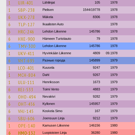
1
UJR-401
Lähilinjat
105
1978
1
SBP-238
Pielisen
1544/19778
1978
6
UKX-278
Mäkela
8306
1978
6
TLP-127
Ikaalisten Auto
1978
6
HRC-246
Lehdon Liikenne
145786
1978
6
HXE-900
Hämeen Turistiauto
79
1978
6
TMV-300
Lehdon Liikenne
145786
1978
1
UKV-411
Hyvinkään Liikenne
4809
09.1978
6
VHT-695
Разные города
145899
1979
1
LCO-401
Kuusela
9247
1979
1
MCH-804
Dahl
9267
1979
1
ULU-111
Henriksson
1673
1979
6
REJ-533
Toimi Vento
4883
1979
6
OHO-494
Nevakivi
9282
1979
6
OHT-456
Kyllonen
145957
1979
6
VHJ-145
Koskela Simo
167
1979
6
SBU-606
Joensuun Linja
9212
1979
1
OPE-140
Kamusen Liikenne
146156
1980
6
HMO-132
Luopioisten Linja
36280
1980