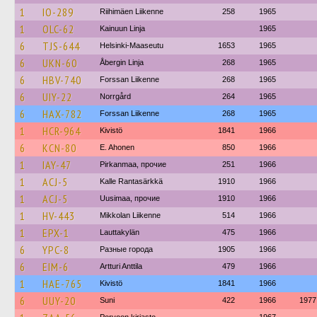
1
IO-289
Riihimäen Liikenne
258
1965
1
OLC-62
Kainuun Linja
1965
6
TJS-644
Helsinki-Maaseutu
1653
1965
6
UKN-60
Åbergin Linja
268
1965
6
HBV-740
Forssan Liikenne
268
1965
6
UIY-22
Norrgård
264
1965
6
HAX-782
Forssan Liikenne
268
1965
1
HCR-964
Kivistö
1841
1966
6
KCN-80
E. Ahonen
850
1966
1
IAY-47
Pirkanmaa, прочие
251
1966
1
ACJ-5
Kalle Rantasärkkä
1910
1966
1
ACJ-5
Uusimaa, прочие
1910
1966
1
HV-443
Mikkolan Liikenne
514
1966
1
EPX-1
Lauttakylän
475
1966
6
YPC-8
Разные города
1905
1966
6
EIM-6
Artturi Anttila
479
1966
1
HAE-765
Kivistö
1841
1966
6
UUY-20
Suni
422
1966
1977