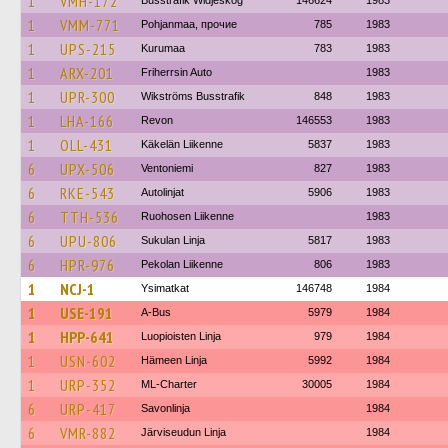
1
VMH-172
Busstrafik Widjeskog
146624
1983
1
VMM-771
Pohjanmaa, прочие
785
1983
1
UPS-215
Kurumaa
783
1983
1
ARX-201
Friherrsin Auto
1983
1
UPR-300
Wikströms Busstrafik
848
1983
1
LHA-166
Revon
146553
1983
1
OLL-431
Käkelän Liikenne
5837
1983
6
UPX-506
Ventoniemi
827
1983
6
RKE-543
Autolinjat
5906
1983
6
TTH-536
Ruohosen Liikenne
1983
6
UPU-806
Sukulan Linja
5817
1983
6
HPR-976
Pekolan Liikenne
806
1983
1
NCJ-1
Ysimatkat
146748
1984
1
USE-191
A-Bus
5979
1984
1
HPP-641
Luopioisten Linja
979
1984
1
USN-602
Hämeen Linja
5992
1984
1
URP-352
ML-Charter
30005
1984
6
URP-417
Savonlinja
1984
6
VMR-882
Järviseudun Linja
1984