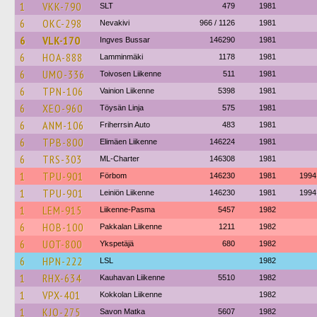
1
VKK-790
SLT
479
1981
6
OKC-298
Nevakivi
966 / 1126
1981
6
VLK-170
Ingves Bussar
146290
1981
6
HOA-888
Lamminmäki
1178
1981
6
UMO-336
Toivosen Liikenne
511
1981
6
TPN-106
Vainion Liikenne
5398
1981
6
XEO-960
Töysän Linja
575
1981
6
ANM-106
Friherrsin Auto
483
1981
6
TPB-800
Elimäen Liikenne
146224
1981
6
TRS-303
ML-Charter
146308
1981
1
TPU-901
Förbom
146230
1981
1994
1
TPU-901
Leiniön Liikenne
146230
1981
1994
1
LEM-915
Liikenne-Pasma
5457
1982
6
HOB-100
Pakkalan Liikenne
1211
1982
6
UOT-800
Ykspetäjä
680
1982
6
HPN-222
LSL
1982
1
RHX-634
Kauhavan Liikenne
5510
1982
1
VPX-401
Kokkolan Liikenne
1982
1
KJO-275
Savon Matka
5607
1982