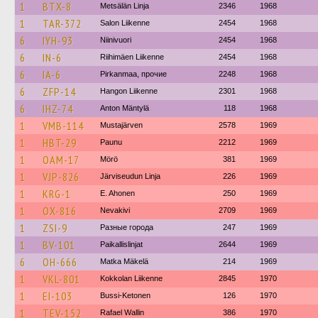
1
BTX-8
Metsälän Linja
2346
1968
1
TAR-372
Salon Liikenne
2454
1968
6
IYH-93
Niinivuori
2454
1968
6
IN-6
Riihimäen Liikenne
2454
1968
6
IA-6
Pirkanmaa, прочие
2248
1968
6
ZFP-14
Hangon Liikenne
2301
1968
6
IHZ-74
Anton Mäntylä
118
1968
1
VMB-114
Mustajärven
2578
1969
1
HBT-29
Paunu
2212
1969
1
OAM-17
Mörö
381
1969
1
VJP-826
Järviseudun Linja
226
1969
1
KRG-1
E. Ahonen
250
1969
1
OX-816
Nevakivi
2709
1969
1
ZSI-9
Разные города
247
1969
1
BV-101
Paikallislinjat
2644
1969
6
OH-666
Matka Mäkelä
214
1969
1
VKL-801
Kokkolan Liikenne
2845
1970
1
EI-103
Bussi-Ketonen
126
1970
1
TEV-152
Rafael Wallin
386
1970