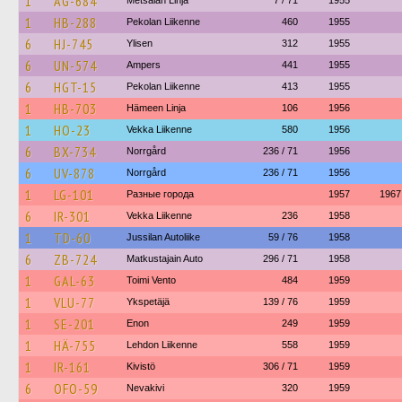
1
AG-684
Metsälän Linja
7 / 71
1955
1
HB-288
Pekolan Liikenne
460
1955
6
HJ-745
Ylisen
312
1955
6
UN-574
Ampers
441
1955
6
HGT-15
Pekolan Liikenne
413
1955
1
HB-703
Hämeen Linja
106
1956
1
HO-23
Vekka Liikenne
580
1956
6
BX-734
Norrgård
236 / 71
1956
6
UV-878
Norrgård
236 / 71
1956
1
LG-101
Разные города
1957
1967
6
IR-301
Vekka Liikenne
236
1958
1
TD-60
Jussilan Autoliike
59 / 76
1958
6
ZB-724
Matkustajain Auto
296 / 71
1958
1
GAL-63
Toimi Vento
484
1959
1
VLU-77
Ykspetäjä
139 / 76
1959
1
SE-201
Enon
249
1959
1
HÄ-755
Lehdon Liikenne
558
1959
1
IR-161
Kivistö
306 / 71
1959
6
OFO-59
Nevakivi
320
1959