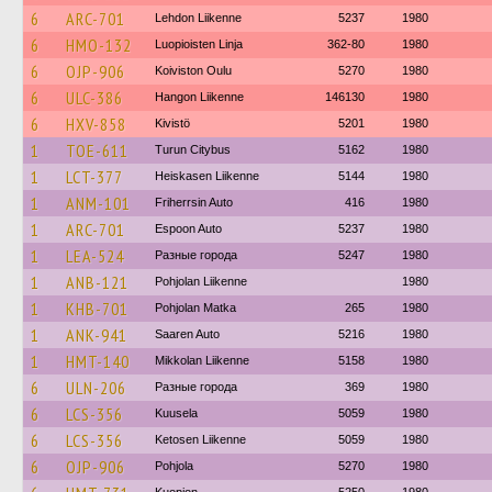
6
ARC-701
Lehdon Liikenne
5237
1980
6
HMO-132
Luopioisten Linja
362-80
1980
6
OJP-906
Koiviston Oulu
5270
1980
6
ULC-386
Hangon Liikenne
146130
1980
6
HXV-858
Kivistö
5201
1980
1
TOE-611
Turun Citybus
5162
1980
1
LCT-377
Heiskasen Liikenne
5144
1980
1
ANM-101
Friherrsin Auto
416
1980
1
ARC-701
Espoon Auto
5237
1980
1
LEA-524
Разные города
5247
1980
1
ANB-121
Pohjolan Liikenne
1980
1
KHB-701
Pohjolan Matka
265
1980
1
ANK-941
Saaren Auto
5216
1980
1
HMT-140
Mikkolan Liikenne
5158
1980
6
ULN-206
Разные города
369
1980
6
LCS-356
Kuusela
5059
1980
6
LCS-356
Ketosen Liikenne
5059
1980
6
OJP-906
Pohjola
5270
1980