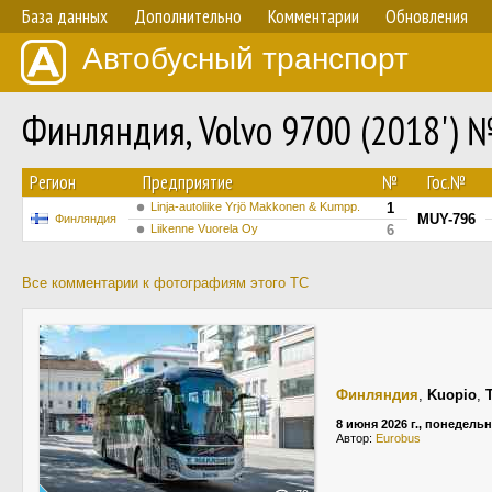
База данных
Дополнительно
Комментарии
Обновления
Автобусный транспорт
Финляндия, Volvo 9700 (2018') 
Регион
Предприятие
№
Гос.№
Linja-autoliike Yrjö Makkonen & Kumpp.
1
MUY-796
Финляндия
Liikenne Vuorela Oy
6
Все комментарии к фотографиям этого ТС
Финляндия
,
Kuopio
,
T
8 июня 2026 г., понедель
Автор:
Eurobus