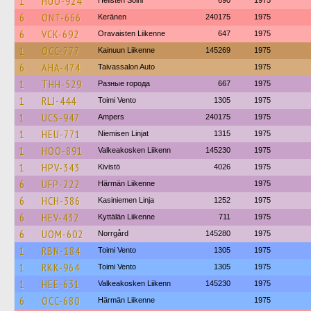
1
HUO-924
Hellsten Soini
690
1975
6
ONT-666
Keränen
240175
1975
6
VCK-692
Oravaisten Liikenne
647
1975
1
OCC-777
Kainuun Liikenne
145269
1975
6
AHA-474
Taivassalon Auto
1975
1
THH-529
Разные города
667
1975
1
RLJ-444
Toimi Vento
1305
1975
1
UCS-947
Ampers
240175
1975
1
HEU-771
Niemisen Linjat
1315
1975
1
HOO-891
Valkeakosken Liikenn
145230
1975
1
HPV-343
Kivistö
4026
1975
6
UFP-222
Härmän Liikenne
1975
6
HCH-386
Kasiniemen Linja
1252
1975
6
HEV-432
Kyttälän Liikenne
711
1975
6
UOM-602
Norrgård
145280
1975
1
RBN-184
Toimi Vento
1305
1975
1
RKK-964
Toimi Vento
1305
1975
1
HEE-631
Valkeakosken Liikenn
145230
1975
6
OCC-680
Härmän Liikenne
1975