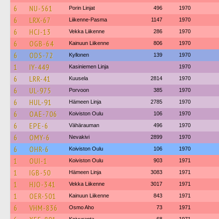
6
NU-561
Porin Linjat
496
1970
6
LRX-67
Liikenne-Pasma
1147
1970
6
HCJ-13
Vekka Liikenne
286
1970
6
OGB-64
Kainuun Liikenne
806
1970
6
ODS-72
Kyllonen
139
1970
1
IY-449
Kasiniemen Linja
1970
6
LRR-41
Kuusela
2814
1970
6
UL-975
Porvoon
385
1970
6
HUL-91
Hämeen Linja
2785
1970
6
OAE-706
Koiviston Oulu
106
1970
6
EPE-6
Vähärauman
496
1970
6
OMY-6
Nevakivi
2899
1970
6
OHR-6
Koiviston Oulu
106
1970
1
OUI-1
Koiviston Oulu
903
1971
1
IGB-50
Hämeen Linja
3083
1971
1
HJO-341
Vekka Liikenne
3017
1971
1
OER-501
Kainuun Liikenne
843
1971
6
VHM-836
Osmo Aho
73
1971