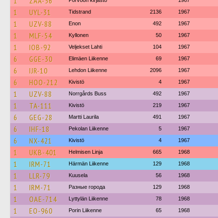
1
ZAA-56
Porvoon kirjasto
1967
1
UYL-31
Tidstrand
2136
1967
1
UZV-88
Enon
492
1967
1
MLF-54
Kyllonen
50
1967
1
IOB-92
Veljekset Lahti
104
1967
6
GGE-30
Elimäen Liikenne
69
1967
6
IJR-10
Lehdon Liikenne
2096
1967
6
HOO-212
Kivistö
4
1967
1
UZV-88
Norrgårds Buss
492
1967
1
TA-111
Kivistö
219
1967
6
GEG-28
Martti Laurila
491
1967
6
IHF-18
Pekolan Liikenne
5
1967
6
NX-421
Kivistö
4
1967
1
UKB-401
Helmisen Linja
665
1968
1
IRM-71
Härmän Liikenne
129
1968
1
LLR-79
Kuusela
56
1968
1
IRM-71
Разные города
129
1968
1
OAE-714
Lyttylän Liikenne
78
1968
1
EO-960
Porin Liikenne
65
1968