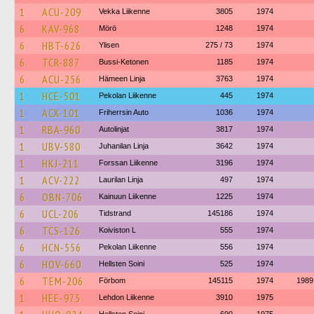
1
ACU-209
Vekka Liikenne
3805
1974
6
KAV-968
Mörö
1248
1974
6
HBT-626
Ylisen
275 / 73
1974
6
TCR-887
Bussi-Ketonen
1185
1974
6
ACU-256
Hämeen Linja
3763
1974
1
HCE-501
Pekolan Liikenne
445
1974
1
ACX-101
Friherrsin Auto
1036
1974
1
RBA-960
Autolinjat
3817
1974
1
UBV-580
Juhanilan Linja
3642
1974
1
HKJ-211
Forssan Liikenne
3196
1974
1
ACV-222
Laurilan Linja
497
1974
6
OBN-706
Kainuun Liikenne
1225
1974
6
UCL-206
Tidstrand
145186
1974
6
TCS-126
Koiviston L
555
1974
6
HCN-556
Pekolan Liikenne
556
1974
6
HOV-660
Hellsten Soini
525
1974
6
TEM-206
Förbom
145115
1974
1989
1
HEE-975
Lehdon Liikenne
3910
1975