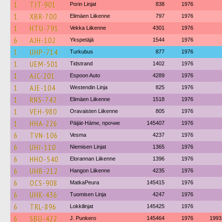
1
TJT-901
Porin Linjat
838
1976
1
XBR-700
Elimäen Liikenne
797
1976
1
HTU-791
Vekka Liikenne
4301
1976
6
AJH-102
Ykspetäjä
1544
1976
1
UHP-714
Turkubus
877
1976
1
UEM-501
Tidstrand
1402
1976
1
AJC-201
Espoon Auto
4289
1976
1
AJE-104
Westendin Linja
825
1976
1
RNS-742
Elimäen Liikenne
1518
1976
1
VEH-980
Oravaisten Liikenne
805
1976
1
HHA-226
Päijät-Häme, прочие
145407
1976
6
TVN-106
Vesma
4237
1976
6
UHJ-110
Niemisen Linjat
1365
1976
6
HHO-540
Elorannan Liikenne
1396
1976
6
UHB-212
Hangon Liikenne
4235
1976
6
OCS-908
MatkaPeura
145415
1976
6
UHK-436
Tuomisen Linja
4247
1976
6
TRL-896
Lokkilinjat
145425
1976
6
SBU-422
J. Punkero
145464
1976
1993