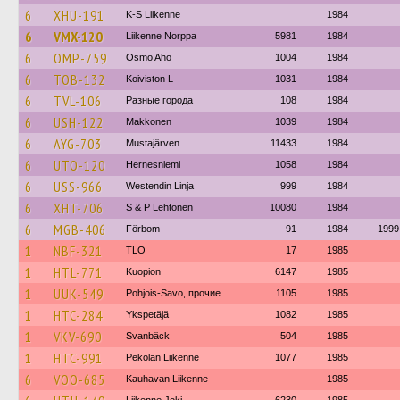
6
XHU-191
K-S Liikenne
1984
6
VMX-120
Liikenne Norppa
5981
1984
6
OMP-759
Osmo Aho
1004
1984
6
TOB-132
Koiviston L
1031
1984
6
TVL-106
Разные города
108
1984
6
USH-122
Makkonen
1039
1984
6
AYG-703
Mustajärven
11433
1984
6
UTO-120
Hernesniemi
1058
1984
6
USS-966
Westendin Linja
999
1984
6
XHT-706
S & P Lehtonen
10080
1984
6
MGB-406
Förbom
91
1984
1999
1
NBF-321
TLO
17
1985
1
HTL-771
Kuopion
6147
1985
1
UUK-549
Pohjois-Savo, прочие
1105
1985
1
HTC-284
Ykspetäjä
1082
1985
1
VKV-690
Svanbäck
504
1985
1
HTC-991
Pekolan Liikenne
1077
1985
6
VOO-685
Kauhavan Liikenne
1985