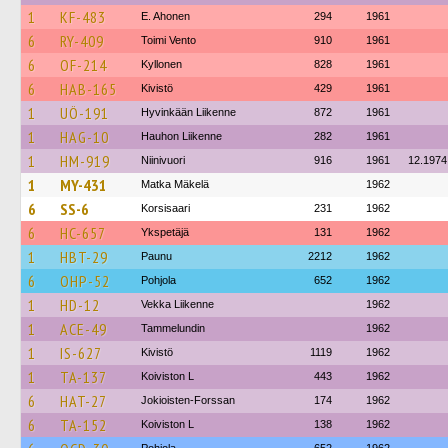
1
KF-483
E. Ahonen
294
1961
6
RY-409
Toimi Vento
910
1961
6
OF-214
Kyllonen
828
1961
6
HAB-165
Kivistö
429
1961
1
UÖ-191
Hyvinkään Liikenne
872
1961
1
HAG-10
Hauhon Liikenne
282
1961
1
HM-919
Niinivuori
916
1961
12.1974
1
MY-431
Matka Mäkelä
1962
6
SS-6
Korsisaari
231
1962
6
HC-657
Ykspetäjä
131
1962
1
HBT-29
Paunu
2212
1962
6
OHP-52
Pohjola
652
1962
1
HD-12
Vekka Liikenne
1962
1
ACE-49
Tammelundin
1962
1
IS-627
Kivistö
1119
1962
1
TA-137
Koiviston L
443
1962
6
HAT-27
Jokioisten-Forssan
174
1962
6
TA-152
Koiviston L
138
1962