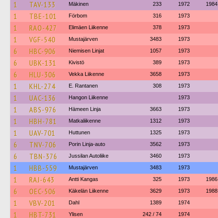
1
TAV-133
Mäkinen
233
1972
1984
1
TBE-101
Förbom
316
1973
1
RAO-427
Elimäen Liikenne
378
1973
1
VGF-540
Mustajärven
3483
1973
6
HBC-906
Niemisen Linjat
1057
1973
6
UBK-131
Kivistö
389
1973
6
HLU-306
Vekka Liikenne
3658
1973
1
KHL-274
E. Rantanen
308
1973
1
UAC-136
Hangon Liikenne
1973
1
ABS-976
Hämeen Linja
3663
1973
1
HBH-781
Matkaliikenne
1312
1973
1
UAV-701
Huttunen
1325
1973
6
TNV-706
Porin Linja-auto
3562
1973
6
TBN-376
Jussilan Autoliike
3460
1973
1
HBB-559
Mustajärven
3483
1973
1
RAJ-643
Antti Kangas
325
1973
1986
6
OEC-506
Käkelän Liikenne
3629
1973
1988
1
VBV-201
Dahl
1389
1974
1
HBT-731
Ylisen
242 / 74
1974