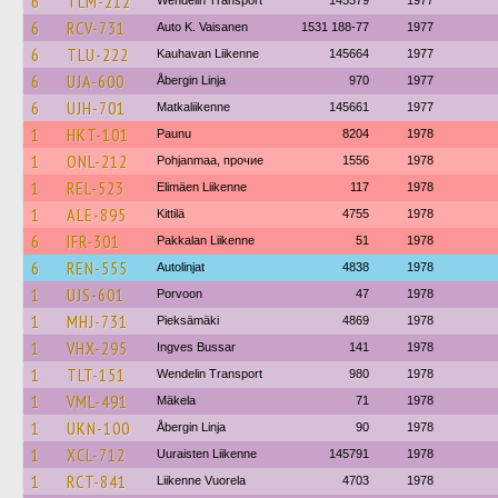
6
TLM-212
Wendelin Transport
145579
1977
6
RCV-731
Auto K. Vaisanen
1531 188-77
1977
6
TLU-222
Kauhavan Liikenne
145664
1977
6
UJA-600
Åbergin Linja
970
1977
6
UJH-701
Matkaliikenne
145661
1977
1
HKT-101
Paunu
8204
1978
1
ONL-212
Pohjanmaa, прочие
1556
1978
1
REL-523
Elimäen Liikenne
117
1978
1
ALE-895
Kittilä
4755
1978
6
IFR-301
Pakkalan Liikenne
51
1978
6
REN-555
Autolinjat
4838
1978
1
UJS-601
Porvoon
47
1978
1
MHJ-731
Pieksämäki
4869
1978
1
VHX-295
Ingves Bussar
141
1978
1
TLT-151
Wendelin Transport
980
1978
1
VML-491
Mäkela
71
1978
1
UKN-100
Åbergin Linja
90
1978
1
XCL-712
Uuraisten Liikenne
145791
1978
1
RCT-841
Liikenne Vuorela
4703
1978