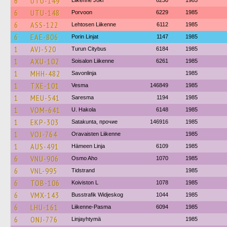
6
UTU-149
Liikenne Joki
6230
1985
6
UTU-148
Porvoon
6229
1985
6
ASS-122
Lehtosen Liikenne
6112
1985
6
EAE-806
Porin Linjat
1147
1985
1
AVJ-520
Turun Citybus
6184
1985
1
AXU-102
Soisalon Liikenne
6261
1985
1
MHH-482
Savonlinja
1985
1
TXE-101
Vesma
146849
1985
1
MEU-541
Saresma
1194
1985
1
VOM-641
U. Hakola
6148
1985
1
EKP-303
Satakunta, прочие
146916
1985
1
VOJ-764
Oravaisten Liikenne
1985
1
AUS-491
Hämeen Linja
6109
1985
6
VNU-906
Osmo Aho
1070
1985
6
VNL-995
Tidstrand
1985
6
TOB-106
Koiviston L
1078
1985
6
VMX-143
Busstrafik Widjeskog
1044
1985
6
LHU-161
Liikenne-Pasma
6094
1985
6
ONJ-776
Linjayhtymä
1985