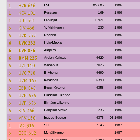
1
HVR-666
LSL
853-86
1986
1
NCX-101
Forssan
169
1986
1
UUJ-301
Lähilinjat
11921
1986
6
KJV-466
Y. Makkonen
235
1986
6
UVK-232
Raahen
1986
6
UVK-232
Hojo-Matkat
1986
6
UVE-886
Ampers
1986
6
RMM-223
Arolan Kuljetus
6429
1986
6
UVJ-110
Wasabus
2025
1986
6
UVC-718
E. Ahonen
6499
1986
6
UVM-157
Koskinen
6390
1986
6
EBK-866
Bussi-Ketonen
6358
1986
6
UVP-656
Pukkilan Liikenne
1986
6
UVP-656
Elimäen Liikenne
1986
6
KJV-466
Pohjolan Matka
235
1986
1
VPV-150
Ingves Bussar
6376
06.1986
1
IAC-916
SLT
2145
1987
6
ECO-612
Mynäliikenne
1987