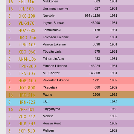
16
KEL-316
Makkonen
603
1981
16
LEL-600
Uusimaa, прочие
627
1981
6
OKC-298
Nevakivi
966 / 1126
1981
6
VLK-170
Ingves Bussar
146290
1981
6
HOA-888
Lamminmäki
1178
1981
6
UMO-336
Toivosen Liikenne
511
1981
6
TPN-106
Vainion Liikenne
5398
1981
6
XEO-960
Töysän Linja
575
1981
6
ANM-106
Friherrsin Auto
483
1981
6
TPB-800
Elimäen Liikenne
146224
1981
6
TRS-303
ML-Charter
146308
1981
6
HOB-100
Pakkalan Liikenne
1211
1982
6
UOT-800
Ykspetäjä
680
1982
16
HPK-516
Paunu
2206
1982
6
HPN-222
LSL
1982
16
VPX-401
Linjayhtymä
1982
6
VOX-732
Mäkela
1982
6
HPB-343
Reissu Ruoti
1982
6
SCP-510
Pielisen
1982