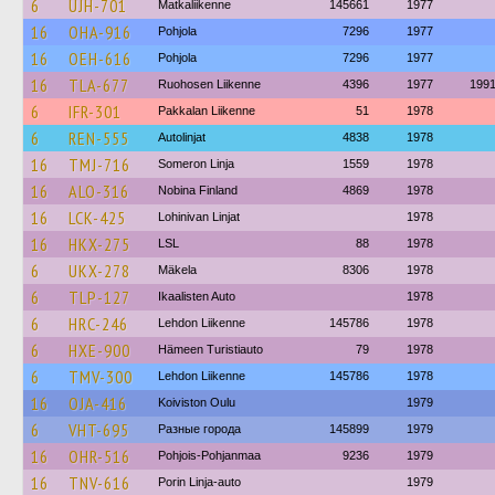
6
UJH-701
Matkaliikenne
145661
1977
16
OHA-916
Pohjola
7296
1977
16
OEH-616
Pohjola
7296
1977
16
TLA-677
Ruohosen Liikenne
4396
1977
199
6
IFR-301
Pakkalan Liikenne
51
1978
6
REN-555
Autolinjat
4838
1978
16
TMJ-716
Someron Linja
1559
1978
16
ALO-316
Nobina Finland
4869
1978
16
LCK-425
Lohinivan Linjat
1978
16
HKX-275
LSL
88
1978
6
UKX-278
Mäkela
8306
1978
6
TLP-127
Ikaalisten Auto
1978
6
HRC-246
Lehdon Liikenne
145786
1978
6
HXE-900
Hämeen Turistiauto
79
1978
6
TMV-300
Lehdon Liikenne
145786
1978
16
OJA-416
Koiviston Oulu
1979
6
VHT-695
Разные города
145899
1979
16
OHR-516
Pohjois-Pohjanmaa
9236
1979
16
TNV-616
Porin Linja-auto
1979