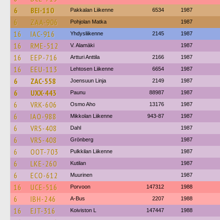
6
BEI-110
Pakkalan Liikenne
6534
1987
6
ZAA-906
Pohjolan Matka
1987
16
IAC-916
Yhdysliikenne
2145
1987
16
RME-512
V. Alamäki
1987
16
EEP-716
Artturi Anttila
2166
1987
16
EEU-113
Lehtosen Liikenne
6654
1987
6
ZAC-558
Joensuun Linja
2149
1987
6
UXX-443
Paunu
88987
1987
6
VRK-606
Osmo Aho
13176
1987
6
IAO-988
Mikkolan Liikenne
943-87
1987
6
VRS-408
Dahl
1987
6
VRS-408
Grönberg
1987
6
OOT-703
Pulkkilan Liikenne
1987
6
LKE-260
Kutilan
1987
6
ECO-612
Muurinen
1987
16
UCE-516
Porvoon
147312
1988
6
IBH-246
A-Bus
2207
1988
16
EJT-316
Koiviston L
147447
1988