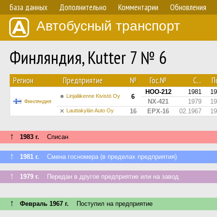
База данных
Дополнительно
Комментарии
Обновления
Автобусный транспорт
Финляндия, Kutter 7 № 6
Регион
Предприятие
№
Гос.№
С...
По
HOO-212
1981
19
Linjaliikenne Kivistö Oy
6
NX-421
1979
19
Финляндия
Lauttakylän Auto Oy
16
EPX-16
02.1967
19
↑
1983 г.
Списан
↑
1981 г.
Смена госномера (в пределах предприятия)
↑
1979 г.
Передан в другое предприятие или на завод
↑
Февраль 1967 г.
Поступил на предприятие