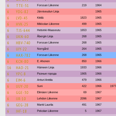
6
TTE-51
Forssan Liikenne
219
1964
6
YDG-82
Järviseudun Linja
1965
6
LVD-45
Kittilä
1823
1965
6
HVK-25
Mikkolan Liikenne
499
1965
6
TJS-644
Helsinki-Maaseutu
1653
1965
6
UKN-60
Åbergin Linja
268
1965
6
HBV-740
Forssan Liikenne
268
1965
6
UIY-22
Norrgård
264
1965
6
HAX-782
Forssan Liikenne
268
1965
6
KCN-80
E. Ahonen
850
1966
16
HAO-21
Hämeen Linja
1933
1966
6
YPC-8
Разные города
1905
1966
6
EIM-6
Artturi Anttila
479
1966
6
UUY-20
Suni
422
1966
197
6
GGE-30
Elimäen Liikenne
69
1967
6
IJR-10
Lehdon Liikenne
2096
1967
6
GEG-28
Martti Laurila
491
1967
6
IHF-18
Pekolan Liikenne
5
1967