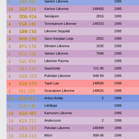
6
GBR-306
Vainion Liikenne
1995
16
OGP-316
Karhun Liikenne
148450
1995
6
OOG-926
Seinäjoen
2816
1995
6
VGB-241
Toreniuksen Liikenne
148333
1995
6
GBN-250
Liikenne Seppälä
1995
6
MHF-290
Savo-Karjalan Linja
2832
1995
6
RPG-138
Elimäen Liikenne
1635
1995
6
NCU-506
Vainion Liikenne
7946
1995
6
SGC-939
Liikenne-Pasma
1995
6
GBT-245
Saaristotie
721-95
1995
6
UGH-553
Pukkilan Liikenne
648-94
1995
6
KGU-550
Tapio Lae
148506
1996
6
FKL-203
Oravaisten Liikenne
148625
1996
16
EGS-516
Artturi Anttila
2
1996
6
EGR-548
Lähilinjat
1996
16
KGU-485
Kamusen Liikenne
1996
16
KGV-252
Andersson
2
1996
16
GBX-783
Pekolan Liikenne
148499
1996
16
OGX-116
Mörö
808-96
1996