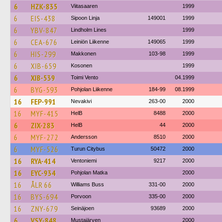
6
HZK-835
Viitasaaren
1999
6
EIS-438
Sipoon Linja
149001
1999
6
YBV-847
Lindholm Lines
1999
6
CEA-676
Leiniön Liikenne
149065
1999
6
HIS-299
Makkonen
103-98
1999
6
XIB-659
Kosonen
1999
6
XIB-539
Toimi Vento
04.1999
6
BYG-593
Pohjolan Liikenne
184-99
08.1999
16
FEP-991
Nevakivi
263-00
2000
16
MYF-415
HelB
8488
2000
6
ZIX-283
HelB
44
2000
6
MYF-272
Andersson
8510
2000
6
MYF-526
Turun Citybus
50472
2000
16
RYA-414
Ventoniemi
9217
2000
16
EYC-934
Pohjolan Matka
2000
16
ÅLR 66
Williams Buss
331-00
2000
16
BYS-694
Porvoon
335-00
2000
16
ZNY-679
Seinäjoen
93689
2000
6
VSY-848
Mustajärven
2000