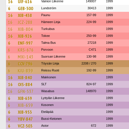
16
UIF-616
Vainion Liikenne
149007
1999
6
GEB-500
Lundström
30413
1999
16
XIB-438
Paunu
157-99
1999
16
JCZ-288
Hämeen Linja
224-99
1999
16
XIB-804
Turkubus
1999
16
XIB-926
Tokee
250-99
1999
6
ENF-997
Talma Bus
27218
1999
6
KRS-676
Porvoon
C471
1999
6
MXI-143
Suorsan Liikenne
130-98
1999
6
CCV-796
Töysän Linja
2208 / 270
1999
6
KIU-839
Reissu Ruoti
192-99
1999
16
XIB-840
Makkonen
1999
16
OIS-884
SLT
824-97
1999
16
GFN-537
Wasabus
148970
1999
6
XIB-659
Lyttylän Liikenne
1999
6
XIB-659
Kosonen
1999
6
XIB-953
Eteläpää
1999
6
YBV-847
Bussi-Ketonen
1999
6
VCZ-503
Astor
672
1999