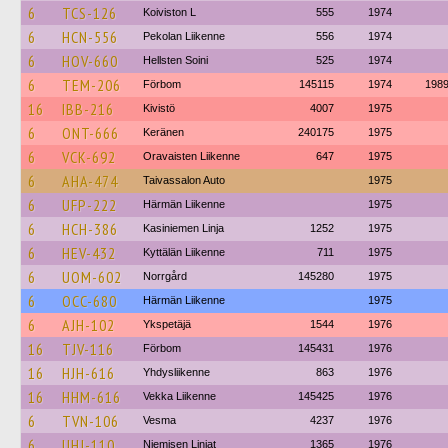
6
TCS-126
Koiviston L
555
1974
6
HCN-556
Pekolan Liikenne
556
1974
6
HOV-660
Hellsten Soini
525
1974
6
TEM-206
Förbom
145115
1974
198
16
IBB-216
Kivistö
4007
1975
6
ONT-666
Keränen
240175
1975
6
VCK-692
Oravaisten Liikenne
647
1975
6
AHA-474
Taivassalon Auto
1975
6
UFP-222
Härmän Liikenne
1975
6
HCH-386
Kasiniemen Linja
1252
1975
6
HEV-432
Kyttälän Liikenne
711
1975
6
UOM-602
Norrgård
145280
1975
6
OCC-680
Härmän Liikenne
1975
6
AJH-102
Ykspetäjä
1544
1976
16
TJV-116
Förbom
145431
1976
16
HJH-616
Yhdysliikenne
863
1976
16
HHM-616
Vekka Liikenne
145425
1976
6
TVN-106
Vesma
4237
1976
6
UHJ-110
Niemisen Linjat
1365
1976