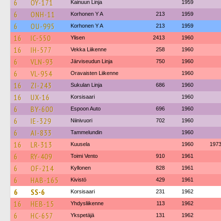
6
OY-171
Kainuun Linja
1959
6
ONH-11
Korhonen Y A
213
1959
6
OU-995
Korhonen Y A
213
1959
16
IC-550
Ylisen
2413
1960
16
IH-577
Vekka Liikenne
258
1960
6
VLN-93
Järviseudun Linja
750
1960
6
VL-954
Oravaisten Liikenne
1960
16
ZI-243
Sukulan Linja
686
1960
16
UX-16
Korsisaari
1960
6
BY-600
Espoon Auto
696
1960
6
IE-329
Niinivuori
702
1960
6
AI-833
Tammelundin
1960
16
LR-313
Kuusela
1960
197
6
RY-409
Toimi Vento
910
1961
6
OF-214
Kyllonen
828
1961
6
HAB-165
Kivistö
429
1961
6
SS-6
Korsisaari
231
1962
16
HEB-15
Yhdysliikenne
113
1962
6
HC-657
Ykspetäjä
131
1962