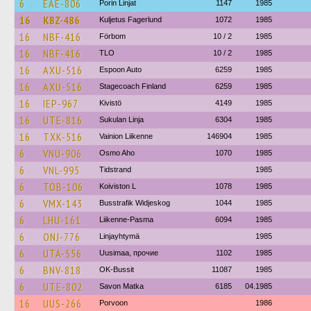
6
EAE-806
Porin Linjat
1147
1985
16
KBZ-486
Kuljetus Fagerlund
1072
1985
16
NBF-416
Förbom
10 / 2
1985
16
NBF-416
TLO
10 / 2
1985
16
AXU-516
Espoon Auto
6259
1985
16
AXU-516
Stagecoach Finland
6259
1985
16
IEP-967
Kivistö
4149
1985
16
UTE-816
Sukulan Linja
6304
1985
16
TXK-516
Vainion Liikenne
146904
1985
6
VNU-906
Osmo Aho
1070
1985
6
VNL-995
Tidstrand
1985
6
TOB-106
Koiviston L
1078
1985
6
VMX-143
Busstrafik Widjeskog
1044
1985
6
LHU-161
Liikenne-Pasma
6094
1985
6
ONJ-776
Linjayhtymä
1985
6
UTA-556
Uusimaa, прочие
1102
1985
6
BNV-818
OK-Bussit
11087
1985
6
UTE-802
Savon Matka
6185
04.1985
16
UUS-266
Porvoon
1986