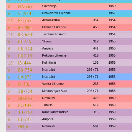
6
MA-869
Savonlinja
1950
6
VL-954
Oravaisten Liikenne
1951
16
EE-757
Artturi Anttila
354
1954
6
RE-984
Elimäen Liikenne
458
1954
16
RB-684
Tienhaaran Auto
1954
6
HJ-745
Ylisen
312
1955
6
UN-574
Ampers
441
1955
6
HGT-15
Pekolan Liikenne
413
1955
16
IB-444
Kolmilinjat
132
1956
6
BX-734
Norrgård
236 / 71
1956
6
UV-878
Norrgård
236 / 71
1956
6
IR-301
Vekka Liikenne
236
1958
6
ZB-724
Matkustajain Auto
296 / 71
1958
6
OFO-59
Nevakivi
320
1959
6
EC-142
Tuokila
517
1959
6
TT-452
Kalle Rantasärkkä
118
1959
6
UC-745
Ampers
1959
6
OM-6
Nevakivi
561
1959