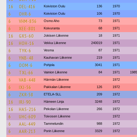
16
OEL-416
Koiviston Oulu
136
1970
6
OHR-6
Koiviston Oulu
106
1970
6
VHM-836
Osmo Aho
73
1971
6
XEE-801
Koivuranta
68
1971
16
GXS-60
Jokisen Liikenne
18
1971
16
HOH-16
Vekka Liikenne
240019
1971
6
TYK-6
Vesma
87
1971
6
YNB-48
Kauhavan Liikenne
219
1971
6
OOM-6
Pohjola
3041
1971
6
TXL-66
Vainion Liikenne
84
1971
198
6
VAB-448
Härmän Liikenne
1972
6
IXJ-56
Pakkalan Liikenne
126
1972
6
ZKR-58
ETELA-SLL
209
1972
16
IRJ-90
Hämeen Linja
3248
1972
16
HAS-216
Pekolan Liikenne
266
1972
6
UHC-609
Toivosen Liikenne
1972
6
AAL-449
Tammelundin
988
1972
6
AAR-213
Porin Liikenne
3329
1972