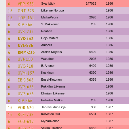
6
VPP-938
Svanbäck
147023
1986
16
ONT-325
Liikenne Norppa
1986
16
TOB-151
MatkaPeura
2020
1986
6
KJV-466
Y. Makkonen
235
1986
6
UVK-232
Raahen
1986
6
UVK-232
Hojo-Matkat
1986
6
UVE-886
Ampers
1986
6
RMM-223
Arolan Kuljetus
6429
1986
6
UVJ-110
Wasabus
2025
1986
6
UVC-718
E. Ahonen
6499
1986
6
UVM-157
Koskinen
6390
1986
6
EBK-866
Bussi-Ketonen
6358
1986
6
UVP-656
Pukkilan Liikenne
1986
6
UVP-656
Elimäen Liikenne
1986
6
KJV-466
Pohjolan Matka
235
1986
16
VOR-620
Järviseudun Linja
308
1987
16
BCE-738
Koiviston Oulu
6581
1987
6
ECO-612
Mynäliikenne
1987
6
BCE-715
Vekka Liikenne
6482
1987