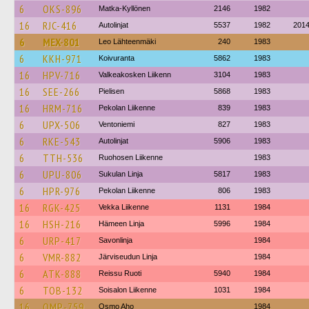
6
OKS-896
Matka-Kyllönen
2146
1982
16
RJC-416
Autolinjat
5537
1982
201
6
MEX-801
Leo Lähteenmäki
240
1983
6
KKH-971
Koivuranta
5862
1983
16
HPV-716
Valkeakosken Liikenn
3104
1983
16
SEE-266
Pielisen
5868
1983
16
HRM-716
Pekolan Liikenne
839
1983
6
UPX-506
Ventoniemi
827
1983
6
RKE-543
Autolinjat
5906
1983
6
TTH-536
Ruohosen Liikenne
1983
6
UPU-806
Sukulan Linja
5817
1983
6
HPR-976
Pekolan Liikenne
806
1983
16
RGK-425
Vekka Liikenne
1131
1984
16
HSH-216
Hämeen Linja
5996
1984
6
URP-417
Savonlinja
1984
6
VMR-882
Järviseudun Linja
1984
6
ATK-888
Reissu Ruoti
5940
1984
6
TOB-132
Soisalon Liikenne
1031
1984
16
OMP-759
Osmo Aho
1984