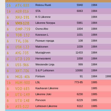
16
ATK-888
Reissu Ruoti
5940
1984
16
AUR-816
STA
6063
1984
6
XHU-191
K-S Liikenne
1984
6
VMX-120
Liikenne Norppa
5981
1984
6
OMP-759
Osmo Aho
1004
1984
6
TOB-132
Koiviston L
1031
1984
6
TVL-106
Разные города
108
1984
6
USH-122
Makkonen
1039
1984
6
AYG-703
Mustajärven
11433
1984
6
UTO-120
Hernesniemi
1058
1984
6
USS-966
Westendin Linja
999
1984
6
XHT-706
S & P Lehtonen
10080
1984
6
MGB-406
Förbom
91
1984
199
16
HUM-900
LSL
773-85
1985
6
VOO-685
Kauhavan Liikenne
1985
6
UTU-149
Liikenne Joki
6230
1985
6
UTU-148
Porvoon
6229
1985
6
ASS-122
Lehtosen Liikenne
6112
1985