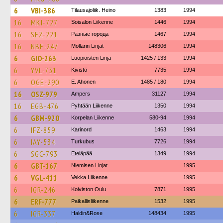
6
VBI-386
Tilausajoliik. Heino
1383
1994
16
MKI-727
Soisalon Liikenne
1446
1994
16
SEZ-221
Разные города
1467
1994
16
NBF-247
Möllärin Linjat
148306
1994
6
GIO-263
Luopioisten Linja
1425 / 133
1994
6
YVL-731
Kivistö
7735
1994
6
OGE-290
E. Ahonen
1485 / 180
1994
16
OSZ-979
Ampers
31127
1994
16
EGB-476
Pyhtään Liikenne
1350
1994
6
GBM-920
Korpelan Liikenne
580-94
1994
6
IFZ-859
Karinord
1463
1994
6
IAY-534
Turkubus
7726
1994
6
SGC-793
Eteläpää
1349
1994
6
GBT-167
Niemisen Linjat
1995
6
VGL-411
Vekka Liikenne
1995
6
IGR-246
Koiviston Oulu
7871
1995
6
ERF-777
Paikallisliikenne
1532
1995
6
IGR-337
Haldin&Rose
148434
1995