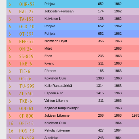
6
OHP-52
Pohjola
652
1962
6
HAT-27
Jokioisten-Forssan
174
1962
6
TA-152
Koiviston L
138
1962
6
OCD-30
Pohjola
652
1962
6
OT-597
Pohjola
652
1962
6
HFH-32
Niemisen Linjat
356
1963
6
ON-24
Mörö
1963
6
SS-869
Enon
235
1963
6
TKB-6
Kivistö
211
1963
6
TIE-6
Förbom
185
1963
6
OCT-6
Koiviston Oulu
1393
1963
6
TU-595
Kalle Rantasärkkä
1314
1963
6
AI-550
Espoon Auto
1415
1963
6
TKB-6
Vainion Liikenne
211
1963
6
ODL-61
Kajaanin Kaupunkilinjat
1963
6
GF-800
Jokisen Liikenne
208
1963
197
16
OFT-16
Koiviston Oulu
1964
16
HOS-63
Pekolan Liikenne
427
1964
6
GN-659
Autolinjat
243
1964