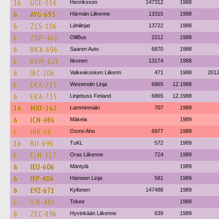
16
UCE-516
Henriksson
147312
1988
6
AYG-695
Härmän Liikenne
13315
1988
6
ZCS-106
Lähilinjat
13722
1988
6
ZBP-460
OlliBus
2212
1988
6
BKX-696
Saaren Auto
6870
1988
6
KKM-628
Itkonen
13174
1988
6
IBC-206
Valkeakosken Liikenn
471
1988
201
6
EKA-735
Westendin Linja
6865
12.1988
6
EKA-735
Linjebuss Finland
6865
12.1988
16
MXF-262
Lamminmäki
707
1989
6
ICN-486
Mäkela
1989
6
JNK-66
Osmo Aho
6977
1989
16
BIJ-696
TuKL
572
1989
6
ELN-517
Oras Liikenne
724
1989
6
IEU-606
Mäntylä
1989
6
IEP-406
Hämeen Linja
581
1989
6
EYZ-671
Kyllonen
147488
1989
6
ICN-486
Tokee
1989
6
ZEC-896
Hyvinkään Liikenne
639
1989