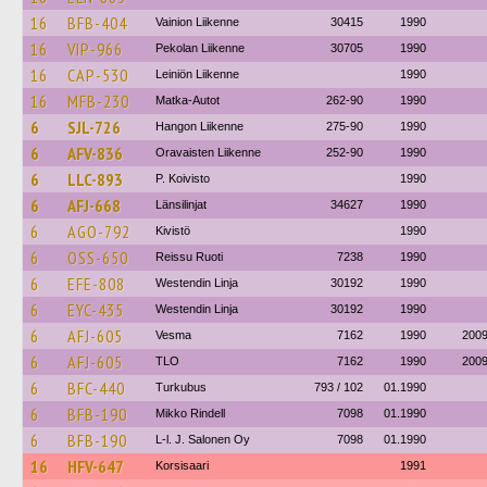
16
BFB-404
Vainion Liikenne
30415
1990
16
VIP-966
Pekolan Liikenne
30705
1990
16
CAP-530
Leiniön Liikenne
1990
16
MFB-230
Matka-Autot
262-90
1990
6
SJL-726
Hangon Liikenne
275-90
1990
6
AFV-836
Oravaisten Liikenne
252-90
1990
6
LLC-893
P. Koivisto
1990
6
AFJ-668
Länsilinjat
34627
1990
6
AGO-792
Kivistö
1990
6
OSS-650
Reissu Ruoti
7238
1990
6
EFE-808
Westendin Linja
30192
1990
6
EYC-435
Westendin Linja
30192
1990
6
AFJ-605
Vesma
7162
1990
200
6
AFJ-605
TLO
7162
1990
200
6
BFC-440
Turkubus
793 / 102
01.1990
6
BFB-190
Mikko Rindell
7098
01.1990
6
BFB-190
L-l. J. Salonen Oy
7098
01.1990
16
HFV-647
Korsisaari
1991