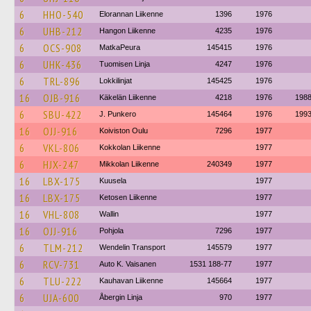
6
HHO-540
Elorannan Liikenne
1396
1976
6
UHB-212
Hangon Liikenne
4235
1976
6
OCS-908
MatkaPeura
145415
1976
6
UHK-436
Tuomisen Linja
4247
1976
6
TRL-896
Lokkilinjat
145425
1976
16
OJB-916
Käkelän Liikenne
4218
1976
198
6
SBU-422
J. Punkero
145464
1976
199
16
OJJ-916
Koiviston Oulu
7296
1977
6
VKL-806
Kokkolan Liikenne
1977
6
HJX-247
Mikkolan Liikenne
240349
1977
16
LBX-175
Kuusela
1977
16
LBX-175
Ketosen Liikenne
1977
16
VHL-808
Wallin
1977
16
OJJ-916
Pohjola
7296
1977
6
TLM-212
Wendelin Transport
145579
1977
6
RCV-731
Auto K. Vaisanen
1531 188-77
1977
6
TLU-222
Kauhavan Liikenne
145664
1977
6
UJA-600
Åbergin Linja
970
1977