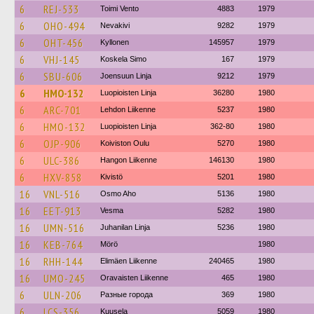
6
REJ-533
Toimi Vento
4883
1979
6
OHO-494
Nevakivi
9282
1979
6
OHT-456
Kyllonen
145957
1979
6
VHJ-145
Koskela Simo
167
1979
6
SBU-606
Joensuun Linja
9212
1979
6
HMO-132
Luopioisten Linja
36280
1980
6
ARC-701
Lehdon Liikenne
5237
1980
6
HMO-132
Luopioisten Linja
362-80
1980
6
OJP-906
Koiviston Oulu
5270
1980
6
ULC-386
Hangon Liikenne
146130
1980
6
HXV-858
Kivistö
5201
1980
16
VNL-516
Osmo Aho
5136
1980
16
EET-913
Vesma
5282
1980
16
UMN-516
Juhanilan Linja
5236
1980
16
KEB-764
Mörö
1980
16
RHH-144
Elimäen Liikenne
240465
1980
16
UMO-245
Oravaisten Liikenne
465
1980
6
ULN-206
Разные города
369
1980
6
LCS-356
Kuusela
5059
1980