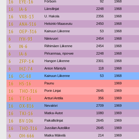
16
EYE-16
Förbom
92
1968
16
IA-6
Länsilinjat
2248
1968
16
VXB-13
U. Hakola
2356
1968
16
ANA-516
Helsinki-Maaseutu
2450
1968
16
OEP-316
Kainuun Liikenne
53
1968
6
IYH-93
Niinivuori
2454
1968
6
IN-6
Riihimäen Liikenne
2454
1968
6
IA-6
Pirkanmaa, прочие
2248
1968
6
ZFP-14
Hangon Liikenne
2301
1968
6
IHZ-74
Anton Mäntylä
118
1968
16
OC-68
Kainuun Liikenne
53
1968
16
HS-16
Paunu
1969
16
THO-316
Porin Linjat
2645
1969
16
TT-16
Artturi Anttila
356
1969
16
OX-816
Nevakivi
2709
1969
16
TKI-16
Matka-Autot
1080
1969
16
BV-106
Paikallislinjat
2645
1969
16
THO-316
Jussilan Autoliike
2645
1969
6
OH-666
Matka Mäkelä
214
1969