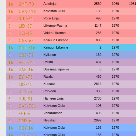
16
GMT-70
Autolinjat
2560
1969
198
16
OHA-116
Koiviston Oulu
136
1970
6
NU-561
Porin Linjat
496
1970
6
LRX-67
Liikenne-Pasma
1147
1970
6
HCJ-13
Vekka Liikenne
286
1970
6
OGB-64
Kainuun Liikenne
806
1970
16
OHL-516
Kainuun Liikenne
2
1970
6
ODS-72
Kyllonen
139
1970
16
HKJ-875
Paunu
437
1970
16
UAE-16
Uusimaa, прочие
8
1970
16
ZY-475
Rajala
450
1970
6
LRR-41
Kuusela
2814
1970
6
UL-975
Porvoon
385
1970
6
HUL-91
Hämeen Linja
2785
1970
6
OAE-706
Koiviston Oulu
106
1970
6
EPE-6
Vähärauman
496
1970
6
OMY-6
Nevakivi
2899
1970
16
OGY-16
Koiviston Oulu
136
1970
16
OEH-716
Koiviston Oulu
136
1970