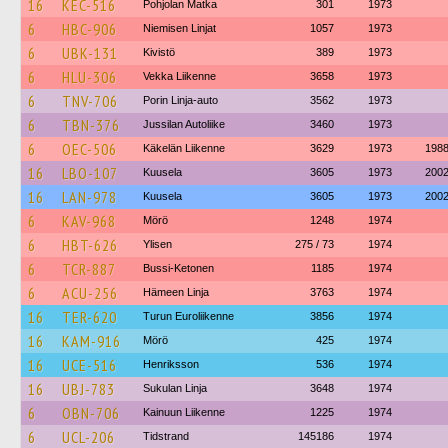
16
KEC-516
Pohjolan Matka
301
1973
6
HBC-906
Niemisen Linjat
1057
1973
6
UBK-131
Kivistö
389
1973
6
HLU-306
Vekka Liikenne
3658
1973
6
TNV-706
Porin Linja-auto
3562
1973
6
TBN-376
Jussilan Autoliike
3460
1973
6
OEC-506
Käkelän Liikenne
3629
1973
198
16
LBO-107
Kuusela
3605
1973
200
16
LAN-978
Kuusela
3605
1973
200
6
KAV-968
Mörö
1248
1974
6
HBT-626
Ylisen
275 / 73
1974
6
TCR-887
Bussi-Ketonen
1185
1974
6
ACU-256
Hämeen Linja
3763
1974
16
TER-620
Turun Euroliikenne
3856
1974
16
KAM-916
Mörö
425
1974
16
UCE-516
Henriksson
536
1974
16
UBJ-783
Sukulan Linja
3648
1974
6
OBN-706
Kainuun Liikenne
1225
1974
6
UCL-206
Tidstrand
145186
1974