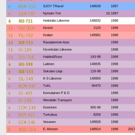
6
BGN-255
SJOY TRavel
148639
1997
6
ZGX-797
Nyholm Tmi
02.1997
6
HIJ-711
Heikkilän Liikenne
148832
1998
16
YGF-816
Kivistö
2125
1998
16
YIL-792
Kutilan
148981
1998
16
XIR-533
Rautalammin Auto
1998
16
IIJ-189
Hyvinkään Liikenne
1998
16
OIS-768
Haldin&Rose
143-98
1998
6
HIJ-598
Laitinen
148835
1998
6
XIB-355
Sukulan Linja
129-98
1998
6
SIL-549
K-S Liikenne
148959
1998
6
NCM-947
TuKL
90470
1998
6
IIS-493
Komulainen P & O
1998
6
IIJ-190
Wendelin Transport
1998
6
CCM-149
Koskinen
905-98
1998
6
BHY-421
Turkubus
8259
1998
6
GCN-146
Vesanen
148828
1998
6
XUU-214
E. Ahonen
148914
1998
201