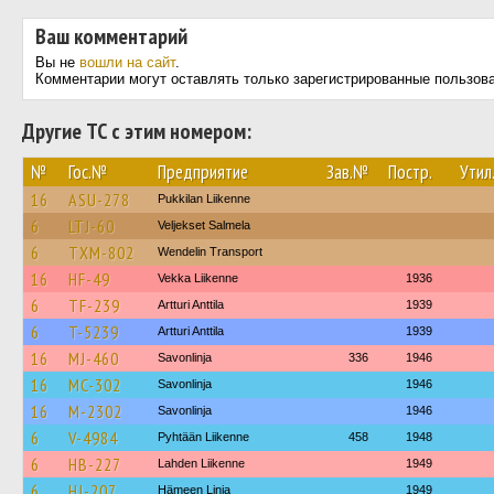
Ваш комментарий
Вы не
вошли на сайт
.
Комментарии могут оставлять только зарегистрированные пользов
Другие ТС с этим номером:
№
Гос.№
Предприятие
Зав.№
Постр.
Утил
16
ASU-278
Pukkilan Liikenne
6
LTJ-60
Veljekset Salmela
6
TXM-802
Wendelin Transport
16
HF-49
Vekka Liikenne
1936
6
TF-239
Artturi Anttila
1939
6
T-5239
Artturi Anttila
1939
16
MJ-460
Savonlinja
336
1946
16
MC-302
Savonlinja
1946
16
M-2302
Savonlinja
1946
6
V-4984
Pyhtään Liikenne
458
1948
6
HB-227
Lahden Liikenne
1949
6
HJ-207
Hämeen Linja
1949