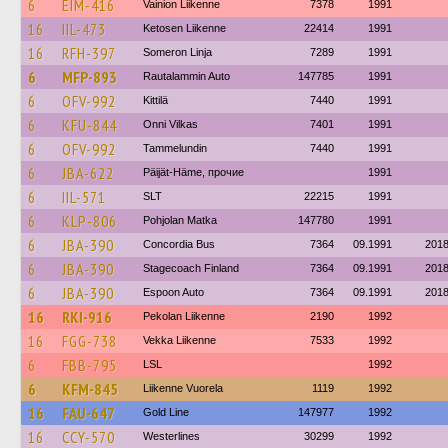
6
EIM-416
Vainion Liikenne
7378
1991
16
IIL-473
Ketosen Liikenne
22414
1991
16
RFH-397
Someron Linja
7289
1991
6
MFP-893
Rautalammin Auto
147785
1991
6
OFV-992
Kittilä
7440
1991
6
KFU-844
Onni Vilkas
7401
1991
6
OFV-992
Tammelundin
7440
1991
6
JBA-622
Päijät-Häme, прочие
1991
6
IIL-571
SLT
22215
1991
6
KLP-806
Pohjolan Matka
147780
1991
6
JBA-390
Concordia Bus
7364
09.1991
201
6
JBA-390
Stagecoach Finland
7364
09.1991
201
6
JBA-390
Espoon Auto
7364
09.1991
201
16
RKI-916
Pekolan Liikenne
2190
1992
16
FGG-738
Vekka Liikenne
7533
1992
6
FBB-795
LSL
1992
6
KFM-845
Liikenne Vuorela
1119
1992
16
FAU-647
Gold Line
147977
1992
16
CCY-570
Westerlines
30299
1992