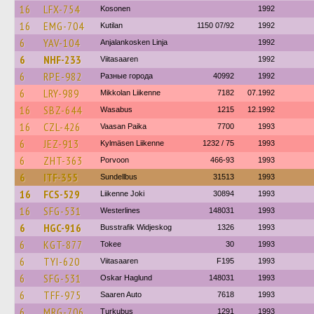
16
LFX-754
Kosonen
1992
16
EMG-704
Kutilan
1150 07/92
1992
6
YAV-104
Anjalankosken Linja
1992
6
NHF-233
Viitasaaren
1992
6
RPE-982
Разные города
40992
1992
6
LRY-989
Mikkolan Liikenne
7182
07.1992
16
SBZ-644
Wasabus
1215
12.1992
16
CZL-426
Vaasan Paika
7700
1993
6
JEZ-913
Kylmäsen Liikenne
1232 / 75
1993
6
ZHT-363
Porvoon
466-93
1993
6
ITF-355
Sundellbus
31513
1993
16
FCS-529
Liikenne Joki
30894
1993
16
SFG-531
Westerlines
148031
1993
6
HGC-916
Busstrafik Widjeskog
1326
1993
6
KGT-877
Tokee
30
1993
6
TYI-620
Viitasaaren
F195
1993
6
SFG-531
Oskar Haglund
148031
1993
6
TFF-975
Saaren Auto
7618
1993
6
MRG-706
Turkubus
1291
1993