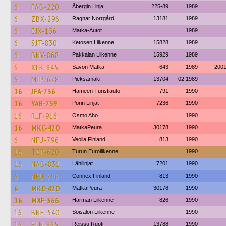
6
FAB-220
Åbergin Linja
225-89
1989
6
ZBX-296
Ragnar Norrgård
13181
1989
6
EJX-156
Matka-Autot
1989
6
SJT-830
Ketosen Liikenne
15828
1989
6
BNV-868
Pakkalan Liikenne
15929
1989
6
XLK-845
Savon Matka
643
1989
200
6
MJP-678
Pieksämäki
13704
02.1989
16
JFA-736
Hämeen Turistiauto
791
1990
16
YAB-759
Porin Linjat
7236
1990
16
RLF-916
Osmo Aho
1990
16
MKC-420
MatkaPeura
30178
1990
6
NFU-796
Veolia Finland
813
1990
16
TER-620
Turun Euroliikenne
1990
16
NAB-831
Lähilinjat
7201
1990
6
NFU-796
Connex Finland
813
1990
6
MKC-420
MatkaPeura
30178
1990
16
MXF-366
Härmän Liikenne
826
1990
16
BNE-540
Soisalon Liikenne
1990
16
ELN-865
Reissu Ruoti
13788
1990