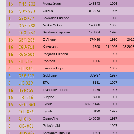
16
TNZ-202
Mustajärven
148543
1996
16
AOY-350
OlliBus
612973
1996
6
GBX-777
Kokkolan Liikenne
1996
6
OGX-788
Matka Mäkelä
148586
1996
6
RGO-734
Satakunta, прочие
148504
1996
16
GBY-206
E. Ahonen
774-96
1996
201
16
EGU-712
Koivuranta
1690
01.1996
03.202
16
RGS-603
Pohjolan Liikenne
1997
16
RJI-216
Porvoon
1906
1997
6
KIJ-836
Hämeen Linja
1997
6
GBV-812
Gold Line
839-97
1997
6
LIC-829
STA
8181
1997
16
HSI-339
Transdev Finland
1979
1997
16
LIB-516
Kuopion
8200
1997
16
BGO-961
Jyrkilä
1861 / 146
1997
6
CCL-856
Jyrkilä
8190
1997
6
AHO-6
Osmo Aho
148639
1997
6
KIB-801
Pieksämäki
1997
6
NBR-967
Satakunta, прочие
1804
1997