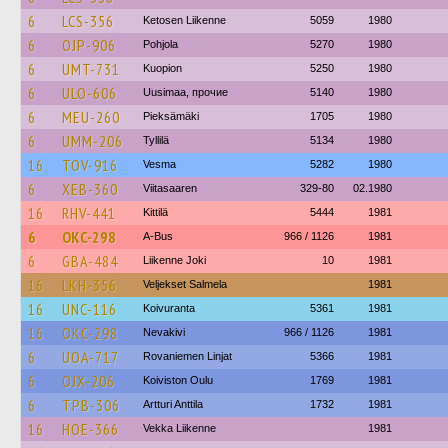
6
LCS-356
Ketosen Liikenne
5059
1980
6
OJP-906
Pohjola
5270
1980
6
UMT-731
Kuopion
5250
1980
6
ULO-606
Uusimaa, прочие
5140
1980
6
MEU-260
Pieksämäki
1705
1980
6
UMM-206
Tyllilä
5134
1980
16
TOV-916
Vesma
5282
1980
6
XEB-360
Viitasaaren
329-80
02.1980
16
RHV-441
Kittilä
5444
1981
6
OKC-298
A-Bus
966 / 1126
1981
6
GBA-484
Liikenne Joki
10
1981
16
LKH-356
Veljekset Salmela
1981
16
UNC-116
Koivuranta
5361
1981
16
OKC-298
Nevakivi
966 / 1126
1981
6
UOA-717
Rovaniemen Linjat
5366
1981
6
OJX-206
Koiviston Oulu
1769
1981
6
TPB-306
Artturi Anttila
1732
1981
16
HOE-366
Vekka Liikenne
1981