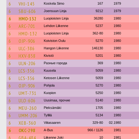
6
VHJ-145
Koskela Simo
167
1979
6
SBU-606
Joensuun Linja
9212
1979
6
HMO-132
Luopioisten Linja
36280
1980
6
ARC-701
Lehdon Liikenne
5237
1980
6
HMO-132
Luopioisten Linja
362-80
1980
6
OJP-906
Koiviston Oulu
5270
1980
6
ULC-386
Hangon Liikenne
146130
1980
6
HXV-858
Kivistö
5201
1980
6
ULN-206
Разные города
369
1980
6
LCS-356
Kuusela
5059
1980
6
LCS-356
Ketosen Liikenne
5059
1980
6
OJP-906
Pohjola
5270
1980
6
UMT-731
Kuopion
5250
1980
6
ULO-606
Uusimaa, прочие
5140
1980
6
MEU-260
Pieksämäki
1705
1980
6
UMM-206
Tyllilä
5134
1980
6
XEB-360
Viitasaaren
329-80
02.1980
6
OKC-298
A-Bus
966 / 1126
1981
6
GBA-484
Liikenne Joki
10
1981