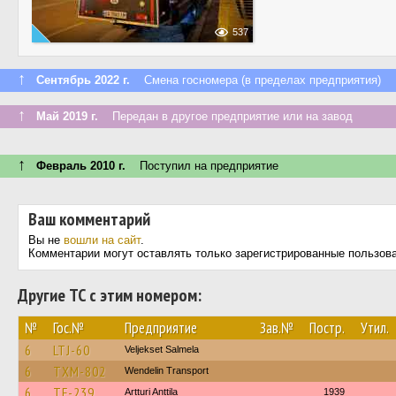
537
↑
Сентябрь 2022 г.
Смена госномера (в пределах предприятия)
↑
Май 2019 г.
Передан в другое предприятие или на завод
↑
Февраль 2010 г.
Поступил на предприятие
Ваш комментарий
Вы не
вошли на сайт
.
Комментарии могут оставлять только зарегистрированные пользов
Другие ТС с этим номером:
№
Гос.№
Предприятие
Зав.№
Постр.
Утил.
6
LTJ-60
Veljekset Salmela
6
TXM-802
Wendelin Transport
6
TF-239
Artturi Anttila
1939