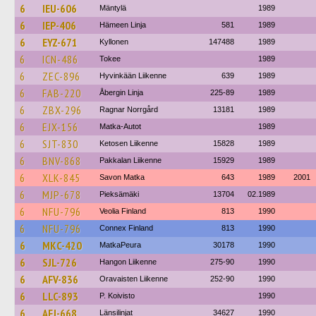
6
IEU-606
Mäntylä
1989
6
IEP-406
Hämeen Linja
581
1989
6
EYZ-671
Kyllonen
147488
1989
6
ICN-486
Tokee
1989
6
ZEC-896
Hyvinkään Liikenne
639
1989
6
FAB-220
Åbergin Linja
225-89
1989
6
ZBX-296
Ragnar Norrgård
13181
1989
6
EJX-156
Matka-Autot
1989
6
SJT-830
Ketosen Liikenne
15828
1989
6
BNV-868
Pakkalan Liikenne
15929
1989
6
XLK-845
Savon Matka
643
1989
2001
6
MJP-678
Pieksämäki
13704
02.1989
6
NFU-796
Veolia Finland
813
1990
6
NFU-796
Connex Finland
813
1990
6
MKC-420
MatkaPeura
30178
1990
6
SJL-726
Hangon Liikenne
275-90
1990
6
AFV-836
Oravaisten Liikenne
252-90
1990
6
LLC-893
P. Koivisto
1990
6
AFJ-668
Länsilinjat
34627
1990