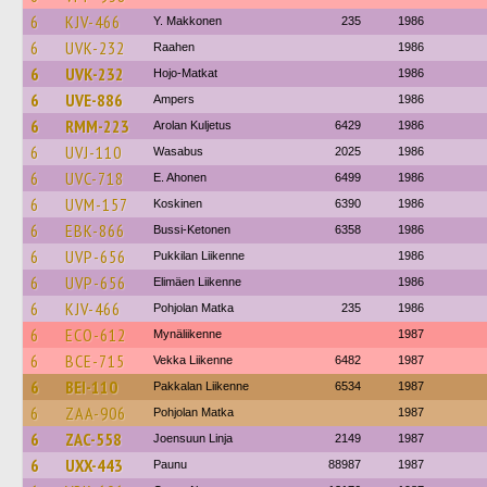
6
KJV-466
Y. Makkonen
235
1986
6
UVK-232
Raahen
1986
6
UVK-232
Hojo-Matkat
1986
6
UVE-886
Ampers
1986
6
RMM-223
Arolan Kuljetus
6429
1986
6
UVJ-110
Wasabus
2025
1986
6
UVC-718
E. Ahonen
6499
1986
6
UVM-157
Koskinen
6390
1986
6
EBK-866
Bussi-Ketonen
6358
1986
6
UVP-656
Pukkilan Liikenne
1986
6
UVP-656
Elimäen Liikenne
1986
6
KJV-466
Pohjolan Matka
235
1986
6
ECO-612
Mynäliikenne
1987
6
BCE-715
Vekka Liikenne
6482
1987
6
BEI-110
Pakkalan Liikenne
6534
1987
6
ZAA-906
Pohjolan Matka
1987
6
ZAC-558
Joensuun Linja
2149
1987
6
UXX-443
Paunu
88987
1987