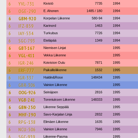
6
YVL-731
Kivistö
7735
1994
6
OGE-290
E. Ahonen
1485 / 180
1994
6
GBM-920
Korpelan Liikenne
580-94
1994
6
IFZ-859
Karinord
1463
1994
6
IAY-534
Turkubus
7726
1994
6
SGC-793
Eteläpää
1349
1994
6
GBT-167
Niemisen Linjat
1995
6
VGL-411
Vekka Liikenne
1995
6
IGR-246
Koiviston Oulu
7871
1995
6
ERF-777
Paikallisliikenne
1532
1995
6
IGR-337
Haldin&Rose
148434
1995
6
GBR-306
Vainion Liikenne
1995
6
OOG-926
Seinäjoen
2816
1995
6
VGB-241
Toreniuksen Liikenne
148333
1995
6
GBN-250
Liikenne Seppälä
1995
6
MHF-290
Savo-Karjalan Linja
2832
1995
6
RPG-138
Elimäen Liikenne
1635
1995
6
NCU-506
Vainion Liikenne
7946
1995
6
SGC-939
Liikenne-Pasma
1995