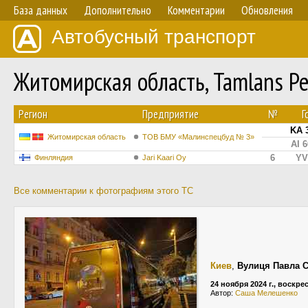
База данных
Дополнительно
Комментарии
Обновления
Автобусный транспорт
Житомирская область, Tamlans P
Регион
Предприятие
№
Г
KA 
Житомирская область
ТОВ БМУ «Малинспецбуд № 3»
AI 
6
YV
Финляндия
Jari Kaari Oy
Все комментарии к фотографиям этого ТС
Киев
,
Вулиця Павла 
24 ноября 2024 г., воскре
Автор:
Саша Мелешенко