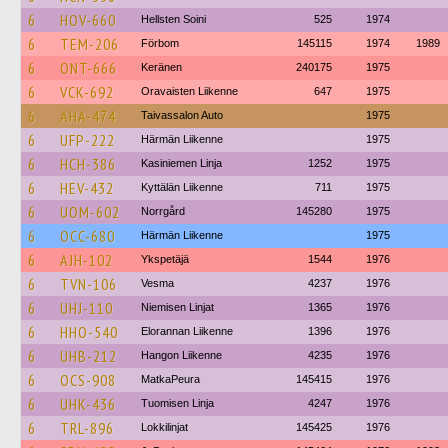
6
HOV-660
Hellsten Soini
525
1974
6
TEM-206
Förbom
145115
1974
1989
6
ONT-666
Keränen
240175
1975
6
VCK-692
Oravaisten Liikenne
647
1975
6
AHA-474
Taivassalon Auto
1975
6
UFP-222
Härmän Liikenne
1975
6
HCH-386
Kasiniemen Linja
1252
1975
6
HEV-432
Kyttälän Liikenne
711
1975
6
UOM-602
Norrgård
145280
1975
6
OCC-680
Härmän Liikenne
1975
6
AJH-102
Ykspetäjä
1544
1976
6
TVN-106
Vesma
4237
1976
6
UHJ-110
Niemisen Linjat
1365
1976
6
HHO-540
Elorannan Liikenne
1396
1976
6
UHB-212
Hangon Liikenne
4235
1976
6
OCS-908
MatkaPeura
145415
1976
6
UHK-436
Tuomisen Linja
4247
1976
6
TRL-896
Lokkilinjat
145425
1976