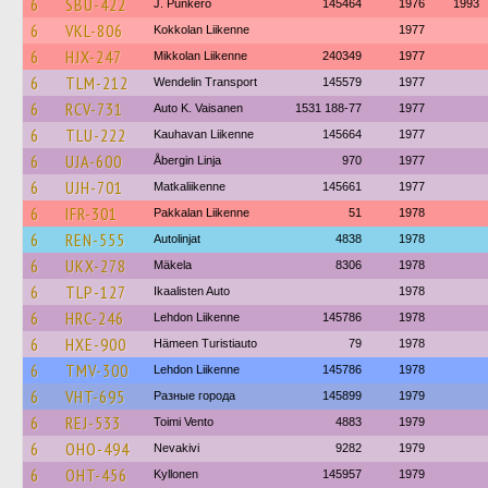
6
SBU-422
J. Punkero
145464
1976
1993
6
VKL-806
Kokkolan Liikenne
1977
6
HJX-247
Mikkolan Liikenne
240349
1977
6
TLM-212
Wendelin Transport
145579
1977
6
RCV-731
Auto K. Vaisanen
1531 188-77
1977
6
TLU-222
Kauhavan Liikenne
145664
1977
6
UJA-600
Åbergin Linja
970
1977
6
UJH-701
Matkaliikenne
145661
1977
6
IFR-301
Pakkalan Liikenne
51
1978
6
REN-555
Autolinjat
4838
1978
6
UKX-278
Mäkela
8306
1978
6
TLP-127
Ikaalisten Auto
1978
6
HRC-246
Lehdon Liikenne
145786
1978
6
HXE-900
Hämeen Turistiauto
79
1978
6
TMV-300
Lehdon Liikenne
145786
1978
6
VHT-695
Разные города
145899
1979
6
REJ-533
Toimi Vento
4883
1979
6
OHO-494
Nevakivi
9282
1979
6
OHT-456
Kyllonen
145957
1979