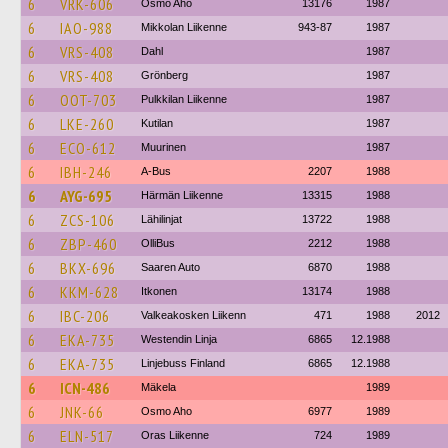
6
VRK-606
Osmo Aho
13176
1987
6
IAO-988
Mikkolan Liikenne
943-87
1987
6
VRS-408
Dahl
1987
6
VRS-408
Grönberg
1987
6
OOT-703
Pulkkilan Liikenne
1987
6
LKE-260
Kutilan
1987
6
ECO-612
Muurinen
1987
6
IBH-246
A-Bus
2207
1988
6
AYG-695
Härmän Liikenne
13315
1988
6
ZCS-106
Lähilinjat
13722
1988
6
ZBP-460
OlliBus
2212
1988
6
BKX-696
Saaren Auto
6870
1988
6
KKM-628
Itkonen
13174
1988
6
IBC-206
Valkeakosken Liikenn
471
1988
2012
6
EKA-735
Westendin Linja
6865
12.1988
6
EKA-735
Linjebuss Finland
6865
12.1988
6
ICN-486
Mäkela
1989
6
JNK-66
Osmo Aho
6977
1989
6
ELN-517
Oras Liikenne
724
1989