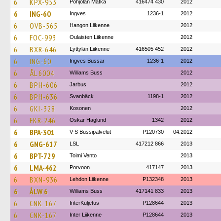
6
KPX-953
Pohjolan Matka
416474 430
2012
6
ING-60
Ingves
1236-1
2012
6
OVB-565
Hangon Liikenne
2012
6
FOC-993
Oulaisten Liikenne
2012
6
BXR-646
Lyttylän Liikenne
416505 452
2012
6
ING-60
Ingves Bussar
1236-1
2012
6
ÅL 6004
Williams Buss
2012
6
BPH-606
Jarbus
2012
6
BPH-636
Svanbäck
1198-1
2012
6
GKI-328
Kosonen
2012
6
FKR-246
Oskar Haglund
1342
2012
6
BPA-301
V-S Bussipalvelut
P120730
04.2012
6
GNG-617
LSL
417212 866
2013
6
BPT-729
Toimi Vento
2013
6
LMA-462
Porvoon
417147
2013
6
BXN-936
Lehdon Liikenne
P132348
2013
6
ÅLW 6
Williams Buss
417141 833
2013
6
CNK-167
InterKuljetus
P128644
2013
6
CNK-167
Inter Liikenne
P128644
2013