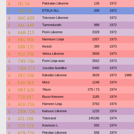
6
IXJ-56
Pakkalan Liikenne
126
1972
6
ZKR-58
ETELA-SLL
209
1972
6
UHC-609
Toivosen Liikenne
1972
6
AAL-449
Tammelundin
988
1972
6
AAR-213
Porin Liikenne
3329
1972
6
HBC-906
Niemisen Linjat
1057
1973
6
UBK-131
Kivistö
389
1973
6
HLU-306
Vekka Liikenne
3658
1973
6
TNV-706
Porin Linja-auto
3562
1973
6
TBN-376
Jussilan Autoliike
3460
1973
6
OEC-506
Käkelän Liikenne
3629
1973
1988
6
KAV-968
Mörö
1248
1974
6
HBT-626
Ylisen
275 / 73
1974
6
TCR-887
Bussi-Ketonen
1185
1974
6
ACU-256
Hämeen Linja
3763
1974
6
OBN-706
Kainuun Liikenne
1225
1974
6
UCL-206
Tidstrand
145186
1974
6
TCS-126
Koiviston L
555
1974
6
HCN-556
Pekolan Liikenne
556
1974