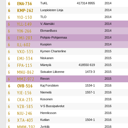
6
ENA-736
TuKL
417314 8955
2014
6
KMP-262
Luopioisten Linja
2014
6
YIO-150
TLO
2014
6
YLL-149
V. Alamäki
2014
6
YIN-266
EkmanBuss
2014
6
EMJ-283
Pohjois-Pohjanmaa
2014
6
ILL-602
Kuopion
2014
6
VXO-535
Kymen Charterline
2015
6
EMJ-334
Niskanen
2015
6
FPA-115
Mäntylä
418550 619
2015
6
MNU-862
Soisalon Liikenne
1473-3
2015
6
MMZ-972
Revon
2015
6
OVB-516
Kaj Forsblom
1534-1
2016
6
YJE-156
Niemelä
1557-1
2016
6
CKA-235
Kosonen
2016
6
VZB-585
V-S Bussipalvelut
2016
6
NJU-246
Henriksson
2016
6
XTA-403
Kutilan
1504-1
2016
6
MMM-392
Jyrkilä
2016