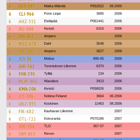
6
HEY-397
Matka Mäkelä
P052022
09.2005
6
CLI-966
Porin Linjat
3685
2006
6
AHZ-551
Eteläpää
P061441
2006
6
JKJ-606
Kivistö
6316
2006
6
INY-422
Ampers
2006
6
MSZ-678
Dahl
3548
2006
6
IOE-590
Ampers
3627
2006
6
JCS-51
Mobus
895-05
2006
6
GHI-762
Toreniuksen Liikenne
6370
2006
6
FHK-191
Tyllilä
134
2006
6
MLM-466
Wasabus
3413
2006
6
KMA-206
Kivistö
P058026
2006
6
JJT-306
Nobina Finland
3664
06.2006
6
UBZ-935
Koskinen
11463
08.2006
6
FIK-682
Kauhavan Liikenne
2007
6
OTL-722
Koivuranta
P070186
2007
6
JHK-556
TLO
367-07
2007
6
SNY-863
Revon
2007