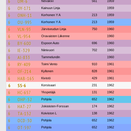
6
OM-6
Nevakivi
561
1959
6
OY-171
Kainuun Linja
1959
6
ONH-11
Korhonen Y A
213
1959
6
OU-995
Korhonen Y A
213
1959
6
VLN-93
Järviseudun Linja
750
1960
6
VL-954
Oravaisten Liikenne
1960
6
BY-600
Espoon Auto
696
1960
6
IE-329
Niinivuori
702
1960
6
AI-833
Tammelundin
1960
6
RY-409
Toimi Vento
910
1961
6
OF-214
Kyllonen
828
1961
6
HAB-165
Kivistö
429
1961
6
SS-6
Korsisaari
231
1962
6
HC-657
Ykspetäjä
131
1962
6
OHP-52
Pohjola
652
1962
6
HAT-27
Jokioisten-Forssan
174
1962
6
TA-152
Koiviston L
138
1962
6
OCD-30
Pohjola
652
1962
6
OT-597
Pohjola
652
1962