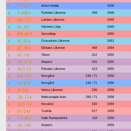
6
T-5239
Artturi Anttila
1939
6
V-4984
Pyhtään Liikenne
458
1948
6
HB-227
Lahden Liikenne
1949
6
HJ-207
Hämeen Linja
1949
6
MA-869
Savonlinja
1950
6
VL-954
Oravaisten Liikenne
1951
6
RE-984
Elimäen Liikenne
458
1954
6
HJ-745
Ylisen
312
1955
6
UN-574
Ampers
441
1955
6
HGT-15
Pekolan Liikenne
413
1955
6
BX-734
Norrgård
236 / 71
1956
6
UV-878
Norrgård
236 / 71
1956
6
IR-301
Vekka Liikenne
236
1958
6
ZB-724
Matkustajain Auto
296 / 71
1958
6
OFO-59
Nevakivi
320
1959
6
EC-142
Tuokila
517
1959
6
TT-452
Kalle Rantasärkkä
118
1959
6
UC-745
Ampers
1959