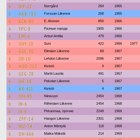
6
UIY-22
Norrgård
264
1965
6
HAX-782
Forssan Liikenne
268
1965
6
KCN-80
E. Ahonen
850
1966
6
YPC-8
Разные города
1905
1966
6
EIM-6
Artturi Anttila
479
1966
6
UUY-20
Suni
422
1966
1977
6
GGE-30
Elimäen Liikenne
69
1967
6
IJR-10
Lehdon Liikenne
2096
1967
6
HOO-212
Kivistö
4
1967
6
GEG-28
Martti Laurila
491
1967
6
IHF-18
Pekolan Liikenne
5
1967
6
NX-421
Kivistö
4
1967
6
IYH-93
Niinivuori
2454
1968
6
IN-6
Riihimäen Liikenne
2454
1968
6
IA-6
Pirkanmaa, прочие
2248
1968
6
ZFP-14
Hangon Liikenne
2301
1968
6
IHZ-74
Anton Mäntylä
118
1968
6
OH-666
Matka Mäkelä
214
1969