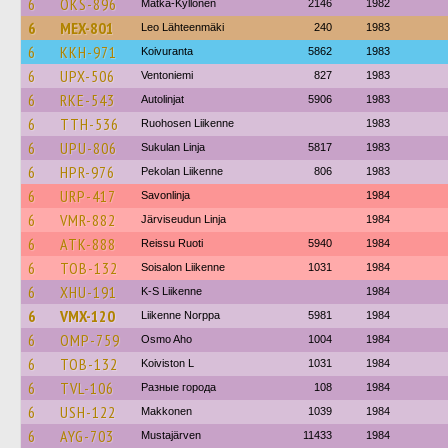
6
OKS-896
Matka-Kyllönen
2146
1982
6
MEX-801
Leo Lähteenmäki
240
1983
6
KKH-971
Koivuranta
5862
1983
6
UPX-506
Ventoniemi
827
1983
6
RKE-543
Autolinjat
5906
1983
6
TTH-536
Ruohosen Liikenne
1983
6
UPU-806
Sukulan Linja
5817
1983
6
HPR-976
Pekolan Liikenne
806
1983
6
URP-417
Savonlinja
1984
6
VMR-882
Järviseudun Linja
1984
6
ATK-888
Reissu Ruoti
5940
1984
6
TOB-132
Soisalon Liikenne
1031
1984
6
XHU-191
K-S Liikenne
1984
6
VMX-120
Liikenne Norppa
5981
1984
6
OMP-759
Osmo Aho
1004
1984
6
TOB-132
Koiviston L
1031
1984
6
TVL-106
Разные города
108
1984
6
USH-122
Makkonen
1039
1984
6
AYG-703
Mustajärven
11433
1984