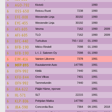
6
AGO-792
Kivistö
1990
6
OSS-650
Reissu Ruoti
7238
1990
6
EFE-808
Westendin Linja
30192
1990
6
EYC-435
Westendin Linja
30192
1990
6
AFJ-605
Vesma
7162
1990
2009
6
AFJ-605
TLO
7162
1990
2009
6
BFC-440
Turkubus
793 / 102
01.1990
6
BFB-190
Mikko Rindell
7098
01.1990
6
BFB-190
L-l. J. Salonen Oy
7098
01.1990
6
EIM-416
Vainion Liikenne
7378
1991
6
MFP-893
Rautalammin Auto
147785
1991
6
OFV-992
Kittilä
7440
1991
6
KFU-844
Onni Vilkas
7401
1991
6
OFV-992
Tammelundin
7440
1991
6
JBA-622
Päijät-Häme, прочие
1991
6
IIL-571
SLT
22215
1991
6
KLP-806
Pohjolan Matka
147780
1991
6
JBA-390
Concordia Bus
7364
09.1991
2018