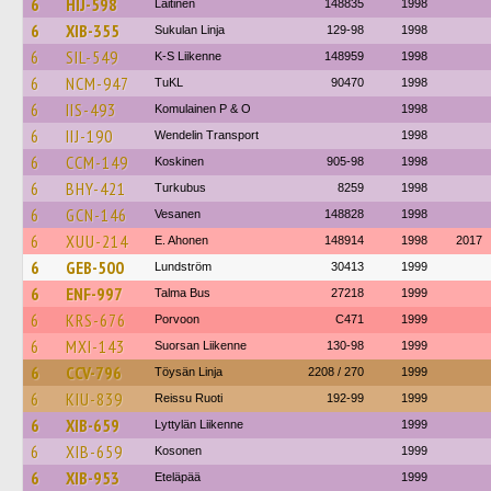
6
HIJ-598
Laitinen
148835
1998
6
XIB-355
Sukulan Linja
129-98
1998
6
SIL-549
K-S Liikenne
148959
1998
6
NCM-947
TuKL
90470
1998
6
IIS-493
Komulainen P & O
1998
6
IIJ-190
Wendelin Transport
1998
6
CCM-149
Koskinen
905-98
1998
6
BHY-421
Turkubus
8259
1998
6
GCN-146
Vesanen
148828
1998
6
XUU-214
E. Ahonen
148914
1998
2017
6
GEB-500
Lundström
30413
1999
6
ENF-997
Talma Bus
27218
1999
6
KRS-676
Porvoon
C471
1999
6
MXI-143
Suorsan Liikenne
130-98
1999
6
CCV-796
Töysän Linja
2208 / 270
1999
6
KIU-839
Reissu Ruoti
192-99
1999
6
XIB-659
Lyttylän Liikenne
1999
6
XIB-659
Kosonen
1999
6
XIB-953
Eteläpää
1999