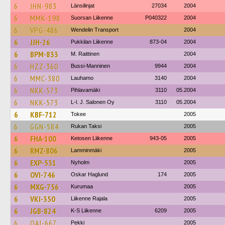
6
JHN-983
Länsilinjat
27034
2004
6
MMK-198
Suorsan Liikenne
P040322
2004
6
VPG-486
Wendelin Transport
2004
6
JJH-26
Pukkilan Liikenne
873-04
2004
6
BPM-833
M. Raittinen
2004
6
HZZ-360
Bussi-Manninen
9944
2004
6
MMC-380
Lauhamo
3140
2004
6
NKK-573
Pihlavamäki
3110
05.2004
6
NKK-573
L-l. J. Salonen Oy
3110
05.2004
6
KBF-712
Tokee
2005
6
GGN-584
Rukan Taksi
2005
6
FHA-100
Ketosen Liikenne
943-05
2005
6
RMZ-806
Lamminmäki
2005
6
EXP-531
Nyholm
2005
6
OVI-746
Oskar Haglund
174
2005
6
MXG-756
Kurumaa
2005
6
VKI-350
Liikenne Rajala
2005
6
JGB-824
K-S Liikenne
6209
2005
6
OAI-667
Pekki
2005