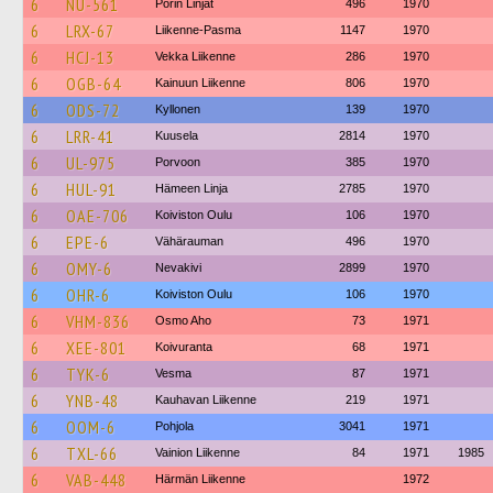
6
NU-561
Porin Linjat
496
1970
6
LRX-67
Liikenne-Pasma
1147
1970
6
HCJ-13
Vekka Liikenne
286
1970
6
OGB-64
Kainuun Liikenne
806
1970
6
ODS-72
Kyllonen
139
1970
6
LRR-41
Kuusela
2814
1970
6
UL-975
Porvoon
385
1970
6
HUL-91
Hämeen Linja
2785
1970
6
OAE-706
Koiviston Oulu
106
1970
6
EPE-6
Vähärauman
496
1970
6
OMY-6
Nevakivi
2899
1970
6
OHR-6
Koiviston Oulu
106
1970
6
VHM-836
Osmo Aho
73
1971
6
XEE-801
Koivuranta
68
1971
6
TYK-6
Vesma
87
1971
6
YNB-48
Kauhavan Liikenne
219
1971
6
OOM-6
Pohjola
3041
1971
6
TXL-66
Vainion Liikenne
84
1971
1985
6
VAB-448
Härmän Liikenne
1972