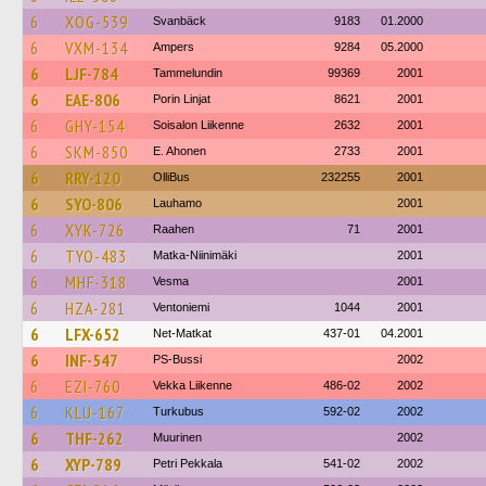
6
XOG-539
Svanbäck
9183
01.2000
6
VXM-134
Ampers
9284
05.2000
6
LJF-784
Tammelundin
99369
2001
6
EAE-806
Porin Linjat
8621
2001
6
GHY-154
Soisalon Liikenne
2632
2001
6
SKM-850
E. Ahonen
2733
2001
6
RRY-120
OlliBus
232255
2001
6
SYO-806
Lauhamo
2001
6
XYK-726
Raahen
71
2001
6
TYO-483
Matka-Niinimäki
2001
6
MHF-318
Vesma
2001
6
HZA-281
Ventoniemi
1044
2001
6
LFX-652
Net-Matkat
437-01
04.2001
6
INF-547
PS-Bussi
2002
6
EZI-760
Vekka Liikenne
486-02
2002
6
KLU-167
Turkubus
592-02
2002
6
THF-262
Muurinen
2002
6
XYP-789
Petri Pekkala
541-02
2002