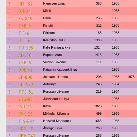
6
HFH-32
Niemisen Linjat
356
1963
6
ON-24
Mörö
1963
6
SS-869
Enon
235
1963
6
TKB-6
Kivistö
211
1963
6
TIE-6
Förbom
185
1963
6
OCT-6
Koiviston Oulu
1393
1963
6
TU-595
Kalle Rantasärkkä
1314
1963
6
AI-550
Espoon Auto
1415
1963
6
TKB-6
Vainion Liikenne
211
1963
6
ODL-61
Kajaanin Kaupunkilinjat
1963
6
GF-800
Jokisen Liikenne
208
1963
1975
6
GN-659
Autolinjat
243
1964
6
TTE-51
Forssan Liikenne
219
1964
6
YDG-82
Järviseudun Linja
1965
6
LVD-45
Kittilä
1823
1965
6
HVK-25
Mikkolan Liikenne
499
1965
6
TJS-644
Helsinki-Maaseutu
1653
1965
6
UKN-60
Åbergin Linja
268
1965
6
HBV-740
Forssan Liikenne
268
1965