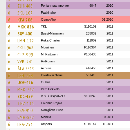
6
ZJH-466
Pohjanmaa, прочие
9047
2010
6
SKL-107
Paakinaho
2010
6
KPA-206
Osmo Aho
01.2010
6
MKK-826
TKL
S110109
2011
6
SXY-400
Bussi-Manninen
255032
2011
6
LMN-122
Ruka Charter
111909
2011
6
CKU-968
Muurinen
P110364
2011
6
CLP-999
M. Raittinen
P100433
2011
6
VVB-241
Rytkönen
2011
6
ÅLA 7319
Axbuss
416456
2011
6
LZH-774
Invataksi Niemi
567415
2011
6
UOF-426
Oubus
2011
6
MKK-767
Petri Pekkala
2011
6
ZOC-459
V-S Bussipalvelut
S100245
2011
6
TNZ-135
Liikenne Rajala
2011
6
ESV-910
Norrgårds Buss
2011
6
CMH-847
Mäkela
10.2011
6
LRA-253
Ampers
S110147
11.2011