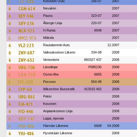
6
ERF-816
Koiviston Oulu
256-07
2007
6
CGN-624
Nevakivi
2007
6
XEY-546
Paunu
323-07
2007
6
SBY-156
Åbergin Linja
220-07
2007
6
NLK-521
H.Ranta
6548
2007
6
MMZ-976
Mäkela
2007
6
VLZ-225
Rautalammin Auto
12.2007
6
ZNY-687
Valkeakosken Liikenn
334-08
2008
6
ZNY-632
Ventoniemi
860327 437
2008
6
UBG-706
Länsilinjat
P085230
2008
6
COA-550
Osmo Aho
6655
2008
6
FIY-209
Porvoon
554-08
2008
6
CYP-60
Wikströms Busstrafik
413315 402
2008
6
UBG-861
Pekki
2008
6
FJA-421
Kosonen
2008
6
FIO-446
Anjalankosken Linja
2008
6
XBY-747
Lappi, прочие
2008
6
VVA-906
Härmän Liikenne
6608
04.2008
6
YHJ-486
Hyvinkään Liikenne
2009