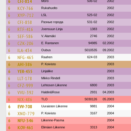
6
CFJ-814
Mörö
506-02
2002
6
KCY-766
Rukahuolto
2002
6
XYP-712
LSL
525-02
2002
6
CFJ-858
Разные города
531-02
2002
6
RTF-416
Joensuun Linja
1383
2002
6
SEF-586
V. Alamäki
2746
2002
6
CZK-206
E. Rantanen
94985
02.2002
6
ILA-434
Oubus
S010535
09.2002
6
NFG-465
Raahen
624-03
2003
6
AHI-386
P. Koivisto
2003
6
YER-435
Linjaliike
2003
6
LLT-178
Mikko Rindell
2003
6
CFZ-999
Lehtosen Liikenne
6800
2003
6
VVU-392
Haldin&Rose
2931
04.2003
6
NIX-486
TLO
S030126
05.2003
6
EVV-708
Uuraisten Liikenne
9881
2004
6
XNO-779
P. Koivisto
3167
2004
6
NFU-346
Liikenne-Pasma
2004
6
KOV-461
Elimäen Liikenne
3313
2004