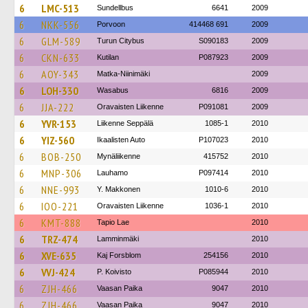
6
LMC-513
Sundellbus
6641
2009
6
NKK-556
Porvoon
414468 691
2009
6
GLM-589
Turun Citybus
S090183
2009
6
CKN-633
Kutilan
P087923
2009
6
AOY-343
Matka-Niinimäki
2009
6
LOH-330
Wasabus
6816
2009
6
JJA-222
Oravaisten Liikenne
P091081
2009
6
YVR-153
Liikenne Seppälä
1085-1
2010
6
YIZ-560
Ikaalisten Auto
P107023
2010
6
BOB-250
Mynäliikenne
415752
2010
6
MNP-306
Lauhamo
P097414
2010
6
NNE-993
Y. Makkonen
1010-6
2010
6
IOO-221
Oravaisten Liikenne
1036-1
2010
6
KMT-888
Tapio Lae
2010
6
TRZ-474
Lamminmäki
2010
6
XVE-635
Kaj Forsblom
254156
2010
6
VVJ-424
P. Koivisto
P085944
2010
6
ZJH-466
Vaasan Paika
9047
2010
6
ZJH-466
Vaasan Paika
9047
2010