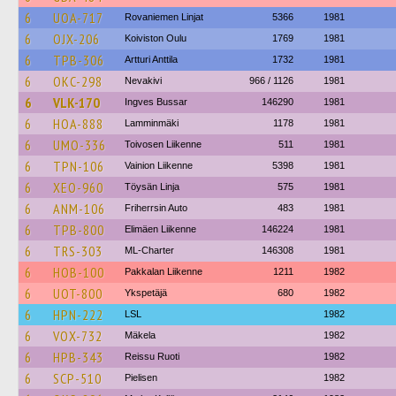
6
UOA-717
Rovaniemen Linjat
5366
1981
6
OJX-206
Koiviston Oulu
1769
1981
6
TPB-306
Artturi Anttila
1732
1981
6
OKC-298
Nevakivi
966 / 1126
1981
6
VLK-170
Ingves Bussar
146290
1981
6
HOA-888
Lamminmäki
1178
1981
6
UMO-336
Toivosen Liikenne
511
1981
6
TPN-106
Vainion Liikenne
5398
1981
6
XEO-960
Töysän Linja
575
1981
6
ANM-106
Friherrsin Auto
483
1981
6
TPB-800
Elimäen Liikenne
146224
1981
6
TRS-303
ML-Charter
146308
1981
6
HOB-100
Pakkalan Liikenne
1211
1982
6
UOT-800
Ykspetäjä
680
1982
6
HPN-222
LSL
1982
6
VOX-732
Mäkela
1982
6
HPB-343
Reissu Ruoti
1982
6
SCP-510
Pielisen
1982