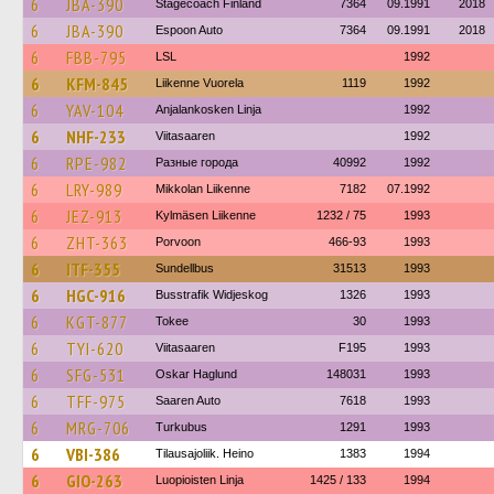
6
JBA-390
Stagecoach Finland
7364
09.1991
2018
6
JBA-390
Espoon Auto
7364
09.1991
2018
6
FBB-795
LSL
1992
6
KFM-845
Liikenne Vuorela
1119
1992
6
YAV-104
Anjalankosken Linja
1992
6
NHF-233
Viitasaaren
1992
6
RPE-982
Разные города
40992
1992
6
LRY-989
Mikkolan Liikenne
7182
07.1992
6
JEZ-913
Kylmäsen Liikenne
1232 / 75
1993
6
ZHT-363
Porvoon
466-93
1993
6
ITF-355
Sundellbus
31513
1993
6
HGC-916
Busstrafik Widjeskog
1326
1993
6
KGT-877
Tokee
30
1993
6
TYI-620
Viitasaaren
F195
1993
6
SFG-531
Oskar Haglund
148031
1993
6
TFF-975
Saaren Auto
7618
1993
6
MRG-706
Turkubus
1291
1993
6
VBI-386
Tilausajoliik. Heino
1383
1994
6
GIO-263
Luopioisten Linja
1425 / 133
1994