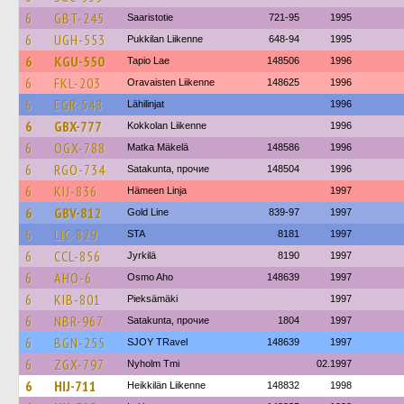
6
GBT-245
Saaristotie
721-95
1995
6
UGH-553
Pukkilan Liikenne
648-94
1995
6
KGU-550
Tapio Lae
148506
1996
6
FKL-203
Oravaisten Liikenne
148625
1996
6
EGR-548
Lähilinjat
1996
6
GBX-777
Kokkolan Liikenne
1996
6
OGX-788
Matka Mäkelä
148586
1996
6
RGO-734
Satakunta, прочие
148504
1996
6
KIJ-836
Hämeen Linja
1997
6
GBV-812
Gold Line
839-97
1997
6
LIC-829
STA
8181
1997
6
CCL-856
Jyrkilä
8190
1997
6
AHO-6
Osmo Aho
148639
1997
6
KIB-801
Pieksämäki
1997
6
NBR-967
Satakunta, прочие
1804
1997
6
BGN-255
SJOY TRavel
148639
1997
6
ZGX-797
Nyholm Tmi
02.1997
6
HIJ-711
Heikkilän Liikenne
148832
1998