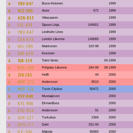
6
YBV-847
Bussi-Ketonen
1999
6
VCZ-503
Astor
672
1999
6
HZK-835
Viitasaaren
1999
6
EIS-438
Sipoon Linja
149001
1999
6
YBV-847
Lindholm Lines
1999
6
CEA-676
Leiniön Liikenne
149065
1999
6
HIS-299
Makkonen
103-98
1999
6
XIB-659
Kosonen
1999
6
XIB-539
Toimi Vento
04.1999
6
BYG-593
Pohjolan Liikenne
184-99
08.1999
6
ZIX-283
HelB
44
2000
6
MYF-272
Andersson
8510
2000
6
MYF-526
Turun Citybus
50472
2000
6
VSY-848
Mustajärven
2000
6
KYL-906
EkmanBuss
2000
6
EYG-816
Andersson
91
2000
6
SUY-227
Turkubus
2369
2000
6
KPV-777
Dahl
331-00
2000
6
ILE-506
Mäkela
90983
2000