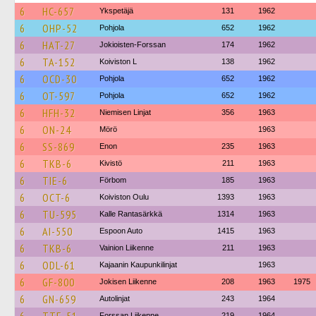
6
HC-657
Ykspetäjä
131
1962
6
OHP-52
Pohjola
652
1962
6
HAT-27
Jokioisten-Forssan
174
1962
6
TA-152
Koiviston L
138
1962
6
OCD-30
Pohjola
652
1962
6
OT-597
Pohjola
652
1962
6
HFH-32
Niemisen Linjat
356
1963
6
ON-24
Mörö
1963
6
SS-869
Enon
235
1963
6
TKB-6
Kivistö
211
1963
6
TIE-6
Förbom
185
1963
6
OCT-6
Koiviston Oulu
1393
1963
6
TU-595
Kalle Rantasärkkä
1314
1963
6
AI-550
Espoon Auto
1415
1963
6
TKB-6
Vainion Liikenne
211
1963
6
ODL-61
Kajaanin Kaupunkilinjat
1963
6
GF-800
Jokisen Liikenne
208
1963
1975
6
GN-659
Autolinjat
243
1964
Forssan Liikenne
219
1964