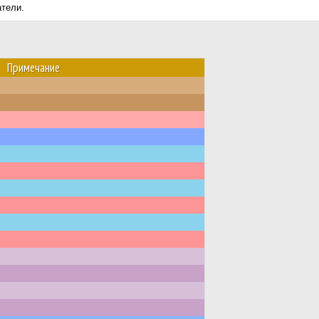
атели.
Примечание