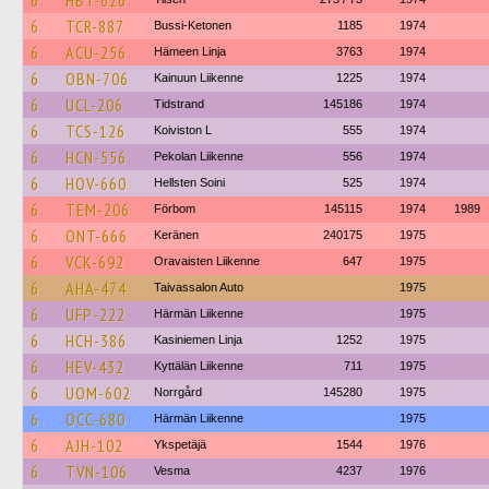
6
HBT-626
6
TCR-887
Bussi-Ketonen
1185
1974
6
ACU-256
Hämeen Linja
3763
1974
6
OBN-706
Kainuun Liikenne
1225
1974
6
UCL-206
Tidstrand
145186
1974
6
TCS-126
Koiviston L
555
1974
6
HCN-556
Pekolan Liikenne
556
1974
6
HOV-660
Hellsten Soini
525
1974
6
TEM-206
Förbom
145115
1974
1989
6
ONT-666
Keränen
240175
1975
6
VCK-692
Oravaisten Liikenne
647
1975
6
AHA-474
Taivassalon Auto
1975
6
UFP-222
Härmän Liikenne
1975
6
HCH-386
Kasiniemen Linja
1252
1975
6
HEV-432
Kyttälän Liikenne
711
1975
6
UOM-602
Norrgård
145280
1975
6
OCC-680
Härmän Liikenne
1975
6
AJH-102
Ykspetäjä
1544
1976
6
TVN-106
Vesma
4237
1976