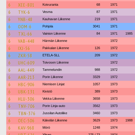
6
XEE-801
Koivuranta
68
1971
6
TYK-6
Vesma
87
1971
6
YNB-48
Kauhavan Liikenne
219
1971
6
OOM-6
Pohjola
3041
1971
6
TXL-66
Vainion Liikenne
84
1971
1985
6
VAB-448
Härmän Liikenne
1972
6
IXJ-56
Pakkalan Liikenne
126
1972
6
ZKR-58
ETELA-SLL
209
1972
6
UHC-609
Toivosen Liikenne
1972
6
AAL-449
Tammelundin
988
1972
6
AAR-213
Porin Liikenne
3329
1972
6
HBC-906
Niemisen Linjat
1057
1973
6
UBK-131
Kivistö
389
1973
6
HLU-306
Vekka Liikenne
3658
1973
6
TNV-706
Porin Linja-auto
3562
1973
6
TBN-376
Jussilan Autoliike
3460
1973
6
OEC-506
Käkelän Liikenne
3629
1973
1988
6
KAV-968
Mörö
1248
1974
Ylisen
275 / 73
1974