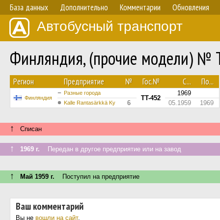
База данных
Дополнительно
Комментарии
Обновления
Автобусный транспорт
Финляндия, (прочие модели) № 
Регион
Предприятие
№
Гос.№
С...
По...
1969
Разные города
TT-452
Финляндия
6
05.1959
1969
Kalle Rantasärkkä Ky
↑
Списан
↑
1969 г.
Передан в другое предприятие или на завод
↑
Май 1959 г.
Поступил на предприятие
Ваш комментарий
Вы не
вошли на сайт
.