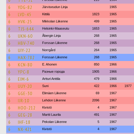
6
TTE-51
6
YDG-82
Järviseudun Linja
1965
6
LVD-45
Kittilä
1823
1965
6
HVK-25
Mikkolan Liikenne
499
1965
6
TJS-644
Helsinki-Maaseutu
1653
1965
6
UKN-60
Åbergin Linja
268
1965
6
HBV-740
Forssan Liikenne
268
1965
6
UIY-22
Norrgård
264
1965
6
HAX-782
Forssan Liikenne
268
1965
6
KCN-80
E. Ahonen
850
1966
6
YPC-8
Разные города
1905
1966
6
EIM-6
Artturi Anttila
479
1966
6
UUY-20
Suni
422
1966
1977
6
GGE-30
Elimäen Liikenne
69
1967
6
IJR-10
Lehdon Liikenne
2096
1967
6
HOO-212
Kivistö
4
1967
6
GEG-28
Martti Laurila
491
1967
6
IHF-18
Pekolan Liikenne
5
1967
6
NX-421
Kivistö
4
1967