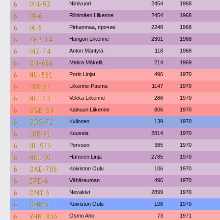
6
IYH-93
Niinivuori
2454
1968
6
IN-6
Riihimäen Liikenne
2454
1968
6
IA-6
Pirkanmaa, прочие
2248
1968
6
ZFP-14
Hangon Liikenne
2301
1968
6
IHZ-74
Anton Mäntylä
118
1968
6
OH-666
Matka Mäkelä
214
1969
6
NU-561
Porin Linjat
496
1970
6
LRX-67
Liikenne-Pasma
1147
1970
6
HCJ-13
Vekka Liikenne
286
1970
6
OGB-64
Kainuun Liikenne
806
1970
6
ODS-72
Kyllonen
139
1970
6
LRR-41
Kuusela
2814
1970
6
UL-975
Porvoon
385
1970
6
HUL-91
Hämeen Linja
2785
1970
6
OAE-706
Koiviston Oulu
106
1970
6
EPE-6
Vähärauman
496
1970
6
OMY-6
Nevakivi
2899
1970
6
OHR-6
Koiviston Oulu
106
1970
6
VHM-836
Osmo Aho
73
1971