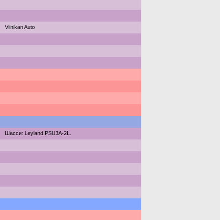
Viinikan Auto
Шасси: Leyland PSU3A-2L.