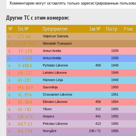
Комментарии могут оставлять только зарегистрированные пользов
Другие ТС с этим номером:
№
Гос.№
Предприятие
Зав.№
Постр.
Утил.
6
LTJ-60
Veljekset Salmela
6
TXM-802
Wendelin Transport
6
TF-239
Artturi Anttila
1939
6
T-5239
Artturi Anttila
1939
6
V-4984
Pyhtään Liikenne
458
1948
6
HB-227
Lahden Liikenne
1949
6
HJ-207
Hämeen Linja
1949
6
MA-869
Savonlinja
1950
6
VL-954
Oravaisten Liikenne
1951
6
RE-984
Elimäen Liikenne
458
1954
6
HJ-745
Ylisen
312
1955
6
UN-574
Ampers
441
1955
6
HGT-15
Pekolan Liikenne
413
1955
6
BX-734
Norrgård
236 / 71
1956