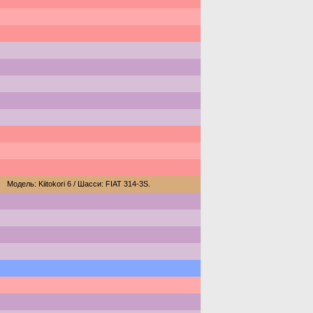
Модель: Kiitokori 6 / Шасси: FIAT 314-3S.