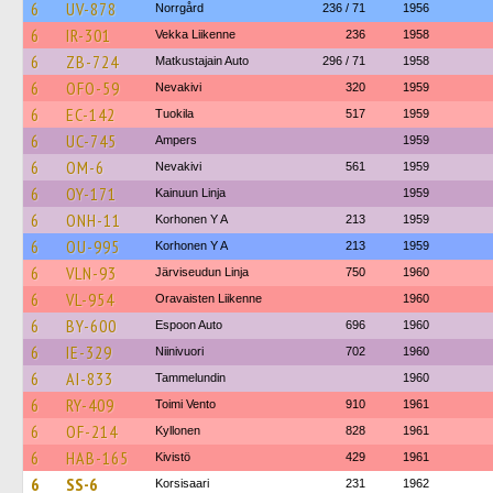
6
UV-878
Norrgård
236 / 71
1956
6
IR-301
Vekka Liikenne
236
1958
6
ZB-724
Matkustajain Auto
296 / 71
1958
6
OFO-59
Nevakivi
320
1959
6
EC-142
Tuokila
517
1959
6
UC-745
Ampers
1959
6
OM-6
Nevakivi
561
1959
6
OY-171
Kainuun Linja
1959
6
ONH-11
Korhonen Y A
213
1959
6
OU-995
Korhonen Y A
213
1959
6
VLN-93
Järviseudun Linja
750
1960
6
VL-954
Oravaisten Liikenne
1960
6
BY-600
Espoon Auto
696
1960
6
IE-329
Niinivuori
702
1960
6
AI-833
Tammelundin
1960
6
RY-409
Toimi Vento
910
1961
6
OF-214
Kyllonen
828
1961
6
HAB-165
Kivistö
429
1961
6
SS-6
Korsisaari
231
1962