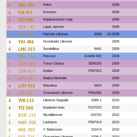
6
UBG-861
Pekki
2008
6
FJA-421
Kosonen
2008
6
FIO-446
Anjalankosken Linja
2008
6
XBY-747
Lappi, прочие
2008
6
VVA-906
Härmän Liikenne
6608
04.2008
6
YHJ-486
Hyvinkään Liikenne
2009
6
LMC-513
Sundellbus
6641
2009
6
NKK-556
Porvoon
414468 691
2009
6
GLM-589
Turun Citybus
S090183
2009
6
CKN-633
Kutilan
P087923
2009
6
AOY-343
Matka-Niinimäki
2009
6
LOH-330
Wasabus
6816
2009
6
JJA-222
Oravaisten Liikenne
P091081
2009
6
YVR-153
Liikenne Seppälä
1085-1
2010
6
YIZ-560
Ikaalisten Auto
P107023
2010
6
BOB-250
Mynäliikenne
415752
2010
6
MNP-306
Lauhamo
P097414
2010
6
NNE-993
Y. Makkonen
1010-6
2010
Oravaisten Liikenne
1036-1
2010