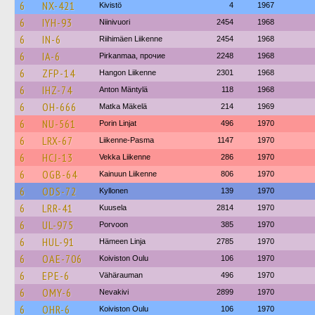
6
NX-421
Kivistö
4
1967
6
IYH-93
Niinivuori
2454
1968
6
IN-6
Riihimäen Liikenne
2454
1968
6
IA-6
Pirkanmaa, прочие
2248
1968
6
ZFP-14
Hangon Liikenne
2301
1968
6
IHZ-74
Anton Mäntylä
118
1968
6
OH-666
Matka Mäkelä
214
1969
6
NU-561
Porin Linjat
496
1970
6
LRX-67
Liikenne-Pasma
1147
1970
6
HCJ-13
Vekka Liikenne
286
1970
6
OGB-64
Kainuun Liikenne
806
1970
6
ODS-72
Kyllonen
139
1970
6
LRR-41
Kuusela
2814
1970
6
UL-975
Porvoon
385
1970
6
HUL-91
Hämeen Linja
2785
1970
6
OAE-706
Koiviston Oulu
106
1970
6
EPE-6
Vähärauman
496
1970
6
OMY-6
Nevakivi
2899
1970
6
OHR-6
Koiviston Oulu
106
1970