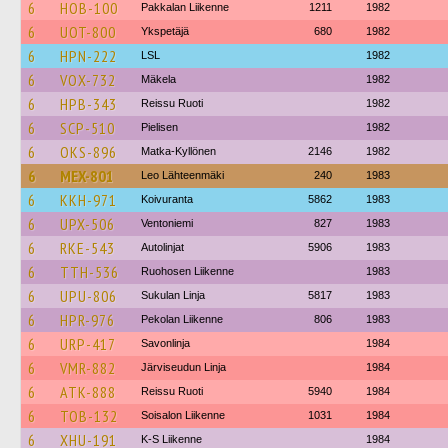
6
HOB-100
Pakkalan Liikenne
1211
1982
6
UOT-800
Ykspetäjä
680
1982
6
HPN-222
LSL
1982
6
VOX-732
Mäkela
1982
6
HPB-343
Reissu Ruoti
1982
6
SCP-510
Pielisen
1982
6
OKS-896
Matka-Kyllönen
2146
1982
6
MEX-801
Leo Lähteenmäki
240
1983
6
KKH-971
Koivuranta
5862
1983
6
UPX-506
Ventoniemi
827
1983
6
RKE-543
Autolinjat
5906
1983
6
TTH-536
Ruohosen Liikenne
1983
6
UPU-806
Sukulan Linja
5817
1983
6
HPR-976
Pekolan Liikenne
806
1983
6
URP-417
Savonlinja
1984
6
VMR-882
Järviseudun Linja
1984
6
ATK-888
Reissu Ruoti
5940
1984
6
TOB-132
Soisalon Liikenne
1031
1984
6
XHU-191
K-S Liikenne
1984