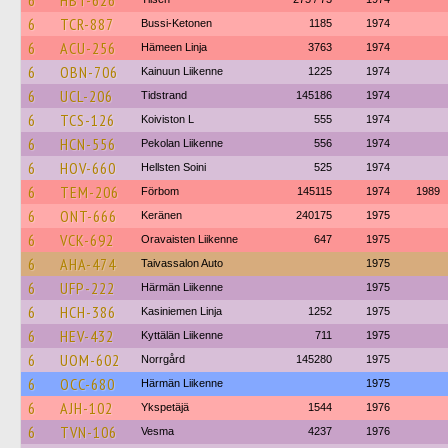
6
HBT-626
6
TCR-887
Bussi-Ketonen
1185
1974
6
ACU-256
Hämeen Linja
3763
1974
6
OBN-706
Kainuun Liikenne
1225
1974
6
UCL-206
Tidstrand
145186
1974
6
TCS-126
Koiviston L
555
1974
6
HCN-556
Pekolan Liikenne
556
1974
6
HOV-660
Hellsten Soini
525
1974
6
TEM-206
Förbom
145115
1974
1989
6
ONT-666
Keränen
240175
1975
6
VCK-692
Oravaisten Liikenne
647
1975
6
AHA-474
Taivassalon Auto
1975
6
UFP-222
Härmän Liikenne
1975
6
HCH-386
Kasiniemen Linja
1252
1975
6
HEV-432
Kyttälän Liikenne
711
1975
6
UOM-602
Norrgård
145280
1975
6
OCC-680
Härmän Liikenne
1975
6
AJH-102
Ykspetäjä
1544
1976
6
TVN-106
Vesma
4237
1976