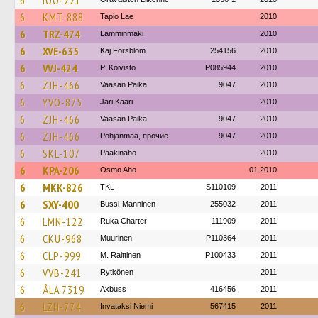
6
IOO-221
6
KMT-888
Tapio Lae
2010
6
TRZ-474
Lamminmäki
2010
6
XVE-635
Kaj Forsblom
254156
2010
6
VVJ-424
P. Koivisto
P085944
2010
6
ZJH-466
Vaasan Paika
9047
2010
6
YVO-875
Jari Kaari
2010
6
ZJH-466
Vaasan Paika
9047
2010
6
ZJH-466
Pohjanmaa, прочие
9047
2010
6
SKL-107
Paakinaho
2010
6
KPA-206
Osmo Aho
01.2010
6
MKK-826
TKL
S110109
2011
6
SXY-400
Bussi-Manninen
255032
2011
6
LMN-122
Ruka Charter
111909
2011
6
CKU-968
Muurinen
P110364
2011
6
CLP-999
M. Raittinen
P100433
2011
6
VVB-241
Rytkönen
2011
6
ÅLA 7319
Axbuss
416456
2011
6
LZH-774
Invataksi Niemi
567415
2011