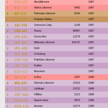
6
ECO-612
Mynäliikenne
1987
6
BCE-715
Vekka Liikenne
6482
1987
6
BEI-110
Pakkalan Liikenne
6534
1987
6
ZAA-906
Pohjolan Matka
1987
6
ZAC-558
Joensuun Linja
2149
1987
6
UXX-443
Paunu
88987
1987
6
VRK-606
Osmo Aho
13176
1987
6
IAO-988
Mikkolan Liikenne
943-87
1987
6
VRS-408
Dahl
1987
6
VRS-408
Grönberg
1987
6
OOT-703
Pulkkilan Liikenne
1987
6
LKE-260
Kutilan
1987
6
ECO-612
Muurinen
1987
6
IBH-246
A-Bus
2207
1988
6
AYG-695
Härmän Liikenne
13315
1988
6
ZCS-106
Lähilinjat
13722
1988
6
ZBP-460
OlliBus
2212
1988
6
BKX-696
Saaren Auto
6870
1988
6
KKM-628
Itkonen
13174
1988