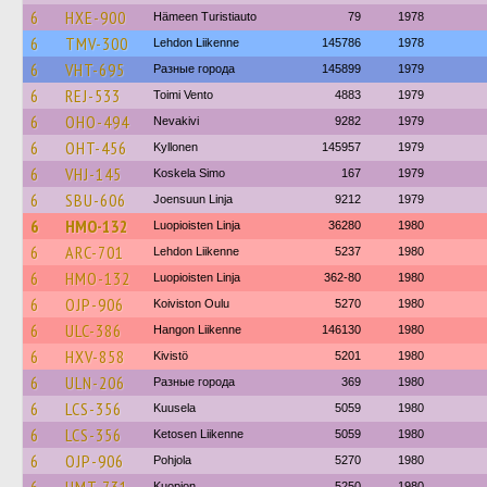
6
HXE-900
Hämeen Turistiauto
79
1978
6
TMV-300
Lehdon Liikenne
145786
1978
6
VHT-695
Разные города
145899
1979
6
REJ-533
Toimi Vento
4883
1979
6
OHO-494
Nevakivi
9282
1979
6
OHT-456
Kyllonen
145957
1979
6
VHJ-145
Koskela Simo
167
1979
6
SBU-606
Joensuun Linja
9212
1979
6
HMO-132
Luopioisten Linja
36280
1980
6
ARC-701
Lehdon Liikenne
5237
1980
6
HMO-132
Luopioisten Linja
362-80
1980
6
OJP-906
Koiviston Oulu
5270
1980
6
ULC-386
Hangon Liikenne
146130
1980
6
HXV-858
Kivistö
5201
1980
6
ULN-206
Разные города
369
1980
6
LCS-356
Kuusela
5059
1980
6
LCS-356
Ketosen Liikenne
5059
1980
6
OJP-906
Pohjola
5270
1980
Kuopion
5250
1980