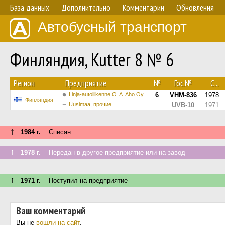
База данных
Дополнительно
Комментарии
Обновления
Автобусный транспорт
Финляндия, Kutter 8 № 6
Регион
Предприятие
№
Гос.№
С...
Linja-autoliikenne O. A. Aho Oy
6
VHM-836
1978
Финляндия
Uusimaa, прочие
UVB-10
1971
↑
1984 г.
Списан
↑
1978 г.
Передан в другое предприятие или на завод
↑
1971 г.
Поступил на предприятие
Ваш комментарий
Вы не
вошли на сайт
.