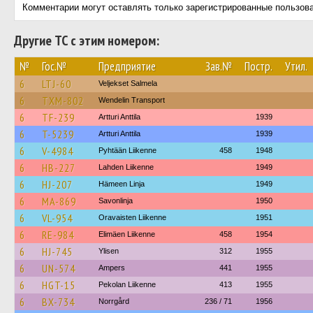
Комментарии могут оставлять только зарегистрированные пользов
Другие ТС с этим номером:
№
Гос.№
Предприятие
Зав.№
Постр.
Утил.
6
LTJ-60
Veljekset Salmela
6
TXM-802
Wendelin Transport
6
TF-239
Artturi Anttila
1939
6
T-5239
Artturi Anttila
1939
6
V-4984
Pyhtään Liikenne
458
1948
6
HB-227
Lahden Liikenne
1949
6
HJ-207
Hämeen Linja
1949
6
MA-869
Savonlinja
1950
6
VL-954
Oravaisten Liikenne
1951
6
RE-984
Elimäen Liikenne
458
1954
6
HJ-745
Ylisen
312
1955
6
UN-574
Ampers
441
1955
6
HGT-15
Pekolan Liikenne
413
1955
6
BX-734
Norrgård
236 / 71
1956