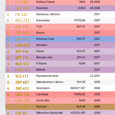
6
JJT-306
Nobina Finland
3664
06.2006
6
UBZ-935
Koskinen
11463
08.2006
6
FIK-682
Kauhavan Liikenne
2007
6
OTL-722
Koivuranta
P070186
2007
6
JHK-556
TLO
367-07
2007
6
SNY-863
Revon
2007
6
ERF-816
Koiviston Oulu
256-07
2007
6
CGN-624
Nevakivi
2007
6
XEY-546
Paunu
323-07
2007
6
SBY-156
Åbergin Linja
220-07
2007
6
NLK-521
H.Ranta
6548
2007
6
MMZ-976
Mäkela
2007
6
VLZ-225
Rautalammin Auto
12.2007
6
ZNY-687
Valkeakosken Liikenn
334-08
2008
6
ZNY-632
Ventoniemi
860327 437
2008
6
UBG-706
Länsilinjat
P085230
2008
6
COA-550
Osmo Aho
6655
2008
6
FIY-209
Porvoon
554-08
2008
6
CYP-60
Wikströms Busstrafik
413315 402
2008