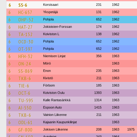
6
SS-6
Korsisaari
231
1962
6
HC-657
Ykspetäjä
131
1962
6
OHP-52
Pohjola
652
1962
6
HAT-27
Jokioisten-Forssan
174
1962
6
TA-152
Koiviston L
138
1962
6
OCD-30
Pohjola
652
1962
6
OT-597
Pohjola
652
1962
6
HFH-32
Niemisen Linjat
356
1963
6
ON-24
Mörö
1963
6
SS-869
Enon
235
1963
6
TKB-6
Kivistö
211
1963
6
TIE-6
Förbom
185
1963
6
OCT-6
Koiviston Oulu
1393
1963
6
TU-595
Kalle Rantasärkkä
1314
1963
6
AI-550
Espoon Auto
1415
1963
6
TKB-6
Vainion Liikenne
211
1963
6
ODL-61
Kajaanin Kaupunkilinjat
1963
6
GF-800
Jokisen Liikenne
208
1963
1975
Autolinjat
243
1964