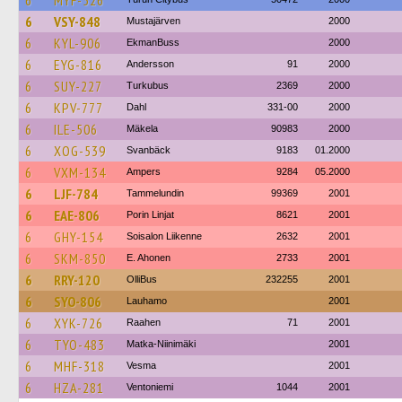
6
MYF-526
6
VSY-848
Mustajärven
2000
6
KYL-906
EkmanBuss
2000
6
EYG-816
Andersson
91
2000
6
SUY-227
Turkubus
2369
2000
6
KPV-777
Dahl
331-00
2000
6
ILE-506
Mäkela
90983
2000
6
XOG-539
Svanbäck
9183
01.2000
6
VXM-134
Ampers
9284
05.2000
6
LJF-784
Tammelundin
99369
2001
6
EAE-806
Porin Linjat
8621
2001
6
GHY-154
Soisalon Liikenne
2632
2001
6
SKM-850
E. Ahonen
2733
2001
6
RRY-120
OlliBus
232255
2001
6
SYO-806
Lauhamo
2001
6
XYK-726
Raahen
71
2001
6
TYO-483
Matka-Niinimäki
2001
6
MHF-318
Vesma
2001
6
HZA-281
Ventoniemi
1044
2001