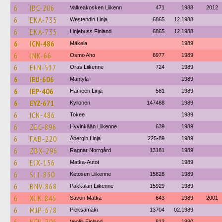
6
IBC-206
Valkeakosken Liikenn
471
1988
2012
6
EKA-735
Westendin Linja
6865
12.1988
6
EKA-735
Linjebuss Finland
6865
12.1988
6
ICN-486
Mäkela
1989
6
JNK-66
Osmo Aho
6977
1989
6
ELN-517
Oras Liikenne
724
1989
6
IEU-606
Mäntylä
1989
6
IEP-406
Hämeen Linja
581
1989
6
EYZ-671
Kyllonen
147488
1989
6
ICN-486
Tokee
1989
6
ZEC-896
Hyvinkään Liikenne
639
1989
6
FAB-220
Åbergin Linja
225-89
1989
6
ZBX-296
Ragnar Norrgård
13181
1989
6
EJX-156
Matka-Autot
1989
6
SJT-830
Ketosen Liikenne
15828
1989
6
BNV-868
Pakkalan Liikenne
15929
1989
6
XLK-845
Savon Matka
643
1989
2001
6
MJP-678
Pieksämäki
13704
02.1989
Veolia Finland
813
1990