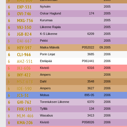
6
RMZ-806
6
EXP-531
Nyholm
2005
6
OVI-746
Oskar Haglund
174
2005
6
MXG-756
Kurumaa
2005
6
VKI-350
Liikenne Rajala
2005
6
JGB-824
K-S Liikenne
6209
2005
6
OAI-667
Pekki
2005
6
HEY-397
Matka Mäkelä
P052022
09.2005
6
CLI-966
Porin Linjat
3685
2006
6
AHZ-551
Eteläpää
P061441
2006
6
JKJ-606
Kivistö
6316
2006
6
INY-422
Ampers
2006
6
MSZ-678
Dahl
3548
2006
6
IOE-590
Ampers
3627
2006
6
JCS-51
Mobus
895-05
2006
6
GHI-762
Toreniuksen Liikenne
6370
2006
6
FHK-191
Tyllilä
134
2006
6
MLM-466
Wasabus
3413
2006
6
KMA-206
Kivistö
P058026
2006