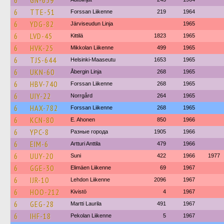
6
GN-659
6
TTE-51
Forssan Liikenne
219
1964
6
YDG-82
Järviseudun Linja
1965
6
LVD-45
Kittilä
1823
1965
6
HVK-25
Mikkolan Liikenne
499
1965
6
TJS-644
Helsinki-Maaseutu
1653
1965
6
UKN-60
Åbergin Linja
268
1965
6
HBV-740
Forssan Liikenne
268
1965
6
UIY-22
Norrgård
264
1965
6
HAX-782
Forssan Liikenne
268
1965
6
KCN-80
E. Ahonen
850
1966
6
YPC-8
Разные города
1905
1966
6
EIM-6
Artturi Anttila
479
1966
6
UUY-20
Suni
422
1966
1977
6
GGE-30
Elimäen Liikenne
69
1967
6
IJR-10
Lehdon Liikenne
2096
1967
6
HOO-212
Kivistö
4
1967
6
GEG-28
Martti Laurila
491
1967
6
IHF-18
Pekolan Liikenne
5
1967