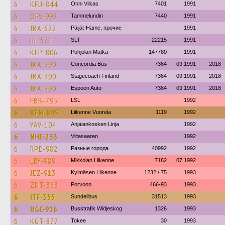
6
KFU-844
Onni Vilkas
7401
1991
6
OFV-992
Tammelundin
7440
1991
6
JBA-622
Päijät-Häme, прочие
1991
6
IIL-571
SLT
22215
1991
6
KLP-806
Pohjolan Matka
147780
1991
6
JBA-390
Concordia Bus
7364
09.1991
2018
6
JBA-390
Stagecoach Finland
7364
09.1991
2018
6
JBA-390
Espoon Auto
7364
09.1991
2018
6
FBB-795
LSL
1992
6
KFM-845
Liikenne Vuorela
1119
1992
6
YAV-104
Anjalankosken Linja
1992
6
NHF-233
Viitasaaren
1992
6
RPE-982
Разные города
40992
1992
6
LRY-989
Mikkolan Liikenne
7182
07.1992
6
JEZ-913
Kylmäsen Liikenne
1232 / 75
1993
6
ZHT-363
Porvoon
466-93
1993
6
ITF-355
Sundellbus
31513
1993
6
HGC-916
Busstrafik Widjeskog
1326
1993
6
KGT-877
Tokee
30
1993