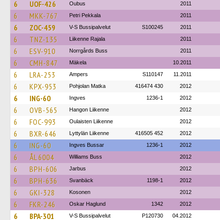
6
UOF-426
Oubus
2011
6
MKK-767
Petri Pekkala
2011
6
ZOC-459
V-S Bussipalvelut
S100245
2011
6
TNZ-135
Liikenne Rajala
2011
6
ESV-910
Norrgårds Buss
2011
6
CMH-847
Mäkela
10.2011
6
LRA-253
Ampers
S110147
11.2011
6
KPX-953
Pohjolan Matka
416474 430
2012
6
ING-60
Ingves
1236-1
2012
6
OVB-565
Hangon Liikenne
2012
6
FOC-993
Oulaisten Liikenne
2012
6
BXR-646
Lyttylän Liikenne
416505 452
2012
6
ING-60
Ingves Bussar
1236-1
2012
6
ÅL 6004
Williams Buss
2012
6
BPH-606
Jarbus
2012
6
BPH-636
Svanbäck
1198-1
2012
6
GKI-328
Kosonen
2012
6
FKR-246
Oskar Haglund
1342
2012
6
BPA-301
V-S Bussipalvelut
P120730
04.2012