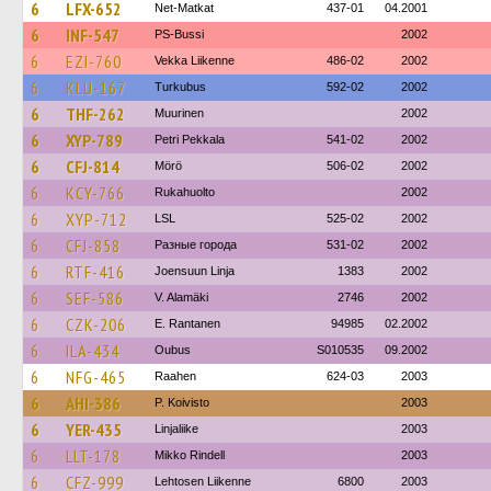
6
LFX-652
Net-Matkat
437-01
04.2001
6
INF-547
PS-Bussi
2002
6
EZI-760
Vekka Liikenne
486-02
2002
6
KLU-167
Turkubus
592-02
2002
6
THF-262
Muurinen
2002
6
XYP-789
Petri Pekkala
541-02
2002
6
CFJ-814
Mörö
506-02
2002
6
KCY-766
Rukahuolto
2002
6
XYP-712
LSL
525-02
2002
6
CFJ-858
Разные города
531-02
2002
6
RTF-416
Joensuun Linja
1383
2002
6
SEF-586
V. Alamäki
2746
2002
6
CZK-206
E. Rantanen
94985
02.2002
6
ILA-434
Oubus
S010535
09.2002
6
NFG-465
Raahen
624-03
2003
6
AHI-386
P. Koivisto
2003
6
YER-435
Linjaliike
2003
6
LLT-178
Mikko Rindell
2003
6
CFZ-999
Lehtosen Liikenne
6800
2003