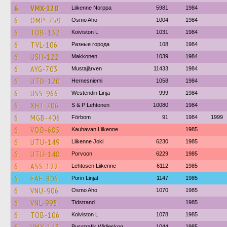
6
VMX-120
Liikenne Norppa
5981
1984
6
OMP-759
Osmo Aho
1004
1984
6
TOB-132
Koiviston L
1031
1984
6
TVL-106
Разные города
108
1984
6
USH-122
Makkonen
1039
1984
6
AYG-703
Mustajärven
11433
1984
6
UTO-120
Hernesniemi
1058
1984
6
USS-966
Westendin Linja
999
1984
6
XHT-706
S & P Lehtonen
10080
1984
6
MGB-406
Förbom
91
1984
1999
6
VOO-685
Kauhavan Liikenne
1985
6
UTU-149
Liikenne Joki
6230
1985
6
UTU-148
Porvoon
6229
1985
6
ASS-122
Lehtosen Liikenne
6112
1985
6
EAE-806
Porin Linjat
1147
1985
6
VNU-906
Osmo Aho
1070
1985
6
VNL-995
Tidstrand
1985
6
TOB-106
Koiviston L
1078
1985
Busstrafik Widjeskog
1044
1985