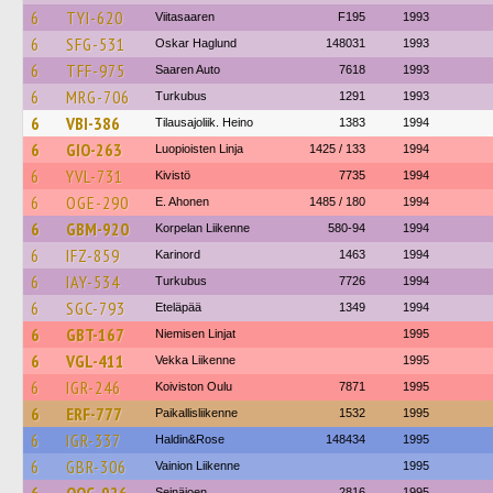
6
TYI-620
Viitasaaren
F195
1993
6
SFG-531
Oskar Haglund
148031
1993
6
TFF-975
Saaren Auto
7618
1993
6
MRG-706
Turkubus
1291
1993
6
VBI-386
Tilausajoliik. Heino
1383
1994
6
GIO-263
Luopioisten Linja
1425 / 133
1994
6
YVL-731
Kivistö
7735
1994
6
OGE-290
E. Ahonen
1485 / 180
1994
6
GBM-920
Korpelan Liikenne
580-94
1994
6
IFZ-859
Karinord
1463
1994
6
IAY-534
Turkubus
7726
1994
6
SGC-793
Eteläpää
1349
1994
6
GBT-167
Niemisen Linjat
1995
6
VGL-411
Vekka Liikenne
1995
6
IGR-246
Koiviston Oulu
7871
1995
6
ERF-777
Paikallisliikenne
1532
1995
6
IGR-337
Haldin&Rose
148434
1995
6
GBR-306
Vainion Liikenne
1995
Seinäjoen
2816
1995