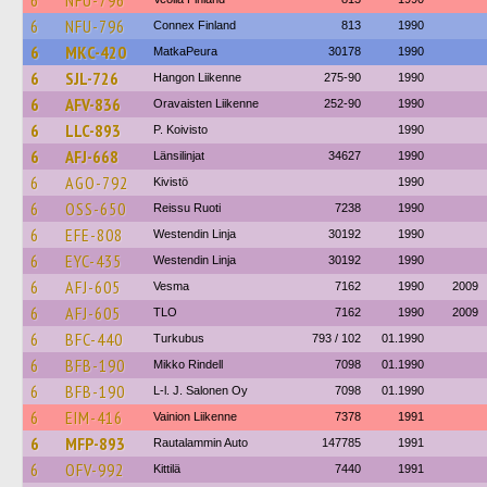
6
NFU-796
6
NFU-796
Connex Finland
813
1990
6
MKC-420
MatkaPeura
30178
1990
6
SJL-726
Hangon Liikenne
275-90
1990
6
AFV-836
Oravaisten Liikenne
252-90
1990
6
LLC-893
P. Koivisto
1990
6
AFJ-668
Länsilinjat
34627
1990
6
AGO-792
Kivistö
1990
6
OSS-650
Reissu Ruoti
7238
1990
6
EFE-808
Westendin Linja
30192
1990
6
EYC-435
Westendin Linja
30192
1990
6
AFJ-605
Vesma
7162
1990
2009
6
AFJ-605
TLO
7162
1990
2009
6
BFC-440
Turkubus
793 / 102
01.1990
6
BFB-190
Mikko Rindell
7098
01.1990
6
BFB-190
L-l. J. Salonen Oy
7098
01.1990
6
EIM-416
Vainion Liikenne
7378
1991
6
MFP-893
Rautalammin Auto
147785
1991
6
OFV-992
Kittilä
7440
1991