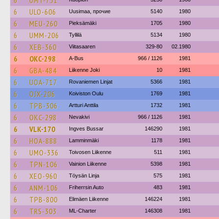
6
UMT-731
6
ULO-606
Uusimaa, прочие
5140
1980
6
MEU-260
Pieksämäki
1705
1980
6
UMM-206
Tyllilä
5134
1980
6
XEB-360
Viitasaaren
329-80
02.1980
6
OKC-298
A-Bus
966 / 1126
1981
6
GBA-484
Liikenne Joki
10
1981
6
UOA-717
Rovaniemen Linjat
5366
1981
6
OJX-206
Koiviston Oulu
1769
1981
6
TPB-306
Artturi Anttila
1732
1981
6
OKC-298
Nevakivi
966 / 1126
1981
6
VLK-170
Ingves Bussar
146290
1981
6
HOA-888
Lamminmäki
1178
1981
6
UMO-336
Toivosen Liikenne
511
1981
6
TPN-106
Vainion Liikenne
5398
1981
6
XEO-960
Töysän Linja
575
1981
6
ANM-106
Friherrsin Auto
483
1981
6
TPB-800
Elimäen Liikenne
146224
1981
6
TRS-303
ML-Charter
146308
1981