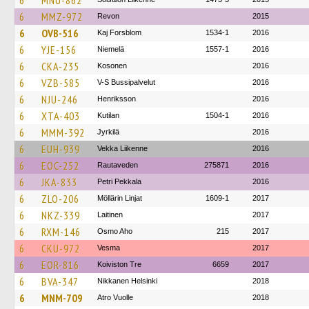
6
MNU-862
6
MMZ-972
Revon
2015
6
OVB-516
Kaj Forsblom
1534-1
2016
6
YJE-156
Niemelä
1557-1
2016
6
CKA-235
Kosonen
2016
6
VZB-585
V-S Bussipalvelut
2016
6
NJU-246
Henriksson
2016
6
XTA-403
Kutilan
1504-1
2016
6
MMM-392
Jyrkilä
2016
6
EUH-939
Vekka Liikenne
2016
6
EOC-252
Rautaveden
275871
2016
6
JKA-833
Petri Pekkala
2016
6
ZLO-206
Möllärin Linjat
1609-1
2017
6
NKZ-339
Laitinen
2017
6
RXM-146
Osmo Aho
215
2017
6
CKU-972
Vesma
2017
6
EOR-816
Koiviston Tre
6659
2017
6
BVA-347
Nikkanen Helsinki
2018
6
MNM-709
Atro Vuolle
2018