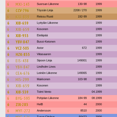
6
MXI-143
Suorsan Liikenne
130-98
1999
6
CCV-796
Töysän Linja
2208 / 270
1999
6
KIU-839
Reissu Ruoti
192-99
1999
6
XIB-659
Lyttylän Liikenne
1999
6
XIB-659
Kosonen
1999
6
XIB-953
Eteläpää
1999
6
YBV-847
Bussi-Ketonen
1999
6
VCZ-503
Astor
672
1999
6
HZK-835
Viitasaaren
1999
6
EIS-438
Sipoon Linja
149001
1999
6
YBV-847
Lindholm Lines
1999
6
CEA-676
Leiniön Liikenne
149065
1999
6
HIS-299
Makkonen
103-98
1999
6
XIB-659
Kosonen
1999
6
XIB-539
Toimi Vento
04.1999
6
BYG-593
Pohjolan Liikenne
184-99
08.1999
6
ZIX-283
HelB
44
2000
6
MYF-272
Andersson
8510
2000
Turun Citybus
50472
2000