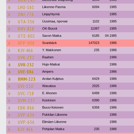
6
VMX-143
6
LHU-161
Liikenne-Pasma
6094
1985
6
ONJ-776
Linjayhtymä
1985
6
UTA-556
Uusimaa, прочие
1102
1985
6
BNV-818
OK-Bussit
11087
1985
6
UTE-802
Savon Matka
6185
04.1985
6
VPP-938
Svanbäck
147023
1986
6
KJV-466
Y. Makkonen
235
1986
6
UVK-232
Raahen
1986
6
UVK-232
Hojo-Matkat
1986
6
UVE-886
Ampers
1986
6
RMM-223
Arolan Kuljetus
6429
1986
6
UVJ-110
Wasabus
2025
1986
6
UVC-718
E. Ahonen
6499
1986
6
UVM-157
Koskinen
6390
1986
6
EBK-866
Bussi-Ketonen
6358
1986
6
UVP-656
Pukkilan Liikenne
1986
6
UVP-656
Elimäen Liikenne
1986
6
KJV-466
Pohjolan Matka
235
1986