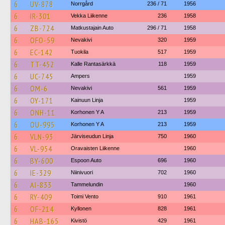
6
UV-878
Norrgård
236 / 71
1956
6
IR-301
Vekka Liikenne
236
1958
6
ZB-724
Matkustajain Auto
296 / 71
1958
6
OFO-59
Nevakivi
320
1959
6
EC-142
Tuokila
517
1959
6
TT-452
Kalle Rantasärkkä
118
1959
6
UC-745
Ampers
1959
6
OM-6
Nevakivi
561
1959
6
OY-171
Kainuun Linja
1959
6
ONH-11
Korhonen Y A
213
1959
6
OU-995
Korhonen Y A
213
1959
6
VLN-93
Järviseudun Linja
750
1960
6
VL-954
Oravaisten Liikenne
1960
6
BY-600
Espoon Auto
696
1960
6
IE-329
Niinivuori
702
1960
6
AI-833
Tammelundin
1960
6
RY-409
Toimi Vento
910
1961
6
OF-214
Kyllonen
828
1961
6
HAB-165
Kivistö
429
1961