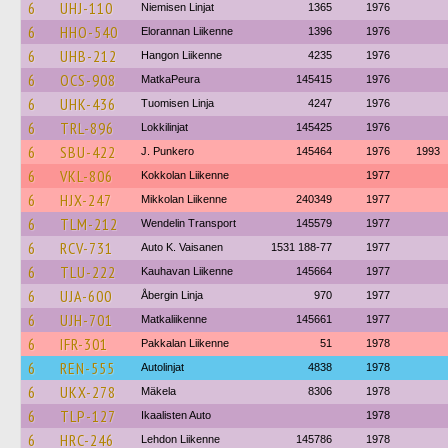
6
UHJ-110
Niemisen Linjat
1365
1976
6
HHO-540
Elorannan Liikenne
1396
1976
6
UHB-212
Hangon Liikenne
4235
1976
6
OCS-908
MatkaPeura
145415
1976
6
UHK-436
Tuomisen Linja
4247
1976
6
TRL-896
Lokkilinjat
145425
1976
6
SBU-422
J. Punkero
145464
1976
1993
6
VKL-806
Kokkolan Liikenne
1977
6
HJX-247
Mikkolan Liikenne
240349
1977
6
TLM-212
Wendelin Transport
145579
1977
6
RCV-731
Auto K. Vaisanen
1531 188-77
1977
6
TLU-222
Kauhavan Liikenne
145664
1977
6
UJA-600
Åbergin Linja
970
1977
6
UJH-701
Matkaliikenne
145661
1977
6
IFR-301
Pakkalan Liikenne
51
1978
6
REN-555
Autolinjat
4838
1978
6
UKX-278
Mäkela
8306
1978
6
TLP-127
Ikaalisten Auto
1978
6
HRC-246
Lehdon Liikenne
145786
1978