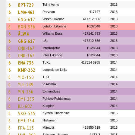
6
BPT-729
Toimi Vento
2013
6
LMA-462
Porvoon
417147
2013
6
GNG-617
Vekka Liikenne
417212 866
2013
6
BXN-936
Lehdon Liikenne
P132348
2013
6
ÅLW 6
Williams Buss
417141 833
2013
6
GNG-617
LSL
417212 866
2013
6
CNK-167
InterKuljetus
P128644
2013
6
CNK-167
Inter Liikenne
P128644
2013
6
ENA-736
TuKL
417314 8955
2014
6
KMP-262
Luopioisten Linja
2014
6
YIO-150
TLO
2014
6
YLL-149
V. Alamäki
2014
6
YIN-266
EkmanBuss
2014
6
EMJ-283
Pohjois-Pohjanmaa
2014
6
ILL-602
Kuopion
2014
6
VXO-535
Kymen Charterline
2015
6
EMJ-334
Niskanen
2015
6
FPA-115
Mäntylä
418550 619
2015
Soisalon Liikenne
1473-3
2015