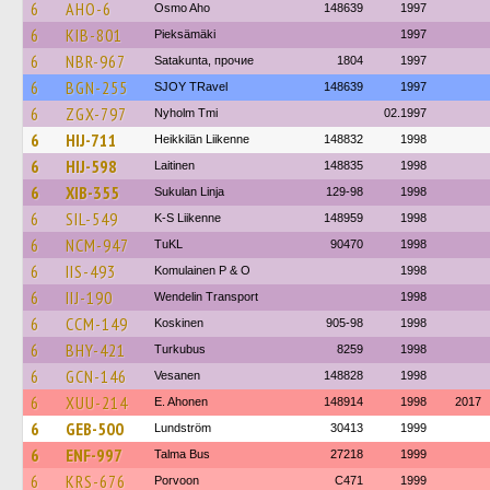
6
AHO-6
Osmo Aho
148639
1997
6
KIB-801
Pieksämäki
1997
6
NBR-967
Satakunta, прочие
1804
1997
6
BGN-255
SJOY TRavel
148639
1997
6
ZGX-797
Nyholm Tmi
02.1997
6
HIJ-711
Heikkilän Liikenne
148832
1998
6
HIJ-598
Laitinen
148835
1998
6
XIB-355
Sukulan Linja
129-98
1998
6
SIL-549
K-S Liikenne
148959
1998
6
NCM-947
TuKL
90470
1998
6
IIS-493
Komulainen P & O
1998
6
IIJ-190
Wendelin Transport
1998
6
CCM-149
Koskinen
905-98
1998
6
BHY-421
Turkubus
8259
1998
6
GCN-146
Vesanen
148828
1998
6
XUU-214
E. Ahonen
148914
1998
2017
6
GEB-500
Lundström
30413
1999
6
ENF-997
Talma Bus
27218
1999
6
KRS-676
Porvoon
C471
1999