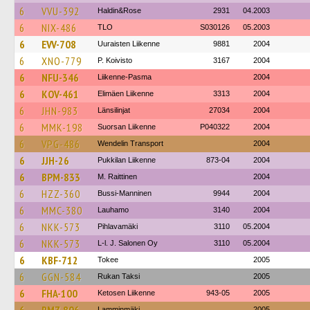
6
VVU-392
Haldin&Rose
2931
04.2003
6
NIX-486
TLO
S030126
05.2003
6
EVV-708
Uuraisten Liikenne
9881
2004
6
XNO-779
P. Koivisto
3167
2004
6
NFU-346
Liikenne-Pasma
2004
6
KOV-461
Elimäen Liikenne
3313
2004
6
JHN-983
Länsilinjat
27034
2004
6
MMK-198
Suorsan Liikenne
P040322
2004
6
VPG-486
Wendelin Transport
2004
6
JJH-26
Pukkilan Liikenne
873-04
2004
6
BPM-833
M. Raittinen
2004
6
HZZ-360
Bussi-Manninen
9944
2004
6
MMC-380
Lauhamo
3140
2004
6
NKK-573
Pihlavamäki
3110
05.2004
6
NKK-573
L-l. J. Salonen Oy
3110
05.2004
6
KBF-712
Tokee
2005
6
GGN-584
Rukan Taksi
2005
6
FHA-100
Ketosen Liikenne
943-05
2005
Lamminmäki
2005