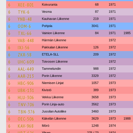
6
XEE-801
Koivuranta
68
1971
6
TYK-6
Vesma
87
1971
6
YNB-48
Kauhavan Liikenne
219
1971
6
OOM-6
Pohjola
3041
1971
6
TXL-66
Vainion Liikenne
84
1971
1985
6
VAB-448
Härmän Liikenne
1972
6
IXJ-56
Pakkalan Liikenne
126
1972
6
ZKR-58
ETELA-SLL
209
1972
6
UHC-609
Toivosen Liikenne
1972
6
AAL-449
Tammelundin
988
1972
6
AAR-213
Porin Liikenne
3329
1972
6
HBC-906
Niemisen Linjat
1057
1973
6
UBK-131
Kivistö
389
1973
6
HLU-306
Vekka Liikenne
3658
1973
6
TNV-706
Porin Linja-auto
3562
1973
6
TBN-376
Jussilan Autoliike
3460
1973
6
OEC-506
Käkelän Liikenne
3629
1973
1988
6
KAV-968
Mörö
1248
1974
Ylisen
275 / 73
1974