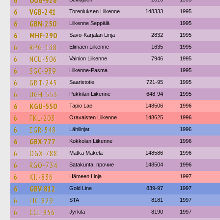
6
OOG-926
6
VGB-241
Toreniuksen Liikenne
148333
1995
6
GBN-250
Liikenne Seppälä
1995
6
MHF-290
Savo-Karjalan Linja
2832
1995
6
RPG-138
Elimäen Liikenne
1635
1995
6
NCU-506
Vainion Liikenne
7946
1995
6
SGC-939
Liikenne-Pasma
1995
6
GBT-245
Saaristotie
721-95
1995
6
UGH-553
Pukkilan Liikenne
648-94
1995
6
KGU-550
Tapio Lae
148506
1996
6
FKL-203
Oravaisten Liikenne
148625
1996
6
EGR-548
Lähilinjat
1996
6
GBX-777
Kokkolan Liikenne
1996
6
OGX-788
Matka Mäkelä
148586
1996
6
RGO-734
Satakunta, прочие
148504
1996
6
KIJ-836
Hämeen Linja
1997
6
GBV-812
Gold Line
839-97
1997
6
LIC-829
STA
8181
1997
6
CCL-856
Jyrkilä
8190
1997