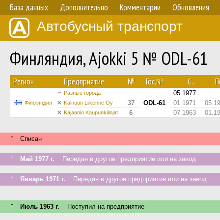
База данных
Дополнительно
Комментарии
Обновления
Автобусный транспорт
Финляндия, Ajokki 5 № ODL-61
Регион
Предприятие
№
Гос.№
С...
По
05.1977
Разные города
37
ODL-61
01.1971
05.1
Финляндия
Kainuun Liikenne Oy
6
07.1963
01.1
Kajaanin Kaupunkilinjat
↑
Списан
↑
Май 1977 г.
Передан в другое предприятие или на завод
↑
Январь 1971 г.
Передан в другое предприятие или на завод
↑
Июль 1963 г.
Поступил на предприятие