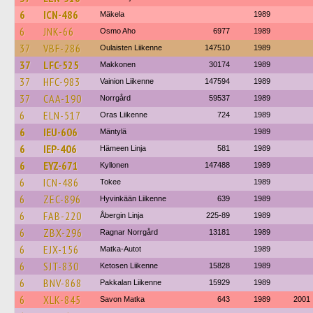
6
ICN-486
Mäkela
1989
6
JNK-66
Osmo Aho
6977
1989
37
VBF-286
Oulaisten Liikenne
147510
1989
37
LFC-525
Makkonen
30174
1989
37
HFC-983
Vainion Liikenne
147594
1989
37
CAA-190
Norrgård
59537
1989
6
ELN-517
Oras Liikenne
724
1989
6
IEU-606
Mäntylä
1989
6
IEP-406
Hämeen Linja
581
1989
6
EYZ-671
Kyllonen
147488
1989
6
ICN-486
Tokee
1989
6
ZEC-896
Hyvinkään Liikenne
639
1989
6
FAB-220
Åbergin Linja
225-89
1989
6
ZBX-296
Ragnar Norrgård
13181
1989
6
EJX-156
Matka-Autot
1989
6
SJT-830
Ketosen Liikenne
15828
1989
6
BNV-868
Pakkalan Liikenne
15929
1989
6
XLK-845
Savon Matka
643
1989
2001