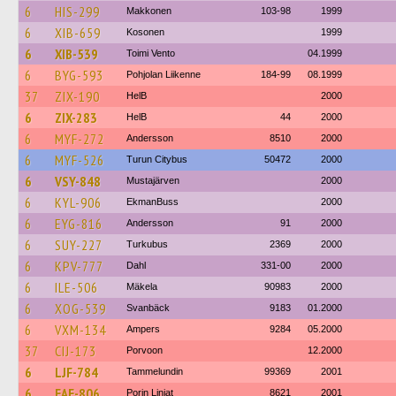
6
HIS-299
Makkonen
103-98
1999
6
XIB-659
Kosonen
1999
6
XIB-539
Toimi Vento
04.1999
6
BYG-593
Pohjolan Liikenne
184-99
08.1999
37
ZIX-190
HelB
2000
6
ZIX-283
HelB
44
2000
6
MYF-272
Andersson
8510
2000
6
MYF-526
Turun Citybus
50472
2000
6
VSY-848
Mustajärven
2000
6
KYL-906
EkmanBuss
2000
6
EYG-816
Andersson
91
2000
6
SUY-227
Turkubus
2369
2000
6
KPV-777
Dahl
331-00
2000
6
ILE-506
Mäkela
90983
2000
6
XOG-539
Svanbäck
9183
01.2000
6
VXM-134
Ampers
9284
05.2000
37
CIJ-173
Porvoon
12.2000
6
LJF-784
Tammelundin
99369
2001
6
EAE-806
Porin Linjat
8621
2001