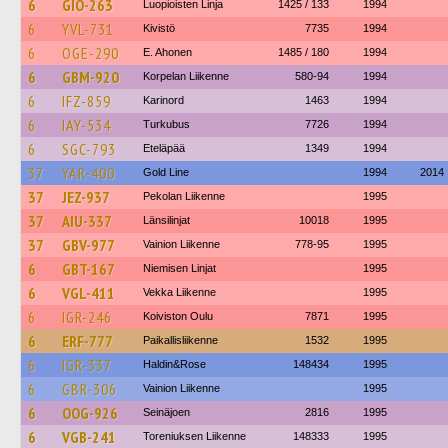
6
GIO-263
Luopioisten Linja
1425 / 133
1994
6
YVL-731
Kivistö
7735
1994
6
OGE-290
E. Ahonen
1485 / 180
1994
6
GBM-920
Korpelan Liikenne
580-94
1994
6
IFZ-859
Karinord
1463
1994
6
IAY-534
Turkubus
7726
1994
6
SGC-793
Eteläpää
1349
1994
37
YAR-400
Gold Line
1994
2014
37
JEZ-937
Pekolan Liikenne
1995
37
AIU-337
Länsilinjat
10018
1995
37
GBV-977
Vainion Liikenne
778-95
1995
6
GBT-167
Niemisen Linjat
1995
6
VGL-411
Vekka Liikenne
1995
6
IGR-246
Koiviston Oulu
7871
1995
6
ERF-777
Paikallisliikenne
1532
1995
6
IGR-337
Haldin&Rose
148434
1995
6
GBR-306
Vainion Liikenne
1995
6
OOG-926
Seinäjoen
2816
1995
6
VGB-241
Toreniuksen Liikenne
148333
1995