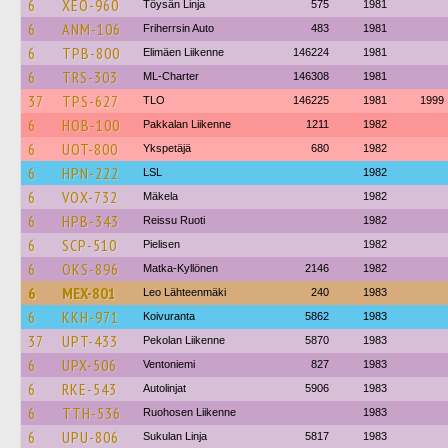
6
XEO-960
Töysän Linja
575
1981
6
ANM-106
Friherrsin Auto
483
1981
6
TPB-800
Elimäen Liikenne
146224
1981
6
TRS-303
ML-Charter
146308
1981
37
TPS-627
TLO
146225
1981
1999
6
HOB-100
Pakkalan Liikenne
1211
1982
6
UOT-800
Ykspetäjä
680
1982
6
HPN-222
LSL
1982
6
VOX-732
Mäkela
1982
6
HPB-343
Reissu Ruoti
1982
6
SCP-510
Pielisen
1982
6
OKS-896
Matka-Kyllönen
2146
1982
6
MEX-801
Leo Lähteenmäki
240
1983
6
KKH-971
Koivuranta
5862
1983
37
UPT-433
Pekolan Liikenne
5870
1983
6
UPX-506
Ventoniemi
827
1983
6
RKE-543
Autolinjat
5906
1983
6
TTH-536
Ruohosen Liikenne
1983
6
UPU-806
Sukulan Linja
5817
1983