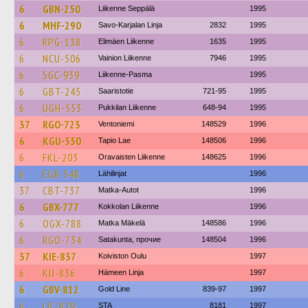
6
GBN-250
Liikenne Seppälä
1995
6
MHF-290
Savo-Karjalan Linja
2832
1995
6
RPG-138
Elimäen Liikenne
1635
1995
6
NCU-506
Vainion Liikenne
7946
1995
6
SGC-939
Liikenne-Pasma
1995
6
GBT-245
Saaristotie
721-95
1995
6
UGH-553
Pukkilan Liikenne
648-94
1995
37
RGO-723
Ventoniemi
148529
1996
6
KGU-550
Tapio Lae
148506
1996
6
FKL-203
Oravaisten Liikenne
148625
1996
6
EGR-548
Lähilinjat
1996
37
CBT-737
Matka-Autot
1996
6
GBX-777
Kokkolan Liikenne
1996
6
OGX-788
Matka Mäkelä
148586
1996
6
RGO-734
Satakunta, прочие
148504
1996
37
KIE-837
Koiviston Oulu
1997
6
KIJ-836
Hämeen Linja
1997
6
GBV-812
Gold Line
839-97
1997
6
LIC-829
STA
8181
1997