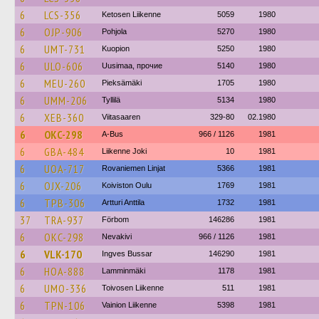
6
LCS-356
Ketosen Liikenne
5059
1980
6
OJP-906
Pohjola
5270
1980
6
UMT-731
Kuopion
5250
1980
6
ULO-606
Uusimaa, прочие
5140
1980
6
MEU-260
Pieksämäki
1705
1980
6
UMM-206
Tyllilä
5134
1980
6
XEB-360
Viitasaaren
329-80
02.1980
6
OKC-298
A-Bus
966 / 1126
1981
6
GBA-484
Liikenne Joki
10
1981
6
UOA-717
Rovaniemen Linjat
5366
1981
6
OJX-206
Koiviston Oulu
1769
1981
6
TPB-306
Artturi Anttila
1732
1981
37
TRA-937
Förbom
146286
1981
6
OKC-298
Nevakivi
966 / 1126
1981
6
VLK-170
Ingves Bussar
146290
1981
6
HOA-888
Lamminmäki
1178
1981
6
UMO-336
Toivosen Liikenne
511
1981
6
TPN-106
Vainion Liikenne
5398
1981