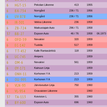
6
HGT-15
Pekolan Liikenne
413
1955
6
BX-734
Norrgård
236 / 71
1956
6
UV-878
Norrgård
236 / 71
1956
6
IR-301
Vekka Liikenne
236
1958
6
ZB-724
Matkustajain Auto
296 / 71
1958
37
BB-27
Espoon Auto
46 / 76
1958
06.1973
6
OFO-59
Nevakivi
320
1959
6
EC-142
Tuokila
517
1959
6
TT-452
Kalle Rantasärkkä
118
1959
6
UC-745
Ampers
1959
6
OM-6
Nevakivi
561
1959
6
OY-171
Kainuun Linja
1959
6
ONH-11
Korhonen Y A
213
1959
6
OU-995
Korhonen Y A
213
1959
6
VLN-93
Järviseudun Linja
750
1960
6
VL-954
Oravaisten Liikenne
1960
37
TA-113
Koiviston L
355
1960
6
BY-600
Espoon Auto
696
1960