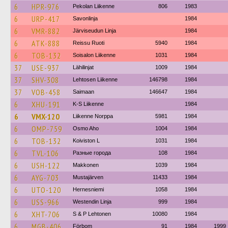
6
HPR-976
Pekolan Liikenne
806
1983
6
URP-417
Savonlinja
1984
6
VMR-882
Järviseudun Linja
1984
6
ATK-888
Reissu Ruoti
5940
1984
6
TOB-132
Soisalon Liikenne
1031
1984
37
USE-937
Lähilinjat
1009
1984
37
SHV-308
Lehtosen Liikenne
146798
1984
37
VOB-458
Saimaan
146647
1984
6
XHU-191
K-S Liikenne
1984
6
VMX-120
Liikenne Norppa
5981
1984
6
OMP-759
Osmo Aho
1004
1984
6
TOB-132
Koiviston L
1031
1984
6
TVL-106
Разные города
108
1984
6
USH-122
Makkonen
1039
1984
6
AYG-703
Mustajärven
11433
1984
6
UTO-120
Hernesniemi
1058
1984
6
USS-966
Westendin Linja
999
1984
6
XHT-706
S & P Lehtonen
10080
1984
6
MGB-406
Förbom
91
1984
1999