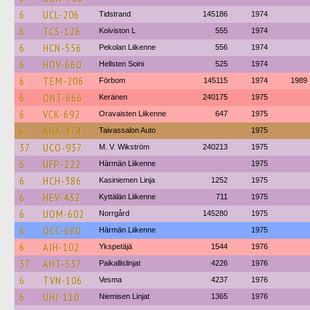
6
UCL-206
Tidstrand
145186
1974
6
TCS-126
Koiviston L
555
1974
6
HCN-556
Pekolan Liikenne
556
1974
6
HOV-660
Hellsten Soini
525
1974
6
TEM-206
Förbom
145115
1974
1989
6
ONT-666
Keränen
240175
1975
6
VCK-692
Oravaisten Liikenne
647
1975
6
AHA-474
Taivassalon Auto
1975
37
UCO-937
M. V. Wikström
240213
1975
6
UFP-222
Härmän Liikenne
1975
6
HCH-386
Kasiniemen Linja
1252
1975
6
HEV-432
Kyttälän Liikenne
711
1975
6
UOM-602
Norrgård
145280
1975
6
OCC-680
Härmän Liikenne
1975
6
AJH-102
Ykspetäjä
1544
1976
37
AHT-537
Paikallislinjat
4226
1976
6
TVN-106
Vesma
4237
1976
6
UHJ-110
Niemisen Linjat
1365
1976