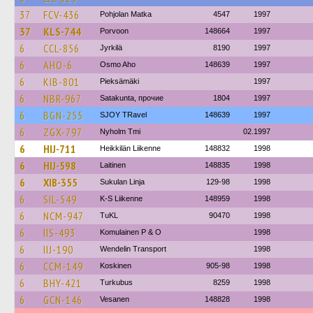
37
FCV-436
Pohjolan Matka
4547
1997
37
KLS-744
Porvoon
148664
1997
6
CCL-856
Jyrkilä
8190
1997
6
AHO-6
Osmo Aho
148639
1997
6
KIB-801
Pieksämäki
1997
6
NBR-967
Satakunta, прочие
1804
1997
6
BGN-255
SJOY TRavel
148639
1997
6
ZGX-797
Nyholm Tmi
02.1997
6
HIJ-711
Heikkilän Liikenne
148832
1998
6
HIJ-598
Laitinen
148835
1998
6
XIB-355
Sukulan Linja
129-98
1998
6
SIL-549
K-S Liikenne
148959
1998
6
NCM-947
TuKL
90470
1998
6
IIS-493
Komulainen P & O
1998
6
IIJ-190
Wendelin Transport
1998
6
CCM-149
Koskinen
905-98
1998
6
BHY-421
Turkubus
8259
1998
6
GCN-146
Vesanen
148828
1998