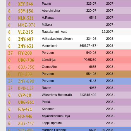
6
XEY-546
Paunu
323-07
2007
6
SBY-156
Åbergin Linja
220-07
2007
6
NLK-521
H.Ranta
6548
2007
6
MMZ-976
Mäkela
2007
6
VLZ-225
Rautalammin Auto
12.2007
6
ZNY-687
Valkeakosken Liikenn
334-08
2008
6
ZNY-632
Ventoniemi
860327 437
2008
37
FIY-208
Porvoon
549-08
2008
6
UBG-706
Länsilinjat
P085230
2008
6
COA-550
Osmo Aho
6655
2008
6
FIY-209
Porvoon
554-08
2008
37
ZNY-690
Porvoon
4143
2008
37
BVR-157
Revon
4087
2008
6
CYP-60
Wikströms Busstrafik
413315 402
2008
6
UBG-861
Pekki
2008
6
FJA-421
Kosonen
2008
6
FIO-446
Anjalankosken Linja
2008
6
XBY-747
Lappi, прочие
2008
6
VVA-906
Härmän Liikenne
6608
04.2008