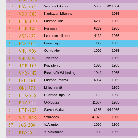
37
USV-737
Vantaan Liikenne
5987
02.1984
6
VOO-685
Kauhavan Liikenne
1985
6
UTU-149
Liikenne Joki
6230
1985
6
UTU-148
Porvoon
6229
1985
6
ASS-122
Lehtosen Liikenne
6112
1985
6
EAE-806
Porin Linjat
1147
1985
6
VNU-906
Osmo Aho
1070
1985
6
VNL-995
Tidstrand
1985
6
TOB-106
Koiviston L
1078
1985
6
VMX-143
Busstrafik Widjeskog
1044
1985
6
LHU-161
Liikenne-Pasma
6094
1985
6
ONJ-776
Linjayhtymä
1985
6
UTA-556
Uusimaa, прочие
1102
1985
6
BNV-818
OK-Bussit
11087
1985
6
UTE-802
Savon Matka
6185
04.1985
6
VPP-938
Svanbäck
147023
1986
37
JAG-208
V. Alamäki
2018
1986
6
KJV-466
Y. Makkonen
235
1986