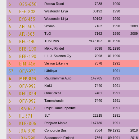
6
OSS-650
Reissu Ruoti
7238
1990
6
EFE-808
Westendin Linja
30192
1990
6
EYC-435
Westendin Linja
30192
1990
6
AFJ-605
Vesma
7162
1990
2009
6
AFJ-605
TLO
7162
1990
2009
6
BFC-440
Turkubus
793 / 102
01.1990
6
BFB-190
Mikko Rindell
7098
01.1990
6
BFB-190
L-l. J. Salonen Oy
7098
01.1990
6
EIM-416
Vainion Liikenne
7378
1991
37
OFV-975
Lähilinjat
1991
6
MFP-893
Rautalammin Auto
147785
1991
6
OFV-992
Kittilä
7440
1991
6
KFU-844
Onni Vilkas
7401
1991
6
OFV-992
Tammelundin
7440
1991
6
JBA-622
Päijät-Häme, прочие
1991
6
IIL-571
SLT
22215
1991
6
KLP-806
Pohjolan Matka
147780
1991
6
JBA-390
Concordia Bus
7364
09.1991
2018
6
JBA-390
Stagecoach Finland
7364
09.1991
2018