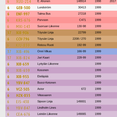
6
XUU-214
E. Ahonen
148914
1998
2017
6
GEB-500
Lundström
30413
1999
6
ENF-997
Talma Bus
27218
1999
6
KRS-676
Porvoon
C471
1999
6
MXI-143
Suorsan Liikenne
130-98
1999
37
XIB-906
Töysän Linja
22799
1999
6
CCV-796
Töysän Linja
2208 / 270
1999
6
KIU-839
Reissu Ruoti
192-99
1999
37
XIB-496
Onni Vilkas
166-99
1999
37
XIB-824
Jari Kaari
228-99
1999
6
XIB-659
Lyttylän Liikenne
1999
6
XIB-659
Kosonen
1999
6
XIB-953
Eteläpää
1999
6
YBV-847
Bussi-Ketonen
1999
6
VCZ-503
Astor
672
1999
6
HZK-835
Viitasaaren
1999
6
EIS-438
Sipoon Linja
149001
1999
6
YBV-847
Lindholm Lines
1999
6
CEA-676
Leiniön Liikenne
149065
1999