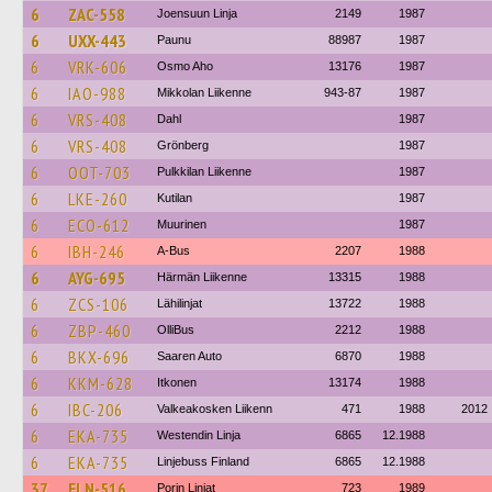
6
ZAC-558
Joensuun Linja
2149
1987
6
UXX-443
Paunu
88987
1987
6
VRK-606
Osmo Aho
13176
1987
6
IAO-988
Mikkolan Liikenne
943-87
1987
6
VRS-408
Dahl
1987
6
VRS-408
Grönberg
1987
6
OOT-703
Pulkkilan Liikenne
1987
6
LKE-260
Kutilan
1987
6
ECO-612
Muurinen
1987
6
IBH-246
A-Bus
2207
1988
6
AYG-695
Härmän Liikenne
13315
1988
6
ZCS-106
Lähilinjat
13722
1988
6
ZBP-460
OlliBus
2212
1988
6
BKX-696
Saaren Auto
6870
1988
6
KKM-628
Itkonen
13174
1988
6
IBC-206
Valkeakosken Liikenn
471
1988
2012
6
EKA-735
Westendin Linja
6865
12.1988
6
EKA-735
Linjebuss Finland
6865
12.1988
37
ELN-516
Porin Linjat
723
1989