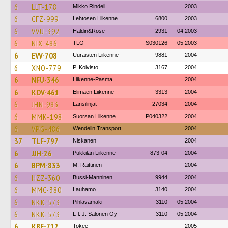
6
LLT-178
Mikko Rindell
2003
6
CFZ-999
Lehtosen Liikenne
6800
2003
6
VVU-392
Haldin&Rose
2931
04.2003
6
NIX-486
TLO
S030126
05.2003
6
EVV-708
Uuraisten Liikenne
9881
2004
6
XNO-779
P. Koivisto
3167
2004
6
NFU-346
Liikenne-Pasma
2004
6
KOV-461
Elimäen Liikenne
3313
2004
6
JHN-983
Länsilinjat
27034
2004
6
MMK-198
Suorsan Liikenne
P040322
2004
6
VPG-486
Wendelin Transport
2004
37
TLF-797
Niskanen
2004
6
JJH-26
Pukkilan Liikenne
873-04
2004
6
BPM-833
M. Raittinen
2004
6
HZZ-360
Bussi-Manninen
9944
2004
6
MMC-380
Lauhamo
3140
2004
6
NKK-573
Pihlavamäki
3110
05.2004
6
NKK-573
L-l. J. Salonen Oy
3110
05.2004
6
KBF-712
Tokee
2005