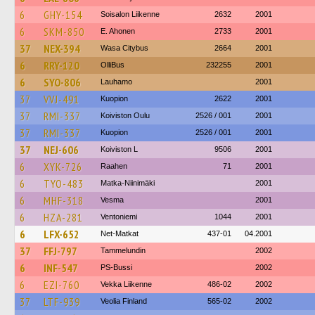
6
GHY-154
Soisalon Liikenne
2632
2001
6
SKM-850
E. Ahonen
2733
2001
37
NEX-394
Wasa Citybus
2664
2001
6
RRY-120
OlliBus
232255
2001
6
SYO-806
Lauhamo
2001
37
VVJ-491
Kuopion
2622
2001
37
RMI-337
Koiviston Oulu
2526 / 001
2001
37
RMI-337
Kuopion
2526 / 001
2001
37
NEJ-606
Koiviston L
9506
2001
6
XYK-726
Raahen
71
2001
6
TYO-483
Matka-Niinimäki
2001
6
MHF-318
Vesma
2001
6
HZA-281
Ventoniemi
1044
2001
6
LFX-652
Net-Matkat
437-01
04.2001
37
FFJ-797
Tammelundin
2002
6
INF-547
PS-Bussi
2002
6
EZI-760
Vekka Liikenne
486-02
2002
37
LTF-939
Veolia Finland
565-02
2002