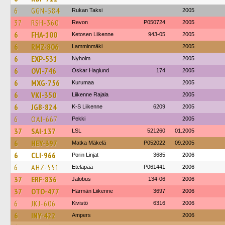
6
GGN-584
Rukan Taksi
2005
37
RSH-360
Revon
P050724
2005
6
FHA-100
Ketosen Liikenne
943-05
2005
6
RMZ-806
Lamminmäki
2005
6
EXP-531
Nyholm
2005
6
OVI-746
Oskar Haglund
174
2005
6
MXG-756
Kurumaa
2005
6
VKI-350
Liikenne Rajala
2005
6
JGB-824
K-S Liikenne
6209
2005
6
OAI-667
Pekki
2005
37
SAI-137
LSL
521260
01.2005
6
HEY-397
Matka Mäkelä
P052022
09.2005
6
CLI-966
Porin Linjat
3685
2006
6
AHZ-551
Eteläpää
P061441
2006
37
ERF-836
Jalobus
134-06
2006
37
OTO-477
Härmän Liikenne
3697
2006
6
JKJ-606
Kivistö
6316
2006
6
INY-422
Ampers
2006