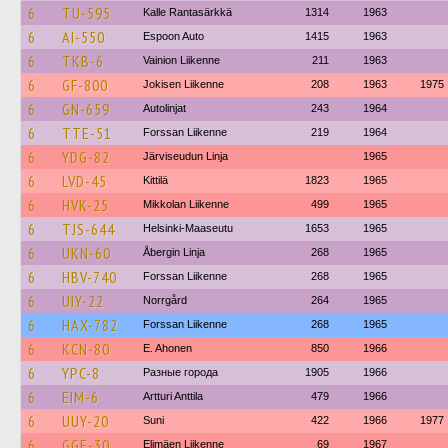
6
TU-595
Kalle Rantasärkkä
1314
1963
6
AI-550
Espoon Auto
1415
1963
6
TKB-6
Vainion Liikenne
211
1963
6
GF-800
Jokisen Liikenne
208
1963
1975
6
GN-659
Autolinjat
243
1964
6
TTE-51
Forssan Liikenne
219
1964
6
YDG-82
Järviseudun Linja
1965
6
LVD-45
Kittilä
1823
1965
6
HVK-25
Mikkolan Liikenne
499
1965
6
TJS-644
Helsinki-Maaseutu
1653
1965
6
UKN-60
Åbergin Linja
268
1965
6
HBV-740
Forssan Liikenne
268
1965
6
UIY-22
Norrgård
264
1965
6
HAX-782
Forssan Liikenne
268
1965
6
KCN-80
E. Ahonen
850
1966
6
YPC-8
Разные города
1905
1966
6
EIM-6
Artturi Anttila
479
1966
6
UUY-20
Suni
422
1966
1977
6
GGE-30
Elimäen Liikenne
69
1967