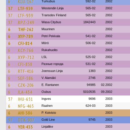
6
KLU-167
Turkubus
592-02
2002
37
LTF-939
Westendin Linja
565-02
2002
37
LTF-939
Transdev Finland
565-02
2002
37
BPZ-249
Wasa Citybus
1842443
2002
6
THF-262
Muurinen
2002
6
XYP-789
Petri Pekkala
541-02
2002
6
CFJ-814
Mörö
506-02
2002
6
KCY-766
Rukahuolto
2002
6
XYP-712
LSL
525-02
2002
6
CFJ-858
Разные города
531-02
2002
6
RTF-416
Joensuun Linja
1383
2002
6
SEF-586
V. Alamäki
2746
2002
6
CZK-206
E. Rantanen
94985
02.2002
6
ILA-434
Oubus
S010535
09.2002
37
IHU-651
Ingves
9696
2003
6
NFG-465
Raahen
624-03
2003
6
AHI-386
P. Koivisto
2003
37
OTK-907
Gold Line
9745
2003
6
YER-435
Linjaliike
2003