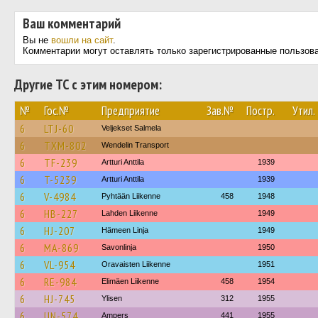
Ваш комментарий
Вы не
вошли на сайт
.
Комментарии могут оставлять только зарегистрированные пользов
Другие ТС с этим номером:
№
Гос.№
Предприятие
Зав.№
Постр.
Утил.
6
LTJ-60
Veljekset Salmela
6
TXM-802
Wendelin Transport
6
TF-239
Artturi Anttila
1939
6
T-5239
Artturi Anttila
1939
6
V-4984
Pyhtään Liikenne
458
1948
6
HB-227
Lahden Liikenne
1949
6
HJ-207
Hämeen Linja
1949
6
MA-869
Savonlinja
1950
6
VL-954
Oravaisten Liikenne
1951
6
RE-984
Elimäen Liikenne
458
1954
6
HJ-745
Ylisen
312
1955
6
UN-574
Ampers
441
1955