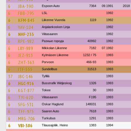
6
JBA-390
Espoon Auto
7364
09.1991
2018
6
FBB-795
LSL
1992
6
KFM-845
Liikenne Vuorela
1119
1992
6
YAV-104
Anjalankosken Linja
1992
6
NHF-233
Viitasaaren
1992
6
RPE-982
Разные города
40992
1992
6
LRY-989
Mikkolan Liikenne
7182
07.1992
6
JEZ-913
Kylmäsen Liikenne
1232 / 75
1993
6
ZHT-363
Porvoon
466-93
1993
6
ITF-355
Sundellbus
31513
1993
37
JBC-146
Tyllilä
1993
6
HGC-916
Busstrafik Widjeskog
1326
1993
6
KGT-877
Tokee
30
1993
6
TYI-620
Viitasaaren
F195
1993
6
SFG-531
Oskar Haglund
148031
1993
6
TFF-975
Saaren Auto
7618
1993
6
MRG-706
Turkubus
1291
1993
6
VBI-386
Tilausajoliik. Heino
1383
1994