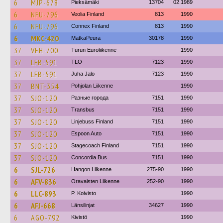
6
MJP-678
Pieksämäki
13704
02.1989
6
NFU-796
Veolia Finland
813
1990
6
NFU-796
Connex Finland
813
1990
6
MKC-420
MatkaPeura
30178
1990
37
VEH-700
Turun Euroliikenne
1990
37
LFB-591
TLO
7123
1990
37
LFB-591
Juha Jalo
7123
1990
37
BNT-354
Pohjolan Liikenne
1990
37
SJO-120
Разные города
7151
1990
37
SJO-120
Transbus
7151
1990
37
SJO-120
Linjebuss Finland
7151
1990
37
SJO-120
Espoon Auto
7151
1990
37
SJO-120
Stagecoach Finland
7151
1990
37
SJO-120
Concordia Bus
7151
1990
6
SJL-726
Hangon Liikenne
275-90
1990
6
AFV-836
Oravaisten Liikenne
252-90
1990
6
LLC-893
P. Koivisto
1990
6
AFJ-668
Länsilinjat
34627
1990
6
AGO-792
Kivistö
1990