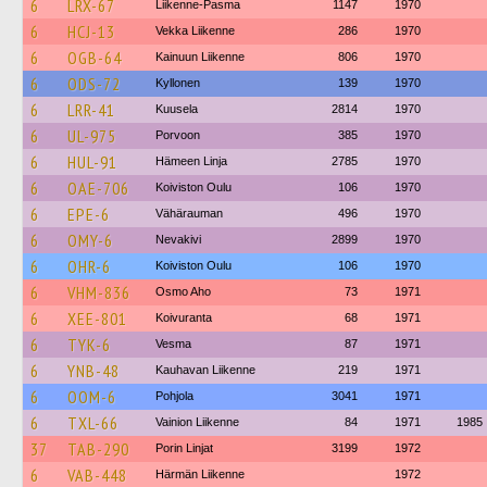
6
LRX-67
Liikenne-Pasma
1147
1970
6
HCJ-13
Vekka Liikenne
286
1970
6
OGB-64
Kainuun Liikenne
806
1970
6
ODS-72
Kyllonen
139
1970
6
LRR-41
Kuusela
2814
1970
6
UL-975
Porvoon
385
1970
6
HUL-91
Hämeen Linja
2785
1970
6
OAE-706
Koiviston Oulu
106
1970
6
EPE-6
Vähärauman
496
1970
6
OMY-6
Nevakivi
2899
1970
6
OHR-6
Koiviston Oulu
106
1970
6
VHM-836
Osmo Aho
73
1971
6
XEE-801
Koivuranta
68
1971
6
TYK-6
Vesma
87
1971
6
YNB-48
Kauhavan Liikenne
219
1971
6
OOM-6
Pohjola
3041
1971
6
TXL-66
Vainion Liikenne
84
1971
1985
37
TAB-290
Porin Linjat
3199
1972
6
VAB-448
Härmän Liikenne
1972