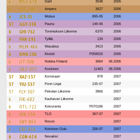
6
MSZ-678
Dahl
3548
2006
6
IOE-590
Ampers
3627
2006
6
JCS-51
Mobus
895-05
2006
37
GGY-358
Paunu
146-06
2006
6
GHI-762
Toreniuksen Liikenne
6370
2006
6
FHK-191
Tyllilä
134
2006
6
MLM-466
Wasabus
3413
2006
6
KMA-206
Kivistö
P058026
2006
6
JJT-306
Nobina Finland
3664
06.2006
6
UBZ-935
Koskinen
11463
08.2006
37
XAZ-137
Korsisaari
878
2007
37
YIU-337
Porin Linjat
235-07
2007
37
FLY-307
Pekolan Liikenne
3866
2007
6
FIK-682
Kauhavan Liikenne
2007
6
OTL-722
Koivuranta
P070186
2007
6
JHK-556
TLO
367-07
2007
6
SNY-863
Revon
2007
6
ERF-816
Koiviston Oulu
256-07
2007
6
CGN-624
Nevakivi
2007