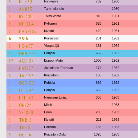
6
IE-329
Niinivuori
702
1960
6
AI-833
Tammelundin
1960
6
RY-409
Toimi Vento
910
1961
6
OF-214
Kyllonen
828
1961
6
HAB-165
Kivistö
429
1961
6
SS-6
Korsisaari
231
1962
6
HC-657
Ykspetäjä
131
1962
6
OHP-52
Pohjola
652
1962
37
ACD-37
Espoon Auto
1000
1962
6
HAT-27
Jokioisten-Forssan
174
1962
6
TA-152
Koiviston L
138
1962
6
OCD-30
Pohjola
652
1962
6
OT-597
Pohjola
652
1962
6
HFH-32
Niemisen Linjat
356
1963
6
ON-24
Mörö
1963
6
SS-869
Enon
235
1963
6
TKB-6
Kivistö
211
1963
6
TIE-6
Förbom
185
1963
6
OCT-6
Koiviston Oulu
1393
1963