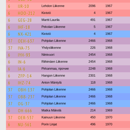
6
IJR-10
Lehdon Liikenne
2096
1967
6
HOO-212
Kivistö
4
1967
6
GEG-28
Martti Laurila
491
1967
6
IHF-18
Pekolan Liikenne
5
1967
6
NX-421
Kivistö
4
1967
37
OEH-637
Pohjolan Liikenne
2466
1968
37
IVA-75
Yhdysliikenne
226
1968
6
IYH-93
Niinivuori
2454
1968
6
IN-6
Riihimäen Liikenne
2454
1968
6
IA-6
Pirkanmaa, прочие
2248
1968
6
ZFP-14
Hangon Liikenne
2301
1968
6
IHZ-74
Anton Mäntylä
118
1968
37
OBH-137
Pohjolan Liikenne
2466
1968
37
OBB-237
Pohjolan Liikenne
2466
1968
37
OG-37
Pohjolan Liikenne
2466
1968
6
OH-666
Matka Mäkelä
214
1969
37
OER-537
Kainuun Liikenne
450
1970
6
NU-561
Porin Linjat
496
1970