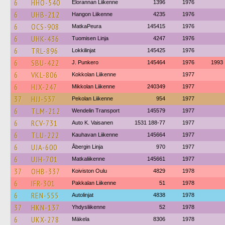
6
HHO-540
Elorannan Liikenne
1396
1976
6
UHB-212
Hangon Liikenne
4235
1976
6
OCS-908
MatkaPeura
145415
1976
6
UHK-436
Tuomisen Linja
4247
1976
6
TRL-896
Lokkilinjat
145425
1976
6
SBU-422
J. Punkero
145464
1976
1993
6
VKL-806
Kokkolan Liikenne
1977
6
HJX-247
Mikkolan Liikenne
240349
1977
37
HJJ-537
Pekolan Liikenne
954
1977
6
TLM-212
Wendelin Transport
145579
1977
6
RCV-731
Auto K. Vaisanen
1531 188-77
1977
6
TLU-222
Kauhavan Liikenne
145664
1977
6
UJA-600
Åbergin Linja
970
1977
6
UJH-701
Matkaliikenne
145661
1977
37
OHB-337
Koiviston Oulu
4829
1978
6
IFR-301
Pakkalan Liikenne
51
1978
6
REN-555
Autolinjat
4838
1978
37
HKN-137
Yhdysliikenne
52
1978
6
UKX-278
Mäkela
8306
1978