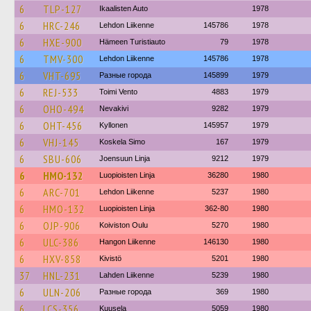
6
TLP-127
Ikaalisten Auto
1978
6
HRC-246
Lehdon Liikenne
145786
1978
6
HXE-900
Hämeen Turistiauto
79
1978
6
TMV-300
Lehdon Liikenne
145786
1978
6
VHT-695
Разные города
145899
1979
6
REJ-533
Toimi Vento
4883
1979
6
OHO-494
Nevakivi
9282
1979
6
OHT-456
Kyllonen
145957
1979
6
VHJ-145
Koskela Simo
167
1979
6
SBU-606
Joensuun Linja
9212
1979
6
HMO-132
Luopioisten Linja
36280
1980
6
ARC-701
Lehdon Liikenne
5237
1980
6
HMO-132
Luopioisten Linja
362-80
1980
6
OJP-906
Koiviston Oulu
5270
1980
6
ULC-386
Hangon Liikenne
146130
1980
6
HXV-858
Kivistö
5201
1980
37
HNL-231
Lahden Liikenne
5239
1980
6
ULN-206
Разные города
369
1980
6
LCS-356
Kuusela
5059
1980