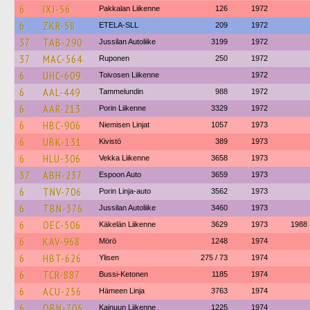
6
IXJ-56
Pakkalan Liikenne
126
1972
6
ZKR-58
ETELA-SLL
209
1972
37
TAB-290
Jussilan Autoliike
3199
1972
37
MAC-564
Ruponen
250
1972
6
UHC-609
Toivosen Liikenne
1972
6
AAL-449
Tammelundin
988
1972
6
AAR-213
Porin Liikenne
3329
1972
6
HBC-906
Niemisen Linjat
1057
1973
6
UBK-131
Kivistö
389
1973
6
HLU-306
Vekka Liikenne
3658
1973
37
ABH-237
Espoon Auto
3659
1973
6
TNV-706
Porin Linja-auto
3562
1973
6
TBN-376
Jussilan Autoliike
3460
1973
6
OEC-506
Käkelän Liikenne
3629
1973
1988
6
KAV-968
Mörö
1248
1974
6
HBT-626
Ylisen
275 / 73
1974
6
TCR-887
Bussi-Ketonen
1185
1974
6
ACU-256
Hämeen Linja
3763
1974
6
OBN-706
Kainuun Liikenne
1225
1974