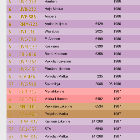
6
UVK-232
Raahen
1986
6
UVK-232
Hojo-Matkat
1986
6
UVE-886
Ampers
1986
6
RMM-223
Arolan Kuljetus
6429
1986
6
UVJ-110
Wasabus
2025
1986
6
UVC-718
E. Ahonen
6499
1986
6
UVM-157
Koskinen
6390
1986
6
EBK-866
Bussi-Ketonen
6358
1986
6
UVP-656
Pukkilan Liikenne
1986
6
UVP-656
Elimäen Liikenne
1986
6
KJV-466
Pohjolan Matka
235
1986
37
UVC-518
Savonlinja
2008
05.1986
6
ECO-612
Mynäliikenne
1987
6
BCE-715
Vekka Liikenne
6482
1987
6
BEI-110
Pakkalan Liikenne
6534
1987
6
ZAA-906
Pohjolan Matka
1987
37
OPM-837
Kainuun Liikenne
147268
1987
37
BCU-837
STA
6540
1987
37
OPM-837
Pohjolan Matka
147268
1987