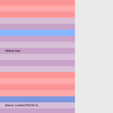
Viinikan Auto
Шасси: Leyland PSU3A-2L.