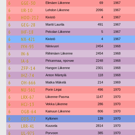
6
GGE-30
Elimäen Liikenne
69
1967
6
IJR-10
Lehdon Liikenne
2096
1967
6
HOO-212
Kivistö
4
1967
6
GEG-28
Martti Laurila
491
1967
6
IHF-18
Pekolan Liikenne
5
1967
6
NX-421
Kivistö
4
1967
6
IYH-93
Niinivuori
2454
1968
6
IN-6
Riihimäen Liikenne
2454
1968
6
IA-6
Pirkanmaa, прочие
2248
1968
6
ZFP-14
Hangon Liikenne
2301
1968
6
IHZ-74
Anton Mäntylä
118
1968
6
OH-666
Matka Mäkelä
214
1969
6
NU-561
Porin Linjat
496
1970
6
LRX-67
Liikenne-Pasma
1147
1970
6
HCJ-13
Vekka Liikenne
286
1970
6
OGB-64
Kainuun Liikenne
806
1970
6
ODS-72
Kyllonen
139
1970
6
LRR-41
Kuusela
2814
1970
6
UL-975
Porvoon
385
1970