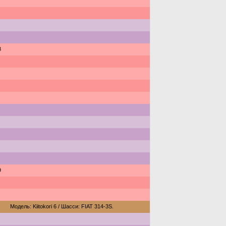
8
9
Модель: Kiitokori 6 / Шасси: FIAT 314-3S.