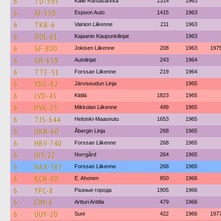
6
TU-595
Kalle Rantasärkkä
1314
1963
6
AI-550
Espoon Auto
1415
1963
6
TKB-6
Vainion Liikenne
211
1963
6
ODL-61
Kajaanin Kaupunkilinjat
1963
6
GF-800
Jokisen Liikenne
208
1963
197
6
GN-659
Autolinjat
243
1964
6
TTE-51
Forssan Liikenne
219
1964
6
YDG-82
Järviseudun Linja
1965
6
LVD-45
Kittilä
1823
1965
6
HVK-25
Mikkolan Liikenne
499
1965
6
TJS-644
Helsinki-Maaseutu
1653
1965
6
UKN-60
Åbergin Linja
268
1965
6
HBV-740
Forssan Liikenne
268
1965
6
UIY-22
Norrgård
264
1965
6
HAX-782
Forssan Liikenne
268
1965
6
KCN-80
E. Ahonen
850
1966
6
YPC-8
Разные города
1905
1966
6
EIM-6
Artturi Anttila
479
1966
6
UUY-20
Suni
422
1966
197