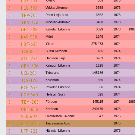
6
UBK-131
Kivistö
389
1973
6
HLU-306
Vekka Liikenne
3658
1973
6
TNV-706
Porin Linja-auto
3562
1973
6
TBN-376
Jussilan Autoliike
3460
1973
6
OEC-506
Käkelän Liikenne
3629
1973
198
6
KAV-968
Mörö
1248
1974
6
HBT-626
Ylisen
275 / 73
1974
6
TCR-887
Bussi-Ketonen
1185
1974
6
ACU-256
Hämeen Linja
3763
1974
6
OBN-706
Kainuun Liikenne
1225
1974
6
UCL-206
Tidstrand
145186
1974
6
TCS-126
Koiviston L
555
1974
6
HCN-556
Pekolan Liikenne
556
1974
6
HOV-660
Hellsten Soini
525
1974
6
TEM-206
Förbom
145115
1974
198
6
ONT-666
Keränen
240175
1975
6
VCK-692
Oravaisten Liikenne
647
1975
6
AHA-474
Taivassalon Auto
1975
6
UFP-222
Härmän Liikenne
1975