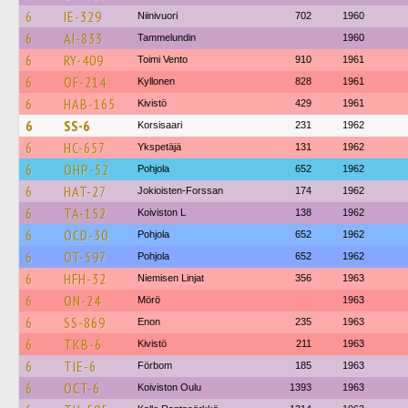
6
IE-329
Niinivuori
702
1960
6
AI-833
Tammelundin
1960
6
RY-409
Toimi Vento
910
1961
6
OF-214
Kyllonen
828
1961
6
HAB-165
Kivistö
429
1961
6
SS-6
Korsisaari
231
1962
6
HC-657
Ykspetäjä
131
1962
6
OHP-52
Pohjola
652
1962
6
HAT-27
Jokioisten-Forssan
174
1962
6
TA-152
Koiviston L
138
1962
6
OCD-30
Pohjola
652
1962
6
OT-597
Pohjola
652
1962
6
HFH-32
Niemisen Linjat
356
1963
6
ON-24
Mörö
1963
6
SS-869
Enon
235
1963
6
TKB-6
Kivistö
211
1963
6
TIE-6
Förbom
185
1963
6
OCT-6
Koiviston Oulu
1393
1963