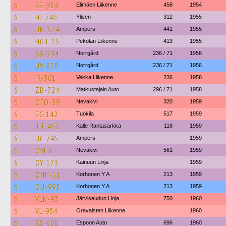
6
RE-984
Elimäen Liikenne
458
1954
6
HJ-745
Ylisen
312
1955
6
UN-574
Ampers
441
1955
6
HGT-15
Pekolan Liikenne
413
1955
6
BX-734
Norrgård
236 / 71
1956
6
UV-878
Norrgård
236 / 71
1956
6
IR-301
Vekka Liikenne
236
1958
6
ZB-724
Matkustajain Auto
296 / 71
1958
6
OFO-59
Nevakivi
320
1959
6
EC-142
Tuokila
517
1959
6
TT-452
Kalle Rantasärkkä
118
1959
6
UC-745
Ampers
1959
6
OM-6
Nevakivi
561
1959
6
OY-171
Kainuun Linja
1959
6
ONH-11
Korhonen Y A
213
1959
6
OU-995
Korhonen Y A
213
1959
6
VLN-93
Järviseudun Linja
750
1960
6
VL-954
Oravaisten Liikenne
1960
6
BY-600
Espoon Auto
696
1960