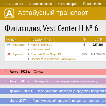
База данных
Дополнительно
Комментарии
Обновления
Автобусный транспорт
Финляндия, Vest Center H № 6
Регион
Предприятие
№
Гос.№
6
JJT-306
Финляндия
Nobina Finland Oy
Nobina Norge AS
825
UA 26218
Норвегия
Concordia Buss Norge AS
Ingeniør M.O. Schøyens Bilsentraler A/S
↑
Август 2019 г.
Списан
↑
Август 2015 г.
Передан в другое предприятие или на завод
↑
Декабрь 2009 г.
Перенумерован/передан (в пределах предприят
↑
Июль 2007 г.
Перенумерован/передан (в пределах предприятия)