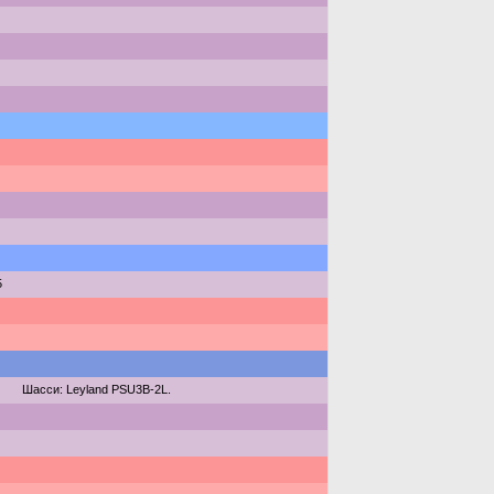
5
Шасси: Leyland PSU3B-2L.