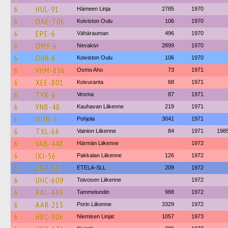
6
HUL-91
Hämeen Linja
2785
1970
6
OAE-706
Koiviston Oulu
106
1970
6
EPE-6
Vähärauman
496
1970
6
OMY-6
Nevakivi
2899
1970
6
OHR-6
Koiviston Oulu
106
1970
6
VHM-836
Osmo Aho
73
1971
6
XEE-801
Koivuranta
68
1971
6
TYK-6
Vesma
87
1971
6
YNB-48
Kauhavan Liikenne
219
1971
6
OOM-6
Pohjola
3041
1971
6
TXL-66
Vainion Liikenne
84
1971
198
6
VAB-448
Härmän Liikenne
1972
6
IXJ-56
Pakkalan Liikenne
126
1972
6
ZKR-58
ETELA-SLL
209
1972
6
UHC-609
Toivosen Liikenne
1972
6
AAL-449
Tammelundin
988
1972
6
AAR-213
Porin Liikenne
3329
1972
6
HBC-906
Niemisen Linjat
1057
1973