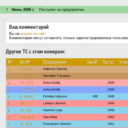
↑
Июнь 2006 г.
Поступил на предприятие
Ваш комментарий
Вы не
вошли на сайт
.
Комментарии могут оставлять только зарегистрированные пользов
Другие ТС с этим номером:
№
Гос.№
Предприятие
Зав.№
Постр.
Утил
6
LTJ-60
Veljekset Salmela
6
TXM-802
Wendelin Transport
6
TF-239
Artturi Anttila
1939
6
T-5239
Artturi Anttila
1939
6
V-4984
Pyhtään Liikenne
458
1948
6
HB-227
Lahden Liikenne
1949
6
HJ-207
Hämeen Linja
1949
6
MA-869
Savonlinja
1950
6
VL-954
Oravaisten Liikenne
1951