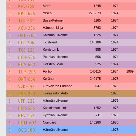
6
KAV-968
Mörö
1248
1974
6
HBT-626
Ylisen
275 / 73
1974
6
TCR-887
Bussi-Ketonen
1185
1974
6
ACU-256
Hämeen Linja
3763
1974
6
OBN-706
Kainuun Liikenne
1225
1974
6
UCL-206
Tidstrand
145186
1974
6
TCS-126
Koiviston L
555
1974
6
HCN-556
Pekolan Liikenne
556
1974
6
HOV-660
Hellsten Soini
525
1974
6
TEM-206
Förbom
145115
1974
1989
6
ONT-666
Keränen
240175
1975
6
VCK-692
Oravaisten Liikenne
647
1975
6
AHA-474
Taivassalon Auto
1975
6
UFP-222
Härmän Liikenne
1975
6
HCH-386
Kasiniemen Linja
1252
1975
6
HEV-432
Kyttälän Liikenne
711
1975
6
UOM-602
Norrgård
145280
1975
6
OCC-680
Härmän Liikenne
1975