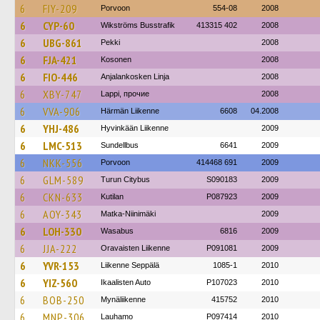
6
FIY-209
Porvoon
554-08
2008
6
CYP-60
Wikströms Busstrafik
413315 402
2008
6
UBG-861
Pekki
2008
6
FJA-421
Kosonen
2008
6
FIO-446
Anjalankosken Linja
2008
6
XBY-747
Lappi, прочие
2008
6
VVA-906
Härmän Liikenne
6608
04.2008
6
YHJ-486
Hyvinkään Liikenne
2009
6
LMC-513
Sundellbus
6641
2009
6
NKK-556
Porvoon
414468 691
2009
6
GLM-589
Turun Citybus
S090183
2009
6
CKN-633
Kutilan
P087923
2009
6
AOY-343
Matka-Niinimäki
2009
6
LOH-330
Wasabus
6816
2009
6
JJA-222
Oravaisten Liikenne
P091081
2009
6
YVR-153
Liikenne Seppälä
1085-1
2010
6
YIZ-560
Ikaalisten Auto
P107023
2010
6
BOB-250
Mynäliikenne
415752
2010
6
MNP-306
Lauhamo
P097414
2010