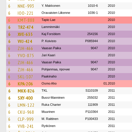
6
NNE-993
Y. Makkonen
1010-6
2010
6
IOO-221
Oravaisten Liikenne
1036-1
2010
6
KMT-888
Tapio Lae
2010
6
TRZ-474
Lamminmäki
2010
6
XVE-635
Kaj Forsblom
254156
2010
6
VVJ-424
P. Koivisto
P085944
2010
6
ZJH-466
Vaasan Paika
9047
2010
6
YVO-875
Jari Kaari
2010
6
ZJH-466
Vaasan Paika
9047
2010
6
ZJH-466
Pohjanmaa, прочие
9047
2010
6
SKL-107
Paakinaho
2010
6
KPA-206
Osmo Aho
01.2010
6
MKK-826
TKL
S110109
2011
6
SXY-400
Bussi-Manninen
255032
2011
6
LMN-122
Ruka Charter
111909
2011
6
CKU-968
Muurinen
P110364
2011
6
CLP-999
M. Raittinen
P100433
2011
6
VVB-241
Rytkönen
2011