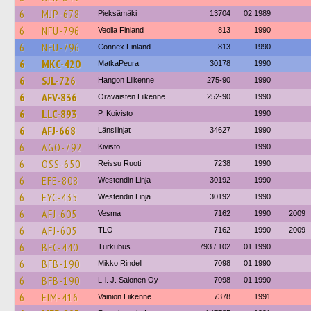
6
MJP-678
Pieksämäki
13704
02.1989
6
NFU-796
Veolia Finland
813
1990
6
NFU-796
Connex Finland
813
1990
6
MKC-420
MatkaPeura
30178
1990
6
SJL-726
Hangon Liikenne
275-90
1990
6
AFV-836
Oravaisten Liikenne
252-90
1990
6
LLC-893
P. Koivisto
1990
6
AFJ-668
Länsilinjat
34627
1990
6
AGO-792
Kivistö
1990
6
OSS-650
Reissu Ruoti
7238
1990
6
EFE-808
Westendin Linja
30192
1990
6
EYC-435
Westendin Linja
30192
1990
6
AFJ-605
Vesma
7162
1990
2009
6
AFJ-605
TLO
7162
1990
2009
6
BFC-440
Turkubus
793 / 102
01.1990
6
BFB-190
Mikko Rindell
7098
01.1990
6
BFB-190
L-l. J. Salonen Oy
7098
01.1990
6
EIM-416
Vainion Liikenne
7378
1991