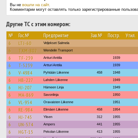
Вы не
вошли на сайт
.
Комментарии могут оставлять только зарегистрированные пользов
Другие ТС с этим номером:
№
Гос.№
Предприятие
Зав.№
Постр.
Утил.
6
LTJ-60
Veljekset Salmela
6
TXM-802
Wendelin Transport
6
TF-239
Artturi Anttila
1939
6
T-5239
Artturi Anttila
1939
6
V-4984
Pyhtään Liikenne
458
1948
6
HB-227
Lahden Liikenne
1949
6
HJ-207
Hämeen Linja
1949
6
MA-869
Savonlinja
1950
6
VL-954
Oravaisten Liikenne
1951
6
RE-984
Elimäen Liikenne
458
1954
6
HJ-745
Ylisen
312
1955
6
UN-574
Ampers
441
1955
6
HGT-15
Pekolan Liikenne
413
1955