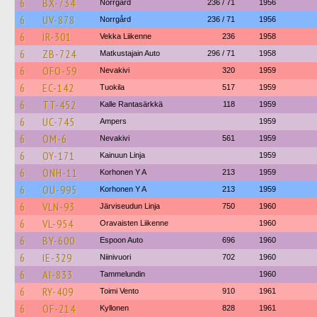
6
BX-734
Norrgård
236 / 71
1956
6
UV-878
Norrgård
236 / 71
1956
6
IR-301
Vekka Liikenne
236
1958
6
ZB-724
Matkustajain Auto
296 / 71
1958
6
OFO-59
Nevakivi
320
1959
6
EC-142
Tuokila
517
1959
6
TT-452
Kalle Rantasärkkä
118
1959
6
UC-745
Ampers
1959
6
OM-6
Nevakivi
561
1959
6
OY-171
Kainuun Linja
1959
6
ONH-11
Korhonen Y A
213
1959
6
OU-995
Korhonen Y A
213
1959
6
VLN-93
Järviseudun Linja
750
1960
6
VL-954
Oravaisten Liikenne
1960
6
BY-600
Espoon Auto
696
1960
6
IE-329
Niinivuori
702
1960
6
AI-833
Tammelundin
1960
6
RY-409
Toimi Vento
910
1961
6
OF-214
Kyllonen
828
1961