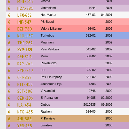
6
MHF-318
Vesma
2001
6
HZA-281
Ventoniemi
1044
2001
6
LFX-652
Net-Matkat
437-01
04.2001
6
INF-547
PS-Bussi
2002
6
EZI-760
Vekka Liikenne
486-02
2002
6
KLU-167
Turkubus
592-02
2002
6
THF-262
Muurinen
2002
6
XYP-789
Petri Pekkala
541-02
2002
6
CFJ-814
Mörö
506-02
2002
6
KCY-766
Rukahuolto
2002
6
XYP-712
LSL
525-02
2002
6
CFJ-858
Разные города
531-02
2002
6
RTF-416
Joensuun Linja
1383
2002
6
SEF-586
V. Alamäki
2746
2002
6
CZK-206
E. Rantanen
94985
02.2002
6
ILA-434
Oubus
S010535
09.2002
6
NFG-465
Raahen
624-03
2003
6
AHI-386
P. Koivisto
2003
6
YER-435
Linjaliike
2003