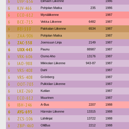
6
UVP-656
Elimäen Liikenne
1986
6
KJV-466
Pohjolan Matka
235
1986
6
ECO-612
Mynäliikenne
1987
6
BCE-715
Vekka Liikenne
6482
1987
6
BEI-110
Pakkalan Liikenne
6534
1987
6
ZAA-906
Pohjolan Matka
1987
6
ZAC-558
Joensuun Linja
2149
1987
6
UXX-443
Paunu
88987
1987
6
VRK-606
Osmo Aho
13176
1987
6
IAO-988
Mikkolan Liikenne
943-87
1987
6
VRS-408
Dahl
1987
6
VRS-408
Grönberg
1987
6
OOT-703
Pulkkilan Liikenne
1987
6
LKE-260
Kutilan
1987
6
ECO-612
Muurinen
1987
6
IBH-246
A-Bus
2207
1988
6
AYG-695
Härmän Liikenne
13315
1988
6
ZCS-106
Lähilinjat
13722
1988
6
ZBP-460
OlliBus
2212
1988