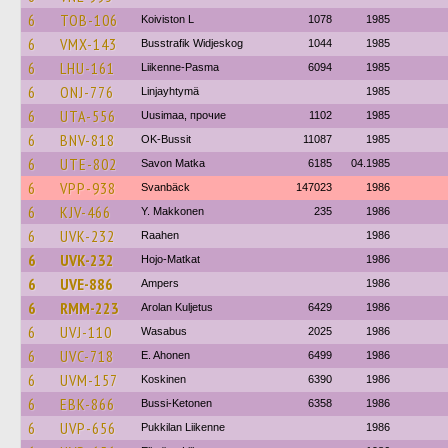
6
TOB-106
Koiviston L
1078
1985
6
VMX-143
Busstrafik Widjeskog
1044
1985
6
LHU-161
Liikenne-Pasma
6094
1985
6
ONJ-776
Linjayhtymä
1985
6
UTA-556
Uusimaa, прочие
1102
1985
6
BNV-818
OK-Bussit
11087
1985
6
UTE-802
Savon Matka
6185
04.1985
6
VPP-938
Svanbäck
147023
1986
6
KJV-466
Y. Makkonen
235
1986
6
UVK-232
Raahen
1986
6
UVK-232
Hojo-Matkat
1986
6
UVE-886
Ampers
1986
6
RMM-223
Arolan Kuljetus
6429
1986
6
UVJ-110
Wasabus
2025
1986
6
UVC-718
E. Ahonen
6499
1986
6
UVM-157
Koskinen
6390
1986
6
EBK-866
Bussi-Ketonen
6358
1986
6
UVP-656
Pukkilan Liikenne
1986