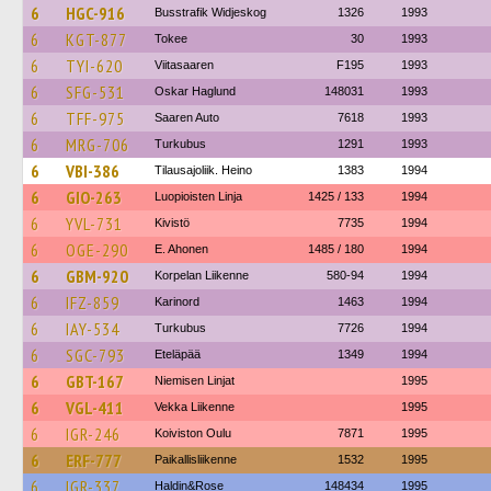
6
HGC-916
Busstrafik Widjeskog
1326
1993
6
KGT-877
Tokee
30
1993
6
TYI-620
Viitasaaren
F195
1993
6
SFG-531
Oskar Haglund
148031
1993
6
TFF-975
Saaren Auto
7618
1993
6
MRG-706
Turkubus
1291
1993
6
VBI-386
Tilausajoliik. Heino
1383
1994
6
GIO-263
Luopioisten Linja
1425 / 133
1994
6
YVL-731
Kivistö
7735
1994
6
OGE-290
E. Ahonen
1485 / 180
1994
6
GBM-920
Korpelan Liikenne
580-94
1994
6
IFZ-859
Karinord
1463
1994
6
IAY-534
Turkubus
7726
1994
6
SGC-793
Eteläpää
1349
1994
6
GBT-167
Niemisen Linjat
1995
6
VGL-411
Vekka Liikenne
1995
6
IGR-246
Koiviston Oulu
7871
1995
6
ERF-777
Paikallisliikenne
1532
1995
6
IGR-337
Haldin&Rose
148434
1995