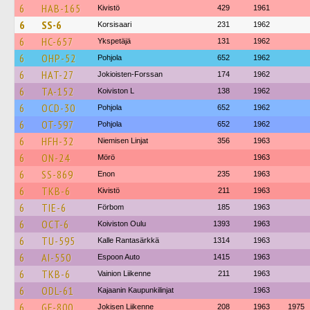
6
HAB-165
Kivistö
429
1961
6
SS-6
Korsisaari
231
1962
6
HC-657
Ykspetäjä
131
1962
6
OHP-52
Pohjola
652
1962
6
HAT-27
Jokioisten-Forssan
174
1962
6
TA-152
Koiviston L
138
1962
6
OCD-30
Pohjola
652
1962
6
OT-597
Pohjola
652
1962
6
HFH-32
Niemisen Linjat
356
1963
6
ON-24
Mörö
1963
6
SS-869
Enon
235
1963
6
TKB-6
Kivistö
211
1963
6
TIE-6
Förbom
185
1963
6
OCT-6
Koiviston Oulu
1393
1963
6
TU-595
Kalle Rantasärkkä
1314
1963
6
AI-550
Espoon Auto
1415
1963
6
TKB-6
Vainion Liikenne
211
1963
6
ODL-61
Kajaanin Kaupunkilinjat
1963
6
GF-800
Jokisen Liikenne
208
1963
1975