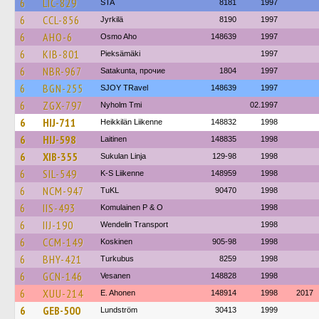
6
LIC-829
STA
8181
1997
6
CCL-856
Jyrkilä
8190
1997
6
AHO-6
Osmo Aho
148639
1997
6
KIB-801
Pieksämäki
1997
6
NBR-967
Satakunta, прочие
1804
1997
6
BGN-255
SJOY TRavel
148639
1997
6
ZGX-797
Nyholm Tmi
02.1997
6
HIJ-711
Heikkilän Liikenne
148832
1998
6
HIJ-598
Laitinen
148835
1998
6
XIB-355
Sukulan Linja
129-98
1998
6
SIL-549
K-S Liikenne
148959
1998
6
NCM-947
TuKL
90470
1998
6
IIS-493
Komulainen P & O
1998
6
IIJ-190
Wendelin Transport
1998
6
CCM-149
Koskinen
905-98
1998
6
BHY-421
Turkubus
8259
1998
6
GCN-146
Vesanen
148828
1998
6
XUU-214
E. Ahonen
148914
1998
2017
6
GEB-500
Lundström
30413
1999