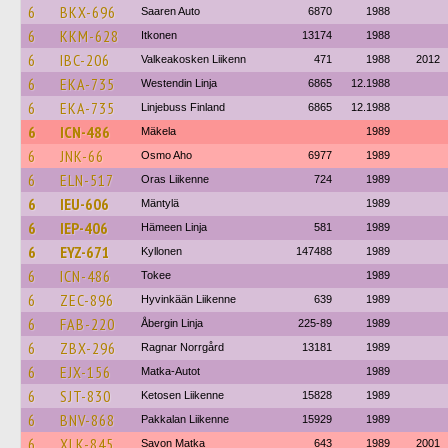
6
BKX-696
Saaren Auto
6870
1988
6
KKM-628
Itkonen
13174
1988
6
IBC-206
Valkeakosken Liikenn
471
1988
2012
6
EKA-735
Westendin Linja
6865
12.1988
6
EKA-735
Linjebuss Finland
6865
12.1988
6
ICN-486
Mäkela
1989
6
JNK-66
Osmo Aho
6977
1989
6
ELN-517
Oras Liikenne
724
1989
6
IEU-606
Mäntylä
1989
6
IEP-406
Hämeen Linja
581
1989
6
EYZ-671
Kyllonen
147488
1989
6
ICN-486
Tokee
1989
6
ZEC-896
Hyvinkään Liikenne
639
1989
6
FAB-220
Åbergin Linja
225-89
1989
6
ZBX-296
Ragnar Norrgård
13181
1989
6
EJX-156
Matka-Autot
1989
6
SJT-830
Ketosen Liikenne
15828
1989
6
BNV-868
Pakkalan Liikenne
15929
1989
6
XLK-845
Savon Matka
643
1989
2001