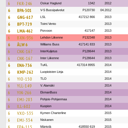
6
FKR-246
Oskar Haglund
1342
2012
6
BPA-301
V-S Bussipalvelut
P120730
04.2012
6
GNG-617
LSL
417212 866
2013
6
BPT-729
Toimi Vento
2013
6
LMA-462
Porvoon
417147
2013
6
BXN-936
Lehdon Liikenne
P132348
2013
6
ÅLW 6
Williams Buss
417141 833
2013
6
CNK-167
InterKuljetus
P128644
2013
6
CNK-167
Inter Liikenne
P128644
2013
6
ENA-736
TuKL
417314 8955
2014
6
KMP-262
Luopioisten Linja
2014
6
YIO-150
TLO
2014
6
YLL-149
V. Alamäki
2014
6
YIN-266
EkmanBuss
2014
6
EMJ-283
Pohjois-Pohjanmaa
2014
6
ILL-602
Kuopion
2014
6
VXO-535
Kymen Charterline
2015
6
EMJ-334
Niskanen
2015
6
FPA-115
Mäntylä
418550 619
2015