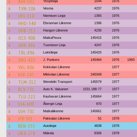
6
AJH-102
Ykspetäjä
1544
1976
6
TVN-106
Vesma
4237
1976
6
UHJ-110
Niemisen Linjat
1365
1976
6
HHO-540
Elorannan Liikenne
1396
1976
6
UHB-212
Hangon Liikenne
4235
1976
6
OCS-908
MatkaPeura
145415
1976
6
UHK-436
Tuomisen Linja
4247
1976
6
TRL-896
Lokkilinjat
145425
1976
6
SBU-422
J. Punkero
145464
1976
1993
6
VKL-806
Kokkolan Liikenne
1977
6
HJX-247
Mikkolan Liikenne
240349
1977
6
TLM-212
Wendelin Transport
145579
1977
6
RCV-731
Auto K. Vaisanen
1531 188-77
1977
6
TLU-222
Kauhavan Liikenne
145664
1977
6
UJA-600
Åbergin Linja
970
1977
6
UJH-701
Matkaliikenne
145661
1977
6
IFR-301
Pakkalan Liikenne
51
1978
6
REN-555
Autolinjat
4838
1978
6
UKX-278
Mäkela
8306
1978