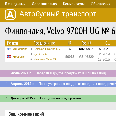
База данных
Дополнительно
Комментарии
Обновления
Автобусный транспорт
Финляндия, Volvo 9700H UG № 6
Регион
Предприятие
№
Гос.№
С...
6
MNU-862
07.2021
Финляндия
Soisalon Liikenne Oy
04.2019
Vy Buss AS
56073
AS 46820
Норвегия
12.2015
Nettbuss Oslo AS
↑
Июль 2021 г.
Передан в другое предприятие или на завод
↑
Апрель 2019 г.
Перенумерован/передан (в пределах предприяти
↑
Декабрь 2015 г.
Поступил на предприятие
Ваш комментарий