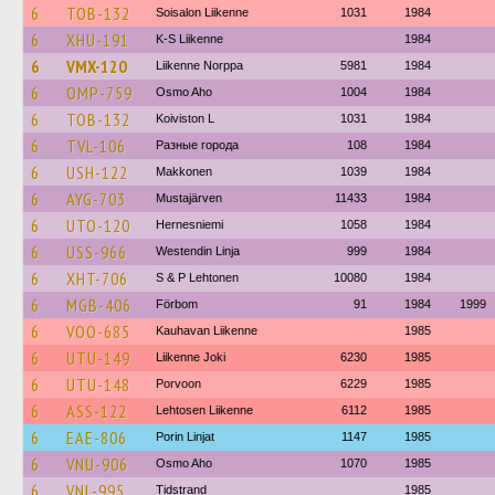
6
TOB-132
Soisalon Liikenne
1031
1984
6
XHU-191
K-S Liikenne
1984
6
VMX-120
Liikenne Norppa
5981
1984
6
OMP-759
Osmo Aho
1004
1984
6
TOB-132
Koiviston L
1031
1984
6
TVL-106
Разные города
108
1984
6
USH-122
Makkonen
1039
1984
6
AYG-703
Mustajärven
11433
1984
6
UTO-120
Hernesniemi
1058
1984
6
USS-966
Westendin Linja
999
1984
6
XHT-706
S & P Lehtonen
10080
1984
6
MGB-406
Förbom
91
1984
1999
6
VOO-685
Kauhavan Liikenne
1985
6
UTU-149
Liikenne Joki
6230
1985
6
UTU-148
Porvoon
6229
1985
6
ASS-122
Lehtosen Liikenne
6112
1985
6
EAE-806
Porin Linjat
1147
1985
6
VNU-906
Osmo Aho
1070
1985
6
VNL-995
Tidstrand
1985