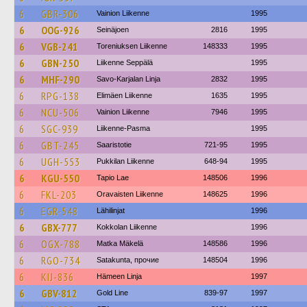
6
GBR-306
Vainion Liikenne
1995
6
OOG-926
Seinäjoen
2816
1995
6
VGB-241
Toreniuksen Liikenne
148333
1995
6
GBN-250
Liikenne Seppälä
1995
6
MHF-290
Savo-Karjalan Linja
2832
1995
6
RPG-138
Elimäen Liikenne
1635
1995
6
NCU-506
Vainion Liikenne
7946
1995
6
SGC-939
Liikenne-Pasma
1995
6
GBT-245
Saaristotie
721-95
1995
6
UGH-553
Pukkilan Liikenne
648-94
1995
6
KGU-550
Tapio Lae
148506
1996
6
FKL-203
Oravaisten Liikenne
148625
1996
6
EGR-548
Lähilinjat
1996
6
GBX-777
Kokkolan Liikenne
1996
6
OGX-788
Matka Mäkelä
148586
1996
6
RGO-734
Satakunta, прочие
148504
1996
6
KIJ-836
Hämeen Linja
1997
6
GBV-812
Gold Line
839-97
1997