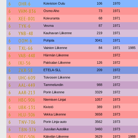
6
OHR-6
Koiviston Oulu
106
1970
6
VHM-836
Osmo Aho
73
1971
6
XEE-801
Koivuranta
68
1971
6
TYK-6
Vesma
87
1971
6
YNB-48
Kauhavan Liikenne
219
1971
6
OOM-6
Pohjola
3041
1971
6
TXL-66
Vainion Liikenne
84
1971
1985
6
VAB-448
Härmän Liikenne
1972
6
IXJ-56
Pakkalan Liikenne
126
1972
6
ZKR-58
ETELA-SLL
209
1972
6
UHC-609
Toivosen Liikenne
1972
6
AAL-449
Tammelundin
988
1972
6
AAR-213
Porin Liikenne
3329
1972
6
HBC-906
Niemisen Linjat
1057
1973
6
UBK-131
Kivistö
389
1973
6
HLU-306
Vekka Liikenne
3658
1973
6
TNV-706
Porin Linja-auto
3562
1973
6
TBN-376
Jussilan Autoliike
3460
1973
6
OEC-506
Käkelän Liikenne
3629
1973
1988