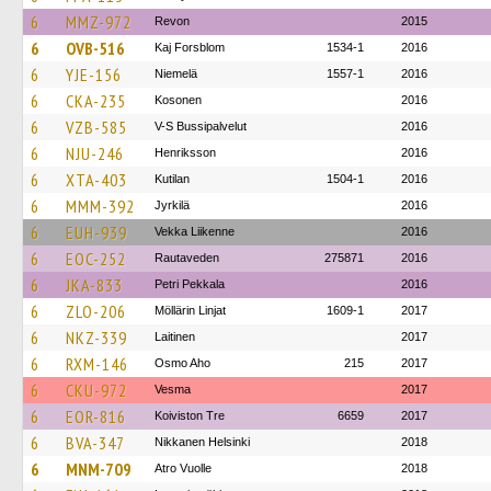
6
MMZ-972
Revon
2015
6
OVB-516
Kaj Forsblom
1534-1
2016
6
YJE-156
Niemelä
1557-1
2016
6
CKA-235
Kosonen
2016
6
VZB-585
V-S Bussipalvelut
2016
6
NJU-246
Henriksson
2016
6
XTA-403
Kutilan
1504-1
2016
6
MMM-392
Jyrkilä
2016
6
EUH-939
Vekka Liikenne
2016
6
EOC-252
Rautaveden
275871
2016
6
JKA-833
Petri Pekkala
2016
6
ZLO-206
Möllärin Linjat
1609-1
2017
6
NKZ-339
Laitinen
2017
6
RXM-146
Osmo Aho
215
2017
6
CKU-972
Vesma
2017
6
EOR-816
Koiviston Tre
6659
2017
6
BVA-347
Nikkanen Helsinki
2018
6
MNM-709
Atro Vuolle
2018