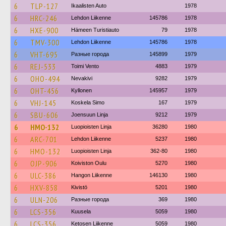
6
TLP-127
Ikaalisten Auto
1978
6
HRC-246
Lehdon Liikenne
145786
1978
6
HXE-900
Hämeen Turistiauto
79
1978
6
TMV-300
Lehdon Liikenne
145786
1978
6
VHT-695
Разные города
145899
1979
6
REJ-533
Toimi Vento
4883
1979
6
OHO-494
Nevakivi
9282
1979
6
OHT-456
Kyllonen
145957
1979
6
VHJ-145
Koskela Simo
167
1979
6
SBU-606
Joensuun Linja
9212
1979
6
HMO-132
Luopioisten Linja
36280
1980
6
ARC-701
Lehdon Liikenne
5237
1980
6
HMO-132
Luopioisten Linja
362-80
1980
6
OJP-906
Koiviston Oulu
5270
1980
6
ULC-386
Hangon Liikenne
146130
1980
6
HXV-858
Kivistö
5201
1980
6
ULN-206
Разные города
369
1980
6
LCS-356
Kuusela
5059
1980
6
LCS-356
Ketosen Liikenne
5059
1980