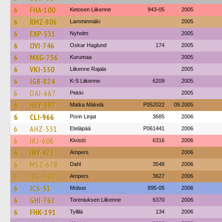
6
FHA-100
Ketosen Liikenne
943-05
2005
6
RMZ-806
Lamminmäki
2005
6
EXP-531
Nyholm
2005
6
OVI-746
Oskar Haglund
174
2005
6
MXG-756
Kurumaa
2005
6
VKI-350
Liikenne Rajala
2005
6
JGB-824
K-S Liikenne
6209
2005
6
OAI-667
Pekki
2005
6
HEY-397
Matka Mäkelä
P052022
09.2005
6
CLI-966
Porin Linjat
3685
2006
6
AHZ-551
Eteläpää
P061441
2006
6
JKJ-606
Kivistö
6316
2006
6
INY-422
Ampers
2006
6
MSZ-678
Dahl
3548
2006
6
IOE-590
Ampers
3627
2006
6
JCS-51
Mobus
895-05
2006
6
GHI-762
Toreniuksen Liikenne
6370
2006
6
FHK-191
Tyllilä
134
2006