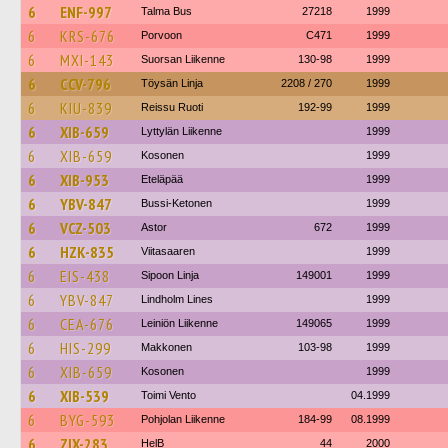
6
ENF-997
Talma Bus
27218
1999
6
KRS-676
Porvoon
C471
1999
6
MXI-143
Suorsan Liikenne
130-98
1999
6
CCV-796
Töysän Linja
2208 / 270
1999
6
KIU-839
Reissu Ruoti
192-99
1999
6
XIB-659
Lyttylän Liikenne
1999
6
XIB-659
Kosonen
1999
6
XIB-953
Eteläpää
1999
6
YBV-847
Bussi-Ketonen
1999
6
VCZ-503
Astor
672
1999
6
HZK-835
Viitasaaren
1999
6
EIS-438
Sipoon Linja
149001
1999
6
YBV-847
Lindholm Lines
1999
6
CEA-676
Leiniön Liikenne
149065
1999
6
HIS-299
Makkonen
103-98
1999
6
XIB-659
Kosonen
1999
6
XIB-539
Toimi Vento
04.1999
6
BYG-593
Pohjolan Liikenne
184-99
08.1999
6
ZIX-283
HelB
44
2000