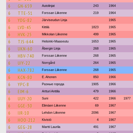
6
GN-659
Autolinjat
243
1964
6
TTE-51
Forssan Liikenne
219
1964
6
YDG-82
Järviseudun Linja
1965
6
LVD-45
Kittilä
1823
1965
6
HVK-25
Mikkolan Liikenne
499
1965
6
TJS-644
Helsinki-Maaseutu
1653
1965
6
UKN-60
Åbergin Linja
268
1965
6
HBV-740
Forssan Liikenne
268
1965
6
UIY-22
Norrgård
264
1965
6
HAX-782
Forssan Liikenne
268
1965
6
KCN-80
E. Ahonen
850
1966
6
YPC-8
Разные города
1905
1966
6
EIM-6
Artturi Anttila
479
1966
6
UUY-20
Suni
422
1966
1977
6
GGE-30
Elimäen Liikenne
69
1967
6
IJR-10
Lehdon Liikenne
2096
1967
6
HOO-212
Kivistö
4
1967
6
GEG-28
Martti Laurila
491
1967