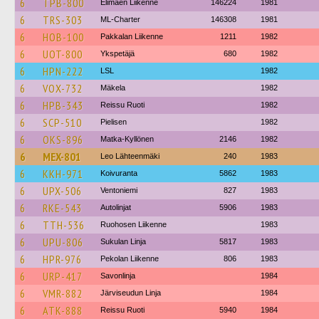
6
TPB-800
Elimäen Liikenne
146224
1981
6
TRS-303
ML-Charter
146308
1981
6
HOB-100
Pakkalan Liikenne
1211
1982
6
UOT-800
Ykspetäjä
680
1982
6
HPN-222
LSL
1982
6
VOX-732
Mäkela
1982
6
HPB-343
Reissu Ruoti
1982
6
SCP-510
Pielisen
1982
6
OKS-896
Matka-Kyllönen
2146
1982
6
MEX-801
Leo Lähteenmäki
240
1983
6
KKH-971
Koivuranta
5862
1983
6
UPX-506
Ventoniemi
827
1983
6
RKE-543
Autolinjat
5906
1983
6
TTH-536
Ruohosen Liikenne
1983
6
UPU-806
Sukulan Linja
5817
1983
6
HPR-976
Pekolan Liikenne
806
1983
6
URP-417
Savonlinja
1984
6
VMR-882
Järviseudun Linja
1984
6
ATK-888
Reissu Ruoti
5940
1984