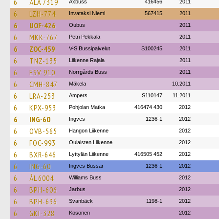
6
ÅLA 7319
Axbuss
416456
2011
6
LZH-774
Invataksi Niemi
567415
2011
6
UOF-426
Oubus
2011
6
MKK-767
Petri Pekkala
2011
6
ZOC-459
V-S Bussipalvelut
S100245
2011
6
TNZ-135
Liikenne Rajala
2011
6
ESV-910
Norrgårds Buss
2011
6
CMH-847
Mäkela
10.2011
6
LRA-253
Ampers
S110147
11.2011
6
KPX-953
Pohjolan Matka
416474 430
2012
6
ING-60
Ingves
1236-1
2012
6
OVB-565
Hangon Liikenne
2012
6
FOC-993
Oulaisten Liikenne
2012
6
BXR-646
Lyttylän Liikenne
416505 452
2012
6
ING-60
Ingves Bussar
1236-1
2012
6
ÅL 6004
Williams Buss
2012
6
BPH-606
Jarbus
2012
6
BPH-636
Svanbäck
1198-1
2012
6
GKI-328
Kosonen
2012