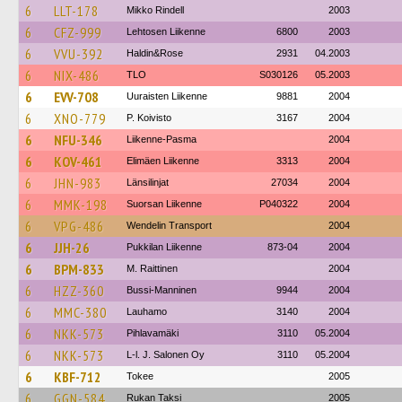
6
LLT-178
Mikko Rindell
2003
6
CFZ-999
Lehtosen Liikenne
6800
2003
6
VVU-392
Haldin&Rose
2931
04.2003
6
NIX-486
TLO
S030126
05.2003
6
EVV-708
Uuraisten Liikenne
9881
2004
6
XNO-779
P. Koivisto
3167
2004
6
NFU-346
Liikenne-Pasma
2004
6
KOV-461
Elimäen Liikenne
3313
2004
6
JHN-983
Länsilinjat
27034
2004
6
MMK-198
Suorsan Liikenne
P040322
2004
6
VPG-486
Wendelin Transport
2004
6
JJH-26
Pukkilan Liikenne
873-04
2004
6
BPM-833
M. Raittinen
2004
6
HZZ-360
Bussi-Manninen
9944
2004
6
MMC-380
Lauhamo
3140
2004
6
NKK-573
Pihlavamäki
3110
05.2004
6
NKK-573
L-l. J. Salonen Oy
3110
05.2004
6
KBF-712
Tokee
2005
6
GGN-584
Rukan Taksi
2005