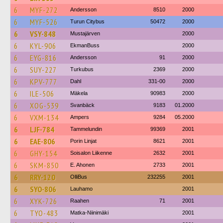
6
MYF-272
Andersson
8510
2000
6
MYF-526
Turun Citybus
50472
2000
6
VSY-848
Mustajärven
2000
6
KYL-906
EkmanBuss
2000
6
EYG-816
Andersson
91
2000
6
SUY-227
Turkubus
2369
2000
6
KPV-777
Dahl
331-00
2000
6
ILE-506
Mäkela
90983
2000
6
XOG-539
Svanbäck
9183
01.2000
6
VXM-134
Ampers
9284
05.2000
6
LJF-784
Tammelundin
99369
2001
6
EAE-806
Porin Linjat
8621
2001
6
GHY-154
Soisalon Liikenne
2632
2001
6
SKM-850
E. Ahonen
2733
2001
6
RRY-120
OlliBus
232255
2001
6
SYO-806
Lauhamo
2001
6
XYK-726
Raahen
71
2001
6
TYO-483
Matka-Niinimäki
2001