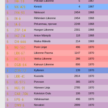
6
IHF-18
Pekolan Liikenne
5
1967
6
NX-421
Kivistö
4
1967
6
IYH-93
Niinivuori
2454
1968
6
IN-6
Riihimäen Liikenne
2454
1968
6
IA-6
Pirkanmaa, прочие
2248
1968
6
ZFP-14
Hangon Liikenne
2301
1968
6
IHZ-74
Anton Mäntylä
118
1968
6
OH-666
Matka Mäkelä
214
1969
6
NU-561
Porin Linjat
496
1970
6
LRX-67
Liikenne-Pasma
1147
1970
6
HCJ-13
Vekka Liikenne
286
1970
6
OGB-64
Kainuun Liikenne
806
1970
6
ODS-72
Kyllonen
139
1970
6
LRR-41
Kuusela
2814
1970
6
UL-975
Porvoon
385
1970
6
HUL-91
Hämeen Linja
2785
1970
6
OAE-706
Koiviston Oulu
106
1970
6
EPE-6
Vähärauman
496
1970
6
OMY-6
Nevakivi
2899
1970