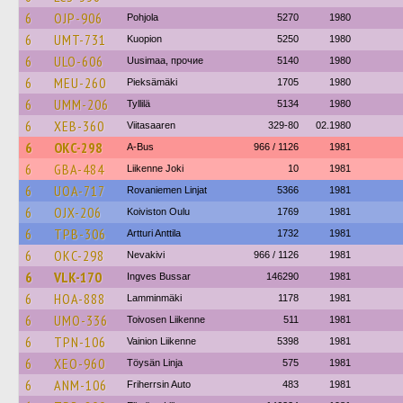
6
OJP-906
Pohjola
5270
1980
6
UMT-731
Kuopion
5250
1980
6
ULO-606
Uusimaa, прочие
5140
1980
6
MEU-260
Pieksämäki
1705
1980
6
UMM-206
Tyllilä
5134
1980
6
XEB-360
Viitasaaren
329-80
02.1980
6
OKC-298
A-Bus
966 / 1126
1981
6
GBA-484
Liikenne Joki
10
1981
6
UOA-717
Rovaniemen Linjat
5366
1981
6
OJX-206
Koiviston Oulu
1769
1981
6
TPB-306
Artturi Anttila
1732
1981
6
OKC-298
Nevakivi
966 / 1126
1981
6
VLK-170
Ingves Bussar
146290
1981
6
HOA-888
Lamminmäki
1178
1981
6
UMO-336
Toivosen Liikenne
511
1981
6
TPN-106
Vainion Liikenne
5398
1981
6
XEO-960
Töysän Linja
575
1981
6
ANM-106
Friherrsin Auto
483
1981