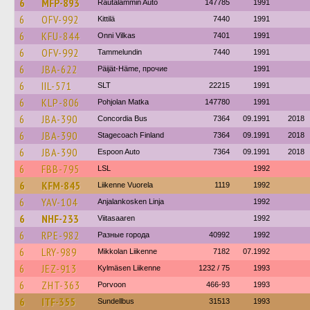
6
MFP-893
Rautalammin Auto
147785
1991
6
OFV-992
Kittilä
7440
1991
6
KFU-844
Onni Vilkas
7401
1991
6
OFV-992
Tammelundin
7440
1991
6
JBA-622
Päijät-Häme, прочие
1991
6
IIL-571
SLT
22215
1991
6
KLP-806
Pohjolan Matka
147780
1991
6
JBA-390
Concordia Bus
7364
09.1991
2018
6
JBA-390
Stagecoach Finland
7364
09.1991
2018
6
JBA-390
Espoon Auto
7364
09.1991
2018
6
FBB-795
LSL
1992
6
KFM-845
Liikenne Vuorela
1119
1992
6
YAV-104
Anjalankosken Linja
1992
6
NHF-233
Viitasaaren
1992
6
RPE-982
Разные города
40992
1992
6
LRY-989
Mikkolan Liikenne
7182
07.1992
6
JEZ-913
Kylmäsen Liikenne
1232 / 75
1993
6
ZHT-363
Porvoon
466-93
1993
6
ITF-355
Sundellbus
31513
1993