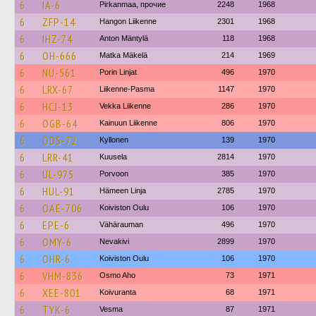
6
IA-6
Pirkanmaa, прочие
2248
1968
6
ZFP-14
Hangon Liikenne
2301
1968
6
IHZ-74
Anton Mäntylä
118
1968
6
OH-666
Matka Mäkelä
214
1969
6
NU-561
Porin Linjat
496
1970
6
LRX-67
Liikenne-Pasma
1147
1970
6
HCJ-13
Vekka Liikenne
286
1970
6
OGB-64
Kainuun Liikenne
806
1970
6
ODS-72
Kyllonen
139
1970
6
LRR-41
Kuusela
2814
1970
6
UL-975
Porvoon
385
1970
6
HUL-91
Hämeen Linja
2785
1970
6
OAE-706
Koiviston Oulu
106
1970
6
EPE-6
Vähärauman
496
1970
6
OMY-6
Nevakivi
2899
1970
6
OHR-6
Koiviston Oulu
106
1970
6
VHM-836
Osmo Aho
73
1971
6
XEE-801
Koivuranta
68
1971
6
TYK-6
Vesma
87
1971