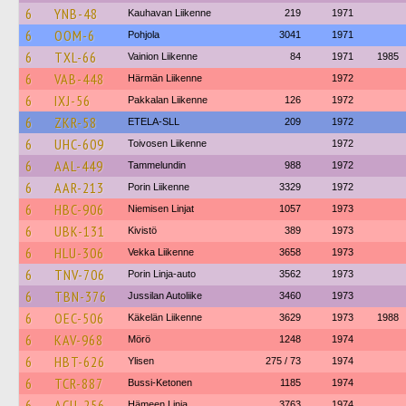
6
YNB-48
Kauhavan Liikenne
219
1971
6
OOM-6
Pohjola
3041
1971
6
TXL-66
Vainion Liikenne
84
1971
1985
6
VAB-448
Härmän Liikenne
1972
6
IXJ-56
Pakkalan Liikenne
126
1972
6
ZKR-58
ETELA-SLL
209
1972
6
UHC-609
Toivosen Liikenne
1972
6
AAL-449
Tammelundin
988
1972
6
AAR-213
Porin Liikenne
3329
1972
6
HBC-906
Niemisen Linjat
1057
1973
6
UBK-131
Kivistö
389
1973
6
HLU-306
Vekka Liikenne
3658
1973
6
TNV-706
Porin Linja-auto
3562
1973
6
TBN-376
Jussilan Autoliike
3460
1973
6
OEC-506
Käkelän Liikenne
3629
1973
1988
6
KAV-968
Mörö
1248
1974
6
HBT-626
Ylisen
275 / 73
1974
6
TCR-887
Bussi-Ketonen
1185
1974
6
ACU-256
Hämeen Linja
3763
1974