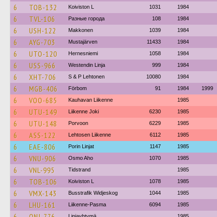
6
TOB-132
Koiviston L
1031
1984
6
TVL-106
Разные города
108
1984
6
USH-122
Makkonen
1039
1984
6
AYG-703
Mustajärven
11433
1984
6
UTO-120
Hernesniemi
1058
1984
6
USS-966
Westendin Linja
999
1984
6
XHT-706
S & P Lehtonen
10080
1984
6
MGB-406
Förbom
91
1984
1999
6
VOO-685
Kauhavan Liikenne
1985
6
UTU-149
Liikenne Joki
6230
1985
6
UTU-148
Porvoon
6229
1985
6
ASS-122
Lehtosen Liikenne
6112
1985
6
EAE-806
Porin Linjat
1147
1985
6
VNU-906
Osmo Aho
1070
1985
6
VNL-995
Tidstrand
1985
6
TOB-106
Koiviston L
1078
1985
6
VMX-143
Busstrafik Widjeskog
1044
1985
6
LHU-161
Liikenne-Pasma
6094
1985
6
ONJ-776
Linjayhtymä
1985