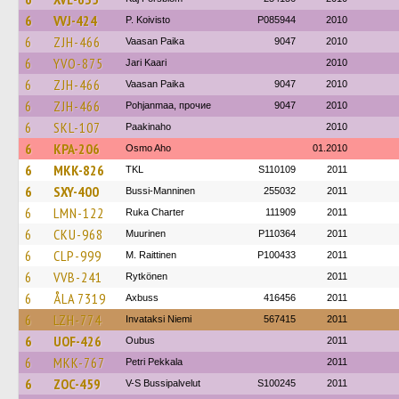
6
VVJ-424
P. Koivisto
P085944
2010
6
ZJH-466
Vaasan Paika
9047
2010
6
YVO-875
Jari Kaari
2010
6
ZJH-466
Vaasan Paika
9047
2010
6
ZJH-466
Pohjanmaa, прочие
9047
2010
6
SKL-107
Paakinaho
2010
6
KPA-206
Osmo Aho
01.2010
6
MKK-826
TKL
S110109
2011
6
SXY-400
Bussi-Manninen
255032
2011
6
LMN-122
Ruka Charter
111909
2011
6
CKU-968
Muurinen
P110364
2011
6
CLP-999
M. Raittinen
P100433
2011
6
VVB-241
Rytkönen
2011
6
ÅLA 7319
Axbuss
416456
2011
6
LZH-774
Invataksi Niemi
567415
2011
6
UOF-426
Oubus
2011
6
MKK-767
Petri Pekkala
2011
6
ZOC-459
V-S Bussipalvelut
S100245
2011