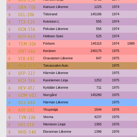
6
OBN-706
Kainuun Liikenne
1225
1974
6
UCL-206
Tidstrand
145186
1974
6
TCS-126
Koiviston L
555
1974
6
HCN-556
Pekolan Liikenne
556
1974
6
HOV-660
Hellsten Soini
525
1974
6
TEM-206
Förbom
145115
1974
1989
6
ONT-666
Keränen
240175
1975
6
VCK-692
Oravaisten Liikenne
647
1975
6
AHA-474
Taivassalon Auto
1975
6
UFP-222
Härmän Liikenne
1975
6
HCH-386
Kasiniemen Linja
1252
1975
6
HEV-432
Kyttälän Liikenne
711
1975
6
UOM-602
Norrgård
145280
1975
6
OCC-680
Härmän Liikenne
1975
6
AJH-102
Ykspetäjä
1544
1976
6
TVN-106
Vesma
4237
1976
6
UHJ-110
Niemisen Linjat
1365
1976
6
HHO-540
Elorannan Liikenne
1396
1976