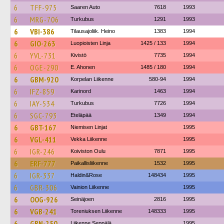
6
TFF-975
Saaren Auto
7618
1993
6
MRG-706
Turkubus
1291
1993
6
VBI-386
Tilausajoliik. Heino
1383
1994
6
GIO-263
Luopioisten Linja
1425 / 133
1994
6
YVL-731
Kivistö
7735
1994
6
OGE-290
E. Ahonen
1485 / 180
1994
6
GBM-920
Korpelan Liikenne
580-94
1994
6
IFZ-859
Karinord
1463
1994
6
IAY-534
Turkubus
7726
1994
6
SGC-793
Eteläpää
1349
1994
6
GBT-167
Niemisen Linjat
1995
6
VGL-411
Vekka Liikenne
1995
6
IGR-246
Koiviston Oulu
7871
1995
6
ERF-777
Paikallisliikenne
1532
1995
6
IGR-337
Haldin&Rose
148434
1995
6
GBR-306
Vainion Liikenne
1995
6
OOG-926
Seinäjoen
2816
1995
6
VGB-241
Toreniuksen Liikenne
148333
1995
6
GBN-250
Liikenne Seppälä
1995