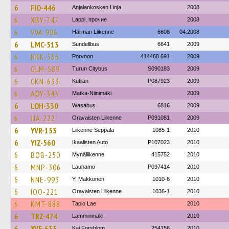
6
FIO-446
Anjalankosken Linja
2008
6
XBY-747
Lappi, прочие
2008
6
VVA-906
Härmän Liikenne
6608
04.2008
6
LMC-513
Sundellbus
6641
2009
6
NKK-556
Porvoon
414468 691
2009
6
GLM-589
Turun Citybus
S090183
2009
6
CKN-633
Kutilan
P087923
2009
6
AOY-343
Matka-Niinimäki
2009
6
LOH-330
Wasabus
6816
2009
6
JJA-222
Oravaisten Liikenne
P091081
2009
6
YVR-153
Liikenne Seppälä
1085-1
2010
6
YIZ-560
Ikaalisten Auto
P107023
2010
6
BOB-250
Mynäliikenne
415752
2010
6
MNP-306
Lauhamo
P097414
2010
6
NNE-993
Y. Makkonen
1010-6
2010
6
IOO-221
Oravaisten Liikenne
1036-1
2010
6
KMT-888
Tapio Lae
2010
6
TRZ-474
Lamminmäki
2010
6
XVE-635
Kaj Forsblom
254156
2010