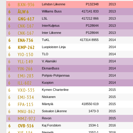
6
BXN-936
Lehdon Liikenne
P132348
2013
6
ÅLW 6
Williams Buss
417141 833
2013
6
GNG-617
LSL
417212 866
2013
6
CNK-167
InterKuljetus
P128644
2013
6
CNK-167
Inter Liikenne
P128644
2013
6
ENA-736
TuKL
417314 8955
2014
6
KMP-262
Luopioisten Linja
2014
6
YIO-150
TLO
2014
6
YLL-149
V. Alamäki
2014
6
YIN-266
EkmanBuss
2014
6
EMJ-283
Pohjois-Pohjanmaa
2014
6
ILL-602
Kuopion
2014
6
VXO-535
Kymen Charterline
2015
6
EMJ-334
Niskanen
2015
6
FPA-115
Mäntylä
418550 619
2015
6
MNU-862
Soisalon Liikenne
1473-3
2015
6
MMZ-972
Revon
2015
6
OVB-516
Kaj Forsblom
1534-1
2016
6
YJE-156
Niemelä
1557-1
2016