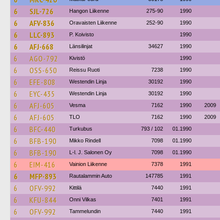
6
SJL-726
Hangon Liikenne
275-90
1990
6
AFV-836
Oravaisten Liikenne
252-90
1990
6
LLC-893
P. Koivisto
1990
6
AFJ-668
Länsilinjat
34627
1990
6
AGO-792
Kivistö
1990
6
OSS-650
Reissu Ruoti
7238
1990
6
EFE-808
Westendin Linja
30192
1990
6
EYC-435
Westendin Linja
30192
1990
6
AFJ-605
Vesma
7162
1990
2009
6
AFJ-605
TLO
7162
1990
2009
6
BFC-440
Turkubus
793 / 102
01.1990
6
BFB-190
Mikko Rindell
7098
01.1990
6
BFB-190
L-l. J. Salonen Oy
7098
01.1990
6
EIM-416
Vainion Liikenne
7378
1991
6
MFP-893
Rautalammin Auto
147785
1991
6
OFV-992
Kittilä
7440
1991
6
KFU-844
Onni Vilkas
7401
1991
6
OFV-992
Tammelundin
7440
1991