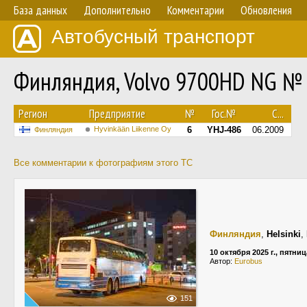
База данных
Дополнительно
Комментарии
Обновления
Автобусный транспорт
Финляндия, Volvo 9700HD NG №
Регион
Предприятие
№
Гос.№
С...
Hyvinkään Liikenne Oy
6
YHJ-486
06.2009
Финляндия
Все комментарии к фотографиям этого ТС
Финляндия
,
Helsinki
,
10 октября 2025 г., пятниц
Автор:
Eurobus
151