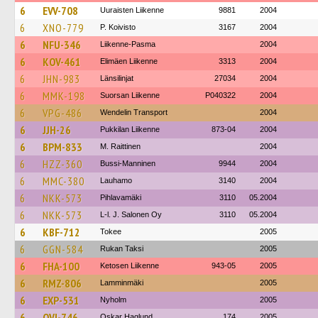
6
EVV-708
Uuraisten Liikenne
9881
2004
6
XNO-779
P. Koivisto
3167
2004
6
NFU-346
Liikenne-Pasma
2004
6
KOV-461
Elimäen Liikenne
3313
2004
6
JHN-983
Länsilinjat
27034
2004
6
MMK-198
Suorsan Liikenne
P040322
2004
6
VPG-486
Wendelin Transport
2004
6
JJH-26
Pukkilan Liikenne
873-04
2004
6
BPM-833
M. Raittinen
2004
6
HZZ-360
Bussi-Manninen
9944
2004
6
MMC-380
Lauhamo
3140
2004
6
NKK-573
Pihlavamäki
3110
05.2004
6
NKK-573
L-l. J. Salonen Oy
3110
05.2004
6
KBF-712
Tokee
2005
6
GGN-584
Rukan Taksi
2005
6
FHA-100
Ketosen Liikenne
943-05
2005
6
RMZ-806
Lamminmäki
2005
6
EXP-531
Nyholm
2005
6
OVI-746
Oskar Haglund
174
2005