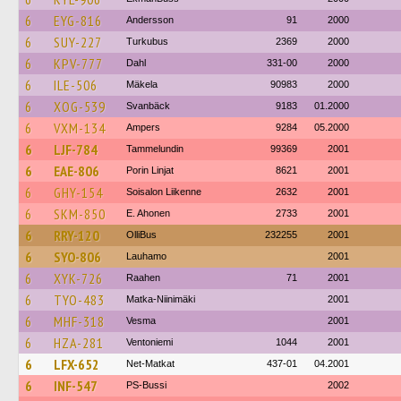
6
EYG-816
Andersson
91
2000
6
SUY-227
Turkubus
2369
2000
6
KPV-777
Dahl
331-00
2000
6
ILE-506
Mäkela
90983
2000
6
XOG-539
Svanbäck
9183
01.2000
6
VXM-134
Ampers
9284
05.2000
6
LJF-784
Tammelundin
99369
2001
6
EAE-806
Porin Linjat
8621
2001
6
GHY-154
Soisalon Liikenne
2632
2001
6
SKM-850
E. Ahonen
2733
2001
6
RRY-120
OlliBus
232255
2001
6
SYO-806
Lauhamo
2001
6
XYK-726
Raahen
71
2001
6
TYO-483
Matka-Niinimäki
2001
6
MHF-318
Vesma
2001
6
HZA-281
Ventoniemi
1044
2001
6
LFX-652
Net-Matkat
437-01
04.2001
6
INF-547
PS-Bussi
2002