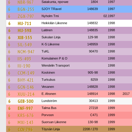
6
NBR-967
Satakunta, прочие
1804
1997
6
BGN-255
SJOY TRavel
148639
1997
6
ZGX-797
Nyholm Tmi
02.1997
6
HIJ-711
Heikkilän Liikenne
148832
1998
6
HIJ-598
Laitinen
148835
1998
6
XIB-355
Sukulan Linja
129-98
1998
6
SIL-549
K-S Liikenne
148959
1998
6
NCM-947
TuKL
90470
1998
6
IIS-493
Komulainen P & O
1998
6
IIJ-190
Wendelin Transport
1998
6
CCM-149
Koskinen
905-98
1998
6
BHY-421
Turkubus
8259
1998
6
GCN-146
Vesanen
148828
1998
6
XUU-214
E. Ahonen
148914
1998
2017
6
GEB-500
Lundström
30413
1999
6
ENF-997
Talma Bus
27218
1999
6
KRS-676
Porvoon
C471
1999
6
MXI-143
Suorsan Liikenne
130-98
1999
6
CCV-796
Töysän Linja
2208 / 270
1999