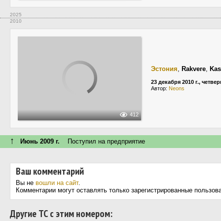
2025
2010
Эстония
,
Rakvere
,
Kas
23 декабря 2010 г., четвер
Автор:
Neons
412
↑
Июнь 2009 г.
Поступил на предприятие
Ваш комментарий
Вы не
вошли на сайт
.
Комментарии могут оставлять только зарегистрированные пользов
Другие ТС с этим номером: