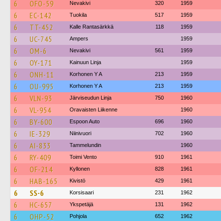
6
OFO-59
Nevakivi
320
1959
6
EC-142
Tuokila
517
1959
6
TT-452
Kalle Rantasärkkä
118
1959
6
UC-745
Ampers
1959
6
OM-6
Nevakivi
561
1959
6
OY-171
Kainuun Linja
1959
6
ONH-11
Korhonen Y A
213
1959
6
OU-995
Korhonen Y A
213
1959
6
VLN-93
Järviseudun Linja
750
1960
6
VL-954
Oravaisten Liikenne
1960
6
BY-600
Espoon Auto
696
1960
6
IE-329
Niinivuori
702
1960
6
AI-833
Tammelundin
1960
6
RY-409
Toimi Vento
910
1961
6
OF-214
Kyllonen
828
1961
6
HAB-165
Kivistö
429
1961
6
SS-6
Korsisaari
231
1962
6
HC-657
Ykspetäjä
131
1962
6
OHP-52
Pohjola
652
1962