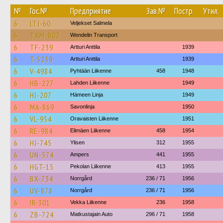
№
Гос.№
Предприятие
Зав.№
Постр.
Утил.
6
LTJ-60
Veljekset Salmela
6
TXM-802
Wendelin Transport
6
TF-239
Artturi Anttila
1939
6
T-5239
Artturi Anttila
1939
6
V-4984
Pyhtään Liikenne
458
1948
6
HB-227
Lahden Liikenne
1949
6
HJ-207
Hämeen Linja
1949
6
MA-869
Savonlinja
1950
6
VL-954
Oravaisten Liikenne
1951
6
RE-984
Elimäen Liikenne
458
1954
6
HJ-745
Ylisen
312
1955
6
UN-574
Ampers
441
1955
6
HGT-15
Pekolan Liikenne
413
1955
6
BX-734
Norrgård
236 / 71
1956
6
UV-878
Norrgård
236 / 71
1956
6
IR-301
Vekka Liikenne
236
1958
6
ZB-724
Matkustajain Auto
296 / 71
1958