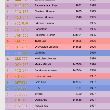
6
MHF-290
Savo-Karjalan Linja
2832
1995
6
RPG-138
Elimäen Liikenne
1635
1995
6
NCU-506
Vainion Liikenne
7946
1995
6
SGC-939
Liikenne-Pasma
1995
6
GBT-245
Saaristotie
721-95
1995
6
UGH-553
Pukkilan Liikenne
648-94
1995
6
KGU-550
Tapio Lae
148506
1996
6
FKL-203
Oravaisten Liikenne
148625
1996
6
EGR-548
Lähilinjat
1996
6
GBX-777
Kokkolan Liikenne
1996
6
OGX-788
Matka Mäkelä
148586
1996
6
RGO-734
Satakunta, прочие
148504
1996
6
KIJ-836
Hämeen Linja
1997
6
GBV-812
Gold Line
839-97
1997
6
LIC-829
STA
8181
1997
6
CCL-856
Jyrkilä
8190
1997
6
AHO-6
Osmo Aho
148639
1997
6
KIB-801
Pieksämäki
1997