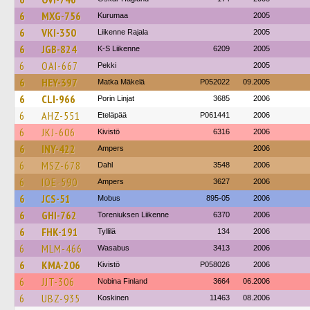
6
MXG-756
Kurumaa
2005
6
VKI-350
Liikenne Rajala
2005
6
JGB-824
K-S Liikenne
6209
2005
6
OAI-667
Pekki
2005
6
HEY-397
Matka Mäkelä
P052022
09.2005
6
CLI-966
Porin Linjat
3685
2006
6
AHZ-551
Eteläpää
P061441
2006
6
JKJ-606
Kivistö
6316
2006
6
INY-422
Ampers
2006
6
MSZ-678
Dahl
3548
2006
6
IOE-590
Ampers
3627
2006
6
JCS-51
Mobus
895-05
2006
6
GHI-762
Toreniuksen Liikenne
6370
2006
6
FHK-191
Tyllilä
134
2006
6
MLM-466
Wasabus
3413
2006
6
KMA-206
Kivistö
P058026
2006
6
JJT-306
Nobina Finland
3664
06.2006
6
UBZ-935
Koskinen
11463
08.2006