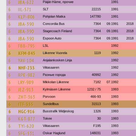
6
JBA-622
Päijät-Häme, прочие
1991
6
IIL-571
SLT
22215
1991
6
KLP-806
Pohjolan Matka
147780
1991
6
JBA-390
Concordia Bus
7364
09.1991
2018
6
JBA-390
Stagecoach Finland
7364
09.1991
2018
6
JBA-390
Espoon Auto
7364
09.1991
2018
6
FBB-795
LSL
1992
6
KFM-845
Liikenne Vuorela
1119
1992
6
YAV-104
Anjalankosken Linja
1992
6
NHF-233
Viitasaaren
1992
6
RPE-982
Разные города
40992
1992
6
LRY-989
Mikkolan Liikenne
7182
07.1992
6
JEZ-913
Kylmäsen Liikenne
1232 / 75
1993
6
ZHT-363
Porvoon
466-93
1993
6
ITF-355
Sundellbus
31513
1993
6
HGC-916
Busstrafik Widjeskog
1326
1993
6
KGT-877
Tokee
30
1993
6
TYI-620
Viitasaaren
F195
1993
6
SFG-531
Oskar Haglund
148031
1993