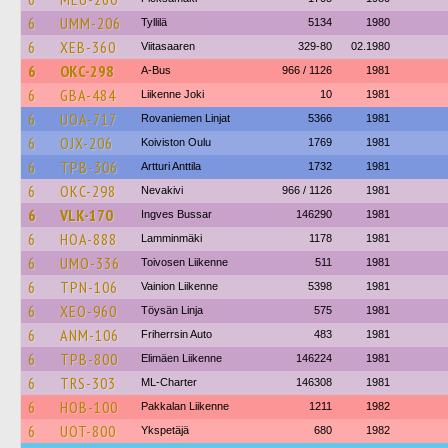
6
UMM-206
Tyllilä
5134
1980
6
XEB-360
Viitasaaren
329-80
02.1980
6
OKC-298
A-Bus
966 / 1126
1981
6
GBA-484
Liikenne Joki
10
1981
6
UOA-717
Rovaniemen Linjat
5366
1981
6
OJX-206
Koiviston Oulu
1769
1981
6
TPB-306
Artturi Anttila
1732
1981
6
OKC-298
Nevakivi
966 / 1126
1981
6
VLK-170
Ingves Bussar
146290
1981
6
HOA-888
Lamminmäki
1178
1981
6
UMO-336
Toivosen Liikenne
511
1981
6
TPN-106
Vainion Liikenne
5398
1981
6
XEO-960
Töysän Linja
575
1981
6
ANM-106
Friherrsin Auto
483
1981
6
TPB-800
Elimäen Liikenne
146224
1981
6
TRS-303
ML-Charter
146308
1981
6
HOB-100
Pakkalan Liikenne
1211
1982
6
UOT-800
Ykspetäjä
680
1982