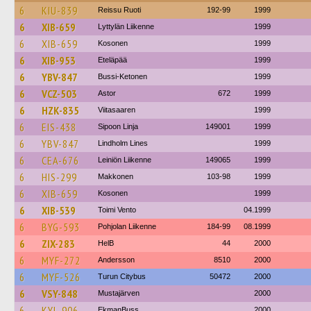
6
KIU-839
Reissu Ruoti
192-99
1999
6
XIB-659
Lyttylän Liikenne
1999
6
XIB-659
Kosonen
1999
6
XIB-953
Eteläpää
1999
6
YBV-847
Bussi-Ketonen
1999
6
VCZ-503
Astor
672
1999
6
HZK-835
Viitasaaren
1999
6
EIS-438
Sipoon Linja
149001
1999
6
YBV-847
Lindholm Lines
1999
6
CEA-676
Leiniön Liikenne
149065
1999
6
HIS-299
Makkonen
103-98
1999
6
XIB-659
Kosonen
1999
6
XIB-539
Toimi Vento
04.1999
6
BYG-593
Pohjolan Liikenne
184-99
08.1999
6
ZIX-283
HelB
44
2000
6
MYF-272
Andersson
8510
2000
6
MYF-526
Turun Citybus
50472
2000
6
VSY-848
Mustajärven
2000
6
KYL-906
EkmanBuss
2000