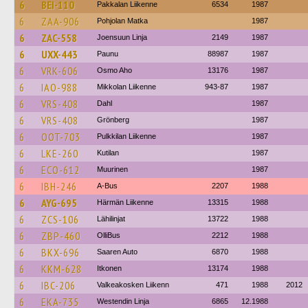
6
BEI-110
Pakkalan Liikenne
6534
1987
6
ZAA-906
Pohjolan Matka
1987
6
ZAC-558
Joensuun Linja
2149
1987
6
UXX-443
Paunu
88987
1987
6
VRK-606
Osmo Aho
13176
1987
6
IAO-988
Mikkolan Liikenne
943-87
1987
6
VRS-408
Dahl
1987
6
VRS-408
Grönberg
1987
6
OOT-703
Pulkkilan Liikenne
1987
6
LKE-260
Kutilan
1987
6
ECO-612
Muurinen
1987
6
IBH-246
A-Bus
2207
1988
6
AYG-695
Härmän Liikenne
13315
1988
6
ZCS-106
Lähilinjat
13722
1988
6
ZBP-460
OlliBus
2212
1988
6
BKX-696
Saaren Auto
6870
1988
6
KKM-628
Itkonen
13174
1988
6
IBC-206
Valkeakosken Liikenn
471
1988
2012
6
EKA-735
Westendin Linja
6865
12.1988