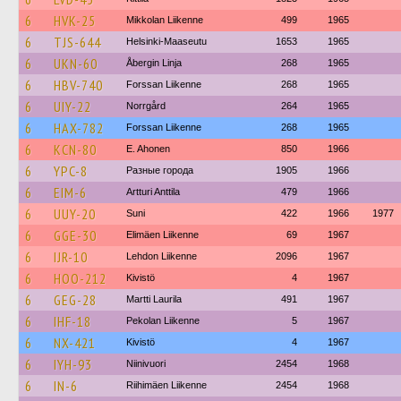
6
HVK-25
Mikkolan Liikenne
499
1965
6
TJS-644
Helsinki-Maaseutu
1653
1965
6
UKN-60
Åbergin Linja
268
1965
6
HBV-740
Forssan Liikenne
268
1965
6
UIY-22
Norrgård
264
1965
6
HAX-782
Forssan Liikenne
268
1965
6
KCN-80
E. Ahonen
850
1966
6
YPC-8
Разные города
1905
1966
6
EIM-6
Artturi Anttila
479
1966
6
UUY-20
Suni
422
1966
1977
6
GGE-30
Elimäen Liikenne
69
1967
6
IJR-10
Lehdon Liikenne
2096
1967
6
HOO-212
Kivistö
4
1967
6
GEG-28
Martti Laurila
491
1967
6
IHF-18
Pekolan Liikenne
5
1967
6
NX-421
Kivistö
4
1967
6
IYH-93
Niinivuori
2454
1968
6
IN-6
Riihimäen Liikenne
2454
1968