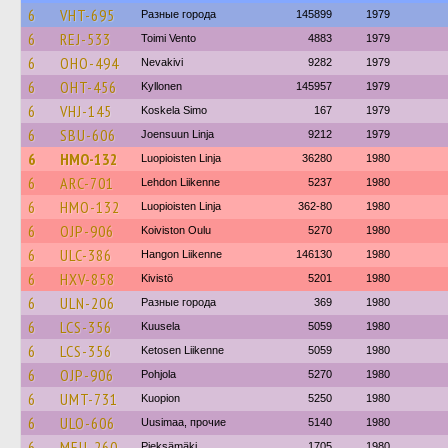
6
VHT-695
Разные города
145899
1979
6
REJ-533
Toimi Vento
4883
1979
6
OHO-494
Nevakivi
9282
1979
6
OHT-456
Kyllonen
145957
1979
6
VHJ-145
Koskela Simo
167
1979
6
SBU-606
Joensuun Linja
9212
1979
6
HMO-132
Luopioisten Linja
36280
1980
6
ARC-701
Lehdon Liikenne
5237
1980
6
HMO-132
Luopioisten Linja
362-80
1980
6
OJP-906
Koiviston Oulu
5270
1980
6
ULC-386
Hangon Liikenne
146130
1980
6
HXV-858
Kivistö
5201
1980
6
ULN-206
Разные города
369
1980
6
LCS-356
Kuusela
5059
1980
6
LCS-356
Ketosen Liikenne
5059
1980
6
OJP-906
Pohjola
5270
1980
6
UMT-731
Kuopion
5250
1980
6
ULO-606
Uusimaa, прочие
5140
1980
6
MEU-260
Pieksämäki
1705
1980