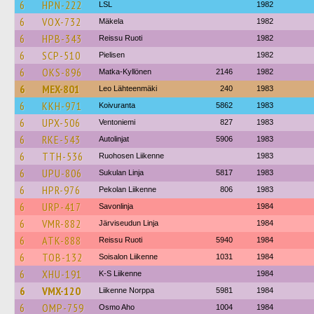
6
HPN-222
LSL
1982
6
VOX-732
Mäkela
1982
6
HPB-343
Reissu Ruoti
1982
6
SCP-510
Pielisen
1982
6
OKS-896
Matka-Kyllönen
2146
1982
6
MEX-801
Leo Lähteenmäki
240
1983
6
KKH-971
Koivuranta
5862
1983
6
UPX-506
Ventoniemi
827
1983
6
RKE-543
Autolinjat
5906
1983
6
TTH-536
Ruohosen Liikenne
1983
6
UPU-806
Sukulan Linja
5817
1983
6
HPR-976
Pekolan Liikenne
806
1983
6
URP-417
Savonlinja
1984
6
VMR-882
Järviseudun Linja
1984
6
ATK-888
Reissu Ruoti
5940
1984
6
TOB-132
Soisalon Liikenne
1031
1984
6
XHU-191
K-S Liikenne
1984
6
VMX-120
Liikenne Norppa
5981
1984
6
OMP-759
Osmo Aho
1004
1984