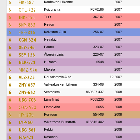
6
FIK-682
Kauhavan Liikenne
2007
6
OTL-722
Koivuranta
P070186
2007
6
JHK-556
TLO
367-07
2007
6
SNY-863
Revon
2007
6
ERF-816
Koiviston Oulu
256-07
2007
6
CGN-624
Nevakivi
2007
6
XEY-546
Paunu
323-07
2007
6
SBY-156
Åbergin Linja
220-07
2007
6
NLK-521
H.Ranta
6548
2007
6
MMZ-976
Mäkela
2007
6
VLZ-225
Rautalammin Auto
12.2007
6
ZNY-687
Valkeakosken Liikenn
334-08
2008
6
ZNY-632
Ventoniemi
860327 437
2008
6
UBG-706
Länsilinjat
P085230
2008
6
COA-550
Osmo Aho
6655
2008
6
FIY-209
Porvoon
554-08
2008
6
CYP-60
Wikströms Busstrafik
413315 402
2008
6
UBG-861
Pekki
2008
6
FJA-421
Kosonen
2008