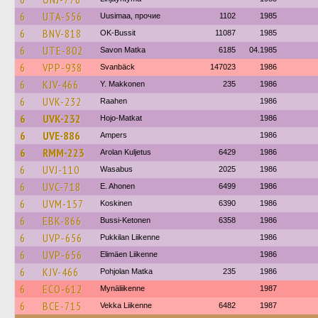
6
UTA-556
Uusimaa, прочие
1102
1985
6
BNV-818
OK-Bussit
11087
1985
6
UTE-802
Savon Matka
6185
04.1985
6
VPP-938
Svanbäck
147023
1986
6
KJV-466
Y. Makkonen
235
1986
6
UVK-232
Raahen
1986
6
UVK-232
Hojo-Matkat
1986
6
UVE-886
Ampers
1986
6
RMM-223
Arolan Kuljetus
6429
1986
6
UVJ-110
Wasabus
2025
1986
6
UVC-718
E. Ahonen
6499
1986
6
UVM-157
Koskinen
6390
1986
6
EBK-866
Bussi-Ketonen
6358
1986
6
UVP-656
Pukkilan Liikenne
1986
6
UVP-656
Elimäen Liikenne
1986
6
KJV-466
Pohjolan Matka
235
1986
6
ECO-612
Mynäliikenne
1987
6
BCE-715
Vekka Liikenne
6482
1987