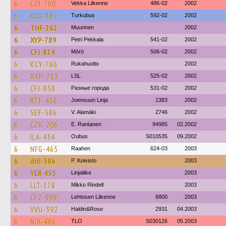
6
EZI-760
Vekka Liikenne
486-02
2002
6
KLU-167
Turkubus
592-02
2002
6
THF-262
Muurinen
2002
6
XYP-789
Petri Pekkala
541-02
2002
6
CFJ-814
Mörö
506-02
2002
6
KCY-766
Rukahuolto
2002
6
XYP-712
LSL
525-02
2002
6
CFJ-858
Разные города
531-02
2002
6
RTF-416
Joensuun Linja
1383
2002
6
SEF-586
V. Alamäki
2746
2002
6
CZK-206
E. Rantanen
94985
02.2002
6
ILA-434
Oubus
S010535
09.2002
6
NFG-465
Raahen
624-03
2003
6
AHI-386
P. Koivisto
2003
6
YER-435
Linjaliike
2003
6
LLT-178
Mikko Rindell
2003
6
CFZ-999
Lehtosen Liikenne
6800
2003
6
VVU-392
Haldin&Rose
2931
04.2003
6
NIX-486
TLO
S030126
05.2003