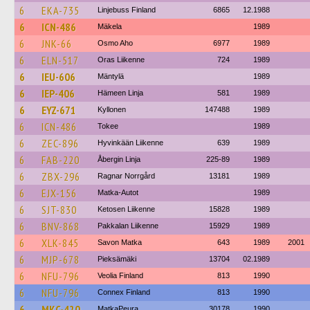
6
EKA-735
Linjebuss Finland
6865
12.1988
6
ICN-486
Mäkela
1989
6
JNK-66
Osmo Aho
6977
1989
6
ELN-517
Oras Liikenne
724
1989
6
IEU-606
Mäntylä
1989
6
IEP-406
Hämeen Linja
581
1989
6
EYZ-671
Kyllonen
147488
1989
6
ICN-486
Tokee
1989
6
ZEC-896
Hyvinkään Liikenne
639
1989
6
FAB-220
Åbergin Linja
225-89
1989
6
ZBX-296
Ragnar Norrgård
13181
1989
6
EJX-156
Matka-Autot
1989
6
SJT-830
Ketosen Liikenne
15828
1989
6
BNV-868
Pakkalan Liikenne
15929
1989
6
XLK-845
Savon Matka
643
1989
2001
6
MJP-678
Pieksämäki
13704
02.1989
6
NFU-796
Veolia Finland
813
1990
6
NFU-796
Connex Finland
813
1990
6
MKC-420
MatkaPeura
30178
1990