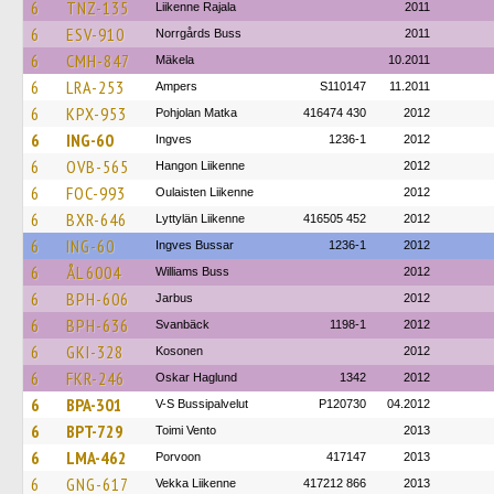
6
TNZ-135
Liikenne Rajala
2011
6
ESV-910
Norrgårds Buss
2011
6
CMH-847
Mäkela
10.2011
6
LRA-253
Ampers
S110147
11.2011
6
KPX-953
Pohjolan Matka
416474 430
2012
6
ING-60
Ingves
1236-1
2012
6
OVB-565
Hangon Liikenne
2012
6
FOC-993
Oulaisten Liikenne
2012
6
BXR-646
Lyttylän Liikenne
416505 452
2012
6
ING-60
Ingves Bussar
1236-1
2012
6
ÅL 6004
Williams Buss
2012
6
BPH-606
Jarbus
2012
6
BPH-636
Svanbäck
1198-1
2012
6
GKI-328
Kosonen
2012
6
FKR-246
Oskar Haglund
1342
2012
6
BPA-301
V-S Bussipalvelut
P120730
04.2012
6
BPT-729
Toimi Vento
2013
6
LMA-462
Porvoon
417147
2013
6
GNG-617
Vekka Liikenne
417212 866
2013