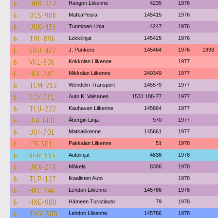
6
UHB-212
Hangon Liikenne
4235
1976
6
OCS-908
MatkaPeura
145415
1976
6
UHK-436
Tuomisen Linja
4247
1976
6
TRL-896
Lokkilinjat
145425
1976
6
SBU-422
J. Punkero
145464
1976
1993
6
VKL-806
Kokkolan Liikenne
1977
6
HJX-247
Mikkolan Liikenne
240349
1977
6
TLM-212
Wendelin Transport
145579
1977
6
RCV-731
Auto K. Vaisanen
1531 188-77
1977
6
TLU-222
Kauhavan Liikenne
145664
1977
6
UJA-600
Åbergin Linja
970
1977
6
UJH-701
Matkaliikenne
145661
1977
6
IFR-301
Pakkalan Liikenne
51
1978
6
REN-555
Autolinjat
4838
1978
6
UKX-278
Mäkela
8306
1978
6
TLP-127
Ikaalisten Auto
1978
6
HRC-246
Lehdon Liikenne
145786
1978
6
HXE-900
Hämeen Turistiauto
79
1978
6
TMV-300
Lehdon Liikenne
145786
1978