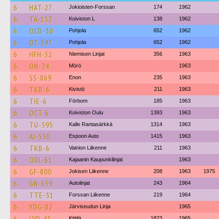
6
HAT-27
Jokioisten-Forssan
174
1962
6
TA-152
Koiviston L
138
1962
6
OCD-30
Pohjola
652
1962
6
OT-597
Pohjola
652
1962
6
HFH-32
Niemisen Linjat
356
1963
6
ON-24
Mörö
1963
6
SS-869
Enon
235
1963
6
TKB-6
Kivistö
211
1963
6
TIE-6
Förbom
185
1963
6
OCT-6
Koiviston Oulu
1393
1963
6
TU-595
Kalle Rantasärkkä
1314
1963
6
AI-550
Espoon Auto
1415
1963
6
TKB-6
Vainion Liikenne
211
1963
6
ODL-61
Kajaanin Kaupunkilinjat
1963
6
GF-800
Jokisen Liikenne
208
1963
1975
6
GN-659
Autolinjat
243
1964
6
TTE-51
Forssan Liikenne
219
1964
6
YDG-82
Järviseudun Linja
1965
6
LVD-45
Kittilä
1823
1965