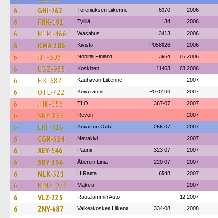
6
GHI-762
Toreniuksen Liikenne
6370
2006
6
FHK-191
Tyllilä
134
2006
6
MLM-466
Wasabus
3413
2006
6
KMA-206
Kivistö
P058026
2006
6
JJT-306
Nobina Finland
3664
06.2006
6
UBZ-935
Koskinen
11463
08.2006
6
FIK-682
Kauhavan Liikenne
2007
6
OTL-722
Koivuranta
P070186
2007
6
JHK-556
TLO
367-07
2007
6
SNY-863
Revon
2007
6
ERF-816
Koiviston Oulu
256-07
2007
6
CGN-624
Nevakivi
2007
6
XEY-546
Paunu
323-07
2007
6
SBY-156
Åbergin Linja
220-07
2007
6
NLK-521
H.Ranta
6548
2007
6
MMZ-976
Mäkela
2007
6
VLZ-225
Rautalammin Auto
12.2007
6
ZNY-687
Valkeakosken Liikenn
334-08
2008