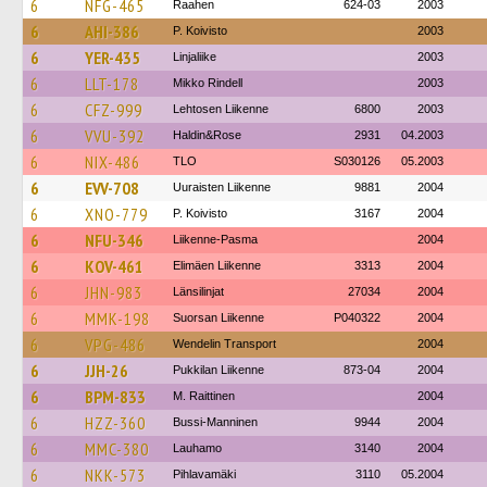
6
NFG-465
Raahen
624-03
2003
6
AHI-386
P. Koivisto
2003
6
YER-435
Linjaliike
2003
6
LLT-178
Mikko Rindell
2003
6
CFZ-999
Lehtosen Liikenne
6800
2003
6
VVU-392
Haldin&Rose
2931
04.2003
6
NIX-486
TLO
S030126
05.2003
6
EVV-708
Uuraisten Liikenne
9881
2004
6
XNO-779
P. Koivisto
3167
2004
6
NFU-346
Liikenne-Pasma
2004
6
KOV-461
Elimäen Liikenne
3313
2004
6
JHN-983
Länsilinjat
27034
2004
6
MMK-198
Suorsan Liikenne
P040322
2004
6
VPG-486
Wendelin Transport
2004
6
JJH-26
Pukkilan Liikenne
873-04
2004
6
BPM-833
M. Raittinen
2004
6
HZZ-360
Bussi-Manninen
9944
2004
6
MMC-380
Lauhamo
3140
2004
6
NKK-573
Pihlavamäki
3110
05.2004