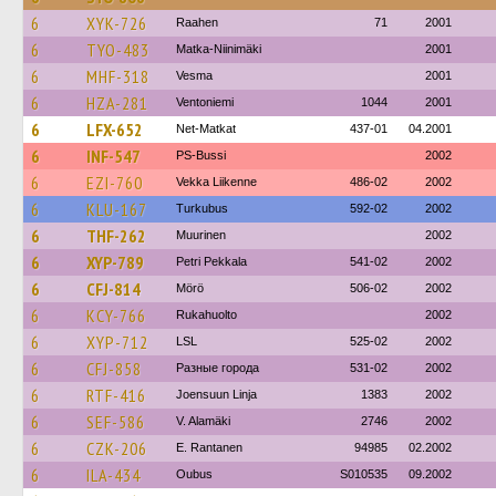
6
XYK-726
Raahen
71
2001
6
TYO-483
Matka-Niinimäki
2001
6
MHF-318
Vesma
2001
6
HZA-281
Ventoniemi
1044
2001
6
LFX-652
Net-Matkat
437-01
04.2001
6
INF-547
PS-Bussi
2002
6
EZI-760
Vekka Liikenne
486-02
2002
6
KLU-167
Turkubus
592-02
2002
6
THF-262
Muurinen
2002
6
XYP-789
Petri Pekkala
541-02
2002
6
CFJ-814
Mörö
506-02
2002
6
KCY-766
Rukahuolto
2002
6
XYP-712
LSL
525-02
2002
6
CFJ-858
Разные города
531-02
2002
6
RTF-416
Joensuun Linja
1383
2002
6
SEF-586
V. Alamäki
2746
2002
6
CZK-206
E. Rantanen
94985
02.2002
6
ILA-434
Oubus
S010535
09.2002