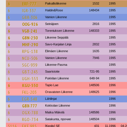
6
ERF-777
Paikallisliikenne
1532
1995
6
IGR-337
Haldin&Rose
148434
1995
6
GBR-306
Vainion Liikenne
1995
6
OOG-926
Seinäjoen
2816
1995
6
VGB-241
Toreniuksen Liikenne
148333
1995
6
GBN-250
Liikenne Seppälä
1995
6
MHF-290
Savo-Karjalan Linja
2832
1995
6
RPG-138
Elimäen Liikenne
1635
1995
6
NCU-506
Vainion Liikenne
7946
1995
6
SGC-939
Liikenne-Pasma
1995
6
GBT-245
Saaristotie
721-95
1995
6
UGH-553
Pukkilan Liikenne
648-94
1995
6
KGU-550
Tapio Lae
148506
1996
6
FKL-203
Oravaisten Liikenne
148625
1996
6
EGR-548
Lähilinjat
1996
6
GBX-777
Kokkolan Liikenne
1996
6
OGX-788
Matka Mäkelä
148586
1996
6
RGO-734
Satakunta, прочие
148504
1996
5116
EKE 985
[Keolis] SE
431
11.1996
04.