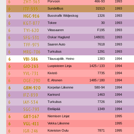
6
ZHT-363
Porvoon
466-93
1993
6
ITF-355
Sundellbus
31513
1993
6
HGC-916
Busstrafik Widjeskog
1326
1993
6
KGT-877
Tokee
30
1993
6
TYI-620
Viitasaaren
F195
1993
6
SFG-531
Oskar Haglund
148031
1993
6
TFF-975
Saaren Auto
7618
1993
6
MRG-706
Turkubus
1291
1993
6
VBI-386
Tilausajoliik. Heino
1383
1994
6
GIO-263
Luopioisten Linja
1425 / 133
1994
6
YVL-731
Kivistö
7735
1994
6
OGE-290
E. Ahonen
1485 / 180
1994
6
GBM-920
Korpelan Liikenne
580-94
1994
6
IFZ-859
Karinord
1463
1994
6
IAY-534
Turkubus
7726
1994
6
SGC-793
Eteläpää
1349
1994
6
GBT-167
Niemisen Linjat
1995
6
VGL-411
Vekka Liikenne
1995
6
IGR-246
Koiviston Oulu
7871
1995