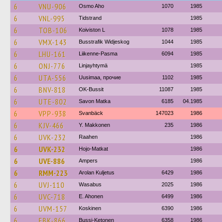
6
VNU-906
Osmo Aho
1070
1985
6
VNL-995
Tidstrand
1985
6
TOB-106
Koiviston L
1078
1985
6
VMX-143
Busstrafik Widjeskog
1044
1985
6
LHU-161
Liikenne-Pasma
6094
1985
6
ONJ-776
Linjayhtymä
1985
6
UTA-556
Uusimaa, прочие
1102
1985
6
BNV-818
OK-Bussit
11087
1985
6
UTE-802
Savon Matka
6185
04.1985
6
VPP-938
Svanbäck
147023
1986
6
KJV-466
Y. Makkonen
235
1986
6
UVK-232
Raahen
1986
6
UVK-232
Hojo-Matkat
1986
6
UVE-886
Ampers
1986
6
RMM-223
Arolan Kuljetus
6429
1986
6
UVJ-110
Wasabus
2025
1986
6
UVC-718
E. Ahonen
6499
1986
6
UVM-157
Koskinen
6390
1986
6
EBK-866
Bussi-Ketonen
6358
1986