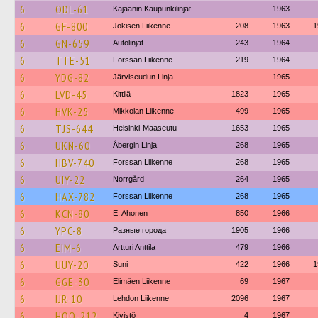
6
ODL-61
Kajaanin Kaupunkilinjat
1963
6
GF-800
Jokisen Liikenne
208
1963
1
6
GN-659
Autolinjat
243
1964
6
TTE-51
Forssan Liikenne
219
1964
6
YDG-82
Järviseudun Linja
1965
6
LVD-45
Kittilä
1823
1965
6
HVK-25
Mikkolan Liikenne
499
1965
6
TJS-644
Helsinki-Maaseutu
1653
1965
6
UKN-60
Åbergin Linja
268
1965
6
HBV-740
Forssan Liikenne
268
1965
6
UIY-22
Norrgård
264
1965
6
HAX-782
Forssan Liikenne
268
1965
6
KCN-80
E. Ahonen
850
1966
6
YPC-8
Разные города
1905
1966
6
EIM-6
Artturi Anttila
479
1966
6
UUY-20
Suni
422
1966
1
6
GGE-30
Elimäen Liikenne
69
1967
6
IJR-10
Lehdon Liikenne
2096
1967
6
HOO-212
Kivistö
4
1967