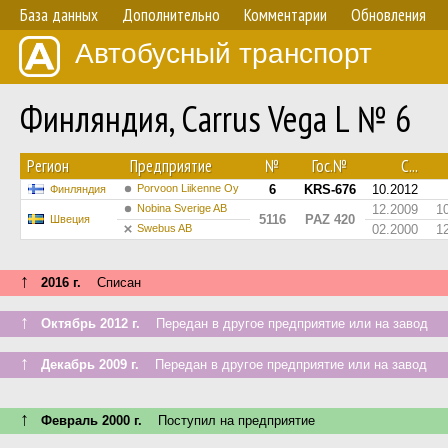
База данных
Дополнительно
Комментарии
Обновления
Автобусный транспорт
Финляндия, Carrus Vega L № 6
Регион
Предприятие
№
Гос.№
С...
Porvoon Liikenne Oy
6
KRS-676
10.2012
Финляндия
Nobina Sverige AB
12.2009
1
5116
PAZ 420
Швеция
Swebus AB
02.2000
1
↑
2016 г.
Списан
↑
Октябрь 2012 г.
Передан в другое предприятие или на завод
↑
Декабрь 2009 г.
Передан в другое предприятие или на завод
↑
Февраль 2000 г.
Поступил на предприятие