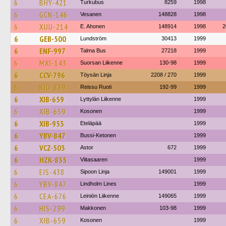
6
BHY-421
Turkubus
8259
1998
6
GCN-146
Vesanen
148828
1998
6
XUU-214
E. Ahonen
148914
1998
2
6
GEB-500
Lundström
30413
1999
6
ENF-997
Talma Bus
27218
1999
6
MXI-143
Suorsan Liikenne
130-98
1999
6
CCV-796
Töysän Linja
2208 / 270
1999
6
KIU-839
Reissu Ruoti
192-99
1999
6
XIB-659
Lyttylän Liikenne
1999
6
XIB-659
Kosonen
1999
6
XIB-953
Eteläpää
1999
6
YBV-847
Bussi-Ketonen
1999
6
VCZ-503
Astor
672
1999
6
HZK-835
Viitasaaren
1999
6
EIS-438
Sipoon Linja
149001
1999
6
YBV-847
Lindholm Lines
1999
6
CEA-676
Leiniön Liikenne
149065
1999
6
HIS-299
Makkonen
103-98
1999
6
XIB-659
Kosonen
1999