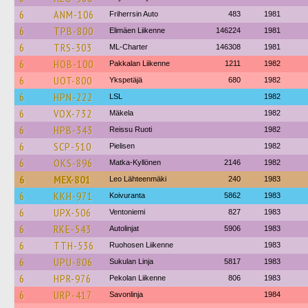
6
ANM-106
Friherrsin Auto
483
1981
6
TPB-800
Elimäen Liikenne
146224
1981
6
TRS-303
ML-Charter
146308
1981
6
HOB-100
Pakkalan Liikenne
1211
1982
6
UOT-800
Ykspetäjä
680
1982
6
HPN-222
LSL
1982
6
VOX-732
Mäkela
1982
6
HPB-343
Reissu Ruoti
1982
6
SCP-510
Pielisen
1982
6
OKS-896
Matka-Kyllönen
2146
1982
6
MEX-801
Leo Lähteenmäki
240
1983
6
KKH-971
Koivuranta
5862
1983
6
UPX-506
Ventoniemi
827
1983
6
RKE-543
Autolinjat
5906
1983
6
TTH-536
Ruohosen Liikenne
1983
6
UPU-806
Sukulan Linja
5817
1983
6
HPR-976
Pekolan Liikenne
806
1983
6
URP-417
Savonlinja
1984