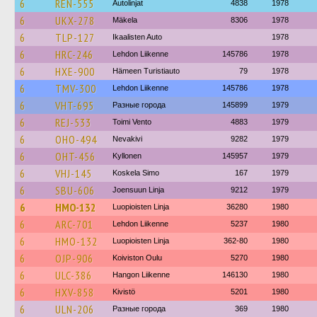
6
REN-555
Autolinjat
4838
1978
6
UKX-278
Mäkela
8306
1978
6
TLP-127
Ikaalisten Auto
1978
6
HRC-246
Lehdon Liikenne
145786
1978
6
HXE-900
Hämeen Turistiauto
79
1978
6
TMV-300
Lehdon Liikenne
145786
1978
6
VHT-695
Разные города
145899
1979
6
REJ-533
Toimi Vento
4883
1979
6
OHO-494
Nevakivi
9282
1979
6
OHT-456
Kyllonen
145957
1979
6
VHJ-145
Koskela Simo
167
1979
6
SBU-606
Joensuun Linja
9212
1979
6
HMO-132
Luopioisten Linja
36280
1980
6
ARC-701
Lehdon Liikenne
5237
1980
6
HMO-132
Luopioisten Linja
362-80
1980
6
OJP-906
Koiviston Oulu
5270
1980
6
ULC-386
Hangon Liikenne
146130
1980
6
HXV-858
Kivistö
5201
1980
6
ULN-206
Разные города
369
1980