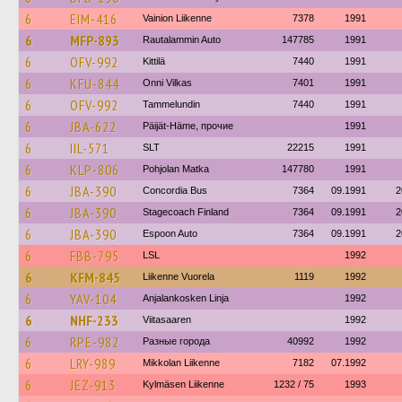
6
EIM-416
Vainion Liikenne
7378
1991
6
MFP-893
Rautalammin Auto
147785
1991
6
OFV-992
Kittilä
7440
1991
6
KFU-844
Onni Vilkas
7401
1991
6
OFV-992
Tammelundin
7440
1991
6
JBA-622
Päijät-Häme, прочие
1991
6
IIL-571
SLT
22215
1991
6
KLP-806
Pohjolan Matka
147780
1991
6
JBA-390
Concordia Bus
7364
09.1991
2
6
JBA-390
Stagecoach Finland
7364
09.1991
2
6
JBA-390
Espoon Auto
7364
09.1991
2
6
FBB-795
LSL
1992
6
KFM-845
Liikenne Vuorela
1119
1992
6
YAV-104
Anjalankosken Linja
1992
6
NHF-233
Viitasaaren
1992
6
RPE-982
Разные города
40992
1992
6
LRY-989
Mikkolan Liikenne
7182
07.1992
6
JEZ-913
Kylmäsen Liikenne
1232 / 75
1993