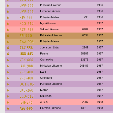
6
UVP-656
Pukkilan Liikenne
1986
6
UVP-656
Elimäen Liikenne
1986
6
KJV-466
Pohjolan Matka
235
1986
6
ECO-612
Mynäliikenne
1987
6
BCE-715
Vekka Liikenne
6482
1987
6
BEI-110
Pakkalan Liikenne
6534
1987
6
ZAA-906
Pohjolan Matka
1987
6
ZAC-558
Joensuun Linja
2149
1987
6
UXX-443
Paunu
88987
1987
6
VRK-606
Osmo Aho
13176
1987
6
IAO-988
Mikkolan Liikenne
943-87
1987
6
VRS-408
Dahl
1987
6
VRS-408
Grönberg
1987
6
OOT-703
Pulkkilan Liikenne
1987
6
LKE-260
Kutilan
1987
6
ECO-612
Muurinen
1987
6
IBH-246
A-Bus
2207
1988
6
AYG-695
Härmän Liikenne
13315
1988