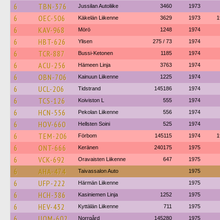
6
TBN-376
Jussilan Autoliike
3460
1973
6
OEC-506
Käkelän Liikenne
3629
1973
1
6
KAV-968
Mörö
1248
1974
6
HBT-626
Ylisen
275 / 73
1974
6
TCR-887
Bussi-Ketonen
1185
1974
6
ACU-256
Hämeen Linja
3763
1974
6
OBN-706
Kainuun Liikenne
1225
1974
6
UCL-206
Tidstrand
145186
1974
6
TCS-126
Koiviston L
555
1974
6
HCN-556
Pekolan Liikenne
556
1974
6
HOV-660
Hellsten Soini
525
1974
6
TEM-206
Förbom
145115
1974
1
6
ONT-666
Keränen
240175
1975
6
VCK-692
Oravaisten Liikenne
647
1975
6
AHA-474
Taivassalon Auto
1975
6
UFP-222
Härmän Liikenne
1975
6
HCH-386
Kasiniemen Linja
1252
1975
6
HEV-432
Kyttälän Liikenne
711
1975
6
UOM-602
Norrgård
145280
1975