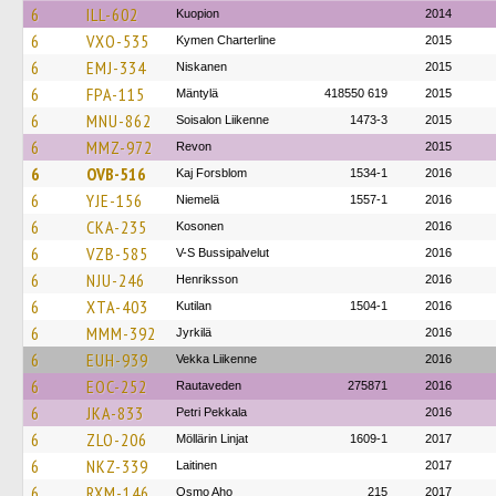
6
ILL-602
Kuopion
2014
6
VXO-535
Kymen Charterline
2015
6
EMJ-334
Niskanen
2015
6
FPA-115
Mäntylä
418550 619
2015
6
MNU-862
Soisalon Liikenne
1473-3
2015
6
MMZ-972
Revon
2015
6
OVB-516
Kaj Forsblom
1534-1
2016
6
YJE-156
Niemelä
1557-1
2016
6
CKA-235
Kosonen
2016
6
VZB-585
V-S Bussipalvelut
2016
6
NJU-246
Henriksson
2016
6
XTA-403
Kutilan
1504-1
2016
6
MMM-392
Jyrkilä
2016
6
EUH-939
Vekka Liikenne
2016
6
EOC-252
Rautaveden
275871
2016
6
JKA-833
Petri Pekkala
2016
6
ZLO-206
Möllärin Linjat
1609-1
2017
6
NKZ-339
Laitinen
2017
6
RXM-146
Osmo Aho
215
2017