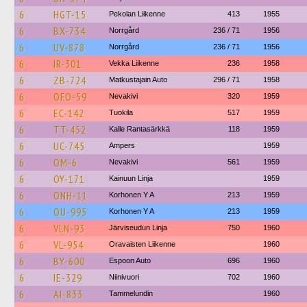
6
HGT-15
Pekolan Liikenne
413
1955
6
BX-734
Norrgård
236 / 71
1956
6
UV-878
Norrgård
236 / 71
1956
6
IR-301
Vekka Liikenne
236
1958
6
ZB-724
Matkustajain Auto
296 / 71
1958
6
OFO-59
Nevakivi
320
1959
6
EC-142
Tuokila
517
1959
6
TT-452
Kalle Rantasärkkä
118
1959
6
UC-745
Ampers
1959
6
OM-6
Nevakivi
561
1959
6
OY-171
Kainuun Linja
1959
6
ONH-11
Korhonen Y A
213
1959
6
OU-995
Korhonen Y A
213
1959
6
VLN-93
Järviseudun Linja
750
1960
6
VL-954
Oravaisten Liikenne
1960
6
BY-600
Espoon Auto
696
1960
6
IE-329
Niinivuori
702
1960
6
AI-833
Tammelundin
1960