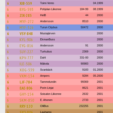
6
XIB-539
Toimi Vento
04.1999
6
BYG-593
Pohjolan Liikenne
184-99
08.1999
6
ZIX-283
HelB
44
2000
6
MYF-272
Andersson
8510
2000
6
MYF-526
Turun Citybus
50472
2000
6
VSY-848
Mustajärven
2000
6
KYL-906
EkmanBuss
2000
6
EYG-816
Andersson
91
2000
6
SUY-227
Turkubus
2369
2000
6
KPV-777
Dahl
331-00
2000
6
ILE-506
Mäkela
90983
2000
6
XOG-539
Svanbäck
9183
01.2000
6
VXM-134
Ampers
9284
05.2000
6
LJF-784
Tammelundin
99369
2001
6
EAE-806
Porin Linjat
8621
2001
6
GHY-154
Soisalon Liikenne
2632
2001
6
SKM-850
E. Ahonen
2733
2001
6
RRY-120
OlliBus
232255
2001
6
SYO-806
Lauhamo
2001