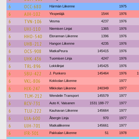
6
OCC-680
Härmän Liikenne
1975
6
AJH-102
Ykspetäjä
1544
1976
6
TVN-106
Vesma
4237
1976
6
UHJ-110
Niemisen Linjat
1365
1976
6
HHO-540
Elorannan Liikenne
1396
1976
6
UHB-212
Hangon Liikenne
4235
1976
6
OCS-908
MatkaPeura
145415
1976
6
UHK-436
Tuomisen Linja
4247
1976
6
TRL-896
Lokkilinjat
145425
1976
6
SBU-422
J. Punkero
145464
1976
1
6
VKL-806
Kokkolan Liikenne
1977
6
HJX-247
Mikkolan Liikenne
240349
1977
6
TLM-212
Wendelin Transport
145579
1977
6
RCV-731
Auto K. Vaisanen
1531 188-77
1977
6
TLU-222
Kauhavan Liikenne
145664
1977
6
UJA-600
Åbergin Linja
970
1977
6
UJH-701
Matkaliikenne
145661
1977
6
IFR-301
Pakkalan Liikenne
51
1978