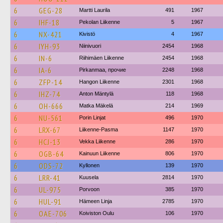
6
GEG-28
Martti Laurila
491
1967
6
IHF-18
Pekolan Liikenne
5
1967
6
NX-421
Kivistö
4
1967
6
IYH-93
Niinivuori
2454
1968
6
IN-6
Riihimäen Liikenne
2454
1968
6
IA-6
Pirkanmaa, прочие
2248
1968
6
ZFP-14
Hangon Liikenne
2301
1968
6
IHZ-74
Anton Mäntylä
118
1968
6
OH-666
Matka Mäkelä
214
1969
6
NU-561
Porin Linjat
496
1970
6
LRX-67
Liikenne-Pasma
1147
1970
6
HCJ-13
Vekka Liikenne
286
1970
6
OGB-64
Kainuun Liikenne
806
1970
6
ODS-72
Kyllonen
139
1970
6
LRR-41
Kuusela
2814
1970
6
UL-975
Porvoon
385
1970
6
HUL-91
Hämeen Linja
2785
1970
6
OAE-706
Koiviston Oulu
106
1970