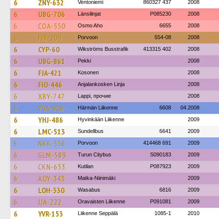
6
ZNY-632
Ventoniemi
860327 437
2008
6
UBG-706
Länsilinjat
P085230
2008
6
COA-550
Osmo Aho
6655
2008
6
FIY-209
Porvoon
554-08
2008
6
CYP-60
Wikströms Busstrafik
413315 402
2008
6
UBG-861
Pekki
2008
6
FJA-421
Kosonen
2008
6
FIO-446
Anjalankosken Linja
2008
6
XBY-747
Lappi, прочие
2008
6
VVA-906
Härmän Liikenne
6608
04.2008
6
YHJ-486
Hyvinkään Liikenne
2009
6
LMC-513
Sundellbus
6641
2009
6
NKK-556
Porvoon
414468 691
2009
6
GLM-589
Turun Citybus
S090183
2009
6
CKN-633
Kutilan
P087923
2009
6
AOY-343
Matka-Niinimäki
2009
6
LOH-330
Wasabus
6816
2009
6
JJA-222
Oravaisten Liikenne
P091081
2009
6
YVR-153
Liikenne Seppälä
1085-1
2010