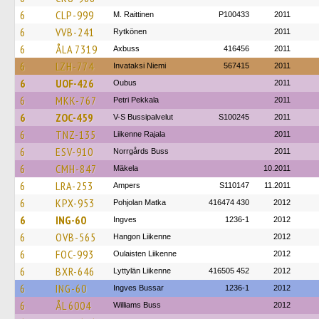
6
CLP-999
M. Raittinen
P100433
2011
6
VVB-241
Rytkönen
2011
6
ÅLA 7319
Axbuss
416456
2011
6
LZH-774
Invataksi Niemi
567415
2011
6
UOF-426
Oubus
2011
6
MKK-767
Petri Pekkala
2011
6
ZOC-459
V-S Bussipalvelut
S100245
2011
6
TNZ-135
Liikenne Rajala
2011
6
ESV-910
Norrgårds Buss
2011
6
CMH-847
Mäkela
10.2011
6
LRA-253
Ampers
S110147
11.2011
6
KPX-953
Pohjolan Matka
416474 430
2012
6
ING-60
Ingves
1236-1
2012
6
OVB-565
Hangon Liikenne
2012
6
FOC-993
Oulaisten Liikenne
2012
6
BXR-646
Lyttylän Liikenne
416505 452
2012
6
ING-60
Ingves Bussar
1236-1
2012
6
ÅL 6004
Williams Buss
2012