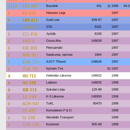
5116
EKE 985
Busslink
431
11.1996
04.
6
KIJ-836
Hämeen Linja
1997
6
GBV-812
Gold Line
839-97
1997
6
LIC-829
STA
8181
1997
6
CCL-856
Jyrkilä
8190
1997
6
AHO-6
Osmo Aho
148639
1997
6
KIB-801
Pieksämäki
1997
6
NBR-967
Satakunta, прочие
1804
1997
6
BGN-255
SJOY TRavel
148639
1997
6
ZGX-797
Nyholm Tmi
02.1997
6
HIJ-711
Heikkilän Liikenne
148832
1998
6
HIJ-598
Laitinen
148835
1998
6
XIB-355
Sukulan Linja
129-98
1998
6
SIL-549
K-S Liikenne
148959
1998
6
NCM-947
TuKL
90470
1998
6
IIS-493
Komulainen P & O
1998
6
IIJ-190
Wendelin Transport
1998
6
CCM-149
Koskinen
905-98
1998