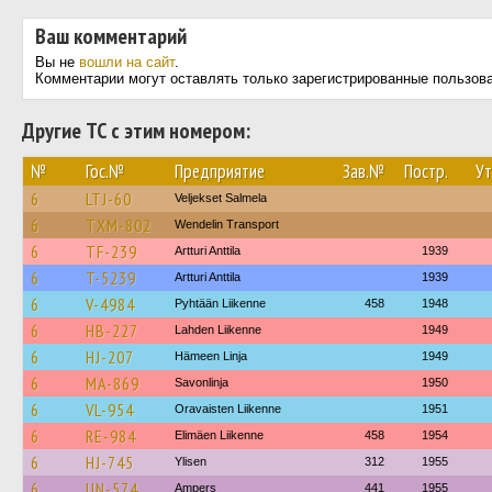
Ваш комментарий
Вы не
вошли на сайт
.
Комментарии могут оставлять только зарегистрированные пользов
Другие ТС с этим номером:
№
Гос.№
Предприятие
Зав.№
Постр.
Ут
6
LTJ-60
Veljekset Salmela
6
TXM-802
Wendelin Transport
6
TF-239
Artturi Anttila
1939
6
T-5239
Artturi Anttila
1939
6
V-4984
Pyhtään Liikenne
458
1948
6
HB-227
Lahden Liikenne
1949
6
HJ-207
Hämeen Linja
1949
6
MA-869
Savonlinja
1950
6
VL-954
Oravaisten Liikenne
1951
6
RE-984
Elimäen Liikenne
458
1954
6
HJ-745
Ylisen
312
1955
6
UN-574
Ampers
441
1955