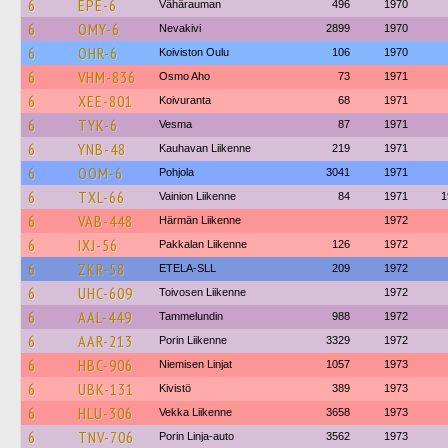
6
EPE-6
Vähärauman
496
1970
6
OMY-6
Nevakivi
2899
1970
6
OHR-6
Koiviston Oulu
106
1970
6
VHM-836
Osmo Aho
73
1971
6
XEE-801
Koivuranta
68
1971
6
TYK-6
Vesma
87
1971
6
YNB-48
Kauhavan Liikenne
219
1971
6
OOM-6
Pohjola
3041
1971
6
TXL-66
Vainion Liikenne
84
1971
1
6
VAB-448
Härmän Liikenne
1972
6
IXJ-56
Pakkalan Liikenne
126
1972
6
ZKR-58
ETELA-SLL
209
1972
6
UHC-609
Toivosen Liikenne
1972
6
AAL-449
Tammelundin
988
1972
6
AAR-213
Porin Liikenne
3329
1972
6
HBC-906
Niemisen Linjat
1057
1973
6
UBK-131
Kivistö
389
1973
6
HLU-306
Vekka Liikenne
3658
1973
6
TNV-706
Porin Linja-auto
3562
1973