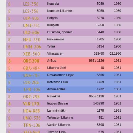
6
LCS-356
Kuusela
5059
1980
6
LCS-356
Ketosen Liikenne
5059
1980
6
OJP-906
Pohjola
5270
1980
6
UMT-731
Kuopion
5250
1980
6
ULO-606
Uusimaa, прочие
5140
1980
6
MEU-260
Pieksämäki
1705
1980
6
UMM-206
Tyllilä
5134
1980
6
XEB-360
Viitasaaren
329-80
02.1980
6
OKC-298
A-Bus
966 / 1126
1981
6
GBA-484
Liikenne Joki
10
1981
6
UOA-717
Rovaniemen Linjat
5366
1981
6
OJX-206
Koiviston Oulu
1769
1981
6
TPB-306
Artturi Anttila
1732
1981
6
OKC-298
Nevakivi
966 / 1126
1981
6
VLK-170
Ingves Bussar
146290
1981
6
HOA-888
Lamminmäki
1178
1981
6
UMO-336
Toivosen Liikenne
511
1981
6
TPN-106
Vainion Liikenne
5398
1981
6
XEO-960
Töysän Linja
575
1981