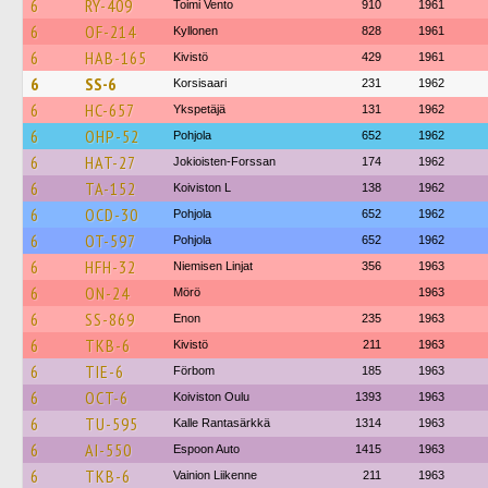
6
RY-409
Toimi Vento
910
1961
6
OF-214
Kyllonen
828
1961
6
HAB-165
Kivistö
429
1961
6
SS-6
Korsisaari
231
1962
6
HC-657
Ykspetäjä
131
1962
6
OHP-52
Pohjola
652
1962
6
HAT-27
Jokioisten-Forssan
174
1962
6
TA-152
Koiviston L
138
1962
6
OCD-30
Pohjola
652
1962
6
OT-597
Pohjola
652
1962
6
HFH-32
Niemisen Linjat
356
1963
6
ON-24
Mörö
1963
6
SS-869
Enon
235
1963
6
TKB-6
Kivistö
211
1963
6
TIE-6
Förbom
185
1963
6
OCT-6
Koiviston Oulu
1393
1963
6
TU-595
Kalle Rantasärkkä
1314
1963
6
AI-550
Espoon Auto
1415
1963
6
TKB-6
Vainion Liikenne
211
1963