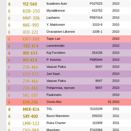
6
YIZ-560
Ikaalisten Auto
P107023
2010
6
BOB-250
Mynäliikenne
415752
2010
6
MNP-306
Lauhamo
P097414
2010
6
NNE-993
Y. Makkonen
1010-6
2010
6
IOO-221
Oravaisten Liikenne
1036-1
2010
6
KMT-888
Tapio Lae
2010
6
TRZ-474
Lamminmäki
2010
6
XVE-635
Kaj Forsblom
254156
2010
6
VVJ-424
P. Koivisto
P085944
2010
6
ZJH-466
Vaasan Paika
9047
2010
6
YVO-875
Jari Kaari
2010
6
ZJH-466
Vaasan Paika
9047
2010
6
ZJH-466
Pohjanmaa, прочие
9047
2010
6
SKL-107
Paakinaho
2010
6
KPA-206
Osmo Aho
01.2010
6
MKK-826
TKL
S110109
2011
6
SXY-400
Bussi-Manninen
255032
2011
6
LMN-122
Ruka Charter
111909
2011
6
CKU-968
Muurinen
P110364
2011