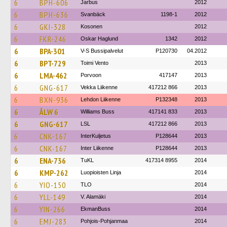
6
BPH-606
Jarbus
2012
6
BPH-636
Svanbäck
1198-1
2012
6
GKI-328
Kosonen
2012
6
FKR-246
Oskar Haglund
1342
2012
6
BPA-301
V-S Bussipalvelut
P120730
04.2012
6
BPT-729
Toimi Vento
2013
6
LMA-462
Porvoon
417147
2013
6
GNG-617
Vekka Liikenne
417212 866
2013
6
BXN-936
Lehdon Liikenne
P132348
2013
6
ÅLW 6
Williams Buss
417141 833
2013
6
GNG-617
LSL
417212 866
2013
6
CNK-167
InterKuljetus
P128644
2013
6
CNK-167
Inter Liikenne
P128644
2013
6
ENA-736
TuKL
417314 8955
2014
6
KMP-262
Luopioisten Linja
2014
6
YIO-150
TLO
2014
6
YLL-149
V. Alamäki
2014
6
YIN-266
EkmanBuss
2014
6
EMJ-283
Pohjois-Pohjanmaa
2014