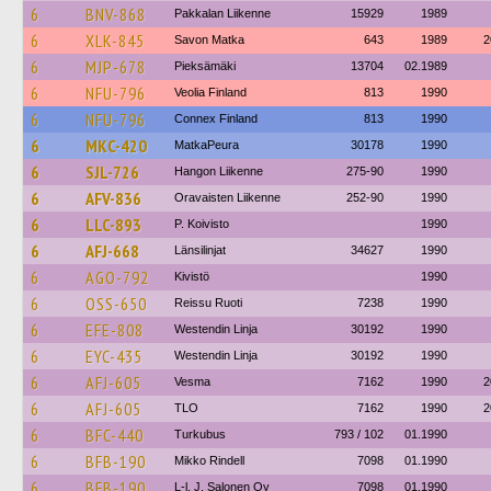
6
BNV-868
Pakkalan Liikenne
15929
1989
6
XLK-845
Savon Matka
643
1989
2
6
MJP-678
Pieksämäki
13704
02.1989
6
NFU-796
Veolia Finland
813
1990
6
NFU-796
Connex Finland
813
1990
6
MKC-420
MatkaPeura
30178
1990
6
SJL-726
Hangon Liikenne
275-90
1990
6
AFV-836
Oravaisten Liikenne
252-90
1990
6
LLC-893
P. Koivisto
1990
6
AFJ-668
Länsilinjat
34627
1990
6
AGO-792
Kivistö
1990
6
OSS-650
Reissu Ruoti
7238
1990
6
EFE-808
Westendin Linja
30192
1990
6
EYC-435
Westendin Linja
30192
1990
6
AFJ-605
Vesma
7162
1990
2
6
AFJ-605
TLO
7162
1990
2
6
BFC-440
Turkubus
793 / 102
01.1990
6
BFB-190
Mikko Rindell
7098
01.1990
6
BFB-190
L-l. J. Salonen Oy
7098
01.1990