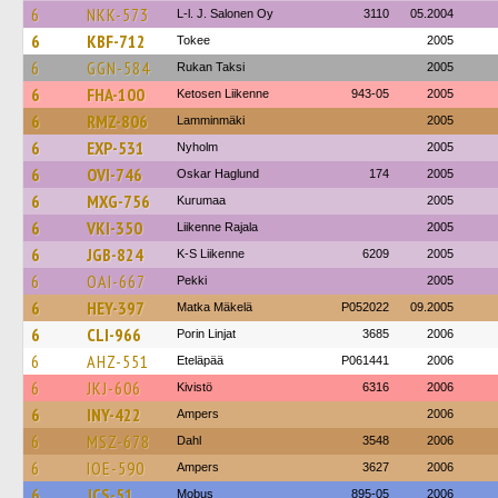
6
NKK-573
L-l. J. Salonen Oy
3110
05.2004
6
KBF-712
Tokee
2005
6
GGN-584
Rukan Taksi
2005
6
FHA-100
Ketosen Liikenne
943-05
2005
6
RMZ-806
Lamminmäki
2005
6
EXP-531
Nyholm
2005
6
OVI-746
Oskar Haglund
174
2005
6
MXG-756
Kurumaa
2005
6
VKI-350
Liikenne Rajala
2005
6
JGB-824
K-S Liikenne
6209
2005
6
OAI-667
Pekki
2005
6
HEY-397
Matka Mäkelä
P052022
09.2005
6
CLI-966
Porin Linjat
3685
2006
6
AHZ-551
Eteläpää
P061441
2006
6
JKJ-606
Kivistö
6316
2006
6
INY-422
Ampers
2006
6
MSZ-678
Dahl
3548
2006
6
IOE-590
Ampers
3627
2006
6
JCS-51
Mobus
895-05
2006