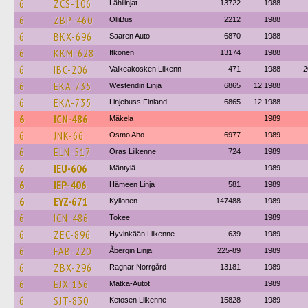
6
ZCS-106
Lähilinjat
13722
1988
6
ZBP-460
OlliBus
2212
1988
6
BKX-696
Saaren Auto
6870
1988
6
KKM-628
Itkonen
13174
1988
6
IBC-206
Valkeakosken Liikenn
471
1988
2
6
EKA-735
Westendin Linja
6865
12.1988
6
EKA-735
Linjebuss Finland
6865
12.1988
6
ICN-486
Mäkela
1989
6
JNK-66
Osmo Aho
6977
1989
6
ELN-517
Oras Liikenne
724
1989
6
IEU-606
Mäntylä
1989
6
IEP-406
Hämeen Linja
581
1989
6
EYZ-671
Kyllonen
147488
1989
6
ICN-486
Tokee
1989
6
ZEC-896
Hyvinkään Liikenne
639
1989
6
FAB-220
Åbergin Linja
225-89
1989
6
ZBX-296
Ragnar Norrgård
13181
1989
6
EJX-156
Matka-Autot
1989
6
SJT-830
Ketosen Liikenne
15828
1989