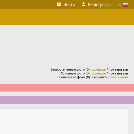
Войти
Регистрация
Второстепенные фото (0):
скрывать
/
показывать
Условные фото (0):
скрывать
/
показывать
Технические фото (0):
скрывать
/
показывать