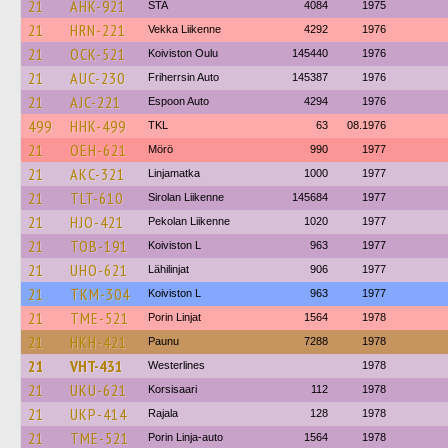
21
AHK-921
STA
4084
1975
21
HRN-221
Vekka Liikenne
4292
1976
21
OCK-521
Koiviston Oulu
145440
1976
21
AUC-230
Friherrsin Auto
145387
1976
21
AJC-221
Espoon Auto
4294
1976
499
HHK-499
TKL
63
08.1976
21
OEH-621
Mörö
990
1977
21
AKC-321
Linjamatka
1000
1977
21
TLT-610
Sirolan Liikenne
145684
1977
21
HJO-421
Pekolan Liikenne
1020
1977
21
TOB-191
Koiviston L
963
1977
21
UHO-621
Lähilinjat
906
1977
21
TKM-304
Koiviston L
963
1977
21
TME-521
Porin Linjat
1564
1978
21
HKH-421
Paunu
7288
1978
21
VHT-431
Westerlines
1978
21
UKU-621
Korsisaari
112
1978
21
UKP-414
Rajala
128
1978
21
TME-521
Porin Linja-auto
1564
1978