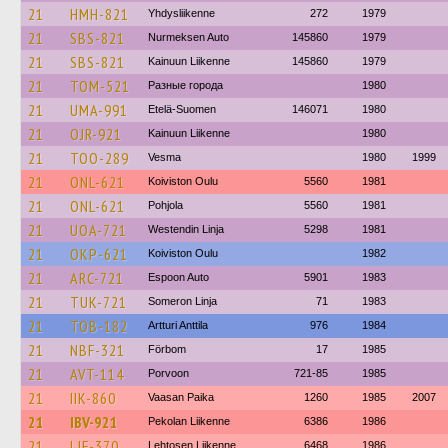
21
HMH-821
Yhdysliikenne
272
1979
21
SBS-821
Nurmeksen Auto
145860
1979
21
SBS-821
Kainuun Liikenne
145860
1979
21
TOM-521
Разные города
1980
21
UMA-991
Etelä-Suomen
146071
1980
21
OJR-921
Kainuun Liikenne
1980
21
TOO-289
Vesma
1980
1999
21
ONL-621
Koiviston Oulu
5560
1981
21
ONL-621
Pohjola
5560
1981
21
UOA-721
Westendin Linja
5298
1981
21
OKP-621
Koiviston Oulu
1982
21
ARC-721
Espoon Auto
5901
1983
21
TUK-721
Someron Linja
71
1983
21
TOB-182
Artturi Anttila
976
1984
21
NBF-321
Förbom
17
1985
21
AVT-114
Porvoon
721-85
1985
21
IIK-860
Vaasan Paika
1260
1985
2007
21
IBV-921
Pekolan Liikenne
6386
1986
21
LJF-370
Lehtosen Liikenne
6468
1986