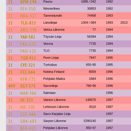
21
KFM-196
Paunu
1085 / 042
1992
21
FEV-350
Westerlines
30853
1992
21
NBA-327
Tammelundin
74468
1993
21
TLG-821
Länsilinjat
1304 / 084
1993
2013
21
ABG-596
Vekka Liikenne
77
1994
21
YAR-582
Töysän Linja
56394
1994
21
FAU-121
Vesma
7730
1994
21
FAU-121
TLO
7730
1994
21
TGR-921
Porin Linjat
7947
1995
21
CYE-321
Turkubus
655-95
1995
21
FCC-666
Nobina Finland
8059
1996
21
KFR-721
Pohjolan Matka
1684
1996
499
EGT-375
Savonlinja
780-96
1996
21
NAR-366
Saimaan
1996
21
IIC-521
Vainion Liikenne
148670
1997
21
HIE-101
Lehtosen Liikenne
8110
1997
21
CCE-666
Savo-Karjalan Linja
1997
21
GBK-685
Sarpon Liikenne
5390140
1997
21
RGS-625
Pohjolan Liikenne
850-97
1997