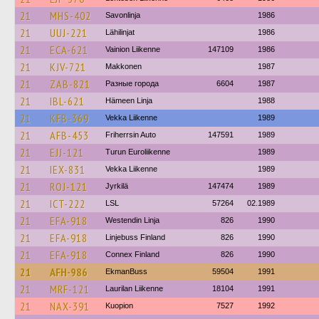
21
MHS-402
Savonlinja
1986
21
UUJ-221
Lähilinjat
1986
21
ECA-621
Vainion Liikenne
147109
1986
21
KJV-721
Makkonen
1987
21
ZAB-821
Разные города
6604
1987
21
IBL-621
Hämeen Linja
1988
21
KFB-369
Vekka Liikenne
1989
21
AFB-453
Friherrsin Auto
147591
1989
21
EJJ-121
Turun Euroliikenne
1989
21
IEX-831
Vekka Liikenne
1989
21
ROJ-121
Jyrkilä
147474
1989
21
ICT-222
LSL
57264
02.1989
21
EFA-918
Westendin Linja
826
1990
21
EFA-918
Linjebuss Finland
826
1990
21
EFA-918
Connex Finland
826
1990
21
AFH-986
EkmanBuss
59504
1991
21
MRF-121
Laurilan Liikenne
18104
1991
21
NAX-391
Kuopion
7527
1992