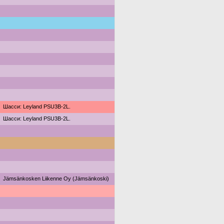
Шасси: Leyland PSU3B-2L.
Шасси: Leyland PSU3B-2L.
Jämsänkosken Liikenne Oy (Jämsänkoski)