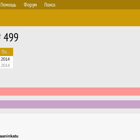
Помощь
Форум
Поиск
№ 499
По...
.2014
.2014
aaninkatu