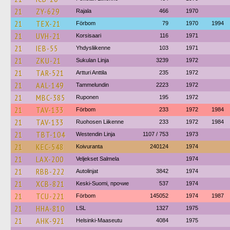
21
ZY-629
Rajala
466
1970
21
TEX-21
Förbom
79
1970
1994
21
UVH-21
Korsisaari
116
1971
21
IEB-55
Yhdysliikenne
103
1971
21
ZKU-21
Sukulan Linja
3239
1972
21
TAR-521
Artturi Anttila
235
1972
21
AAL-149
Tammelundin
2223
1972
21
MBC-385
Ruponen
195
1972
21
TAV-133
Förbom
233
1972
1984
21
TAV-133
Ruohosen Liikenne
233
1972
1984
21
TBT-104
Westendin Linja
1107 / 753
1973
21
KEC-548
Koivuranta
240124
1974
21
LAX-200
Veljekset Salmela
1974
21
RBB-222
Autolinjat
3842
1974
21
XCB-821
Keski-Suomi, прочие
537
1974
21
TCU-221
Förbom
145052
1974
1987
21
HHA-810
LSL
1327
1975
21
AHK-921
Helsinki-Maaseutu
4084
1975