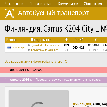
База данных
Дополнительно
Комментарии
Обновления
Автобусный транспорт
Финляндия, Carrus K204 City L 
Регион
Предприятие
№
Гос.№
С...
499
04.2014
06
Jyväskylän Liikenne Oy
XIX-621
Финляндия
21
11.1999
04
Koiviston Auto Oulu Oy
Все комментарии к фотографиям этого ТС
↑
Июнь 2014 г.
Списан
↑
Апрель 2014 г.
Передан в другое предприятие или на завод
Финляндия
,
Oulu
,
Kaj