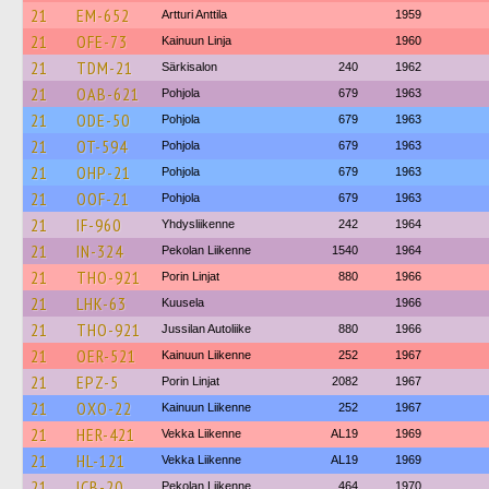
21
EM-652
Artturi Anttila
1959
21
OFE-73
Kainuun Linja
1960
21
TDM-21
Särkisalon
240
1962
21
OAB-621
Pohjola
679
1963
21
ODE-50
Pohjola
679
1963
21
OT-594
Pohjola
679
1963
21
OHP-21
Pohjola
679
1963
21
OOF-21
Pohjola
679
1963
21
IF-960
Yhdysliikenne
242
1964
21
IN-324
Pekolan Liikenne
1540
1964
21
THO-921
Porin Linjat
880
1966
21
LHK-63
Kuusela
1966
21
THO-921
Jussilan Autoliike
880
1966
21
OER-521
Kainuun Liikenne
252
1967
21
EPZ-5
Porin Linjat
2082
1967
21
OXO-22
Kainuun Liikenne
252
1967
21
HER-421
Vekka Liikenne
AL19
1969
21
HL-121
Vekka Liikenne
AL19
1969
21
ICB-20
Pekolan Liikenne
464
1970