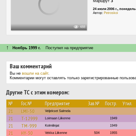
Маршрут
3
24 июля 2006 г., понедел
Автор:
Petroskoi
488
↑
Ноябрь 1999 г.
Поступил на предприятие
Ваш комментарий
Вы не
вошли на сайт
.
Комментарии могут оставлять только зарегистрированные пользов
Другие ТС с этим номером:
№
Гос.№
Предприятие
Зав.№
Постр.
Утил.
21
LMI-50
Veljekset Salmela
21
T-12999
Loimaan Liikenne
1949
21
TM-999
Kolmilinjat
1949
21
HY-30
Vekka Liikenne
504
1955