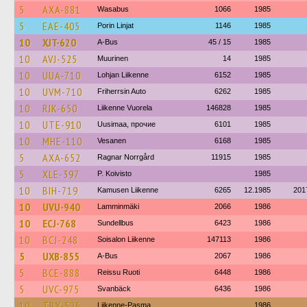
5
AXA-881
Wasabus
1066
1985
5
EAE-405
Porin Linjat
1146
1985
10
XJT-620
A-Bus
45 / 15
1985
10
AVJ-525
Muurinen
14
1985
10
UUA-710
Lohjan Liikenne
6152
1985
10
UVM-710
Friherrsin Auto
6262
1985
10
RJK-650
Liikenne Vuorela
146828
1985
10
UTE-910
Uusimaa, прочие
6101
1985
10
MHE-110
Vesanen
6168
1985
5
AXA-652
Ragnar Norrgård
11915
1985
5
XLE-397
P. Koivisto
1985
10
BIH-719
Kamusen Liikenne
6265
12.1985
201
10
UVU-940
Lamminmäki
2066
1986
10
ECJ-768
Sundellbus
6423
1986
10
BCJ-248
Soisalon Liikenne
147113
1986
5
UXB-855
A-Bus
2067
1986
5
BCE-888
Reissu Ruoti
6448
1986
5
UVC-975
Svanbäck
6436
1986
10
TBY-526
Liikenne-Pasma
1986