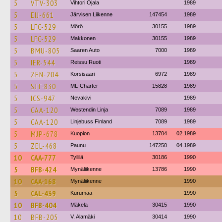
5
VTV-303
Vihtori Ojala
1989
5
EIJ-661
Järvisen Liikenne
147454
1989
5
LFC-529
Mörö
30155
1989
5
LFC-529
Makkonen
30155
1989
5
BMU-805
Saaren Auto
7000
1989
5
IER-544
Reissu Ruoti
1989
5
ZEN-204
Korsisaari
6972
1989
5
SJT-830
ML-Charter
15828
1989
5
ICS-947
Nevakivi
1989
5
CAA-120
Westendin Linja
7089
1989
5
CAA-120
Linjebuss Finland
7089
1989
5
MJP-678
Kuopion
13704
02.1989
5
ZEL-468
Paunu
147250
04.1989
10
CAA-777
Tyllilä
30186
1990
5
BFB-424
Mynäliikenne
13786
1990
10
CAA-168
Mynäliikenne
1990
5
CAL-439
Kurumaa
1990
10
BFB-404
Mäkela
30415
1990
10
BFB-205
V. Alamäki
30414
1990