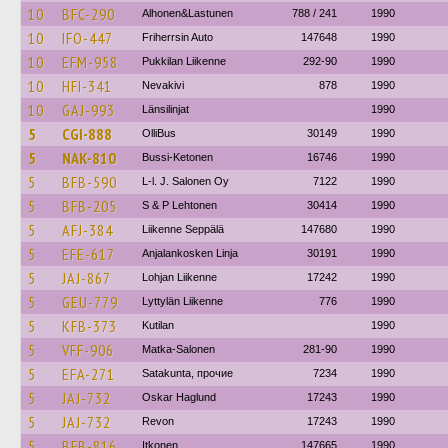
10
BFC-290
Alhonen&Lastunen
788 / 241
1990
10
IFO-447
Friherrsin Auto
147648
1990
10
EFM-958
Pukkilan Liikenne
292-90
1990
10
HFI-341
Nevakivi
878
1990
10
GAJ-993
Länsilinjat
1990
5
CGI-888
OlliBus
30149
1990
5
NAK-810
Bussi-Ketonen
16746
1990
5
BFB-590
L-l. J. Salonen Oy
7122
1990
5
BFB-205
S & P Lehtonen
30414
1990
5
AFJ-384
Liikenne Seppälä
147680
1990
5
EFE-617
Anjalankosken Linja
30191
1990
5
JAJ-867
Lohjan Liikenne
17242
1990
5
GEU-779
Lyttylän Liikenne
776
1990
5
KFB-373
Kutilan
1990
5
VFF-906
Matka-Salonen
281-90
1990
5
EFA-271
Satakunta, прочие
7234
1990
5
JAJ-732
Oskar Haglund
17243
1990
5
JAJ-732
Revon
17243
1990
5
BFB-816
Itkonen
147665
1990