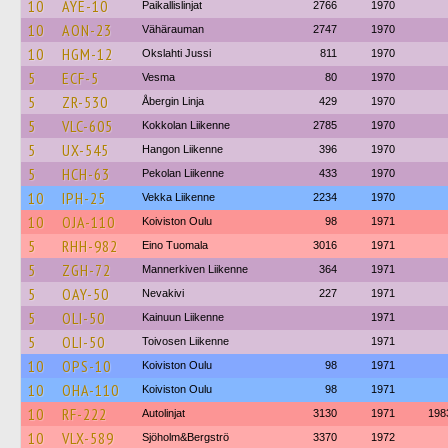
10
AYE-10
Paikallislinjat
2766
1970
10
AON-23
Vähärauman
2747
1970
10
HGM-12
Okslahti Jussi
811
1970
5
ECF-5
Vesma
80
1970
5
ZR-530
Åbergin Linja
429
1970
5
VLC-605
Kokkolan Liikenne
2785
1970
5
UX-545
Hangon Liikenne
396
1970
5
HCH-63
Pekolan Liikenne
433
1970
10
IPH-25
Vekka Liikenne
2234
1970
10
OJA-110
Koiviston Oulu
98
1971
5
RHH-982
Eino Tuomala
3016
1971
5
ZGH-72
Mannerkiven Liikenne
364
1971
5
OAY-50
Nevakivi
227
1971
5
OLI-50
Kainuun Liikenne
1971
5
OLI-50
Toivosen Liikenne
1971
10
OPS-10
Koiviston Oulu
98
1971
10
OHA-110
Koiviston Oulu
98
1971
10
RF-222
Autolinjat
3130
1971
198
10
VLX-589
Sjöholm&Bergströ
3370
1972