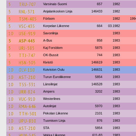
5
TRU-707
Varsinais-Suomi
657
1982
5
RNL-371
Anjalankosken Linja
146433
1982
5
TSM-405
Förbom
1982
199
5
VSC-435
Korpelan Liikenne
664
03.1982
10
USE-919
Savonlinja
1983
5
ASP-445
A-Bus
858
1983
5
URJ-585
Kaj Forsblom
5875
1983
5
TTJ-747
OK-Bussit
744
1983
5
HSN-505
Kivistö
146619
1983
10
OLV-110
Koiviston Oulu
146631
1983
10
AST-210
Turun Euroliikenne
5854
1983
10
TSS-331
Länsilinjat
146528
1983
10
URR-824
Ampers
3202
1983
10
VUC-910
Westerlines
1983
10
RMA-646
Autolinjat
5970
1983
10
TTH-501
Pekolan Liikenne
2101
1983
10
UPU-810
Tuomisen Linja
876
1983
10
AST-210
STA
5854
1983
5
HUN-545
Vekka Liikenne
611-83
1983