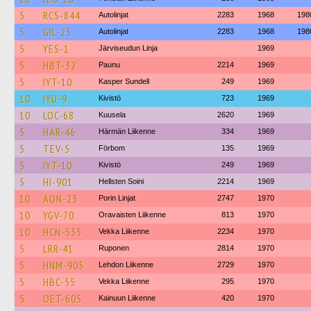
5
RCS-844
Autolinjat
2283
1968
198
5
GIL-25
Autolinjat
2283
1968
198
5
YES-1
Järviseudun Linja
1969
5
HBT-32
Paunu
2214
1969
5
IYT-10
Kasper Sundell
249
1969
10
IYU-9
Kivistö
723
1969
10
LOC-68
Kuusela
2620
1969
5
HAR-46
Härmän Liikenne
334
1969
5
TEV-5
Förbom
135
1969
5
IYT-10
Kivistö
249
1969
5
HI-901
Hellsten Soini
2214
1969
10
AON-23
Porin Linjat
2747
1970
10
YGV-70
Oravaisten Liikenne
813
1970
10
HCN-535
Vekka Liikenne
2234
1970
5
LRR-41
Ruponen
2814
1970
5
HNM-905
Lehdon Liikenne
2729
1970
5
HBC-55
Vekka Liikenne
295
1970
5
OET-605
Kainuun Liikenne
420
1970