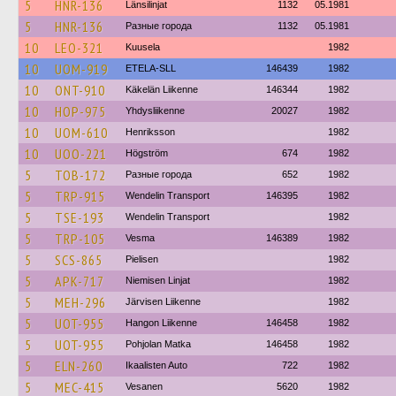
5
HNR-136
Länsilinjat
1132
05.1981
5
HNR-136
Разные города
1132
05.1981
10
LEO-321
Kuusela
1982
10
UOM-919
ETELA-SLL
146439
1982
10
ONT-910
Käkelän Liikenne
146344
1982
10
HOP-975
Yhdysliikenne
20027
1982
10
UOM-610
Henriksson
1982
10
UOO-221
Högström
674
1982
5
TOB-172
Разные города
652
1982
5
TRP-915
Wendelin Transport
146395
1982
5
TSE-193
Wendelin Transport
1982
5
TRP-105
Vesma
146389
1982
5
SCS-865
Pielisen
1982
5
APK-717
Niemisen Linjat
1982
5
MEH-296
Järvisen Liikenne
1982
5
UOT-955
Hangon Liikenne
146458
1982
5
UOT-955
Pohjolan Matka
146458
1982
5
ELN-260
Ikaalisten Auto
722
1982
5
MEC-415
Vesanen
5620
1982