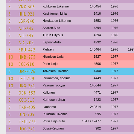
5
VNX-305
Kokkolan Liikenne
145454
1976
5
HHL-921
Kasiniemen Linja
1416
1976
5
LBR-940
Heiskasen Liikenne
1553
1976
5
AJL-745
Saaren Auto
4394
1976
5
AJL-745
Turun Citybus
4394
1976
5
AJC-205
Espoon Auto
4292
1976
5
SBU-422
Pielisen
145464
1976
199
10
HKB-275
Niemisen Linjat
1527
1977
10
ECC-910
Porin Linjat
4506
1977
5
UMR-626
Toivosen Liikenne
4400
1977
10
LFT-799
Pirkanmaa, прочие
4449
1977
10
UKX-241
Разные города
145644
1977
5
OEN-333
Kyllonen
4471
1977
5
XCC-815
Korhosen Linjat
1423
1977
5
TKR-405
Lauhamo
240314
1977
5
UJN-505
Pukkilan Liikenne
995
1977
5
TKU-773
Porin Linja-auto
1517 / 17477
1977
5
UOC-771
Bussi-Ketonen
902
1977