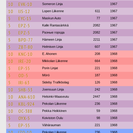
10
EVK-10
Someron Linja
1967
10
IJS-12
Lopen Liikenne
611
1967
5
EYC-15
Maskun Auto
77
1967
5
EPZ-5
Kalle Rantasärkkä
2082
1967
5
EPZ-5
Разные города
2082
1967
5
BPD-77
Hämeen Linja
2211
1967
5
ZBT-80
Helmisen Linja
607
1967
10
KNC-10
E. Ahonen
208
1968
10
IRE-20
Mikkolan Liikenne
664
1968
5
EP-55
Porin Linjat
221
1968
5
OD-5
Mörö
187
1968
5
IRI-63
Sideby Trafikbolag
126
1968
10
SHB-53
Joensuun Linja
242
1968
10
ANA-610
Helsinki-Maaseutu
2447
1968
10
KBL-924
Pekolan Liikenne
236
1968
10
OC-388
Pekka Heikkinen
59
1968
5
OYX-5
Koiviston Oulu
98
1968
5
EP-55
Vähärauman
221
1968
10
IZO-10
Pekolan Liikenne
236
1968