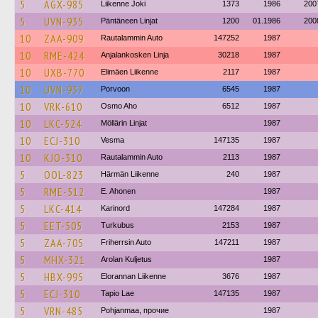
5
AGX-985
Liikenne Joki
1373
1986
200
5
UVN-935
Päntäneen Linjat
1200
01.1986
200
10
ZAA-909
Rautalammin Auto
147252
1987
10
RME-424
Anjalankosken Linja
30218
1987
10
UXB-770
Elimäen Liikenne
2117
1987
10
UVN-937
Porvoon
6545
1987
10
VRK-610
Osmo Aho
6512
1987
10
LKC-524
Möllärin Linjat
1987
10
ECJ-310
Vesma
147135
1987
10
KJO-310
Rautalammin Auto
2113
1987
5
OOL-823
Härmän Liikenne
240
1987
5
RME-512
E. Ahonen
1987
5
LKC-414
Karinord
147284
1987
5
EET-505
Turkubus
2153
1987
5
ZAA-705
Friherrsin Auto
147211
1987
5
MHX-321
Arolan Kuljetus
1987
5
HBX-995
Elorannan Liikenne
3676
1987
5
ECJ-310
Tapio Lae
147135
1987
5
VRN-485
Pohjanmaa, прочие
1987