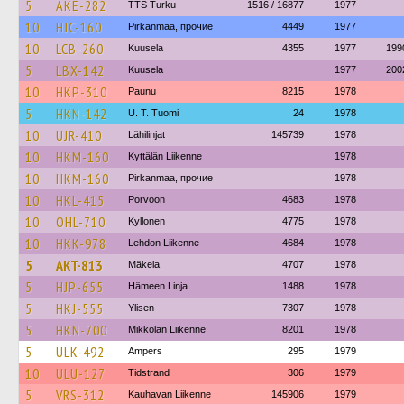
5
AKE-282
TTS Turku
1516 / 16877
1977
10
HJC-160
Pirkanmaa, прочие
4449
1977
10
LCB-260
Kuusela
4355
1977
199
5
LBX-142
Kuusela
1977
200
10
HKP-310
Paunu
8215
1978
5
HKN-142
U. T. Tuomi
24
1978
10
UJR-410
Lähilinjat
145739
1978
10
HKM-160
Kyttälän Liikenne
1978
10
HKM-160
Pirkanmaa, прочие
1978
10
HKL-415
Porvoon
4683
1978
10
OHL-710
Kyllonen
4775
1978
10
HKK-978
Lehdon Liikenne
4684
1978
5
AKT-813
Mäkela
4707
1978
5
HJP-655
Hämeen Linja
1488
1978
5
HKJ-555
Ylisen
7307
1978
5
HKN-700
Mikkolan Liikenne
8201
1978
5
ULK-492
Ampers
295
1979
10
ULU-127
Tidstrand
306
1979
5
VRS-312
Kauhavan Liikenne
145906
1979