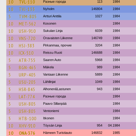
10
TVL-110
Разные города
113
1984
10
TVJ-133
Nyholm
146804
1984
5
TVM-805
Artturi Anttila
1027
1984
10
MET-562
Kosonen
1984
10
USH-910
Sukulan Linja
6039
1984
10
VNS-720
Oravaisten Liikenne
146749
1984
10
HSJ-383
Pirkanmaa, прочие
3204
1984
10
ICX-510
Reissu Ruoti
146688
1984
5
ATR-755
Saaren Auto
5968
1984
5
BGN-465
Mäkela
989
1984
5
URP-405
Vantaan Liikenne
5889
1984
5
USU-205
Lähilinjat
1049
1984
5
HSR-845
Alhonen&Lastunen
943
1984
5
LAT-774
Разные города
1984
5
USH-805
Paavo Sillanpää
1984
5
USH-805
Ventoniemi
1984
5
HTB-100
Itkonen
1984
10
XHV-910
Töysän Linja
954
04.1984
10
ONA-376
Hämeen Turistiauto
146832
1985