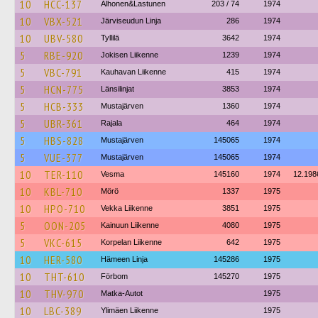
10
HCC-137
Alhonen&Lastunen
203 / 74
1974
10
VBX-521
Järviseudun Linja
286
1974
10
UBV-580
Tyllilä
3642
1974
5
RBE-920
Jokisen Liikenne
1239
1974
5
VBC-791
Kauhavan Liikenne
415
1974
5
HCN-775
Länsilinjat
3853
1974
5
HCB-333
Mustajärven
1360
1974
5
UBR-361
Rajala
464
1974
5
HBS-828
Mustajärven
145065
1974
5
VUE-377
Mustajärven
145065
1974
10
TER-110
Vesma
145160
1974
12.198
10
KBL-710
Mörö
1337
1975
10
HPO-710
Vekka Liikenne
3851
1975
5
OON-205
Kainuun Liikenne
4080
1975
5
VKC-615
Korpelan Liikenne
642
1975
10
HER-580
Hämeen Linja
145286
1975
10
THT-610
Förbom
145270
1975
10
THV-970
Matka-Autot
1975
10
LBC-389
Ylimäen Liikenne
1975