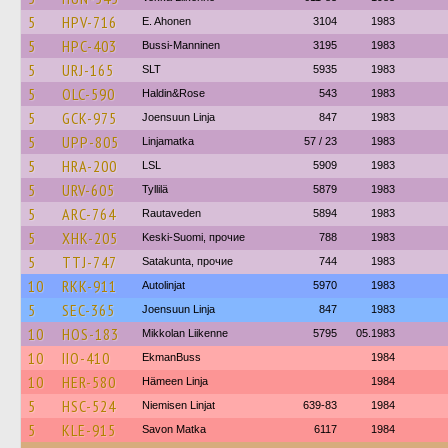
5
HPV-716
E. Ahonen
3104
1983
5
HPC-403
Bussi-Manninen
3195
1983
5
URJ-165
SLT
5935
1983
5
OLC-590
Haldin&Rose
543
1983
5
GCK-975
Joensuun Linja
847
1983
5
UPP-805
Linjamatka
57 / 23
1983
5
HRA-200
LSL
5909
1983
5
URV-605
Tyllilä
5879
1983
5
ARC-764
Rautaveden
5894
1983
5
XHK-205
Keski-Suomi, прочие
788
1983
5
TTJ-747
Satakunta, прочие
744
1983
10
RKK-911
Autolinjat
5970
1983
5
SEC-365
Joensuun Linja
847
1983
10
HOS-183
Mikkolan Liikenne
5795
05.1983
10
IIO-410
EkmanBuss
1984
10
HER-580
Hämeen Linja
1984
5
HSC-524
Niemisen Linjat
639-83
1984
5
KLE-915
Savon Matka
6117
1984