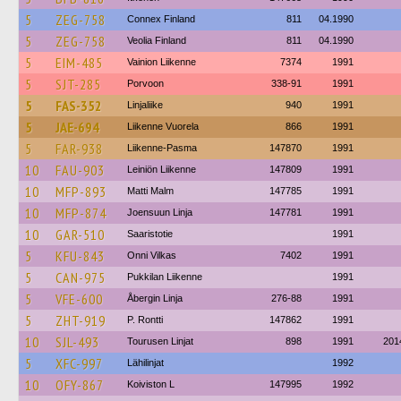
5
ZEG-758
Connex Finland
811
04.1990
5
ZEG-758
Veolia Finland
811
04.1990
5
EIM-485
Vainion Liikenne
7374
1991
5
SJT-285
Porvoon
338-91
1991
5
FAS-352
Linjaliike
940
1991
5
JAE-694
Liikenne Vuorela
866
1991
5
FAR-938
Liikenne-Pasma
147870
1991
10
FAU-903
Leiniön Liikenne
147809
1991
10
MFP-893
Matti Malm
147785
1991
10
MFP-874
Joensuun Linja
147781
1991
10
GAR-510
Saaristotie
1991
5
KFU-843
Onni Vilkas
7402
1991
5
CAN-975
Pukkilan Liikenne
1991
5
VFE-600
Åbergin Linja
276-88
1991
5
ZHT-919
P. Rontti
147862
1991
10
SJL-493
Tourusen Linjat
898
1991
201
5
XFC-997
Lähilinjat
1992
10
OFY-867
Koiviston L
147995
1992