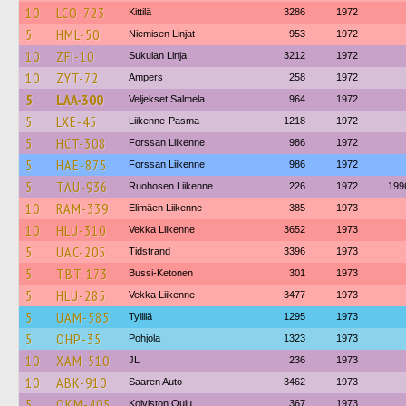
10
LCO-723
Kittilä
3286
1972
5
HML-50
Niemisen Linjat
953
1972
10
ZFI-10
Sukulan Linja
3212
1972
10
ZYT-72
Ampers
258
1972
5
LAA-300
Veljekset Salmela
964
1972
5
LXE-45
Liikenne-Pasma
1218
1972
5
HCT-308
Forssan Liikenne
986
1972
5
HAE-875
Forssan Liikenne
986
1972
5
TAU-936
Ruohosen Liikenne
226
1972
199
10
RAM-339
Elimäen Liikenne
385
1973
10
HLU-310
Vekka Liikenne
3652
1973
5
UAC-205
Tidstrand
3396
1973
5
TBT-173
Bussi-Ketonen
301
1973
5
HLU-285
Vekka Liikenne
3477
1973
5
UAM-585
Tyllilä
1295
1973
5
OHP-35
Pohjola
1323
1973
10
XAM-510
JL
236
1973
10
ABK-910
Saaren Auto
3462
1973
5
OKM-405
Koiviston Oulu
367
1973