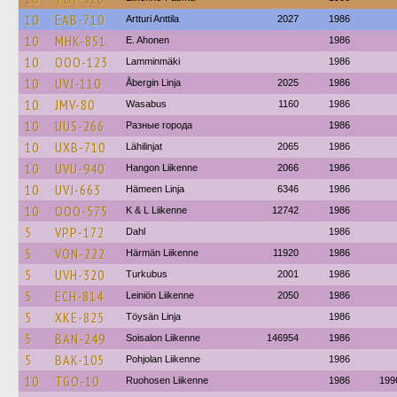
10
EAB-710
Artturi Anttila
2027
1986
10
MHK-851
E. Ahonen
1986
10
OOO-123
Lamminmäki
1986
10
UVJ-110
Åbergin Linja
2025
1986
10
JMV-80
Wasabus
1160
1986
10
UUS-266
Разные города
1986
10
UXB-710
Lähilinjat
2065
1986
10
UVU-940
Hangon Liikenne
2066
1986
10
UVJ-663
Hämeen Linja
6346
1986
10
OOO-575
K & L Liikenne
12742
1986
5
VPP-172
Dahl
1986
5
VON-222
Härmän Liikenne
11920
1986
5
UVH-320
Turkubus
2001
1986
5
ECH-814
Leiniön Liikenne
2050
1986
5
XKE-825
Töysän Linja
1986
5
BAN-249
Soisalon Liikenne
146954
1986
5
BAK-105
Pohjolan Liikenne
1986
10
TGO-10
Ruohosen Liikenne
1986
199