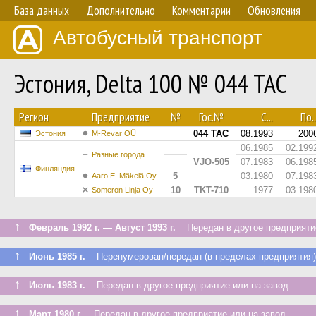
База данных
Дополнительно
Комментарии
Обновления
Автобусный транспорт
Эстония, Delta 100 № 044 TAC
Регион
Предприятие
№
Гос.№
С...
По..
044 TAC
08.1993
200
Эстония
M-Revar OÜ
06.1985
02.199
Разные города
VJO-505
07.1983
06.198
Финляндия
5
03.1980
07.198
Aaro E. Mäkelä Oy
10
TKT-710
1977
03.198
Someron Linja Oy
↑
Февраль 1992 г. — Август 1993 г.
Передан в другое предприятие
↑
Июнь 1985 г.
Перенумерован/передан (в пределах предприятия)
↑
Июль 1983 г.
Передан в другое предприятие или на завод
↑
Март 1980 г.
Передан в другое предприятие или на завод