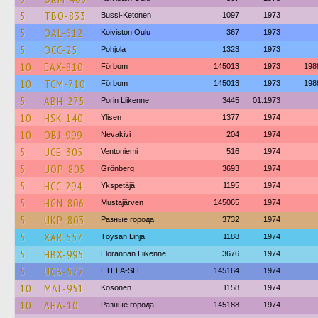
5
TBO-833
Bussi-Ketonen
1097
1973
5
OAL-612
Koiviston Oulu
367
1973
5
OCC-25
Pohjola
1323
1973
10
EAX-810
Förbom
145013
1973
198
10
TCM-710
Förbom
145013
1973
198
5
ABH-275
Porin Liikenne
3445
01.1973
10
HSK-140
Ylisen
1377
1974
10
OBJ-999
Nevakivi
204
1974
5
UCE-305
Ventoniemi
516
1974
5
UOP-805
Grönberg
3693
1974
5
HCC-294
Ykspetäjä
1195
1974
5
HGN-806
Mustajärven
145065
1974
5
UKP-803
Разные города
3732
1974
5
XAR-557
Töysän Linja
1188
1974
5
HBX-995
Elorannan Liikenne
3676
1974
5
UCB-577
ETELA-SLL
145164
1974
10
MAL-951
Kosonen
1158
1974
10
AHA-10
Разные города
145188
1974