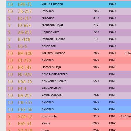
10
HPR-35
Vekka Liikenne
1960
10
ZK-212
Porvoon
706
1960
5
HC-617
Niinivuori
370
1960
5
IÖ-664
Niemisen Linjat
247
1960
5
AÄ-815
Espoon Auto
720
1960
5
IE-168
Pekolan Liikenne
311
1960
5
US-5
Korsisaari
1960
10
RM-100
Jokisen Liikenne
286
1960
197
10
OI-250
Kyllonen
968
1961
10
HR-545
Hämeen Linja
986
1961
10
FD-920
Kalle Rantasärkkä
1961
10
OSA-35
Kaikkonen Paavo
559
1961
10
HJ-4
Airikkala Alvar
1961
10
NA-217
Anton Mäntylä
264
1961
10
ON-535
Kyllonen
968
1961
10
OGE-36
Kyllonen
968
1961
5
XZA-52
Koivuranta
916
1961
12.197
5
HAY-33
Ylisen
2206
1962
5
SO-829
Enon
2254
1962