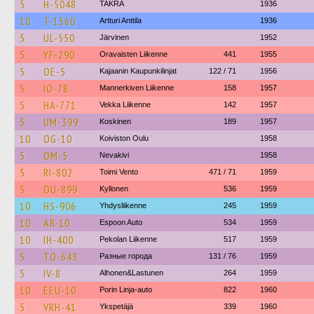
5
H-5048
TAKRA
1936
10
T-1560
Artturi Anttila
1936
5
UL-550
Järvinen
1952
5
YF-290
Oravaisten Liikenne
441
1955
5
OE-5
Kajaanin Kaupunkilinjat
122 / 71
1956
5
IO-78
Mannerkiven Liikenne
158
1957
5
HA-771
Vekka Liikenne
142
1957
5
UM-399
Koskinen
189
1957
10
OG-10
Koiviston Oulu
1958
5
OM-5
Nevakivi
1958
5
RI-802
Toimi Vento
471 / 71
1959
5
OU-899
Kyllonen
536
1959
10
HS-906
Yhdysliikenne
245
1959
10
AR-10
Espoon Auto
534
1959
10
IH-400
Pekolan Liikenne
517
1959
5
TO-643
Разные города
131 / 76
1959
5
IV-8
Alhonen&Lastunen
264
1959
10
EEU-10
Porin Linja-auto
822
1960
5
VRH-41
Ykspetäjä
339
1960