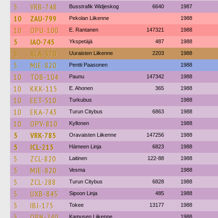
5
VRB-748
Busstrafik Widjeskog
6640
1987
10
ZAU-799
Pekolan Liikenne
1988
10
OPU-100
E. Rantanen
147321
1988
5
IAO-745
Ykspetäjä
487
1988
5
XLA-570
Uuraisten Liikenne
2203
1988
5
MJE-820
Pentti Paasonen
1988
10
TOB-104
Paunu
147342
1988
10
KKK-115
E. Ahonen
365
1988
10
EET-510
Turkubus
1988
10
EKA-743
Turun Citybus
6863
1988
10
OPV-810
Kyllonen
1988
5
VRK-785
Oravaisten Liikenne
147256
1988
5
ICL-215
Hämeen Linja
6823
1988
5
ZCL-820
Laitinen
122-88
1988
5
MJE-820
Vesma
1988
5
ZCL-288
Turun Citybus
6828
1988
5
UXB-845
Sipoon Linja
485
1988
5
IBJ-175
Tokee
13177
1988
5
OPN-240
Kamusen Liikenne
1988