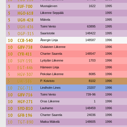
5
EUF-700
Mustajärven
1622
1995
5
HGO-618
Liikenne Seppälä
1995
5
UGH-428
Mäkela
1995
5
UGH-436
Toimi Vento
63895
1995
5
OGP-315
Saaristotie
148422
1995
10
CCB-540
Åbergin Linja
148587
1996
10
GBV-738
Oulaisten Liikenne
1996
10
CYR-411
Charter Saarela
148547
1996
10
SUY-191
Lyttylän Liikenne
1703
1996
5
EGT-446
Hämeen Linja
1996
5
HGV-307
Pekolan Liikenne
8085
1996
5
UAI-586
P. Koivisto
8102
1996
10
ZGC-711
Lindholm Lines
23207
1996
10
GBV-716
Toimi Vento
739-96
1996
10
HGY-271
Oras Liikenne
1
1996
10
SYO-810
Lauhamo
148459
1996
10
GFR-196
Charter Saarela
24036
1996
10
TGT-890
Matka Mäkelä
148605
1996