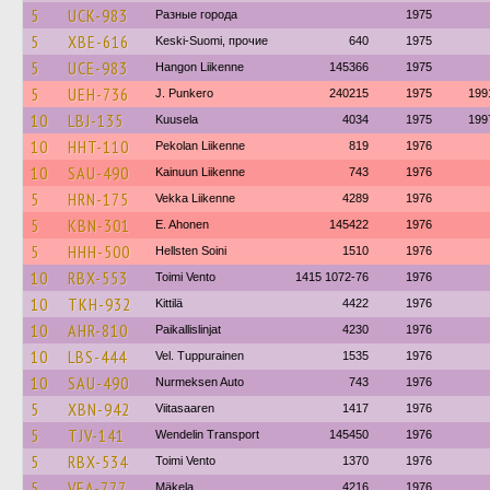
5
UCK-983
Разные города
1975
5
XBE-616
Keski-Suomi, прочие
640
1975
5
UCE-983
Hangon Liikenne
145366
1975
5
UEH-736
J. Punkero
240215
1975
199
10
LBJ-135
Kuusela
4034
1975
199
10
HHT-110
Pekolan Liikenne
819
1976
10
SAU-490
Kainuun Liikenne
743
1976
5
HRN-175
Vekka Liikenne
4289
1976
5
KBN-301
E. Ahonen
145422
1976
5
HHH-500
Hellsten Soini
1510
1976
10
RBX-553
Toimi Vento
1415 1072-76
1976
10
TKH-932
Kittilä
4422
1976
10
AHR-810
Paikallislinjat
4230
1976
10
LBS-444
Vel. Tuppurainen
1535
1976
10
SAU-490
Nurmeksen Auto
743
1976
5
XBN-942
Viitasaaren
1417
1976
5
TJV-141
Wendelin Transport
145450
1976
5
RBX-534
Toimi Vento
1370
1976
5
VEA-777
Mäkela
4216
1976