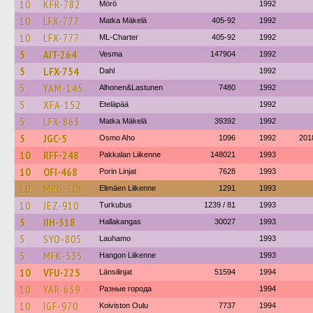
10
KFR-782
Mörö
1992
10
LFX-777
Matka Mäkelä
405-92
1992
10
LFX-777
ML-Charter
405-92
1992
5
AIT-264
Vesma
147904
1992
5
LFX-754
Dahl
1992
5
YAM-145
Alhonen&Lastunen
7480
1992
5
XFA-152
Eteläpää
1992
5
LFX-863
Matka Mäkelä
39392
1992
5
JGC-5
Osmo Aho
1096
1992
201
10
RFF-248
Pakkalan Liikenne
148021
1993
10
OFI-468
Porin Linjat
7628
1993
10
MRG-706
Elimäen Liikenne
1291
1993
10
JEZ-910
Turkubus
1239 / 81
1993
5
IIH-318
Hallakangas
30027
1993
5
SYO-805
Lauhamo
1993
5
MFK-535
Hangon Liikenne
1993
10
VFU-225
Länsilinjat
51594
1994
10
YAR-639
Разные города
1994
10
IGF-970
Koiviston Oulu
7737
1994