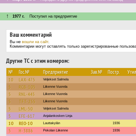
↑
1977 г.
Поступил на предприятие
Ваш комментарий
Вы не
вошли на сайт
.
Комментарии могут оставлять только зарегистрированные пользов
Другие ТС с этим номером:
№
Гос.№
Предприятие
Зав.№
Постр.
Утил
10
LAX-475
Veljekset Salmela
5
RCB-105
Liikenne Vuorela
5
RNL-445
Liikenne Vuorela
5
TFT-255
Liikenne Vuorela
5
LML-50
Veljekset Salmela
5
EFE-617
Anjalankosken Linja
10
REO-10
Lauttakylän
1936
5
H-3886
Pekolan Liikenne
1936