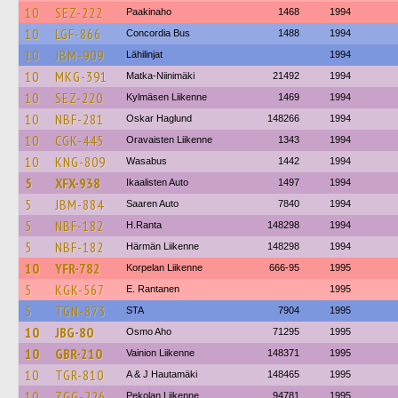
10
SEZ-222
Paakinaho
1468
1994
10
LGF-866
Concordia Bus
1488
1994
10
JBM-909
Lähilinjat
1994
10
MKG-391
Matka-Niinimäki
21492
1994
10
SEZ-220
Kylmäsen Liikenne
1469
1994
10
NBF-281
Oskar Haglund
148266
1994
10
CGK-445
Oravaisten Liikenne
1343
1994
10
KNG-809
Wasabus
1442
1994
5
XFX-938
Ikaalisten Auto
1497
1994
5
JBM-884
Saaren Auto
7840
1994
5
NBF-182
H.Ranta
148298
1994
5
NBF-182
Härmän Liikenne
148298
1994
10
YFR-782
Korpelan Liikenne
666-95
1995
5
KGK-567
E. Rantanen
1995
5
TGN-873
STA
7904
1995
10
JBG-80
Osmo Aho
71295
1995
10
GBR-210
Vainion Liikenne
148371
1995
10
TGR-810
A & J Hautamäki
148465
1995
10
ZGG-226
Pekolan Liikenne
94781
1995