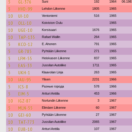
5
GL-376
Suni
192
1964
06.198
5
HVD-99
Lehdon Liikenne
1805
1965
10
UI-10
Ventoniemi
516
1965
10
OLL-10
Koiviston Oulu
1965
10
UGE-10
Korsisaari
1676
1965
10
TAP-135
Rafael Wallin
264
1965
5
KCO-12
E. Ahonen
791
1965
5
GR-785
Pyhtään Liikenne
271
1965
5
LFM-55
Heiskasen Liikenne
837
1965
5
EAS-33
Jussilan Autoliike
1711
1965
5
UKH-1
Klaavolan Linja
263
1965
10
IAU-95
Ylisen
2231
1966
5
ICS-8
Разные города
578
1966
5
EIM-5
Artturi Anttila
453
1966
10
IGZ-87
Norlundin Liikenne
3
1967
5
MLN-55
Elimäen Liikenne
60
1967
10
GEI-60
Pyhtään Liikenne
27
1967
10
TAT-773
Jussilan Autoliike
2065
1967
10
EUB-10
Artturi Anttila
107
1967