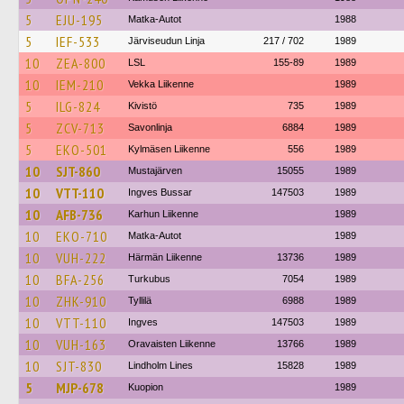
5
EJU-195
Matka-Autot
1988
5
IEF-533
Järviseudun Linja
217 / 702
1989
10
ZEA-800
LSL
155-89
1989
10
IEM-210
Vekka Liikenne
1989
5
ILG-824
Kivistö
735
1989
5
ZCV-713
Savonlinja
6884
1989
5
EKO-501
Kylmäsen Liikenne
556
1989
10
SJT-860
Mustajärven
15055
1989
10
VTT-110
Ingves Bussar
147503
1989
10
AFB-736
Karhun Liikenne
1989
10
EKO-710
Matka-Autot
1989
10
VUH-222
Härmän Liikenne
13736
1989
10
BFA-256
Turkubus
7054
1989
10
ZHK-910
Tyllilä
6988
1989
10
VTT-110
Ingves
147503
1989
10
VUH-163
Oravaisten Liikenne
13766
1989
10
SJT-830
Lindholm Lines
15828
1989
5
MJP-678
Kuopion
1989