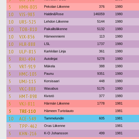
5
HMN-805
Pekolan Liikenne
376
1980
10
VJS-983
Haldin&Rose
146059
1980
10
URS-525
Lehdon Liikenne
5144
1980
10
TOB-810
Paikallisliikenne
5132
1980
10
VJX-856
Hämeenniemi
113
1980
10
HLR-888
LSL
1737
1980
10
ULP-815
Karkkilan Linja
361
1980
5
RHJ-494
Autolinjat
5278
1980
5
VRT-919
Mäkela
388
1980
5
HMC-105
Paunu
9351
1980
5
UMJ-115
Korsisaari
448
1980
5
VKC-888
Wasabus
5175
1980
5
HMT-898
Kivistö
377
1980
5
VKJ-811
Härmän Liikenne
1778
1981
5
TRE-110
Hämeen Turistiauto
1981
10
ACE-549
Tammelundin
605
1981
5
TPP-462
Oras Liikenne
1981
5
KHN-216
K-O Johansson
499
1981