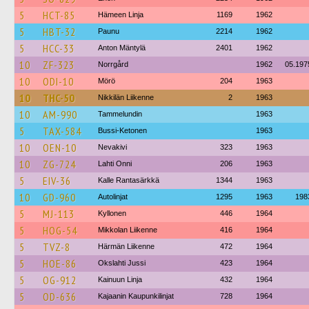
5
HCT-85
Hämeen Linja
1169
1962
5
HBT-32
Paunu
2214
1962
5
HCC-33
Anton Mäntylä
2401
1962
10
ZF-323
Norrgård
1962
05.197
10
ODI-10
Mörö
204
1963
10
THC-50
Nikkilän Liikenne
2
1963
10
AM-990
Tammelundin
1963
5
TAX-584
Bussi-Ketonen
1963
10
OEN-10
Nevakivi
323
1963
10
ZG-724
Lahti Onni
206
1963
5
EIV-36
Kalle Rantasärkkä
1344
1963
10
GD-960
Autolinjat
1295
1963
198
5
MJ-113
Kyllonen
446
1964
5
HOG-54
Mikkolan Liikenne
416
1964
5
TVZ-8
Härmän Liikenne
472
1964
5
HOE-86
Okslahti Jussi
423
1964
5
OG-912
Kainuun Linja
432
1964
5
OD-636
Kajaanin Kaupunkilinjat
728
1964