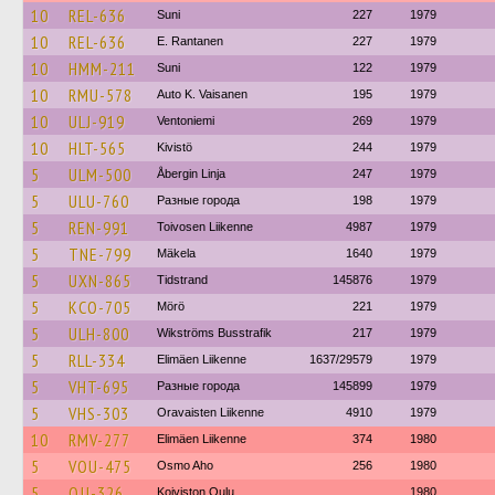
10
REL-636
Suni
227
1979
10
REL-636
E. Rantanen
227
1979
10
HMM-211
Suni
122
1979
10
RMU-578
Auto K. Vaisanen
195
1979
10
ULJ-919
Ventoniemi
269
1979
10
HLT-565
Kivistö
244
1979
5
ULM-500
Åbergin Linja
247
1979
5
ULU-760
Разные города
198
1979
5
REN-991
Toivosen Liikenne
4987
1979
5
TNE-799
Mäkela
1640
1979
5
UXN-865
Tidstrand
145876
1979
5
KCO-705
Mörö
221
1979
5
ULH-800
Wikströms Busstrafik
217
1979
5
RLL-334
Elimäen Liikenne
1637/29579
1979
5
VHT-695
Разные города
145899
1979
5
VHS-303
Oravaisten Liikenne
4910
1979
10
RMV-277
Elimäen Liikenne
374
1980
5
VOU-475
Osmo Aho
256
1980
5
OJJ-326
Koiviston Oulu
1980