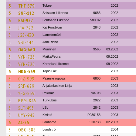
5
THF-879
Tokee
2002
5
SNF-112
Soisalon Liikenne
9686
2002
5
RSI-957
Lehtosen Liikenne
580-02
2002
5
JFA-722
Kaj Forsblom
2843
2002
5
JGS-430
Lamminmäki
2002
5
VBI-444
Jani Rinne
2002
5
OAG-660
Muurinen
9565
03.2002
5
VYN-726
MatkaPeura
09.2002
5
VYN-726
Korpelan Liikenne
09.2002
5
HKG-569
Tapio Lae
2003
5
CFZ-999
Разные города
6800
2003
5
SRF-629
Anjalankosken Linja
2003
5
YFG-839
Pekkala
744-03
2003
5
BPM-845
Turkubus
2922
2003
5
SLF-495
LSL
2842
2003
5
UYY-945
Kivistö
P030153
2003
5
AL-75
Lauhamo
520738
02.2003
5
OBG-888
Lundström
2004