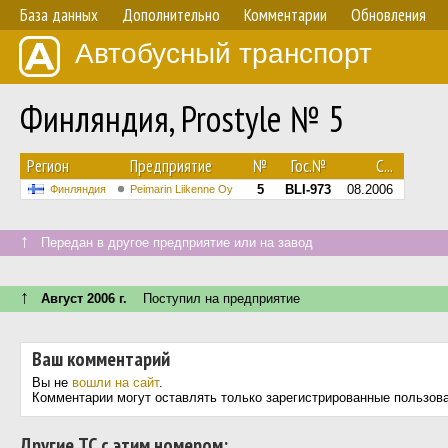
База данных
Дополнительно
Комментарии
Обновления
Автобусный транспорт
Финляндия, Prostyle № 5
Регион
Предприятие
№
Гос.№
С...
5
BLI-973
08.2006
Финляндия
Peimarin Liikenne Oy
↑
Передан в другое предприятие или на завод
↑
Август 2006 г.
Поступил на предприятие
Ваш комментарий
Вы не
вошли на сайт
.
Комментарии могут оставлять только зарегистрированные пользов
Другие ТС с этим номером: