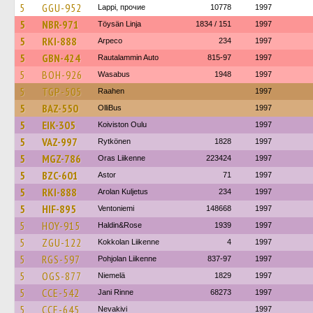
5
GGU-952
Lappi, прочие
10778
1997
5
NBR-971
Töysän Linja
1834 / 151
1997
5
RKI-888
Arpeco
234
1997
5
GBN-424
Rautalammin Auto
815-97
1997
5
BOH-926
Wasabus
1948
1997
5
TGP-505
Raahen
1997
5
BAZ-550
OlliBus
1997
5
EIK-305
Koiviston Oulu
1997
5
VAZ-997
Rytkönen
1828
1997
5
MGZ-786
Oras Liikenne
223424
1997
5
BZC-601
Astor
71
1997
5
RKI-888
Arolan Kuljetus
234
1997
5
HIF-895
Ventoniemi
148668
1997
5
HOY-915
Haldin&Rose
1939
1997
5
ZGU-122
Kokkolan Liikenne
4
1997
5
RGS-597
Pohjolan Liikenne
837-97
1997
5
OGS-877
Niemelä
1829
1997
5
CCE-542
Jani Rinne
68273
1997
5
CCE-645
Nevakivi
1997