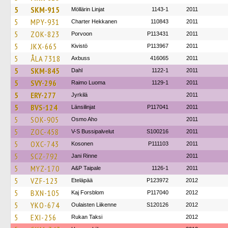
5
SKM-915
Möllärin Linjat
1143-1
2011
5
MPY-931
Charter Hekkanen
110843
2011
5
ZOK-823
Porvoon
P113431
2011
5
JKX-665
Kivistö
P113967
2011
5
ÅLA 7318
Axbuss
416065
2011
5
SKM-845
Dahl
1122-1
2011
5
SVY-296
Raimo Luoma
1129-1
2011
5
ERY-277
Jyrkilä
2011
5
BVS-124
Länsilinjat
P117041
2011
5
SOK-905
Osmo Aho
2011
5
ZOC-458
V-S Bussipalvelut
S100216
2011
5
OXC-743
Kosonen
P111103
2011
5
SCZ-792
Jani Rinne
2011
5
MYZ-170
A&P Taipale
1126-1
2011
5
VZF-123
Eteläpää
P123972
2012
5
BXN-105
Kaj Forsblom
P117040
2012
5
YKO-674
Oulaisten Liikenne
S120126
2012
5
EXI-256
Rukan Taksi
2012