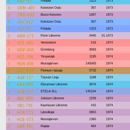
5
OHP-35
Pohjola
1323
1973
5
OKM-405
Koiviston Oulu
367
1973
5
TBO-833
Bussi-Ketonen
1097
1973
5
OAL-612
Koiviston Oulu
367
1973
5
OCC-25
Pohjola
1323
1973
5
ABH-275
Porin Liikenne
3445
01.1973
5
UCE-305
Ventoniemi
516
1974
5
UOP-805
Grönberg
3693
1974
5
HCC-294
Ykspetäjä
1195
1974
5
HGN-806
Mustajärven
145065
1974
5
UKP-803
Разные города
3732
1974
5
XAR-557
Töysän Linja
1188
1974
5
HBX-995
Elorannan Liikenne
3676
1974
5
UCB-577
ETELA-SLL
145164
1974
5
RBE-920
Jokisen Liikenne
1239
1974
5
VBC-791
Kauhavan Liikenne
415
1974
5
HCN-775
Länsilinjat
3853
1974
5
HCB-333
Mustajärven
1360
1974
5
UBR-361
Rajala
464
1974