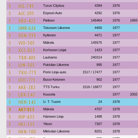
5
AJL-745
Turun Citybus
4394
1976
5
AJC-205
Espoon Auto
4292
1976
5
SBU-422
Pielisen
145464
1976
1993
5
UMR-626
Toivosen Liikenne
4400
1977
5
OEN-333
Kyllonen
4471
1977
5
VJO-505
Mäkela
145575
1977
5
XCC-815
Korhosen Linjat
1423
1977
5
TKR-405
Lauhamo
240314
1977
5
UJN-505
Pukkilan Liikenne
995
1977
5
TKU-773
Porin Linja-auto
1517 / 17477
1977
5
UOC-771
Bussi-Ketonen
902
1977
5
AKE-282
TTS Turku
1516 / 16877
1977
5
LBX-142
Kuusela
1977
2002
5
HKN-142
U. T. Tuomi
24
1978
5
AKT-813
Mäkela
4707
1978
5
HJP-655
Hämeen Linja
1488
1978
5
HKJ-555
Ylisen
7307
1978
5
HKN-700
Mikkolan Liikenne
8201
1978