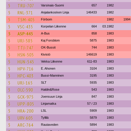
5
TRU-707
Varsinais-Suomi
657
1982
5
RNL-371
Anjalankosken Linja
146433
1982
5
TSM-405
Förbom
1982
1994
5
VSC-435
Korpelan Liikenne
664
03.1982
5
ASP-445
A-Bus
858
1983
5
URJ-585
Kaj Forsblom
5875
1983
5
TTJ-747
OK-Bussit
744
1983
5
HSN-505
Kivistö
146619
1983
5
HUN-545
Vekka Liikenne
611-83
1983
5
HPV-716
E. Ahonen
3104
1983
5
HPC-403
Bussi-Manninen
3195
1983
5
URJ-165
SLT
5935
1983
5
OLC-590
Haldin&Rose
543
1983
5
GCK-975
Joensuun Linja
847
1983
5
UPP-805
Linjamatka
57 / 23
1983
5
HRA-200
LSL
5909
1983
5
URV-605
Tyllilä
5879
1983
5
ARC-764
Rautaveden
5894
1983