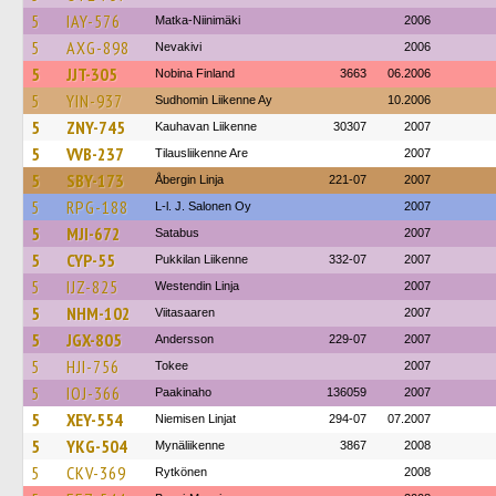
5
IAY-576
Matka-Niinimäki
2006
5
AXG-898
Nevakivi
2006
5
JJT-305
Nobina Finland
3663
06.2006
5
YIN-937
Sudhomin Liikenne Ay
10.2006
5
ZNY-745
Kauhavan Liikenne
30307
2007
5
VVB-237
Tilausliikenne Are
2007
5
SBY-173
Åbergin Linja
221-07
2007
5
RPG-188
L-l. J. Salonen Oy
2007
5
MJI-672
Satabus
2007
5
CYP-55
Pukkilan Liikenne
332-07
2007
5
IJZ-825
Westendin Linja
2007
5
NHM-102
Viitasaaren
2007
5
JGX-805
Andersson
229-07
2007
5
HJI-756
Tokee
2007
5
IOJ-366
Paakinaho
136059
2007
5
XEY-554
Niemisen Linjat
294-07
07.2007
5
YKG-504
Mynäliikenne
3867
2008
5
CKV-369
Rytkönen
2008