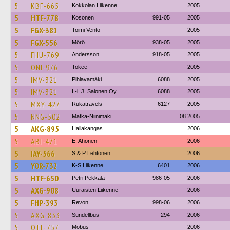
5
KBF-665
Kokkolan Liikenne
2005
5
HTF-778
Kosonen
991-05
2005
5
FGX-381
Toimi Vento
2005
5
FGX-556
Mörö
938-05
2005
5
FHU-769
Andersson
918-05
2005
5
ONI-976
Tokee
2005
5
IMV-321
Pihlavamäki
6088
2005
5
IMV-321
L-l. J. Salonen Oy
6088
2005
5
MXY-427
Rukatravels
6127
2005
5
NNG-502
Matka-Niinimäki
08.2005
5
AKG-895
Hallakangas
2006
5
ABI-471
E. Ahonen
2006
5
IAY-566
S & P Lehtonen
2006
5
YOR-732
K-S Liikenne
6401
2006
5
HTF-650
Petri Pekkala
986-05
2006
5
AXG-908
Uuraisten Liikenne
2006
5
FHP-393
Revon
998-06
2006
5
AXG-833
Sundellbus
294
2006
5
OTL-757
Mobus
2006