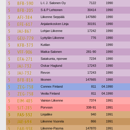
5
BFB-590
L-l. J. Salonen Oy
7122
1990
5
BFB-205
S & P Lehtonen
30414
1990
5
AFJ-384
Liikenne Seppälä
147680
1990
5
EFE-617
Anjalankosken Linja
30191
1990
5
JAJ-867
Lohjan Liikenne
17242
1990
5
GEU-779
Lyttylän Liikenne
776
1990
5
KFB-373
Kutilan
1990
5
VFF-906
Matka-Salonen
281-90
1990
5
EFA-271
Satakunta, прочие
7234
1990
5
JAJ-732
Oskar Haglund
17243
1990
5
JAJ-732
Revon
17243
1990
5
BFB-816
Itkonen
147665
1990
5
ZEG-758
Connex Finland
811
04.1990
5
ZEG-758
Veolia Finland
811
04.1990
5
EIM-485
Vainion Liikenne
7374
1991
5
SJT-285
Porvoon
338-91
1991
5
FAS-352
Linjaliike
940
1991
5
JAE-694
Liikenne Vuorela
866
1991
5
FAR-938
Liikenne-Pasma
147870
1991