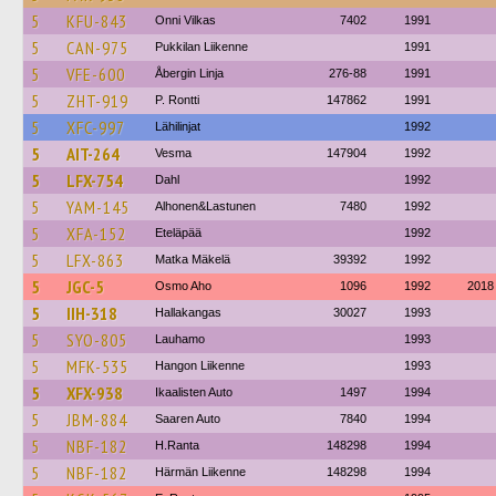
5
KFU-843
Onni Vilkas
7402
1991
5
CAN-975
Pukkilan Liikenne
1991
5
VFE-600
Åbergin Linja
276-88
1991
5
ZHT-919
P. Rontti
147862
1991
5
XFC-997
Lähilinjat
1992
5
AIT-264
Vesma
147904
1992
5
LFX-754
Dahl
1992
5
YAM-145
Alhonen&Lastunen
7480
1992
5
XFA-152
Eteläpää
1992
5
LFX-863
Matka Mäkelä
39392
1992
5
JGC-5
Osmo Aho
1096
1992
2018
5
IIH-318
Hallakangas
30027
1993
5
SYO-805
Lauhamo
1993
5
MFK-535
Hangon Liikenne
1993
5
XFX-938
Ikaalisten Auto
1497
1994
5
JBM-884
Saaren Auto
7840
1994
5
NBF-182
H.Ranta
148298
1994
5
NBF-182
Härmän Liikenne
148298
1994