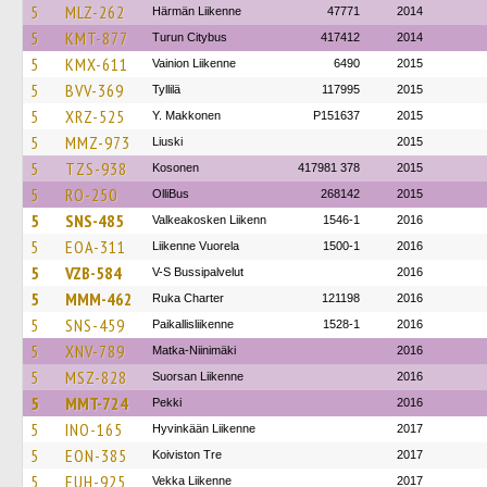
5
MLZ-262
Härmän Liikenne
47771
2014
5
KMT-877
Turun Citybus
417412
2014
5
KMX-611
Vainion Liikenne
6490
2015
5
BVV-369
Tyllilä
117995
2015
5
XRZ-525
Y. Makkonen
P151637
2015
5
MMZ-973
Liuski
2015
5
TZS-938
Kosonen
417981 378
2015
5
RO-250
OlliBus
268142
2015
5
SNS-485
Valkeakosken Liikenn
1546-1
2016
5
EOA-311
Liikenne Vuorela
1500-1
2016
5
VZB-584
V-S Bussipalvelut
2016
5
MMM-462
Ruka Charter
121198
2016
5
SNS-459
Paikallisliikenne
1528-1
2016
5
XNV-789
Matka-Niinimäki
2016
5
MSZ-828
Suorsan Liikenne
2016
5
MMT-724
Pekki
2016
5
INO-165
Hyvinkään Liikenne
2017
5
EON-385
Koiviston Tre
2017
5
EUH-925
Vekka Liikenne
2017