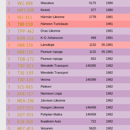
5
VKC-888
Wasabus
5175
1980
5
HMT-898
Kivistö
377
1980
5
VKJ-811
Härmän Liikenne
1778
1981
5
TRE-110
Hämeen Turistiauto
1981
5
TPP-462
Oras Liikenne
1981
5
KHN-216
K-O Johansson
499
1981
5
HNR-136
Länsilinjat
1132
05.1981
5
HNR-136
Разные города
1132
05.1981
5
TOB-172
Разные города
652
1982
5
TRP-915
Wendelin Transport
146395
1982
5
TSE-193
Wendelin Transport
1982
5
TRP-105
Vesma
146389
1982
5
SCS-865
Pielisen
1982
5
APK-717
Niemisen Linjat
1982
5
MEH-296
Järvisen Liikenne
1982
5
UOT-955
Hangon Liikenne
146458
1982
5
UOT-955
Pohjolan Matka
146458
1982
5
ELN-260
Ikaalisten Auto
722
1982
5
MEC-415
Vesanen
5620
1982