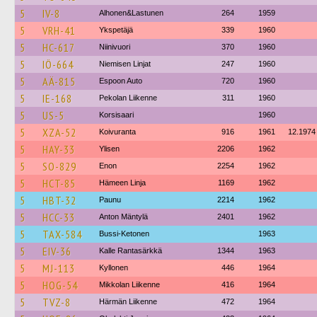
5
IV-8
Alhonen&Lastunen
264
1959
5
VRH-41
Ykspetäjä
339
1960
5
HC-617
Niinivuori
370
1960
5
IÖ-664
Niemisen Linjat
247
1960
5
AÄ-815
Espoon Auto
720
1960
5
IE-168
Pekolan Liikenne
311
1960
5
US-5
Korsisaari
1960
5
XZA-52
Koivuranta
916
1961
12.1974
5
HAY-33
Ylisen
2206
1962
5
SO-829
Enon
2254
1962
5
HCT-85
Hämeen Linja
1169
1962
5
HBT-32
Paunu
2214
1962
5
HCC-33
Anton Mäntylä
2401
1962
5
TAX-584
Bussi-Ketonen
1963
5
EIV-36
Kalle Rantasärkkä
1344
1963
5
MJ-113
Kyllonen
446
1964
5
HOG-54
Mikkolan Liikenne
416
1964
5
TVZ-8
Härmän Liikenne
472
1964