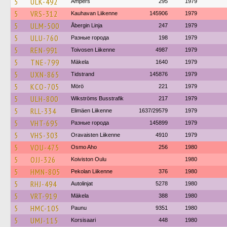
5
ULK-492
Ampers
295
1979
5
VRS-312
Kauhavan Liikenne
145906
1979
5
ULM-500
Åbergin Linja
247
1979
5
ULU-760
Разные города
198
1979
5
REN-991
Toivosen Liikenne
4987
1979
5
TNE-799
Mäkela
1640
1979
5
UXN-865
Tidstrand
145876
1979
5
KCO-705
Mörö
221
1979
5
ULH-800
Wikströms Busstrafik
217
1979
5
RLL-334
Elimäen Liikenne
1637/29579
1979
5
VHT-695
Разные города
145899
1979
5
VHS-303
Oravaisten Liikenne
4910
1979
5
VOU-475
Osmo Aho
256
1980
5
OJJ-326
Koiviston Oulu
1980
5
HMN-805
Pekolan Liikenne
376
1980
5
RHJ-494
Autolinjat
5278
1980
5
VRT-919
Mäkela
388
1980
5
HMC-105
Paunu
9351
1980
5
UMJ-115
Korsisaari
448
1980