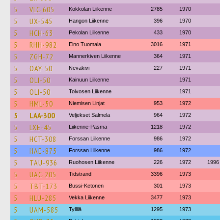
5
VLC-605
Kokkolan Liikenne
2785
1970
5
UX-545
Hangon Liikenne
396
1970
5
HCH-63
Pekolan Liikenne
433
1970
5
RHH-982
Eino Tuomala
3016
1971
5
ZGH-72
Mannerkiven Liikenne
364
1971
5
OAY-50
Nevakivi
227
1971
5
OLI-50
Kainuun Liikenne
1971
5
OLI-50
Toivosen Liikenne
1971
5
HML-50
Niemisen Linjat
953
1972
5
LAA-300
Veljekset Salmela
964
1972
5
LXE-45
Liikenne-Pasma
1218
1972
5
HCT-308
Forssan Liikenne
986
1972
5
HAE-875
Forssan Liikenne
986
1972
5
TAU-936
Ruohosen Liikenne
226
1972
1996
5
UAC-205
Tidstrand
3396
1973
5
TBT-173
Bussi-Ketonen
301
1973
5
HLU-285
Vekka Liikenne
3477
1973
5
UAM-585
Tyllilä
1295
1973