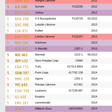
5
GKM-343
Hangon Liikenne
2012
5
ILE-500
Nyholm
P115236
2012
5
BPH-605
Jarbus
2012
5
BPA-299
V-S Bussipalvelut
P120729
04.2012
5
XXC-998
Lyttylän Liikenne
2013
5
LLN-851
Kutilan
2013
5
BXN-935
Lehdon Liikenne
P132347
2013
5
NJH-100
Hokkinen
2013
5
NLX-942
V. Alamäki
1287-1
2013
5
NJE-465
Niemelä
1315-1
09.2013
5
XVP-132
Savo-Karjalan Linja
13680
2014
5
ENA-735
TuKL
417313 8954
2014
5
OUN-397
Porin Linjat
417782 238
2014
5
MMC-295
Ingves
1391-1
2014
5
YYC-695
Pekolan Liikenne
417351
2014
5
EON-399
Lauhamo
417238 887
2014
5
ILL-601
Kuopion
2014
5
EMJ-282
Lamminmäki
2014
5
ÅLW 5
Williams Buss
14EXV0002
2014