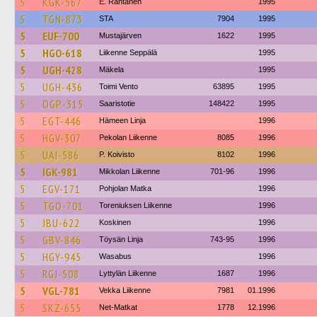
5
KGK-567
E. Rantanen
1995
5
TGN-873
STA
7904
1995
5
EUF-700
Mustajärven
1622
1995
5
HGO-618
Liikenne Seppälä
1995
5
UGH-428
Mäkela
1995
5
UGH-436
Toimi Vento
63895
1995
5
OGP-315
Saaristotie
148422
1995
5
EGT-446
Hämeen Linja
1996
5
HGV-307
Pekolan Liikenne
8085
1996
5
UAI-586
P. Koivisto
8102
1996
5
IGK-981
Mikkolan Liikenne
701-96
1996
5
EGV-171
Pohjolan Matka
1996
5
TGO-701
Toreniuksen Liikenne
1996
5
JBU-622
Koskinen
1996
5
GBV-846
Töysän Linja
743-95
1996
5
HGY-945
Wasabus
1996
5
RGJ-508
Lyttylän Liikenne
1687
1996
5
VGL-781
Vekka Liikenne
7981
01.1996
5
SKZ-655
Net-Matkat
1778
12.1996