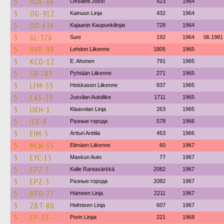
5
HOE-86
Okslahti Jussi
423
1964
5
OG-912
Kainuun Linja
432
1964
5
OD-636
Kajaanin Kaupunkilinjat
728
1964
5
GL-376
Suni
192
1964
06.1981
5
HVD-99
Lehdon Liikenne
1805
1965
5
KCO-12
E. Ahonen
791
1965
5
GR-785
Pyhtään Liikenne
271
1965
5
LFM-55
Heiskasen Liikenne
837
1965
5
EAS-33
Jussilan Autoliike
1711
1965
5
UKH-1
Klaavolan Linja
263
1965
5
ICS-8
Разные города
578
1966
5
EIM-5
Artturi Anttila
453
1966
5
MLN-55
Elimäen Liikenne
60
1967
5
EYC-15
Maskun Auto
77
1967
5
EPZ-5
Kalle Rantasärkkä
2082
1967
5
EPZ-5
Разные города
2082
1967
5
BPD-77
Hämeen Linja
2211
1967
5
ZBT-80
Helmisen Linja
607
1967
5
EP-55
Porin Linjat
221
1968