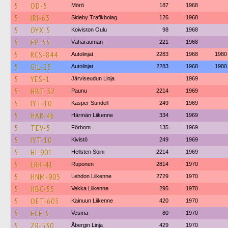
5
OD-5
Mörö
187
1968
5
IRI-63
Sideby Trafikbolag
126
1968
5
OYX-5
Koiviston Oulu
98
1968
5
EP-55
Vähärauman
221
1968
5
RCS-844
Autolinjat
2283
1968
1980
5
GIL-25
Autolinjat
2283
1968
1980
5
YES-1
Järviseudun Linja
1969
5
HBT-32
Paunu
2214
1969
5
IYT-10
Kasper Sundell
249
1969
5
HAR-46
Härmän Liikenne
334
1969
5
TEV-5
Förbom
135
1969
5
IYT-10
Kivistö
249
1969
5
HI-901
Hellsten Soini
2214
1969
5
LRR-41
Ruponen
2814
1970
5
HNM-905
Lehdon Liikenne
2729
1970
5
HBC-55
Vekka Liikenne
295
1970
5
OET-605
Kainuun Liikenne
420
1970
5
ECF-5
Vesma
80
1970
5
ZR-530
Åbergin Linja
429
1970