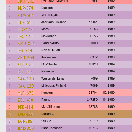
5
EKO-501
Kylmäsen Liikenne
556
1989
5
MJP-678
Kuopion
1989
5
VTV-303
Vihtori Ojala
1989
5
EIJ-661
Järvisen Liikenne
147454
1989
5
LFC-529
Mörö
30155
1989
5
LFC-529
Makkonen
30155
1989
5
BMU-805
Saaren Auto
7000
1989
5
IER-544
Reissu Ruoti
1989
5
ZEN-204
Korsisaari
6972
1989
5
SJT-830
ML-Charter
15828
1989
5
ICS-947
Nevakivi
1989
5
CAA-120
Westendin Linja
7089
1989
5
CAA-120
Linjebuss Finland
7089
1989
5
MJP-678
Kuopion
13704
02.1989
5
ZEL-468
Paunu
147250
04.1989
5
BFB-424
Mynäliikenne
13786
1990
5
CAL-439
Kurumaa
1990
5
CGI-888
OlliBus
30149
1990
5
NAK-810
Bussi-Ketonen
16746
1990