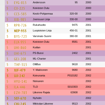
5
EYG-815
Andersson
95
2000
5
CIJ-225
Koiviston Oulu
2000
5
CCS-585
Keski-Pohjanmaa
320-00
2000
5
XIB-985
Joensuun Linja
330-00
2000
5
RPR-726
Rukahuolto
9475
2001
5
NEP-955
Luopioisten Linja
456-01
2001
5
BYS-723
Varsinais-Suomi
380-00
2001
5
ELX-955
Koiviston Oulu
8581
2001
5
UHI-860
Kutilan
2001
5
UAI-675
PS-Bussi
2402
2001
5
GEJ-208
ML-Charter
2001
5
THF-515
OlliBus
9618
2002
5
XJF-479
Y. Makkonen
9680
2002
5
UJI-242
Koivuranta
P010182
2002
5
HYU-141
Niskanen
2002
5
ILA-446
TLO
S010303
2002
5
EZH-783
Liikenne Rajala
63908
2002
5
SEF-670
Nyholm
2002
5
CHJ-245
Mikkolan Liikenne
9513
2002