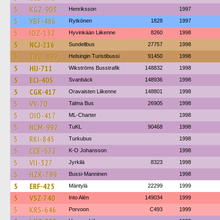
5
KGZ-903
Henriksson
1997
5
YBF-486
Rytkönen
1828
1997
5
IOZ-132
Hyvinkään Liikenne
8260
1998
5
NCJ-216
Sundellbus
27757
1998
5
TYU-499
Helsingin Turistibussi
91450
1998
5
HIJ-711
Wikströms Busstrafik
148832
1998
5
ECI-405
Svanbäck
148936
1998
5
CGK-417
Oravaisten Liikenne
148801
1998
5
VV-70
Talma Bus
26905
1998
5
OIO-417
ML-Charter
1998
5
NCM-992
TuKL
90468
1998
5
RKI-845
Turkubus
1998
5
CCE-572
K-O Johansson
1998
5
VIJ-327
Jyrkilä
8323
1998
5
HZK-799
Bussi-Manninen
1998
5
ERF-425
Mäntylä
22299
1999
5
VSZ-740
Into Alén
149034
1999
5
KRS-646
Porvoon
C493
1999