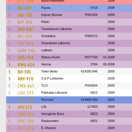
5
EEZ-544
Bussi-Manninen
2008
5
RAI-605
Paunu
6718
2008
5
UAI-705
Ingves Bussar
P081454
2008
5
BJY-491
Pekki
2008
5
OAZ-842
Toreniuksen Liikenne
2008
5
NIC-763
Svanbäck
P080372
2008
5
VSY-964
Oravaisten Liikenne
2008
5
GKM-348
Laitinen
2008
5
KRS-555
Reissu Ruoti
P077750
01.2008
5
KMG-626
Vesma
3784
05.2008
5
RJI-301
Toimi Vento
414293 646
2009
5
XNY-970
S & P Lehtonen
2009
5
CMX-665
TLO
P093604
2009
5
LOH-333
Pakkalan Liikenne
6822
2009
5
NKK-561
Porvoon
414469 692
2009
5
GIS-121
LSL
117503
2009
5
ZNA-604
Norrgårds Buss
6823
2009
5
OVC-392
Rautaveden
6851
2009
5
BKZ-614
E. Ahonen
2009