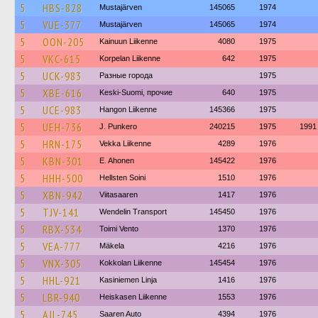
5
HBS-828
Mustajärven
145065
1974
5
VUE-377
Mustajärven
145065
1974
5
OON-205
Kainuun Liikenne
4080
1975
5
VKC-615
Korpelan Liikenne
642
1975
5
UCK-983
Разные города
1975
5
XBE-616
Keski-Suomi, прочие
640
1975
5
UCE-983
Hangon Liikenne
145366
1975
5
UEH-736
J. Punkero
240215
1975
1991
5
HRN-175
Vekka Liikenne
4289
1976
5
KBN-301
E. Ahonen
145422
1976
5
HHH-500
Hellsten Soini
1510
1976
5
XBN-942
Viitasaaren
1417
1976
5
TJV-141
Wendelin Transport
145450
1976
5
RBX-534
Toimi Vento
1370
1976
5
VEA-777
Mäkela
4216
1976
5
VNX-305
Kokkolan Liikenne
145454
1976
5
HHL-921
Kasiniemen Linja
1416
1976
5
LBR-940
Heiskasen Liikenne
1553
1976
5
AJL-745
Saaren Auto
4394
1976