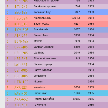
5
XHK-205
Keski-Suomi, прочие
788
1983
5
TTJ-747
Satakunta, прочие
744
1983
5
SEC-365
Joensuun Linja
847
1983
5
HSC-524
Niemisen Linjat
639-83
1984
5
KLE-915
Savon Matka
6117
1984
5
TVM-805
Artturi Anttila
1027
1984
5
ATR-755
Saaren Auto
5968
1984
5
BGN-465
Mäkela
989
1984
5
URP-405
Vantaan Liikenne
5889
1984
5
USU-205
Lähilinjat
1049
1984
5
HSR-845
Alhonen&Lastunen
943
1984
5
LAT-774
Разные города
1984
5
USH-805
Paavo Sillanpää
1984
5
USH-805
Ventoniemi
1984
5
HTB-100
Itkonen
1984
5
AXA-881
Wasabus
1066
1985
5
EAE-405
Porin Linjat
1146
1985
5
AXA-652
Ragnar Norrgård
11915
1985
5
XLE-397
P. Koivisto
1985