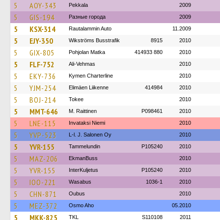
5
AOY-343
Pekkala
2009
5
GIS-194
Разные города
2009
5
KSX-314
Rautalammin Auto
11.2009
5
EJY-350
Wikströms Busstrafik
8915
2010
5
GIX-805
Pohjolan Matka
414933 880
2010
5
FLF-752
Ali-Vehmas
2010
5
EKY-736
Kymen Charterline
2010
5
YJM-254
Elimäen Liikenne
414984
2010
5
BOJ-214
Tokee
2010
5
MMT-646
M. Raittinen
P098461
2010
5
LNE-115
Invataksi Niemi
2010
5
YVP-523
L-l. J. Salonen Oy
2010
5
YVR-155
Tammelundin
P105240
2010
5
MAZ-206
EkmanBuss
2010
5
YVR-155
InterKuljetus
P105240
2010
5
IOO-221
Wasabus
1036-1
2010
5
CHN-871
Oubus
2010
5
MEZ-372
Osmo Aho
05.2010
5
MKK-825
TKL
S110108
2011