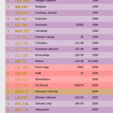
5
LKG-599
Hangon Liikenne
1999
5
XIB-945
Eteläpää
1999
5
TIZ-625
Uusimaa, прочие
1999
5
HJI-765
Hokkinen
1999
5
ILG-745
Korhonen
91505
1999
5
MGV-752
Länsilinjat
1999
5
JCX-996
Разные города
35
1999
5
AEZ-201
Turkubus
211-99
1999
5
AEZ-201
Kylmäsen Liikenne
211-99
1999
5
JCZ-288
Keskuslinja
224-99
1999
5
JUR-75
Mobus
144-98
03.1999
5
EAE-405
Porin Linjat
8462
2000
5
ZIX-281
HelB
43
2000
5
CFO-355
EkmanBuss
2000
5
ZIX-108
OK-Bussit
520079
2000
5
RYH-133
Kamusen Liikenne
2000
5
LIB-993
Elimäen Liikenne
310-00
2000
5
BYS-746
Sukulan Linja
380-00
2000
5
ARZ-774
Viitasaaren
2000