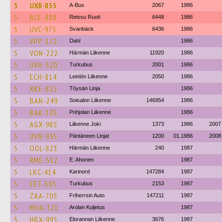
5
UXB-855
A-Bus
2067
1986
5
BCE-888
Reissu Ruoti
6448
1986
5
UVC-975
Svanbäck
6436
1986
5
VPP-172
Dahl
1986
5
VON-222
Härmän Liikenne
11920
1986
5
UVH-320
Turkubus
2001
1986
5
ECH-814
Leiniön Liikenne
2050
1986
5
XKE-825
Töysän Linja
1986
5
BAN-249
Soisalon Liikenne
146954
1986
5
BAK-105
Pohjolan Liikenne
1986
5
AGX-985
Liikenne Joki
1373
1986
2007
5
UVN-935
Päntäneen Linjat
1200
01.1986
2008
5
OOL-823
Härmän Liikenne
240
1987
5
RME-512
E. Ahonen
1987
5
LKC-414
Karinord
147284
1987
5
EET-505
Turkubus
2153
1987
5
ZAA-705
Friherrsin Auto
147211
1987
5
MHX-321
Arolan Kuljetus
1987
5
HBX-995
Elorannan Liikenne
3676
1987