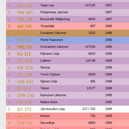
5
ECJ-310
Tapio Lae
147135
1987
5
VRN-485
Pohjanmaa, прочие
1987
5
VRB-748
Busstrafik Widjeskog
6640
1987
5
IAO-745
Ykspetäjä
487
1988
5
XLA-570
Uuraisten Liikenne
2203
1988
5
MJE-820
Pentti Paasonen
1988
5
VRK-785
Oravaisten Liikenne
147256
1988
5
ICL-215
Hämeen Linja
6823
1988
5
ZCL-820
Laitinen
122-88
1988
5
MJE-820
Vesma
1988
5
ZCL-288
Turun Citybus
6828
1988
5
UXB-845
Sipoon Linja
485
1988
5
IBJ-175
Tokee
13177
1988
5
OPN-240
Kamusen Liikenne
1988
5
EJU-195
Matka-Autot
1988
5
IEF-533
Järviseudun Linja
217 / 702
1989
5
ILG-824
Kivistö
735
1989
5
ZCV-713
Savonlinja
6884
1989