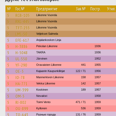
№
Гос.№
Предприятие
Зав.№
Постр.
Утил.
5
RCB-105
Liikenne Vuorela
5
RNL-445
Liikenne Vuorela
5
TFT-255
Liikenne Vuorela
5
LML-50
Veljekset Salmela
5
EFE-617
Anjalankosken Linja
5
H-3886
Pekolan Liikenne
1936
5
H-5048
TAKRA
1936
5
UL-550
Järvinen
1952
5
YF-290
Oravaisten Liikenne
441
1955
5
OE-5
Kajaanin Kaupunkilinjat
122 / 71
1956
5
IO-78
Mannerkiven Liikenne
158
1957
5
HA-771
Vekka Liikenne
142
1957
5
UM-399
Koskinen
189
1957
5
OM-5
Nevakivi
1958
5
RI-802
Toimi Vento
471 / 71
1959
5
OU-899
Kyllonen
536
1959
5
TO-643
Разные города
131 / 76
1959