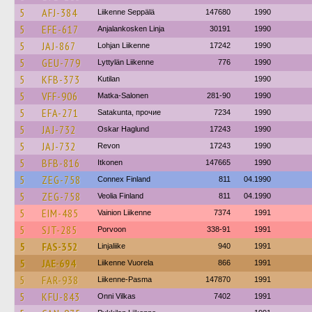
5
AFJ-384
Liikenne Seppälä
147680
1990
5
EFE-617
Anjalankosken Linja
30191
1990
5
JAJ-867
Lohjan Liikenne
17242
1990
5
GEU-779
Lyttylän Liikenne
776
1990
5
KFB-373
Kutilan
1990
5
VFF-906
Matka-Salonen
281-90
1990
5
EFA-271
Satakunta, прочие
7234
1990
5
JAJ-732
Oskar Haglund
17243
1990
5
JAJ-732
Revon
17243
1990
5
BFB-816
Itkonen
147665
1990
5
ZEG-758
Connex Finland
811
04.1990
5
ZEG-758
Veolia Finland
811
04.1990
5
EIM-485
Vainion Liikenne
7374
1991
5
SJT-285
Porvoon
338-91
1991
5
FAS-352
Linjaliike
940
1991
5
JAE-694
Liikenne Vuorela
866
1991
5
FAR-938
Liikenne-Pasma
147870
1991
5
KFU-843
Onni Vilkas
7402
1991