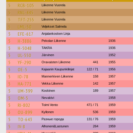
5
RCB-105
Liikenne Vuorela
5
RNL-445
Liikenne Vuorela
5
TFT-255
Liikenne Vuorela
5
LML-50
Veljekset Salmela
5
EFE-617
Anjalankosken Linja
5
H-3886
Pekolan Liikenne
1936
5
H-5048
TAKRA
1936
5
UL-550
Järvinen
1952
5
YF-290
Oravaisten Liikenne
441
1955
5
OE-5
Kajaanin Kaupunkilinjat
122 / 71
1956
5
IO-78
Mannerkiven Liikenne
158
1957
5
HA-771
Vekka Liikenne
142
1957
5
UM-399
Koskinen
189
1957
5
OM-5
Nevakivi
1958
5
RI-802
Toimi Vento
471 / 71
1959
5
OU-899
Kyllonen
536
1959
5
TO-643
Разные города
131 / 76
1959
5
IV-8
Alhonen&Lastunen
264
1959