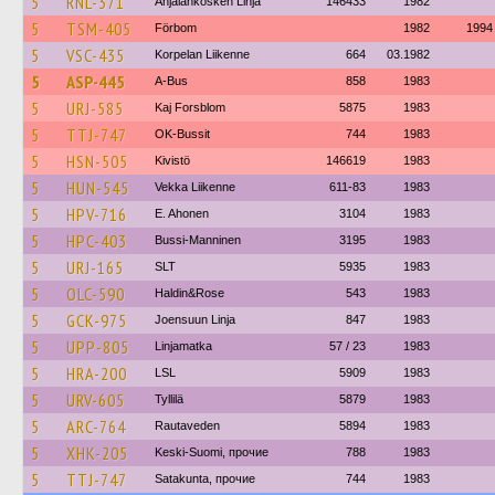
5
RNL-371
Anjalankosken Linja
146433
1982
5
TSM-405
Förbom
1982
1994
5
VSC-435
Korpelan Liikenne
664
03.1982
5
ASP-445
A-Bus
858
1983
5
URJ-585
Kaj Forsblom
5875
1983
5
TTJ-747
OK-Bussit
744
1983
5
HSN-505
Kivistö
146619
1983
5
HUN-545
Vekka Liikenne
611-83
1983
5
HPV-716
E. Ahonen
3104
1983
5
HPC-403
Bussi-Manninen
3195
1983
5
URJ-165
SLT
5935
1983
5
OLC-590
Haldin&Rose
543
1983
5
GCK-975
Joensuun Linja
847
1983
5
UPP-805
Linjamatka
57 / 23
1983
5
HRA-200
LSL
5909
1983
5
URV-605
Tyllilä
5879
1983
5
ARC-764
Rautaveden
5894
1983
5
XHK-205
Keski-Suomi, прочие
788
1983
5
TTJ-747
Satakunta, прочие
744
1983