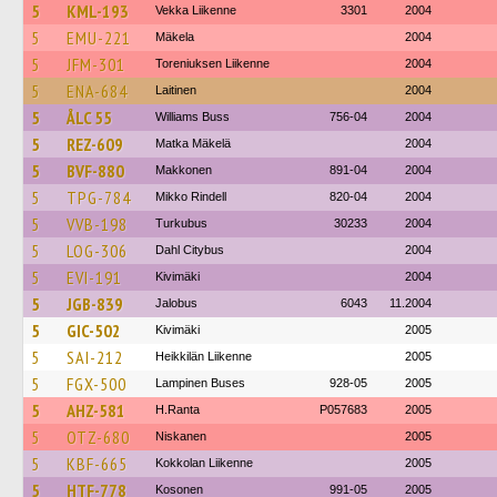
5
KML-193
Vekka Liikenne
3301
2004
5
EMU-221
Mäkela
2004
5
JFM-301
Toreniuksen Liikenne
2004
5
ENA-684
Laitinen
2004
5
ÅLC 55
Williams Buss
756-04
2004
5
REZ-609
Matka Mäkelä
2004
5
BVF-880
Makkonen
891-04
2004
5
TPG-784
Mikko Rindell
820-04
2004
5
VVB-198
Turkubus
30233
2004
5
LOG-306
Dahl Citybus
2004
5
EVI-191
Kivimäki
2004
5
JGB-839
Jalobus
6043
11.2004
5
GIC-502
Kivimäki
2005
5
SAI-212
Heikkilän Liikenne
2005
5
FGX-500
Lampinen Buses
928-05
2005
5
AHZ-581
H.Ranta
P057683
2005
5
OTZ-680
Niskanen
2005
5
KBF-665
Kokkolan Liikenne
2005
5
HTF-778
Kosonen
991-05
2005