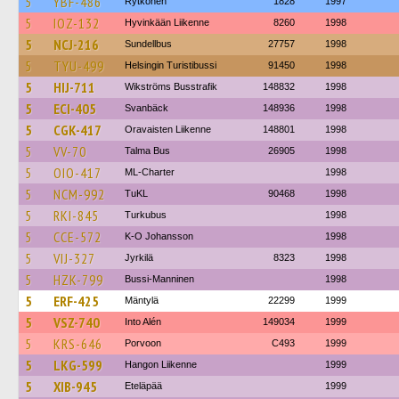
5
YBF-486
Rytkönen
1828
1997
5
IOZ-132
Hyvinkään Liikenne
8260
1998
5
NCJ-216
Sundellbus
27757
1998
5
TYU-499
Helsingin Turistibussi
91450
1998
5
HIJ-711
Wikströms Busstrafik
148832
1998
5
ECI-405
Svanbäck
148936
1998
5
CGK-417
Oravaisten Liikenne
148801
1998
5
VV-70
Talma Bus
26905
1998
5
OIO-417
ML-Charter
1998
5
NCM-992
TuKL
90468
1998
5
RKI-845
Turkubus
1998
5
CCE-572
K-O Johansson
1998
5
VIJ-327
Jyrkilä
8323
1998
5
HZK-799
Bussi-Manninen
1998
5
ERF-425
Mäntylä
22299
1999
5
VSZ-740
Into Alén
149034
1999
5
KRS-646
Porvoon
C493
1999
5
LKG-599
Hangon Liikenne
1999
5
XIB-945
Eteläpää
1999