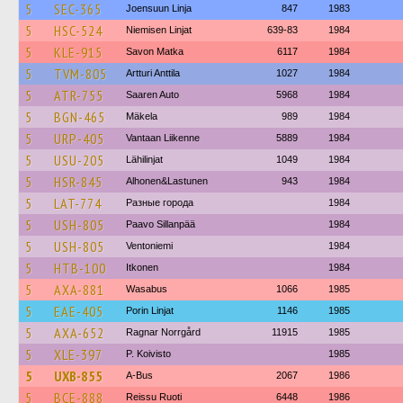
5
SEC-365
Joensuun Linja
847
1983
5
HSC-524
Niemisen Linjat
639-83
1984
5
KLE-915
Savon Matka
6117
1984
5
TVM-805
Artturi Anttila
1027
1984
5
ATR-755
Saaren Auto
5968
1984
5
BGN-465
Mäkela
989
1984
5
URP-405
Vantaan Liikenne
5889
1984
5
USU-205
Lähilinjat
1049
1984
5
HSR-845
Alhonen&Lastunen
943
1984
5
LAT-774
Разные города
1984
5
USH-805
Paavo Sillanpää
1984
5
USH-805
Ventoniemi
1984
5
HTB-100
Itkonen
1984
5
AXA-881
Wasabus
1066
1985
5
EAE-405
Porin Linjat
1146
1985
5
AXA-652
Ragnar Norrgård
11915
1985
5
XLE-397
P. Koivisto
1985
5
UXB-855
A-Bus
2067
1986
5
BCE-888
Reissu Ruoti
6448
1986