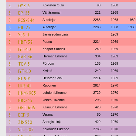
5
OYX-5
Koiviston Oulu
98
1968
5
EP-55
Vähärauman
221
1968
5
RCS-844
Autolinjat
2283
1968
1980
5
GIL-25
Autolinjat
2283
1968
1980
5
YES-1
Järviseudun Linja
1969
5
HBT-32
Paunu
2214
1969
5
IYT-10
Kasper Sundell
249
1969
5
HAR-46
Härmän Liikenne
334
1969
5
TEV-5
Förbom
135
1969
5
IYT-10
Kivistö
249
1969
5
HI-901
Hellsten Soini
2214
1969
5
LRR-41
Ruponen
2814
1970
5
HNM-905
Lehdon Liikenne
2729
1970
5
HBC-55
Vekka Liikenne
295
1970
5
OET-605
Kainuun Liikenne
420
1970
5
ECF-5
Vesma
80
1970
5
ZR-530
Åbergin Linja
429
1970
5
VLC-605
Kokkolan Liikenne
2785
1970