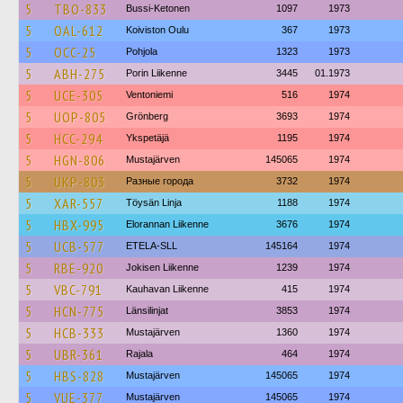
5
TBO-833
Bussi-Ketonen
1097
1973
5
OAL-612
Koiviston Oulu
367
1973
5
OCC-25
Pohjola
1323
1973
5
ABH-275
Porin Liikenne
3445
01.1973
5
UCE-305
Ventoniemi
516
1974
5
UOP-805
Grönberg
3693
1974
5
HCC-294
Ykspetäjä
1195
1974
5
HGN-806
Mustajärven
145065
1974
5
UKP-803
Разные города
3732
1974
5
XAR-557
Töysän Linja
1188
1974
5
HBX-995
Elorannan Liikenne
3676
1974
5
UCB-577
ETELA-SLL
145164
1974
5
RBE-920
Jokisen Liikenne
1239
1974
5
VBC-791
Kauhavan Liikenne
415
1974
5
HCN-775
Länsilinjat
3853
1974
5
HCB-333
Mustajärven
1360
1974
5
UBR-361
Rajala
464
1974
5
HBS-828
Mustajärven
145065
1974
5
VUE-377
Mustajärven
145065
1974