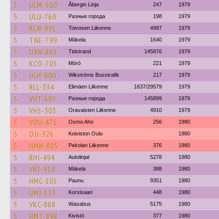
5
ULM-500
Åbergin Linja
247
1979
5
ULU-760
Разные города
198
1979
5
REN-991
Toivosen Liikenne
4987
1979
5
TNE-799
Mäkela
1640
1979
5
UXN-865
Tidstrand
145876
1979
5
KCO-705
Mörö
221
1979
5
ULH-800
Wikströms Busstrafik
217
1979
5
RLL-334
Elimäen Liikenne
1637/29579
1979
5
VHT-695
Разные города
145899
1979
5
VHS-303
Oravaisten Liikenne
4910
1979
5
VOU-475
Osmo Aho
256
1980
5
OJJ-326
Koiviston Oulu
1980
5
HMN-805
Pekolan Liikenne
376
1980
5
RHJ-494
Autolinjat
5278
1980
5
VRT-919
Mäkela
388
1980
5
HMC-105
Paunu
9351
1980
5
UMJ-115
Korsisaari
448
1980
5
VKC-888
Wasabus
5175
1980
5
HMT-898
Kivistö
377
1980