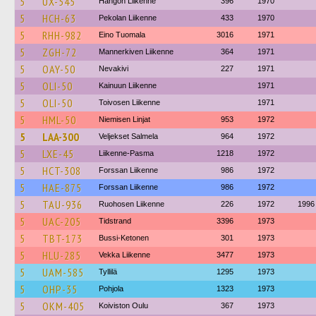
5
UX-545
Hangon Liikenne
396
1970
5
HCH-63
Pekolan Liikenne
433
1970
5
RHH-982
Eino Tuomala
3016
1971
5
ZGH-72
Mannerkiven Liikenne
364
1971
5
OAY-50
Nevakivi
227
1971
5
OLI-50
Kainuun Liikenne
1971
5
OLI-50
Toivosen Liikenne
1971
5
HML-50
Niemisen Linjat
953
1972
5
LAA-300
Veljekset Salmela
964
1972
5
LXE-45
Liikenne-Pasma
1218
1972
5
HCT-308
Forssan Liikenne
986
1972
5
HAE-875
Forssan Liikenne
986
1972
5
TAU-936
Ruohosen Liikenne
226
1972
1996
5
UAC-205
Tidstrand
3396
1973
5
TBT-173
Bussi-Ketonen
301
1973
5
HLU-285
Vekka Liikenne
3477
1973
5
UAM-585
Tyllilä
1295
1973
5
OHP-35
Pohjola
1323
1973
5
OKM-405
Koiviston Oulu
367
1973