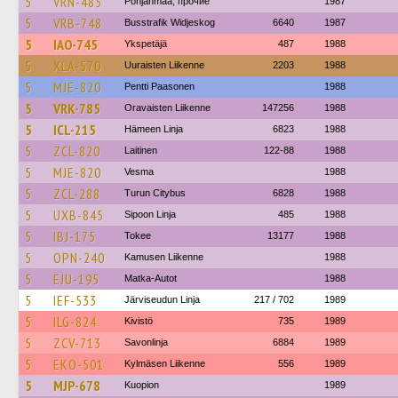
5
VRN-485
Pohjanmaa, прочие
1987
5
VRB-748
Busstrafik Widjeskog
6640
1987
5
IAO-745
Ykspetäjä
487
1988
5
XLA-570
Uuraisten Liikenne
2203
1988
5
MJE-820
Pentti Paasonen
1988
5
VRK-785
Oravaisten Liikenne
147256
1988
5
ICL-215
Hämeen Linja
6823
1988
5
ZCL-820
Laitinen
122-88
1988
5
MJE-820
Vesma
1988
5
ZCL-288
Turun Citybus
6828
1988
5
UXB-845
Sipoon Linja
485
1988
5
IBJ-175
Tokee
13177
1988
5
OPN-240
Kamusen Liikenne
1988
5
EJU-195
Matka-Autot
1988
5
IEF-533
Järviseudun Linja
217 / 702
1989
5
ILG-824
Kivistö
735
1989
5
ZCV-713
Savonlinja
6884
1989
5
EKO-501
Kylmäsen Liikenne
556
1989
5
MJP-678
Kuopion
1989