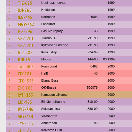
5
TIZ-625
Uusimaa, прочие
1999
5
HJI-765
Hokkinen
1999
5
ILG-745
Korhonen
91505
1999
5
MGV-752
Länsilinjat
1999
5
JCX-996
Разные города
35
1999
5
AEZ-201
Turkubus
211-99
1999
5
AEZ-201
Kylmäsen Liikenne
211-99
1999
5
JCZ-288
Keskuslinja
224-99
1999
5
JUR-75
Mobus
144-98
03.1999
5
EAE-405
Porin Linjat
8462
2000
5
ZIX-281
HelB
43
2000
5
CFO-355
EkmanBuss
2000
5
ZIX-108
OK-Bussit
520079
2000
5
RYH-133
Kamusen Liikenne
2000
5
LIB-993
Elimäen Liikenne
310-00
2000
5
BYS-746
Sukulan Linja
380-00
2000
5
ARZ-774
Viitasaaren
2000
5
EYG-815
Andersson
95
2000
5
CIJ-225
Koiviston Oulu
2000