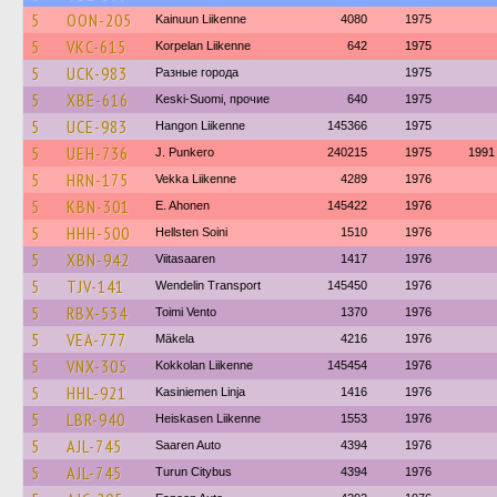
5
OON-205
Kainuun Liikenne
4080
1975
5
VKC-615
Korpelan Liikenne
642
1975
5
UCK-983
Разные города
1975
5
XBE-616
Keski-Suomi, прочие
640
1975
5
UCE-983
Hangon Liikenne
145366
1975
5
UEH-736
J. Punkero
240215
1975
1991
5
HRN-175
Vekka Liikenne
4289
1976
5
KBN-301
E. Ahonen
145422
1976
5
HHH-500
Hellsten Soini
1510
1976
5
XBN-942
Viitasaaren
1417
1976
5
TJV-141
Wendelin Transport
145450
1976
5
RBX-534
Toimi Vento
1370
1976
5
VEA-777
Mäkela
4216
1976
5
VNX-305
Kokkolan Liikenne
145454
1976
5
HHL-921
Kasiniemen Linja
1416
1976
5
LBR-940
Heiskasen Liikenne
1553
1976
5
AJL-745
Saaren Auto
4394
1976
5
AJL-745
Turun Citybus
4394
1976