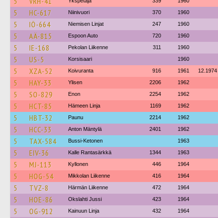
5
VRH-41
Ykspetäjä
339
1960
5
HC-617
Niinivuori
370
1960
5
IÖ-664
Niemisen Linjat
247
1960
5
AÄ-815
Espoon Auto
720
1960
5
IE-168
Pekolan Liikenne
311
1960
5
US-5
Korsisaari
1960
5
XZA-52
Koivuranta
916
1961
12.1974
5
HAY-33
Ylisen
2206
1962
5
SO-829
Enon
2254
1962
5
HCT-85
Hämeen Linja
1169
1962
5
HBT-32
Paunu
2214
1962
5
HCC-33
Anton Mäntylä
2401
1962
5
TAX-584
Bussi-Ketonen
1963
5
EIV-36
Kalle Rantasärkkä
1344
1963
5
MJ-113
Kyllonen
446
1964
5
HOG-54
Mikkolan Liikenne
416
1964
5
TVZ-8
Härmän Liikenne
472
1964
5
HOE-86
Okslahti Jussi
423
1964
5
OG-912
Kainuun Linja
432
1964