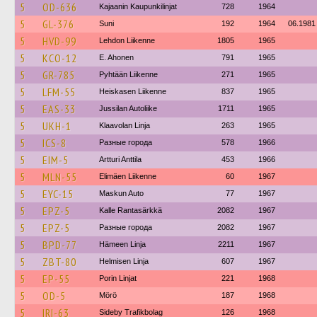
5
OD-636
Kajaanin Kaupunkilinjat
728
1964
5
GL-376
Suni
192
1964
06.1981
5
HVD-99
Lehdon Liikenne
1805
1965
5
KCO-12
E. Ahonen
791
1965
5
GR-785
Pyhtään Liikenne
271
1965
5
LFM-55
Heiskasen Liikenne
837
1965
5
EAS-33
Jussilan Autoliike
1711
1965
5
UKH-1
Klaavolan Linja
263
1965
5
ICS-8
Разные города
578
1966
5
EIM-5
Artturi Anttila
453
1966
5
MLN-55
Elimäen Liikenne
60
1967
5
EYC-15
Maskun Auto
77
1967
5
EPZ-5
Kalle Rantasärkkä
2082
1967
5
EPZ-5
Разные города
2082
1967
5
BPD-77
Hämeen Linja
2211
1967
5
ZBT-80
Helmisen Linja
607
1967
5
EP-55
Porin Linjat
221
1968
5
OD-5
Mörö
187
1968
5
IRI-63
Sideby Trafikbolag
126
1968