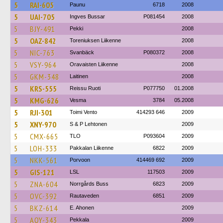
5
RAI-605
Paunu
6718
2008
5
UAI-705
Ingves Bussar
P081454
2008
5
BJY-491
Pekki
2008
5
OAZ-842
Toreniuksen Liikenne
2008
5
NIC-763
Svanbäck
P080372
2008
5
VSY-964
Oravaisten Liikenne
2008
5
GKM-348
Laitinen
2008
5
KRS-555
Reissu Ruoti
P077750
01.2008
5
KMG-626
Vesma
3784
05.2008
5
RJI-301
Toimi Vento
414293 646
2009
5
XNY-970
S & P Lehtonen
2009
5
CMX-665
TLO
P093604
2009
5
LOH-333
Pakkalan Liikenne
6822
2009
5
NKK-561
Porvoon
414469 692
2009
5
GIS-121
LSL
117503
2009
5
ZNA-604
Norrgårds Buss
6823
2009
5
OVC-392
Rautaveden
6851
2009
5
BKZ-614
E. Ahonen
2009
5
AOY-343
Pekkala
2009