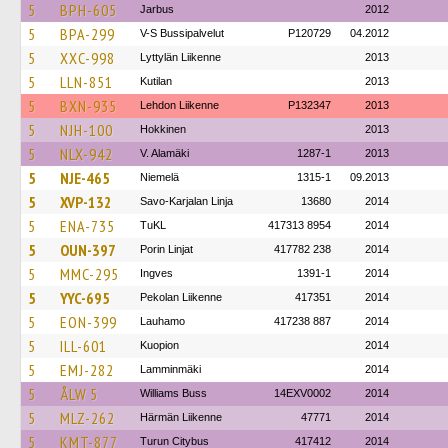
5
BPH-605
Jarbus
2012
5
BPA-299
V-S Bussipalvelut
P120729
04.2012
5
XXC-998
Lyttylän Liikenne
2013
5
LLN-851
Kutilan
2013
5
BXN-935
Lehdon Liikenne
P132347
2013
5
NJH-100
Hokkinen
2013
5
NLX-942
V. Alamäki
1287-1
2013
5
NJE-465
Niemelä
1315-1
09.2013
5
XVP-132
Savo-Karjalan Linja
13680
2014
5
ENA-735
TuKL
417313 8954
2014
5
OUN-397
Porin Linjat
417782 238
2014
5
MMC-295
Ingves
1391-1
2014
5
YYC-695
Pekolan Liikenne
417351
2014
5
EON-399
Lauhamo
417238 887
2014
5
ILL-601
Kuopion
2014
5
EMJ-282
Lamminmäki
2014
5
ÅLW 5
Williams Buss
14EXV0002
2014
5
MLZ-262
Härmän Liikenne
47771
2014
5
KMT-877
Turun Citybus
417412
2014