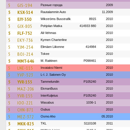
5
GIS-194
Разные города
2009
5
KSX-314
Rautalammin Auto
11.2009
5
EJY-350
Wikströms Busstrafik
8915
2010
5
GIX-805
Pohjolan Matka
414933 880
2010
5
FLF-752
Ali-Vehmas
2010
5
EKY-736
Kymen Charterline
2010
5
YJM-254
Elimäen Liikenne
414984
2010
5
BOJ-214
Tokee
2010
5
MMT-646
M. Raittinen
P098461
2010
5
LNE-115
Invataksi Niemi
2010
5
YVP-523
L-l. J. Salonen Oy
2010
5
YVR-155
Tammelundin
P105240
2010
5
MAZ-206
EkmanBuss
2010
5
YVR-155
InterKuljetus
P105240
2010
5
IOO-221
Wasabus
1036-1
2010
5
CHN-871
Oubus
2010
5
MEZ-372
Osmo Aho
05.2010
5
MKK-825
TKL
S110108
2011