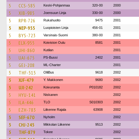
5
CCS-585
Keski-Pohjanmaa
320-00
2000
5
XIB-985
Joensuun Linja
330-00
2000
5
RPR-726
Rukahuolto
9475
2001
5
NEP-955
Luopioisten Linja
456-01
2001
5
BYS-723
Varsinais-Suomi
380-00
2001
5
ELX-955
Koiviston Oulu
8581
2001
5
UHI-860
Kutilan
2001
5
UAI-675
PS-Bussi
2402
2001
5
GEJ-208
ML-Charter
2001
5
THF-515
OlliBus
9618
2002
5
XJF-479
Y. Makkonen
9680
2002
5
UJI-242
Koivuranta
P010182
2002
5
HYU-141
Niskanen
2002
5
ILA-446
TLO
S010303
2002
5
EZH-783
Liikenne Rajala
63908
2002
5
SEF-670
Nyholm
2002
5
CHJ-245
Mikkolan Liikenne
9513
2002
5
THF-879
Tokee
2002