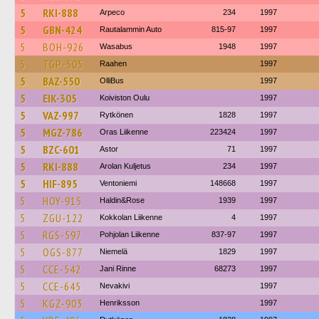
5
RKI-888
Arpeco
234
1997
5
GBN-424
Rautalammin Auto
815-97
1997
5
BOH-926
Wasabus
1948
1997
5
TGP-505
Raahen
1997
5
BAZ-550
OlliBus
1997
5
EIK-305
Koiviston Oulu
1997
5
VAZ-997
Rytkönen
1828
1997
5
MGZ-786
Oras Liikenne
223424
1997
5
BZC-601
Astor
71
1997
5
RKI-888
Arolan Kuljetus
234
1997
5
HIF-895
Ventoniemi
148668
1997
5
HOY-915
Haldin&Rose
1939
1997
5
ZGU-122
Kokkolan Liikenne
4
1997
5
RGS-597
Pohjolan Liikenne
837-97
1997
5
OGS-877
Niemelä
1829
1997
5
CCE-542
Jani Rinne
68273
1997
5
CCE-645
Nevakivi
1997
5
KGZ-903
Henriksson
1997