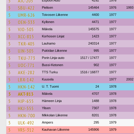
5
AJC-205
Espoon Auto
4292
1976
5
SBU-422
Pielisen
145464
1976
1993
5
UMR-626
Toivosen Liikenne
4400
1977
5
OEN-333
Kyllonen
4471
1977
5
VJO-505
Mäkela
145575
1977
5
XCC-815
Korhosen Linjat
1423
1977
5
TKR-405
Lauhamo
240314
1977
5
UJN-505
Pukkilan Liikenne
995
1977
5
TKU-773
Porin Linja-auto
1517 / 17477
1977
5
UOC-771
Bussi-Ketonen
902
1977
5
AKE-282
TTS Turku
1516 / 16877
1977
5
LBX-142
Kuusela
1977
2002
5
HKN-142
U. T. Tuomi
24
1978
5
AKT-813
Mäkela
4707
1978
5
HJP-655
Hämeen Linja
1488
1978
5
HKJ-555
Ylisen
7307
1978
5
HKN-700
Mikkolan Liikenne
8201
1978
5
ULK-492
Ampers
295
1979
5
VRS-312
Kauhavan Liikenne
145906
1979