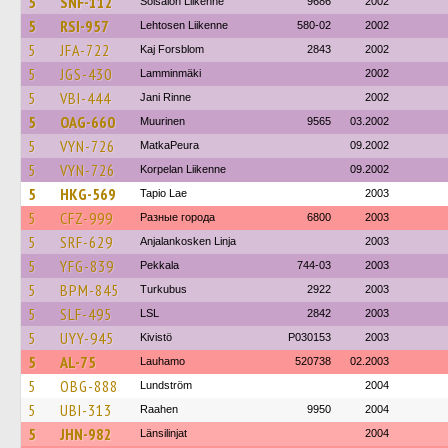
5
SNF-112
Soisalon Liikenne
9686
2002
5
RSI-957
Lehtosen Liikenne
580-02
2002
5
JFA-722
Kaj Forsblom
2843
2002
5
JGS-430
Lamminmäki
2002
5
VBI-444
Jani Rinne
2002
5
OAG-660
Muurinen
9565
03.2002
5
VYN-726
MatkaPeura
09.2002
5
VYN-726
Korpelan Liikenne
09.2002
5
HKG-569
Tapio Lae
2003
5
CFZ-999
Разные города
6800
2003
5
SRF-629
Anjalankosken Linja
2003
5
YFG-839
Pekkala
744-03
2003
5
BPM-845
Turkubus
2922
2003
5
SLF-495
LSL
2842
2003
5
UYY-945
Kivistö
P030153
2003
5
AL-75
Lauhamo
520738
02.2003
5
OBG-888
Lundström
2004
5
UBI-313
Raahen
9950
2004
5
JHN-982
Länsilinjat
2004