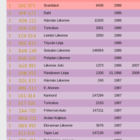
5
UVC-975
Svanbäck
6436
1986
5
VPP-172
Dahl
1986
5
VON-222
Härmän Liikenne
11920
1986
5
UVH-320
Turkubus
2001
1986
5
ECH-814
Leiniön Liikenne
2050
1986
5
XKE-825
Töysän Linja
1986
5
BAN-249
Soisalon Liikenne
146954
1986
5
BAK-105
Pohjolan Liikenne
1986
5
AGX-985
Liikenne Joki
1373
1986
2007
5
UVN-935
Päntäneen Linjat
1200
01.1986
2008
5
OOL-823
Härmän Liikenne
240
1987
5
RME-512
E. Ahonen
1987
5
LKC-414
Karinord
147284
1987
5
EET-505
Turkubus
2153
1987
5
ZAA-705
Friherrsin Auto
147211
1987
5
MHX-321
Arolan Kuljetus
1987
5
HBX-995
Elorannan Liikenne
3676
1987
5
ECJ-310
Tapio Lae
147135
1987