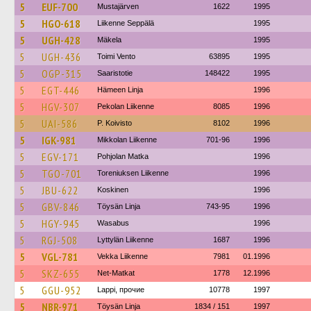
5
EUF-700
Mustajärven
1622
1995
5
HGO-618
Liikenne Seppälä
1995
5
UGH-428
Mäkela
1995
5
UGH-436
Toimi Vento
63895
1995
5
OGP-315
Saaristotie
148422
1995
5
EGT-446
Hämeen Linja
1996
5
HGV-307
Pekolan Liikenne
8085
1996
5
UAI-586
P. Koivisto
8102
1996
5
IGK-981
Mikkolan Liikenne
701-96
1996
5
EGV-171
Pohjolan Matka
1996
5
TGO-701
Toreniuksen Liikenne
1996
5
JBU-622
Koskinen
1996
5
GBV-846
Töysän Linja
743-95
1996
5
HGY-945
Wasabus
1996
5
RGJ-508
Lyttylän Liikenne
1687
1996
5
VGL-781
Vekka Liikenne
7981
01.1996
5
SKZ-655
Net-Matkat
1778
12.1996
5
GGU-952
Lappi, прочие
10778
1997
5
NBR-971
Töysän Linja
1834 / 151
1997