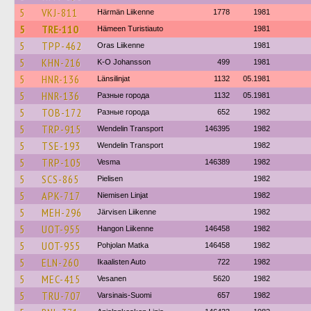
5
VKJ-811
Härmän Liikenne
1778
1981
5
TRE-110
Hämeen Turistiauto
1981
5
TPP-462
Oras Liikenne
1981
5
KHN-216
K-O Johansson
499
1981
5
HNR-136
Länsilinjat
1132
05.1981
5
HNR-136
Разные города
1132
05.1981
5
TOB-172
Разные города
652
1982
5
TRP-915
Wendelin Transport
146395
1982
5
TSE-193
Wendelin Transport
1982
5
TRP-105
Vesma
146389
1982
5
SCS-865
Pielisen
1982
5
APK-717
Niemisen Linjat
1982
5
MEH-296
Järvisen Liikenne
1982
5
UOT-955
Hangon Liikenne
146458
1982
5
UOT-955
Pohjolan Matka
146458
1982
5
ELN-260
Ikaalisten Auto
722
1982
5
MEC-415
Vesanen
5620
1982
5
TRU-707
Varsinais-Suomi
657
1982