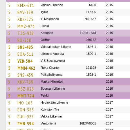
5
KMX-611
Vainion Liikenne
6490
2015
5
BVV-369
Tyllilä
117995
2015
5
XRZ-525
Y. Makkonen
P151637
2015
5
MMZ-973
Liuski
2015
5
TZS-938
Kosonen
417981 378
2015
5
RO-250
OlliBus
268142
2015
5
SNS-485
Valkeakosken Liikenn
1546-1
2016
5
EOA-311
Liikenne Vuorela
1500-1
2016
5
VZB-584
V-S Bussipalvelut
2016
5
MMM-462
Ruka Charter
121198
2016
5
SNS-459
Paikallisliikenne
1528-1
2016
5
XNV-789
Matka-Niinimäki
2016
5
MSZ-828
Suorsan Liikenne
2016
5
MMT-724
Pekki
2016
5
INO-165
Hyvinkään Liikenne
2017
5
EON-385
Koiviston Tre
2017
5
EUH-925
Vekka Liikenne
2017
5
FMN-594
Ventoniemi
16EXV0001
2017