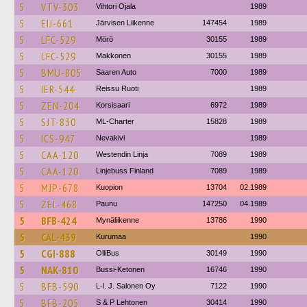
5
VTV-303
Vihtori Ojala
1989
5
EIJ-661
Järvisen Liikenne
147454
1989
5
LFC-529
Mörö
30155
1989
5
LFC-529
Makkonen
30155
1989
5
BMU-805
Saaren Auto
7000
1989
5
IER-544
Reissu Ruoti
1989
5
ZEN-204
Korsisaari
6972
1989
5
SJT-830
ML-Charter
15828
1989
5
ICS-947
Nevakivi
1989
5
CAA-120
Westendin Linja
7089
1989
5
CAA-120
Linjebuss Finland
7089
1989
5
MJP-678
Kuopion
13704
02.1989
5
ZEL-468
Paunu
147250
04.1989
5
BFB-424
Mynäliikenne
13786
1990
5
CAL-439
Kurumaa
1990
5
CGI-888
OlliBus
30149
1990
5
NAK-810
Bussi-Ketonen
16746
1990
5
BFB-590
L-l. J. Salonen Oy
7122
1990
5
BFB-205
S & P Lehtonen
30414
1990