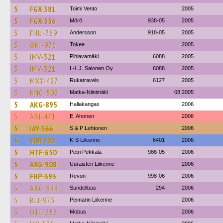
5
FGX-381
Toimi Vento
2005
5
FGX-556
Mörö
938-05
2005
5
FHU-769
Andersson
918-05
2005
5
ONI-976
Tokee
2005
5
IMV-321
Pihlavamäki
6088
2005
5
IMV-321
L-l. J. Salonen Oy
6088
2005
5
MXY-427
Rukatravels
6127
2005
5
NNG-502
Matka-Niinimäki
08.2005
5
AKG-895
Hallakangas
2006
5
ABI-471
E. Ahonen
2006
5
IAY-566
S & P Lehtonen
2006
5
YOR-732
K-S Liikenne
6401
2006
5
HTF-650
Petri Pekkala
986-05
2006
5
AXG-908
Uuraisten Liikenne
2006
5
FHP-393
Revon
998-06
2006
5
AXG-833
Sundellbus
294
2006
5
BLI-973
Peimarin Liikenne
2006
5
OTL-757
Mobus
2006