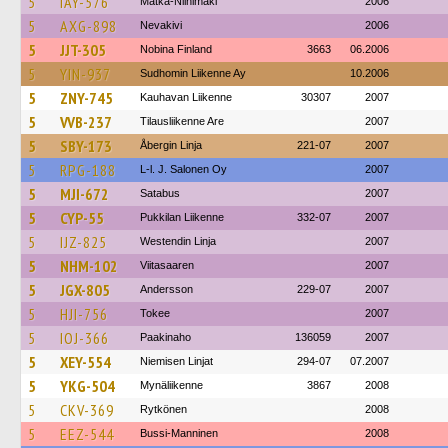
5
IAY-576
Matka-Niinimäki
2006
5
AXG-898
Nevakivi
2006
5
JJT-305
Nobina Finland
3663
06.2006
5
YIN-937
Sudhomin Liikenne Ay
10.2006
5
ZNY-745
Kauhavan Liikenne
30307
2007
5
VVB-237
Tilausliikenne Are
2007
5
SBY-173
Åbergin Linja
221-07
2007
5
RPG-188
L-l. J. Salonen Oy
2007
5
MJI-672
Satabus
2007
5
CYP-55
Pukkilan Liikenne
332-07
2007
5
IJZ-825
Westendin Linja
2007
5
NHM-102
Viitasaaren
2007
5
JGX-805
Andersson
229-07
2007
5
HJI-756
Tokee
2007
5
IOJ-366
Paakinaho
136059
2007
5
XEY-554
Niemisen Linjat
294-07
07.2007
5
YKG-504
Mynäliikenne
3867
2008
5
CKV-369
Rytkönen
2008
5
EEZ-544
Bussi-Manninen
2008