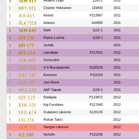
5
SKM-915
Möllärin Linjat
1143-1
2011
5
MPY-931
Charter Hekkanen
110843
2011
5
JKX-665
Kivistö
P113967
2011
5
ÅLA 7318
Axbuss
416065
2011
5
SKM-845
Dahl
1122-1
2011
5
SVY-296
Raimo Luoma
1129-1
2011
5
ERY-277
Jyrkilä
2011
5
BVS-124
Länsilinjat
P117041
2011
5
SOK-905
Osmo Aho
2011
5
ZOC-458
V-S Bussipalvelut
S100216
2011
5
OXC-743
Kosonen
P111103
2011
5
SCZ-792
Jani Rinne
2011
5
MYZ-170
A&P Taipale
1126-1
2011
5
VZF-123
Eteläpää
P123972
2012
5
BXN-105
Kaj Forsblom
P117040
2012
5
YKO-674
Oulaisten Liikenne
S120126
2012
5
EXI-256
Rukan Taksi
2012
5
GKM-343
Hangon Liikenne
2012
5
ILE-500
Nyholm
P115236
2012