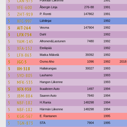
5
CAN-975
Pukkilan Liikenne
1991
5
VFE-600
Åbergin Linja
276-88
1991
5
ZHT-919
P. Rontti
147862
1991
5
XFC-997
Lähilinjat
1992
5
AIT-264
Vesma
147904
1992
5
LFX-754
Dahl
1992
5
YAM-145
Alhonen&Lastunen
7480
1992
5
XFA-152
Eteläpää
1992
5
LFX-863
Matka Mäkelä
39392
1992
5
JGC-5
Osmo Aho
1096
1992
2018
5
IIH-318
Hallakangas
30027
1993
5
SYO-805
Lauhamo
1993
5
MFK-535
Hangon Liikenne
1993
5
XFX-938
Ikaalisten Auto
1497
1994
5
JBM-884
Saaren Auto
7840
1994
5
NBF-182
H.Ranta
148298
1994
5
NBF-182
Härmän Liikenne
148298
1994
5
KGK-567
E. Rantanen
1995
5
TGN-873
STA
7904
1995