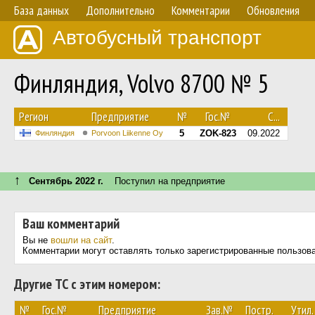
База данных
Дополнительно
Комментарии
Обновления
Автобусный транспорт
Финляндия, Volvo 8700 № 5
Регион
Предприятие
№
Гос.№
С...
5
ZOK-823
09.2022
Финляндия
Porvoon Liikenne Oy
↑
Сентябрь 2022 г.
Поступил на предприятие
Ваш комментарий
Вы не
вошли на сайт
.
Комментарии могут оставлять только зарегистрированные пользов
Другие ТС с этим номером:
№
Гос.№
Предприятие
Зав.№
Постр.
Утил.