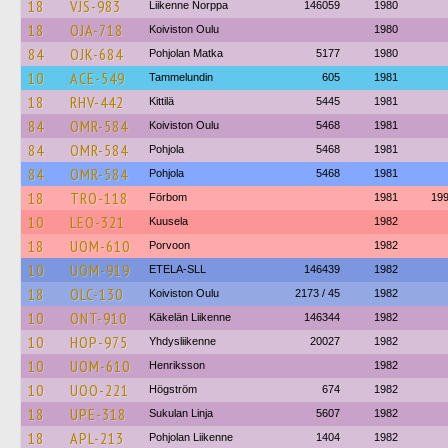
18
VJS-983
Liikenne Norppa
146059
1980
18
OJA-718
Koiviston Oulu
1980
84
OJK-684
Pohjolan Matka
5177
1980
10
ACE-549
Tammelundin
605
1981
18
RHV-442
Kittilä
5445
1981
84
OMR-584
Koiviston Oulu
5468
1981
84
OMR-584
Pohjola
5468
1981
84
OMR-584
Pohjola
5468
1981
18
TRO-118
Förbom
1981
19
10
LEO-321
Kuusela
1982
18
UOM-610
Porvoon
1982
10
UOM-919
ETELA-SLL
146439
1982
18
OLC-130
Koiviston Oulu
2173 / 45
1982
10
ONT-910
Käkelän Liikenne
146344
1982
10
HOP-975
Yhdysliikenne
20027
1982
10
UOM-610
Henriksson
1982
10
UOO-221
Högström
674
1982
18
UPE-318
Sukulan Linja
5607
1982
18
APL-213
Pohjolan Liikenne
1404
1982