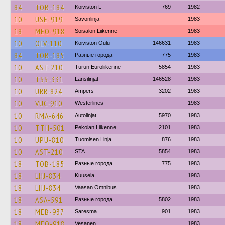
84
TOB-184
Koiviston L
769
1982
10
USE-919
Savonlinja
1983
18
MEO-918
Soisalon Liikenne
1983
10
OLV-110
Koiviston Oulu
146631
1983
84
TOB-185
Разные города
775
1983
10
AST-210
Turun Euroliikenne
5854
1983
10
TSS-331
Länsilinjat
146528
1983
10
URR-824
Ampers
3202
1983
10
VUC-910
Westerlines
1983
10
RMA-646
Autolinjat
5970
1983
10
TTH-501
Pekolan Liikenne
2101
1983
10
UPU-810
Tuomisen Linja
876
1983
10
AST-210
STA
5854
1983
18
TOB-185
Разные города
775
1983
18
LHJ-834
Kuusela
1983
18
LHJ-834
Vaasan Omnibus
1983
18
ASA-591
Разные города
5802
1983
18
MEB-937
Saresma
901
1983
18
MEO-918
Vesanen
1983