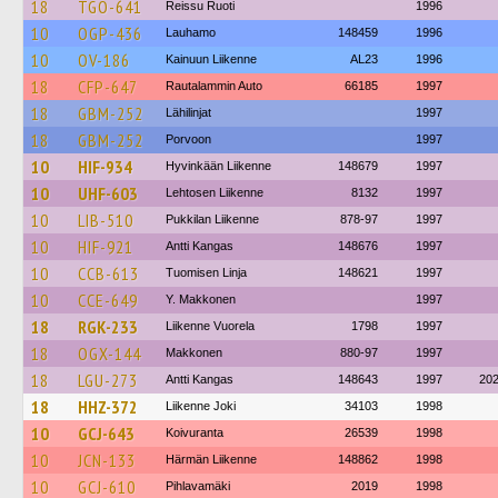
18
TGO-641
Reissu Ruoti
1996
10
OGP-436
Lauhamo
148459
1996
10
OV-186
Kainuun Liikenne
AL23
1996
18
CFP-647
Rautalammin Auto
66185
1997
18
GBM-252
Lähilinjat
1997
18
GBM-252
Porvoon
1997
10
HIF-934
Hyvinkään Liikenne
148679
1997
10
UHF-603
Lehtosen Liikenne
8132
1997
10
LIB-510
Pukkilan Liikenne
878-97
1997
10
HIF-921
Antti Kangas
148676
1997
10
CCB-613
Tuomisen Linja
148621
1997
10
CCE-649
Y. Makkonen
1997
18
RGK-233
Liikenne Vuorela
1798
1997
18
OGX-144
Makkonen
880-97
1997
18
LGU-273
Antti Kangas
148643
1997
20
18
HHZ-372
Liikenne Joki
34103
1998
10
GCJ-643
Koivuranta
26539
1998
10
JCN-133
Härmän Liikenne
148862
1998
10
GCJ-610
Pihlavamäki
2019
1998