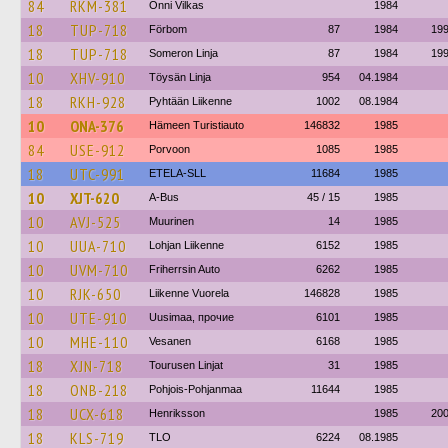
84
RKM-381
Onni Vilkas
1984
18
TUP-718
Förbom
87
1984
19
18
TUP-718
Someron Linja
87
1984
19
10
XHV-910
Töysän Linja
954
04.1984
18
RKH-928
Pyhtään Liikenne
1002
08.1984
10
ONA-376
Hämeen Turistiauto
146832
1985
84
USE-912
Porvoon
1085
1985
18
UTC-991
ETELA-SLL
11684
1985
10
XJT-620
A-Bus
45 / 15
1985
10
AVJ-525
Muurinen
14
1985
10
UUA-710
Lohjan Liikenne
6152
1985
10
UVM-710
Friherrsin Auto
6262
1985
10
RJK-650
Liikenne Vuorela
146828
1985
10
UTE-910
Uusimaa, прочие
6101
1985
10
MHE-110
Vesanen
6168
1985
18
XJN-718
Tourusen Linjat
31
1985
18
ONB-218
Pohjois-Pohjanmaa
11644
1985
18
UCX-618
Henriksson
1985
20
18
KLS-719
TLO
6224
08.1985