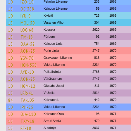
10
IZO-10
Pekolan Liikenne
236
1968
18
OC-388
Kainuun Liikenne
59
1968
10
IYU-9
Kivistö
723
1969
18
MOL-50
Vesanen Vilho
304
1969
10
LOC-68
Kuusela
2620
1969
18
TM-18
Förbom
91
1969
18
OAA-52
Kainuun Linja
754
1969
10
AON-23
Porin Linjat
2747
1970
10
YGV-70
Oravaisten Liikenne
813
1970
10
HCN-535
Vekka Liikenne
2234
1970
10
AYE-10
Paikallislinjat
2766
1970
10
AON-23
Vähärauman
2747
1970
10
HGM-12
Okslahti Jussi
811
1970
18
LRR-41
V Uotila
2814
1970
84
TA-103
Koiviston L
442
1970
10
IPH-25
Vekka Liikenne
2234
1970
10
OJA-110
Koiviston Oulu
98
1971
18
TXY-18
Artturi Anttila
479
1971
18
RF-18
Autolinjat
3037
1971