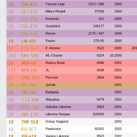
10
LYB-415
Töysän Linja
2372 / 366
2000
10
GEJ-370
Mikko Rindell
97339
2000
10
UUJ-290
Koskinen
161
2000
10
FJO-378
Svanbäck
149177
2000
10
LYB-326
Revon
2175 / 347
2000
18
LIB-431
Paunu
270-00
2000
18
ETY-567
E. Ahonen
2522
2000
20
210
KMJ-589
ML-Charter
9324
10.2000
10
MRR-60
Reissu Ruoti
9496
2001
777
RPR-186
JL
2638
2001
84
XMK-384
Porvoon
2694
2001
18
RYI-984
Jyrkilä
2001
10
CFJ-763
Eteläpää
2001
10
TTZ-496
Wasabus
9479
2001
18
BPN-768
Soisalon Liikenne
2563
2001
18
VBF-170
Liikenne Norppa
520269
2001
10
THF-510
Oskar Haglund
2002
10
RSI-977
Paakinaho
60202
2002
18
VJF-618
Vainion Liikenne
9563
2002