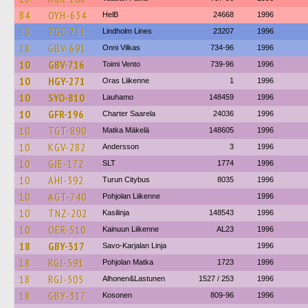
84
OYH-634
HelB
24668
1996
10
ZGC-711
Lindholm Lines
23207
1996
18
GBV-691
Onni Vilkas
734-96
1996
10
GBV-716
Toimi Vento
739-96
1996
10
HGY-271
Oras Liikenne
1
1996
10
SYO-810
Lauhamo
148459
1996
10
GFR-196
Charter Saarela
24036
1996
10
TGT-890
Matka Mäkelä
148605
1996
10
KGV-282
Andersson
3
1996
10
GJE-172
SLT
1774
1996
10
AHI-392
Turun Citybus
8035
1996
10
AGT-740
Pohjolan Liikenne
1996
10
TNZ-202
Kasilinja
148543
1996
10
OER-510
Kainuun Liikenne
AL23
1996
18
GBY-317
Savo-Karjalan Linja
1996
18
RGJ-591
Pohjolan Matka
1723
1996
18
RGJ-505
Alhonen&Lastunen
1527 / 253
1996
18
GBY-317
Kosonen
809-96
1996