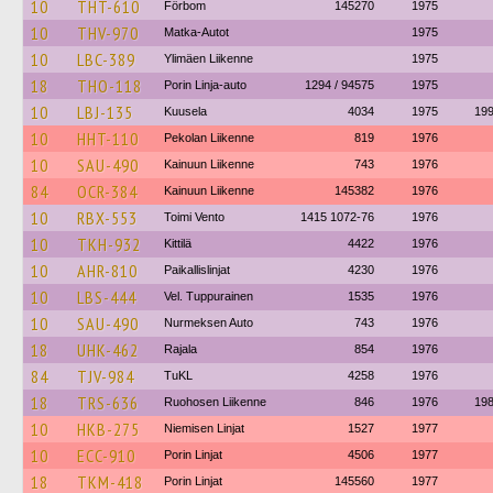
10
THT-610
Förbom
145270
1975
10
THV-970
Matka-Autot
1975
10
LBC-389
Ylimäen Liikenne
1975
18
THO-118
Porin Linja-auto
1294 / 94575
1975
10
LBJ-135
Kuusela
4034
1975
19
10
HHT-110
Pekolan Liikenne
819
1976
10
SAU-490
Kainuun Liikenne
743
1976
84
OCR-384
Kainuun Liikenne
145382
1976
10
RBX-553
Toimi Vento
1415 1072-76
1976
10
TKH-932
Kittilä
4422
1976
10
AHR-810
Paikallislinjat
4230
1976
10
LBS-444
Vel. Tuppurainen
1535
1976
10
SAU-490
Nurmeksen Auto
743
1976
18
UHK-462
Rajala
854
1976
84
TJV-984
TuKL
4258
1976
18
TRS-636
Ruohosen Liikenne
846
1976
19
10
HKB-275
Niemisen Linjat
1527
1977
10
ECC-910
Porin Linjat
4506
1977
18
TKM-418
Porin Linjat
145560
1977