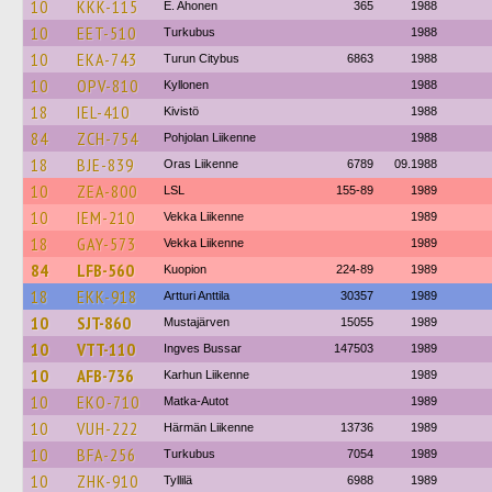
10
KKK-115
E. Ahonen
365
1988
10
EET-510
Turkubus
1988
10
EKA-743
Turun Citybus
6863
1988
10
OPV-810
Kyllonen
1988
18
IEL-410
Kivistö
1988
84
ZCH-754
Pohjolan Liikenne
1988
18
BJE-839
Oras Liikenne
6789
09.1988
10
ZEA-800
LSL
155-89
1989
10
IEM-210
Vekka Liikenne
1989
18
GAY-573
Vekka Liikenne
1989
84
LFB-560
Kuopion
224-89
1989
18
EKK-918
Artturi Anttila
30357
1989
10
SJT-860
Mustajärven
15055
1989
10
VTT-110
Ingves Bussar
147503
1989
10
AFB-736
Karhun Liikenne
1989
10
EKO-710
Matka-Autot
1989
10
VUH-222
Härmän Liikenne
13736
1989
10
BFA-256
Turkubus
7054
1989
10
ZHK-910
Tyllilä
6988
1989