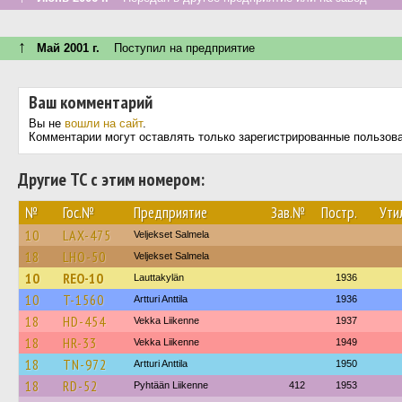
↑
Май 2001 г.
Поступил на предприятие
Ваш комментарий
Вы не
вошли на сайт
.
Комментарии могут оставлять только зарегистрированные пользов
Другие ТС с этим номером:
№
Гос.№
Предприятие
Зав.№
Постр.
Ути
10
LAX-475
Veljekset Salmela
18
LHO-50
Veljekset Salmela
10
REO-10
Lauttakylän
1936
10
T-1560
Artturi Anttila
1936
18
HD-454
Vekka Liikenne
1937
18
HR-33
Vekka Liikenne
1949
18
TN-972
Artturi Anttila
1950
18
RD-52
Pyhtään Liikenne
412
1953