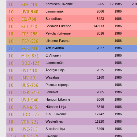
10
BIH-719
Kamusen Liikenne
6265
12.1985
20
10
UVU-940
Lamminmäki
2066
1986
10
ECJ-768
Sundellbus
6423
1986
10
BCJ-248
Soisalon Liikenne
147113
1986
18
TFB-998
Pekolan Liikenne
2016
1986
10
TBY-526
Liikenne-Pasma
1986
10
EAB-710
Artturi Anttila
2027
1986
10
MHK-851
E. Ahonen
1986
10
OOO-123
Lamminmäki
1986
10
UVJ-110
Åbergin Linja
2025
1986
10
JMV-80
Wasabus
1160
1986
10
UUS-266
Разные города
1986
10
UXB-710
Lähilinjat
2065
1986
10
UVU-940
Hangon Liikenne
2066
1986
10
UVJ-663
Hämeen Linja
6346
1986
10
OOO-575
K & L Liikenne
12742
1986
18
VON-222
Westerlines
11920
1986
18
UVC-718
Sukulan Linja
6499
1986
210
UUS-178
Liikenne
1986