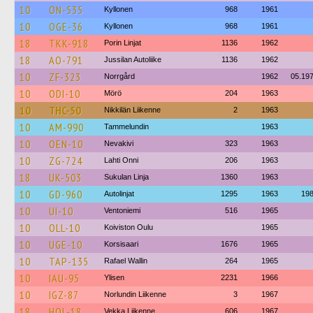
10
ON-535
Kyllonen
968
1961
10
OGE-36
Kyllonen
968
1961
18
TKK-918
Porin Linjat
1136
1962
18
AO-791
Jussilan Autoliike
1136
1962
10
ZF-323
Norrgård
1962
05.19
10
ODI-10
Mörö
204
1963
10
THC-50
Nikkilän Liikenne
2
1963
10
AM-990
Tammelundin
1963
10
OEN-10
Nevakivi
323
1963
10
ZG-724
Lahti Onni
206
1963
18
UK-503
Sukulan Linja
1360
1963
10
GD-960
Autolinjat
1295
1963
19
10
UI-10
Ventoniemi
516
1965
10
OLL-10
Koiviston Oulu
1965
10
UGE-10
Korsisaari
1676
1965
10
TAP-135
Rafael Wallin
264
1965
10
IAU-95
Ylisen
2231
1966
10
IGZ-87
Norlundin Liikenne
3
1967
18
HOL-18
Vekka Liikenne
606
1967