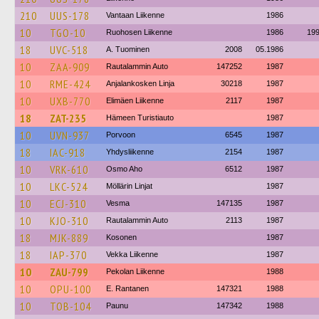
210
UUS-178
Vantaan Liikenne
1986
10
TGO-10
Ruohosen Liikenne
1986
19
18
UVC-518
A. Tuominen
2008
05.1986
10
ZAA-909
Rautalammin Auto
147252
1987
10
RME-424
Anjalankosken Linja
30218
1987
10
UXB-770
Elimäen Liikenne
2117
1987
18
ZAT-235
Hämeen Turistiauto
1987
10
UVN-937
Porvoon
6545
1987
18
IAC-918
Yhdysliikenne
2154
1987
10
VRK-610
Osmo Aho
6512
1987
10
LKC-524
Möllärin Linjat
1987
10
ECJ-310
Vesma
147135
1987
10
KJO-310
Rautalammin Auto
2113
1987
18
MJK-889
Kosonen
1987
18
IAP-370
Vekka Liikenne
1987
10
ZAU-799
Pekolan Liikenne
1988
10
OPU-100
E. Rantanen
147321
1988
10
TOB-104
Paunu
147342
1988