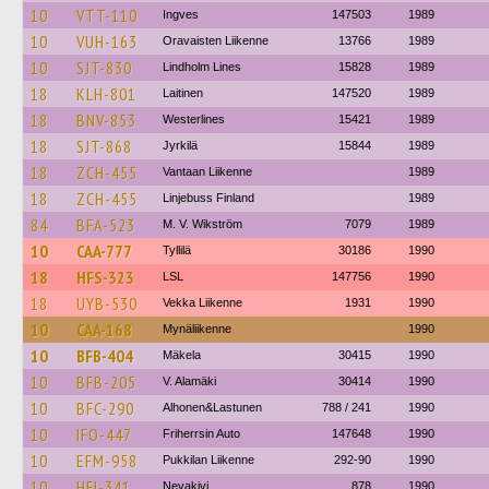
10
VTT-110
Ingves
147503
1989
10
VUH-163
Oravaisten Liikenne
13766
1989
10
SJT-830
Lindholm Lines
15828
1989
18
KLH-801
Laitinen
147520
1989
18
BNV-853
Westerlines
15421
1989
18
SJT-868
Jyrkilä
15844
1989
18
ZCH-455
Vantaan Liikenne
1989
18
ZCH-455
Linjebuss Finland
1989
84
BFA-523
M. V. Wikström
7079
1989
10
CAA-777
Tyllilä
30186
1990
18
HFS-323
LSL
147756
1990
18
UYB-530
Vekka Liikenne
1931
1990
10
CAA-168
Mynäliikenne
1990
10
BFB-404
Mäkela
30415
1990
10
BFB-205
V. Alamäki
30414
1990
10
BFC-290
Alhonen&Lastunen
788 / 241
1990
10
IFO-447
Friherrsin Auto
147648
1990
10
EFM-958
Pukkilan Liikenne
292-90
1990
10
HFI-341
Nevakivi
878
1990