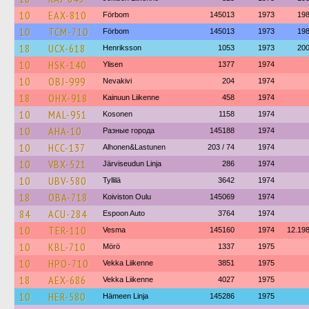
10
EAX-810
Förbom
145013
1973
19
10
TCM-710
Förbom
145013
1973
19
18
UCX-618
Henriksson
1053
1973
20
10
HSK-140
Ylisen
1377
1974
10
OBJ-999
Nevakivi
204
1974
18
OHX-918
Kainuun Liikenne
458
1974
10
MAL-951
Kosonen
1158
1974
10
AHA-10
Разные города
145188
1974
10
HCC-137
Alhonen&Lastunen
203 / 74
1974
10
VBX-521
Järviseudun Linja
286
1974
10
UBV-580
Tyllilä
3642
1974
18
OBA-718
Koiviston Oulu
145069
1974
84
ACU-284
Espoon Auto
3764
1974
10
TER-110
Vesma
145160
1974
12.19
10
KBL-710
Mörö
1337
1975
10
HPO-710
Vekka Liikenne
3851
1975
18
AEX-686
Vekka Liikenne
4027
1975
10
HER-580
Hämeen Linja
145286
1975