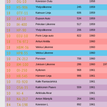
10
OG-10
Koiviston Oulu
1958
10
HS-906
Yhdysliikenne
245
1959
18
OTF-11
Kainuun Linja
606
1959
10
AR-10
Espoon Auto
534
1959
10
IH-400
Pekolan Liikenne
517
1959
18
HP-90
Yhdysliikenne
206
1959
10
EEU-10
Porin Linja-auto
822
1960
18
TN-972
Artturi Anttila
1960
18
HBM-36
Vekka Liikenne
1960
10
HPR-35
Vekka Liikenne
1960
10
ZK-212
Porvoon
706
1960
10
RM-100
Jokisen Liikenne
286
1960
19
10
OI-250
Kyllonen
968
1961
10
HR-545
Hämeen Linja
986
1961
10
FD-920
Kalle Rantasärkkä
1961
10
OSA-35
Kaikkonen Paavo
559
1961
10
HJ-4
Airikkala Alvar
1961
10
NA-217
Anton Mäntylä
264
1961
84
TA-198
Koiviston L
892
1961