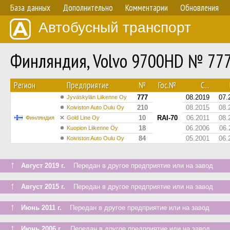
База данных
Дополнительно
Комментарии
Обновления
Автобусный транспорт
Финляндия, Volvo 9700HD № 77
Регион
Предприятие
№
Гос.№
С...
777
08.2019
07.
Jyväskylän Liikenne Oy
210
08.2015
08.
Koiviston Auto Oulu Oy
10
RAI-70
06.2011
08.
Финляндия
Gold Line Oy
18
06.2006
06.
Kuopion Liikenne Oy
84
05.2001
06.
Koiviston Auto Oulu Oy
↑
Август 2019 г.
Передан в другое предприятие или на завод
↑
Август 2015 г.
Передан в другое предприятие или на завод
↑
Июнь 2011 г.
Передан в другое предприятие или на завод
↑
Июнь 2006 г.
Передан в другое предприятие или на завод