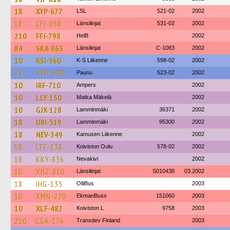
18
XYP-677
LSL
521-02
2002
18
CFJ-858
Länsilinjat
531-02
2002
210
FFJ-798
HelB
2002
84
SKA-863
Länsilinjat
C-1083
2002
10
RSI-960
K-S Liikenne
598-02
2002
84
XYP-698
Paunu
523-02
2002
10
IRF-710
Ampers
2002
10
LLY-150
Matka Mäkelä
2002
10
GJX-128
Lamminmäki
36371
2002
18
UBI-319
Lamminmäki
95300
2002
18
NEV-349
Kamusen Liikenne
2002
18
LTF-138
Koiviston Oulu
578-02
2002
18
KKY-836
Nevakivi
2002
10
XHZ-810
Länsilinjat
S010438
03.2002
18
IHG-135
OlliBus
2003
10
XMN-220
EkmanBuss
151060
2003
10
XLF-482
Koiviston L
9758
2003
210
CGA-176
Transdev Finland
2003