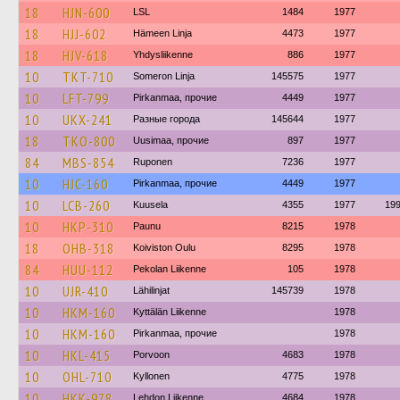
18
HJN-600
LSL
1484
1977
18
HJJ-602
Hämeen Linja
4473
1977
18
HJV-618
Yhdysliikenne
886
1977
10
TKT-710
Someron Linja
145575
1977
10
LFT-799
Pirkanmaa, прочие
4449
1977
10
UKX-241
Разные города
145644
1977
18
TKO-800
Uusimaa, прочие
897
1977
84
MBS-854
Ruponen
7236
1977
10
HJC-160
Pirkanmaa, прочие
4449
1977
10
LCB-260
Kuusela
4355
1977
19
10
HKP-310
Paunu
8215
1978
18
OHB-318
Koiviston Oulu
8295
1978
84
HUU-112
Pekolan Liikenne
105
1978
10
UJR-410
Lähilinjat
145739
1978
10
HKM-160
Kyttälän Liikenne
1978
10
HKM-160
Pirkanmaa, прочие
1978
10
HKL-415
Porvoon
4683
1978
10
OHL-710
Kyllonen
4775
1978
10
HKK-978
Lehdon Liikenne
4684
1978