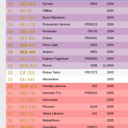
10
HZZ-360
Nyholm
9944
2004
10
RO-10
OlliBus
2004
10
BEF-934
Bussi-Manninen
2004
10
SKZ-731
Oravaisten Liikenne
P030213
2004
18
ZEG-218
Korsisaari
706-03
2004
18
VXT-431
Oubus
P040441
2004
18
EMK-922
Porin Linjat
3303
2004
18
NKB-406
Ampers
9882
2004
18
GKH-578
Kuljetus Fagerlund
P040050
2004
18
BPM-855
Revon
3288
11.2004
10
CJE-210
Rukan Taksi
P057373
2005
18
KEI-945
Westerlines
2005
10
GKM-310
Pekolan Liikenne
602
2005
10
ENA-742
Koiviston Tre
P056152
2005
18
CGT-919
Koivuranta
2005
18
NKK-536
Porvoon
6144
2005
18
ORI-246
Vekka Liikenne
241
2005
18
REZ-730
MatkaPeura
2005
777
TKI-855
Savonlinja
100872
2005