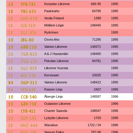
10
YFR-782
Korpelan Liikenne
666-95
1995
18
YBC-635
Paakinaho
64795
1995
18
GHS-859
Veolia Finland
1389
1995
18
IGR-369
Möllärin Linjat
148445
1995
18
SGC-936
Rytkönen
1995
10
JBG-80
Osmo Aho
71295
1995
10
GBR-210
Vainion Liikenne
148371
1995
10
TGR-810
A & J Hautamäki
148465
1995
10
ZGG-226
Pekolan Liikenne
94781
1995
18
SGC-939
Liikenne Vuorela
1995
18
AIU-326
Korsisaari
10025
1995
84
OGP-315
Vainion Liikenne
148422
1995
84
YFR-695
Raision Linja
2407
1995
10
CCB-540
Åbergin Linja
148587
1996
10
GBV-738
Oulaisten Liikenne
1996
10
CYR-411
Charter Saarela
148547
1996
10
SUY-191
Lyttylän Liikenne
1703
1996
18
HHZ-444
Wasabus
1722 / 34
1996
18
RGK-206
Vaasan Paika
787-96
1996