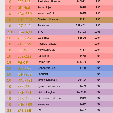
10
RFF-248
Pakkalan Liikenne
148021
1993
10
OFI-468
Porin Linjat
7628
1993
18
NBA-339
Koiviston Oulu
7675
1993
10
MRG-706
Elimäen Liikenne
1291
1993
10
JEZ-910
Turkubus
1239 / 81
1993
210
NBA-490
STA
50793
1993
10
VFU-225
Länsilinjat
51594
1994
10
YAR-639
Разные города
1994
10
IGF-970
Koiviston Oulu
7737
1994
10
SEZ-222
Paakinaho
1468
1994
18
JAF-18
Osmo Aho
525-94
1994
10
LGF-866
Concordia Bus
1488
1994
10
JBM-909
Lähilinjat
1994
10
MKG-391
Matka-Niinimäki
21492
1994
10
SEZ-220
Kylmäsen Liikenne
1469
1994
10
NBF-281
Oskar Haglund
148266
1994
10
CGK-445
Oravaisten Liikenne
1343
1994
10
KNG-809
Wasabus
1442
1994
84
YAS-730
LSL
1477
1994