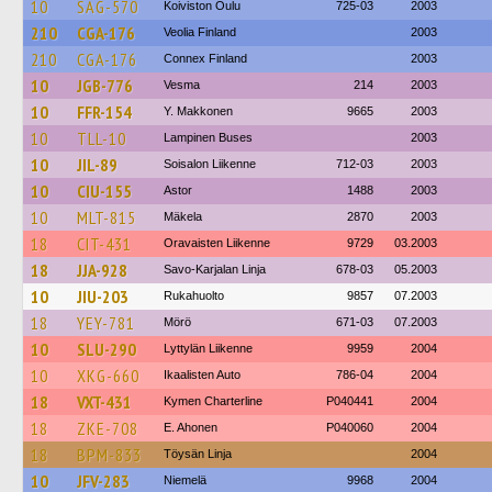
10
SAG-570
Koiviston Oulu
725-03
2003
210
CGA-176
Veolia Finland
2003
210
CGA-176
Connex Finland
2003
10
JGB-776
Vesma
214
2003
10
FFR-154
Y. Makkonen
9665
2003
10
TLL-10
Lampinen Buses
2003
10
JIL-89
Soisalon Liikenne
712-03
2003
10
CIU-155
Astor
1488
2003
10
MLT-815
Mäkela
2870
2003
18
CIT-431
Oravaisten Liikenne
9729
03.2003
18
JJA-928
Savo-Karjalan Linja
678-03
05.2003
10
JIU-203
Rukahuolto
9857
07.2003
18
YEY-781
Mörö
671-03
07.2003
10
SLU-290
Lyttylän Liikenne
9959
2004
10
XKG-660
Ikaalisten Auto
786-04
2004
18
VXT-431
Kymen Charterline
P040441
2004
18
ZKE-708
E. Ahonen
P040060
2004
18
BPM-833
Töysän Linja
2004
10
JFV-283
Niemelä
9968
2004