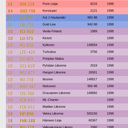
18
HIH-218
Porin Linjat
8233
1998
84
GHZ-798
Korsisaari
2121
1998
18
LIB-995
A & J Hautamäki
982-98
1998
18
LIB-731
Gold Line
942-98
1998
10
ECI-510
Veolia Finland
1989
1998
10
LIJ-573
Kivistö
1998
10
HIJ-816
Kyllonen
148834
1998
10
LZE-420
Turkubus
3756
1998
10
EIJ-433
Pohjolan Matka
1998
10
GCJ-610
Pyhtään Liikenne
2019
1998
10
NFC-875
Hangon Liikenne
26501
1998
10
HIJ-758
Itkonen
148817
1998
10
BHZ-567
Niskanen
956-98
1998
10
CIG-366
Oravaisten Liikenne
148892
1998
10
FCX-652
ML-Charter
1998
10
FCX-652
Mattilan Liikenne
1998
18
FIF-890
Vekka Liikenne
500150
1998
18
FHK-188
Hämeen Linja
60367
1998
18
RIG-218
Valkeakosken Liikenn
2060
1998