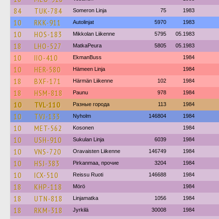
84
TUK-784
Someron Linja
75
1983
10
RKK-911
Autolinjat
5970
1983
10
HOS-183
Mikkolan Liikenne
5795
05.1983
18
LHO-527
MatkaPeura
5805
05.1983
10
IIO-410
EkmanBuss
1984
10
HER-580
Hämeen Linja
1984
18
BXF-171
Härmän Liikenne
102
1984
18
HSM-818
Paunu
978
1984
10
TVL-110
Разные города
113
1984
10
TVJ-133
Nyholm
146804
1984
10
MET-562
Kosonen
1984
10
USH-910
Sukulan Linja
6039
1984
10
VNS-720
Oravaisten Liikenne
146749
1984
10
HSJ-383
Pirkanmaa, прочие
3204
1984
10
ICX-510
Reissu Ruoti
146688
1984
18
KHP-118
Mörö
1984
18
UTN-818
Linjamatka
1056
1984
18
RKM-318
Jyrkilä
30008
1984