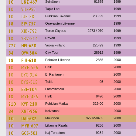
10
LNZ-467
Seinäjoen
91885
1999
10
VIL-955
Tapio Lae
1999
10
JUR-88
Pukkilan Liikenne
200-99
1999
18
BIY-757
Oravaisten Liikenne
1999
18
XIB-792
Turun Citybus
2273 / 070
1999
18
YBV-814
Revon
1999
777
HEI-680
Veolia Finland
223-99
1999
84
OYV-384
City Tour
28912
1999
18
FIH-618
Pekolan Liikenne
2355
2000
10
MYF-566
HelB
2000
10
EYC-914
E. Rantanen
2000
10
EYG-815
TuKL
95
2000
18
EBF-104
Lamminmäki
2000
18
MYF-485
HelB
8490
2000
210
KYF-210
Pohjolan Matka
322-00
2000
84
XNT-956
Koiviston L
2000
10
UAI-682
Muurinen
9227/50465
2000
10
MYB-697
Liikenne Rajala
9236
2000
10
GCS-502
Kaj Forsblom
9234
2000