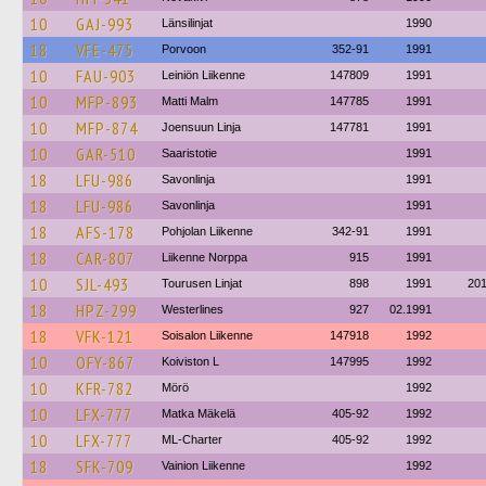
10
GAJ-993
Länsilinjat
1990
18
VFE-475
Porvoon
352-91
1991
10
FAU-903
Leiniön Liikenne
147809
1991
10
MFP-893
Matti Malm
147785
1991
10
MFP-874
Joensuun Linja
147781
1991
10
GAR-510
Saaristotie
1991
18
LFU-986
Savonlinja
1991
18
LFU-986
Savonlinja
1991
18
AFS-178
Pohjolan Liikenne
342-91
1991
18
CAR-807
Liikenne Norppa
915
1991
10
SJL-493
Tourusen Linjat
898
1991
20
18
HPZ-299
Westerlines
927
02.1991
18
VFK-121
Soisalon Liikenne
147918
1992
10
OFY-867
Koiviston L
147995
1992
10
KFR-782
Mörö
1992
10
LFX-777
Matka Mäkelä
405-92
1992
10
LFX-777
ML-Charter
405-92
1992
18
SFK-709
Vainion Liikenne
1992