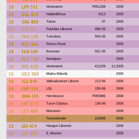
10
LPY-351
Ventoniemi
P051268
2005
10
GGL-820
Haldin&Rose
6113
2005
10
SXG-880
Tokee
97
2005
10
JCZ-10
Pukkilan Liikenne
890-05
2005
10
FHA-100
Turkubus
943-05
2005
18
HZS-666
Reissu Ruoti
2005
18
FGX-509
Kosonen
921-05
2005
18
REZ-730
Seinäjoen
2005
18
IMS-618
Ventoniemi
411209
12.2005
10
UBZ-988
Matka Mäkelä
2006
10
JGZ-843
Valkeakosken Liikenn
213-06
2006
10
FHP-334
LSL
159-06
2006
10
XMK-393
Henriksson
P055986
2006
10
ERF-879
Turun Citybus
136-06
2006
18
LEY-489
Niskanen
2006
18
JGV-918
Tammelundin
110896
2006
10
IAZ-424
Hangon Liikenne
2006
10
JGP-835
E. Ahonen
2006