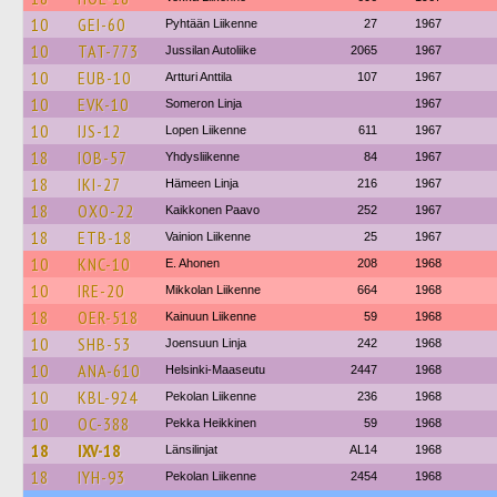
10
GEI-60
Pyhtään Liikenne
27
1967
10
TAT-773
Jussilan Autoliike
2065
1967
10
EUB-10
Artturi Anttila
107
1967
10
EVK-10
Someron Linja
1967
10
IJS-12
Lopen Liikenne
611
1967
18
IOB-57
Yhdysliikenne
84
1967
18
IKI-27
Hämeen Linja
216
1967
18
OXO-22
Kaikkonen Paavo
252
1967
18
ETB-18
Vainion Liikenne
25
1967
10
KNC-10
E. Ahonen
208
1968
10
IRE-20
Mikkolan Liikenne
664
1968
18
OER-518
Kainuun Liikenne
59
1968
10
SHB-53
Joensuun Linja
242
1968
10
ANA-610
Helsinki-Maaseutu
2447
1968
10
KBL-924
Pekolan Liikenne
236
1968
10
OC-388
Pekka Heikkinen
59
1968
18
IXV-18
Länsilinjat
AL14
1968
18
IYH-93
Pekolan Liikenne
2454
1968