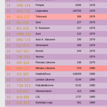
18
OHB-318
Pohjola
8295
1978
18
AKX-718
Linjamatka
145755
1978
10
ULU-127
Tidstrand
306
1979
10
REL-636
Suni
227
1979
10
REL-636
E. Rantanen
227
1979
10
HMM-211
Suni
122
1979
10
RMU-578
Auto K. Vaisanen
195
1979
10
ULJ-919
Ventoniemi
269
1979
10
HLT-565
Kivistö
244
1979
18
TNE-845
Vesma
1979
18
HJP-618
Pekolan Liikenne
199
1979
10
RMV-277
Elimäen Liikenne
374
1980
10
VJS-983
Haldin&Rose
146059
1980
10
URS-525
Lehdon Liikenne
5144
1980
10
TOB-810
Paikallisliikenne
5132
1980
10
VJX-856
Hämeenniemi
113
1980
10
HLR-888
LSL
1737
1980
10
ULP-815
Karkkilan Linja
361
1980