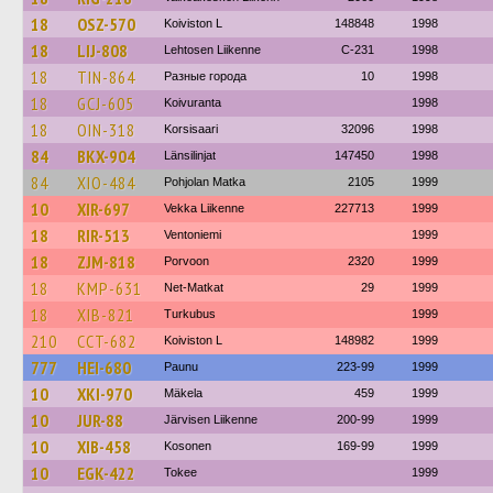
18
OSZ-570
Koiviston L
148848
1998
18
LIJ-808
Lehtosen Liikenne
C-231
1998
18
TIN-864
Разные города
10
1998
18
GCJ-605
Koivuranta
1998
18
OIN-318
Korsisaari
32096
1998
84
BKX-904
Länsilinjat
147450
1998
84
XIO-484
Pohjolan Matka
2105
1999
10
XIR-697
Vekka Liikenne
227713
1999
18
RIR-513
Ventoniemi
1999
18
ZJM-818
Porvoon
2320
1999
18
KMP-631
Net-Matkat
29
1999
18
XIB-821
Turkubus
1999
210
CCT-682
Koiviston L
148982
1999
777
HEI-680
Paunu
223-99
1999
10
XKI-970
Mäkela
459
1999
10
JUR-88
Järvisen Liikenne
200-99
1999
10
XIB-458
Kosonen
169-99
1999
10
EGK-422
Tokee
1999