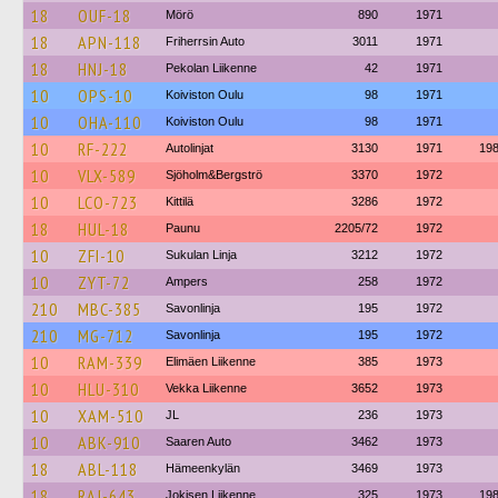
18
OUF-18
Mörö
890
1971
18
APN-118
Friherrsin Auto
3011
1971
18
HNJ-18
Pekolan Liikenne
42
1971
10
OPS-10
Koiviston Oulu
98
1971
10
OHA-110
Koiviston Oulu
98
1971
10
RF-222
Autolinjat
3130
1971
19
10
VLX-589
Sjöholm&Bergströ
3370
1972
10
LCO-723
Kittilä
3286
1972
18
HUL-18
Paunu
2205/72
1972
10
ZFI-10
Sukulan Linja
3212
1972
10
ZYT-72
Ampers
258
1972
210
MBC-385
Savonlinja
195
1972
210
MG-712
Savonlinja
195
1972
10
RAM-339
Elimäen Liikenne
385
1973
10
HLU-310
Vekka Liikenne
3652
1973
10
XAM-510
JL
236
1973
10
ABK-910
Saaren Auto
3462
1973
18
ABL-118
Hämeenkylän
3469
1973
18
RAJ-643
Jokisen Liikenne
325
1973
19