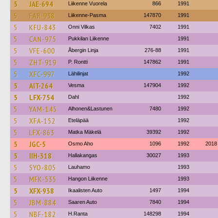
5
JAE-694
Liikenne Vuorela
866
1991
5
FAR-938
Liikenne-Pasma
147870
1991
5
KFU-843
Onni Vilkas
7402
1991
5
CAN-975
Pukkilan Liikenne
1991
5
VFE-600
Åbergin Linja
276-88
1991
5
ZHT-919
P. Rontti
147862
1991
5
XFC-997
Lähilinjat
1992
5
AIT-264
Vesma
147904
1992
5
LFX-754
Dahl
1992
5
YAM-145
Alhonen&Lastunen
7480
1992
5
XFA-152
Eteläpää
1992
5
LFX-863
Matka Mäkelä
39392
1992
5
JGC-5
Osmo Aho
1096
1992
2018
5
IIH-318
Hallakangas
30027
1993
5
SYO-805
Lauhamo
1993
5
MFK-535
Hangon Liikenne
1993
5
XFX-938
Ikaalisten Auto
1497
1994
5
JBM-884
Saaren Auto
7840
1994
5
NBF-182
H.Ranta
148298
1994