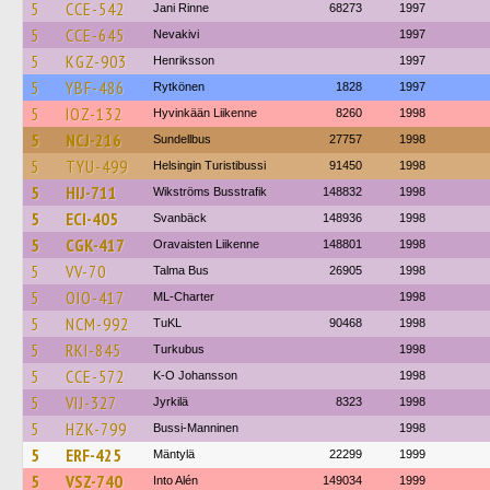
5
CCE-542
Jani Rinne
68273
1997
5
CCE-645
Nevakivi
1997
5
KGZ-903
Henriksson
1997
5
YBF-486
Rytkönen
1828
1997
5
IOZ-132
Hyvinkään Liikenne
8260
1998
5
NCJ-216
Sundellbus
27757
1998
5
TYU-499
Helsingin Turistibussi
91450
1998
5
HIJ-711
Wikströms Busstrafik
148832
1998
5
ECI-405
Svanbäck
148936
1998
5
CGK-417
Oravaisten Liikenne
148801
1998
5
VV-70
Talma Bus
26905
1998
5
OIO-417
ML-Charter
1998
5
NCM-992
TuKL
90468
1998
5
RKI-845
Turkubus
1998
5
CCE-572
K-O Johansson
1998
5
VIJ-327
Jyrkilä
8323
1998
5
HZK-799
Bussi-Manninen
1998
5
ERF-425
Mäntylä
22299
1999
5
VSZ-740
Into Alén
149034
1999