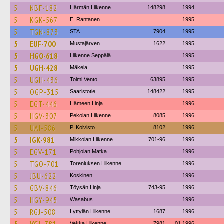
5
NBF-182
Härmän Liikenne
148298
1994
5
KGK-567
E. Rantanen
1995
5
TGN-873
STA
7904
1995
5
EUF-700
Mustajärven
1622
1995
5
HGO-618
Liikenne Seppälä
1995
5
UGH-428
Mäkela
1995
5
UGH-436
Toimi Vento
63895
1995
5
OGP-315
Saaristotie
148422
1995
5
EGT-446
Hämeen Linja
1996
5
HGV-307
Pekolan Liikenne
8085
1996
5
UAI-586
P. Koivisto
8102
1996
5
IGK-981
Mikkolan Liikenne
701-96
1996
5
EGV-171
Pohjolan Matka
1996
5
TGO-701
Toreniuksen Liikenne
1996
5
JBU-622
Koskinen
1996
5
GBV-846
Töysän Linja
743-95
1996
5
HGY-945
Wasabus
1996
5
RGJ-508
Lyttylän Liikenne
1687
1996
Vekka Liikenne
7981
01.1996