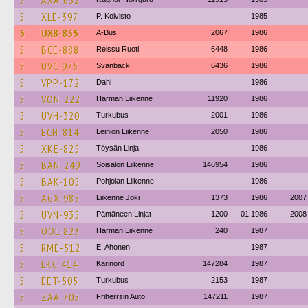
5
AXA-652
5
XLE-397
P. Koivisto
1985
5
UXB-855
A-Bus
2067
1986
5
BCE-888
Reissu Ruoti
6448
1986
5
UVC-975
Svanbäck
6436
1986
5
VPP-172
Dahl
1986
5
VON-222
Härmän Liikenne
11920
1986
5
UVH-320
Turkubus
2001
1986
5
ECH-814
Leiniön Liikenne
2050
1986
5
XKE-825
Töysän Linja
1986
5
BAN-249
Soisalon Liikenne
146954
1986
5
BAK-105
Pohjolan Liikenne
1986
5
AGX-985
Liikenne Joki
1373
1986
2007
5
UVN-935
Päntäneen Linjat
1200
01.1986
2008
5
OOL-823
Härmän Liikenne
240
1987
5
RME-512
E. Ahonen
1987
5
LKC-414
Karinord
147284
1987
5
EET-505
Turkubus
2153
1987
5
ZAA-705
Friherrsin Auto
147211
1987