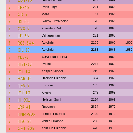
5
ZBT-80
5
EP-55
Porin Linjat
221
1968
5
OD-5
Mörö
187
1968
5
IRI-63
Sideby Trafikbolag
126
1968
5
OYX-5
Koiviston Oulu
98
1968
5
EP-55
Vähärauman
221
1968
5
RCS-844
Autolinjat
2283
1968
1980
5
GIL-25
Autolinjat
2283
1968
1980
5
YES-1
Järviseudun Linja
1969
5
HBT-32
Paunu
2214
1969
5
IYT-10
Kasper Sundell
249
1969
5
HAR-46
Härmän Liikenne
334
1969
5
TEV-5
Förbom
135
1969
5
IYT-10
Kivistö
249
1969
5
HI-901
Hellsten Soini
2214
1969
5
LRR-41
Ruponen
2814
1970
5
HNM-905
Lehdon Liikenne
2729
1970
5
HBC-55
Vekka Liikenne
295
1970
5
OET-605
Kainuun Liikenne
420
1970