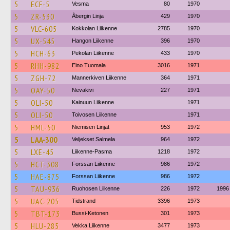
5
ECF-5
Vesma
80
1970
5
ZR-530
Åbergin Linja
429
1970
5
VLC-605
Kokkolan Liikenne
2785
1970
5
UX-545
Hangon Liikenne
396
1970
5
HCH-63
Pekolan Liikenne
433
1970
5
RHH-982
Eino Tuomala
3016
1971
5
ZGH-72
Mannerkiven Liikenne
364
1971
5
OAY-50
Nevakivi
227
1971
5
OLI-50
Kainuun Liikenne
1971
5
OLI-50
Toivosen Liikenne
1971
5
HML-50
Niemisen Linjat
953
1972
5
LAA-300
Veljekset Salmela
964
1972
5
LXE-45
Liikenne-Pasma
1218
1972
5
HCT-308
Forssan Liikenne
986
1972
5
HAE-875
Forssan Liikenne
986
1972
5
TAU-936
Ruohosen Liikenne
226
1972
1996
5
UAC-205
Tidstrand
3396
1973
5
TBT-173
Bussi-Ketonen
301
1973
5
HLU-285
Vekka Liikenne
3477
1973