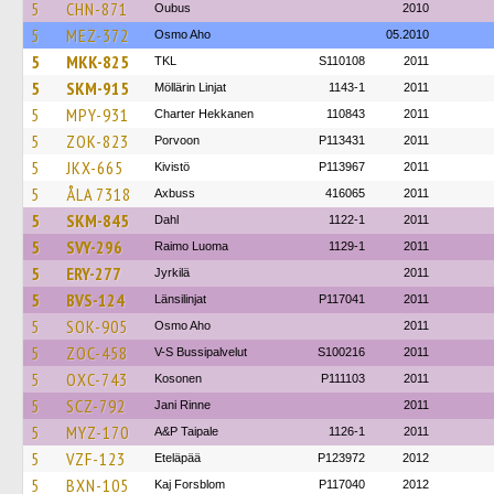
5
CHN-871
Oubus
2010
5
MEZ-372
Osmo Aho
05.2010
5
MKK-825
TKL
S110108
2011
5
SKM-915
Möllärin Linjat
1143-1
2011
5
MPY-931
Charter Hekkanen
110843
2011
5
ZOK-823
Porvoon
P113431
2011
5
JKX-665
Kivistö
P113967
2011
5
ÅLA 7318
Axbuss
416065
2011
5
SKM-845
Dahl
1122-1
2011
5
SVY-296
Raimo Luoma
1129-1
2011
5
ERY-277
Jyrkilä
2011
5
BVS-124
Länsilinjat
P117041
2011
5
SOK-905
Osmo Aho
2011
5
ZOC-458
V-S Bussipalvelut
S100216
2011
5
OXC-743
Kosonen
P111103
2011
5
SCZ-792
Jani Rinne
2011
5
MYZ-170
A&P Taipale
1126-1
2011
5
VZF-123
Eteläpää
P123972
2012
5
BXN-105
Kaj Forsblom
P117040
2012