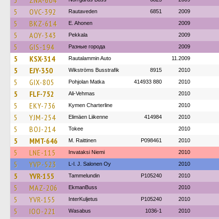
5
ZNA-604
5
OVC-392
Rautaveden
6851
2009
5
BKZ-614
E. Ahonen
2009
5
AOY-343
Pekkala
2009
5
GIS-194
Разные города
2009
5
KSX-314
Rautalammin Auto
11.2009
5
EJY-350
Wikströms Busstrafik
8915
2010
5
GIX-805
Pohjolan Matka
414933 880
2010
5
FLF-752
Ali-Vehmas
2010
5
EKY-736
Kymen Charterline
2010
5
YJM-254
Elimäen Liikenne
414984
2010
5
BOJ-214
Tokee
2010
5
MMT-646
M. Raittinen
P098461
2010
5
LNE-115
Invataksi Niemi
2010
5
YVP-523
L-l. J. Salonen Oy
2010
5
YVR-155
Tammelundin
P105240
2010
5
MAZ-206
EkmanBuss
2010
5
YVR-155
InterKuljetus
P105240
2010
5
IOO-221
Wasabus
1036-1
2010