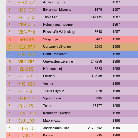
5
MHX-321
Arolan Kuljetus
1987
5
HBX-995
Elorannan Liikenne
3676
1987
5
ECJ-310
Tapio Lae
147135
1987
5
VRN-485
Pohjanmaa, прочие
1987
5
VRB-748
Busstrafik Widjeskog
6640
1987
5
IAO-745
Ykspetäjä
487
1988
5
XLA-570
Uuraisten Liikenne
2203
1988
5
MJE-820
Pentti Paasonen
1988
5
VRK-785
Oravaisten Liikenne
147256
1988
5
ICL-215
Hämeen Linja
6823
1988
5
ZCL-820
Laitinen
122-88
1988
5
MJE-820
Vesma
1988
5
ZCL-288
Turun Citybus
6828
1988
5
UXB-845
Sipoon Linja
485
1988
5
IBJ-175
Tokee
13177
1988
5
OPN-240
Kamusen Liikenne
1988
5
EJU-195
Matka-Autot
1988
5
IEF-533
Järviseudun Linja
217 / 702
1989
5
ILG-824
Kivistö
735
1989