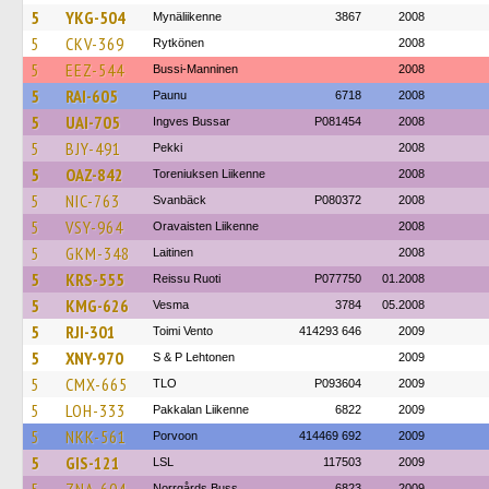
5
YKG-504
Mynäliikenne
3867
2008
5
CKV-369
Rytkönen
2008
5
EEZ-544
Bussi-Manninen
2008
5
RAI-605
Paunu
6718
2008
5
UAI-705
Ingves Bussar
P081454
2008
5
BJY-491
Pekki
2008
5
OAZ-842
Toreniuksen Liikenne
2008
5
NIC-763
Svanbäck
P080372
2008
5
VSY-964
Oravaisten Liikenne
2008
5
GKM-348
Laitinen
2008
5
KRS-555
Reissu Ruoti
P077750
01.2008
5
KMG-626
Vesma
3784
05.2008
5
RJI-301
Toimi Vento
414293 646
2009
5
XNY-970
S & P Lehtonen
2009
5
CMX-665
TLO
P093604
2009
5
LOH-333
Pakkalan Liikenne
6822
2009
5
NKK-561
Porvoon
414469 692
2009
5
GIS-121
LSL
117503
2009
Norrgårds Buss
6823
2009