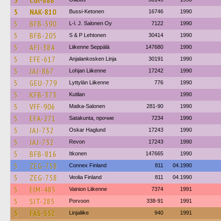
5
CGI-888
5
NAK-810
Bussi-Ketonen
16746
1990
5
BFB-590
L-l. J. Salonen Oy
7122
1990
5
BFB-205
S & P Lehtonen
30414
1990
5
AFJ-384
Liikenne Seppälä
147680
1990
5
EFE-617
Anjalankosken Linja
30191
1990
5
JAJ-867
Lohjan Liikenne
17242
1990
5
GEU-779
Lyttylän Liikenne
776
1990
5
KFB-373
Kutilan
1990
5
VFF-906
Matka-Salonen
281-90
1990
5
EFA-271
Satakunta, прочие
7234
1990
5
JAJ-732
Oskar Haglund
17243
1990
5
JAJ-732
Revon
17243
1990
5
BFB-816
Itkonen
147665
1990
5
ZEG-758
Connex Finland
811
04.1990
5
ZEG-758
Veolia Finland
811
04.1990
5
EIM-485
Vainion Liikenne
7374
1991
5
SJT-285
Porvoon
338-91
1991
5
FAS-352
Linjaliike
940
1991