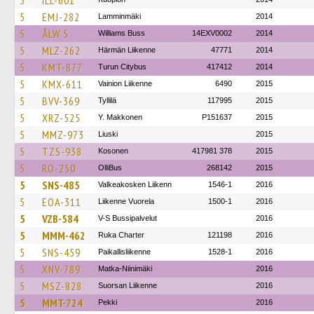
5
ILL-601
5
EMJ-282
Lamminmäki
2014
5
ÅLW 5
Williams Buss
14EXV0002
2014
5
MLZ-262
Härmän Liikenne
47771
2014
5
KMT-877
Turun Citybus
417412
2014
5
KMX-611
Vainion Liikenne
6490
2015
5
BVV-369
Tyllilä
117995
2015
5
XRZ-525
Y. Makkonen
P151637
2015
5
MMZ-973
Liuski
2015
5
TZS-938
Kosonen
417981 378
2015
5
RO-250
OlliBus
268142
2015
5
SNS-485
Valkeakosken Liikenn
1546-1
2016
5
EOA-311
Liikenne Vuorela
1500-1
2016
5
VZB-584
V-S Bussipalvelut
2016
5
MMM-462
Ruka Charter
121198
2016
5
SNS-459
Paikallisliikenne
1528-1
2016
5
XNV-789
Matka-Niinimäki
2016
5
MSZ-828
Suorsan Liikenne
2016
5
MMT-724
Pekki
2016