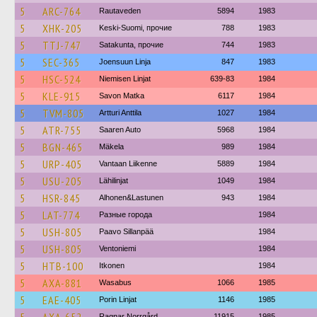
5
ARC-764
Rautaveden
5894
1983
5
XHK-205
Keski-Suomi, прочие
788
1983
5
TTJ-747
Satakunta, прочие
744
1983
5
SEC-365
Joensuun Linja
847
1983
5
HSC-524
Niemisen Linjat
639-83
1984
5
KLE-915
Savon Matka
6117
1984
5
TVM-805
Artturi Anttila
1027
1984
5
ATR-755
Saaren Auto
5968
1984
5
BGN-465
Mäkela
989
1984
5
URP-405
Vantaan Liikenne
5889
1984
5
USU-205
Lähilinjat
1049
1984
5
HSR-845
Alhonen&Lastunen
943
1984
5
LAT-774
Разные города
1984
5
USH-805
Paavo Sillanpää
1984
5
USH-805
Ventoniemi
1984
5
HTB-100
Itkonen
1984
5
AXA-881
Wasabus
1066
1985
5
EAE-405
Porin Linjat
1146
1985
Ragnar Norrgård
11915
1985