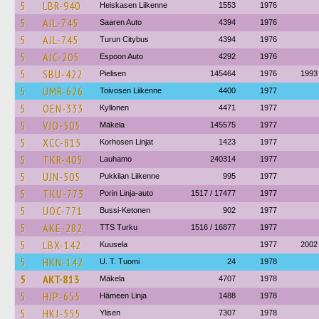
5
LBR-940
Heiskasen Liikenne
1553
1976
5
AJL-745
Saaren Auto
4394
1976
5
AJL-745
Turun Citybus
4394
1976
5
AJC-205
Espoon Auto
4292
1976
5
SBU-422
Pielisen
145464
1976
1993
5
UMR-626
Toivosen Liikenne
4400
1977
5
OEN-333
Kyllonen
4471
1977
5
VJO-505
Mäkela
145575
1977
5
XCC-815
Korhosen Linjat
1423
1977
5
TKR-405
Lauhamo
240314
1977
5
UJN-505
Pukkilan Liikenne
995
1977
5
TKU-773
Porin Linja-auto
1517 / 17477
1977
5
UOC-771
Bussi-Ketonen
902
1977
5
AKE-282
TTS Turku
1516 / 16877
1977
5
LBX-142
Kuusela
1977
2002
5
HKN-142
U. T. Tuomi
24
1978
5
AKT-813
Mäkela
4707
1978
5
HJP-655
Hämeen Linja
1488
1978
5
HKJ-555
Ylisen
7307
1978