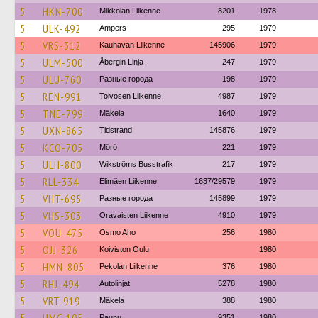
5
HKN-700
Mikkolan Liikenne
8201
1978
5
ULK-492
Ampers
295
1979
5
VRS-312
Kauhavan Liikenne
145906
1979
5
ULM-500
Åbergin Linja
247
1979
5
ULU-760
Разные города
198
1979
5
REN-991
Toivosen Liikenne
4987
1979
5
TNE-799
Mäkela
1640
1979
5
UXN-865
Tidstrand
145876
1979
5
KCO-705
Mörö
221
1979
5
ULH-800
Wikströms Busstrafik
217
1979
5
RLL-334
Elimäen Liikenne
1637/29579
1979
5
VHT-695
Разные города
145899
1979
5
VHS-303
Oravaisten Liikenne
4910
1979
5
VOU-475
Osmo Aho
256
1980
5
OJJ-326
Koiviston Oulu
1980
5
HMN-805
Pekolan Liikenne
376
1980
5
RHJ-494
Autolinjat
5278
1980
5
VRT-919
Mäkela
388
1980
Paunu
9351
1980