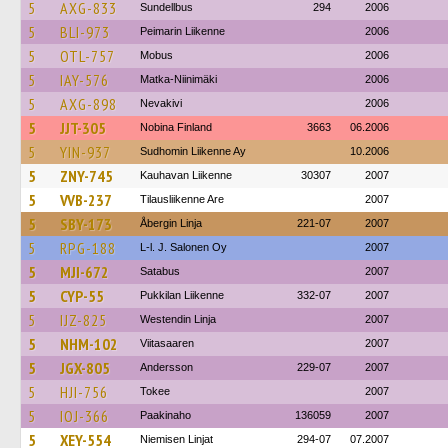
5
AXG-833
Sundellbus
294
2006
5
BLI-973
Peimarin Liikenne
2006
5
OTL-757
Mobus
2006
5
IAY-576
Matka-Niinimäki
2006
5
AXG-898
Nevakivi
2006
5
JJT-305
Nobina Finland
3663
06.2006
5
YIN-937
Sudhomin Liikenne Ay
10.2006
5
ZNY-745
Kauhavan Liikenne
30307
2007
5
VVB-237
Tilausliikenne Are
2007
5
SBY-173
Åbergin Linja
221-07
2007
5
RPG-188
L-l. J. Salonen Oy
2007
5
MJI-672
Satabus
2007
5
CYP-55
Pukkilan Liikenne
332-07
2007
5
IJZ-825
Westendin Linja
2007
5
NHM-102
Viitasaaren
2007
5
JGX-805
Andersson
229-07
2007
5
HJI-756
Tokee
2007
5
IOJ-366
Paakinaho
136059
2007
5
XEY-554
Niemisen Linjat
294-07
07.2007