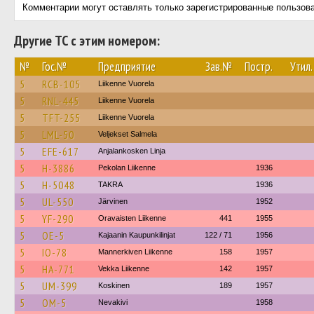
Комментарии могут оставлять только зарегистрированные пользов
Другие ТС с этим номером:
№
Гос.№
Предприятие
Зав.№
Постр.
Утил.
5
RCB-105
Liikenne Vuorela
5
RNL-445
Liikenne Vuorela
5
TFT-255
Liikenne Vuorela
5
LML-50
Veljekset Salmela
5
EFE-617
Anjalankosken Linja
5
H-3886
Pekolan Liikenne
1936
5
H-5048
TAKRA
1936
5
UL-550
Järvinen
1952
5
YF-290
Oravaisten Liikenne
441
1955
5
OE-5
Kajaanin Kaupunkilinjat
122 / 71
1956
5
IO-78
Mannerkiven Liikenne
158
1957
5
HA-771
Vekka Liikenne
142
1957
5
UM-399
Koskinen
189
1957
5
OM-5
Nevakivi
1958