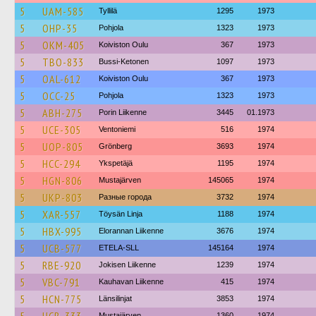
5
UAM-585
Tyllilä
1295
1973
5
OHP-35
Pohjola
1323
1973
5
OKM-405
Koiviston Oulu
367
1973
5
TBO-833
Bussi-Ketonen
1097
1973
5
OAL-612
Koiviston Oulu
367
1973
5
OCC-25
Pohjola
1323
1973
5
ABH-275
Porin Liikenne
3445
01.1973
5
UCE-305
Ventoniemi
516
1974
5
UOP-805
Grönberg
3693
1974
5
HCC-294
Ykspetäjä
1195
1974
5
HGN-806
Mustajärven
145065
1974
5
UKP-803
Разные города
3732
1974
5
XAR-557
Töysän Linja
1188
1974
5
HBX-995
Elorannan Liikenne
3676
1974
5
UCB-577
ETELA-SLL
145164
1974
5
RBE-920
Jokisen Liikenne
1239
1974
5
VBC-791
Kauhavan Liikenne
415
1974
5
HCN-775
Länsilinjat
3853
1974
Mustajärven
1360
1974