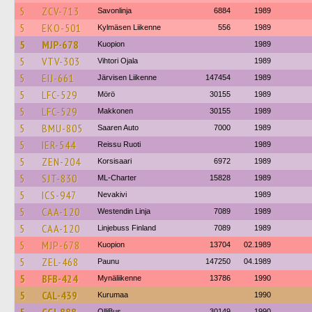
5
ZCV-713
Savonlinja
6884
1989
5
EKO-501
Kylmäsen Liikenne
556
1989
5
MJP-678
Kuopion
1989
5
VTV-303
Vihtori Ojala
1989
5
EIJ-661
Järvisen Liikenne
147454
1989
5
LFC-529
Mörö
30155
1989
5
LFC-529
Makkonen
30155
1989
5
BMU-805
Saaren Auto
7000
1989
5
IER-544
Reissu Ruoti
1989
5
ZEN-204
Korsisaari
6972
1989
5
SJT-830
ML-Charter
15828
1989
5
ICS-947
Nevakivi
1989
5
CAA-120
Westendin Linja
7089
1989
5
CAA-120
Linjebuss Finland
7089
1989
5
MJP-678
Kuopion
13704
02.1989
5
ZEL-468
Paunu
147250
04.1989
5
BFB-424
Mynäliikenne
13786
1990
5
CAL-439
Kurumaa
1990
OlliBus
30149
1990