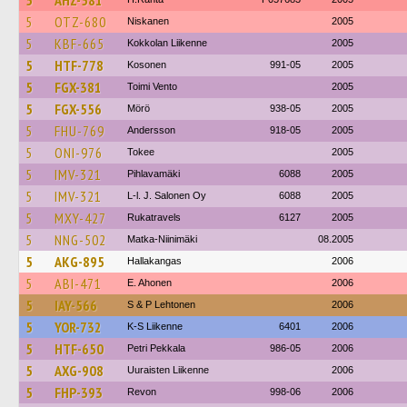
5
AHZ-581
5
OTZ-680
Niskanen
2005
5
KBF-665
Kokkolan Liikenne
2005
5
HTF-778
Kosonen
991-05
2005
5
FGX-381
Toimi Vento
2005
5
FGX-556
Mörö
938-05
2005
5
FHU-769
Andersson
918-05
2005
5
ONI-976
Tokee
2005
5
IMV-321
Pihlavamäki
6088
2005
5
IMV-321
L-l. J. Salonen Oy
6088
2005
5
MXY-427
Rukatravels
6127
2005
5
NNG-502
Matka-Niinimäki
08.2005
5
AKG-895
Hallakangas
2006
5
ABI-471
E. Ahonen
2006
5
IAY-566
S & P Lehtonen
2006
5
YOR-732
K-S Liikenne
6401
2006
5
HTF-650
Petri Pekkala
986-05
2006
5
AXG-908
Uuraisten Liikenne
2006
5
FHP-393
Revon
998-06
2006