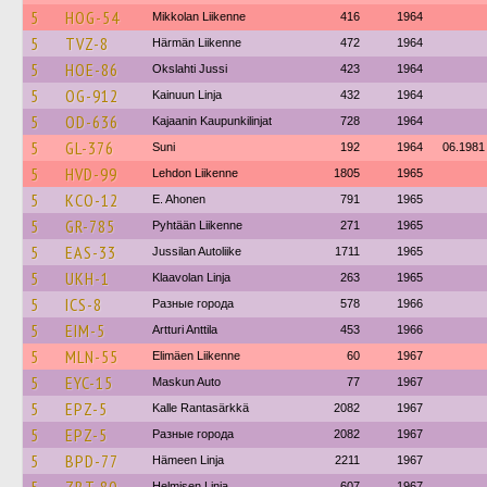
5
HOG-54
Mikkolan Liikenne
416
1964
5
TVZ-8
Härmän Liikenne
472
1964
5
HOE-86
Okslahti Jussi
423
1964
5
OG-912
Kainuun Linja
432
1964
5
OD-636
Kajaanin Kaupunkilinjat
728
1964
5
GL-376
Suni
192
1964
06.1981
5
HVD-99
Lehdon Liikenne
1805
1965
5
KCO-12
E. Ahonen
791
1965
5
GR-785
Pyhtään Liikenne
271
1965
5
EAS-33
Jussilan Autoliike
1711
1965
5
UKH-1
Klaavolan Linja
263
1965
5
ICS-8
Разные города
578
1966
5
EIM-5
Artturi Anttila
453
1966
5
MLN-55
Elimäen Liikenne
60
1967
5
EYC-15
Maskun Auto
77
1967
5
EPZ-5
Kalle Rantasärkkä
2082
1967
5
EPZ-5
Разные города
2082
1967
5
BPD-77
Hämeen Linja
2211
1967
Helmisen Linja
607
1967