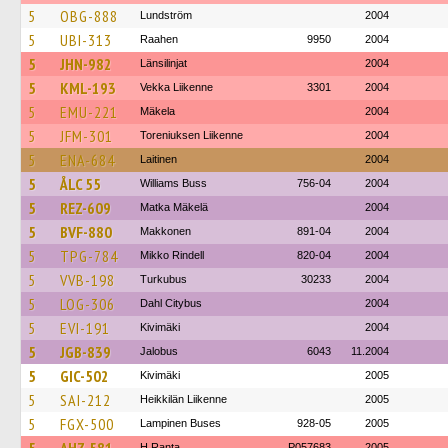
5
OBG-888
Lundström
2004
5
UBI-313
Raahen
9950
2004
5
JHN-982
Länsilinjat
2004
5
KML-193
Vekka Liikenne
3301
2004
5
EMU-221
Mäkela
2004
5
JFM-301
Toreniuksen Liikenne
2004
5
ENA-684
Laitinen
2004
5
ÅLC 55
Williams Buss
756-04
2004
5
REZ-609
Matka Mäkelä
2004
5
BVF-880
Makkonen
891-04
2004
5
TPG-784
Mikko Rindell
820-04
2004
5
VVB-198
Turkubus
30233
2004
5
LOG-306
Dahl Citybus
2004
5
EVI-191
Kivimäki
2004
5
JGB-839
Jalobus
6043
11.2004
5
GIC-502
Kivimäki
2005
5
SAI-212
Heikkilän Liikenne
2005
5
FGX-500
Lampinen Buses
928-05
2005
H.Ranta
P057683
2005