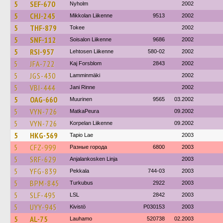
5
SEF-670
Nyholm
2002
5
CHJ-245
Mikkolan Liikenne
9513
2002
5
THF-879
Tokee
2002
5
SNF-112
Soisalon Liikenne
9686
2002
5
RSI-957
Lehtosen Liikenne
580-02
2002
5
JFA-722
Kaj Forsblom
2843
2002
5
JGS-430
Lamminmäki
2002
5
VBI-444
Jani Rinne
2002
5
OAG-660
Muurinen
9565
03.2002
5
VYN-726
MatkaPeura
09.2002
5
VYN-726
Korpelan Liikenne
09.2002
5
HKG-569
Tapio Lae
2003
5
CFZ-999
Разные города
6800
2003
5
SRF-629
Anjalankosken Linja
2003
5
YFG-839
Pekkala
744-03
2003
5
BPM-845
Turkubus
2922
2003
5
SLF-495
LSL
2842
2003
5
UYY-945
Kivistö
P030153
2003
5
AL-75
Lauhamo
520738
02.2003