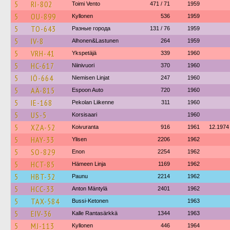
5
RI-802
Toimi Vento
471 / 71
1959
5
OU-899
Kyllonen
536
1959
5
TO-643
Разные города
131 / 76
1959
5
IV-8
Alhonen&Lastunen
264
1959
5
VRH-41
Ykspetäjä
339
1960
5
HC-617
Niinivuori
370
1960
5
IÖ-664
Niemisen Linjat
247
1960
5
AÄ-815
Espoon Auto
720
1960
5
IE-168
Pekolan Liikenne
311
1960
5
US-5
Korsisaari
1960
5
XZA-52
Koivuranta
916
1961
12.1974
5
HAY-33
Ylisen
2206
1962
5
SO-829
Enon
2254
1962
5
HCT-85
Hämeen Linja
1169
1962
5
HBT-32
Paunu
2214
1962
5
HCC-33
Anton Mäntylä
2401
1962
5
TAX-584
Bussi-Ketonen
1963
5
EIV-36
Kalle Rantasärkkä
1344
1963
5
MJ-113
Kyllonen
446
1964