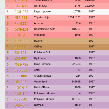
5
VGL-781
5
SKZ-655
Net-Matkat
1778
12.1996
5
GGU-952
Lappi, прочие
10778
1997
5
NBR-971
Töysän Linja
1834 / 151
1997
5
RKI-888
Arpeco
234
1997
5
GBN-424
Rautalammin Auto
815-97
1997
5
BOH-926
Wasabus
1948
1997
5
TGP-505
Raahen
1997
5
BAZ-550
OlliBus
1997
5
EIK-305
Koiviston Oulu
1997
5
VAZ-997
Rytkönen
1828
1997
5
MGZ-786
Oras Liikenne
223424
1997
5
BZC-601
Astor
71
1997
5
RKI-888
Arolan Kuljetus
234
1997
5
HIF-895
Ventoniemi
148668
1997
5
HOY-915
Haldin&Rose
1939
1997
5
ZGU-122
Kokkolan Liikenne
4
1997
5
RGS-597
Pohjolan Liikenne
837-97
1997
5
OGS-877
Niemelä
1829
1997