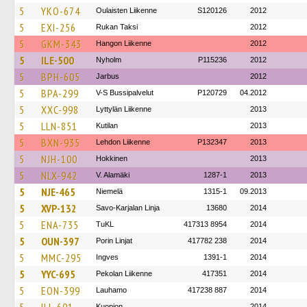
5
YKO-674
Oulaisten Liikenne
S120126
2012
5
EXI-256
Rukan Taksi
2012
5
GKM-343
Hangon Liikenne
2012
5
ILE-500
Nyholm
P115236
2012
5
BPH-605
Jarbus
2012
5
BPA-299
V-S Bussipalvelut
P120729
04.2012
5
XXC-998
Lyttylän Liikenne
2013
5
LLN-851
Kutilan
2013
5
BXN-935
Lehdon Liikenne
P132347
2013
5
NJH-100
Hokkinen
2013
5
NLX-942
V. Alamäki
1287-1
2013
5
NJE-465
Niemelä
1315-1
09.2013
5
XVP-132
Savo-Karjalan Linja
13680
2014
5
ENA-735
TuKL
417313 8954
2014
5
OUN-397
Porin Linjat
417782 238
2014
5
MMC-295
Ingves
1391-1
2014
5
YYC-695
Pekolan Liikenne
417351
2014
5
EON-399
Lauhamo
417238 887
2014
Kuopion
2014