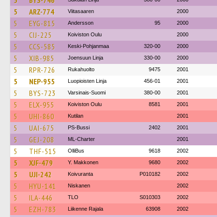
5
BYS-746
5
ARZ-774
Viitasaaren
2000
5
EYG-815
Andersson
95
2000
5
CIJ-225
Koiviston Oulu
2000
5
CCS-585
Keski-Pohjanmaa
320-00
2000
5
XIB-985
Joensuun Linja
330-00
2000
5
RPR-726
Rukahuolto
9475
2001
5
NEP-955
Luopioisten Linja
456-01
2001
5
BYS-723
Varsinais-Suomi
380-00
2001
5
ELX-955
Koiviston Oulu
8581
2001
5
UHI-860
Kutilan
2001
5
UAI-675
PS-Bussi
2402
2001
5
GEJ-208
ML-Charter
2001
5
THF-515
OlliBus
9618
2002
5
XJF-479
Y. Makkonen
9680
2002
5
UJI-242
Koivuranta
P010182
2002
5
HYU-141
Niskanen
2002
5
ILA-446
TLO
S010303
2002
5
EZH-783
Liikenne Rajala
63908
2002