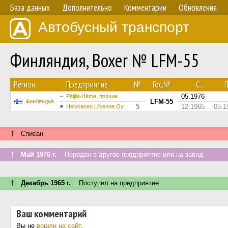
База данных
Дополнительно
Комментарии
Обновления
Автобусный транспорт
Финляндия, Boxer № LFM-55
Регион
Предприятие
№
Гос.№
С...
П
05.1976
Päijät-Häme, прочие
LFM-55
Финляндия
5
12.1965
05.1
Heiskasen Liikenne Oy
↑
Списан
↑
Май 1976 г.
Передан в другое предприятие или на завод
↑
Декабрь 1965 г.
Поступил на предприятие
Ваш комментарий
Вы не
вошли на сайт
.