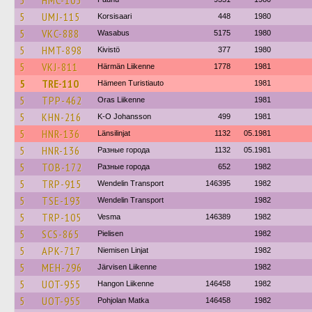
5
HMC-105
5
UMJ-115
Korsisaari
448
1980
5
VKC-888
Wasabus
5175
1980
5
HMT-898
Kivistö
377
1980
5
VKJ-811
Härmän Liikenne
1778
1981
5
TRE-110
Hämeen Turistiauto
1981
5
TPP-462
Oras Liikenne
1981
5
KHN-216
K-O Johansson
499
1981
5
HNR-136
Länsilinjat
1132
05.1981
5
HNR-136
Разные города
1132
05.1981
5
TOB-172
Разные города
652
1982
5
TRP-915
Wendelin Transport
146395
1982
5
TSE-193
Wendelin Transport
1982
5
TRP-105
Vesma
146389
1982
5
SCS-865
Pielisen
1982
5
APK-717
Niemisen Linjat
1982
5
MEH-296
Järvisen Liikenne
1982
5
UOT-955
Hangon Liikenne
146458
1982
5
UOT-955
Pohjolan Matka
146458
1982