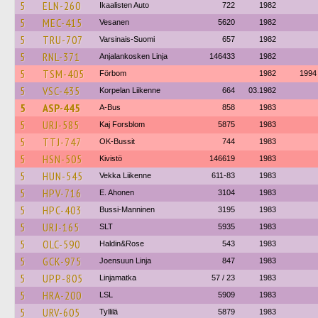
5
ELN-260
Ikaalisten Auto
722
1982
5
MEC-415
Vesanen
5620
1982
5
TRU-707
Varsinais-Suomi
657
1982
5
RNL-371
Anjalankosken Linja
146433
1982
5
TSM-405
Förbom
1982
1994
5
VSC-435
Korpelan Liikenne
664
03.1982
5
ASP-445
A-Bus
858
1983
5
URJ-585
Kaj Forsblom
5875
1983
5
TTJ-747
OK-Bussit
744
1983
5
HSN-505
Kivistö
146619
1983
5
HUN-545
Vekka Liikenne
611-83
1983
5
HPV-716
E. Ahonen
3104
1983
5
HPC-403
Bussi-Manninen
3195
1983
5
URJ-165
SLT
5935
1983
5
OLC-590
Haldin&Rose
543
1983
5
GCK-975
Joensuun Linja
847
1983
5
UPP-805
Linjamatka
57 / 23
1983
5
HRA-200
LSL
5909
1983
5
URV-605
Tyllilä
5879
1983