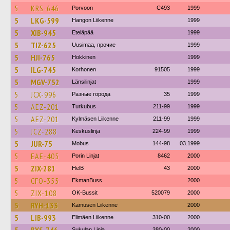
5
KRS-646
Porvoon
C493
1999
5
LKG-599
Hangon Liikenne
1999
5
XIB-945
Eteläpää
1999
5
TIZ-625
Uusimaa, прочие
1999
5
HJI-765
Hokkinen
1999
5
ILG-745
Korhonen
91505
1999
5
MGV-752
Länsilinjat
1999
5
JCX-996
Разные города
35
1999
5
AEZ-201
Turkubus
211-99
1999
5
AEZ-201
Kylmäsen Liikenne
211-99
1999
5
JCZ-288
Keskuslinja
224-99
1999
5
JUR-75
Mobus
144-98
03.1999
5
EAE-405
Porin Linjat
8462
2000
5
ZIX-281
HelB
43
2000
5
CFO-355
EkmanBuss
2000
5
ZIX-108
OK-Bussit
520079
2000
5
RYH-133
Kamusen Liikenne
2000
5
LIB-993
Elimäen Liikenne
310-00
2000
Sukulan Linja
380-00
2000