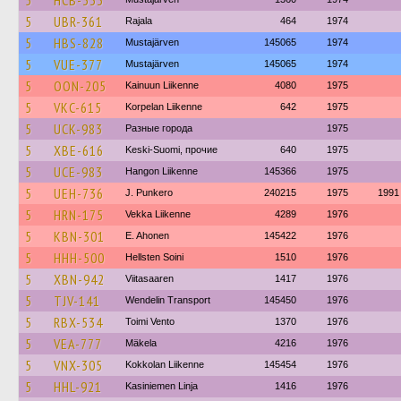
5
HCB-333
5
UBR-361
Rajala
464
1974
5
HBS-828
Mustajärven
145065
1974
5
VUE-377
Mustajärven
145065
1974
5
OON-205
Kainuun Liikenne
4080
1975
5
VKC-615
Korpelan Liikenne
642
1975
5
UCK-983
Разные города
1975
5
XBE-616
Keski-Suomi, прочие
640
1975
5
UCE-983
Hangon Liikenne
145366
1975
5
UEH-736
J. Punkero
240215
1975
1991
5
HRN-175
Vekka Liikenne
4289
1976
5
KBN-301
E. Ahonen
145422
1976
5
HHH-500
Hellsten Soini
1510
1976
5
XBN-942
Viitasaaren
1417
1976
5
TJV-141
Wendelin Transport
145450
1976
5
RBX-534
Toimi Vento
1370
1976
5
VEA-777
Mäkela
4216
1976
5
VNX-305
Kokkolan Liikenne
145454
1976
5
HHL-921
Kasiniemen Linja
1416
1976