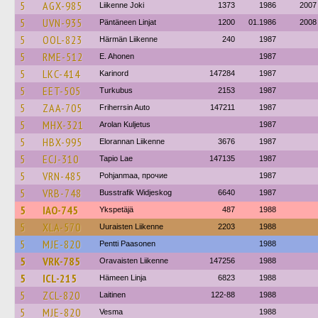
5
AGX-985
Liikenne Joki
1373
1986
2007
5
UVN-935
Päntäneen Linjat
1200
01.1986
2008
5
OOL-823
Härmän Liikenne
240
1987
5
RME-512
E. Ahonen
1987
5
LKC-414
Karinord
147284
1987
5
EET-505
Turkubus
2153
1987
5
ZAA-705
Friherrsin Auto
147211
1987
5
MHX-321
Arolan Kuljetus
1987
5
HBX-995
Elorannan Liikenne
3676
1987
5
ECJ-310
Tapio Lae
147135
1987
5
VRN-485
Pohjanmaa, прочие
1987
5
VRB-748
Busstrafik Widjeskog
6640
1987
5
IAO-745
Ykspetäjä
487
1988
5
XLA-570
Uuraisten Liikenne
2203
1988
5
MJE-820
Pentti Paasonen
1988
5
VRK-785
Oravaisten Liikenne
147256
1988
5
ICL-215
Hämeen Linja
6823
1988
5
ZCL-820
Laitinen
122-88
1988
5
MJE-820
Vesma
1988