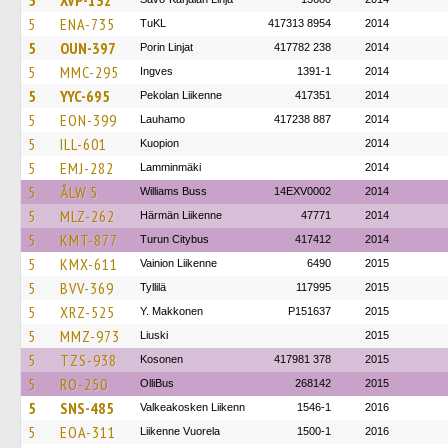
5
XVP-132
5
ENA-735
TuKL
417313 8954
2014
5
OUN-397
Porin Linjat
417782 238
2014
5
MMC-295
Ingves
1391-1
2014
5
YYC-695
Pekolan Liikenne
417351
2014
5
EON-399
Lauhamo
417238 887
2014
5
ILL-601
Kuopion
2014
5
EMJ-282
Lamminmäki
2014
5
ÅLW 5
Williams Buss
14EXV0002
2014
5
MLZ-262
Härmän Liikenne
47771
2014
5
KMT-877
Turun Citybus
417412
2014
5
KMX-611
Vainion Liikenne
6490
2015
5
BVV-369
Tyllilä
117995
2015
5
XRZ-525
Y. Makkonen
P151637
2015
5
MMZ-973
Liuski
2015
5
TZS-938
Kosonen
417981 378
2015
5
RO-250
OlliBus
268142
2015
5
SNS-485
Valkeakosken Liikenn
1546-1
2016
5
EOA-311
Liikenne Vuorela
1500-1
2016