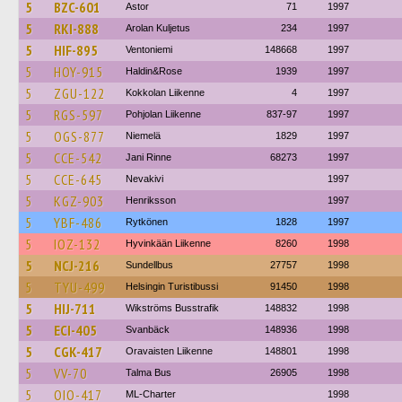
5
BZC-601
Astor
71
1997
5
RKI-888
Arolan Kuljetus
234
1997
5
HIF-895
Ventoniemi
148668
1997
5
HOY-915
Haldin&Rose
1939
1997
5
ZGU-122
Kokkolan Liikenne
4
1997
5
RGS-597
Pohjolan Liikenne
837-97
1997
5
OGS-877
Niemelä
1829
1997
5
CCE-542
Jani Rinne
68273
1997
5
CCE-645
Nevakivi
1997
5
KGZ-903
Henriksson
1997
5
YBF-486
Rytkönen
1828
1997
5
IOZ-132
Hyvinkään Liikenne
8260
1998
5
NCJ-216
Sundellbus
27757
1998
5
TYU-499
Helsingin Turistibussi
91450
1998
5
HIJ-711
Wikströms Busstrafik
148832
1998
5
ECI-405
Svanbäck
148936
1998
5
CGK-417
Oravaisten Liikenne
148801
1998
5
VV-70
Talma Bus
26905
1998
5
OIO-417
ML-Charter
1998