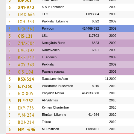
5
RJI-301
5
XNY-970
S & P Lehtonen
2009
5
CMX-665
TLO
P093604
2009
5
LOH-333
Pakkalan Liikenne
6822
2009
5
NKK-561
Porvoon
414469 692
2009
5
GIS-121
LSL
117503
2009
5
ZNA-604
Norrgårds Buss
6823
2009
5
OVC-392
Rautaveden
6851
2009
5
BKZ-614
E. Ahonen
2009
5
AOY-343
Pekkala
2009
5
GIS-194
Разные города
2009
5
KSX-314
Rautalammin Auto
11.2009
5
EJY-350
Wikströms Busstrafik
8915
2010
5
GIX-805
Pohjolan Matka
414933 880
2010
5
FLF-752
Ali-Vehmas
2010
5
EKY-736
Kymen Charterline
2010
5
YJM-254
Elimäen Liikenne
414984
2010
5
BOJ-214
Tokee
2010
5
MMT-646
M. Raittinen
P098461
2010