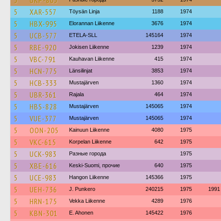
5
UKP-803
5
XAR-557
Töysän Linja
1188
1974
5
HBX-995
Elorannan Liikenne
3676
1974
5
UCB-577
ETELA-SLL
145164
1974
5
RBE-920
Jokisen Liikenne
1239
1974
5
VBC-791
Kauhavan Liikenne
415
1974
5
HCN-775
Länsilinjat
3853
1974
5
HCB-333
Mustajärven
1360
1974
5
UBR-361
Rajala
464
1974
5
HBS-828
Mustajärven
145065
1974
5
VUE-377
Mustajärven
145065
1974
5
OON-205
Kainuun Liikenne
4080
1975
5
VKC-615
Korpelan Liikenne
642
1975
5
UCK-983
Разные города
1975
5
XBE-616
Keski-Suomi, прочие
640
1975
5
UCE-983
Hangon Liikenne
145366
1975
5
UEH-736
J. Punkero
240215
1975
1991
5
HRN-175
Vekka Liikenne
4289
1976
5
KBN-301
E. Ahonen
145422
1976