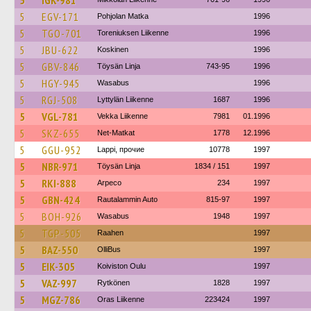
5
IGK-981
5
EGV-171
Pohjolan Matka
1996
5
TGO-701
Toreniuksen Liikenne
1996
5
JBU-622
Koskinen
1996
5
GBV-846
Töysän Linja
743-95
1996
5
HGY-945
Wasabus
1996
5
RGJ-508
Lyttylän Liikenne
1687
1996
5
VGL-781
Vekka Liikenne
7981
01.1996
5
SKZ-655
Net-Matkat
1778
12.1996
5
GGU-952
Lappi, прочие
10778
1997
5
NBR-971
Töysän Linja
1834 / 151
1997
5
RKI-888
Arpeco
234
1997
5
GBN-424
Rautalammin Auto
815-97
1997
5
BOH-926
Wasabus
1948
1997
5
TGP-505
Raahen
1997
5
BAZ-550
OlliBus
1997
5
EIK-305
Koiviston Oulu
1997
5
VAZ-997
Rytkönen
1828
1997
5
MGZ-786
Oras Liikenne
223424
1997