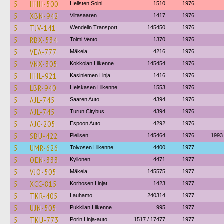
5
HHH-500
Hellsten Soini
1510
1976
5
XBN-942
Viitasaaren
1417
1976
5
TJV-141
Wendelin Transport
145450
1976
5
RBX-534
Toimi Vento
1370
1976
5
VEA-777
Mäkela
4216
1976
5
VNX-305
Kokkolan Liikenne
145454
1976
5
HHL-921
Kasiniemen Linja
1416
1976
5
LBR-940
Heiskasen Liikenne
1553
1976
5
AJL-745
Saaren Auto
4394
1976
5
AJL-745
Turun Citybus
4394
1976
5
AJC-205
Espoon Auto
4292
1976
5
SBU-422
Pielisen
145464
1976
1993
5
UMR-626
Toivosen Liikenne
4400
1977
5
OEN-333
Kyllonen
4471
1977
5
VJO-505
Mäkela
145575
1977
5
XCC-815
Korhosen Linjat
1423
1977
5
TKR-405
Lauhamo
240314
1977
5
UJN-505
Pukkilan Liikenne
995
1977
5
TKU-773
Porin Linja-auto
1517 / 17477
1977