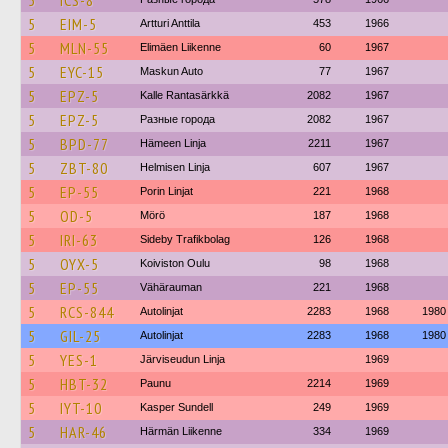
5
ICS-8
5
EIM-5
Artturi Anttila
453
1966
5
MLN-55
Elimäen Liikenne
60
1967
5
EYC-15
Maskun Auto
77
1967
5
EPZ-5
Kalle Rantasärkkä
2082
1967
5
EPZ-5
Разные города
2082
1967
5
BPD-77
Hämeen Linja
2211
1967
5
ZBT-80
Helmisen Linja
607
1967
5
EP-55
Porin Linjat
221
1968
5
OD-5
Mörö
187
1968
5
IRI-63
Sideby Trafikbolag
126
1968
5
OYX-5
Koiviston Oulu
98
1968
5
EP-55
Vähärauman
221
1968
5
RCS-844
Autolinjat
2283
1968
1980
5
GIL-25
Autolinjat
2283
1968
1980
5
YES-1
Järviseudun Linja
1969
5
HBT-32
Paunu
2214
1969
5
IYT-10
Kasper Sundell
249
1969
5
HAR-46
Härmän Liikenne
334
1969