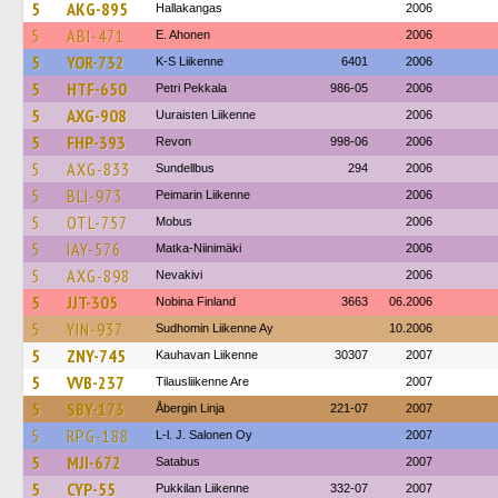
5
AKG-895
Hallakangas
2006
5
ABI-471
E. Ahonen
2006
5
YOR-732
K-S Liikenne
6401
2006
5
HTF-650
Petri Pekkala
986-05
2006
5
AXG-908
Uuraisten Liikenne
2006
5
FHP-393
Revon
998-06
2006
5
AXG-833
Sundellbus
294
2006
5
BLI-973
Peimarin Liikenne
2006
5
OTL-757
Mobus
2006
5
IAY-576
Matka-Niinimäki
2006
5
AXG-898
Nevakivi
2006
5
JJT-305
Nobina Finland
3663
06.2006
5
YIN-937
Sudhomin Liikenne Ay
10.2006
5
ZNY-745
Kauhavan Liikenne
30307
2007
5
VVB-237
Tilausliikenne Are
2007
5
SBY-173
Åbergin Linja
221-07
2007
5
RPG-188
L-l. J. Salonen Oy
2007
5
MJI-672
Satabus
2007
5
CYP-55
Pukkilan Liikenne
332-07
2007