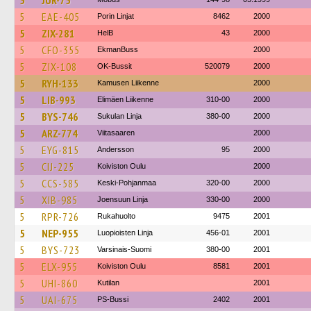
5
JUR-75
5
EAE-405
Porin Linjat
8462
2000
5
ZIX-281
HelB
43
2000
5
CFO-355
EkmanBuss
2000
5
ZIX-108
OK-Bussit
520079
2000
5
RYH-133
Kamusen Liikenne
2000
5
LIB-993
Elimäen Liikenne
310-00
2000
5
BYS-746
Sukulan Linja
380-00
2000
5
ARZ-774
Viitasaaren
2000
5
EYG-815
Andersson
95
2000
5
CIJ-225
Koiviston Oulu
2000
5
CCS-585
Keski-Pohjanmaa
320-00
2000
5
XIB-985
Joensuun Linja
330-00
2000
5
RPR-726
Rukahuolto
9475
2001
5
NEP-955
Luopioisten Linja
456-01
2001
5
BYS-723
Varsinais-Suomi
380-00
2001
5
ELX-955
Koiviston Oulu
8581
2001
5
UHI-860
Kutilan
2001
5
UAI-675
PS-Bussi
2402
2001