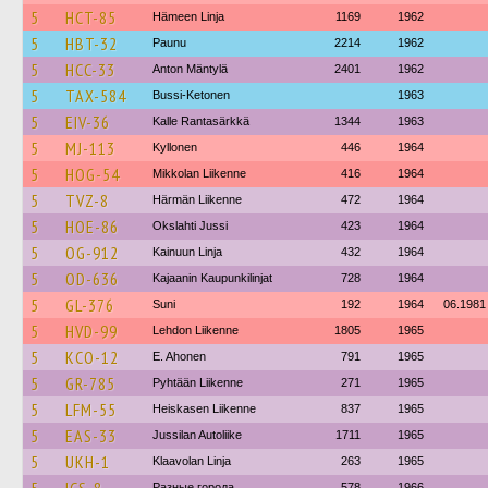
5
HCT-85
Hämeen Linja
1169
1962
5
HBT-32
Paunu
2214
1962
5
HCC-33
Anton Mäntylä
2401
1962
5
TAX-584
Bussi-Ketonen
1963
5
EIV-36
Kalle Rantasärkkä
1344
1963
5
MJ-113
Kyllonen
446
1964
5
HOG-54
Mikkolan Liikenne
416
1964
5
TVZ-8
Härmän Liikenne
472
1964
5
HOE-86
Okslahti Jussi
423
1964
5
OG-912
Kainuun Linja
432
1964
5
OD-636
Kajaanin Kaupunkilinjat
728
1964
5
GL-376
Suni
192
1964
06.1981
5
HVD-99
Lehdon Liikenne
1805
1965
5
KCO-12
E. Ahonen
791
1965
5
GR-785
Pyhtään Liikenne
271
1965
5
LFM-55
Heiskasen Liikenne
837
1965
5
EAS-33
Jussilan Autoliike
1711
1965
5
UKH-1
Klaavolan Linja
263
1965
Разные города
578
1966