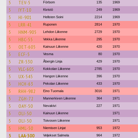
5
TEV-5
Förbom
135
1969
5
IYT-10
Kivistö
249
1969
5
HI-901
Hellsten Soini
2214
1969
5
LRR-41
Ruponen
2814
1970
5
HNM-905
Lehdon Liikenne
2729
1970
5
HBC-55
Vekka Liikenne
295
1970
5
OET-605
Kainuun Liikenne
420
1970
5
ECF-5
Vesma
80
1970
5
ZR-530
Åbergin Linja
429
1970
5
VLC-605
Kokkolan Liikenne
2785
1970
5
UX-545
Hangon Liikenne
396
1970
5
HCH-63
Pekolan Liikenne
433
1970
5
RHH-982
Eino Tuomala
3016
1971
5
ZGH-72
Mannerkiven Liikenne
364
1971
5
OAY-50
Nevakivi
227
1971
5
OLI-50
Kainuun Liikenne
1971
5
OLI-50
Toivosen Liikenne
1971
5
HML-50
Niemisen Linjat
953
1972
5
LAA-300
Veljekset Salmela
964
1972