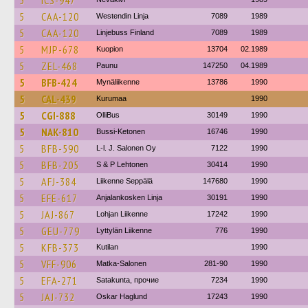
5
ICS-947
5
CAA-120
Westendin Linja
7089
1989
5
CAA-120
Linjebuss Finland
7089
1989
5
MJP-678
Kuopion
13704
02.1989
5
ZEL-468
Paunu
147250
04.1989
5
BFB-424
Mynäliikenne
13786
1990
5
CAL-439
Kurumaa
1990
5
CGI-888
OlliBus
30149
1990
5
NAK-810
Bussi-Ketonen
16746
1990
5
BFB-590
L-l. J. Salonen Oy
7122
1990
5
BFB-205
S & P Lehtonen
30414
1990
5
AFJ-384
Liikenne Seppälä
147680
1990
5
EFE-617
Anjalankosken Linja
30191
1990
5
JAJ-867
Lohjan Liikenne
17242
1990
5
GEU-779
Lyttylän Liikenne
776
1990
5
KFB-373
Kutilan
1990
5
VFF-906
Matka-Salonen
281-90
1990
5
EFA-271
Satakunta, прочие
7234
1990
5
JAJ-732
Oskar Haglund
17243
1990