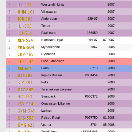
5
IJZ-825
Westendin Linja
2007
5
NHM-102
Viitasaaren
2007
5
JGX-805
Andersson
229-07
2007
5
HJI-756
Tokee
2007
5
IOJ-366
Paakinaho
136059
2007
5
XEY-554
Niemisen Linjat
294-07
07.2007
5
YKG-504
Mynäliikenne
3867
2008
5
CKV-369
Rytkönen
2008
5
EEZ-544
Bussi-Manninen
2008
5
RAI-605
Paunu
6718
2008
5
UAI-705
Ingves Bussar
P081454
2008
5
BJY-491
Pekki
2008
5
OAZ-842
Toreniuksen Liikenne
2008
5
NIC-763
Svanbäck
P080372
2008
5
VSY-964
Oravaisten Liikenne
2008
5
GKM-348
Laitinen
2008
5
KRS-555
Reissu Ruoti
P077750
01.2008
5
KMG-626
Vesma
3784
05.2008
Toimi Vento
414293 646
2009