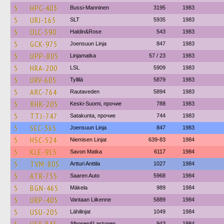
5
HPC-403
Bussi-Manninen
3195
1983
5
URJ-165
SLT
5935
1983
5
OLC-590
Haldin&Rose
543
1983
5
GCK-975
Joensuun Linja
847
1983
5
UPP-805
Linjamatka
57 / 23
1983
5
HRA-200
LSL
5909
1983
5
URV-605
Tyllilä
5879
1983
5
ARC-764
Rautaveden
5894
1983
5
XHK-205
Keski-Suomi, прочие
788
1983
5
TTJ-747
Satakunta, прочие
744
1983
5
SEC-365
Joensuun Linja
847
1983
5
HSC-524
Niemisen Linjat
639-83
1984
5
KLE-915
Savon Matka
6117
1984
5
TVM-805
Artturi Anttila
1027
1984
5
ATR-755
Saaren Auto
5968
1984
5
BGN-465
Mäkela
989
1984
5
URP-405
Vantaan Liikenne
5889
1984
5
USU-205
Lähilinjat
1049
1984
Alhonen&Lastunen
943
1984