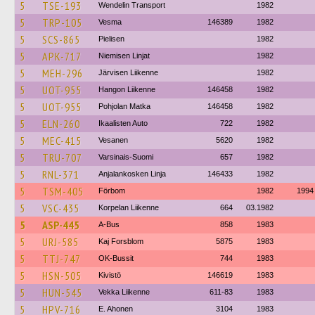
5
TSE-193
Wendelin Transport
1982
5
TRP-105
Vesma
146389
1982
5
SCS-865
Pielisen
1982
5
APK-717
Niemisen Linjat
1982
5
MEH-296
Järvisen Liikenne
1982
5
UOT-955
Hangon Liikenne
146458
1982
5
UOT-955
Pohjolan Matka
146458
1982
5
ELN-260
Ikaalisten Auto
722
1982
5
MEC-415
Vesanen
5620
1982
5
TRU-707
Varsinais-Suomi
657
1982
5
RNL-371
Anjalankosken Linja
146433
1982
5
TSM-405
Förbom
1982
1994
5
VSC-435
Korpelan Liikenne
664
03.1982
5
ASP-445
A-Bus
858
1983
5
URJ-585
Kaj Forsblom
5875
1983
5
TTJ-747
OK-Bussit
744
1983
5
HSN-505
Kivistö
146619
1983
5
HUN-545
Vekka Liikenne
611-83
1983
5
HPV-716
E. Ahonen
3104
1983