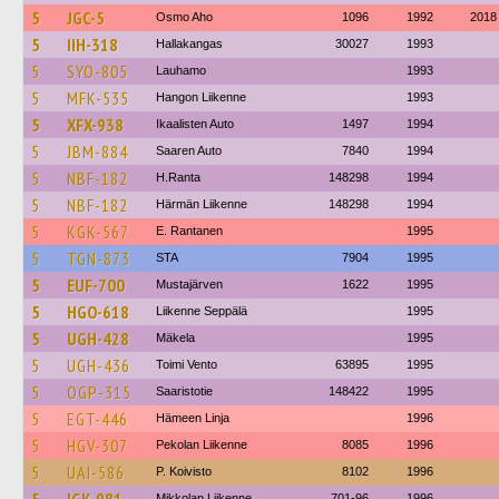
5
JGC-5
Osmo Aho
1096
1992
2018
5
IIH-318
Hallakangas
30027
1993
5
SYO-805
Lauhamo
1993
5
MFK-535
Hangon Liikenne
1993
5
XFX-938
Ikaalisten Auto
1497
1994
5
JBM-884
Saaren Auto
7840
1994
5
NBF-182
H.Ranta
148298
1994
5
NBF-182
Härmän Liikenne
148298
1994
5
KGK-567
E. Rantanen
1995
5
TGN-873
STA
7904
1995
5
EUF-700
Mustajärven
1622
1995
5
HGO-618
Liikenne Seppälä
1995
5
UGH-428
Mäkela
1995
5
UGH-436
Toimi Vento
63895
1995
5
OGP-315
Saaristotie
148422
1995
5
EGT-446
Hämeen Linja
1996
5
HGV-307
Pekolan Liikenne
8085
1996
5
UAI-586
P. Koivisto
8102
1996
Mikkolan Liikenne
701-96
1996