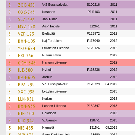
5
ZOC-458
V-S Bussipalvelut
S100216
2011
5
OXC-743
Kosonen
P111103
2011
5
SCZ-792
Jani Rinne
2011
5
MYZ-170
A&P Taipale
1126-1
2011
5
VZF-123
Eteläpää
P123972
2012
5
BXN-105
Kaj Forsblom
P117040
2012
5
YKO-674
Oulaisten Liikenne
S120126
2012
5
EXI-256
Rukan Taksi
2012
5
GKM-343
Hangon Liikenne
2012
5
ILE-500
Nyholm
P115236
2012
5
BPH-605
Jarbus
2012
5
BPA-299
V-S Bussipalvelut
P120729
04.2012
5
XXC-998
Lyttylän Liikenne
2013
5
LLN-851
Kutilan
2013
5
BXN-935
Lehdon Liikenne
P132347
2013
5
NJH-100
Hokkinen
2013
5
NLX-942
V. Alamäki
1287-1
2013
5
NJE-465
Niemelä
1315-1
09.2013
Savo-Karjalan Linja
13680
2014