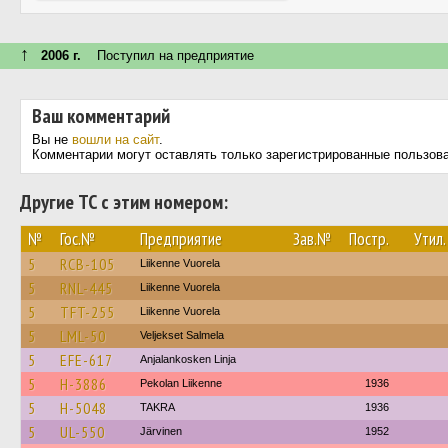
↑
2006 г.
Поступил на предприятие
Ваш комментарий
Вы не
вошли на сайт
.
Комментарии могут оставлять только зарегистрированные пользов
Другие ТС с этим номером:
№
Гос.№
Предприятие
Зав.№
Постр.
Утил.
5
RCB-105
Liikenne Vuorela
5
RNL-445
Liikenne Vuorela
5
TFT-255
Liikenne Vuorela
5
LML-50
Veljekset Salmela
5
EFE-617
Anjalankosken Linja
5
H-3886
Pekolan Liikenne
1936
5
H-5048
TAKRA
1936
5
UL-550
Järvinen
1952