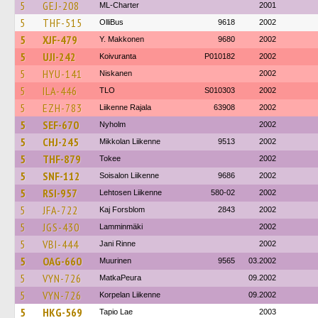
5
GEJ-208
ML-Charter
2001
5
THF-515
OlliBus
9618
2002
5
XJF-479
Y. Makkonen
9680
2002
5
UJI-242
Koivuranta
P010182
2002
5
HYU-141
Niskanen
2002
5
ILA-446
TLO
S010303
2002
5
EZH-783
Liikenne Rajala
63908
2002
5
SEF-670
Nyholm
2002
5
CHJ-245
Mikkolan Liikenne
9513
2002
5
THF-879
Tokee
2002
5
SNF-112
Soisalon Liikenne
9686
2002
5
RSI-957
Lehtosen Liikenne
580-02
2002
5
JFA-722
Kaj Forsblom
2843
2002
5
JGS-430
Lamminmäki
2002
5
VBI-444
Jani Rinne
2002
5
OAG-660
Muurinen
9565
03.2002
5
VYN-726
MatkaPeura
09.2002
5
VYN-726
Korpelan Liikenne
09.2002
5
HKG-569
Tapio Lae
2003