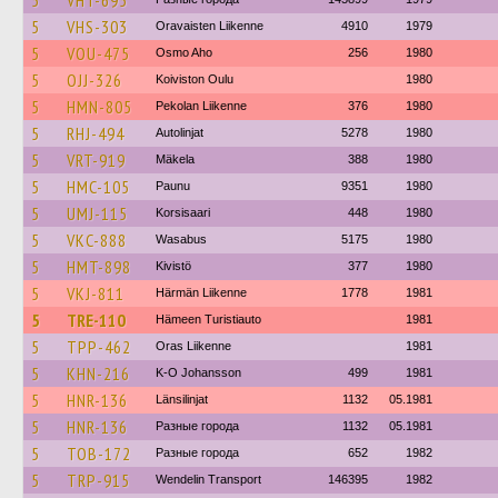
5
VHT-695
5
VHS-303
Oravaisten Liikenne
4910
1979
5
VOU-475
Osmo Aho
256
1980
5
OJJ-326
Koiviston Oulu
1980
5
HMN-805
Pekolan Liikenne
376
1980
5
RHJ-494
Autolinjat
5278
1980
5
VRT-919
Mäkela
388
1980
5
HMC-105
Paunu
9351
1980
5
UMJ-115
Korsisaari
448
1980
5
VKC-888
Wasabus
5175
1980
5
HMT-898
Kivistö
377
1980
5
VKJ-811
Härmän Liikenne
1778
1981
5
TRE-110
Hämeen Turistiauto
1981
5
TPP-462
Oras Liikenne
1981
5
KHN-216
K-O Johansson
499
1981
5
HNR-136
Länsilinjat
1132
05.1981
5
HNR-136
Разные города
1132
05.1981
5
TOB-172
Разные города
652
1982
5
TRP-915
Wendelin Transport
146395
1982