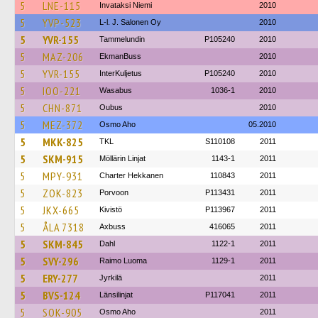
5
LNE-115
Invataksi Niemi
2010
5
YVP-523
L-l. J. Salonen Oy
2010
5
YVR-155
Tammelundin
P105240
2010
5
MAZ-206
EkmanBuss
2010
5
YVR-155
InterKuljetus
P105240
2010
5
IOO-221
Wasabus
1036-1
2010
5
CHN-871
Oubus
2010
5
MEZ-372
Osmo Aho
05.2010
5
MKK-825
TKL
S110108
2011
5
SKM-915
Möllärin Linjat
1143-1
2011
5
MPY-931
Charter Hekkanen
110843
2011
5
ZOK-823
Porvoon
P113431
2011
5
JKX-665
Kivistö
P113967
2011
5
ÅLA 7318
Axbuss
416065
2011
5
SKM-845
Dahl
1122-1
2011
5
SVY-296
Raimo Luoma
1129-1
2011
5
ERY-277
Jyrkilä
2011
5
BVS-124
Länsilinjat
P117041
2011
5
SOK-905
Osmo Aho
2011