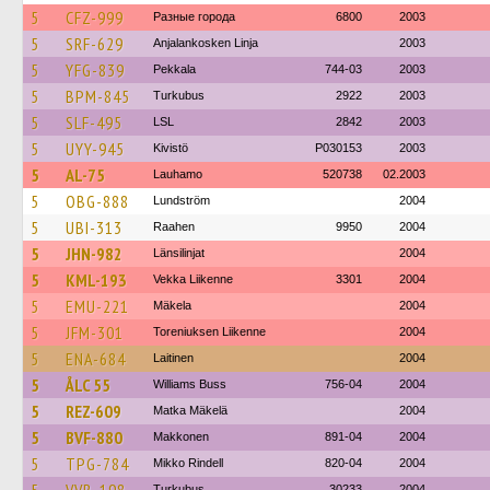
5
CFZ-999
Разные города
6800
2003
5
SRF-629
Anjalankosken Linja
2003
5
YFG-839
Pekkala
744-03
2003
5
BPM-845
Turkubus
2922
2003
5
SLF-495
LSL
2842
2003
5
UYY-945
Kivistö
P030153
2003
5
AL-75
Lauhamo
520738
02.2003
5
OBG-888
Lundström
2004
5
UBI-313
Raahen
9950
2004
5
JHN-982
Länsilinjat
2004
5
KML-193
Vekka Liikenne
3301
2004
5
EMU-221
Mäkela
2004
5
JFM-301
Toreniuksen Liikenne
2004
5
ENA-684
Laitinen
2004
5
ÅLC 55
Williams Buss
756-04
2004
5
REZ-609
Matka Mäkelä
2004
5
BVF-880
Makkonen
891-04
2004
5
TPG-784
Mikko Rindell
820-04
2004
Turkubus
30233
2004