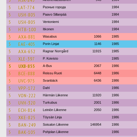
5
HSR-845
5
LAT-774
Разные города
1984
5
USH-805
Paavo Sillanpää
1984
5
USH-805
Ventoniemi
1984
5
HTB-100
Itkonen
1984
5
AXA-881
Wasabus
1066
1985
5
EAE-405
Porin Linjat
1146
1985
5
AXA-652
Ragnar Norrgård
11915
1985
5
XLE-397
P. Koivisto
1985
5
UXB-855
A-Bus
2067
1986
5
BCE-888
Reissu Ruoti
6448
1986
5
UVC-975
Svanbäck
6436
1986
5
VPP-172
Dahl
1986
5
VON-222
Härmän Liikenne
11920
1986
5
UVH-320
Turkubus
2001
1986
5
ECH-814
Leiniön Liikenne
2050
1986
5
XKE-825
Töysän Linja
1986
5
BAN-249
Soisalon Liikenne
146954
1986
5
BAK-105
Pohjolan Liikenne
1986