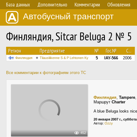
База данных
Дополнительно
Комментарии
Обновления
Автобусный транспорт
Финляндия, Sitcar Beluga 2 № 5
Регион
Предприятие
№
Гос.№
С...
5
IAY-566
2006
Финляндия
Tilausliikenne S & P Lehtonen Ky
Все комментарии к фотографиям этого ТС
Финляндия
,
Tampere
Маршрут
Charter
A blue Beluga looks nice 
20 января 2007 г., суббота
Автор:
Ozzy
452