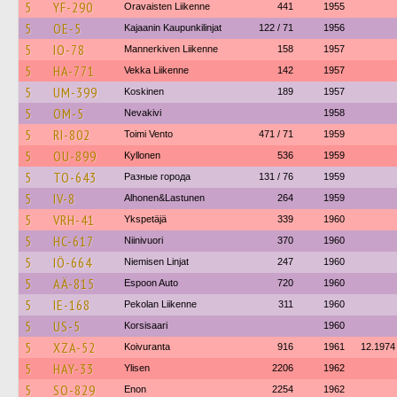
5
YF-290
Oravaisten Liikenne
441
1955
5
OE-5
Kajaanin Kaupunkilinjat
122 / 71
1956
5
IO-78
Mannerkiven Liikenne
158
1957
5
HA-771
Vekka Liikenne
142
1957
5
UM-399
Koskinen
189
1957
5
OM-5
Nevakivi
1958
5
RI-802
Toimi Vento
471 / 71
1959
5
OU-899
Kyllonen
536
1959
5
TO-643
Разные города
131 / 76
1959
5
IV-8
Alhonen&Lastunen
264
1959
5
VRH-41
Ykspetäjä
339
1960
5
HC-617
Niinivuori
370
1960
5
IÖ-664
Niemisen Linjat
247
1960
5
AÄ-815
Espoon Auto
720
1960
5
IE-168
Pekolan Liikenne
311
1960
5
US-5
Korsisaari
1960
5
XZA-52
Koivuranta
916
1961
12.1974
5
HAY-33
Ylisen
2206
1962
5
SO-829
Enon
2254
1962