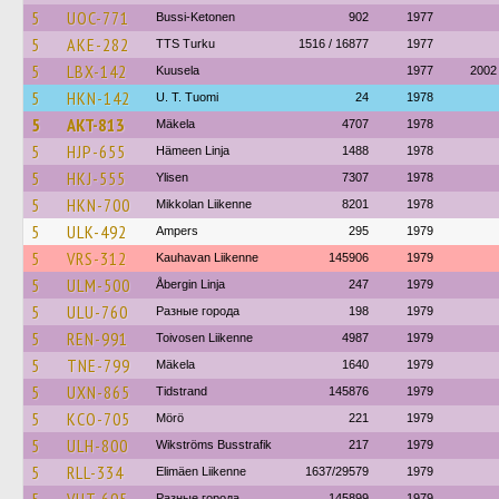
5
UOC-771
Bussi-Ketonen
902
1977
5
AKE-282
TTS Turku
1516 / 16877
1977
5
LBX-142
Kuusela
1977
2002
5
HKN-142
U. T. Tuomi
24
1978
5
AKT-813
Mäkela
4707
1978
5
HJP-655
Hämeen Linja
1488
1978
5
HKJ-555
Ylisen
7307
1978
5
HKN-700
Mikkolan Liikenne
8201
1978
5
ULK-492
Ampers
295
1979
5
VRS-312
Kauhavan Liikenne
145906
1979
5
ULM-500
Åbergin Linja
247
1979
5
ULU-760
Разные города
198
1979
5
REN-991
Toivosen Liikenne
4987
1979
5
TNE-799
Mäkela
1640
1979
5
UXN-865
Tidstrand
145876
1979
5
KCO-705
Mörö
221
1979
5
ULH-800
Wikströms Busstrafik
217
1979
5
RLL-334
Elimäen Liikenne
1637/29579
1979
Разные города
145899
1979