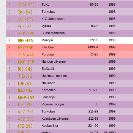
5
NCM-992
TuKL
90468
1998
5
RKI-845
Turkubus
1998
5
CCE-572
K-O Johansson
1998
5
VIJ-327
Jyrkilä
8323
1998
5
HZK-799
Bussi-Manninen
1998
5
ERF-425
Mäntylä
22299
1999
5
VSZ-740
Into Alén
149034
1999
5
KRS-646
Porvoon
C493
1999
5
LKG-599
Hangon Liikenne
1999
5
XIB-945
Eteläpää
1999
5
TIZ-625
Uusimaa, прочие
1999
5
HJI-765
Hokkinen
1999
5
ILG-745
Korhonen
91505
1999
5
MGV-752
Länsilinjat
1999
5
JCX-996
Разные города
35
1999
5
AEZ-201
Turkubus
211-99
1999
5
AEZ-201
Kylmäsen Liikenne
211-99
1999
5
JCZ-288
Keskuslinja
224-99
1999
Mobus
144-98
03.1999