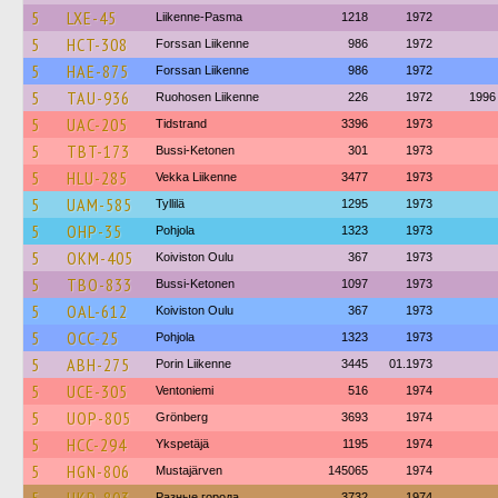
5
LXE-45
Liikenne-Pasma
1218
1972
5
HCT-308
Forssan Liikenne
986
1972
5
HAE-875
Forssan Liikenne
986
1972
5
TAU-936
Ruohosen Liikenne
226
1972
1996
5
UAC-205
Tidstrand
3396
1973
5
TBT-173
Bussi-Ketonen
301
1973
5
HLU-285
Vekka Liikenne
3477
1973
5
UAM-585
Tyllilä
1295
1973
5
OHP-35
Pohjola
1323
1973
5
OKM-405
Koiviston Oulu
367
1973
5
TBO-833
Bussi-Ketonen
1097
1973
5
OAL-612
Koiviston Oulu
367
1973
5
OCC-25
Pohjola
1323
1973
5
ABH-275
Porin Liikenne
3445
01.1973
5
UCE-305
Ventoniemi
516
1974
5
UOP-805
Grönberg
3693
1974
5
HCC-294
Ykspetäjä
1195
1974
5
HGN-806
Mustajärven
145065
1974
Разные города
3732
1974