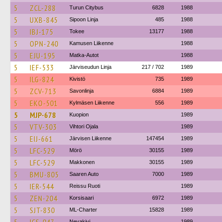
5
ZCL-288
Turun Citybus
6828
1988
5
UXB-845
Sipoon Linja
485
1988
5
IBJ-175
Tokee
13177
1988
5
OPN-240
Kamusen Liikenne
1988
5
EJU-195
Matka-Autot
1988
5
IEF-533
Järviseudun Linja
217 / 702
1989
5
ILG-824
Kivistö
735
1989
5
ZCV-713
Savonlinja
6884
1989
5
EKO-501
Kylmäsen Liikenne
556
1989
5
MJP-678
Kuopion
1989
5
VTV-303
Vihtori Ojala
1989
5
EIJ-661
Järvisen Liikenne
147454
1989
5
LFC-529
Mörö
30155
1989
5
LFC-529
Makkonen
30155
1989
5
BMU-805
Saaren Auto
7000
1989
5
IER-544
Reissu Ruoti
1989
5
ZEN-204
Korsisaari
6972
1989
5
SJT-830
ML-Charter
15828
1989
Nevakivi
1989