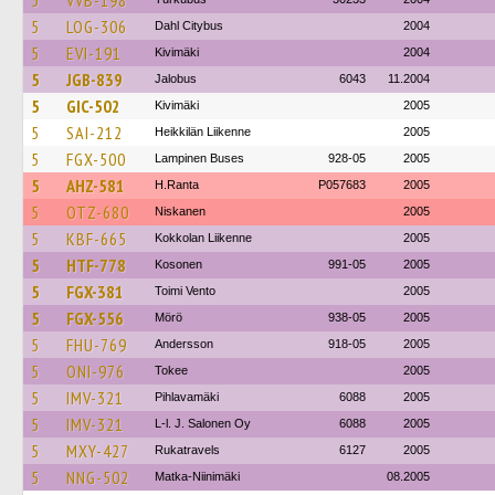
5
VVB-198
5
LOG-306
Dahl Citybus
2004
5
EVI-191
Kivimäki
2004
5
JGB-839
Jalobus
6043
11.2004
5
GIC-502
Kivimäki
2005
5
SAI-212
Heikkilän Liikenne
2005
5
FGX-500
Lampinen Buses
928-05
2005
5
AHZ-581
H.Ranta
P057683
2005
5
OTZ-680
Niskanen
2005
5
KBF-665
Kokkolan Liikenne
2005
5
HTF-778
Kosonen
991-05
2005
5
FGX-381
Toimi Vento
2005
5
FGX-556
Mörö
938-05
2005
5
FHU-769
Andersson
918-05
2005
5
ONI-976
Tokee
2005
5
IMV-321
Pihlavamäki
6088
2005
5
IMV-321
L-l. J. Salonen Oy
6088
2005
5
MXY-427
Rukatravels
6127
2005
5
NNG-502
Matka-Niinimäki
08.2005