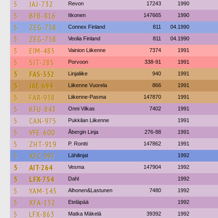
5
JAJ-732
Revon
17243
1990
5
BFB-816
Itkonen
147665
1990
5
ZEG-758
Connex Finland
811
04.1990
5
ZEG-758
Veolia Finland
811
04.1990
5
EIM-485
Vainion Liikenne
7374
1991
5
SJT-285
Porvoon
338-91
1991
5
FAS-352
Linjaliike
940
1991
5
JAE-694
Liikenne Vuorela
866
1991
5
FAR-938
Liikenne-Pasma
147870
1991
5
KFU-843
Onni Vilkas
7402
1991
5
CAN-975
Pukkilan Liikenne
1991
5
VFE-600
Åbergin Linja
276-88
1991
5
ZHT-919
P. Rontti
147862
1991
5
XFC-997
Lähilinjat
1992
5
AIT-264
Vesma
147904
1992
5
LFX-754
Dahl
1992
5
YAM-145
Alhonen&Lastunen
7480
1992
5
XFA-152
Eteläpää
1992
5
LFX-863
Matka Mäkelä
39392
1992