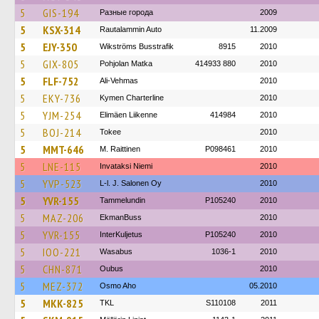
5
GIS-194
Разные города
2009
5
KSX-314
Rautalammin Auto
11.2009
5
EJY-350
Wikströms Busstrafik
8915
2010
5
GIX-805
Pohjolan Matka
414933 880
2010
5
FLF-752
Ali-Vehmas
2010
5
EKY-736
Kymen Charterline
2010
5
YJM-254
Elimäen Liikenne
414984
2010
5
BOJ-214
Tokee
2010
5
MMT-646
M. Raittinen
P098461
2010
5
LNE-115
Invataksi Niemi
2010
5
YVP-523
L-l. J. Salonen Oy
2010
5
YVR-155
Tammelundin
P105240
2010
5
MAZ-206
EkmanBuss
2010
5
YVR-155
InterKuljetus
P105240
2010
5
IOO-221
Wasabus
1036-1
2010
5
CHN-871
Oubus
2010
5
MEZ-372
Osmo Aho
05.2010
5
MKK-825
TKL
S110108
2011