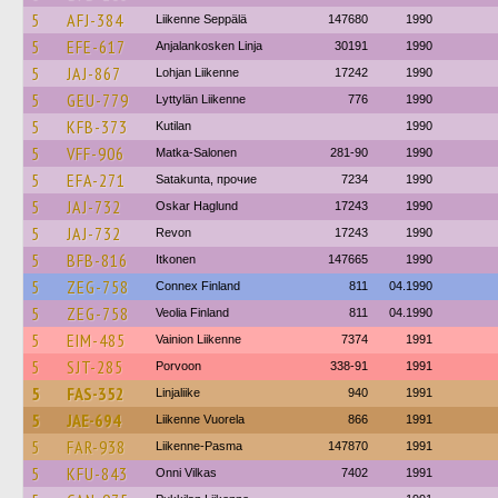
5
AFJ-384
Liikenne Seppälä
147680
1990
5
EFE-617
Anjalankosken Linja
30191
1990
5
JAJ-867
Lohjan Liikenne
17242
1990
5
GEU-779
Lyttylän Liikenne
776
1990
5
KFB-373
Kutilan
1990
5
VFF-906
Matka-Salonen
281-90
1990
5
EFA-271
Satakunta, прочие
7234
1990
5
JAJ-732
Oskar Haglund
17243
1990
5
JAJ-732
Revon
17243
1990
5
BFB-816
Itkonen
147665
1990
5
ZEG-758
Connex Finland
811
04.1990
5
ZEG-758
Veolia Finland
811
04.1990
5
EIM-485
Vainion Liikenne
7374
1991
5
SJT-285
Porvoon
338-91
1991
5
FAS-352
Linjaliike
940
1991
5
JAE-694
Liikenne Vuorela
866
1991
5
FAR-938
Liikenne-Pasma
147870
1991
5
KFU-843
Onni Vilkas
7402
1991