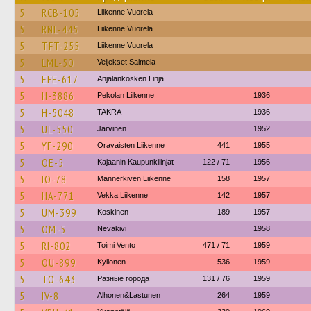
5
RCB-105
Liikenne Vuorela
5
RNL-445
Liikenne Vuorela
5
TFT-255
Liikenne Vuorela
5
LML-50
Veljekset Salmela
5
EFE-617
Anjalankosken Linja
5
H-3886
Pekolan Liikenne
1936
5
H-5048
TAKRA
1936
5
UL-550
Järvinen
1952
5
YF-290
Oravaisten Liikenne
441
1955
5
OE-5
Kajaanin Kaupunkilinjat
122 / 71
1956
5
IO-78
Mannerkiven Liikenne
158
1957
5
HA-771
Vekka Liikenne
142
1957
5
UM-399
Koskinen
189
1957
5
OM-5
Nevakivi
1958
5
RI-802
Toimi Vento
471 / 71
1959
5
OU-899
Kyllonen
536
1959
5
TO-643
Разные города
131 / 76
1959
5
IV-8
Alhonen&Lastunen
264
1959