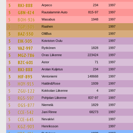
5
RKI-888
Arpeco
234
1997
5
GBN-424
Rautalammin Auto
815-97
1997
5
BOH-926
Wasabus
1948
1997
5
TGP-505
Raahen
1997
5
BAZ-550
OlliBus
1997
5
EIK-305
Koiviston Oulu
1997
5
VAZ-997
Rytkönen
1828
1997
5
MGZ-786
Oras Liikenne
223424
1997
5
BZC-601
Astor
71
1997
5
RKI-888
Arolan Kuljetus
234
1997
5
HIF-895
Ventoniemi
148668
1997
5
HOY-915
Haldin&Rose
1939
1997
5
ZGU-122
Kokkolan Liikenne
4
1997
5
RGS-597
Pohjolan Liikenne
837-97
1997
5
OGS-877
Niemelä
1829
1997
5
CCE-542
Jani Rinne
68273
1997
5
CCE-645
Nevakivi
1997
5
KGZ-903
Henriksson
1997