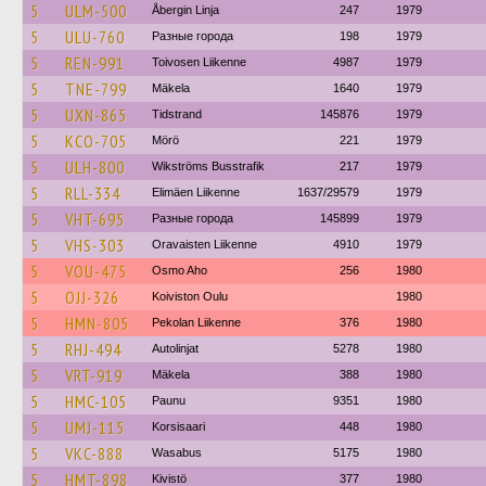
5
ULM-500
Åbergin Linja
247
1979
5
ULU-760
Разные города
198
1979
5
REN-991
Toivosen Liikenne
4987
1979
5
TNE-799
Mäkela
1640
1979
5
UXN-865
Tidstrand
145876
1979
5
KCO-705
Mörö
221
1979
5
ULH-800
Wikströms Busstrafik
217
1979
5
RLL-334
Elimäen Liikenne
1637/29579
1979
5
VHT-695
Разные города
145899
1979
5
VHS-303
Oravaisten Liikenne
4910
1979
5
VOU-475
Osmo Aho
256
1980
5
OJJ-326
Koiviston Oulu
1980
5
HMN-805
Pekolan Liikenne
376
1980
5
RHJ-494
Autolinjat
5278
1980
5
VRT-919
Mäkela
388
1980
5
HMC-105
Paunu
9351
1980
5
UMJ-115
Korsisaari
448
1980
5
VKC-888
Wasabus
5175
1980
5
HMT-898
Kivistö
377
1980