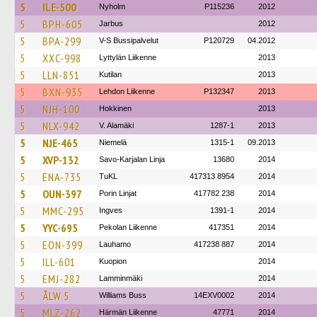
5
ILE-500
Nyholm
P115236
2012
5
BPH-605
Jarbus
2012
5
BPA-299
V-S Bussipalvelut
P120729
04.2012
5
XXC-998
Lyttylän Liikenne
2013
5
LLN-851
Kutilan
2013
5
BXN-935
Lehdon Liikenne
P132347
2013
5
NJH-100
Hokkinen
2013
5
NLX-942
V. Alamäki
1287-1
2013
5
NJE-465
Niemelä
1315-1
09.2013
5
XVP-132
Savo-Karjalan Linja
13680
2014
5
ENA-735
TuKL
417313 8954
2014
5
OUN-397
Porin Linjat
417782 238
2014
5
MMC-295
Ingves
1391-1
2014
5
YYC-695
Pekolan Liikenne
417351
2014
5
EON-399
Lauhamo
417238 887
2014
5
ILL-601
Kuopion
2014
5
EMJ-282
Lamminmäki
2014
5
ÅLW 5
Williams Buss
14EXV0002
2014
5
MLZ-262
Härmän Liikenne
47771
2014