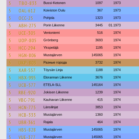
5
TBO-833
Bussi-Ketonen
1097
1973
5
OAL-612
Koiviston Oulu
367
1973
5
OCC-25
Pohjola
1323
1973
5
ABH-275
Porin Liikenne
3445
01.1973
5
UCE-305
Ventoniemi
516
1974
5
UOP-805
Grönberg
3693
1974
5
HCC-294
Ykspetäjä
1195
1974
5
HGN-806
Mustajärven
145065
1974
5
UKP-803
Разные города
3732
1974
5
XAR-557
Töysän Linja
1188
1974
5
HBX-995
Elorannan Liikenne
3676
1974
5
UCB-577
ETELA-SLL
145164
1974
5
RBE-920
Jokisen Liikenne
1239
1974
5
VBC-791
Kauhavan Liikenne
415
1974
5
HCN-775
Länsilinjat
3853
1974
5
HCB-333
Mustajärven
1360
1974
5
UBR-361
Rajala
464
1974
5
HBS-828
Mustajärven
145065
1974
5
VUE-377
Mustajärven
145065
1974