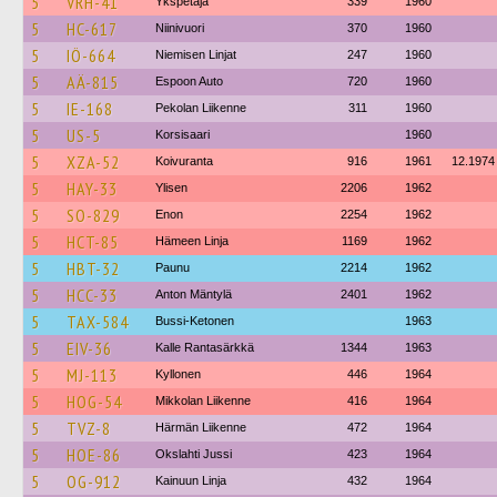
5
VRH-41
Ykspetäjä
339
1960
5
HC-617
Niinivuori
370
1960
5
IÖ-664
Niemisen Linjat
247
1960
5
AÄ-815
Espoon Auto
720
1960
5
IE-168
Pekolan Liikenne
311
1960
5
US-5
Korsisaari
1960
5
XZA-52
Koivuranta
916
1961
12.1974
5
HAY-33
Ylisen
2206
1962
5
SO-829
Enon
2254
1962
5
HCT-85
Hämeen Linja
1169
1962
5
HBT-32
Paunu
2214
1962
5
HCC-33
Anton Mäntylä
2401
1962
5
TAX-584
Bussi-Ketonen
1963
5
EIV-36
Kalle Rantasärkkä
1344
1963
5
MJ-113
Kyllonen
446
1964
5
HOG-54
Mikkolan Liikenne
416
1964
5
TVZ-8
Härmän Liikenne
472
1964
5
HOE-86
Okslahti Jussi
423
1964
5
OG-912
Kainuun Linja
432
1964