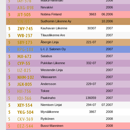
5
IAY-576
Matka-Niinimäki
2006
5
AXG-898
Nevakivi
2006
5
JJT-305
Nobina Finland
3663
06.2006
5
YIN-937
Sudhomin Liikenne Ay
10.2006
5
ZNY-745
Kauhavan Liikenne
30307
2007
5
VVB-237
Tilausliikenne Are
2007
5
SBY-173
Åbergin Linja
221-07
2007
5
RPG-188
L-l. J. Salonen Oy
2007
5
MJI-672
Satabus
2007
5
CYP-55
Pukkilan Liikenne
332-07
2007
5
IJZ-825
Westendin Linja
2007
5
NHM-102
Viitasaaren
2007
5
JGX-805
Andersson
229-07
2007
5
HJI-756
Tokee
2007
5
IOJ-366
Paakinaho
136059
2007
5
XEY-554
Niemisen Linjat
294-07
07.2007
5
YKG-504
Mynäliikenne
3867
2008
5
CKV-369
Rytkönen
2008
5
EEZ-544
Bussi-Manninen
2008