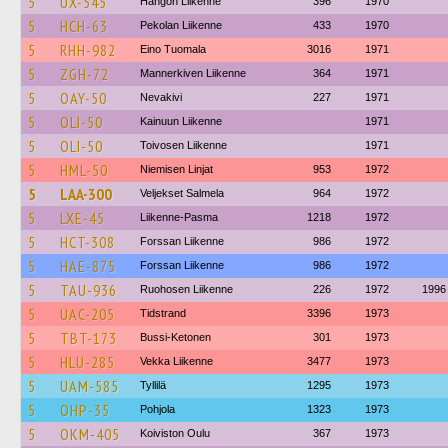
5
UX-545
Hangon Liikenne
396
1970
5
HCH-63
Pekolan Liikenne
433
1970
5
RHH-982
Eino Tuomala
3016
1971
5
ZGH-72
Mannerkiven Liikenne
364
1971
5
OAY-50
Nevakivi
227
1971
5
OLI-50
Kainuun Liikenne
1971
5
OLI-50
Toivosen Liikenne
1971
5
HML-50
Niemisen Linjat
953
1972
5
LAA-300
Veljekset Salmela
964
1972
5
LXE-45
Liikenne-Pasma
1218
1972
5
HCT-308
Forssan Liikenne
986
1972
5
HAE-875
Forssan Liikenne
986
1972
5
TAU-936
Ruohosen Liikenne
226
1972
1996
5
UAC-205
Tidstrand
3396
1973
5
TBT-173
Bussi-Ketonen
301
1973
5
HLU-285
Vekka Liikenne
3477
1973
5
UAM-585
Tyllilä
1295
1973
5
OHP-35
Pohjola
1323
1973
5
OKM-405
Koiviston Oulu
367
1973