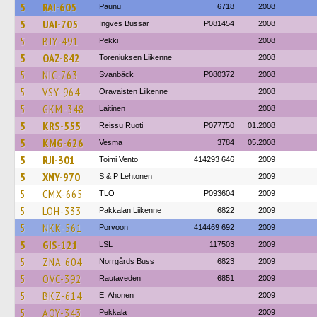
5
RAI-605
Paunu
6718
2008
5
UAI-705
Ingves Bussar
P081454
2008
5
BJY-491
Pekki
2008
5
OAZ-842
Toreniuksen Liikenne
2008
5
NIC-763
Svanbäck
P080372
2008
5
VSY-964
Oravaisten Liikenne
2008
5
GKM-348
Laitinen
2008
5
KRS-555
Reissu Ruoti
P077750
01.2008
5
KMG-626
Vesma
3784
05.2008
5
RJI-301
Toimi Vento
414293 646
2009
5
XNY-970
S & P Lehtonen
2009
5
CMX-665
TLO
P093604
2009
5
LOH-333
Pakkalan Liikenne
6822
2009
5
NKK-561
Porvoon
414469 692
2009
5
GIS-121
LSL
117503
2009
5
ZNA-604
Norrgårds Buss
6823
2009
5
OVC-392
Rautaveden
6851
2009
5
BKZ-614
E. Ahonen
2009
5
AOY-343
Pekkala
2009