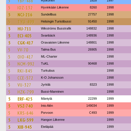
5
YBF-486
Rytkönen
1828
1997
5
IOZ-132
Hyvinkään Liikenne
8260
1998
5
NCJ-216
Sundellbus
27757
1998
5
TYU-499
Helsingin Turistibussi
91450
1998
5
HIJ-711
Wikströms Busstrafik
148832
1998
5
ECI-405
Svanbäck
148936
1998
5
CGK-417
Oravaisten Liikenne
148801
1998
5
VV-70
Talma Bus
26905
1998
5
OIO-417
ML-Charter
1998
5
NCM-992
TuKL
90468
1998
5
RKI-845
Turkubus
1998
5
CCE-572
K-O Johansson
1998
5
VIJ-327
Jyrkilä
8323
1998
5
HZK-799
Bussi-Manninen
1998
5
ERF-425
Mäntylä
22299
1999
5
VSZ-740
Into Alén
149034
1999
5
KRS-646
Porvoon
C493
1999
5
LKG-599
Hangon Liikenne
1999
5
XIB-945
Eteläpää
1999