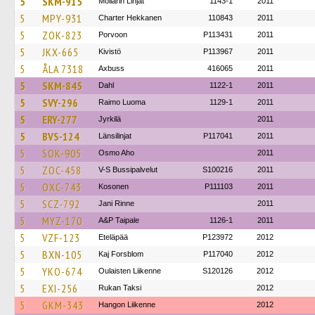
5
SKM-915
Möllärin Linjat
1143-1
2011
5
MPY-931
Charter Hekkanen
110843
2011
5
ZOK-823
Porvoon
P113431
2011
5
JKX-665
Kivistö
P113967
2011
5
ÅLA 7318
Axbuss
416065
2011
5
SKM-845
Dahl
1122-1
2011
5
SVY-296
Raimo Luoma
1129-1
2011
5
ERY-277
Jyrkilä
2011
5
BVS-124
Länsilinjat
P117041
2011
5
SOK-905
Osmo Aho
2011
5
ZOC-458
V-S Bussipalvelut
S100216
2011
5
OXC-743
Kosonen
P111103
2011
5
SCZ-792
Jani Rinne
2011
5
MYZ-170
A&P Taipale
1126-1
2011
5
VZF-123
Eteläpää
P123972
2012
5
BXN-105
Kaj Forsblom
P117040
2012
5
YKO-674
Oulaisten Liikenne
S120126
2012
5
EXI-256
Rukan Taksi
2012
5
GKM-343
Hangon Liikenne
2012