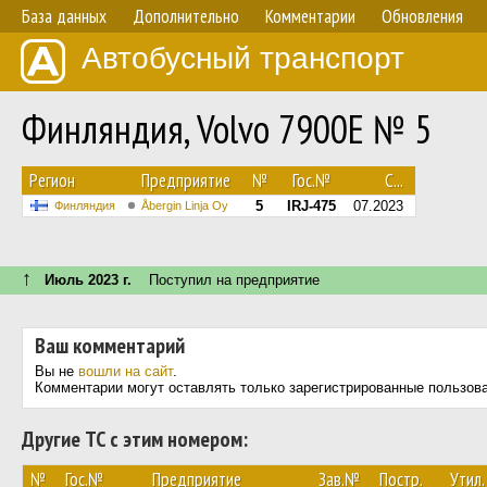
База данных
Дополнительно
Комментарии
Обновления
Автобусный транспорт
Финляндия, Volvo 7900E № 5
Регион
Предприятие
№
Гос.№
С...
5
IRJ-475
07.2023
Финляндия
Åbergin Linja Oy
↑
Июль 2023 г.
Поступил на предприятие
Ваш комментарий
Вы не
вошли на сайт
.
Комментарии могут оставлять только зарегистрированные пользов
Другие ТС с этим номером:
№
Гос.№
Предприятие
Зав.№
Постр.
Утил.