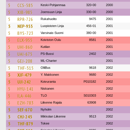
5
CCS-585
Keski-Pohjanmaa
320-00
2000
5
XIB-985
Joensuun Linja
330-00
2000
5
RPR-726
Rukahuolto
9475
2001
5
NEP-955
Luopioisten Linja
456-01
2001
5
BYS-723
Varsinais-Suomi
380-00
2001
5
ELX-955
Koiviston Oulu
8581
2001
5
UHI-860
Kutilan
2001
5
UAI-675
PS-Bussi
2402
2001
5
GEJ-208
ML-Charter
2001
5
THF-515
OlliBus
9618
2002
5
XJF-479
Y. Makkonen
9680
2002
5
UJI-242
Koivuranta
P010182
2002
5
HYU-141
Niskanen
2002
5
ILA-446
TLO
S010303
2002
5
EZH-783
Liikenne Rajala
63908
2002
5
SEF-670
Nyholm
2002
5
CHJ-245
Mikkolan Liikenne
9513
2002
5
THF-879
Tokee
2002