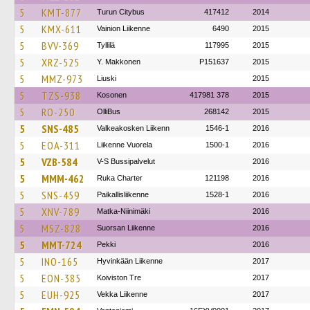
5
KMT-877
Turun Citybus
417412
2014
5
KMX-611
Vainion Liikenne
6490
2015
5
BVV-369
Tyllilä
117995
2015
5
XRZ-525
Y. Makkonen
P151637
2015
5
MMZ-973
Liuski
2015
5
TZS-938
Kosonen
417981 378
2015
5
RO-250
OlliBus
268142
2015
5
SNS-485
Valkeakosken Liikenn
1546-1
2016
5
EOA-311
Liikenne Vuorela
1500-1
2016
5
VZB-584
V-S Bussipalvelut
2016
5
MMM-462
Ruka Charter
121198
2016
5
SNS-459
Paikallisliikenne
1528-1
2016
5
XNV-789
Matka-Niinimäki
2016
5
MSZ-828
Suorsan Liikenne
2016
5
MMT-724
Pekki
2016
5
INO-165
Hyvinkään Liikenne
2017
5
EON-385
Koiviston Tre
2017
5
EUH-925
Vekka Liikenne
2017