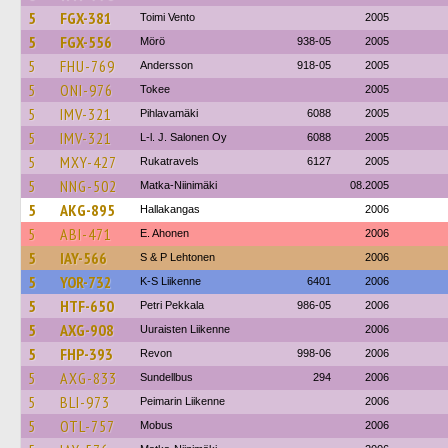
5
FGX-381
Toimi Vento
2005
5
FGX-556
Mörö
938-05
2005
5
FHU-769
Andersson
918-05
2005
5
ONI-976
Tokee
2005
5
IMV-321
Pihlavamäki
6088
2005
5
IMV-321
L-l. J. Salonen Oy
6088
2005
5
MXY-427
Rukatravels
6127
2005
5
NNG-502
Matka-Niinimäki
08.2005
5
AKG-895
Hallakangas
2006
5
ABI-471
E. Ahonen
2006
5
IAY-566
S & P Lehtonen
2006
5
YOR-732
K-S Liikenne
6401
2006
5
HTF-650
Petri Pekkala
986-05
2006
5
AXG-908
Uuraisten Liikenne
2006
5
FHP-393
Revon
998-06
2006
5
AXG-833
Sundellbus
294
2006
5
BLI-973
Peimarin Liikenne
2006
5
OTL-757
Mobus
2006