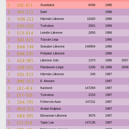
5
UVC-975
Svanbäck
6436
1986
5
VPP-172
Dahl
1986
5
VON-222
Härmän Liikenne
11920
1986
5
UVH-320
Turkubus
2001
1986
5
ECH-814
Leiniön Liikenne
2050
1986
5
XKE-825
Töysän Linja
1986
5
BAN-249
Soisalon Liikenne
146954
1986
5
BAK-105
Pohjolan Liikenne
1986
5
AGX-985
Liikenne Joki
1373
1986
2007
5
UVN-935
Päntäneen Linjat
1200
01.1986
2008
5
OOL-823
Härmän Liikenne
240
1987
5
RME-512
E. Ahonen
1987
5
LKC-414
Karinord
147284
1987
5
EET-505
Turkubus
2153
1987
5
ZAA-705
Friherrsin Auto
147211
1987
5
MHX-321
Arolan Kuljetus
1987
5
HBX-995
Elorannan Liikenne
3676
1987
5
ECJ-310
Tapio Lae
147135
1987