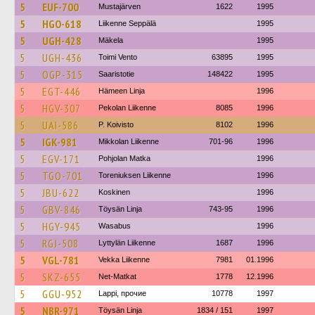
5
EUF-700
Mustajärven
1622
1995
5
HGO-618
Liikenne Seppälä
1995
5
UGH-428
Mäkela
1995
5
UGH-436
Toimi Vento
63895
1995
5
OGP-315
Saaristotie
148422
1995
5
EGT-446
Hämeen Linja
1996
5
HGV-307
Pekolan Liikenne
8085
1996
5
UAI-586
P. Koivisto
8102
1996
5
IGK-981
Mikkolan Liikenne
701-96
1996
5
EGV-171
Pohjolan Matka
1996
5
TGO-701
Toreniuksen Liikenne
1996
5
JBU-622
Koskinen
1996
5
GBV-846
Töysän Linja
743-95
1996
5
HGY-945
Wasabus
1996
5
RGJ-508
Lyttylän Liikenne
1687
1996
5
VGL-781
Vekka Liikenne
7981
01.1996
5
SKZ-655
Net-Matkat
1778
12.1996
5
GGU-952
Lappi, прочие
10778
1997
5
NBR-971
Töysän Linja
1834 / 151
1997