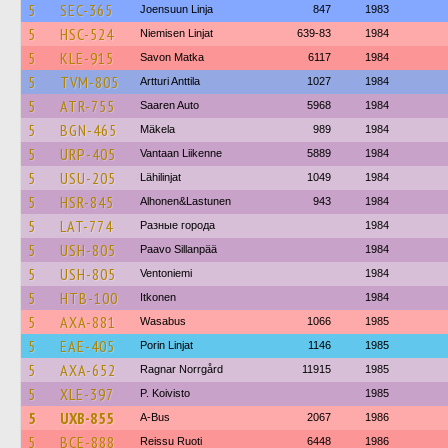
5
SEC-365
Joensuun Linja
847
1983
5
HSC-524
Niemisen Linjat
639-83
1984
5
KLE-915
Savon Matka
6117
1984
5
TVM-805
Artturi Anttila
1027
1984
5
ATR-755
Saaren Auto
5968
1984
5
BGN-465
Mäkela
989
1984
5
URP-405
Vantaan Liikenne
5889
1984
5
USU-205
Lähilinjat
1049
1984
5
HSR-845
Alhonen&Lastunen
943
1984
5
LAT-774
Разные города
1984
5
USH-805
Paavo Sillanpää
1984
5
USH-805
Ventoniemi
1984
5
HTB-100
Itkonen
1984
5
AXA-881
Wasabus
1066
1985
5
EAE-405
Porin Linjat
1146
1985
5
AXA-652
Ragnar Norrgård
11915
1985
5
XLE-397
P. Koivisto
1985
5
UXB-855
A-Bus
2067
1986
5
BCE-888
Reissu Ruoti
6448
1986