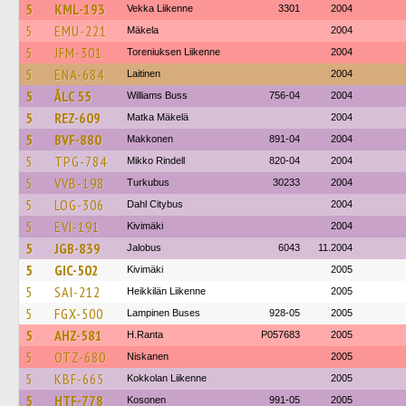
5
KML-193
Vekka Liikenne
3301
2004
5
EMU-221
Mäkela
2004
5
JFM-301
Toreniuksen Liikenne
2004
5
ENA-684
Laitinen
2004
5
ÅLC 55
Williams Buss
756-04
2004
5
REZ-609
Matka Mäkelä
2004
5
BVF-880
Makkonen
891-04
2004
5
TPG-784
Mikko Rindell
820-04
2004
5
VVB-198
Turkubus
30233
2004
5
LOG-306
Dahl Citybus
2004
5
EVI-191
Kivimäki
2004
5
JGB-839
Jalobus
6043
11.2004
5
GIC-502
Kivimäki
2005
5
SAI-212
Heikkilän Liikenne
2005
5
FGX-500
Lampinen Buses
928-05
2005
5
AHZ-581
H.Ranta
P057683
2005
5
OTZ-680
Niskanen
2005
5
KBF-665
Kokkolan Liikenne
2005
5
HTF-778
Kosonen
991-05
2005