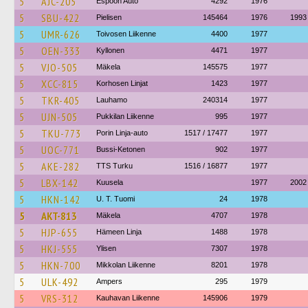
5
AJC-205
Espoon Auto
4292
1976
5
SBU-422
Pielisen
145464
1976
1993
5
UMR-626
Toivosen Liikenne
4400
1977
5
OEN-333
Kyllonen
4471
1977
5
VJO-505
Mäkela
145575
1977
5
XCC-815
Korhosen Linjat
1423
1977
5
TKR-405
Lauhamo
240314
1977
5
UJN-505
Pukkilan Liikenne
995
1977
5
TKU-773
Porin Linja-auto
1517 / 17477
1977
5
UOC-771
Bussi-Ketonen
902
1977
5
AKE-282
TTS Turku
1516 / 16877
1977
5
LBX-142
Kuusela
1977
2002
5
HKN-142
U. T. Tuomi
24
1978
5
AKT-813
Mäkela
4707
1978
5
HJP-655
Hämeen Linja
1488
1978
5
HKJ-555
Ylisen
7307
1978
5
HKN-700
Mikkolan Liikenne
8201
1978
5
ULK-492
Ampers
295
1979
5
VRS-312
Kauhavan Liikenne
145906
1979