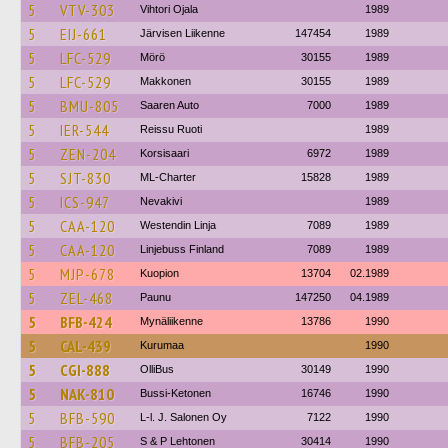
5
VTV-303
Vihtori Ojala
1989
5
EIJ-661
Järvisen Liikenne
147454
1989
5
LFC-529
Mörö
30155
1989
5
LFC-529
Makkonen
30155
1989
5
BMU-805
Saaren Auto
7000
1989
5
IER-544
Reissu Ruoti
1989
5
ZEN-204
Korsisaari
6972
1989
5
SJT-830
ML-Charter
15828
1989
5
ICS-947
Nevakivi
1989
5
CAA-120
Westendin Linja
7089
1989
5
CAA-120
Linjebuss Finland
7089
1989
5
MJP-678
Kuopion
13704
02.1989
5
ZEL-468
Paunu
147250
04.1989
5
BFB-424
Mynäliikenne
13786
1990
5
CAL-439
Kurumaa
1990
5
CGI-888
OlliBus
30149
1990
5
NAK-810
Bussi-Ketonen
16746
1990
5
BFB-590
L-l. J. Salonen Oy
7122
1990
5
BFB-205
S & P Lehtonen
30414
1990