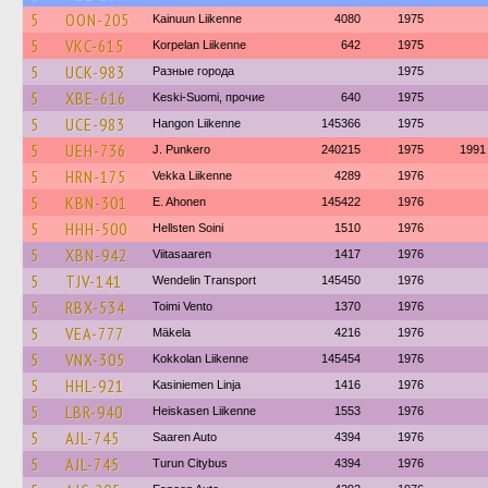
5
OON-205
Kainuun Liikenne
4080
1975
5
VKC-615
Korpelan Liikenne
642
1975
5
UCK-983
Разные города
1975
5
XBE-616
Keski-Suomi, прочие
640
1975
5
UCE-983
Hangon Liikenne
145366
1975
5
UEH-736
J. Punkero
240215
1975
1991
5
HRN-175
Vekka Liikenne
4289
1976
5
KBN-301
E. Ahonen
145422
1976
5
HHH-500
Hellsten Soini
1510
1976
5
XBN-942
Viitasaaren
1417
1976
5
TJV-141
Wendelin Transport
145450
1976
5
RBX-534
Toimi Vento
1370
1976
5
VEA-777
Mäkela
4216
1976
5
VNX-305
Kokkolan Liikenne
145454
1976
5
HHL-921
Kasiniemen Linja
1416
1976
5
LBR-940
Heiskasen Liikenne
1553
1976
5
AJL-745
Saaren Auto
4394
1976
5
AJL-745
Turun Citybus
4394
1976