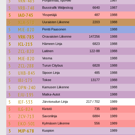
5
VRN-485
Pohjanmaa, прочие
1987
5
VRB-748
Busstrafik Widjeskog
6640
1987
5
IAO-745
Ykspetäjä
487
1988
5
XLA-570
Uuraisten Liikenne
2203
1988
5
MJE-820
Pentti Paasonen
1988
5
VRK-785
Oravaisten Liikenne
147256
1988
5
ICL-215
Hämeen Linja
6823
1988
5
ZCL-820
Laitinen
122-88
1988
5
MJE-820
Vesma
1988
5
ZCL-288
Turun Citybus
6828
1988
5
UXB-845
Sipoon Linja
485
1988
5
IBJ-175
Tokee
13177
1988
5
OPN-240
Kamusen Liikenne
1988
5
EJU-195
Matka-Autot
1988
5
IEF-533
Järviseudun Linja
217 / 702
1989
5
ILG-824
Kivistö
735
1989
5
ZCV-713
Savonlinja
6884
1989
5
EKO-501
Kylmäsen Liikenne
556
1989
5
MJP-678
Kuopion
1989