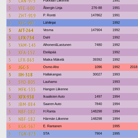
5
CAN-975
Pukkilan Liikenne
1991
5
VFE-600
Åbergin Linja
276-88
1991
5
ZHT-919
P. Rontti
147862
1991
5
XFC-997
Lähilinjat
1992
5
AIT-264
Vesma
147904
1992
5
LFX-754
Dahl
1992
5
YAM-145
Alhonen&Lastunen
7480
1992
5
XFA-152
Eteläpää
1992
5
LFX-863
Matka Mäkelä
39392
1992
5
JGC-5
Osmo Aho
1096
1992
2018
5
IIH-318
Hallakangas
30027
1993
5
SYO-805
Lauhamo
1993
5
MFK-535
Hangon Liikenne
1993
5
XFX-938
Ikaalisten Auto
1497
1994
5
JBM-884
Saaren Auto
7840
1994
5
NBF-182
H.Ranta
148298
1994
5
NBF-182
Härmän Liikenne
148298
1994
5
KGK-567
E. Rantanen
1995
5
TGN-873
STA
7904
1995