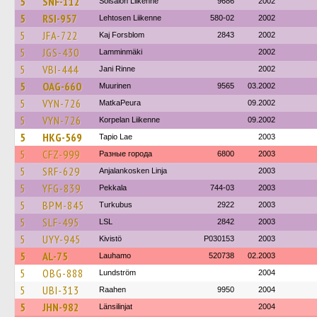
5
SNF-112
Soisalon Liikenne
9686
2002
5
RSI-957
Lehtosen Liikenne
580-02
2002
5
JFA-722
Kaj Forsblom
2843
2002
5
JGS-430
Lamminmäki
2002
5
VBI-444
Jani Rinne
2002
5
OAG-660
Muurinen
9565
03.2002
5
VYN-726
MatkaPeura
09.2002
5
VYN-726
Korpelan Liikenne
09.2002
5
HKG-569
Tapio Lae
2003
5
CFZ-999
Разные города
6800
2003
5
SRF-629
Anjalankosken Linja
2003
5
YFG-839
Pekkala
744-03
2003
5
BPM-845
Turkubus
2922
2003
5
SLF-495
LSL
2842
2003
5
UYY-945
Kivistö
P030153
2003
5
AL-75
Lauhamo
520738
02.2003
5
OBG-888
Lundström
2004
5
UBI-313
Raahen
9950
2004
5
JHN-982
Länsilinjat
2004