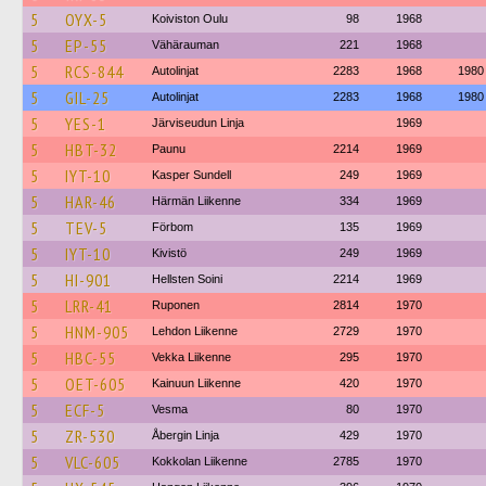
5
OYX-5
Koiviston Oulu
98
1968
5
EP-55
Vähärauman
221
1968
5
RCS-844
Autolinjat
2283
1968
1980
5
GIL-25
Autolinjat
2283
1968
1980
5
YES-1
Järviseudun Linja
1969
5
HBT-32
Paunu
2214
1969
5
IYT-10
Kasper Sundell
249
1969
5
HAR-46
Härmän Liikenne
334
1969
5
TEV-5
Förbom
135
1969
5
IYT-10
Kivistö
249
1969
5
HI-901
Hellsten Soini
2214
1969
5
LRR-41
Ruponen
2814
1970
5
HNM-905
Lehdon Liikenne
2729
1970
5
HBC-55
Vekka Liikenne
295
1970
5
OET-605
Kainuun Liikenne
420
1970
5
ECF-5
Vesma
80
1970
5
ZR-530
Åbergin Linja
429
1970
5
VLC-605
Kokkolan Liikenne
2785
1970