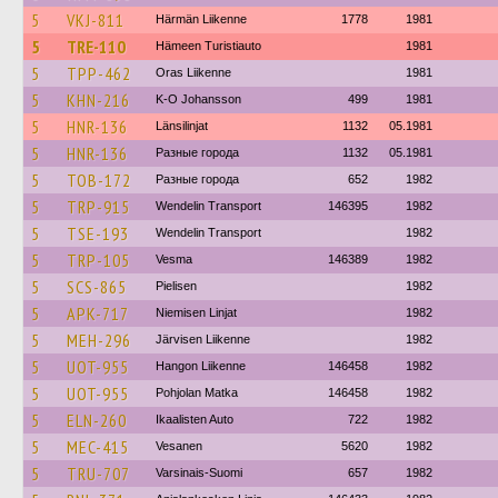
5
VKJ-811
Härmän Liikenne
1778
1981
5
TRE-110
Hämeen Turistiauto
1981
5
TPP-462
Oras Liikenne
1981
5
KHN-216
K-O Johansson
499
1981
5
HNR-136
Länsilinjat
1132
05.1981
5
HNR-136
Разные города
1132
05.1981
5
TOB-172
Разные города
652
1982
5
TRP-915
Wendelin Transport
146395
1982
5
TSE-193
Wendelin Transport
1982
5
TRP-105
Vesma
146389
1982
5
SCS-865
Pielisen
1982
5
APK-717
Niemisen Linjat
1982
5
MEH-296
Järvisen Liikenne
1982
5
UOT-955
Hangon Liikenne
146458
1982
5
UOT-955
Pohjolan Matka
146458
1982
5
ELN-260
Ikaalisten Auto
722
1982
5
MEC-415
Vesanen
5620
1982
5
TRU-707
Varsinais-Suomi
657
1982