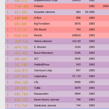
5
RNL-371
Anjalankosken Linja
146433
1982
5
TSM-405
Förbom
1982
1994
5
VSC-435
Korpelan Liikenne
664
03.1982
5
ASP-445
A-Bus
858
1983
5
URJ-585
Kaj Forsblom
5875
1983
5
TTJ-747
OK-Bussit
744
1983
5
HSN-505
Kivistö
146619
1983
5
HUN-545
Vekka Liikenne
611-83
1983
5
HPV-716
E. Ahonen
3104
1983
5
HPC-403
Bussi-Manninen
3195
1983
5
URJ-165
SLT
5935
1983
5
OLC-590
Haldin&Rose
543
1983
5
GCK-975
Joensuun Linja
847
1983
5
UPP-805
Linjamatka
57 / 23
1983
5
HRA-200
LSL
5909
1983
5
URV-605
Tyllilä
5879
1983
5
ARC-764
Rautaveden
5894
1983
5
XHK-205
Keski-Suomi, прочие
788
1983
5
TTJ-747
Satakunta, прочие
744
1983