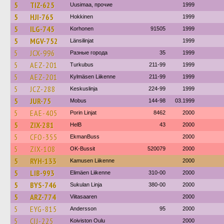
5
TIZ-625
Uusimaa, прочие
1999
5
HJI-765
Hokkinen
1999
5
ILG-745
Korhonen
91505
1999
5
MGV-752
Länsilinjat
1999
5
JCX-996
Разные города
35
1999
5
AEZ-201
Turkubus
211-99
1999
5
AEZ-201
Kylmäsen Liikenne
211-99
1999
5
JCZ-288
Keskuslinja
224-99
1999
5
JUR-75
Mobus
144-98
03.1999
5
EAE-405
Porin Linjat
8462
2000
5
ZIX-281
HelB
43
2000
5
CFO-355
EkmanBuss
2000
5
ZIX-108
OK-Bussit
520079
2000
5
RYH-133
Kamusen Liikenne
2000
5
LIB-993
Elimäen Liikenne
310-00
2000
5
BYS-746
Sukulan Linja
380-00
2000
5
ARZ-774
Viitasaaren
2000
5
EYG-815
Andersson
95
2000
5
CIJ-225
Koiviston Oulu
2000