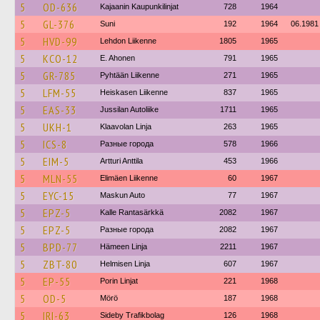
5
OD-636
Kajaanin Kaupunkilinjat
728
1964
5
GL-376
Suni
192
1964
06.1981
5
HVD-99
Lehdon Liikenne
1805
1965
5
KCO-12
E. Ahonen
791
1965
5
GR-785
Pyhtään Liikenne
271
1965
5
LFM-55
Heiskasen Liikenne
837
1965
5
EAS-33
Jussilan Autoliike
1711
1965
5
UKH-1
Klaavolan Linja
263
1965
5
ICS-8
Разные города
578
1966
5
EIM-5
Artturi Anttila
453
1966
5
MLN-55
Elimäen Liikenne
60
1967
5
EYC-15
Maskun Auto
77
1967
5
EPZ-5
Kalle Rantasärkkä
2082
1967
5
EPZ-5
Разные города
2082
1967
5
BPD-77
Hämeen Linja
2211
1967
5
ZBT-80
Helmisen Linja
607
1967
5
EP-55
Porin Linjat
221
1968
5
OD-5
Mörö
187
1968
5
IRI-63
Sideby Trafikbolag
126
1968