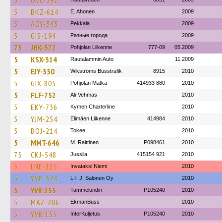
5
OVC-392
5
BKZ-614
E. Ahonen
2009
5
AOY-343
Pekkala
2009
5
GIS-194
Разные города
2009
75
JHK-572
Pohjolan Liikenne
777-09
05.2009
5
KSX-314
Rautalammin Auto
11.2009
5
EJY-350
Wikströms Busstrafik
8915
2010
5
GIX-805
Pohjolan Matka
414933 880
2010
5
FLF-752
Ali-Vehmas
2010
5
EKY-736
Kymen Charterline
2010
5
YJM-254
Elimäen Liikenne
414984
2010
5
BOJ-214
Tokee
2010
5
MMT-646
M. Raittinen
P098461
2010
75
CKJ-548
Jussila
415154 921
2010
5
LNE-115
Invataksi Niemi
2010
5
YVP-523
L-l. J. Salonen Oy
2010
5
YVR-155
Tammelundin
P105240
2010
5
MAZ-206
EkmanBuss
2010
5
YVR-155
InterKuljetus
P105240
2010