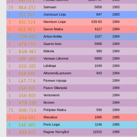
75
HRJ-575
75
RKA-232
Saimaan
5858
1983
5
SEC-365
Joensuun Linja
847
1983
5
HSC-524
Niemisen Linjat
639-83
1984
5
KLE-915
Savon Matka
6117
1984
5
TVM-805
Artturi Anttila
1027
1984
5
ATR-755
Saaren Auto
5968
1984
5
BGN-465
Mäkela
989
1984
5
URP-405
Vantaan Liikenne
5889
1984
5
USU-205
Lähilinjat
1049
1984
5
HSR-845
Alhonen&Lastunen
943
1984
5
LAT-774
Разные города
1984
5
USH-805
Paavo Sillanpää
1984
5
USH-805
Ventoniemi
1984
5
HTB-100
Itkonen
1984
75
XHK-714
Pohjolan Matka
936
1984
5
AXA-881
Wasabus
1066
1985
5
EAE-405
Porin Linjat
1146
1985
5
AXA-652
Ragnar Norrgård
11915
1985