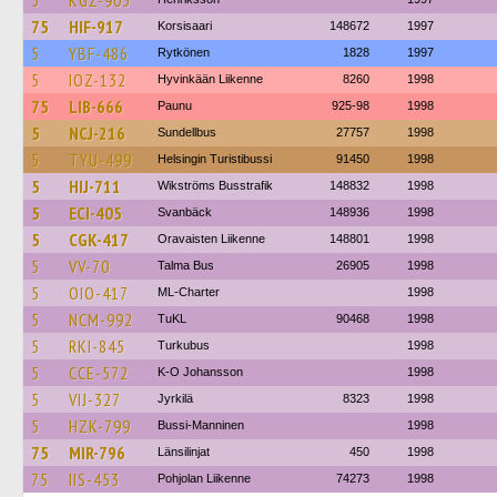
5
KGZ-903
75
HIF-917
Korsisaari
148672
1997
5
YBF-486
Rytkönen
1828
1997
5
IOZ-132
Hyvinkään Liikenne
8260
1998
75
LIB-666
Paunu
925-98
1998
5
NCJ-216
Sundellbus
27757
1998
5
TYU-499
Helsingin Turistibussi
91450
1998
5
HIJ-711
Wikströms Busstrafik
148832
1998
5
ECI-405
Svanbäck
148936
1998
5
CGK-417
Oravaisten Liikenne
148801
1998
5
VV-70
Talma Bus
26905
1998
5
OIO-417
ML-Charter
1998
5
NCM-992
TuKL
90468
1998
5
RKI-845
Turkubus
1998
5
CCE-572
K-O Johansson
1998
5
VIJ-327
Jyrkilä
8323
1998
5
HZK-799
Bussi-Manninen
1998
75
MIR-796
Länsilinjat
450
1998
75
IIS-453
Pohjolan Liikenne
74273
1998