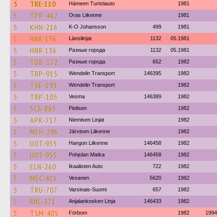
5
TRE-110
Hämeen Turistiauto
1981
5
TPP-462
Oras Liikenne
1981
5
KHN-216
K-O Johansson
499
1981
5
HNR-136
Länsilinjat
1132
05.1981
5
HNR-136
Разные города
1132
05.1981
5
TOB-172
Разные города
652
1982
5
TRP-915
Wendelin Transport
146395
1982
5
TSE-193
Wendelin Transport
1982
5
TRP-105
Vesma
146389
1982
5
SCS-865
Pielisen
1982
5
APK-717
Niemisen Linjat
1982
5
MEH-296
Järvisen Liikenne
1982
5
UOT-955
Hangon Liikenne
146458
1982
5
UOT-955
Pohjolan Matka
146458
1982
5
ELN-260
Ikaalisten Auto
722
1982
5
MEC-415
Vesanen
5620
1982
5
TRU-707
Varsinais-Suomi
657
1982
5
RNL-371
Anjalankosken Linja
146433
1982
5
TSM-405
Förbom
1982
1994