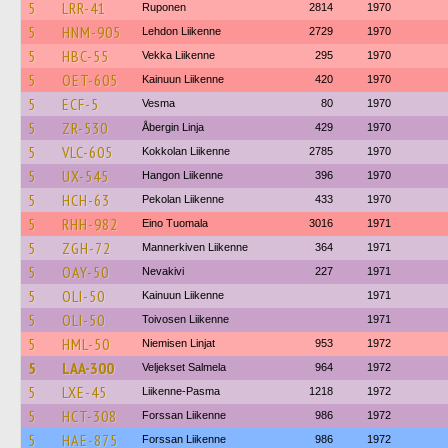
5
LRR-41
Ruponen
2814
1970
5
HNM-905
Lehdon Liikenne
2729
1970
5
HBC-55
Vekka Liikenne
295
1970
5
OET-605
Kainuun Liikenne
420
1970
5
ECF-5
Vesma
80
1970
5
ZR-530
Åbergin Linja
429
1970
5
VLC-605
Kokkolan Liikenne
2785
1970
5
UX-545
Hangon Liikenne
396
1970
5
HCH-63
Pekolan Liikenne
433
1970
5
RHH-982
Eino Tuomala
3016
1971
5
ZGH-72
Mannerkiven Liikenne
364
1971
5
OAY-50
Nevakivi
227
1971
5
OLI-50
Kainuun Liikenne
1971
5
OLI-50
Toivosen Liikenne
1971
5
HML-50
Niemisen Linjat
953
1972
5
LAA-300
Veljekset Salmela
964
1972
5
LXE-45
Liikenne-Pasma
1218
1972
5
HCT-308
Forssan Liikenne
986
1972
5
HAE-875
Forssan Liikenne
986
1972