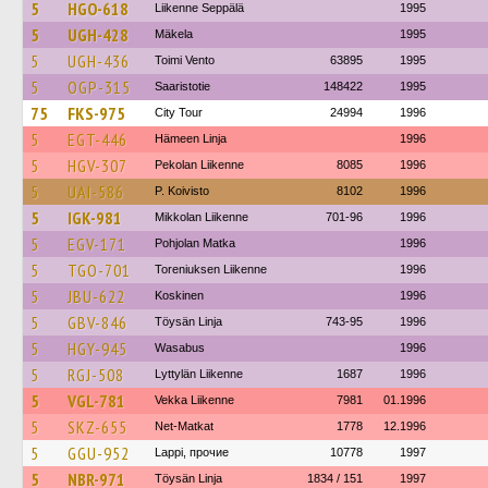
5
HGO-618
Liikenne Seppälä
1995
5
UGH-428
Mäkela
1995
5
UGH-436
Toimi Vento
63895
1995
5
OGP-315
Saaristotie
148422
1995
75
FKS-975
City Tour
24994
1996
5
EGT-446
Hämeen Linja
1996
5
HGV-307
Pekolan Liikenne
8085
1996
5
UAI-586
P. Koivisto
8102
1996
5
IGK-981
Mikkolan Liikenne
701-96
1996
5
EGV-171
Pohjolan Matka
1996
5
TGO-701
Toreniuksen Liikenne
1996
5
JBU-622
Koskinen
1996
5
GBV-846
Töysän Linja
743-95
1996
5
HGY-945
Wasabus
1996
5
RGJ-508
Lyttylän Liikenne
1687
1996
5
VGL-781
Vekka Liikenne
7981
01.1996
5
SKZ-655
Net-Matkat
1778
12.1996
5
GGU-952
Lappi, прочие
10778
1997
5
NBR-971
Töysän Linja
1834 / 151
1997