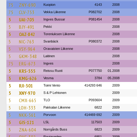
75
ZNY-690
Kuopion
4143
2008
75
CLV-753
Vekka Liikenne
P082702
2008
5
UAI-705
Ingves Bussar
P081454
2008
5
BJY-491
Pekki
2008
5
OAZ-842
Toreniuksen Liikenne
2008
5
NIC-763
Svanbäck
P080372
2008
5
VSY-964
Oravaisten Liikenne
2008
5
GKM-348
Laitinen
2008
75
ERG-673
Ingves
2008
5
KRS-555
Reissu Ruoti
P077750
01.2008
5
KMG-626
Vesma
3784
05.2008
5
RJI-301
Toimi Vento
414293 646
2009
5
XNY-970
S & P Lehtonen
2009
5
CMX-665
TLO
P093604
2009
5
LOH-333
Pakkalan Liikenne
6822
2009
5
NKK-561
Porvoon
414469 692
2009
5
GIS-121
LSL
117503
2009
5
ZNA-604
Norrgårds Buss
6823
2009
Rautaveden
6851
2009