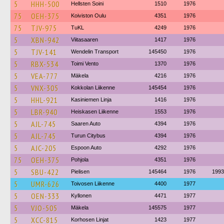
5
HHH-500
Hellsten Soini
1510
1976
75
OEH-375
Koiviston Oulu
4351
1976
75
TJV-975
TuKL
4249
1976
5
XBN-942
Viitasaaren
1417
1976
5
TJV-141
Wendelin Transport
145450
1976
5
RBX-534
Toimi Vento
1370
1976
5
VEA-777
Mäkela
4216
1976
5
VNX-305
Kokkolan Liikenne
145454
1976
5
HHL-921
Kasiniemen Linja
1416
1976
5
LBR-940
Heiskasen Liikenne
1553
1976
5
AJL-745
Saaren Auto
4394
1976
5
AJL-745
Turun Citybus
4394
1976
5
AJC-205
Espoon Auto
4292
1976
75
OEH-375
Pohjola
4351
1976
5
SBU-422
Pielisen
145464
1976
1993
5
UMR-626
Toivosen Liikenne
4400
1977
5
OEN-333
Kyllonen
4471
1977
5
VJO-505
Mäkela
145575
1977
5
XCC-815
Korhosen Linjat
1423
1977