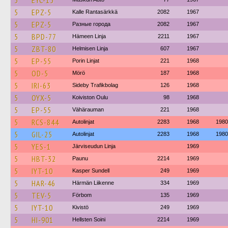
5
EYC-15
5
EPZ-5
Kalle Rantasärkkä
2082
1967
5
EPZ-5
Разные города
2082
1967
5
BPD-77
Hämeen Linja
2211
1967
5
ZBT-80
Helmisen Linja
607
1967
5
EP-55
Porin Linjat
221
1968
5
OD-5
Mörö
187
1968
5
IRI-63
Sideby Trafikbolag
126
1968
5
OYX-5
Koiviston Oulu
98
1968
5
EP-55
Vähärauman
221
1968
5
RCS-844
Autolinjat
2283
1968
1980
5
GIL-25
Autolinjat
2283
1968
1980
5
YES-1
Järviseudun Linja
1969
5
HBT-32
Paunu
2214
1969
5
IYT-10
Kasper Sundell
249
1969
5
HAR-46
Härmän Liikenne
334
1969
5
TEV-5
Förbom
135
1969
5
IYT-10
Kivistö
249
1969
5
HI-901
Hellsten Soini
2214
1969