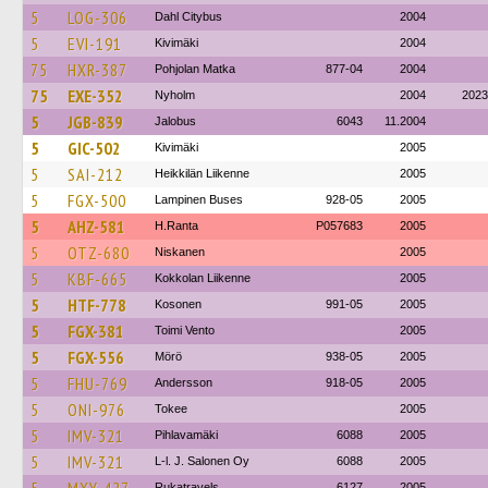
5
LOG-306
Dahl Citybus
2004
5
EVI-191
Kivimäki
2004
75
HXR-387
Pohjolan Matka
877-04
2004
75
EXE-352
Nyholm
2004
2023
5
JGB-839
Jalobus
6043
11.2004
5
GIC-502
Kivimäki
2005
5
SAI-212
Heikkilän Liikenne
2005
5
FGX-500
Lampinen Buses
928-05
2005
5
AHZ-581
H.Ranta
P057683
2005
5
OTZ-680
Niskanen
2005
5
KBF-665
Kokkolan Liikenne
2005
5
HTF-778
Kosonen
991-05
2005
5
FGX-381
Toimi Vento
2005
5
FGX-556
Mörö
938-05
2005
5
FHU-769
Andersson
918-05
2005
5
ONI-976
Tokee
2005
5
IMV-321
Pihlavamäki
6088
2005
5
IMV-321
L-l. J. Salonen Oy
6088
2005
Rukatravels
6127
2005