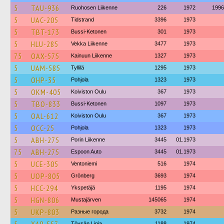
5
TAU-936
Ruohosen Liikenne
226
1972
1996
5
UAC-205
Tidstrand
3396
1973
5
TBT-173
Bussi-Ketonen
301
1973
5
HLU-285
Vekka Liikenne
3477
1973
75
OAX-575
Kainuun Liikenne
1327
1973
5
UAM-585
Tyllilä
1295
1973
5
OHP-35
Pohjola
1323
1973
5
OKM-405
Koiviston Oulu
367
1973
5
TBO-833
Bussi-Ketonen
1097
1973
5
OAL-612
Koiviston Oulu
367
1973
5
OCC-25
Pohjola
1323
1973
5
ABH-275
Porin Liikenne
3445
01.1973
75
ABH-275
Espoon Auto
3445
01.1973
5
UCE-305
Ventoniemi
516
1974
5
UOP-805
Grönberg
3693
1974
5
HCC-294
Ykspetäjä
1195
1974
5
HGN-806
Mustajärven
145065
1974
5
UKP-803
Разные города
3732
1974
Töysän Linja
1188
1974