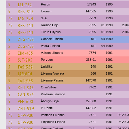
5
JAJ-732
Revon
17243
1990
5
BFB-816
Itkonen
147665
1990
75
JAG-224
STA
7253
1990
75
BFB-111
Raision Linja
7095
01.1990
2016
75
BFB-111
Turun Citybus
7095
01.1990
2016
5
ZEG-758
Connex Finland
811
04.1990
5
ZEG-758
Veolia Finland
811
04.1990
5
EIM-485
Vainion Liikenne
7374
1991
5
SJT-285
Porvoon
338-91
1991
5
FAS-352
Linjaliike
940
1991
5
JAE-694
Liikenne Vuorela
866
1991
5
FAR-938
Liikenne-Pasma
147870
1991
5
KFU-843
Onni Vilkas
7402
1991
5
CAN-975
Pukkilan Liikenne
1991
5
VFE-600
Åbergin Linja
276-88
1991
5
ZHT-919
P. Rontti
147862
1991
75
OFV-900
Vantaan Liikenne
7421
1991
06.2023
75
OFV-900
Linjebuss Finland
7421
1991
06.2023
Connex Finland
7421
1991
06.2023