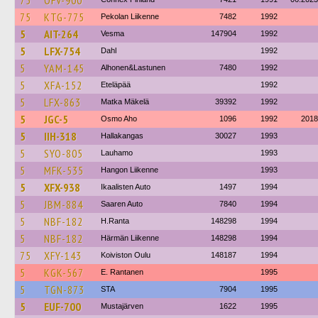
75
OFV-900
75
KTG-775
Pekolan Liikenne
7482
1992
5
AIT-264
Vesma
147904
1992
5
LFX-754
Dahl
1992
5
YAM-145
Alhonen&Lastunen
7480
1992
5
XFA-152
Eteläpää
1992
5
LFX-863
Matka Mäkelä
39392
1992
5
JGC-5
Osmo Aho
1096
1992
2018
5
IIH-318
Hallakangas
30027
1993
5
SYO-805
Lauhamo
1993
5
MFK-535
Hangon Liikenne
1993
5
XFX-938
Ikaalisten Auto
1497
1994
5
JBM-884
Saaren Auto
7840
1994
5
NBF-182
H.Ranta
148298
1994
5
NBF-182
Härmän Liikenne
148298
1994
75
XFY-143
Koiviston Oulu
148187
1994
5
KGK-567
E. Rantanen
1995
5
TGN-873
STA
7904
1995
5
EUF-700
Mustajärven
1622
1995