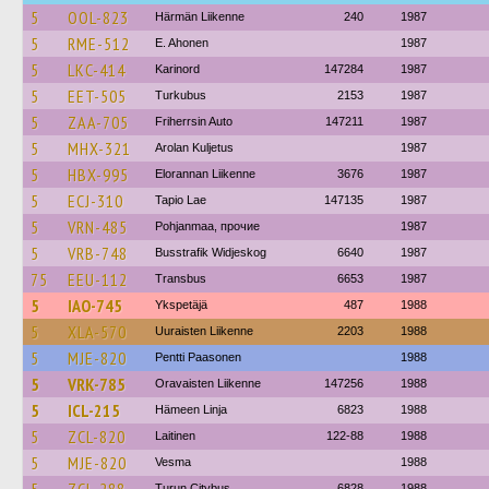
5
OOL-823
Härmän Liikenne
240
1987
5
RME-512
E. Ahonen
1987
5
LKC-414
Karinord
147284
1987
5
EET-505
Turkubus
2153
1987
5
ZAA-705
Friherrsin Auto
147211
1987
5
MHX-321
Arolan Kuljetus
1987
5
HBX-995
Elorannan Liikenne
3676
1987
5
ECJ-310
Tapio Lae
147135
1987
5
VRN-485
Pohjanmaa, прочие
1987
5
VRB-748
Busstrafik Widjeskog
6640
1987
75
EEU-112
Transbus
6653
1987
5
IAO-745
Ykspetäjä
487
1988
5
XLA-570
Uuraisten Liikenne
2203
1988
5
MJE-820
Pentti Paasonen
1988
5
VRK-785
Oravaisten Liikenne
147256
1988
5
ICL-215
Hämeen Linja
6823
1988
5
ZCL-820
Laitinen
122-88
1988
5
MJE-820
Vesma
1988
Turun Citybus
6828
1988