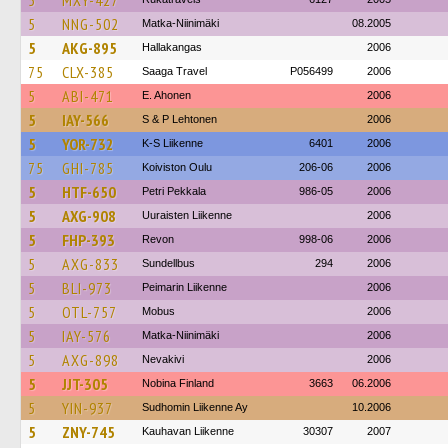
5
MXY-427
5
NNG-502
Matka-Niinimäki
08.2005
5
AKG-895
Hallakangas
2006
75
CLX-385
Saaga Travel
P056499
2006
5
ABI-471
E. Ahonen
2006
5
IAY-566
S & P Lehtonen
2006
5
YOR-732
K-S Liikenne
6401
2006
75
GHI-785
Koiviston Oulu
206-06
2006
5
HTF-650
Petri Pekkala
986-05
2006
5
AXG-908
Uuraisten Liikenne
2006
5
FHP-393
Revon
998-06
2006
5
AXG-833
Sundellbus
294
2006
5
BLI-973
Peimarin Liikenne
2006
5
OTL-757
Mobus
2006
5
IAY-576
Matka-Niinimäki
2006
5
AXG-898
Nevakivi
2006
5
JJT-305
Nobina Finland
3663
06.2006
5
YIN-937
Sudhomin Liikenne Ay
10.2006
5
ZNY-745
Kauhavan Liikenne
30307
2007