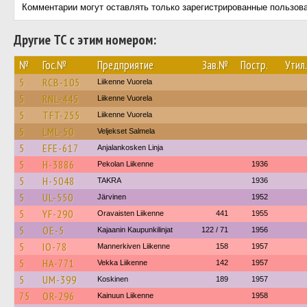
Комментарии могут оставлять только зарегистрированные пользов
Другие ТС с этим номером:
№
Гос.№
Предприятие
Зав.№
Постр.
Утил.
5
RCB-105
Liikenne Vuorela
5
RNL-445
Liikenne Vuorela
5
TFT-255
Liikenne Vuorela
5
LML-50
Veljekset Salmela
5
EFE-617
Anjalankosken Linja
5
H-3886
Pekolan Liikenne
1936
5
H-5048
TAKRA
1936
5
UL-550
Järvinen
1952
5
YF-290
Oravaisten Liikenne
441
1955
5
OE-5
Kajaanin Kaupunkilinjat
122 / 71
1956
5
IO-78
Mannerkiven Liikenne
158
1957
5
HA-771
Vekka Liikenne
142
1957
5
UM-399
Koskinen
189
1957
75
OR-296
Kainuun Liikenne
1958