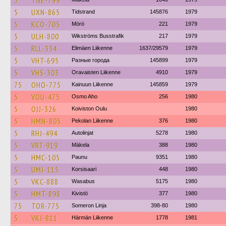
5
TNE-799
5
UXN-865
Tidstrand
145876
1979
5
KCO-705
Mörö
221
1979
5
ULH-800
Wikströms Busstrafik
217
1979
5
RLL-334
Elimäen Liikenne
1637/29579
1979
5
VHT-695
Разные города
145899
1979
5
VHS-303
Oravaisten Liikenne
4910
1979
75
OHO-775
Kainuun Liikenne
145859
1979
5
VOU-475
Osmo Aho
256
1980
5
OJJ-326
Koiviston Oulu
1980
5
HMN-805
Pekolan Liikenne
376
1980
5
RHJ-494
Autolinjat
5278
1980
5
VRT-919
Mäkela
388
1980
5
HMC-105
Paunu
9351
1980
5
UMJ-115
Korsisaari
448
1980
5
VKC-888
Wasabus
5175
1980
5
HMT-898
Kivistö
377
1980
75
TOR-775
Someron Linja
398-80
1980
5
VKJ-811
Härmän Liikenne
1778
1981