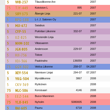
5
VVB-237
Tilausliikenne Are
2007
75
TJY-449
Koiviston L
895
2007
5
SBY-173
Åbergin Linja
221-07
2007
5
RPG-188
L-l. J. Salonen Oy
2007
5
MJI-672
Satabus
2007
5
CYP-55
Pukkilan Liikenne
332-07
2007
5
IJZ-825
Westendin Linja
2007
5
NHM-102
Viitasaaren
2007
5
JGX-805
Andersson
229-07
2007
5
HJI-756
Tokee
2007
5
IOJ-366
Paakinaho
136059
2007
75
GGY-302
Vekka Liikenne
258-07
04.2007
5
XEY-554
Niemisen Linjat
294-07
07.2007
5
YKG-504
Mynäliikenne
3867
2008
5
CKV-369
Rytkönen
2008
75
NLC-586
Korsisaari
4146
2008
5
EEZ-544
Bussi-Manninen
2008
75
YLB-845
Nyholm
S080005
2008
5
RAI-605
Paunu
6718
2008