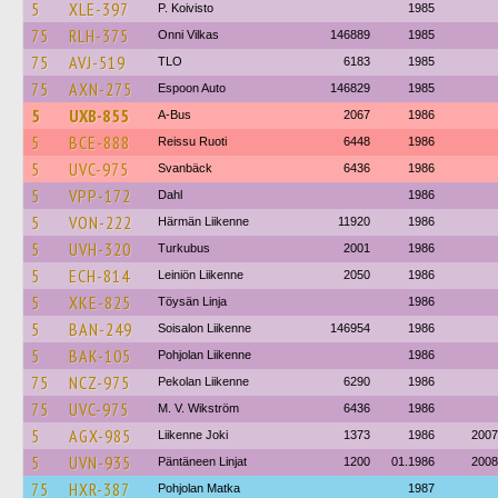
5
XLE-397
P. Koivisto
1985
75
RLH-375
Onni Vilkas
146889
1985
75
AVJ-519
TLO
6183
1985
75
AXN-275
Espoon Auto
146829
1985
5
UXB-855
A-Bus
2067
1986
5
BCE-888
Reissu Ruoti
6448
1986
5
UVC-975
Svanbäck
6436
1986
5
VPP-172
Dahl
1986
5
VON-222
Härmän Liikenne
11920
1986
5
UVH-320
Turkubus
2001
1986
5
ECH-814
Leiniön Liikenne
2050
1986
5
XKE-825
Töysän Linja
1986
5
BAN-249
Soisalon Liikenne
146954
1986
5
BAK-105
Pohjolan Liikenne
1986
75
NCZ-975
Pekolan Liikenne
6290
1986
75
UVC-975
M. V. Wikström
6436
1986
5
AGX-985
Liikenne Joki
1373
1986
2007
5
UVN-935
Päntäneen Linjat
1200
01.1986
2008
75
HXR-387
Pohjolan Matka
1987