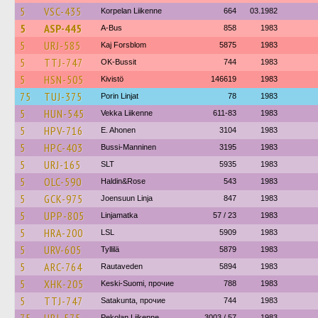
5
VSC-435
Korpelan Liikenne
664
03.1982
5
ASP-445
A-Bus
858
1983
5
URJ-585
Kaj Forsblom
5875
1983
5
TTJ-747
OK-Bussit
744
1983
5
HSN-505
Kivistö
146619
1983
75
TUJ-375
Porin Linjat
78
1983
5
HUN-545
Vekka Liikenne
611-83
1983
5
HPV-716
E. Ahonen
3104
1983
5
HPC-403
Bussi-Manninen
3195
1983
5
URJ-165
SLT
5935
1983
5
OLC-590
Haldin&Rose
543
1983
5
GCK-975
Joensuun Linja
847
1983
5
UPP-805
Linjamatka
57 / 23
1983
5
HRA-200
LSL
5909
1983
5
URV-605
Tyllilä
5879
1983
5
ARC-764
Rautaveden
5894
1983
5
XHK-205
Keski-Suomi, прочие
788
1983
5
TTJ-747
Satakunta, прочие
744
1983
Pekolan Liikenne
3003 / 57
1983