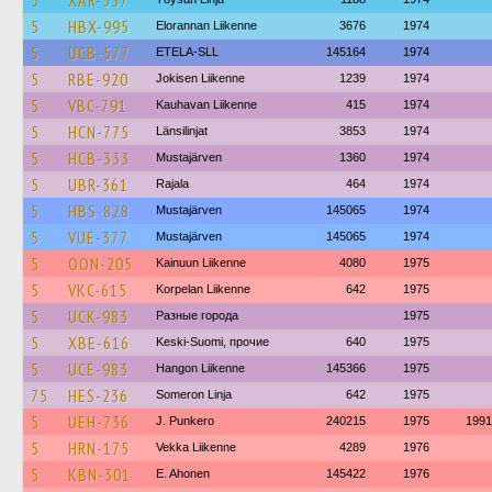
5
XAR-557
5
HBX-995
Elorannan Liikenne
3676
1974
5
UCB-577
ETELA-SLL
145164
1974
5
RBE-920
Jokisen Liikenne
1239
1974
5
VBC-791
Kauhavan Liikenne
415
1974
5
HCN-775
Länsilinjat
3853
1974
5
HCB-333
Mustajärven
1360
1974
5
UBR-361
Rajala
464
1974
5
HBS-828
Mustajärven
145065
1974
5
VUE-377
Mustajärven
145065
1974
5
OON-205
Kainuun Liikenne
4080
1975
5
VKC-615
Korpelan Liikenne
642
1975
5
UCK-983
Разные города
1975
5
XBE-616
Keski-Suomi, прочие
640
1975
5
UCE-983
Hangon Liikenne
145366
1975
75
HES-236
Someron Linja
642
1975
5
UEH-736
J. Punkero
240215
1975
1991
5
HRN-175
Vekka Liikenne
4289
1976
5
KBN-301
E. Ahonen
145422
1976