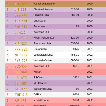
5
RYH-133
Kamusen Liikenne
2000
5
LIB-993
Elimäen Liikenne
310-00
2000
5
BYS-746
Sukulan Linja
380-00
2000
5
ARZ-774
Viitasaaren
2000
5
EYG-815
Andersson
95
2000
5
CIJ-225
Koiviston Oulu
2000
5
CCS-585
Keski-Pohjanmaa
320-00
2000
5
XIB-985
Joensuun Linja
330-00
2000
5
RPR-726
Rukahuolto
9475
2001
5
NEP-955
Luopioisten Linja
456-01
2001
5
BYS-723
Varsinais-Suomi
380-00
2001
5
ELX-955
Koiviston Oulu
8581
2001
5
UHI-860
Kutilan
2001
5
UAI-675
PS-Bussi
2402
2001
5
GEJ-208
ML-Charter
2001
75
GEL-872
Westendin Linja
66
2001
5
THF-515
OlliBus
9618
2002
5
XJF-479
Y. Makkonen
9680
2002
Koivuranta
P010182
2002