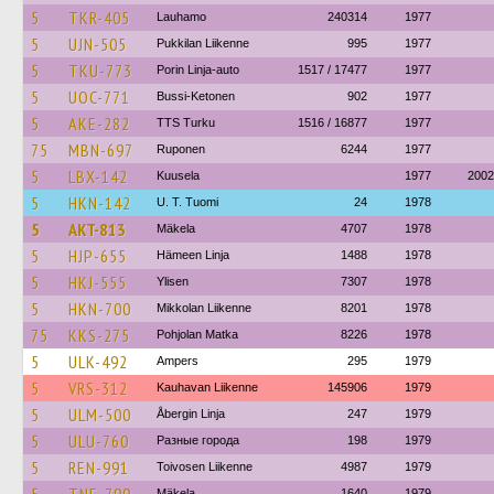
5
TKR-405
Lauhamo
240314
1977
5
UJN-505
Pukkilan Liikenne
995
1977
5
TKU-773
Porin Linja-auto
1517 / 17477
1977
5
UOC-771
Bussi-Ketonen
902
1977
5
AKE-282
TTS Turku
1516 / 16877
1977
75
MBN-697
Ruponen
6244
1977
5
LBX-142
Kuusela
1977
2002
5
HKN-142
U. T. Tuomi
24
1978
5
AKT-813
Mäkela
4707
1978
5
HJP-655
Hämeen Linja
1488
1978
5
HKJ-555
Ylisen
7307
1978
5
HKN-700
Mikkolan Liikenne
8201
1978
75
KKS-275
Pohjolan Matka
8226
1978
5
ULK-492
Ampers
295
1979
5
VRS-312
Kauhavan Liikenne
145906
1979
5
ULM-500
Åbergin Linja
247
1979
5
ULU-760
Разные города
198
1979
5
REN-991
Toivosen Liikenne
4987
1979
Mäkela
1640
1979