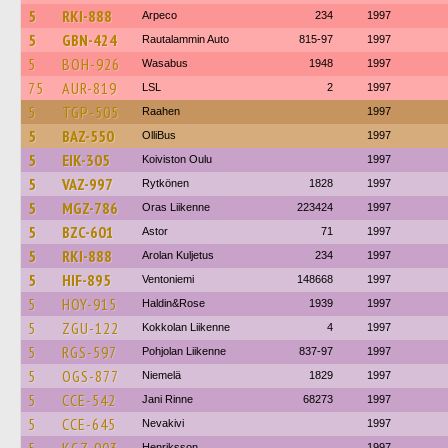
5
RKI-888
Arpeco
234
1997
5
GBN-424
Rautalammin Auto
815-97
1997
5
BOH-926
Wasabus
1948
1997
75
AUR-819
LSL
2
1997
5
TGP-505
Raahen
1997
5
BAZ-550
OlliBus
1997
5
EIK-305
Koiviston Oulu
1997
5
VAZ-997
Rytkönen
1828
1997
5
MGZ-786
Oras Liikenne
223424
1997
5
BZC-601
Astor
71
1997
5
RKI-888
Arolan Kuljetus
234
1997
5
HIF-895
Ventoniemi
148668
1997
5
HOY-915
Haldin&Rose
1939
1997
5
ZGU-122
Kokkolan Liikenne
4
1997
5
RGS-597
Pohjolan Liikenne
837-97
1997
5
OGS-877
Niemelä
1829
1997
5
CCE-542
Jani Rinne
68273
1997
5
CCE-645
Nevakivi
1997
Henriksson
1997