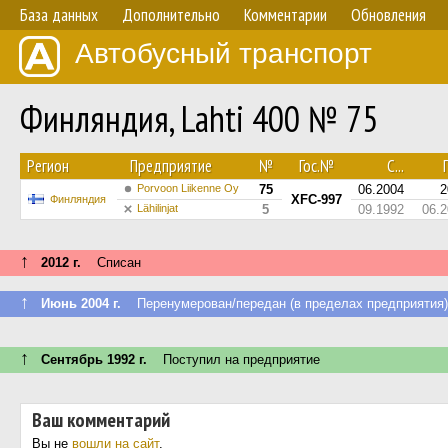
База данных
Дополнительно
Комментарии
Обновления
Автобусный транспорт
Финляндия, Lahti 400 № 75
Регион
Предприятие
№
Гос.№
С...
П
Porvoon Liikenne Oy
75
06.2004
2
XFC-997
Финляндия
Lähilinjat
5
09.1992
06.
↑
2012 г.
Списан
↑
Июнь 2004 г.
Перенумерован/передан (в пределах предприятия)
↑
Сентябрь 1992 г.
Поступил на предприятие
Ваш комментарий
Вы не
вошли на сайт
.