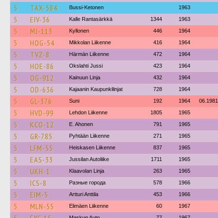
5
TAX-584
Bussi-Ketonen
1963
5
EIV-36
Kalle Rantasärkkä
1344
1963
5
MJ-113
Kyllonen
446
1964
5
HOG-54
Mikkolan Liikenne
416
1964
5
TVZ-8
Härmän Liikenne
472
1964
5
HOE-86
Okslahti Jussi
423
1964
5
OG-912
Kainuun Linja
432
1964
5
OD-636
Kajaanin Kaupunkilinjat
728
1964
5
GL-376
Suni
192
1964
06.1981
5
HVD-99
Lehdon Liikenne
1805
1965
5
KCO-12
E. Ahonen
791
1965
5
GR-785
Pyhtään Liikenne
271
1965
5
LFM-55
Heiskasen Liikenne
837
1965
5
EAS-33
Jussilan Autoliike
1711
1965
5
UKH-1
Klaavolan Linja
263
1965
5
ICS-8
Разные города
578
1966
5
EIM-5
Artturi Anttila
453
1966
5
MLN-55
Elimäen Liikenne
60
1967
Maskun Auto
77
1967