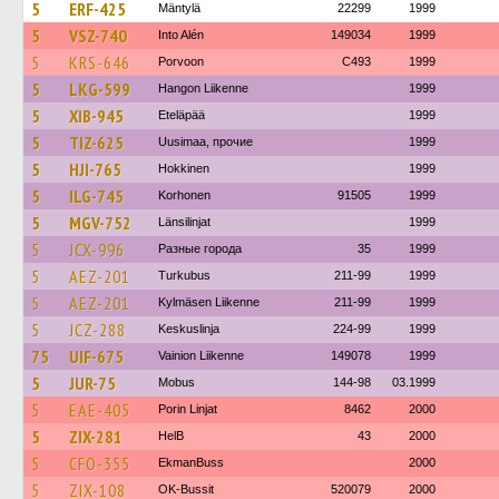
5
ERF-425
Mäntylä
22299
1999
5
VSZ-740
Into Alén
149034
1999
5
KRS-646
Porvoon
C493
1999
5
LKG-599
Hangon Liikenne
1999
5
XIB-945
Eteläpää
1999
5
TIZ-625
Uusimaa, прочие
1999
5
HJI-765
Hokkinen
1999
5
ILG-745
Korhonen
91505
1999
5
MGV-752
Länsilinjat
1999
5
JCX-996
Разные города
35
1999
5
AEZ-201
Turkubus
211-99
1999
5
AEZ-201
Kylmäsen Liikenne
211-99
1999
5
JCZ-288
Keskuslinja
224-99
1999
75
UIF-675
Vainion Liikenne
149078
1999
5
JUR-75
Mobus
144-98
03.1999
5
EAE-405
Porin Linjat
8462
2000
5
ZIX-281
HelB
43
2000
5
CFO-355
EkmanBuss
2000
5
ZIX-108
OK-Bussit
520079
2000