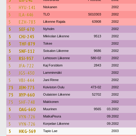
5
UJI-242
5
HYU-141
Niskanen
2002
5
ILA-446
TLO
S010303
2002
5
EZH-783
Liikenne Rajala
63908
2002
5
SEF-670
Nyholm
2002
5
CHJ-245
Mikkolan Liikenne
9513
2002
5
THF-879
Tokee
2002
5
SNF-112
Soisalon Liikenne
9686
2002
5
RSI-957
Lehtosen Liikenne
580-02
2002
5
JFA-722
Kaj Forsblom
2843
2002
5
JGS-430
Lamminmäki
2002
5
VBI-444
Jani Rinne
2002
75
JEM-775
Koiviston Oulu
473-02
2002
75
XYP-660
Oulaisten Liikenne
52702
2002
75
SHF-748
Makkonen
2002
5
OAG-660
Muurinen
9565
03.2002
5
VYN-726
MatkaPeura
09.2002
5
VYN-726
Korpelan Liikenne
09.2002
5
HKG-569
Tapio Lae
2003