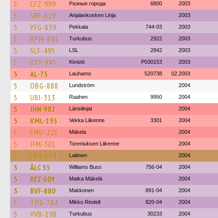
5
CFZ-999
Разные города
6800
2003
5
SRF-629
Anjalankosken Linja
2003
5
YFG-839
Pekkala
744-03
2003
5
BPM-845
Turkubus
2922
2003
5
SLF-495
LSL
2842
2003
5
UYY-945
Kivistö
P030153
2003
5
AL-75
Lauhamo
520738
02.2003
5
OBG-888
Lundström
2004
5
UBI-313
Raahen
9950
2004
5
JHN-982
Länsilinjat
2004
5
KML-193
Vekka Liikenne
3301
2004
5
EMU-221
Mäkela
2004
5
JFM-301
Toreniuksen Liikenne
2004
5
ENA-684
Laitinen
2004
5
ÅLC 55
Williams Buss
756-04
2004
5
REZ-609
Matka Mäkelä
2004
5
BVF-880
Makkonen
891-04
2004
5
TPG-784
Mikko Rindell
820-04
2004
5
VVB-198
Turkubus
30233
2004