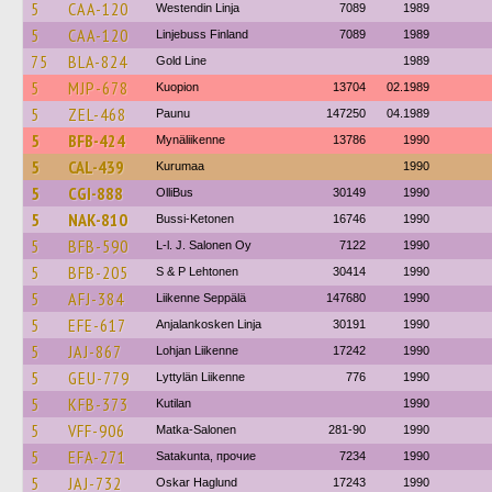
5
CAA-120
Westendin Linja
7089
1989
5
CAA-120
Linjebuss Finland
7089
1989
75
BLA-824
Gold Line
1989
5
MJP-678
Kuopion
13704
02.1989
5
ZEL-468
Paunu
147250
04.1989
5
BFB-424
Mynäliikenne
13786
1990
5
CAL-439
Kurumaa
1990
5
CGI-888
OlliBus
30149
1990
5
NAK-810
Bussi-Ketonen
16746
1990
5
BFB-590
L-l. J. Salonen Oy
7122
1990
5
BFB-205
S & P Lehtonen
30414
1990
5
AFJ-384
Liikenne Seppälä
147680
1990
5
EFE-617
Anjalankosken Linja
30191
1990
5
JAJ-867
Lohjan Liikenne
17242
1990
5
GEU-779
Lyttylän Liikenne
776
1990
5
KFB-373
Kutilan
1990
5
VFF-906
Matka-Salonen
281-90
1990
5
EFA-271
Satakunta, прочие
7234
1990
5
JAJ-732
Oskar Haglund
17243
1990