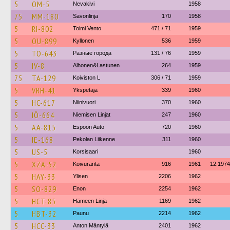
5
OM-5
Nevakivi
1958
75
MM-180
Savonlinja
170
1958
5
RI-802
Toimi Vento
471 / 71
1959
5
OU-899
Kyllonen
536
1959
5
TO-643
Разные города
131 / 76
1959
5
IV-8
Alhonen&Lastunen
264
1959
75
TA-129
Koiviston L
306 / 71
1959
5
VRH-41
Ykspetäjä
339
1960
5
HC-617
Niinivuori
370
1960
5
IÖ-664
Niemisen Linjat
247
1960
5
AÄ-815
Espoon Auto
720
1960
5
IE-168
Pekolan Liikenne
311
1960
5
US-5
Korsisaari
1960
5
XZA-52
Koivuranta
916
1961
12.1974
5
HAY-33
Ylisen
2206
1962
5
SO-829
Enon
2254
1962
5
HCT-85
Hämeen Linja
1169
1962
5
HBT-32
Paunu
2214
1962
5
HCC-33
Anton Mäntylä
2401
1962