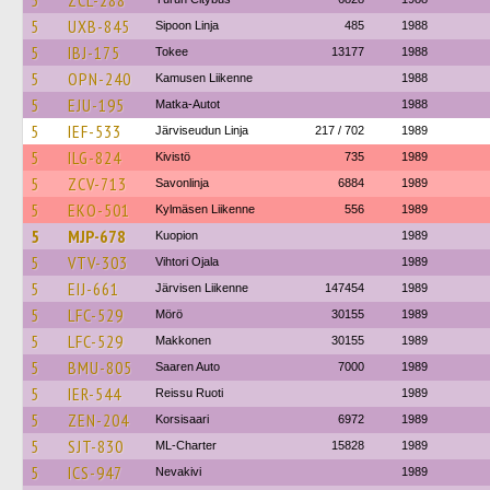
5
ZCL-288
5
UXB-845
Sipoon Linja
485
1988
5
IBJ-175
Tokee
13177
1988
5
OPN-240
Kamusen Liikenne
1988
5
EJU-195
Matka-Autot
1988
5
IEF-533
Järviseudun Linja
217 / 702
1989
5
ILG-824
Kivistö
735
1989
5
ZCV-713
Savonlinja
6884
1989
5
EKO-501
Kylmäsen Liikenne
556
1989
5
MJP-678
Kuopion
1989
5
VTV-303
Vihtori Ojala
1989
5
EIJ-661
Järvisen Liikenne
147454
1989
5
LFC-529
Mörö
30155
1989
5
LFC-529
Makkonen
30155
1989
5
BMU-805
Saaren Auto
7000
1989
5
IER-544
Reissu Ruoti
1989
5
ZEN-204
Korsisaari
6972
1989
5
SJT-830
ML-Charter
15828
1989
5
ICS-947
Nevakivi
1989