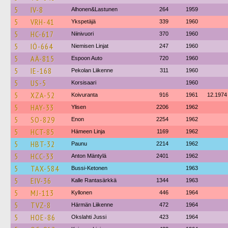
5
IV-8
Alhonen&Lastunen
264
1959
5
VRH-41
Ykspetäjä
339
1960
5
HC-617
Niinivuori
370
1960
5
IÖ-664
Niemisen Linjat
247
1960
5
AÄ-815
Espoon Auto
720
1960
5
IE-168
Pekolan Liikenne
311
1960
5
US-5
Korsisaari
1960
5
XZA-52
Koivuranta
916
1961
12.1974
5
HAY-33
Ylisen
2206
1962
5
SO-829
Enon
2254
1962
5
HCT-85
Hämeen Linja
1169
1962
5
HBT-32
Paunu
2214
1962
5
HCC-33
Anton Mäntylä
2401
1962
5
TAX-584
Bussi-Ketonen
1963
5
EIV-36
Kalle Rantasärkkä
1344
1963
5
MJ-113
Kyllonen
446
1964
5
TVZ-8
Härmän Liikenne
472
1964
5
HOE-86
Okslahti Jussi
423
1964