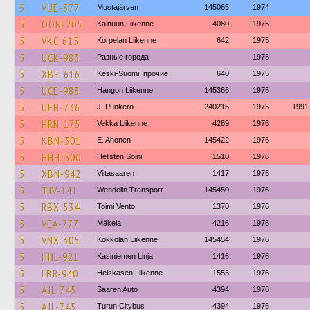
5
VUE-377
Mustajärven
145065
1974
5
OON-205
Kainuun Liikenne
4080
1975
5
VKC-615
Korpelan Liikenne
642
1975
5
UCK-983
Разные города
1975
5
XBE-616
Keski-Suomi, прочие
640
1975
5
UCE-983
Hangon Liikenne
145366
1975
5
UEH-736
J. Punkero
240215
1975
1991
5
HRN-175
Vekka Liikenne
4289
1976
5
KBN-301
E. Ahonen
145422
1976
5
HHH-500
Hellsten Soini
1510
1976
5
XBN-942
Viitasaaren
1417
1976
5
TJV-141
Wendelin Transport
145450
1976
5
RBX-534
Toimi Vento
1370
1976
5
VEA-777
Mäkela
4216
1976
5
VNX-305
Kokkolan Liikenne
145454
1976
5
HHL-921
Kasiniemen Linja
1416
1976
5
LBR-940
Heiskasen Liikenne
1553
1976
5
AJL-745
Saaren Auto
4394
1976
5
AJL-745
Turun Citybus
4394
1976