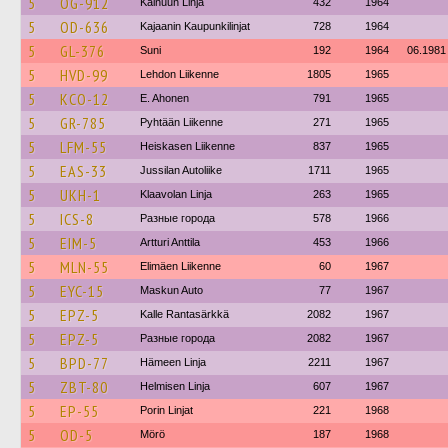
5
OG-912
Kainuun Linja
432
1964
5
OD-636
Kajaanin Kaupunkilinjat
728
1964
5
GL-376
Suni
192
1964
06.1981
5
HVD-99
Lehdon Liikenne
1805
1965
5
KCO-12
E. Ahonen
791
1965
5
GR-785
Pyhtään Liikenne
271
1965
5
LFM-55
Heiskasen Liikenne
837
1965
5
EAS-33
Jussilan Autoliike
1711
1965
5
UKH-1
Klaavolan Linja
263
1965
5
ICS-8
Разные города
578
1966
5
EIM-5
Artturi Anttila
453
1966
5
MLN-55
Elimäen Liikenne
60
1967
5
EYC-15
Maskun Auto
77
1967
5
EPZ-5
Kalle Rantasärkkä
2082
1967
5
EPZ-5
Разные города
2082
1967
5
BPD-77
Hämeen Linja
2211
1967
5
ZBT-80
Helmisen Linja
607
1967
5
EP-55
Porin Linjat
221
1968
5
OD-5
Mörö
187
1968