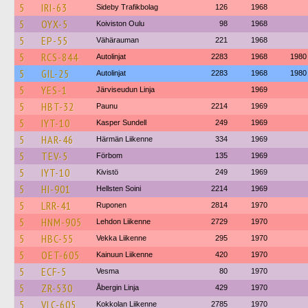
5
IRI-63
Sideby Trafikbolag
126
1968
5
OYX-5
Koiviston Oulu
98
1968
5
EP-55
Vähärauman
221
1968
5
RCS-844
Autolinjat
2283
1968
1980
5
GIL-25
Autolinjat
2283
1968
1980
5
YES-1
Järviseudun Linja
1969
5
HBT-32
Paunu
2214
1969
5
IYT-10
Kasper Sundell
249
1969
5
HAR-46
Härmän Liikenne
334
1969
5
TEV-5
Förbom
135
1969
5
IYT-10
Kivistö
249
1969
5
HI-901
Hellsten Soini
2214
1969
5
LRR-41
Ruponen
2814
1970
5
HNM-905
Lehdon Liikenne
2729
1970
5
HBC-55
Vekka Liikenne
295
1970
5
OET-605
Kainuun Liikenne
420
1970
5
ECF-5
Vesma
80
1970
5
ZR-530
Åbergin Linja
429
1970
5
VLC-605
Kokkolan Liikenne
2785
1970