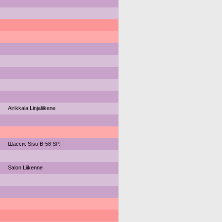
Airikkala Linjaliikene
Шасси: Sisu B-58 SP.
Salon Liikenne