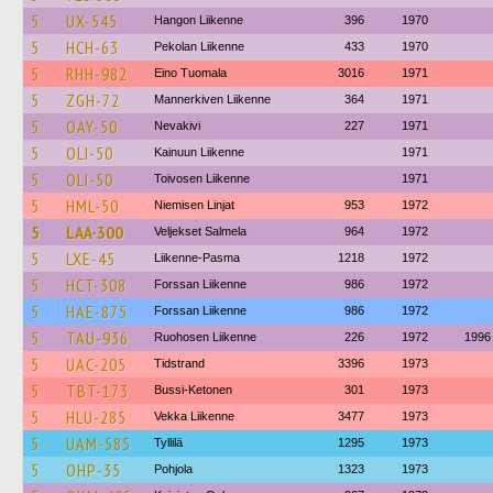
5
UX-545
Hangon Liikenne
396
1970
5
HCH-63
Pekolan Liikenne
433
1970
5
RHH-982
Eino Tuomala
3016
1971
5
ZGH-72
Mannerkiven Liikenne
364
1971
5
OAY-50
Nevakivi
227
1971
5
OLI-50
Kainuun Liikenne
1971
5
OLI-50
Toivosen Liikenne
1971
5
HML-50
Niemisen Linjat
953
1972
5
LAA-300
Veljekset Salmela
964
1972
5
LXE-45
Liikenne-Pasma
1218
1972
5
HCT-308
Forssan Liikenne
986
1972
5
HAE-875
Forssan Liikenne
986
1972
5
TAU-936
Ruohosen Liikenne
226
1972
1996
5
UAC-205
Tidstrand
3396
1973
5
TBT-173
Bussi-Ketonen
301
1973
5
HLU-285
Vekka Liikenne
3477
1973
5
UAM-585
Tyllilä
1295
1973
5
OHP-35
Pohjola
1323
1973