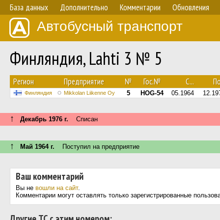
База данных
Дополнительно
Комментарии
Обновления
Автобусный транспорт
Финляндия, Lahti 3 № 5
Регион
Предприятие
№
Гос.№
С...
По
5
HOG-54
05.1964
12.19
Финляндия
Mikkolan Liikenne Oy
↑
Декабрь 1976 г.
Списан
↑
Май 1964 г.
Поступил на предприятие
Ваш комментарий
Вы не
вошли на сайт
.
Комментарии могут оставлять только зарегистрированные пользов
Другие ТС с этим номером: