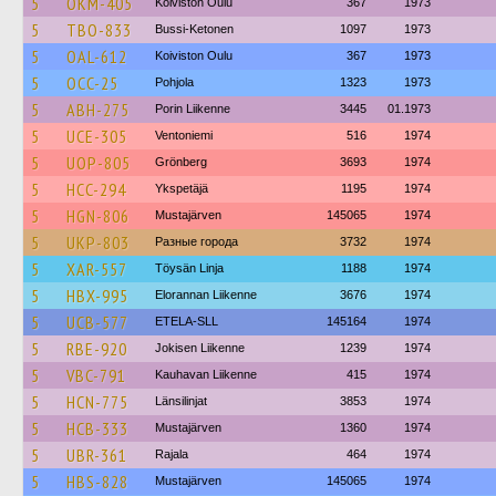
5
OKM-405
Koiviston Oulu
367
1973
5
TBO-833
Bussi-Ketonen
1097
1973
5
OAL-612
Koiviston Oulu
367
1973
5
OCC-25
Pohjola
1323
1973
5
ABH-275
Porin Liikenne
3445
01.1973
5
UCE-305
Ventoniemi
516
1974
5
UOP-805
Grönberg
3693
1974
5
HCC-294
Ykspetäjä
1195
1974
5
HGN-806
Mustajärven
145065
1974
5
UKP-803
Разные города
3732
1974
5
XAR-557
Töysän Linja
1188
1974
5
HBX-995
Elorannan Liikenne
3676
1974
5
UCB-577
ETELA-SLL
145164
1974
5
RBE-920
Jokisen Liikenne
1239
1974
5
VBC-791
Kauhavan Liikenne
415
1974
5
HCN-775
Länsilinjat
3853
1974
5
HCB-333
Mustajärven
1360
1974
5
UBR-361
Rajala
464
1974
5
HBS-828
Mustajärven
145065
1974