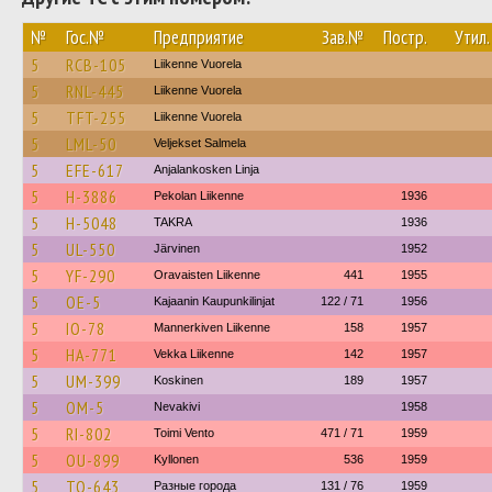
№
Гос.№
Предприятие
Зав.№
Постр.
Утил.
5
RCB-105
Liikenne Vuorela
5
RNL-445
Liikenne Vuorela
5
TFT-255
Liikenne Vuorela
5
LML-50
Veljekset Salmela
5
EFE-617
Anjalankosken Linja
5
H-3886
Pekolan Liikenne
1936
5
H-5048
TAKRA
1936
5
UL-550
Järvinen
1952
5
YF-290
Oravaisten Liikenne
441
1955
5
OE-5
Kajaanin Kaupunkilinjat
122 / 71
1956
5
IO-78
Mannerkiven Liikenne
158
1957
5
HA-771
Vekka Liikenne
142
1957
5
UM-399
Koskinen
189
1957
5
OM-5
Nevakivi
1958
5
RI-802
Toimi Vento
471 / 71
1959
5
OU-899
Kyllonen
536
1959
5
TO-643
Разные города
131 / 76
1959