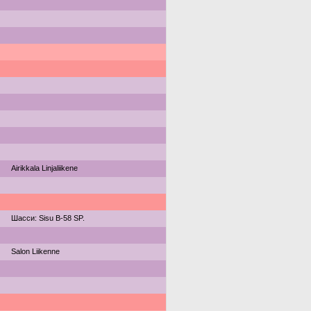
Airikkala Linjaliikene
Шасси: Sisu B-58 SP.
Salon Liikenne