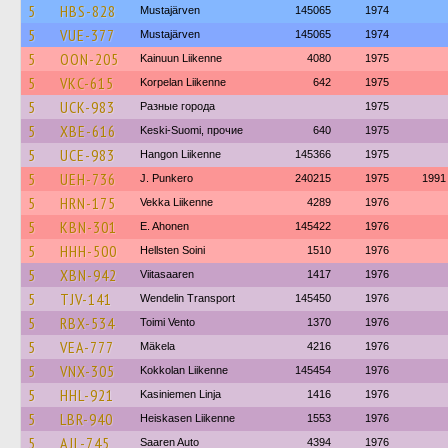
5
HBS-828
Mustajärven
145065
1974
5
VUE-377
Mustajärven
145065
1974
5
OON-205
Kainuun Liikenne
4080
1975
5
VKC-615
Korpelan Liikenne
642
1975
5
UCK-983
Разные города
1975
5
XBE-616
Keski-Suomi, прочие
640
1975
5
UCE-983
Hangon Liikenne
145366
1975
5
UEH-736
J. Punkero
240215
1975
1991
5
HRN-175
Vekka Liikenne
4289
1976
5
KBN-301
E. Ahonen
145422
1976
5
HHH-500
Hellsten Soini
1510
1976
5
XBN-942
Viitasaaren
1417
1976
5
TJV-141
Wendelin Transport
145450
1976
5
RBX-534
Toimi Vento
1370
1976
5
VEA-777
Mäkela
4216
1976
5
VNX-305
Kokkolan Liikenne
145454
1976
5
HHL-921
Kasiniemen Linja
1416
1976
5
LBR-940
Heiskasen Liikenne
1553
1976
5
AJL-745
Saaren Auto
4394
1976