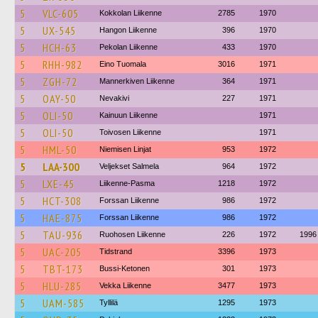
5
VLC-605
Kokkolan Liikenne
2785
1970
5
UX-545
Hangon Liikenne
396
1970
5
HCH-63
Pekolan Liikenne
433
1970
5
RHH-982
Eino Tuomala
3016
1971
5
ZGH-72
Mannerkiven Liikenne
364
1971
5
OAY-50
Nevakivi
227
1971
5
OLI-50
Kainuun Liikenne
1971
5
OLI-50
Toivosen Liikenne
1971
5
HML-50
Niemisen Linjat
953
1972
5
LAA-300
Veljekset Salmela
964
1972
5
LXE-45
Liikenne-Pasma
1218
1972
5
HCT-308
Forssan Liikenne
986
1972
5
HAE-875
Forssan Liikenne
986
1972
5
TAU-936
Ruohosen Liikenne
226
1972
1996
5
UAC-205
Tidstrand
3396
1973
5
TBT-173
Bussi-Ketonen
301
1973
5
HLU-285
Vekka Liikenne
3477
1973
5
UAM-585
Tyllilä
1295
1973