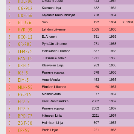
5
HOE-86
Okslahti Jussi
423
1964
5
OG-912
Kainuun Linja
432
1964
5
OD-636
Kajaanin Kaupunkilinjat
728
1964
5
GL-376
Suni
192
1964
06.1981
5
HVD-99
Lehdon Liikenne
1805
1965
5
KCO-12
E. Ahonen
791
1965
5
GR-785
Pyhtään Liikenne
271
1965
5
LFM-55
Heiskasen Liikenne
837
1965
5
EAS-33
Jussilan Autoliike
1711
1965
5
UKH-1
Klaavolan Linja
263
1965
5
ICS-8
Разные города
578
1966
5
EIM-5
Artturi Anttila
453
1966
5
MLN-55
Elimäen Liikenne
60
1967
5
EYC-15
Maskun Auto
77
1967
5
EPZ-5
Kalle Rantasärkkä
2082
1967
5
EPZ-5
Разные города
2082
1967
5
BPD-77
Hämeen Linja
2211
1967
5
ZBT-80
Helmisen Linja
607
1967
5
EP-55
Porin Linjat
221
1968