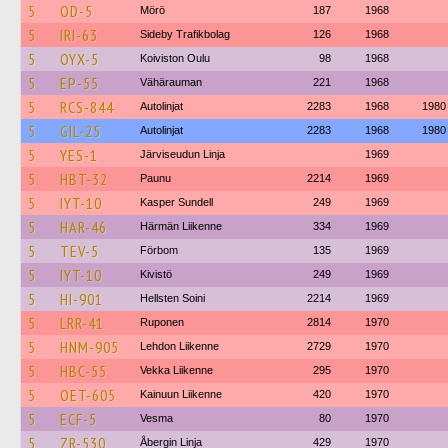
5
OD-5
Mörö
187
1968
5
IRI-63
Sideby Trafikbolag
126
1968
5
OYX-5
Koiviston Oulu
98
1968
5
EP-55
Vähärauman
221
1968
5
RCS-844
Autolinjat
2283
1968
1980
5
GIL-25
Autolinjat
2283
1968
1980
5
YES-1
Järviseudun Linja
1969
5
HBT-32
Paunu
2214
1969
5
IYT-10
Kasper Sundell
249
1969
5
HAR-46
Härmän Liikenne
334
1969
5
TEV-5
Förbom
135
1969
5
IYT-10
Kivistö
249
1969
5
HI-901
Hellsten Soini
2214
1969
5
LRR-41
Ruponen
2814
1970
5
HNM-905
Lehdon Liikenne
2729
1970
5
HBC-55
Vekka Liikenne
295
1970
5
OET-605
Kainuun Liikenne
420
1970
5
ECF-5
Vesma
80
1970
5
ZR-530
Åbergin Linja
429
1970