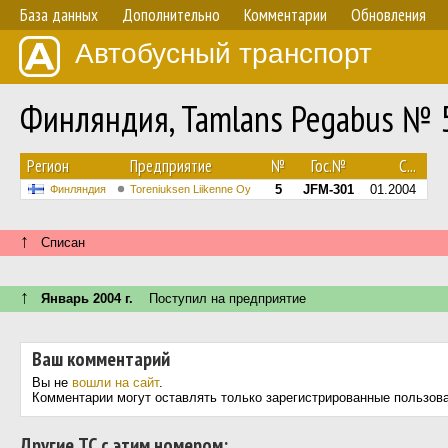
База данных
Дополнительно
Комментарии
Обновления
Автобусный транспорт
Финляндия, Tamlans Pegabus № 
Регион
Предприятие
№
Гос.№
С...
5
JFM-301
01.2004
Финляндия
Toreniuksen Liikenne Oy
↑
Списан
↑
Январь 2004 г.
Поступил на предприятие
Ваш комментарий
Вы не
вошли на сайт
.
Комментарии могут оставлять только зарегистрированные пользов
Другие ТС с этим номером: