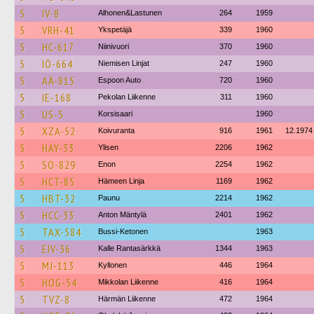
5
IV-8
Alhonen&Lastunen
264
1959
5
VRH-41
Ykspetäjä
339
1960
5
HC-617
Niinivuori
370
1960
5
IÖ-664
Niemisen Linjat
247
1960
5
AÄ-815
Espoon Auto
720
1960
5
IE-168
Pekolan Liikenne
311
1960
5
US-5
Korsisaari
1960
5
XZA-52
Koivuranta
916
1961
12.1974
5
HAY-33
Ylisen
2206
1962
5
SO-829
Enon
2254
1962
5
HCT-85
Hämeen Linja
1169
1962
5
HBT-32
Paunu
2214
1962
5
HCC-33
Anton Mäntylä
2401
1962
5
TAX-584
Bussi-Ketonen
1963
5
EIV-36
Kalle Rantasärkkä
1344
1963
5
MJ-113
Kyllonen
446
1964
5
HOG-54
Mikkolan Liikenne
416
1964
5
TVZ-8
Härmän Liikenne
472
1964