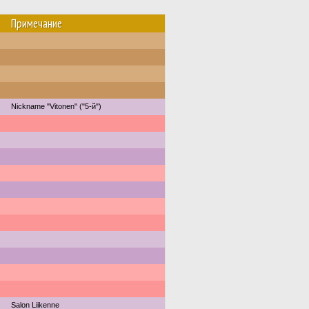
Примечание
Nickname "Vitonen" ("5-й")
Salon Liikenne