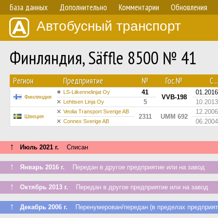
База данных
Дополнительно
Комментарии
Обновления
Автобусный транспорт
Финляндия, Säffle 8500 № 41
Регион
Предприятие
№
Гос.№
С...
41
01.2016
LS-Liikennelinjat Oy
VVB-198
Финляндия
5
10.2013
Lehtisen Linja Oy
12.2006
Veolia Transport Sverige AB
2311
UMM 692
Швеция
06.2004
Connex Sverige AB
↑
Июль 2021 г.
Списан
↑
Январь 2016 г.
Передан в другое предприятие или на завод
↑
Октябрь 2013 г.
Передан в другое предприятие или на завод
↑
Декабрь 2006 г.
Перенумерован/передан (в пределах предприят