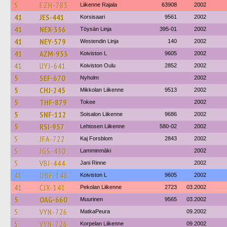
5
EZH-783
Liikenne Rajala
63908
2002
41
JES-441
Korsisaari
9561
2002
41
NEX-356
Töysän Linja
395-01
2002
41
NEY-579
Westendin Linja
140
2002
41
AZM-953
Koiviston L
9605
2002
41
UYJ-641
Koiviston Oulu
2852
2002
5
SEF-670
Nyholm
2002
5
CHJ-245
Mikkolan Liikenne
9513
2002
5
THF-879
Tokee
2002
5
SNF-112
Soisalon Liikenne
9686
2002
5
RSI-957
Lehtosen Liikenne
580-02
2002
5
JFA-722
Kaj Forsblom
2843
2002
5
JGS-430
Lamminmäki
2002
5
VBI-444
Jani Rinne
2002
41
OBF-148
Koiviston L
9605
2002
41
CJX-141
Pekolan Liikenne
2723
03.2002
5
OAG-660
Muurinen
9565
03.2002
5
VYN-726
MatkaPeura
09.2002
5
VYN-726
Korpelan Liikenne
09.2002