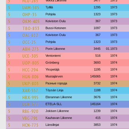
5
HLU-285
Vekka Liikenne
3477
1973
5
UAM-585
Tyllilä
1295
1973
5
OHP-35
Pohjola
1323
1973
5
OKM-405
Koiviston Oulu
367
1973
5
TBO-833
Bussi-Ketonen
1097
1973
5
OAL-612
Koiviston Oulu
367
1973
5
OCC-25
Pohjola
1323
1973
5
ABH-275
Porin Liikenne
3445
01.1973
5
UCE-305
Ventoniemi
516
1974
5
UOP-805
Grönberg
3693
1974
5
HCC-294
Ykspetäjä
1195
1974
5
HGN-806
Mustajärven
145065
1974
5
UKP-803
Разные города
3732
1974
5
XAR-557
Töysän Linja
1188
1974
5
HBX-995
Elorannan Liikenne
3676
1974
5
UCB-577
ETELA-SLL
145164
1974
5
RBE-920
Jokisen Liikenne
1239
1974
5
VBC-791
Kauhavan Liikenne
415
1974
5
HCN-775
Länsilinjat
3853
1974