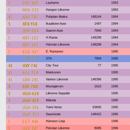
5
SYO-805
Lauhamo
1993
5
MFK-535
Hangon Liikenne
1993
41
NAV-741
Pohjolan Matka
148144
1994
5
XFX-938
Ikaalisten Auto
1497
1994
5
JBM-884
Saaren Auto
7840
1994
5
NBF-182
H.Ranta
148298
1994
5
NBF-182
Härmän Liikenne
148298
1994
5
KGK-567
E. Rantanen
1995
5
TGN-873
STA
7904
1995
41
HXY-741
City Tour
77
1995
41
AGL-324
Makkonen
1995
41
GBR-241
Vainion Liikenne
148396
1995
5
EUF-700
Mustajärven
1622
1995
5
HGO-618
Liikenne Seppälä
1995
5
UGH-428
Mäkela
1995
5
UGH-436
Toimi Vento
63895
1995
5
OGP-315
Saaristotie
148422
1995
5
EGT-446
Hämeen Linja
1996
5
HGV-307
Pekolan Liikenne
8085
1996