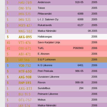
5
FHU-769
Andersson
918-05
2005
5
ONI-976
Tokee
2005
5
IMV-321
Pihlavamäki
6088
2005
5
IMV-321
L-l. J. Salonen Oy
6088
2005
5
MXY-427
Rukatravels
6127
2005
5
NNG-502
Matka-Niinimäki
08.2005
5
AKG-895
Hallakangas
2006
41
VTI-476
Savo-Karjalan Linja
2006
41
OXI-671
TuKL
P060900
2006
5
ABI-471
E. Ahonen
2006
5
IAY-566
S & P Lehtonen
2006
5
YOR-732
K-S Liikenne
6401
2006
5
HTF-650
Petri Pekkala
986-05
2006
5
AXG-908
Uuraisten Liikenne
2006
5
FHP-393
Revon
998-06
2006
5
AXG-833
Sundellbus
294
2006
5
BLI-973
Peimarin Liikenne
2006
5
OTL-757
Mobus
2006
5
IAY-576
Matka-Niinimäki
2006