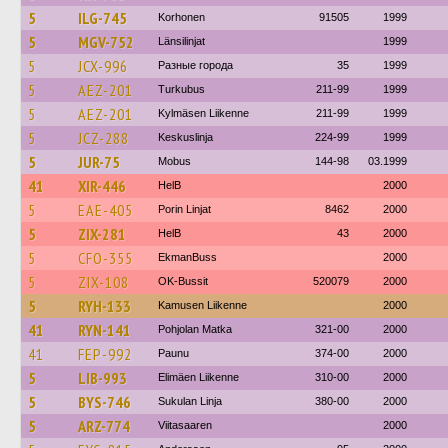
5
ILG-745
Korhonen
91505
1999
5
MGV-752
Länsilinjat
1999
5
JCX-996
Разные города
35
1999
5
AEZ-201
Turkubus
211-99
1999
5
AEZ-201
Kylmäsen Liikenne
211-99
1999
5
JCZ-288
Keskuslinja
224-99
1999
5
JUR-75
Mobus
144-98
03.1999
41
XIR-446
HelB
2000
5
EAE-405
Porin Linjat
8462
2000
5
ZIX-281
HelB
43
2000
5
CFO-355
EkmanBuss
2000
5
ZIX-108
OK-Bussit
520079
2000
5
RYH-133
Kamusen Liikenne
2000
41
RYN-141
Pohjolan Matka
321-00
2000
41
FEP-992
Paunu
374-00
2000
5
LIB-993
Elimäen Liikenne
310-00
2000
5
BYS-746
Sukulan Linja
380-00
2000
5
ARZ-774
Viitasaaren
2000