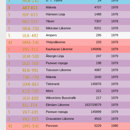
5
HKN-142
U. T. Tuomi
24
1978
5
AKT-813
Mäkela
4707
1978
5
HJP-655
Hämeen Linja
1488
1978
5
HKJ-555
Ylisen
7307
1978
5
HKN-700
Mikkolan Liikenne
8201
1978
5
ULK-492
Ampers
295
1979
41
HMA-341
Yhdysliikenne
233
1979
5
VRS-312
Kauhavan Liikenne
145906
1979
5
ULM-500
Åbergin Linja
247
1979
5
ULU-760
Разные города
198
1979
5
REN-991
Toivosen Liikenne
4987
1979
5
TNE-799
Mäkela
1640
1979
5
UXN-865
Tidstrand
145876
1979
5
KCO-705
Mörö
221
1979
5
ULH-800
Wikströms Busstrafik
217
1979
5
RLL-334
Elimäen Liikenne
1637/29579
1979
5
VHT-695
Разные города
145899
1979
5
VHS-303
Oravaisten Liikenne
4910
1979
41
UMS-841
Porvoon
5229
1980