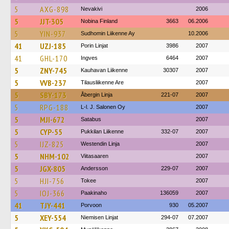
5
AXG-898
Nevakivi
2006
5
JJT-305
Nobina Finland
3663
06.2006
5
YIN-937
Sudhomin Liikenne Ay
10.2006
41
UZJ-185
Porin Linjat
3986
2007
41
GHL-170
Ingves
6464
2007
5
ZNY-745
Kauhavan Liikenne
30307
2007
5
VVB-237
Tilausliikenne Are
2007
5
SBY-173
Åbergin Linja
221-07
2007
5
RPG-188
L-l. J. Salonen Oy
2007
5
MJI-672
Satabus
2007
5
CYP-55
Pukkilan Liikenne
332-07
2007
5
IJZ-825
Westendin Linja
2007
5
NHM-102
Viitasaaren
2007
5
JGX-805
Andersson
229-07
2007
5
HJI-756
Tokee
2007
5
IOJ-366
Paakinaho
136059
2007
41
TJY-441
Porvoon
930
05.2007
5
XEY-554
Niemisen Linjat
294-07
07.2007