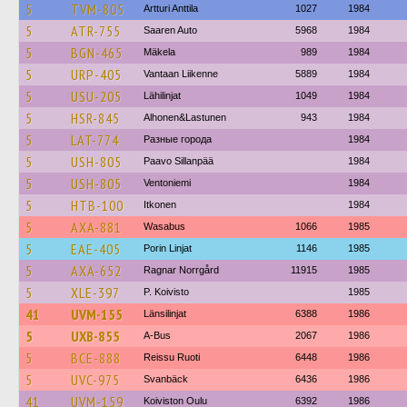
5
TVM-805
Artturi Anttila
1027
1984
5
ATR-755
Saaren Auto
5968
1984
5
BGN-465
Mäkela
989
1984
5
URP-405
Vantaan Liikenne
5889
1984
5
USU-205
Lähilinjat
1049
1984
5
HSR-845
Alhonen&Lastunen
943
1984
5
LAT-774
Разные города
1984
5
USH-805
Paavo Sillanpää
1984
5
USH-805
Ventoniemi
1984
5
HTB-100
Itkonen
1984
5
AXA-881
Wasabus
1066
1985
5
EAE-405
Porin Linjat
1146
1985
5
AXA-652
Ragnar Norrgård
11915
1985
5
XLE-397
P. Koivisto
1985
41
UVM-155
Länsilinjat
6388
1986
5
UXB-855
A-Bus
2067
1986
5
BCE-888
Reissu Ruoti
6448
1986
5
UVC-975
Svanbäck
6436
1986
41
UVM-159
Koiviston Oulu
6392
1986