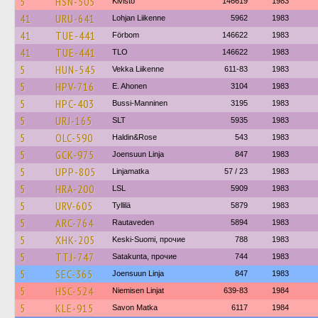
5
HSN-505
Kivistö
146619
1983
41
URU-641
Lohjan Liikenne
5962
1983
41
TUE-441
Förbom
146622
1983
41
TUE-441
TLO
146622
1983
5
HUN-545
Vekka Liikenne
611-83
1983
5
HPV-716
E. Ahonen
3104
1983
5
HPC-403
Bussi-Manninen
3195
1983
5
URJ-165
SLT
5935
1983
5
OLC-590
Haldin&Rose
543
1983
5
GCK-975
Joensuun Linja
847
1983
5
UPP-805
Linjamatka
57 / 23
1983
5
HRA-200
LSL
5909
1983
5
URV-605
Tyllilä
5879
1983
5
ARC-764
Rautaveden
5894
1983
5
XHK-205
Keski-Suomi, прочие
788
1983
5
TTJ-747
Satakunta, прочие
744
1983
5
SEC-365
Joensuun Linja
847
1983
5
HSC-524
Niemisen Linjat
639-83
1984
5
KLE-915
Savon Matka
6117
1984