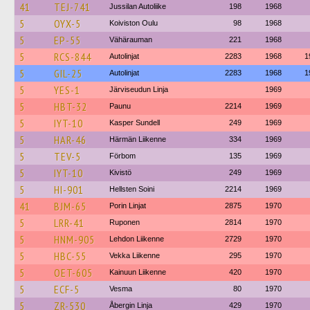
41
TEJ-741
Jussilan Autoliike
198
1968
5
OYX-5
Koiviston Oulu
98
1968
5
EP-55
Vähärauman
221
1968
5
RCS-844
Autolinjat
2283
1968
1
5
GIL-25
Autolinjat
2283
1968
1
5
YES-1
Järviseudun Linja
1969
5
HBT-32
Paunu
2214
1969
5
IYT-10
Kasper Sundell
249
1969
5
HAR-46
Härmän Liikenne
334
1969
5
TEV-5
Förbom
135
1969
5
IYT-10
Kivistö
249
1969
5
HI-901
Hellsten Soini
2214
1969
41
BJM-65
Porin Linjat
2875
1970
5
LRR-41
Ruponen
2814
1970
5
HNM-905
Lehdon Liikenne
2729
1970
5
HBC-55
Vekka Liikenne
295
1970
5
OET-605
Kainuun Liikenne
420
1970
5
ECF-5
Vesma
80
1970
5
ZR-530
Åbergin Linja
429
1970