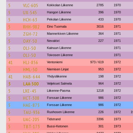
5
VLC-605
Kokkolan Liikenne
2785
1970
5
UX-545
Hangon Liikenne
396
1970
5
HCH-63
Pekolan Liikenne
433
1970
5
RHH-982
Eino Tuomala
3016
1971
5
ZGH-72
Mannerkiven Liikenne
364
1971
5
OAY-50
Nevakivi
227
1971
5
OLI-50
Kainuun Liikenne
1971
5
OLI-50
Toivosen Liikenne
1971
41
HLJ-856
Ventoniemi
973 / 619
1972
5
HML-50
Niemisen Linjat
953
1972
41
HAB-644
Yhdysliikenne
198
1972
5
LAA-300
Veljekset Salmela
964
1972
5
LXE-45
Liikenne-Pasma
1218
1972
5
HCT-308
Forssan Liikenne
986
1972
5
HAE-875
Forssan Liikenne
986
1972
5
TAU-936
Ruohosen Liikenne
226
1972
1
5
UAC-205
Tidstrand
3396
1973
5
TBT-173
Bussi-Ketonen
301
1973