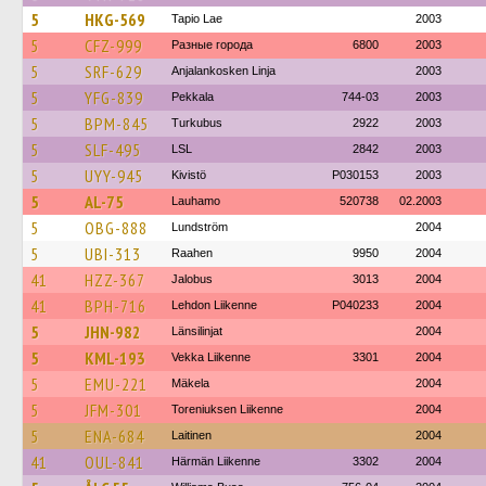
5
HKG-569
Tapio Lae
2003
5
CFZ-999
Разные города
6800
2003
5
SRF-629
Anjalankosken Linja
2003
5
YFG-839
Pekkala
744-03
2003
5
BPM-845
Turkubus
2922
2003
5
SLF-495
LSL
2842
2003
5
UYY-945
Kivistö
P030153
2003
5
AL-75
Lauhamo
520738
02.2003
5
OBG-888
Lundström
2004
5
UBI-313
Raahen
9950
2004
41
HZZ-367
Jalobus
3013
2004
41
BPH-716
Lehdon Liikenne
P040233
2004
5
JHN-982
Länsilinjat
2004
5
KML-193
Vekka Liikenne
3301
2004
5
EMU-221
Mäkela
2004
5
JFM-301
Toreniuksen Liikenne
2004
5
ENA-684
Laitinen
2004
41
OUL-841
Härmän Liikenne
3302
2004