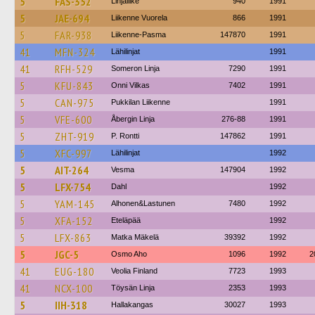
5
FAS-352
Linjaliike
940
1991
5
JAE-694
Liikenne Vuorela
866
1991
5
FAR-938
Liikenne-Pasma
147870
1991
41
MFN-324
Lähilinjat
1991
41
RFH-529
Someron Linja
7290
1991
5
KFU-843
Onni Vilkas
7402
1991
5
CAN-975
Pukkilan Liikenne
1991
5
VFE-600
Åbergin Linja
276-88
1991
5
ZHT-919
P. Rontti
147862
1991
5
XFC-997
Lähilinjat
1992
5
AIT-264
Vesma
147904
1992
5
LFX-754
Dahl
1992
5
YAM-145
Alhonen&Lastunen
7480
1992
5
XFA-152
Eteläpää
1992
5
LFX-863
Matka Mäkelä
39392
1992
5
JGC-5
Osmo Aho
1096
1992
2
41
EUG-180
Veolia Finland
7723
1993
41
NCX-100
Töysän Linja
2353
1993
5
IIH-318
Hallakangas
30027
1993