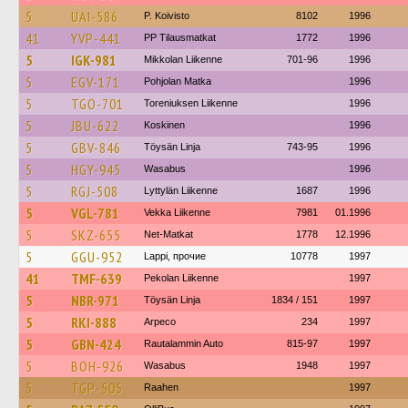
5
UAI-586
P. Koivisto
8102
1996
41
YVP-441
PP Tilausmatkat
1772
1996
5
IGK-981
Mikkolan Liikenne
701-96
1996
5
EGV-171
Pohjolan Matka
1996
5
TGO-701
Toreniuksen Liikenne
1996
5
JBU-622
Koskinen
1996
5
GBV-846
Töysän Linja
743-95
1996
5
HGY-945
Wasabus
1996
5
RGJ-508
Lyttylän Liikenne
1687
1996
5
VGL-781
Vekka Liikenne
7981
01.1996
5
SKZ-655
Net-Matkat
1778
12.1996
5
GGU-952
Lappi, прочие
10778
1997
41
TMF-639
Pekolan Liikenne
1997
5
NBR-971
Töysän Linja
1834 / 151
1997
5
RKI-888
Arpeco
234
1997
5
GBN-424
Rautalammin Auto
815-97
1997
5
BOH-926
Wasabus
1948
1997
5
TGP-505
Raahen
1997