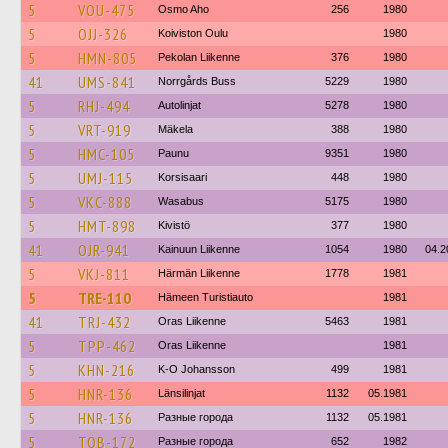
5
VOU-475
Osmo Aho
256
1980
5
OJJ-326
Koiviston Oulu
1980
5
HMN-805
Pekolan Liikenne
376
1980
41
UMS-841
Norrgårds Buss
5229
1980
5
RHJ-494
Autolinjat
5278
1980
5
VRT-919
Mäkela
388
1980
5
HMC-105
Paunu
9351
1980
5
UMJ-115
Korsisaari
448
1980
5
VKC-888
Wasabus
5175
1980
5
HMT-898
Kivistö
377
1980
41
OJR-941
Kainuun Liikenne
1054
1980
04.2
5
VKJ-811
Härmän Liikenne
1778
1981
5
TRE-110
Hämeen Turistiauto
1981
41
TRJ-432
Oras Liikenne
5463
1981
5
TPP-462
Oras Liikenne
1981
5
KHN-216
K-O Johansson
499
1981
5
HNR-136
Länsilinjat
1132
05.1981
5
HNR-136
Разные города
1132
05.1981
5
TOB-172
Разные города
652
1982