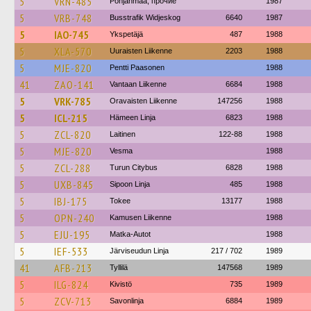
5
VRN-485
Pohjanmaa, прочие
1987
5
VRB-748
Busstrafik Widjeskog
6640
1987
5
IAO-745
Ykspetäjä
487
1988
5
XLA-570
Uuraisten Liikenne
2203
1988
5
MJE-820
Pentti Paasonen
1988
41
ZAO-141
Vantaan Liikenne
6684
1988
5
VRK-785
Oravaisten Liikenne
147256
1988
5
ICL-215
Hämeen Linja
6823
1988
5
ZCL-820
Laitinen
122-88
1988
5
MJE-820
Vesma
1988
5
ZCL-288
Turun Citybus
6828
1988
5
UXB-845
Sipoon Linja
485
1988
5
IBJ-175
Tokee
13177
1988
5
OPN-240
Kamusen Liikenne
1988
5
EJU-195
Matka-Autot
1988
5
IEF-533
Järviseudun Linja
217 / 702
1989
41
AFB-213
Tyllilä
147568
1989
5
ILG-824
Kivistö
735
1989
5
ZCV-713
Savonlinja
6884
1989