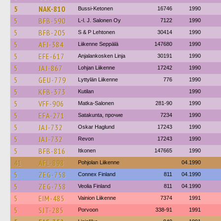
5
NAK-810
Bussi-Ketonen
16746
1990
5
BFB-590
L-l. J. Salonen Oy
7122
1990
5
BFB-205
S & P Lehtonen
30414
1990
5
AFJ-384
Liikenne Seppälä
147680
1990
5
EFE-617
Anjalankosken Linja
30191
1990
5
JAJ-867
Lohjan Liikenne
17242
1990
5
GEU-779
Lyttylän Liikenne
776
1990
5
KFB-373
Kutilan
1990
5
VFF-906
Matka-Salonen
281-90
1990
5
EFA-271
Satakunta, прочие
7234
1990
5
JAJ-732
Oskar Haglund
17243
1990
5
JAJ-732
Revon
17243
1990
5
BFB-816
Itkonen
147665
1990
41
AFL-898
Pohjolan Liikenne
04.1990
5
ZEG-758
Connex Finland
811
04.1990
5
ZEG-758
Veolia Finland
811
04.1990
5
EIM-485
Vainion Liikenne
7374
1991
5
SJT-285
Porvoon
338-91
1991