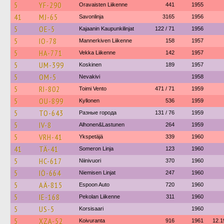
5
YF-290
Oravaisten Liikenne
441
1955
41
MJ-65
Savonlinja
3165
1956
5
OE-5
Kajaanin Kaupunkilinjat
122 / 71
1956
5
IO-78
Mannerkiven Liikenne
158
1957
5
HA-771
Vekka Liikenne
142
1957
5
UM-399
Koskinen
189
1957
5
OM-5
Nevakivi
1958
5
RI-802
Toimi Vento
471 / 71
1959
5
OU-899
Kyllonen
536
1959
5
TO-643
Разные города
131 / 76
1959
5
IV-8
Alhonen&Lastunen
264
1959
5
VRH-41
Ykspetäjä
339
1960
41
TÄ-41
Someron Linja
123
1960
5
HC-617
Niinivuori
370
1960
5
IÖ-664
Niemisen Linjat
247
1960
5
AÄ-815
Espoon Auto
720
1960
5
IE-168
Pekolan Liikenne
311
1960
5
US-5
Korsisaari
1960
5
XZA-52
Koivuranta
916
1961
12.1