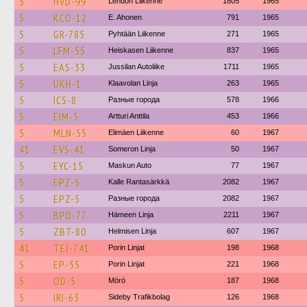
5
HVD-99
Lehdon Liikenne
1805
1965
5
KCO-12
E. Ahonen
791
1965
5
GR-785
Pyhtään Liikenne
271
1965
5
LFM-55
Heiskasen Liikenne
837
1965
5
EAS-33
Jussilan Autoliike
1711
1965
5
UKH-1
Klaavolan Linja
263
1965
5
ICS-8
Разные города
578
1966
5
EIM-5
Artturi Anttila
453
1966
5
MLN-55
Elimäen Liikenne
60
1967
41
EVS-41
Someron Linja
50
1967
5
EYC-15
Maskun Auto
77
1967
5
EPZ-5
Kalle Rantasärkkä
2082
1967
5
EPZ-5
Разные города
2082
1967
5
BPD-77
Hämeen Linja
2211
1967
5
ZBT-80
Helmisen Linja
607
1967
41
TEJ-741
Porin Linjat
198
1968
5
EP-55
Porin Linjat
221
1968
5
OD-5
Mörö
187
1968
5
IRI-63
Sideby Trafikbolag
126
1968