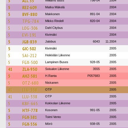
5
ÅLC 55
Williams Buss
756-04
2004
5
REZ-609
Matka Mäkelä
2004
5
BVF-880
Makkonen
891-04
2004
5
TPG-784
Mikko Rindell
820-04
2004
5
LOG-306
Dahl Citybus
2004
5
EVI-191
Kivimäki
2004
5
JGB-839
Jalobus
6043
11.2004
5
GIC-502
Kivimäki
2005
5
SAI-212
Heikkilän Liikenne
2005
5
FGX-500
Lampinen Buses
928-05
2005
41
ZLA-950
Soisalon Liikenne
3555
2005
5
AHZ-581
H.Ranta
P057683
2005
5
OTZ-680
Niskanen
2005
41
LLU-338
OTP
2005
41
LLU-338
OTP
2005
5
KBF-665
Kokkolan Liikenne
2005
5
HTF-778
Kosonen
991-05
2005
5
FGX-381
Toimi Vento
2005
5
FGX-556
Mörö
938-05
2005