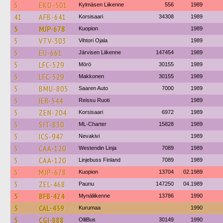
5
EKO-501
Kylmäsen Liikenne
556
1989
41
AFB-641
Korsisaari
34308
1989
5
MJP-678
Kuopion
1989
5
VTV-303
Vihtori Ojala
1989
5
EIJ-661
Järvisen Liikenne
147454
1989
5
LFC-529
Mörö
30155
1989
5
LFC-529
Makkonen
30155
1989
5
BMU-805
Saaren Auto
7000
1989
5
IER-544
Reissu Ruoti
1989
5
ZEN-204
Korsisaari
6972
1989
5
SJT-830
ML-Charter
15828
1989
5
ICS-947
Nevakivi
1989
5
CAA-120
Westendin Linja
7089
1989
5
CAA-120
Linjebuss Finland
7089
1989
5
MJP-678
Kuopion
13704
02.1989
5
ZEL-468
Paunu
147250
04.1989
5
BFB-424
Mynäliikenne
13786
1990
5
CAL-439
Kurumaa
1990
5
CGI-888
OlliBus
30149
1990