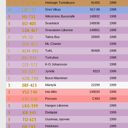
5
TYU-499
Helsingin Turistibussi
91450
1998
41
LIB-732
Onni Vilkas
917-98
1998
5
HIJ-711
Wikströms Busstrafik
148832
1998
5
ECI-405
Svanbäck
148936
1998
5
CGK-417
Oravaisten Liikenne
148801
1998
5
VV-70
Talma Bus
26905
1998
5
OIO-417
ML-Charter
1998
5
NCM-992
TuKL
90468
1998
5
RKI-845
Turkubus
1998
5
CCE-572
K-O Johansson
1998
5
VIJ-327
Jyrkilä
8323
1998
5
HZK-799
Bussi-Manninen
1998
5
ERF-425
Mäntylä
22299
1999
5
VSZ-740
Into Alén
149034
1999
5
KRS-646
Porvoon
C493
1999
5
LKG-599
Hangon Liikenne
1999
5
XIB-945
Eteläpää
1999
5
TIZ-625
Uusimaa, прочие
1999
5
HJI-765
Hokkinen
1999