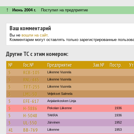
↑
Июнь 2004 г.
Поступил на предприятие
Ваш комментарий
Вы не
вошли на сайт
.
Комментарии могут оставлять только зарегистрированные пользов
Другие ТС с этим номером:
№
Гос.№
Предприятие
Зав.№
Постр.
Ут
5
RCB-105
Liikenne Vuorela
5
RNL-445
Liikenne Vuorela
5
TFT-255
Liikenne Vuorela
5
LML-50
Veljekset Salmela
5
EFE-617
Anjalankosken Linja
5
H-3886
Pekolan Liikenne
1936
5
H-5048
TAKRA
1936
5
UL-550
Järvinen
1952
41
BB-769
Liikenne
1953