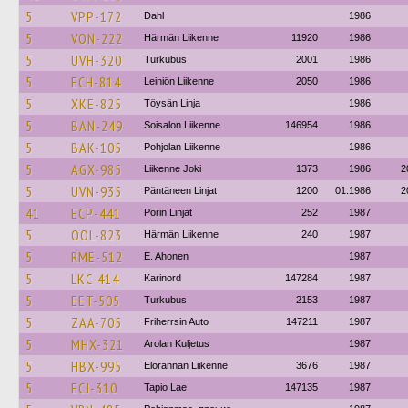
5
VPP-172
Dahl
1986
5
VON-222
Härmän Liikenne
11920
1986
5
UVH-320
Turkubus
2001
1986
5
ECH-814
Leiniön Liikenne
2050
1986
5
XKE-825
Töysän Linja
1986
5
BAN-249
Soisalon Liikenne
146954
1986
5
BAK-105
Pohjolan Liikenne
1986
5
AGX-985
Liikenne Joki
1373
1986
2
5
UVN-935
Päntäneen Linjat
1200
01.1986
2
41
ECP-441
Porin Linjat
252
1987
5
OOL-823
Härmän Liikenne
240
1987
5
RME-512
E. Ahonen
1987
5
LKC-414
Karinord
147284
1987
5
EET-505
Turkubus
2153
1987
5
ZAA-705
Friherrsin Auto
147211
1987
5
MHX-321
Arolan Kuljetus
1987
5
HBX-995
Elorannan Liikenne
3676
1987
5
ECJ-310
Tapio Lae
147135
1987