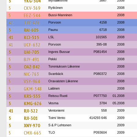
5
YKG-504
Mynäliikenne
3867
2008
5
CKV-369
Rytkönen
2008
5
EEZ-544
Bussi-Manninen
2008
41
TJY-426
Porvoon
4158
2008
5
RAI-605
Paunu
6718
2008
41
KCI-515
LSL
101565
2008
41
UCF-632
Porvoon
395-08
2008
5
UAI-705
Ingves Bussar
P081454
2008
5
BJY-491
Pekki
2008
5
OAZ-842
Toreniuksen Liikenne
2008
5
NIC-763
Svanbäck
P080372
2008
5
VSY-964
Oravaisten Liikenne
2008
5
GKM-348
Laitinen
2008
5
KRS-555
Reissu Ruoti
P077750
01.2008
5
KMG-626
Vesma
3784
05.2008
41
RJI-322
Ventoniemi
558
2009
5
RJI-301
Toimi Vento
414293 646
2009
5
XNY-970
S & P Lehtonen
2009
5
CMX-665
TLO
P093604
2009