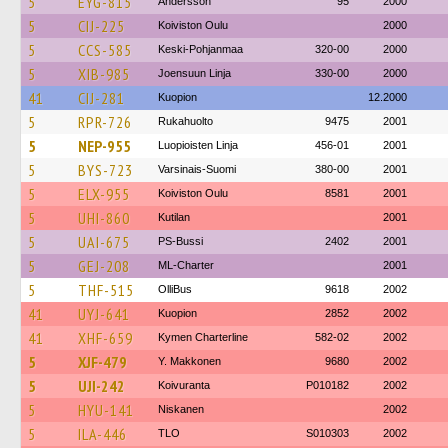
5
EYG-815
Andersson
95
2000
5
CIJ-225
Koiviston Oulu
2000
5
CCS-585
Keski-Pohjanmaa
320-00
2000
5
XIB-985
Joensuun Linja
330-00
2000
41
CIJ-281
Kuopion
12.2000
5
RPR-726
Rukahuolto
9475
2001
5
NEP-955
Luopioisten Linja
456-01
2001
5
BYS-723
Varsinais-Suomi
380-00
2001
5
ELX-955
Koiviston Oulu
8581
2001
5
UHI-860
Kutilan
2001
5
UAI-675
PS-Bussi
2402
2001
5
GEJ-208
ML-Charter
2001
5
THF-515
OlliBus
9618
2002
41
UYJ-641
Kuopion
2852
2002
41
XHF-659
Kymen Charterline
582-02
2002
5
XJF-479
Y. Makkonen
9680
2002
5
UJI-242
Koivuranta
P010182
2002
5
HYU-141
Niskanen
2002
5
ILA-446
TLO
S010303
2002