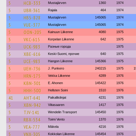
5
HCB-333
Mustajärven
1360
1974
5
UBR-361
Rajala
464
1974
5
HBS-828
Mustajärven
145065
1974
5
VUE-377
Mustajärven
145065
1974
5
OON-205
Kainuun Liikenne
4080
1975
5
VKC-615
Korpelan Liikenne
642
1975
5
UCK-983
Разные города
1975
5
XBE-616
Keski-Suomi, прочие
640
1975
5
UCE-983
Hangon Liikenne
145366
1975
5
UEH-736
J. Punkero
240215
1975
1
5
HRN-175
Vekka Liikenne
4289
1976
5
KBN-301
E. Ahonen
145422
1976
5
HHH-500
Hellsten Soini
1510
1976
41
AHT-641
Paikallislinjat
4231
1976
5
XBN-942
Viitasaaren
1417
1976
5
TJV-141
Wendelin Transport
145450
1976
5
RBX-534
Toimi Vento
1370
1976
5
VEA-777
Mäkela
4216
1976
5
VNX-305
Kokkolan Liikenne
145454
1976