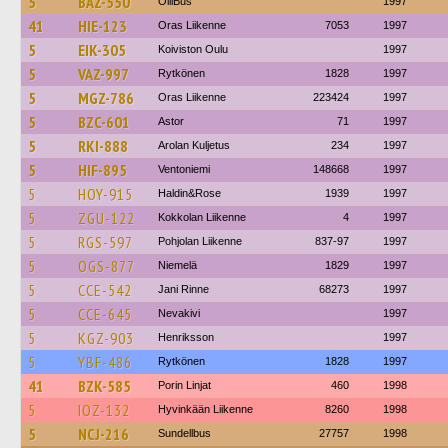
5
BAZ-550
OlliBus
1997
41
HIE-123
Oras Liikenne
7053
1997
5
EIK-305
Koiviston Oulu
1997
5
VAZ-997
Rytkönen
1828
1997
5
MGZ-786
Oras Liikenne
223424
1997
5
BZC-601
Astor
71
1997
5
RKI-888
Arolan Kuljetus
234
1997
5
HIF-895
Ventoniemi
148668
1997
5
HOY-915
Haldin&Rose
1939
1997
5
ZGU-122
Kokkolan Liikenne
4
1997
5
RGS-597
Pohjolan Liikenne
837-97
1997
5
OGS-877
Niemelä
1829
1997
5
CCE-542
Jani Rinne
68273
1997
5
CCE-645
Nevakivi
1997
5
KGZ-903
Henriksson
1997
5
YBF-486
Rytkönen
1828
1997
41
BZK-585
Porin Linjat
460
1998
5
IOZ-132
Hyvinkään Liikenne
8260
1998
5
NCJ-216
Sundellbus
27757
1998