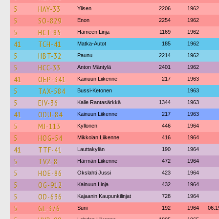
5
HAY-33
Ylisen
2206
1962
5
SO-829
Enon
2254
1962
5
HCT-85
Hämeen Linja
1169
1962
41
TCH-41
Matka-Autot
185
1962
5
HBT-32
Paunu
2214
1962
5
HCC-33
Anton Mäntylä
2401
1962
41
OEP-341
Kainuun Liikenne
217
1963
5
TAX-584
Bussi-Ketonen
1963
5
EIV-36
Kalle Rantasärkkä
1344
1963
41
ODU-84
Kainuun Liikenne
217
1963
5
MJ-113
Kyllonen
446
1964
5
HOG-54
Mikkolan Liikenne
416
1964
41
TTF-41
Lauttakylän
190
1964
5
TVZ-8
Härmän Liikenne
472
1964
5
HOE-86
Okslahti Jussi
423
1964
5
OG-912
Kainuun Linja
432
1964
5
OD-636
Kajaanin Kaupunkilinjat
728
1964
5
GL-376
Suni
192
1964
06.1