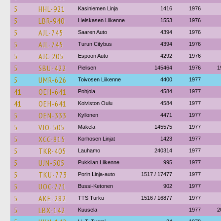
5
HHL-921
Kasiniemen Linja
1416
1976
5
LBR-940
Heiskasen Liikenne
1553
1976
5
AJL-745
Saaren Auto
4394
1976
5
AJL-745
Turun Citybus
4394
1976
5
AJC-205
Espoon Auto
4292
1976
5
SBU-422
Pielisen
145464
1976
1
5
UMR-626
Toivosen Liikenne
4400
1977
41
OEH-641
Pohjola
4584
1977
41
OEH-641
Koiviston Oulu
4584
1977
5
OEN-333
Kyllonen
4471
1977
5
VJO-505
Mäkela
145575
1977
5
XCC-815
Korhosen Linjat
1423
1977
5
TKR-405
Lauhamo
240314
1977
5
UJN-505
Pukkilan Liikenne
995
1977
5
TKU-773
Porin Linja-auto
1517 / 17477
1977
5
UOC-771
Bussi-Ketonen
902
1977
5
AKE-282
TTS Turku
1516 / 16877
1977
5
LBX-142
Kuusela
1977
2