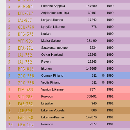
5
AFJ-384
Liikenne Seppälä
147680
1990
5
EFE-617
Anjalankosken Linja
30191
1990
5
JAJ-867
Lohjan Liikenne
17242
1990
5
GEU-779
Lyttylän Liikenne
776
1990
5
KFB-373
Kutilan
1990
5
VFF-906
Matka-Salonen
281-90
1990
5
EFA-271
Satakunta, прочие
7234
1990
5
JAJ-732
Oskar Haglund
17243
1990
5
JAJ-732
Revon
17243
1990
5
BFB-816
Itkonen
147665
1990
5
ZEG-758
Connex Finland
811
04.1990
5
ZEG-758
Veolia Finland
811
04.1990
5
EIM-485
Vainion Liikenne
7374
1991
5
SJT-285
Porvoon
338-91
1991
5
FAS-352
Linjaliike
940
1991
5
JAE-694
Liikenne Vuorela
866
1991
5
FAR-938
Liikenne-Pasma
147870
1991
24
CBA-102
Porvoon
7377
1991