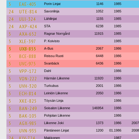
5
EAE-405
Porin Linjat
1146
1985
24
UTE-814
Savonlinja
1052
1985
24
UUJ-324
Lähilinjat
1155
1985
24
AXP-424
STA
6238
1985
5
AXA-652
Ragnar Norrgård
11915
1985
5
XLE-397
P. Koivisto
1985
5
UXB-855
A-Bus
2067
1986
5
BCE-888
Reissu Ruoti
6448
1986
5
UVC-975
Svanbäck
6436
1986
5
VPP-172
Dahl
1986
5
VON-222
Härmän Liikenne
11920
1986
5
UVH-320
Turkubus
2001
1986
5
ECH-814
Leiniön Liikenne
2050
1986
5
XKE-825
Töysän Linja
1986
5
BAN-249
Soisalon Liikenne
146954
1986
5
BAK-105
Pohjolan Liikenne
1986
5
AGX-985
Liikenne Joki
1373
1986
2007
5
UVN-935
Päntäneen Linjat
1200
01.1986
2008
24
KJV-724
Makkonen
1987