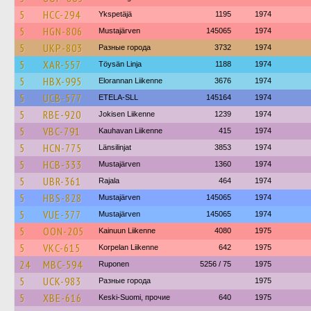
5
HCC-294
Ykspetäjä
1195
1974
5
HGN-806
Mustajärven
145065
1974
5
UKP-803
Разные города
3732
1974
5
XAR-557
Töysän Linja
1188
1974
5
HBX-995
Elorannan Liikenne
3676
1974
5
UCB-577
ETELA-SLL
145164
1974
5
RBE-920
Jokisen Liikenne
1239
1974
5
VBC-791
Kauhavan Liikenne
415
1974
5
HCN-775
Länsilinjat
3853
1974
5
HCB-333
Mustajärven
1360
1974
5
UBR-361
Rajala
464
1974
5
HBS-828
Mustajärven
145065
1974
5
VUE-377
Mustajärven
145065
1974
5
OON-205
Kainuun Liikenne
4080
1975
5
VKC-615
Korpelan Liikenne
642
1975
24
MBC-594
Ruponen
5256 / 75
1975
5
UCK-983
Разные города
1975
5
XBE-616
Keski-Suomi, прочие
640
1975