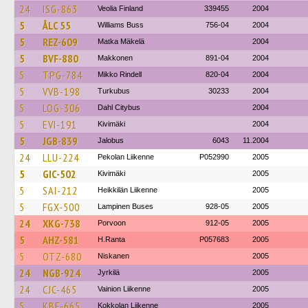
24
ISG-863
Veolia Finland
339455
2004
5
ÅLC 55
Williams Buss
756-04
2004
5
REZ-609
Matka Mäkelä
2004
5
BVF-880
Makkonen
891-04
2004
5
TPG-784
Mikko Rindell
820-04
2004
5
VVB-198
Turkubus
30233
2004
5
LOG-306
Dahl Citybus
2004
5
EVI-191
Kivimäki
2004
5
JGB-839
Jalobus
6043
11.2004
24
LLU-224
Pekolan Liikenne
P052990
2005
5
GIC-502
Kivimäki
2005
5
SAI-212
Heikkilän Liikenne
2005
5
FGX-500
Lampinen Buses
928-05
2005
24
XKG-738
Porvoon
912-05
2005
5
AHZ-581
H.Ranta
P057683
2005
5
OTZ-680
Niskanen
2005
24
NGB-924
Jyrkilä
2005
24
CJC-465
Vainion Liikenne
2005
5
KBF-665
Kokkolan Liikenne
2005