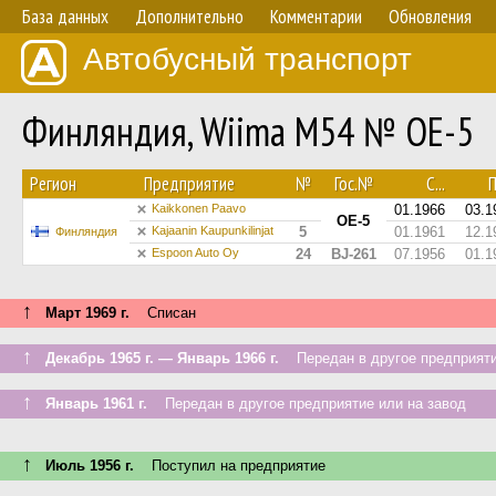
База данных
Дополнительно
Комментарии
Обновления
Автобусный транспорт
Финляндия, Wiima M54 № OE-5
Регион
Предприятие
№
Гос.№
С...
П
Kaikkonen Paavo
01.1966
03.1
OE-5
Kajaanin Kaupunkilinjat
5
01.1961
12.1
Финляндия
Espoon Auto Oy
24
BJ-261
07.1956
01.1
↑
Март 1969 г.
Списан
↑
Декабрь 1965 г. — Январь 1966 г.
Передан в другое предприяти
↑
Январь 1961 г.
Передан в другое предприятие или на завод
↑
Июль 1956 г.
Поступил на предприятие