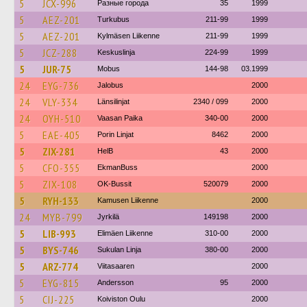
5
JCX-996
Разные города
35
1999
5
AEZ-201
Turkubus
211-99
1999
5
AEZ-201
Kylmäsen Liikenne
211-99
1999
5
JCZ-288
Keskuslinja
224-99
1999
5
JUR-75
Mobus
144-98
03.1999
24
EYG-736
Jalobus
2000
24
VLY-334
Länsilinjat
2340 / 099
2000
24
OYH-510
Vaasan Paika
340-00
2000
5
EAE-405
Porin Linjat
8462
2000
5
ZIX-281
HelB
43
2000
5
CFO-355
EkmanBuss
2000
5
ZIX-108
OK-Bussit
520079
2000
5
RYH-133
Kamusen Liikenne
2000
24
MYB-799
Jyrkilä
149198
2000
5
LIB-993
Elimäen Liikenne
310-00
2000
5
BYS-746
Sukulan Linja
380-00
2000
5
ARZ-774
Viitasaaren
2000
5
EYG-815
Andersson
95
2000
5
CIJ-225
Koiviston Oulu
2000