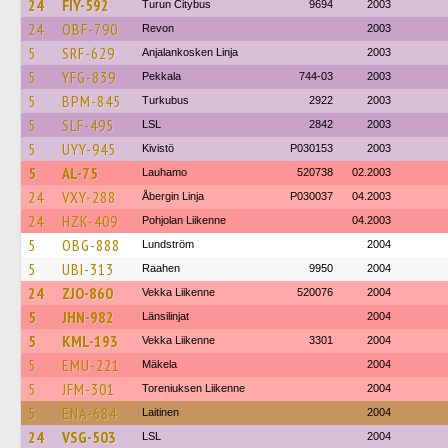
24
FIY-592
Turun Citybus
9694
2003
24
OBF-790
Revon
2003
5
SRF-629
Anjalankosken Linja
2003
5
YFG-839
Pekkala
744-03
2003
5
BPM-845
Turkubus
2922
2003
5
SLF-495
LSL
2842
2003
5
UYY-945
Kivistö
P030153
2003
5
AL-75
Lauhamo
520738
02.2003
24
VXY-288
Åbergin Linja
P030037
04.2003
24
HZK-409
Pohjolan Liikenne
04.2003
5
OBG-888
Lundström
2004
5
UBI-313
Raahen
9950
2004
24
ZJO-860
Vekka Liikenne
520076
2004
5
JHN-982
Länsilinjat
2004
5
KML-193
Vekka Liikenne
3301
2004
5
EMU-221
Mäkela
2004
5
JFM-301
Toreniuksen Liikenne
2004
5
ENA-684
Laitinen
2004
24
VSG-503
LSL
2004