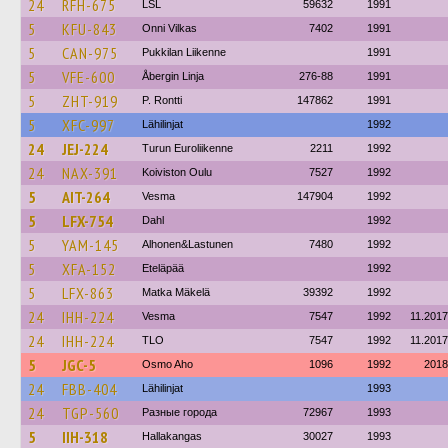
24
RFH-675
LSL
59632
1991
5
KFU-843
Onni Vilkas
7402
1991
5
CAN-975
Pukkilan Liikenne
1991
5
VFE-600
Åbergin Linja
276-88
1991
5
ZHT-919
P. Rontti
147862
1991
5
XFC-997
Lähilinjat
1992
24
JEJ-224
Turun Euroliikenne
2211
1992
24
NAX-391
Koiviston Oulu
7527
1992
5
AIT-264
Vesma
147904
1992
5
LFX-754
Dahl
1992
5
YAM-145
Alhonen&Lastunen
7480
1992
5
XFA-152
Eteläpää
1992
5
LFX-863
Matka Mäkelä
39392
1992
24
IHH-224
Vesma
7547
1992
11.2017
24
IHH-224
TLO
7547
1992
11.2017
5
JGC-5
Osmo Aho
1096
1992
2018
24
FBB-404
Lähilinjat
1993
24
TGP-560
Разные города
72967
1993
5
IIH-318
Hallakangas
30027
1993