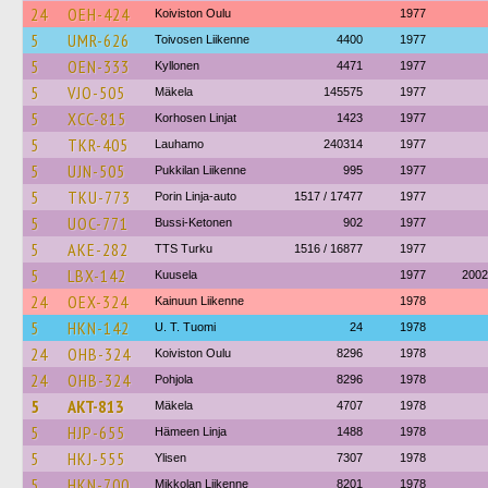
24
OEH-424
Koiviston Oulu
1977
5
UMR-626
Toivosen Liikenne
4400
1977
5
OEN-333
Kyllonen
4471
1977
5
VJO-505
Mäkela
145575
1977
5
XCC-815
Korhosen Linjat
1423
1977
5
TKR-405
Lauhamo
240314
1977
5
UJN-505
Pukkilan Liikenne
995
1977
5
TKU-773
Porin Linja-auto
1517 / 17477
1977
5
UOC-771
Bussi-Ketonen
902
1977
5
AKE-282
TTS Turku
1516 / 16877
1977
5
LBX-142
Kuusela
1977
2002
24
OEX-324
Kainuun Liikenne
1978
5
HKN-142
U. T. Tuomi
24
1978
24
OHB-324
Koiviston Oulu
8296
1978
24
OHB-324
Pohjola
8296
1978
5
AKT-813
Mäkela
4707
1978
5
HJP-655
Hämeen Linja
1488
1978
5
HKJ-555
Ylisen
7307
1978
5
HKN-700
Mikkolan Liikenne
8201
1978