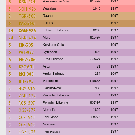
5
GBN-424
Rautalammin Auto
815-97
1997
5
BOH-926
Wasabus
1948
1997
5
TGP-505
Raahen
1997
5
BAZ-550
OlliBus
1997
24
XGM-986
Lehtosen Liikenne
8203
1997
24
GBN-424
Mörö
815-97
1997
5
EIK-305
Koiviston Oulu
1997
5
VAZ-997
Rytkönen
1828
1997
5
MGZ-786
Oras Liikenne
223424
1997
5
BZC-601
Astor
71
1997
5
RKI-888
Arolan Kuljetus
234
1997
5
HIF-895
Ventoniemi
148668
1997
5
HOY-915
Haldin&Rose
1939
1997
5
ZGU-122
Kokkolan Liikenne
4
1997
5
RGS-597
Pohjolan Liikenne
837-97
1997
5
OGS-877
Niemelä
1829
1997
5
CCE-542
Jani Rinne
68273
1997
5
CCE-645
Nevakivi
1997
5
KGZ-903
Henriksson
1997