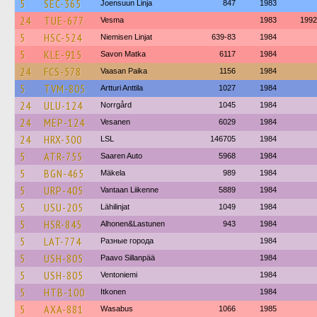
5
SEC-365
Joensuun Linja
847
1983
24
TUE-677
Vesma
1983
1992
5
HSC-524
Niemisen Linjat
639-83
1984
5
KLE-915
Savon Matka
6117
1984
24
FCS-578
Vaasan Paika
1156
1984
5
TVM-805
Artturi Anttila
1027
1984
24
ULU-124
Norrgård
1045
1984
24
MEP-124
Vesanen
6029
1984
24
HRX-300
LSL
146705
1984
5
ATR-755
Saaren Auto
5968
1984
5
BGN-465
Mäkela
989
1984
5
URP-405
Vantaan Liikenne
5889
1984
5
USU-205
Lähilinjat
1049
1984
5
HSR-845
Alhonen&Lastunen
943
1984
5
LAT-774
Разные города
1984
5
USH-805
Paavo Sillanpää
1984
5
USH-805
Ventoniemi
1984
5
HTB-100
Itkonen
1984
5
AXA-881
Wasabus
1066
1985