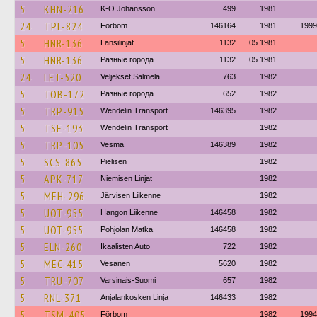
5
KHN-216
K-O Johansson
499
1981
24
TPL-824
Förbom
146164
1981
1999
5
HNR-136
Länsilinjat
1132
05.1981
5
HNR-136
Разные города
1132
05.1981
24
LET-520
Veljekset Salmela
763
1982
5
TOB-172
Разные города
652
1982
5
TRP-915
Wendelin Transport
146395
1982
5
TSE-193
Wendelin Transport
1982
5
TRP-105
Vesma
146389
1982
5
SCS-865
Pielisen
1982
5
APK-717
Niemisen Linjat
1982
5
MEH-296
Järvisen Liikenne
1982
5
UOT-955
Hangon Liikenne
146458
1982
5
UOT-955
Pohjolan Matka
146458
1982
5
ELN-260
Ikaalisten Auto
722
1982
5
MEC-415
Vesanen
5620
1982
5
TRU-707
Varsinais-Suomi
657
1982
5
RNL-371
Anjalankosken Linja
146433
1982
5
TSM-405
Förbom
1982
1994