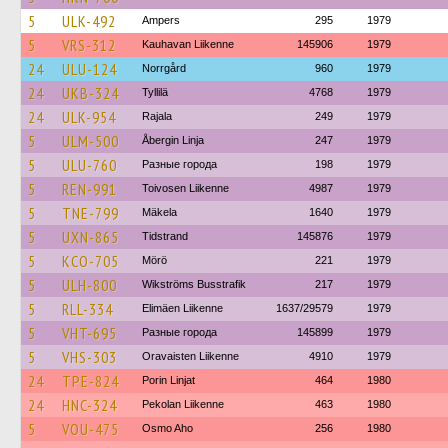
5
ULK-492
Ampers
295
1979
5
VRS-312
Kauhavan Liikenne
145906
1979
24
ULU-124
Norrgård
960
1979
24
UKB-324
Tyllilä
4768
1979
24
ULK-954
Rajala
249
1979
5
ULM-500
Åbergin Linja
247
1979
5
ULU-760
Разные города
198
1979
5
REN-991
Toivosen Liikenne
4987
1979
5
TNE-799
Mäkela
1640
1979
5
UXN-865
Tidstrand
145876
1979
5
KCO-705
Mörö
221
1979
5
ULH-800
Wikströms Busstrafik
217
1979
5
RLL-334
Elimäen Liikenne
1637/29579
1979
5
VHT-695
Разные города
145899
1979
5
VHS-303
Oravaisten Liikenne
4910
1979
24
TPE-824
Porin Linjat
464
1980
24
HNC-324
Pekolan Liikenne
463
1980
5
VOU-475
Osmo Aho
256
1980