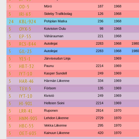
5
OD-5
Mörö
187
1968
5
IRI-63
Sideby Trafikbolag
126
1968
24
KBL-924
Pohjolan Matka
236
1968
5
OYX-5
Koiviston Oulu
98
1968
5
EP-55
Vähärauman
221
1968
5
RCS-844
Autolinjat
2283
1968
1980
5
GIL-25
Autolinjat
2283
1968
1980
5
YES-1
Järviseudun Linja
1969
5
HBT-32
Paunu
2214
1969
5
IYT-10
Kasper Sundell
249
1969
5
HAR-46
Härmän Liikenne
334
1969
5
TEV-5
Förbom
135
1969
5
IYT-10
Kivistö
249
1969
5
HI-901
Hellsten Soini
2214
1969
5
LRR-41
Ruponen
2814
1970
5
HNM-905
Lehdon Liikenne
2729
1970
5
HBC-55
Vekka Liikenne
295
1970
5
OET-605
Kainuun Liikenne
420
1970