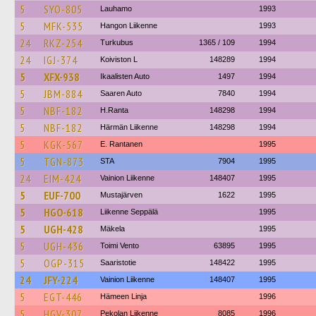
5
SYO-805
Lauhamo
1993
5
MFK-535
Hangon Liikenne
1993
24
RKZ-254
Turkubus
1365 / 109
1994
24
IGJ-374
Koiviston L
148289
1994
5
XFX-938
Ikaalisten Auto
1497
1994
5
JBM-884
Saaren Auto
7840
1994
5
NBF-182
H.Ranta
148298
1994
5
NBF-182
Härmän Liikenne
148298
1994
5
KGK-567
E. Rantanen
1995
5
TGN-873
STA
7904
1995
24
EIM-424
Vainion Liikenne
148407
1995
5
EUF-700
Mustajärven
1622
1995
5
HGO-618
Liikenne Seppälä
1995
5
UGH-428
Mäkela
1995
5
UGH-436
Toimi Vento
63895
1995
5
OGP-315
Saaristotie
148422
1995
24
JFY-224
Vainion Liikenne
148407
1995
5
EGT-446
Hämeen Linja
1996
5
HGV-307
Pekolan Liikenne
8085
1996