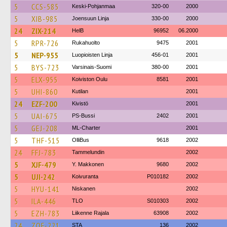
5
CCS-585
Keski-Pohjanmaa
320-00
2000
5
XIB-985
Joensuun Linja
330-00
2000
24
ZIX-214
HelB
96952
06.2000
5
RPR-726
Rukahuolto
9475
2001
5
NEP-955
Luopioisten Linja
456-01
2001
5
BYS-723
Varsinais-Suomi
380-00
2001
5
ELX-955
Koiviston Oulu
8581
2001
5
UHI-860
Kutilan
2001
24
EZF-200
Kivistö
2001
5
UAI-675
PS-Bussi
2402
2001
5
GEJ-208
ML-Charter
2001
5
THF-515
OlliBus
9618
2002
24
FFJ-783
Tammelundin
2002
5
XJF-479
Y. Makkonen
9680
2002
5
UJI-242
Koivuranta
P010182
2002
5
HYU-141
Niskanen
2002
5
ILA-446
TLO
S010303
2002
5
EZH-783
Liikenne Rajala
63908
2002
24
ZOF-221
STA
136
2002