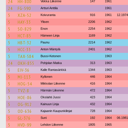
24
HH-800
Vekka Liikenne
147
1961
24
FG-590
Artturi Anttila
1961
5
XZA-52
Koivuranta
916
1961
12.1974
5
HAY-33
Ylisen
2206
1962
5
SO-829
Enon
2254
1962
5
HCT-85
Hämeen Linja
1169
1962
5
HBT-32
Paunu
2214
1962
5
HCC-33
Anton Mäntylä
2401
1962
5
TAX-584
Bussi-Ketonen
1963
24
OKH-855
Pohjolan Matka
313
1963
5
EIV-36
Kalle Rantasärkkä
1344
1963
5
MJ-113
Kyllonen
446
1964
5
HOG-54
Mikkolan Liikenne
416
1964
5
TVZ-8
Härmän Liikenne
472
1964
5
HOE-86
Okslahti Jussi
423
1964
5
OG-912
Kainuun Linja
432
1964
5
OD-636
Kajaanin Kaupunkilinjat
728
1964
5
GL-376
Suni
192
1964
06.1981
5
HVD-99
Lehdon Liikenne
1805
1965