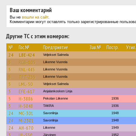
Ваш комментарий
Вы не
вошли на сайт
.
Комментарии могут оставлять только зарегистрированные пользов
Другие ТС с этим номером:
№
Гос.№
Предприятие
Зав.№
Постр.
Утил.
24
LBE-424
Veljekset Salmela
5
RCB-105
Liikenne Vuorela
5
RNL-445
Liikenne Vuorela
5
TFT-255
Liikenne Vuorela
5
LML-50
Veljekset Salmela
5
EFE-617
Anjalankosken Linja
5
H-3886
Pekolan Liikenne
1936
5
H-5048
TAKRA
1936
24
MC-301
Savonlinja
1948
24
M-2301
Savonlinja
1948
24
AH-670
Liikenne
1949
5
UL-550
Järvinen
1952