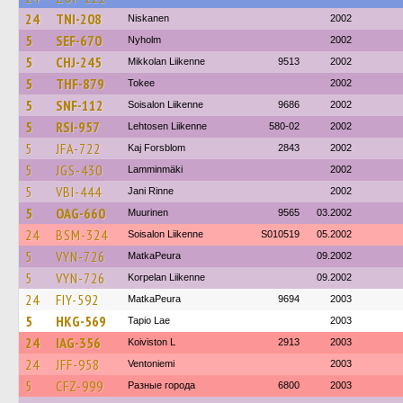
24
TNI-208
Niskanen
2002
5
SEF-670
Nyholm
2002
5
CHJ-245
Mikkolan Liikenne
9513
2002
5
THF-879
Tokee
2002
5
SNF-112
Soisalon Liikenne
9686
2002
5
RSI-957
Lehtosen Liikenne
580-02
2002
5
JFA-722
Kaj Forsblom
2843
2002
5
JGS-430
Lamminmäki
2002
5
VBI-444
Jani Rinne
2002
5
OAG-660
Muurinen
9565
03.2002
24
BSM-324
Soisalon Liikenne
S010519
05.2002
5
VYN-726
MatkaPeura
09.2002
5
VYN-726
Korpelan Liikenne
09.2002
24
FIY-592
MatkaPeura
9694
2003
5
HKG-569
Tapio Lae
2003
24
IAG-356
Koiviston L
2913
2003
24
JFF-958
Ventoniemi
2003
5
CFZ-999
Разные города
6800
2003