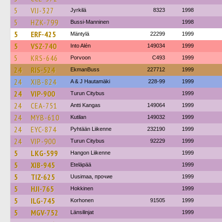
5
VIJ-327
Jyrkilä
8323
1998
5
HZK-799
Bussi-Manninen
1998
5
ERF-425
Mäntylä
22299
1999
5
VSZ-740
Into Alén
149034
1999
5
KRS-646
Porvoon
C493
1999
24
RIS-524
EkmanBuss
227712
1999
24
XIB-824
A & J Hautamäki
228-99
1999
24
VIP-900
Turun Citybus
1999
24
CEA-751
Antti Kangas
149064
1999
24
MYB-610
Kutilan
149032
1999
24
EYC-874
Pyhtään Liikenne
232190
1999
24
VIP-900
Turun Citybus
92229
1999
5
LKG-599
Hangon Liikenne
1999
5
XIB-945
Eteläpää
1999
5
TIZ-625
Uusimaa, прочие
1999
5
HJI-765
Hokkinen
1999
5
ILG-745
Korhonen
91505
1999
5
MGV-752
Länsilinjat
1999