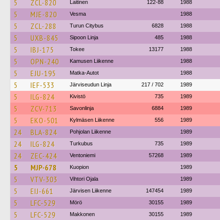
5
ZCL-820
Laitinen
122-88
1988
5
MJE-820
Vesma
1988
5
ZCL-288
Turun Citybus
6828
1988
5
UXB-845
Sipoon Linja
485
1988
5
IBJ-175
Tokee
13177
1988
5
OPN-240
Kamusen Liikenne
1988
5
EJU-195
Matka-Autot
1988
5
IEF-533
Järviseudun Linja
217 / 702
1989
5
ILG-824
Kivistö
735
1989
5
ZCV-713
Savonlinja
6884
1989
5
EKO-501
Kylmäsen Liikenne
556
1989
24
BLA-824
Pohjolan Liikenne
1989
24
ILG-824
Turkubus
735
1989
24
ZEC-424
Ventoniemi
57268
1989
5
MJP-678
Kuopion
1989
5
VTV-303
Vihtori Ojala
1989
5
EIJ-661
Järvisen Liikenne
147454
1989
5
LFC-529
Mörö
30155
1989
5
LFC-529
Makkonen
30155
1989