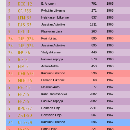
5
KCO-12
E. Ahonen
791
1965
5
GR-785
Pyhtään Liikenne
271
1965
5
LFM-55
Heiskasen Liikenne
837
1965
5
EAS-33
Jussilan Autoliike
1711
1965
5
UKH-1
Klaavolan Linja
263
1965
24
TJB-924
Porin Linjat
895
1966
24
TJB-924
Jussilan Autoliike
895
1966
24
IFB-86
Yhdysliikenne
440
1966
5
ICS-8
Разные города
578
1966
5
EIM-5
Artturi Anttila
453
1966
24
OER-524
Kainuun Liikenne
596
1967
5
MLN-55
Elimäen Liikenne
60
1967
5
EYC-15
Maskun Auto
77
1967
5
EPZ-5
Kalle Rantasärkkä
2082
1967
5
EPZ-5
Разные города
2082
1967
5
BPD-77
Hämeen Linja
2211
1967
5
ZBT-80
Helmisen Linja
607
1967
24
OTS-29
Kainuun Liikenne
596
1967
5
EP-55
Porin Linjat
221
1968