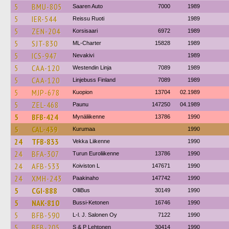
5
BMU-805
Saaren Auto
7000
1989
5
IER-544
Reissu Ruoti
1989
5
ZEN-204
Korsisaari
6972
1989
5
SJT-830
ML-Charter
15828
1989
5
ICS-947
Nevakivi
1989
5
CAA-120
Westendin Linja
7089
1989
5
CAA-120
Linjebuss Finland
7089
1989
5
MJP-678
Kuopion
13704
02.1989
5
ZEL-468
Paunu
147250
04.1989
5
BFB-424
Mynäliikenne
13786
1990
5
CAL-439
Kurumaa
1990
24
TFB-833
Vekka Liikenne
1990
24
BFA-307
Turun Euroliikenne
13786
1990
24
AFB-533
Koiviston L
147671
1990
24
XMH-243
Paakinaho
147742
1990
5
CGI-888
OlliBus
30149
1990
5
NAK-810
Bussi-Ketonen
16746
1990
5
BFB-590
L-l. J. Salonen Oy
7122
1990
5
BFB-205
S & P Lehtonen
30414
1990