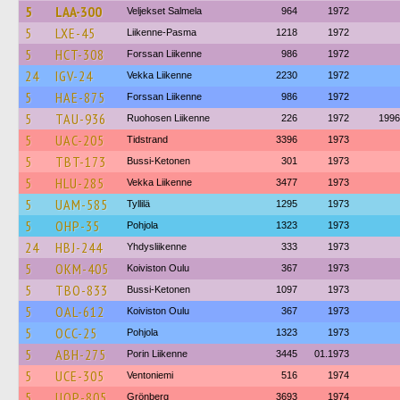
5
LAA-300
Veljekset Salmela
964
1972
5
LXE-45
Liikenne-Pasma
1218
1972
5
HCT-308
Forssan Liikenne
986
1972
24
IGV-24
Vekka Liikenne
2230
1972
5
HAE-875
Forssan Liikenne
986
1972
5
TAU-936
Ruohosen Liikenne
226
1972
1996
5
UAC-205
Tidstrand
3396
1973
5
TBT-173
Bussi-Ketonen
301
1973
5
HLU-285
Vekka Liikenne
3477
1973
5
UAM-585
Tyllilä
1295
1973
5
OHP-35
Pohjola
1323
1973
24
HBJ-244
Yhdysliikenne
333
1973
5
OKM-405
Koiviston Oulu
367
1973
5
TBO-833
Bussi-Ketonen
1097
1973
5
OAL-612
Koiviston Oulu
367
1973
5
OCC-25
Pohjola
1323
1973
5
ABH-275
Porin Liikenne
3445
01.1973
5
UCE-305
Ventoniemi
516
1974
5
UOP-805
Grönberg
3693
1974