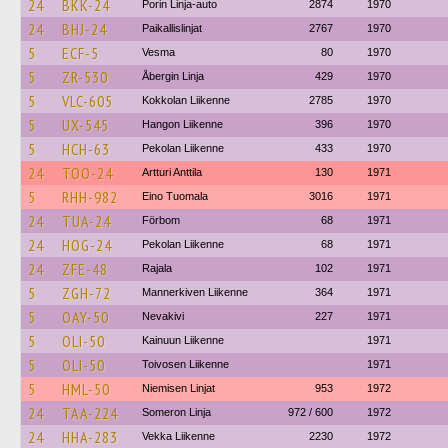
24
BKK-24
Porin Linja-auto
2874
1970
24
BHJ-24
Paikallislinjat
2767
1970
5
ECF-5
Vesma
80
1970
5
ZR-530
Åbergin Linja
429
1970
5
VLC-605
Kokkolan Liikenne
2785
1970
5
UX-545
Hangon Liikenne
396
1970
5
HCH-63
Pekolan Liikenne
433
1970
24
TOO-24
Artturi Anttila
130
1971
5
RHH-982
Eino Tuomala
3016
1971
24
TUA-24
Förbom
68
1971
24
HOG-24
Pekolan Liikenne
68
1971
24
ZFE-48
Rajala
102
1971
5
ZGH-72
Mannerkiven Liikenne
364
1971
5
OAY-50
Nevakivi
227
1971
5
OLI-50
Kainuun Liikenne
1971
5
OLI-50
Toivosen Liikenne
1971
5
HML-50
Niemisen Linjat
953
1972
24
TAA-224
Someron Linja
972 / 600
1972
24
HHA-283
Vekka Liikenne
2230
1972