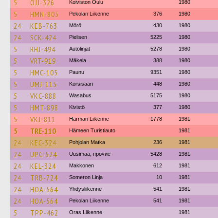
5
OJJ-326
Koiviston Oulu
1980
5
HMN-805
Pekolan Liikenne
376
1980
24
KEB-763
Mörö
430
1980
24
SCK-424
Pielisen
5225
1980
5
RHJ-494
Autolinjat
5278
1980
5
VRT-919
Mäkela
388
1980
5
HMC-105
Paunu
9351
1980
5
UMJ-115
Korsisaari
448
1980
5
VKC-888
Wasabus
5175
1980
5
HMT-898
Kivistö
377
1980
5
VKJ-811
Härmän Liikenne
1778
1981
5
TRE-110
Hämeen Turistiauto
1981
24
KEC-324
Pohjolan Matka
236
1981
24
UPC-524
Uusimaa, прочие
5428
1981
24
KEL-324
Makkonen
612
1981
24
TRB-724
Someron Linja
10
1981
24
HOA-564
Yhdysliikenne
541
1981
24
HOA-564
Pekolan Liikenne
541
1981
5
TPP-462
Oras Liikenne
1981