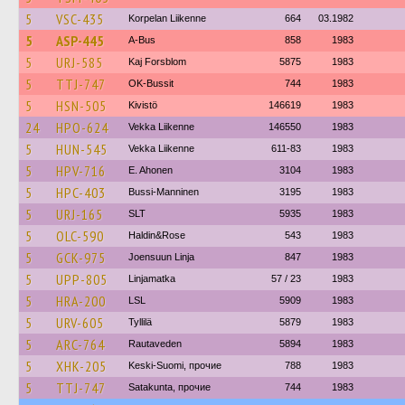
5
VSC-435
Korpelan Liikenne
664
03.1982
5
ASP-445
A-Bus
858
1983
5
URJ-585
Kaj Forsblom
5875
1983
5
TTJ-747
OK-Bussit
744
1983
5
HSN-505
Kivistö
146619
1983
24
HPO-624
Vekka Liikenne
146550
1983
5
HUN-545
Vekka Liikenne
611-83
1983
5
HPV-716
E. Ahonen
3104
1983
5
HPC-403
Bussi-Manninen
3195
1983
5
URJ-165
SLT
5935
1983
5
OLC-590
Haldin&Rose
543
1983
5
GCK-975
Joensuun Linja
847
1983
5
UPP-805
Linjamatka
57 / 23
1983
5
HRA-200
LSL
5909
1983
5
URV-605
Tyllilä
5879
1983
5
ARC-764
Rautaveden
5894
1983
5
XHK-205
Keski-Suomi, прочие
788
1983
5
TTJ-747
Satakunta, прочие
744
1983