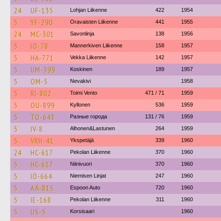
24
UF-135
Lohjan Liikenne
422
1954
5
YF-290
Oravaisten Liikenne
441
1955
24
MC-301
Savonlinja
138
1956
5
IO-78
Mannerkiven Liikenne
158
1957
5
HA-771
Vekka Liikenne
142
1957
5
UM-399
Koskinen
189
1957
5
OM-5
Nevakivi
1958
5
RI-802
Toimi Vento
471 / 71
1959
5
OU-899
Kyllonen
536
1959
5
TO-643
Разные города
131 / 76
1959
5
IV-8
Alhonen&Lastunen
264
1959
5
VRH-41
Ykspetäjä
339
1960
24
HC-617
Pekolan Liikenne
370
1960
5
HC-617
Niinivuori
370
1960
5
IÖ-664
Niemisen Linjat
247
1960
5
AÄ-815
Espoon Auto
720
1960
5
IE-168
Pekolan Liikenne
311
1960
5
US-5
Korsisaari
1960