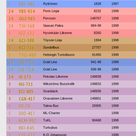
5
YBF-486
Rytkönen
1828
1997
24
YBS-924
Porin Linjat
8232
1998
24
OGZ-983
Porvoon
148767
1998
24
TIH-568
Vaasan Paika
984-98
1998
5
IOZ-132
Hyvinkään Liikenne
8260
1998
24
GCJ-588
Töysän Linja
1994
1998
5
NCJ-216
Sundellbus
27757
1998
5
TYU-499
Helsingin Turistibussi
91450
1998
24
LIB-721
Gold Line
941-98
1998
24
LIB-714
Gold Line
936-98
1998
24
III-173
Pekolan Liikenne
148838
1998
5
HIJ-711
Wikströms Busstrafik
148832
1998
5
ECI-405
Svanbäck
148936
1998
5
CGK-417
Oravaisten Liikenne
148801
1998
5
VV-70
Talma Bus
26905
1998
5
OIO-417
ML-Charter
1998
5
NCM-992
TuKL
90468
1998
5
RKI-845
Turkubus
1998
5
CCE-572
K-O Johansson
1998