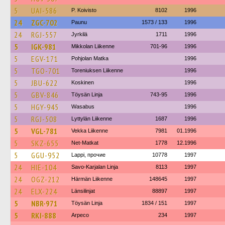
5
UAI-586
P. Koivisto
8102
1996
24
ZGC-702
Paunu
1573 / 133
1996
24
RGJ-557
Jyrkilä
1711
1996
5
IGK-981
Mikkolan Liikenne
701-96
1996
5
EGV-171
Pohjolan Matka
1996
5
TGO-701
Toreniuksen Liikenne
1996
5
JBU-622
Koskinen
1996
5
GBV-846
Töysän Linja
743-95
1996
5
HGY-945
Wasabus
1996
5
RGJ-508
Lyttylän Liikenne
1687
1996
5
VGL-781
Vekka Liikenne
7981
01.1996
5
SKZ-655
Net-Matkat
1778
12.1996
5
GGU-952
Lappi, прочие
10778
1997
24
HIE-104
Savo-Karjalan Linja
8113
1997
24
OGZ-212
Härmän Liikenne
148645
1997
24
ELX-224
Länsilinjat
88897
1997
5
NBR-971
Töysän Linja
1834 / 151
1997
5
RKI-888
Arpeco
234
1997