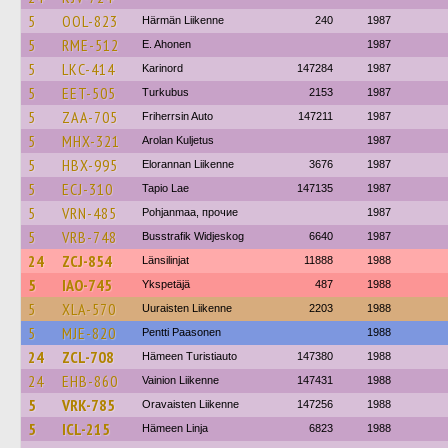
5
OOL-823
Härmän Liikenne
240
1987
5
RME-512
E. Ahonen
1987
5
LKC-414
Karinord
147284
1987
5
EET-505
Turkubus
2153
1987
5
ZAA-705
Friherrsin Auto
147211
1987
5
MHX-321
Arolan Kuljetus
1987
5
HBX-995
Elorannan Liikenne
3676
1987
5
ECJ-310
Tapio Lae
147135
1987
5
VRN-485
Pohjanmaa, прочие
1987
5
VRB-748
Busstrafik Widjeskog
6640
1987
24
ZCJ-854
Länsilinjat
11888
1988
5
IAO-745
Ykspetäjä
487
1988
5
XLA-570
Uuraisten Liikenne
2203
1988
5
MJE-820
Pentti Paasonen
1988
24
ZCL-708
Hämeen Turistiauto
147380
1988
24
EHB-860
Vainion Liikenne
147431
1988
5
VRK-785
Oravaisten Liikenne
147256
1988
5
ICL-215
Hämeen Linja
6823
1988