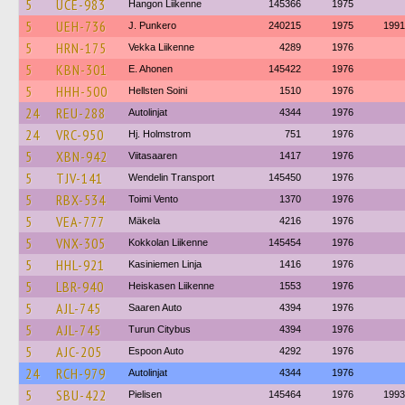
5
UCE-983
Hangon Liikenne
145366
1975
5
UEH-736
J. Punkero
240215
1975
1991
5
HRN-175
Vekka Liikenne
4289
1976
5
KBN-301
E. Ahonen
145422
1976
5
HHH-500
Hellsten Soini
1510
1976
24
REU-288
Autolinjat
4344
1976
24
VRC-950
Hj. Holmstrom
751
1976
5
XBN-942
Viitasaaren
1417
1976
5
TJV-141
Wendelin Transport
145450
1976
5
RBX-534
Toimi Vento
1370
1976
5
VEA-777
Mäkela
4216
1976
5
VNX-305
Kokkolan Liikenne
145454
1976
5
HHL-921
Kasiniemen Linja
1416
1976
5
LBR-940
Heiskasen Liikenne
1553
1976
5
AJL-745
Saaren Auto
4394
1976
5
AJL-745
Turun Citybus
4394
1976
5
AJC-205
Espoon Auto
4292
1976
24
RCH-979
Autolinjat
4344
1976
5
SBU-422
Pielisen
145464
1976
1993